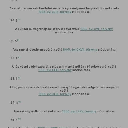
A védett természeti területek védettségi szintjének helyreállításáról szóló
1995. évi XCIII. törvény
módosítása
41
20. §
A büntetés-végrehajtási szervezetről szóló
1995. évi CVII. törvény
módosítása
42
21. §
A személyi jövedelemadóról szóló
1995. évi CXVII. törvény
módosítása
43
22. §
A tűz elleni védekezésről, a műszaki mentésről és a tűzoltóságról szóló
1996. évi XXXI. törvény
módosítása
44
23. §
A fegyveres szervek hivatásos állományú tagjainak szolgálati viszonyáról
szóló
1996. évi XLIII. törvény
módosítása
45
24. §
A munkaügyi ellenőrzésről szóló
1996. évi LXXV. törvény
módosítása
46
25. §