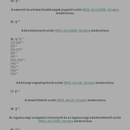
25
14. §
A nemzeti és etnikai kisebbségek jogairól szóló
1993. évi LXXVII. törvény
módosítása
26
15. §
A közoktatásról szóló
1993. évi LXXIX. törvény
módosítása
27
16. §
(1)
28
(2)–(4)
29
(5)
30
(6)–(7)
31
(8)
32
(9)
33
(10)–(13)
34
(14)
35
(15)
36
(16)
37
(17)
A bírósági végrehajtásról szóló
1994. évi LIII. törvény
módosítása
38
17. §
A termőföldről szóló
1994. évi LV. törvény
módosítása
39
18. §
Az ügyészségi szolgálati viszonyról és az ügyészségi adatkezelésről szóló
1994. évi LXXX. törvény
módosítása
40
19. §