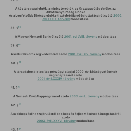
A köztársasági elnök, a miniszterelnök, az Országgyűlés elnöke, az
Alkotmánybíróság elnöke
és a Legfelsőbb Bíróság elnöke tiszteletdíjáról és juttatásairól szóló
2000.
évi XXXIX. törvény
módosítása
59
38. §
A Magyar Nemzeti Bankról szóló
2001. évi LVIII. törvény
módosítása
60
39. §
A kulturális örökség védelméről szóló
2001. évi LXIV. törvény
módosítása
61
40. §
A társadalombiztosítás pénzügyi alapjai 2000. évi költségvetésének
végrehajtásáról szóló
2001. évi LXXXIV. törvény
módosítása
62
41. §
A Nemzeti Civil Alapprogramról szóló
2003. évi L. törvény
módosítása
63
42. §
A szakképzési hozzájárulásról és a képzés fejlesztésének támogatásáról
szóló
2003. évi LXXXVI. törvény
módosítása
64
43. §