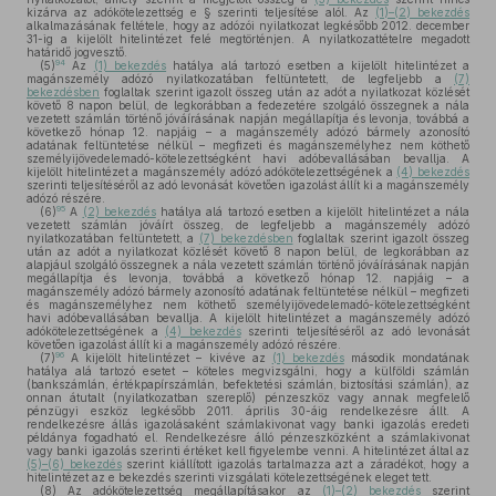
kizárva az adókötelezettség e § szerinti teljesítése alól. Az
(1)–(2) bekezdés
alkalmazásának feltétele, hogy az adózói nyilatkozat legkésőbb 2012. december
31-ig a kijelölt hitelintézet felé megtörténjen. A nyilatkozattételre megadott
határidő jogvesztő.
94
(5)
Az
(1) bekezdés
hatálya alá tartozó esetben a kijelölt hitelintézet a
magánszemély adózó nyilatkozatában feltüntetett, de legfeljebb a
(7)
bekezdésben
foglaltak szerint igazolt összeg után az adót a nyilatkozat közlését
követő 8 napon belül, de legkorábban a fedezetére szolgáló összegnek a nála
vezetett számlán történő jóváírásának napján megállapítja és levonja, továbbá a
következő hónap 12. napjáig – a magánszemély adózó bármely azonosító
adatának feltüntetése nélkül – megfizeti és magánszemélyhez nem köthető
személyijövedelemadó-kötelezettségként havi adóbevallásában bevallja. A
kijelölt hitelintézet a magánszemély adózó adókötelezettségének a
(4) bekezdés
szerinti teljesítéséről az adó levonását követően igazolást állít ki a magánszemély
adózó részére.
95
(6)
A
(2) bekezdés
hatálya alá tartozó esetben a kijelölt hitelintézet a nála
vezetett számlán jóváírt összeg, de legfeljebb a magánszemély adózó
nyilatkozatában feltüntetett, a
(7) bekezdésben
foglaltak szerint igazolt összeg
után az adót a nyilatkozat közlését követő 8 napon belül, de legkorábban az
alapjául szolgáló összegnek a nála vezetett számlán történő jóváírásának napján
megállapítja és levonja, továbbá a következő hónap 12. napjáig – a
magánszemély adózó bármely azonosító adatának feltüntetése nélkül – megfizeti
és magánszemélyhez nem köthető személyijövedelemadó-kötelezettségként
havi adóbevallásában bevallja. A kijelölt hitelintézet a magánszemély adózó
adókötelezettségének a
(4) bekezdés
szerinti teljesítéséről az adó levonását
követően igazolást állít ki a magánszemély adózó részére.
96
(7)
A kijelölt hitelintézet – kivéve az
(1) bekezdés
második mondatának
hatálya alá tartozó esetet – köteles megvizsgálni, hogy a külföldi számlán
(bankszámlán, értékpapírszámlán, befektetési számlán, biztosítási számlán), az
onnan átutalt (nyilatkozatban szereplő) pénzeszköz vagy annak megfelelő
pénzügyi eszköz legkésőbb 2011. április 30-áig rendelkezésre állt. A
rendelkezésre állás igazolásaként számlakivonat vagy banki igazolás eredeti
példánya fogadható el. Rendelkezésre álló pénzeszközként a számlakivonat
vagy banki igazolás szerinti értéket kell figyelembe venni. A hitelintézet által az
(5)–(6) bekezdés
szerint kiállított igazolás tartalmazza azt a záradékot, hogy a
hitelintézet az e bekezdés szerinti vizsgálati kötelezettségének eleget tett.
(8)
Az adókötelezettség megállapításakor az
(1)–(2) bekezdés
szerint