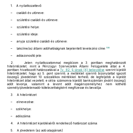
1. A nyilatkozattevő
– családi és utóneve:
– születési családi és utóneve:
– születési helye:
– születési ideje:
– anyja születési családi és utóneve:
108
– lakcíme/az állami adóhatóságnak bejelentett levelezési címe:
– adóazonosító jele:
2. Jelen nyilatkozatommal megbízom a 3. pontban meghatározott
hitelintézetet, mint a Pénzügyi Szervezetek Állami Felügyelete által a 4.
pontban hivatkozott határozatával a
Tv. 82. §-ának (4) bekezdése
szerint kijelölt
hitelintézetet, hogy az 5. pont szerinti, a melléklet szerinti bizonylattal igazolt
összegű jövedelmet 10 százalékos mértékkel terhelő, de legfeljebb a kijelölt
hitelintézet által vezetett, e célra számomra kijelölt bankszámlán jóváírt összegű
adót levonja, valamint a levont adót magánszemélyhez nem köthető
személyijövedelemadó-kötelezettségként megfizesse és bevallja.
3. A hitelintézet
– elnevezése:
– székhelye:
– adószáma:
4. A hitelintézet kijelöléséről rendelkező határozat száma:
5. A jövedelem (az adó alapjának)