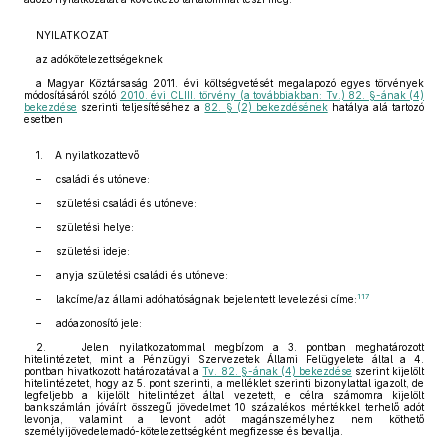
NYILATKOZAT
az adókötelezettségeknek
a Magyar Köztársaság 2011. évi költségvetését megalapozó egyes törvények
módosításáról szóló
2010. évi CLIII. törvény (a továbbiakban: Tv.) 82. §-ának (4)
bekezdése
szerinti teljesítéséhez a
82. § (2) bekezdésének
hatálya alá tartozó
esetben
1. A nyilatkozattevő
– családi és utóneve:
– születési családi és utóneve:
– születési helye:
– születési ideje:
– anyja születési családi és utóneve:
117
– lakcíme/az állami adóhatóságnak bejelentett levelezési címe:
– adóazonosító jele:
2. Jelen nyilatkozatommal megbízom a 3. pontban meghatározott
hitelintézetet, mint a Pénzügyi Szervezetek Állami Felügyelete által a 4.
pontban hivatkozott határozatával a
Tv. 82. §-ának (4) bekezdése
szerint kijelölt
hitelintézetet, hogy az 5. pont szerinti, a melléklet szerinti bizonylattal igazolt, de
legfeljebb a kijelölt hitelintézet által vezetett, e célra számomra kijelölt
bankszámlán jóváírt összegű jövedelmet 10 százalékos mértékkel terhelő adót
levonja, valamint a levont adót magánszemélyhez nem köthető
személyijövedelemadó-kötelezettségként megfizesse és bevallja.