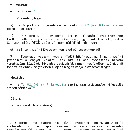
– összege:
109
– pénzneme
:
6. Kijelentem, hogy
a) az 5. pont szerinti jövedelem megfelel a
Tv. 82. §-a (1) bekezdésében
foglalt feltételeknek;
b) az 5. pont szerinti jövedelmet nem olyan társaság (egyéb szervezet)
fizette (juttatta), amelynek székhelye a Gazdasági Együttműködési és Fejlesztési
Szervezettel (az OECD-vel) együtt nem működő államban van;
c) az 5. pont szerinti jövedelem nem ered bűncselekményből.
7. Tudomásul veszem, hogy a kijelölt hitelintézet az 5. pont szerinti
jövedelmet a Magyar Nemzeti Bank által az adó levonásának napjára
vonatkozóan közzétett hivatalos devizaárfolyamnak megfelelően számítja át
forintra, és ennek megfelelően állapítja meg és vonja le az adó összegét.
Melléklet:
– a
Tv. 82. §-ának (7) bekezdése
szerinti számlakivonat/banki igazolás
110
eredeti példánya
Dátum:
(a nyilatkozatot tévő aláírása)
***
A 3. pontban meghatározott hitelintézet nevében a jelen nyilatkozatot és
mellékleteit a mai napon átvettem. A nyilatkozattévő természetes
személyazonosító adatait a ...... számú személyazonosító igazolvány/