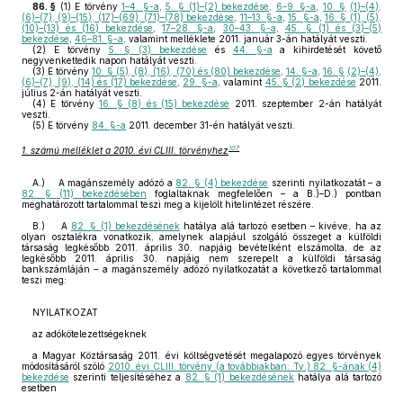
86. §
(1)
E törvény
1–4. §-a
,
5. § (1)–(2) bekezdése
,
6–9. §-a
,
10. §
(1)–(4),
(6)–(7), (9)–(15), (17)–(69), (71)–(78) bekezdése
,
11–13. §-a
,
15. §-a
,
16. § (1), (5),
(10)–(13) és (16) bekezdése
,
17–28. §-a
,
30–43. §-a
,
45. § (1) és (3)–(5)
bekezdése
,
46–81. §-a
, valamint melléklete 2011. január 3-án hatályát veszti.
(2)
E törvény
5. § (3) bekezdése
és
44. §-a
a kihirdetését követő
negyvenkettedik napon hatályát veszti.
(3)
E törvény
10. § (5), (8), (16), (70) és (80) bekezdése
,
14. §-a
,
16. §
(2)–(4),
(6)–(7), (9), (14) és (17) bekezdése
,
29. §-a
, valamint
45. § (2) bekezdése
2011.
július 2-án hatályát veszti.
(4)
E törvény
16. § (8) és (15) bekezdése
2011. szeptember 2-án hatályát
veszti.
(5)
E törvény
84. §-a
2011. december 31-én hatályát veszti.
107
1. számú melléklet a 2010. évi CLIII. törvényhez
A.) A magánszemély adózó a
82. § (4) bekezdése
szerinti nyilatkozatát – a
82. § (11) bekezdésében
foglaltaknak megfelelően – a B.)–D.) pontban
meghatározott tartalommal teszi meg a kijelölt hitelintézet részére.
B.) A
82. § (1) bekezdésének
hatálya alá tartozó esetben – kivéve, ha az
olyan osztalékra vonatkozik, amelynek alapjául szolgáló összeget a külföldi
társaság legkésőbb 2011. április 30. napjáig bevételként elszámolta, de az
legkésőbb 2011. április 30. napjáig nem szerepelt a külföldi társaság
bankszámláján – a magánszemély adózó nyilatkozatát a következő tartalommal
teszi meg:
NYILATKOZAT
az adókötelezettségeknek
a Magyar Köztársaság 2011. évi költségvetését megalapozó egyes törvények
módosításáról szóló
2010. évi CLIII. törvény (a továbbiakban: Tv.) 82. §-ának (4)
bekezdése
szerinti teljesítéséhez a
82. § (1) bekezdésének
hatálya alá tartozó
esetben