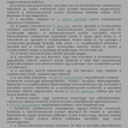
megterhelésével történhet;
g)
a kedvezményezett eszköz szerződés szerinti ellenértékének (vételárának)
teljesítése (a kijelölt hitelintézet által vezetett bankszámla megterhelése),
valamint a kedvezményezett eszköz átruházása (birtokba vétele) 2012.
december 31-éig megtörténik;
h)
a szerződés megfelel az
5. számú melléklet
szerint meghatározott
valamennyi feltételnek.
(3)
A kijelölt hitelintézet az
(1) bekezdés
szerinti igazolást a nyilatkozathoz
mellékelt szerződés szerint a kedvezményezett eszközt megszerző fél
nyilatkozata alapján, a kedvezményezett eszköz szerződés szerinti
ellenértékének (vételárának) teljesítését követő 8 napon belül állítja ki. A
hitelintézet az igazolást a nyilatkozattévő nevére állítja ki, ha azonban a
nyilatkozatot gazdasági társaság tette, akkor – a nyilatkozattévő kérelmére –
igazolást állít ki minden olyan természetes személy nevére is, amely a
nyilatkozattétel napján e gazdasági társaság tagja, részvényese volt.
(4)
A kijelölt hitelintézet által kiállított igazolás alapján:
a)
a szerződést úgy kell tekinteni, hogy nem ellentétes a rendeltetésszerű
joggyakorlás elvével, valamint annak tartalmát a felek által meghatározott
tartalmától eltérően nem lehet minősíteni (így különösen nem minősíthető színlelt
szerződésnek);
b)
a szerződés szerinti ellenértéket úgy kell tekinteni, hogy megfelel a
szokásos piaci árnak, szokásos piaci értéknek;
c)
a szerződés teljesítése – a
(8)–(9) bekezdésben
meghatározott kivétellel –
közteherrel összefüggő adómegállapítási, -fizetési, -bevallási, adatszolgáltatási,
bejelentési és nyilatkozattételi kötelezettséget nem eredményez (így különösen a
szerződés szerinti ellenérték és a kedvezményezett eszköznek a szerződés
keretében történő megszerzése mentes a
(8)–(9) bekezdés
hatálya alá nem
tartozó közteher alól);
d)
közteher-fizetési, vagy közteherrel összefüggő más adókötelezettség,
valamint az adózás rendjéről szóló törvényben meghatározott jogkövetkezmény –
a
(8)–(10) bekezdésben
megállapított kivétellel – nem állapítható meg
1. bevételnek, jövedelemnek, nyereségnek, vagyoni értéknek, eszköznek,
forrásnak a kedvezményezett eszközt átruházó fél részére a szerződés
teljesítésének napját tartalmazó adóévben (üzleti évben) vagy bármely korábbi
adóévben (üzleti évben) történő juttatására tekintettel vagy azzal
összefüggésben,
2. a kedvezményezett eszközt átruházó fél által a szerződés teljesítésének