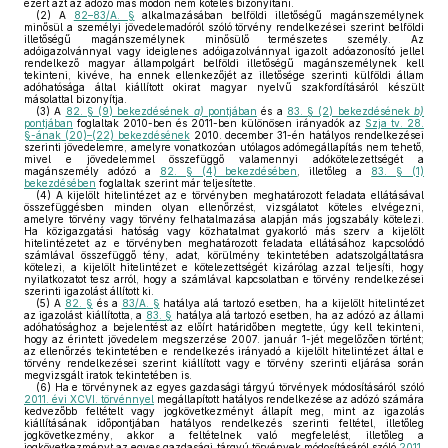
ezért azt az adózó más módon nem köteles bizonyítani.
(2)
A
82–83/A. §
alkalmazásában belföldi illetőségű magánszemélynek
minősül a személyi jövedelemadóról szóló törvény rendelkezései szerint belföldi
illetőségű magánszemélynek minősülő természetes személy. Az
adóigazolvánnyal vagy ideiglenes adóigazolvánnyal igazolt adóazonosító jellel
rendelkező magyar állampolgárt belföldi illetőségű magánszemélynek kell
tekinteni, kivéve, ha ennek ellenkezőjét az illetősége szerinti külföldi állam
adóhatósága által kiállított okirat magyar nyelvű szakfordításáról készült
másolattal bizonyítja.
(3)
A
82. § (9) bekezdésének
a)
pontjában
és a
83. § (2) bekezdésének
b)
pontjában
foglaltak 2010-ben és 2011-ben különösen irányadók az
Szja tv. 28.
§-ának (20)–(22) bekezdésének
2010. december 31-én hatályos rendelkezései
szerinti jövedelemre, amelyre vonatkozóan utólagos adómegállapítás nem tehető,
mivel e jövedelemmel összefüggő valamennyi adókötelezettségét a
magánszemély adózó a
82. § (4) bekezdésében
, illetőleg a
83. § (1)
bekezdésében
foglaltak szerint már teljesítette.
(4)
A kijelölt hitelintézet az e törvényben meghatározott feladata ellátásával
összefüggésben minden olyan ellenőrzést, vizsgálatot köteles elvégezni,
amelyre törvény vagy törvény felhatalmazása alapján más jogszabály kötelezi.
Ha közigazgatási hatóság vagy közhatalmat gyakorló más szerv a kijelölt
hitelintézetet az e törvényben meghatározott feladata ellátásához kapcsolódó
számlával összefüggő tény, adat, körülmény tekintetében adatszolgáltatásra
kötelezi, a kijelölt hitelintézet e kötelezettségét kizárólag azzal teljesíti, hogy
nyilatkozatot tesz arról, hogy a számlával kapcsolatban e törvény rendelkezései
szerinti igazolást állított ki.
(5)
A
82. §
és a
83/A. §
hatálya alá tartozó esetben, ha a kijelölt hitelintézet
az igazolást kiállította, a
83. §
hatálya alá tartozó esetben, ha az adózó az állami
adóhatósághoz a bejelentést az előírt határidőben megtette, úgy kell tekinteni,
hogy az érintett jövedelem megszerzése 2007. január 1-jét megelőzően történt;
az ellenőrzés tekintetében e rendelkezés irányadó a kijelölt hitelintézet által e
törvény rendelkezései szerint kiállított vagy e törvény szerinti eljárása során
megvizsgált iratok tekintetében is.
(6)
Ha e törvénynek az egyes gazdasági tárgyú törvények módosításáról szóló
2011. évi XCVI. törvénnyel
megállapított hatályos rendelkezése az adózó számára
kedvezőbb feltételt vagy jogkövetkezményt állapít meg, mint az igazolás
kiállításának időpontjában hatályos rendelkezés szerinti feltétel, illetőleg
jogkövetkezmény, akkor a feltételnek való megfelelést, illetőleg a
jogkövetkezményt az egyes gazdasági tárgyú törvények módosításáról szóló
2011.