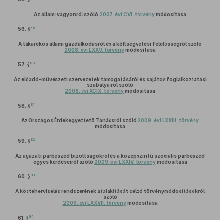
Az állami vagyonról szóló
2007. évi CVI. törvény
módosítása
79
56. §
A takarékos állami gazdálkodásról és a költségvetési felelősségről szóló
2008. évi LXXV. törvény
módosítása
80
57. §
Az előadó-művészeti szervezetek támogatásáról és sajátos foglalkoztatási
szabályairól szóló
2008. évi XCIX. törvény
módosítása
81
58. §
Az Országos Érdekegyeztető Tanácsról szóló
2009. évi LXXIII. törvény
módosítása
82
59. §
Az ágazati párbeszéd bizottságokról és a középszintű szociális párbeszéd
egyes kérdéseiről szóló
2009. évi LXXIV. törvény
módosítása
83
60. §
A közteherviselés rendszerének átalakítását célzó törvénymódosításokról
szóló
2009. évi LXXVII. törvény
módosítása
84
61. §