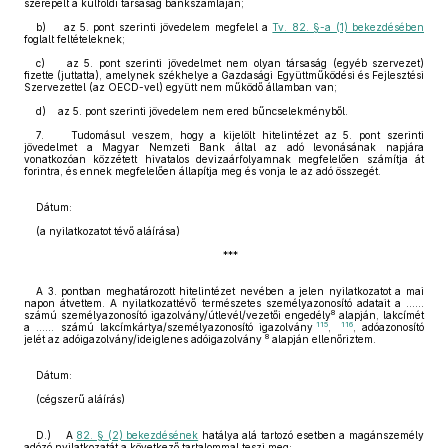
szerepelt a külföldi társaság bankszámláján;
b) az 5. pont szerinti jövedelem megfelel a
Tv. 82. §-a (1) bekezdésében
foglalt feltételeknek;
c) az 5. pont szerinti jövedelmet nem olyan társaság (egyéb szervezet)
fizette (juttatta), amelynek székhelye a Gazdasági Együttműködési és Fejlesztési
Szervezettel (az OECD-vel) együtt nem működő államban van;
d) az 5. pont szerinti jövedelem nem ered bűncselekményből.
7. Tudomásul veszem, hogy a kijelölt hitelintézet az 5. pont szerinti
jövedelmet a Magyar Nemzeti Bank által az adó levonásának napjára
vonatkozóan közzétett hivatalos devizaárfolyamnak megfelelően számítja át
forintra, és ennek megfelelően állapítja meg és vonja le az adó összegét.
Dátum:
(a nyilatkozatot tévő aláírása)
***
A 3. pontban meghatározott hitelintézet nevében a jelen nyilatkozatot a mai
napon átvettem. A nyilatkozattévő természetes személyazonosító adatait a ......
8
számú személyazonosító igazolvány/útlevél/vezetői engedély
alapján, lakcímét
115
116
a ...... számú lakcímkártya/személyazonosító igazolvány
,
, adóazonosító
8
jelét az adóigazolvány/ideiglenes adóigazolvány
alapján ellenőriztem.
Dátum:
(cégszerű aláírás)
D.) A
82. § (2) bekezdésének
hatálya alá tartozó esetben a magánszemély
adózó nyilatkozatát a következő tartalommal teszi meg: