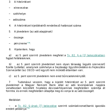
3. A hitelintézet
– elnevezése:
– székhelye:
– adószáma:
4. A hitelintézet kijelöléséről rendelkező határozat száma:
5. A jövedelem (az adó alapjának)
– összege:
118
– pénzneme
:
6. Kijelentem, hogy
a) az 5. pont szerinti jövedelem megfelel a
Tv. 82. §-a (2) bekezdésében
foglalt feltételeknek;
b) az 5. pont szerinti jövedelmet nem olyan társaság (egyéb szervezet)
fizette (juttatta), amelynek székhelye a Gazdasági Együttműködési és Fejlesztési
Szervezettel (az OECD-vel) együtt nem működő államban van;
c) az 5. pont szerinti jövedelem nem ered bűncselekményből.
7. Tudomásul veszem, hogy a kijelölt hitelintézet az 5. pont szerinti
jövedelmet a Magyar Nemzeti Bank által az adó levonásának napjára
vonatkozóan közzétett hivatalos devizaárfolyamnak megfelelően számítja át
forintra, és ennek megfelelően állapítja meg és vonja le az adó összegét.
Melléklet:
– a
Tv. 82. §-ának (7) bekezdése
szerinti számlakivonat/banki igazolás
119
eredeti példánya