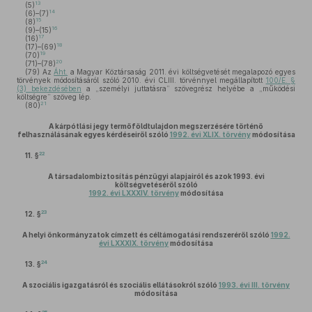
13
(5)
14
(6)–(7)
15
(8)
16
(9)–(15)
17
(16)
18
(17)–(69)
19
(70)
20
(71)–(78)
(79)
Az
Áht.
a Magyar Köztársaság 2011. évi költségvetését megalapozó egyes
törvények módosításáról szóló 2010. évi CLIII. törvénnyel megállapított
100/E. §
(3) bekezdésében
a „személyi juttatásra” szövegrész helyébe a „működési
költségre” szöveg lép.
21
(80)
A kárpótlási jegy termőföldtulajdon megszerzésére történő
felhasználásának egyes kérdéseiről szóló
1992. évi XLIX. törvény
módosítása
22
11. §
A társadalombiztosítás pénzügyi alapjairól és azok 1993. évi
költségvetéséről szóló
1992. évi LXXXIV. törvény
módosítása
23
12. §
A helyi önkormányzatok címzett és céltámogatási rendszeréről szóló
1992.
évi LXXXIX. törvény
módosítása
24
13. §
A szociális igazgatásról és szociális ellátásokról szóló
1993. évi III. törvény
módosítása