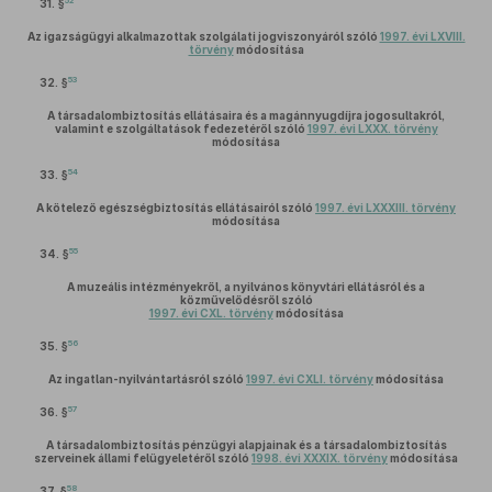
52
31. §
Az igazságügyi alkalmazottak szolgálati jogviszonyáról szóló
1997. évi LXVIII.
törvény
módosítása
53
32. §
A társadalombiztosítás ellátásaira és a magánnyugdíjra jogosultakról,
valamint e szolgáltatások fedezetéről szóló
1997. évi LXXX. törvény
módosítása
54
33. §
A kötelező egészségbiztosítás ellátásairól szóló
1997. évi LXXXIII. törvény
módosítása
55
34. §
A muzeális intézményekről, a nyilvános könyvtári ellátásról és a
közművelődésről szóló
1997. évi CXL. törvény
módosítása
56
35. §
Az ingatlan-nyilvántartásról szóló
1997. évi CXLI. törvény
módosítása
57
36. §
A társadalombiztosítás pénzügyi alapjainak és a társadalombiztosítás
szerveinek állami felügyeletéről szóló
1998. évi XXXIX. törvény
módosítása
58
37. §