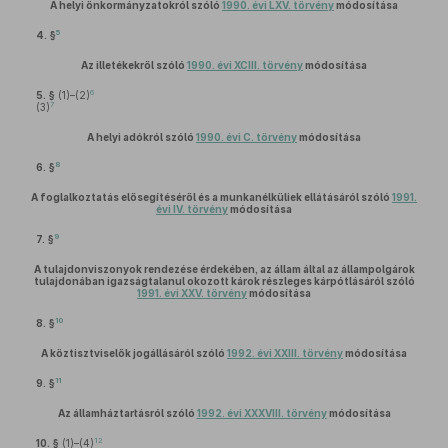
A helyi önkormányzatokról szóló
1990. évi LXV. törvény
módosítása
5
4. §
Az illetékekről szóló
1990. évi XCIII. törvény
módosítása
6
5. §
(1)–(2)
7
(3)
A helyi adókról szóló
1990. évi C. törvény
módosítása
8
6. §
A foglalkoztatás elősegítéséről és a munkanélküliek ellátásáról szóló
1991.
évi IV. törvény
módosítása
9
7. §
A tulajdonviszonyok rendezése érdekében, az állam által az állampolgárok
tulajdonában igazságtalanul okozott károk részleges kárpótlásáról szóló
1991. évi XXV. törvény
módosítása
10
8. §
A köztisztviselők jogállásáról szóló
1992. évi XXIII. törvény
módosítása
11
9. §
Az államháztartásról szóló
1992. évi XXXVIII. törvény
módosítása
12
10. §
(1)–(4)