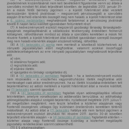
jövedelmének kiszámításánál nem kell bevételként figyelembe venni az általa a
szerződés mindkét fél általi teljesítését követően, de legkésőbb 2013. január 31-
én a másik féltől bármely jogcímen – a kijelölt hitelintézet által vezetett
bankszámlán történő jóváírással – megszerzett pénzösszegből a szerződés
alapján őt terhelő ellenérték összegét meg nem haladó, a kijelölt hitelintézet által
a
6. számú mellékletben
meghatározott tartalommal a pénzösszeg jóváírását
követő 8 napon belül kiállított igazolásban feltüntetett részt.
(7)
A kedvezményezett eszközt megszerző gazdasági társaság társaságiadó-
alapjának megállapításánál a vállalkozási tevékenység érdekében felmerült
költségnek, ráfordításnak minősül az általa a szerződés keretében a másik fél
részére fizetett, a kijelölt hitelintézet által kiállított igazolásban szereplő összeget
meg nem haladó ellenérték alapján elszámolt költség, ráfordítás.
(8)
A
(4) bekezdés
c)
pontja
nem mentesít a következő közterheknek az
irányadó jogszabályban előírt megfizetése, valamint azokkal összefüggő
adókötelezettségeknek az erre irányadó jogszabályban meghatározott teljesítése
alól:
a)
vám;
b)
általános forgalmi adó;
c)
regisztrációs adó;
d)
eljárási illeték;
e)
igazgatási és bírósági szolgáltatási díj.
(9)
A
(4) bekezdés
c)
pontjában
foglaltak – ha a kedvezményezett eszköz
nem részesedés – a visszterhes vagyonátruházási illeték megfizetése alóli
mentességet csak akkor eredményeznek, ha az illeték kiszabása érdekében tett
bejelentéséhez az adózó mellékeli a kijelölt hitelintézet által a nevére kiállított,
az
(1) bekezdés
szerinti igazolást.
(10)
A
(4) bekezdés
d)
pontjában
foglaltak olyan adómegállapítási időszak
tekintetében, amelyre vonatkozóan az adóbevallás benyújtása, az adóhatósági
adómegállapítás alapjául szolgáló bejelentés, nyilatkozat megtétele 2011. július 1-
jét megelőzően megtörtént, nem teszik lehetővé a közteher alapjának vagy
fizetendő összegének utólagos (így különösen önellenőrzés keretében történő)
módosítását. Az adózó által a
(7) bekezdés
hatálya alá nem tartozó jogcímen a
kedvezményezett eszközt átruházó fél részére 2011. április 30-át követően
teljesített ellenérték alapján – a
(4) bekezdés
d)
pontjában
foglaltaktól eltérően –
közteher alapja vagy fizetendő összege kizárólag a közterhet megállapító
jogszabály rendelkezései szerint csökkenthető.
(11)
E § alkalmazásában: