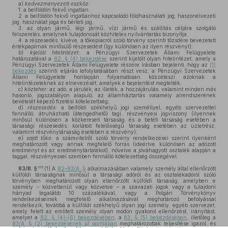
a)
kedvezményezett eszköz:
1. a belföldön fekvő ingatlan,
2. a belföldön fekvő ingatlanhoz kapcsolódó földhasználati jog, haszonélvezeti
jog, használat joga és bérleti jog,
3. az olyan jármű, légi jármű, vízi jármű és szállítás céljára szolgáló
felszerelés, amelynek tulajdonosát közhiteles nyilvántartás bizonyítja,
4. a részesedés, kivéve, a tőkepiacról szóló törvény szerinti tőzsdére bevezetett
értékpapírnak minősülő részesedést (így különösen az ilyen részvényt);
b)
kijelölt hitelintézet:
a Pénzügyi Szervezetek Állami Felügyelete
határozatával a
82. § (4) bekezdése
szerint kijelölt olyan hitelintézet, amely a
Pénzügyi Szervezetek Állami Felügyelete részére írásban bejelenti, hogy az
(1)
bekezdés
szerinti eljárás lefolytatásában részt vesz; a Pénzügyi Szervezetek
Állami Felügyelete honlapján folyamatosan közzéteszi azoknak a
hitelintézeteknek az elnevezését, amelyek e bejelentést megtették;
c)
közteher:
az adó, a járulék, az illeték, a hozzájárulás, valamint minden más
hasonló, jogszabályon alapuló, az államháztartás valamely alrendszerének
bevételét képező fizetési kötelezettség;
d)
részesedés:
a belföldi székhelyű jogi személlyel, egyéb szervezettel
fennálló, átruházható (átengedhető) tagi, részvényesi jogviszony (ilyennek
minősül különösen a közkereseti társaság és a betéti társaság esetében a
társasági részesedés, korlátolt felelősségű társaság esetében az üzletrész,
valamint részvénytársaság esetében a részvény);
e)
saját tőke:
a számvitelről szóló törvény rendelkezései szerint ilyenként
meghatározott vagy annak megfelelő forrás (ideértve különösen az adózott
eredményt és az eredménytartalékot), növelve a jóváhagyott osztalék alapján a
taggal, részvényessel szemben fennálló kötelezettség összegével.
105
83/B. §
(1)
A
82–83/A. §
alkalmazásában valamely személy által ellenőrzött
külföldi társaságnak minősül a társasági adóról és az osztalékadóról szóló
törvényben meghatározott olyan ellenőrzött külföldi társaság, amelyben e
személy – közvetlenül vagy közvetve – a szavazati jogok vagy a tulajdoni
hányad legalább 10 százalékával, vagy a Polgári Törvénykönyv
rendelkezéseinek megfelelő alkalmazásával meghatározó befolyással
rendelkezik, továbbá a külföldi székhelyű olyan jogi személy, egyéb szervezet,
amely felett az említett személy olyan módon gyakorol ellenőrzést, irányítást,
amelyet a
82. § (4)–(6) bekezdésében
, a
83. § (5) bekezdésében
, illetőleg a
83/A. § (2) bekezdésének
g)
pontjában
meghatározottak teljesítése igazol, és