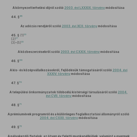
A környezetterhelési díjról szóló
2003. évi LXXXIX. törvény
módosítása
65
44. §
Az adózás rendjéről szóló
2003. évi XCII. törvény
módosítása
66
45. §
(1)
67
(2)
68
(3)–(5)
A közbeszerzésekről szóló
2003. évi CXXIX. törvény
módosítása
69
46. §
A kis- és középvállalkozásokról, fejlődésük támogatásáról szóló
2004. évi
XXXIV. törvény
módosítása
70
47. §
A települési önkormányzatok többcélú kistérségi társulásáról szóló
2004.
évi CVII. törvény
módosítása
71
48. §
A prémiumévek programról és a különleges foglalkoztatási állományról szóló
2004. évi CXXII. törvény
módosítása
72
49. §
A pályakezdő fiatalok, az ötven év feletti munkanélküliek, valamint a gyermek