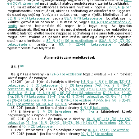
évi XCVI. törvénnyel
megállapított hatályos rendelkezések szerint kell elbírálni.
(7)
Ha az adózó az ellenőrzés során arra hivatkozik, hogy a
82–83/A. §-ban
meghatározottak szerint jár el, akkor az adóhatóság az ellenőrzést felfüggeszti,
és ezzel egyidejűleg felhívja az adózót arra, hogy a kijelölt hitelintézet által a
82. § (5)–(6) bekezdésében
vagy a
83/A. § (1) bekezdésében
foglaltak szerinti
kiállított igazolást 60 napon belül mutassa be, vagy a
83. § (1) bekezdésének
c)
pontja
szerinti bejelentését 60 napon belül tegye meg. Az igazolás
bemutatásának, illetőleg a bejelentés megtételének a napjával, de legkésőbb az
említett határidő leteltét követő nappal az adóhatóság az eljárás felfüggesztését
megszünteti, továbbá az igazolás bemutatása, illetőleg a bejelentés megtétele
esetén az ellenőrzést a
82. § (9)–(10) bekezdésében
, a
83/A. § (4), (7)–(10)
bekezdésében
, illetőleg a
83. § (2)–(4) bekezdésében
foglaltak
figyelembevételével folytatja le.
Átmeneti és záró rendelkezések
106
84. §
85. §
(1)
Ez a törvény – a
(2)–(7) bekezdésben
foglalt kivétellel – a kihirdetését
követő napon lép hatályba.
(2)
2011. január 1-jén lép hatályba e törvény
1–3. §-a
,
4. § (1)–(10) és (12)–(13)
bekezdése
,
5. § (1) bekezdése
,
6. § (3) bekezdése
,
7–8. §-a
,
9. § (1)–(11)
bekezdése
,
10. §
(1)–(4), (6)–(7), (9)–(15),
(17)–(69), (71)–(78) és (80) bekezdése
,
11–13. §-a
,
15. §-a
,
16. § (1), (5), (10)–(13) és (16) bekezdése
,
17–28. §-a
,
30–37.
§-a
,
38. § (1) bekezdése
,
39–41. §-a
,
42. § (1)–(6) bekezdése
,
43. §-a
,
45. § (1)
és (3)–(5) bekezdése
,
46. §-a
,
47. § (1)–(3) bekezdése
,
48–55. §-a
,
56. § (1)–(9)
és (11) bekezdése
,
58–60. §-a
,
63. §-a
, valamint melléklete.
(3)
2011. január 2-án lép hatályba e törvény
4. § (11) bekezdése
.
(4)
E törvény
5. § (3) bekezdése
és
44. §-a
a kihirdetését követő
negyvenegyedik napon lép hatálya.
(5)
2011. július 1-jén lép hatályba e törvény
10. § (5), (8), (16) és (70)
bekezdése
,
14. §-a
,
16. §
(2)–(4), (6)–(7), (9), (14) és (17) bekezdése
,
29. §-a
,
valamint
45. § (2) bekezdése
.
(6)
2011. szeptember 1-jén lép hatályba e törvény
16. § (8) és (15) bekezdése
.
(7)
2012. január 1-jén lép hatályba e törvény
10. § (79) bekezdése
.