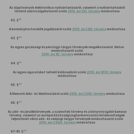
Az alapítványok elektronikus nyilvántartásáról, valamint a nyilvántartásból
történő adatszolgáltatásról szóló
2010. évi XVI. törvény
módosítása
85
62. §
A kormánytisztviselők jogállásáról szóló
2010. évi LVIII. törvény
módosítása
86
63. §
Az egyes gazdasági és pénzügyi tárgyú törvények megalkotásáról, illetve
módosításáról szóló
2010. évi XC. törvény
módosítása
87
64. §
Az egyes ágazatokat terhelő különadóról szóló
2010. évi XCIV. törvény
módosítása
88
65. §
A Nemzeti Adó- és Vámhivatalról szóló
2010. évi CXXII. törvény
módosítása
89
66. §
Az adó- és járuléktörvények, a számviteli törvény és a könyvvizsgálói kamarai
törvény, valamint az európai közösségi jogharmonizációs kötelezettségek
teljesítését célzó adó- és vámjogi tárgyú törvények módosításáról szóló
2010. évi CXXIII. törvény
módosítása
90
67–81. §