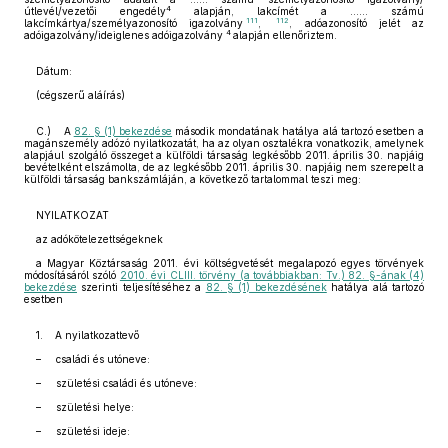
4
útlevél/vezetői engedély
alapján, lakcímét a ...... számú
111
112
lakcímkártya/személyazonosító igazolvány
,
, adóazonosító jelét az
4
adóigazolvány/ideiglenes adóigazolvány
alapján ellenőriztem.
Dátum:
(cégszerű aláírás)
C.) A
82. § (1) bekezdése
második mondatának hatálya alá tartozó esetben a
magánszemély adózó nyilatkozatát, ha az olyan osztalékra vonatkozik, amelynek
alapjául szolgáló összeget a külföldi társaság legkésőbb 2011. április 30. napjáig
bevételként elszámolta, de az legkésőbb 2011. április 30. napjáig nem szerepelt a
külföldi társaság bankszámláján, a következő tartalommal teszi meg:
NYILATKOZAT
az adókötelezettségeknek
a Magyar Köztársaság 2011. évi költségvetését megalapozó egyes törvények
módosításáról szóló
2010. évi CLIII. törvény (a továbbiakban: Tv.) 82. §-ának (4)
bekezdése
szerinti teljesítéséhez a
82. § (1) bekezdésének
hatálya alá tartozó
esetben
1. A nyilatkozattevő
– családi és utóneve:
– születési családi és utóneve:
– születési helye:
– születési ideje: