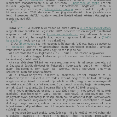
megszerző magánszemély által az átruházó
(1) bekezdés
a)
pontja
szerinti
külföldi jogalany részére fizetett ellenértéknek megfelelő, utóbb a
magánszemély részére, a
(1) bekezdés
a)
pontja
szerinti külföldi jogalanytól
bármely jogcímen 2012. december 31. napjáig közvetlenül juttatott jövedelem – a
fenti részesedés külföldi jogalany részére fizetett ellenértékének összegéig –
mentes az adó alól.
103
(6)
104
83/A. §
(1)
A kijelölt hitelintézet az adózó által a
3. számú mellékletben
meghatározott tartalommal legkésőbb 2012. december 31-én megtett nyilatkozat
alapján az adózó részére a
4. számú mellékletben
meghatározott tartalmú
igazolást állít ki, ha megállapítja, hogy az igazolás kiállításának a
(2)–(3)
bekezdésben
foglaltak szerint nincs akadálya.
(2)
Az
(1) bekezdés
szerinti igazolás kiállításának feltétele, hogy az adózó az
(1) bekezdés
szerinti nyilatkozatához olyan szerződést mellékel, amelyre
vonatkozóan a következő feltételek együttesen teljesülnek:
a)
a szerződést a felek legkésőbb 2012. június 30-án írásban megkötötték;
b)
a szerződés tárgya kedvezményezett eszköz visszterhes átruházása
(adásvétele) a felek között;
c)
a szerződésben félként nem vesz részt sem olyan természetes személy, aki
a Gazdasági Együttműködési és Fejlesztési Szervezettel együtt nem működő
állam állampolgára, sem olyan jogi személy, egyéb szervezet, amelynek
székhelye ilyen államban található;
d)
a kedvezményezett eszközt a szerződés szerint átruházó fél a
kedvezményezett eszközt a szerződés szerint megszerző belföldi illetőségű
magánszemély, közeli hozzátartozója, élettársa által, vagy a kedvezményezett
eszközt a szerződés szerint megszerző gazdasági társaság tagja, részvényese,
annak közeli hozzátartozója, élettársa által ellenőrzött külföldi társaság;
e)
a kedvezményezett eszközt a szerződés szerint megszerző fél belföldi
illetőségű magánszemély, vagy belföldi székhelyű, a cégjegyzékbe már
bejegyzett olyan gazdasági társaság, amelynek valamennyi tagja, részvényese
mind a szerződés megkötésének, mind teljesítésének időpontjában belföldi
illetőségű magánszemély, valamint amely sem a szerződés megkötésének, sem
teljesítésének időpontjában nem áll végelszámolás, felszámolási eljárás vagy
csődeljárás alatt;
f)
a kedvezményezett eszköz szerződés szerinti ellenértékének (vételárának)
teljesítése kizárólag a kijelölt hitelintézet által vezetett bankszámla