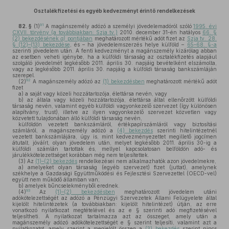
Osztalékfizetési és egyéb kedvezményt érintő rendelkezések
91
82. §
(1)
A magánszemély adózó a személyi jövedelemadóról szóló
1995. évi
CXVII. törvény (a továbbiakban: Szja tv.)
2010. december 31-én hatályos
66. §
(2) bekezdésének
a)
pontjában
meghatározott mértékű adót fizet az
Szja tv. 28.
§ (12)–(13) bekezdése
, és – ha jövedelemszerzés helye külföld –
65–68. §-a
szerinti jövedelem után. A fenti kedvezményt a magánszemély kizárólag abban
az esetben veheti igénybe, ha a külföldi társaság az osztalékfizetés alapjául
szolgáló jövedelmét legkésőbb 2011. április 30. napjáig bevételként elszámolta,
vagy az legkésőbb 2011. április 30. napjáig a külföldi társaság bankszámláján
szerepel.
92
(2)
A magánszemély adózó az
(1) bekezdésben
meghatározott mértékű adót
fizet
a)
a saját vagy közeli hozzátartozója, élettársa nevén, vagy
b)
az általa vagy közeli hozzátartozója, élettársa által ellenőrzött külföldi
társaság nevén, valamint egyéb külföldi vagyonkezelő szervezet (így különösen
alapítvány, trust), illetve az ilyen vagyonkezelő szervezet közvetlen vagy
közvetett tulajdonában álló külföldi társaság nevén,
külföldön vezetett bankszámláról, értékpapírszámláról vagy biztosítási
számláról, a magánszemély adózó a
(4) bekezdés
szerinti hitelintézetnél
vezetett bankszámlájára, úgy is, mint kedvezményezettet megillető jogcímen
átutalt, jóváírt, olyan jövedelem után, melyet legkésőbb 2011. április 30-ig a
külföldi számlán tartottak és, mellyel kapcsolatosan belföldön adó- és
járulékkötelezettséget korábban még nem teljesítettek.
(3)
Az
(1)–(2) bekezdés
rendelkezései nem alkalmazhatók azon jövedelmekre,
a)
amelyeket olyan társaság (egyéb szervezet) fizet (juttat), amelynek
székhelye a Gazdasági Együttműködési és Fejlesztési Szervezettel (OECD-vel)
együtt nem működő államban van;
b)
amelyek bűncselekményből erednek.
93
(4)
Az
(1)–(2) bekezdésben
meghatározott jövedelem utáni
adókötelezettségét az adózó a Pénzügyi Szervezetek Állami Felügyelete által
kijelölt hitelintézetek (a továbbiakban: kijelölt hitelintézet) útján, az erre
vonatkozó nyilatkozat megtételével és az e § szerinti adó megfizetésével
teljesítheti. A nyilatkozat tartalmazza azt az összeget, amely után a
magánszemély adózó adókötelezettségét e § szerint teljesíti, valamint azt a
nyilatkozatot, amely szerint a megjelölt összeg a
(3) bekezdés
szerint nincs