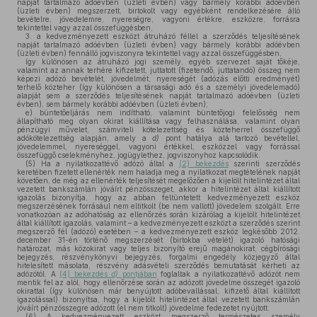
napját tartalmazó adóévben (üzleti évben) vagy bármely korábbi adóévben
(üzleti évben) megszerzett, birtokolt vagy egyébként rendelkezésére álló
bevételre, jövedelemre, nyereségre, vagyoni értékre, eszközre, forrásra
tekintettel vagy azzal összefüggésben,
3. a kedvezményezett eszközt átruházó féllel a szerződés teljesítésének
napját tartalmazó adóévben (üzleti évben) vagy bármely korábbi adóévben
(üzleti évben) fennálló jogviszonyra tekintettel vagy azzal összefüggésben,
így különösen az átruházó jogi személy, egyéb szervezet saját tőkéje,
valamint az annak terhére kifizetett, juttatott (fizetendő, juttatandó) összeg nem
képezi adózó bevételét, jövedelmét, nyereségét (adózás előtti eredményét)
terhelő közteher (így különösen a társasági adó és a személyi jövedelemadó)
alapját sem a szerződés teljesítésének napját tartalmazó adóévben (üzleti
évben), sem bármely korábbi adóévben (üzleti évben);
e)
büntetőeljárás nem indítható, valamint büntetőjogi felelősség nem
állapítható meg olyan okirat kiállítása vagy felhasználása, valamint olyan
pénzügyi művelet, számviteli kötelezettség és közteherrel összefüggő
adókötelezettség alapján, amely a
d)
pont hatálya alá tartozó bevétellel,
jövedelemmel, nyereséggel, vagyoni értékkel, eszközzel vagy forrással
összefüggő cselekményhez, jogügylethez, jogviszonyhoz kapcsolódik.
(5)
Ha a nyilatkozattévő adózó által a
(2) bekezdés
szerinti szerződés
keretében fizetett ellenérték nem haladja meg a nyilatkozat megtételének napját
követően, de még az ellenérték teljesítését megelőzően a kijelölt hitelintézet által
vezetett bankszámlán jóváírt pénzösszeget, akkor a hitelintézet által kiállított
igazolás bizonyítja, hogy az abban feltüntetett kedvezményezett eszköz
megszerzésének forrásául nem eltitkolt (be nem vallott) jövedelem szolgált. Erre
vonatkozóan az adóhatóság az ellenőrzés során kizárólag a kijelölt hitelintézet
által kiállított igazolás, valamint – a kedvezményezett eszközt a szerződés szerint
megszerző fél (adózó) esetében – a kedvezményezett eszköz legkésőbb 2012.
december 31-én történő megszerzését (birtokba vételét) igazoló hatósági
határozat, más közokirat vagy teljes bizonyító erejű magánokirat, cégbírósági
bejegyzés, részvénykönyvi bejegyzés, forgalmi engedély közjegyző által
hitelesített másolata, részvény adásvételi szerződés bemutatását kérheti az
adózótól. A
(4) bekezdés
d)
pontjában
foglaltak a nyilatkozattévő adózót nem
mentik fel az alól, hogy ellenőrzése során az adózott jövedelme összegét igazoló
okirattal (így különösen már benyújtott adóbevallással, kifizető által kiállított
igazolással) bizonyítsa, hogy a kijelölt hitelintézet által vezetett bankszámlán
jóváírt pénzösszegre adózott (el nem titkolt) jövedelme fedezetet nyújtott.
(6)
A kedvezményezett eszközt megszerző természetes személy