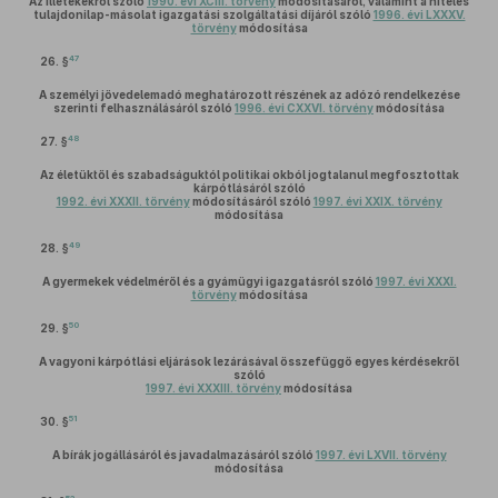
Az illetékekről szóló
1990. évi XCIII. törvény
módosításáról, valamint a hiteles
tulajdonilap-másolat igazgatási szolgáltatási díjáról szóló
1996. évi LXXXV.
törvény
módosítása
47
26. §
A személyi jövedelemadó meghatározott részének az adózó rendelkezése
szerinti felhasználásáról szóló
1996. évi CXXVI. törvény
módosítása
48
27. §
Az életüktől és szabadságuktól politikai okból jogtalanul megfosztottak
kárpótlásáról szóló
1992. évi XXXII. törvény
módosításáról szóló
1997. évi XXIX. törvény
módosítása
49
28. §
A gyermekek védelméről és a gyámügyi igazgatásról szóló
1997. évi XXXI.
törvény
módosítása
50
29. §
A vagyoni kárpótlási eljárások lezárásával összefüggő egyes kérdésekről
szóló
1997. évi XXXIII. törvény
módosítása
51
30. §
A bírák jogállásáról és javadalmazásáról szóló
1997. évi LXVII. törvény
módosítása