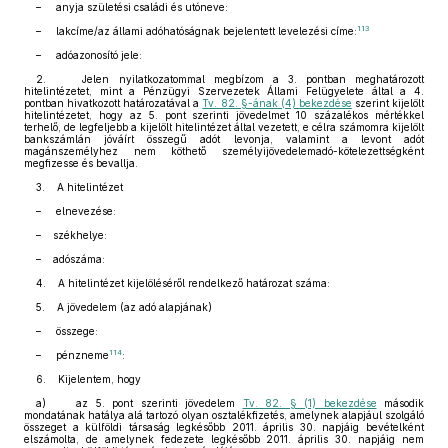
– anyja születési családi és utóneve:
113
– lakcíme/az állami adóhatóságnak bejelentett levelezési címe:
– adóazonosító jele:
2. Jelen nyilatkozatommal megbízom a 3. pontban meghatározott
hitelintézetet, mint a Pénzügyi Szervezetek Állami Felügyelete által a 4.
pontban hivatkozott határozatával a
Tv. 82. §-ának (4) bekezdése
szerint kijelölt
hitelintézetet, hogy az 5. pont szerinti jövedelmet 10 százalékos mértékkel
terhelő, de legfeljebb a kijelölt hitelintézet által vezetett, e célra számomra kijelölt
bankszámlán jóváírt összegű adót levonja, valamint a levont adót
magánszemélyhez nem köthető személyijövedelemadó-kötelezettségként
megfizesse és bevallja.
3. A hitelintézet
– elnevezése:
– székhelye:
– adószáma:
4. A hitelintézet kijelöléséről rendelkező határozat száma:
5. A jövedelem (az adó alapjának)
– összege:
114
– pénzneme
:
6. Kijelentem, hogy
a) az 5. pont szerinti jövedelem
Tv. 82. § (1) bekezdése
második
mondatának hatálya alá tartozó olyan osztalékfizetés, amelynek alapjául szolgáló
összeget a külföldi társaság legkésőbb 2011. április 30. napjáig bevételként
elszámolta, de amelynek fedezete legkésőbb 2011. április 30. napjáig nem