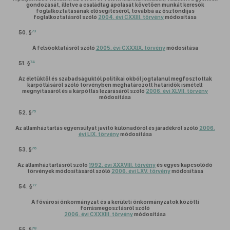
gondozását, illetve a családtag ápolását követően munkát keresők
foglalkoztatásának elősegítéséről, továbbá az ösztöndíjas
foglalkoztatásról szóló
2004. évi CXXIII. törvény
módosítása
73
50. §
A felsőoktatásról szóló
2005. évi CXXXIX. törvény
módosítása
74
51. §
Az életüktől és szabadságuktól politikai okból jogtalanul megfosztottak
kárpótlásáról szóló törvényben meghatározott határidők ismételt
megnyitásáról és a kárpótlás lezárásáról szóló
2006. évi XLVII. törvény
módosítása
75
52. §
Az államháztartás egyensúlyát javító különadóról és járadékról szóló
2006.
évi LIX. törvény
módosítása
76
53. §
Az államháztartásról szóló
1992. évi XXXVIII. törvény
és egyes kapcsolódó
törvények módosításáról szóló
2006. évi LXV. törvény
módosítása
77
54. §
A fővárosi önkormányzat és a kerületi önkormányzatok közötti
forrásmegosztásról szóló
2006. évi CXXXIII. törvény
módosítása
78
55. §