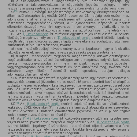
b)
a tulajdonosváltozást a magánszemély hitelt érdemlően igazolja, így
különösen a tulajdonosváltozást a cégbíróság jogerősen bejegyzi, illetve
részvénytársaság esetén, azt a részvénykönyvben nyilvántartásba veszik, és
100
c)
belföldi illetőségű magánszemély a kedvezmény érvényesítéséhez az
állami adóhatósághoz legkésőbb 2012. december 31. napjáig beérkezően – az
adóhatóság által erre a célra rendszeresített nyomtatványon – bejelenti a
részesedés megszerzésének tényét, a tulajdonszerzés időpontját, a fizetett
ellenérték összegét, valamint ugyanezen nyomtatványon nyilatkozik arról is,
hogy a részesedést átruházó jogalany megfelel az
a)
pont szerinti feltételeknek.
(2)
Az
(1) bekezdésben
írt feltételek együttes teljesülése esetén, a belföldi
illetőségű magánszemély és az
(1) bekezdés
a)
pontja
szerinti külföldi jogalany
közötti átruházás utólagos adómegállapítás keretében az adóhatóság által nem
minősíthető színlelt szerződésnek, továbbá
a)
nem írható elő adójogi következmény azon a jogalapon, hogy a felek által
kikötött ellenérték nem felel meg a részesedés szokásos piaci értékének,
b)
tulajdoni részesedését megszerző magánszemély adókötelezettségének
megállapításakor a szerzéssel összefüggésben a magánszemélynél keletkezett
bevétel vagyongyarapodásnak nem minősül, ezzel összefüggésben
vagyongyarapodás nem vélelmezhető és nem állapítható meg, továbbá más,
adózásról vagy illeték fizetéséről szóló jogszabály alapján utólagos
adómegállapítás sem tehető,
c)
a részesedését megszerző magánszemély azon ügyleteivel kapcsolatosan,
amelyekből származó jövedelmek e bekezdés
b)
pontja szerinti bevétel alapjául
szolgáltak, ezen jövedelmek keletkezésével, illetve megszerzésével összefüggő
adó- és illetékfizetési, valamint számviteli kötelezettségekkel, a jövedelem
keletkezésével, illetve megszerzésével kapcsolatos okiratok kiállításával, azok
felhasználásával, valamint a keletkezett jövedelmekkel végzett pénzügyi
műveletekkel kapcsolatos büntetőjogi felelősség nem állapítható meg.
101
(3)
Az
(1) bekezdés
c)
pontja
szerinti bejelentésnek, illetve nyilatkozatnak
legkésőbb 2012. december 31. napjáig az állami adóhatóság illetékes szervéhez
be kell érkeznie. E határidő elmulasztása jogvesztő, és az e §-ban foglalt
kedvezmény elvesztésének terhével jár.
(4)
Az
(1)–(2) bekezdésekben
írt jogkövetkezmények alóli mentesülés nem
terjed ki azon jövedelemre, melyből a magánszemély az
(1) bekezdés
a)
pontja
szerinti külföldi jogalany részére fizetett ellenértéket teljesíti, valamint a fenti
részesedés magánszemély azon későbbi továbbértékesítésére, amely során a
kedvezménnyel érintett részesedést elidegeníti.
102
(5)
Az
(1) bekezdés
szerinti átruházás keretében, a részesedését