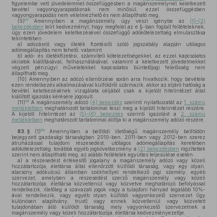
figyelembe vett jövedelemmel összefüggésben a magánszemélynél keletkezett
bevétel vagyongyarapodásnak nem minősül, ezzel összefüggésben
vagyongyarapodás nem vélelmezhető és nem állapítható meg.
97
(9)
Amennyiben a magánszemély úgy veszi igénybe az
(1)–(2)
bekezdésben
leírt kedvezményt, hogy megfelel az e §-ban foglalt feltételeknek,
úgy ezen jövedelem keletkezésével összefüggő adókötelezettség elmulasztása
tekintetében
a)
adózásról vagy illeték fizetésről szóló jogszabály alapján utólagos
adómegállapítás nem tehető; valamint
b)
adó- és illetékfizetési, számviteli kötelezettségekkel, az ezzel kapcsolatos
okiratok kiállításával, felhasználásával, valamint a keletkezett jövedelmekkel
végzett pénzügyi műveletekkel kapcsolatos büntetőjogi felelősség nem
állapítható meg.
(10)
Amennyiben az adózó ellenőrzése során arra hivatkozik, hogy bevétele
ezen rendelkezés alkalmazásával külföldről származik, akkor az eljáró hatóság a
bevétel keletkezésének vizsgálata céljából csak a kijelölt hitelintézet által
kiállított igazolás kérésére jogosult.
98
(11)
A magánszemély adózó
(4) bekezdés
szerinti nyilatkozatát az
1. számú
mellékletben
meghatározott tartalommal teszi meg a kijelölt hitelintézet részére.
A kijelölt hitelintézet az
(5)–(6) bekezdés
szerinti igazolást a
2. számú
mellékletben
meghatározott tartalommal állítja ki a magánszemély adózó részére.
99
83. §
(1)
Amennyiben a belföldi illetőségű magánszemély belföldön
bejegyzett gazdasági társaságban 2010-ben, 2011-ben vagy 2012-ben szerez
átruházással tulajdoni részesedést, utólagos adómegállapítás keretében
adókötelezettség, továbbá egyéb jogkövetkezmény a
(2) bekezdésben
rögzítettek
szerint nem állapítható meg, az alábbi feltételek együttes teljesülése esetén:
a)
a részesedést értékesítő jogalany a magánszemély adózó vagy közeli
hozzátartozója, élettársa által ellenőrzött külföldi társaság, vagy egy olyan,
alacsony adókulcsú államban székhellyel rendelkező jogi személy, egyéb
szervezet, amelyben a részesedést szerző magánszemély vagy közeli
hozzátartozója, élettársa közvetlenül vagy közvetve meghatározó befolyással
rendelkezik, illetőleg a szavazati jogok vagy a tulajdoni hányad legalább 10%-
ával rendelkezik, vagy egyéb olyan külföldi vagyonkezelő szervezet (így
különösen alapítvány, trust) vagy ennek közvetlenül vagy közvetett
tulajdonában álló külföldi társaság, mely vagyonkezelő szervezetnek a
magánszemély vagy közeli hozzátartozója, élettársa kedvezményezettje,