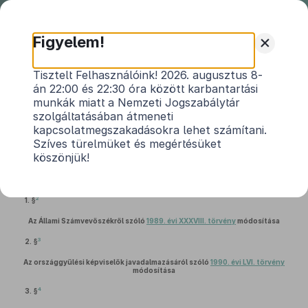
Nemzeti
Jogszabálytár
+
Figyelem!
2010. évi CLIII. törvény
Tisztelt Felhasználóink! 2026. augusztus 8-
án 22:00 és 22:30 óra között karbantartási
a Magyar Köztársaság 2011. évi költségvetését
munkák miatt a Nemzeti Jogszabálytár
1
megalapozó egyes törvények módosításáról
szolgáltatásában átmeneti
kapcsolatmegszakadásokra lehet számítani.
Hatályos: 2018. 01. 01. – 2019. 12. 31.
Szíves türelmüket és megértésüket
köszönjük!
A polgári perrendtartásról szóló
1952. évi III. törvény
módosítása
2
1. §
Az Állami Számvevőszékről szóló
1989. évi XXXVIII. törvény
módosítása
3
2. §
Az országgyűlési képviselők javadalmazásáról szóló
1990. évi LVI. törvény
módosítása
4
3. §