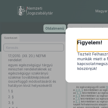
Nemzeti
Magyar 
Jogszabálytár
Ugrás
Oldalmenü
a
tartalomra
Szerkezet
Figyelem!
Tisztelt Felhasz
17/2010. (XII. 20.) NEFMI
egyes egészségü
munkák miatt a 
rendelet
szakmai t
kapcsolatmegsza
egyes egészségügyi tárgyú
köszönjük!
miniszteri rendeleteknek az
egészségügyi szakirányú
szakmai továbbképzéssel
összefüggő módosításáról és
hatályon kívül helyezéséről
Az egészségügyről szóló
1
a
2–4. §
tekintetében az egé
1. §
az
5. §
tekintetében az egés
a
6. §
tekintetében az egész
2. §
a
7. §
tekintetében az egészs
a
8. §
tekintetében az egész
3. §
kapott felhatalmazás alapján
az egyes miniszterek, valami