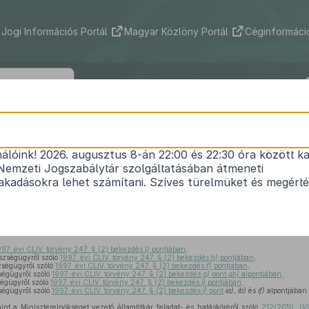
Jogi Információs Portál
Magyar Közlöny Portál
Céginformáció
17/2010. (XII. 20.) NEFMI rendelet
nálóink! 2026. augusztus 8-án 22:00 és 22:30 óra között ka
gyi tárgyú miniszteri rendeleteknek az egészsé
Nemzeti Jogszabálytár szolgáltatásában átmeneti
ovábbképzéssel összefüggő módosításáról és hatá
kadásokra lehet számítani. Szíves türelmüket és megért
1
helyezéséről
Hatályos: 2010. 12. 26. – 2011. 01. 01.
997. évi CLIV. törvény 247. § (2) bekezdés
l)
pontjában
,
szségügyről szóló
1997. évi CLIV. törvény 247. § (2) bekezdés
h)
pontjában
,
zségügyről szóló
1997. évi CLIV. törvény 247. § (2) bekezdés
f)
pontjában
,
ségügyről szóló
1997. évi CLIV. törvény 247. § (2) bekezdés
g)
pont
gh)
alpontjában
,
égügyről szóló
1997. évi CLIV. törvény 247. § (2) bekezdés
j)
pontjában
,
ségügyről szóló
1997. évi CLIV. törvény 247. § (2) bekezdés
i)
pont
ia), ib)
és
if)
alpontjában
,
nt a Miniszterelnökséget vezető államtitkár feladat- és hatásköréről szóló
212/2010. (VI