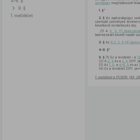
4–8. §
pontjában
meghatározott fela
9. §
2
1. §
1. melléklet
2. §
Az egészségügyi szakk
szereplő személyek tevéken
következő rendelkezés lép:
„(1) A
6. § (1) bekezdés
beérkezését követő naptól szá
3. §
Az
R.2. 3. § (4) beke
3
4–8. §
9. §
(1)
Ez a rendelet – a
(
(2)
A
2. §
és a
3. §
2011. j
(3)
Az
1. §
, a
4–8. §
és az
(4)
Ez a rendelet 2011. jan
1. melléklet a 17/2010. (XII. 