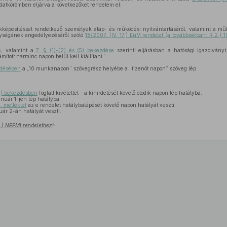
datkörömben eljárva a következőket rendelem el:
épesítéssel rendelkező személyek alap- és működési nyilvántartásáról, valamint a mű
ységének engedélyezéséről szóló
18/2007. (IV. 17.) EüM rendelet (a továbbiakban: R.2.) 
e
, valamint a
7. § (1)–(2) és (5) bekezdése
szerinti eljárásban a hatósági igazolványt,
mított harminc napon belül kell kiállítani.”
zdésében
a „10 munkanapon” szövegrész helyébe a „tizenöt napon” szöveg lép.
2) bekezdésben
foglalt kivétellel – a kihirdetését követő ötödik napon lép hatályba.
anuár 1-jén lép hatályba.
1. melléklet
az e rendelet hatálybalépését követő napon hatályát veszti.
uár 2-án hatályát veszti.
4
20.) NEFMI rendelethez