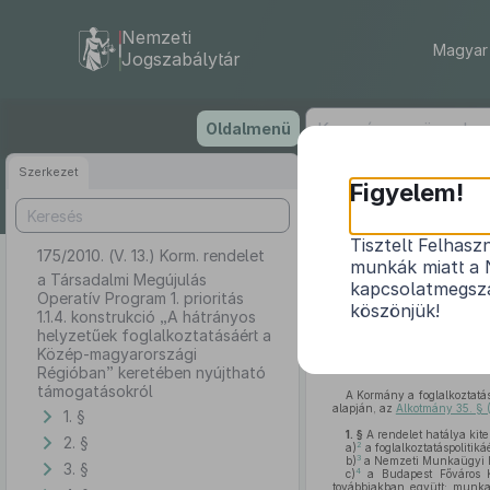
Nemzeti
Magyar 
Jogszabálytár
Ugrás
Oldalmenü
a
tartalomra
Szerkezet
Figyelem!
Tisztelt Felhasz
175/2010. (V. 13.) Korm. rendelet
a Társadalm
munkák miatt a 
hátrányos he
a Társadalmi Megújulás
kapcsolatmegsza
Operatív Program 1. prioritás
köszönjük!
1.1.4. konstrukció „A hátrányos
helyzetűek foglalkoztatásáért a
Közép-magyarországi
Régióban” keretében nyújtható
támogatásokról
A Kormány a foglalkoztatás
alapján, az
Alkotmány 35. § 
1. §
1. §
A rendelet hatálya kite
2. §
2
a)
a foglalkoztatáspolitikáé
3
b)
a Nemzeti Munkaügyi H
3. §
4
c)
a Budapest Főváros K
továbbiakban együtt: munkaü