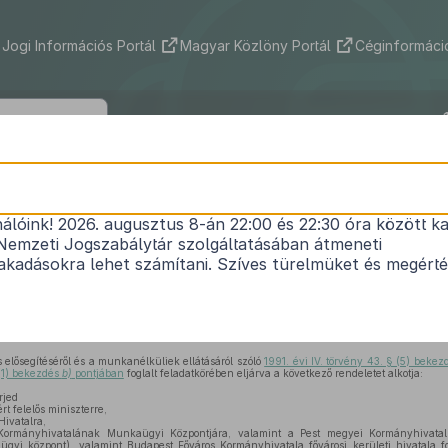
Jogi Információs Portál
Magyar Közlöny Portál
Céginformáció
175/2010. (V. 13.) Korm. rendelet
nálóink! 2026. augusztus 8-án 22:00 és 22:30 óra között ka
i Megújulás Operatív Program 1. prioritás 1.1.4. ko
Nemzeti Jogszabálytár szolgáltatásában átmeneti
lyzetűek foglalkoztatásáért a Közép-magyarorsz
kadásokra lehet számítani. Szíves türelmüket és megért
1
keretében nyújtható támogatásokról
Nem lépett hatályba
 elősegítéséről és a munkanélküliek ellátásáról szóló
1991. évi IV. törvény 43. § (5) beke
(1) bekezdés
b)
pontjában
foglalt feladatkörében eljárva a következő rendeletet alkotja:
rjed
rt felelős miniszterre,
ivatalra,
ormányhivatalának Munkaügyi Központjára, valamint a Pest megyei Kormányhivatal
gyi központ), valamint Budapest Főváros Kormányhivatala fővárosi kerületi hivatala fo