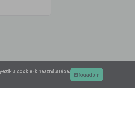
yezik a cookie-k használatába.
Elfogadom
PDF
nyilatkozat
Adatkezelési tájékoztató