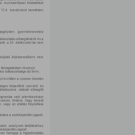
si, munkaerőpiaci feladatokat
1.1.4. konstrukció keretében
egélyben, gyermeknevelési
alkoztatás elősegítéséről és a
ott, a 30. életévüket be nem
céljából álláskeresőként nem
l támogatásban részesül,
ési kötelezettsége áll fenn,
szt érintően a nyomon követés
ges képesítést szerzett, és
lalkozóvá válását elősegítő
ogramba való jelentkezéskor
zesül, feltéve, hogy kereső
 vagy az ellátás folyósítása
sára a szakképesítés jogosít,
kakör, amelynek betöltéséhez
kképesítés jogosít.
om hónapja a foglalkoztatás