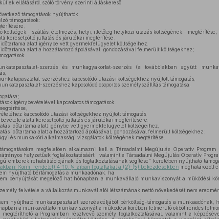
üliek ellátásáról szóló törvény szerinti álláskereső.
övetkező támogatások nyújthatók:
élzó támogatások:
térítésére,
költségek – szállás, élelmezés, helyi, illetőleg helyközi utazás költségének – megtérítése,
ti keresetpótló juttatás és járulékai megtérítése,
időtartama alatt igénybe vett gyermekfelügyelet költségeihez,
dőtartama alatt a hozzátartozó ápolásával, gondozásával felmerült költségekhez;
ámogatások:
katapasztalat-szerzés és munkagyakorlat-szerzés (a továbbiakban együtt: munkatap
ás,
nkatapasztalat-szerzéshez kapcsolódó utazási költségekhez nyújtott támogatás,
nkatapasztalat-szerzéshez kapcsolódó csoportos személyszállítás támogatása;
ogatása;
tások igénybevételével kapcsolatos támogatások:
megtérítése,
ételéhez kapcsolódó utazási költségekhez nyújtott támogatás,
evétele alatti keresetpótló juttatás és járulékai megtérítésére,
atás időtartama alatt igénybe vett gyermekfelügyelet költségeihez,
atás időtartama alatt a hozzátartozó ápolásával, gondozásával felmerült költségekhez;
gyi és munkaköri alkalmassági vizsgálatok költségének megtérítése.
támogatásokra megfelelően alkalmazni kell a Társadalmi Megújulás Operatív Program 1. p
átrányos helyzetűek foglalkoztatásáért”, valamint a Társadalmi Megújulás Operatív Program 1.
ű emberek rehabilitációjának és foglalkoztatásának segítése” keretében nyújtható támoga
biakban: Korm. rendelet) 4–10. §-aiban foglaltakat a (2)–(5) bekezdésekben
meghatározott el
em nyújtható bértámogatás a munkaadónak, ha
elem benyújtását megelőző hat hónapban a munkavállaló munkaviszonyát a működési kör
 személy felvétele a vállalkozás munkavállalói létszámának nettó növekedését nem eredmé
m nyújtható munkatapasztalat szerzés céljából bérköltség-támogatás a munkaadónak, ha
napban a munkavállaló munkaviszonyát a működési körében felmerülő okból rendes felmo
megtéríthető a Programban résztvevő személy foglalkoztatásával, valamint a képzéséve