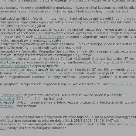
 munkaköri alkalmassági vizsgálat költsége. A munkaügyi központok a vizsgálat költsége
evő személy részére megtéríthetők a munkaügyi központok által kezdeményezett foglalk
szerzéséhez szükséges utazás indokolt és igazolt helyközi és helyi utazási költségei.
lalkoztatáspolitikáért felelős miniszter koordinálásával kedvezményezettként a munkaügy
 támogatással kapcsolatos ügyekben a Program célcsoportjába tartozó személy lakóhelye, 
t illetékes kirendeltség jár el.
 e rendeletben meghatározott támogatás nyújtásával kapcsolatos mérlegelésre, a támog
gatások odaítélésével, és visszakövetelésével kapcsolatos eljárására megfelelően alka
üliek ellátásáról szóló
1991. évi IV. törvény
, valamint a végrehajtására kiadott jogszabály, 
nyújtott támogatásokra vonatkozó szabályait.
zabályozott támogatások nyújtása során az európai uniós versenyjogi értelemben vett álla
rképről szóló kormányrendelet szabályait alkalmazni kell.
ámogatás – a Társadalmi Megújulás Operatív Program irányító hatósága, a foglalkoztatáspoli
étrejött – támogatási szerződésekkel összhangban nyújthatók.
pontjában
meghatározott támogatás az Európai Közösséget létrehozó Szerződés 87. és
ak a közös piaccal összeegyeztethetőnek nyilvánításáról szóló 2008. augusztus 6-i
800/20
izottsági rendelet)
alapján nyújthatók.
bd)
alpontjaiban
meghatározott támogatások a Szerződés 87. és 88. cikkének a de 
 december 15-i
1998/2006/EK bizottsági rendelet
szerinti csekély összegű (de minimis) tá
en meghatározott csoportos személyszállítással kapcsolatos ügyekben a munkaadó s
 nyújtható szolgáltatások megrendelésére a közbeszerzésekről szóló
2011. évi CVIII
2) bekezdésben
meghatározott kivétellel – a kihirdetését követő napon lép hatályba.
 bekezdése
2010. július 1-jén lép hatályba.
őttképzést folytató intézmények és a felnőttképzési programok akkreditációjának szabály
ezdésének
utolsó mondata.
88. cikke alkalmazásában a támogatások bizonyos fajtáinak a közös piaccal összeegyeztet
elet
(általános csoportmentességi rendelet) (HL L 214/3 2008. 08. 09. 3–47. o.),
cikkének a de minimis támogatásokra való alkalmazásáról szóló, 2006. december 15-i
1998
0. o)
hatálya alá tartozó támogatást tartalmaz.