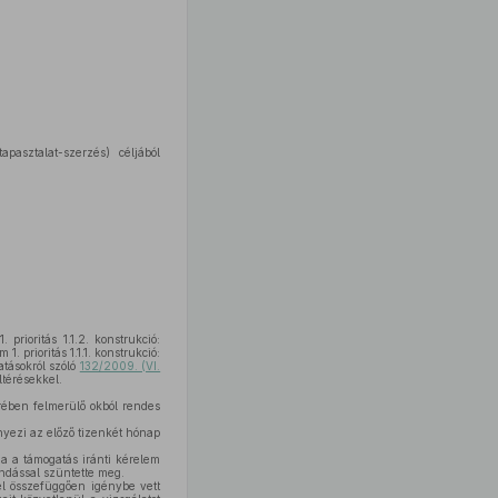
asztalat-szerzés) céljából
rioritás 1.1.2. konstrukció:
 prioritás 1.1.1. konstrukció:
tásokról szóló
132/2009. (VI.
térésekkel.
ében felmerülő okból rendes
nyezi az előző tizenkét hónap
 a támogatás iránti kérelem
ndással szüntette meg.
l összefüggően igénybe vett