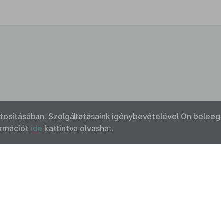
ztosításában. Szolgáltatásaink igénybevételével Ön beleeg
ormációt
ide
kattintva olvashat.
Kapcsolat
Felhasználási feltételek
Akadálymentesítési 