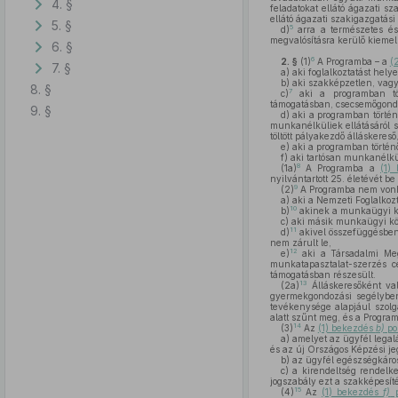
4. §
feladatokat ellátó ágazati s
ellátó ágazati szakigazgatási
5. §
5
d)
arra a természetes és 
megvalósításra kerülő kiemel
6. §
6
2. §
(1)
A Programba – a
(
7. §
a)
aki foglalkoztatást hely
b)
aki szakképzetlen, vagy
8. §
7
c)
aki a programban tör
támogatásban, csecsemőgondoz
9. §
d)
aki a programban történő 
munkanélküliek ellátásáról 
töltött pályakezdő álláskereső
e)
aki a programban történő
f)
aki tartósan munkanélkül
8
(1a)
A Programba a
(1)
nyilvántartott 25. életévét be 
9
(2)
A Programba nem vonh
a)
aki a Nemzeti Foglalkozt
10
b)
akinek a munkaügyi közp
c)
aki másik munkaügyi közp
11
d)
akivel összefüggésben 
nem zárult le,
12
e)
aki a Társadalmi Meg
munkatapasztalat-szerzés c
támogatásban részesült.
13
(2a)
Álláskeresőként va
gyermekgondozási segélyben
tevékenysége alapjául szolgá
alatt szűnt meg, és a Progra
14
(3)
Az
(1) bekezdés
b)
po
a)
amelyet az ügyfél legal
és az új Országos Képzési j
b)
az ügyfél egészségkáro
c)
a kirendeltség rendelke
jogszabály ezt a szakképesít
15
(4)
Az
(1) bekezdés
f)
p