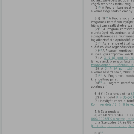
foglalkozás-egészségügyi és
végző szervnek térítik meg.
19
(5)
A Programban részt v
alkalmassági szakvélemény be
20
5. §
(1)
A Programot a fog
Programok keretében nyújtott
hiányában szálláshelye szerin
21
(2)
A Program keretében,
munkaügyi központnak a támo
elősegítéséről és a munkanélk
foglalkoztatási alaprészéből 
22
(3)
Az e rendelet által s
eljárásról és a regionális té
23
(4)
A Program keretében t
munkaügyi központok között l
(5)
A
3. §
b)
pont
ba)
al
támogatások bizonyos fajtáin
továbbiakban: 800/2008/EK b
(6)
A
3. §
b)
pont
bb)-
alkalmazásáról szóló, 2006.
24
(7)
A Programok keretéb
kirendeltség jár el.
25
(8)
A Program keretében
alkalmazni.
6. §
(1)
Ez a rendelet – a
(
(2)
E rendelet
8. § (1)–(4)
(3)
Hatályát veszti a feln
Korm. rendelet 16. § (1) bek
7. §
Ez a rendelet
a)
az EK Szerződés 87. és 
800/2008/EK bizottsági rend
b)
a Szerződés 87. és 88. 
(HL L 379., 2006.12. 28., 5–1
26
8. §