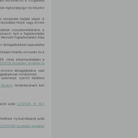
it közvetlenül a vizsgálatot
ozás-egészségügyi és képzési
i központok hajtják végre. A
tartózkodási helye vagy ennek
atások visszakövetelésére, a
lmazni kell a foglalkoztatás
a Nemzeti Foglalkoztatási Alap
mi támogatásokkal kapcsolatos
tikáért felelős miniszter és a
 88. cikke alkalmazásában a
08/EK bizottsági rendelet (a
minimis támogatásokra való
mogatásoknak minősülnek.
zékhelye szerint illetékes
. törvény
rendelkezéseit kell
airól szóló
22/2004. (II. 16.)
hetőnek nyilvánításáról szóló
/2006/EK bizottsági rendelet