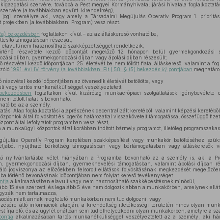
zakigazgatási szervére, továbbá a Pest megyei Kormányhivatal járási hivatala foglalkoztatá
 szervére (a továbbiakban együtt: kirendeltség),
jogi személyre aki, vagy amely a Társadalmi Megújulás Operatív Program 1. prioritás 
t projektben (a továbbiakban: Program) vesz részt.
2a) bekezdésben
foglaltakon kívül – az az álláskereső vonható be,
ettesítő támogatásban részesül;
 elavult/nem hasznosítható szakképzettséggel rendelkezik;
ténő részvétele kezdő időpontját megelőző 12 hónapon belül gyermekgondozási s
ási díjban, gyermekgondozási díjban vagy ápolási díjban részesült;
részvétel kezdő időpontjában 25. életévét be nem töltött fiatal álláskereső, valamint a fogl
szóló
1991. évi IV. törvény (a továbbiakban: Flt.) 58. § (5) bekezdés
k)
pontjában
meghatároz
,
 részvétel kezdő időpontjában az ötvenedik életévét betöltötte, vagy
i vagy tartós munkanélküliséggel veszélyeztetett.
 bekezdésben
foglaltakon kívül kizárólag munkaerőpiaci szolgáltatások igénybevétele 
nem töltött fiatal is bevonható.
ató be az a személy,
atási Alap foglalkoztatási alaprészének decentralizált keretéből, valamint képzési keretébő
ontok által folyósított és jogerős határozattal visszakövetelt támogatással összefüggő fizet
ont által lefolytatott programban vesz részt,
a munkaügyi központok által korábban indított bármely programot, illetőleg programszaka
újulás Operatív Program keretében szakképesítést vagy munkakör betöltéséhez szüksé
éljából nyújtható bérköltség támogatásban vagy bértámogatásban vagy álláskeresők vál
ló nyilvántartásba vétel hiányában a Programba bevonható az a személy is, aki a Pr
, gyermekgondozási díjban, gyermeknevelési támogatásban, valamint ápolási díjban rés
ló jogviszonya az előzőekben felsorolt ellátások folyósításának megkezdését megelőzően,
mba történő bevonásának időpontjában nem folytat kereső tevékenységet.
ntja
alkalmazásában elavult vagy nem hasznosítható szakképesítésnek minősül,
ább 15 éve szerzett, és legalább 5 éve nem dolgozik abban a munkakörben, amelynek ellátá
egyzék nem tartalmazza,
sodás miatt annak megfelelő munkakörben nem tud dolgozni, vagy
zésére álló információk alapján, a kirendeltség illetékességi területén nincs olyan mun
ést írja elő, és az ügyfél önállóan sem tud elhelyezkedni olyan munkakörben, amelyre a sza
ontja
alkalmazásában tartós munkanélküliséggel veszélyeztetett az a személy, aki hár