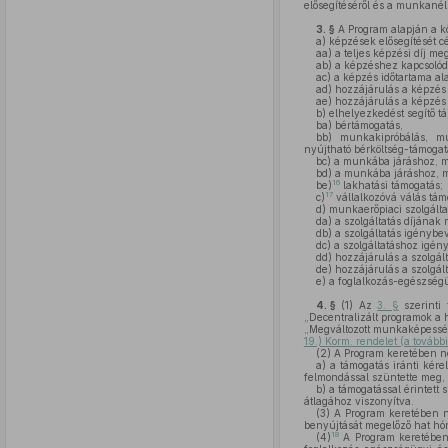
elősegítéséről és a munkanélk
3. §
A Program alapján a k
a)
képzések elősegítését c
aa)
a teljes képzési díj meg
ab)
a képzéshez kapcsolódó 
ac)
a képzés időtartama alat
ad)
hozzájárulás a képzés 
ae)
hozzájárulás a képzés i
b)
elhelyezkedést segítő t
ba)
bértámogatás,
bb)
munkakipróbálás, mun
nyújtható bérköltség-támogat
bc)
a munkába járáshoz, mu
bd)
a munkába járáshoz, mu
16
be)
lakhatási támogatás;
17
c)
vállalkozóvá válás tám
d)
munkaerőpiaci szolgálta
da)
a szolgáltatás díjának 
db)
a szolgáltatás igénybev
dc)
a szolgáltatáshoz igényb
dd)
hozzájárulás a szolgált
de)
hozzájárulás a szolgált
e)
a foglalkozás-egészségü
4. §
(1)
Az
3. §
szerinti 
„Decentralizált programok a h
„Megváltozott munkaképesség
19.) Korm. rendelet (a továb
(2)
A Program keretében n
a)
a támogatás iránti kér
felmondással szüntette meg,
b)
a támogatással érintett
átlagához viszonyítva.
(3)
A Program keretében ne
benyújtását megelőző hat hó
18
(4)
A Program keretében 