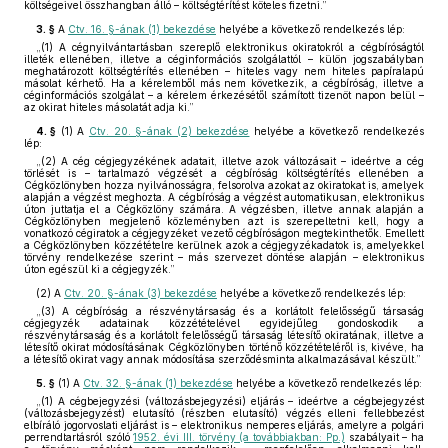
költségeivel összhangban álló – költségtérítést köteles fizetni.”
3. §
A
Ctv. 16. §-ának (1) bekezdése
helyébe a következő rendelkezés lép:
„(1) A cégnyilvántartásban szereplő elektronikus okiratokról a cégbíróságtól
illeték ellenében, illetve a céginformációs szolgálattól – külön jogszabályban
meghatározott költségtérítés ellenében – hiteles vagy nem hiteles papíralapú
másolat kérhető. Ha a kérelemből más nem következik, a cégbíróság, illetve a
céginformációs szolgálat – a kérelem érkezésétől számított tizenöt napon belül –
az okirat hiteles másolatát adja ki.”
4. §
(1)
A
Ctv. 20. §-ának (2) bekezdése
helyébe a következő rendelkezés
lép:
„(2) A cég cégjegyzékének adatait, illetve azok változásait – ideértve a cég
törlését is – tartalmazó végzését a cégbíróság költségtérítés ellenében a
Cégközlönyben hozza nyilvánosságra, felsorolva azokat az okiratokat is, amelyek
alapján a végzést meghozta. A cégbíróság a végzést automatikusan, elektronikus
úton juttatja el a Cégközlöny számára. A végzésben, illetve annak alapján a
Cégközlönyben megjelenő közleményben azt is szerepeltetni kell, hogy a
vonatkozó cégiratok a cégjegyzéket vezető cégbíróságon megtekinthetők. Emellett
a Cégközlönyben közzétételre kerülnek azok a cégjegyzékadatok is, amelyekkel
törvény rendelkezése szerint – más szervezet döntése alapján – elektronikus
úton egészül ki a cégjegyzék.”
(2)
A
Ctv. 20. §-ának (3) bekezdése
helyébe a következő rendelkezés lép:
„(3) A cégbíróság a részvénytársaság és a korlátolt felelősségű társaság
cégjegyzék adatainak közzétételével egyidejűleg gondoskodik a
részvénytársaság és a korlátolt felelősségű társaság létesítő okiratának, illetve a
létesítő okirat módosításának Cégközlönyben történő közzétételéről is, kivéve, ha
a létesítő okirat vagy annak módosítása szerződésminta alkalmazásával készült.”
5. §
(1)
A
Ctv. 32. §-ának (1) bekezdése
helyébe a következő rendelkezés lép:
„(1) A cégbejegyzési (változásbejegyzési) eljárás – ideértve a cégbejegyzést
(változásbejegyzést) elutasító (részben elutasító) végzés elleni fellebbezést
elbíráló jogorvoslati eljárást is – elektronikus nemperes eljárás, amelyre a polgári
perrendtartásról szóló
1952. évi III. törvény (a továbbiakban: Pp.)
szabályait – ha