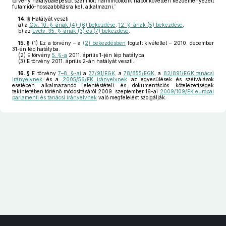
törvény hatálybalépéstől számított harmincötödik napot követően kezdeményezett
futamidő-hosszabbításra kell alkalmazni.”
14. §
Hatályát veszti
a)
a
Ctv. 10. §-ának (4)–(6) bekezdése
,
12. §-ának (5) bekezdése
,
b)
az
Evctv. 35. §-ának (3) és (7) bekezdése
.
15. §
(1)
Ez a törvény – a
(2) bekezdésben
foglalt kivétellel – 2010. december
31-én lép hatályba.
(2)
E törvény
5. §-a
2011. április 1-jén lép hatályba.
(3)
E törvény 2011. április 2-án hatályát veszti.
16. §
E törvény
7–8. §-ai
a
77/91/EGK
, a
78/855/EGK
, a
82/891/EGK tanácsi
irányelvnek
és a
2005/56/EK irányelvnek
az egyesülések és szétválások
esetében alkalmazandó jelentéstételi és dokumentációs kötelezettségek
tekintetében történő módosításáról 2009. szeptember 16-ai
2009/109/EK európai
parlamenti és tanácsi irányelvnek
való megfelelést szolgálják.