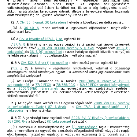
e törvény másként nem rendelkezik – megfelelően alkalmazni kell,
szünetelésnek azonban nincs helye. Az eljárás felfüggesztésére
változásbejegyzési eljárásban kerülhet sor, illetve a cég bejegyzése esetén
akkor, ha átalakulás bejegyzése történik, illetve a bejegyzési eljárás folyamata
alatt törvényességi felügyeleti kérelmet nyújtanak be.”
(2)
A
Ctv. 36. §-ának (6) bekezdése
helyébe a következő rendelkezés lép:
„(6) A
36–40. §
rendelkezéseit a jogorvoslati eljárásokban megfelelően
alkalmazni kell.”
(3)
A
Ctv. a következő 127/A. §-sal
egészül ki:
„
127/A. §
E törvénynek az egyes cégjogi és társasági jogi tárgyú törvények
módosításáról szóló
2010. évi CLXXIX. törvény 5. §-ával
megállapított
32. § (1)
bekezdését
és
36. § (6) bekezdését
az azok hatálybalépését követően benyújtott
fellebbezések alapján indult eljárásokban kell alkalmazni.”
6. §
A
Ctv. 132. §-ának (1) bekezdése
a következő
i)
ponttal egészül ki:
[
132. §
(1) E törvény – végrehajtási rendeleteivel, valamint a gazdasági
társaságokról szóló törvénnyel együtt – a következő uniós jogi aktusoknak való
megfelelést szolgálja:]
„
i)
az Európai Parlament és a Tanács
2009/109/EK irányelve (2009.
szeptember 16.)
a
77/91/EGK
, a
78/855/EGK
, a
82/891/EGK tanácsi irányelvnek
és a
2005/56/EK irányelvnek
az egyesülések és szétválások esetében
alkalmazandó jelentéstételi és dokumentációs kötelezettségek tekintetében
történő módosításáról.”
7. §
Az egyéni vállalkozóról és az egyéni cégről szóló
2009. évi CXV. törvény
(a továbbiakban: Evctv.) 87. §-ának
– a
Ctv. 17/A. §-át megállapító – (4)
bekezdése
nem lép hatályba.
8. §
(1)
A gazdasági társaságokról szóló
2006. évi IV. törvény (a továbbiakban:
Gt.) 280. §-a
a következő
(5) bekezdéssel
egészül ki:
„(5) Mentesül a részvénytársaság az
(1) bekezdésben
foglalt kötelezettség
alól, amennyiben az egyesülési szerződés elfogadásáról döntő közgyűlés napja
előtt harminc nappal és legalább a közgyűlés lezárásáig tartó időszak alatt a