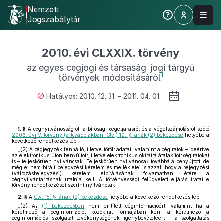
Nemzeti
Jogszabálytár
2010. évi CLXXIX. törvény
az egyes cégjogi és társasági jogi tárgyú
1
törvények módosításáról
Hatályos: 2010. 12. 31. – 2011. 04. 01.
1. §
A cégnyilvánosságról, a bírósági cégeljárásról és a végelszámolásról szóló
2006. évi V. törvény (a továbbiakban: Ctv.) 10. §-ának (2) bekezdése
helyébe a
következő rendelkezés lép:
„(2) A cégjegyzék fennálló, illetve törölt adatai, valamint a cégiratok – ideértve
az elektronikus úton benyújtott, illetve elektronikus okirattá átalakított cégiratokat
is – teljeskörűen nyilvánosak. Teljeskörűen nyilvánosak továbbá a benyújtott, de
még el nem bírált bejegyzési kérelem és mellékletei is azzal, hogy a bejegyzési
(változásbejegyzési) kérelem elbírálásának folyamatban létére a
cégnyilvántartásnak utalnia kell. A törvényességi felügyeleti eljárás iratai e
törvény rendelkezései szerint nyilvánosak.”
2. §
A
Ctv. 15. §-ának (2) bekezdése
helyébe a következő rendelkezés lép:
„(2) Az
(1) bekezdésben
nem említett céginformációért, valamint ha a
kérelmező a céginformációt közokirat formájában kéri, a kérelmező a
céginformációs szolgálat tevékenységének igénybevételéért – a szolgáltatás