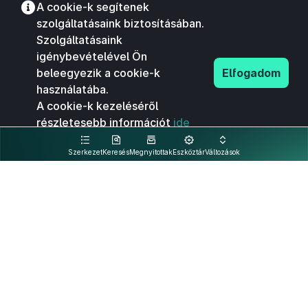
A cookie-k segítenek
szolgáltatásaink biztosításában.
Szolgáltatásaink
igénybevételével Ön
beleegyezik a cookie-k
Elfogadom
használatába.
A cookie-k kezeléséről
részletesebb információt
ide
kattintva olvashat.
Szerkezet
Keresés
Megnyitottak
Eszköztár
Változások