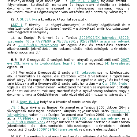
részvénytársaság saját honlapján – a
Ctv. 21/A. §-ában
foglaltak szerint –
folyamatosan, korlátozástól mentesen és ingyenesen biztosítja az érintett
dokumentumok megismerhetőségét a nyilvánosság számára, vagy a
dokumentumokat a Cégközlönyben való közzététel útján hozza nyilvánosságra.”
(2)
A
Gt. 337. §-a
a következő
k)
ponttal egészül ki:
[
337. §
E törvény – a cégnyilvánosságról, a bírósági cégeljárásról és a
végelszámolásról szóló törvénnyel együtt – a következő uniós jogi aktusoknak
való megfelelést szolgálja:]
„
k)
az Európai Parlament és a Tanács
2009/109/EK irányelve (2009.
szeptember 16.)
a
77/91/EGK
, a
78/855/EGK
, a
82/891/EGK tanácsi irányelvnek
és a
2005/56/EK irányelvnek
az egyesülések és szétválások esetében
alkalmazandó jelentéstételi és dokumentációs kötelezettségek tekintetében
történő módosításáról.”
9. §
(1)
A tőkeegyesítő társaságok határon átnyúló egyesüléséről szóló
2007.
évi CXL. törvény (a továbbiakban: Tegy.) 5. §-a
a következő
(4) bekezdéssel
egészül ki:
„(4) Mentesül a tőkeegyesítő társaság a
(3) bekezdés
szerinti kötelezettség
alól, amennyiben az egyesülési szerződés közös tervezetének elfogadásáról
döntő közgyűlés napja előtt harminc nappal és legalább a közgyűlés lezárásáig
tartó időszak alatt a tőkeegyesítő társaság saját honlapján – a
Ctv. 21/A. §-ában
foglaltak szerint – folyamatosan, korlátozástól mentesen és ingyenesen biztosítja
az érintett dokumentumok megismerhetőségét a nyilvánosság számára, vagy a
dokumentumokat a Cégközlönyben való közzététel útján hozza nyilvánosságra.”
(2)
A
Tegy. 15. §-a
helyébe a következő rendelkezés lép:
„
15. §
Ez a törvény az Európai Parlament és a Tanács 2005. október 26-i, a
tőkeegyesítő társaságok határokon átnyúló egyesüléséről szóló
2005/56/EK
irányelvének,
valamint az Európai Parlament és a Tanács 2009. szeptember 16-
ai, a
77/91/EGK
, a
78/855/EGK
, a
82/891/EGK tanácsi irányelvnek
és a
2005/56/EK irányelvnek
az egyesülések és szétválások esetében alkalmazandó
jelentéstételi és dokumentációs kötelezettségek tekintetében történő
módosításáról szóló
2009/109/EK irányelvének
való megfelelést szolgálja.”
10. §
(1)
A takarékos állami gazdálkodásról és a költségvetési felelősségről szóló