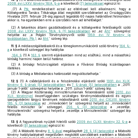
2008. évi LXXV. törvény 18/A. §-a
a következő
(7) bekezdéssel
egészül ki:
„(7) A
Ptk.
rendelkezéseit azzal az eltéréssel kell alkalmazni, hogy a
Költségvetési Tanács Titkársága által megkötött szerződéseket az Országgyűlés
Hivatala 2011. február 28-áig jogosult legalább 60 napos határidővel felmondani
akkor is, ha egyebekben erre a szerződés nem ad lehetőséget.”
(2)
A takarékos állami gazdálkodásról és a költségvetési felelősségről szóló
2008. évi LXXV. törvény 18/A. § (1) bekezdésében
az „az
Áht.
” szövegrész
helyébe az „a Polgári Törvénykönyvről szóló
1959. évi IV. törvény (a
továbbiakban: Ptk.)
, az
Áht.
” szöveg lép.
11. §
A médiaszolgáltatásokról és a tömegkommunikációról szóló törvény
164. §-
a
a következő szöveggel lép hatályba:
„
164. §
(1) A
163. §
szerinti eljárásokban mind az elsőfokú, mind a másodfokú
bíróság harminc napon belül határoz.
(2) A bírósági felülvizsgálati eljárásra a Fővárosi Bíróság kizárólagosan
illetékes.
(3) A bíróság a Médiatanács határozatát megváltoztathatja.”
12. §
(1)
A csődeljárásról és a felszámolási eljárásról szóló
1991. évi XLIX.
törvény 6. §-ának (5) bekezdésében
és
7. §-ának (5) bekezdésében
a „2011.
január 1-jétől” szövegrész helyébe a „2011. július 1-jétől” szöveg lép.
(2)
A Magyar Köztársaság minisztériumainak felsorolásáról szóló
2010. évi
XLII. törvénnyel
összefüggésben szükséges törvénymódosításokról és egyes
iparjogvédelmi tárgyú törvények módosításáról szóló
2010. évi CXLVIII. törvény
185. § (3) bekezdése
az „innovációért (a” szövegrész helyett az „innovációért
felelős miniszter (a” szöveggel,
256. § (3) bekezdése
a „vezetője,
Miniszterelnöki” szövegrész helyett a „vezetője, a Miniszterelnöki” szöveggel lép
hatályba.
13. §
A fogyasztónak nyújtott hitelről szóló
2009. évi CLXII. törvény 32. §-a
a
következő
(8) bekezdéssel
egészül ki:
„(8) A Módosító törvény
8. §-ával
megállapított
28. § (4) bekezdést
a Módosító
törvény hatálybalépését megelőzően megkötött szerződések esetében a Módosító