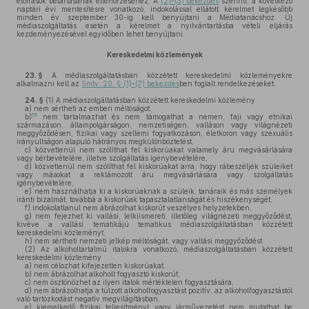
előírások betartásának ellenőrzéséhez. A
(2)–(3) bekezdés
szerinti, a következő
naptári évi mentesítésre vonatkozó, indokolással ellátott kérelmet legkésőbb
minden év szeptember 30-ig kell benyújtani a Médiatanácshoz. Új
médiaszolgáltatás esetén a kérelmet a nyilvántartásba vételi eljárás
kezdeményezésével egyidőben lehet benyújtani.
Kereskedelmi közlemények
23. §
A médiaszolgáltatásban közzétett kereskedelmi közleményekre
alkalmazni kell az
Smtv. 20. § (1)–(7) bekezdés
ben foglalt rendelkezéseket.
24. §
(1)
A médiaszolgáltatásban közzétett kereskedelmi közlemény
a)
nem sértheti az emberi méltóságot,
65
b)
nem tartalmazhat és nem támogathat a nemen, faji vagy etnikai
származáson, állampolgárságon, nemzetiségen, valláson vagy világnézeti
meggyőződésen, fizikai vagy szellemi fogyatkozáson, életkoron vagy szexuális
irányultságon alapuló hátrányos megkülönböztetést,
c)
közvetlenül nem szólíthat fel kiskorúakat valamely áru megvásárlására
vagy bérbevételére, illetve szolgáltatás igénybevételére,
d)
közvetlenül nem szólíthat fel kiskorúakat arra, hogy rábeszéljék szüleiket
vagy másokat a reklámozott áru megvásárlására vagy szolgáltatás
igénybevételére,
e)
nem használhatja ki a kiskorúaknak a szüleik, tanáraik és más személyek
iránti bizalmát, továbbá a kiskorúak tapasztalatlanságát és hiszékenységét,
f)
indokolatlanul nem ábrázolhat kiskorút veszélyes helyzetekben,
g)
nem fejezhet ki vallási, lelkiismereti, illetőleg világnézeti meggyőződést,
kivéve a vallási tematikájú tematikus médiaszolgáltatásban közzétett
kereskedelmi közleményt,
h)
nem sértheti nemzeti jelkép méltóságát, vagy vallási meggyőződést.
(2)
Az alkoholtartalmú italokra vonatkozó, médiaszolgáltatásban közzétett
kereskedelmi közlemény
a)
nem célozhat kifejezetten kiskorúakat,
b)
nem ábrázolhat alkoholt fogyasztó kiskorút,
c)
nem ösztönözhet az ilyen italok mértéktelen fogyasztására,
d)
nem ábrázolhatja a túlzott alkoholfogyasztást pozitív, az alkoholfogyasztástól
való tartózkodást negatív megvilágításban,
e)
kiemelkedő fizikai teljesítményt vagy járművezetést nem mutathat be