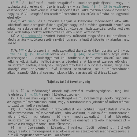
36
(2)
A lekérhető médiaszolgáltatás médiaszolgáltatójának vagy a
szolgáltatását terjesztő műsorterjesztőnek – az
Smtv. 19. § (2) bekezdés
ével
összhangban – hatékony műszaki megoldást kell alkalmaznia annak érdekében,
hogy az V–VI. kategóriákba sorolt műsorszámok kiskorúak számára ne legyenek
elérhetők.
37
(2a)
Az
Smtv.
és e törvény alapján a kiskorúak médiaszolgáltatók által
lekérhető médiaszolgáltatásban gyűjtött vagy más módon generált személyes
adatai kereskedelmi céllal – így például közvetlen üzletszerzés, profilalkotás és
viselkedésalapú célzott reklámozás céljából – nem kezelhetők.
(3)
A
(2) bekezdés
szerinti hatékony műszaki megoldások tekintetében a
Médiatanács – szükség esetén nyilvános meghallgatást követően – ajánlást tesz
közzé.
38
11/A. §
Kiskorú személy médiaszolgáltatásban történő bemutatása során − az
Smtv. 14. § (2) bekezdés
ében és
19. § (4a) bekezdés
ében foglaltakkal
összhangban – kiemelt figyelmet kell fordítani a bemutatott kiskorú szellemi,
lelki, erkölcsi, fizikai fejlődésének a védelmére. A kiskorút szerepeltető olyan
műsorszám esetén, amelynek meghatározó témája bűncselekmény, megalázó,
kiszolgáltatott helyzetben lévő kiskorú bemutatása, az e műsorszámban
alkalmazandó főbb elvi szempontokról a Médiatanács ajánlást tesz közzé.
Tájékoztatási tevékenység
12. §
(1)
A médiaszolgáltatások tájékoztatási tevékenységének meg kell
felelnie az
Smtv. 13. §
szerinti kötelezettségnek.
(2)
A tájékoztatás kiegyensúlyozottságát – a műsorszámok jellegétől függően –
az egyes műsorszámokon belül, vagy a rendszeresen jelentkező műsorszámok
sorozatában kell biztosítani.
(3)
A médiaszolgáltató hírszolgáltatást és politikai tájékoztatást nyújtó
műsorszámaiban műsorvezetőként, hírolvasóként, tudósítóként rendszeresen
közreműködő munkatársai bármely médiaszolgáltató által közzétett
műsorszámban szereplő politikai hírhez véleményt, értékelő magyarázatot –
kivéve a hírmagyarázatot – nem fűzhetnek.
(4)
A műsorszámban közzétett hírekhez fűzött véleményt, értékelő
magyarázatot e minőségének megjelölésével és szerzőjének megnevezésével, a
hírektől megkülönböztetve kell közzétenni.