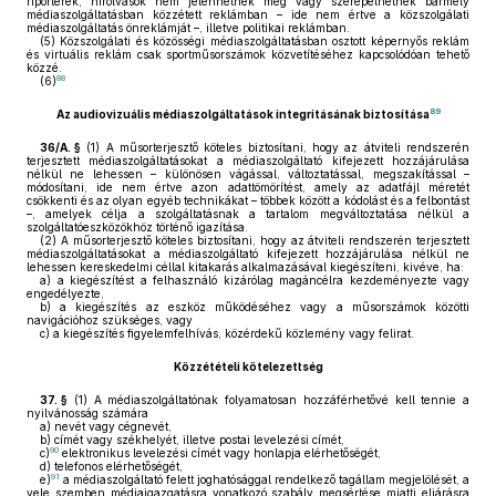
riporterek, hírolvasók nem jelenhetnek meg vagy szerepelhetnek bármely
médiaszolgáltatásban közzétett reklámban – ide nem értve a közszolgálati
médiaszolgáltatás önreklámját –, illetve politikai reklámban.
(5)
Közszolgálati és közösségi médiaszolgáltatásban osztott képernyős reklám
és virtuális reklám csak sportműsorszámok közvetítéséhez kapcsolódóan tehető
közzé.
88
(6)
89
Az audiovizuális médiaszolgáltatások integritásának biztosítása
36/A. §
(1)
A műsorterjesztő köteles biztosítani, hogy az átviteli rendszerén
terjesztett médiaszolgáltatásokat a médiaszolgáltató kifejezett hozzájárulása
nélkül ne lehessen – különösen vágással, változtatással, megszakítással –
módosítani, ide nem értve azon adattömörítést, amely az adatfájl méretét
csökkenti és az olyan egyéb technikákat – többek között a kódolást és a felbontást
–, amelyek célja a szolgáltatásnak a tartalom megváltoztatása nélkül a
szolgáltatóeszközökhöz történő igazítása.
(2)
A műsorterjesztő köteles biztosítani, hogy az átviteli rendszerén terjesztett
médiaszolgáltatásokat a médiaszolgáltató kifejezett hozzájárulása nélkül ne
lehessen kereskedelmi céllal kitakarás alkalmazásával kiegészíteni, kivéve, ha:
a)
a kiegészítést a felhasználó kizárólag magáncélra kezdeményezte vagy
engedélyezte,
b)
a kiegészítés az eszköz működéséhez vagy a műsorszámok közötti
navigációhoz szükséges, vagy
c)
a kiegészítés figyelemfelhívás, közérdekű közlemény vagy felirat.
Közzétételi kötelezettség
37. §
(1)
A médiaszolgáltatónak folyamatosan hozzáférhetővé kell tennie a
nyilvánosság számára
a)
nevét vagy cégnevét,
b)
címét vagy székhelyét, illetve postai levelezési címét,
90
c)
elektronikus levelezési címét vagy honlapja elérhetőségét,
d)
telefonos elérhetőségét,
91
e)
a médiaszolgáltató felett joghatósággal rendelkező tagállam megjelölését, a
vele szemben médiaigazgatásra vonatkozó szabály megsértése miatti eljárásra