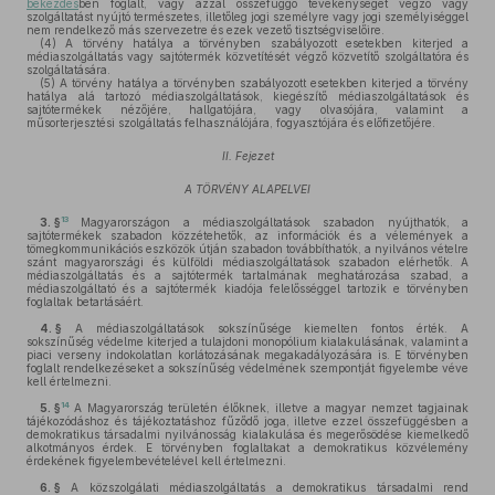
bekezdés
ben foglalt, vagy azzal összefüggő tevékenységet végző vagy
szolgáltatást nyújtó természetes, illetőleg jogi személyre vagy jogi személyiséggel
nem rendelkező más szervezetre és ezek vezető tisztségviselőire.
(4)
A törvény hatálya a törvényben szabályozott esetekben kiterjed a
médiaszolgáltatás vagy sajtótermék közvetítését végző közvetítő szolgáltatóra és
szolgáltatására.
(5)
A törvény hatálya a törvényben szabályozott esetekben kiterjed a törvény
hatálya alá tartozó médiaszolgáltatások, kiegészítő médiaszolgáltatások és
sajtótermékek nézőjére, hallgatójára, vagy olvasójára, valamint a
műsorterjesztési szolgáltatás felhasználójára, fogyasztójára és előfizetőjére.
II. Fejezet
A TÖRVÉNY ALAPELVEI
13
3. §
Magyarországon a médiaszolgáltatások szabadon nyújthatók, a
sajtótermékek szabadon közzétehetők, az információk és a vélemények a
tömegkommunikációs eszközök útján szabadon továbbíthatók, a nyilvános vételre
szánt magyarországi és külföldi médiaszolgáltatások szabadon elérhetők. A
médiaszolgáltatás és a sajtótermék tartalmának meghatározása szabad, a
médiaszolgáltató és a sajtótermék kiadója felelősséggel tartozik e törvényben
foglaltak betartásáért.
4. §
A médiaszolgáltatások sokszínűsége kiemelten fontos érték. A
sokszínűség védelme kiterjed a tulajdoni monopólium kialakulásának, valamint a
piaci verseny indokolatlan korlátozásának megakadályozására is. E törvényben
foglalt rendelkezéseket a sokszínűség védelmének szempontját figyelembe véve
kell értelmezni.
14
5. §
A Magyarország területén élőknek, illetve a magyar nemzet tagjainak
tájékozódáshoz és tájékoztatáshoz fűződő joga, illetve ezzel összefüggésben a
demokratikus társadalmi nyilvánosság kialakulása és megerősödése kiemelkedő
alkotmányos érdek. E törvényben foglaltakat a demokratikus közvélemény
érdekének figyelembevételével kell értelmezni.
6. §
A közszolgálati médiaszolgáltatás a demokratikus társadalmi rend