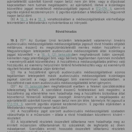
ajánlattételtől számított tizenöt napon belül nem jön létre, vagy a díjazással
kapcsolatban nem tudnak megállapodni, az ajánlatkérő, illetve a kizárólagos
közvetítési joggal rendelkező médiaszolgáltató jogosult a
172–174. §
szerinti
jogvitás eljárást kezdeményezni. E jogvitás eljárásban a Médiatanács negyvenöt
napon belül dönt.
(6)
A
16. §
és a
18. §
vonatkozásában a médiaszolgáltatások elérhetősége
tekintetében a Médiatanács nyilvántartása az irányadó.
Rövid híradás
50
19. §
(1)
Az Európai Unió területén letelepedett valamennyi lineáris
audiovizuális médiaszolgáltatás médiaszolgáltatója jogosult rövid híradás céljából
méltányos, ésszerű és megkülönböztetéstől mentes módon hozzáférni a
Magyarországon letelepedett audiovizuális médiaszolgáltató által kizárólagos
joggal közvetített – a
16. § (2) bekezdés
ben meghatározott listán szereplő,
kiemelten nagy jelentőséggel bíró, vagy bármely tagállamban ilyennek minősített
– eseményről adott közvetítéshez. A hozzáférés a médiaszolgáltatás jeléhez való
hozzájutás, az esemény helyszínén történő felvételkészítés vagy az eseményről
rögzített felvétel átadása útján történhet.
(2)
Ha a hozzáférést igénylő audiovizuális médiaszolgáltatóval azonos
tagállamban letelepedett másik audiovizuális médiaszolgáltató kizárólagos
jogokat szerzett a nagy jelentőséggel bíró eseménnyel kapcsolatban, a
hozzáférést csak ezen audiovizuális médiaszolgáltatótól lehet igényelni.
51
(3)
Az
(1) bekezdés
ben meghatározott esetben a feleket szerződéskötési
kötelezettség terheli. A szerződést ésszerű feltételekkel kell megkötni; a
hozzáférési jog ellenértéke nem haladhatja meg a hozzáférés biztosítása által
közvetlenül felmerülő költségek összegét. Amennyiben a megállapodás az
ajánlattételtől számított tizenöt napon belül nem jön létre, bármelyik fél jogosult a
172–174. §
szerinti jogvitás eljárást kezdeményezni. E jogvitás eljárásban a
Médiatanács negyvenöt napon belül dönt.
(4)
A hozzáférési jogot szerzett audiovizuális médiaszolgáltató szabadon
választhatja ki a műsorszám – általa a rövid híradásban közzétenni kívánt –
részleteit.
(5)
A közzétehető részletek összesített időtartama nem haladhatja meg az
érintett műsorszám időtartamának tíz százalékát, de legfeljebb az ötven
másodpercet. Szerződés ennél hosszabb összesített időtartamú részletek