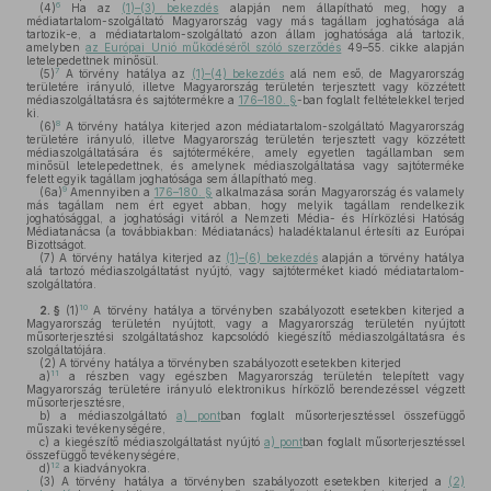
6
(4)
Ha az
(1)–(3) bekezdés
alapján nem állapítható meg, hogy a
médiatartalom-szolgáltató Magyarország vagy más tagállam joghatósága alá
tartozik-e, a médiatartalom-szolgáltató azon állam joghatósága alá tartozik,
amelyben
az Európai Unió működéséről szóló szerződés
49–55. cikke alapján
letelepedettnek minősül.
7
(5)
A törvény hatálya az
(1)–(4) bekezdés
alá nem eső, de Magyarország
területére irányuló, illetve Magyarország területén terjesztett vagy közzétett
médiaszolgáltatásra és sajtótermékre a
176–180. §
-ban foglalt feltételekkel terjed
ki.
8
(6)
A törvény hatálya kiterjed azon médiatartalom-szolgáltató Magyarország
területére irányuló, illetve Magyarország területén terjesztett vagy közzétett
médiaszolgáltatására és sajtótermékére, amely egyetlen tagállamban sem
minősül letelepedettnek, és amelynek médiaszolgáltatása vagy sajtóterméke
felett egyik tagállam joghatósága sem állapítható meg.
9
(6a)
Amennyiben a
176–180. §
alkalmazása során Magyarország és valamely
más tagállam nem ért egyet abban, hogy melyik tagállam rendelkezik
joghatósággal, a joghatósági vitáról a Nemzeti Média- és Hírközlési Hatóság
Médiatanácsa (a továbbiakban: Médiatanács) haladéktalanul értesíti az Európai
Bizottságot.
(7)
A törvény hatálya kiterjed az
(1)–(6) bekezdés
alapján a törvény hatálya
alá tartozó médiaszolgáltatást nyújtó, vagy sajtóterméket kiadó médiatartalom-
szolgáltatóra.
10
2. §
(1)
A törvény hatálya a törvényben szabályozott esetekben kiterjed a
Magyarország területén nyújtott, vagy a Magyarország területén nyújtott
műsorterjesztési szolgáltatáshoz kapcsolódó kiegészítő médiaszolgáltatásra és
szolgáltatójára.
(2)
A törvény hatálya a törvényben szabályozott esetekben kiterjed
11
a)
a részben vagy egészben Magyarország területén telepített vagy
Magyarország területére irányuló elektronikus hírközlő berendezéssel végzett
műsorterjesztésre,
b)
a médiaszolgáltató
a) pont
ban foglalt műsorterjesztéssel összefüggő
műszaki tevékenységére,
c)
a kiegészítő médiaszolgáltatást nyújtó
a) pont
ban foglalt műsorterjesztéssel
összefüggő tevékenységére,
12
d)
a kiadványokra.
(3)
A törvény hatálya a törvényben szabályozott esetekben kiterjed a
(2)