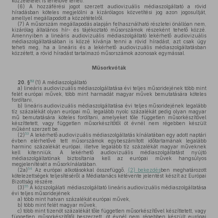
közzétételét is lehetővé teheti.
(6)
A hozzáférési jogot szerzett audiovizuális médiaszolgáltató a rövid
híradásban köteles megjelölni a kizárólagos közvetítési jog azon jogosultját,
amellyel megállapodott a közzétételről.
(7)
A műsorszám megállapodás alapján felhasználható részletei önállóan nem,
kizárólag általános hír- és tájékoztató műsorszámok részeként tehető közzé.
Amennyiben a lineáris audiovizuális médiaszolgáltató lekérhető audiovizuális
médiaszolgáltatásában is közzé kívánja tenni a rövid híradást, azt csak úgy
teheti meg, ha a lineáris és a lekérhető audiovizuális médiaszolgáltatásban
közzétett, a rövid híradást tartalmazó műsorszámok azonosak egymással.
Műsorkvóták
52
20. §
(1)
A médiaszolgáltató
a)
lineáris audiovizuális médiaszolgáltatása évi teljes műsoridejének több mint
felét európai művek, több mint harmadát magyar művek bemutatására köteles
fordítani,
b)
lineáris audiovizuális médiaszolgáltatása évi teljes műsoridejének legalább
tíz százalékát olyan európai mű, legalább nyolc százalékát pedig olyan magyar
mű bemutatására köteles fordítani, amelyeket tőle független műsorkészítővel
készíttetett, vagy független műsorkészítőtől öt évnél nem régebben készült
műként szerzett be.
53
(2)
A lekérhető audiovizuális médiaszolgáltatás kínálatában egy adott naptári
évben elérhetővé tett műsorszámok egybeszámított időtartamának legalább
harminc százalékát európai, illetve legalább tíz százalékát magyar műveknek
kell kitenniük. A lekérhető audiovizuális médiaszolgáltatást nyújtó
médiaszolgáltatónak biztosítania kell az európai művek hangsúlyos
megjelenítését a műsorkínálatában.
54
(2a)
Az európai alkotásokkal összefüggő,
(2) bekezdés
ben meghatározott
kötelezettségek teljesítéséről a Médiatanács kétévente jelentést készít az Európai
Bizottság részére.
55
(3)
A közszolgálati médiaszolgáltató lineáris audiovizuális médiaszolgáltatása
évi teljes műsoridejének
a)
több mint hatvan százalékát európai művek,
b)
több mint felét magyar művek,
c)
több mint tizenöt százalékát tőle független műsorkészítővel készíttetett, vagy
független műsorkészítőtől beszerzett, öt évnél nem régebben készült európai