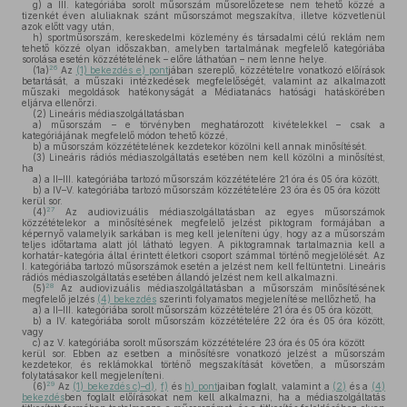
g)
a III. kategóriába sorolt műsorszám műsorelőzetese nem tehető közzé a
tizenkét éven aluliaknak szánt műsorszámot megszakítva, illetve közvetlenül
azok előtt vagy után,
h)
sportműsorszám, kereskedelmi közlemény és társadalmi célú reklám nem
tehető közzé olyan időszakban, amelyben tartalmának megfelelő kategóriába
sorolása esetén közzétételének – előre láthatóan – nem lenne helye.
26
(1a)
Az
(1) bekezdés e) pont
jában szereplő, közzétételre vonatkozó előírások
betartását, a műszaki intézkedések megfelelőségét, valamint az alkalmazott
műszaki megoldások hatékonyságát a Médiatanács hatósági hatáskörében
eljárva ellenőrzi.
(2)
Lineáris médiaszolgáltatásban
a)
műsorszám – e törvényben meghatározott kivételekkel – csak a
kategóriájának megfelelő módon tehető közzé,
b)
a műsorszám közzétételének kezdetekor közölni kell annak minősítését.
(3)
Lineáris rádiós médiaszolgáltatás esetében nem kell közölni a minősítést,
ha
a)
a II–III. kategóriába tartozó műsorszám közzétételére 21 óra és 05 óra között,
b)
a IV–V. kategóriába tartozó műsorszám közzétételére 23 óra és 05 óra között
kerül sor.
27
(4)
Az audiovizuális médiaszolgáltatásban az egyes műsorszámok
közzétételekor a minősítésének megfelelő jelzést piktogram formájában a
képernyő valamelyik sarkában is meg kell jeleníteni úgy, hogy az a műsorszám
teljes időtartama alatt jól látható legyen. A piktogramnak tartalmaznia kell a
korhatár-kategória által érintett életkori csoport számmal történő megjelölését. Az
I. kategóriába tartozó műsorszámok esetén a jelzést nem kell feltüntetni. Lineáris
rádiós médiaszolgáltatás esetében állandó jelzést nem kell alkalmazni.
28
(5)
Az audiovizuális médiaszolgáltatásban a műsorszám minősítésének
megfelelő jelzés
(4) bekezdés
szerinti folyamatos megjelenítése mellőzhető, ha
a)
a II–III. kategóriába sorolt műsorszám közzétételére 21 óra és 05 óra között,
b)
a IV. kategóriába sorolt műsorszám közzétételére 22 óra és 05 óra között,
vagy
c)
az V. kategóriába sorolt műsorszám közzétételére 23 óra és 05 óra között
kerül sor. Ebben az esetben a minősítésre vonatkozó jelzést a műsorszám
kezdetekor, és reklámokkal történő megszakítását követően, a műsorszám
folytatásakor kell megjeleníteni.
29
(6)
Az
(1) bekezdés c)–d)
,
f)
és
h) pont
jaiban foglalt, valamint a
(2)
és a
(4)
bekezdés
ben foglalt előírásokat nem kell alkalmazni, ha a médiaszolgáltatás