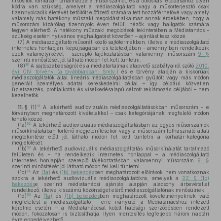
titkosított formában tartalmazza a műsorszámot, és a titkosítás feloldásához olyan
kódra van szükség, amelyet a médiaszolgáltató vagy a műsorterjesztő csak
tizennyolcadik életévét betöltött előfizető számára tett hozzáférhetővé vagy amely
valamely más hatékony műszaki megoldást alkalmaz annak érdekében, hogy a
műsorszám kizárólag tizennyolc éven felüli nézők vagy hallgatók számára
legyen elérhető. A hatékony műszaki megoldások tekintetében a Médiatanács –
szükség esetén nyilvános meghallgatást követően – ajánlást tesz közzé.
(7)
A médiaszolgáltató műsorát közlő sajtótermékben, illetve a médiaszolgáltató
internetes honlapján, képújságában és teletextjében – amennyiben rendelkezik
ezek valamelyikével – szereplő tájékoztatásban valamennyi műsorszám
9. §
szerinti minősítését jól látható módon fel kell tüntetni.
30
(8)
A sajtószabadságról és a médiatartalmak alapvető szabályairól szóló
2010.
évi CIV. törvény (a továbbiakban: Smtv.)
és e törvény alapján a kiskorúak
médiaszolgáltatók által lineáris médiaszolgáltatásban gyűjtött vagy más módon
generált személyes adatai kereskedelmi céllal – így például közvetlen
üzletszerzés, profilalkotás és viselkedésalapú célzott reklámozás céljából – nem
kezelhetők.
31
11. §
(1)
A lekérhető audiovizuális médiaszolgáltatásokban műsorszám – e
törvényben meghatározott kivételekkel – csak kategóriájának megfelelő módon
tehető közzé.
32
(1a)
A lekérhető audiovizuális médiaszolgáltatásban az egyes műsorszámok
műsorkínálatában történő megjelenítésekor vagy a műsorszám felhasználó általi
megtekintése előtt jól látható módon fel kell tüntetni a korhatár-kategória
megjelölését.
33
(1b)
A lekérhető audiovizuális médiaszolgáltatás műsorkínálatát tartalmazó
felületen és – ha rendelkezik internetes honlappal – a médiaszolgáltató
internetes honlapján szereplő tájékoztatásban valamennyi műsorszám
9. §
szerinti minősítését jól látható módon fel kell tüntetni.
34
(1c)
Az
(1a)
és
(1b) bekezdés
ben meghatározott előírások nem vonatkoznak
azokra a lekérhető audiovizuális médiaszolgáltatókra, amelyek a
22. § (1b)
bekezdés
e szerinti médiatanácsi ajánlás alapján alacsony árbevétellel
rendelkező, illetve kisszámú közönséget elérő médiaszolgáltatónak minősülnek.
35
(1d)
Az
(1a)
és
(1b) bekezdés
ben meghatározott követelményeknek való
megfelelést a médiaszolgáltató – erre irányuló, a Médiatanácshoz intézett
kérelme esetén – a Médiatanáccsal kötött hatósági szerződésben rendezett
módon, fokozatosan is biztosíthatja. Ilyen mentesítés legfeljebb három naptári
évre engedélyezhető.