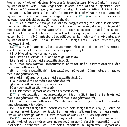
Média- és Hírközlési Hatóság Hivatala (a továbbiakban: Hivatal) általi hatósági
nyilvántartásba vétel után végezhető, kivéve azon állami tulajdonban lévő
korlátos erőforrásokat igénybe vevő analóg lineáris médiaszolgáltatásokat,
amelyek a Médiatanács által kiírt és lebonyolított pályázaton való nyertessé
nyilvánítás és szerződéskötés, vagy e törvény
65. §
-a szerinti ideiglenes
hatósági szerződéskötés alapján végezhetők.
104
(2)
Az e törvény hatálya alá tartozó, Magyarország területén letelepedett
médiaszolgáltató által nyújtott lekérhető médiaszolgáltatást, kiegészítő
médiaszolgáltatást és a Magyarország területén letelepedett kiadó által kiadott
sajtóterméket – a szolgáltatás, illetve a tevékenység megkezdését követő hatvan
napon belül – nyilvántartásba vétel céljából be kell jelenteni a Hivatalhoz. A
nyilvántartásba vétel nem feltétele e szolgáltatás, illetve tevékenység
megkezdésének.
105
(3)
A nyilvántartásba vételt kezdeményező bejelentő – e törvény keretei
között – bármely természetes személy és jogi személy lehet.
(4)
A Hivatal nyilvántartást vezet
a)
a lineáris audiovizuális médiaszolgáltatásokról,
b)
a lineáris rádiós médiaszolgáltatásokról,
c)
a médiaszolgáltatási jogosultságot pályázat útján elnyert audiovizuális
médiaszolgáltatásokról,
d)
a médiaszolgáltatási jogosultságot pályázat útján elnyert rádiós
médiaszolgáltatásokról,
e)
a lekérhető audiovizuális médiaszolgáltatásokról,
f)
a lekérhető rádiós médiaszolgáltatásokról,
g)
a kiegészítő médiaszolgáltatásokról,
h)
a nyomtatott sajtótermékekről,
i)
az internetes sajtótermékekről és hírportálokról,
106
j)
a közszolgálati médiaszolgáltatók által nyújtott lineáris és lekérhető
médiaszolgáltatásokról, illetve kiegészítő médiaszolgáltatásokról,
107
k)
a médiaszolgáltatások Médiatanács által engedélyezett hálózatba
kapcsolódásának tényéről.
(5)
Ha a médiaszolgáltató lineáris és lekérhető szolgáltatást is nyújt, illetve ha
a sajtóterméket kiadó nyomtatott és internetes sajtóterméket is megjelentet,
köteles médiaszolgáltatásait, illetve sajtótermékeit külön-külön bejelenteni.
108
(5a)
Amennyiben a kiadó nyomtatott sajtótermékét a nyomtatott
sajtótermékkel teljes mértékben megegyező tartalmú digitális másolatként teszi
interneten elérhetővé, az internetes tartalmat a nyomtatott sajtótermék