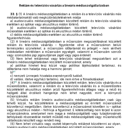
Reklám és televíziós vásárlás a lineáris médiaszolgáltatásban
33. §
(1)
A lineáris médiaszolgáltatásban a reklám és a televíziós vásárlás más
médiatartalmaktól való megkülönböztetésének módja
a)
audiovizuális médiaszolgáltatásban közzétett reklám és televíziós vásárlás
esetében az optikai vagy akusztikus módon történő,
b)
audiovizuális médiaszolgáltatásban közzétett televíziós vásárlási
műsorablak esetében az optikai és akusztikus módon történő,
c)
rádiós médiaszolgáltatás esetében az akusztikus módon történő
figyelemfelhívás.
(2)
A lineáris médiaszolgáltatásban a műsorszám megszakításával közzétett
reklám és televíziós vásárlás – figyelembe véve a műsorszámon belüli
természetes szüneteket, a műsorszám időtartamát és jellegét – nem sértheti
indokolatlan mértékben a műsorszám egységét, valamint a műsorszám szerzői
vagy szomszédos jogi jogosultjának jogát vagy jogos érdekét.
(3)
Nem lehet reklámmal vagy televíziós vásárlással megszakítani azt a
lineáris médiaszolgáltatásban közzétett műsorszámot, amely
a)
politikai híreket tesz közzé vagy politikai tájékoztatást tartalmaz, és
időtartama nem haladja meg a harminc percet,
81
b)
c)
nemzeti ünnepek hivatalos eseményeiről tudósít,
d)
vallási, illetve egyházi tartalmú, ide nem értve a filmalkotásokat.
82
(4)
A lineáris médiaszolgáltatásban közzétett reklám, televíziós vásárlás és a
műsorelőzetes, valamint a reklám és a televíziós vásárlás és a műsorelőzetes
közzétételét akusztikus módon jelző figyelemfelhívás átlagos vagy a néző és
hallgató által érzékelt hangereje nem lehet nagyobb, mint a környező
műsorszámoké.
(5)
Virtuális reklám lineáris audiovizuális médiaszolgáltatásban csak úgy
tehető közzé, ha közzétételére a médiaszolgáltató az érintett műsorszámot
közvetlenül megelőzően, illetve közvetlenül a műsorszámot követően is – optikai
vagy akusztikus módon – felhívja a figyelmet. E kötelezettség nem terjed ki azon
műsorszámokra, amelyeket nem maga a médiaszolgáltató vagy tulajdonosának
befolyásoló részesedése mellett működő más médiaszolgáltató vagy műsorkészítő
vállalkozás készített vagy rendelt meg.
(6)
Nem lehet virtuális vagy osztott képernyős reklámot közzétenni az olyan,
lineáris audiovizuális médiaszolgáltatásban közzétett műsorszámban, amely