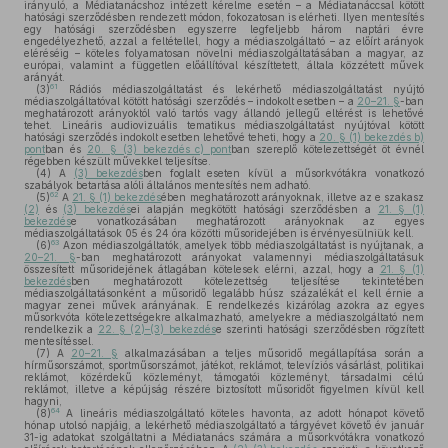
irányuló, a Médiatanácshoz intézett kérelme esetén – a Médiatanáccsal kötött
hatósági szerződésben rendezett módon, fokozatosan is elérheti. Ilyen mentesítés
egy hatósági szerződésben egyszerre legfeljebb három naptári évre
engedélyezhető, azzal a feltétellel, hogy a médiaszolgáltató – az előírt arányok
eléréséig – köteles folyamatosan növelni médiaszolgáltatásában a magyar, az
európai, valamint a független előállítóval készíttetett, általa közzétett művek
arányát.
61
(3)
Rádiós médiaszolgáltatást és lekérhető médiaszolgáltatást nyújtó
médiaszolgáltatóval kötött hatósági szerződés – indokolt esetben – a
20–21. §
-ban
meghatározott arányoktól való tartós vagy állandó jellegű eltérést is lehetővé
tehet. Lineáris audiovizuális tematikus médiaszolgáltatást nyújtóval kötött
hatósági szerződés indokolt esetben lehetővé teheti, hogy a
20. § (1) bekezdés b)
pont
ban és
20. § (3) bekezdés c) pont
ban szereplő kötelezettségét öt évnél
régebben készült művekkel teljesítse.
(4)
A
(3) bekezdés
ben foglalt eseten kívül a műsorkvótákra vonatkozó
szabályok betartása alóli általános mentesítés nem adható.
62
(5)
A
21. § (1) bekezdés
ében meghatározott arányoknak, illetve az e szakasz
(2)
és
(3) bekezdés
ei alapján megkötött hatósági szerződésben a
21. § (1)
bekezdés
e vonatkozásában meghatározott arányoknak az egyes
médiaszolgáltatások 05 és 24 óra közötti műsoridejében is érvényesülniük kell.
63
(6)
Azon médiaszolgáltatók, amelyek több médiaszolgáltatást is nyújtanak, a
20–21. §
-ban meghatározott arányokat valamennyi médiaszolgáltatásuk
összesített műsoridejének átlagában kötelesek elérni, azzal, hogy a
21. § (1)
bekezdés
ben meghatározott kötelezettség teljesítése tekintetében
médiaszolgáltatásonként a műsoridő legalább húsz százalékát el kell érnie a
magyar zenei művek arányának. E rendelkezés kizárólag azokra az egyes
műsorkvóta kötelezettségekre alkalmazható, amelyekre a médiaszolgáltató nem
rendelkezik a
22. § (2)–(3) bekezdés
e szerinti hatósági szerződésben rögzített
mentesítéssel.
(7)
A
20–21. §
alkalmazásában a teljes műsoridő megállapítása során a
hírműsorszámot, sportműsorszámot, játékot, reklámot, televíziós vásárlást, politikai
reklámot, közérdekű közleményt, támogatói közleményt, társadalmi célú
reklámot, illetve a képújság részére biztosított műsoridőt figyelmen kívül kell
hagyni,
64
(8)
A lineáris médiaszolgáltató köteles havonta, az adott hónapot követő
hónap utolsó napjáig, a lekérhető médiaszolgáltató a tárgyévet követő év január
31-ig adatokat szolgáltatni a Médiatanács számára a műsorkvótákra vonatkozó