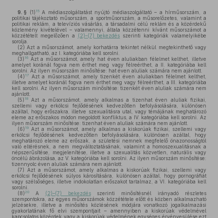
15
9. §
(1)
A médiaszolgáltatást nyújtó médiaszolgáltató – a hírműsorszám, a
politikai tájékoztató műsorszám, a sportműsorszám, a műsorelőzetes, valamint a
politikai reklám, a televíziós vásárlás, a társadalmi célú reklám és a közérdekű
közlemény kivételével – valamennyi, általa közzétenni kívánt műsorszámot a
közzétételt megelőzően a
(2)–(7) bekezdés
szerinti kategóriák valamelyikébe
sorolja.
(2)
Azt a műsorszámot, amely korhatárra tekintet nélkül megtekinthető vagy
meghallgatható, az I. kategóriába kell sorolni.
16
(3)
Azt a műsorszámot, amely hat éven aluliakban félelmet kelthet, illetve
amelyet koránál fogva nem érthet meg vagy félreérthet, a II. kategóriába kell
sorolni. Az ilyen műsorszám minősítése: hat éven aluliak számára nem ajánlott.
17
(4)
Azt a műsorszámot, amely tizenkét éven aluliakban félelmet kelthet,
illetve amelyet koránál fogva nem érthet meg vagy félreérthet, a III. kategóriába
kell sorolni. Az ilyen műsorszám minősítése: tizenkét éven aluliak számára nem
ajánlott.
18
(5)
Azt a műsorszámot, amely alkalmas a tizenhat éven aluliak fizikai,
szellemi vagy erkölcsi fejlődésének kedvezőtlen befolyásolására, különösen
azáltal, hogy erőszakra, illetve szexualitásra utal, vagy témájának meghatározó
eleme az erőszakos módon megoldott konfliktus, a IV. kategóriába kell sorolni. Az
ilyen műsorszám minősítése: tizenhat éven aluliak számára nem ajánlott.
19
(6)
Azt a műsorszámot, amely alkalmas a kiskorúak fizikai, szellemi vagy
erkölcsi fejlődésének kedvezőtlen befolyásolására, különösen azáltal, hogy
meghatározó eleme az erőszak, a születési nemnek megfelelő önazonosságtól
való eltérésnek, a nem megváltoztatásának, valamint a homoszexualitásnak a
népszerűsítése, megjelenítése, illetve a szexualitás közvetlen, naturális vagy
öncélú ábrázolása, az V. kategóriába kell sorolni. Az ilyen műsorszám minősítése:
tizennyolc éven aluliak számára nem ajánlott.
(7)
Azt a műsorszámot, amely alkalmas a kiskorúak fizikai, szellemi vagy
erkölcsi fejlődésének súlyos károsítására, különösen azáltal, hogy pornográfiát
vagy szélsőséges, illetve indokolatlan erőszakot tartalmaz, a VI. kategóriába kell
sorolni.
20
(8)
A
(2)–(7) bekezdés
szerinti minősítésnél irányadó részletes
szempontokra, az egyes műsorszámok közzététele előtt és közben alkalmazható
jelzésekre, illetve a minősítés közlésének módjára vonatkozó jogalkalmazási
gyakorlatának fő elvi szempontjait – amennyiben a kiskorúak védelmével
kapcsolatos közérdek vagy a kiskorúak védelmének egységes érvényesülése ezt