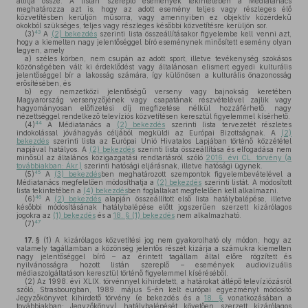
állítja össze. A listán szereplő események tekintetében a Médiatanács
meghatározza azt is, hogy az adott esemény teljes vagy részleges élő
közvetítésben kerüljön műsorra, vagy amennyiben ez objektív közérdekű
okokból szükséges, teljes vagy részleges későbbi közvetítésre kerüljön sor.
43
(3)
A
(2) bekezdés
szerinti lista összeállításakor figyelembe kell venni azt,
hogy a kiemelten nagy jelentőséggel bíró eseménynek minősített esemény olyan
legyen, amely
a)
széles körben, nem csupán az adott sport, illetve tevékenység szokásos
közönségében vált ki érdeklődést vagy általánosan elismert egyedi kulturális
jelentőséggel bír a lakosság számára, így különösen a kulturális önazonosság
erősítésében, és
b)
egy nemzetközi jelentőségű verseny vagy bajnokság keretében
Magyarország versenyzőjének vagy csapatának részvételével zajlik vagy
hagyományosan előfizetési díj megfizetése nélkül hozzáférhető, nagy
nézettséggel rendelkező televíziós közvetítésen keresztül figyelemmel kísérhető.
44
(4)
A Médiatanács a
(2) bekezdés
szerinti lista tervezetét részletes
indokolással jóváhagyás céljából megküldi az Európai Bizottságnak. A
(2)
bekezdés
szerinti lista az Európai Unió Hivatalos Lapjában történő közzététel
napjával hatályos. A
(2) bekezdés
szerinti lista összeállítása és elfogadása nem
minősül az általános közigazgatási rendtartásról szóló
2016. évi CL. törvény (a
továbbiakban: Ákr.)
szerinti hatósági eljárásnak, illetve hatósági ügynek.
45
(5)
A
(3) bekezdés
ben meghatározott szempontok figyelembevételével a
Médiatanács megfelelően módosíthatja a
(2) bekezdés
szerinti listát. A módosított
lista tekintetében a
(4) bekezdés
ben foglaltakat megfelelően kell alkalmazni.
46
(6)
A
(2) bekezdés
alapján összeállított első lista hatálybalépése, illetve
későbbi módosításának hatálybalépése előtt jogszerűen szerzett kizárólagos
jogokra az
(1) bekezdés
és a
18. § (1) bekezdés
nem alkalmazható.
47
(7)
17. §
(1)
A kizárólagos közvetítési jog nem gyakorolható oly módon, hogy az
valamely tagállamban a közönség jelentős részét kizárja a számukra kiemelten
nagy jelentőséggel bíró – az érintett tagállam által előre rögzített és
nyilvánosságra hozott listán szereplő – események audiovizuális
médiaszolgáltatáson keresztül történő figyelemmel kíséréséből.
(2)
Az 1998. évi XLIX. törvénnyel kihirdetett, a határokat átlépő televíziózásról
szóló, Strasbourgban, 1989. május 5-én kelt európai egyezményt módosító
Jegyzőkönyvet kihirdető törvény (e bekezdés és a
18. §
vonatkozásában a
továbbiakban: Jegyzőkönyv) hatálybalépését követően szerzett kizárólagos