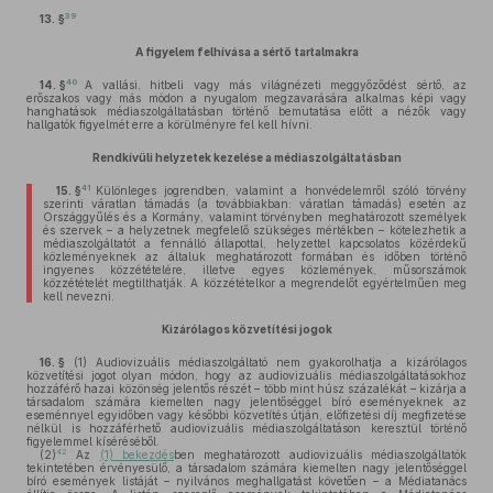
39
13. §
A figyelem felhívása a sértő tartalmakra
40
14. §
A vallási, hitbeli vagy más világnézeti meggyőződést sértő, az
erőszakos vagy más módon a nyugalom megzavarására alkalmas képi vagy
hanghatások médiaszolgáltatásban történő bemutatása előtt a nézők vagy
hallgatók figyelmét erre a körülményre fel kell hívni.
Rendkívüli helyzetek kezelése a médiaszolgáltatásban
41
15. §
Különleges jogrendben, valamint a honvédelemről szóló törvény
szerinti váratlan támadás (a továbbiakban: váratlan támadás) esetén az
Országgyűlés és a Kormány, valamint törvényben meghatározott személyek
és szervek – a helyzetnek megfelelő szükséges mértékben – kötelezhetik a
médiaszolgáltatót a fennálló állapottal, helyzettel kapcsolatos közérdekű
közleményeknek az általuk meghatározott formában és időben történő
ingyenes közzétételére, illetve egyes közlemények, műsorszámok
közzétételét megtilthatják. A közzétételkor a megrendelőt egyértelműen meg
kell nevezni.
Kizárólagos közvetítési jogok
16. §
(1)
Audiovizuális médiaszolgáltató nem gyakorolhatja a kizárólagos
közvetítési jogot olyan módon, hogy az audiovizuális médiaszolgáltatásokhoz
hozzáférő hazai közönség jelentős részét – több mint húsz százalékát – kizárja a
társadalom számára kiemelten nagy jelentőséggel bíró eseményeknek az
eseménnyel egyidőben vagy későbbi közvetítés útján, előfizetési díj megfizetése
nélkül is hozzáférhető audiovizuális médiaszolgáltatáson keresztül történő
figyelemmel kíséréséből.
42
(2)
Az
(1) bekezdés
ben meghatározott audiovizuális médiaszolgáltatók
tekintetében érvényesülő, a társadalom számára kiemelten nagy jelentőséggel
bíró események listáját – nyilvános meghallgatást követően – a Médiatanács