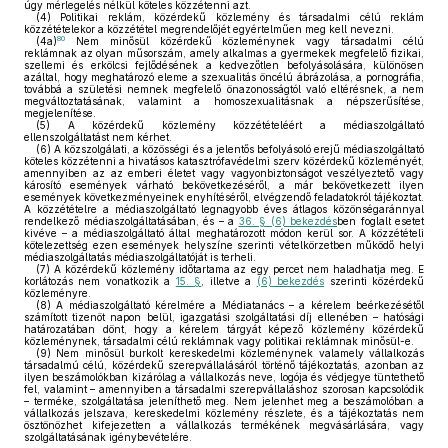
úgy mérlegelés nélkül köteles közzétenni azt.
(4)
Politikai reklám, közérdekű közlemény és társadalmi célú reklám
közzétételekor a közzététel megrendelőjét egyértelműen meg kell nevezni.
80
(4a)
Nem minősül közérdekű közleménynek vagy társadalmi célú
reklámnak az olyan műsorszám, amely alkalmas a gyermekek megfelelő fizikai,
szellemi és erkölcsi fejlődésének a kedvezőtlen befolyásolására, különösen
azáltal, hogy meghatározó eleme a szexualitás öncélú ábrázolása, a pornográfia,
továbbá a születési nemnek megfelelő önazonosságtól való eltérésnek, a nem
megváltoztatásának, valamint a homoszexualitásnak a népszerűsítése,
megjelenítése.
(5)
A közérdekű közlemény közzétételéért a médiaszolgáltató
ellenszolgáltatást nem kérhet.
(6)
A közszolgálati, a közösségi és a jelentős befolyásoló erejű médiaszolgáltató
köteles közzétenni a hivatásos katasztrófavédelmi szerv közérdekű közleményét,
amennyiben az az emberi életet vagy vagyonbiztonságot veszélyeztető vagy
károsító események várható bekövetkezéséről, a már bekövetkezett ilyen
események következményeinek enyhítéséről, elvégzendő feladatokról tájékoztat.
A közzétételre a médiaszolgáltató legnagyobb éves átlagos közönségaránnyal
rendelkező médiaszolgáltatásában, és – a
36. § (6) bekezdés
ben foglalt esetet
kivéve – a médiaszolgáltató által meghatározott módon kerül sor. A közzétételi
kötelezettség ezen események helyszíne szerinti vételkörzetben működő helyi
médiaszolgáltatás médiaszolgáltatóját is terheli.
(7)
A közérdekű közlemény időtartama az egy percet nem haladhatja meg. E
korlátozás nem vonatkozik a
15. §
, illetve a
(6) bekezdés
szerinti közérdekű
közleményre.
(8)
A médiaszolgáltató kérelmére a Médiatanács – a kérelem beérkezésétől
számított tizenöt napon belül, igazgatási szolgáltatási díj ellenében – hatósági
határozatában dönt, hogy a kérelem tárgyát képező közlemény közérdekű
közleménynek, társadalmi célú reklámnak vagy politikai reklámnak minősül-e.
(9)
Nem minősül burkolt kereskedelmi közleménynek valamely vállalkozás
társadalmú célú, közérdekű szerepvállalásáról történő tájékoztatás, azonban az
ilyen beszámolókban kizárólag a vállalkozás neve, logója és védjegye tüntethető
fel, valamint – amennyiben a társadalmi szerepvállaláshoz szorosan kapcsolódik
– terméke, szolgáltatása jeleníthető meg. Nem jelenhet meg a beszámolóban a
vállalkozás jelszava, kereskedelmi közlemény részlete, és a tájékoztatás nem
ösztönözhet kifejezetten a vállalkozás termékének megvásárlására, vagy
szolgáltatásának igénybevételére.