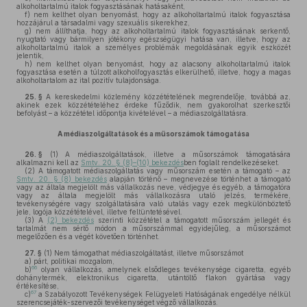
alkoholtartalmú italok fogyasztásának hatásaként,
f)
nem kelthet olyan benyomást, hogy az alkoholtartalmú italok fogyasztása
hozzájárul a társadalmi vagy szexuális sikerekhez,
g)
nem állíthatja, hogy az alkoholtartalmú italok fogyasztásának serkentő,
nyugtató vagy bármilyen jótékony egészségügyi hatása van, illetve, hogy az
alkoholtartalmú italok a személyes problémák megoldásának egyik eszközét
jelentik,
h)
nem kelthet olyan benyomást, hogy az alacsony alkoholtartalmú italok
fogyasztása esetén a túlzott alkoholfogyasztás elkerülhető, illetve, hogy a magas
alkoholtartalom az ital pozitív tulajdonsága.
25. §
A kereskedelmi közlemény közzétételének megrendelője, továbbá az,
akinek ezek közzétételéhez érdeke fűződik, nem gyakorolhat szerkesztői
befolyást – a közzététel időpontja kivételével – a médiaszolgáltatásra.
A médiaszolgáltatások és a műsorszámok támogatása
26. §
(1)
A médiaszolgáltatások, illetve a műsorszámok támogatására
alkalmazni kell az
Smtv. 20. § (8)–(10) bekezdés
ben foglalt rendelkezéseket.
(2)
A támogatott médiaszolgáltatás vagy műsorszám esetén a támogató – az
Smtv. 20. § (8) bekezdés
alapján történő – megnevezése történhet a támogató
vagy az általa megjelölt más vállalkozás neve, védjegye és egyéb, a támogatóra
vagy az általa megjelölt más vállalkozásra utaló jelzés, termékére,
tevékenységére vagy szolgáltatására való utalás vagy ezek megkülönböztető
jele, logója közzétételével, illetve feltüntetésével.
(3)
A
(2) bekezdés
szerinti közzététel a támogatott műsorszám jellegét és
tartalmát nem sértő módon a műsorszámmal egyidejűleg, a műsorszámot
megelőzően és a végét követően történhet.
27. §
(1)
Nem támogathat médiaszolgáltatást, illetve műsorszámot
a)
párt, politikai mozgalom,
66
b)
olyan vállalkozás, amelynek elsődleges tevékenysége cigaretta, egyéb
dohánytermék, elektronikus cigaretta, utántöltő flakon gyártása vagy
értékesítése,
67
c)
a Szabályozott Tevékenységek Felügyeleti Hatóságának engedélye nélkül
szerencsejáték-szervezői tevékenységet végző vállalkozás.