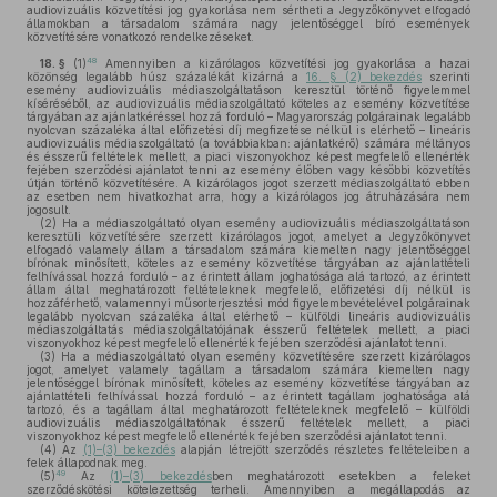
audiovizuális közvetítési jog gyakorlása nem sértheti a Jegyzőkönyvet elfogadó
államokban a társadalom számára nagy jelentőséggel bíró események
közvetítésére vonatkozó rendelkezéseket.
48
18. §
(1)
Amennyiben a kizárólagos közvetítési jog gyakorlása a hazai
közönség legalább húsz százalékát kizárná a
16. § (2) bekezdés
szerinti
esemény audiovizuális médiaszolgáltatáson keresztül történő figyelemmel
kíséréséből, az audiovizuális médiaszolgáltató köteles az esemény közvetítése
tárgyában az ajánlatkéréssel hozzá forduló – Magyarország polgárainak legalább
nyolcvan százaléka által előfizetési díj megfizetése nélkül is elérhető – lineáris
audiovizuális médiaszolgáltató (a továbbiakban: ajánlatkérő) számára méltányos
és ésszerű feltételek mellett, a piaci viszonyokhoz képest megfelelő ellenérték
fejében szerződési ajánlatot tenni az esemény élőben vagy későbbi közvetítés
útján történő közvetítésére. A kizárólagos jogot szerzett médiaszolgáltató ebben
az esetben nem hivatkozhat arra, hogy a kizárólagos jog átruházására nem
jogosult.
(2)
Ha a médiaszolgáltató olyan esemény audiovizuális médiaszolgáltatáson
keresztüli közvetítésére szerzett kizárólagos jogot, amelyet a Jegyzőkönyvet
elfogadó valamely állam a társadalom számára kiemelten nagy jelentőséggel
bírónak minősített, köteles az esemény közvetítése tárgyában az ajánlattételi
felhívással hozzá forduló – az érintett állam joghatósága alá tartozó, az érintett
állam által meghatározott feltételeknek megfelelő, előfizetési díj nélkül is
hozzáférhető, valamennyi műsorterjesztési mód figyelembevételével polgárainak
legalább nyolcvan százaléka által elérhető – külföldi lineáris audiovizuális
médiaszolgáltatás médiaszolgáltatójának ésszerű feltételek mellett, a piaci
viszonyokhoz képest megfelelő ellenérték fejében szerződési ajánlatot tenni.
(3)
Ha a médiaszolgáltató olyan esemény közvetítésére szerzett kizárólagos
jogot, amelyet valamely tagállam a társadalom számára kiemelten nagy
jelentőséggel bírónak minősített, köteles az esemény közvetítése tárgyában az
ajánlattételi felhívással hozzá forduló – az érintett tagállam joghatósága alá
tartozó, és a tagállam által meghatározott feltételeknek megfelelő – külföldi
audiovizuális médiaszolgáltatónak ésszerű feltételek mellett, a piaci
viszonyokhoz képest megfelelő ellenérték fejében szerződési ajánlatot tenni.
(4)
Az
(1)–(3) bekezdés
alapján létrejött szerződés részletes feltételeiben a
felek állapodnak meg.
49
(5)
Az
(1)–(3) bekezdés
ben meghatározott esetekben a feleket
szerződéskötési kötelezettség terheli. Amennyiben a megállapodás az