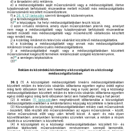
d)
a társadalmi célú reklámra,
e)
a médiaszolgáltatás saját műsorszámáról vagy a médiaszolgáltató, illetve
tulajdonosának befolyásoló részesedése mellett működő más médiaszolgáltatás
műsorszámáról közzétett műsorelőzetesre,
f)
a
26. § (2) bekezdés
szerinti támogatói közleményekre,
g)
a termékmegjelenítésre,
85
h)
a képújságra, ha helyi médiaszolgáltatásban teszik közzé,
i)
azon virtuális reklámra, amely olyan műsorszámban jelenik meg, amelyet
nem maga a médiaszolgáltató vagy tulajdonosának befolyásoló részesedése
mellett működő más médiaszolgáltató vagy műsorkészítő vállalkozás készített
vagy rendelt meg,
j)
a kizárólag reklámot és televíziós vásárlást közzétevő médiaszolgáltatóra,
k)
a kizárólag a médiaszolgáltatót vagy annak más médiaszolgáltatását
reklámozó lineáris audiovizuális médiaszolgáltatásra,
l)
a médiaszolgáltatást magát, vagy a médiaszolgáltatásban közzétett
műsorszámokat kiegészítő termékek reklámozását szolgáló közleményekre,
86
m)
a semleges képkockákra.
87
(3)
Reklám és közérdekű közlemény a közszolgálati és a közösségi
médiaszolgáltatásban
36. §
(1)
A közszolgálati médiaszolgáltató lineáris médiaszolgáltatásában
közzétett reklám és televíziós vásárlás időtartama egyetlen egész órától egész
óráig tartó időszakon belül sem haladhatja meg a nyolc percet, míg a közösségi
médiaszolgáltatásban közzétett reklám és televíziós vásárlás időtartama egyetlen
egész órától egész óráig tartó időszakon belül sem haladhatja meg a hat percet.
(2)
A reklám
(1) bekezdés
ben meghatározott időtartamába a közszolgálati
médiaszolgáltatás esetében a reklámtartalmú képújság közzététele is beleszámít.
(3)
Közszolgálati és közösségi médiaszolgáltatásban reklám csak műsorszámok
– összetett, több részből álló műsorszámokban az egyes műsorszámok – között,
illetve műsorszámok előtt vagy után tehető közzé. A sport- és más olyan
közvetítésekben, amelyekben természetes szünetek vannak, a reklám a részek
között és a szünetekben is közzétehető.
(4)
A közszolgálati és a közösségi médiaszolgáltatásban közzétett hír- és
politikai tájékoztató műsorszámokban rendszeresen szereplő bemondók,