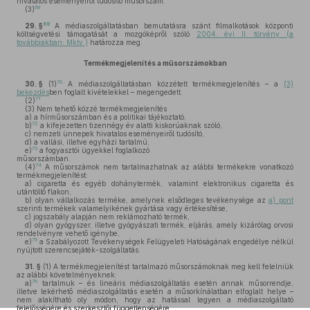
hivatalos eseményeiről tudósító műsorszám.
68
(3)
69
29. §
A médiaszolgáltatásban bemutatásra szánt filmalkotások központi
költségvetési támogatását a mozgóképről szóló
2004. évi II. törvény (a
továbbiakban: Mktv.)
határozza meg.
Termékmegjelenítés a műsorszámokban
70
30. §
(1)
A médiaszolgáltatásban közzétett termékmegjelenítés – a
(3)
bekezdés
ben foglalt kivételekkel – megengedett.
71
(2)
(3)
Nem tehető közzé termékmegjelenítés
a)
a hírműsorszámban és a politikai tájékoztató,
72
b)
a kifejezetten tizennégy év alatti kiskorúaknak szóló,
c)
nemzeti ünnepek hivatalos eseményeiről tudósító,
d)
a vallási, illetve egyházi tartalmú,
73
e)
a fogyasztói ügyekkel foglalkozó
műsorszámban.
74
(4)
A műsorszámok nem tartalmazhatnak az alábbi termékekre vonatkozó
termékmegjelenítést:
a)
cigaretta és egyéb dohánytermék, valamint elektronikus cigaretta és
utántöltő flakon,
b)
olyan vállalkozás terméke, amelynek elsődleges tevékenysége az
a) pont
szerinti termékek valamelyikének gyártása vagy értékesítése,
c)
jogszabály alapján nem reklámozható termék,
d)
olyan gyógyszer, illetve gyógyászati termék, eljárás, amely kizárólag orvosi
rendelvényre vehető igénybe,
75
e)
a Szabályozott Tevékenységek Felügyeleti Hatóságának engedélye nélkül
nyújtott szerencsejáték-szolgáltatás.
31. §
(1)
A termékmegjelenítést tartalmazó műsorszámoknak meg kell felelniük
az alábbi követelményeknek:
76
a)
tartalmuk – és lineáris médiaszolgáltatás esetén annak műsorrendje,
illetve lekérhető médiaszolgáltatás esetén a műsorkínálatban elfoglalt helye –
nem alakítható oly módon, hogy az hatással legyen a médiaszolgáltató
felelősségére és szerkesztői függetlenségére,