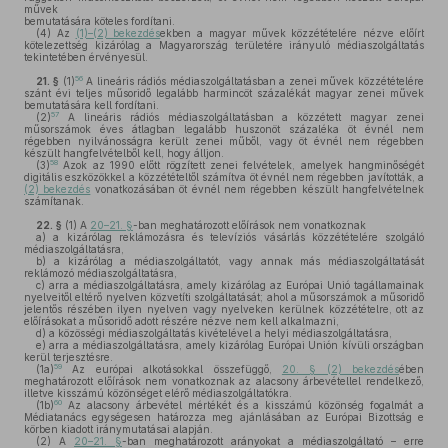
művek
bemutatására köteles fordítani.
(4)
Az
(1)–(2) bekezdés
ekben a magyar művek közzétételére nézve előírt
kötelezettség kizárólag a Magyarország területére irányuló médiaszolgáltatás
tekintetében érvényesül.
56
21. §
(1)
A lineáris rádiós médiaszolgáltatásban a zenei művek közzétételére
szánt évi teljes műsoridő legalább harmincöt százalékát magyar zenei művek
bemutatására kell fordítani.
57
(2)
A lineáris rádiós médiaszolgáltatásban a közzétett magyar zenei
műsorszámok éves átlagban legalább huszonöt százaléka öt évnél nem
régebben nyilvánosságra került zenei műből, vagy öt évnél nem régebben
készült hangfelvételből kell, hogy álljon.
58
(3)
Azok az 1990 előtt rögzített zenei felvételek, amelyek hangminőségét
digitális eszközökkel a közzétételtől számítva öt évnél nem régebben javították, a
(2) bekezdés
vonatkozásában öt évnél nem régebben készült hangfelvételnek
számítanak.
22. §
(1)
A
20–21. §
-ban meghatározott előírások nem vonatkoznak
a)
a kizárólag reklámozásra és televíziós vásárlás közzétételére szolgáló
médiaszolgáltatásra,
b)
a kizárólag a médiaszolgáltatót, vagy annak más médiaszolgáltatását
reklámozó médiaszolgáltatásra,
c)
arra a médiaszolgáltatásra, amely kizárólag az Európai Unió tagállamainak
nyelveitől eltérő nyelven közvetíti szolgáltatását; ahol a műsorszámok a műsoridő
jelentős részében ilyen nyelven vagy nyelveken kerülnek közzétételre, ott az
előírásokat a műsoridő adott részére nézve nem kell alkalmazni,
d)
a közösségi médiaszolgáltatás kivételével a helyi médiaszolgáltatásra,
e)
arra a médiaszolgáltatásra, amely kizárólag Európai Unión kívüli országban
kerül terjesztésre.
59
(1a)
Az európai alkotásokkal összefüggő,
20. § (2) bekezdés
ében
meghatározott előírások nem vonatkoznak az alacsony árbevétellel rendelkező,
illetve kisszámú közönséget elérő médiaszolgáltatókra.
60
(1b)
Az alacsony árbevétel mértékét és a kisszámú közönség fogalmát a
Médiatanács egységesen határozza meg ajánlásában az Európai Bizottság e
körben kiadott iránymutatásai alapján.
(2)
A
20–21. §
-ban meghatározott arányokat a médiaszolgáltató – erre