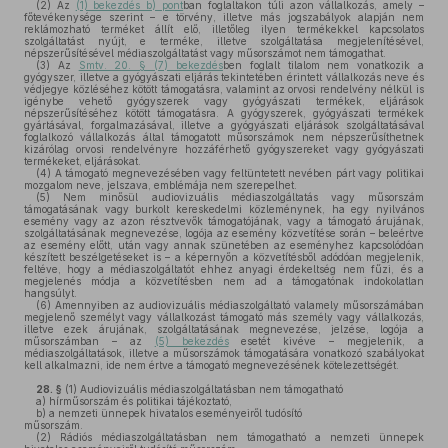
(2)
Az
(1) bekezdés b) pont
ban foglaltakon túli azon vállalkozás, amely –
főtevékenysége szerint – e törvény, illetve más jogszabályok alapján nem
reklámozható terméket állít elő, illetőleg ilyen termékekkel kapcsolatos
szolgáltatást nyújt, e terméke, illetve szolgáltatása megjelenítésével,
népszerűsítésével médiaszolgáltatást vagy műsorszámot nem támogathat.
(3)
Az
Smtv. 20. § (7) bekezdés
ben foglalt tilalom nem vonatkozik a
gyógyszer, illetve a gyógyászati eljárás tekintetében érintett vállalkozás neve és
védjegye közléséhez kötött támogatásra, valamint az orvosi rendelvény nélkül is
igénybe vehető gyógyszerek vagy gyógyászati termékek, eljárások
népszerűsítéséhez kötött támogatásra. A gyógyszerek, gyógyászati termékek
gyártásával, forgalmazásával, illetve a gyógyászati eljárások szolgáltatásával
foglalkozó vállalkozás által támogatott műsorszámok nem népszerűsíthetnek
kizárólag orvosi rendelvényre hozzáférhető gyógyszereket vagy gyógyászati
termékeket, eljárásokat.
(4)
A támogató megnevezésében vagy feltüntetett nevében párt vagy politikai
mozgalom neve, jelszava, emblémája nem szerepelhet.
(5)
Nem minősül audiovizuális médiaszolgáltatás vagy műsorszám
támogatásának vagy burkolt kereskedelmi közleménynek, ha egy nyilvános
esemény vagy az azon résztvevők támogatójának, vagy a támogató árujának,
szolgáltatásának megnevezése, logója az esemény közvetítése során – beleértve
az esemény előtt, után vagy annak szünetében az eseményhez kapcsolódóan
készített beszélgetéseket is – a képernyőn a közvetítésből adódóan megjelenik,
feltéve, hogy a médiaszolgáltatót ehhez anyagi érdekeltség nem fűzi, és a
megjelenés módja a közvetítésben nem ad a támogatónak indokolatlan
hangsúlyt.
(6)
Amennyiben az audiovizuális médiaszolgáltató valamely műsorszámában
megjelenő személyt vagy vállalkozást támogató más személy vagy vállalkozás,
illetve ezek árujának, szolgáltatásának megnevezése, jelzése, logója a
műsorszámban – az
(5) bekezdés
esetét kivéve – megjelenik, a
médiaszolgáltatások, illetve a műsorszámok támogatására vonatkozó szabályokat
kell alkalmazni, ide nem értve a támogató megnevezésének kötelezettségét.
28. §
(1)
Audiovizuális médiaszolgáltatásban nem támogatható
a)
hírműsorszám és politikai tájékoztató,
b)
a nemzeti ünnepek hivatalos eseményeiről tudósító
műsorszám.
(2)
Rádiós médiaszolgáltatásban nem támogatható a nemzeti ünnepek