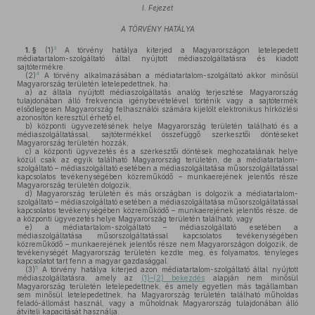
I. Fejezet
A TÖRVÉNY HATÁLYA
3
1. §
(1)
A törvény hatálya kiterjed a Magyarországon letelepedett
médiatartalom-szolgáltató által nyújtott médiaszolgáltatásra és kiadott
sajtótermékre.
4
(2)
A törvény alkalmazásában a médiatartalom-szolgáltató akkor minősül
Magyarország területén letelepedettnek, ha:
a)
az általa nyújtott médiaszolgáltatás analóg terjesztése Magyarország
tulajdonában álló frekvencia igénybevételével történik vagy a sajtótermék
elsődlegesen Magyarország felhasználói számára kijelölt elektronikus hírközlési
azonosítón keresztül érhető el,
b)
központi ügyvezetésének helye Magyarország területén található és a
médiaszolgáltatással, sajtótermékkel összefüggő szerkesztői döntéseket
Magyarország területén hozzák,
c)
a központi ügyvezetés és a szerkesztői döntések meghozatalának helye
közül csak az egyik található Magyarország területén, de a médiatartalom-
szolgáltató – médiaszolgáltató esetében a médiaszolgáltatása műsorszolgáltatással
kapcsolatos tevékenységében közreműködő – munkaerejének jelentős része
Magyarország területén dolgozik,
d)
Magyarország területén és más országban is dolgozik a médiatartalom-
szolgáltató – médiaszolgáltató esetében a médiaszolgáltatása műsorszolgáltatással
kapcsolatos tevékenységében közreműködő – munkaerejének jelentős része, de
a központi ügyvezetés helye Magyarország területén található, vagy
e)
a médiatartalom-szolgáltató – médiaszolgáltató esetében a
médiaszolgáltatása műsorszolgáltatással kapcsolatos tevékenységében
közreműködő – munkaerejének jelentős része nem Magyarországon dolgozik, de
tevékenységét Magyarország területén kezdte meg, és folyamatos, tényleges
kapcsolatot tart fenn a magyar gazdasággal.
5
(3)
A törvény hatálya kiterjed azon médiatartalom-szolgáltató által nyújtott
médiaszolgáltatásra, amely az
(1)–(2) bekezdés
alapján nem minősül
Magyarország területén letelepedettnek, és amely egyetlen más tagállamban
sem minősül letelepedettnek, ha Magyarország területén található műholdas
feladó-állomást használ, vagy a műholdnak Magyarország tulajdonában álló
átviteli kapacitását használja.