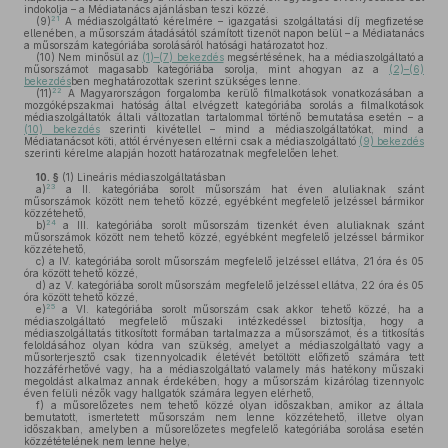
indokolja – a Médiatanács ajánlásban teszi közzé.
21
(9)
A médiaszolgáltató kérelmére – igazgatási szolgáltatási díj megfizetése
ellenében, a műsorszám átadásától számított tizenöt napon belül – a Médiatanács
a műsorszám kategóriába sorolásáról hatósági határozatot hoz.
(10)
Nem minősül az
(1)–(7) bekezdés
megsértésének, ha a médiaszolgáltató a
műsorszámot magasabb kategóriába sorolja, mint ahogyan az a
(2)–(6)
bekezdés
ben meghatározottak szerint szükséges lenne.
22
(11)
A Magyarországon forgalomba kerülő filmalkotások vonatkozásában a
mozgóképszakmai hatóság által elvégzett kategóriába sorolás a filmalkotások
médiaszolgáltatók általi változatlan tartalommal történő bemutatása esetén – a
(10) bekezdés
szerinti kivétellel – mind a médiaszolgáltatókat, mind a
Médiatanácsot köti, attól érvényesen eltérni csak a médiaszolgáltató
(9) bekezdés
szerinti kérelme alapján hozott határozatnak megfelelően lehet.
10. §
(1)
Lineáris médiaszolgáltatásban
23
a)
a II. kategóriába sorolt műsorszám hat éven aluliaknak szánt
műsorszámok között nem tehető közzé, egyébként megfelelő jelzéssel bármikor
közzétehető,
24
b)
a III. kategóriába sorolt műsorszám tizenkét éven aluliaknak szánt
műsorszámok között nem tehető közzé, egyébként megfelelő jelzéssel bármikor
közzétehető,
c)
a IV. kategóriába sorolt műsorszám megfelelő jelzéssel ellátva, 21 óra és 05
óra között tehető közzé,
d)
az V. kategóriába sorolt műsorszám megfelelő jelzéssel ellátva, 22 óra és 05
óra között tehető közzé,
25
e)
a VI. kategóriába sorolt műsorszám csak akkor tehető közzé, ha a
médiaszolgáltató megfelelő műszaki intézkedéssel biztosítja, hogy a
médiaszolgáltatás titkosított formában tartalmazza a műsorszámot, és a titkosítás
feloldásához olyan kódra van szükség, amelyet a médiaszolgáltató vagy a
műsorterjesztő csak tizennyolcadik életévét betöltött előfizető számára tett
hozzáférhetővé vagy, ha a médiaszolgáltató valamely más hatékony műszaki
megoldást alkalmaz annak érdekében, hogy a műsorszám kizárólag tizennyolc
éven felüli nézők vagy hallgatók számára legyen elérhető,
f)
a műsorelőzetes nem tehető közzé olyan időszakban, amikor az általa
bemutatott, ismertetett műsorszám nem lenne közzétehető, illetve olyan
időszakban, amelyben a műsorelőzetes megfelelő kategóriába sorolása esetén
közzétételének nem lenne helye,