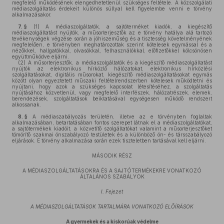
megfelelő működésének elengedhetetlenül szükséges feltétele. A közszolgálati
médiaszolgáltatás érdekeit különös súllyal kell figyelembe venni e törvény
alkalmazásakor.
7. §
(1)
A médiaszolgáltatók, a sajtóterméket kiadók, a kiegészítő
médiaszolgáltatást nyújtók, a műsorterjesztők az e törvény hatálya alá tartozó
tevékenységek végzése során a jóhiszeműség és a tisztesség követelményének
megfelelően, e törvényben meghatározottak szerint kötelesek egymással és a
nézőkkel, hallgatókkal, olvasókkal, felhasználókkal, előfizetőkkel kölcsönösen
együttműködve eljárni.
(2)
A műsorterjesztők, a médiaszolgáltatók és a kiegészítő médiaszolgáltatást
nyújtók az elektronikus hírközlő hálózatokat, elektronikus hírközlési
szolgáltatásokat, digitális műsorokat, kiegészítő médiaszolgáltatásokat egymás
között olyan egyeztetett műszaki feltételrendszerben kötelesek működtetni és
nyújtani, hogy azok a szükséges kapcsolat létesítéséhez, a szolgáltatás
nyújtásához közvetlenül, vagy megfelelő interfészek, hálózatrészek, elemek,
berendezések, szolgáltatások beiktatásával egységesen működő rendszert
alkossanak.
8. §
A médiaszabályozás területén, illetve az e törvényben foglaltak
alkalmazásában, betartatásában fontos szerepet látnak el a médiaszolgáltatókat,
a sajtótermékek kiadóit, a közvetítő szolgáltatókat valamint a műsorterjesztőket
tömörítő szakmai önszabályozó testületek és a különböző ön- és társszabályozó
eljárások. E törvény alkalmazása során ezek tiszteletben tartásával kell eljárni.
MÁSODIK RÉSZ
A MÉDIASZOLGÁLTATÁSOKRA ÉS A SAJTÓTERMÉKEKRE VONATKOZÓ
ÁLTALÁNOS SZABÁLYOK
I. Fejezet
A MÉDIASZOLGÁLTATÁSOK TARTALMÁRA VONATKOZÓ ELŐÍRÁSOK
A gyermekek és a kiskorúak védelme