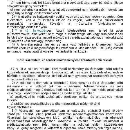
b)
nem hívhatnak fel közvetlenül áru megvásárlására vagy bérlésére, illetve
szolgáltatás igénybevételére,
c)
nem adhatnak a műsor tartalmából egyébként nem következő, indokolatlan
hangsúlyt a megjelenített terméknek.
77
(2)
A nézőket és hallgatókat – optikai vagy akusztikus módon – egyértelműen
tájékoztatni kell a műsorszám elején és végén, valamint a műsorszámot
megszakító reklámokat követően a műsorszám folytatásakor a
termékmegjelenítés tényéről.
78
(3)
A
(2) bekezdés
ben foglalt kötelezettség nem terjed ki azon
műsorszámokra, amelyeket nem maga a médiaszolgáltató vagy tulajdonosának
befolyásoló részesedése mellett működő más médiaszolgáltató vagy műsorkészítő
vállalkozás készített vagy rendelt meg.
(4)
A termékmegjelenítés és az arra való felhívás e törvényben foglalt
feltételeknek való megfelelősége tekintetében a Médiatanács – szükség esetén
nyilvános meghallgatást követően –ajánlást tehet közzé.
Politikai reklám, közérdekű közlemény és társadalmi célú reklám
32. §
(1)
A politikai reklám, közérdekű közlemény és társadalmi célú reklám
közzétételének megrendelője, továbbá az, akinek ezek közzétételéhez érdeke
fűződik a közzététel időpontja kivételével nem gyakorolhat szerkesztői befolyást
a médiaszolgáltatásra.
(2)
A politikai reklámnak, a közérdekű közleménynek és a társadalmi célú
reklámnak – e jellegét tekintve – azonnal felismerhetőnek és más
médiatartalmaktól megkülönböztethetőnek kell lennie. A más médiatartalmaktól
való megkülönböztetés módja a lineáris médiaszolgáltatásban
a)
audiovizuális médiaszolgáltatás esetében optikai és akusztikus módon
történő,
b)
rádiós médiaszolgáltatás esetében akusztikus módon történő
figyelemfelhívás.
79
(3)
Választási kampányidőszakban a választási eljárásról szóló törvény
szabályai szerint lehet politikai reklámot médiaszolgáltatásban közzétenni.
Választási kampányidőszakon kívül politikai reklám kizárólag már elrendelt
népszavazással összefüggésben közölhető. A politikai reklám tartalmáért a
médiaszolgáltató nem felel. Amennyiben a politikai reklám közzétételére
irányuló igény megfelel a választási eljárásról szóló törvényben foglaltaknak,