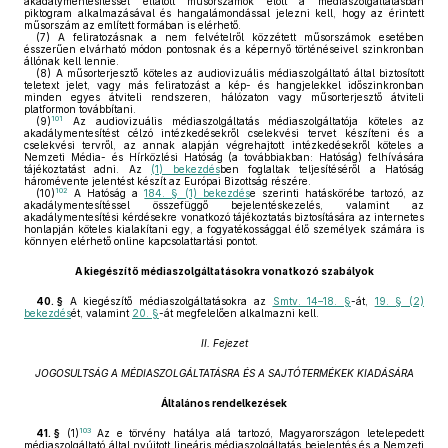
akadálymentesítéssel ellátott műsorszámok előtt a médiaszolgáltatásban
piktogram alkalmazásával és hangalámondással jelezni kell, hogy az érintett
műsorszám az említett formában is elérhető.
(7)
A feliratozásnak a nem felvételről közzétett műsorszámok esetében
ésszerűen elvárható módon pontosnak és a képernyő történéseivel szinkronban
állónak kell lennie.
(8)
A műsorterjesztő köteles az audiovizuális médiaszolgáltató által biztosított
teletext jelet, vagy más feliratozást a kép- és hangjelekkel időszinkronban
minden egyes átviteli rendszeren, hálózaton vagy műsorterjesztő átviteli
platformon továbbítani.
101
(9)
Az audiovizuális médiaszolgáltatás médiaszolgáltatója köteles az
akadálymentesítést célzó intézkedésekről cselekvési tervet készíteni és a
cselekvési tervről, az annak alapján végrehajtott intézkedésekről köteles a
Nemzeti Média- és Hírközlési Hatóság (a továbbiakban: Hatóság) felhívására
tájékoztatást adni. Az
(1) bekezdés
ben foglaltak teljesítéséről a Hatóság
háromévente jelentést készít az Európai Bizottság részére.
102
(10)
A Hatóság a
184. § (1) bekezdés
e szerinti hatáskörébe tartozó, az
akadálymentesítéssel összefüggő bejelentéskezelés, valamint az
akadálymentesítési kérdésekre vonatkozó tájékoztatás biztosítására az internetes
honlapján köteles kialakítani egy, a fogyatékossággal élő személyek számára is
könnyen elérhető online kapcsolattartási pontot.
A kiegészítő médiaszolgáltatásokra vonatkozó szabályok
40. §
A kiegészítő médiaszolgáltatásokra az
Smtv. 14–18. §
-át,
19. § (2)
bekezdés
ét, valamint
20. §
-át megfelelően alkalmazni kell.
II. Fejezet
JOGOSULTSÁG A MÉDIASZOLGÁLTATÁSRA ÉS A SAJTÓTERMÉKEK KIADÁSÁRA
Általános rendelkezések
103
41. §
(1)
Az e törvény hatálya alá tartozó, Magyarországon letelepedett
médiaszolgáltató által nyújtott lineáris médiaszolgáltatás bejelentés és a Nemzeti