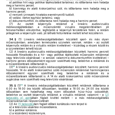
a)
politikai hírt vagy politikai tájékoztatást tartalmaz, és időtartama nem haladja
meg a harminc percet,
b)
tizennégy év alatti kiskorúakhoz szól, és időtartama nem haladja meg a
harminc percet,
c)
nemzeti ünnepek hivatalos eseményeiről tudósít,
d)
vallási, illetve egyházi tartalmú, vagy
e)
dokumentumfilm, és időtartama nem haladja meg a harminc percet.
(7)
Az osztott képernyős reklámot a lineáris audiovizuális
médiaszolgáltatásban a műsorszámtól vizuális megjelenítésében jól
felismerhetően elkülönítve, legfeljebb a képernyő területének felén, a reklám
jellegének a képernyőn való, jól látható feltüntetése mellett lehet közzétenni.
34. §
(1)
Lineáris médiaszolgáltatásban közzétett sport- és más olyan
műsorszámban, amelyben természetes szünetek vannak, reklám – az osztott
képernyős reklám és a virtuális reklám kivételével – kizárólag a részek között és
a szünetekben tehető közzé.
(2)
A lineáris audiovizuális médiaszolgáltatásban közzétett, harminc percnél
hosszabb filmalkotás és a hír- vagy politikai tájékoztató műsorszám reklámmal
vagy televíziós vásárlással – a sorozat, valamint a dokumentumfilm kivételével –
harminc perces időszakonként egyszer szakítható meg, beleértve a reklámok és
a műsorelőzetesek időtartamát is.
83
(3)
A lineáris audiovizuális médiaszolgáltatásban közzétett, harminc percnél
hosszabb, 14 év alatti kiskorúakhoz szóló műsorszám reklámmal harmincperces
időszakonként egyszer szakítható meg, beleértve a reklámok és a
műsorelőzetesek időtartamát is. A 14 év alatti kiskorúakhoz szóló műsorszámok
sugárzása nem szakítható meg televíziós vásárlással.
84
35. §
(1)
A lineáris médiaszolgáltatásban közzétett reklámok időtartama a
6.00 és 18.00 óra közötti időszakban, továbbá a 18.00 és 24.00 óra közötti
időszakban sem haladhatja meg ezen időszakok húsz-húsz százalékát,
beleértve az osztott képernyős reklámot, a virtuális reklámot, valamint – a
(2)
bekezdés e) pont
jában foglalt kivétel mellett – a más médiaszolgáltatás
műsorszámainak népszerűsítését.
(2)
Az
(1) bekezdés
ben foglalt időbeli korlátozás nem terjed ki
a)
a televíziós vásárlási műsorablakra,
b)
a politikai reklámra,
c)
a közérdekű közleményre,