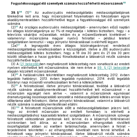
93
Fogyatékossággal élő személyek számára hozzáférhető műsorszámok
94
95
39. §
(1)
Az audiovizuális médiaszolgáltatás médiaszolgáltatójának
törekednie kell arra, hogy műsorszámait folyamatosan és fokozatosan egyre
akadálymentesebben hozzáférhetővé tegye a fogyatékossággal élő személyek
számára.
96
(2)
Az országos audiovizuális médiaszolgáltató – amennyiben előző naptári
évi átlagos közönségaránya az 1%-ot meghaladja – köteles biztosítani, hogy – a
televíziós vásárlási műsorablak, reklám és a műsorelőzetesek kivételével –
valamennyi műsorszáma magyar nyelvű felirattal – például teletext
szolgáltatáson keresztül – vagy jelnyelvi tolmácsolással is elérhető legyen.
97
(2a)
A legnagyobb éves átlagos közönségaránnyal rendelkező
médiaszolgáltatása vonatkozásában a közszolgálati, illetve a JBE audiovizuális
médiaszolgáltató köteles biztosítani, hogy a 18 óra 30 perc és 21 óra 30 perc
közötti idősávban a hazai gyártású filmalkotásokat a látássérült nézők számára
hozzáférhetővé tegye.
(3)
A
(2) bekezdés
ben meghatározott kötelezettség nem vonatkozik az eredeti
nyelven elérhetővé tett műsorszámokra, ide nem értve a
99. § (2) bekezdés
e
alapján közzétett műsorszámokat.
98
(4)
A hallássérültek tekintetében meghatározott kötelezettség 2012. évben
legalább hatórányi, 2013. évben legalább nyolcórányi, 2014. évtől legalább
tízórányi napi műsoridő vonatkozásában terheli a kötelezetteket.
99
(5)
A feliratozással, illetve jelnyelvi tolmácsolással, továbbá a látássérült
nézők számára akadálymentesítéssel hozzáférhetővé tett műsorszámot – a
műsorszám egységét nem sértve –, valamint a műsorszámok egymással
dramaturgiailag összekapcsolódó sorozatát a médiaszolgáltató köteles annak teljes
időtartama alatt feliratozni, illetve jelnyelvi tolmácsolással, valamint a látássérült
nézők számára is akadálymentesítéssel ellátni.
100
(6)
A feliratozott műsorszámok előtt a médiaszolgáltatásban jelezni kell,
hogy az érintett műsorszám az említett formában is elérhető a
médiaszolgáltatáshoz kapcsolódó teletext szolgáltatáson. A műsorszámok szövege
feliratozott változatának pontosnak kell lennie, és a képernyő történéseivel
szinkronban kell állnia, az a műsorszámban elhangzottak rövidített
összefoglalóját abban az esetben tartalmazhatja, amennyiben a felirat –
terjedelmére tekintettel – az elhangzottak követését nem tenné lehetővé. A
feliratozott vagy jelnyelvi tolmácsolással, illetve látássérült nézők számára