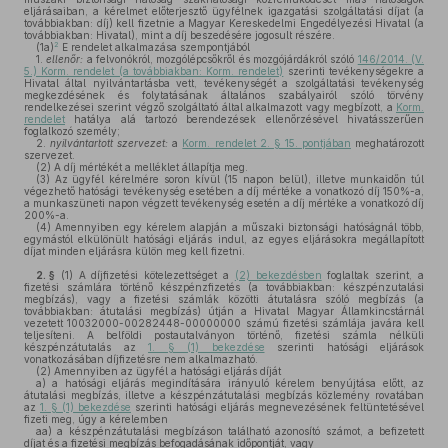
eljárásaiban, a kérelmet előterjesztő ügyfélnek igazgatási szolgáltatási díjat (a
továbbiakban: díj) kell fizetnie a Magyar Kereskedelmi Engedélyezési Hivatal (a
továbbiakban: Hivatal), mint a díj beszedésére jogosult részére.
2
(1a)
E rendelet alkalmazása szempontjából
1.
ellenőr:
a felvonókról, mozgólépcsőkről és mozgójárdákról szóló
146/2014. (V.
5.) Korm. rendelet (a továbbiakban: Korm. rendelet)
szerinti tevékenységekre a
Hivatal által nyilvántartásba vett, tevékenységét a szolgáltatási tevékenység
megkezdésének és folytatásának általános szabályairól szóló törvény
rendelkezései szerint végző szolgáltató által alkalmazott vagy megbízott, a
Korm.
rendelet
hatálya alá tartozó berendezések ellenőrzésével hivatásszerűen
foglalkozó személy;
2.
nyilvántartott szervezet:
a
Korm. rendelet 2. § 15. pontjában
meghatározott
szervezet.
(2)
A díj mértékét a melléklet állapítja meg.
(3)
Az ügyfél kérelmére soron kívül (15 napon belül), illetve munkaidőn túl
végezhető hatósági tevékenység esetében a díj mértéke a vonatkozó díj 150%-a,
a munkaszüneti napon végzett tevékenység esetén a díj mértéke a vonatkozó díj
200%-a.
(4)
Amennyiben egy kérelem alapján a műszaki biztonsági hatóságnál több,
egymástól elkülönült hatósági eljárás indul, az egyes eljárásokra megállapított
díjat minden eljárásra külön meg kell fizetni.
2. §
(1)
A díjfizetési kötelezettséget a
(2) bekezdésben
foglaltak szerint, a
fizetési számlára történő készpénzfizetés (a továbbiakban: készpénzutalási
megbízás), vagy a fizetési számlák közötti átutalásra szóló megbízás (a
továbbiakban: átutalási megbízás) útján a Hivatal Magyar Államkincstárnál
vezetett 10032000-00282448-00000000 számú fizetési számlája javára kell
teljesíteni. A belföldi postautalványon történő, fizetési számla nélküli
készpénzátutalás az
1. § (1) bekezdése
szerinti hatósági eljárások
vonatkozásában díjfizetésre nem alkalmazható.
(2)
Amennyiben az ügyfél a hatósági eljárás díját
a)
a hatósági eljárás megindítására irányuló kérelem benyújtása előtt, az
átutalási megbízás, illetve a készpénzátutalási megbízás közlemény rovatában
az
1. § (1) bekezdése
szerinti hatósági eljárás megnevezésének feltüntetésével
fizeti meg, úgy a kérelemben
aa)
a készpénzátutalási megbízáson található azonosító számot, a befizetett
díjat és a fizetési megbízás befogadásának időpontját, vagy