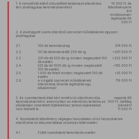
1. A normatívtól eltérő ciklusidőket tartalmazó ellenőrzési
10 000 Ft, de
terv jóváhagyása berendezésenként
létesítményenk
ént
mindösszesen
legfeljebb 86
000 Ft
2. A jóváhagyott üzemi ellenőrző szervezet működésének egyszeri
jóváhagyása
2.1.
100 db berendezésig
374 500 Ft
2.2.
101 db berendezéstől 200 db-ig
+261 000 Ft
2.3.
201 db-tól 500 db-ig minden megkezdett 100
+232 000 Ft
db esetén
2.4.
501 db-tól 1000 db-ig minden megkezdett
+155 000 Ft
100 db esetén
2.5.
1 000 db felett minden megkezdett 100 db
+35 000 Ft
esetén
2.6.
a vizsgáló szervezet működésének
119 000 Ft
ellenőrzése (évente legfeljebb egy
alkalommal)
3. Az üzembentartó által kért rendkívüli ellenőrzés díja,
naponta 88
berendezésenként, amennyiben az ellenőrzés tartalma az
000 Ft, illetőleg
előzőekben ismertetett díjtételekhez tartozó eljárásokkal
óránként
nem fedhető le
11 000 Ft
4. Nyomástartó létesítmény végleges használaton kívül helyezésének
ellenőrzése és dokumentálása veszélyes töltet esetén
4.1.
Fűtött nyomástartó berendezés esetén