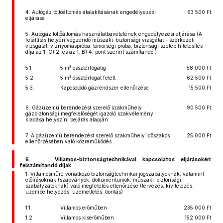
4. Autógáz töltőállomás átalakításának engedélyezési
63 500 Ft
eljárása
5. Autógáz töltőállomás használatbavételének engedélyezési eljárása (A
felállítás helyén végzendő műszaki-biztonsági vizsgálat – szerkezeti
vizsgálat, víznyomáspróba, tömörségi próba, biztonsági szelep hitelesítés –
díja az 1. C) 2. és az 1. B) 4. pont szerint számítandó.)
3
5.1.
5 m
össztérfogatig
58 000 Ft
3
5.2.
5 m
össztérfogat felett
62 500 Ft
5.3.
Kapcsolódó gázrendszer ellenőrzése
15 500 Ft
6. Gázüzemű berendezést szerelő szakműhely
90 500 Ft
gázbiztonsági megfelelőségét igazoló szakvélemény
kiadása helyszíni bejárás alapján
7. A gázüzemű berendezést szerelő szakműhely időszakos
25 000 Ft
ellenőrzésében való közreműködés
6. Villamos-biztonságtechnikával kapcsolatos eljárásokért
felszámítandó díjak
1. Villamosműre vonatkozó biztonságtechnikai jogszabályoknak, valamint
előírásoknak (szabványok, dokumentumok, műszaki-biztonsági
szabályzatoknak) való megfelelés ellenőrzése (tervezés, kivitelezés,
üzembe helyezés, üzemeltetés, bontás)
1.1.
Villamos erőműben
235 000 Ft
1.2.
Villamos kiserőműben
152 000 Ft