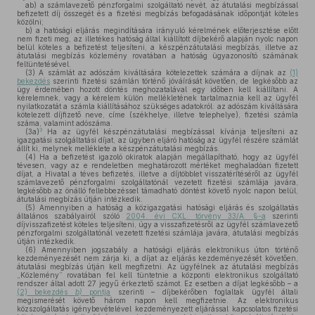
ab)
a számlavezető pénzforgalmi szolgáltató nevét, az átutalási megbízással
befizetett díj összegét és a fizetési megbízás befogadásának időpontját köteles
közölni;
b)
a hatósági eljárás megindítására irányuló kérelmének előterjesztése előtt
nem fizeti meg, az illetékes hatóság által kiállított díjbekérő alapján nyolc napon
belül köteles a befizetést teljesíteni, a készpénzátutalási megbízás, illetve az
átutalási megbízás közlemény rovatában a hatóság ügyazonosító számának
feltüntetésével.
(3)
A számlát az adószám kiváltására kötelezettek számára a díjnak az
(1)
bekezdés
szerinti fizetési számlán történő jóváírását követően, de legkésőbb az
ügy érdemében hozott döntés meghozatalával egy időben kell kiállítani. A
kérelemnek, vagy a kérelem külön mellékletének tartalmaznia kell az ügyfél
nyilatkozatát a számla kiállításához szükséges adatokról: az adószám kiváltására
kötelezett díjfizető neve, címe (székhelye, illetve telephelye), fizetési számla
száma, valamint adószáma.
3
(3a)
Ha az ügyfél készpénzátutalási megbízással kívánja teljesíteni az
igazgatási szolgáltatási díjat, az ügyben eljáró hatóság az ügyfél részére számlát
állít ki, melynek melléklete a készpénzátutalási megbízás.
(4)
Ha a befizetést igazoló okiratok alapján megállapítható, hogy az ügyfél
tévesen, vagy az e rendeletben meghatározott mértéket meghaladóan fizetett
díjat, a Hivatal a téves befizetés, illetve a díjtöbblet visszatérítéséről az ügyfél
számlavezető pénzforgalmi szolgáltatónál vezetett fizetési számlája javára,
legkésőbb az önálló fellebbezéssel támadható döntést követő nyolc napon belül,
átutalási megbízás útján intézkedik.
(5)
Amennyiben a hatóság a közigazgatási hatósági eljárás és szolgáltatás
általános szabályairól szóló
2004. évi CXL. törvény 33/A. §-a
szerinti
díjvisszafizetést köteles teljesíteni, úgy a visszafizetésről az ügyfél számlavezető
pénzforgalmi szolgáltatónál vezetett fizetési számlája javára, átutalási megbízás
útján intézkedik.
(6)
Amennyiben jogszabály a hatósági eljárás elektronikus úton történő
kezdeményezését nem zárja ki, a díjat az eljárás kezdeményezését követően,
átutalási megbízás útján kell megfizetni. Az ügyfélnek az átutalási megbízás
„Közlemény” rovatában fel kell tüntetnie a központi elektronikus szolgáltató
rendszer által adott 27 jegyű érkeztető számot. Ez esetben a díjat legkésőbb – a
(2) bekezdés
b)
pontja
szerinti – díjbekérőben foglaltak ügyfél általi
megismerését követő három napon kell megfizetnie. Az elektronikus
közszolgáltatás igénybevételével kezdeményezett eljárással kapcsolatos fizetési