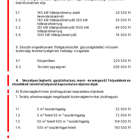
ellenőrzésének díja
5.1.
140 kW hőteljesítmény alatti
20 500 Ft
berendezéseknél
5.2.
140 kW hőteljesítménytől 350 kW
39 000 Ft
hőteljesítményig
5.3.
351 kW hőteljesítménytől 1000 kW
49 000 Ft
hőteljesítményig
5.4.
1001 kW hőteljesítménytől
74 000 Ft
6. Elosztói engedélyesek (földgázelosztók, gázszolgáltatók) műszaki
biztonsági tevékenységének hatósági vizsgálata
6.1.
Központban
220 500 Ft
6.2.
Területi egységnél
208 000 Ft
4. Veszélyes (éghető, gyújtóhatású, maró- és mérgező) folyadékok és
olvadékok tárolótartályaival kapcsolatos eljárási díjak
A) Biztonságtechnikai jóváhagyással kapcsolatos eljárások
1. Tartály alkalmasságát megállapító biztonságtechnikai jóváhagyás
3
1.1.
5 m
össztérfogatig
32 000 Ft
3
3
1.2.
5 m
felett 50 m
össztérfogatig
72 000 Ft
3
3
1.3.
50 m
felett 500 m
össztérfogatig
134 500 Ft
3
1.4.
500 m
össztérfogat felett
193 500 Ft