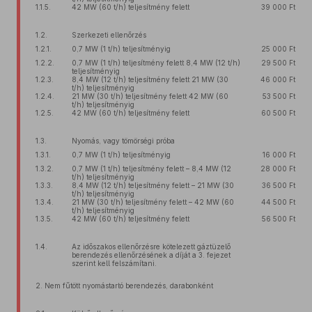
1.1.5.
42 MW (60 t/h) teljesítmény felett
39 000 Ft
1.2.
Szerkezeti ellenőrzés
1.2.1.
0,7 MW (1 t/h) teljesítményig
25 000 Ft
1.2.2.
0,7 MW (1 t/h) teljesítmény felett 8,4 MW (12 t/h)
29 500 Ft
teljesítményig
1.2.3.
8,4 MW (12 t/h) teljesítmény felett 21 MW (30
46 000 Ft
t/h) teljesítményig
1.2.4.
21 MW (30 t/h) teljesítmény felett 42 MW (60
53 500 Ft
t/h) teljesítményig
1.2.5.
42 MW (60 t/h) teljesítmény felett
60 500 Ft
1.3.
Nyomás, vagy tömörségi próba
1.3.1.
0,7 MW (1 t/h) teljesítményig
16 000 Ft
1.3.2.
0,7 MW (1 t/h) teljesítmény felett – 8,4 MW (12
28 000 Ft
t/h) teljesítményig
1.3.3.
8,4 MW (12 t/h) teljesítmény felett – 21 MW (30
36 500 Ft
t/h) teljesítményig
1.3.4.
21 MW (30 t/h) teljesítmény felett – 42 MW (60
44 500 Ft
t/h) teljesítményig
1.3.5.
42 MW (60 t/h) teljesítmény felett
56 500 Ft
1.4.
Az időszakos ellenőrzésre kötelezett gáztüzelő
berendezés ellenőrzésének a díját a 3. fejezet
szerint kell felszámítani.
2. Nem fűtött nyomástartó berendezés, darabonként