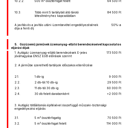
3
10.2.2.
500 m
össztérfogat felett
64 500 Ft
10.3.
Több mint 5 tartályból álló tároló
84 500 Ft
létesítményhez kapcsolódóan
A javítás és a javítás utáni üzembevétel engedélyezésének
50%-a
díja a fenti díj
5. Gázüzemű járművek üzemanyag-ellátó berendezéseivel kapcsolatos
eljárási díjak
1. Autógáz üzemanyag-ellátó berendezések E-jeles
173 500 Ft
jóváhagyása ENSZ EGB előírások szerint
2. A járműbe szerelhető tartályok időszakos ellenőrzése
2.1.
1 db-ig
9 000 Ft
2.2.
2 db-tól 10 db-ig
29 500 Ft
2.3.
11 db-tól 30 db-ig
60 000 Ft
2.4.
30 db felett darabonként
+2 000 Ft
3. Autógáz töltőállomás építésével összefüggő műszaki-biztonsági
engedélyezési eljárás
3
3.1.
5 m
össztérfogatig
70 500 Ft
3
3.2.
5 m
össztérfogat felett
114 000 Ft