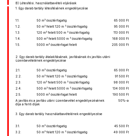
B) Létesítési, használatbavételi eljárások
1. Egy darab tartály létesítésének engedélyezése
3
1.1.
50 m
össztérfogatig
65 000 Ft
3
3
1.2.
50 m
felett 120 m
össztérfogatig
95 000 Ft
3
3
1.3.
120 m
felett 500 m
össztérfogatig
113 000 Ft
3
3
1.4.
500 m
felett 5000 m
össztérfogatig
168 000 Ft
3
1.5.
5000 m
össztérfogat felett
205 000 Ft
2. Egy darab tartály átalakításának, javításának és javítás utáni
üzembevételének engedélyezése
3
2.1.
50 m
össztérfogatig
65 000 Ft
3
3
2.2.
50 m
felett 120 m
össztérfogatig
91 500 Ft
3
3
2.3.
120 m
felett 500 m
össztérfogatig
98 000 Ft
3
3
2.4.
500 m
felett 5000 m
össztérfogatig
134 000 Ft
3
2.5.
5000 m
össztérfogat felett
190 500 Ft
A javítás és a javítás utáni üzembevétel engedélyezésének
50%-a
díja a fenti díjak
3. Egy darab tartály használatbavételének engedélyezése
3
3.1.
50 m
össztérfogatig
45 500 Ft
3
3
3.2.
50 m
felett 120 m
össztérfogatig
49 000 Ft