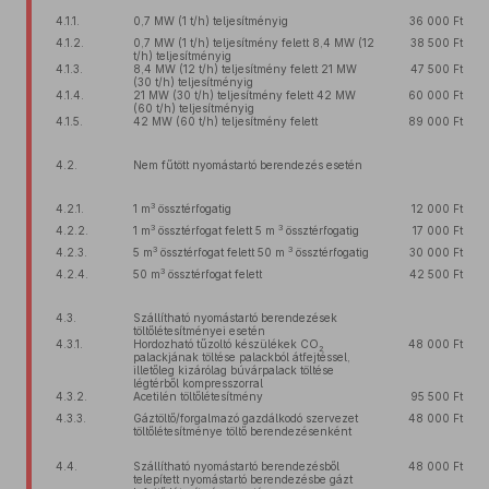
4.1.1.
0,7 MW (1 t/h) teljesítményig
36 000 Ft
4.1.2.
0,7 MW (1 t/h) teljesítmény felett 8,4 MW (12
38 500 Ft
t/h) teljesítményig
4.1.3.
8,4 MW (12 t/h) teljesítmény felett 21 MW
47 500 Ft
(30 t/h) teljesítményig
4.1.4.
21 MW (30 t/h) teljesítmény felett 42 MW
60 000 Ft
(60 t/h) teljesítményig
4.1.5.
42 MW (60 t/h) teljesítmény felett
89 000 Ft
4.2.
Nem fűtött nyomástartó berendezés esetén
3
4.2.1.
1 m
össztérfogatig
12 000 Ft
3
3
4.2.2.
1 m
össztérfogat felett 5 m
össztérfogatig
17 000 Ft
3
3
4.2.3.
5 m
össztérfogat felett 50 m
össztérfogatig
30 000 Ft
3
4.2.4.
50 m
össztérfogat felett
42 500 Ft
4.3.
Szállítható nyomástartó berendezések
töltőlétesítményei esetén
4.3.1.
Hordozható tűzoltó készülékek CO
48 000 Ft
2
palackjának töltése palackból átfejtéssel,
illetőleg kizárólag búvárpalack töltése
légtérből kompresszorral
4.3.2.
Acetilén töltőlétesítmény
95 500 Ft
4.3.3.
Gáztöltő/forgalmazó gazdálkodó szervezet
48 000 Ft
töltőlétesítménye töltő berendezésenként
4.4.
Szállítható nyomástartó berendezésből
48 000 Ft
telepített nyomástartó berendezésbe gázt