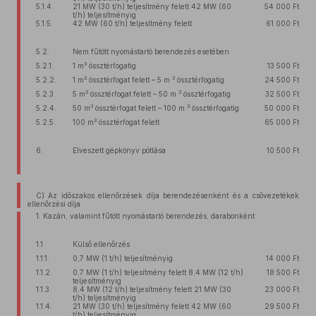
5.1.4.
21 MW (30 t/h) teljesítmény felett 42 MW (60
54 000 Ft
t/h) teljesítményig
5.1.5.
42 MW (60 t/h) teljesítmény felett
61 000 Ft
5.2.
Nem fűtött nyomástartó berendezés esetében
3
5.2.1.
1 m
össztérfogatig
13 500 Ft
3
3
5.2.2.
1 m
össztérfogat felett – 5 m
össztérfogatig
24 500 Ft
3
3
5.2.3.
5 m
össztérfogat felett – 50 m
össztérfogatig
32 500 Ft
3
3
5.2.4.
50 m
össztérfogat felett – 100 m
össztérfogatig
50 000 Ft
3
5.2.5.
100 m
össztérfogat felett
65 000 Ft
6.
Elveszett gépkönyv pótlása
10 500 Ft
C) Az időszakos ellenőrzések díja berendezésenként és a csővezetékek
ellenőrzési díja
1. Kazán, valamint fűtött nyomástartó berendezés, darabonként
1.1
Külső ellenőrzés
1.1.1.
0,7 MW (1 t/h) teljesítményig
14 000 Ft
1.1.2.
0,7 MW (1 t/h) teljesítmény felett 8,4 MW (12 t/h)
18 500 Ft
teljesítményig
1.1.3.
8,4 MW (12 t/h) teljesítmény felett 21 MW (30
23 000 Ft
t/h) teljesítményig
1.1.4.
21 MW (30 t/h) teljesítmény felett 42 MW (60
29 500 Ft
t/h) teljesítményig