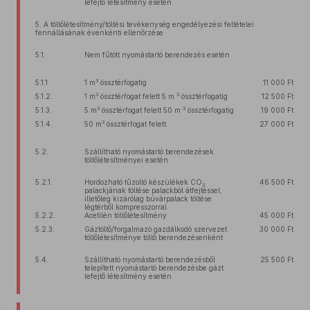
lefejtő létesítmény esetén
5. A töltőlétesítmény/töltési tevékenység engedélyezési feltételei
fennállásának évenkénti ellenőrzése
5.1.
Nem fűtött nyomástartó berendezés esetén
3
5.1.1.
1 m
össztérfogatig
11 000 Ft
3
3
5.1.2.
1 m
össztérfogat felett 5 m
össztérfogatig
12 500 Ft
3
3
5.1.3.
5 m
össztérfogat felett 50 m
össztérfogatig
19 000 Ft
3
5.1.4.
50 m
össztérfogat felett
27 000 Ft
5.2.
Szállítható nyomástartó berendezések
töltőlétesítményei esetén
5.2.1.
Hordozható tűzoltó készülékek CO
46 500 Ft
2
palackjának töltése palackból átfejtéssel,
illetőleg kizárólag búvárpalack töltése
légtérből kompresszorral
5.2.2.
Acetilén töltőlétesítmény
45 000 Ft
5.2.3.
Gáztöltő/forgalmazó gazdálkodó szervezet
30 000 Ft
töltőlétesítménye töltő berendezésenként
5.4.
Szállítható nyomástartó berendezésből
25 500 Ft
telepített nyomástartó berendezésbe gázt
lefejtő létesítmény esetén