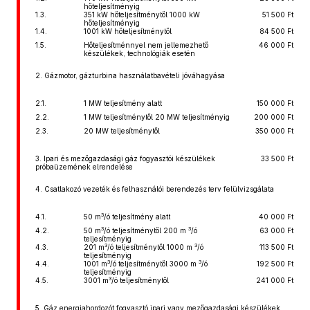
hőteljesítményig
1.3.
351 kW hőteljesítménytől 1000 kW
51 500 Ft
hőteljesítményig
1.4.
1001 kW hőteljesítménytől
84 500 Ft
1.5.
Hőteljesítménnyel nem jellemezhető
46 000 Ft
készülékek, technológiák esetén
2. Gázmotor, gázturbina használatbavételi jóváhagyása
2.1.
1 MW teljesítmény alatt
150 000 Ft
2.2.
1 MW teljesítménytől 20 MW teljesítményig
200 000 Ft
2.3.
20 MW teljesítménytől
350 000 Ft
3. Ipari és mezőgazdasági gáz fogyasztói készülékek
33 500 Ft
próbaüzemének elrendelése
4. Csatlakozó vezeték és felhasználói berendezés terv felülvizsgálata
3
4.1.
50 m
/ó teljesítmény alatt
40 000 Ft
3
3
4.2.
50 m
/ó teljesítménytől 200 m
/ó
63 000 Ft
teljesítményig
3
3
4.3.
201 m
/ó teljesítménytől 1000 m
/ó
113 500 Ft
teljesítményig
3
3
4.4.
1001 m
/ó teljesítménytől 3000 m
/ó
192 500 Ft
teljesítményig
3
4.5.
3001 m
/ó teljesítménytől
241 000 Ft
5. Gáz energiahordozót fogyasztó ipari vagy mezőgazdasági készülékek