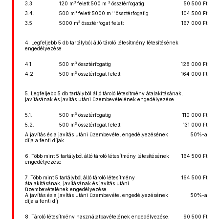
3
3
3.3.
120 m
felett 500 m
össztérfogatig
50 500 Ft
3
3
3.4.
500 m
felett 5000 m
össztérfogatig
104 500 Ft
3
3.5.
5000 m
össztérfogat felett
167 000 Ft
4. Legfeljebb 5 db tartályból álló tároló létesítmény létesítésének
engedélyezése
3
4.1.
500 m
össztérfogatig
128 000 Ft
3
4.2.
500 m
össztérfogat felett
164 000 Ft
5. Legfeljebb 5 db tartályból álló tároló létesítmény átalakításának,
javításának és javítás utáni üzembevételének engedélyezése
3
5.1.
500 m
össztérfogatig
110 000 Ft
3
5.2.
500 m
össztérfogat felett
131 000 Ft
A javítás és a javítás utáni üzembevétel engedélyezésének
50%-a
díja a fenti díjak
6. Több mint 5 tartályból álló tároló létesítmény létesítésének
164 500 Ft
engedélyezése
7. Több mint 5 tartályból álló tároló létesítmény
164 500 Ft
átalakításának, javításának és javítás utáni
üzembevételének engedélyezése
A javítás és a javítás utáni üzembevétel engedélyezésének
50%-a
díja a fenti díj
8. Tároló létesítmény használatbavételének engedélyezése,
90 500 Ft