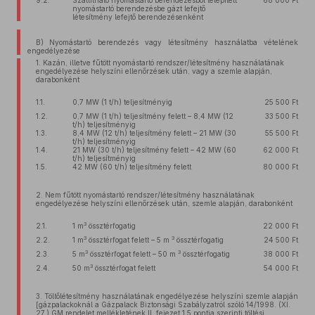
9.2.
Szállítható nyomástartó berendezésből telepített
68 000 Ft
nyomástartó berendezésbe gázt lefejtő
létesítmény lefejtő berendezésenként
B) Nyomástartó berendezés vagy létesítmény használatba vételének
engedélyezése
1. Kazán, illetve fűtött nyomástartó rendszer/létesítmény használatának
engedélyezése helyszíni ellenőrzések után, vagy a szemle alapján,
darabonként
1.1.
0,7 MW (1 t/h) teljesítményig
25 500 Ft
1.2.
0,7 MW (1 t/h) teljesítmény felett – 8,4 MW (12
33 500 Ft
t/h) teljesítményig
1.3.
8,4 MW (12 t/h) teljesítmény felett – 21 MW (30
55 500 Ft
t/h) teljesítményig
1.4.
21 MW (30 t/h) teljesítmény felett – 42 MW (60
62 000 Ft
t/h) teljesítményig
1.5.
42 MW (60 t/h) teljesítmény felett
80 000 Ft
2. Nem fűtött nyomástartó rendszer/létesítmény használatának
engedélyezése helyszíni ellenőrzések után, szemle alapján, darabonként
3
2.1.
1 m
össztérfogatig
22 000 Ft
3
3
2.2.
1 m
össztérfogat felett – 5 m
össztérfogatig
24 500 Ft
3
3
2.3.
5 m
össztérfogat felett – 50 m
össztérfogatig
38 000 Ft
3
2.4.
50 m
össztérfogat felett
54 000 Ft
3. Töltőlétesítmény használatának engedélyezése helyszíni szemle alapján
[gázpalackoknál a Gázpalack Biztonsági Szabályzatról szóló 14/1998. (XI.
27.) GM rendelet mellékletének II. fejezet 1.5 pontja szerinti töltési