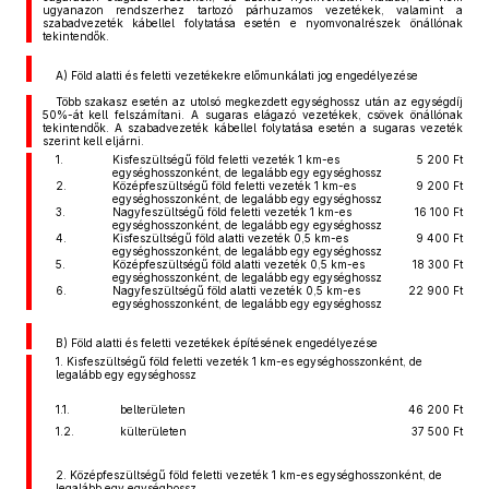
ugyanazon rendszerhez tartozó párhuzamos vezetékek, valamint a
szabadvezeték kábellel folytatása esetén e nyomvonalrészek önállónak
tekintendők.
A) Föld alatti és feletti vezetékekre előmunkálati jog engedélyezése
Több szakasz esetén az utolsó megkezdett egységhossz után az egységdíj
50%-át kell felszámítani. A sugaras elágazó vezetékek, csövek önállónak
tekintendők. A szabadvezeték kábellel folytatása esetén a sugaras vezeték
szerint kell eljárni.
1.
Kisfeszültségű föld feletti vezeték 1 km-es
5 200 Ft
egységhosszonként, de legalább egy egységhossz
2.
Középfeszültségű föld feletti vezeték 1 km-es
9 200 Ft
egységhosszonként, de legalább egy egységhossz
3.
Nagyfeszültségű föld feletti vezeték 1 km-es
16 100 Ft
egységhosszonként, de legalább egy egységhossz
4.
Kisfeszültségű föld alatti vezeték 0,5 km-es
9 400 Ft
egységhosszonként, de legalább egy egységhossz
5.
Középfeszültségű föld alatti vezeték 0,5 km-es
18 300 Ft
egységhosszonként, de legalább egy egységhossz
6.
Nagyfeszültségű föld alatti vezeték 0,5 km-es
22 900 Ft
egységhosszonként, de legalább egy egységhossz
B) Föld alatti és feletti vezetékek építésének engedélyezése
1. Kisfeszültségű föld feletti vezeték 1 km-es egységhosszonként, de
legalább egy egységhossz
1.1.
belterületen
46 200 Ft
1.2.
külterületen
37 500 Ft
2. Középfeszültségű föld feletti vezeték 1 km-es egységhosszonként, de
legalább egy egységhossz