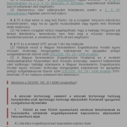
bekezdésében és a 2. § (2) bekezdés
a)
pontjában
meghatározott feltételek
szerint előzetesen kell megfizetni.
(3)
Elektronikus úton előterjesztett fellebbezés esetén a
2. § (6)
bekezdésében
foglaltak szerint kell eljárni.
5. §
(1)
A díjat akkor is meg kell fizetni, ha a vizsgálat, helyszíni ellenőrzés
eredménytelen, vagy ha az ügyfél mulasztásából vagy egyéb neki felróható
okból meghiúsul.
(2)
Ha érdemi vizsgálat nélkül megállapítható, hogy a hatósági felügyelet alá
tartozó létesítmény, berendezés nem felel meg a műszaki biztonsági
követelményeknek, a vonatkozó díj 50%-át kell megfizetni.
6. §
(1)
Ez a rendelet 2011. január 1-jén lép hatályba.
(2)
Hatályát veszti a Magyar Kereskedelmi Engedélyezési Hivatal egyes
műszaki biztonsági közigazgatási eljárásainak és igazgatási jellegű
szolgáltatásainak díjairól szóló
129/2005. (XII. 29.) GKM rendelet.
(3)
A Magyar Kereskedelmi Engedélyezési Hivatalnál az e rendelet
hatálybalépésekor folyamatban lévő műszaki biztonsági, valamint hatáskörébe
utalt építésügyi hatósági eljárásokra a Magyar Kereskedelmi Engedélyezési
Hivatal egyes műszaki biztonsági közigazgatási eljárásainak és igazgatási
jellegű szolgáltatásainak díjairól szóló
129/2005. (XII. 29.) GKM rendelet
2010.
december 31-én hatályos szabályait kell alkalmazni.
5
Melléklet a 20/2010. (XII. 31.) NGM rendelethez
A műszaki biztonsági, valamint a műszaki biztonsági hatóság
hatáskörébe utalt építésügyi hatósági eljárásokért fizetendő igazgatási
szolgáltatási díj mértéke
1. Fűtött és nem fűtött nyomástartó rendszer létesítésének és
használatba vételének engedélyezésével kapcsolatos eljárásokért
felszámítható díjak
A) Létesítési engedélyezéssel kapcsolatos eljárási díjak