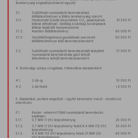
tevékenység engedélyezésével együtt]
3.1.
Szállítható nyomástartó berendezések
töltőlétesítményei a töltési tevékenység szerint
3.1.1.
Hordozható tűzoltó készülékek CO
palackjának
91 500 Ft
2
töltése átfejtéssel, illetőleg kizárólag búvárpalack
töltése légtérből kompresszorral
3.1.2.
Acetilén töltőlétesítmény
90 000 Ft
3.1.3.
Gáztöltő/forgalmazó gazdálkodó szervezet
60 000 Ft
töltőlétesítménye töltő berendezésenként
3.2.
Szállítható nyomástartó berendezésből telepített
51 000 Ft
nyomástartó berendezésbe gázt lefejtő
létesítmény lefejtő berendezésenként
4. Biztonsági szelep vizsgálata, hitelesítése darabonként
4.1.
2 db-ig
10 000 Ft
4.2.
2 db felett
+2 500 Ft
5. Átalakítást, javítást megelőző – ügyfél kérelmére indult – rendkívüli
ellenőrzés
5.1.
Kazán, valamint fűtött nyomástartó berendezés
esetében
5.1.1.
0,7 MW (1 t/h) teljesítményig
25 000 Ft
5.1.2.
0,7 MW (1 t/h) teljesítmény felett 8,4 MW (12 t/h)
30 000 Ft
teljesítményig
5.1.3.
8,4 MW (12 t/h) teljesítmény felett 21 MW (30
46 000 Ft
t/h) teljesítményig