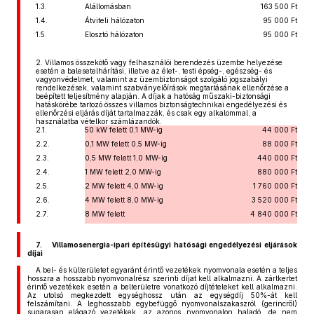
1.3.
Alállomásban
163 500 Ft
1.4.
Átviteli hálózaton
95 000 Ft
1.5.
Elosztó hálózaton
95 000 Ft
2. Villamos összekötő vagy felhasználói berendezés üzembe helyezése
esetén a balesetelhárítási, illetve az élet-, testi épség-, egészség- és
vagyonvédelmet, valamint az üzembiztonságot szolgáló jogszabályi
rendelkezések, valamint szabványelőírások megtartásának ellenőrzése a
beépített teljesítmény alapján. A díjak a hatóság műszaki-biztonsági
hatáskörébe tartozó összes villamos biztonságtechnikai engedélyezési és
ellenőrzési eljárás díját tartalmazzák, és csak egy alkalommal, a
használatba vételkor számlázandók.
2.1.
50 kW felett 0,1 MW-ig
44 000 Ft
2.2.
0,1 MW felett 0,5 MW-ig
88 000 Ft
2.3.
0,5 MW felett 1,0 MW-ig
440 000 Ft
2.4.
1 MW felett 2,0 MW-ig
880 000 Ft
2.5.
2 MW felett 4,0 MW-ig
1 760 000 Ft
2.6.
4 MW felett 8,0 MW-ig
3 520 000 Ft
2.7.
8 MW felett
4 840 000 Ft
7. Villamosenergia-ipari építésügyi hatósági engedélyezési eljárások
díjai
A bel- és külterületet egyaránt érintő vezetékek nyomvonala esetén a teljes
hosszra a hosszabb nyomvonalrész szerinti díjat kell alkalmazni. A zártkertet
érintő vezetékek esetén a belterületre vonatkozó díjtételeket kell alkalmazni.
Az utolsó megkezdett egységhossz után az egységdíj 50%-át kell
felszámítani. A leghosszabb egybefüggő nyomvonalszakaszról (gerincről)
sugarasan elágazó vezetékek, az azonos nyomvonalon haladó, de nem