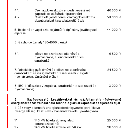
4.1.
Csomagoló eszközök engedélyezésével
40 500 Ft
kapcsolatos eljárások, típusonként
4.2.
Összetett (konténeres) csomagoló eszközök
58 000 Ft
vizsgálataival kapcsolatos eljárások
5. Robbanó anyagot szállító jármű felépítmény jóváhagyási
44 000 Ft
eljárása
6. Gázhordó (tartály 150–1000 literig)
6.1.
Időszakos szerkezeti ellenőrzés,
6 500 Ft
nyomáspróba, ellenőrzésenként és
darabonként
7. Palackköteg gyártóművi és időszakos ellenőrzése
24 500 Ft
darabonként és vizsgálatonként (szerkezeti vizsgálat,
nyomáspróba, tömörségi próba)
8. IBC-k időszakos vizsgálata, darabonként (szerkezeti és
3 000 Ft
nyomáspróba)
3. Gázfogyasztó készülékekkel és gáz/alternatív (folyékony)
energiahordozót felhasználó technológiákkal kapcsolatos eljárások díjai
1. Gáz vagy alternatív energiahordozót fogyasztó ipari, illetve
mezőgazdasági készülékek használatbavételi jóváhagyása
1.1.
140 kW hőteljesítmény alatti
25 000 Ft
berendezéseknél
1.2.
140 kW hőteljesítménytől 350 kW
28 500 Ft