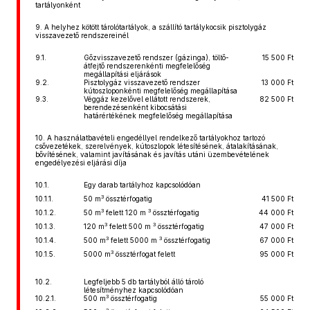
tartályonként
9. A helyhez kötött tárolótartályok, a szállító tartálykocsik pisztolygáz
visszavezető rendszereinél
9.1.
Gőzvisszavezető rendszer (gázinga), töltő-
15 500 Ft
átfejtő rendszerenkénti megfelelőség
megállapítási eljárások
9.2.
Pisztolygáz visszavezető rendszer
13 000 Ft
kútoszloponkénti megfelelőség megállapítása
9.3.
Véggáz kezelővel ellátott rendszerek,
82 500 Ft
berendezésenként kibocsátási
határértékének megfelelőség megállapítása
10. A használatbavételi engedéllyel rendelkező tartályokhoz tartozó
csővezetékek, szerelvények, kútoszlopok létesítésének, átalakításának,
bővítésének, valamint javításának és javítás utáni üzembevételének
engedélyezési eljárási díja
10.1.
Egy darab tartályhoz kapcsolódóan
3
10.1.1.
50 m
össztérfogatig
41 500 Ft
3
3
10.1.2.
50 m
felett 120 m
össztérfogatig
44 000 Ft
3
3
10.1.3.
120 m
felett 500 m
össztérfogatig
47 000 Ft
3
3
10.1.4.
500 m
felett 5000 m
össztérfogatig
67 000 Ft
3
10.1.5.
5000 m
össztérfogat felett
95 000 Ft
10.2.
Legfeljebb 5 db tartályból álló tároló
létesítményhez kapcsolódóan
3
10.2.1.
500 m
össztérfogatig
55 000 Ft