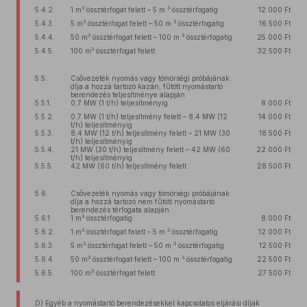
3
3
5.4.2.
1 m
össztérfogat felett – 5 m
össztérfogatig
12 000 Ft
3
3
5.4.3.
5 m
össztérfogat felett – 50 m
össztérfogatig
16 500 Ft
3
3
5.4.4.
50 m
össztérfogat felett – 100 m
össztérfogatig
25 000 Ft
3
5.4.5.
100 m
össztérfogat felett
32 500 Ft
5.5.
Csővezeték nyomás vagy tömörségi próbájának
díja a hozzá tartozó kazán, fűtött nyomástartó
berendezés teljesítménye alapján
5.5.1.
0,7 MW (1 t/h) teljesítményig
8 000 Ft
5.5.2.
0,7 MW (1 t/h) teljesítmény felett – 8,4 MW (12
14 000 Ft
t/h) teljesítményig
5.5.3.
8,4 MW (12 t/h) teljesítmény felett – 21 MW (30
18 500 Ft
t/h) teljesítményig
5.5.4.
21 MW (30 t/h) teljesítmény felett – 42 MW (60
22 000 Ft
t/h) teljesítményig
5.5.5.
42 MW (60 t/h) teljesítmény felett
28 500 Ft
5.6.
Csővezeték nyomás vagy tömörségi próbájának
díja a hozzá tartozó nem fűtött nyomástartó
berendezés térfogata alapján
3
5.6.1
1 m
össztérfogatig
8 000 Ft
3
3
5.6.2.
1 m
össztérfogat felett – 5 m
össztérfogatig
12 000 Ft
3
3
5.6.3.
5 m
össztérfogat felett – 50 m
össztérfogatig
12 500 Ft
3
3
5.6.4.
50 m
össztérfogat felett – 100 m
össztérfogatig
22 500 Ft
3
5.6.5.
100 m
össztérfogat felett
27 500 Ft
D) Egyéb a nyomástartó berendezésekkel kapcsolatos eljárási díjak