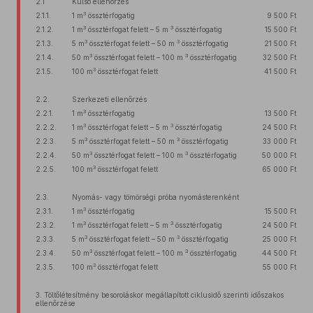
2.1
Külső ellenőrzés
3
2.1.1.
1 m
össztérfogatig
9 500 Ft
3
3
2.1.2.
1 m
össztérfogat felett – 5 m
össztérfogatig
15 500 Ft
3
3
2.1.3.
5 m
össztérfogat felett – 50 m
össztérfogatig
21 500 Ft
3
3
2.1.4.
50 m
össztérfogat felett – 100 m
össztérfogatig
32 500 Ft
3
2.1.5.
100 m
össztérfogat felett
41 500 Ft
2.2.
Szerkezeti ellenőrzés
3
2.2.1.
1 m
össztérfogatig
13 500 Ft
3
3
2.2.2.
1 m
össztérfogat felett – 5 m
össztérfogatig
24 500 Ft
3
3
2.2.3.
5 m
össztérfogat felett – 50 m
össztérfogatig
33 000 Ft
3
3
2.2.4.
50 m
össztérfogat felett – 100 m
össztérfogatig
50 000 Ft
3
2.2.5.
100 m
össztérfogat felett
65 000 Ft
2.3.
Nyomás- vagy tömörségi próba nyomásterenként
3
2.3.1.
1 m
össztérfogatig
15 500 Ft
3
3
2.3.2.
1 m
össztérfogat felett – 5 m
össztérfogatig
24 500 Ft
3
3
2.3.3.
5 m
össztérfogat felett – 50 m
össztérfogatig
25 000 Ft
3
3
2.3.4.
50 m
össztérfogat felett – 100 m
össztérfogatig
44 500 Ft
3
2.3.5.
100 m
össztérfogat felett
55 000 Ft
3. Töltőlétesítmény besoroláskor megállapított ciklusidő szerinti időszakos
ellenőrzése