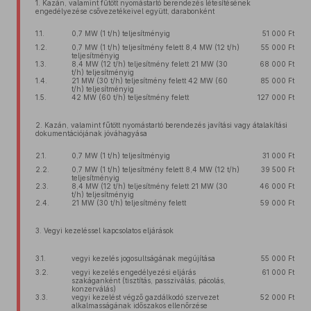
1. Kazán, valamint fűtött nyomástartó berendezés létesítésének
engedélyezése csővezetékeivel együtt, darabonként
1.1.
0,7 MW (1 t/h) teljesítményig
51 000 Ft
1.2.
0,7 MW (1 t/h) teljesítmény felett 8,4 MW (12 t/h)
55 000 Ft
teljesítményig
1.3.
8,4 MW (12 t/h) teljesítmény felett 21 MW (30
68 000 Ft
t/h) teljesítményig
1.4.
21 MW (30 t/h) teljesítmény felett 42 MW (60
85 000 Ft
t/h) teljesítményig
1.5.
42 MW (60 t/h) teljesítmény felett
127 000 Ft
2. Kazán, valamint fűtött nyomástartó berendezés javítási vagy átalakítási
dokumentációjának jóváhagyása
2.1.
0,7 MW (1 t/h) teljesítményig
31 000 Ft
2.2.
0,7 MW (1 t/h) teljesítmény felett 8,4 MW (12 t/h)
39 500 Ft
teljesítményig
2.3.
8,4 MW (12 t/h) teljesítmény felett 21 MW (30
46 000 Ft
t/h) teljesítményig
2.4.
21 MW (30 t/h) teljesítmény felett
59 000 Ft
3. Vegyi kezeléssel kapcsolatos eljárások
3.1.
vegyi kezelés jogosultságának megújítása
55 000 Ft
3.2.
vegyi kezelés engedélyezési eljárás
61 000 Ft
szakáganként (tisztítás, passziválás, pácolás,
konzerválás)
3.3.
vegyi kezelést végző gazdálkodó szervezet
52 000 Ft
alkalmasságának időszakos ellenőrzése