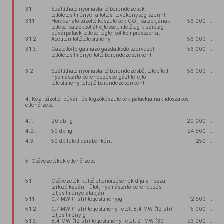
3.1.
Szállítható nyomástartó berendezések
töltőlétesítményei a töltési tevékenység szerint
3.1.1.
Hordozható tűzoltó készülékek CO
palackjának
56 000 Ft
2
töltése palackból átfejtéssel, illetőleg kizárólag
búvárpalack töltése légtérből kompresszorral
3.1.2.
Acetilén töltőlétesítmény
56 000 Ft
3.1.3.
Gáztöltő/forgalmazó gazdálkodó szervezet
56 000 Ft
töltőlétesítménye töltő berendezésenként
3.2.
Szállítható nyomástartó berendezésből telepített
56 000 Ft
nyomástartó berendezésbe gázt lefejtő
létesítmény lefejtő berendezésenként
4. Kézi tűzoltó, búvár- és légzőkészülékek palackjainak időszakos
ellenőrzése
4.1.
20 db-ig
20 000 Ft
4.2.
50 db-ig
24 500 Ft
4.3.
50 db felett darabonként
+250 Ft
5. Csővezetékek ellenőrzése
5.1.
Csővezeték külső ellenőrzésének díja a hozzá
tartozó kazán, fűtött nyomástartó berendezés
teljesítménye alapján
5.1.1.
0,7 MW (1 t/h) teljesítményig
12 500 Ft
5.1.2.
0,7 MW (1 t/h) teljesítmény felett 8,4 MW (12 t/h)
15 000 Ft
teljesítményig
5.1.3.
8,4 MW (12 t/h) teljesítmény felett 21 MW (30
23 000 Ft