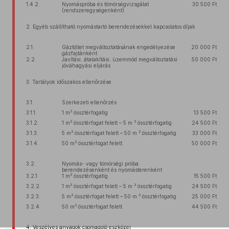
1.4.2.
Nyomáspróba és tömörségvizsgálat
30 500 Ft
(rendszeregységenként)
2. Egyéb szállítható nyomástartó berendezésekkel kapcsolatos díjak
2.1.
Gáztöltet megváltoztatásának engedélyezése
20 000 Ft
gázfajtánként
2.2.
Javítási, átalakítási, üzemmód megváltoztatási
50 000 Ft
jóváhagyási eljárás
3. Tartályok időszakos ellenőrzése
3.1.
Szerkezeti ellenőrzés
3
3.1.1.
1 m
össztérfogatig
13 500 Ft
3
3
3.1.2.
1 m
össztérfogat felett – 5 m
össztérfogatig
24 500 Ft
3
3
3.1.3.
5 m
össztérfogat felett – 50 m
össztérfogatig
33 000 Ft
3
3.1.4.
50 m
össztérfogat felett
50 000 Ft
3.2.
Nyomás- vagy tömörségi próba
berendezésenként és nyomásterenként
3
3.2.1
1 m
össztérfogatig
15 500 Ft
3
3
3.2.2.
1 m
össztérfogat felett – 5 m
össztérfogatig
24 500 Ft
3
3
3.2.3.
5 m
össztérfogat felett – 50 m
össztérfogatig
25 000 Ft
3
3.2.4.
50 m
össztérfogat felett
44 500 Ft
4. Veszélyes anyagok csomagoló eszközei