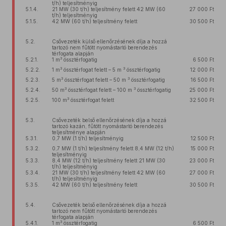
t/h) teljesítményig
5.1.4.
21 MW (30 t/h) teljesítmény felett 42 MW (60
27 000 Ft
t/h) teljesítményig
5.1.5.
42 MW (60 t/h) teljesítmény felett
30 500 Ft
5.2.
Csővezeték külső ellenőrzésének díja a hozzá
tartozó nem fűtött nyomástartó berendezés
térfogata alapján
3
5.2.1.
1 m
össztérfogatig
6 500 Ft
3
3
5.2.2.
1 m
össztérfogat felett – 5 m
össztérfogatig
12 000 Ft
3
3
5.2.3.
5 m
össztérfogat felett – 50 m
össztérfogatig
16 500 Ft
3
3
5.2.4.
50 m
össztérfogat felett – 100 m
össztérfogatig
25 000 Ft
3
5.2.5.
100 m
össztérfogat felett
32 500 Ft
5.3.
Csővezeték belső ellenőrzésének díja a hozzá
tartozó kazán, fűtött nyomástartó berendezés
teljesítménye alapján
5.3.1.
0,7 MW (1 t/h) teljesítményig
12 500 Ft
5.3.2.
0,7 MW (1 t/h) teljesítmény felett 8,4 MW (12 t/h)
15 000 Ft
teljesítményig
5.3.3.
8,4 MW (12 t/h) teljesítmény felett 21 MW (30
23 000 Ft
t/h) teljesítményig
5.3.4.
21 MW (30 t/h) teljesítmény felett 42 MW (60
27 000 Ft
t/h) teljesítményig
5.3.5.
42 MW (60 t/h) teljesítmény felett
30 500 Ft
5.4.
Csővezeték belső ellenőrzésének díja a hozzá
tartozó nem fűtött nyomástartó berendezés
térfogata alapján
3
5.4.1.
1 m
össztérfogatig
6 500 Ft