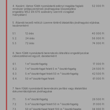
4. Kazánt, illetve fűtött nyomástartó edényt magába foglaló
52 000 Ft
rendszer próbaüzemének jóváhagyása (összeépítési
engedély MSZ EN 676 szabvány szerinti vizsgálat
hiányában)
5. Állandó kezelő nélküli üzemre történő átalakítás jóváhagyási eljárása,
kazánonként
5.1.
12 órás
40 000 Ft
5.2.
24 órás
56 000 Ft
5.3.
72 órás
74 000 Ft
6. Nem fűtött nyomástartó berendezés létesítési engedélyezése
csővezetékeivel együtt, darabonként
3
6.1.
1 m
össztérfogatig
17 000 Ft
3
3
6.2.
1 m
össztérfogat felett 5 m
össztérfogatig
24 500 Ft
3
3
6.3.
5 m
össztérfogat felett 50 m
össztérfogatig
42 500 Ft
3
6.4.
50 m
össztérfogat felett
61 000 Ft
7. Nem fűtött nyomástartó berendezés javítási vagy átalakítási
dokumentációjának jóváhagyása
3
7.1.
5 m
össztérfogatig
26 500 Ft
3
3
7.2.
5 m
össztérfogat felett 50 m
össztérfogatig
31 000 Ft
3
3
7.3.
50 m
össztérfogat felett 100 m
össztérfogatig
34 000 Ft