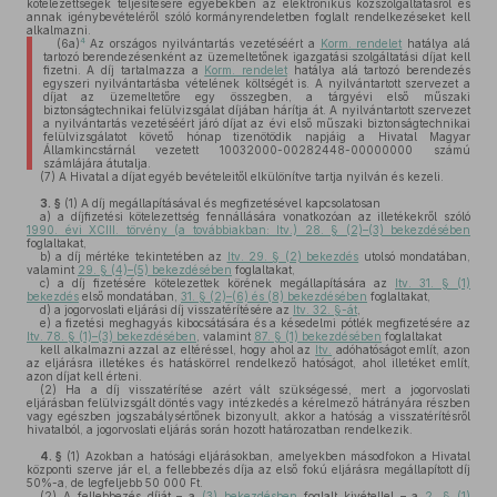
kötelezettségek teljesítésére egyebekben az elektronikus közszolgáltatásról és
annak igénybevételéről szóló kormányrendeletben foglalt rendelkezéseket kell
alkalmazni.
4
(6a)
Az országos nyilvántartás vezetéséért a
Korm. rendelet
hatálya alá
tartozó berendezésenként az üzemeltetőnek igazgatási szolgáltatási díjat kell
fizetni. A díj tartalmazza a
Korm. rendelet
hatálya alá tartozó berendezés
egyszeri nyilvántartásba vételének költségét is. A nyilvántartott szervezet a
díjat az üzemeltetőre egy összegben, a tárgyévi első műszaki
biztonságtechnikai felülvizsgálat díjában hárítja át. A nyilvántartott szervezet
a nyilvántartás vezetéséért járó díjat az évi első műszaki biztonságtechnikai
felülvizsgálatot követő hónap tizenötödik napjáig a Hivatal Magyar
Államkincstárnál vezetett 10032000-00282448-00000000 számú
számlájára átutalja.
(7)
A Hivatal a díjat egyéb bevételeitől elkülönítve tartja nyilván és kezeli.
3. §
(1)
A díj megállapításával és megfizetésével kapcsolatosan
a)
a díjfizetési kötelezettség fennállására vonatkozóan az illetékekről szóló
1990. évi XCIII. törvény (a továbbiakban: Itv.) 28. § (2)–(3) bekezdésében
foglaltakat,
b)
a díj mértéke tekintetében az
Itv. 29. § (2) bekezdés
utolsó mondatában,
valamint
29. § (4)–(5) bekezdésében
foglaltakat,
c)
a díj fizetésére kötelezettek körének megállapítására az
Itv. 31. § (1)
bekezdés
első mondatában,
31. § (2)–(6) és (8) bekezdésében
foglaltakat,
d)
a jogorvoslati eljárási díj visszatérítésére az
Itv. 32. §-át
,
e)
a fizetési meghagyás kibocsátására és a késedelmi pótlék megfizetésére az
Itv. 78. § (1)–(3) bekezdésében
, valamint
87. § (1) bekezdésében
foglaltakat
kell alkalmazni azzal az eltéréssel, hogy ahol az
Itv.
adóhatóságot említ, azon
az eljárásra illetékes és hatáskörrel rendelkező hatóságot, ahol illetéket említ,
azon díjat kell érteni.
(2)
Ha a díj visszatérítése azért vált szükségessé, mert a jogorvoslati
eljárásban felülvizsgált döntés vagy intézkedés a kérelmező hátrányára részben
vagy egészben jogszabálysértőnek bizonyult, akkor a hatóság a visszatérítésről
hivatalból, a jogorvoslati eljárás során hozott határozatban rendelkezik.
4. §
(1)
Azokban a hatósági eljárásokban, amelyekben másodfokon a Hivatal
központi szerve jár el, a fellebbezés díja az első fokú eljárásra megállapított díj
50%-a, de legfeljebb 50 000 Ft.
(2)
A fellebbezés díját – a
(3) bekezdésben
foglalt kivétellel – a
2. § (1)