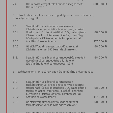
3
7.4.
100 m
össztérfogat felett minden megkezdett
+38 000 Ft
3
100 m
esetén
8. Töltőlétesítmény létesítésének engedélyezése csővezetékeivel,
töltőhelyeivel együtt
8.1.
Szállítható nyomástartó berendezések
töltőlétesítményei a töltési tevékenység szerint
8.1.1.
Hordozható tűzoltó készülékek CO
palackjának
68 000 Ft
2
töltése palackból átfejtéssel, illetőleg kizárólag
búvárpalack töltése légtérből kompresszorral
8.1.2.
Acetilén töltőlétesítmény
137 000 Ft
8.1.3.
Gáztöltő/forgalmazó gazdálkodó szervezet
68 000 Ft
töltőlétesítménye töltő berendezésenként
8.2.
Szállítható nyomástartó berendezésből telepített
68 000 Ft
nyomástartó berendezésbe gázt lefejtő
létesítmény lefejtő berendezésenként
9. Töltőlétesítmény javításának vagy átalakításának jóváhagyása
9.1.
Szállítható nyomástartó berendezések
töltőlétesítményei a töltési tevékenység szerint
9.1.1.
Hordozható tűzoltó készülékek CO
palackjának
68 000 Ft
2
töltése palackból átfejtéssel, illetőleg kizárólag
búvárpalack töltése légtérből kompresszorral
9.1.2.
Acetilén töltőlétesítmény
137 000 Ft
9.1.3.
Gáztöltő/forgalmazó gazdálkodó szervezet
68 000 Ft
töltőlétesítménye töltő berendezésenként