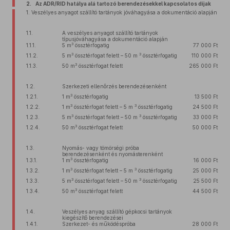
2. Az ADR/RID hatálya alá tartozó berendezésekkel kapcsolatos díjak
1. Veszélyes anyagot szállító tartányok jóváhagyása a dokumentáció alapján
1.1.
A veszélyes anyagot szállító tartányok
típusjóváhagyása a dokumentáció alapján
3
1.1.1.
5 m
össztérfogatig
77 000 Ft
3
3
1.1.2.
5 m
össztérfogat felett – 50 m
össztérfogatig
110 000 Ft
3
1.1.3.
50 m
össztérfogat felett
265 000 Ft
1.2.
Szerkezeti ellenőrzés berendezésenként
3
1.2.1.
1 m
össztérfogatig
13 500 Ft
3
3
1.2.2.
1 m
össztérfogat felett – 5 m
össztérfogatig
24 500 Ft
3
3
1.2.3.
5 m
össztérfogat felett – 50 m
össztérfogatig
33 000 Ft
3
1.2.4.
50 m
össztérfogat felett
50 000 Ft
1.3.
Nyomás- vagy tömörségi próba
berendezésenként és nyomásterenként
3
1.3.1.
1 m
össztérfogatig
16 000 Ft
3
3
1.3.2.
1 m
össztérfogat felett – 5 m
össztérfogatig
25 000 Ft
3
3
1.3.3.
5 m
össztérfogat felett – 50 m
össztérfogatig
25 500 Ft
3
1.3.4.
50 m
össztérfogat felett
44 500 Ft
1.4.
Veszélyes anyag szállító gépkocsi tartányok
kiegészítő berendezései
1.4.1.
Szerkezet- és működéspróba
28 000 Ft