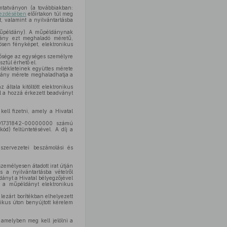
mtatványon (a továbbiakban:
ekezdésében
előírtakon túl meg
t, valamint a nyilvántartásba
 műpéldány). A műpéldánynak
dány ezt meghaladó méretű,
ösen fényképet, elektronikus
etősége az egységes személyre
ztül érhető el.
llékleteinek együttes mérete
ldány mérete meghaladhatja a
általa kitöltött elektronikus
al a hozzá érkezett beadványt
kell fizetni, amely a Hivatal
0-01731842-00000000 számú
ód) feltüntetésével. A díj a
 szervezetei beszámolási és
zemélyesen átadott irat útján
s a nyilvántartásba vételről
ldányt a Hivatal bélyegzőjével
én a műpéldányt elektronikus
lezárt borítékban elhelyezett
nikus úton benyújtott kérelem
 amelyben meg kell jelölni a