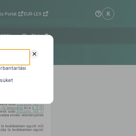
s Portál
EUR-LEX
ELI
+
rbantartási
l
ésüket
z egyes miniszterek, valamint
 a) pontjában
meghatározott
réről szóló
212/2010. (VII. 1.)
§ (3) bekezdése
és a
6. § (3)
réről szóló
212/2010. (VII. 1.)
Hivatala elnöke véleményének
y (a továbbiakban együtt: mű)
sultja (a továbbiakban együtt: