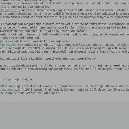
nására irányuló kérelmet elektronikus úton, vagy papír alapon két példányban kell benyúj
nására irányuló kérelem díjmentes.
2) bekezdésnek
megfelelő személyesen vagy képviselő által személyesen átadott irat útján
t a benyújtástól számított 21 napon belül teljesíti és a visszavonó nyilatkozatot tartal
 visszavonásra vonatkozó döntést részére megküldi és a visszavonás tényét a műnyilvántart
ős határozatában megállapítja a szerző személyét, a szerző bármikor kérheti a korábban 
ántartásból. A kérelmet formanyomtatványon kell benyújtani, amelyben meg kell jelölni a
lvántartásba vett mű címét, műfaját és nyilvántartási számát.
tartásból való törlésre irányuló kérelmet elektronikus úton, vagy papír alapon két p
 határozatot mellékelni kell.
rtásból való törlésre irányuló kérelem díjmentes.
(2) bekezdésnek
megfelelő személyesen vagy képviselő által személyesen átadott irat útján
t a benyújtástól számított 21 napon belül teljesíti, és a szerzőként bejegyzett személy
ó nyilatkozatot tartalmazó kérelem másodpéldányát a szerző részére átadja, vagy a törlé
zott határozatát közli a korábban szerzőként bejegyzett személlyel is.
adott hozzájárulása esetén a Hivatal a formanyomtatványon feltüntetett és a kérelmező á
int az adatokat a nyilvánosság tájékoztatásának céljából bárki által megtekinthető, el
nuár 1-jén lép hatályba.
ktronikus ügyintézést az elektronikus ügyintézés és a bizalmi szolgáltatások általános
bekezdése
szerint 2018. január 1-jét megelőzően nem vállalta, 2017. december 31-ig az ele
n hatályos rendelkezéseit kell alkalmazni.