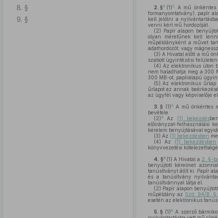
8. §
1
2
2. §
(1)
A mű önkéntes mű
formanyomtatvány), papír al
9. §
kell jelölni a nyilvántartás
venni kért mű hordozóját.
(2)
Papír alapon benyújto
olyan méretűnek kell lenn
műpéldányként a művet tartó
adathordozót, vagy mágnessza
(3)
A Hivatal előtt a mű ö
szabott ügyintézési felületen
(4)
Az elektronikus úton b
nem haladhatja meg a 300 MB
300 MB-ot, papíralapú ügyinté
(5)
Az elektronikus űrlap d
űrlapot az annak beérkezését
az ügyfél vagy képviselője e
3
3. §
(1)
A mű önkéntes műn
bevétele.
4
(2)
Az
(1) bekezdés
be
előirányzat-felhasználási ke
kérelem benyújtásával egyid
(3)
Az
(1) bekezdésben
meg
(4)
Az
(1) bekezdésben
könyvvezetési kötelezettségé
5
4. §
(1)
A Hivatal a
2. §-b
benyújtott kérelmet azonnal
tanúsítványt állít ki. Papír 
és a tanúsítvány nyilvántar
tanúsítvánnyal látja el.
(2)
Papír alapon benyújtot
műpéldány az
Szjt. 94/B. §
esetén az elektronikus tanús
6
5. §
(1)
A szerző bármikor
nyilvántartásba vett mű címét