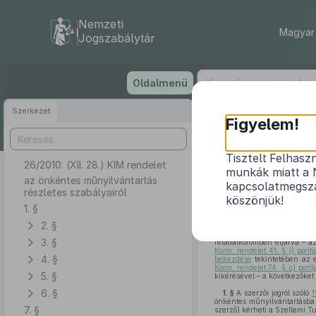
Nemzeti
Magyar 
Jogszabálytár
Ugrás
Oldalmenü
a
tartalomra
Szerkezet
Figyelem!
Tisztelt Felhasz
26/2010. (XII. 28.) KIM rendelet
munkák miatt a 
az önkéntes műnyilvántartás
kapcsolatmegsza
részletes szabályairól
köszönjük!
1. §
2. §
A szerzői jogról szóló
1999.
a Miniszterelnökséget vezet
3. §
feladatkörömben eljárva – az
Korm. rendelet 41. § j) pont
4. §
bekezdése
tekintetében az e
Korm. rendelet 74. § c) pont
5. §
kikérésével – a következőket
6. §
1. §
A szerzői jogról szóló
1
önkéntes műnyilvántartásba 
7. §
szerző) kérheti a Szellemi Tu