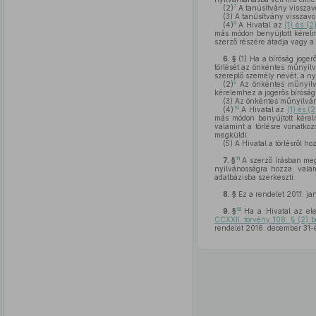
7
(2)
A tanúsítvány visszavo
(3)
A tanúsítvány visszavo
8
(4)
A Hivatal az
(1) és (
más módon benyújtott kérelme
szerző részére átadja vagy a
6. §
(1)
Ha a bíróság joger
törlését az önkéntes műnyilv
szereplő személy nevét, a nyi
9
(2)
Az önkéntes műnyilván
kérelemhez a jogerős bírósági
(3)
Az önkéntes műnyilvánta
10
(4)
A Hivatal az
(1) és 
más módon benyújtott kérelme
valamint a törlésre vonatkoz
megküldi.
(5)
A Hivatal a törlésről ho
11
7. §
A szerző írásban meg
nyilvánosságra hozza, valam
adatbázisba szerkeszti.
8. §
Ez a rendelet 2011. ja
12
9. §
Ha a Hivatal az ele
CCXXII. törvény 108. § (2) 
rendelet 2016. december 31-é