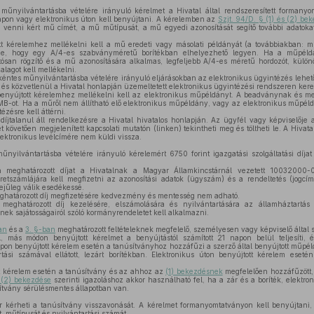
nyilvántartásba vételére irányuló kérelmet a Hivatal által rendszeresített formanyo
apon vagy elektronikus úton kell benyújtani. A kérelemben az
Szjt. 94/D. § (1) és (2) b
ba venni kért mű címét, a mű műtípusát, a mű egyedi azonosítását segítő további adatoka
tt kérelemhez mellékelni kell a mű eredeti vagy másolati példányát (a továbbiakban:
ie, hogy egy A/4-es szabványméretű borítékban elhelyezhető legyen. Ha a műpél
san rögzítő és a mű azonosítására alkalmas, legfeljebb A/4-es méretű hordozót, külön
lagot kell mellékelni.
nkéntes műnyilvántartásba vételére irányuló eljárásokban az elektronikus ügyintézés leh
 és közvetlenül a Hivatal honlapján üzemeltetett elektronikus ügyintézési rendszeren keres
enyújtott kérelemhez mellékelni kell az elektronikus műpéldányt. A beadványnak és me
-ot. Ha a műről nem állítható elő elektronikus műpéldány, vagy az elektronikus műpé
zésre kell áttérni.
íjtalanul áll rendelkezésre a Hivatal hivatalos honlapján. Az ügyfél vagy képviselője az 
 követően megjelenített kapcsolati mutatón (linken) tekintheti meg és töltheti le. A Hivat
lektronikus levélcímére nem küldi vissza.
yilvántartásba vételére irányuló kérelemért 6750 forint igazgatási szolgáltatási díjat 
n meghatározott díjat a Hivatalnak a Magyar Államkincstárnál vezetett 1003200
retszámlájára kell megfizetni az azonosítási adatok (ügyszám) és a rendeltetés (jogcímk
ejűleg válik esedékessé.
határozott díj megfizetésére kedvezmény és mentesség nem adható.
meghatározott díj kezelésére, elszámolására és nyilvántartására az államháztartás
nek sajátosságairól szóló kormányrendeletet kell alkalmazni.
an
és a
3. §-ban
meghatározott feltételeknek megfelelő, személyesen vagy képviselő által s
, más módon benyújtott kérelmet a benyújtástól számított 21 napon belül teljesíti, é
alapon benyújtott kérelem esetén a tanúsítványhoz hozzáfűzi a szerző által benyújtott műpé
tási számával ellátott, lezárt borítékban. Elektronikus úton benyújtott kérelem eset
t kérelem esetén a tanúsítvány és az ahhoz az
(1) bekezdésnek
megfelelően hozzáfűzött, 
 (2) bekezdése
szerinti igazoláshoz akkor használható fel, ha a zár és a boríték, elektro
ítvány sérülésmentes állapotban van.
 kérheti a tanúsítvány visszavonását. A kérelmet formanyomtatványon kell benyújtani,
, műtípusát és nyilvántartási számát.