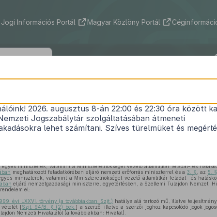
Jogi Információs Portál
Magyar Közlöny Portál
Céginformáció
26/2010. (XII. 28.) KIM rendelet
nálóink! 2026. augusztus 8-án 22:00 és 22:30 óra között ka
az önkéntes műnyilvántartás részletes szabályairó
Nemzeti Jogszabálytár szolgáltatásában átmeneti
Hatályos: 2025. 01. 31. –
kadásokra lehet számítani. Szíves türelmüket és megért
 évi LXXVI. törvény 112. § (5) bekezdés a) és b) pontjában
kapott felhatalmazás alapján, a
ő államtitkár feladat- és hatásköréről szóló
212/2010. (VII. 1.) Korm. rendelet 12. §
 egyes miniszterek, valamint a Miniszterelnökséget vezető államtitkár feladat- és hatáskö
jában
meghatározott feladatkörében eljáró nemzeti erőforrás miniszterrel és a
3. §
, az
5. 
gyes miniszterek, valamint a Miniszterelnökséget vezető államtitkár feladat- és hatáskö
jában
eljáró nemzetgazdasági miniszterrel egyetértésben, a Szellemi Tulajdon Nemzeti 
 rendelem el:
999. évi LXXVI. törvény (a továbbiakban: Szjt.)
hatálya alá tartozó mű, illetve teljesítmén
vételét [
Szjt. 94/B. § (2) bek.
] a szerző, illetve a szerzői joghoz kapcsolódó jogok jogo
lajdon Nemzeti Hivatalától (a továbbiakban: Hivatal).