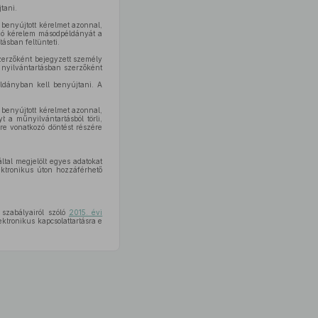
tani.
 benyújtott kérelmet azonnal,
mazó kérelem másodpéldányát a
ásban feltünteti.
szerzőként bejegyzett személy
 nyilvántartásban szerzőként
éldányban kell benyújtani. A
 benyújtott kérelmet azonnal,
t a műnyilvántartásból törli,
sre vonatkozó döntést részére
ltal megjelölt egyes adatokat
ektronikus úton hozzáférhető
 szabályairól szóló
2015. évi
ktronikus kapcsolattartásra e