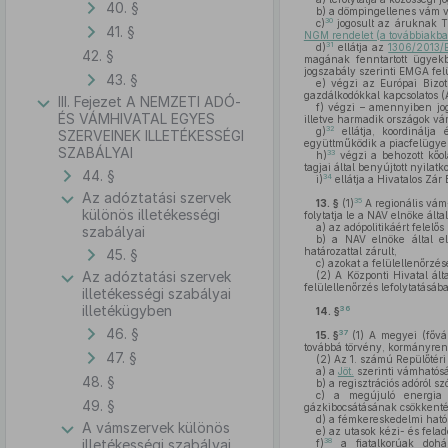
40. §
b)
a dömpingellenes vám vis
30
c)
jogosult az áruknak T
41. §
NGM rendelet (a továbbiakba
31
d)
ellátja az
1306/2013/E
42. §
magának fenntartott ügye
jogszabály szerinti EMGA felül
43. §
e)
végzi az Európai Bizott
gazdálkodókkal kapcsolatos 
III. Fejezet A NEMZETI ADÓ-
f)
végzi – amennyiben jogs
ÉS VÁMHIVATAL EGYES
illetve harmadik országok vám
32
g)
ellátja, koordinálja 
SZERVEINEK ILLETÉKESSÉGI
együttműködik a piacfelügyel
SZABÁLYAI
33
h)
végzi a behozott kőol
tagjai által benyújtott nyilat
44. §
34
i)
ellátja a Hivatalos Zár
Az adóztatási szervek
35
13. §
(1)
A regionális vám
különös illetékességi
folytatja le a NAV elnöke álta
a)
az adópolitikáért felelő
szabályai
b)
a NAV elnöke által elr
határozattal zárult,
45. §
c)
azokat a felülellenőrzése
Az adóztatási szervek
(2)
A Központi Hivatal álta
felülellenőrzés lefolytatásáb
illetékességi szabályai
illetékügyben
36
14. §
46. §
37
15. §
(1)
A megyei (fővár
továbbá törvény, kormányrend
47. §
(2)
Az 1. számú Repülőtéri 
a)
a
Jöt.
szerinti vámhatósá
48. §
b)
a regisztrációs adóról sz
c)
a megújuló energia k
49. §
gázkibocsátásának csökkenté
d)
a fémkereskedelmi hatós
A vámszervek különös
e)
az utasok kézi- és fela
38
illetékességi szabályai
f)
a fiatalkorúak dohán