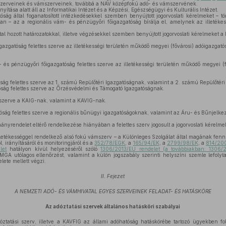
szerveinek és vámszerveinek, továbbá a NAV középfokú adó- és vámszervének.
nyítása alatt áll az Informatikai Intézet és a Képzési, Egészségügyi és Kulturális Intézet.
ság által foganatosított intézkedésekkel szemben benyújtott jogorvoslati kérelmeket – 
an – az a regionális vám- és pénzügyőri főigazgatóság bírálja el, amelynek az illetékes
tal hozott határozatokkal, illetve végzésekkel szemben benyújtott jogorvoslati kérelmeket a 
igazgatóság felettes szerve az illetékességi területén működő megyei (fővárosi) adóigazgat
 és pénzügyőri főigazgatóság felettes szerve az illetékességi területén működő megyei (
ság felettes szerve az 1. számú Repülőtéri Igazgatóságnak, valamint a 2. számú Repülőtéri
ság felettes szerve az Őrzésvédelmi és Támogató Igazgatóságnak.
 szerve a KAIG-nak, valamint a KAVIG-nak.
ság felettes szerve a regionális bűnügyi igazgatóságoknak, valamint az Áru- és Bűnjelkez
nyrendelet eltérő rendelkezése hiányában a felettes szerv jogosult a jogorvoslati kérelmek
illetékességgel rendelkező alsó fokú vámszerv – a Különleges Szolgálat által magának fenn
l, irányításáról és monitoringjáról és a
352/78/EGK
, a
165/94/EK
, a
2799/98/EK
, a
814/20
let
hatályon kívül helyezéséről szóló
1306/2013/EU rendelet (a továbbiakban: 1306/20
GA utólagos ellenőrzést, valamint a külön jogszabály szerinti helyszíni szemle lefolyta
lete mellett végzi.
II. Fejezet
A NEMZETI ADÓ- ÉS VÁMHIVATAL EGYES SZERVEINEK FELADAT- ÉS HATÁSKÖRE
Az adóztatási szervek általános hatásköri szabályai
tatási szerv, illetve a KAVFIG az állami adóhatóság hatáskörébe tartozó ügyekben fol