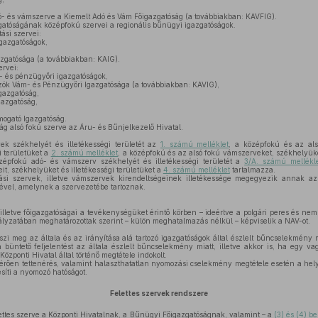
 és vámszerve a Kiemelt Adó és Vám Főigazgatóság (a továbbiakban: KAVFIG).
tóságának középfokú szervei a regionális bűnügyi igazgatóságok.
ási szervei:
igazgatóságok,
zgatósága (a továbbiakban: KAIG).
rvei:
- és pénzügyőri igazgatóságok,
ók Vám- és Pénzügyőri Igazgatósága (a továbbiakban: KAVIG),
gazgatóság,
gazgatóság,
ogató Igazgatóság.
g alsó fokú szerve az Áru- és Bűnjelkezelő Hivatal.
ek székhelyét és illetékességi területét az
1. számú melléklet
, a középfokú és az als
i területüket a
2. számú melléklet
, a középfokú és az alsó fokú vámszerveket, székhelyüket
zépfokú adó- és vámszerv székhelyét és illetékességi területét a
3/A. számú mellékl
it, székhelyüket és illetékességi területüket a
4. számú melléklet
tartalmazza.
si szervek, illetve vámszervek kirendeltségeinek illetékessége megegyezik annak az a
ével, amelynek a szervezetébe tartoznak.
lletve főigazgatóságai a tevékenységüket érintő körben – ideértve a polgári peres és nem 
lyzatában meghatározottak szerint – külön meghatalmazás nélkül – képviselik a NAV-ot.
zi meg az általa és az irányítása alá tartozó igazgatóságok által észlelt bűncselekmény mi
 büntető feljelentést az általa észlelt bűncselekmény miatt, illetve akkor is, ha egy va
Központi Hivatal által történő megtétele indokolt.
érően tettenérés, valamint halaszthatatlan nyomozási cselekmény megtétele esetén a hely
tesíti a nyomozó hatóságot.
Felettes szervek rendszere
ttes szerve a Központi Hivatalnak, a Bűnügyi Főigazgatóságnak, valamint – a
(3) és (4) 