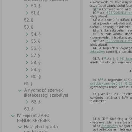
kiskereskedelmi tevékenysé
50. §
összefüggő vámhatósági felad
39
g)
a környezetvédelmi term
51. §
40
h)
az
1306/2013/EU rend
lefolytatását.
52. §
(3)
A 2. számú Repülőtéri I
a)
a jövedéki adóztatással
53. §
elsőfokú hatósági feladatokat
b)
a fémkereskedelmi hatós
54. §
41
c)
a fiatalkorúak dohá
kiskereskedelmi tevékenység
55. §
42
d)
az
1306/2013/EU rend
lefolytatását.
56. §
(4)
A Repülőtéri Főigazga
bekezdése
szerinti, a tranzit
57. §
43
15/A. §
Az
1. § (4) be
58. §
kérelemre ellátja a vámazonos
59. §
A
60. §
44
16. §
A regionális bűn
61. §
továbbiakban: Be.) 36. § (
jogszabályok rendelkezései s
A nyomozó szervek
17. §
Az Áru- és Bűnjelkez
illetékességi szabályai
jogkörében eljárva a NAV re
62. §
feladatokat.
63. §
IV. Fejezet ZÁRÓ
45
18. §
(1)
Kizárólag a KAI
RENDELKEZÉSEK
kivételével, ide nem értve a
Hatályba léptető
a)
az
Áfa törvény
alapján a
aa)
belföldön nem letelepe
rendelkezés