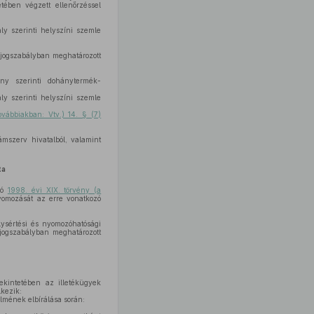
tében végzett ellenőrzéssel
ly szerinti helyszíni szemle
, jogszabályban meghatározott
ény szerinti dohánytermék-
ly szerinti helyszíni szemle
vábbiakban: Vtv.) 14. § (7)
ámszerv hivatalból, valamint
ta
óló
1998. évi XIX. törvény (a
yomozását az erre vonatkozó
ysértési és nyomozóhatósági
 jogszabályban meghatározott
ekintetében az illetékügyek
lkezik:
elmének elbírálása során: