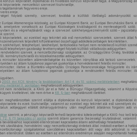
s konzuli képviselet, diplomáciai és hivatásos konzuli képviselet tagja, a Magyarország á
k képviselete, nemzetközi szervezet tisztviselője,
s tagállamának fegyveres ereje,
yveres ereje,
get folytató személy, szervezet, továbbá a külföldi illetőségű adományozótól 
z Európai Atomenergia-közösség, az Európai Központi Bank, az Európai Beruházási Bank, é
ek, amelyekre vonatkozik az Európai Közösségek kiváltságairól és mentességeiről szóló, 
yvben és a végrehajtásáról vagy a szervezet székhelyegyezményéről szóló – jogszabály
k szerint,
 képviseletek, az ezekkel egy tekintet alá eső nemzetközi szervezetek, szervek által fog
nszemélyeknek teljesített kifizetésekkel összefüggő adókötelezettségek tekintetében,
 székhellyel, telephellyel, lakóhellyel, tartózkodási hellyel nem rendelkező külföldi sze
sülő telephelyen gazdasági tevékenységet folytató külföldi vállalkozás adóügyében,
endvédelmi szervek, a nemzetbiztonsági szolgálatok, az Országgyűlési Őrség, továbbá a
elői, kormánytisztviselői és közalkalmazottai adóügyében,
 miniszter közvetlen alárendeltségébe és közvetlen irányítása alá tartozó szervezetek
yekben az állam tulajdonosi jogainak gyakorlója a honvédelemért felelős miniszter,
miniszter, illetve a Büntetés-végrehajtás Országos Parancsnoksága felügyelete és irán
lyekben az állam tulajdonosi jogainak gyakorlója a rendészetért felelős miniszter, il
óügyében,
ló
2003. évi XCII. törvény (a továbbiakban: Art.) 4. és 10. számú mellékleteiben
meghatározo
ámú melléklet II. pontjában
meghatározott adóügyekben.
t nem rendelkezik, a KAIG jár el a NAV, a Bűnügyi Főigazgatóság, valamint a Képzési,
ékügyek kivételével, ide nem értve a
48. §-ban
meghatározott illetéket.
 meghatározottak szerint ellátja a diplomáciai és konzuli képviselet, a diplomáciai és
pviselete és ezek tisztviselője, valamint az ezekkel egy tekintet alá eső személyek és 
taluk adójeggyel ellátott dohánygyártmány után megfizetett általános forgalmi adó vi
zdése
szerinti, a pénzügyi képviselőt terhelő bejelentési kötelezettséget a KAIG-hoz kell telj
t. 72. § (1) bekezdés
c)
pontja
szerinti állami garancia (kezesség) kiutalásával, valamin
a beváltásához kapcsolódó ellenőrzéssel kapcsolatos állami adóhatósági feladatokat.
k utasítására, honvédelmi vagy nemzetbiztonsági érdekek által indokolt esetben a hatás
mzetbiztonsági szolgálatokkal szerződéses kapcsolatban állt vagy álló adózónál is vé
kban ellenőrzést. Ebben az esetben az ellenőrzés eredménye alapján megindítandó hatósági