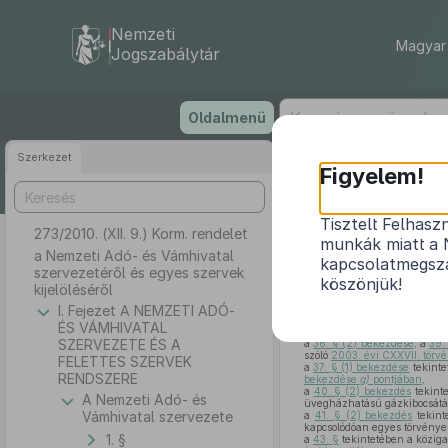
Nemzeti
Magyar 
Jogszabálytár
Ugrás
Oldalmenü
a
tartalomra
Szerkezet
Figyelem!
Tisztelt Felhasz
273/2010. (XII. 9.) Korm. rendelet
a Nemzeti Ad
munkák miatt a 
a Nemzeti Adó- és Vámhivatal
kapcsolatmegsza
szervezetéről és egyes szervek
köszönjük!
kijelöléséről
I. Fejezet A NEMZETI ADÓ-
A Kormány a Nemzeti Adó-
ÉS VÁMHIVATAL
(2)
a)–h)
pontjaiban
, továbbá
SZERVEZETE ÉS A
a
36. § (2) bekezdése
, a
39.
szóló
2003. évi CXXVII. törvé
FELETTES SZERVEK
a
37. § (1) bekezdése
tekinte
RENDSZERE
bekezdése
g)
pontjában
,
a
40. § (2) bekezdés
tekinte
A Nemzeti Adó- és
üvegházhatású gázkibocsátá
Vámhivatal szervezete
a
41. § (2) bekezdés
tekint
kapcsolódóan egyes törvények
1. §
a
43. §
tekintetében a közigaz