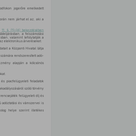
sodfokon jogerőre emelkedett
.
során nem járhat el az, aki a
a
11. § (1)–(4) bekezdésében
ődeljárásban, a felszámolási
sban, valamint lefolytatják a
 az elektronikus árveréseket.
tait a Központi Hivatal látja
 számára rendszeresített adó-
yezmény alapján a kölcsönös
kat.
 és piacfelügyeleti feladatok
kadályozásáról szóló törvény
encsejáték felügyeleti díj és
 adóztatási és vámszervei is
log helye szerint illetékes