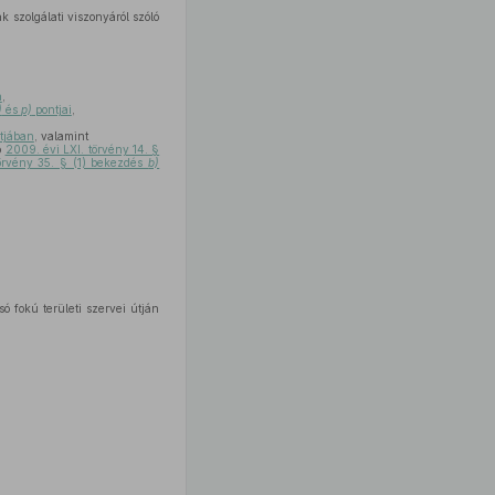
 szolgálati viszonyáról szóló
n
,
)
és
p)
pontjai
,
tjában
, valamint
ó
2009. évi LXI. törvény 14. §
örvény 35. § (1) bekezdés
b)
ó fokú területi szervei útján