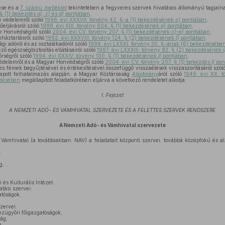
ése és a
7. számú melléklet
tekintetében a fegyveres szervek hivatásos állományú tagjainak
 § (1) bekezdés
a), c)
és
d)
pontjában
,
i védelemről szóló
1996. évi XXXVII. törvény 42. §-a (1) bekezdésének
e)
pontjában
,
őeljárásról szóló
1998. évi XIX. törvény 604. § (1) bekezdésének
a)
pontjában
,
r Honvédségről szóló
2004. évi CV. törvény 207. § (1) bekezdésének
c)–e)
pontjában
,
háztartásról szóló
1992. évi XXXVIII. törvény 124. § (2) bekezdésének
l)
pontjában
,
gi adóról és az osztalékadóról szóló
1996. évi LXXXI. törvény 30. §-ának (6) bekezdésébe
ző egészségbiztosítás ellátásairól szóló
1997. évi LXXXIII. törvény 83. § (2) bekezdésének
j
rségről szóló
1994. évi XXXIV. törvény 100. § (1) bekezdésének
j)
pontjában
,
édelemről és a Magyar Honvédségről szóló
2004. évi CV. törvény 207. § (1) bekezdés
i)
pon
s fémek begyűjtésével és értékesítésével összefüggő visszaélések visszaszorításáról szól
pott felhatalmazás alapján, a Magyar Köztársaság
Alkotmány
áról szóló
1949. évi XX. t
zdésében
megállapított feladatkörében eljárva a következő rendeletet alkotja:
I. Fejezet
A NEMZETI ADÓ- ÉS VÁMHIVATAL SZERVEZETE ÉS A FELETTES SZERVEK RENDSZERE
A Nemzeti Adó- és Vámhivatal szervezete
ámhivatal (a továbbiakban: NAV) a feladatait központi szervei, továbbá középfokú és als
:
g,
és Kulturális Intézet.
tási szervei:
atóságok,
zervei:
nzügyőri főigazgatóságok,
ág,
g,