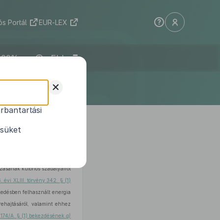
s Portál
EUR-LEX
ELI
+
rbantartási
1
ijelöléséről
ésüket
ezdés
a)–b)
pontjában
és
81. §
azásának különös szabályairól
. évi XLIII. törvény 342. § (1)
kedésben felhasznált energia
rehajtásáról, valamint ehhez
 174/A. § (1) bekezdésének
a)