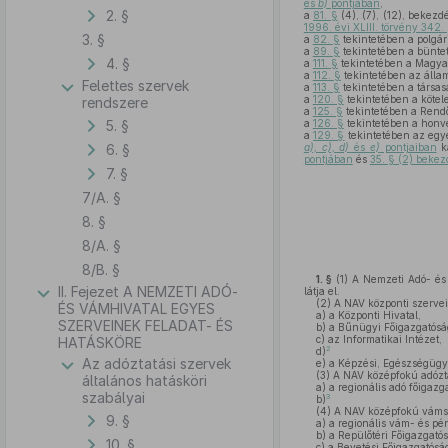
és
b)
pontjában
,
2. §
a
81. §
(4), (7), (12), bekezd
1996. évi XLIII. törvény 342.
3. §
a
82. §
tekintetében a polgár
a
89. §
tekintetében a büntet
4. §
a
111. §
tekintetében a Magya
a
112. §
tekintetében az állam
Felettes szervek
a
113. §
tekintetében a társasá
a
120. §
tekintetében a kötele
rendszere
a
125. §
tekintetében a Rendő
5. §
a
126. §
tekintetében a honv
a
129. §
tekintetében az egye
6. §
a), c), d)
és
e)
pontjaiban
ka
pontjában
és
35. § (2) beke
7. §
7/A. §
8. §
8/A. §
8/B. §
1. §
(1)
A Nemzeti Adó- és V
II. Fejezet A NEMZETI ADÓ-
látja el.
(2)
A NAV központi szervei
ÉS VÁMHIVATAL EGYES
a)
a Központi Hivatal,
SZERVEINEK FELADAT- ÉS
b)
a Bűnügyi Főigazgatósá
c)
az Informatikai Intézet,
HATÁSKÖRE
2
d)
Az adóztatási szervek
e)
a Képzési, Egészségügyi 
(3)
A NAV középfokú adózta
általános hatásköri
a)
a regionális adó főigazg
szabályai
3
b)
(4)
A NAV középfokú váms
9. §
a)
a regionális vám- és pé
b)
a Repülőtéri Főigazgatós
10. §
c)
a Bevetési Főigazgatósá