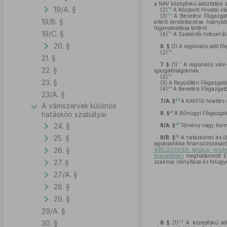
a NAV középfokú adóztatási 
19/A. §
13
(2)
A Központi Hivatal irá
14
(3)
A Bevetési Főigazgató
19/B. §
eltérő rendelkezése hiányáb
foganatosítása történt.
19/C. §
15
(4)
A Szakértői Intézet ál
20. §
6. §
(1)
A regionális adó fő
16
(2)
21. §
17
7. §
(1)
A regionális vám-
22. §
igazgatóságoknak.
18
(2)
23. §
(3)
A Repülőtéri Főigazgató
19
(4)
A Bevetési Főigazgató
23/A. §
20
7/A. §
A KAVFIG felettes
A vámszervek különös
21
hatásköri szabályai
8. §
A Bűnügyi Főigazgató
24. §
22
8/A. §
Törvény vagy kormá
25. §
23
8/B. §
A hatáskörrel és 
agrárpolitika finanszírozásáró
26. §
485/2008/EK tanácsi rende
fejezetében
meghatározott EM
27. §
szakmai irányítása és felügye
27/A. §
28. §
29. §
29/A. §
30. §
24
9. §
(1)
A középfokú adóz