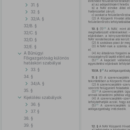
elrendelt felülellenőrzéseket.
31. §
a)
az adópolitikáért felelő
b)
a NAV elnöke által elr
32. §
határozattal zárult,
c)
azokat a felülellenőrzése
32/A. §
(2)
A Központi Hivatal álta
felülellenőrzés lefolytatásáb
32/B. §
25
10. §
(1)
A NAV, mint ál
32/C. §
meghatározott eltérésekkel 
eljárásban, a kényszertörlés
32/D. §
NAV rendelkezése alá került é
(2)
A szokásos piaci ár megá
32/E. §
(3)
A NAV-nak a számla, egy
el.
A Bűnügyi
(4)
Az általános forgalmi a
visszaigénylő laptól eltérő 
Főigazgatóság különös
26
(5)
A kapcsolt vállalkoz
hatásköri szabályai
egyeztetési eljárások lefolytat
33. §
27
10/A. §
Az adóigazgatóság
34. §
11. §
(1)
A szerencsejáték 
tekintetében a Központi Hivata
34/A. §
(2)
A szerencsejáték-szerv
szerinti felügyeleti feladatok
35. §
28
(3)
A szerencsejáték ügyb
annak késedelmi pótléka végre
Kijelölési szabályok
(4)
A szerencsejáték-szerv
lefolytathatják azzal, hogy a
36. §
29
(5)
A szerencsejáték ügy
adóigazgatóság intézkedik.
37. §
38. §
39. §
12. §
A NAV Központi Hivat
a)
lefolytatja a közösségi 