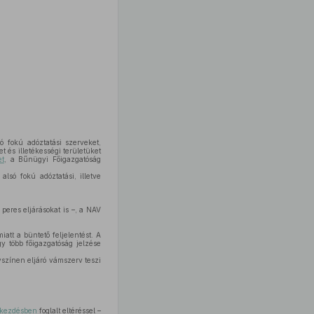
ó fokú adóztatási szerveket,
 és illetékességi területüket
et
, a Bűnügyi Főigazgatóság
lsó fokú adóztatási, illetve
peres eljárásokat is –, a NAV
att a büntető feljelentést. A
gy több főigazgatóság jelzése
színen eljáró vámszerv teszi
bekezdésben
foglalt eltéréssel –