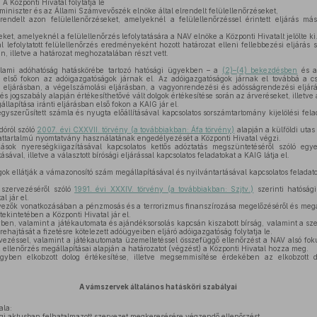
 A Központi Hivatal folytatja le
s miniszter és az Állami Számvevőszék elnöke által elrendelt felülellenőrzéseket,
endelt azon felülellenőrzéseket, amelyeknél a felülellenőrzéssel érintett eljárás má
ket, amelyeknél a felülellenőrzés lefolytatására a NAV elnöke a Központi Hivatalt jelölte ki
l lefolytatott felülellenőrzés eredményeként hozott határozat elleni fellebbezési eljárás 
an, illetve a határozat meghozatalában részt vett.
lami adóhatóság hatáskörébe tartozó hatósági ügyekben – a
(2)–(4) bekezdésben
és 
– első fokon az adóigazgatóságok járnak el. Az adóigazgatóságok járnak el továbbá a cs
i eljárásban, a végelszámolási eljárásban, a vagyonrendezési és adósságrendezési eljárá
s jogszabály alapján értékesíthetővé vált dolgok értékesítése során az árveréseket, illetve
llapítása iránti eljárásban első fokon a KAIG jár el.
szerűsített számla és nyugta előállításával kapcsolatos sorszámtartomány kijelölési felada
dóról szóló
2007. évi CXXVII. törvény (a továbbiakban: Áfa törvény)
alapján a külföldi utas
adattartalmú nyomtatvány használatának engedélyezését a Központi Hivatal végzi.
ások nyereségkiigazításával kapcsolatos kettős adóztatás megszüntetéséről szóló eg
ásával, illetve a választott bírósági eljárással kapcsolatos feladatokat a KAIG látja el.
ok ellátják a vámazonosító szám megállapításával és nyilvántartásával kapcsolatos feladato
szervezéséről szóló
1991. évi XXXIV. törvény (a továbbiakban: Szjtv.)
szerinti hatósági
l jár el.
ezők vonatkozásában a pénzmosás és a terrorizmus finanszírozása megelőzéséről és mega
 tekintetében a Központi Hivatal jár el.
en, valamint a játékautomata és ajándéksorsolás kapcsán kiszabott bírság, valamint a szer
hajtását a fizetésre kötelezett adóügyeiben eljáró adóigazgatóság folytatja le.
ezéssel, valamint a játékautomata üzemeltetéssel összefüggő ellenőrzést a NAV alsó fokú
z ellenőrzés megállapításai alapján a határozatot (végzést) a Központi Hivatal hozza meg.
ben elkobzott dolog értékesítése, illetve megsemmisítése érdekében az elkobzott do
A vámszervek általános hatásköri szabályai
ala:
jogi aktusban felhatalmazott szervezet megkeresésére végzendő ellenőrzést,