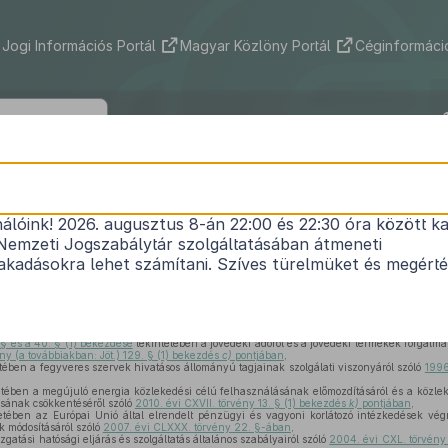
Jogi Információs Portál
Magyar Közlöny Portál
Céginformáció
273/2010. (XII. 9.) Korm. rendelet
nálóink! 2026. augusztus 8-án 22:00 és 22:30 óra között ka
ó- és Vámhivatal szervezetéről és egyes szervek k
Nemzeti Jogszabálytár szolgáltatásában átmeneti
Hatályos: 2015. 01. 01. – 2015. 12. 31.
kadásokra lehet számítani. Szíves türelmüket és megért
 és Vámhivatalról szóló
2010. évi CXXII. törvény (a továbbiakban: NAV tv.) 81. § (1) bek
 § és a 40. § (1) bekezdése
tekintetében a jövedéki adóról és a jövedéki termékek forgalm
ny (a továbbiakban: Jöt.) 129. § (1) bekezdés
c)
pontjában
,
tében a fegyveres szervek hivatásos állományú tagjainak szolgálati viszonyáról szóló
1996
tében a megújuló energia közlekedési célú felhasználásának előmozdításáról és a közle
sának csökkentéséről szóló
2010. évi CXVII. törvény 13. § (1) bekezdés
k)
pontjában
,
etében az Európai Unió által elrendelt pénzügyi és vagyoni korlátozó intézkedések vég
 módosításáról szóló
2007. évi CLXXX. törvény 22. §-ában
,
gatási hatósági eljárás és szolgáltatás általános szabályairól szóló
2004. évi CXL. törvény