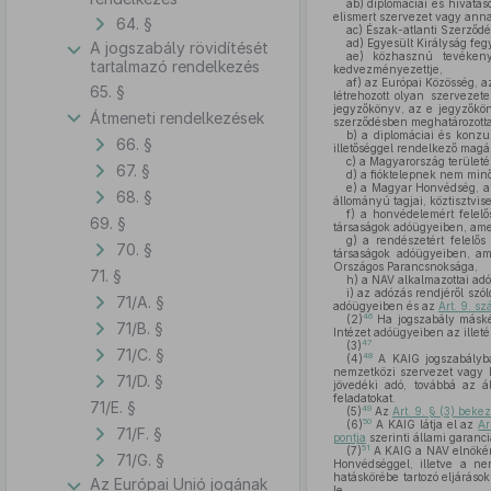
ab)
diplomáciai és hivatáso
elismert szervezet vagy anna
64. §
ac)
Észak-atlanti Szerződé
ad)
Egyesült Királyság feg
A jogszabály rövidítését
ae)
közhasznú tevékenysé
tartalmazó rendelkezés
kedvezményezettje,
af)
az Európai Közösség, a
65. §
létrehozott olyan szervezet
jegyzőkönyv, az e jegyzőkön
Átmeneti rendelkezések
szerződésben meghatározotta
b)
a diplomáciai és konzuli
66. §
illetőséggel rendelkező magá
c)
a Magyarország területén
67. §
d)
a fióktelepnek nem minő
e)
a Magyar Honvédség, a r
68. §
állományú tagjai, köztisztvis
f)
a honvédelemért felelős
69. §
társaságok adóügyeiben, amel
g)
a rendészetért felelős 
70. §
társaságok adóügyeiben, ame
Országos Parancsnoksága,
71. §
h)
a NAV alkalmazottai ad
i)
az adózás rendjéről szó
71/A. §
adóügyeiben és az
Art. 9. sz
46
(2)
Ha jogszabály máskén
71/B. §
Intézet adóügyeiben az illet
47
(3)
71/C. §
48
(4)
A KAIG jogszabályban
nemzetközi szervezet vagy ké
71/D. §
jövedéki adó, továbbá az ál
feladatokat.
71/E. §
49
(5)
Az
Art. 9. § (3) beke
50
(6)
A KAIG látja el az
Ar
71/F. §
pontja
szerinti állami garanci
51
(7)
A KAIG a NAV elnökéne
71/G. §
Honvédséggel, illetve a ne
hatáskörébe tartozó eljáráso
Az Európai Unió jogának
le.