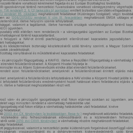
szatérítésére vonatkozó kérelmeket fogadja és az Európai Bizottsághoz továbbítja,
IR-igazolvánnyal történő nemzetközi fuvarozására vonatkozó vámegyezmény végrehajtás
n: TIR rendelet) 2. § (2) bekezdés
b)
pontjában
említett biztosítási szerződés elfogadására,
U rendelet 85. cikkében
meghatározott feladatokat (Különleges Szolgálat), végzi továbbá
kben az
1306/2013/EU rendelet V. cím III. fejezetében
meghatározott EMGA utólagos el
ellenőrzést, illetve helyszíni szemle lefolytatását,
sággal, valamint a tagállamok, illetve harmadik országok vámhatóságaival történő kapcs
(AEO) ügyekben,
zabály ettől eltérően nem rendelkezik – a vámigazgatási ügyekben az Európai Bizottsá
hatóságaival történő kapcsolattartást,
és felügyeli a NAV-ot érintő piacfelügyeleti ellenőrzéssel kapcsolatos jogszabályban f
eti hatóságokkal.
aj és kőolajtermékek biztonsági készletezéséről szóló törvény szerinti, a Magyar Szénh
kozatok záradékolását,
 Bizottság irányításával és működtetésével kapcsolatos feladatokat.
- és pénzügyőri főigazgatóság, a KAVFIG, illetve a Repülőtéri Főigazgatóság a vámhatóság
l elrendelt felülellenőrzéseket. A Központi Hivatal folytatja le.
s miniszter és az Állami Számvevőszék elnöke által elrendelt felülellenőrzéseket,
endelt azon felülellenőrzéseket, amelyeknél a felülellenőrzéssel érintett eljárás má
ket, amelyeknél a felülellenőrzés lefolytatására a NAV elnöke a Központi Hivatalt jelölte ki
l lefolytatott felülellenőrzés eredményeként hozott határozat elleni fellebbezési eljárás 
an, illetve a határozat meghozatalában részt vett.
osi) vám- és pénzügyőri igazgatóságok első fokon eljárnak azokban az ügyekben, amel
elet vagy miniszteri rendelet a vámhatóság hatáskörébe utal.
Igazgatóság első fokon ellátja a vámhatóság hatáskörébe utalt feladatokat, kivéve
gi feladatokat,
óló
2003. évi CX. törvényben (a továbbiakban: Rega-tv.)
meghatározott adóztatási feladatok
özlekedési célú felhasználásának előmozdításáról és a közlekedésben felhaszn
séről szóló
2010. évi CXVII. törvényben
a vámhatóság részére meghatározott feladatokat,
ági feladatokat,
dott poggyászaival, valamint a nemzetközi postai küldemények forgalmával összefüggő vámi
yzásának visszaszorításáról és a dohánytermékek kiskereskedelméről szóló törv