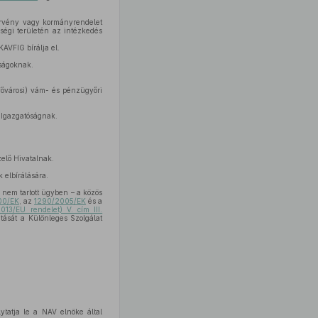
törvény vagy kormányrendelet
ségi területén az intézkedés
KAVFIG bírálja el.
óságoknak.
fővárosi) vám- és pénzügyőri
 Igazgatóságnak.
elő Hivatalnak.
 elbírálására.
 nem tartott ügyben – a közös
00/EK
, az
1290/2005/EK
és a
13/EU rendelet) V. cím III.
tását a Különleges Szolgálat
ytatja le a NAV elnöke által