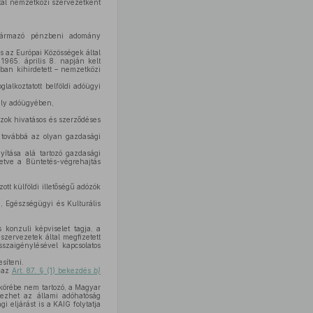
ltal nemzetközi szervezetként
származó pénzbeni adomány
s az Európai Közösségek által
1965. április 8. napján kelt
ban kihirdetett – nemzetközi
lalkoztatott belföldi adóügyi
mély adóügyében,
zok hivatásos és szerződéses
, továbbá az olyan gazdasági
yítása alá tartozó gazdasági
letve a Büntetés-végrehajtás
tt külföldi illetőségű adózók
 Egészségügyi és Kulturális
 konzuli képviselet tagja, a
szervezetek által megfizetett
sszaigénylésével kapcsolatos
esíteni.
t az
Art. 87. § (1) bekezdés
b)
körébe nem tartozó, a Magyar
gezhet az állami adóhatóság
 eljárást is a KAIG folytatja