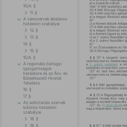
d)
a Szakértői Intézet.
10/A. §
4
(4a)
A NAV középfokú adó-
(5)
A NAV Bűnügyi Főigazga
11. §
(6)
A NAV alsó fokú adóztat
a)
a megyei (fővárosi) adó
A vámszervek általános
5
b)
hatásköri szabályai
c)
a Kiemelt Adózók Adóiga
(7)
A NAV alsó fokú vámsze
12. §
a)
a megyei (fővárosi) vám
b)
a Kiemelt Ügyek és Adóz
13. §
c)
az 1. számú Repülőtéri I
d)
a 2. számú Repülőtéri I
14. §
6
e)
7
f)
az Őrzésvédelmi és Tám
15. §
(8)
A Bűnügyi Főigazgatósá
15/A. §
8
2. §
(1)
A központi szerv
székhelyüket és illetékesség
A regionális bűnügyi
a
3. számú melléklet
, a kö
igazgatóságok
középfokú és alsó fokú szerve
9
(2)
Az alsó fokú adóztatá
hatásköre és az Áru- és
vámszervnek az illetékesség
Bűnjelkezelő Hivatal
10
(3)
feladata
3. §
A NAV igazgatóságai, i
szervezeti és működési szabá
16. §
4. §
(1)
A főigazgatóság tes
17. §
Központi Hivatal teszi meg a
Az adóztatási szervek
alapján a büntető feljelentés 
11
(2)
Az
(1) bekezdéstől
elt
különös hatásköri
meg a feljelentést, illetve ér
szabályai
18. §
19. §
12
5. §
(1)
A NAV elnöke fele