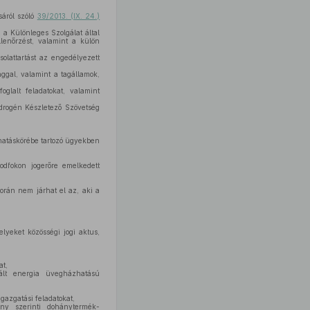
áról szóló
39/2013. (IX. 24.)
 a Különleges Szolgálat által
lenőrzést, valamint a külön
olattartást az engedélyezett
ggal, valamint a tagállamok,
oglalt feladatokat, valamint
idrogén Készletező Szövetség
 hatáskörébe tartozó ügyekben
sodfokon jogerőre emelkedett
.
során nem járhat el az, aki a
yeket közösségi jogi aktus,
at,
ált energia üvegházhatású
gazgatási feladatokat,
ény szerinti dohánytermék-