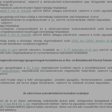
g engedélyezésével, valamint a dohánytermék-kiskereskedelmi piac felügyelete kere
atokat, és
ékdíjról szóló törvényben foglalt hatósági feladatokat,
elet V. cím III. fejezete
szerinti EMGA utólagos ellenőrzést, valamint a külön jogszabá
gazgatóság első fokon ellátja a vámhatóság hatáskörébe utalt feladatokat, kivéve
, adóellenőrzéssel és engedélyezéssel, a
Jöt.
szerinti nyilvántartásba vétellel kapcsolatos
, valamint
ági feladatokat,
nyzásának visszaszorításáról és a dohánytermékek kiskereskedelméről szóló törv
 engedélyezésével összefüggő vámhatósági feladatokat.
elet V. cím III. fejezete
szerinti EMGA utólagos ellenőrzést, valamint a külön jogszabá
tóság kiadja a közösségi vámjog végrehajtásáról szóló
2003. évi CXXVI. törvény (a to
terület létesítésére vonatkozó engedélyt.
kezdés
c)
pont
szerinti vámszerv hivatalból, az
1. § (7) bekezdés
a)–d)
pont
szerinti v
ító szám megállapításával és nyilvántartásával kapcsolatos feladatokat.
 regionális bűnügyi igazgatóságok hatásköre és az Áru- és Bűnjelkezelő Hivatal felada
ügyi igazgatóságok a
33. §-ban
meghatározott kivétellel végzik a büntetőeljárásról sz
2) bekezdésében
meghatározott bűncselekmények megelőzését, felderítését, valamint n
zerint.
elő Hivatal végzi a NAV vámigazgatási-, jövedéki igazgatási, fémkereskedelmi, szabál
ndelkezése alá került dolgok kezelésével, valamint az elkobzott árukkal kapcsolatos,
Az adóztatási szervek különös hatásköri szabályai
G jár el az állami adóhatóság hatáskörébe tartozó adók, költségvetési támogatások t
23. §-ban
és a
48. §-ban
meghatározott illetéket, illetve ha jogszabály másként nem rende
dó-visszatéríttetésre jogosult alábbi személyek, illetve szervek adó-visszatérítés iránti kér
dett adóalany,