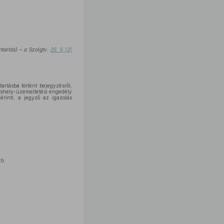
ntartás) – a Szolgtv.
26. § (2)
artásba történt bejegyzésről,
láshely-üzemeltetési engedély
 érinti, a jegyző az igazolás
ti.