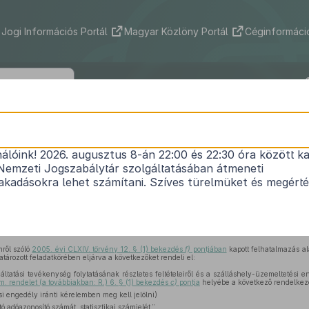
Jogi Információs Portál
Magyar Közlöny Portál
Céginformáció
281/2010. (XII. 15.) Korm. rendelet
nálóink! 2026. augusztus 8-án 22:00 és 22:30 óra között ka
zolgáltatási tevékenység folytatásának részletes fe
Nemzeti Jogszabálytár szolgáltatásában átmeneti
emeltetési engedély kiadásának rendjéről szóló
23
kadásokra lehet számítani. Szíves türelmüket és megért
1
Korm. rendelet
módosításáról
Hatályos: 2010. 12. 18. – 2010. 12. 18.
ről szóló
2005. évi CLXIV. törvény 12. § (1) bekezdés
f)
pontjában
kapott felhatalmazás a
ározott feladatkörében eljárva a következőket rendeli el:
áltatási tevékenység folytatásának részletes feltételeiről és a szálláshely-üzemeltetési 
. rendelet (a továbbiakban: R.) 6. § (1) bekezdés
c)
pontja
helyébe a következő rendelkezé
i engedély iránti kérelemben meg kell jelölni)
ó adóazonosító számát, statisztikai számjelét,”