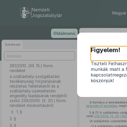
Nemzeti
Magyar 
Jogszabálytár
Ugrás
Oldalmenü
a
tartalomra
Szerkezet
Figyelem!
Tisztelt Felhasz
281/2010. (XII. 15.) Korm.
a szálláshely-s
munkák miatt a 
rendelet
szálláshely-üz
kapcsolatmegsza
a szálláshely-szolgáltatási
köszönjük!
tevékenység folytatásának
részletes feltételeiről és a
szálláshely-üzemeltetési
engedély kiadásának rendjéről
szóló 239/2009. (X. 20.) Korm.
A Kormány a kereskedelem
rendelet módosításáról
bekezdés
b)
pontjában
meghat
1. §
1. §
(1)
A szálláshely-szolg
szóló
239/2009. (X. 20.) Korm
2. §
(A szálláshely-üzemeltetés
3. §
„
c)
a szálláshely-szolgáltat