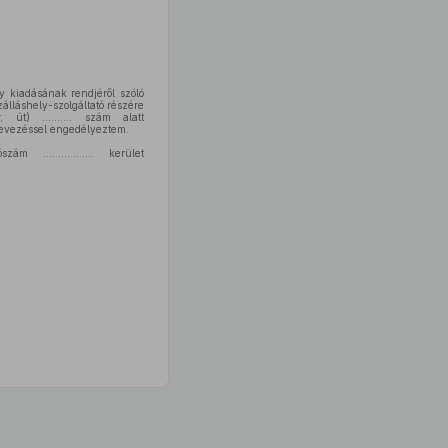
ly kiadásának rendjéről szóló
.......... szálláshely-szolgáltató részére
utca (tér, út) .......... szám alatt
....... elnevezéssel engedélyeztem.
tószám ................. kerület