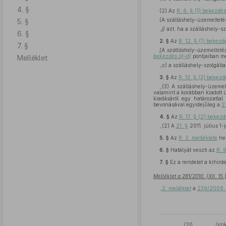
4. §
(2)
Az
R. 6. § (1) bekezdé
(A szálláshely-üzemeltetés
5. §
„
j)
azt, ha a szálláshely-szo
6. §
2. §
Az
R. 12. § (1) bekez
7. §
[A szálláshely-üzemeltetés
bekezdés a)–d)
pontjaiban me
Melléklet
„
c)
a szálláshely-szolgáltat
3. §
Az
R. 13. § (3) bekezd
„(3) A szálláshely-üzemelt
valamint a korábban kiadott 
kiadásáról egy határozatta
bevonásával egyidejűleg a
2
4. §
Az
R. 17. § (2) bekez
„(2) A
21. §
2011. július 1-
5. §
Az
R. 2. melléklete
hel
6. §
Hatályát veszti az
R. 
7. §
Ez a rendelet a kihird
Melléklet a 281/2010. (XII. 15
„
2. melléklet
a
239/2009. 
...................................
................/20.............../s