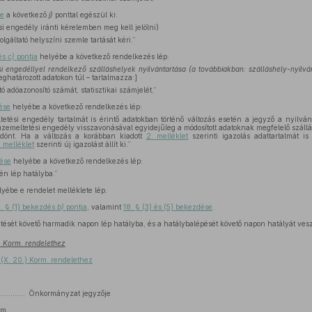
se
a következő
j)
ponttal egészül ki:
i engedély iránti kérelemben meg kell jelölni)
lgáltató helyszíni szemle tartását kéri.”
dés
c)
pontja
helyébe a következő rendelkezés lép:
i engedéllyel rendelkező szálláshelyek nyilvántartása (a továbbiakban: szálláshely-nyilvá
ghatározott adatokon túl – tartalmazza:]
ó adóazonosító számát, statisztikai számjelét,”
ése
helyébe a következő rendelkezés lép:
etési engedély tartalmát is érintő adatokban történő változás esetén a jegyző a nyilvánt
üzemeltetési engedély visszavonásával egyidejűleg a módosított adatoknak megfelelő szál
l dönt. Ha a változás a korábban kiadott
2. melléklet
szerinti igazolás adattartalmát is
. melléklet
szerinti új igazolást állít ki.”
dése
helyébe a következő rendelkezés lép:
jén lép hatályba.”
yébe e rendelet melléklete lép.
6. § (1) bekezdés
b)
pontja
, valamint
18. § (3) és (5) bekezdése
.
etését követő harmadik napon lép hatályba, és a hatálybalépését követő napon hatályát vesz
.) Korm. rendelethez
(X. 20.) Korm. rendelethez
..................... Önkormányzat jegyzője
zám