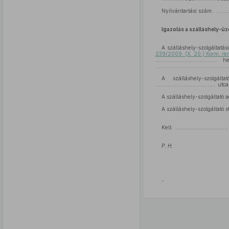
Nyilvántartási szám: ............
Igazolás a szálláshely-üz
A szálláshely-szolgáltatás
239/2009. (X. 20.) Korm. re
...................................
.......................................
A szálláshely-szolgáltató sz
....................................... u
A szálláshely-szolgáltató 
A szálláshely-szolgáltató s
Kelt: ..............................
P. H.
”