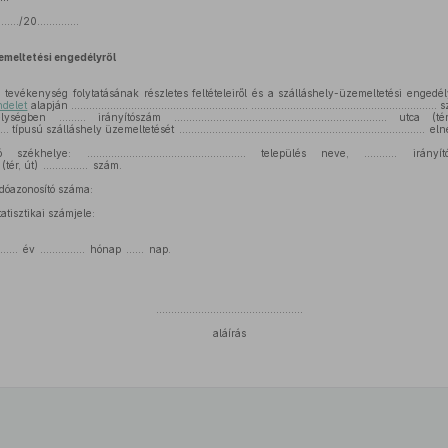
.../20..............
emeltetési engedélyről
i tevékenység folytatásának részletes feltételeiről és a szálláshely-üzemeltetési engedé
ndelet
alapján ........................................................... ....................................................
..... helységben ......... irányítószám ....................................................................... 
............ típusú szálláshely üzemeltetését ...........................................................................
ékhelye: ..................................................... település neve, ........... irányí
tca (tér, út) ............... szám.
adóazonosító száma:
tatisztikai számjele:
..., ...... év ............... hónap ...... nap.
.................................................
aláírás