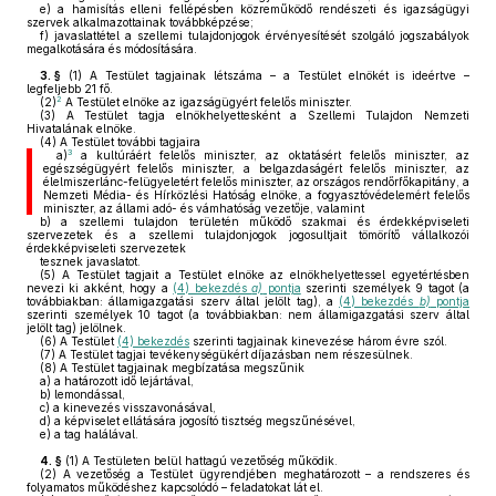
e)
a hamisítás elleni fellépésben közreműködő rendészeti és igazságügyi
szervek alkalmazottainak továbbképzése;
f)
javaslattétel a szellemi tulajdonjogok érvényesítését szolgáló jogszabályok
megalkotására és módosítására.
3. §
(1)
A Testület tagjainak létszáma – a Testület elnökét is ideértve –
legfeljebb 21 fő.
2
(2)
A Testület elnöke az igazságügyért felelős miniszter.
(3)
A Testület tagja elnökhelyettesként a Szellemi Tulajdon Nemzeti
Hivatalának elnöke.
(4)
A Testület további tagjaira
3
a)
a kultúráért felelős miniszter, az oktatásért felelős miniszter, az
egészségügyért felelős miniszter, a belgazdaságért felelős miniszter, az
élelmiszerlánc-felügyeletért felelős miniszter, az országos rendőrfőkapitány, a
Nemzeti Média- és Hírközlési Hatóság elnöke, a fogyasztóvédelemért felelős
miniszter, az állami adó- és vámhatóság vezetője, valamint
b)
a szellemi tulajdon területén működő szakmai és érdekképviseleti
szervezetek és a szellemi tulajdonjogok jogosultjait tömörítő vállalkozói
érdekképviseleti szervezetek
tesznek javaslatot.
(5)
A Testület tagjait a Testület elnöke az elnökhelyettessel egyetértésben
nevezi ki akként, hogy a
(4) bekezdés
a)
pontja
szerinti személyek 9 tagot (a
továbbiakban: államigazgatási szerv által jelölt tag), a
(4) bekezdés
b)
pontja
szerinti személyek 10 tagot (a továbbiakban: nem államigazgatási szerv által
jelölt tag) jelölnek.
(6)
A Testület
(4) bekezdés
szerinti tagjainak kinevezése három évre szól.
(7)
A Testület tagjai tevékenységükért díjazásban nem részesülnek.
(8)
A Testület tagjainak megbízatása megszűnik
a)
a határozott idő lejártával,
b)
lemondással,
c)
a kinevezés visszavonásával,
d)
a képviselet ellátására jogosító tisztség megszűnésével,
e)
a tag halálával.
4. §
(1)
A Testületen belül hattagú vezetőség működik.
(2)
A vezetőség a Testület ügyrendjében meghatározott – a rendszeres és
folyamatos működéshez kapcsolódó – feladatokat lát el.