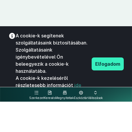
A cookie-k segítenek
szolgáltatásaink biztosításában.
Szolgáltatásaink
igénybevételével Ön
beleegyezik a cookie-k
Elfogadom
használatába.
A cookie-k kezeléséről
részletesebb információt
ide
kattintva olvashat.
Szerkezet
Keresés
Megnyitottak
Eszköztár
Változások