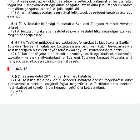
(3)
A vezetőség az elnökből, az elnökhelyettesből, valamint a Testület által
tagjai közül megválasztott egy államigazgatási szerv által jelölt tagból és három
nem államigazgatási szerv által jelölt tagból áll.
(4)
A nem államigazgatási szerv által jelölt tagok vezetőségi megbízatása egy
évre szól.
5. §
(1)
A Testület titkársági feladatait a Szellemi Tulajdon Nemzeti Hivatala
látja el.
(2)
A Testület munkáját a Testület elnöke a Testület titkársága útján szervezi
meg és hangolja össze.
6. §
(1)
A Testület működéséhez szükséges forrásokat és kiadásokat a Szellemi
Tulajdon Nemzeti Hivatalának költségvetésén belül kell külön tervezni és – a
Testület céljaira biztosított egyéb forrásokkal együtt – nyilvánosságra hozni.
(2)
A Testület céljaira elkülönített – személyi és dologi kiadások fedezésére
szolgáló – keretek nyilvántartását a Szellemi Tulajdon Nemzeti Hivatala a rá
irányadó gazdálkodási előírások szerint vezeti.
4
6/A. §
7. §
(1)
Ez a rendelet 2011. január 1-jén lép hatályba.
(2)
A Testület tagjainak az e rendelet hatálybalépését megelőzően adott
kinevezése e rendelet erejénél fogva megszűnik. A Testületet az e rendelet
hatálybalépését követő három hónapon belül újjá kell alakítani.
5
(3)–(4)
6
(5)