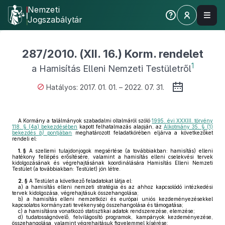
Nemzeti
Jogszabálytár
287/2010. (XII. 16.) Korm. rendelet
1
a Hamisítás Elleni Nemzeti Testületről
Hatályos: 2017. 01. 01. – 2022. 07. 31.
A Kormány a találmányok szabadalmi oltalmáról szóló
1995. évi XXXIII. törvény
118. § (4a) bekezdésében
kapott felhatalmazás alapján, az
Alkotmány 35. § (1)
bekezdés
b)
pontjában
meghatározott feladatkörében eljárva a következőket
rendeli el:
1. §
A szellemi tulajdonjogok megsértése (a továbbiakban: hamisítás) elleni
hatékony fellépés erősítésére, valamint a hamisítás elleni cselekvési tervek
kidolgozásának és végrehajtásának koordinálására Hamisítás Elleni Nemzeti
Testület (a továbbiakban: Testület) jön létre.
2. §
A Testület a következő feladatokat látja el:
a)
a hamisítás elleni nemzeti stratégia és az ahhoz kapcsolódó intézkedési
tervek kidolgozása, végrehajtásuk összehangolása;
b)
a hamisítás elleni nemzetközi és európai uniós kezdeményezésekkel
kapcsolatos kormányzati tevékenység összehangolása és támogatása;
c)
a hamisításra vonatkozó statisztikai adatok rendszerezése, elemzése;
d)
tudatosságnövelő, felvilágosító programok, kampányok kezdeményezése,
összehangolása, valamint végrehajtásuk figyelemmel kísérése;