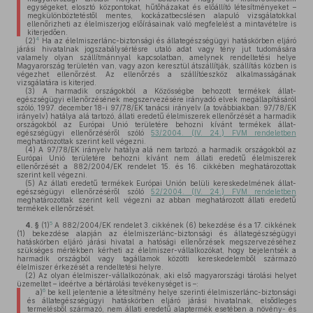
egységeket, elosztó központokat, hűtőházakat és előállító létesítményeket –
megkülönböztetéstől mentes, kockázatbecslésen alapuló vizsgálatokkal
ellenőrizheti az élelmiszerjog előírásainak való megfelelést a mintavételre is
kiterjedően.
4
(2)
Ha az élelmiszerlánc-biztonsági és állategészségügyi hatáskörben eljáró
járási hivatalnak jogszabálysértésre utaló adat vagy tény jut tudomására
valamely olyan szállítmánnyal kapcsolatban, amelynek rendeltetési helye
Magyarország területén van, vagy azon keresztül átszállítják, szállítás közben is
végezhet ellenőrzést. Az ellenőrzés a szállítóeszköz alkalmasságának
vizsgálatára is kiterjed.
(3)
A harmadik országokból a Közösségbe behozott termékek állat-
egészségügyi ellenőrzésének megszervezésére irányadó elvek megállapításáról
szóló, 1997. december 18-i 97/78/EK tanácsi irányelv (a továbbiakban: 97/78/EK
irányelv) hatálya alá tartozó, állati eredetű élelmiszerek ellenőrzését a harmadik
országokból az Európai Unió területére behozni kívánt termékek állat-
egészségügyi ellenőrzéséről szóló
53/2004. (IV. 24.) FVM rendeletben
meghatározottak szerint kell végezni.
(4)
A 97/78/EK irányelv hatálya alá nem tartozó, a harmadik országokból az
Európai Unió területére behozni kívánt nem állati eredetű élelmiszerek
ellenőrzését a 882/2004/EK rendelet 15. és 16. cikkében meghatározottak
szerint kell végezni.
(5)
Az állati eredetű termékek Európai Unión belüli kereskedelmének állat-
egészségügyi ellenőrzéséről szóló
52/2004. (IV. 24.) FVM rendeletben
meghatározottak szerint kell végezni az abban meghatározott állati eredetű
termékek ellenőrzését.
5
4. §
(1)
A 882/2004/EK rendelet 3. cikkének (6) bekezdése és a 17. cikkének
(1) bekezdése alapján az élelmiszerlánc-biztonsági és állategészségügyi
hatáskörben eljáró járási hivatal a hatósági ellenőrzések megszervezéséhez
szükséges mértékben kérheti az élelmiszer-vállalkozókat, hogy bejelentsék a
harmadik országból vagy tagállamok közötti kereskedelemből származó
élelmiszer érkezését a rendeltetési helyre.
(2)
Az olyan élelmiszer-vállalkozónak, aki első magyarországi tárolási helyet
üzemeltet – ideértve a bértárolási tevékenységet is –:
6
a)
be kell jelentenie a létesítmény helye szerinti élelmiszerlánc-biztonsági
és állategészségügyi hatáskörben eljáró járási hivatalnak, elsődleges
termelésből származó, nem állati eredetű alaptermék esetében a növény- és