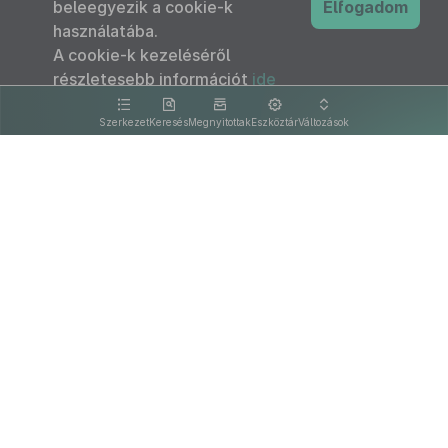
beleegyezik a cookie-k
Elfogadom
használatába.
A cookie-k kezeléséről
részletesebb információt
ide
kattintva olvashat.
Szerkezet
Keresés
Megnyitottak
Eszköztár
Változások
Kapcsolat
Felhasználási feltételek