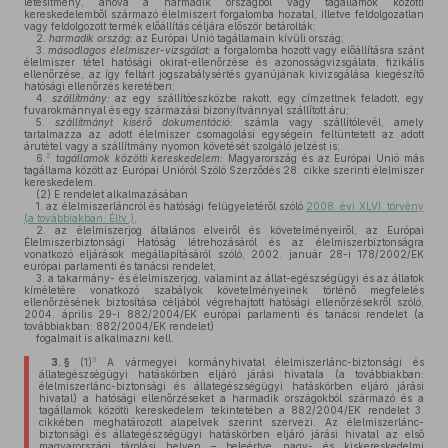
létesítmény, ahova a harmadik országból vagy tagállamok közötti
kereskedelemből származó élelmiszert forgalomba hozatal, illetve feldolgozatlan
vagy feldolgozott termék előállítás céljára először betárolták;
2.
harmadik ország:
az Európai Unió tagállamain kívüli ország;
3.
másodlagos élelmiszer-vizsgálat:
a forgalomba hozott vagy előállításra szánt
élelmiszer tétel hatósági okirat-ellenőrzése és azonosságvizsgálata, fizikális
ellenőrzése, az így feltárt jogszabálysértés gyanújának kivizsgálása kiegészítő
hatósági ellenőrzés keretében;
4.
szállítmány:
az egy szállítóeszközbe rakott, egy címzettnek feladott, egy
fuvarokmánnyal és egy származási bizonyítvánnyal szállított áru;
5.
szállítmányt kísérő dokumentáció:
számla vagy szállítólevél, amely
tartalmazza az adott élelmiszer csomagolási egységein feltüntetett az adott
árutétel vagy a szállítmány nyomon követését szolgáló jelzést is;
2
6.
tagállamok közötti kereskedelem:
Magyarország és az Európai Unió más
tagállama között az Európai Unióról Szóló Szerződés 28. cikke szerinti élelmiszer
kereskedelem.
(2)
E rendelet alkalmazásában
1.
az élelmiszerláncról és hatósági felügyeletéről szóló
2008. évi XLVI. törvény
(a továbbiakban: Éltv.)
,
2.
az élelmiszerjog általános elveiről és követelményeiről, az Európai
Élelmiszerbiztonsági Hatóság létrehozásáról és az élelmiszerbiztonságra
vonatkozó eljárások megállapításáról szóló, 2002. január 28-i 178/2002/EK
európai parlamenti és tanácsi rendelet,
3.
a takarmány- és élelmiszerjog, valamint az állat-egészségügyi és az állatok
kíméletére vonatkozó szabályok követelményeinek történő megfelelés
ellenőrzésének biztosítása céljából végrehajtott hatósági ellenőrzésekről szóló,
2004. április 29-i 882/2004/EK európai parlamenti és tanácsi rendelet (a
továbbiakban: 882/2004/EK rendelet)
fogalmait is alkalmazni kell.
3
3. §
(1)
A vármegyei kormányhivatal élelmiszerlánc-biztonsági és
állategészségügyi hatáskörben eljáró járási hivatala (a továbbiakban:
élelmiszerlánc-biztonsági és állategészségügyi hatáskörben eljáró járási
hivatal) a hatósági ellenőrzéseket a harmadik országokból származó és a
tagállamok közötti kereskedelem tekintetében a 882/2004/EK rendelet 3.
cikkében meghatározott alapelvek szerint szervezi. Az élelmiszerlánc-
biztonsági és állategészségügyi hatáskörben eljáró járási hivatal az első
magyarországi tárolási helyen – beleértve nagy- és kiskereskedelmi