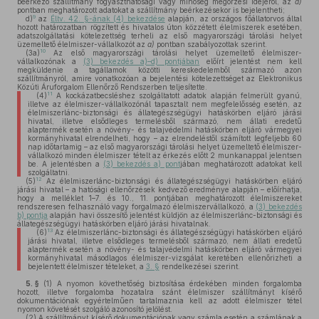
beérkező szállítmány fogyaszthatósági vagy minőség megőrzési idejéről, az
a)
pontban meghatározott adatokat a szállítmány beérkezésekor is bejelentheti;
9
d)
az
Éltv. 42. §-ának (4) bekezdése
alapján, az országos főállatorvos által
hozott határozatban rögzített és hivatalos úton közzétett élelmiszerek esetében,
adatszolgáltatási kötelezettség terheli az első magyarországi tárolási helyet
üzemeltető élelmiszer-vállalkozót az
a)
pontban szabályozottak szerint.
10
(3a)
Az első magyarországi tárolási helyet üzemeltető élelmiszer-
vállalkozónak a
(3) bekezdés a)–d) pontjában
előírt jelentést nem kell
megküldenie a tagállamok közötti kereskedelemből származó azon
szállítmányról, amire vonatkozóan a bejelentési kötelezettséget az Elektronikus
Közúti Áruforgalom Ellenőrző Rendszerben teljesítette.
11
(4)
A kockázatbecsléshez szolgáltatott adatok alapján felmerült gyanú,
illetve az élelmiszer-vállalkozónál tapasztalt nem megfelelősség esetén, az
élelmiszerlánc-biztonsági és állategészségügyi hatáskörben eljáró járási
hivatal, illetve elsődleges termelésből származó, nem állati eredetű
alaptermék esetén a növény- és talajvédelmi hatáskörben eljáró vármegyei
kormányhivatal elrendelheti, hogy – az elrendeléstől számított legfeljebb 60
nap időtartamig – az első magyarországi tárolási helyet üzemeltető élelmiszer-
vállalkozó minden élelmiszer tételt az érkezés előtt 2 munkanappal jelentsen
be. A jelentésben a
(3) bekezdés a) pont
jában meghatározott adatokat kell
szolgáltatni.
12
(5)
Az élelmiszerlánc-biztonsági és állategészségügyi hatáskörben eljáró
járási hivatal – a hatósági ellenőrzések kedvező eredménye alapján – előírhatja,
hogy a melléklet 1–7. és 10., 11. pontjában meghatározott élelmiszereket
rendszeresen felhasználó vagy forgalmazó élelmiszervállalkozó, a
(3) bekezdés
b) pontja
alapján havi összesítő jelentést küldjön az élelmiszerlánc-biztonsági és
állategészségügyi hatáskörben eljáró járási hivatalnak.
13
(6)
Az élelmiszerlánc-biztonsági és állategészségügyi hatáskörben eljáró
járási hivatal, illetve elsődleges termelésből származó, nem állati eredetű
alaptermék esetén a növény- és talajvédelmi hatáskörben eljáró vármegyei
kormányhivatal másodlagos élelmiszer-vizsgálat keretében ellenőrizheti a
bejelentett élelmiszer tételeket, a
3. §
rendelkezései szerint.
5. §
(1)
A nyomon követhetőség biztosítása érdekében minden forgalomba
hozott, illetve forgalomba hozatalra szánt élelmiszer szállítmányt kísérő
dokumentációnak egyértelműen tartalmaznia kell az adott élelmiszer tétel
nyomon követését szolgáló azonosító jelölést.
(2)
A szállítmányt kísérő dokumentációnak vagy számla esetén a számlának a