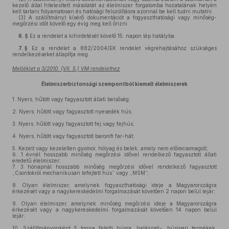
kezelő által hitelesített másolatát az élelmiszer forgalomba hozatalának helyén
kell tartani folyamatosan és hatósági felszólításra azonnal be kell tudni mutatni.
(3)
A szállítmányt kísérő dokumentációt a fogyaszthatósági vagy minőség-
megőrzési időt követő egy évig meg kell őrizni.
6. §
Ez a rendelet a kihirdetését követő 15. napon lép hatályba.
7. §
Ez a rendelet a 882/2004/EK rendelet végrehajtásához szükséges
rendelkezéseket állapítja meg.
Melléklet a 3/2010. (VII. 5.) VM rendelethez
Élelmiszerbiztonsági szempontból kiemelt élelmiszerek
1.
Nyers, hűtött vagy fagyasztott állati belsőség;
2.
Nyers, hűtött vagy fagyasztott nyesedék hús;
3.
Nyers, hűtött vagy fagyasztott fej vagy fejhús;
4.
Nyers, hűtött vagy fagyasztott baromfi far-hát;
5.
Kezelt vagy kezeletlen gyomor, hólyag és belek, amely nem előrecsomagolt;
6. 1 évnél hosszabb minőség megőrzési idővel rendelkező fagyasztott állati
eredetű élelmiszer;
7. 3 hónapnál hosszabb minőség megőrzési idővel rendelkező fagyasztott
„Csontokról mechanikusan lefejtett hús” vagy „MSM”;
8.
Olyan élelmiszer, amelynek fogyaszthatósági ideje a Magyarországra
érkezését vagy a nagykereskedelmi forgalmazását követően 2 napon belül lejár;
9.
Olyan élelmiszer, amelynek minőség megőrzési ideje a Magyarországra
érkezését vagy a nagykereskedelmi forgalmazását követően 14 napon belül
lejár;
10.
Szállítmányonként 5 tonna feletti húsra, halászati-, húsipari termékek,