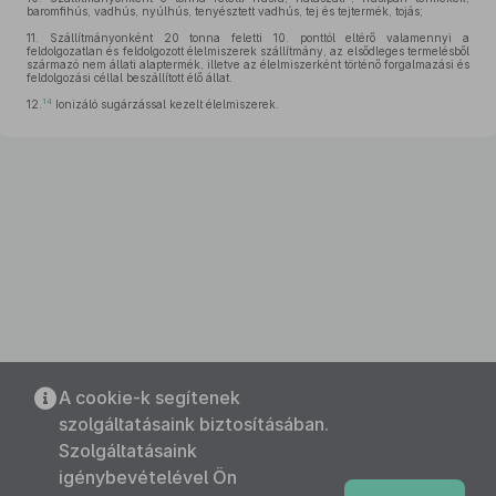
baromfihús, vadhús, nyúlhús, tenyésztett vadhús, tej és tejtermék, tojás;
11.
Szállítmányonként 20 tonna feletti 10. ponttól eltérő valamennyi a
feldolgozatlan és feldolgozott élelmiszerek szállítmány, az elsődleges termelésből
származó nem állati alaptermék, illetve az élelmiszerként történő forgalmazási és
feldolgozási céllal beszállított élő állat.
14
12.
Ionizáló sugárzással kezelt élelmiszerek.
A cookie-k segítenek
szolgáltatásaink biztosításában.
Szolgáltatásaink
igénybevételével Ön