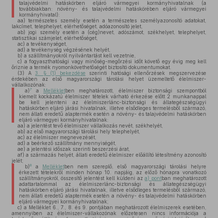
talajvédelmi hatáskörben eljáró vármegyei kormányhivatalnak (a
továbbiakban: növény- és talajvédelmi hatáskörében eljáró vármegyei
kormányhivatal):
aa)
természetes személy esetén a természetes személyazonosító adatokat,
lakcímet, telephelyet, elérhetőséget, adóazonosító jelet,
ab)
jogi személy esetén a (cég)nevet, adószámot, székhelyet, telephelyet,
statisztikai számjelet, elérhetőséget,
ac)
a tevékenységet,
ad)
a tevékenység végzésének helyét,
b)
a szállítmányokról nyilvántartást kell vezetnie,
c)
a fogyaszthatósági vagy minőség-megőrzési időt követő egy évig meg kell
őriznie a termék nyomonkövethetőségét biztosító dokumentumokat.
(3)
A
3. § (1) bekezdése
szerinti hatósági ellenőrzések megszervezése
érdekében az első magyarországi tárolási helyet üzemeltető élelmiszer-
vállalkozónak:
7
a)
a
Melléklet
ben meghatározott, élelmiszer biztonsági szempontból
kiemelt kockázatú élelmiszer tételek várható érkezése előtt 2 munkanappal
be kell jelenteni az élelmiszerlánc-biztonsági és állategészségügyi
hatáskörben eljáró járási hivatalnak, illetve elsődleges termelésből származó,
nem állati eredetű alaptermék esetén a növény- és talajvédelmi hatáskörben
eljáró vármegyei kormányhivatalnak:
aa)
a jelentést tevő élelmiszer vállalkozás nevét, székhelyét,
ab)
az első magyarországi tárolási hely telephelyét,
ac)
az élelmiszer megnevezését,
ad)
a beérkező szállítmány mennyiségét,
ae)
a jelentési időszak szerinti beszerzési árat,
af)
a származás helyét, állati eredetű élelmiszer előállító létesítmény azonosító
jelét;
8
b)
a
Melléklet
ben nem szereplő, első magyarországi tárolási helyre
érkezett tételekről minden hónap 10. napjáig, az előző hónapra vonatkozó
szállítmányokról, összesítő jelentést kell küldeni az
a) pont
ban meghatározott
adattartalommal az élelmiszerlánc-biztonsági és állategészségügyi
hatáskörben eljáró járási hivatalnak, illetve elsődleges termelésből származó,
nem állati eredetű alaptermék esetén a növény- és talajvédelmi hatáskörben
eljáró vármegyei kormányhivatalnak;
c)
a Melléklet 6., 7., 8. és 9. pontjában meghatározott élelmiszerek esetében,
amennyiben az élelmiszer-vállakozónak előzetesen nincs információja a