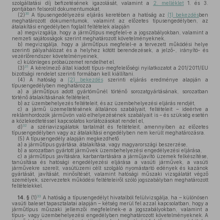
szolgáltatási díj befizetésének igazolását, valamint a
2. melléklet
1. és 3.
pontjában felsorolt dokumentumokat.
30
(2)
A típusengedélyezési eljárás keretében a hatóság az
(1) bekezdés
ben
meghatározott dokumentumok, valamint az előzetes típusengedélyben, az
átalakítási engedélyben foglalt feltételek alapján
a)
megvizsgálja, hogy a járműtípus megfelel-e a jogszabályokban, valamint a
nemzeti sajátosságok szerint meghatározott követelményeknek,
b)
megvizsgálja, hogy a járműtípus megfelel-e a tervezett működési helye
szerinti pályahálózat és a helyhez kötött berendezések, a jelző-, irányító- és
vezérlőrendszer követelményeinek,
c)
különleges próbaüzemet rendelhet el.
31
(3)
A kérelmező által kiadott típus-megfelelőségi nyilatkozatot a 201/2011/EU
bizottsági rendelet szerinti formában kell kiállítani.
(4)
A hatóság a
(2) bekezdés
szerinti eljárás eredménye alapján a
típusengedélyben meghatározza
a)
a járműtípus adott gyártóműnél történő sorozatgyártásának, sorozatban
történő átalakításának feltételeit,
b)
az üzembehelyezés feltételeit, és az üzembehelyezési eljárás rendjét,
c)
a jármű üzemeltetésének általános szabályait, feltételeit – ideértve a
reklámhordozók járművön való elhelyezésének szabályait is – és szükség esetén
a közlekedtetéssel kapcsolatos korlátozásokat rendel el,
32
d)
a szériavizsgálatok tartalmát és feltételeit, amennyiben az előzetes
típusengedélyben vagy az átalakítási engedélyben nem került meghatározásra.
(5)
A típusengedély alapján megkezdhető
a)
a járműtípus gyártása, átalakítása, vagy magyarországi beszerzése,
b)
a sorozatban gyártott járművek üzembehelyezési engedélyezési eljárása,
c)
a járműtípus javítására, karbantartására a járműjavító üzemek felkészítése,
tanúsítása és hatósági engedélyezési eljárása a vasúti járművek, a vasúti
járművekre szerelt, vasútüzemi célt szolgáló nyomástartó edények és kazánok
gyártását, javítását, minősítését, valamint hatósági műszaki vizsgálatát végző
személyek, szervezetek működési feltételeiről szóló jogszabályban meghatározott
feltételekkel.
33
14. §
(1)
A hatóság a típusengedélyt hivatalból felülvizsgálja, ha – különösen
vasúti baleset tapasztalatai alapján – kétség merül fel azzal kapcsolatban, hogy a
járműtípus műszaki jellemzői megfelelnek-e a jogszabályokban, valamint a
típus- vagy üzembehelyezési engedélyben meghatározott követelményeknek. A