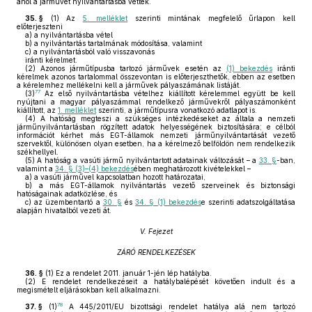
ahol a járművet nyilvántartásba vették.
35. §
(1)
Az
5. melléklet
szerinti mintának megfelelő űrlapon kell
előterjeszteni
a)
a nyilvántartásba vétel
b)
a nyilvántartás tartalmának módosítása, valamint
c)
a nyilvántartásból való visszavonás
iránti kérelmet.
(2)
Azonos járműtípusba tartozó járművek esetén az
(1) bekezdés
iránti
kérelmek azonos tartalommal összevontan is előterjeszthetők, ebben az esetben
a kérelemhez mellékelni kell a járművek pályaszámának listáját.
77
(3)
Az első nyilvántartásba vételhez kiállított kérelemmel együtt be kell
nyújtani a magyar pályaszámmal rendelkező járművekről pályaszámonként
kiállított, az
1. melléklet
szerinti, a járműtípusra vonatkozó adatlapot is.
(4)
A hatóság megteszi a szükséges intézkedéseket az általa a nemzeti
járműnyilvántartásban rögzített adatok helyességének biztosítására; e célból
információt kérhet más EGT-államok nemzeti járműnyilvántartását vezető
szervektől, különösen olyan esetben, ha a kérelmező belföldön nem rendelkezik
székhellyel.
(5)
A hatóság a vasúti jármű nyilvántartott adatainak változását – a
33. §
-ban,
valamint a
34. § (3)–(4) bekezdés
ében meghatározott kivételekkel –
a)
a vasúti járművel kapcsolatban hozott határozatai,
b)
a más EGT-államok nyilvántartás vezető szerveinek és biztonsági
hatóságainak adatközlése, és
c)
az üzembentartó a
30. §
és
34. § (1) bekezdés
e szerinti adatszolgáltatása
alapján hivatalból vezeti át.
V. Fejezet
ZÁRÓ RENDELKEZÉSEK
36. §
(1)
Ez a rendelet 2011. január 1-jén lép hatályba.
(2)
E rendelet rendelkezéseit a hatálybalépését követően indult és a
megismételt eljárásokban kell alkalmazni.
78
37. §
(1)
A 445/2011/EU bizottsági rendelet hatálya alá nem tartozó