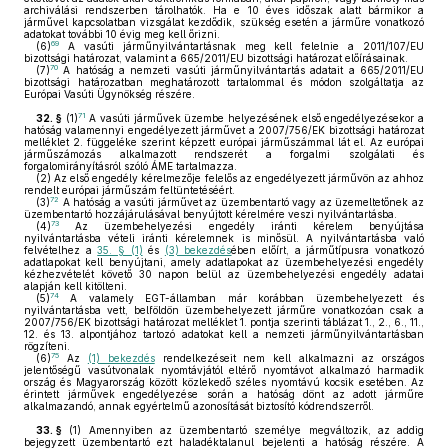
archiválási rendszerben tárolhatók. Ha e 10 éves időszak alatt bármikor a
járművel kapcsolatban vizsgálat kezdődik, szükség esetén a járműre vonatkozó
adatokat további 10 évig meg kell őrizni.
69
(6)
A vasúti járműnyilvántartásnak meg kell felelnie a 2011/107/EU
bizottsági határozat, valamint a 665/2011/EU bizottsági határozat előírásainak.
70
(7)
A hatóság a nemzeti vasúti járműnyilvántartás adatait a 665/2011/EU
bizottsági határozatban meghatározott tartalommal és módon szolgáltatja az
Európai Vasúti Ügynökség részére.
71
32. §
(1)
A vasúti járművek üzembe helyezésének első engedélyezésekor a
hatóság valamennyi engedélyezett járművet a 2007/756/EK bizottsági határozat
melléklet 2. függeléke szerint képzett európai járműszámmal lát el. Az európai
járműszámozás alkalmazott rendszerét a forgalmi szolgálati és
forgalomirányításról szóló ÁME tartalmazza.
(2)
Az első engedély kérelmezője felelős az engedélyezett járművön az ahhoz
rendelt európai járműszám feltüntetéséért.
72
(3)
A hatóság a vasúti járművet az üzembentartó vagy az üzemeltetőnek az
üzembentartó hozzájárulásával benyújtott kérelmére veszi nyilvántartásba.
73
(4)
Az üzembehelyezési engedély iránti kérelem benyújtása
nyilvántartásba vételi iránti kérelemnek is minősül. A nyilvántartásba való
felvételhez a
35. § (1)
és
(3) bekezdés
ében előírt, a járműtípusra vonatkozó
adatlapokat kell benyújtani, amely adatlapokat az üzembehelyezési engedély
kézhezvételét követő 30 napon belül az üzembehelyezési engedély adatai
alapján kell kitölteni.
74
(5)
A valamely EGT-államban már korábban üzembehelyezett és
nyilvántartásba vett, belföldön üzembehelyezett járműre vonatkozóan csak a
2007/756/EK bizottsági határozat melléklet 1. pontja szerinti táblázat 1., 2., 6., 11.,
12. és 13. alpontjához tartozó adatokat kell a nemzeti járműnyilvántartásban
rögzíteni.
75
(6)
Az
(1) bekezdés
rendelkezéseit nem kell alkalmazni az országos
jelentőségű vasútvonalak nyomtávjától eltérő nyomtávot alkalmazó harmadik
ország és Magyarország között közlekedő széles nyomtávú kocsik esetében. Az
érintett járművek engedélyezése során a hatóság dönt az adott járműre
alkalmazandó, annak egyértelmű azonosítását biztosító kódrendszerről.
33. §
(1)
Amennyiben az üzembentartó személye megváltozik, az addig
bejegyzett üzembentartó ezt haladéktalanul bejelenti a hatóság részére. A