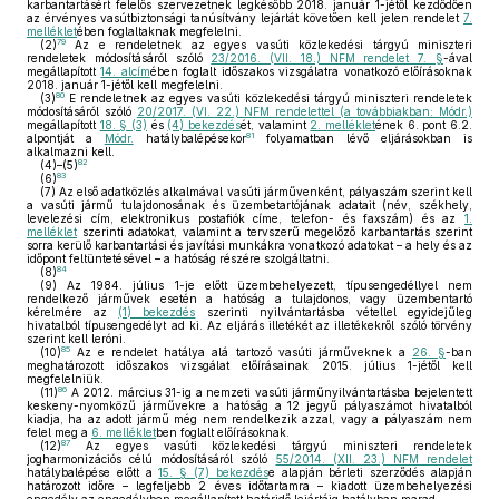
karbantartásért felelős szervezetnek legkésőbb 2018. január 1-jétől kezdődően
az érvényes vasútbiztonsági tanúsítvány lejártát követően kell jelen rendelet
7.
melléklet
ében foglaltaknak megfelelni.
79
(2)
Az e rendeletnek az egyes vasúti közlekedési tárgyú miniszteri
rendeletek módosításáról szóló
23/2016. (VII. 18.) NFM rendelet 7. §
-ával
megállapított
14. alcím
ében foglalt időszakos vizsgálatra vonatkozó előírásoknak
2018. január 1-jétől kell megfelelni.
80
(3)
E rendeletnek az egyes vasúti közlekedési tárgyú miniszteri rendeletek
módosításáról szóló
20/2017. (VI. 22.) NFM rendelettel (a továbbiakban: Módr.)
megállapított
18. § (3)
és
(4) bekezdés
ét, valamint
2. melléklet
ének 6. pont 6.2.
81
alpontját a
Módr.
hatálybalépésekor
folyamatban lévő eljárásokban is
alkalmazni kell.
82
(4)–(5)
83
(6)
(7)
Az első adatközlés alkalmával vasúti járművenként, pályaszám szerint kell
a vasúti jármű tulajdonosának és üzembetartójának adatait (név, székhely,
levelezési cím, elektronikus postafiók címe, telefon- és faxszám) és az
1.
melléklet
szerinti adatokat, valamint a tervszerű megelőző karbantartás szerint
sorra kerülő karbantartási és javítási munkákra vonatkozó adatokat – a hely és az
időpont feltüntetésével – a hatóság részére szolgáltatni.
84
(8)
(9)
Az 1984. július 1-je előtt üzembehelyezett, típusengedéllyel nem
rendelkező járművek esetén a hatóság a tulajdonos, vagy üzembentartó
kérelmére az
(1) bekezdés
szerinti nyilvántartásba vétellel egyidejűleg
hivatalból típusengedélyt ad ki. Az eljárás illetékét az illetékekről szóló törvény
szerint kell leróni.
85
(10)
Az e rendelet hatálya alá tartozó vasúti járműveknek a
26. §
-ban
meghatározott időszakos vizsgálat előírásainak 2015. július 1-jétől kell
megfelelniük.
86
(11)
A 2012. március 31-ig a nemzeti vasúti járműnyilvántartásba bejelentett
keskeny-nyomközű járművekre a hatóság a 12 jegyű pályaszámot hivatalból
kiadja, ha az adott jármű még nem rendelkezik azzal, vagy a pályaszám nem
felel meg a
6. melléklet
ben foglalt előírásoknak.
87
(12)
Az egyes vasúti közlekedési tárgyú miniszteri rendeletek
jogharmonizációs célú módosításáról szóló
55/2014. (XII. 23.) NFM rendelet
hatálybalépése előtt a
15. § (7) bekezdés
e alapján bérleti szerződés alapján
határozott időre – legfeljebb 2 éves időtartamra – kiadott üzembehelyezési