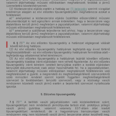
valamint átjárhatósági műszaki előírásokban meghatározott, továbbá a jármű
üzemeltetési követelményeinek.
(2)
Közbeszerzési eljárás esetén a hatóság az
(1) bekezdés
szerinti vizsgálat
eredménye alapján az elvi előzetes típusengedélyben meghatározza azokat a
feltételeket,
17
a)
amelyekkel a közbeszerzési eljárás (szállítási előszerződés) műszaki
dokumentációját ki kell egészíteni annak érdekében, hogy a beszerzésre vagy
átalakításra kerülő jármű megfeleljen a jogszabályokban, valamint átjárhatósági
műszaki előírásokban meghatározott feltételeknek,
18
b)
amelyeket a szállítónak teljesítenie kell ahhoz, hogy a beszerzésre vagy
átalakításra kerülő jármű megfeleljen a jogszabályokban, valamint átjárhatósági
műszaki előírásokban meghatározott feltételeknek.
19
6. §
(1)
Az elvi előzetes típusengedély a határozat véglegessé válását
követő két évig hatályos.
(2)
Az elvi előzetes típusengedély hatályának legfeljebb egy évvel történő
meghosszabbítását – az elvi előzetes típusengedély hatályának fennállása alatt –
legfeljebb egy alkalommal lehet kérelmezni.
(3)
Az elvi előzetes típusengedély a hatályának lejártát követően előzetes
típusengedély kiadása iránti eljárásban nem vehető figyelembe. Az elvi előzetes
típusengedély iránti kérelem ismételt benyújtása esetén a korábbi eljárásban
benyújtott dokumentumok csak akkor használhatók fel, ha a jogszabályokban,
valamint átjárhatósági műszaki előírásokban meghatározott feltételeknek való
megfelelésüket a gyártó, a megrendelő és megfelelőségértékelő szervezetekről
szóló miniszteri rendelet szerint kijelölt független megfelelőségértékelő
szervezet (a továbbiakban: tanúsító szervezet), vagy a közösségi vasúti
rendszeren közeledő vasúti jármű esetén a bejelentett szervezet nyilatkozata
igazolja.
5.
Előzetes típusengedély
20
7. §
(1)
A belföldi vasúti pályahálózaton való közlekedtetésre szánt,
típusengedéllyel nem rendelkező járműtípusba tartozó első, prototípus jellegű
vasúti jármű gyártása, valamint valamely EGT-állam által kiadott
típusengedéllyel rendelkező, de a hagyományos transzeurópai vasúti
rendszeren még nem közlekedő vasúti jármű beszerzése akkor kezdhető meg,