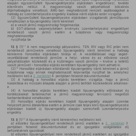
alapján egyszerűsített típusengedélyezési eljárásban engedélyezi, további
ellenőrzés nélkül. A magyarországi vasúti pályahálózat kölcsönös
átjárhatóságára vonatkozó, ÁME-ban meghatározott nemzeti sajátosságokat a
hatóság az üzembehelyezési engedély kiadása iránti eljárás során vizsgálja.
(2)
Egyszerűsített típusengedélyezési eljárásban vizsgálandó járműtípusra
vonatkozóan a típusengedély iránti kérelmet
a)
a vasúti jármű magyarországi forgalmazója,
b)
EGT-államok valamelyikében érvényes üzembehelyezési engedéllyel
rendelkező vasúti jármű esetén a tulajdonos vagy magyarországi
meghatalmazottja
nyújthatja be.
27
12. §
(1)
A nem magyarországi pályaszámú, TEN, RIV vagy RIC jellel nem
rendelkező járművekre vonatkozó típusengedély iránti kérelmet a hatóság
kérelemre honosítási eljárásban bírálja el. A vezetőállással vagy segéd-
vezetőállással rendelkező járműre, a helyi, városi és az elővárosi vasúti
pályahálózaton közlekedő és a különleges vasúti járműre – kivéve a kétéltű
vasúti járművet – honosítási eljárás keretében típusengedély nem adható ki.
28
(2)
Honosítási eljárásban elbírálandó típusengedély iránti kérelmet a jármű
tulajdonosa vagy annak meghatalmazott képviselője nyújthat be, amelyhez
mellékelni kell a
2. melléklet
4. pontjában felsorolt dokumentumokat.
(3)
A hatóság a honosítási eljárás keretében vizsgálja, hogy a jármű
kialakítása és műszaki állapota alapján a jármű belföldi közlekedésre alkalmas-
e.
(4)
A honosítási eljárás keretében kiadott típusengedély előírásokat és
korlátozásokat tartalmazhat a jármű magyarországi tervszerű megelőző
karbantartására vonatkozóan.
(5)
Honosítási eljárás keretében kiadott típusengedély alapján üzembe
helyezett jármű átalakítása esetén a járműre csak teljes körű típusengedélyezési
eljárásban kiadott új típusengedély alapján szerezhető üzembehelyezési
engedély.
29
13. §
(1)
A típusengedély iránti kérelemhez mellékelni kell
a)
előzetes típusengedéllyel rendelkező jármű esetében a
2. melléklet
3.
pontjában felsorolt dokumentumokat és az igazgatási szolgáltatási díj
befizetésének igazolását,
b)
előzetes típusengedéllyel nem rendelkező jármű esetében az igazgatási