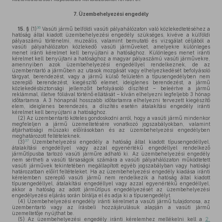
7.
Üzembehelyezési engedély
36
15. §
(1)
Vasúti jármű belföldi vasúti pályahálózaton való közlekedtetéséhez a
hatóság által kiadott üzembehelyezési engedély szükséges, kivéve a külföldi
pályaszámú történelmi, muzeális, valamint bemutató és vizsgálat céljából a
vasúti pályahálózaton közlekedő vasúti járműveket, amelyekre különleges
menet iránti kérelmet kell benyújtani a hatósághoz. Különleges menet iránti
kérelmet kell benyújtani a hatósághoz a magyar pályaszámú vasúti járművekre,
amennyiben azok üzembehelyezési engedéllyel rendelkeznek, de az
üzembentartó a járműben az utasok mozgását vagy elhelyezkedését befolyásoló
tárgyat, berendezést, vagy a jármű külső felületén a típusengedélyben nem
szereplő berendezést, kiegészítő elemet, ideiglenes berendezést, a jármű
közlekedésbiztonsági jellemzőit befolyásoló díszítést – beleértve a jármű
reklámmal, illetve fóliával történő ellátását – kíván elhelyezni legfeljebb 3 hónap
időtartamra. A 3 hónapnál hosszabb időtartamra elhelyezni tervezett kiegészítő
elem, ideiglenes berendezés, a díszítés esetén átalakítási engedély iránti
kérelmet kell benyújtani a hatósághoz.
(2)
Az üzembentartó köteles gondoskodni arról, hogy a vasúti jármű mindenkor
megfeleljen a jármű üzemeltetésére vonatkozó jogszabályokban, valamint
átjárhatósági műszaki előírásokban és az üzembehelyezési engedélyben
meghatározott feltételeknek.
37
(3)
Üzembehelyezési engedély a hatóság által kiadott típusengedéllyel,
átalakítási engedéllyel vagy azzal egyenértékű engedéllyel rendelkező
járműtípusba tartozó vasúti járműre adható ki. Az üzembehelyezési engedély
nem sértheti a vasúti társaságok számára a vasúti pályahálózaton működtetett
vasúti járművek tekintetében megállapított egyéb jogszabályban vagy hatósági
határozatban előírt feltételeket. Ha az üzembehelyezési engedély kiadása iránti
kérelemben szereplő vasúti jármű nem rendelkezik a hatóság által kiadott
típusengedéllyel, átalakítási engedéllyel vagy azzal egyenértékű engedéllyel,
akkor a hatóság az adott járműtípus engedélyezését az üzembehelyezési
engedélyezési eljárás során bírálja el és adja ki a típusengedélyt.
(4)
Üzembehelyezési engedély iránti kérelmet a vasúti jármű tulajdonosa, az
üzembentartó vagy az írásbeli hozzájárulásuk alapján a vasúti jármű
üzemeltetője nyújthat be.
(5)
Az üzembehelyezési engedély iránti kérelemhez mellékelni kell a
2.