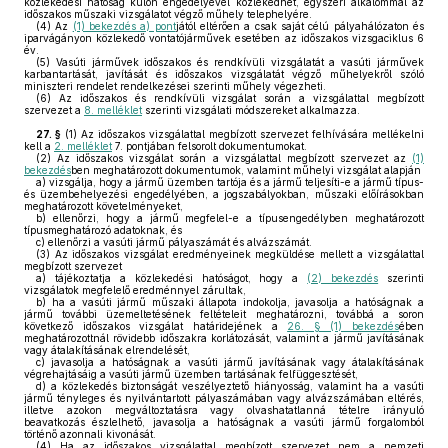
közlekedési hatóság külön engedélyével közlekedhet, egyszeri alkalommal az
időszakos műszaki vizsgálatot végző műhely telephelyére.
(4)
Az
(1) bekezdés a) pont
jától eltérően a csak saját célú pályahálózaton és
iparvágányon közlekedő vontatójárművek esetében az időszakos vizsgaciklus 6
év.
(5)
Vasúti járművek időszakos és rendkívüli vizsgálatát a vasúti járművek
karbantartását, javítását és időszakos vizsgálatát végző műhelyekről szóló
miniszteri rendelet rendelkezései szerinti műhely végezheti.
(6)
Az időszakos és rendkívüli vizsgálat során a vizsgálattal megbízott
szervezet a
8. melléklet
szerinti vizsgálati módszereket alkalmazza.
27. §
(1)
Az időszakos vizsgálattal megbízott szervezet felhívására mellékelni
kell a
2. melléklet
7. pontjában felsorolt dokumentumokat.
(2)
Az időszakos vizsgálat során a vizsgálattal megbízott szervezet az
(1)
bekezdés
ben meghatározott dokumentumok, valamint műhelyi vizsgálat alapján
a)
vizsgálja, hogy a jármű üzemben tartója és a jármű teljesíti-e a jármű típus-
és üzembehelyezési engedélyében, a jogszabályokban, műszaki előírásokban
meghatározott követelményeket,
b)
ellenőrzi, hogy a jármű megfelel-e a típusengedélyben meghatározott
típusmeghatározó adatoknak, és
c)
ellenőrzi a vasúti jármű pályaszámát és alvázszámát.
(3)
Az időszakos vizsgálat eredményeinek megküldése mellett a vizsgálattal
megbízott szervezet
a)
tájékoztatja a közlekedési hatóságot, hogy a
(2) bekezdés
szerinti
vizsgálatok megfelelő eredménnyel zárultak,
b)
ha a vasúti jármű műszaki állapota indokolja, javasolja a hatóságnak a
jármű további üzemeltetésének feltételeit meghatározni, továbbá a soron
következő időszakos vizsgálat határidejének a
26. § (1) bekezdés
ében
meghatározottnál rövidebb időszakra korlátozását, valamint a jármű javításának
vagy átalakításának elrendelését,
c)
javasolja a hatóságnak a vasúti jármű javításának vagy átalakításának
végrehajtásáig a vasúti jármű üzemben tartásának felfüggesztését,
d)
a közlekedés biztonságát veszélyeztető hiányosság, valamint ha a vasúti
jármű tényleges és nyilvántartott pályaszámában vagy alvázszámában eltérés,
illetve azokon megváltoztatásra vagy olvashatatlanná tételre irányuló
beavatkozás észlelhető, javasolja a hatóságnak a vasúti jármű forgalomból
történő azonnali kivonását.
(4)
Ha az időszakos vizsgálattal megbízott szervezet nem a nemzeti