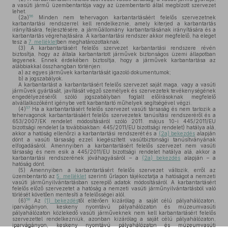
a vasúti jármű üzembentartója vagy az üzembentartó által megbízott szervezet
lehet.
56
(2a)
Minden nem tehervagon karbantartásáért felelős szervezetnek
karbantartási rendszerrel kell rendelkeznie, amely kiterjed a karbantartás
irányítására, fejlesztésére, a járműállomány karbantartásának irányítására és a
karbantartás végrehajtására. A karbantartási rendszer akkor megfelelő, ha eleget
tesz a
7. melléklet
ben meghatározottaknak.
(3)
A karbantartásért felelős szervezet karbantartási rendszere révén
biztosítja, hogy az általa karbantartott járművek biztonságos üzemi állapotban
legyenek. Ennek érdekében biztosítja, hogy a járművek karbantartása az
alábbiakkal összhangban történjen:
a)
az egyes járművek karbantartását igazoló dokumentumok;
b)
a jogszabályok.
A karbantartást a karbantartásért felelős szervezet saját maga, vagy a vasúti
járművek gyártását, javítását végző személyek és szervezetek tevékenységének
engedélyezéséről szóló jogszabályban foglalt előírásoknak megfelelő
alvállalkozóként igénybe vett karbantartó műhelyek segítségével végzi.
57
(4)
Ha a karbantartásért felelős szervezet vasúti társaság és nem tartozik a
tehervagonok karbantartásáért felelős szervezetek tanúsítási rendszeréről és a
653/2007/EK rendelet módosításáról szóló 2011. május 10-i 445/2011/EU
bizottsági rendelet (a továbbiakban: 445/2011/EU bizottsági rendelet) hatálya alá,
akkor a hatóság ellenőrzi a karbantartási rendszerét és a
(2a) bekezdés
alapján
dönt a vasúti társaság ezzel kiegészített vasútbiztonsági tanúsítványának
elfogadásáról. Amennyiben a karbantartásért felelős szervezet nem vasúti
társaság és nem esik a 445/2011/EU bizottsági rendelet hatálya alá, akkor a
karbantartási rendszerének jóváhagyásáról – a
(2a) bekezdés
alapján – a
hatóság dönt.
(5)
Amennyiben a karbantartásért felelős szervezet változik, erről az
üzembentartó az
5. melléklet
szerinti űrlapon tájékoztatja a hatóságot a nemzeti
vasúti járműnyilvántartásban szereplő adatok módosításáról. A karbantartásért
felelős előző szervezetet a hatóság a nemzeti vasúti járműnyilvántartásból való
törlését követően mentesíti a felelősségei alól.
58
(6)
Az
(1) bekezdés
től eltérően kizárólag a saját célú pályahálózaton,
iparvágányon, keskeny nyomtávú pályahálózaton és múzeumvasúti
pályahálózaton közlekedő vasúti járműveknek nem kell karbantartásért felelős
szervezettel rendelkezniük, azonban kizárólag a saját célú pályahálózaton,
iparvágányon, keskeny nyomtávú pályahálózaton és múzeumvasúti