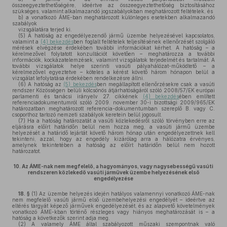
összeegyeztethetőségére, ideértve az összeegyeztethetőség biztosításához
szükséges, valamint alkalmazandó jogszabályokban meghatározott feltételek, és
b)
a vonatkozó ÁME-ban meghatározott különleges esetekben alkalmazandó
szabályok
vizsgálatára terjed ki.
(5)
A hatóság az engedélyezendő jármű üzembe helyezésével kapcsolatos,
valamint a
(4) bekezdés
ben foglalt feltételek teljesítésének ellenőrzését szolgáló
mérések elvégzése érdekében további információkat kérhet. A hatóság – a
kérelmezővel folytatott konzultációt követően – meghatározza a további
információk, kockázatelemzések, valamint vizsgálatok terjedelmét és tartalmát. A
további vizsgálatok helye szerinti vasúti pályahálózat-működtető – a
kérelmezővel egyeztetve – köteles a kérést követő három hónapon belül a
vizsgálat lefolytatása érdekében rendelkezésre állni.
(6)
A hatóság az
(5) bekezdés
ben megállapított ellenőrzésekre csak a vasúti
rendszer Közösségen belüli kölcsönös átjárhatóságáról szóló 2008/57/EK európai
parlamenti és tanácsi irányelv 27. cikkének
(4) bekezdés
ében említett
referenciadokumentumról szóló 2009. november 30-i bizottsági 2009/965/EK
határozatban meghatározott referencia-dokumentumban szereplő B. vagy C.
csoporthoz tartozó nemzeti szabályok keretein belül jogosult.
(7)
Ha a hatóság határozatát a vasúti közlekedésről szóló törvényben erre az
eljárásra előírt határidőn belül nem hozza meg, a vasúti jármű üzembe
helyezését a határidő lejártát követő három hónap után engedélyezettnek kell
tekinteni, azzal, hogy az engedély kizárólag arra a hálózatra érvényes,
amelynek tekintetében a hatóság az előírt határidőn belül nem hozott
határozatot.
10.
Az ÁME-nak nem megfelelő, a hagyományos, vagy nagysebességű vasúti
rendszeren közlekedő vasúti járművek üzembe helyezésének első
engedélyezése
18. §
(1)
Az üzembe helyezés idején hatályos valamennyi vonatkozó ÁME-nak
nem megfelelő vasúti jármű első üzembehelyezési engedélyét – ideértve az
eltérés tárgyát képező járművek engedélyezését, és az alapvető követelmények
vonatkozó ÁME-kban történő részleges vagy hiányos meghatározását is – a
hatóság a következők szerint adja meg.
(2)
A valamely ÁME által szabályozott műszaki szempontnak való