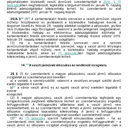
pályahálózaton közlekedő vasúti járművek üzembentartóját a
25/A. § (1)
bekezdés
ében meghatározott, legkésőbb a tárgyévet követő év január 15. napjáig
történő adatszolgáltatási kötelezettség terheli. Az üzembentartó az első
adatszolgáltatást 2017. január 15. napjáig teljesíti.
59
60
25/A. §
(1)
A karbantartásért felelős szervezet a vasúti járművön végzett
műhelyi felújításokról és javításokról a közlekedési hatóságnak évente, a
tárgyévet követő év február 28. napjáig adatokat szolgáltat a pályaszám, javítási
nem (futójavítás vagy fővizsgálat), valamint a javítás jellegének megjelölésével.
A közlekedési hatóság az elektronikus adatszolgáltatást előírhatja. A
karbantartásért felelős szervezet a közlekedési hatóság részére először 2019.
február 28. napjáig köteles adatokat szolgáltatni.
(2)
Ha a karbantartásért felelős szervezet nem a nemzeti
járműnyilvántartásban nyilvántartott szervezet, vagy a vasúti jármű tényleges
karbantartását végző műhely nem a közlekedési hatóság engedélyezési
hatáskörébe tartozik, akkor az
(1) bekezdés
ben foglalt adatszolgáltatási
kötelezettség a jármű üzembentartóját terheli.
61
14.
A vasúti járművek időszakos és rendkívüli vizsgálata
26. §
(1)
Az üzembentartó a magyar pályaszámú vasúti jármű időszakos
vizsgálatát az üzembehelyezést követően
a)
a vontató, a személyszállító, valamint a veszélyes anyagot szállító jármű
esetén legalább 4 évente,
62
b)
a városi vasúti jármű és az egyéb vasúti jármű esetében legalább 6
évente
elvégezteti.
(2)
A magyar pályaszámú vasúti jármű üzembentartója legfeljebb egy
vizsgaciklusnak megfelelő időtartamra kérheti az üzembehelyezési engedély
felfüggesztését. A felfüggesztés időtartama alatt a vasúti jármű nem
közlekedtethető, és az üzembentartót nem terheli a jármű karbantartásával és
időszakos vizsgájával kapcsolatos kötelezettség. A jármű a felfüggesztést
követően az időszakos vizsgálat elvégzését követően üzemeltethető ismét.
63
(3)
Az
(1) bekezdés
szerinti határidő elmulasztása esetén – ha az
üzembentartó nem kérte az üzembehelyezési engedély felfüggesztését – a
vasúti jármű az időszakos vizsgálat elvégzéséig vasúti pályahálózaton csak a