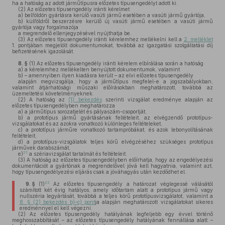
ha a hatóság az adott járműtípusra előzetes típusengedélyt adott ki.
(2)
Az előzetes típusengedély iránti kérelmet
a)
belföldön gyártásra kerülő vasúti jármű esetében a vasúti jármű gyártója,
b)
külföldről beszerzésre kerülő új vasúti jármű esetében a vasúti jármű
gyártója vagy forgalmazója
a megrendelő ellenjegyzésével nyújthatja be.
(3)
Az előzetes típusengedély iránti kérelemhez mellékelni kell a
2. melléklet
1. pontjában megjelölt dokumentumokat, továbbá az igazgatási szolgáltatási díj
befizetésének igazolását.
8. §
(1)
Az előzetes típusengedély iránti kérelem elbírálása során a hatóság
a)
a kérelemhez mellékelten benyújtott dokumentumok, valamint
b)
– amennyiben ilyen kiadásra került – az elvi előzetes típusengedély
alapján megvizsgálja, hogy a járműtípus megfelel-e a jogszabályokban,
valamint átjárhatósági műszaki előírásokban meghatározott, továbbá az
üzemeltetési követelményeknek.
(2)
A hatóság az
(1) bekezdés
szerinti vizsgálat eredménye alapján az
előzetes típusengedélyben meghatározza
a)
a járműtípus sorozatjelét és pályaszám-csoportját,
b)
a prototípus jármű gyártásának feltételeit, az elvégzendő prototípus-
vizsgálatokat és az azokra vonatkozó különleges feltételeket,
c)
a prototípus járműre vonatkozó tartampróbákat, és azok lebonyolításának
feltételeit,
d)
a prototípus-vizsgálatok teljes körű elvégzéséhez szükséges prototípus
járművek darabszámát,
21
e)
a szériavizsgálat tartalmát és feltételeit.
(3)
A hatóság az előzetes típusengedélyben előírhatja, hogy az engedélyezési
dokumentációt a gyártónak a megrendelővel jóvá kell hagyatnia, valamint azt,
hogy típusengedélyezési eljárás csak a jóváhagyás után kezdődhet el.
22
9. §
(1)
Az előzetes típusengedély a határozat véglegessé válásától
számított két évig hatályos, amely időtartam alatt a prototípus jármű vagy
nullszéria legyártását, továbbá a teljes körű prototípusvizsgálatot, valamint a
8. § (2) bekezdés b)–c) pont
ja alapján meghatározott vizsgálatokat sikeres
eredménnyel el kell végezni.
(2)
Az előzetes típusengedély hatályának legfeljebb egy évvel történő
meghosszabbítását – az előzetes típusengedély hatályának fennállása alatt –