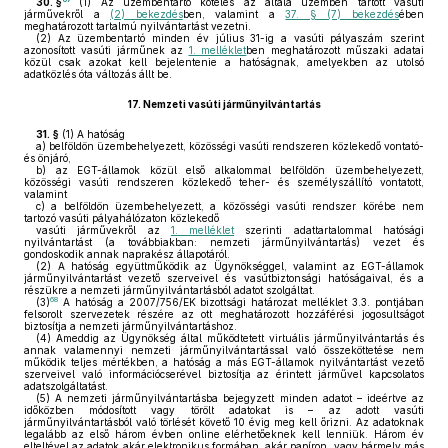
30. §
(1)
Az üzembentartó köteles az általa üzemben tartott vasúti
járművekről a
(2) bekezdés
ben, valamint a
37. § (7) bekezdés
ében
meghatározott tartalmú nyilvántartást vezetni.
(2)
Az üzembentartó minden év július 31-ig a vasúti pályaszám szerint
azonosított vasúti járműnek az
1. melléklet
ben meghatározott műszaki adatai
közül csak azokat kell bejelentenie a hatóságnak, amelyekben az utolsó
adatközlés óta változás állt be.
17.
Nemzeti vasúti járműnyilvántartás
31. §
(1)
A hatóság
a)
belföldön üzembehelyezett, közösségi vasúti rendszeren közlekedő vontató-
és önjáró,
b)
az EGT-államok közül első alkalommal belföldön üzembehelyezett,
közösségi vasúti rendszeren közlekedő teher- és személyszállító vontatott,
valamint
c)
a belföldön üzembehelyezett, a közösségi vasúti rendszer körébe nem
tartozó vasúti pályahálózaton közlekedő
vasúti járművekről az
1. melléklet
szerinti adattartalommal hatósági
nyilvántartást (a továbbiakban: nemzeti járműnyilvántartás) vezet és
gondoskodik annak naprakész állapotáról.
(2)
A hatóság együttműködik az Ügynökséggel, valamint az EGT-államok
járműnyilvántartást vezető szerveivel és vasútbiztonsági hatóságaival, és a
részükre a nemzeti járműnyilvántartásból adatot szolgáltat.
68
(3)
A hatóság a 2007/756/EK bizottsági határozat melléklet 3.3. pontjában
felsorolt szervezetek részére az ott meghatározott hozzáférési jogosultságot
biztosítja a nemzeti járműnyilvántartáshoz.
(4)
Ameddig az Ügynökség által működtetett virtuális járműnyilvántartás és
annak valamennyi nemzeti járműnyilvántartással való összeköttetése nem
működik teljes mértékben, a hatóság a más EGT-államok nyilvántartást vezető
szerveivel való információcserével biztosítja az érintett járművel kapcsolatos
adatszolgáltatást.
(5)
A nemzeti járműnyilvántartásba bejegyzett minden adatot – ideértve az
időközben módosított vagy törölt adatokat is – az adott vasúti
járműnyilvántartásból való törlését követő 10 évig meg kell őrizni. Az adatoknak
legalább az első három évben online elérhetőeknek kell lenniük. Három év
elteltével az adatok akár elektronikus formában, akár papíron, vagy bármely más