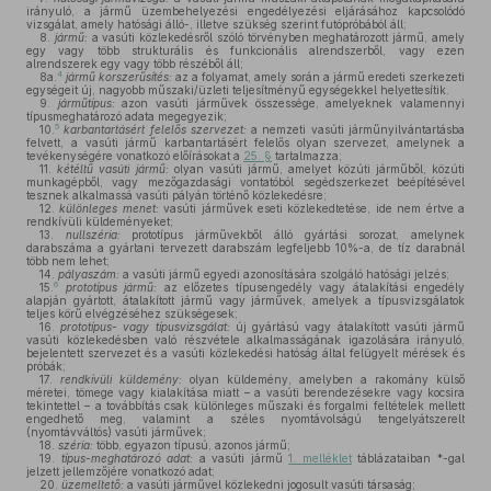
irányuló, a jármű üzembehelyezési engedélyezési eljárásához kapcsolódó
vizsgálat, amely hatósági álló-, illetve szükség szerint futópróbából áll;
8.
jármű:
a vasúti közlekedésről szóló törvényben meghatározott jármű, amely
egy vagy több strukturális és funkcionális alrendszerből, vagy ezen
alrendszerek egy vagy több részéből áll;
4
8a.
jármű korszerűsítés:
az a folyamat, amely során a jármű eredeti szerkezeti
egységeit új, nagyobb műszaki/üzleti teljesítményű egységekkel helyettesítik.
9.
járműtípus:
azon vasúti járművek összessége, amelyeknek valamennyi
típusmeghatározó adata megegyezik;
5
10.
karbantartásért felelős szervezet:
a nemzeti vasúti járműnyilvántartásba
felvett, a vasúti jármű karbantartásért felelős olyan szervezet, amelynek a
tevékenységére vonatkozó előírásokat a
25. §
tartalmazza;
11.
kétéltű vasúti jármű:
olyan vasúti jármű, amelyet közúti járműből, közúti
munkagépből, vagy mezőgazdasági vontatóból segédszerkezet beépítésével
tesznek alkalmassá vasúti pályán történő közlekedésre;
12.
különleges menet:
vasúti járművek eseti közlekedtetése, ide nem értve a
rendkívüli küldeményeket;
13.
nullszéria:
prototípus járművekből álló gyártási sorozat, amelynek
darabszáma a gyártani tervezett darabszám legfeljebb 10%-a, de tíz darabnál
több nem lehet;
14.
pályaszám:
a vasúti jármű egyedi azonosítására szolgáló hatósági jelzés;
6
15.
prototípus jármű:
az előzetes típusengedély vagy átalakítási engedély
alapján gyártott, átalakított jármű vagy járművek, amelyek a típusvizsgálatok
teljes körű elvégzéséhez szükségesek;
16.
prototípus- vagy típusvizsgálat:
új gyártású vagy átalakított vasúti jármű
vasúti közlekedésben való részvétele alkalmasságának igazolására irányuló,
bejelentett szervezet és a vasúti közlekedési hatóság által felügyelt mérések és
próbák;
17.
rendkívüli küldemény:
olyan küldemény, amelyben a rakomány külső
méretei, tömege vagy kialakítása miatt – a vasúti berendezésekre vagy kocsira
tekintettel – a továbbítás csak különleges műszaki és forgalmi feltételek mellett
engedhető meg, valamint a széles nyomtávolságú tengelyátszerelt
(nyomtávváltós) vasúti járművek;
18.
széria:
több, egyazon típusú, azonos jármű;
19.
típus-meghatározó adat:
a vasúti jármű
1. melléklet
táblázataiban *-gal
jelzett jellemzőjére vonatkozó adat;
20.
üzemeltető:
a vasúti járművel közlekedni jogosult vasúti társaság;