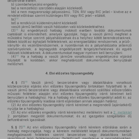
beszerzése esetén,
b)
üzembehelyezési engedély
ba)
a nemzetközi szerződés alapján közlekedő,
bb)
a nem magyarországi pályaszámú, TEN, RIV vagy RIC jellel – kivéve az e
rendelet előírásai szerint különleges RIV vagy RIC jelet – ellátott,
12
bc)
bd)
a rendkívüli küldeményként közlekedő
vasúti jármű belföldi vasúti hálózaton való közlekedetéséhez.
13
(3)
Az engedélyező hatóság indokolt esetben további dokumentumok
csatolását is elrendelheti, amelyek igazolják, hogy a vasúti jármű megfelel a
működési helye szerinti pályahálózatnak és a helyhez kötött berendezéseknek,
többek között az éghajlati feltételeknek, az energiaellátási rendszernek, a jelző-,
irányító- és vezérlőrendszernek, a nyomtávnak és a pályahálózatra jellemző
szelvényeknek, a legnagyobb engedélyezett tengelyterhelésnek és egyéb
hálózati kikötéseknek. A dokumentumokat magyar nyelven kell benyújtani.
14
(4)
Ha a hatóság a vasúti járműre vonatkozóan engedélyezési eljárást
folytatott le korábban, akkor meghatározott dokumentumok benyújtását
mellőzheti.
4.
Elvi előzetes típusengedély
15
4. §
(1)
Vasúti jármű beszerzésére vagy átalakítására vonatkozó
közbeszerzési eljárás elvi előzetes típusengedély birtokában folytatható le. A
vasúti jármű beszerzésére vagy átalakítására vonatkozó szállítási előszerződés
műszaki feltételei alapján elvi előzetes típusengedély iránti kérelmet kell
benyújtani a hatósághoz. Ha a hatóság elvi előzetes típusengedélyt adott ki, az
előzetes típusengedély kiadása iránti eljárásban annak alapján határoz.
(2)
Az elvi előzetes típusengedély iránti kérelmet a megrendelő (ajánlatkérő)
nyújtja be a hatósághoz.
(3)
Az elvi előzetes engedély iránti kérelemhez mellékelni kell a
2. melléklet
2. pontjában megjelölt dokumentumokat, és az igazgatási szolgáltatási díj
befizetésének igazolását.
16
5. §
(1)
Az elvi előzetes típusengedély iránti kérelem elbírálása során a
hatóság megvizsgálja, hogy a kérelem mellékletét képező dokumentumokban
megfogalmazott feltételek szerint beszerzésre vagy átalakításra kerülő
járműtípust leíró feltételrendszer (feltétfüzet) megfelel-e a jogszabályokban,