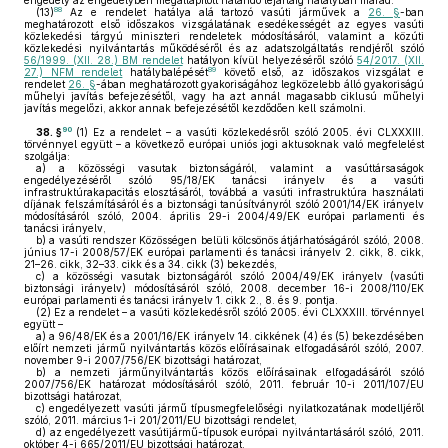
engedély az engedélyben megállapított határidő lejártáig hatályban marad.
88
(13)
Az e rendelet hatálya alá tartozó vasúti járművek a
26. §
-ban
meghatározott első időszakos vizsgálatának esedékességét az egyes vasúti
közlekedési tárgyú miniszteri rendeletek módosításáról, valamint a közúti
közlekedési nyilvántartás működéséről és az adatszolgáltatás rendjéről szóló
56/1999. (XII. 28.) BM rendelet
hatályon kívül helyezéséről szóló
54/2017. (XII.
89
27.) NFM rendelet
hatálybalépését
követő első, az időszakos vizsgálat e
rendelet
26. §
-ában meghatározott gyakoriságához legközelebb álló gyakoriságú
műhelyi javítás befejezésétől, vagy ha azt annál magasabb ciklusú műhelyi
javítás megelőzi, akkor annak befejezésétől kezdődően kell számolni.
90
38. §
(1)
Ez a rendelet – a vasúti közlekedésről szóló 2005. évi CLXXXIII.
törvénnyel együtt – a következő európai uniós jogi aktusoknak való megfelelést
szolgálja:
a)
a közösségi vasutak biztonságáról, valamint a vasúttársaságok
engedélyezéséről szóló 95/18/EK tanácsi irányelv és a vasúti
infrastruktúrakapacitás elosztásáról, továbbá a vasúti infrastruktúra használati
díjának felszámításáról és a biztonsági tanúsítványról szóló 2001/14/EK irányelv
módosításáról szóló, 2004. április 29-i 2004/49/EK európai parlamenti és
tanácsi irányelv,
b)
a vasúti rendszer Közösségen belüli kölcsönös átjárhatóságáról szóló, 2008.
június 17-i 2008/57/EK európai parlamenti és tanácsi irányelv 2. cikk, 8. cikk,
21–26. cikk, 32–33. cikk és a 34. cikk (3) bekezdés,
c)
a közösségi vasutak biztonságáról szóló 2004/49/EK irányelv (vasúti
biztonsági irányelv) módosításáról szóló, 2008. december 16-i 2008/110/EK
európai parlamenti és tanácsi irányelv 1. cikk 2., 8. és 9. pontja.
(2)
Ez a rendelet – a vasúti közlekedésről szóló 2005. évi CLXXXIII. törvénnyel
együtt –
a)
a 96/48/EK és a 2001/16/EK irányelv 14. cikkének (4) és (5) bekezdésében
előírt nemzeti jármű nyilvántartás közös előírásainak elfogadásáról szóló, 2007.
november 9-i 2007/756/EK bizottsági határozat,
b)
a nemzeti járműnyilvántartás közös előírásainak elfogadásáról szóló
2007/756/EK határozat módosításáról szóló, 2011. február 10-i 2011/107/EU
bizottsági határozat,
c)
engedélyezett vasúti jármű típusmegfelelőségi nyilatkozatának modelljéről
szóló, 2011. március 1-i 201/2011/EU bizottsági rendelet,
d)
az engedélyezett vasútijármű-típusok európai nyilvántartásáról szóló, 2011.
október 4-i 665/2011/EU bizottsági határozat,