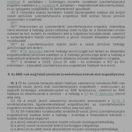
melléklet
6. pontjában – különleges menetre vonatkozó üzembehelyezési
engedély esetében a
2. melléklet
8. pontjában – meghatározott dokumentumokat,
és az igazgatási szolgáltatási díj befizetésének igazolását.
(6)
A honosítási eljárás keretében kiadott típusengedély hatálya alá tartozó
vasúti járművek üzembehelyezési engedélye több azonos típusú járműre
összevontan is kiadható.
38
(7)
39
(8)
Amennyiben az üzembentartó üzembehelyezési engedély módosítása
iránti kérelmet a hatósági jelzés változása miatt nyújtja be, a kérelemben ennek
indokait be kell mutatni és mellékelni kell a tulajdonos hozzájárulását, valamint
a karbantartásért felelős szervezetnek a jármű műszaki állapotára vonatkozó
nyilatkozatát.
40
(9)
Az üzembehelyezési eljárás során a vasúti járművel hatósági
járművizsgát kell tartani.
41
(10)
A
(9) bekezdés
szerinti hatósági járművizsgát kell tartani az átalakítási
engedélyköteles járművek esetében is. A hatósági járművizsga során a hatóság a
megváltozott jellemzők mellett a jármű általános műszaki állapotát is vizsgálja.
42
(11)
E rendelet a 2008. július 19. előtt – és különösen a RIC és RIV
értelmében – kibocsátott üzembehelyezési engedélyek hatályát nem érinti.
8.
Az ÁME-nak megfelelő járművek üzembehelyezésének első engedélyezése
16. §
(1)
Az üzembe helyezés idején hatályos valamennyi vonatkozó ÁME-nak
megfelelő vasúti jármű első üzembehelyezési engedélyét – amennyiben az
alapvető fontosságú követelményeket az ÁME tartalmazza, valamint az ÁME
hatályos és alkalmazandó a járműre – a hatóság a
(2)
és
(3) bekezdés
szerint
adja meg.
(2)
Ha a vasúti jármű valamennyi strukturális alrendszerét a
10–14. §
rendelkezéseinek figyelembevételével engedélyezték, az üzembehelyezési
engedélyt minden további ellenőrzés nélkül meg kell adni.
(3)
Az EK-hitelesítési nyilatkozattal rendelkező vasúti jármű üzembehelyezési
engedélyének kiadása során a hatóság – kizárólag a felsoroltakra kiterjedő –
további ellenőrzést végezhet:
a)
a jármű releváns alrendszerei közötti műszaki összeegyeztethetőség,
b)
a jármű vasúti rendszerbe történő biztonságos integrációja,
c)
a jármű és az adott vasúti pályahálózat műszaki összeegyeztethetősége,