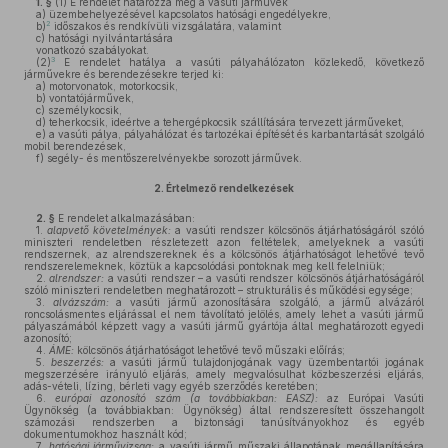
1. §
(1)
E rendelet határozza meg a vasúti járművek
a)
üzembehelyezésével kapcsolatos hatósági engedélyekre,
2
b)
időszakos és rendkívüli vizsgálatára, valamint
c)
hatósági nyilvántartására
vonatkozó szabályokat.
3
(2)
E rendelet hatálya a vasúti pályahálózaton közlekedő, következő
járművekre és berendezésekre terjed ki:
a)
motorvonatok, motorkocsik,
b)
vontatójárművek,
c)
személykocsik,
d)
teherkocsik, ideértve a tehergépkocsik szállítására tervezett járműveket,
e)
a vasúti pálya, pályahálózat és tartozékai építését és karbantartását szolgáló
mobil berendezések,
f)
segély- és mentőszerelvényekbe sorozott járművek.
2.
Értelmező rendelkezések
2. §
E rendelet alkalmazásában:
1.
alapvető követelmények:
a vasúti rendszer kölcsönös átjárhatóságáról szóló
miniszteri rendeletben részletezett azon feltételek, amelyeknek a vasúti
rendszernek, az alrendszereknek és a kölcsönös átjárhatóságot lehetővé tevő
rendszerelemeknek, köztük a kapcsolódási pontoknak meg kell felelniük;
2.
alrendszer:
a vasúti rendszer – a vasúti rendszer kölcsönös átjárhatóságáról
szóló miniszteri rendeletben meghatározott – strukturális és működési egysége;
3.
alvázszám:
a vasúti jármű azonosítására szolgáló, a jármű alvázáról
roncsolásmentes eljárással el nem távolítató jelölés, amely lehet a vasúti jármű
pályaszámából képzett vagy a vasúti jármű gyártója által meghatározott egyedi
azonosító;
4.
ÁME:
kölcsönös átjárhatóságot lehetővé tevő műszaki előírás;
5.
beszerzés:
a vasúti jármű tulajdonjogának vagy üzembentartói jogának
megszerzésére irányuló eljárás, amely megvalósulhat közbeszerzési eljárás,
adás-vételi, lízing, bérleti vagy egyéb szerződés keretében;
6.
európai azonosító szám (a továbbiakban: EASZ):
az Európai Vasúti
Ügynökség (a továbbiakban: Ügynökség) által rendszeresített összehangolt
számozási rendszerben a biztonsági tanúsítványokhoz és egyéb
dokumentumokhoz használt kód;
7.
hatósági járművizsga:
a vasúti jármű műszaki állapotának megállapítására