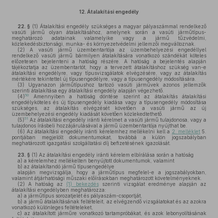
12.
Átalakítási engedély
22. §
(1)
Átalakítási engedély szükséges a magyar pályaszámmal rendelkező
vasúti jármű olyan átalakításához, amelynek során a vasúti járműtípus-
meghatározó adatainak valamelyike vagy a jármű tűzvédelmi,
közlekedésbiztonsági, munka- és környezetvédelmi jellemzői megváltoznak.
(2)
A vasúti jármű üzembentartója az üzembehelyezési engedéllyel
rendelkező vasúti jármű bármilyen átalakítására vonatkozó szándékát köteles
előzetesen bejelenteni a hatóság részére. A hatóság a bejelentés alapján
tájékoztatja az üzembentartót, hogy a tervezett átalakításhoz szükség van-e
átalakítási engedélyre, vagy típusvizsgálatok elvégzésére, vagy az átalakítás
mértékére tekintettel új típusengedélyre, vagy a típusengedély módosítására.
(3)
Ugyanazon járműtípushoz tartozó vasúti járművek azonos jellemzők
szerinti átalakítása egy átalakítási engedély alapján végezhető.
50
(4)
Amennyiben a hatóság döntése szerint az átalakítás átalakítási
engedélyköteles és új típusengedély kiadása vagy a típusengedély módosítása
szükséges, az átalakítás elvégzését követően a vasúti jármű az új
üzembehelyezési engedély kiadását követően közlekedtethető.
51
(5)
Az átalakítási engedély iránti kérelmet a vasúti jármű tulajdonosa, vagy a
tulajdonos írásbeli hozzájárulásával a jármű üzembentartója nyújthat be.
(6)
Az átalakítási engedély iránti kérelemhez mellékelni kell a
2. melléklet
5.
pontjában megjelölt dokumentumokat, továbbá a külön jogszabályban
meghatározott igazgatási szolgáltatási díj befizetésének igazolását.
23. §
(1)
Az átalakítási engedély iránti kérelem elbírálása során a hatóság
a)
a kérelemhez mellékelten benyújtott dokumentumok, valamint
b)
az átalakítandó jármű típusengedélye
alapján megvizsgálja, hogy a járműtípus megfelel-e a jogszabályokban,
valamint átjárhatósági műszaki előírásokban meghatározott követelményeknek.
(2)
A hatóság az
(1) bekezdés
szerinti vizsgálat eredménye alapján az
átalakítási engedélyben meghatározza:
a)
a járműtípus sorozatjelét és pályaszám-csoportját,
b)
a jármű átalakításának feltételeit, az elvégzendő vizsgálatokat és az azokra
vonatkozó különleges feltételeket,
c)
az átalakított járműre vonatkozó tartampróbákat, és azok lebonyolításának