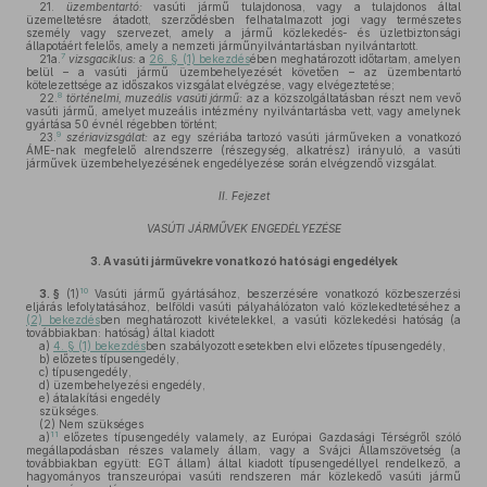
21.
üzembentartó:
vasúti jármű tulajdonosa, vagy a tulajdonos által
üzemeltetésre átadott, szerződésben felhatalmazott jogi vagy természetes
személy vagy szervezet, amely a jármű közlekedés- és üzletbiztonsági
állapotáért felelős, amely a nemzeti járműnyilvántartásban nyilvántartott.
7
21a.
vizsgaciklus:
a
26. § (1) bekezdés
ében meghatározott időtartam, amelyen
belül – a vasúti jármű üzembehelyezését követően – az üzembentartó
kötelezettsége az időszakos vizsgálat elvégzése, vagy elvégeztetése;
8
22.
történelmi, muzeális vasúti jármű:
az a közszolgáltatásban részt nem vevő
vasúti jármű, amelyet muzeális intézmény nyilvántartásba vett, vagy amelynek
gyártása 50 évnél régebben történt;
9
23.
szériavizsgálat:
az egy szériába tartozó vasúti járműveken a vonatkozó
ÁME-nak megfelelő alrendszerre (részegység, alkatrész) irányuló, a vasúti
járművek üzembehelyezésének engedélyezése során elvégzendő vizsgálat.
II. Fejezet
VASÚTI JÁRMŰVEK ENGEDÉLYEZÉSE
3.
A vasúti járművekre vonatkozó hatósági engedélyek
10
3. §
(1)
Vasúti jármű gyártásához, beszerzésére vonatkozó közbeszerzési
eljárás lefolytatásához, belföldi vasúti pályahálózaton való közlekedtetéséhez a
(2) bekezdés
ben meghatározott kivételekkel, a vasúti közlekedési hatóság (a
továbbiakban: hatóság) által kiadott
a)
4. § (1) bekezdés
ben szabályozott esetekben elvi előzetes típusengedély,
b)
előzetes típusengedély,
c)
típusengedély,
d)
üzembehelyezési engedély,
e)
átalakítási engedély
szükséges.
(2)
Nem szükséges
11
a)
előzetes típusengedély valamely, az Európai Gazdasági Térségről szóló
megállapodásban részes valamely állam, vagy a Svájci Államszövetség (a
továbbiakban együtt: EGT állam) által kiadott típusengedéllyel rendelkező, a
hagyományos transzeurópai vasúti rendszeren már közlekedő vasúti jármű