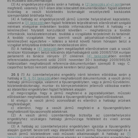
és működési dokumentációját.
(3)
Az engedélyezési eljárás során a hatóság, a
(2) bekezdés a)–c) pont
jainak
megfelelő, valamely EGT-állam által kibocsátott dokumentációban foglalt adatokat
kizárólag a vasúti közlekedés biztonságát veszélyeztető kockázatok
szempontjából bírálhatja felül.
(4)
A hatóság az engedélyezendő jármű üzembe helyezésével kapcsolatos,
valamint a
(3) bekezdés
ben foglalt feltételek teljesítésének ellenőrzését szolgáló
mérések elvégzése érdekében további információkat kérhet. A hatóság – a
kérelmezővel folytatott konzultációt követően – meghatározza a további
információk, kockázatelemzések, továbbá a vizsgálatok terjedelmét és tartalmát.
A további vizsgálatok helye szerinti vasúti pályahálózat-működtető – a
kérelmezővel egyeztetve – köteles a kérést követő három hónapon belül a
vizsgálat lefolytatása érdekében rendelkezésre állni.
(5)
A hatóság a
(4) bekezdés
ben megállapított ellenőrzésekre csak a vasúti
rendszer Közösségen belüli kölcsönös átjárhatóságáról szóló 2008/57/EK európai
parlamenti és tanácsi irányelv 27. cikkének
(4) bekezdés
ében említett
referenciadokumentumról szóló 2009. november 30-i bizottsági 2009/965/EK
határozatban meghatározott referencia-dokumentumban szereplő B. vagy C.
csoporthoz tartozó nemzeti szabályok keretein belül jogosult.
20. §
(1)
Az üzembehelyezési engedély iránti kérelem elbírálása során a
hatóság a
15. § (5) bekezdés
ében meghatározott dokumentumok, a vasúti jármű
hatósági járművizsgája, valamint a típusengedélyben, vagy a jármű tűzvédelmi,
közlekedésbiztonsági, munka- és környezetvédelmi jellemzői változása esetén
az átalakítási engedélyben foglalt feltételek alapján
a)
megvizsgálja, hogy a jármű megfelel-e a jogszabályokban, műszaki
előírásokban meghatározott, továbbá a típusengedélyben foglalt előírásoknak,
b)
elvégzi a vasúti jármű azonosítását és ellenőrzi a hatósági jelzések
megfelelőségét,
c)
ellenőrzi, hogy a vasúti jármű megfelel-e a típusengedélyben
meghatározott típusazonosító adatoknak.
(2)
A vasúti jármű üzembentartója biztosítja az üzembehelyezési
engedélyhez szükséges hatósági járművizsga feltételeit és viseli annak
költségeit.
(3)
A hatóság az üzembehelyezési engedélyben igazolja a típusengedély
alapján gyártott, beszerzett vagy átalakított vasúti jármű típusazonosságát és a
vasúti jármű közlekedésre való műszaki alkalmasságát. A hatóság az
(1)
bekezdés
szerinti eljárás eredménye alapján az üzembehelyezési engedélyben