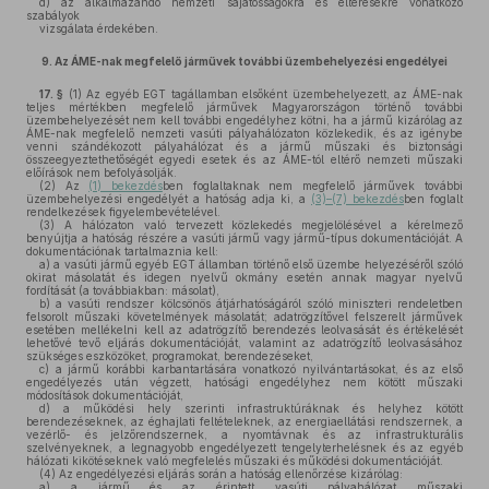
d)
az alkalmazandó nemzeti sajátosságokra és eltérésekre vonatkozó
szabályok
vizsgálata érdekében.
9.
Az ÁME-nak megfelelő járművek további üzembehelyezési engedélyei
17. §
(1)
Az egyéb EGT tagállamban elsőként üzembehelyezett, az ÁME-nak
teljes mértékben megfelelő járművek Magyarországon történő további
üzembehelyezését nem kell további engedélyhez kötni, ha a jármű kizárólag az
ÁME-nak megfelelő nemzeti vasúti pályahálózaton közlekedik, és az igénybe
venni szándékozott pályahálózat és a jármű műszaki és biztonsági
összeegyeztethetőségét egyedi esetek és az ÁME-tól eltérő nemzeti műszaki
előírások nem befolyásolják.
(2)
Az
(1) bekezdés
ben foglaltaknak nem megfelelő járművek további
üzembehelyezési engedélyét a hatóság adja ki, a
(3)–(7) bekezdés
ben foglalt
rendelkezések figyelembevételével.
(3)
A hálózaton való tervezett közlekedés megjelölésével a kérelmező
benyújtja a hatóság részére a vasúti jármű vagy jármű-típus dokumentációját. A
dokumentációnak tartalmaznia kell:
a)
a vasúti jármű egyéb EGT államban történő első üzembe helyezéséről szóló
okirat másolatát és idegen nyelvű okmány esetén annak magyar nyelvű
fordítását (a továbbiakban: másolat),
b)
a vasúti rendszer kölcsönös átjárhatóságáról szóló miniszteri rendeletben
felsorolt műszaki követelmények másolatát; adatrögzítővel felszerelt járművek
esetében mellékelni kell az adatrögzítő berendezés leolvasását és értékelését
lehetővé tevő eljárás dokumentációját, valamint az adatrögzítő leolvasásához
szükséges eszközöket, programokat, berendezéseket,
c)
a jármű korábbi karbantartására vonatkozó nyilvántartásokat, és az első
engedélyezés után végzett, hatósági engedélyhez nem kötött műszaki
módosítások dokumentációját,
d)
a működési hely szerinti infrastruktúráknak és helyhez kötött
berendezéseknek, az éghajlati feltételeknek, az energiaellátási rendszernek, a
vezérlő- és jelzőrendszernek, a nyomtávnak és az infrastrukturális
szelvényeknek, a legnagyobb engedélyezett tengelyterhelésnek és az egyéb
hálózati kikötéseknek való megfelelés műszaki és működési dokumentációját.
(4)
Az engedélyezési eljárás során a hatóság ellenőrzése kizárólag:
a)
a jármű és az érintett vasúti pályahálózat műszaki