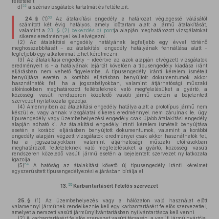
feltételeit,
52
d)
a szériavizsgálatok tartalmát és feltételeit.
53
24. §
(1)
Az átalakítási engedély a határozat véglegessé válásától
számított két évig hatályos, amely időtartam alatt a jármű átalakítását,
valamint a
23. § (2) bekezdés b) pont
ja alapján meghatározott vizsgálatokat
sikeres eredménnyel kell elvégezni.
(2)
Az átalakítási engedély hatályának legfeljebb egy évvel történő
meghosszabbítását – az átalakítási engedély hatályának fennállása alatt –
legfeljebb egy alkalommal lehet kérelmezni.
(3)
Az átalakítási engedély – ideértve az azok alapján elvégzett vizsgálatok
eredményeit is – a hatályának lejártát követően a típusengedély kiadása iránt
eljárásban nem vehető figyelembe. A típusengedély iránti kérelem ismételt
benyújtása esetén a korábbi eljárásban benyújtott dokumentumok akkor
használhatók fel, ha a jogszabályokban, valamint átjárhatósági műszaki
előírásokban meghatározott feltételeknek való megfelelésüket a gyártó, a
közösségi vasúti rendszeren közeledő vasúti jármű esetén a bejelentett
szervezet nyilatkozata igazolja.
(4)
Amennyiben az átalakítási engedély hatálya alatt a prototípus jármű nem
készül el vagy annak vizsgálatai sikeres eredménnyel nem zárulnak le, úgy
típusengedély vagy üzembehelyezési engedély csak újabb átalakítási engedély
alapján adható ki. Az átalakítási engedély iránti kérelem ismételt benyújtása
esetén a korábbi eljárásban benyújtott dokumentumok, valamint a korábbi
engedély alapján végzett vizsgálatok eredményei csak akkor használhatók fel,
ha a jogszabályokban, valamint átjárhatósági műszaki előírásokban
meghatározott feltételeknek való megfelelésüket a gyártó, közösségi vasúti
rendszeren közeledő vasúti jármű esetén a bejelentett szervezet nyilatkozata
igazolja.
54
(5)
A hatóság az átalakítást követő új típusengedély iránti kérelmet
egyszerűsített típusengedélyezési eljárásban bírálja el.
55
13.
Karbantartásért felelős szervezet
25. §
(1)
Az üzembehelyezés vagy a hálózaton való használat előtt
valamennyi járműnek rendelkeznie kell egy karbantartásért felelős szervezettel,
amelyet a nemzeti vasúti járműnyilvántartásban nyilvántartásba kell venni.
(2)
A karbantartásért felelős szervezet vasúti társaság, a vasúti jármű gyártója,