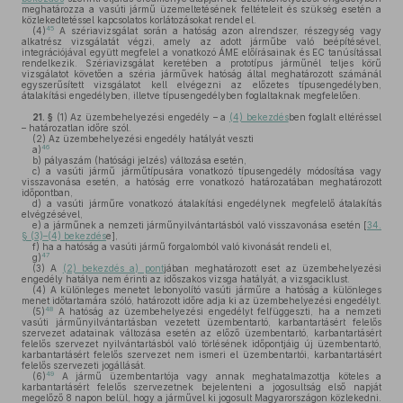
meghatározza a vasúti jármű üzemeltetésének feltételeit és szükség esetén a
közlekedtetéssel kapcsolatos korlátozásokat rendel el.
45
(4)
A szériavizsgálat során a hatóság azon alrendszer, részegység vagy
alkatrész vizsgálatát végzi, amely az adott járműbe való beépítésével,
integrációjával együtt megfelel a vonatkozó ÁME előírásainak és EC tanúsítással
rendelkezik. Szériavizsgálat keretében a prototípus járműnél teljes körű
vizsgálatot követően a széria járművek hatóság által meghatározott számánál
egyszerűsített vizsgálatot kell elvégezni az előzetes típusengedélyben,
átalakítási engedélyben, illetve típusengedélyben foglaltaknak megfelelően.
21. §
(1)
Az üzembehelyezési engedély – a
(4) bekezdés
ben foglalt eltéréssel
– határozatlan időre szól.
(2)
Az üzembehelyezési engedély hatályát veszti
46
a)
b)
pályaszám (hatósági jelzés) változása esetén,
c)
a vasúti jármű járműtípusára vonatkozó típusengedély módosítása vagy
visszavonása esetén, a hatóság erre vonatkozó határozatában meghatározott
időpontban,
d)
a vasúti járműre vonatkozó átalakítási engedélynek megfelelő átalakítás
elvégzésével,
e)
a járműnek a nemzeti járműnyilvántartásból való visszavonása esetén [
34.
§ (3)–(4) bekezdés
e],
f)
ha a hatóság a vasúti jármű forgalomból való kivonását rendeli el,
47
g)
(3)
A
(2) bekezdés a) pont
jában meghatározott eset az üzembehelyezési
engedély hatálya nem érinti az időszakos vizsga hatályát, a vizsgaciklust.
(4)
A különleges menetet lebonyolító vasúti járműre a hatóság a különleges
menet időtartamára szóló, határozott időre adja ki az üzembehelyezési engedélyt.
48
(5)
A hatóság az üzembehelyezési engedélyt felfüggeszti, ha a nemzeti
vasúti járműnyilvántartásban vezetett üzembentartó, karbantartásért felelős
szervezet adatainak változása esetén az előző üzembentartó, karbantartásért
felelős szervezet nyilvántartásból való törlésének időpontjáig új üzembentartó,
karbantartásért felelős szervezet nem ismeri el üzembentartói, karbantartásért
felelős szervezeti jogállását.
49
(6)
A jármű üzembentartója vagy annak meghatalmazottja köteles a
karbantartásért felelős szervezetnek bejelenteni a jogosultság első napját
megelőző 8 napon belül, hogy a járművel ki jogosult Magyarországon közlekedni.