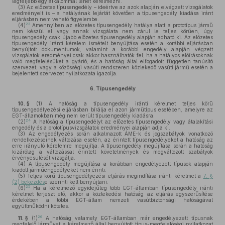
legfeljebb egy alkalommal lehet kérelmezni.
(3)
Az előzetes típusengedély – ideértve az azok alapján elvégzett vizsgálatok
eredményeit is – a hatályának lejártát követően a típusengedély kiadása iránt
eljárásban nem vehető figyelembe.
23
(4)
Amennyiben az előzetes típusengedély hatálya alatt a prototípus jármű
nem készül el vagy annak vizsgálata nem zárul le teljes körűen, úgy
típusengedély csak újabb előzetes típusengedély alapján adható ki. Az előzetes
típusengedély iránti kérelem ismételt benyújtása esetén a korábbi eljárásban
benyújtott dokumentumok, valamint a korábbi engedély alapján végzett
vizsgálatok eredményei csak akkor használhatók fel, ha a hatályos előírásoknak
való megfelelésüket a gyártó, és a hatóság által elfogadott független tanúsító
szervezet, vagy a közösségi vasúti rendszeren közlekedő vasúti jármű esetén a
bejelentett szervezet nyilatkozata igazolja.
6.
Típusengedély
10. §
(1)
A hatóság a típusengedély iránti kérelmet teljes körű
típusengedélyezési eljárásban bírálja el azon járműtípus esetében, amelyre az
EGT-államokban még nem került típusengedély kiadásra.
24
(2)
A hatóság a típusengedélyt az előzetes típusengedély vagy átalakítási
engedély és a prototípusvizsgálatok eredményei alapján adja ki.
(3)
Az engedélyezés során alkalmazott ÁME-k és jogszabályok vonatkozó
rendelkezéseinek változása esetén, az érintett típusengedélyeket a hatóság az
erre irányuló kérelemre megújítja. A típusengedély megújítása során a hatóság
kizárólag a változással érintett követelmények és megváltozott szabályok
érvényesülését vizsgálja.
(4)
A típusengedély megújítása a korábban engedélyezett típusok alapján
kiadott járműengedélyeket nem érinti.
(5)
Teljes körű típusengedélyezési eljárás megindítása iránti kérelmet a
7. §
(2) bekezdés
e szerinti kell benyújtani.
25
(6)
Ha a kérelmező egyidejűleg több EGT-államban típusengedély iránti
kérelmet terjeszt elő, akkor a közlekedési hatóság az eljárás egyszerűsítése
érdekében a többi EGT-állam nemzeti vasútbiztonsági hatóságával
együttműködni köteles.
26
11. §
(1)
A hatóság valamely EGT-államban már engedélyezett típusnak
megfelelő járművet a kérelmező által benyújtott típus-megfelelőségi nyilatkozat