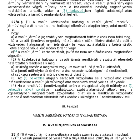
járműnyilvántartásban nyilvántartott szervezet, vagy a vasúti jármű tényleges
karbantartását végző műhely nem a közlekedési hatóság engedélyezési
hatáskörébe tartozik, akkor a
(3) bekezdés
ben foglalt adatszolgáltatási
kötelezettség a jármű üzembentartóját terheli.
27/A. §
(1)
A vasúti közlekedési hatóság a vasúti jármű rendkívüli
járművizsgálatát rendeli el, ha hatósági ellenőrzés alapján tény, adat merül fel
arra,
hogy
a)
a vasúti jármű a jogszabályban meghatározott feltételeknek nem felel meg,
b)
a vasúti járművet engedély nélkül átalakították, illetve átalakítás előtt a
közlekedési hatóságnál nem jelentették be, vagy az átalakítás a bejelentéstől,
illetve engedélytől eltérő módon történt, vagy
64
c)
a vasúti jármű karbantartását, javítását nem az előírásoknak megfelelően
végezték.
(2)
A közlekedési hatóság a vasúti jármű rendkívüli vizsgálatát elrendelő
határozatban rendelkezik még:
a)
szükség esetén a megrakott vagy utasokat szállító jármű kiürítéséről,
b)
a jármű műhelybe történő vontatása kapcsán szükséges intézkedésekről,
c)
szükség esetén a jármű ideiglenes tárolásáról.
(3)
Az
(1) bekezdés
alapján elvégzett vizsgálatra és a vizsgálatot követő
intézkedésekre a vasúti járművizsgálatra vonatkozó szabályok az irányadók.
(4)
Ha a rendkívüli járművizsgálat során a vizsgálatot végző műhely az
(1)
bekezdés a)–c) pont
jában szabályozott szabálytalanságot állapít meg, a
jogszabályban meghatározott szolgáltatási díjat és a rendkívüli vizsgálatot
elrendelő határozatban elrendelt intézkedések költségét az üzembentartó viseli.
III. Fejezet
VASÚTI JÁRMŰVEK HATÓSÁGI NYILVÁNTARTÁSA
15.
A vasúti járművek azonosítása
28. §
(1)
A vasúti jármű azonosítására a pályaszám és az alvázszám szolgál.
65
(2)
A vasúti járművek pályaszámát a 96/48/EK és a 2001/16/EK irányelv 14.