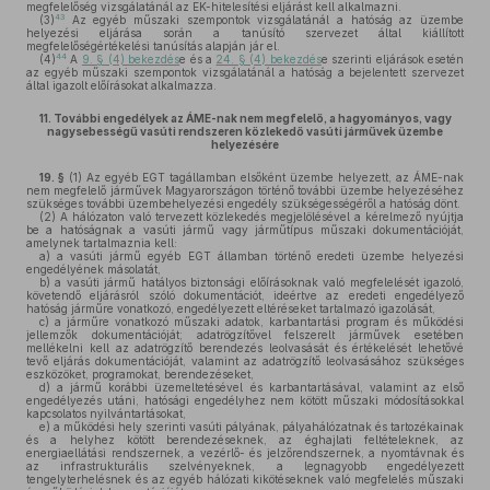
megfelelőség vizsgálatánál az EK-hitelesítési eljárást kell alkalmazni.
43
(3)
Az egyéb műszaki szempontok vizsgálatánál a hatóság az üzembe
helyezési eljárása során a tanúsító szervezet által kiállított
megfelelőségértékelési tanúsítás alapján jár el.
44
(4)
A
9. § (4) bekezdés
e és a
24. § (4) bekezdés
e szerinti eljárások esetén
az egyéb műszaki szempontok vizsgálatánál a hatóság a bejelentett szervezet
által igazolt előírásokat alkalmazza.
11.
További engedélyek az ÁME-nak nem megfelelő, a hagyományos, vagy
nagysebességű vasúti rendszeren közlekedő vasúti járművek üzembe
helyezésére
19. §
(1)
Az egyéb EGT tagállamban elsőként üzembe helyezett, az ÁME-nak
nem megfelelő járművek Magyarországon történő további üzembe helyezéséhez
szükséges további üzembehelyezési engedély szükségességéről a hatóság dönt.
(2)
A hálózaton való tervezett közlekedés megjelölésével a kérelmező nyújtja
be a hatóságnak a vasúti jármű vagy járműtípus műszaki dokumentációját,
amelynek tartalmaznia kell:
a)
a vasúti jármű egyéb EGT államban történő eredeti üzembe helyezési
engedélyének másolatát,
b)
a vasúti jármű hatályos biztonsági előírásoknak való megfelelését igazoló,
követendő eljárásról szóló dokumentációt, ideértve az eredeti engedélyező
hatóság járműre vonatkozó, engedélyezett eltéréseket tartalmazó igazolását,
c)
a járműre vonatkozó műszaki adatok, karbantartási program és működési
jellemzők dokumentációját; adatrögzítővel felszerelt járművek esetében
mellékelni kell az adatrögzítő berendezés leolvasását és értékelését lehetővé
tevő eljárás dokumentációját, valamint az adatrögzítő leolvasásához szükséges
eszközöket, programokat, berendezéseket,
d)
a jármű korábbi üzemeltetésével és karbantartásával, valamint az első
engedélyezés utáni, hatósági engedélyhez nem kötött műszaki módosításokkal
kapcsolatos nyilvántartásokat,
e)
a működési hely szerinti vasúti pályának, pályahálózatnak és tartozékainak
és a helyhez kötött berendezéseknek, az éghajlati feltételeknek, az
energiaellátási rendszernek, a vezérlő- és jelzőrendszernek, a nyomtávnak és
az infrastrukturális szelvényeknek, a legnagyobb engedélyezett
tengelyterhelésnek és az egyéb hálózati kikötéseknek való megfelelés műszaki