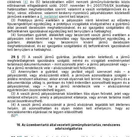
cikkének
(4)
és (5) bekezdésében előírt nemzeti járműnyilvántartás közös
előírásainak elfogadásáról szóló, 2007. november 9-i 2007/756/EK bizottsági
határozatban meghatározottak szerint, valamint a vasúti vontatójárművek és a
helyi, városi, elővárosi, valamint keskeny-nyomközű pályahálózaton közlekedő
járművek esetében a
6. melléklet
szerint kell képezni.
(3)
Prototípus jármű esetében a pályaszám iránti kérelmet az előzetes
típusengedéllyel egyidejűleg, a prototípus vizsgálatok elvégzéséhez a gyártómű
által javasolt darabszám meghatározásával, és az igazgatási szolgáltatási díj
befizetésének igazolásával egyidejűleg kell benyújtani a hatósághoz.
(4)
Sorozatban gyártott, átalakított vagy beszerzett vasúti jármű esetében a
pályaszám iránti kérelmet a honosítási vagy típusengedéllyel egyidejűleg, a
gyártani, átalakítani vagy beszerezni kívánt jármű darabszám
meghatározásával, és az igazgatási szolgáltatási díj befizetésének igazolásával
kell benyújtani a hatósághoz.
29. §
(1)
A vasúti jármű gyártása, javítása során keletkező, a jármű
megfelelőségének igazolására szolgáló, mérési és vizsgálati eredményeket
tartalmazó dokumentumokon – mint azonosító jelet – a jármű pályaszámát vagy –
ha a jármű rendelkezik vele – alvázszámát kell feltüntetni.
(2)
Amennyiben a gyártást, vagy javítást végző szervezet más – a
pályaszámtól, vagy alvázszámtól eltérő, a járművek azonosítására szolgáló –
jelölési rendszert alkalmaz, akkor annak olyannak kell lennie, hogy a jármű és a
dokumentációja utólag is, pontosan és hitelt érdemlően azonosítható legyen és a
pályaszámmal, vagy – ha a jármű rendelkezik vele – alvázszámmal
egyértelműen összerendelhető legyen.
(3)
A vasúti jármű pályaszámának közelében tilos olyan feliratot, jelet vagy
reklámot elhelyezni, amely a pályaszámot eltakarja, vagy annak tartalma miatt
azzal összetéveszthető.
(4)
A vasúti jármű alvázszámát a jármű alvázának legalább két átellenes
helyén, jól azonosíthatóan és olyan módon kell elhelyezni, hogy az
roncsolásmentes eljárással ne legyen eltávolítható.
66
(5)
16.
Az üzembentartó által vezetett járműnyilvántartás, rendszeres
adatszolgáltatás
67