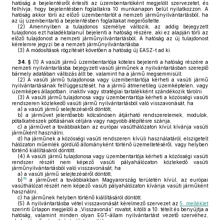
hatóság a bejelentésről értesíti az üzembentartóként megjelölt szervezetet, és
felhívja, hogy bejelentésben foglaltakra 10 munkanapon belül nyilatkozzon. A
hatóság akkor törli az előző üzembentartót a nemzeti járműnyilvántartásból, ha
az új üzembentartó a bejelentésben foglaltakat megerősítette.
(2)
Amennyiben a tulajdonos személye változik, az addig bejegyzett
tulajdonos ezt haladéktalanul bejelenti a hatóság részére, aki ez alapján törli az
előző tulajdonost a nemzeti járműnyilvántartásból. A hatóság az új tulajdonost
kérelemre jegyzi be a nemzeti járműnyilvántartásba.
(3)
A módosítások rögzítését követően a hatóság új EASZ-t ad ki.
34. §
(1)
A vasúti jármű üzembentartója köteles bejelenti a hatóság részére a
nemzeti nyilvántartásba bejegyzett vasúti járműnek a nyilvántartásban szereplő
bármely adatában változás állt be, valamint ha a jármű megsemmisült.
(2)
A vasúti jármű tulajdonosa vagy üzembentartója kérheti a vasúti jármű
nyilvántartásának felfüggesztését, ha a jármű átmenetileg üzemképtelen, vagy
üzemképes állapotban, inaktív vagy stratégiai tartalékként szándékozik tárolni.
(3)
A vasúti jármű tulajdonosa vagy üzembentartója kérheti a közösségi vasúti
rendszeren közlekedő vasúti jármű nyilvántartásból való visszavonását, ha
a)
a vasúti jármű selejtezéséről döntött,
b)
a járművet jelentősebb kölcsönösen átjárható rendszerelemek, modulok,
pótalkatrészek pótlásának céljára vagy nagyobb átépítésre szánja,
c)
a járművet a továbbiakban az európai vasúthálózaton kívül kívánja vasúti
járműként használni,
d)
ha járműnek a közösségi vasúti rendszeren kívüli használatáról, elszigetelt
hálózaton műemlék gördülő állományként történő üzemeltetéséről, vagy helyben
történő kiállításáról döntött.
(4)
A vasúti jármű tulajdonosa vagy üzembentartója kérheti a közösségi vasúti
rendszer részét nem képező vasúti pályahálózaton közlekedő vasúti
járműnyilvántartásból való visszavonását, ha
a)
a vasúti jármű selejtezéséről döntött,
76
b)
a járművet a továbbiakban Magyarország területén kívül, az európai
vasúthálózat részét nem képező vasúti pályahálózaton kívánja vasúti járműként
használni,
c)
ha járműnek helyben történő kiállításáról döntött.
(5)
A nyilvántartásba vétel visszavonását kérelmező szervezet az
5. melléklet
szerinti űrlapon megjelöli a „Visszavonás” rovatot, kitölti a 10. tételt és benyújtja a
hatóság, valamint minden olyan EGT-állam nyilvántartást vezető szervéhez,