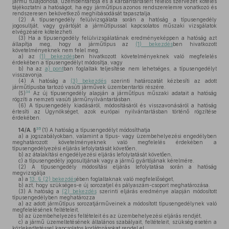
jármű tulajdonosa, üzembentartója és a karbantartásért felelős szervezet köteles
tájékoztatni a hatóságot, ha egy járműtípus azonos rendszerelemre vonatkozó és
rendszeresen bekövetkező meghibásodását tapasztalja.
(2)
A típusengedély felülvizsgálata során a hatóság a típusengedély
jogosultját, vagy gyártóját a járműtípussal kapcsolatos műszaki vizsgálatok
elvégzésére kötelezheti.
(3)
Ha a típusengedély felülvizsgálatának eredményeképpen a hatóság azt
állapítja meg, hogy a járműtípus az
(1) bekezdés
ben hivatkozott
követelményeknek nem felel meg,
a)
az
(1) bekezdés
ben hivatkozott követelményeknek való megfelelés
érdekében a típusengedélyt módosítja, vagy
b)
ha az
a) pont
ban foglaltak teljesítése nem lehetséges, a típusengedélyt
visszavonja.
(4)
A hatóság a
(3) bekezdés
szerinti határozatát kézbesíti az adott
járműtípusba tartozó vasúti járművek üzembentartói részére.
34
(5)
Az új típusengedély alapján a járműtípus műszaki adatait a hatóság
rögzíti a nemzeti vasúti járműnyilvántartásban.
(6)
A típusengedély kiadásáról, módosításáról és visszavonásáról a hatóság
értesíti az Ügynökséget, azok európai nyilvántartásban történő rögzítése
érdekében.
35
14/A. §
(1)
A hatóság a típusengedélyt módosíthatja
a)
a jogszabályokban, valamint a típus- vagy üzembehelyezési engedélyben
meghatározott követelményeknek való megfelelés érdekében a
típusengedélyezési eljárás lefolytatását követően,
b)
az átalakítási engedélyezési eljárás lefolytatását követően,
c)
a típusengedély jogosultjának vagy a jármű gyártójának kérelmére.
(2)
A típusengedély módosítási eljárás lefolytatása során a hatóság
megvizsgálja
a)
a
13. § (2) bekezdés
ében foglaltaknak való megfelelőséget,
b)
azt, hogy szükséges-e új sorozatjel és pályaszám-csoport meghatározása.
(3)
A hatóság a
(2) bekezdés
szerinti eljárás eredménye alapján módosított
típusengedélyben meghatározza
a)
az adott járműtípus sorozatjárműveinek a módosított típusengedélynek való
megfelelésének feltételeit,
b)
az üzembehelyezés feltételeit és az üzembehelyezési eljárás rendjét,
c)
a jármű üzemeltetésének általános szabályait, feltételeit, szükség esetén a
közlekedtetéssel kapcsolatos korlátozásokat rendel el.