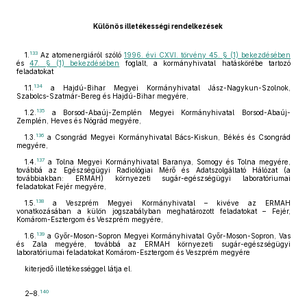
Különös illetékességi rendelkezések
133
1.
Az atomenergiáról szóló
1996. évi CXVI. törvény 45. § (1) bekezdésében
és
47. § (1) bekezdésében
foglalt, a kormányhivatal hatáskörébe tartozó
feladatokat
134
1.1.
a Hajdú-Bihar Megyei Kormányhivatal Jász-Nagykun-Szolnok,
Szabolcs-Szatmár-Bereg és Hajdú-Bihar megyére,
135
1.2.
a Borsod-Abaúj-Zemplén Megyei Kormányhivatal Borsod-Abaúj-
Zemplén, Heves és Nógrád megyére,
136
1.3.
a Csongrád Megyei Kormányhivatal Bács-Kiskun, Békés és Csongrád
megyére,
137
1.4.
a Tolna Megyei Kormányhivatal Baranya, Somogy és Tolna megyére,
továbbá az Egészségügyi Radiológiai Mérő és Adatszolgáltató Hálózat (a
továbbiakban: ERMAH) környezeti sugár-egészségügyi laboratóriumai
feladatokat Fejér megyére,
138
1.5.
a Veszprém Megyei Kormányhivatal – kivéve az ERMAH
vonatkozásában a külön jogszabályban meghatározott feladatokat – Fejér,
Komárom-Esztergom és Veszprém megyére,
139
1.6.
a Győr-Moson-Sopron Megyei Kormányhivatal Győr-Moson-Sopron, Vas
és Zala megyére, továbbá az ERMAH környezeti sugár-egészségügyi
laboratóriumai feladatokat Komárom-Esztergom és Veszprém megyére
kiterjedő illetékességgel látja el.
140
2–8.