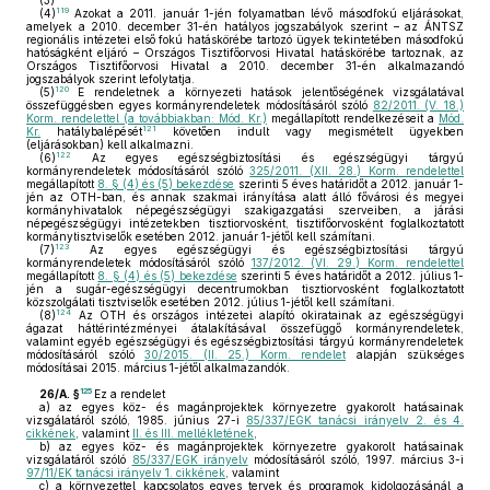
(3)
119
(4)
Azokat a 2011. január 1-jén folyamatban lévő másodfokú eljárásokat,
amelyek a 2010. december 31-én hatályos jogszabályok szerint – az ÁNTSZ
regionális intézetei első fokú hatáskörébe tartozó ügyek tekintetében másodfokú
hatóságként eljáró – Országos Tisztifőorvosi Hivatal hatáskörébe tartoznak, az
Országos Tisztifőorvosi Hivatal a 2010. december 31-én alkalmazandó
jogszabályok szerint lefolytatja.
120
(5)
E rendeletnek a környezeti hatások jelentőségének vizsgálatával
összefüggésben egyes kormányrendeletek módosításáról szóló
82/2011. (V. 18.)
Korm. rendelettel (a továbbiakban: Mód. Kr.)
megállapított rendelkezéseit a
Mód.
121
Kr.
hatálybalépését
követően indult vagy megismételt ügyekben
(eljárásokban) kell alkalmazni.
122
(6)
Az egyes egészségbiztosítási és egészségügyi tárgyú
kormányrendeletek módosításáról szóló
325/2011. (XII. 28.) Korm. rendelettel
megállapított
8. § (4) és (5) bekezdése
szerinti 5 éves határidőt a 2012. január 1-
jén az OTH-ban, és annak szakmai irányítása alatt álló fővárosi és megyei
kormányhivatalok népegészségügyi szakigazgatási szerveiben, a járási
népegészségügyi intézetekben tisztiorvosként, tisztifőorvosként foglalkoztatott
kormánytisztviselők esetében 2012. január 1-jétől kell számítani.
123
(7)
Az egyes egészségügyi és egészségbiztosítási tárgyú
kormányrendeletek módosításáról szóló
137/2012. (VI. 29.) Korm. rendelettel
megállapított
8. § (4) és (5) bekezdése
szerinti 5 éves határidőt a 2012. július 1-
jén a sugár-egészségügyi decentrumokban tisztiorvosként foglalkoztatott
közszolgálati tisztviselők esetében 2012. július 1-jétől kell számítani.
124
(8)
Az OTH és országos intézetei alapító okiratainak az egészségügyi
ágazat háttérintézményei átalakításával összefüggő kormányrendeletek,
valamint egyéb egészségügyi és egészségbiztosítási tárgyú kormányrendeletek
módosításáról szóló
30/2015. (II. 25.) Korm. rendelet
alapján szükséges
módosításai 2015. március 1-jétől alkalmazandók.
125
26/A. §
Ez a rendelet
a)
az egyes köz- és magánprojektek környezetre gyakorolt hatásainak
vizsgálatáról szóló, 1985. június 27-i
85/337/EGK tanácsi irányelv 2. és 4.
cikkének
, valamint
II. és III. mellékletének
,
b)
az egyes köz- és magánprojektek környezetre gyakorolt hatásainak
vizsgálatáról szóló
85/337/EGK irányelv
módosításáról szóló, 1997. március 3-i
97/11/EK tanácsi irányelv 1. cikkének
, valamint
c)
a környezettel kapcsolatos egyes tervek és programok kidolgozásánál a