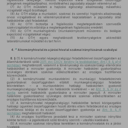
foglalkozási betegsége, fokozott expocíciós esete szolgálattal összefüggő
jellegének megállapításához, minősítéséhez jogszabály alapján véleményt ad.
(7)
Az OTH működteti a hajózási egészségi alkalmasság másodfokú
vizsgálatát végző bizottságot.
(8)
Az OTH ellátja a munkaköri, szakmai és személyi higiénés alkalmasság
orvosi vizsgálatával és véleményezésével kapcsolatosan a jogszabály által
hatáskörébe utalt feladatokat.
(9)
Az OTH biztosítja a foglalkozási megbetegedésben szenvedők
szakvizsgálatait és elbírálja a megbetegedések foglalkozási eredetét.
(10)
Az OTH munkahigiénés (munkakörnyezeti műszeres- és biológiai
expozíciós) vizsgálatokat végez.
(11)
Az OTH egyes meghatározott tevékenységekre akkreditált
laboratóriumokat működtet és tart fenn.
25
4.
A kormányhivatal és a járási hivatal szakmai irányításának szabályai
8. §
(1)
A kormányhivatal népegészségügyi feladatköreivel összefüggésben az
államháztartásról szóló
2011. évi CXCV. törvény (a továbbiakban: Áht.) 9. §
g)–i)
pontjában
meghatározott, valamint a törvényességi és szakszerűségi ellenőrzési
hatásköröket a miniszter gyakorolja. A miniszter hatáskörei gyakorlásához
szükséges döntések szakmai előkészítésében az országos tisztifőorvos
közreműködik.
(2)
A kormányhivatal munkavédelmi és munkaügyi feladatköreinek
gyakorlásával összefüggésben ellátott munkaegészségügyi feladatai
tekintetében – a munkavédelmi hatósági hatáskörben gyakorolt
munkaegészségügyi feladat- és hatáskörök kivételével – az
Áht. 9. §
h)
és
i)
pontja
szerinti hatáskörök gyakorlására a miniszter jogosult. A miniszter
határkörei gyakorlásához szükséges döntések szakmai előkészítésében az
országos tisztifőorvos közreműködik.
(3)
A kormányhivatal népegészségügyi hatáskörébe tartozó közigazgatási
hatósági ügyekkel összefüggésben hozott döntés elleni fellebbezést az országos
tisztifőorvos bírálja el és ezzel összefüggésben gyakorolja az
Áht. 9. §
f)
pontjában
meghatározott hatáskört.
(4)
Az országos tisztifőorvos javaslatot tesz a miniszter szakmai irányítási
körébe tartozó – a jogalkotásról szóló törvény szerinti – utasítás kiadására.
(5)
A miniszter szakmai irányítása keretében a kormányhivatalok és a járási
hivatalok