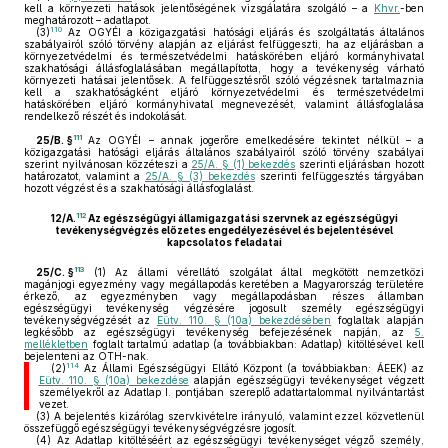
kell a környezeti hatások jelentőségének vizsgálatára szolgáló – a
Khvr.
-ben
meghatározott – adatlapot.
110
(3)
Az OGYÉI a közigazgatási hatósági eljárás és szolgáltatás általános
szabályairól szóló törvény alapján az eljárást felfüggeszti, ha az eljárásban a
környezetvédelmi és természetvédelmi hatáskörében eljáró kormányhivatal
szakhatósági állásfoglalásában megállapította, hogy a tevékenység várható
környezeti hatásai jelentősek. A felfüggesztésről szóló végzésnek tartalmaznia
kell a szakhatóságként eljáró környezetvédelmi és természetvédelmi
hatáskörében eljáró kormányhivatal megnevezését, valamint állásfoglalása
rendelkező részét és indokolását.
111
25/B. §
Az OGYÉI – annak jogerőre emelkedésére tekintet nélkül – a
közigazgatási hatósági eljárás általános szabályairól szóló törvény szabályai
szerint nyilvánosan közzéteszi a
25/A. § (1) bekezdés
szerinti eljárásban hozott
határozatot, valamint a
25/A. § (3) bekezdés
szerinti felfüggesztés tárgyában
hozott végzést és a szakhatósági állásfoglalást.
112
12/A.
Az egészségügyi államigazgatási szervnek az egészségügyi
tevékenységvégzés előzetes engedélyezésével és bejelentésével
kapcsolatos feladatai
113
25/C. §
(1)
Az állami vérellátó szolgálat által megkötött nemzetközi
magánjogi egyezmény vagy megállapodás keretében a Magyarország területére
érkező, az egyezményben vagy megállapodásban részes államban
egészségügyi tevékenység végzésére jogosult személy egészségügyi
tevékenységvégzését az
Eütv. 110. § (10a) bekezdésében
foglaltak alapján
legkésőbb az egészségügyi tevékenység befejezésének napján, az
5.
mellékletben
foglalt tartalmú adatlap (a továbbiakban: Adatlap) kitöltésével kell
bejelenteni az OTH-nak.
114
(2)
Az Állami Egészségügyi Ellátó Központ (a továbbiakban: ÁEEK) az
Eütv. 110. § (10a) bekezdése
alapján egészségügyi tevékenységet végzett
személyekről az Adatlap I. pontjában szereplő adattartalommal nyilvántartást
vezet.
(3)
A bejelentés kizárólag szervkivételre irányuló, valamint ezzel közvetlenül
összefüggő egészségügyi tevékenységvégzésre jogosít.
(4)
Az Adatlap kitöltéséért az egészségügyi tevékenységet végző személy,