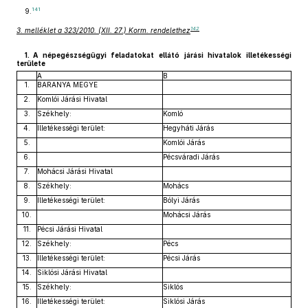
141
9.
142
3. melléklet a 323/2010. (XII. 27.) Korm. rendelethez
1. A népegészségügyi feladatokat ellátó járási hivatalok illetékességi
területe
A
B
1.
BARANYA MEGYE
2.
Komlói Járási Hivatal
3.
Székhely:
Komló
4.
Illetékességi terület:
Hegyháti Járás
5.
Komlói Járás
6.
Pécsváradi Járás
7.
Mohácsi Járási Hivatal
8.
Székhely:
Mohács
9.
Illetékességi terület:
Bólyi Járás
10.
Mohácsi Járás
11.
Pécsi Járási Hivatal
12.
Székhely:
Pécs
13.
Illetékességi terület:
Pécsi Járás
14.
Siklósi Járási Hivatal
15.
Székhely:
Siklós
16.
Illetékességi terület:
Siklósi Járás