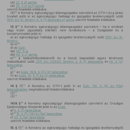
ca)
23. §
d)
pontja
,
cb)
24. §
e)
és
f)
pontja
szerinti feladatok ellátására.
66
(8)
A Kormány egészségügyi államigazgatási szervként az OTH-t és a járási
hivatalt jelöli ki az egészségügyi hatósági és igazgatási tevékenységről szóló
1991. évi XI. törvény 6. § (1) bekezdés
p)
pontja
szerinti feladatok ellátására.
67
13. §
A Kormány egészségügyi államigazgatási szervként – ha e rendelet
vagy külön jogszabály eltérően nem rendelkezik – a Szolgálatot és a
kormányhivatalt jelöli ki
a)
az egészségügyi hatósági és igazgatási tevékenységről szóló
1991. évi XI.
törvény
,
68
b)–c)
d)
az
Eütv.
da)
143. §-a
,
db)
48. §
c)
pontja
,
69
e)
a katasztrófavédelemről és a hozzá kapcsolódó egyes törvények
módosításáról szóló
2011. évi CXXVIII. törvény 2. § (1) bekezdése
és
34. § (2)
bekezdése
,
70
f)
71
g)
az
Eüak. 16/A. § (2)–(4) bekezdése
,
h)
az
Eüak. 19. § (1) és (2) bekezdése
szerinti feladatok ellátására.
72
14. §
(1)
A Kormány az OTH-t jelöli ki az
Eütv. 110. § (4) és (10a)
bekezdésében
meghatározott feladat ellátására.
73
(2)
74
(3)
75
14/A. §
A Kormány egészségügyi államigazgatási szervként az Országos
Epidemiológiai Központot jelöli ki az
Eüak.
a)
5. § (3) bekezdése
,
76
b)
15. § (1)–(3b) és (8a) bekezdése
,
c)
20. § (3a) bekezdése
szerinti feladatok ellátására.
77
15. §
(1)
A Kormány az egészségügyi hatósági és igazgatási tevékenységről