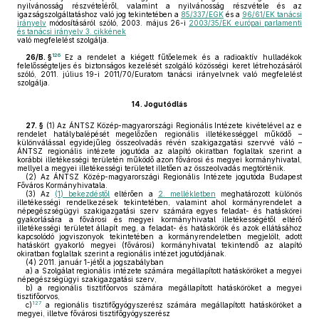
nyilvánosság részvételéről, valamint a nyilvánosság részvétele és az
igazságszolgáltatáshoz való jog tekintetében a
85/337/EGK
és a
96/61/EK tanácsi
irányelv
módosításáról szóló, 2003. május 26-i
2003/35/EK európai parlamenti
és tanácsi irányelv 3. cikkének
való megfelelést szolgálja.
126
26/B. §
Ez a rendelet a kiégett fűtőelemek és a radioaktív hulladékok
felelősségteljes és biztonságos kezelését szolgáló közösségi keret létrehozásáról
szóló, 2011. július 19-i 2011/70/Euratom tanácsi irányelvnek való megfelelést
szolgálja.
14.
Jogutódlás
27. §
(1)
Az ÁNTSZ Közép-magyarországi Regionális Intézete kivételével az e
rendelet hatálybalépését megelőzően regionális illetékességgel működő –
különválással egyidejűleg összeolvadás révén szakigazgatási szervvé váló –
ÁNTSZ regionális intézete jogutóda az alapító okiratban foglaltak szerint a
korábbi illetékességi területén működő azon fővárosi és megyei kormányhivatal,
mellyel a megyei illetékességi területet illetően az összeolvadás megtörténik.
(2)
Az ÁNTSZ Közép-magyarországi Regionális Intézete jogutóda Budapest
Főváros Kormányhivatala.
(3)
Az
(1) bekezdéstől
eltérően a
2. mellékletben
meghatározott különös
illetékességi rendelkezések tekintetében, valamint ahol kormányrendelet a
népegészségügyi szakigazgatási szerv számára egyes feladat- és hatáskörei
gyakorlására a fővárosi és megyei kormányhivatal illetékességétől eltérő
illetékességi területet állapít meg, a feladat- és hatáskörök és azok ellátásához
kapcsolódó jogviszonyok tekintetében a kormányrendeletben megjelölt, adott
hatáskört gyakorló megyei (fővárosi) kormányhivatal tekintendő az alapító
okiratban foglaltak szerint a regionális intézet jogutódjának.
(4)
2011. január 1-jétől a jogszabályban
a)
a Szolgálat regionális intézete számára megállapított hatásköröket a megyei
népegészségügyi szakigazgatási szerv,
b)
a regionális tisztifőorvos számára megállapított hatásköröket a megyei
tisztifőorvos,
127
c)
a regionális tisztifőgyógyszerész számára megállapított hatásköröket a
megyei, illetve fővárosi tisztifőgyógyszerész