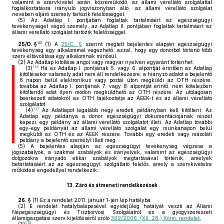
valamint a szervkivétel során közreműködő, az állami vérellátó szolgálattal
foglalkoztatásra irányuló jogviszonyban álló, az állami vérellátó szolgálat
nevében eljáró személy tartozik felelősséggel.
(5)
Az Adatlap I. pontjában foglaltak tartalmáért az egészségügyi
tevékenységet végző személy, az Adatlap II. pontjában foglaltak tartalmáért az
állami vérellátó szolgálat tartozik felelősséggel.
115
25/D. §
(1)
A
25/C. §
szerint megtett bejelentés alapján egészségügyi
tevékenység egy alkalommal végezhető, azzal, hogy egy donorból történő több
szerv eltávolítása egy alkalomnak minősül.
(2)
Az Adatlap kitöltése angol vagy magyar nyelven egyaránt történhet.
116
(3)
Ha az Adatlap I. pontjának 5. vagy 6. alpontját érintően az Adatlap
kitöltésekor valamely adat nem áll rendelkezésre, a hiányzó adatot a bejelentő
8 napon belül elektronikus vagy postai úton megküldi az OTH részére,
továbbá az Adatlap I. pontjának 7. vagy 8. alpontját érintő, nem kötelezően
kitöltendő adat ilyen módon megküldhető az OTH részére. Az utólagosan
beérkezett adatokról az OTH tájékoztatja az ÁEEK-t és az állami vérellátó
szolgálatot.
117
(4)
Az Adatlapot legalább négy eredeti példányban kell kitölteni. Az
Adatlap egy példánya a donor egészségügyi dokumentációjának részét
képezi, egy példány az állami vérellátó szolgálatot illeti. Az Adatlap további
egy-egy példányát az állami vérellátó szolgálat egy munkanapon belül
megküldi az OTH és az ÁEEK részére. További egy eredeti vagy másolati
példány a bejelentő személyt illeti meg.
(5)
A bejelentés alapján az egészségügyi tevékenység végzése a
jogszabályok, a szakmai szabályok és irányelvek, valamint az egészségügyi
dolgozókra irányadó etikai szabályok megtartásával történik, amelyek
betartatásáért az az egészségügyi szolgáltató felelős, amely a szervkivételre
működési engedéllyel rendelkezik.
13.
Záró és átmeneti rendelkezések
26. §
(1)
Ez a rendelet 2011. január 1-jén lép hatályba.
(2)
E rendelet hatálybalépésével egyidejűleg hatályát veszti az Állami
Népegészségügyi és Tisztiorvosi Szolgálatról és a gyógyszerészeti
államigazgatási szerv kijelöléséről szóló
362/2006. (XII. 28.) Korm. rendelet.
118