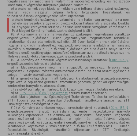
forgalmazásának megtiltására, valamint a módosított engedély és regisztráció
kiadására, elvégzésére irányuló eljárásban, valamint
e)
a biocid termék vagy biocid termékben való felhasználásra szánt hatóanyag
kísérlet vagy vizsgálat céljára történő forgalomba hozatalának és
felhasználásának engedélyezése iránti eljárásban
a biocid termék és hatóanyaga, valamint a nem hatóanyag anyagainak a nem
cél élő szervezetekre gyakorolt ökotoxikológiai hatásának vizsgálata, továbbá
az anyagok környezeti sorsának és viselkedésének vizsgálata kérdésében a
Pest Megyei Kormányhivatalt szakhatóságként jelöli ki.
(8)
A Kormány a sírhely hamvasztáshoz szükséges megnyitására vonatkozó
engedélyezési eljárásban, külön jogszabályban meghatározott rendkívüli
halálesetkor és az eltemetéstől számított 25 éven belül – annak elbírálására,
hogy a rendkívüli halálesethez kapcsolódó nyomozási feladatok a hamvasztást
követően biztosíthatók-e –, első fokú eljárásban az elhalálozás helye szerint
illetékes rendőrkapitányságot, másodfokú eljárásban az elhalálozás helye szerint
illetékes rendőr-főkapitányságot szakhatóságként jelöli ki.
(9)
A Kormány az emberen végzett orvostudományi kutatások (
Eütv. 157. §
)
engedélyezésére irányuló eljárásban
a)
a Magyarországon még nem elfogadott, új megelőző, terápiás vagy
diagnosztikus eljárás, módszer alkalmazása esetén, ha azzal összefüggésben a
betegen invazív beavatkozást végeznek,
b)
a genetikailag determinált betegség kialakulásával, jellegzetességeivel
foglalkozó, a populációs genetika, szomatikus genetika, genetikai epidemiológiai
kérdéskörre irányuló kutatás esetében,
c)
az
a)–b)
pont alá nem tartozó, több központban végzett kutatás esetében,
d)
az
Eütv. 161. § (1) és (3) bekezdése
szerinti kutatás esetében
első fokú eljárásban az Egészségügyi Tudományos Tanács (a továbbiakban:
ETT) Tudományos és Kutatásetikai Bizottságát, másodfokú eljárásban az ETT
Elnökségét szakhatóságként jelöli ki.
(10)
A Kormány az emberen végzett orvostudományi kutatások (
Eütv. 157. §
)
engedélyezésére irányuló eljárásban az emberi reprodukcióra irányuló
különleges eljárásokkal, az embriókkal, ivarsejtekkel, őssejtekkel végzendő
beavatkozásokkal és kutatásokkal, a gén- és sejtterápiával végzett
beavatkozásokkal, továbbá az emberi génállományt érintő beavatkozásokkal és
kutatásokkal kapcsolatos kutatás esetében, első fokú eljárásban az ETT Humán
Reprodukciós Bizottságát, másodfokú eljárásban az ETT Elnökségét
szakhatóságként jelöli ki.