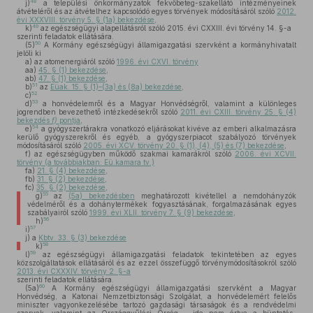
48
j)
a települési önkormányzatok fekvőbeteg-szakellátó intézményeinek
átvételéről és az átvételhez kapcsolódó egyes törvények módosításáról szóló
2012.
évi XXXVIII. törvény 5. § (1a) bekezdése
,
49
k)
az egészségügyi alapellátásról szóló 2015. évi CXXIII. évi törvény 14. §-a
szerinti feladatok ellátására.
50
(5)
A Kormány egészségügyi államigazgatási szervként a kormányhivatalt
jelöli ki
a)
az atomenergiáról szóló
1996. évi CXVI. törvény
aa)
45. § (1) bekezdése
,
ab)
47. § (1) bekezdése
,
51
b)
az
Eüak. 15. § (1)–(3a) és (8a) bekezdése
,
52
c)
53
d)
a honvédelemről és a Magyar Honvédségről, valamint a különleges
jogrendben bevezethető intézkedésekről szóló
2011. évi CXIII. törvény 25. § (4)
bekezdés
f)
pontja
,
54
e)
a gyógyszertárakra vonatkozó eljárásokat kivéve az emberi alkalmazásra
kerülő gyógyszerekről és egyéb, a gyógyszerpiacot szabályozó törvények
módosításáról szóló
2005. évi XCV. törvény 20. § (1), (4), (5) és (7) bekezdése
,
f)
az egészségügyben működő szakmai kamarákról szóló
2006. évi XCVII.
törvény (a továbbiakban: Eü.kamara tv.)
fa)
21. § (4) bekezdése
,
fb)
31. § (2) bekezdése
,
fc)
35. § (2) bekezdése
,
55
g)
az
(5a) bekezdésben
meghatározott kivétellel a nemdohányzók
védelméről és a dohánytermékek fogyasztásának, forgalmazásának egyes
szabályairól szóló
1999. évi XLII. törvény 7. § (9) bekezdése
,
56
h)
57
i)
j)
a
Kbtv. 33. § (3) bekezdése
58
k)
59
l)
az egészségügyi államigazgatási feladatok tekintetében az egyes
közszolgáltatások ellátásáról és az ezzel összefüggő törvénymódosításokról szóló
2013. évi CXXXIV. törvény 2. §-a
szerinti feladatok ellátására.
60
(5a)
A Kormány egészségügyi államigazgatási szervként a Magyar
Honvédség, a Katonai Nemzetbiztonsági Szolgálat, a honvédelemért felelős
miniszter vagyonkezelésébe tartozó gazdasági társaságok és a rendvédelmi