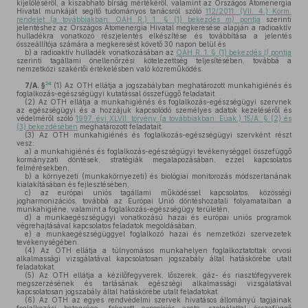
kijelöléséről, a kiszabható bírság mértékéről, valamint az Országos Atomenergia
Hivatal munkáját segítő tudományos tanácsról szóló
112/2011. (VII. 4.) Korm.
rendelet (a továbbiakban: OAH R.) 1. § (1) bekezdés
m)
pontja
szerinti
jelentéshez az Országos Atomenergia Hivatal megkeresése alapján a radioaktív
hulladékra vonatkozó részjelentés elkészítése és továbbítása a jelentés
összeállítója számára a megkeresést követő 30 napon belül és
b)
a radioaktív hulladék vonatkozásában az
OAH R. 1. § (1) bekezdés
l)
pontja
szerinti tagállami önellenőrzési kötelezettség teljesítésében, továbbá a
nemzetközi szakértői értékelésben való közreműködés.
24
7/A. §
(1)
Az OTH ellátja a jogszabályban meghatározott munkahigiénés és
foglalkozás-egészségügyi kutatással összefüggő feladatait.
(2)
Az OTH ellátja a munkahigiénés és foglalkozás-egészségügyi szervnek
az egészségügyi és a hozzájuk kapcsolódó személyes adatok kezeléséről és
védelméről szóló
1997. évi XLVII. törvény (a továbbiakban: Eüak.) 15/A. § (2) és
(3) bekezdésében
meghatározott feladatait.
(3)
Az OTH munkahigiénés és foglalkozás-egészségügyi szervként részt
vesz:
a)
a munkahigiénés és foglalkozás-egészségügyi tevékenységgel összefüggő
kormányzati döntések, stratégiák megalapozásában, ezzel kapcsolatos
felmérésekben,
b)
a környezeti (munkakörnyezeti) és biológiai monitorozás módszertanának
kialakításában és fejlesztésében,
c)
az európai uniós tagállami működéssel kapcsolatos, közösségi
jogharmonizációs, továbbá az Európai Unió döntéshozatali folyamataiban a
munkahigiéne, valamint a foglalkozás-egészségügy területén,
d)
a munkaegészségügyi vonatkozású hazai és európai uniós programok
végrehajtásával kapcsolatos feladatok megoldásában,
e)
a munkaegészségüggyel foglalkozó hazai és nemzetközi szervezetek
tevékenységében.
(4)
Az OTH ellátja a túlnyomásos munkahelyen foglalkoztatottak orvosi
alkalmassági vizsgálatával kapcsolatosan jogszabály által hatáskörébe utalt
feladatokat.
(5)
Az OTH ellátja a kézilőfegyverek, lőszerek, gáz- és riasztófegyverek
megszerzésének és tartásának egészségi alkalmassági vizsgálatával
kapcsolatosan jogszabály által hatáskörébe utalt feladatokat.
(6)
Az OTH az egyes rendvédelmi szervek hivatásos állományú tagjainak