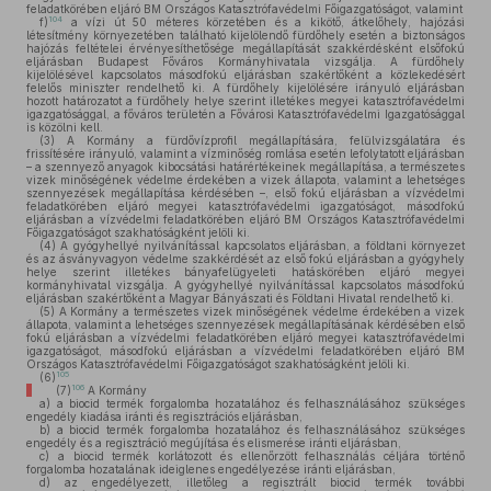
feladatkörében eljáró BM Országos Katasztrófavédelmi Főigazgatóságot, valamint
104
f)
a vízi út 50 méteres körzetében és a kikötő, átkelőhely, hajózási
létesítmény környezetében található kijelölendő fürdőhely esetén a biztonságos
hajózás feltételei érvényesíthetősége megállapítását szakkérdésként elsőfokú
eljárásban Budapest Főváros Kormányhivatala vizsgálja. A fürdőhely
kijelölésével kapcsolatos másodfokú eljárásban szakértőként a közlekedésért
felelős miniszter rendelhető ki. A fürdőhely kijelölésére irányuló eljárásban
hozott határozatot a fürdőhely helye szerint illetékes megyei katasztrófavédelmi
igazgatósággal, a főváros területén a Fővárosi Katasztrófavédelmi Igazgatósággal
is közölni kell.
(3)
A Kormány a fürdővízprofil megállapítására, felülvizsgálatára és
frissítésére irányuló, valamint a vízminőség romlása esetén lefolytatott eljárásban
– a szennyező anyagok kibocsátási határértékeinek megállapítása, a természetes
vizek minőségének védelme érdekében a vizek állapota, valamint a lehetséges
szennyezések megállapítása kérdésében –, első fokú eljárásban a vízvédelmi
feladatkörében eljáró megyei katasztrófavédelmi igazgatóságot, másodfokú
eljárásban a vízvédelmi feladatkörében eljáró BM Országos Katasztrófavédelmi
Főigazgatóságot szakhatóságként jelöli ki.
(4)
A gyógyhellyé nyilvánítással kapcsolatos eljárásban, a földtani környezet
és az ásványvagyon védelme szakkérdését az első fokú eljárásban a gyógyhely
helye szerint illetékes bányafelügyeleti hatáskörében eljáró megyei
kormányhivatal vizsgálja. A gyógyhellyé nyilvánítással kapcsolatos másodfokú
eljárásban szakértőként a Magyar Bányászati és Földtani Hivatal rendelhető ki.
(5)
A Kormány a természetes vizek minőségének védelme érdekében a vizek
állapota, valamint a lehetséges szennyezések megállapításának kérdésében első
fokú eljárásban a vízvédelmi feladatkörében eljáró megyei katasztrófavédelmi
igazgatóságot, másodfokú eljárásban a vízvédelmi feladatkörében eljáró BM
Országos Katasztrófavédelmi Főigazgatóságot szakhatóságként jelöli ki.
105
(6)
106
(7)
A Kormány
a)
a biocid termék forgalomba hozatalához és felhasználásához szükséges
engedély kiadása iránti és regisztrációs eljárásban,
b)
a biocid termék forgalomba hozatalához és felhasználásához szükséges
engedély és a regisztráció megújítása és elismerése iránti eljárásban,
c)
a biocid termék korlátozott és ellenőrzött felhasználás céljára történő
forgalomba hozatalának ideiglenes engedélyezése iránti eljárásban,
d)
az engedélyezett, illetőleg a regisztrált biocid termék további