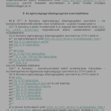
forgalmazásának egyes szabályairól szóló
1999. évi XLII. törvény 7. § (1)
bekezdése
szerinti feladatok tekintetében a járási hivatal országos
illetékességgel jár el.
8.
Az egészségügyi államigazgatási szerv kijelölése
29
12. §
(1)
A Kormány egészségügyi államigazgatási szervként – ha
kormányrendelet ettől eltérően nem rendelkezik – a járási hivatalt jelöli ki.
30
(2)
A Kormány a járási hivatalt jelöli ki a magzati élet védelméről szóló
1992.
évi LXXIX. törvényben
meghatározott állami családvédelmi szolgálat
működtetésére.
(3)
A Kormány egészségügyi államigazgatási szervként az OTH-t jelöli ki
31
a)
az egészségügyről szóló
1997. évi CLIV. törvény (a továbbiakban: Eütv.)
aa)
148. § (3) bekezdés
i)
pontja
,
ab)
215. § (4) bekezdése
,
32
b)
33
c)
az
Eüak.
ca)
15. § (2a)–(2c) bekezdése
,
34
cb)
15. § (3a), (3b) és (8a) bekezdése
,
cc)
20. § (3a) bekezdése
,
35
cd)
19/B. §-a
szerinti feladatok ellátására.
36
(3a)
A Kormány – kormányrendelet eltérő rendelkezése hiányában –
munkahigiénés és foglalkozás-egészségügyi szervként az OTH-t jelöli ki.
(4)
A Kormány egészségügyi államigazgatási szervként az OTH-t jelöli ki
a)
az
Eütv.
aa)
56. § (6) bekezdése
,
ab)
114. § (3) bekezdés
a)
pont
ac)
és
ad)
alpontja,
37
ac)
159. § (5) bekezdés c) pontja
,
38
ad)
159. § (6) bekezdése
,
39
ae)
161. § (4) bekezdése
,
40
af)
180. § (1) bekezdése
,
41
ag)
243. § (7) bekezdése
,
42
b)
43
c)
d)
a kémiai biztonságról szóló
2000. évi XXV. törvény (a továbbiakban: Kbtv.)
32. § (3) bekezdése
szerinti megkeresést fogadó szervként, továbbá a
Kbtv. 32.