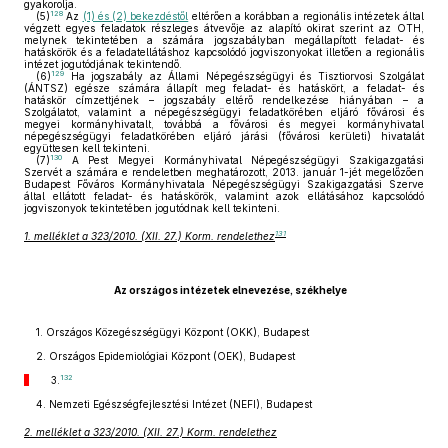
gyakorolja.
128
(5)
Az
(1) és (2) bekezdéstől
eltérően a korábban a regionális intézetek által
végzett egyes feladatok részleges átvevője az alapító okirat szerint az OTH,
melynek tekintetében a számára jogszabályban megállapított feladat- és
hatáskörök és a feladatellátáshoz kapcsolódó jogviszonyokat illetően a regionális
intézet jogutódjának tekintendő.
129
(6)
Ha jogszabály az Állami Népegészségügyi és Tisztiorvosi Szolgálat
(ÁNTSZ) egésze számára állapít meg feladat- és hatáskört, a feladat- és
hatáskör címzettjének – jogszabály eltérő rendelkezése hiányában – a
Szolgálatot, valamint a népegészségügyi feladatkörében eljáró fővárosi és
megyei kormányhivatalt, továbbá a fővárosi és megyei kormányhivatal
népegészségügyi feladatkörében eljáró járási (fővárosi kerületi) hivatalát
együttesen kell tekinteni.
130
(7)
A Pest Megyei Kormányhivatal Népegészségügyi Szakigazgatási
Szervét a számára e rendeletben meghatározott, 2013. január 1-jét megelőzően
Budapest Főváros Kormányhivatala Népegészségügyi Szakigazgatási Szerve
által ellátott feladat- és hatáskörök, valamint azok ellátásához kapcsolódó
jogviszonyok tekintetében jogutódnak kell tekinteni.
131
1. melléklet a 323/2010. (XII. 27.) Korm. rendelethez
Az országos intézetek elnevezése, székhelye
1. Országos Közegészségügyi Központ (OKK), Budapest
2. Országos Epidemiológiai Központ (OEK), Budapest
132
3.
4. Nemzeti Egészségfejlesztési Intézet (NEFI), Budapest
2. melléklet a 323/2010. (XII. 27.) Korm. rendelethez