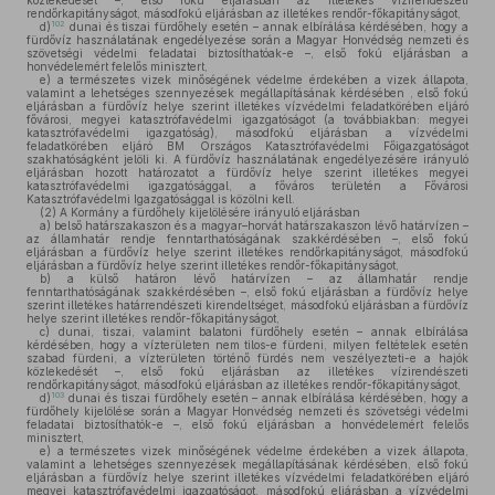
közlekedését –, első fokú eljárásban az illetékes vízirendészeti
rendőrkapitányságot, másodfokú eljárásban az illetékes rendőr-főkapitányságot,
102
d)
dunai és tiszai fürdőhely esetén – annak elbírálása kérdésében, hogy a
fürdővíz használatának engedélyezése során a Magyar Honvédség nemzeti és
szövetségi védelmi feladatai biztosíthatóak-e –, első fokú eljárásban a
honvédelemért felelős minisztert,
e)
a természetes vizek minőségének védelme érdekében a vizek állapota,
valamint a lehetséges szennyezések megállapításának kérdésében , első fokú
eljárásban a fürdővíz helye szerint illetékes vízvédelmi feladatkörében eljáró
fővárosi, megyei katasztrófavédelmi igazgatóságot (a továbbiakban: megyei
katasztrófavédelmi igazgatóság), másodfokú eljárásban a vízvédelmi
feladatkörében eljáró BM Országos Katasztrófavédelmi Főigazgatóságot
szakhatóságként jelöli ki. A fürdővíz használatának engedélyezésére irányuló
eljárásban hozott határozatot a fürdővíz helye szerint illetékes megyei
katasztrófavédelmi igazgatósággal, a főváros területén a Fővárosi
Katasztrófavédelmi Igazgatósággal is közölni kell.
(2)
A Kormány a fürdőhely kijelölésére irányuló eljárásban
a)
belső határszakaszon és a magyar–horvát határszakaszon lévő határvízen –
az államhatár rendje fenntarthatóságának szakkérdésében –, első fokú
eljárásban a fürdővíz helye szerint illetékes rendőrkapitányságot, másodfokú
eljárásban a fürdővíz helye szerint illetékes rendőr-főkapitányságot,
b)
a külső határon lévő határvízen – az államhatár rendje
fenntarthatóságának szakkérdésében –, első fokú eljárásban a fürdővíz helye
szerint illetékes határrendészeti kirendeltséget, másodfokú eljárásban a fürdővíz
helye szerint illetékes rendőr-főkapitányságot,
c)
dunai, tiszai, valamint balatoni fürdőhely esetén – annak elbírálása
kérdésében, hogy a vízterületen nem tilos-e fürdeni, milyen feltételek esetén
szabad fürdeni, a vízterületen történő fürdés nem veszélyezteti-e a hajók
közlekedését –, első fokú eljárásban az illetékes vízirendészeti
rendőrkapitányságot, másodfokú eljárásban az illetékes rendőr-főkapitányságot,
103
d)
dunai és tiszai fürdőhely esetén – annak elbírálása kérdésében, hogy a
fürdőhely kijelölése során a Magyar Honvédség nemzeti és szövetségi védelmi
feladatai biztosíthatók-e –, első fokú eljárásban a honvédelemért felelős
minisztert,
e)
a természetes vizek minőségének védelme érdekében a vizek állapota,
valamint a lehetséges szennyezések megállapításának kérdésében, első fokú
eljárásban a fürdővíz helye szerint illetékes vízvédelmi feladatkörében eljáró
megyei katasztrófavédelmi igazgatóságot, másodfokú eljárásban a vízvédelmi