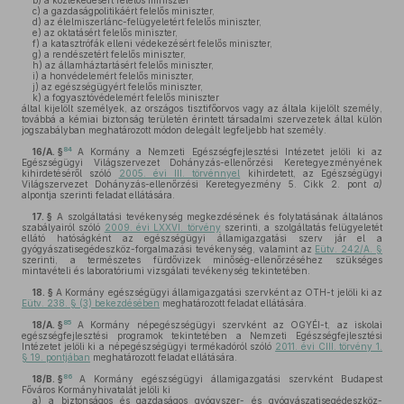
b)
a közlekedésért felelős miniszter
c)
a gazdaságpolitikáért felelős miniszter,
d)
az élelmiszerlánc-felügyeletért felelős miniszter,
e)
az oktatásért felelős miniszter,
f)
a katasztrófák elleni védekezésért felelős miniszter,
g)
a rendészetért felelős miniszter,
h)
az államháztartásért felelős miniszter,
i)
a honvédelemért felelős miniszter,
j)
az egészségügyért felelős miniszter,
k)
a fogyasztóvédelemért felelős miniszter
által kijelölt személyek, az országos tisztifőorvos vagy az általa kijelölt személy,
továbbá a kémiai biztonság területén érintett társadalmi szervezetek által külön
jogszabályban meghatározott módon delegált legfeljebb hat személy.
84
16/A. §
A Kormány a Nemzeti Egészségfejlesztési Intézetet jelöli ki az
Egészségügyi Világszervezet Dohányzás-ellenőrzési Keretegyezményének
kihirdetéséről szóló
2005. évi III. törvénnyel
kihirdetett, az Egészségügyi
Világszervezet Dohányzás-ellenőrzési Keretegyezmény 5. Cikk 2. pont
a)
alpontja szerinti feladat ellátására.
17. §
A szolgáltatási tevékenység megkezdésének és folytatásának általános
szabályairól szóló
2009. évi LXXVI. törvény
szerinti, a szolgáltatás felügyeletét
ellátó hatóságként az egészségügyi államigazgatási szerv jár el a
gyógyászatisegédeszköz-forgalmazási tevékenység, valamint az
Eütv. 242/A. §
szerinti, a természetes fürdővizek minőség-ellenőrzéséhez szükséges
mintavételi és laboratóriumi vizsgálati tevékenység tekintetében.
18. §
A Kormány egészségügyi államigazgatási szervként az OTH-t jelöli ki az
Eütv. 238. § (3) bekezdésében
meghatározott feladat ellátására.
85
18/A. §
A Kormány népegészségügyi szervként az OGYÉI-t, az iskolai
egészségfejlesztési programok tekintetében a Nemzeti Egészségfejlesztési
Intézetet jelöli ki a népegészségügyi termékadóról szóló
2011. évi CIII. törvény 1.
§ 19. pontjában
meghatározott feladat ellátására.
86
18/B. §
A Kormány egészségügyi államigazgatási szervként Budapest
Főváros Kormányhivatalát jelöli ki
a)
a biztonságos és gazdaságos gyógyszer- és gyógyászatisegédeszköz-