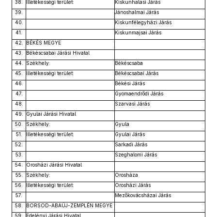
38.
Illetékességi terület:
Kiskunhalasi Járás
39.
Jánoshalmai Járás
40.
Kiskunfélegyházi Járás
41.
Kiskunmajsai Járás
42.
BÉKÉS MEGYE
43.
Békéscsabai Járási Hivatal
44.
Székhely:
Békéscsaba
45.
Illetékességi terület:
Békéscsabai Járás
46.
Békési Járás
47.
Gyomaendrődi Járás
48.
Szarvasi Járás
49.
Gyulai Járási Hivatal
50.
Székhely:
Gyula
51.
Illetékességi terület:
Gyulai Járás
52.
Sarkadi Járás
53.
Szeghalomi Járás
54.
Orosházi Járási Hivatal
55.
Székhely:
Orosháza
56.
Illetékességi terület:
Orosházi Járás
57.
Mezőkovácsházai Járás
58.
BORSOD-ABAÚJ-ZEMPLÉN MEGYE
59.
Edelényi Járási Hivatal