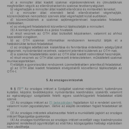
a)
a miniszter által kiadott szakmai eljárásrendeknek és útmutatóknak
megfelelően végzik az ellenőrzéseiket és szakmai tevékenységüket,
b)
végrehajtják a miniszter által kiadott ellenőrzési és mintavételi terveket,
c)
a miniszter által elrendelt belső ellenőrzéseket végrehajtják,
közreműködnek nemzetközi szervek által végrehajtott külső auditokon,
d)
közreműködnek a szakmai sajtómegjelenéssel kapcsolatos feladatok
ellátásában,
e)
az elvégzett feladataikról közvetlenül tájékoztatják a minisztert.
(6)
A kormányhivatalok és a járási hivatalok
a)
részt vesznek az OTH által biztosított képzéseken, valamint az ahhoz
kapcsolódó vizsgákon,
b)
az OTH szakmai informatikai rendszerein keresztül látják el a
hatáskörükbe tartozó feladatokat,
c)
az országos adatbázisok kialakítása és fenntartása érdekében adatgyűjtést
végeznek, nyilvántartást vezetnek, valamint jelentést küldenek az OTH-nak,
d)
a szakmai feladatellátás során az OTH által kiadott iratmintákat használják,
e)
részt vesznek az OTH által szervezett értekezleteken, működtetett szakmai
munkacsoportokban,
f)
ellátják a gyorsriasztási rendszerek üzemeltetésében jelentkező feladatokat,
g)
az OTH által kiadott feladataik elvégzéséről közvetlenül tájékoztatják az
OTH-t.
5.
Az országos intézetek
26
9. §
(1)
Az országos intézet a Szolgálat szakmai-módszertani, tudományos
kutatási, képzési, továbbképzési, nyilvántartási, koordinálási, szakértői, valamint
az egészségügyi szolgáltatók feletti egyes szakfelügyeleti feladatokat ellátó
szerve.
(2)
Az országos intézet az
(1) bekezdésben
foglaltakon túl e rendelet szerinti,
valamint külön jogszabályban, illetve az alapító okiratában foglalt feladatokat lát
el.
(3)
Az országos intézetek alkalmazottai felett a munkáltatói jogkört az országos
intézet főigazgatója gyakorolja.
(4)
Az országos tisztifőorvos az országos intézet vezetőjét vagy kiadmányozási
jogkörrel rendelkező ügyintézőjét az első fokú közigazgatási hatósági eljárásban
nem utasíthatja.