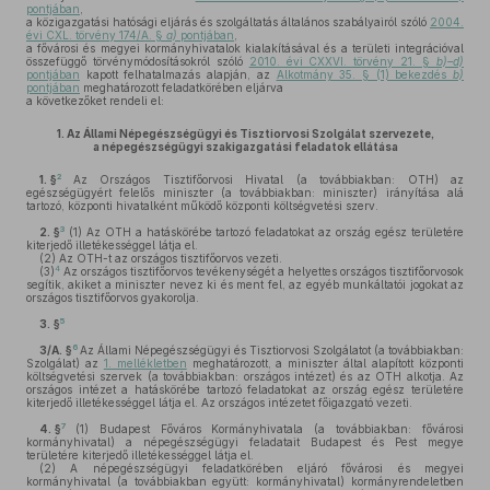
pontjában
,
a közigazgatási hatósági eljárás és szolgáltatás általános szabályairól szóló
2004.
évi CXL. törvény 174/A. §
a)
pontjában
,
a fővárosi és megyei kormányhivatalok kialakításával és a területi integrációval
összefüggő törvénymódosításokról szóló
2010. évi CXXVI. törvény 21. §
b)–d)
pontjában
kapott felhatalmazás alapján, az
Alkotmány 35. § (1) bekezdés
b)
pontjában
meghatározott feladatkörében eljárva
a következőket rendeli el:
1.
Az Állami Népegészségügyi és Tisztiorvosi Szolgálat szervezete,
a népegészségügyi szakigazgatási feladatok ellátása
2
1. §
Az Országos Tisztifőorvosi Hivatal (a továbbiakban: OTH) az
egészségügyért felelős miniszter (a továbbiakban: miniszter) irányítása alá
tartozó, központi hivatalként működő központi költségvetési szerv.
3
2. §
(1)
Az OTH a hatáskörébe tartozó feladatokat az ország egész területére
kiterjedő illetékességgel látja el.
(2)
Az OTH-t az országos tisztifőorvos vezeti.
4
(3)
Az országos tisztifőorvos tevékenységét a helyettes országos tisztifőorvosok
segítik, akiket a miniszter nevez ki és ment fel, az egyéb munkáltatói jogokat az
országos tisztifőorvos gyakorolja.
5
3. §
6
3/A. §
Az Állami Népegészségügyi és Tisztiorvosi Szolgálatot (a továbbiakban:
Szolgálat) az
1. mellékletben
meghatározott, a miniszter által alapított központi
költségvetési szervek (a továbbiakban: országos intézet) és az OTH alkotja. Az
országos intézet a hatáskörébe tartozó feladatokat az ország egész területére
kiterjedő illetékességgel látja el. Az országos intézetet főigazgató vezeti.
7
4. §
(1)
Budapest Főváros Kormányhivatala (a továbbiakban: fővárosi
kormányhivatal) a népegészségügyi feladatait Budapest és Pest megye
területére kiterjedő illetékességgel látja el.
(2)
A népegészségügyi feladatkörében eljáró fővárosi és megyei
kormányhivatal (a továbbiakban együtt: kormányhivatal) kormányrendeletben