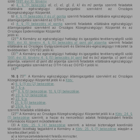
szóló
1991. évi XI. törvény
a)
4. § (1) bekezdés
a), c), e), g), i), k)
és
m)
pontja szerinti feladatok
ellátására egészségügyi államigazgatási szervként az Országos
Közegészségügyi Központot,
b)
4. § (1) bekezdés
l)
és
o)
pontja
szerinti feladatok ellátására egészségügyi
államigazgatási szervként az OTH-t,
c)
4. § (1) bekezdés
q)
pontja
szerinti feladatok ellátására egészségügyi
államigazgatási szervként az Országos Közegészségügyi Központot és az
Országos Epidemiológiai Központot
jelöli ki.
78
(2)
A Kormány az egészségügyi hatósági és igazgatási tevékenységről szóló
1991. évi XI. törvény 4. § (5) bekezdés
a)
pont
ab)
alpontja
szerinti feladat
ellátására az Országos Gyógyszerészeti és Élelmezés-egészségügyi Intézetet (a
továbbiakban: OGYÉI) jelöli ki.
79
(3)
A Kormány az egészségügyi hatósági és igazgatási tevékenységről szóló
1991. évi XI. törvény 4. § (5) bekezdés
b)
pont
ba)
és
bc)
alpontja,
c)
pont
ca)
alpontja, valamint
d)
pont
db)
alpontja szerinti feladatok ellátására egészségügyi
államigazgatási szervként az OTH-t és az OGYÉI-t jelöli ki.
80
(4)
81
16. §
(1)
A Kormány egészségügyi államigazgatási szervként az Országos
Közegészségügyi Központot jelöli ki a
Kbtv.
a)
6. § (1) és (2) bekezdése
,
b)
7. §-a
,
82
c)
8. § (5) bekezdése
,
10. § (3) bekezdése
,
d)
20. § (2) bekezdése
,
e)
23. §-a
,
f)
25. § (5) bekezdése
,
g)
26/A. §-a
szerinti feladatok ellátására.
83
(2)
A Kormány az Országos Közegészségügyi Központot jelöli ki a
Kbtv. 24. §
(1) bekezdése
szerinti, a hazai és nemzetközi adatok feldolgozásáért felelős
Információs Központ működtetésére.
(3)
A
Kbtv. 25. § (4) bekezdése
szerinti, a kémiai biztonságot koordináló
tárcaközi bizottság tagjaiként a Kormány a
Kbtv. 25. § (1) bekezdése
alapján a
következőket jelöli ki
a)
a környezetvédelemért felelős miniszter,