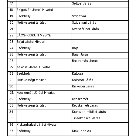
17.
Sellyei Járás
18.
Szigetvári Járási Hivatal
19.
Székhely:
Szigetvár
20.
Illetékességi terület:
Szigetvári Járás
21.
Szentlőrinci Járás
22.
BÁCS-KISKUN MEGYE
23.
Bajai Járási Hivatal
24.
Székhely:
Baja
25.
Illetékességi terület:
Bajai Járás
26.
Bácsalmási Járás
27.
Kalocsai Járási Hivatal
28.
Székhely:
Kalocsa
29.
Illetékességi terület:
Kalocsai Járás
30.
Kiskőrösi Járás
31.
Kecskeméti Járási Hivatal
32.
Székhely:
Kecskemét
33.
Illetékességi terület:
Kecskeméti Járás
34.
Kunszentmiklósi Járás
35.
Tiszakécskei Járás
36.
Kiskunhalasi Járási Hivatal
37.
Székhely:
Kiskunhalas