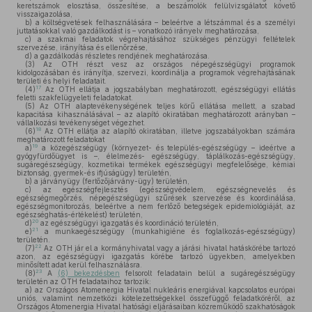
keretszámok elosztása, összesítése, a beszámolók felülvizsgálatot követő
visszaigazolása,
b)
a költségvetések felhasználására – beleértve a létszámmal és a személyi
juttatásokkal való gazdálkodást is – vonatkozó irányelv meghatározása,
c)
a szakmai feladatok végrehajtásához szükséges pénzügyi feltételek
szervezése, irányítása és ellenőrzése,
d)
a gazdálkodás részletes rendjének meghatározása.
(3)
Az OTH részt vesz az országos népegészségügyi programok
kidolgozásában és irányítja, szervezi, koordinálja a programok végrehajtásának
területi és helyi feladatait.
17
(4)
Az OTH ellátja a jogszabályban meghatározott, egészségügyi ellátás
feletti szakfelügyeleti feladatokat.
(5)
Az OTH alaptevékenységének teljes körű ellátása mellett, a szabad
kapacitása kihasználásával – az alapító okiratában meghatározott arányban –
vállalkozási tevékenységet végezhet.
18
(6)
Az OTH ellátja az alapító okiratában, illetve jogszabályokban számára
meghatározott feladatokat
19
a)
a közegészségügy (környezet- és település-egészségügy – ideértve a
gyógyfürdőügyet is –, élelmezés- egészségügy, táplálkozás-egészségügy,
sugáregészségügy, kozmetikai termékek egészségügyi megfelelősége, kémiai
biztonság, gyermek-és ifjúságügy) területén,
b)
a járványügy (fertőzőjárvány-ügy) területén,
c)
az egészségfejlesztés (egészségvédelem, egészségnevelés és
egészségmegőrzés, népegészségügyi szűrések szervezése és koordinálása,
egészségmonitorozás, beleértve a nem fertőző betegségek epidemiológiáját, az
egészséghatás-értékelést) területén,
20
d)
az egészségügyi igazgatás és koordináció területén,
21
e)
a munkaegészségügy (munkahigiéne és foglalkozás-egészségügy)
területén.
22
(7)
Az OTH jár el a kormányhivatal vagy a járási hivatal hatáskörébe tartozó
azon, az egészségügyi igazgatás körébe tartozó ügyekben, amelyekben
minősített adat kerül felhasználásra.
23
(8)
A
(6) bekezdésben
felsorolt feladatain belül a sugáregészségügy
területén az OTH feladataihoz tartozik:
a)
az Országos Atomenergia Hivatal nukleáris energiával kapcsolatos európai
uniós, valamint nemzetközi kötelezettségekkel összefüggő feladatköréről, az
Országos Atomenergia Hivatal hatósági eljárásaiban közreműködő szakhatóságok