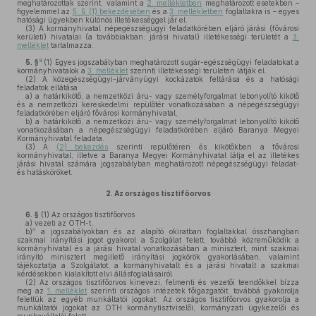
meghatározottak szerint, valamint a
2. mellékletben
meghatározott esetekben –
figyelemmel az
5. § (1) bekezdésében
és a
3. mellékletben
foglaltakra is – egyes
hatósági ügyekben különös illetékességgel jár el.
(3)
A kormányhivatal népegészségügyi feladatkörében eljáró járási (fővárosi
kerületi) hivatalai (a továbbiakban: járási hivatal) illetékességi területét a
3.
melléklet
tartalmazza.
8
5. §
(1)
Egyes jogszabályban meghatározott sugár-egészségügyi feladatokat a
kormányhivatalok a
3. melléklet
szerinti illetékességi területen látják el.
(2)
A közegészségügyi-járványügyi kockázatok feltárása és a hatósági
feladatok ellátása
a)
a határkikötő, a nemzetközi áru- vagy személyforgalmat lebonyolító kikötő
és a nemzetközi kereskedelmi repülőtér vonatkozásában a népegészségügyi
feladatkörében eljáró fővárosi kormányhivatal,
b)
a határkikötő, a nemzetközi áru- vagy személyforgalmat lebonyolító kikötő
vonatkozásában a népegészségügyi feladatkörében eljáró Baranya Megyei
Kormányhivatal feladata.
(3)
A
(2) bekezdés
szerinti repülőtéren és kikötőkben a fővárosi
kormányhivatal, illetve a Baranya Megyei Kormányhivatal látja el az illetékes
járási hivatal számára jogszabályban meghatározott népegészségügyi feladat-
és hatásköröket.
2.
Az országos tisztifőorvos
6. §
(1)
Az országos tisztifőorvos
a)
vezeti az OTH-t,
9
b)
a jogszabályokban és az alapító okiratban foglaltakkal összhangban
szakmai irányítási jogot gyakorol a Szolgálat felett, továbbá közreműködik a
kormányhivatal és a járási hivatal vonatkozásában a minisztert, mint szakmai
irányító minisztert megillető irányítási jogkörök gyakorlásában, valamint
tájékoztatja a Szolgálatot, a kormányhivatalt és a járási hivatalt a szakmai
kérdésekben kialakított elvi állásfoglalásairól.
(2)
Az országos tisztifőorvos kinevezi, felmenti és vezetői teendőkkel bízza
meg az
1. melléklet
szerinti országos intézetek főigazgatóit, továbbá gyakorolja
felettük az egyéb munkáltatói jogokat. Az országos tisztifőorvos gyakorolja a
munkáltatói jogokat az OTH kormánytisztviselői, kormányzati ügykezelői és