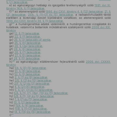
§ (2) bekezdése
,
e)
az egészségügyi hatósági és igazgatási tevékenységről szóló
1991. évi XI.
törvény 14/A. § (1) bekezdése
,
44
f)
az atomenergiáról szóló
1996. évi CXVI. törvény 4. § (12) bekezdése
,
21. §
(2) bekezdése
,
21/A. § (1)–(3) és (5) bekezdése
, a radioaktívhulladék-tároló
esetében a biztonsági övezet kijelölésére vonatkozó, az atomenergiáról szóló
1996. évi CXVI. törvény 34. § (1) bekezdése
,
45
g)
a humángenetikai adatok védelméről, a humángenetikai vizsgálatok és
kutatások, valamint a biobankok működésének szabályairól szóló
2008. évi XXI.
törvény
ga)
12. § (1) bekezdése
,
gb)
22. § (1) bekezdése
,
gc)
25. § (3) bekezdés
d)
pontja
,
gd)
25. § (4) bekezdése
,
ge)
26. § (2a) bekezdése
,
gf)
26. § (6) bekezdése
,
gg)
26. § (7) bekezdése
,
gh)
27. § (5) bekezdése
,
gi)
28. § (5) bekezdése
,
46
h)
az egészségügyi ellátórendszer fejlesztéséről szóló
2006. évi CXXXII.
törvény
ha)
1/A. § (3)–(5) bekezdése
,
hb)
1/I. § (8) bekezdése
,
hc)
1/J. § (3) bekezdése
,
hd)
2. § (7) és (8) bekezdése
,
he)
2/E. § (2) és (10) bekezdése
,
hf)
2/F. § (2) és (3) bekezdése
,
hg)
4. § (2)–(4) bekezdése
,
hh)
5. § (2), (3) és (5) bekezdése
,
hi)
5/A. § (1), (7), (8a), (10) és (11) bekezdése
,
hj)
5/B. § (1), (4) és (5) bekezdése
,
hk)
7. § (7) és (11) bekezdése
,
hl)
10. § (2) bekezdése
,
hm)
11/A. § (4) bekezdése
,
hn)
11/B. § (1)–(3) bekezdése
,
ho)
14. § (14) és (16) bekezdése
,
47
i)