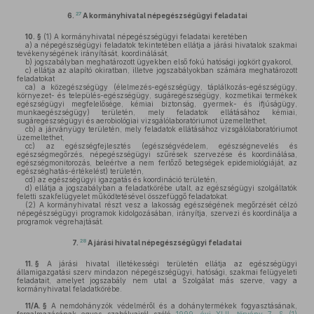
27
6.
A kormányhivatal népegészségügyi feladatai
10. §
(1)
A kormányhivatal népegészségügyi feladatai keretében
a)
a népegészségügyi feladatok tekintetében ellátja a járási hivatalok szakmai
tevékenységének irányítását, koordinálását,
b)
jogszabályban meghatározott ügyekben első fokú hatósági jogkört gyakorol,
c)
ellátja az alapító okiratban, illetve jogszabályokban számára meghatározott
feladatokat
ca)
a közegészségügy (élelmezés-egészségügy, táplálkozás-egészségügy,
környezet- és település-egészségügy, sugáregészségügy, kozmetikai termékek
egészségügyi megfelelősége, kémiai biztonság, gyermek- és ifjúságügy,
munkaegészségügy) területén, mely feladatok ellátásához kémiai,
sugáregészségügyi és aerobiológiai vizsgálólaboratóriumot üzemeltethet,
cb)
a járványügy területén, mely feladatok ellátásához vizsgálólaboratóriumot
üzemeltethet,
cc)
az egészségfejlesztés (egészségvédelem, egészségnevelés és
egészségmegőrzés, népegészségügyi szűrések szervezése és koordinálása,
egészségmonitorozás, beleértve a nem fertőző betegségek epidemiológiáját, az
egészséghatás-értékelést) területén,
cd)
az egészségügyi igazgatás és koordináció területén,
d)
ellátja a jogszabályban a feladatkörébe utalt, az egészségügyi szolgáltatók
feletti szakfelügyelet működtetésével összefüggő feladatokat.
(2)
A kormányhivatal részt vesz a lakosság egészségének megőrzését célzó
népegészségügyi programok kidolgozásában, irányítja, szervezi és koordinálja a
programok végrehajtását.
28
7.
A járási hivatal népegészségügyi feladatai
11. §
A járási hivatal illetékességi területén ellátja az egészségügyi
államigazgatási szerv mindazon népegészségügyi, hatósági, szakmai felügyeleti
feladatait, amelyet jogszabály nem utal a Szolgálat más szerve, vagy a
kormányhivatal feladatkörébe.
11/A. §
A nemdohányzók védelméről és a dohánytermékek fogyasztásának,