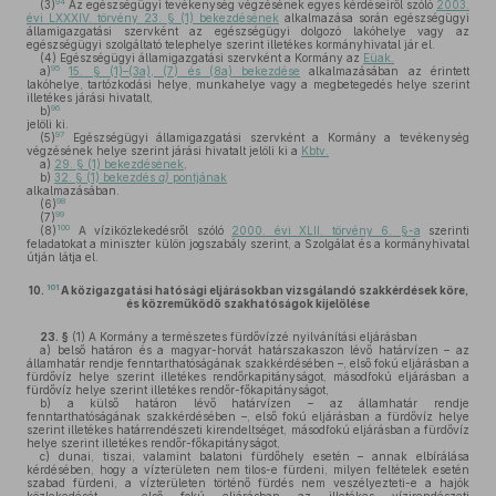
94
(3)
Az egészségügyi tevékenység végzésének egyes kérdéseiről szóló
2003.
évi LXXXIV. törvény 23. § (1) bekezdésének
alkalmazása során egészségügyi
államigazgatási szervként az egészségügyi dolgozó lakóhelye vagy az
egészségügyi szolgáltató telephelye szerint illetékes kormányhivatal jár el.
(4)
Egészségügyi államigazgatási szervként a Kormány az
Eüak.
95
a)
15. § (1)–(3a), (7) és (8a) bekezdése
alkalmazásában az érintett
lakóhelye, tartózkodási helye, munkahelye vagy a megbetegedés helye szerint
illetékes járási hivatalt,
96
b)
jelöli ki.
97
(5)
Egészségügyi államigazgatási szervként a Kormány a tevékenység
végzésének helye szerint járási hivatalt jelöli ki a
Kbtv.
a)
29. § (1) bekezdésének
,
b)
32. § (1) bekezdés
a)
pontjának
alkalmazásában.
98
(6)
99
(7)
100
(8)
A víziközlekedésről szóló
2000. évi XLII. törvény 6. §-a
szerinti
feladatokat a miniszter külön jogszabály szerint, a Szolgálat és a kormányhivatal
útján látja el.
101
10.
A közigazgatási hatósági eljárásokban vizsgálandó szakkérdések köre,
és közreműködő szakhatóságok kijelölése
23. §
(1)
A Kormány a természetes fürdővízzé nyilvánítási eljárásban
a)
belső határon és a magyar-horvát határszakaszon lévő határvízen – az
államhatár rendje fenntarthatóságának szakkérdésében –, első fokú eljárásban a
fürdővíz helye szerint illetékes rendőrkapitányságot, másodfokú eljárásban a
fürdővíz helye szerint illetékes rendőr-főkapitányságot,
b)
a külső határon lévő határvízen – az államhatár rendje
fenntarthatóságának szakkérdésében –, első fokú eljárásban a fürdővíz helye
szerint illetékes határrendészeti kirendeltséget, másodfokú eljárásban a fürdővíz
helye szerint illetékes rendőr-főkapitányságot,
c)
dunai, tiszai, valamint balatoni fürdőhely esetén – annak elbírálása
kérdésében, hogy a vízterületen nem tilos-e fürdeni, milyen feltételek esetén
szabad fürdeni, a vízterületen történő fürdés nem veszélyezteti-e a hajók