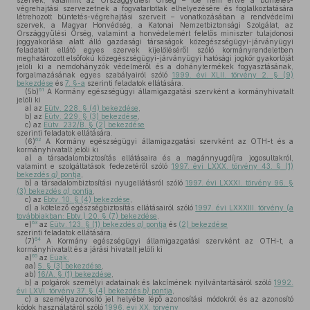
szervek, valamint az Országgyűlési Őrség – ide nem értve a büntetés-
végrehajtási szervezetnek a fogvatartottak elhelyezésére és foglalkoztatására
létrehozott büntetés-végrehajtási szerveit – vonatkozásában a rendvédelmi
szervek, a Magyar Honvédség, a Katonai Nemzetbiztonsági Szolgálat, az
Országgyűlési Őrség, valamint a honvédelemért felelős miniszter tulajdonosi
joggyakorlása alatt álló gazdasági társaságok közegészségügyi-járványügyi
feladatait ellátó egyes szervek kijelöléséről szóló kormányrendeletben
meghatározott elsőfokú közegészségügyi-járványügyi hatósági jogkör gyakorlóját
jelöli ki a nemdohányzók védelméről és a dohánytermékek fogyasztásának,
forgalmazásának egyes szabályairól szóló
1999. évi XLII. törvény 2. § (9)
bekezdése
és
7. §-a
szerinti feladatok ellátására.
61
(5b)
A Kormány egészségügyi államigazgatási szervként a kormányhivatalt
jelöli ki
a)
az
Eütv. 228. § (4) bekezdése
,
b)
az
Eütv. 229. § (3) bekezdése
,
c)
az
Eütv. 232/B. § (2) bekezdése
szerinti feladatok ellátására.
62
(6)
A Kormány egészségügyi államigazgatási szervként az OTH-t és a
kormányhivatalt jelöli ki
a)
a társadalombiztosítás ellátásaira és a magánnyugdíjra jogosultakról,
valamint e szolgáltatások fedezetéről szóló
1997. évi LXXX. törvény 43. § (1)
bekezdés
g)
pontja
,
b)
a társadalombiztosítási nyugellátásról szóló
1997. évi LXXXI. törvény 96. §
(3) bekezdés
g)
pontja
,
c)
az
Ebtv. 10. § (4) bekezdése
,
d)
a kötelező egészségbiztosítás ellátásairól szóló
1997. évi LXXXIII. törvény (a
továbbiakban: Ebtv.) 20. § (7) bekezdése
,
63
e)
az
Eütv. 123. § (1) bekezdés
a)
pontja
és
(2) bekezdése
szerinti feladatok ellátására.
64
(7)
A Kormány egészségügyi államigazgatási szervként az OTH-t, a
kormányhivatalt és a járási hivatalt jelöli ki
65
a)
az
Eüak.
aa)
5. § (3) bekezdése
,
ab)
16/A. § (1) bekezdése
,
b)
a polgárok személyi adatainak és lakcímének nyilvántartásáról szóló
1992.
évi LXVI. törvény 37. § (4) bekezdés
b)
pontja
,
c)
a személyazonosító jel helyébe lépő azonosítási módokról és az azonosító
kódok használatáról szóló
1996. évi XX. törvény