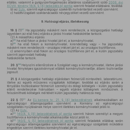
ellátás, valamint a gyógyszerforgalmazás általános szabályairól szóló
2006. évi
XCVIII. törvény 18/A. § (4) bekezdés
b)
pontja
szerinti feladat ellátására, továbbá
b)
az
Eütv.
szerinti egészségügyi szakértői nyilvántartást vezető szervként,
c)
halottvizsgálati szaktanácsadói névjegyzéket vezető szervként.
9.
Hatósági eljárás, illetékesség
87
19. §
(1)
Ha jogszabály másként nem rendelkezik, a közigazgatási hatósági
ügyekben az első fokú eljárás a járási hivatal hatáskörébe tartozik.
(2)
A másodfokú eljárás
88
a)
ha első fokon a járási hivatal járt el, a kormányhivatal,
89
b)
ha első fokon a kormányhivatal, kirendeltség vagy – ha jogszabály
másként nem rendelkezik – országos intézet járt el, az országos tisztifőorvos,
c)
amennyiben első fokon az országos tisztifőorvos járt el, a külön jogszabály
szerinti jogorvoslati hatóság
hatáskörébe tartozik.
90
20. §
Helyszíni ellenőrzésre a Szolgálat vagy a kormányhivatal, illetve járási
hivatal fényképes igazolvánnyal ellátott kormánytisztviselője, állami tisztviselője
jogosult.
21. §
A közigazgatási hatósági eljárásban felmerülő mintavételi, laboratóriumi,
illetve az egyéb műszeres vizsgálatok költségei, továbbá az eljárás során a
tényállás tisztázásakor felmerült személyi és dologi költségek – külön jogszabály
eltérő rendelkezése hiányában – egyéb eljárási költségnek minősülnek. A
felszámítható költségek mértékét külön jogszabály határozza meg.
91
22. §
(1)
Az
Eü.kamara tv. 21. § (4) bekezdésének
alkalmazásában az
egészségügyi államigazgatási szervként a Kormány az egészségügyi
szolgáltatás nyújtásának helye szerint illetékes kormányhivatalt jelöli ki.
(2)
Az
Eütv.
92
a)
140/A. § (9) bekezdésének
a)
pontja
szerinti három személyt a megyei
tisztifőorvos a kormányhivatal alkalmazottai közül jelöli ki,
93
b)
140/E. § (5) bekezdésének
b)
pontja
szerinti feladatok ellátása során
egészségügyi államigazgatási szervként az egészségügyi szolgáltató működési
engedélye szerint illetékes kormányhivatal jár el.