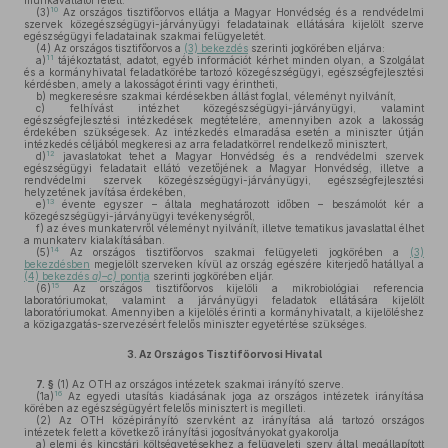
munkavállalói felett.
10
(3)
Az országos tisztifőorvos ellátja a Magyar Honvédség és a rendvédelmi
szervek közegészségügyi-járványügyi feladatainak ellátására kijelölt szerve
egészségügyi feladatainak szakmai felügyeletét.
(4)
Az országos tisztifőorvos a
(3) bekezdés
szerinti jogkörében eljárva:
11
a)
tájékoztatást, adatot, egyéb információt kérhet minden olyan, a Szolgálat
és a kormányhivatal feladatkörébe tartozó közegészségügyi, egészségfejlesztési
kérdésben, amely a lakosságot érinti vagy érintheti,
b)
megkeresésre szakmai kérdésekben állást foglal, véleményt nyilvánít,
c)
felhívást intézhet közegészségügyi-járványügyi, valamint
egészségfejlesztési intézkedések megtételére, amennyiben azok a lakosság
érdekében szükségesek. Az intézkedés elmaradása esetén a miniszter útján
intézkedés céljából megkeresi az arra feladatkörrel rendelkező minisztert,
12
d)
javaslatokat tehet a Magyar Honvédség és a rendvédelmi szervek
egészségügyi feladatait ellátó vezetőjének a Magyar Honvédség, illetve a
rendvédelmi szervek közegészségügyi-járványügyi, egészségfejlesztési
helyzetének javítása érdekében,
13
e)
évente egyszer – általa meghatározott időben – beszámolót kér a
közegészségügyi-járványügyi tevékenységről,
f)
az éves munkatervről véleményt nyilvánít, illetve tematikus javaslattal élhet
a munkaterv kialakításában.
14
(5)
Az országos tisztifőorvos szakmai felügyeleti jogkörében a
(3)
bekezdésben
megjelölt szerveken kívül az ország egészére kiterjedő hatállyal a
(4) bekezdés
a)–c)
pontja
szerinti jogkörében eljár.
15
(6)
Az országos tisztifőorvos kijelöli a mikrobiológiai referencia
laboratóriumokat, valamint a járványügyi feladatok ellátására kijelölt
laboratóriumokat. Amennyiben a kijelölés érinti a kormányhivatalt, a kijelöléshez
a közigazgatás-szervezésért felelős miniszter egyetértése szükséges.
3.
Az Országos Tisztifőorvosi Hivatal
7. §
(1)
Az OTH az országos intézetek szakmai irányító szerve.
16
(1a)
Az egyedi utasítás kiadásának joga az országos intézetek irányítása
körében az egészségügyért felelős minisztert is megilleti.
(2)
Az OTH középirányító szervként az irányítása alá tartozó országos
intézetek felett a következő irányítási jogosítványokat gyakorolja
a)
elemi és kincstári költségvetésekhez a felügyeleti szerv által megállapított