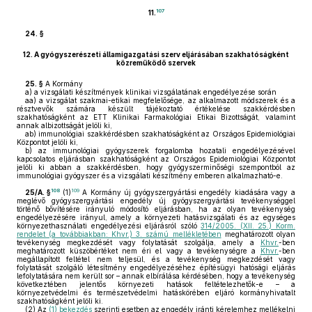
107
11.
24. §
12.
A gyógyszerészeti államigazgatási szerv eljárásában szakhatóságként
közreműködő szervek
25. §
A Kormány
a)
a vizsgálati készítmények klinikai vizsgálatának engedélyezése során
aa)
a vizsgálat szakmai-etikai megfelelősége, az alkalmazott módszerek és a
résztvevők számára készült tájékoztató értékelése szakkérdésben
szakhatóságként az ETT Klinikai Farmakológiai Etikai Bizottságát, valamint
annak albizottságát jelöli ki,
ab)
immunológiai szakkérdésben szakhatóságként az Országos Epidemiológiai
Központot jelöli ki,
b)
az immunológiai gyógyszerek forgalomba hozatali engedélyezésével
kapcsolatos eljárásban szakhatóságként az Országos Epidemiológiai Központot
jelöli ki abban a szakkérdésben, hogy gyógyszerminőségi szempontból az
immunológiai gyógyszer és a vizsgálati készítmény emberen alkalmazható-e.
108
109
25/A. §
(1)
A Kormány új gyógyszergyártási engedély kiadására vagy a
meglévő gyógyszergyártási engedély új gyógyszergyártási tevékenységgel
történő bővítésére irányuló módosító eljárásban, ha az olyan tevékenység
engedélyezésére irányul, amely a környezeti hatásvizsgálati és az egységes
környezethasználati engedélyezési eljárásról szóló
314/2005. (XII. 25.) Korm.
rendelet (a továbbiakban: Khvr.) 3. számú mellékletében
meghatározott olyan
tevékenység megkezdését vagy folytatását szolgálja, amely a
Khvr.
-ben
meghatározott küszöbértéket nem éri el vagy a tevékenységre a
Khvr.
-ben
megállapított feltétel nem teljesül, és a tevékenység megkezdését vagy
folytatását szolgáló létesítmény engedélyezéséhez építésügyi hatósági eljárás
lefolytatására nem került sor – annak elbírálása kérdésében, hogy a tevékenység
következtében jelentős környezeti hatások feltételezhetők-e – a
környezetvédelmi és természetvédelmi hatáskörében eljáró kormányhivatalt
szakhatóságként jelöli ki.
(2)
Az
(1) bekezdés
szerinti esetben az engedély iránti kérelemhez mellékelni