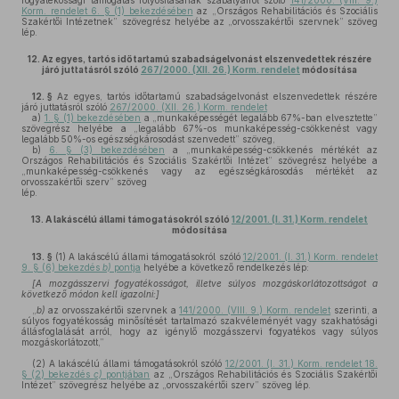
fogyatékossági támogatás folyósításának szabályairól szóló
141/2000. (VIII. 9.)
Korm. rendelet 6. § (1) bekezdésében
az „Országos Rehabilitációs és Szociális
Szakértői Intézetnek” szövegrész helyébe az „orvosszakértői szervnek” szöveg
lép.
12.
Az egyes, tartós időtartamú szabadságelvonást elszenvedettek részére
járó juttatásról szóló
267/2000. (XII. 26.) Korm. rendelet
módosítása
12. §
Az egyes, tartós időtartamú szabadságelvonást elszenvedettek részére
járó juttatásról szóló
267/2000. (XII. 26.) Korm. rendelet
a)
1. § (1) bekezdésében
a „munkaképességét legalább 67%-ban elvesztette”
szövegrész helyébe a „legalább 67%-os munkaképesség-csökkenést vagy
legalább 50%-os egészségkárosodást szenvedett” szöveg,
b)
6. § (3) bekezdésében
a „munkaképesség-csökkenés mértékét az
Országos Rehabilitációs és Szociális Szakértői Intézet” szövegrész helyébe a
„munkaképesség-csökkenés vagy az egészségkárosodás mértékét az
orvosszakértői szerv” szöveg
lép.
13.
A lakáscélú állami támogatásokról szóló
12/2001. (I. 31.) Korm. rendelet
módosítása
13. §
(1)
A lakáscélú állami támogatásokról szóló
12/2001. (I. 31.) Korm. rendelet
9. § (6) bekezdés
b)
pontja
helyébe a következő rendelkezés lép:
[A mozgásszervi fogyatékosságot, illetve súlyos mozgáskorlátozottságot a
következő módon kell igazolni:]
„
b)
az orvosszakértői szervnek a
141/2000. (VIII. 9.) Korm. rendelet
szerinti, a
súlyos fogyatékosság minősítését tartalmazó szakvéleményét vagy szakhatósági
állásfoglalását arról, hogy az igénylő mozgásszervi fogyatékos vagy súlyos
mozgáskorlátozott,”
(2)
A lakáscélú állami támogatásokról szóló
12/2001. (I. 31.) Korm. rendelet 18.
§ (2) bekezdés
c)
pontjában
az „Országos Rehabilitációs és Szociális Szakértői
Intézet” szövegrész helyébe az „orvosszakértői szerv” szöveg lép.