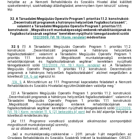
helyébe az „a Nemzeti Rehabilitációs és Szociális Hivatal által kiállított
szakvéleményt, szakhatósági állásfoglalást, amennyiben ilyen készült” szöveg
lép.
32.
A Társadalmi Megújulás Operatív Program 1. prioritás 1.1.2. konstrukció:
„Decentralizált programok a hátrányos helyzetűek foglalkoztatásáért”,
valamint a Társadalmi Megújulás Operatív Program 1. prioritás 1.1.1.
konstrukció: „Megváltozott munkaképességű emberek rehabilitációjának és
foglalkoztatásának segítése” keretében nyújtható támogatásokról szóló
132/2009. (VI. 19.) Korm. rendelet
módosítása
32. §
(1)
A Társadalmi Megújulás Operatív Program 1. prioritás 1.1.2.
konstrukció: „Decentralizált programok a hátrányos helyzetűek
foglalkoztatásáért”, valamint a Társadalmi Megújulás Operatív Program 1.
prioritás 1.1.1. konstrukció: „Megváltozott munkaképességű emberek
rehabilitációjának és foglalkoztatásának segítése” keretében nyújtható
támogatásokról szóló
132/2009. (VI. 19.) Korm. rendelet
az „A Társadalmi
Megújulás Operatív Program 1. prioritás 1.1.2. konstrukció: Decentralizált
programok a hátrányos helyzetűek foglalkoztatásáért” alcímet megelőzően a
következő
1/A. §-sal
egészül ki:
„
1/A. §
A Minisztérium az 1.1.1. Programmal kapcsolatos feladatait a Nemzeti
Rehabilitációs és Szociális Hivatallal együttműködésben valósítja meg.”
(2)
A Társadalmi Megújulás Operatív Program 1. prioritás 1.1.2. konstrukció:
„Decentralizált programok a hátrányos helyzetűek foglalkoztatásáért”, valamint a
Társadalmi Megújulás Operatív Program 1. prioritás 1.1.1. konstrukció:
„Megváltozott munkaképességű emberek rehabilitációjának és
foglalkoztatásának segítése” keretében nyújtható támogatásokról szóló
132/2009.
(VI. 19.) Korm. rendelet 11. § (2) bekezdés
b)
pont
ba)
és
bb)
alpontja helyébe a
következő rendelkezés lép:
[Az 1.1.1. Programra vonatkozó szabályok alkalmazása szempontjából
megváltozott munkaképességű személy,
az az álláskereső, akinek]
„ba) a munkaképesség-csökkenése – 2011. január 1-jét megelőzően az
Országos Rehabilitációs és Szociális Szakértői Intézet (a továbbiakban: ORSZI),