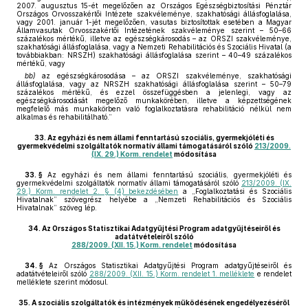
2007. augusztus 15-ét megelőzően az Országos Egészségbiztosítási Pénztár
Országos Orvosszakértői Intézete szakvéleménye, szakhatósági állásfoglalása,
vagy 2001. január 1-jét megelőzően, vasutas biztosítottak esetében a Magyar
Államvasutak Orvosszakértői Intézetének szakvéleménye szerint – 50–66
százalékos mértékű, illetve az egészségkárosodás – az ORSZI szakvéleménye,
szakhatósági állásfoglalása, vagy a Nemzeti Rehabilitációs és Szociális Hivatal (a
továbbiakban: NRSZH) szakhatósági állásfoglalása szerint – 40–49 százalékos
mértékű, vagy
bb)
az egészségkárosodása – az ORSZI szakvéleménye, szakhatósági
állásfoglalása, vagy az NRSZH szakhatósági állásfoglalása szerint – 50–79
százalékos mértékű, és ezzel összefüggésben a jelenlegi, vagy az
egészségkárosodását megelőző munkakörében, illetve a képzettségének
megfelelő más munkakörben való foglalkoztatásra rehabilitáció nélkül nem
alkalmas és rehabilitálható.”
33.
Az egyházi és nem állami fenntartású szociális, gyermekjóléti és
gyermekvédelmi szolgáltatók normatív állami támogatásáról szóló
213/2009.
(IX. 29.) Korm. rendelet
módosítása
33. §
Az egyházi és nem állami fenntartású szociális, gyermekjóléti és
gyermekvédelmi szolgáltatók normatív állami támogatásáról szóló
213/2009. (IX.
29.) Korm. rendelet 2. § (4) bekezdésében
a „Foglalkoztatási és Szociális
Hivatalnak” szövegrész helyébe a „Nemzeti Rehabilitációs és Szociális
Hivatalnak” szöveg lép.
34.
Az Országos Statisztikai Adatgyűjtési Program adatgyűjtéseiről és
adatátvételeiről szóló
288/2009. (XII. 15.) Korm. rendelet
módosítása
34. §
Az Országos Statisztikai Adatgyűjtési Program adatgyűjtéseiről és
adatátvételeiről szóló
288/2009. (XII. 15.) Korm. rendelet 1. melléklete
e rendelet
melléklete szerint módosul.
35.
A szociális szolgáltatók és intézmények működésének engedélyezéséről