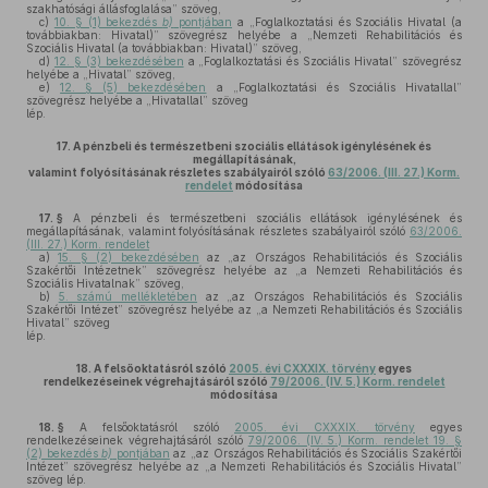
szakhatósági állásfoglalása” szöveg,
c)
10. § (1) bekezdés
b)
pontjában
a „Foglalkoztatási és Szociális Hivatal (a
továbbiakban: Hivatal)” szövegrész helyébe a „Nemzeti Rehabilitációs és
Szociális Hivatal (a továbbiakban: Hivatal)” szöveg,
d)
12. § (3) bekezdésében
a „Foglalkoztatási és Szociális Hivatal” szövegrész
helyébe a „Hivatal” szöveg,
e)
12. § (5) bekezdésében
a „Foglalkoztatási és Szociális Hivatallal”
szövegrész helyébe a „Hivatallal” szöveg
lép.
17.
A pénzbeli és természetbeni szociális ellátások igénylésének és
megállapításának,
valamint folyósításának részletes szabályairól szóló
63/2006. (III. 27.) Korm.
rendelet
módosítása
17. §
A pénzbeli és természetbeni szociális ellátások igénylésének és
megállapításának, valamint folyósításának részletes szabályairól szóló
63/2006.
(III. 27.) Korm. rendelet
a)
15. § (2) bekezdésében
az „az Országos Rehabilitációs és Szociális
Szakértői Intézetnek” szövegrész helyébe az „a Nemzeti Rehabilitációs és
Szociális Hivatalnak” szöveg,
b)
5. számú mellékletében
az „az Országos Rehabilitációs és Szociális
Szakértői Intézet” szövegrész helyébe az „a Nemzeti Rehabilitációs és Szociális
Hivatal” szöveg
lép.
18.
A felsőoktatásról szóló
2005. évi CXXXIX. törvény
egyes
rendelkezéseinek végrehajtásáról szóló
79/2006. (IV. 5.) Korm. rendelet
módosítása
18. §
A felsőoktatásról szóló
2005. évi CXXXIX. törvény
egyes
rendelkezéseinek végrehajtásáról szóló
79/2006. (IV. 5.) Korm. rendelet 19. §
(2) bekezdés
b)
pontjában
az „az Országos Rehabilitációs és Szociális Szakértői
Intézet” szövegrész helyébe az „a Nemzeti Rehabilitációs és Szociális Hivatal”
szöveg lép.