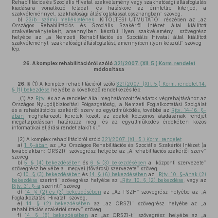
Rehabilitációs és Szociális Hivatal szakvélemény vagy szakhatósági állásfoglalás
kiadására vonatkozó feladat- és hatásköre az érintettre kiterjed, a
szakvéleménnyel, szakhatósági állásfoglalással összhangban” szöveg,
b)
23/b. számú mellékletének
„KITÖLTÉSI ÚTMUTATÓ” részében az „az
Országos Rehabilitációs és Szociális Szakértői Intézet által kiállított
szakvélemény(eke)t, amennyiben készült ilyen szakvélemény” szövegrész
helyébe az „a Nemzeti Rehabilitációs és Szociális Hivatal által kiállított
szakvéleményt, szakhatósági állásfoglalást, amennyiben ilyen készült” szöveg
lép.
26.
A komplex rehabilitációról szóló
321/2007. (XII. 5.) Korm. rendelet
módosítása
26. §
(1)
A komplex rehabilitációról szóló
321/2007. (XII. 5.) Korm. rendelet 14.
§ (1) bekezdése
helyébe a következő rendelkezés lép:
„(1) Az
Rjtv.
és az e rendelet által meghatározott feladatok végrehajtásához az
Országos Nyugdíjbiztosítási Főigazgatóság, a Nemzeti Foglalkoztatási Szolgálat
és a rehabilitációs szakértői szerv az együttműködés, továbbá az
Rjtv. 14–16. §-
ában
meghatározott keretek között az adatok kölcsönös átadásának rendjét
megállapodásban határozza meg, és az együttműködés érdekében közös
informatikai eljárási rendet alakít ki.”
(2)
A komplex rehabilitációról szóló
321/2007. (XII. 5.) Korm. rendelet
a)
1. §-ában
az „Az Országos Rehabilitációs és Szociális Szakértői Intézet (a
továbbiakban: ORSZI)” szövegrész helyébe az „A rehabilitációs szakértői szerv”
szöveg,
b)
5. § (4) bekezdésében
és
6. § (3) bekezdésében
a „központi szervezete”
szövegrész helyébe a „megyei (fővárosi) szervezete” szöveg,
c)
10. § (3) bekezdésében
és
14. § (6) bekezdésében
az „
Rjtv. 10. §-ának (2)
bekezdése
szerinti” szövegrész helyébe az „
Rjtv. 10. § (2) bekezdése
, vagy az
Rjtv. 31. §-a
szerinti” szöveg,
d)
14. § (2) és (3) bekezdésében
az „Az FSZH” szövegrész helyébe az „A
Foglalkoztatási Hivatal” szöveg,
e)
14. § (2) bekezdésében
az „az ORSZI” szövegrész helyébe az „a
rehabilitációs szakértői szerv” szöveg,
f)
14. § (8) bekezdésében
az „az ORSZI-t” szövegrész helyébe az „a