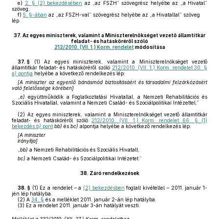
e)
2. § (2) bekezdésében
az „az FSZH” szövegrész helyébe az „a Hivatal”
szöveg,
f)
5. §-ában
az „az FSZH-val” szövegrész helyébe az „a Hivatallal” szöveg
lép.
37.
Az egyes miniszterek, valamint a Miniszterelnökséget vezető államtitkár
feladat- és hatásköréről szóló
212/2010. (VII. 1.) Korm. rendelet
módosítása
37. §
(1)
Az egyes miniszterek, valamint a Miniszterelnökséget vezető
államtitkár feladat- és hatásköréről szóló
212/2010. (VII. 1.) Korm. rendelet 30. §
e)
pontja
helyébe a következő rendelkezés lép:
[A miniszter az egyenlő bánásmód biztosításáért és társadalmi felzárkózásért
való felelőssége körében]
„
e)
együttműködik a Foglalkoztatási Hivatallal, a Nemzeti Rehabilitációs és
Szociális Hivatallal, valamint a Nemzeti Család- és Szociálpolitikai Intézettel,”
(2)
Az egyes miniszterek, valamint a Miniszterelnökséget vezető államtitkár
feladat- és hatásköréről szóló
212/2010. (VII. 1.) Korm. rendelet 66. § (1)
bekezdés
b)
pont
bb)
és
bc)
alpontja helyébe a következő rendelkezés lép:
[A miniszter
irányítja]
„
bb)
a Nemzeti Rehabilitációs és Szociális Hivatalt,
bc)
a Nemzeti Család- és Szociálpolitikai Intézetet.”
38.
Záró rendelkezések
38. §
(1)
Ez a rendelet – a
(2) bekezdésben
foglalt kivétellel – 2011. január 1-
jén lép hatályba.
(2)
A
34. §
és a melléklet 2011. január 2-án lép hatályba.
(3)
Ez a rendelet 2011. január 3-án hatályát veszti.