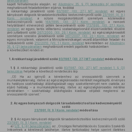
bekezdésében
kapott felhatalmazás alapján, az
Alkotmány 35. § (1) bekezdés
b)
pontjában
meghatározott feladatkörében eljárva, továbbá
a rokkantsági járadékról szóló
83/1987. (XII. 27.) MT rendelet
, az egyes
bányászati dolgozók társadalombiztosítási kedvezményeiről szóló
23/1991. (II. 9.)
Korm. rendelet
, a súlyos mozgáskorlátozott személyek közlekedési
kedvezményeiről szóló
164/1995. (XII. 27.) Korm. rendelet
, a nemzeti
helytállásért elnevezésű pótlék bevezetéséről szóló
173/1995. (XII. 27.) Korm.
rendelet
, az egyes, tartós időtartamú szabadságelvonást elszenvedettek részére
járó juttatásról szóló
267/2000. (XII. 26.) Korm. rendelet
, az egészségkárosodott
személyek szociális járadékairól szóló
387/2007. (XII. 23.) Korm. rendelet
, az
egyes miniszterek, valamint a Miniszterelnökséget vezető államtitkár feladat- és
hatásköréről szóló
212/2010. (VII. 1.) Korm. rendelet
tekintetében az
Alkotmány
35. § (2) bekezdésében
meghatározott eredeti jogalkotói hatáskörében
a következőket rendeli el:
1.
A rokkantsági járadékról szóló
83/1987. (XII. 27.) MT rendelet
módosítása
1. §
A rokkantsági járadékról szóló
83/1987. (XII. 27.) MT rendelet 1. § (3)
bekezdése
helyébe a következő rendelkezés lép:
„(3) Ha az igénylő a kérelemhez az orvosszakértői szervnek a
munkaképtelenség, illetve az egészségkárosodás mértékét megállapító, érvényes
és hatályos szakhatósági állásfoglalását vagy szakvéleményét nem csatolta, az
eljáró hatóság – a munkaképtelenség, illetve az egészségkárosodás mértéke
kérdésében – szakhatósági állásfoglalás kiadása céljából megkeresi az
orvosszakértői szervet.”
2.
Az egyes bányászati dolgozók társadalombiztosítási kedvezményeiről
szóló
23/1991. (II. 9.) Korm. rendelet
módosítása
2. §
Az egyes bányászati dolgozók társadalombiztosítási kedvezményeiről szóló
23/1991. (II. 9.) Korm. rendelet
a)
5/B. § (4) bekezdésében
az „Országos Rehabilitációs és Szociális Szakértői
Intézetnek a kérelmező lakóhelye, illetve tartózkodási helye szerint illetékes