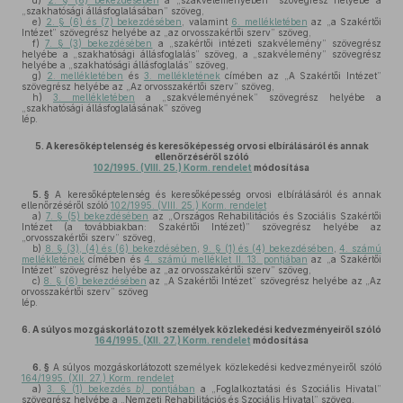
d)
2. § (6) bekezdésében
a „szakvéleményében” szövegrész helyébe a
„szakhatósági állásfoglalásában” szöveg,
e)
2. § (6) és (7) bekezdésében
, valamint
6. mellékletében
az „a Szakértői
Intézet” szövegrész helyébe az „az orvosszakértői szerv” szöveg,
f)
7. § (3) bekezdésében
a „szakértői intézeti szakvélemény” szövegrész
helyébe a „szakhatósági állásfoglalás” szöveg, a „szakvélemény” szövegrész
helyébe a „szakhatósági állásfoglalás” szöveg,
g)
2. mellékletében
és
3. mellékletének
címében az „A Szakértői Intézet”
szövegrész helyébe az „Az orvosszakértői szerv” szöveg,
h)
3. mellékletében
a „szakvéleményének” szövegrész helyébe a
„szakhatósági állásfoglalásának” szöveg
lép.
5.
A keresőképtelenség és keresőképesség orvosi elbírálásáról és annak
ellenőrzéséről szóló
102/1995. (VIII. 25.) Korm. rendelet
módosítása
5. §
A keresőképtelenség és keresőképesség orvosi elbírálásáról és annak
ellenőrzéséről szóló
102/1995. (VIII. 25.) Korm. rendelet
a)
7. § (5) bekezdésében
az „Országos Rehabilitációs és Szociális Szakértői
Intézet (a továbbiakban: Szakértői Intézet)” szövegrész helyébe az
„orvosszakértői szerv” szöveg,
b)
8. § (3), (4) és (6) bekezdésében
,
9. § (1) és (4) bekezdésében
,
4. számú
mellékletének
címében és
4. számú melléklet II. 13. pontjában
az „a Szakértői
Intézet” szövegrész helyébe az „az orvosszakértői szerv” szöveg,
c)
8. § (6) bekezdésében
az „A Szakértői Intézet” szövegrész helyébe az „Az
orvosszakértői szerv” szöveg
lép.
6.
A súlyos mozgáskorlátozott személyek közlekedési kedvezményeiről szóló
164/1995. (XII. 27.) Korm. rendelet
módosítása
6. §
A súlyos mozgáskorlátozott személyek közlekedési kedvezményeiről szóló
164/1995. (XII. 27.) Korm. rendelet
a)
3. § (1) bekezdés
b)
pontjában
a „Foglalkoztatási és Szociális Hivatal”
szövegrész helyébe a „Nemzeti Rehabilitációs és Szociális Hivatal” szöveg,