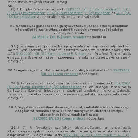
rehabilitációs szakértői szervet” szöveg
lép.
(3)
A komplex rehabilitációról szóló
321/2007. (XII. 5.) Korm. rendelet 5. § (1),
(3) és (4) bekezdésében
,
6. § (3) bekezdésében
,
7. §
f)
pontjában
és
14. § (5)–
(10) bekezdésében
a „regionális” szövegrész hatályát veszti.
27.
A személyes gondoskodás igénybevételével kapcsolatos eljárásokban
közreműködő szakértőkre, szakértői szervekre vonatkozó részletes
szabályokról szóló
340/2007. (XII. 15.) Korm. rendelet
módosítása
27. §
A személyes gondoskodás igénybevételével kapcsolatos eljárásokban
közreműködő szakértőkre, szakértői szervekre vonatkozó részletes szabályokról
szóló
340/2007. (XII. 15.) Korm. rendelet 8. §-ában
az „Országos Rehabilitációs
és Szociális Szakértői Intézet” szövegrész helyébe az „orvosszakértői szerv”
szöveg lép.
28.
Az egészségkárosodott személyek szociális járadékairól szóló
387/2007.
(XII. 23.) Korm. rendelet
módosítása
28. §
Az egészségkárosodott személyek szociális járadékairól szóló
387/2007.
(XII. 23.) Korm. rendelet 5. § (2) bekezdésében
az „az Országos Rehabilitációs
és Szociális Szakértői Intézetnek a kérelmező lakóhelye, illetve tartózkodási
helye szerint illetékes” szövegrész helyébe az „a rehabilitációs szakértői szerv”
szöveg lép.
29.
A fogyatékos személyek alapvizsgálatáról, a rehabilitációs alkalmassági
vizsgálatról, továbbá a szociális intézményekben ellátott személyek
állapotának felülvizsgálatáról szóló
92/2008. (IV. 23.) Korm. rendelet
módosítása
29. §
(1)
A fogyatékos személyek alapvizsgálatáról, a rehabilitációs
alkalmassági vizsgálatról, továbbá a szociális intézményekben ellátott személyek
állapotának felülvizsgálatáról szóló
92/2008. (IV. 23.) Korm. rendelet 4. § (2)