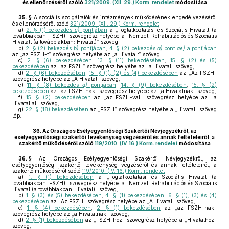
és ellenőrzéséről szóló
321/2009. (XII. 29.) Korm. rendelet
módosítása
35. §
A szociális szolgáltatók és intézmények működésének engedélyezéséről
és ellenőrzéséről szóló
321/2009. (XII. 29.) Korm. rendelet
a)
2. § (1) bekezdés
c)
pontjában
a „Foglalkoztatási és Szociális Hivatalt (a
továbbiakban: FSZH)” szövegrész helyébe a „Nemzeti Rehabilitációs és Szociális
Hivatalt (a továbbiakban: Hivatal)” szöveg,
b)
2. § (2) bekezdés
b)
pontjában
,
4. § (2) bekezdés
a)
pont
ae)
alpontjában
az „az FSZH-t” szövegrész helyébe az „a Hivatalt” szöveg,
c)
2. § (6) bekezdésében
,
13. § (11) bekezdésében
,
15. § (2) és (5)
bekezdésében
az „az FSZH” szövegrész helyébe az „a Hivatal” szöveg,
d)
2. § (6) bekezdésében
,
15. § (1), (2) és (4) bekezdésében
az „Az FSZH”
szövegrész helyébe az „A Hivatal” szöveg,
e)
11. § (8) bekezdés
d)
pontjában
,
14. § (9) bekezdésében
,
15. § (2)
bekezdésében
az „az FSZH-nak” szövegrész helyébe az „a Hivatalnak” szöveg,
f)
15. § (2) bekezdésében
az „az FSZH-val” szövegrész helyébe az „a
Hivatallal” szöveg,
g)
22. § (18) bekezdésében
az „FSZH” szövegrész helyébe a „Hivatal” szöveg
lép.
36.
Az Országos Esélyegyenlőségi Szakértői Névjegyzékről, az
esélyegyenlőségi szakértői tevékenység végzéséről és annak feltételeiről, a
szakértő működéséről szóló
119/2010. (IV. 16.) Korm. rendelet
módosítása
36. §
Az Országos Esélyegyenlőségi Szakértői Névjegyzékről, az
esélyegyenlőségi szakértői tevékenység végzéséről és annak feltételeiről, a
szakértő működéséről szóló
119/2010. (IV. 16.) Korm. rendelet
a)
1. § (1) bekezdésében
a „Foglalkoztatási és Szociális Hivatal (a
továbbiakban: FSZH)” szövegrész helyébe a „Nemzeti Rehabilitációs és Szociális
Hivatal (a továbbiakban: Hivatal)” szöveg,
b)
1. § (3) és (5) bekezdésében
,
4. § (1) bekezdésében
,
6. § (1), (3) és (4)
bekezdésében
az „Az FSZH” szövegrész helyébe az „A Hivatal” szöveg,
c)
1. § (4) bekezdésében
,
2. § (1) bekezdésében
az „az FSZH-nak”
szövegrész helyébe az „a Hivatalnak” szöveg,
d)
2. § (1) bekezdésében
az „FSZH-hoz” szövegrész helyébe a „Hivatalhoz”
szöveg,