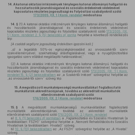
14.
A katonai oktatási intézmények tényleges katonai állományú hallgatói és
hozzátartozóik járandóságaival és szociális érdekeinek védelmével
kapcsolatos részletes jogosultsági és folyósítási szabályokról szóló
173/2005. (IX. 1.) Korm. rendelet
módosítása
14. §
(1)
A katonai oktatási intézmények tényleges katonai állományú hallgatói
és hozzátartozóik járandóságaival és szociális érdekeinek védelmével
kapcsolatos részletes jogosultsági és folyósítási szabályokról szóló
173/2005. (IX.
1.) Korm. rendelet 2. § (5) bekezdés
a)
pontja
helyébe a következő rendelkezés
lép:
[A családi segélyre jogosultság érdekében igazolni kell:]
„
a)
a legalább 50%-os egészségkárosodást az orvosszakértői szerv
szakvéleményével, szakhatósági állásfoglalásával, vagy a nyugdíjbiztosítási
igazgatási szerv ellátást megállapító határozatával,”
(2)
A katonai oktatási intézmények tényleges katonai állományú hallgatói és
hozzátartozóik járandóságaival és szociális érdekeinek védelmével kapcsolatos
részletes jogosultsági és folyósítási szabályokról szóló
173/2005. (IX. 1.) Korm.
rendelet 15. § (2) bekezdésében
az „a Szakértői Intézet” szövegrész helyébe az
„az orvosszakértői szerv” szöveg lép.
15.
A megváltozott munkaképességű munkavállalókat foglalkoztató
munkáltatók akkreditációjának, továbbá az akkreditált munkáltatók
ellenőrzésének szabályairól szóló
176/2005. (IX. 2.) Korm. rendelet
módosítása
15. §
A megváltozott munkaképességű munkavállalókat foglalkoztató
munkáltatók akkreditációjának, továbbá az akkreditált munkáltatók
ellenőrzésének szabályairól szóló
176/2005. (IX. 2.) Korm. rendelet
a)
8. § (1) bekezdés
d)
pontjában
a „Foglalkoztatási és Szociális Hivatalnak (a
továbbiakban: FSZH)” szövegrész helyébe a „Nemzeti Rehabilitációs és Szociális
Hivatalnak (a továbbiakban: Hivatal)” szöveg,
b)
10. § (13) bekezdésében
az „Az FSZH” szövegrész helyébe az „A Hivatal”
szöveg,