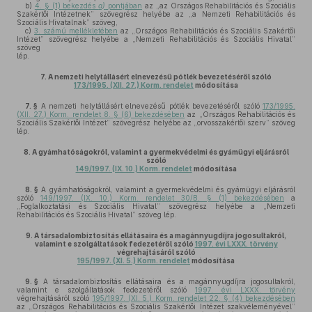
b)
4. § (1) bekezdés
a)
pontjában
az „az Országos Rehabilitációs és Szociális
Szakértői Intézetnek” szövegrész helyébe az „a Nemzeti Rehabilitációs és
Szociális Hivatalnak” szöveg,
c)
3. számú mellékletében
az „Országos Rehabilitációs és Szociális Szakértői
Intézet” szövegrész helyébe a „Nemzeti Rehabilitációs és Szociális Hivatal”
szöveg
lép.
7.
A nemzeti helytállásért elnevezésű pótlék bevezetéséről szóló
173/1995. (XII. 27.) Korm. rendelet
módosítása
7. §
A nemzeti helytállásért elnevezésű pótlék bevezetéséről szóló
173/1995.
(XII. 27.) Korm. rendelet 8. § (6) bekezdésében
az „Országos Rehabilitációs és
Szociális Szakértői Intézet” szövegrész helyébe az „orvosszakértői szerv” szöveg
lép.
8.
A gyámhatóságokról, valamint a gyermekvédelmi és gyámügyi eljárásról
szóló
149/1997. (IX. 10.) Korm. rendelet
módosítása
8. §
A gyámhatóságokról, valamint a gyermekvédelmi és gyámügyi eljárásról
szóló
149/1997. (IX. 10.) Korm. rendelet 30/B. § (1) bekezdésében
a
„Foglalkoztatási és Szociális Hivatal” szövegrész helyébe a „Nemzeti
Rehabilitációs és Szociális Hivatal” szöveg lép.
9.
A társadalombiztosítás ellátásaira és a magánnyugdíjra jogosultakról,
valamint e szolgáltatások fedezetéről szóló
1997. évi LXXX. törvény
végrehajtásáról szóló
195/1997. (XI. 5.) Korm. rendelet
módosítása
9. §
A társadalombiztosítás ellátásaira és a magánnyugdíjra jogosultakról,
valamint e szolgáltatások fedezetéről szóló
1997. évi LXXX. törvény
végrehajtásáról szóló
195/1997. (XI. 5.) Korm. rendelet 22. § (4) bekezdésében
az „Országos Rehabilitációs és Szociális Szakértői Intézet szakvéleményével”