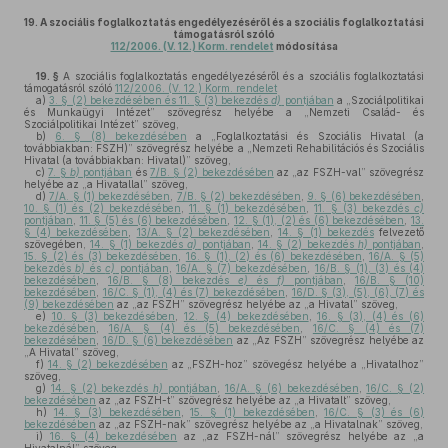
19.
A szociális foglalkoztatás engedélyezéséről és a szociális foglalkoztatási
támogatásról szóló
112/2006. (V. 12.) Korm. rendelet
módosítása
19. §
A szociális foglalkoztatás engedélyezéséről és a szociális foglalkoztatási
támogatásról szóló
112/2006. (V. 12.) Korm. rendelet
a)
3. § (2) bekezdésében és 11. § (3) bekezdés
d)
pontjában
a „Szociálpolitikai
és Munkaügyi Intézet” szövegrész helyébe a „Nemzeti Család- és
Szociálpolitikai Intézet” szöveg,
b)
6. § (8) bekezdésében
a „Foglalkoztatási és Szociális Hivatal (a
továbbiakban: FSZH)” szövegrész helyébe a „Nemzeti Rehabilitációs és Szociális
Hivatal (a továbbiakban: Hivatal)” szöveg,
c)
7. §
b)
pontjában
és
7/B. § (2) bekezdésében
az „az FSZH-val” szövegrész
helyébe az „a Hivatallal” szöveg,
d)
7/A. § (1) bekezdésében
,
7/B. § (2) bekezdésében
,
9. § (6) bekezdésében
,
10. § (1) és (2) bekezdésében
,
11. § (1) bekezdésében
,
11. § (3) bekezdés
c)
pontjában
,
11. § (5) és (6) bekezdésében
,
12. § (1), (2) és (6) bekezdésében
,
13.
§ (4) bekezdésében
,
13/A. § (2) bekezdésében
,
14. § (1) bekezdés
felvezető
szövegében,
14. § (1) bekezdés
a)
pontjában
,
14. § (2) bekezdés
h)
pontjában
,
15. § (2) és (3) bekezdésében
,
16. § (1), (2) és (6) bekezdésében
,
16/A. § (5)
bekezdés
b)
és
c)
pontjában
,
16/A. § (7) bekezdésében
,
16/B. § (1), (3) és (4)
bekezdésében
,
16/B. § (8) bekezdés
e)
és
f)
pontjában
,
16/B. § (10)
bekezdésében
,
16/C. § (1), (4) és (7) bekezdésében
,
16/D. § (3), (5), (6), (7) és
(9) bekezdésében
az „az FSZH” szövegrész helyébe az „a Hivatal” szöveg,
e)
10. § (3) bekezdésében
,
12. § (4) bekezdésében
,
16. § (3), (4) és (6)
bekezdésében
,
16/A. § (4) és (5) bekezdésében
,
16/C. § (4) és (7)
bekezdésében
,
16/D. § (6) bekezdésében
az „Az FSZH” szövegrész helyébe az
„A Hivatal” szöveg,
f)
14. § (2) bekezdésében
az „FSZH-hoz” szövegész helyébe a „Hivatalhoz”
szöveg,
g)
14. § (2) bekezdés
h)
pontjában
,
16/A. § (6) bekezdésében
,
16/C. § (2)
bekezdésében
az „az FSZH-t” szövegrész helyébe az „a Hivatalt” szöveg,
h)
14. § (3) bekezdésében
,
15. § (1) bekezdésében
,
16/C. § (3) és (6)
bekezdésében
az „az FSZH-nak” szövegrész helyébe az „a Hivatalnak” szöveg,
i)
16. § (4) bekezdésében
az „az FSZH-nál” szövegrész helyébe az „a