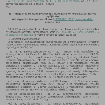
c)
10. § (14) bekezdésében
és
13. § (1) bekezdésében
az „az FSZH”
szövegrész helyébe az „a Hivatal” szöveg
lép.
16.
A megváltozott munkaképességű munkavállalók foglalkoztatásához
nyújtható
költségvetési támogatásáról szóló
177/2005. (IX. 2.) Korm. rendelet
módosítása
16. §
(1)
A megváltozott munkaképességű munkavállalók foglalkoztatásához
nyújtható költségvetési támogatásáról szóló
177/2005. (IX. 2.) Korm. rendelet 2. §
e)
pont
ea)–ed)
alpontja
helyébe a következő rendelkezés lép:
[E rendelet alkalmazásában
megváltozott munkaképességű munkavállaló: az a munkaviszony keretében
foglalkoztatott munkavállaló, akinek munkaszerződés szerinti napi munkaideje a
napi négy órát eléri, ha]
„ea) a munkaképesség-csökkenés – 2011. január 1-jét megelőzően az
Országos Rehabilitációs és Szociális Szakértői Intézet (a továbbiakban: ORSZI),
2007. augusztus 15-ét megelőzően az Országos Egészségbiztosítási Pénztár
Országos Orvosszakértői Intézete (a továbbiakban: OOSZI) szakvéleménye,
szakhatósági állásfoglalása vagy 2001. január 1-jét megelőzően, vasutas
biztosítottak esetében a Magyar Államvasutak Orvosszakértői Intézetének
szakvéleménye szerint – 50–66 százalékos mértékű, illetve az
egészségkárosodás – az ORSZI szakvéleménye, szakhatósági állásfoglalása,
vagy a Nemzeti Rehabilitációs és Szociális Hivatal (a továbbiakban: NRSZH)
szakhatósági állásfoglalása szerint – 40–49 százalékos mértékű, vagy
eb) a munkaképesség-csökkenés – az ORSZI vagy az OOSZI szakvéleménye,
szakhatósági állásfoglalása vagy 2001. január 1-jét megelőzően, vasutas
biztosítottak esetében a Magyar Államvasutak Orvosszakértői Intézetének
szakvéleménye szerint – 67–100 százalékos mértékű, vagy
ec) az egészségkárosodás – az ORSZI szakvéleménye, szakhatósági
állásfoglalása, vagy az NRSZH szakhatósági állásfoglalása szerint – 79
százalékot meghaladó mértékű, vagy
ed) az egészségkárosodás – az ORSZI szakvéleménye, szakhatósági