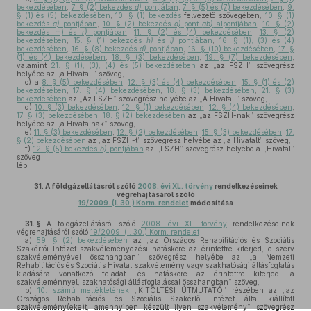
bekezdésében
,
7. § (2) bekezdés
d)
pontjában
,
7. § (5) és (7) bekezdésében
,
9.
§ (1) és (5) bekezdésében
,
10. § (1) bekezdés
felvezető szövegében,
10. § (1)
bekezdés
a)
pontjában
,
10. § (2) bekezdés
a)
pont
ab)
alpontjában
,
10. § (2)
bekezdés m) és
r)
pontjában
,
11. § (2) és (4) bekezdésében
,
13. § (2)
bekezdésében
,
15. § (1) bekezdés
h)
és
i)
pontjában
,
16. § (1), (3) és (4)
bekezdésében
,
16. § (8) bekezdés
d)
pontjában
,
16. § (10) bekezdésében
,
17. §
(1) és (4) bekezdésében
,
18. § (3) bekezdésében
,
19. § (7) bekezdésében
,
valamint
21. § (1), (3), (4) és (5) bekezdésében
az „az FSZH” szövegrész
helyébe az „a Hivatal ” szöveg,
c)
a
8. § (5) bekezdésében
,
12. § (3) és (4) bekezdésében
,
15. § (1) és (2)
bekezdésében
,
17. § (4) bekezdésében
,
18. § (3) bekezdésében
,
21. § (3)
bekezdésében
az „Az FSZH” szövegrész helyébe az „A Hivatal ” szöveg,
d)
10. § (3) bekezdésében
,
12. § (1) bekezdésében
,
12. § (4) bekezdésében
,
17. § (3) bekezdésében
,
18. § (2) bekezdésében
az „az FSZH-nak” szövegrész
helyébe az „a Hivatalnak” szöveg,
e)
11. § (3) bekezdésében
,
12. § (2) bekezdésében
,
15. § (3) bekezdésében
,
17.
§ (2) bekezdésében
az „az FSZH-t” szövegrész helyébe az „a Hivatalt” szöveg,
f)
12. § (5) bekezdés
b)
pontjában
az „FSZH” szövegrész helyébe a „Hivatal”
szöveg
lép.
31.
A földgázellátásról szóló
2008. évi XL. törvény
rendelkezéseinek
végrehajtásáról szóló
19/2009. (I. 30.) Korm. rendelet
módosítása
31. §
A földgázellátásról szóló
2008. évi XL. törvény
rendelkezéseinek
végrehajtásáról szóló
19/2009. (I. 30.) Korm. rendelet
a)
59. § (2) bekezdésében
az „az Országos Rehabilitációs és Szociális
Szakértői Intézet szakvéleményezési hatásköre az érintettre kiterjed, e szerv
szakvéleményével összhangban” szövegrész helyébe az „a Nemzeti
Rehabilitációs és Szociális Hivatal szakvélemény vagy szakhatósági állásfoglalás
kiadására vonatkozó feladat- és hatásköre az érintettre kiterjed, a
szakvéleménnyel, szakhatósági állásfoglalással összhangban” szöveg,
b)
10. számú mellékletének
„KITÖLTÉSI ÚTMUTATÓ” részében az „az
Országos Rehabilitációs és Szociális Szakértői Intézet által kiállított
szakvélemény(eke)t, amennyiben készült ilyen szakvélemény” szövegrész