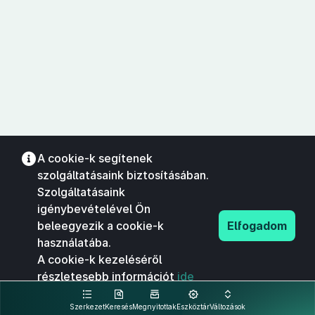
A cookie-k segítenek
szolgáltatásaink biztosításában.
Szolgáltatásaink
igénybevételével Ön
beleegyezik a cookie-k
Elfogadom
használatába.
A cookie-k kezeléséről
részletesebb információt
ide
kattintva olvashat.
Szerkezet
Keresés
Megnyitottak
Eszköztár
Változások