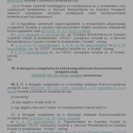
bekezdése
helyébe a következő rendelkezés lép:
„(2) A Hivatal szakértői bizottságaira és működésükre az e rendeletben nem
szabályozott kérdésekben a Nemzeti Rehabilitációs és Szociális Hivatalról,
valamint eljárásának részletes szabályairól szóló kormányrendelet
rendelkezéseit kell alkalmazni.”
(2)
A fogyatékos személyek alapvizsgálatáról, a rehabilitációs alkalmassági
vizsgálatról, továbbá a szociális intézményekben ellátott személyek állapotának
felülvizsgálatáról szóló
92/2008. (IV. 23.) Korm. rendelet
a)
1. § (3) bekezdés
d)
pontjában
az „az Országos Rehabilitációs és Szociális
Szakértői Intézet (a továbbiakban: ORSZI)” szövegrész helyébe az „a Nemzeti
Rehabilitációs és Szociális Hivatal (a továbbiakban: Hivatal)” szöveg,
b)
2. § (1) és (2) bekezdésében
,
5. § (5) és (8) bekezdésében
és
8. § (2)
bekezdésében
az „az ORSZI” szövegrész helyébe az „a Hivatal” szöveg,
c)
4. § (1) bekezdésében
az „Az ORSZI” szövegrész helyébe az „A Hivatal”
szöveg
lép.
30.
A támogató szolgáltatás és a közösségi ellátások finanszírozásának
rendjéről szóló
191/2008. (VII. 30.) Korm. rendelet
módosítása
30. §
(1)
A támogató szolgáltatás és a közösségi ellátások finanszírozásának
rendjéről szóló
191/2008. (VII. 30.) Korm. rendelet 6. § (3) bekezdés
b)
és
c)
pontja
helyébe a következő rendelkezés lép:
[A bizottság]
„
b)
egy tagját a Hivatal jelöli ki,
c)
egy tagját a Nemzeti Család- és Szociálpolitikai Intézet jelöli ki,”
(2)
A támogató szolgáltatás és a közösségi ellátások finanszírozásának
rendjéről szóló
191/2008. (VII. 30.) Korm. rendelet
a)
4. § (7) bekezdésében
a „Foglalkoztatási és Szociális Hivatal (a
továbbiakban: FSZH)” szövegrész helyébe a „Nemzeti Rehabilitációs és Szociális
Hivatal (a továbbiakban: Hivatal)” szöveg,
b)
5. § (1), (6) és (8) bekezdésében
,
6. § (1), (5) és (6) bekezdésében
,
7. § (1)