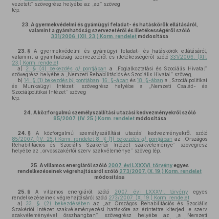
vezetett” szövegrész helyébe az „az” szöveg
lép.
23.
A gyermekvédelmi és gyámügyi feladat- és hatáskörök ellátásáról,
valamint a gyámhatóság szervezetéről és illetékességéről szóló
331/2006. (XII. 23.) Korm. rendelet
módosítása
23. §
A gyermekvédelmi és gyámügyi feladat- és hatáskörök ellátásáról,
valamint a gyámhatóság szervezetéről és illetékességéről szóló
331/2006. (XII.
23.) Korm. rendelet
a)
2. § (4) bekezdés
a)
pontjában
a „Foglalkoztatási és Szociális Hivatal”
szövegrész helyébe a „Nemzeti Rehabilitációs és Szociális Hivatal” szöveg,
b)
14. § (1) bekezdés
b)
pontjában
,
16. §-ában
és
18. §-ában
a „Szociálpolitikai
és Munkaügyi Intézet” szövegrész helyébe a „Nemzeti Család- és
Szociálpolitikai Intézet” szöveg
lép.
24.
A közforgalmú személyszállítási utazási kedvezményekről szóló
85/2007. (IV. 25.) Korm. rendelet
módosítása
24. §
A közforgalmú személyszállítási utazási kedvezményekről szóló
85/2007. (IV. 25.) Korm. rendelet 8. § (1) bekezdés
g)
pontjában
az „Országos
Rehabilitációs és Szociális Szakértői Intézet szakvéleménye” szövegrész
helyébe az „orvosszakértői szerv szakvéleménye” szöveg lép.
25.
A villamos energiáról szóló
2007. évi LXXXVI. törvény
egyes
rendelkezéseinek végrehajtásáról szóló
273/2007. (X. 19.) Korm. rendelet
módosítása
25. §
A villamos energiáról szóló
2007. évi LXXXVI. törvény
egyes
rendelkezéseinek végrehajtásáról szóló
273/2007. (X. 19.) Korm. rendelet
a)
33. § (2) bekezdésében
az „az Országos Rehabilitációs és Szociális
Szakértői Intézet szakvéleményezési hatásköre az érintettre kiterjed, e szerv
szakvéleményével összhangban” szövegrész helyébe az „a Nemzeti