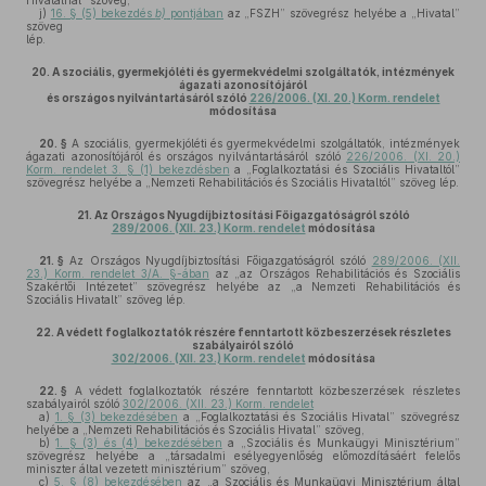
Hivatalnál” szöveg,
j)
16. § (5) bekezdés
b)
pontjában
az „FSZH” szövegrész helyébe a „Hivatal”
szöveg
lép.
20.
A szociális, gyermekjóléti és gyermekvédelmi szolgáltatók, intézmények
ágazati azonosítójáról
és országos nyilvántartásáról szóló
226/2006. (XI. 20.) Korm. rendelet
módosítása
20. §
A szociális, gyermekjóléti és gyermekvédelmi szolgáltatók, intézmények
ágazati azonosítójáról és országos nyilvántartásáról szóló
226/2006. (XI. 20.)
Korm. rendelet 3. § (1) bekezdésben
a „Foglalkoztatási és Szociális Hivataltól”
szövegrész helyébe a „Nemzeti Rehabilitációs és Szociális Hivataltól” szöveg lép.
21.
Az Országos Nyugdíjbiztosítási Főigazgatóságról szóló
289/2006. (XII. 23.) Korm. rendelet
módosítása
21. §
Az Országos Nyugdíjbiztosítási Főigazgatóságról szóló
289/2006. (XII.
23.) Korm. rendelet 3/A. §-ában
az „az Országos Rehabilitációs és Szociális
Szakértői Intézetet” szövegrész helyébe az „a Nemzeti Rehabilitációs és
Szociális Hivatalt” szöveg lép.
22.
A védett foglalkoztatók részére fenntartott közbeszerzések részletes
szabályairól szóló
302/2006. (XII. 23.) Korm. rendelet
módosítása
22. §
A védett foglalkoztatók részére fenntartott közbeszerzések részletes
szabályairól szóló
302/2006. (XII. 23.) Korm. rendelet
a)
1. § (3) bekezdésében
a „Foglalkoztatási és Szociális Hivatal” szövegrész
helyébe a „Nemzeti Rehabilitációs és Szociális Hivatal” szöveg,
b)
1. § (3) és (4) bekezdésében
a „Szociális és Munkaügyi Minisztérium”
szövegrész helyébe a „társadalmi esélyegyenlőség előmozdításáért felelős
miniszter által vezetett minisztérium” szöveg,
c)
5. § (8) bekezdésében
az „a Szociális és Munkaügyi Minisztérium által