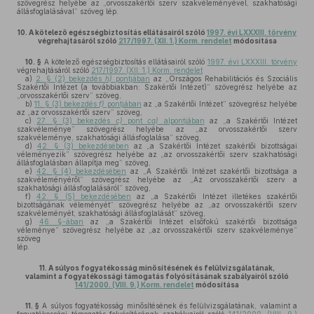
szövegrész helyébe az „orvosszakértői szerv szakvéleményével, szakhatósági
állásfoglalásával” szöveg lép.
10.
A kötelező egészségbiztosítás ellátásairól szóló
1997. évi LXXXIII. törvény
végrehajtásáról szóló
217/1997. (XII. 1.) Korm. rendelet
módosítása
10. §
A kötelező egészségbiztosítás ellátásairól szóló
1997. évi LXXXIII. törvény
végrehajtásáról szóló
217/1997. (XII. 1.) Korm. rendelet
a)
2. § (2) bekezdés
h)
pontjában
az „Országos Rehabilitációs és Szociális
Szakértői Intézet (a továbbiakban: Szakértői Intézet)” szövegrész helyébe az
„orvosszakértői szerv” szöveg,
b)
11. § (3) bekezdés
f)
pontjában
az „a Szakértői Intézet” szövegrész helyébe
az „az orvosszakértői szerv” szöveg,
c)
27. § (3) bekezdés
c)
pont
ca)
alpontjában
az „a Szakértői Intézet
szakvéleménye” szövegrész helyébe az „az orvosszakértői szerv
szakvéleménye, szakhatósági állásfoglalása” szöveg,
d)
42. § (3) bekezdésében
az „a Szakértői Intézet szakértői bizottságai
véleményezik” szövegrész helyébe az „az orvosszakértői szerv szakhatósági
állásfoglalásban állapítja meg” szöveg,
e)
42. § (4) bekezdésében
az „A Szakértői Intézet szakértői bizottsága a
szakvéleményéről” szövegrész helyébe az „Az orvosszakértői szerv a
szakhatósági állásfoglalásáról” szöveg,
f)
42. § (5) bekezdésében
az „a Szakértői Intézet illetékes szakértői
bizottságának véleményét” szövegrész helyébe az „az orvosszakértői szerv
szakvéleményét, szakhatósági állásfoglalását” szöveg,
g)
46. §-ában
az „a Szakértői Intézet elsőfokú szakértői bizottsága
véleménye” szövegrész helyébe az „az orvosszakértői szerv szakvéleménye”
szöveg
lép.
11.
A súlyos fogyatékosság minősítésének és felülvizsgálatának,
valamint a fogyatékossági támogatás folyósításának szabályairól szóló
141/2000. (VIII. 9.) Korm. rendelet
módosítása
11. §
A súlyos fogyatékosság minősítésének és felülvizsgálatának, valamint a