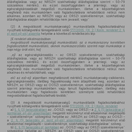
állásfoglalása, vagy az NRSZH szakhatósági állásfoglalása szerint – 50–79
százalékos mértékű, és ezzel összefüggésben a jelenlegi, vagy az
egészségkárosodását megelőző munkakörében, illetve a képzettségének
megfelelő más munkakörben való foglalkoztatásra rehabilitáció nélkül nem
alkalmas, azonban az NRSZH vagy az ORSZI szakvéleménye, szakhatósági
állásfoglalása alapján rehabilitációja nem javasolt, vagy”
(2)
A megváltozott munkaképességű munkavállalók foglalkoztatásához
nyújtható költségvetési támogatásáról szóló
177/2005. (IX. 2.) Korm. rendelet 2. §
e)
pont
ej)–ek)
alpontja
helyébe a következő rendelkezés lép:
[E rendelet alkalmazásában
megváltozott munkaképességű munkavállaló: az a munkaviszony keretében
foglalkoztatott munkavállaló, akinek munkaszerződés szerinti napi munkaideje a
napi négy órát eléri, ha]
„
ej)
az egészségkárosodás – az ORSZI szakvéleménye, szakhatósági
állásfoglalása, vagy az NRSZH szakhatósági állásfoglalása szerint – 50–79
százalékos mértékű, és ezzel összefüggésben a jelenlegi, vagy az
egészségkárosodását megelőző munkakörében, illetve a képzettségének
megfelelő más munkakörben való foglalkoztatásra rehabilitáció nélkül nem
alkalmas és rehabilitálható, vagy
ek)
az
ea)–ej)
alpontban meghatározott mértékű munkaképesség-csökkenés,
egészségkárosodás, illetőleg fogyatékosság nem állapítható meg, azonban az
NRSZH, az ORSZI vagy az OOSZI szakvéleménye, szakhatósági állásfoglalása
szerint jelenlegi munkakörében vagy tanult foglalkozásában, illetőleg más
munkakörben vagy foglalkozás keretében személyre szóló rehabilitáció
megvalósításával foglalkoztatható tovább;”
(3)
A megváltozott munkaképességű munkavállalók foglalkoztatásához
nyújtható költségvetési támogatásáról szóló
177/2005. (IX. 2.) Korm. rendelet
a)
5. § (3) bekezdésében
az „OOSZI, vagy az ORSZI – a
2. § (1) bekezdése
e)
pontjának
ej)-ek)
alpontjaiban
megjelölt körülményt első alkalommal megállapító
– szakvéleménye” szövegrész helyébe az „NRSZH, az ORSZI vagy az OOSZI –
a
2. § (1) bekezdés
e)
pont
ej)–ek)
alpontjában
megjelölt körülményt első
alkalommal megállapító – szakvéleménye, szakhatósági állásfoglalása” szöveg,
b)
6. § (1) bekezdés
a)
pontjában
az „OOSZI vagy az ORSZI szakvéleménye”
szövegrész helyébe az „NRSZH, az ORSZI vagy az OOSZI szakvéleménye,