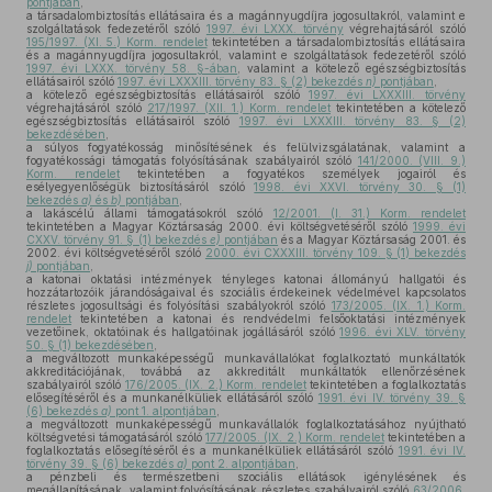
pontjában
,
a társadalombiztosítás ellátásaira és a magánnyugdíjra jogosultakról, valamint e
szolgáltatások fedezetéről szóló
1997. évi LXXX. törvény
végrehajtásáról szóló
195/1997. (XI. 5.) Korm. rendelet
tekintetében a társadalombiztosítás ellátásaira
és a magánnyugdíjra jogosultakról, valamint e szolgáltatások fedezetéről szóló
1997. évi LXXX. törvény 58. §-ában
, valamint a kötelező egészségbiztosítás
ellátásairól szóló
1997. évi LXXXIII. törvény 83. § (2) bekezdés
n)
pontjában
,
a kötelező egészségbiztosítás ellátásairól szóló
1997. évi LXXXIII. törvény
végrehajtásáról szóló
217/1997. (XII. 1.) Korm. rendelet
tekintetében a kötelező
egészségbiztosítás ellátásairól szóló
1997. évi LXXXIII. törvény 83. § (2)
bekezdésében
,
a súlyos fogyatékosság minősítésének és felülvizsgálatának, valamint a
fogyatékossági támogatás folyósításának szabályairól szóló
141/2000. (VIII. 9.)
Korm. rendelet
tekintetében a fogyatékos személyek jogairól és
esélyegyenlőségük biztosításáról szóló
1998. évi XXVI. törvény 30. § (1)
bekezdés
a)
és
b)
pontjában
,
a lakáscélú állami támogatásokról szóló
12/2001. (I. 31.) Korm. rendelet
tekintetében a Magyar Köztársaság 2000. évi költségvetéséről szóló
1999. évi
CXXV. törvény 91. § (1) bekezdés
e)
pontjában
és a Magyar Köztársaság 2001. és
2002. évi költségvetéséről szóló
2000. évi CXXXIII. törvény 109. § (1) bekezdés
j)
pontjában
,
a katonai oktatási intézmények tényleges katonai állományú hallgatói és
hozzátartozóik járandóságaival és szociális érdekeinek védelmével kapcsolatos
részletes jogosultsági és folyósítási szabályokról szóló
173/2005. (IX. 1.) Korm.
rendelet
tekintetében a katonai és rendvédelmi felsőoktatási intézmények
vezetőinek, oktatóinak és hallgatóinak jogállásáról szóló
1996. évi XLV. törvény
50. § (1) bekezdésében
,
a megváltozott munkaképességű munkavállalókat foglalkoztató munkáltatók
akkreditációjának, továbbá az akkreditált munkáltatók ellenőrzésének
szabályairól szóló
176/2005. (IX. 2.) Korm. rendelet
tekintetében a foglalkoztatás
elősegítéséről és a munkanélküliek ellátásáról szóló
1991. évi IV. törvény 39. §
(6) bekezdés
a)
pont 1. alpontjában
,
a megváltozott munkaképességű munkavállalók foglalkoztatásához nyújtható
költségvetési támogatásáról szóló
177/2005. (IX. 2.) Korm. rendelet
tekintetében a
foglalkoztatás elősegítéséről és a munkanélküliek ellátásáról szóló
1991. évi IV.
törvény 39. § (6) bekezdés
a)
pont 2. alpontjában
,
a pénzbeli és természetbeni szociális ellátások igénylésének és
megállapításának, valamint folyósításának részletes szabályairól szóló
63/2006.