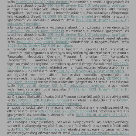
szóló
340/2007. (XII. 15.) Korm. rendelet
tekintetében a szociális igazgatásról és
szociális ellátásokról szóló
1993. évi III. törvény 132. § (1) bekezdés
q)
pontjában
,
a fogyatékos személyek alapvizsgálatáról, a rehabilitációs alkalmassági
vizsgálatról, továbbá a szociális intézményekben ellátott személyek állapotának
felülvizsgálatáról szóló
92/2008. (IV. 23.) Korm. rendelet
tekintetében a szociális
igazgatásról és szociális ellátásokról szóló
1993. évi III. törvény 132. § (1)
bekezdés
r)
pontjában
,
a támogató szolgáltatás és a közösségi ellátások finanszírozásának rendjéről szóló
191/2008. (VII. 30.) Korm. rendelet
tekintetében a szociális igazgatásról és
szociális ellátásokról szóló
1993. évi III. törvény 132. § (1) bekezdés
p)
pontjában
,
a földgázellátásról szóló
2008. évi XL. törvény
rendelkezéseinek végrehajtásáról
szóló
19/2009. (I. 30.) Korm. rendelet
tekintetében a földgázellátásról szóló
2008. évi XL. törvény 132. § 26. pontjában
,
a Társadalmi Megújulás Operatív Program 1. prioritás 1.1.2. konstrukció:
„Decentralizált programok a hátrányos helyzetűek foglalkoztatásáért”, valamint a
Társadalmi Megújulás Operatív Program 1. prioritás 1.1.1. konstrukció:
„Megváltozott munkaképességű emberek rehabilitációjának és
foglalkoztatásának segítése” keretében nyújtható támogatásokról szóló
132/2009.
(VI. 19.) Korm. rendelet
tekintetében a foglalkoztatás elősegítéséről és a
munkanélküliek ellátásáról szóló
1991. évi IV. törvény 43. § (5) bekezdésében
,
az egyházi és nem állami fenntartású szociális, gyermekjóléti és
gyermekvédelmi szolgáltatók normatív állami támogatásáról szóló
213/2009. (IX.
29.) Korm. rendelet
tekintetében a szociális igazgatásról és szociális ellátásokról
szóló
1993. évi III. törvény 132. § (1) bekezdés
g)
pontjában
, a gyermekek
védelméről és a gyámügyi igazgatásról
1997. évi XXXI. törvény 162. § (1)
bekezdés
s)
pontjában
,
az Országos Statisztikai Adatgyűjtési Program adatgyűjtéseiről és adatátvételeiről
szóló
288/2009. (XII. 15.) Korm. rendelet
tekintetében a statisztikáról szóló
1993.
évi XLVI. törvény 26. § (3) bekezdés
c)
pontjában
,
a szociális szolgáltatók és intézmények működésének engedélyezéséről és
ellenőrzéséről szóló
321/2009. (XII. 29.) Korm. rendelet
tekintetében a szociális
igazgatásról és szociális ellátásokról szóló
1993. évi III. törvény 132. § (1)
bekezdés
f)
és
s)
pontjában
,
az Országos Esélyegyenlőségi Szakértői Névjegyzékről, az esélyegyenlőségi
szakértői tevékenység végzéséről és annak feltételeiről, a szakértő működéséről
szóló
119/2010. (IV. 16.) Korm. rendelet
tekintetében az egyenlő bánásmódról és
az esélyegyenlőség előmozdításáról szóló
2003. évi CXXV. törvény 63/A. § (15)