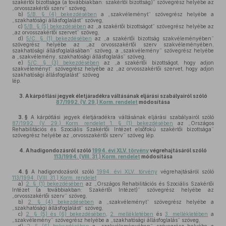
szakértői bizottsága (a továbbiakban: szakértői bizottság)” szövegrész helyébe az
„orvosszakértői szerv” szöveg,
b)
5/B. § (4) bekezdésében
a „szakvéleményt” szövegrész helyébe a
„szakhatósági állásfoglalást” szöveg,
c)
5/B. § (5) bekezdésében
az „a szakértői bizottságot” szövegrész helyébe az
„az orvosszakértői szervet” szöveg,
d)
5/C. § (1) bekezdésében
az „a szakértői bizottság szakvéleményében”
szövegrész helyébe az „az orvosszakértői szerv szakvéleményében,
szakhatósági állásfoglalásában” szöveg, a „szakvélemény” szövegrész helyébe
a „szakvélemény, szakhatósági állásfoglalás” szöveg,
e)
5/C. § (3) bekezdésében
az „a szakértői bizottságot, hogy adjon
szakvéleményt” szövegrész helyébe az „az orvosszakértői szervet, hogy adjon
szakhatósági állásfoglalást” szöveg
lép.
3.
A kárpótlási jegyek életjáradékra váltásának eljárási szabályairól szóló
87/1992. (V. 29.) Korm. rendelet
módosítása
3. §
A kárpótlási jegyek életjáradékra váltásának eljárási szabályairól szóló
87/1992. (V. 29.) Korm. rendelet 1. § (1) bekezdésében
az „Országos
Rehabilitációs és Szociális Szakértői Intézet elsőfokú szakértői bizottsága”
szövegrész helyébe az „orvosszakértői szerv” szöveg lép.
4.
A hadigondozásról szóló
1994. évi XLV. törvény
végrehajtásáról szóló
113/1994. (VIII. 31.) Korm. rendelet
módosítása
4. §
A hadigondozásról szóló
1994. évi XLV. törvény
végrehajtásáról szóló
113/1994. (VIII. 31.) Korm. rendelet
a)
2. § (1) bekezdésében
az „Országos Rehabilitációs és Szociális Szakértői
Intézet (a továbbiakban: Szakértői Intézet)” szövegrész helyébe az
„orvosszakértői szerv” szöveg,
b)
2. § (4) bekezdésében
a „szakvéleményt” szövegrész helyébe a
„szakhatósági állásfoglalást” szöveg,
c)
2. § (5) és (6) bekezdésében
,
2. mellékletében
és
3. mellékletében
a
„szakvélemény” szövegrész helyébe a „szakhatósági állásfoglalás” szöveg,