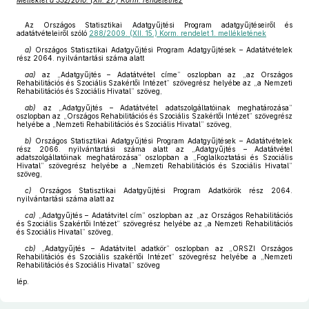
Melléklet a 332/2010. (XII. 27.) Korm. rendelethez
Az Országos Statisztikai Adatgyűjtési Program adatgyűjtéseiről és
adatátvételeiről szóló
288/2009. (XII. 15.) Korm. rendelet 1. mellékletének
a)
Országos Statisztikai Adatgyűjtési Program Adatgyűjtések – Adatátvételek
rész 2064. nyilvántartási száma alatt
aa)
az „Adatgyűjtés – Adatátvétel címe” oszlopban az „az Országos
Rehabilitációs és Szociális Szakértői Intézet” szövegrész helyébe az „a Nemzeti
Rehabilitációs és Szociális Hivatal” szöveg,
ab)
az „Adatgyűjtés – Adatátvétel adatszolgáltatóinak meghatározása”
oszlopban az „Országos Rehabilitációs és Szociális Szakértői Intézet” szövegrész
helyébe a „Nemzeti Rehabilitációs és Szociális Hivatal” szöveg,
b)
Országos Statisztikai Adatgyűjtési Program Adatgyűjtések – Adatátvételek
rész 2066. nyilvántartási száma alatt az „Adatgyűjtés – Adatátvétel
adatszolgáltatóinak meghatározása” oszlopban a „Foglalkoztatási és Szociális
Hivatal” szövegrész helyébe a „Nemzeti Rehabilitációs és Szociális Hivatal”
szöveg,
c)
Országos Statisztikai Adatgyűjtési Program Adatkörök rész 2064.
nyilvántartási száma alatt az
ca)
„Adatgyűjtés – Adatátvitel cím” oszlopban az „az Országos Rehabilitációs
és Szociális Szakértői Intézet” szövegrész helyébe az „a Nemzeti Rehabilitációs
és Szociális Hivatal” szöveg,
cb)
„Adatgyűjtés – Adatátvitel adatkör” oszlopban az „ORSZI Országos
Rehabilitációs és Szociális szakértői Intézet” szövegrész helyébe a „Nemzeti
Rehabilitációs és Szociális Hivatal” szöveg
lép.