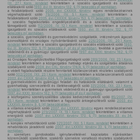
(III. 27.) Korm. rendelet
tekintetében a szociális igazgatásról és szociális
ellátásokról szóló
1993. évi III. törvény 132. § (1) bekezdés
d)
pontjában
,
a felsőoktatásról szóló
2005. évi CXXXIX. törvény
egyes rendelkezéseinek
végrehajtásáról szóló
79/2006. (IV. 5.) Korm. rendelet
tekintetében a
felsőoktatásról szóló
2005. évi CXXXIX. törvény 153. § (1) bekezdés 11. pontjában
,
a szociális foglalkoztatás engedélyezéséről és a szociális foglalkoztatási
támogatásról szóló
112/2006. (V. 12.) Korm. rendelet
tekintetében a szociális
igazgatásról és szociális ellátásokról szóló
1993. évi III. törvény 132. § (1)
bekezdés
m)
pontjában
,
a szociális, gyermekjóléti és gyermekvédelmi szolgáltatók, intézmények ágazati
azonosítójáról és országos nyilvántartásáról szóló
226/2006. (XI. 20.) Korm.
rendelet
tekintetében a szociális igazgatásról és szociális ellátásokról szóló
1993.
évi III. törvény 132. § (1) bekezdés
j), o)
és
s)
pontjában
, továbbá a gyermekek
védelméről és a gyámügyi igazgatásról szóló
1997. évi XXXI. törvény 162. § (1)
bekezdés
p)
pontjában
,
az Országos Nyugdíjbiztosítási Főigazgatóságról szóló
289/2006. (XII. 23.) Korm.
rendelet
tekintetében a közigazgatási hatósági eljárás és szolgáltatás általános
szabályairól szóló
2004. évi CXL. törvény 174/A. § (1) bekezdés
a)
pontjában
,
a védett foglalkoztatók részére fenntartott közbeszerzések részletes szabályairól
szóló
302/2006. (XII. 23.) Korm. rendelet
tekintetében a közbeszerzésekről szóló
2003. évi CXXIX. törvény 404. § (1) bekezdés
m)
pontjában
,
a gyermekvédelmi és gyámügyi feladat- és hatáskörök ellátásáról, valamint a
gyámhatóság szervezetéről és illetékességéről szóló
331/2006. (XII. 23.) Korm.
rendelet
tekintetében a gyermekek védelméről és a gyámügyi igazgatásról szóló
1997. évi XXXI. törvény 162. § (1) bekezdés
d)
és
i)
pontjában
,
a közforgalmú személyszállítási utazási kedvezményekről szóló
85/2007. (IV.
25.) Korm. rendelet
tekintetében a fogyasztói árkiegészítésről szóló
2003. évi
LXXXVII. törvény 9. § (4) bekezdésében
,
a villamos energiáról szóló
2007. évi LXXXVI. törvény
egyes rendelkezéseinek
végrehajtásáról szóló
273/2007. (X. 19.) Korm. rendelet
tekintetében a villamos
energiáról szóló
2007. évi LXXXVI. törvény 170. § (1) bekezdés 33. és 34.
pontjában
,
a komplex rehabilitációról szóló
321/2007. (XII. 5.) Korm. rendelet
tekintetében a
rehabilitációs járadékról szóló
2007. évi LXXXIV. törvény 33. § (1) bekezdés
c)
pontjában
,
a személyes gondoskodás igénybevételével kapcsolatos eljárásokban
közreműködő szakértőkre, szakértői szervekre vonatkozó részletes szabályokról