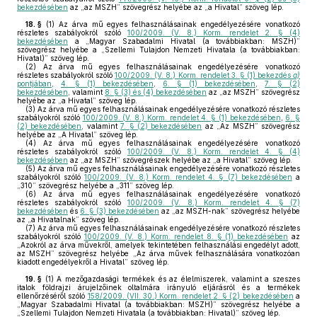
bekezdésében
az „az MSZH” szövegrész helyébe az „a Hivatal” szöveg lép.
18. §
(1)
Az árva mű egyes felhasználásainak engedélyezésére vonatkozó
részletes szabályokról szóló
100/2009. (V. 8.) Korm. rendelet 2. § (4)
bekezdésében
a „Magyar Szabadalmi Hivatal (a továbbiakban: MSZH)”
szövegrész helyébe a „Szellemi Tulajdon Nemzeti Hivatala (a továbbiakban:
Hivatal)” szöveg lép.
(2)
Az árva mű egyes felhasználásainak engedélyezésére vonatkozó
részletes szabályokról szóló
100/2009. (V. 8.) Korm. rendelet 3. § (1) bekezdés
a)
pontjában
,
4. § (1) bekezdésében
,
6. § (1) bekezdésében
,
7. § (2)
bekezdésében
, valamint
8. § (3) és (4) bekezdésében
az „az MSZH” szövegrész
helyébe az „a Hivatal” szöveg lép.
(3)
Az árva mű egyes felhasználásainak engedélyezésére vonatkozó részletes
szabályokról szóló
100/2009. (V. 8.) Korm. rendelet 4. § (1) bekezdésében
,
6. §
(2) bekezdésében
, valamint
7. § (2) bekezdésében
az „Az MSZH” szövegrész
helyébe az „A Hivatal” szöveg lép.
(4)
Az árva mű egyes felhasználásainak engedélyezésére vonatkozó
részletes szabályokról szóló
100/2009. (V. 8.) Korm. rendelet 4. § (4)
bekezdésében
az „az MSZH” szövegrészek helyébe az „a Hivatal” szöveg lép.
(5)
Az árva mű egyes felhasználásainak engedélyezésére vonatkozó részletes
szabályokról szóló
100/2009. (V. 8.) Korm. rendelet 4. § (7) bekezdésében
a
„310” szövegrész helyébe a „311” szöveg lép.
(6)
Az árva mű egyes felhasználásainak engedélyezésére vonatkozó
részletes szabályokról szóló
100/2009. (V. 8.) Korm. rendelet 4. § (7)
bekezdésében
és
6. § (3) bekezdésében
az „az MSZH-nak” szövegrész helyébe
az „a Hivatalnak” szöveg lép.
(7)
Az árva mű egyes felhasználásainak engedélyezésére vonatkozó részletes
szabályokról szóló
100/2009. (V. 8.) Korm. rendelet 8. § (1) bekezdésében
az
„Azokról az árva művekről, amelyek tekintetében felhasználási engedélyt adott,
az MSZH” szövegrész helyébe „Az árva művek felhasználására vonatkozóan
kiadott engedélyekről a Hivatal” szöveg lép.
19. §
(1)
A mezőgazdasági termékek és az élelmiszerek, valamint a szeszes
italok földrajzi árujelzőinek oltalmára irányuló eljárásról és a termékek
ellenőrzéséről szóló
158/2009. (VII. 30.) Korm. rendelet 2. § (2) bekezdésében
a
„Magyar Szabadalmi Hivatal (a továbbiakban: MSZH)” szövegrész helyébe a
„Szellemi Tulajdon Nemzeti Hivatala (a továbbiakban: Hivatal)” szöveg lép.