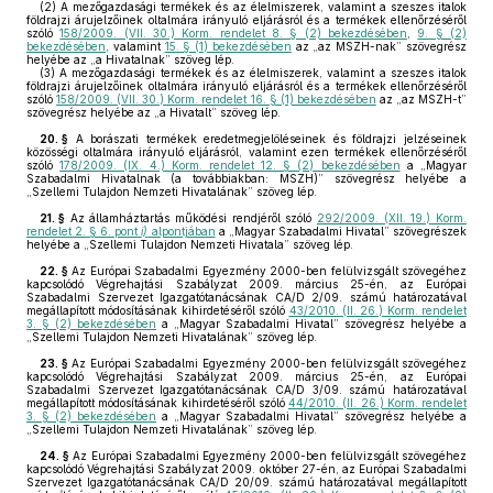
(2)
A mezőgazdasági termékek és az élelmiszerek, valamint a szeszes italok
földrajzi árujelzőinek oltalmára irányuló eljárásról és a termékek ellenőrzéséről
szóló
158/2009. (VII. 30.) Korm. rendelet 8. § (2) bekezdésében
,
9. § (2)
bekezdésében
, valamint
15. § (1) bekezdésében
az „az MSZH-nak” szövegrész
helyébe az „a Hivatalnak” szöveg lép.
(3)
A mezőgazdasági termékek és az élelmiszerek, valamint a szeszes italok
földrajzi árujelzőinek oltalmára irányuló eljárásról és a termékek ellenőrzéséről
szóló
158/2009. (VII. 30.) Korm. rendelet 16. § (1) bekezdésében
az „az MSZH-t”
szövegrész helyébe az „a Hivatalt” szöveg lép.
20. §
A borászati termékek eredetmegjelöléseinek és földrajzi jelzéseinek
közösségi oltalmára irányuló eljárásról, valamint ezen termékek ellenőrzéséről
szóló
178/2009. (IX. 4.) Korm. rendelet 12. § (2) bekezdésében
a „Magyar
Szabadalmi Hivatalnak (a továbbiakban: MSZH)” szövegrész helyébe a
„Szellemi Tulajdon Nemzeti Hivatalának” szöveg lép.
21. §
Az államháztartás működési rendjéről szóló
292/2009. (XII. 19.) Korm.
rendelet 2. § 6. pont
i)
alpontjában
a „Magyar Szabadalmi Hivatal” szövegrészek
helyébe a „Szellemi Tulajdon Nemzeti Hivatala” szöveg lép.
22. §
Az Európai Szabadalmi Egyezmény 2000-ben felülvizsgált szövegéhez
kapcsolódó Végrehajtási Szabályzat 2009. március 25-én, az Európai
Szabadalmi Szervezet Igazgatótanácsának CA/D 2/09. számú határozatával
megállapított módosításának kihirdetéséről szóló
43/2010. (II. 26.) Korm. rendelet
3. § (2) bekezdésében
a „Magyar Szabadalmi Hivatal” szövegrész helyébe a
„Szellemi Tulajdon Nemzeti Hivatalának” szöveg lép.
23. §
Az Európai Szabadalmi Egyezmény 2000-ben felülvizsgált szövegéhez
kapcsolódó Végrehajtási Szabályzat 2009. március 25-én, az Európai
Szabadalmi Szervezet Igazgatótanácsának CA/D 3/09. számú határozatával
megállapított módosításának kihirdetéséről szóló
44/2010. (II. 26.) Korm. rendelet
3. § (2) bekezdésében
a „Magyar Szabadalmi Hivatal” szövegrész helyébe a
„Szellemi Tulajdon Nemzeti Hivatalának” szöveg lép.
24. §
Az Európai Szabadalmi Egyezmény 2000-ben felülvizsgált szövegéhez
kapcsolódó Végrehajtási Szabályzat 2009. október 27-én, az Európai Szabadalmi
Szervezet Igazgatótanácsának CA/D 20/09. számú határozatával megállapított