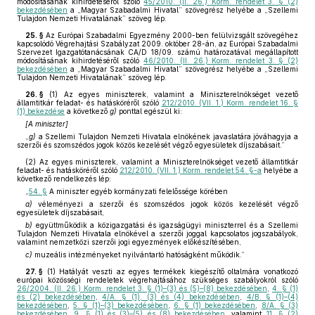
módosításának kihirdetéséről szóló
45/2010. (II. 26.) Korm. rendelet 3. § (2)
bekezdésében
a „Magyar Szabadalmi Hivatal” szövegrész helyébe a „Szellemi
Tulajdon Nemzeti Hivatalának” szöveg lép.
25. §
Az Európai Szabadalmi Egyezmény 2000-ben felülvizsgált szövegéhez
kapcsolódó Végrehajtási Szabályzat 2009. október 28-án, az Európai Szabadalmi
Szervezet Igazgatótanácsának CA/D 18/09. számú határozatával megállapított
módosításának kihirdetéséről szóló
46/2010. (II. 26.) Korm. rendelet 3. § (2)
bekezdésében
a „Magyar Szabadalmi Hivatal” szövegrész helyébe a „Szellemi
Tulajdon Nemzeti Hivatalának” szöveg lép.
26. §
(1)
Az egyes miniszterek, valamint a Miniszterelnökséget vezető
államtitkár feladat- és hatásköréről szóló
212/2010. (VII. 1.) Korm. rendelet 16. §
(1) bekezdése
a következő
g)
ponttal egészül ki:
[A miniszter]
„
g)
a Szellemi Tulajdon Nemzeti Hivatala elnökének javaslatára jóváhagyja a
szerzői és szomszédos jogok közös kezelését végző egyesületek díjszabásait.”
(2)
Az egyes miniszterek, valamint a Miniszterelnökséget vezető államtitkár
feladat- és hatásköréről szóló
212/2010. (VII. 1.) Korm. rendelet 54. §-a
helyébe a
következő rendelkezés lép:
„
54. §
A miniszter egyéb kormányzati felelőssége körében
a)
véleményezi a szerzői és szomszédos jogok közös kezelését végző
egyesületek díjszabásait,
b)
együttműködik a közigazgatási és igazságügyi miniszterrel és a Szellemi
Tulajdon Nemzeti Hivatala elnökével a szerzői joggal kapcsolatos jogszabályok,
valamint nemzetközi szerzői jogi egyezmények előkészítésében,
c)
muzeális intézményeket nyilvántartó hatóságként működik.”
27. §
(1)
Hatályát veszti az egyes termékek kiegészítő oltalmára vonatkozó
európai közösségi rendeletek végrehajtásához szükséges szabályokról szóló
26/2004. (II. 26.) Korm. rendelet 3. § (1)–(3) és (5)–(8) bekezdésében
,
4. § (1)
és (2) bekezdésében
,
4/A. § (1), (3) és (4) bekezdésében
,
4/B. § (1)–(4)
bekezdésében
,
5. § (1)–(3) bekezdésében
,
6. § (1) bekezdésében
,
8/A. § (3)
bekezdésében
,
9. § (1) és (3)–(5) és (8) bekezdésében
, valamint
11. § (2)