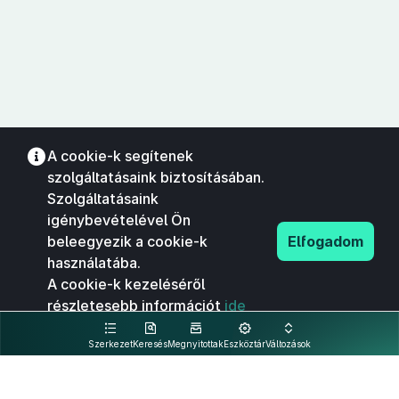
A cookie-k segítenek
szolgáltatásaink biztosításában.
Szolgáltatásaink
igénybevételével Ön
beleegyezik a cookie-k
Elfogadom
használatába.
A cookie-k kezeléséről
részletesebb információt
ide
kattintva olvashat.
Szerkezet
Keresés
Megnyitottak
Eszköztár
Változások