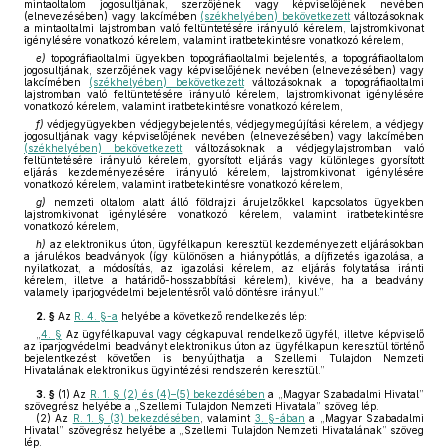
mintaoltalom jogosultjának, szerzőjének vagy képviselőjének nevében
(elnevezésében) vagy lakcímében
(székhelyében) bekövetkezett
változásoknak
a mintaoltalmi lajstromban való feltüntetésére irányuló kérelem, lajstromkivonat
igénylésére vonatkozó kérelem, valamint iratbetekintésre vonatkozó kérelem,
e)
topográfiaoltalmi ügyekben topográfiaoltalmi bejelentés, a topográfiaoltalom
jogosultjának, szerzőjének vagy képviselőjének nevében (elnevezésében) vagy
lakcímében
(székhelyében) bekövetkezett
változásoknak a topográfiaoltalmi
lajstromban való feltüntetésére irányuló kérelem, lajstromkivonat igénylésére
vonatkozó kérelem, valamint iratbetekintésre vonatkozó kérelem,
f)
védjegyügyekben védjegybejelentés, védjegymegújítási kérelem, a védjegy
jogosultjának vagy képviselőjének nevében (elnevezésében) vagy lakcímében
(székhelyében) bekövetkezett
változásoknak a védjegylajstromban való
feltüntetésére irányuló kérelem, gyorsított eljárás vagy különleges gyorsított
eljárás kezdeményezésére irányuló kérelem, lajstromkivonat igénylésére
vonatkozó kérelem, valamint iratbetekintésre vonatkozó kérelem,
g)
nemzeti oltalom alatt álló földrajzi árujelzőkkel kapcsolatos ügyekben
lajstromkivonat igénylésére vonatkozó kérelem, valamint iratbetekintésre
vonatkozó kérelem,
h)
az elektronikus úton, ügyfélkapun keresztül kezdeményezett eljárásokban
a járulékos beadványok (így különösen a hiánypótlás, a díjfizetés igazolása, a
nyilatkozat, a módosítás, az igazolási kérelem, az eljárás folytatása iránti
kérelem, illetve a határidő-hosszabbítási kérelem), kivéve, ha a beadvány
valamely iparjogvédelmi bejelentésről való döntésre irányul.”
2. §
Az
R. 4. §-a
helyébe a következő rendelkezés lép:
„
4. §
Az ügyfélkapuval vagy cégkapuval rendelkező ügyfél, illetve képviselő
az iparjogvédelmi beadványt elektronikus úton az ügyfélkapun keresztül történő
bejelentkezést követően is benyújthatja a Szellemi Tulajdon Nemzeti
Hivatalának elektronikus ügyintézési rendszerén keresztül.”
3. §
(1)
Az
R. 1. § (2) és (4)–(5) bekezdésében
a „Magyar Szabadalmi Hivatal”
szövegrész helyébe a „Szellemi Tulajdon Nemzeti Hivatala” szöveg lép.
(2)
Az
R. 1. § (3) bekezdésében
, valamint
3. §-ában
a „Magyar Szabadalmi
Hivatal” szövegrész helyébe a „Szellemi Tulajdon Nemzeti Hivatalának” szöveg
lép.