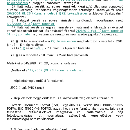
bekezdésében
a „Magyar Szabadalmi” szövegrész.
(2)
Hatályukat vesztik az egyes termékek kiegészítő oltalmára vonatkozó
európai közösségi rendeletek végrehajtásához szükséges szabályokról szóló
26/2004. (II. 26.) Korm. rendelet 9. § (2) bekezdésében
a „Magyar Szabadalmi”
szövegrészek.
(3)
Hatályát veszti az egyes miniszteri statútumok módosításáról szóló
177/2009. (IX. 3.) Korm. rendelet.
(4)
Hatályát veszti az egyes miniszterek, valamint a Miniszterelnökséget
vezető államtitkár feladat- és hatásköréről szóló
212/2010. (VII. 1.) Korm. rendelet
51. §
a)
pontjában
a „, valamint a szerzői és szomszédos jogokkal” szövegrész.
28. §
(1)
Ez a rendelet – a
(2) bekezdésben
meghatározott kivétellel – 2011.
január 1-jén lép hatályba.
(2)
Az
1. §
és az
5–6. §
2011. március 1-jén lép hatályba.
29. §
Ez a rendelet 2011. március 2-án hatályát veszti.
Melléklet a 341/2010. (XII. 28.) Korm. rendelethez
„Melléklet a
147/2007. (VI. 26.) Korm. rendelethez
1. Képi adatmegjelenítési formátumok
JPEG (.jpg), PNG (.png)
2. Képi elemek megjelenítésére is alkalmas adatmegjelenítési formátum
Portable Document Format (.pdf), legalább 1.4. verzió (ISO 19005–1:2005
PDF/A; ISO 15930–1–6 PDF/X), azzal, hogy az e formátumban csatolt fájlnak a
felhasznált betűkészleteket beágyazva kell tartalmaznia; a fájl
feldolgozhatósága (pl. nyomtatása, szövegének kereshetősége vagy
másolhatósága) nem korlátozható.
3. Szövegszerű adatmegjelenítési formátumok