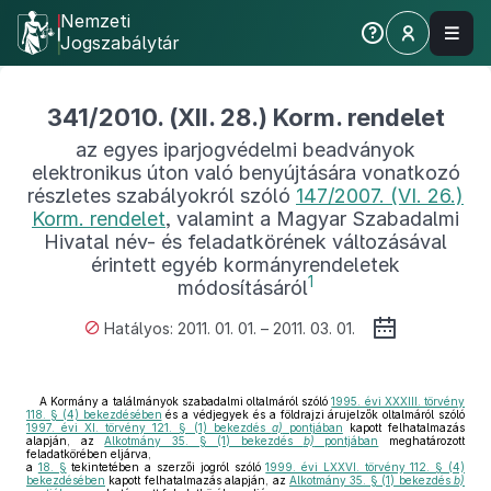
Nemzeti
Jogszabálytár
341/2010. (XII. 28.) Korm. rendelet
az egyes iparjogvédelmi beadványok
elektronikus úton való benyújtására vonatkozó
részletes szabályokról szóló
147/2007. (VI. 26.)
Korm. rendelet
, valamint a Magyar Szabadalmi
Hivatal név- és feladatkörének változásával
érintett egyéb kormányrendeletek
1
módosításáról
Hatályos: 2011. 01. 01. – 2011. 03. 01.
A Kormány a találmányok szabadalmi oltalmáról szóló
1995. évi XXXIII. törvény
118. § (4) bekezdésében
és a védjegyek és a földrajzi árujelzők oltalmáról szóló
1997. évi XI. törvény 121. § (1) bekezdés
a)
pontjában
kapott felhatalmazás
alapján, az
Alkotmány 35. § (1) bekezdés
b)
pontjában
meghatározott
feladatkörében eljárva,
a
18. §
tekintetében a szerzői jogról szóló
1999. évi LXXVI. törvény 112. § (4)
bekezdésében
kapott felhatalmazás alapján, az
Alkotmány 35. § (1) bekezdés
b)