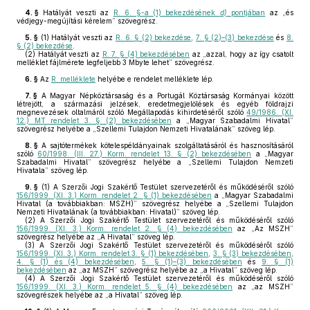
4. §
Hatályát veszti az
R. 6. §-a (1) bekezdésének
d)
pontjában
az „és
védjegy-megújítási kérelem” szövegrész.
5. §
(1)
Hatályát veszti az
R. 6. § (2) bekezdése
,
7. § (2)–(3) bekezdése
és
8.
§ (2) bekezdése
.
(2)
Hatályát veszti az
R. 7. § (4) bekezdésében
az „azzal, hogy az így csatolt
melléklet fájlmérete legfeljebb 3 Mbyte lehet” szövegrész.
6. §
Az
R. melléklete
helyébe e rendelet melléklete lép.
7. §
A Magyar Népköztársaság és a Portugál Köztársaság Kormányai között
létrejött, a származási jelzések, eredetmegjelölések és egyéb földrajzi
megnevezések oltalmáról szóló Megállapodás kihirdetéséről szóló
49/1986. (XI.
12.) MT rendelet 3. § (2) bekezdésében
a „Magyar Szabadalmi Hivatal”
szövegrész helyébe a „Szellemi Tulajdon Nemzeti Hivatalának” szöveg lép.
8. §
A sajtótermékek kötelespéldányainak szolgáltatásáról és hasznosításáról
szóló
60/1998. (III. 27.) Korm. rendelet 13. § (2) bekezdésében
a „Magyar
Szabadalmi Hivatal” szövegrész helyébe a „Szellemi Tulajdon Nemzeti
Hivatala” szöveg lép.
9. §
(1)
A Szerzői Jogi Szakértő Testület szervezetéről és működéséről szóló
156/1999. (XI. 3.) Korm. rendelet 2. § (1) bekezdésében
a „Magyar Szabadalmi
Hivatal (a továbbiakban: MSZH)” szövegrész helyébe a „Szellemi Tulajdon
Nemzeti Hivatalának (a továbbiakban: Hivatal)” szöveg lép.
(2)
A Szerzői Jogi Szakértő Testület szervezetéről és működéséről szóló
156/1999. (XI. 3.) Korm. rendelet 2. § (4) bekezdésében
az „Az MSZH”
szövegrész helyébe az „A Hivatal” szöveg lép.
(3)
A Szerzői Jogi Szakértő Testület szervezetéről és működéséről szóló
156/1999. (XI. 3.) Korm. rendelet 3. § (1) bekezdésében
,
3. § (3) bekezdésében
,
4. § (1) és (4) bekezdésében
,
5. § (1)–(3) bekezdésében
és
9. § (1)
bekezdésében
az „az MSZH” szövegrész helyébe az „a Hivatal” szöveg lép.
(4)
A Szerzői Jogi Szakértő Testület szervezetéről és működéséről szóló
156/1999. (XI. 3.) Korm. rendelet 5. § (4) bekezdésében
az „az MSZH”
szövegrészek helyébe az „a Hivatal” szöveg lép.