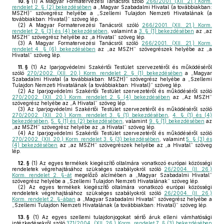
10. §
(1)
A Magyar Formatervezési Tanácsról szóló
266/2001. (XII. 21.) Korm.
rendelet 2. § (2) bekezdésében
a „Magyar Szabadalmi Hivatal (a továbbiakban:
MSZH)” szövegrész helyébe a „Szellemi Tulajdon Nemzeti Hivatalának (a
továbbiakban: Hivatal)” szöveg lép.
(2)
A Magyar Formatervezési Tanácsról szóló
266/2001. (XII. 21.) Korm.
rendelet 2. § (3) és (4) bekezdésében
, valamint a
3. § (1) bekezdésében
az „az
MSZH” szövegrész helyébe az „a Hivatal” szöveg lép.
(3)
A Magyar Formatervezési Tanácsról szóló
266/2001. (XII. 21.) Korm.
rendelet 4. § (6) bekezdésében
az „az MSZH” szövegrészek helyébe az „a
Hivatal” szöveg lép.
11. §
(1)
Az Iparjogvédelmi Szakértői Testület szervezetéről és működéséről
szóló
270/2002. (XII. 20.) Korm. rendelet 2. § (1) bekezdésében
a „Magyar
Szabadalmi Hivatal (a továbbiakban: MSZH)” szövegrész helyébe a „Szellemi
Tulajdon Nemzeti Hivatalának (a továbbiakban: Hivatal)” szöveg lép.
(2)
Az Iparjogvédelmi Szakértői Testület szervezetéről és működéséről szóló
270/2002. (XII. 20.) Korm. rendelet 2. § (4) bekezdésében
az „Az MSZH”
szövegrész helyébe az „A Hivatal” szöveg lép.
(3)
Az Iparjogvédelmi Szakértői Testület szervezetéről és működéséről szóló
270/2002. (XII. 20.) Korm. rendelet 3. § (1) bekezdésében
,
4. § (1) és (4)
bekezdésében
,
5. § (1) és (2) bekezdésében
, valamint
9. § (1) bekezdésében
az
„az MSZH” szövegrész helyébe az „a Hivatal” szöveg lép.
(4)
Az Iparjogvédelmi Szakértői Testület szervezetéről és működéséről szóló
270/2002. (XII. 20.) Korm. rendelet 3. § (3) bekezdésében
, valamint
5. § (3) és
(4) bekezdésében
az „az MSZH” szövegrészek helyébe az „a Hivatal” szöveg
lép.
12. §
(1)
Az egyes termékek kiegészítő oltalmára vonatkozó európai közösségi
rendeletek végrehajtásához szükséges szabályokról szóló
26/2004. (II. 26.)
Korm. rendelet 2. §-át
megelőző alcímében a „Magyar Szabadalmi Hivatal”
szövegrész helyébe a „Szellemi Tulajdon Nemzeti Hivatalának” szöveg lép.
(2)
Az egyes termékek kiegészítő oltalmára vonatkozó európai közösségi
rendeletek végrehajtásához szükséges szabályokról szóló
26/2004. (II. 26.)
Korm. rendelet 2. §-ában
a „Magyar Szabadalmi Hivatal” szövegrész helyébe a
„Szellemi Tulajdon Nemzeti Hivatalának (a továbbiakban: Hivatal)” szöveg lép.
13. §
(1)
Az egyes szellemi tulajdonjogokat sértő áruk elleni vámhatósági
intézkedésekről szóló
371/2004. (XII. 26.) Korm. rendelet 7. § (3) bekezdésében