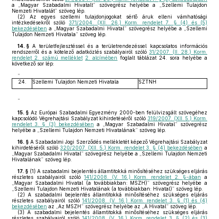
a „Magyar Szabadalmi Hivatalt” szövegrész helyébe a „Szellemi Tulajdon
Nemzeti Hivatalát” szöveg lép.
(2)
Az egyes szellemi tulajdonjogokat sértő áruk elleni vámhatósági
intézkedésekről szóló
371/2004. (XII. 26.) Korm. rendelet 7. § (4) és (5)
bekezdésében
a „Magyar Szabadalmi Hivatal” szövegrész helyébe a „Szellemi
Tulajdon Nemzeti Hivatala” szöveg lép.
14. §
A területfejlesztéssel és a területrendezéssel kapcsolatos információs
rendszerről és a kötelező adatközlés szabályairól szóló
31/2007. (II. 28.) Korm.
rendelet 2. számú melléklet
2. alcímében
foglalt táblázat 24. sora helyébe a
következő sor lép:
„
24.
Szellemi Tulajdon Nemzeti Hivatala
SZTNH
”
15. §
Az Európai Szabadalmi Egyezmény 2000-ben felülvizsgált szövegéhez
kapcsolódó Végrehajtási Szabályzat kihirdetéséről szóló
319/2007. (XII. 5.) Korm.
rendelet 3. § (3) bekezdésében
a „Magyar Szabadalmi Hivatal” szövegrész
helyébe a „Szellemi Tulajdon Nemzeti Hivatalának” szöveg lép.
16. §
A Szabadalmi Jogi Szerződés mellékletét képező Végrehajtási Szabályzat
kihirdetéséről szóló
320/2007. (XII. 5.) Korm. rendelet 3. § (4) bekezdésében
a
„Magyar Szabadalmi Hivatal” szövegrész helyébe a „Szellemi Tulajdon Nemzeti
Hivatalának” szöveg lép.
17. §
(1)
A szabadalmi bejelentés államtitokká minősítéséhez szükséges eljárás
részletes szabályairól szóló
141/2008. (V. 16.) Korm. rendelet 2. §-ában
a
„Magyar Szabadalmi Hivatal (a továbbiakban: MSZH)” szövegrész helyébe a
„Szellemi Tulajdon Nemzeti Hivatalának (a továbbiakban: Hivatal)” szöveg lép.
(2)
A szabadalmi bejelentés államtitokká minősítéséhez szükséges eljárás
részletes szabályairól szóló
141/2008. (V. 16.) Korm. rendelet 3. § (1) és (4)
bekezdésében
az „Az MSZH” szövegrész helyébe az „A Hivatal” szöveg lép.
(3)
A szabadalmi bejelentés államtitokká minősítéséhez szükséges eljárás
részletes szabályairól szóló
141/2008. (V. 16.) Korm. rendelet 3. § (2) és (3)