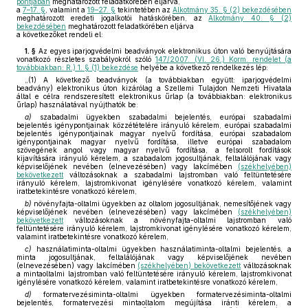
pontjában
meghatározott feladatkörében eljárva,
a
7–17. §
, valamint a
19–27. §
tekintetében az
Alkotmány 35. § (2) bekezdésében
meghatározott eredeti jogalkotói hatáskörében, az
Alkotmány 40. § (2)
bekezdésében
meghatározott feladatkörében eljárva
a következőket rendeli el:
1. §
Az egyes iparjogvédelmi beadványok elektronikus úton való benyújtására
vonatkozó részletes szabályokról szóló
147/2007. (VI. 26.) Korm. rendelet (a
továbbiakban: R.) 1. § (1) bekezdése
helyébe a következő rendelkezés lép:
„(1) A következő beadványok (a továbbiakban együtt: iparjogvédelmi
beadvány) elektronikus úton kizárólag a Szellemi Tulajdon Nemzeti Hivatala
által e célra rendszeresített elektronikus űrlap (a továbbiakban: elektronikus
űrlap) használatával nyújthatók be:
a)
szabadalmi ügyekben szabadalmi bejelentés, európai szabadalmi
bejelentés igénypontjainak közzétételére irányuló kérelem, európai szabadalmi
bejelentés igénypontjainak magyar nyelvű fordítása, európai szabadalom
igénypontjainak magyar nyelvű fordítása, illetve európai szabadalom
szövegének angol vagy magyar nyelvű fordítása, a felsorolt fordítások
kijavítására irányuló kérelem, a szabadalom jogosultjának, feltalálójának vagy
képviselőjének nevében (elnevezésében) vagy lakcímében
(székhelyében)
bekövetkezett
változásoknak a szabadalmi lajstromban való feltüntetésére
irányuló kérelem, lajstromkivonat igénylésére vonatkozó kérelem, valamint
iratbetekintésre vonatkozó kérelem,
b)
növényfajta-oltalmi ügyekben az oltalom jogosultjának, nemesítőjének vagy
képviselőjének nevében (elnevezésében) vagy lakcímében
(székhelyében)
bekövetkezett
változásoknak a növényfajta-oltalmi lajstromban való
feltüntetésére irányuló kérelem, lajstromkivonat igénylésére vonatkozó kérelem,
valamint iratbetekintésre vonatkozó kérelem,
c)
használatiminta-oltalmi ügyekben használatiminta-oltalmi bejelentés, a
minta jogosultjának, feltalálójának vagy képviselőjének nevében
(elnevezésében) vagy lakcímében
(székhelyében) bekövetkezett
változásoknak
a mintaoltalmi lajstromban való feltüntetésére irányuló kérelem, lajstromkivonat
igénylésére vonatkozó kérelem, valamint iratbetekintésre vonatkozó kérelem,
d)
formatervezésiminta-oltalmi ügyekben formatervezésiminta-oltalmi
bejelentés, formatervezési mintaoltalom megújítása iránti kérelem, a