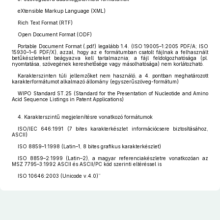
eXtensible Markup Language (XML)
Rich Text Format (RTF)
Open Document Format (ODF)
Portable Document Format (.pdf) legalább 1.4. (ISO 19005–1:2005 PDF/A; ISO
15930–1–6 PDF/X), azzal, hogy az e formátumban csatolt fájlnak a felhasznált
betűkészleteket beágyazva kell tartalmaznia; a fájl feldolgozhatósága (pl.
nyomtatása, szövegének kereshetősége vagy másolhatósága) nem korlátozható.
Karakterszinten túli jellemzőket nem használó, a 4. pontban meghatározott
karakterformátumot alkalmazó állomány (egyszerűszöveg-formátum)
WIPO Standard ST.25 (Standard for the Presentation of Nucleotide and Amino
Acid Sequence Listings in Patent Applications)
4. Karakterszintű megjelenítésre vonatkozó formátumok
ISO/IEC 646:1991 (7 bites karakterkészlet információcsere biztosításához,
ASCII)
ISO 8859–1:1998 (Latin–1, 8 bites grafikus karakterkészlet)
ISO 8859–2:1999 (Latin–2), a magyar referenciakészletre vonatkozóan az
MSZ 7795–3:1992 ASCII és ASCII/PC kód szerinti eltéréssel is
ISO 10646:2003 (Unicode v.4.0)”