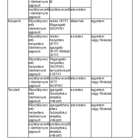
i illetményre
tő
jogosult
osztályvezető
osztályvezető
alezredes
i illetményre
jogosult
Központi
főosztályvez
rektor (RTF)
tábornok
egyetem
etői
főigazgató
illetményre
(NOPVK)
jogosult
főosztályvez
rektor-
ezredes
egyetem
ető-
helyettes
vagy főiskola
helyettesi
(RTF)
illetményre
igazgató
jogosult
(RTF) főtitkár
(RTF)
főosztályvez
főigazgató-
ető-
helyettes
helyettesi
(NOPVK),
illetményre
tanszékvezet
jogosult
ő (RTF)
osztályvezető
osztályvezető
alezredes
egyetem
i illetményre
(RTF,
vagy főiskola
jogosult
NOPVK)
Területi
főosztályvez
igazgató
ezredes
egyetem
etői
(középfokú
vagy főiskola
illetményre
oktatási
jogosult
intézet)
főosztályvez
igazgatóhely
alezredes
egyetem
ető-
ettes
vagy főiskola
helyettesi
(középfokú
illetményre
oktatási
jogosult
intézet)
osztályvezető
osztályvezető
i illetményre
(középfokú
jogosult
oktatási
intézet)