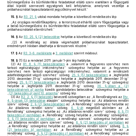
bűnmegelőzési és bűnfelderítési feladatokat ellátó szerv esetében a főigazgató
által kijelölt szervezeti egységnek kell lefolytatnia, amelynek vezetője a
próbahasználat tapasztalatairól jegyzőkönyvet készít.”
15. §
Az
R3. 21. §
utolsó mondata helyébe a következő rendelkezés lép:
„Az országos rendőrfőkapitány, a terrorizmust elhárító szerv főigazgatója vagy
a belső bűnmegelőzési és bűnfelderítési feladatokat ellátó szerv főigazgatója a
próbahasználatot ellenőrizheti.”
16. §
Az
R3. 25. § (2) bekezdése
helyébe a következő rendelkezés lép:
„(2) A rendőrség az általa végrehajtott próbahasználat tapasztalatait,
eredményeit írásban átadhatja a társszervek részére.”
17. §
Az
R3. 3–6. melléklete
a
3. melléklet
szerint módosul.
18. §
(1)
Ez a rendelet 2011. január 1-jén lép hatályba.
(2)
Az
R1. 8. § (1) bekezdésében
a „valamint a fegyveres szervhez nem
tartozó egészségügyi intézményhez” szövegrész helyébe az „a fegyveres
szervhez nem tartozó egészségügyi intézményhez, valamint a rendészeti
adatfeldolgozást végző szervhez” szöveg,
25. § (5) bekezdésében
a „legfeljebb
2010. december 31-ig” szövegrész helyébe a „legfeljebb 2011. december 31-ig”
szöveg,
25. § (7) bekezdésében
a „legfeljebb 2010. december 31-ig” szövegrész
helyébe a „legfeljebb 2011. december 31-ig” szöveg,
36. §-ában a „(2)
bekezdésének
a)
pontja
tizedik gondolatjeles bekezdése” szövegrész helyébe a
„
(2) bekezdés
a)
pont 10. alpontja
” szöveg lép.
(3)
Az
R2. 2. § (1) bekezdés
bevezető szövegében az „A Rendőrségnek az
Rtv.
4. §-ának (3) bekezdése
alapján” szövegrész helyébe az „Az általános rendőri
szerv” szöveg,
2. § (2) bekezdésében
az „A Rendőrség” szövegrész helyébe az
„Az általános rendőri szerv” szöveg,
6. §-át
megelőző alcímben az „A
Rendőrség” szövegrész helyébe az „Az általános rendőri szerv” szöveg,
6. § (1)
bekezdés
e)
pontjában
a „Rendőrség” szöveg helyébe a „rendőrség” szövegrész,
6. § (1) bekezdés
g)
pontjában
„a rendőrségi szervek” szövegrész helyébe az
„az általános rendőri szerv szervei” szöveg,
6. § (2) bekezdés
a)
pontjában
az
„a Rendőrség” szövegrész helyébe az „az általános rendőri szerv” szöveg,
6. §
(2) bekezdés
b)
pontjában
az „a Rendőrség” szövegrész helyébe az „a
rendőrség” szöveg,
6. § (2) bekezdés
c)
pontjában
az „a Rendőrség” szövegrész