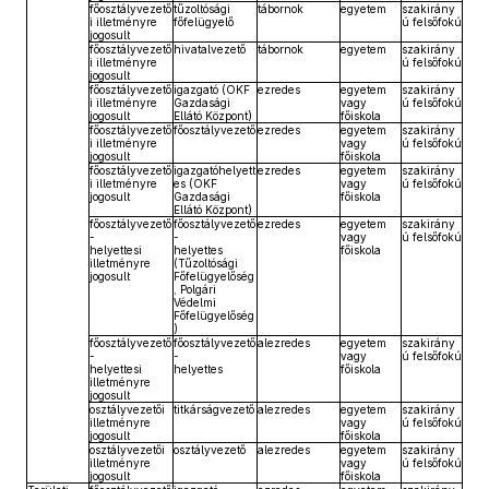
főosztályvezető
tűzoltósági
tábornok
egyetem
szakirány
i illetményre
főfelügyelő
ú felsőfokú
jogosult
főosztályvezető
hivatalvezető
tábornok
egyetem
szakirány
i illetményre
ú felsőfokú
jogosult
főosztályvezető
igazgató (OKF
ezredes
egyetem
szakirány
i illetményre
Gazdasági
vagy
ú felsőfokú
jogosult
Ellátó Központ)
főiskola
főosztályvezető
főosztályvezető
ezredes
egyetem
szakirány
i illetményre
vagy
ú felsőfokú
jogosult
főiskola
főosztályvezető
igazgatóhelyett
ezredes
egyetem
szakirány
i illetményre
es (OKF
vagy
ú felsőfokú
jogosult
Gazdasági
főiskola
Ellátó Központ)
főosztályvezető
főosztályvezető
ezredes
egyetem
szakirány
-
-
vagy
ú felsőfokú
helyettesi
helyettes
főiskola
illetményre
(Tűzoltósági
jogosult
Főfelügyelőség
, Polgári
Védelmi
Főfelügyelőség
)
főosztályvezető
főosztályvezető
alezredes
egyetem
szakirány
-
-
vagy
ú felsőfokú
helyettesi
helyettes
főiskola
illetményre
jogosult
osztályvezetői
titkárságvezető
alezredes
egyetem
szakirány
illetményre
vagy
ú felsőfokú
jogosult
főiskola
osztályvezetői
osztályvezető
alezredes
egyetem
szakirány
illetményre
vagy
ú felsőfokú
jogosult
főiskola