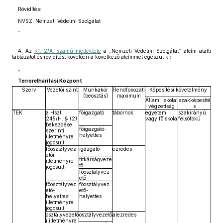
Rövidítés:
NVSZ: Nemzeti Védelmi Szolgálat
”
4. Az
R1. 2/A. számú melléklete
a „Nemzeti Védelmi Szolgálat” alcím alatti
táblázatot és rövidítést követően a következő alcímmel egészül ki:
„
Terrorelhárítási Központ
Szerv
Vezetői szint
Munkakör
Rendfokozati
Képesítési követelmény
(beosztás)
maximum
Állami iskolai
szakképesíté
végzettség
s
TEK
a Hszt.
főigazgató
tábornok
egyetem
szakirányú
245/H. § (2)
vagy főiskola
felsőfokú
bekezdése
főigazgató-
szerinti
helyettes
illetményre
jogosult
főosztályvez
igazgató
ezredes
etői
titkárságveze
illetményre
tő
jogosult
főosztályvez
ető
főosztályvez
főosztályvez
ető-
ető-
helyettesi
helyettes
illetményre
jogosult
osztályvezető
osztályvezető
alezredes
i illetményre