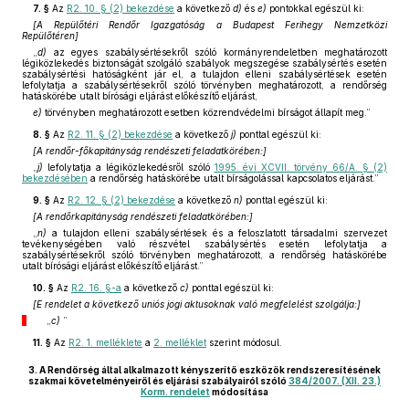
7. §
Az
R2. 10. § (2) bekezdése
a következő
d)
és
e)
pontokkal egészül ki:
[A Repülőtéri Rendőr Igazgatóság a Budapest Ferihegy Nemzetközi
Repülőtéren]
„
d)
az egyes szabálysértésekről szóló kormányrendeletben meghatározott
légiközlekedés biztonságát szolgáló szabályok megszegése szabálysértés esetén
szabálysértési hatóságként jár el, a tulajdon elleni szabálysértések esetén
lefolytatja a szabálysértésekről szóló törvényben meghatározott, a rendőrség
hatáskörébe utalt bírósági eljárást előkészítő eljárást,
e)
törvényben meghatározott esetben közrendvédelmi bírságot állapít meg.”
8. §
Az
R2. 11. § (2) bekezdése
a következő
j)
ponttal egészül ki:
[A rendőr-főkapitányság rendészeti feladatkörében:]
„
j)
lefolytatja a légiközlekedésről szóló
1995. évi XCVII. törvény 66/A. § (2)
bekezdésében
a rendőrség hatáskörébe utalt bírságolással kapcsolatos eljárást.”
9. §
Az
R2. 12. § (2) bekezdése
a következő
n)
ponttal egészül ki:
[A rendőrkapitányság rendészeti feladatkörében:]
„
n)
a tulajdon elleni szabálysértések és a feloszlatott társadalmi szervezet
tevékenységében való részvétel szabálysértés esetén lefolytatja a
szabálysértésekről szóló törvényben meghatározott, a rendőrség hatáskörébe
utalt bírósági eljárást előkészítő eljárást.”
10. §
Az
R2. 16. §-a
a következő
c)
ponttal egészül ki:
[E rendelet a következő uniós jogi aktusoknak való megfelelést szolgálja:]
„
c)
”
11. §
Az
R2. 1. melléklete
a
2. melléklet
szerint módosul.
3.
A Rendőrség által alkalmazott kényszerítő eszközök rendszeresítésének
szakmai követelményeiről és eljárási szabályairól szóló
384/2007. (XII. 23.)
Korm. rendelet
módosítása