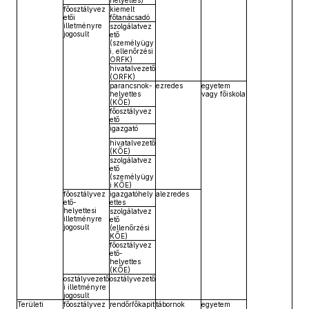
helyettes)
főosztályvez
kiemelt
etői
főtanácsadó
illetményre
szolgálatvez
jogosult
ető
(személyügy
i, ellenőrzési
ORFK)
hivatalvezető
(ORFK)
parancsnok-
ezredes
egyetem
helyettes
vagy főiskola
(KŐE)
főosztályvez
ető
igazgató
hivatalvezető
(KŐE)
szolgálatvez
ető
(személyügy
i KŐE)
főosztályvez
igazgatóhely
alezredes
ető-
ettes
helyettesi
szolgálatvez
illetményre
ető
jogosult
(ellenőrzési
KŐE)
főosztályvez
ető-
helyettes
(KŐE)
osztályvezető
osztályvezető
i illetményre
jogosult
Területi
főosztályvez
rendőrfőkapit
tábornok
egyetem