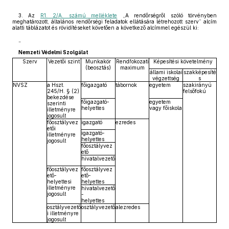
3. Az
R1. 2/A. számú melléklete
„A rendőrségről szóló törvényben
meghatározott, általános rendőrségi feladatok ellátására létrehozott szerv” alcím
alatti táblázatot és rövidítéseket követően a következő alcímmel egészül ki:
„
Nemzeti Védelmi Szolgálat
Szerv
Vezetői szint
Munkakör
Rendfokozati
Képesítési követelmény
(beosztás)
maximum
állami iskolai
szakképesíté
végzettség
s
NVSZ
a Hszt.
főigazgató
tábornok
egyetem
szakirányú
245/H. § (2)
felsőfokú
bekezdése
főigazgató-
egyetem
szerinti
helyettes
vagy főiskola
illetményre
jogosult
főosztályvez
igazgató
ezredes
etői
igazgató-
illetményre
helyettes
jogosult
főosztályvez
ető
hivatalvezető
főosztályvez
főosztályvez
ető-
ető-
helyettesi
helyettes
illetményre
hivatalvezető
jogosult
-
helyettes
osztályvezető
osztályvezető
alezredes
i illetményre
jogosult