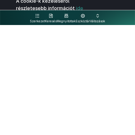
A cookie-k kezeléséről
részletesebb információt
ide
kattintva olvashat.
Szerkezet
Keresés
Megnyitottak
Eszköztár
Változások
Kapcsolat
Felhasználási feltételek
PDF
Akadálymentesítési nyilatkozat