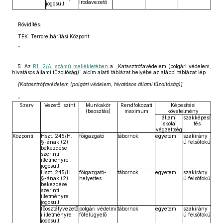
irodavezető
jogosult
Rövidítés:
TEK: Terrorelhárítási Központ
”
5. Az
R1. 2/A. számú mellékletében
a „Katasztrófavédelem (polgári védelem,
hivatásos állami tűzoltóság)” alcím alatti táblázat helyébe az alábbi táblázat lép:
[Katasztrófavédelem (polgári védelem, hivatásos állami tűzoltóság)]
„
Szerv
Vezetői szint
Munkakör
Rendfokozati
Képesítési
(beosztás)
maximum
követelmény
állami
szakképesí
iskolai
tés
végzettség
Központi
Hszt. 245/H.
főigazgató
tábornok
egyetem
szakirány
§-ának (2)
ú felsőfokú
bekezdése
szerinti
illetményre
jogosult
Hszt. 245/H.
főigazgató-
tábornok
egyetem
szakirány
§-ának (2)
helyettes
ú felsőfokú
bekezdése
szerinti
illetményre
jogosult
főosztályvezető
polgári védelmi
tábornok
egyetem
szakirány
i illetményre
főfelügyelő
ú felsőfokú
jogosult