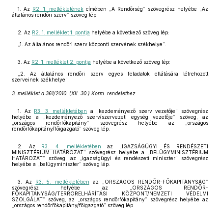
1. Az
R2. 1. mellékletének
címében „A Rendőrség” szövegrész helyébe „Az
általános rendőri szerv” szöveg lép.
2. Az
R2. 1. melléklet 1. pontja
helyébe a következő szöveg lép:
„1. Az általános rendőri szerv központi szervének székhelye”.
3. Az
R2. 1. melléklet 2. pontja
helyébe a következő szöveg lép:
„2. Az általános rendőri szerv egyes feladatok ellátására létrehozott
szerveinek székhelye”.
3. melléklet a 361/2010. (XII. 30.) Korm. rendelethez
1. Az
R3. 3. mellékletében
a „kezdeményező szerv vezetője” szövegrész
helyébe a „kezdeményező szerv/szervezeti egység vezetője” szöveg, az
„országos rendőrfőkapitány” szövegrész helyébe az „országos
rendőrfőkapitány/főigazgató” szöveg lép.
2. Az
R3. 4. mellékletében
az „IGAZSÁGÜGYI ÉS RENDÉSZETI
MINISZTÉRIUM HATÁROZAT” szövegrész helyébe a „BELÜGYMINISZTÉRIUM
HATÁROZAT” szöveg, az „igazságügyi és rendészeti miniszter” szövegrész
helyébe a „belügyminiszter” szöveg lép.
3. Az
R3. 5. mellékletében
az „ORSZÁGOS RENDŐR-FŐKAPITÁNYSÁG”
szövegrész helyébe az „ORSZÁGOS RENDŐR-
FŐKAPITÁNYSÁG/TERRORELHÁRÍTÁSI KÖZPONT/NEMZETI VÉDELMI
SZOLGÁLAT” szöveg, az „országos rendőrfőkapitány” szövegrész helyébe az
„országos rendőrfőkapitány/főigazgató” szöveg lép.