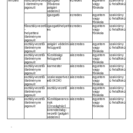
Területi
főosztályvezető
igazgató
ezredes
egyetem
szakirány
i illetményre
(fővárosi
vagy
ú felsőfokú
jogosult
polgári
főiskola
védelmi)
igazgató
ezredes
egyetem
szakirány
vagy
ú felsőfokú
főiskola
főosztályvezető
igazgatóhelyett
ezredes
egyetem
szakirány
-
es
vagy
ú felsőfokú
helyettesi
főiskola
illetményre
jogosult
osztályvezetői
polgári védelmi
alezredes
egyetem
szakirány
illetményre
felügyelő
vagy
ú felsőfokú
jogosult
főiskola
osztályvezetői
tűzoltósági
alezredes
egyetem
szakirány
illetményre
felügyelő
vagy
ú felsőfokú
jogosult
főiskola
osztályvezetői
karmester
alezredes
egyetem
szakirány
illetményre
vagy
ú felsőfokú
jogosult
főiskola
osztályvezetői
szakcsoportvez
alezredes
egyetem
szakirány
illetményre
ető (KOK)
vagy
ú felsőfokú
jogosult
főiskola
osztályvezetői
osztályvezető
alezredes
egyetem
szakirány
illetményre
vagy
ú felsőfokú
jogosult
főiskola
Helyi
osztályvezetői
tűzoltóparancs-
alezredes
egyetem
szakirány
illetményre
nok
vagy
ú felsőfokú
jogosult
(Országház)
főiskola
kirendeltség-
vezető (polgári
védelmi)
”