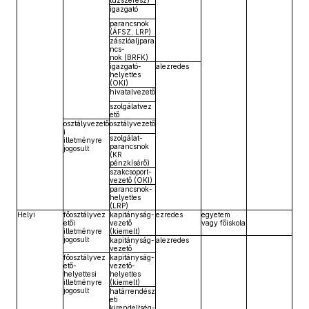
tűzszerész)
igazgató
parancsnok
(ÁFSZ, LRP)
zászlóaljpara
ncs-
nok (BRFK)
igazgató-
alezredes
helyettes
(OKI)
hivatalvezető
szolgálatvez
ető
osztályvezető
osztályvezető
i
szolgálat-
illetményre
parancsnok
jogosult
(KR
pénzkísérő)
szakcsoport-
vezető (OKI)
parancsnok-
helyettes
(LRP)
Helyi
főosztályvez
kapitányság-
ezredes
egyetem
etői
vezető
vagy főiskola
illetményre
(kiemelt)
jogosult
kapitányság-
alezredes
vezető
főosztályvez
kapitányság-
ető-
vezető-
helyettesi
helyettes
illetményre
(kiemelt)
jogosult
határrendész
eti
kirendeltség-