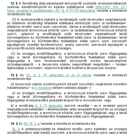
12. §
A Rendőrség által alkalmazott kényszerítő eszközök rendszeresítésének
szakmai követelményeiről és eljárási szabályairól szóló
384/2007. (XII. 23.)
Korm. rendelet (a továbbiakban: R3.) 8. § (1)–(2) bekezdése
helyébe a következő
rendelkezés lép:
„(1) A rendszeresítési eljárást a rendőrségről szóló törvényben meghatározott,
az általános rendőrségi feladatok ellátására létrehozott szerv (a továbbiakban:
általános rendőri szerv) azon szervének, illetve a rendőrségről szóló törvényben
meghatározott terrorizmust elhárító szerv (a továbbiakban: terrorizmust elhárító
szerv), valamint a rendőrségről szóló törvényben meghatározott belső
bűnmegelőzési és bűnfelderítési feladatokat ellátó szerv (a továbbiakban: belső
bűnmegelőzési és bűnfelderítési feladatokat ellátó szerv) azon szervezeti
egységének vezetője kezdeményezi, amely szervnél, szervezeti egységnél a
kényszerítő eszköz alkalmazása szükséges.
(2) Az országos rendőrfőkapitány, a terrorizmust elhárító szerv főigazgatója
vagy a belső bűnmegelőzési és bűnfelderítési feladatokat ellátó szerv
főigazgatója a nem rendszeresített kényszerítő eszköz beszerzésének
szükségességéről – a beszerzési eljárás megindítását megelőzően – írásban
tájékoztatja a minisztert, valamint értesítést küldhet a társszervek részére.”
13. §
Az
R3. 9. § (3) bekezdés
a)
és
b)
pontja
helyébe a következő
rendelkezés lép:
[A beszerzési eljárás eredményeként létrejött szerződés megkötését követően
haladéktalanul – a
2. melléklet
tartalmi előírásai alapján –]
„
a)
az országos rendőrfőkapitány, a terrorizmust elhárító szerv főigazgatója
vagy a belső bűnmegelőzési és bűnfelderítési feladatokat ellátó szerv
főigazgatója rendszeresítési javaslatot terjeszt fel a miniszternek, vagy
b)
a rendőrség
8. § (1) bekezdés
szerinti vezetője – az e rendelet szerint
meghatározott esetekben – alkalmazásba vételi javaslatot terjeszt fel az országos
rendőrfőkapitánynak, a terrorizmust elhárító szerv főigazgatójának vagy a belső
bűnmegelőzési és bűnfelderítési feladatokat ellátó szerv főigazgatójának.”
14. §
Az
R3. 18. §-a
helyébe a következő rendelkezés lép:
„
18. §
A próbahasználatot az általános rendőri szerv esetében az országos
rendőrfőkapitány által kijelölt szervnek, a terrorizmust elhárító szerv vagy a belső