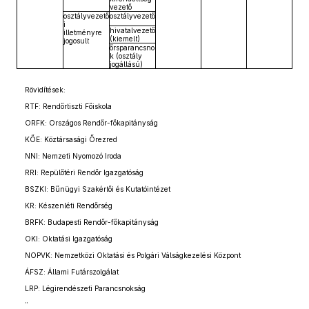
vezető
osztályvezető
osztályvezető
i
hivatalvezető
illetményre
(kiemelt)
jogosult
őrsparancsno
k (osztály
jogállású)
Rövidítések:
RTF: Rendőrtiszti Főiskola
ORFK: Országos Rendőr-főkapitányság
KŐE: Köztársasági Őrezred
NNI: Nemzeti Nyomozó Iroda
RRI: Repülőtéri Rendőr Igazgatóság
BSZKI: Bűnügyi Szakértői és Kutatóintézet
KR: Készenléti Rendőrség
BRFK: Budapesti Rendőr-főkapitányság
OKI: Oktatási Igazgatóság
NOPVK: Nemzetközi Oktatási és Polgári Válságkezelési Központ
ÁFSZ: Állami Futárszolgálat
LRP: Légirendészeti Parancsnokság
”