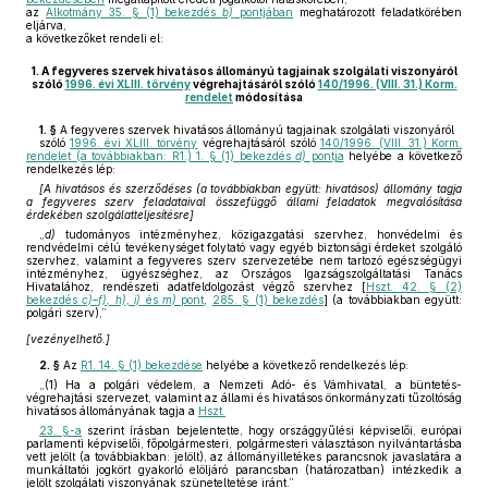
az
Alkotmány 35. § (1) bekezdés
b)
pontjában
meghatározott feladatkörében
eljárva,
a következőket rendeli el:
1.
A fegyveres szervek hivatásos állományú tagjainak szolgálati viszonyáról
szóló
1996. évi XLIII. törvény
végrehajtásáról szóló
140/1996. (VIII. 31.) Korm.
rendelet
módosítása
1. §
A fegyveres szervek hivatásos állományú tagjainak szolgálati viszonyáról
szóló
1996. évi XLIII. törvény
végrehajtásáról szóló
140/1996. (VIII. 31.) Korm.
rendelet (a továbbiakban: R1.) 1. § (1) bekezdés
d)
pontja
helyébe a következő
rendelkezés lép:
[A hivatásos és szerződéses (a továbbiakban együtt: hivatásos) állomány tagja
a fegyveres szerv feladataival összefüggő állami feladatok megvalósítása
érdekében szolgálatteljesítésre]
„
d)
tudományos intézményhez, közigazgatási szervhez, honvédelmi és
rendvédelmi célú tevékenységet folytató vagy egyéb biztonsági érdeket szolgáló
szervhez, valamint a fegyveres szerv szervezetébe nem tartozó egészségügyi
intézményhez, ügyészséghez, az Országos Igazságszolgáltatási Tanács
Hivatalához, rendészeti adatfeldolgozást végző szervhez [
Hszt. 42. § (2)
bekezdés
c)–f), h), i)
és
m)
pont
,
285. § (1) bekezdés
] (a továbbiakban együtt:
polgári szerv),”
[vezényelhető.]
2. §
Az
R1. 14. § (1) bekezdése
helyébe a következő rendelkezés lép:
„(1) Ha a polgári védelem, a Nemzeti Adó- és Vámhivatal, a büntetés-
végrehajtási szervezet, valamint az állami és hivatásos önkormányzati tűzoltóság
hivatásos állományának tagja a
Hszt.
23. §-a
szerint írásban bejelentette, hogy országgyűlési képviselői, európai
parlamenti képviselői, főpolgármesteri, polgármesteri választáson nyilvántartásba
vett jelölt (a továbbiakban: jelölt), az állományilletékes parancsnok javaslatára a
munkáltatói jogkört gyakorló elöljáró parancsban (határozatban) intézkedik a
jelölt szolgálati viszonyának szüneteltetése iránt.”