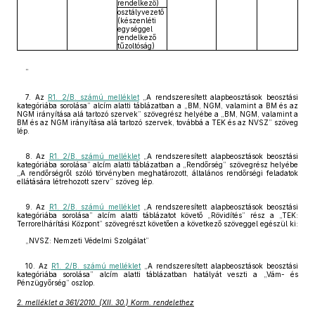
rendelkező)
osztályvezető
(készenléti
egységgel
rendelkező
tűzoltóság)
”
7. Az
R1. 2/B. számú melléklet
„A rendszeresített alapbeosztások beosztási
kategóriába sorolása” alcím alatti táblázatban a „BM, NGM, valamint a BM és az
NGM irányítása alá tartozó szervek” szövegrész helyébe a „BM, NGM, valamint a
BM és az NGM irányítása alá tartozó szervek, továbbá a TEK és az NVSZ” szöveg
lép.
8. Az
R1. 2/B. számú melléklet
„A rendszeresített alapbeosztások beosztási
kategóriába sorolása” alcím alatti táblázatban a „Rendőrség” szövegrész helyébe
„A rendőrségről szóló törvényben meghatározott, általános rendőrségi feladatok
ellátására létrehozott szerv” szöveg lép.
9. Az
R1. 2/B. számú melléklet
„A rendszeresített alapbeosztások beosztási
kategóriába sorolása” alcím alatti táblázatot követő „Rövidítés” rész a „TEK:
Terrorelhárítási Központ” szövegrészt követően a következő szöveggel egészül ki:
„NVSZ: Nemzeti Védelmi Szolgálat”
10. Az
R1. 2/B. számú melléklet
„A rendszeresített alapbeosztások beosztási
kategóriába sorolása” alcím alatti táblázatban hatályát veszti a „Vám- és
Pénzügyőrség” oszlop.
2. melléklet a 361/2010. (XII. 30.) Korm. rendelethez