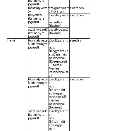
illetményre
jogosult
főosztályvezet
szolgálatvezet
alezredes
ő-
ő (főváros)
helyettesi
főosztályvezet
alezredes
illetményre
ő-
jogosult
helyettes
(főváros)
osztályvezetői
osztályvezető
illetményre
(főváros)
jogosult
Helyi
főosztályvezet
tűzoltóparanc
ezredes
ői illetményre
s-
jogosult
nok,
(megyeszékh
elyi) mentési
parancsnok
(Közép-pesti
Tűzoltási
Mentési
Parancsnoksá
g)
főosztályvezet
tűzoltóparanc
alezredes
ői illetményre
s-
jogosult
nok
(készenléti
egységgel
rendelkező),
mentési
parancsnok
(fővárosi)
osztályvezetői
tűzoltóparanc
illetményre
s-
jogosult
nok
(készenléti
egységgel
nem