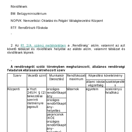
Rövidítések:
BM: Belügyminisztérium
NOPVK: Nemzetközi Oktatási és Polgári Válságkezelési Központ
RTF: Rendőrtiszti Főiskola
”
2. Az
R1. 2/A. számú mellékletében
a „Rendőrség” alcím, valamint az azt
követő táblázat és rövidítések helyébe az alábbi alcím, valamint táblázat és
rövidítések lépnek:
„
A rendőrségről szóló törvényben meghatározott, általános rendőrségi
feladatok ellátására létrehozott szerv
Szerv
Vezetői szint
Munkakör
Rendfokozati
Képesítési követelmény
(beosztás)
maximum
állami iskolai
szakképesíté
végzettség
s
Központi
a Hszt.
országos
tábornok
egyetem
szakirányú
245/H. § (2)
rendőrfőkapit
felsőfokú
bekezdése
ány
szerinti
országos
illetményre
rendőrfőkapit
jogosult
ány-
helyettes
parancsnok
(KŐE
országos
rendőrfőkapit
ány-