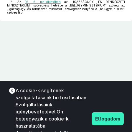
4. Az
R3. 6. mellékletében
az „IGAZSÁGÜGYI ÉS RENDÉSZETI
MINISZTÉRIUM” szövegrész helyébe a „BELÜGYMINISZTÉRIUM” szöveg, az
„igazságügyi és rendészeti miniszter” szövegrész helyébe a „belügyminiszter”
szöveg lép.
A cookie-k segítenek
szolgáltatásaink biztosításában.
Szolgáltatásaink
igénybevételével Ön
beleegyezik a cookie-k
Elfogadom
használatába.