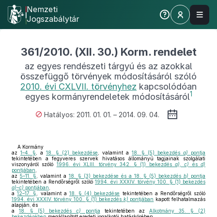
Nemzeti
Jogszabálytár
361/2010. (XII. 30.) Korm. rendelet
az egyes rendészeti tárgyú és az azokkal
összefüggő törvények módosításáról szóló
2010. évi CXLVII. törvényhez
kapcsolódóan
1
egyes kormányrendeletek módosításáról
Hatályos: 2011. 01. 01. – 2014. 09. 04.
A Kormány
az
1–4. §
, a
18. § (2) bekezdése
, valamint a
18. § (5) bekezdés
a)
pontja
tekintetében a fegyveres szervek hivatásos állományú tagjainak szolgálati
viszonyáról szóló
1996. évi XLIII. törvény 342. § (1) bekezdés
a), c)
és
d)
pontjában
,
az
5–11. §
, valamint a
18. § (3) bekezdése és a 18. § (5) bekezdés
b)
pontja
tekintetében a Rendőrségről szóló
1994. évi XXXIV. törvény 100. § (1) bekezdés
a)–c)
pontjában
,
a
12–17. §
, valamint a
18. § (4) bekezdése
tekintetében a Rendőrségről szóló
1994. évi XXXIV. törvény 100. § (1) bekezdés
k)
pontjában
kapott felhatalmazás
alapján, és
a
18. § (5) bekezdés
c)
pontja
tekintetében az
Alkotmány 35. § (2)
bekezdésében
megállapított eredeti jogalkotói hatáskörében,