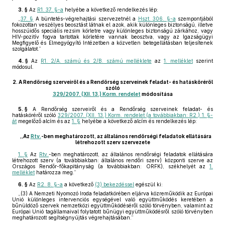
3. §
Az
R1. 37. §-a
helyébe a következő rendelkezés lép:
„
37. §
A büntetés-végrehajtási szervezetnél a
Hszt. 306. §-a
szempontjából
fokozottan veszélyes beosztást látnak el azok, akik különleges biztonságú, illetve
hosszúidős speciális rezsim körletre vagy különleges biztonságú zárkához, vagy
HIV-pozitív fogva tartottak körletére vannak beosztva, vagy az Igazságügyi
Megfigyelő és Elmegyógyító Intézetben a közvetlen betegellátásban teljesítenek
szolgálatot.”
4. §
Az
R1. 2/A. számú és 2/B. számú melléklete
az
1. melléklet
szerint
módosul.
2.
A Rendőrség szerveiről és a Rendőrség szerveinek feladat- és hatásköréről
szóló
329/2007. (XII. 13.) Korm. rendelet
módosítása
5. §
A Rendőrség szerveiről és a Rendőrség szerveinek feladat- és
hatásköréről szóló
329/2007. (XII. 13.) Korm. rendelet (a továbbiakban: R2.) 1. §-
át
megelőző alcím és az
1. §
helyébe a következő alcím és rendelkezés lép:
„Az
Rtv.
-ben meghatározott, az általános rendőrségi feladatok ellátására
létrehozott szerv szervezete
1. §
Az
Rtv.
-ben meghatározott, az általános rendőrségi feladatok ellátására
létrehozott szerv (a továbbiakban: általános rendőri szerv) központi szerve az
Országos Rendőr-főkapitányság (a továbbiakban: ORFK), székhelyét az
1.
melléklet
határozza meg.”
6. §
Az
R2. 8. §-a
a következő
(3) bekezdéssel
egészül ki:
„(3) A Nemzeti Nyomozó Iroda feladatkörében eljárva közreműködik az Európai
Unió különleges intervenciós egységével való együttműködés keretében a
bűnüldöző szervek nemzetközi együttműködéséről szóló törvényben, valamint az
Európai Unió tagállamaival folytatott bűnügyi együttműködésről szóló törvényben
meghatározott segítségnyújtás végrehajtásában.”