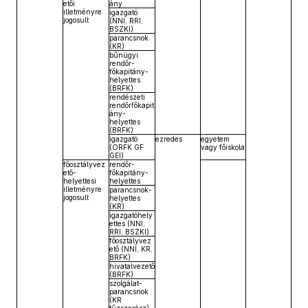
etői
ány
illetményre
igazgató
jogosult
(NNI, RRI,
BSZKI)
parancsnok
(KR)
bűnügyi
rendőr-
főkapitány-
helyettes
(BRFK)
rendészeti
rendőrfőkapit
ány-
helyettes
(BRFK)
igazgató
ezredes
egyetem
(ORFK GF
vagy főiskola
GEI)
főosztályvez
rendőr-
ető-
főkapitány-
helyettesi
helyettes
illetményre
parancsnok-
jogosult
helyettes
(KR)
igazgatóhely
ettes (NNI,
RRI, BSZKI)
főosztályvez
ető (NNI, KR,
BRFK)
hivatalvezető
(BRFK)
szolgálat-
parancsnok
(KR