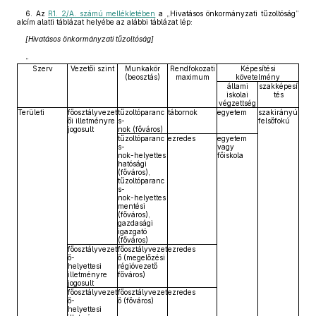
6. Az
R1. 2/A. számú mellékletében
a „Hivatásos önkormányzati tűzoltóság”
alcím alatti táblázat helyébe az alábbi táblázat lép:
[Hivatásos önkormányzati tűzoltóság]
„
Szerv
Vezetői szint
Munkakör
Rendfokozati
Képesítési
(beosztás)
maximum
követelmény
állami
szakképesí
iskolai
tés
végzettség
Területi
főosztályvezet
tűzoltóparanc
tábornok
egyetem
szakirányú
ői illetményre
s-
felsőfokú
jogosult
nok (főváros)
tűzoltóparanc
ezredes
egyetem
s-
vagy
nok-helyettes
főiskola
hatósági
(főváros),
tűzoltóparanc
s-
nok-helyettes
mentési
(főváros),
gazdasági
igazgató
(főváros)
főosztályvezet
főosztályvezet
ezredes
ő-
ő (megelőzési
helyettesi
régióvezető
illetményre
főváros)
jogosult
főosztályvezet
főosztályvezet
ezredes
ő-
ő (főváros)
helyettesi