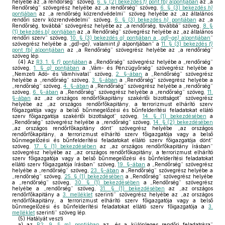
helyébe az „a rendőrség” szöveg,
6. § (2) bekezdés
f)
pont
fb)
alpontjában
az „a
Rendőrség” szövegrész helyébe az „a rendőrség” szöveg,
6. § (3) bekezdés
h)
pontjában
az „a rendőrség közrendvédelmi” szöveg helyébe az „az általános
rendőri szerv közrendvédelmi” szöveg,
6. § (3) bekezdés
h)
pontjában
az „a
Rendőrség, továbbá” szövegrész helyébe az „a rendőrség, továbbá” szöveg,
8. §
(1) bekezdés
b)
pontjában
az „a Rendőrség” szövegrész helyébe az „az általános
rendőri szerv” szöveg,
10. § (3) bekezdés
a)
pontjában a „
gd)–ge)
alpontjában
”
szövegrész helyébe a „
gd)–ge)
, valamint
j)
alpontjában” a
11. § (3) bekezdés
f)
pont
fb)
alpontjában
az „a Rendőrség” szövegrész helyébe az „a rendőrség”
szöveg lép.
(4)
Az
R3. 1. §
f)
pontjában
a „Rendőrség” szövegrész helyébe a „rendőrség”
szöveg,
1. §
g)
pontjában
a „Vám- és Pénzügyőrség” szövegrész helyébe a
„Nemzeti Adó- és Vámhivatal” szöveg,
2. §-ában
a „Rendőrség” szövegrész
helyébe a „rendőrség” szöveg,
3. §-ában
a „Rendőrség” szövegrész helyébe a
„rendőrség” szöveg,
4. §-ában
a „Rendőrség” szövegrész helyébe a „rendőrség”
szöveg,
6. §-ában
a „Rendőrség” szövegrész helyébe a „rendőrség” szöveg,
11.
§-ában
az „az országos rendőrfőkapitány szakértői bizottságot” szövegrész
helyébe az „az országos rendőrfőkapitány, a terrorizmust elhárító szerv
főigazgatója vagy a belső bűnmegelőzési és bűnfelderítési feladatokat ellátó
szerv főigazgatója szakértői bizottságot” szöveg,
14. § (1) bekezdésében
a
„Rendőrség” szövegrész helyébe a „rendőrség” szöveg,
14. § (2) bekezdésében
„az országos rendőrfőkapitány dönt” szövegrész helyébe „az országos
rendőrfőkapitány, a terrorizmust elhárító szerv főigazgatója vagy a belső
bűnmegelőzési és bűnfelderítési feladatokat ellátó szerv főigazgatója dönt”
szöveg,
17. § (1) bekezdésében
az „az országos rendőrfőkapitány írásban”
szövegrész helyébe az „az országos rendőrfőkapitány, a terrorizmust elhárító
szerv főigazgatója vagy a belső bűnmegelőzési és bűnfelderítési feladatokat
ellátó szerv főigazgatója írásban” szöveg,
19. §-ában
a „Rendőrség” szövegrész
helyébe a „rendőrség” szöveg,
23. §-ában
a „Rendőrség” szövegrész helyébe a
„rendőrség” szöveg,
25. § (1) bekezdésében
a „Rendőrség” szövegrész helyébe
a „rendőrség” szöveg,
30. § (1) bekezdésében
a „Rendőrség” szövegrész
helyébe a „rendőrség” szöveg,
31. § (1) bekezdésében
az „az országos
rendőrfőkapitány a
3. melléklet
szerinti” szövegrész helyébe az „az országos
rendőrfőkapitány, a terrorizmust elhárító szerv főigazgatója vagy a belső
bűnmegelőzési és bűnfelderítési feladatokat ellátó szerv főigazgatója a
3.
melléklet
szerinti” szöveg lép.
(5)
Hatályát veszti
a)
az
R2. 9. §
m)
pontjában
az „és a különleges rendőri feladatokra”