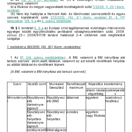
szövegrész, valamint
b)
a fővárosi és megyei vagyonátadó bizottságokról szóló
7/2009. (I. 20.) Korm.
rendelet.
(6)
Nem lép hatályba a Nemzeti Adó- és Vámhivatal szervezetéről és egyes
szervek kijelöléséről szóló
273/2010. (XII. 9.) Korm. rendelet 81. § (11)
bekezdése
,
138. §-a
és
6. számú melléklete
.
19. §
E rendelet
6. §-a
az Európai Unió tagállamainak különleges intervenciós
egységei közötti együttműködés javításáról válsághelyzetekben szóló, 2008.
június 23-i 2008/617/IB tanácsi határozat 2–4. cikkének való megfelelést
szolgálja.
1. melléklet a 361/2010. (XII. 30.) Korm. rendelethez
1. Az
R1. 2/A. számú mellékletében
„A BM, valamint a BM irányítása alá
tartozó szervek” alcím alatti táblázat, valamint az azt követő rövidítések helyébe
az alábbi táblázat és rövidítések lépnek:
[A BM, valamint a BM irányítása alá tartozó szervek]
„
Szerv
Vezetői szint
Munkakör
Rendfokozati
Képesítési követelmény
(beosztás)
maximum
állami iskolai
szakképesíté
végzettség
s
Minisztérium
főosztályvez
főosztályvez
tábornok
egyetem
szakirányú
i
etői
ető (BM)
felsőfokú
illetményre
jogosult
főosztályvez
főosztályvez
ezredes
egyetem
ető-
ető-
vagy főiskola
helyettesi
helyettes
illetményre
jogosult
osztályvezető
titkárságveze