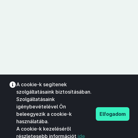
A cookie-k segítenek
szolgáltatásaink biztosításában.
Szolgáltatásaink
igénybevételével Ön
beleegyezik a cookie-k
Elfogadom
használatába.
A cookie-k kezeléséről
részletesebb információt
ide