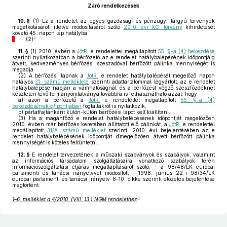
Záró rendelkezések
10. §
(1)
Ez a rendelet az egyes gazdasági és pénzügyi tárgyú törvények
megalkotásáról, illetve módosításáról szóló
2010. évi XC. törvény
kihirdetését
követő 45. napon lép hatályba.
2
(2)
11. §
(1)
2010. évben a
JötR.
e rendelettel megállapított
55. §-a (4) bekezdése
szerinti nyilatkozatban a bérfőzető az e rendelet hatálybalépésének időpontjáig
átvett, kedvezményes bérfőzési szeszadóval bérfőzött pálinka mennyiségét is
megadja.
(2)
A bérfőzési lapnak a
JötR.
e rendelet hatálybalépését megelőző napon
hatályos
31. számú melléklete
szerinti adattartalommal legyártott, az e rendelet
hatálybalépése napján a vámhatóságnál és a bérfőzést végző szeszfőzdéknél
készleten lévő formanyomtatványa továbbra is felhasználható azzal, hogy
a)
azon a bérfőzető a
JötR.
e rendelettel megállapított
55. §-a (4)
bekezdésének
c)
pontjában
foglaltakról is nyilatkozik,
b)
párlatfajtánként külön-külön bérfőzési lapot kell kiállítani.
(3)
Ha a magánfőző e rendelet hatálybalépésének időpontját megelőzően
2010. évben már bérfőzés keretében állíttatott elő pálinkát, a
JötR.
e rendelettel
megállapított
31/A. számú melléklet
szerinti, 2010. évi bejelentésében az e
rendelet hatálybalépésének időpontját ďmegelőzően átvett bérfőzött pálinka
mennyiségét is köteles feltüntetni.
12. §
E rendelet tervezetének a műszaki szabványok és szabályok, valamint
az információs társadalom szolgáltatásaira vonatkozó szabályok terén
információszolgáltatási eljárás megállapításáról szóló, – a 98/48/EK európai
parlamenti és tanácsi irányelvvel módosított – 1998. június 22-i 98/34/EK
európai parlamenti és tanácsi irányelv 8–10. cikke szerinti előzetes bejelentése
megtörtént.
3
1–6. melléklet a 4/2010. (VIII. 13.) NGM rendelethez