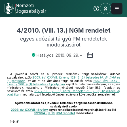
Nemzeti
Jogszabálytár
4/2010. (VIII. 13.) NGM rendelet
egyes adózási tárgyú PM rendeletek
módosításáról
Hatályos: 2010. 09. 29. –
A jövedéki adóról és a jövedéki termékek forgalmazásának különös
szabályairól szóló
2003. évi CXXVII. törvény 129. § (2) bekezdés
b), d), f)–h)
és
u)
pontjában
, valamint az általános forgalmi adóról szóló
2007. évi CXXVII.
törvény 260. § (1) bekezdés
c)
pontjában
kapott felhatalmazás alapján, az egyes
miniszterek, valamint a Miniszterelnökséget vezető államtitkár feladat- és
hatásköréről szóló
212/2010. (VII. 1.) Korm. rendelet 75. § (3) bekezdés
a)
pontjában
meghatározott feladatkörömben eljárva a következőket rendelem el:
A jövedéki adóról és a jövedéki termékek forgalmazásának különös
szabályairól szóló
2003. évi CXXVII. törvény
egyes rendelkezéseinek végrehajtásáról szóló
8/2004. (III. 10.) PM rendelet
módosítása
1
1–9. §