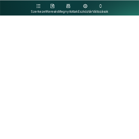
kattintva olvashat.
Szerkezet
Keresés
Megnyitottak
Eszköztár
Változások
Kapcsolat
Felhasználási feltételek
PDF
Akadálymentesítési nyilatkozat
Adatkezelési tájékoztató