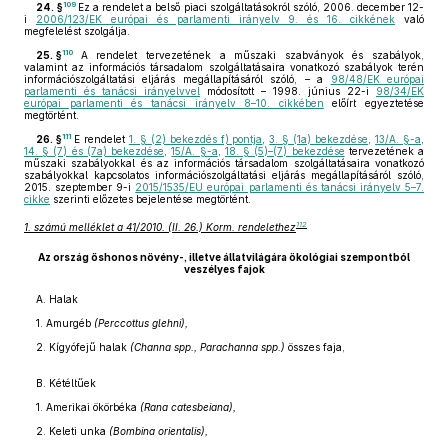
109
24. §
Ez a rendelet a belső piaci szolgáltatásokról szóló, 2006. december 12-
i
2006/123/EK európai és parlamenti irányelv 9. és 16. cikkének
való
megfelelést szolgálja.
110
25. §
A rendelet tervezetének a műszaki szabványok és szabályok,
valamint az információs társadalom szolgáltatásaira vonatkozó szabályok terén
információszolgáltatási eljárás megállapításáról szóló, – a
98/48/EK európai
parlamenti és tanácsi irányelvvel
módosított – 1998. június 22-i
98/34/EK
európai parlamenti és tanácsi irányelv 8–10. cikkében
előírt egyeztetése
megtörtént.
111
26. §
E rendelet
1. § (2) bekezdés f) pontja
,
3. § (1a) bekezdése
,
13/A. §-a
,
14. § (7) és (7a) bekezdése
,
15/A. §-a
,
18. § (5)–(7) bekezdése
tervezetének a
műszaki szabályokkal és az információs társadalom szolgáltatásaira vonatkozó
szabályokkal kapcsolatos információszolgáltatási eljárás megállapításáról szóló,
2015. szeptember 9-i
2015/1535/EU európai parlamenti és tanácsi irányelv 5–7.
cikke
szerinti előzetes bejelentése megtörtént.
112
1. számú melléklet a 41/2010. (II. 26.) Korm. rendelethez
Az ország őshonos növény-, illetve állatvilágára ökológiai szempontból
veszélyes fajok
A. Halak
1. Amurgéb
(Perccottus glehni),
2. Kígyófejű halak
(Channa spp., Parachanna spp.)
összes faja,
B. Kétéltűek
1. Amerikai ökörbéka
(Rana catesbeiana),
2. Keleti unka
(Bombina orientalis),