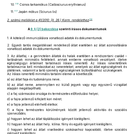
116
10.
Csinos tarkamókus (Callosciurus erythraeus)
117
11.
Japán mókus (Sciurus lis)
118
2. számú melléklet a 41/2010. (II. 26.) Korm. rendelethez
A
9. § (2) bekezdése
szerinti írásos dokumentumok
1.
A kötelező immunizálásra vonatkozó adatok és dokumentumok.
2.
Egyedi tartós megjelöléssel rendelkező állat esetében az állat azonosítására
vonatkozó adatok és dokumentumok.
3.
Az állatfaj – a gerinctelen állatok és halak esetében a rendszertani család –
tartásának minimális feltételeit, annak emberre vonatkozó veszélyeit, illetve
egészségügyi ártalmait tartalmazó írásos ismertető. Az írásos ismertetőnek
tartalmaznia kell mindazokat az ismereteket, amelyek az állat egészségének és
jólétének, valamint a tartó személy egészségének biztosításához szükségesek.
Az írásos ismertető minimális tartalmi elemei a következők:
a)
az állat faja és tudományos neve,
b)
az állat neme, amennyiben ez külső jegyek vagy egy egyszerű vizsgálat
alapján megállapítható,
c)
a faj származási országa és természetes előfordulási helyei,
d)
a fajra jellemző kifejlett kori méret,
e)
a fajra jellemző elérhető életkor,
f)
a fajra természetes körülmények között jellemző aktivitás és szociális
szerveződés,
g)
hogyan lehet az állat táplálkozási igényeit kielégíteni,
h)
hogyan lehet az állat hely, klíma, fény és egyéb igényeit kielégíteni,
i)
hogyan lehet az állat viselkedési szokásaihoz kapcsolódó, illetve szociális
igényeit kielégíteni,