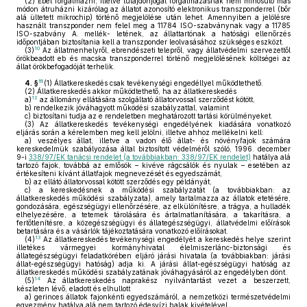
(2)
Ebet forgalmazni, illetve tulajdonjogát forgalmazásnak nem minősülő más
módon átruházni kizárólag az állatot azonosító elektronikus transzponderrel (bőr
alá ültetett mikrochip) történő megjelölése után lehet. Amennyiben a jelölésre
használt transzponder nem felel meg a 11784 ISO-szabványnak vagy a 11785
ISO-szabvány A. mellék- letének, az állattartónak a hatósági ellenőrzés
időpontjában biztosítania kell a transzponder leolvasásához szükséges eszközt.
10
(3)
Az állatmenhelyről, ebrendészeti telepről, vagy állatvédelmi szervezettől
örökbeadott eb és macska transzponderrel történő megjelölésének költségei az
állat örökbefogadóját terhelik.
11
4. §
(1)
Állatkereskedés csak tevékenységi engedéllyel működtethető.
(2)
Állatkereskedés akkor működtethető, ha az állatkereskedés
12
a)
az állomány ellátására szolgáltató állatorvossal szerződést kötött,
b)
rendelkezik jóváhagyott működési szabályzattal, valamint
c)
biztosítani tudja az e rendeletben meghatározott tartási körülményeket.
(3)
Az állatkereskedés tevékenységi engedélyének kiadására vonatkozó
eljárás során a kérelemben meg kell jelölni, illetve ahhoz mellékelni kell:
a)
veszélyes állat, illetve a vadon élő állat- és növényfajok számára
kereskedelmük szabályozása által biztosított védelméről szóló, 1996. december
9-i
338/97/EK tanácsi rendelet (a továbbiakban: 338/97/EK rendelet)
hatálya alá
tartozó fajok, továbbá az emlősök – kivéve rágcsálók és nyulak – esetében az
értékesíteni kívánt állatfajok megnevezését és egyedszámát,
b)
az ellátó állatorvossal kötött szerződés egy példányát,
c)
a kereskedésnek a működési szabályzatát (a továbbiakban: az
állatkereskedés működési szabályzata), amely tartalmazza az állatok etetésére,
gondozására, egészségügyi ellenőrzésére, az elkülönítésre, a trágya, a hulladék
elhelyezésére, a tetemek tárolására és ártalmatlanítására, a takarításra, a
fertőtlenítésre, a közegészségügyi és állategészségügyi, állatvédelmi előírások
betartására és a vásárlók tájékoztatására vonatkozó előírásokat.
13
(4)
Az állatkereskedés tevékenységi engedélyét a kereskedés helye szerint
illetékes vármegyei kormányhivatal élelmiszerlánc-biztonsági és
állategészségügyi feladatkörében eljáró járási hivatala (a továbbiakban: járási
állat-egészségügyi hatóság) adja ki. A járási állat-egészségügyi hatóság az
állatkereskedés működési szabályzatának jóváhagyásáról az engedélyben dönt.
14
(5)
Az állatkereskedés naprakész nyilvántartást vezet a beszerzett,
készleten lévő, eladott és elhullott
a)
gerinces állatok fajonkénti egyedszámáról, a nemzetközi természetvédelmi
egyezmény hatálya alá nem tartozó édesvízi halak kivételével,