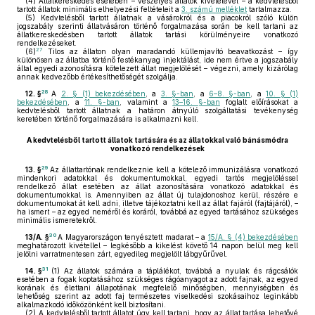
(4)
Állatkereskedés esetében – veszélyes állatok kivételével – a kedvtelésből
tartott állatok minimális elhelyezési feltételeit a
3. számú melléklet
tartalmazza.
(5)
Kedvtelésből tartott állatnak a vásárokról és a piacokról szóló külön
jogszabály szerinti állatvásáron történő forgalmazása során be kell tartani az
állatkereskedésben tartott állatok tartási körülményeire vonatkozó
rendelkezéseket.
27
(6)
Tilos az állaton olyan maradandó küllemjavító beavatkozást – így
különösen az állatba történő festékanyag injektálást, ide nem értve a jogszabály
által egyedi azonosításra kötelezett állat megjelölését – végezni, amely kizárólag
annak kedvezőbb értékesíthetőségét szolgálja.
28
12. §
A
2. § (1) bekezdésében
, a
3. §-ban
, a
6–8. §-ban
, a
10. § (1)
bekezdésében
, a
11. §-ban
, valamint a
13–16. §-ban
foglalt előírásokat a
kedvtelésből tartott állatnak a határon átnyúló szolgáltatási tevékenység
keretében történő forgalmazására is alkalmazni kell.
A kedvtelésből tartott állatok tartására és az állatokkal való bánásmódra
vonatkozó rendelkezések
29
13. §
Az állattartónak rendelkeznie kell a kötelező immunizálásra vonatkozó
mindenkori adatokkal és dokumentumokkal, egyedi tartós megjelöléssel
rendelkező állat esetében az állat azonosítására vonatkozó adatokkal és
dokumentumokkal is. Amennyiben az állat új tulajdonoshoz kerül, részére e
dokumentumokat át kell adni, illetve tájékoztatni kell az állat fajáról (fajtájáról), –
ha ismert – az egyed neméről és koráról, továbbá az egyed tartásához szükséges
minimális ismeretekről.
30
13/A. §
A Magyarországon tenyésztett madarat – a
15/A. § (4) bekezdésében
meghatározott kivétellel – legkésőbb a kikelést követő 14 napon belül meg kell
jelölni varratmentesen zárt, egyedileg megjelölt lábgyűrűvel.
31
14. §
(1)
Az állatok számára a táplálékot, továbbá a nyulak és rágcsálók
esetében a fogak koptatásához szükséges rágóanyagot az adott fajnak, az egyed
korának és élettani állapotának megfelelő minőségben, mennyiségben és
lehetőség szerint az adott faj természetes viselkedési szokásaihoz leginkább
alkalmazkodó időközönként kell biztosítani.
(2)
A kedvtelésből tartott állatot úgy kell tartani, hogy az állat tartása lehetővé