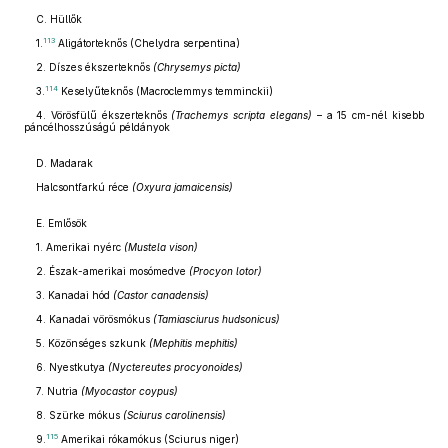
C. Hüllők
113
1.
Aligátorteknős (Chelydra serpentina)
2. Díszes ékszerteknős
(Chrysemys picta)
114
3.
Keselyűteknős (Macroclemmys temminckii)
4. Vörösfülű ékszerteknős
(Trachemys scripta elegans)
– a 15 cm-nél kisebb
páncélhosszúságú példányok
D. Madarak
Halcsontfarkú réce
(Oxyura jamaicensis)
E. Emlősök
1. Amerikai nyérc
(Mustela vison)
2. Észak-amerikai mosómedve
(Procyon lotor)
3. Kanadai hód
(Castor canadensis)
4. Kanadai vörösmókus
(Tamiasciurus hudsonicus)
5. Közönséges szkunk
(Mephitis mephitis)
6. Nyestkutya
(Nyctereutes procyonoides)
7. Nutria
(Myocastor coypus)
8. Szürke mókus
(Sciurus carolinensis)
115
9.
Amerikai rókamókus (Sciurus niger)