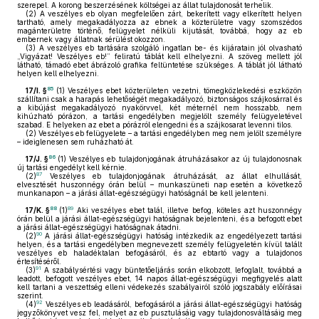
szerepel. A korong beszerzésének költségei az állat tulajdonosát terhelik.
(2)
A veszélyes eb olyan megfelelően zárt, bekerített vagy elkerített helyen
tartható, amely megakadályozza az ebnek a közterületre vagy szomszédos
magánterületre történő, felügyelet nélküli kijutását, továbbá, hogy az eb
embernek vagy állatnak sérülést okozzon.
(3)
A veszélyes eb tartására szolgáló ingatlan be- és kijáratain jól olvasható
„Vigyázat! Veszélyes eb!” feliratú táblát kell elhelyezni. A szöveg mellett jól
látható, támadó ebet ábrázoló grafika feltüntetése szükséges. A táblát jól látható
helyen kell elhelyezni.
85
17/I. §
(1)
Veszélyes ebet közterületen vezetni, tömegközlekedési eszközön
szállítani csak a harapás lehetőségét megakadályozó, biztonságos szájkosárral és
a kibújást megakadályozó nyakörvvel, két méternél nem hosszabb, nem
kihúzható pórázon, a tartási engedélyben megjelölt személy felügyeletével
szabad. E helyeken az ebet a pórázról elengedni és a szájkosarat levenni tilos.
(2)
Veszélyes eb felügyelete – a tartási engedélyben meg nem jelölt személyre
– ideiglenesen sem ruházható át.
86
17/J. §
(1)
Veszélyes eb tulajdonjogának átruházásakor az új tulajdonosnak
új tartási engedélyt kell kérnie.
87
(2)
Veszélyes eb tulajdonjogának átruházását, az állat elhullását,
elvesztését huszonnégy órán belül – munkaszüneti nap esetén a következő
munkanapon – a járási állat-egészségügyi hatóságnál be kell jelenteni.
88
89
17/K. §
(1)
Aki veszélyes ebet talál, illetve befog, köteles azt huszonnégy
órán belül a járási állat-egészségügyi hatóságnak bejelenteni, és a befogott ebet
a járási állat-egészségügyi hatóságnak átadni.
90
(2)
A járási állat-egészségügyi hatóság intézkedik az engedélyezett tartási
helyen, és a tartási engedélyben megnevezett személy felügyeletén kívül talált
veszélyes eb haladéktalan befogásáról, és az ebtartó vagy a tulajdonos
értesítéséről.
91
(3)
A szabálysértési vagy büntetőeljárás során elkobzott, lefoglalt, továbbá a
leadott, befogott veszélyes ebet, 14 napos állat-egészségügyi megfigyelés alatt
kell tartani a veszettség elleni védekezés szabályairól szóló jogszabály előírásai
szerint.
92
(4)
Veszélyes eb leadásáról, befogásáról a járási állat-egészségügyi hatóság
jegyzőkönyvet vesz fel, melyet az eb pusztulásáig vagy tulajdonosváltásáig meg