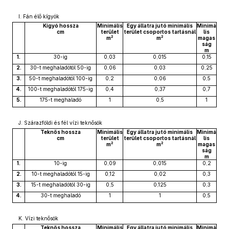
I. Fán élő kígyók
Kígyó hossza
Minimális
Egy állatra jutó minimális
Minimá
cm
terület
terület csoportos tartásnál
lis
2
2
m
m
magas
ság
m
1.
30-ig
0,03
0,015
0,15
2.
30-t meghaladótól 50-ig
0,06
0,03
0,25
3.
50-t meghaladótól 100-ig
0,2
0,06
0,5
4.
100-t meghaladótól 175-ig
0,4
0,37
0,7
5.
175-t meghaladó
1
0,5
1
J. Szárazföldi és fél vízi teknősök
Teknős hossza
Minimális
Egy állatra jutó minimális
Minimá
cm
terület
terület csoportos tartásnál
lis
2
2
m
m
magas
ság
m
1.
10-ig
0,09
0,015
0,2
2.
10-t meghaladótól 15-ig
0,12
0,02
0,3
3.
15-t meghaladótól 30-ig
0,5
0,125
0,3
4.
30-t meghaladó
1
1
0,5
K. Vízi teknősök
Teknős hossza
Minimális
Egy állatra jutó minimális
Minimá