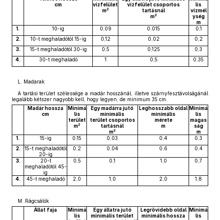
cm
vízfelület
vízfelület csoportos
lis
2
m
tartásnál
vízmél
2
m
ység
m
1.
10-ig
0,09
0,015
0,1
2.
10-t meghaladótól 15-ig
0,12
0,02
0,2
3.
15-t meghaladótól 30-ig
0,5
0,125
0,3
4.
30-t meghaladó
1
0,5
0,35
L. Madarak
A tartási terület szélessége a madár hosszánál, illetve szárnyfesztávolságánál
legalább kétszer nagyobb kell, hogy legyen, de minimum 35 cm.
Madár hossza
Minimá
Egy madárra jutó
Leghosszabb oldal
Minimá
cm
lis
minimális
minimális
lis
terület
terület csoportos
mérete
magas
2
m
tartásnál
m
ság
2
m
m
1.
15-ig
0,15
0,03
0,4
0,3
2.
15-t meghaladótól
0,2
0,04
0,6
0,4
20-ig
3.
20-t
0,5
0,1
1,0
0,7
meghaladótól 45-
ig
4.
45-t meghaladó
2,0
1,0
2,0
1,8
M. Rágcsálók
Állat faja
Minimá
Egy állatra jutó
Legrövidebb oldal
Minimá
lis
minimális terület
minimális hossza
lis