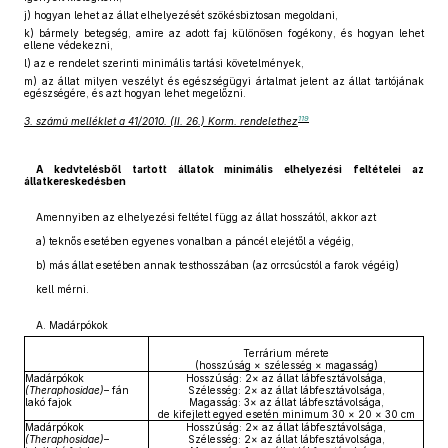
j)
hogyan lehet az állat elhelyezését szökésbiztosan megoldani,
k)
bármely betegség, amire az adott faj különösen fogékony, és hogyan lehet
ellene védekezni,
l)
az e rendelet szerinti minimális tartási követelmények,
m)
az állat milyen veszélyt és egészségügyi ártalmat jelent az állat tartójának
egészségére, és azt hogyan lehet megelőzni.
119
3. számú melléklet a 41/2010. (II. 26.) Korm. rendelethez
A kedvtelésből tartott állatok minimális elhelyezési feltételei az
állatkereskedésben
Amennyiben az elhelyezési feltétel függ az állat hosszától, akkor azt
a) teknős esetében egyenes vonalban a páncél elejétől a végéig,
b) más állat esetében annak testhosszában (az orrcsúcstól a farok végéig)
kell mérni.
A. Madárpókok
Terrárium mérete
(hosszúság × szélesség × magasság)
Madárpókok
Hosszúság: 2× az állat lábfesztávolsága,
(Theraphosidae)
– fán
Szélesség: 2× az állat lábfesztávolsága,
lakó fajok
Magasság: 3× az állat lábfesztávolsága,
de kifejlett egyed esetén minimum 30 × 20 × 30 cm
Madárpókok
Hosszúság: 2× az állat lábfesztávolsága,
(Theraphosidae)
–
Szélesség: 2× az állat lábfesztávolsága,