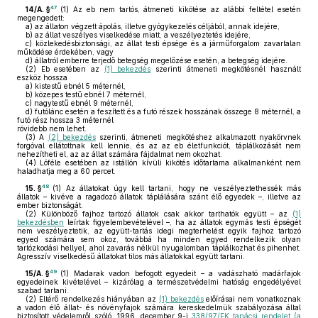
47
14/A. §
(1)
Az eb nem tartós, átmeneti kikötése az alábbi feltétel esetén
megengedett:
a)
az állaton végzett ápolás, illetve gyógykezelés céljából, annak idejére,
b)
az állat veszélyes viselkedése miatt, a veszélyeztetés idejére,
c)
közlekedésbiztonsági, az állat testi épsége és a járműforgalom zavartalan
működése érdekében, vagy
d)
állatról emberre terjedő betegség megelőzése esetén, a betegség idejére.
(2)
Eb esetében az
(1) bekezdés
szerinti átmeneti megkötésnél használt
eszköz hossza
a)
kistestű ebnél 5 méternél,
b)
közepes testű ebnél 7 méternél,
c)
nagytestű ebnél 9 méternél,
d)
futólánc esetén a feszített és a futó részek hosszának összege 8 méternél, a
futó rész hossza 3 méternél
rövidebb nem lehet.
(3)
A
(2) bekezdés
szerinti, átmeneti megkötéshez alkalmazott nyakörvnek
forgóval ellátottnak kell lennie, és az az eb életfunkciót, táplálkozását nem
nehezítheti el, az az állat számára fájdalmat nem okozhat.
(4)
Lóféle esetében az istállón kívüli kikötés időtartama alkalmanként nem
haladhatja meg a 60 percet.
48
15. §
(1)
Az állatokat úgy kell tartani, hogy ne veszélyeztethessék más
állatok – kivéve a ragadozó állatok táplálására szánt élő egyedek –, illetve az
ember biztonságát.
(2)
Különböző fajhoz tartozó állatok csak akkor tarthatók együtt – az
(1)
bekezdésben
leírtak figyelembevételével –, ha az állatok egymás testi épségét
nem veszélyeztetik, az együtt-tartás idegi megterhelést egyik fajhoz tartozó
egyed számára sem okoz, továbbá ha minden egyed rendelkezik olyan
tartózkodási hellyel, ahol zavarás nélkül nyugalomban táplálkozhat és pihenhet.
Agresszív viselkedésű állatokat tilos más állatokkal együtt tartani.
49
15/A. §
(1)
Madarak vadon befogott egyedeit – a vadászható madárfajok
egyedeinek kivételével – kizárólag a természetvédelmi hatóság engedélyével
szabad tartani.
(2)
Eltérő rendelkezés hiányában az
(1) bekezdés
előírásai nem vonatkoznak
a vadon élő állat- és növényfajok számára kereskedelmük szabályozása által
biztosított védelemről szóló, 1996. december 9-i
338/97/EK tanácsi rendelet (a