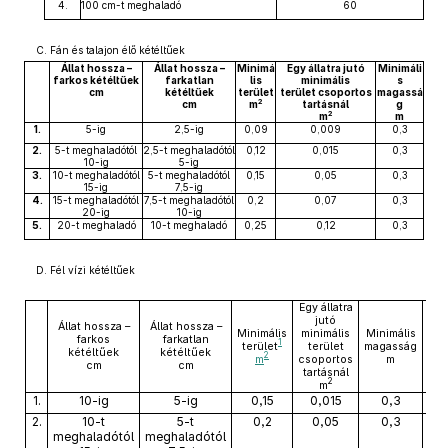
4.
100 cm-t meghaladó
60
C. Fán és talajon élő kétéltűek
Állat hossza –
Állat hossza –
Minimá
Egy állatra jutó
Minimáli
farkos kétéltűek
farkatlan
lis
minimális
s
cm
kétéltűek
terület
terület csoportos
magassá
2
cm
m
tartásnál
g
2
m
m
1.
5-ig
2,5-ig
0,09
0,009
0,3
2.
5-t meghaladótól
2,5-t meghaladótól
0,12
0,015
0,3
10-ig
5-ig
3.
10-t meghaladótól
5-t meghaladótól
0,15
0,05
0,3
15-ig
7,5-ig
4.
15-t meghaladótól
7,5-t meghaladótól
0,2
0,07
0,3
20-ig
10-ig
5.
20-t meghaladó
10-t meghaladó
0,25
0,12
0,3
D. Fél vízi kétéltűek
Egy állatra
jutó
Állat hossza –
Állat hossza –
Minimális
minimális
Minimális
Mi
farkos
farkatlan
1
terület
terület
magasság
víz
kétéltűek
kétéltűek
2
m
csoportos
m
cm
cm
tartásnál
2
m
1.
10-ig
5-ig
0,15
0,015
0,3
2.
10-t
5-t
0,2
0,05
0,3
meghaladótól
meghaladótól