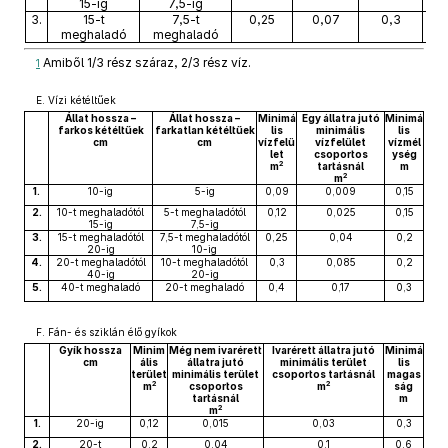
15-ig
7,5-ig
3.
15-t
7,5-t
0,25
0,07
0,3
meghaladó
meghaladó
Amiből 1/3 rész száraz, 2/3 rész víz.
1
E. Vízi kétéltűek
Állat hossza –
Állat hossza –
Minimá
Egy állatra jutó
Minimá
farkos kétéltűek
farkatlan kétéltűek
lis
minimális
lis
cm
cm
vízfelü
vízfelület
vízmél
let
csoportos
ység
2
m
tartásnál
m
2
m
1.
10-ig
5-ig
0,09
0,009
0,15
2.
10-t meghaladótól
5-t meghaladótól
0,12
0,025
0,15
15-ig
7,5-ig
3.
15-t meghaladótól
7,5-t meghaladótól
0,25
0,04
0,2
20-ig
10-ig
4.
20-t meghaladótól
10-t meghaladótól
0,3
0,085
0,2
40-ig
20-ig
5.
40-t meghaladó
20-t meghaladó
0,4
0,17
0,3
F. Fán- és sziklán élő gyíkok
Gyík hossza
Minim
Még nem ivarérett
Ivarérett állatra jutó
Minimá
cm
ális
állatra jutó
minimális terület
lis
terület
minimális terület
csoportos tartásnál
magas
2
2
m
csoportos
m
ság
tartásnál
m
2
m
1.
20-ig
0,12
0,015
0,03
0,3
2.
20-t
0,2
0,04
0,1
0,6