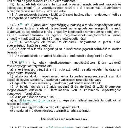
kell őrizni és gondoskodni kell a nyilvántartásáról.
(5)
Ha az eb tulajdonosa a befogással, őrzéssel, megfigyeléssel kapcsolatos
költségeket megtéríti, a veszélyes ebet részére első alkalommal – állatvédelmi
bírság kiszabása mellett – vissza kell adni.
(6)
A veszélyes eb életének kioltásáról szóló határozatban rendelkezni kell az
azt végrehajtó állatorvos személyéről.
93
94
17/L. §
(1)
A járási állat-egészségügyi hatóság a tartási engedélyben előírt
biztonságos tartási feltételek teljesülését az engedélyben megjelölt határidő
lejártával, de legkésőbb a tartási engedély kiadásától számított 30 nap elteltével,
az eb ivartalanításának és egyedi megjelölésének megtörténtét a tartási
engedély kiadásától számított 30 nap elteltével ellenőrzi.
95
(2)
A veszélyes eb tartási feltételeinek megtartását a járási állat-
egészségügyi hatóság ellenőrzi.
(3)
Az ebtartó a tartási engedélyt az ellenőrzésre jogosult felhívására köteles
bemutatni.
(4)
Az ebtartó köteles a tartási feltételek ellenőrzését elősegíteni és tűrni.
96
17/M. §
(1)
Az ebek viselkedésének megítélésében jártas szakértői
tevékenységet az folytathat, aki
a)
a tevékenység végzésére irányuló szándékát az állatvédelmi hatóságnak
bejelentette, továbbá
b)
állatorvos doktori képesítéssel, és a képesítés megszerzésétől számított
legalább ötéves szakirányú szakmai gyakorlattal rendelkezik, vagy
c)
legalább tízéves szakirányú szakmai gyakorlattal rendelkezik.
(2)
A bejelentésnek az állatok védelméről és kíméletéről szóló törvényben
meghatározott adatokon túl tartalmaznia kell a kérelmező képzettségére
vonatkozó információkat.
(3)
A bejelentéshez csatolni kell
a)
az
(1) bekezdés b) pontja
szerinti képesítési feltétel meglétét tanúsító okirat
hiteles másolatát,
b)
a szakmai gyakorlati idő meglétét igazoló iratot,
c)
a szakmai működés részletes leírását tartalmazó iratot.
Átmeneti és záró rendelkezések
18. §
(1)
Ez a rendelet – a
(2) bekezdésben
foglalt eltéréssel – a kihirdetését