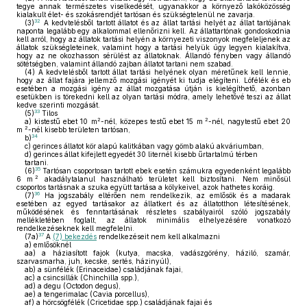
tegye annak természetes viselkedését, ugyanakkor a környező lakóközösség
kialakult élet- és szokásrendjét tartósan és szükségtelenül ne zavarja.
32
(3)
A kedvtelésből tartott állatot és az állat tartási helyét az állat tartójának
naponta legalább egy alkalommal ellenőrizni kell. Az állattartónak gondoskodnia
kell arról, hogy az állatok tartási helyén a környezeti viszonyok megfeleljenek az
állatok szükségleteinek, valamint hogy a tartási helyük úgy legyen kialakítva,
hogy az ne okozhasson sérülést az állatoknak. Állandó fényben vagy állandó
sötétségben, valamint állandó zajban állatot tartani nem szabad.
(4)
A kedvtelésből tartott állat tartási helyének olyan méretűnek kell lennie,
hogy az állat fajára jellemző mozgási igényét ki tudja elégíteni. Lófélék és eb
esetében a mozgási igény az állat mozgatása útján is kielégíthető, azonban
esetükben is törekedni kell az olyan tartási módra, amely lehetővé teszi az állat
kedve szerinti mozgását.
33
(5)
Tilos
2
2
a)
kistestű ebet 10 m
-nél, közepes testű ebet 15 m
-nél, nagytestű ebet 20
2
m
-nél kisebb területen tartósan,
34
b)
c)
gerinces állatot kör alapú kalitkában vagy gömb alakú akváriumban,
d)
gerinces állat kifejlett egyedét 30 liternél kisebb űrtartalmú térben
tartani.
35
(6)
Tartósan csoportosan tartott ebek esetén számukra egyedenként legalább
2
6 m
akadálytalanul használható területet kell biztosítani. Nem minősül
csoportos tartásnak a szuka együtt tartása a kölykeivel, azok hathetes koráig.
36
(7)
Ha jogszabály eltérően nem rendelkezik, az emlősök és a madarak
esetében az egyed tartásakor az állatkert és az állatotthon létesítésének,
működésének és fenntartásának részletes szabályairól szóló jogszabály
mellékletében foglalt, az állatok minimális elhelyezésére vonatkozó
rendelkezéseknek kell megfelelni.
37
(7a)
A
(7) bekezdés
rendelkezéseit nem kell alkalmazni
a)
emlősöknél
aa)
a háziasított fajok (kutya, macska, vadászgörény, háziló, szamár,
szarvasmarha, juh, kecske, sertés, házinyúl),
ab)
a sünfélék (Erinaceidae) családjának fajai,
ac)
a csincsillák (Chinchilla spp.),
ad)
a degu (Octodon degus),
ae)
a tengerimalac (Cavia porcellus),
af)
a hörcsögfélék (Cricetidae spp.) családjának fajai és