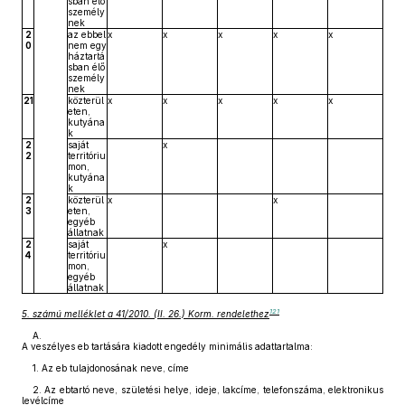
sban élő
személy
nek
2
az ebbel
x
x
x
x
x
0
nem egy
háztartá
sban élő
személy
nek
21
közterül
x
x
x
x
x
eten,
kutyána
k
2
saját
x
2
territóriu
mon,
kutyána
k
2
közterül
x
x
3
eten,
egyéb
állatnak
2
saját
x
4
territóriu
mon,
egyéb
állatnak
121
5. számú melléklet a 41/2010. (II. 26.) Korm. rendelethez
A.
A veszélyes eb tartására kiadott engedély minimális adattartalma:
1. Az eb tulajdonosának neve, címe
2. Az ebtartó neve, születési helye, ideje, lakcíme, telefonszáma, elektronikus
levélcíme