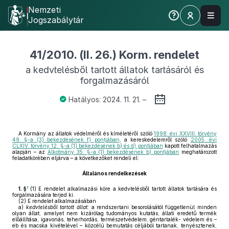
Nemzeti
Jogszabálytár
41/2010. (II. 26.) Korm. rendelet
a kedvtelésből tartott állatok tartásáról és
forgalmazásáról
Hatályos: 2024. 11. 21. –
A Kormány az állatok védelméről és kíméletéről szóló
1998. évi XXVIII. törvény
49. §-a (3) bekezdésének f) pontjában
, a kereskedelemről szóló
2005. évi
CLXIV. törvény 12. §-a (1) bekezdésének b) és d) pontjában
kapott felhatalmazás
alapján – az
Alkotmány 35. §-a (1) bekezdésének b) pontjában
meghatározott
feladatkörében eljárva – a következőket rendeli el:
Általános rendelkezések
1
1. §
(1)
E rendelet alkalmazási köre a kedvtelésből tartott állatok tartására és
forgalmazására terjed ki.
(2)
E rendelet alkalmazásában
a)
kedvtelésből tartott állat:
a rendszertani besorolásától függetlenül minden
olyan állat, amelyet nem kizárólag tudományos kutatás, állati eredetű termék
előállítása, igavonás, teherhordás, természetvédelem, géntartalék- védelem és –
eb és macska kivételével – közcélú bemutatás céljából tartanak, tenyésztenek,