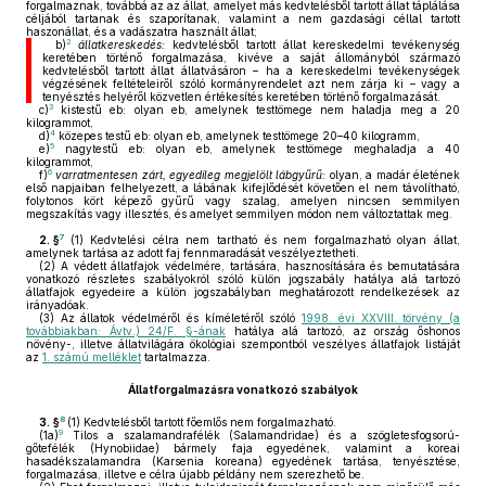
forgalmaznak, továbbá az az állat, amelyet más kedvtelésből tartott állat táplálása
céljából tartanak és szaporítanak, valamint a nem gazdasági céllal tartott
haszonállat, és a vadászatra használt állat;
2
b)
állatkereskedés:
kedvtelésből tartott állat kereskedelmi tevékenység
keretében történő forgalmazása, kivéve a saját állományból származó
kedvtelésből tartott állat állatvásáron – ha a kereskedelmi tevékenységek
végzésének feltételeiről szóló kormányrendelet azt nem zárja ki – vagy a
tenyésztés helyéről közvetlen értékesítés keretében történő forgalmazását.
3
c)
kistestű eb: olyan eb, amelynek testtömege nem haladja meg a 20
kilogrammot,
4
d)
közepes testű eb: olyan eb, amelynek testtömege 20–40 kilogramm,
5
e)
nagytestű eb: olyan eb, amelynek testtömege meghaladja a 40
kilogrammot,
6
f)
varratmentesen zárt, egyedileg megjelölt lábgyűrű:
olyan, a madár életének
első napjaiban felhelyezett, a lábának kifejlődését követően el nem távolítható,
folytonos kört képező gyűrű vagy szalag, amelyen nincsen semmilyen
megszakítás vagy illesztés, és amelyet semmilyen módon nem változtattak meg.
7
2. §
(1)
Kedvtelési célra nem tartható és nem forgalmazható olyan állat,
amelynek tartása az adott faj fennmaradását veszélyeztetheti.
(2)
A védett állatfajok védelmére, tartására, hasznosítására és bemutatására
vonatkozó részletes szabályokról szóló külön jogszabály hatálya alá tartozó
állatfajok egyedeire a külön jogszabályban meghatározott rendelkezések az
irányadóak.
(3)
Az állatok védelméről és kíméletéről szóló
1998. évi XXVIII. törvény (a
továbbiakban: Ávtv.) 24/F. §-ának
hatálya alá tartozó, az ország őshonos
növény-, illetve állatvilágára ökológiai szempontból veszélyes állatfajok listáját
az
1. számú melléklet
tartalmazza.
Állatforgalmazásra vonatkozó szabályok
8
3. §
(1)
Kedvtelésből tartott főemlős nem forgalmazható.
9
(1a)
Tilos a szalamandrafélék (Salamandridae) és a szögletesfogsorú-
gőtefélék (Hynobiidae) bármely faja egyedének, valamint a koreai
hasadékszalamandra (Karsenia koreana) egyedének tartása, tenyésztése,
forgalmazása, illetve e célra újabb példány nem szerezhető be.