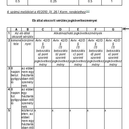
0,5
0,25
0,5
1
120
4. számú melléklet a 41/2010. (II. 26.) Korm. rendelethez
Eb által okozott sérülés jogkövetkezményei
A
B
C
D
E
F
G
1
Az eb által
Alkalmazható jogkövetkezmények
okozott sérülés
2
kimene
körülmé
Ávtv. 42/D.
Ávtv. 42/D.
Ávtv. 42/D.
Ávtv. 42/D.
Ávtv. 42/D.
tele
nyei
§
§
§
§
§
(1)
(1)
(1)
(1)
(1)
bekezdés
bekezdés
bekezdés
bekezdés
bekezdés
a) pont
b) pont
c) pont
d) pont
e) pont
szerinti
szerinti
szerinti
szerinti
szerinti
jogkövetkez
jogkövetkez
jogkövetkez
jogkövetkez
jogkövetkez
mény
mény
mény
mény
mény
3
8
az ebbel
napon
nem egy
belül
háztartá
gyógyu
sban élő
ló
személy
nek
4
8
az ebbel
napon
egy
túl
háztartá
gyógyu
sban élő
ló
személy
nek
5
közterül
x
x
x
x
x
eten, az
ebbel
nem egy
háztartá
sban élő