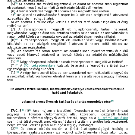
adatbázisban regisztráltatni.
60
(5)
Az adatbázisba történő regisztráció, valamint az adatbázisban regisztrált
eb adatának megváltozása miatt történő adatmódosítás díjmentes.
(6)
A transzponderrel megjelölt eb tartójának megváltozása esetén
61
a)
az új tartó az adatváltozást 8 napon belül köteles a szolgáltató állatorvossal
az adatbázisban regisztráltatni,
b)
az adatbázis működtetője köteles a korábbi tartó adatait legalább öt évig
nyilvántartani.
(7)
A transzponderrel megjelölt eb tulajdonosának, tartási helyének
megváltozása, vagy az állat elpusztulása esetén az eb tartója az adatváltozást 8
napon belül köteles a magánállatorvossal az adatbázisban regisztráltatni.
62
(8)
A transzponderrel megjelölt eb ivartalanítását vagy kisállatútlevele
kiállítását az azt elvégző szolgáltató állatorvos 8 napon belül köteles az
adatbázisban regisztrálni.
(9)
Az ebösszeírás során felvett, az adatbázisban nyilvántartottaktól eltérő
vagy abból hiányzó adatokról a jegyző köteles az adatbázis működtetőjét
értesíteni.
63
(10)
Négy hónaposnál idősebb eb csak transzponderrel megjelölve tartható.
64
(11)
A
(10) bekezdésekben
foglaltak betartását a jegyző és a járási állat-
egészségügyi hatóság ellenőrzi.
65
(12)
A négy hónaposnál idősebb transzponderrel nem jelölt ebről a jegyző és
a szolgáltató állatorvos köteles jelentést tenni a járási állat-egészségügyi hatóság
felé.
Eb okozta fizikai sérülés, illetve ennek veszélye keletkezésekor felmerülő
hatósági feladatok,
66
valamint a veszélyes eb tartása és a tartás engedélyezése
67
68
17/C. §
(1)
Amennyiben a települési, fővárosban a kerület önkormányzat
jegyzője, a Fővárosi Önkormányzat által közvetlenül igazgatott terület
tekintetében a fővárosi főjegyző arról értesül, hogy eb a
4. számú melléklet
szerinti sérülést okozott, arról köteles írásban értesíteni a sérülés keletkezésének
helye szerint illetékes járási állat-egészségügyi hatóságot.
69
(2)
Eb okozta sérülés esetén a járási állat-egészségügyi hatóság a
közigazgatási szabályszegések szankcióiról szóló törvényben foglaltakon túl az