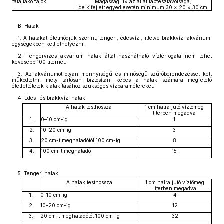
talajlakó fajok
Magasság: 1× az állat lábfesztávolsága,
de kifejlett egyed esetén minimum 30 × 20 × 30 cm
B. Halak
1. A halakat életmódjuk szerint, tengeri, édesvízi, illetve brakkvízi akváriumi
egységekben kell elhelyezni.
2. Tengervizes akvárium halak által használható víztérfogata nem lehet
kevesebb 100 liternél.
3. Az akváriumot olyan mennyiségű és minőségű szűrőberendezéssel kell
működtetni, mely tartósan biztosítani képes a halak számára megfelelő
életfeltételek kialakításához szükséges vízparamétereket.
4. Édes- és brakkvízi halak
A halak testhossza
1 cm halra jutó víztömeg
literben megadva
1.
0–10 cm-ig
1
2.
10–20 cm-ig
3
3.
20 cm-t meghaladótól 100 cm-ig
8
4.
100 cm-t meghaladó
15
5. Tengeri halak
A halak testhossza
1 cm halra jutó víztömeg
literben megadva
1.
0–10 cm-ig
4
2.
10–20 cm-ig
12
3.
20 cm-t meghaladótól 100 cm-ig
32