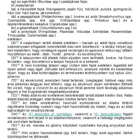
ag)
az egérfélék (Muridae spp.) családjának fajai,
b)
madaraknál
ba)
a háziasított fajok (házigalamb, japán fürj, házityúk, pulyka, gyöngytyúk,
házi lúd, házi kacsa, pézsmaréce),
bb)
a papagájfajok (Psittaciformes spp.), kivéve az arák (Anodorhynchus spp.,
Cyanopsitta spp., Ara spp., Orthopsittaca spp., Primolius spp.) és a
bejelentésköteles kakaduk (Cacatuidae spp.),
bc)
a galambfajok (Columbiformes spp.) és
bd)
a pintyfajok (Fringillidae, Ploceidae, Viduidae, Estrildidae, Passerellidae,
Thraupidae, Cardinalidae spp.)
esetében.
38
(8)
A csoportosan tartott állatok esetében – hacsak az adott fajra vonatkozó
tudományosan elfogadott ismeretekből más nem következik – a tartási helyet úgy
kell kialakítani, hogy mindegyik egyed versengés és agresszió nélkül egy időben
hozzáférjen az etető-, itató-, fürdő-, pihenő-, és búvóhelyhez.
39
(9)
A talajszinten élő állatok hálós aljzaton nem tarthatók, kivéve, ha füves
területen, vagy közvetlenül a talajon helyezik el a ketrecet.
40
(10)
A nem kizárólag talajon vagy vízben lakó fajok esetében legalább két
olyan polcot vagy ágat, ülőrudat kell elhelyezni, amelyek mérete és kialakítása
olyan, hogy az állat biztonságban és természetes testhelyzetben tud rajtuk ülni,
pihenni.
41
(11)
Az akváriumot, amelyben halat tartanak, üveglappal, hálóval vagy más
arra alkalmas tárggyal kell lefedni, vagy az akvárium olyan mértékben tölthető
fel vízzel, hogy a vízszint és az akvárium felső pereme közti távolság alkalmas
legyen a hal kiugrásának megakadályozására.
42
(12)
Patás állat és eb kivételével kedvtelésből tartott állatot kikötni tilos. Patás
állatot állandó jelleggel, ebet tartósan kikötve tartani tilos.
43
(13)
Az ebek vezetéséhez használt eszközöknek az állatra történő
rögzítésére kizárólag nyakörv vagy hám használható oly módon, hogy az az állat
egészségét ne veszélyeztesse.
44
(14)
Az
(5) bekezdés a) pontjában
, valamint a
(6) bekezdésben
foglalt
rendelkezés nem terjed ki az állatmenhelyekre, valamint a hatósági megfigyelés
alá vont ebek tartására.
45
(15)
Az eb, macska és görény kölyköket nyolchetes korukig anyjukkal kell
tartani.
46
(16)
Hím sziámi harcoshalakat úgy kell tartani, hogy azok egymást, illetve
tükörképüket ne láthassák.