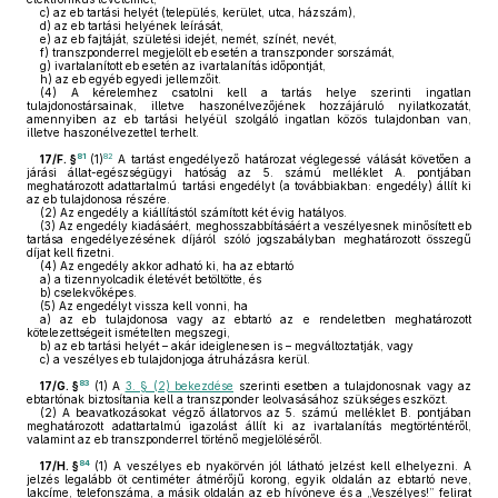
c)
az eb tartási helyét (település, kerület, utca, házszám),
d)
az eb tartási helyének leírását,
e)
az eb fajtáját, születési idejét, nemét, színét, nevét,
f)
transzponderrel megjelölt eb esetén a transzponder sorszámát,
g)
ivartalanított eb esetén az ivartalanítás időpontját,
h)
az eb egyéb egyedi jellemzőit.
(4)
A kérelemhez csatolni kell a tartás helye szerinti ingatlan
tulajdonostársainak, illetve haszonélvezőjének hozzájáruló nyilatkozatát,
amennyiben az eb tartási helyéül szolgáló ingatlan közös tulajdonban van,
illetve haszonélvezettel terhelt.
81
82
17/F. §
(1)
A tartást engedélyező határozat véglegessé válását követően a
járási állat-egészségügyi hatóság az 5. számú melléklet A. pontjában
meghatározott adattartalmú tartási engedélyt (a továbbiakban: engedély) állít ki
az eb tulajdonosa részére.
(2)
Az engedély a kiállítástól számított két évig hatályos.
(3)
Az engedély kiadásáért, meghosszabbításáért a veszélyesnek minősített eb
tartása engedélyezésének díjáról szóló jogszabályban meghatározott összegű
díjat kell fizetni.
(4)
Az engedély akkor adható ki, ha az ebtartó
a)
a tizennyolcadik életévét betöltötte, és
b)
cselekvőképes.
(5)
Az engedélyt vissza kell vonni, ha
a)
az eb tulajdonosa vagy az ebtartó az e rendeletben meghatározott
kötelezettségeit ismételten megszegi,
b)
az eb tartási helyét – akár ideiglenesen is – megváltoztatják, vagy
c)
a veszélyes eb tulajdonjoga átruházásra kerül.
83
17/G. §
(1)
A
3. § (2) bekezdése
szerinti esetben a tulajdonosnak vagy az
ebtartónak biztosítania kell a transzponder leolvasásához szükséges eszközt.
(2)
A beavatkozásokat végző állatorvos az 5. számú melléklet B. pontjában
meghatározott adattartalmú igazolást állít ki az ivartalanítás megtörténtéről,
valamint az eb transzponderrel történő megjelöléséről.
84
17/H. §
(1)
A veszélyes eb nyakörvén jól látható jelzést kell elhelyezni. A
jelzés legalább öt centiméter átmérőjű korong, egyik oldalán az ebtartó neve,
lakcíme, telefonszáma, a másik oldalán az eb hívóneve és a „Veszélyes!” felirat