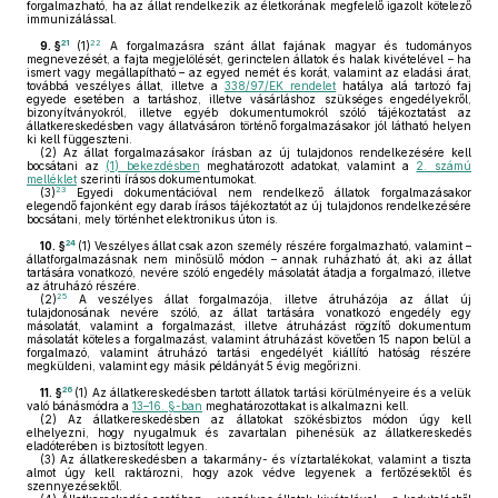
forgalmazható, ha az állat rendelkezik az életkorának megfelelő igazolt kötelező
immunizálással.
21
22
9. §
(1)
A forgalmazásra szánt állat fajának magyar és tudományos
megnevezését, a fajta megjelölését, gerinctelen állatok és halak kivételével – ha
ismert vagy megállapítható – az egyed nemét és korát, valamint az eladási árat,
továbbá veszélyes állat, illetve a
338/97/EK rendelet
hatálya alá tartozó faj
egyede esetében a tartáshoz, illetve vásárláshoz szükséges engedélyekről,
bizonyítványokról, illetve egyéb dokumentumokról szóló tájékoztatást az
állatkereskedésben vagy állatvásáron történő forgalmazásakor jól látható helyen
ki kell függeszteni.
(2)
Az állat forgalmazásakor írásban az új tulajdonos rendelkezésére kell
bocsátani az
(1) bekezdésben
meghatározott adatokat, valamint a
2. számú
melléklet
szerinti írásos dokumentumokat.
23
(3)
Egyedi dokumentációval nem rendelkező állatok forgalmazásakor
elegendő fajonként egy darab írásos tájékoztatót az új tulajdonos rendelkezésére
bocsátani, mely történhet elektronikus úton is.
24
10. §
(1)
Veszélyes állat csak azon személy részére forgalmazható, valamint –
állatforgalmazásnak nem minősülő módon – annak ruházható át, aki az állat
tartására vonatkozó, nevére szóló engedély másolatát átadja a forgalmazó, illetve
az átruházó részére.
25
(2)
A veszélyes állat forgalmazója, illetve átruházója az állat új
tulajdonosának nevére szóló, az állat tartására vonatkozó engedély egy
másolatát, valamint a forgalmazást, illetve átruházást rögzítő dokumentum
másolatát köteles a forgalmazást, valamint átruházást követően 15 napon belül a
forgalmazó, valamint átruházó tartási engedélyét kiállító hatóság részére
megküldeni, valamint egy másik példányát 5 évig megőrizni.
26
11. §
(1)
Az állatkereskedésben tartott állatok tartási körülményeire és a velük
való bánásmódra a
13–16. §-ban
meghatározottakat is alkalmazni kell.
(2)
Az állatkereskedésben az állatokat szökésbiztos módon úgy kell
elhelyezni, hogy nyugalmuk és zavartalan pihenésük az állatkereskedés
eladóterében is biztosított legyen.
(3)
Az állatkereskedésben a takarmány- és víztartalékokat, valamint a tiszta
almot úgy kell raktározni, hogy azok védve legyenek a fertőzésektől és
szennyezésektől.