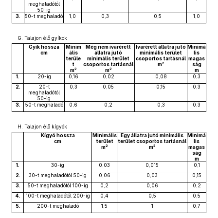
meghaladótól
50-ig
3.
50-t meghaladó
1,0
0,3
0,5
1,0
G. Talajon élő gyíkok
Gyík hossza
Minim
Még nem ivarérett
Ivarérett állatra jutó
Minimá
cm
ális
állatra jutó
minimális terület
lis
terüle
minimális terület
csoportos tartásnál
magas
2
t
csoportos tartásnál
m
ság
2
2
m
m
m
1.
20-ig
0,16
0,02
0,08
0,3
2.
20-t
0,3
0,05
0,15
0,3
meghaladótól
50-ig
3.
50-t meghaladó
0,6
0,2
0,3
0,3
H. Talajon élő kígyók
Kígyó hossza
Minimális
Egy állatra jutó minimális
Minimá
cm
terület
terület csoportos tartásnál
lis
2
2
m
m
magas
ság
m
1.
30-ig
0,03
0,015
0,1
2.
30-t meghaladótól 50-ig
0,06
0,03
0,15
3.
50-t meghaladótól 100-ig
0,2
0,06
0,2
4.
100-t meghaladótól 200-ig
0,4
0,5
0,5
5.
200-t meghaladó
1,5
1
0,7