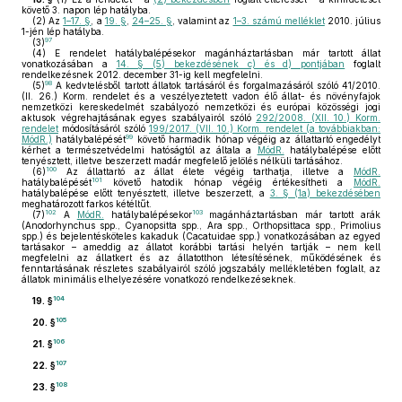
követő 3. napon lép hatályba.
(2)
Az
1–17. §
, a
19. §
,
24–25. §
, valamint az
1–3. számú melléklet
2010. július
1-jén lép hatályba.
97
(3)
(4)
E rendelet hatálybalépésekor magánháztartásban már tartott állat
vonatkozásában a
14. § (5) bekezdésének c) és d) pontjában
foglalt
rendelkezésnek 2012. december 31-ig kell megfelelni.
98
(5)
A kedvtelésből tartott állatok tartásáról és forgalmazásáról szóló 41/2010.
(II. 26.) Korm. rendelet és a veszélyeztetett vadon élő állat- és növényfajok
nemzetközi kereskedelmét szabályozó nemzetközi és európai közösségi jogi
aktusok végrehajtásának egyes szabályairól szóló
292/2008. (XII. 10.) Korm.
rendelet
módosításáról szóló
199/2017. (VII. 10.) Korm. rendelet (a továbbiakban:
99
MódR.)
hatálybalépését
követő harmadik hónap végéig az állattartó engedélyt
kérhet a természetvédelmi hatóságtól az általa a
MódR.
hatálybalépése előtt
tenyésztett, illetve beszerzett madár megfelelő jelölés nélküli tartásához.
100
(6)
Az állattartó az állat élete végéig tarthatja, illetve a
MódR.
101
hatálybalépését
követő hatodik hónap végéig értékesítheti a
MódR.
hatálybalépése előtt tenyésztett, illetve beszerzett, a
3. § (1a) bekezdésében
meghatározott farkos kétéltűt.
102
103
(7)
A
MódR.
hatálybalépésekor
magánháztartásban már tartott arák
(Anodorhynchus spp., Cyanopsitta spp., Ara spp., Orthopsittaca spp., Primolius
spp.) és bejelentésköteles kakaduk (Cacatuidae spp.) vonatkozásában az egyed
tartásakor – ameddig az állatot korábbi tartási helyén tartják – nem kell
megfelelni az állatkert és az állatotthon létesítésének, működésének és
fenntartásának részletes szabályairól szóló jogszabály mellékletében foglalt, az
állatok minimális elhelyezésére vonatkozó rendelkezéseknek.
104
19. §
105
20. §
106
21. §
107
22. §
108
23. §