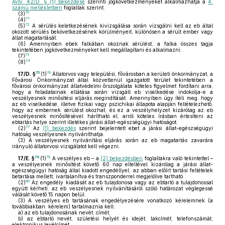
Ávtv. 42/D. § (1) bekezdése
szerinti jogkövetkezményeket alkalmazhatja a
4.
számú mellékletben
foglaltak szerint.
70
(3)
71
(4)
72
(5)
A sérülés keletkezésének kivizsgálása során vizsgálni kell az eb által
okozott sérülés bekövetkezésének körülményeit, különösen a sérült ember vagy
állat magatartását.
(6)
Amennyiben ebek falkában okoznak sérülést, a falka összes tagja
tekintetében jogkövetkezményeket kell megállapítani és alkalmazni.
73
(7)
74
(8)
75
76
17/D. §
(1)
Állatorvos vagy települési, fővárosban a kerületi önkormányzat, a
Fővárosi Önkormányzat által közvetlenül igazgatott terület tekintetében a
fővárosi önkormányzat állatvédelmi őrszolgálata köteles figyelmet fordítani arra,
hogy a feladatainak ellátása során vizsgált eb viselkedése indokolja-e a
veszélyesnek minősítési eljárás megindítását. Amennyiben úgy ítéli meg, hogy
az eb viselkedése, illetve fizikai vagy pszichikai állapota alapján feltételezhető,
hogy az embernek sérülést okozhat, és ez a veszélyhelyzet kizárólag az eb
veszélyesnek minősítésével hárítható el, arról köteles írásban értesíteni az
ebtartás helye szerint illetékes járási állat-egészségügyi hatóságot.
77
(2)
Az
(1) bekezdés
szerint bejelentett ebet a járási állat-egészségügyi
hatóság veszélyesnek nyilváníthatja.
(3)
A veszélyesnek nyilvánítási eljárás során az eb magatartás zavarára
irányuló állatorvosi vizsgálatot kell végezni.
78
79
17/E. §
(1)
A veszélyes eb – a
(2) bekezdésben
foglaltakra való tekintettel –
a veszélyesnek minősítést követő 60 nap elteltével kizárólag a járási állat-
egészségügyi hatóság által kiadott engedéllyel, az abban előírt tartási feltételek
betartása mellett, ivartalanítva és transzponderrel megjelölve tartható.
80
(2)
Az engedély kiadását az eb tulajdonosa vagy az ebtartó a tulajdonossal
együtt kérheti, az eb veszélyesnek nyilvánításáról szóló határozat véglegessé
válását követő 15 napon belül.
(3)
A veszélyes eb tartásának engedélyezésére vonatkozó kérelemnek (a
továbbiakban: kérelem) tartalmaznia kell:
a)
az eb tulajdonosának nevét, címét,
b)
az ebtartó nevét, születési helyét és idejét, lakcímét, telefonszámát,
elektronikus levélcímét,