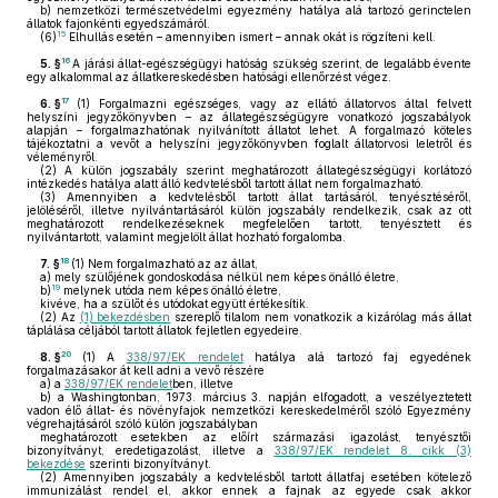
b)
nemzetközi természetvédelmi egyezmény hatálya alá tartozó gerinctelen
állatok fajonkénti egyedszámáról.
15
(6)
Elhullás esetén – amennyiben ismert – annak okát is rögzíteni kell.
16
5. §
A járási állat-egészségügyi hatóság szükség szerint, de legalább évente
egy alkalommal az állatkereskedésben hatósági ellenőrzést végez.
17
6. §
(1)
Forgalmazni egészséges, vagy az ellátó állatorvos által felvett
helyszíni jegyzőkönyvben – az állategészségügyre vonatkozó jogszabályok
alapján – forgalmazhatónak nyilvánított állatot lehet. A forgalmazó köteles
tájékoztatni a vevőt a helyszíni jegyzőkönyvben foglalt állatorvosi leletről és
véleményről.
(2)
A külön jogszabály szerint meghatározott állategészségügyi korlátozó
intézkedés hatálya alatt álló kedvtelésből tartott állat nem forgalmazható.
(3)
Amennyiben a kedvtelésből tartott állat tartásáról, tenyésztéséről,
jelöléséről, illetve nyilvántartásáról külön jogszabály rendelkezik, csak az ott
meghatározott rendelkezéseknek megfelelően tartott, tenyésztett és
nyilvántartott, valamint megjelölt állat hozható forgalomba.
18
7. §
(1)
Nem forgalmazható az az állat,
a)
mely szülőjének gondoskodása nélkül nem képes önálló életre,
19
b)
melynek utóda nem képes önálló életre,
kivéve, ha a szülőt és utódokat együtt értékesítik.
(2)
Az
(1) bekezdésben
szereplő tilalom nem vonatkozik a kizárólag más állat
táplálása céljából tartott állatok fejletlen egyedeire.
20
8. §
(1)
A
338/97/EK rendelet
hatálya alá tartozó faj egyedének
forgalmazásakor át kell adni a vevő részére
a)
a
338/97/EK rendelet
ben, illetve
b)
a Washingtonban, 1973. március 3. napján elfogadott, a veszélyeztetett
vadon élő állat- és növényfajok nemzetközi kereskedelméről szóló Egyezmény
végrehajtásáról szóló külön jogszabályban
meghatározott esetekben az előírt származási igazolást, tenyésztői
bizonyítványt, eredetigazolást, illetve a
338/97/EK rendelet 8. cikk (3)
bekezdése
szerinti bizonyítványt.
(2)
Amennyiben jogszabály a kedvtelésből tartott állatfaj esetében kötelező
immunizálást rendel el, akkor ennek a fajnak az egyede csak akkor