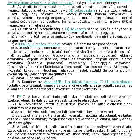
továbbiakban: 338/97/EK tanácsi rendelet)
hatálya alá tartozó példányokra.
(3)
Az állattartónak a madárra felhelyezett varratmentesen zárt, egyedileg
megjelölt lábgyűrűvel kell igazolnia – a
(4) bekezdésben
meghatározott kivétellel
– azt, hogy egy példány nem vadon befogott, hanem tenyésztett. A
természetvédelmi hatóság engedélyezheti a madár más módszerrel történő
megjelölését abban az esetben, ha a tenyésztett madár ily módon történő
megjelölése nem lehetséges.
(4)
Az ellenkező bizonyításáig a
(3) bekezdés
szerinti jelölés hiányában is
tenyésztett példánynak kell tekinteni a következő madárfajok egyedeit:
a)
a tyúk-, a lúd- és a galambalakúak rendjének, valamint a futómadarak
valamennyi faja,
b)
a
338/97/EK tanácsi rendelet
hatálya alá nem tartozó papagájfajok,
c)
ezüstcsőrű pinty (Lonchura cantans), malabári pinty (Lonchura malabarica),
muskátpinty (Lonchura punctulata), japán sirályka (Lonchura striata domestica),
d)
ausztrál pintyfajok [Gould-amandina (Erythrura gouldiae), ékfarkú
amandina (Poephila acuticauda), szakállas amandina (Poephila cincta), álarcos
amandina (Poephila personata), zebrapinty (Taeniopygia castanotis),
rácsosszárnyú asztrild (Taeniopygia bichenowii), barnacsíkos pinty (Aidemosyne
modesta), kákapinty (Neochmia ruficauda), festett asztrild (Emblema pictum),
gyémántpinty (Stagonopleura guttata)] és
e)
kanári (Serinus canaria).
(5)
A Kormány az
Ávtv. 45/B. §-a tekintetében az (1)–(4) bekezdésben
foglaltak betartásának vámeljárás során történő ellenőrzése vonatkozásában az
állami adó- és vámhatóságot állatvédelmi hatóságként jelöli ki.
50
16. §
(1)
A kedvtelésből tartott állatokkal kíméletesen kell bánni, azoknak
szükségtelenül fájdalmat, szenvedést, illetve félelmet okozni nem szabad.
(2)
A kedvtelésből tartott állat tartója köteles az állat életfeltételeinek
kialakítása és a tartása során
a)
az adott faj viselkedési és szociális igényeit is figyelembe venni,
b)
az állatot a fajának (fajtájának), korának, fiziológiai állapotának és tartási
céljának (használatának) megfelelően olyan takarmánnyal ellátni, amely annak
jólétét szolgálja.
(3)
A kedvtelésből tartott állat tartójának meg kell akadályozni azon állatok
szaporodását, amelyeken olyan küllemi, illetve viselkedésbeli hibák fordulnak
elő, melyek szenvedést okoznának az utódaiknak, vagy káros egészségügyi
hatással lennének rájuk nézve.