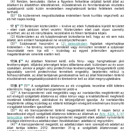
(4)
Reklám, bemutatás, illetve a figyelem felkeltése céljából tartott állat az
állatkert és állatotthon létesítésének, működésének és fenntartásának részletes
szabályairól szóló külön rendeletben meghatározott tartási feltételek mellett
tartható.
51
(5)
Eb küllemének megváltoztatása érdekében farok kurtítás végezhető, az
eb hét napos koráig.
52
17. §
(1)
Belterület közterületén – kivéve az ebek futtatására kijelölt területet
– ebet csak pórázon lehet vezetni. Közterületen ebet csak olyan személy
vezethet, aki az eb irányítására, kezelésére és féken tartására képes.
(2)
Közterületen az eb tulajdonosának biztosítania kell, hogy az eb sem más
állatot, sem embert harapásával ne veszélyeztethessen.
53
(3)
Szájkosarat használni a
(2) bekezdésben
foglaltak végrehajtása
érdekében – ha törvény, kormányrendelet vagy miniszteri rendelet a szájkosár
használatát nem írja elő – kizárólag az egyed jellemzően agresszív
magatartásának ismerete esetén kell.
54
17/A. §
Az állatban félelmet keltő, erős fény- vagy hanghatással járó
tevékenységek, időjárási jelenségek teljes időtartama alatt, különösen az év azon
szakában, amikor a polgári célú pirotechnikai tevékenységek felügyeletéről szóló
jogszabály szerinti pirotechnikai termékek engedély, bejelentés nélkül is
felhasználhatók, az állat tartójának gondoskodnia kell az állat félelmében történő
elszökésének megakadályozásáról és törekednie kell az állat megnyugtatására.
55
56
17/B. §
(1)
A szolgáltató állatorvos az eb vizsgálata, kezelése előtt köteles
ellenőrizni, hogy az állat transzponderrel jelölt-e.
57
(2)
A transzponderrel való megjelölés vagy az ivartalanítás megtörténtét az
azt elvégző szolgáltató állatorvos az oltási könyv vagy a kisállatútlevél megfelelő
rovatának kitöltésével, aláírásával és bélyegzőjével igazolja. Az ivartalanítás
megtörténte utólag kizárólag az ebtartó költségén elvégzett eredményes bizonyító
vizsgálatot követően igazolható.
58
(3)
Az eb transzponderrel történő megjelölését követő 8 napon belül a
beavatkozást végző szolgáltató állatorvos köteles az állatnak az
Ávtv. 42/A. § (4)
bekezdése
szerinti adatait a transzponderrel megjelölt ebek adatait nyilvántartó
országos elektronikus adatbázisban (továbbiakban: adatbázis) regisztrálni.
59
(4)
A transzponderrel megjelölt, az adatbázisban nem szereplő eb adatait az
állat tartója köteles 2012. december 31-ig a szolgáltató állatorvossal az