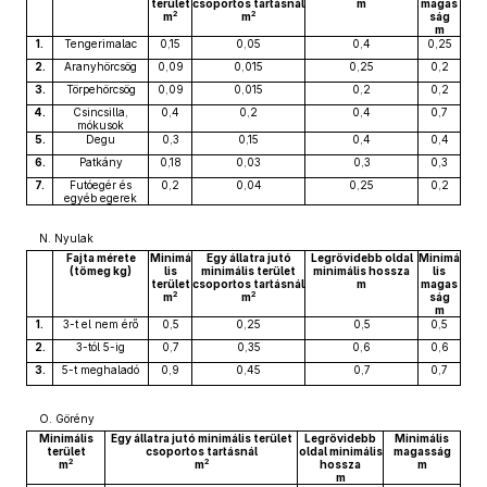
terület
csoportos tartásnál
m
magas
2
2
m
m
ság
m
1.
Tengerimalac
0,15
0,05
0,4
0,25
2.
Aranyhörcsög
0,09
0,015
0,25
0,2
3.
Törpehörcsög
0,09
0,015
0,2
0,2
4.
Csincsilla,
0,4
0,2
0,4
0,7
mókusok
5.
Degu
0,3
0,15
0,4
0,4
6.
Patkány
0,18
0,03
0,3
0,3
7.
Futóegér és
0,2
0,04
0,25
0,2
egyéb egerek
N. Nyulak
Fajta mérete
Minimá
Egy állatra jutó
Legrövidebb oldal
Minimá
(tömeg kg)
lis
minimális terület
minimális hossza
lis
terület
csoportos tartásnál
m
magas
2
2
m
m
ság
m
1.
3-t el nem érő
0,5
0,25
0,5
0,5
2.
3-tól 5-ig
0,7
0,35
0,6
0,6
3.
5-t meghaladó
0,9
0,45
0,7
0,7
O. Görény
Minimális
Egy állatra jutó minimális terület
Legrövidebb
Minimális
terület
csoportos tartásnál
oldal minimális
magasság
2
2
m
m
hossza
m
m