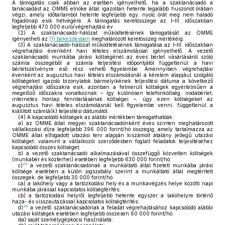
A támogatás csak abban az esetben igényelhető, ha a szaktanácsadó a
tanácsadást az OMME elnöke által igazoltan hetente legalább huszonöt órában
végzi, amely időtartamból hetente legfeljebb egy, nyolc órát meg nem haladó
fogadónap esik hétvégére. A támogatás keretösszege az I–III. időszakban
legfeljebb 470 000 euró/végrehajtási év.
(2)
A szaktanácsadó-hálózat működtetésének támogatását az OMME
igényelheti az
(1) bekezdésben
meghatározott keretösszeg mértékéig.
(3)
A szaktanácsadó-hálózat működtetésének támogatása az I–III. időszakban
végrehajtási évenként havi tételes elszámolással igényelhető. A vezető
szaktanácsadó munkába járási költségénél az éves bérlet vásárlásáról szóló
számla összegéből a számla teljesítési időpontjától függetlenül a havi
bérletszelvényre eső rész vehető figyelembe. Amennyiben végrehajtási
évenként az augusztus havi tételes elszámolásnál a kérelem alapjául szolgáló
költségeket igazoló bizonylatok bármelyikének teljesítési dátuma a következő
végrehajtási időszakra esik, azonban a felmerült költségek egyértelműen a
megelőző időszakra vonatkoznak – így különösen telefonköltség, irodabérlet,
internetes honlap fenntartásának költségei –, úgy ezen költségeket az
augusztus havi tételes elszámolásnál kell figyelembe venni, függetlenül a
kiállított számlá(k) teljesítési dátumától.
(4)
A kapcsolódó költségek az alábbi mértékben támogathatóak:
a)
az OMME által megyei szaktanácsadónként éves szinten meghatározott
vállalkozási díjra legfeljebb 396 000 forint/hó összegig, amely tartalmazza az
OMME által elfogadott utazási terv alapján kiszámolt átalány jellegű utazási
költséget, valamint a vállalkozói szerződésben foglalt feladatok teljesítéséhez
kapcsolódó összes költséget;
b)
a vezető szaktanácsadó alkalmazásával összefüggő közvetlen költségek
(munkabér és közterhei) esetében legfeljebb 630 000 forint/hó;
25
c)
a vezető szaktanácsadónak a munkáltató által fizetett munkába járási
költsége esetében a külön jogszabály szerint a munkáltató által megtérített
összegek, de legfeljebb 30 000 forint/hó:
ca)
a lakóhely vagy a tartózkodási hely és a munkavégzés helye közötti napi
munkába járással kapcsolatos költségtérítés;
cb)
a tartózkodási helyről legfeljebb hetente egyszer a lakóhelyre történő
haza- és visszautazással kapcsolatos költségtérítés;
26
d)
a vezető szaktanácsadónak a feladat végrehajtásához kapcsolódó alábbi
utazási költségek esetében legfeljebb összesen 60 000 forint/hó:
da)
saját személygépkocsi használata;