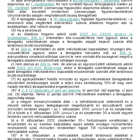
b)
saját tehergépkocsi használatakor a
kormányrendelet 1. melléklete
szerinti
alapnorma, az
1. mellékletben
fel nem tüntetett típusú tehergépkocsi esetén az
1/A. melléklet
szerinti üzemanyag-fogyasztási alapnorma-átalány, valamint a
NAV által közzétett mindenkori üzemanyagár figyelembevételével
útnyilvántartás alapján meghatározott összeg támogatható.
(5)
A támogatás alapja – a
(6) bekezdésben
foglaltak figyelembevételével – a
kérelmező által megtérített ellenértékű számla általános forgalmi adó (a
továbbiakban: áfa) nélküli összege.
(6)
Ha a kérelmező:
a)
az általános forgalmi adóról szóló
2007. évi CXXVII. törvény (a
továbbiakban: ÁFA tv.)
értelmében áfa-visszatérítésre nem jogosult, akkor a
támogatás számításának alapja a támogatás alapját képező számla áfát
tartalmazó bruttó összköltsége;
b)
az
ÁFA tv.
értelmében az adott intézkedéssel kapcsolatban részleges áfa-
visszatérítésre jogosult, akkor a támogatási hányadra eső, az
ÁFA tv.
arányosításra vonatkozó előírásai szerint le nem vonható áfa összegével megnő a
támogatási alapként elszámolható költségek összege;
c)
nem alanya az
ÁFA tv.
-nek, de alanya az egyszerűsített vállalkozói adóról
szóló
2002. évi XLIII. törvénynek
, akkor a támogatás számításának alapja az
adott támogatási intézkedéshez kapcsolódó elszámolható számlák áfát tartalmazó
bruttó összköltsége.
(7)
Az agrárpolitikáért felelős miniszter az egyes intézkedések támogatására
elkülönített keretösszegek között a teljes éves keretösszeg 10%-át meg nem
haladó mértékű átcsoportosítást engedélyezhet.
5
(8)
A
2. § (2) bekezdés
a)
pont
ae)
alpontja
,
b)
pont
ba)
,
bb)
alpontja,
c)
pont
ca), cb)
alpontja, illetve
e)
pontja szerinti intézkedések esetében a támogatási
jogosultság alapja
a)
a megyei kormányhivatalok által – a méhállományok védelméről és a
mézelő méhek egyes betegségeinek megelőzéséről és leküzdéséről szóló
miniszteri rendelet alapján – az I. időszakban 2010. június 1-je és szeptember
30-a között, a II. időszakban 2011. június 1-je és szeptember 30-a között végzett
felmérés szerinti méhcsaládállomány száma;
b)
a III. időszakban 2012. szeptember 30-i fordulónapra vonatkozóan a
tenyészetek és az ezekkel kapcsolatos egyes adatok országos nyilvántartási
rendszeréről szóló miniszteri rendeletben foglalt TIR nyilvántartás szerinti
méhcsaládok száma.
6
(9)
A III. időszakban a méhcsaládok számát tartalmazó adatokat a
Mezőgazdasági Szakigazgatási Hivatal a mezőgazdasági, agrár-vidékfejlesztési,