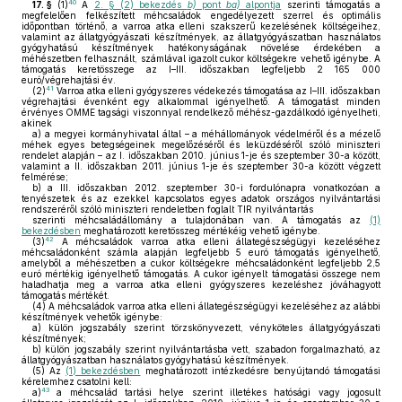
40
17. §
(1)
A
2. § (2) bekezdés
b)
pont
ba)
alpontja
szerinti támogatás a
megfelelően felkészített méhcsaládok engedélyezett szerrel és optimális
időpontban történő, a varroa atka elleni szakszerű kezelésének költségeihez,
valamint az állatgyógyászati készítmények, az állatgyógyászatban használatos
gyógyhatású készítmények hatékonyságának növelése érdekében a
méhészetben felhasznált, számlával igazolt cukor költségekre vehető igénybe. A
támogatás keretösszege az I–III. időszakban legfeljebb 2 165 000
euró/végrehajtási év.
41
(2)
Varroa atka elleni gyógyszeres védekezés támogatása az I–III. időszakban
végrehajtási évenként egy alkalommal igényelhető. A támogatást minden
érvényes OMME tagsági viszonnyal rendelkező méhész-gazdálkodó igényelheti,
akinek
a)
a megyei kormányhivatal által – a méhállományok védelméről és a mézelő
méhek egyes betegségeinek megelőzéséről és leküzdéséről szóló miniszteri
rendelet alapján – az I. időszakban 2010. június 1-je és szeptember 30-a között,
valamint a II. időszakban 2011. június 1-je és szeptember 30-a között végzett
felmérése;
b)
a III. időszakban 2012. szeptember 30-i fordulónapra vonatkozóan a
tenyészetek és az ezekkel kapcsolatos egyes adatok országos nyilvántartási
rendszeréről szóló miniszteri rendeletben foglalt TIR nyilvántartás
szerinti méhcsaládállomány a tulajdonában van. A támogatás az
(1)
bekezdésben
meghatározott keretösszeg mértékéig vehető igénybe.
42
(3)
A méhcsaládok varroa atka elleni állategészségügyi kezeléséhez
méhcsaládonként számla alapján legfeljebb 5 euró támogatás igényelhető,
amelyből a méhészetben a cukor költségekre méhcsaládonként legfeljebb 2,5
euró mértékig igényelhető támogatás. A cukor igényelt támogatási összege nem
haladhatja meg a varroa atka elleni gyógyszeres kezeléshez jóváhagyott
támogatás mértékét.
(4)
A méhcsaládok varroa atka elleni állategészségügyi kezeléséhez az alábbi
készítmények vehetők igénybe:
a)
külön jogszabály szerint törzskönyvezett, vényköteles állatgyógyászati
készítmények;
b)
külön jogszabály szerint nyilvántartásba vett, szabadon forgalmazható, az
állatgyógyászatban használatos gyógyhatású készítmények.
(5)
Az
(1) bekezdésben
meghatározott intézkedésre benyújtandó támogatási
kérelemhez csatolni kell:
43
a)
a méhcsalád tartási helye szerint illetékes hatósági vagy jogosult