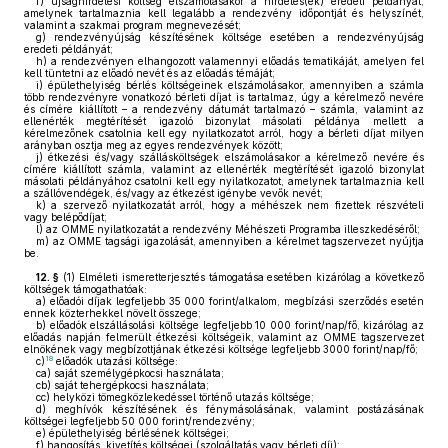
f)
újsághirdetési költség elszámolásakor a hirdetés(ek) eredeti példányát,
amelynek tartalmaznia kell legalább a rendezvény időpontját és helyszínét,
valamint a szakmai program megnevezését;
g)
rendezvényújság készítésének költsége esetében a rendezvényújság
eredeti példányát;
h)
a rendezvényen elhangozott valamennyi előadás tematikáját, amelyen fel
kell tüntetni az előadó nevét és az előadás témáját;
i)
épülethelyiség bérlés költségeinek elszámolásakor, amennyiben a számla
több rendezvényre vonatkozó bérleti díjat is tartalmaz, úgy a kérelmező nevére
és címére kiállított – a rendezvény dátumát tartalmazó – számla, valamint az
ellenérték megtérítését igazoló bizonylat másolati példánya mellett a
kérelmezőnek csatolnia kell egy nyilatkozatot arról, hogy a bérleti díjat milyen
arányban osztja meg az egyes rendezvények között;
j)
étkezési és/vagy szállásköltségek elszámolásakor a kérelmező nevére és
címére kiállított számla, valamint az ellenérték megtérítését igazoló bizonylat
másolati példányához csatolni kell egy nyilatkozatot, amelynek tartalmaznia kell
a szállóvendégek, és/vagy az étkezést igénybe vevők nevét;
k)
a szervező nyilatkozatát arról, hogy a méhészek nem fizettek részvételi
vagy belépődíjat;
l)
az OMME nyilatkozatát a rendezvény Méhészeti Programba illeszkedéséről;
m)
az OMME tagsági igazolását, amennyiben a kérelmet tagszervezet nyújtja
be.
12. §
(1)
Elméleti ismeretterjesztés támogatása esetében kizárólag a következő
költségek támogathatóak:
a)
előadói díjak legfeljebb 35 000 forint/alkalom, megbízási szerződés esetén
ennek közterhekkel növelt összege;
b)
előadók elszállásolási költsége legfeljebb 10 000 forint/nap/fő, kizárólag az
előadás napján felmerült étkezési költségeik, valamint az OMME tagszervezet
elnökének vagy megbízottjának étkezési költsége legfeljebb 3000 forint/nap/fő;
18
c)
előadók utazási költsége:
ca)
saját személygépkocsi használata;
cb)
saját tehergépkocsi használata;
cc)
helyközi tömegközlekedéssel történő utazás költsége;
d)
meghívók készítésének és fénymásolásának, valamint postázásának
költségei legfeljebb 50 000 forint/rendezvény;
e)
épülethelyiség bérlésének költségei;
f)
hangosítás, kivetítés költségei (szolgáltatás vagy bérleti díj);