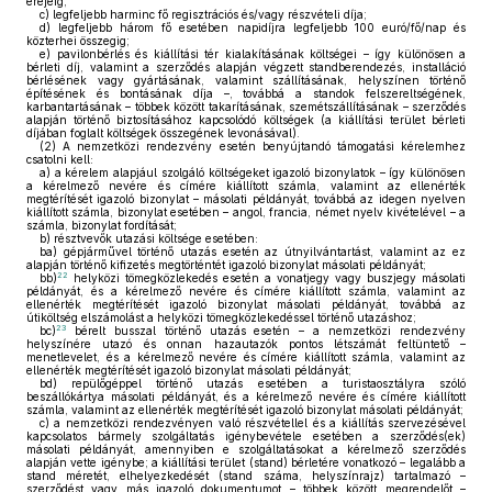
erejéig;
c)
legfeljebb harminc fő regisztrációs és/vagy részvételi díja;
d)
legfeljebb három fő esetében napidíjra legfeljebb 100 euró/fő/nap és
közterhei összegig;
e)
pavilonbérlés és kiállítási tér kialakításának költségei – így különösen a
bérleti díj, valamint a szerződés alapján végzett standberendezés, installáció
bérlésének vagy gyártásának, valamint szállításának, helyszínen történő
építésének és bontásának díja –, továbbá a standok felszereltségének,
karbantartásának – többek között takarításának, szemétszállításának – szerződés
alapján történő biztosításához kapcsolódó költségek (a kiállítási terület bérleti
díjában foglalt költségek összegének levonásával).
(2)
A nemzetközi rendezvény esetén benyújtandó támogatási kérelemhez
csatolni kell:
a)
a kérelem alapjául szolgáló költségeket igazoló bizonylatok – így különösen
a kérelmező nevére és címére kiállított számla, valamint az ellenérték
megtérítését igazoló bizonylat – másolati példányát, továbbá az idegen nyelven
kiállított számla, bizonylat esetében – angol, francia, német nyelv kivételével – a
számla, bizonylat fordítását;
b)
résztvevők utazási költsége esetében:
ba)
gépjárművel történő utazás esetén az útnyilvántartást, valamint az ez
alapján történő kifizetés megtörténtét igazoló bizonylat másolati példányát;
22
bb)
helyközi tömegközlekedés esetén a vonatjegy vagy buszjegy másolati
példányát, és a kérelmező nevére és címére kiállított számla, valamint az
ellenérték megtérítését igazoló bizonylat másolati példányát, továbbá az
útiköltség elszámolást a helyközi tömegközlekedéssel történő utazáshoz;
23
bc)
bérelt busszal történő utazás esetén – a nemzetközi rendezvény
helyszínére utazó és onnan hazautazók pontos létszámát feltüntető –
menetlevelet, és a kérelmező nevére és címére kiállított számla, valamint az
ellenérték megtérítését igazoló bizonylat másolati példányát;
bd)
repülőgéppel történő utazás esetében a turistaosztályra szóló
beszállókártya másolati példányát, és a kérelmező nevére és címére kiállított
számla, valamint az ellenérték megtérítését igazoló bizonylat másolati példányát;
c)
a nemzetközi rendezvényen való részvétellel és a kiállítás szervezésével
kapcsolatos bármely szolgáltatás igénybevétele esetében a szerződés(ek)
másolati példányát, amennyiben e szolgáltatásokat a kérelmező szerződés
alapján vette igénybe; a kiállítási terület (stand) bérletére vonatkozó – legalább a
stand méretét, elhelyezkedését (stand száma, helyszínrajz) tartalmazó –
szerződést vagy más igazoló dokumentumot – többek között megrendelőt –