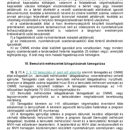
járásával kapcsolatos költségek, valamint a feladatának végrehajtásához
kapcsolódó utazási költségek elszámolásához a bérlet vagy jegy másolati
példányát, és a bérlet átvételét a vezető szaktanácsadó aláírásával igazoló
dokumentumot, továbbá a kérelmező nevére és címére kiállított számla, valamint
annak pénzügyi teljesítését igazoló bizonylat másolati példányát, továbbá az
útiköltség elszámolást a helyközi tömegközlekedéssel történő utazáshoz;
e)
a szaktanácsadók által a havi tevékenységükről készített összefoglaló
jelentéseket, amelyeknek tartalmazniuk kell az irodaszerek és nyomtatványok
felhasználásának ismertetését is, valamint a tárgyhavi eredmények
értékeléséről szóló beszámolót;
f)
a fogadóórákról szóló nyilvántartások másolati példányát;
g)
az irodaszerek, nyomtatványok szaktanácsadó(k) által történő átvételének
igazolását;
h)
az OMME elnöke által kiállított igazolást arra vonatkozóan, hogy minden
egyes szaktanácsadó a tanácsadást hetente legalább 25 órában végzi, amelyből
legfeljebb egy, 8 órát meg nem haladó fogadónap esik hétvégére.
10.
Bemutató méhészetek látogatásának támogatása
15. §
(1)
A
2. § (2) bekezdés
a)
pont
ad)
alpontja
szerinti támogatás az OMME
által elfogadott ún. „bemutató méhészetek” látogatásához, ismertetéséhez vehető
igénybe. Támogatás csak olyan bemutató méhészet látogatásához nyújtható,
amelyen a látogatók száma legalább húsz fő és a bemutató méhészet szerepel az
OMME honlapján közzétett listában. A támogatás keretösszege az I–III.
időszakban legfeljebb 70 000 euró/végrehajtási év.
(2)
Bemutató méhészetek látogatásának támogatását az OMME, vagy
tagszervezetei igényelhetik az e bekezdésben meghatározott keretösszeg
mértékéig.
(3)
Támogatási kérelem az I–III. időszakban végrehajtási évenként több
alkalommal is benyújtható. A kérelem jogvesztő benyújtási határideje a program
zárónapjától számított 45 munkanap.
(4)
A támogatás igénylője köteles a program dátumát, kezdési időpontját és
várható időtartamát, helyszínét, illetve a program típusát (bemutató méhészet
látogatása), továbbá a bemutató méhész(ek) nevét és a bemutató(k) témáját az
MVH-nak előzetesen bejelenteni. A bejelentést az MVH által rendszeresített és
az MVH honlapján közleményben közzétett nyomtatványon személyesen vagy