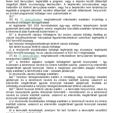
faxon kell benyújtani legkésőbb a program, vagy a képzés kezdő időpontját
megelőző ötödik munkanapig beérkezően. A bejelentés elmulasztása vagy
határidőn túl történő benyújtása esetén, vagy ha a bejelentés nem tartalmazza
legalább a program dátumát, kezdési időpontját, várható időtartamát, helyszínét,
az érintett program(ok) költségei nem számolhatók el.
30
(5)
(6)
Az
(1) bekezdésben
meghatározott intézkedés esetében kizárólag a
következő költségek támogathatóak:
a)
legfeljebb 100 000 forint/alkalom egy-egy méhész telephelyén tartott
gyakorlati bemutató költségére, amely megbízási szerződés esetében tartalmazza
a kérelmező által fizetendő közterheket is;
31
b)
a résztvevők utazási költségeire (az összes utazási költség illetőleg az
utazók összlétszámának hányadosa figyelembevételével számítva) legfeljebb 6
500 forint/fő összegig:
ba)
helyközi tömegközlekedéssel történő utazás költsége;
bb)
bérelt busszal történő utazás költsége;
c)
a résztvevők elszállásolási költsége legfeljebb egy éjszakára, legfeljebb
3000 forint/fő összegig, ha az utazás összesen a 600 km-t meghaladja.
(7)
Az
(1) bekezdésben
meghatározott intézkedésre benyújtandó támogatási
kérelemhez csatolni kell:
32
a)
a kérelem alapjául szolgáló költségeket igazoló bizonylatok – így
különösen a kérelmező nevére és címére kiállított számla, valamint az ellenérték
megtérítését igazoló bizonylat, illetve a megbízási szerződés alapján kifizetett
díjak esetében a bérkifizetési lista – másolati példányát;
b)
résztvevők utazási költsége esetében:
33
ba)
helyközi tömegközlekedés esetén a vonatjegy vagy buszjegy másolati
példányát, és a kérelmező nevére és címére kiállított számla, valamint az
ellenérték megtérítését igazoló bizonylat másolati példányát, továbbá az
útiköltség elszámolást a helyközi tömegközlekedéssel történő utazáshoz;
34
bb)
bérelt busszal történő utazás esetén – a bemutató helyszínére utazó és
onnan hazautazók pontos létszámát feltüntető – menetlevelet, és a kérelmező
nevére és címére kiállított számla, valamint az ellenérték megtérítését igazoló
bizonylat másolati példányát;
c)
a résztvevők elszállásolási költsége esetében a kérelmező nevére és címére
kiállított számla, valamint az ellenérték megtérítését igazoló bizonylat másolati
példányát;
d)
a bemutató tematikáját, amelyen fel kell tüntetni a bemutatót vezető(k)