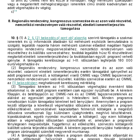
b)
amit az OMME nem tett közzé a honlapján, vagy méhészeti szaklapban
vagy a megjelentett méhegészségügyi ismeretek című önálló kiadványban az
adott végrehajtási év végéig;
14
c)
8.
Regionális rendezvény, kongresszus szervezése és az azon való részvétel,
nemzetközi rendezvényen való részvétel, elméleti ismeretterjesztés
támogatása
10. §
(1)
A
2. § (2) bekezdés
a)
pont
ab)
alpontja
szerinti támogatás a szakmai
ismeretek és új információk átadásán túl méhészeti eszközök bemutatására is
szolgáló, legalább naponta három méhészeti szakmai előadást magában foglaló
regionális rendezvény megszervezéséhez, nemzetközi rendezvényen való
részvételhez és kiállítás szervezéséhez, továbbá legalább húsz fő részvételével
megtartott elméleti ismeretterjesztéshez (a továbbiakban együtt: program) vehető
igénybe. A támogatás keretösszege az I–III. időszakban legfeljebb 180 000
euró/végrehajtási év.
(2)
Regionális rendezvény, kongresszus szervezése és az azon való
részvétel, valamint elméleti ismeretterjesztés esetén támogatást igényelhet az
adott programot szervező, a költségeket viselő OMME vagy OMME tagszervezet,
nemzetközi rendezvényen való részvétel, kiállítás szervezése esetén az OMME,
az
(1) bekezdésben
meghatározott keretösszeg mértékéig.
(3)
Támogatási kérelem az I–III. időszakban végrehajtási évenként több
alkalommal is, de adott program esetében csak egyszer nyújtható be. A kérelem
főlapján, és betétlapja(i)n az OMME-nek és az OMME tagszervezeteknek az
aláírást az egyesület pecsétjével is hitelesíteni kell. Minden programra
vonatkozóan külön támogatási kérelmet kell benyújtani. Amennyiben a program
kezdő időpontja a következő végrehajtási időszakra esik, azonban a program
előkészítésével, szervezésével kapcsolatban felmerült költségek a megelőző
időszakra vonatkoznak (így különösen újsághirdetés, meghívó készítésének,
kipostázásának, egyéb nyomdai munkának a költségei), úgy ezen költségek
abban a végrehajtási időszakban számolhatók el, amelyben a programot
ténylegesen megvalósítják, függetlenül az előkészítés, szervezés költségeiről
kiállított számla teljesítési dátumától. A kérelem jogvesztő benyújtási határideje a
program zárónapjától számított negyvenöt munkanap.
(4)
A támogatás igénylője köteles a program dátumát, kezdési időpontját és
várható időtartamát, helyszínét, illetve a program típusát (elméleti