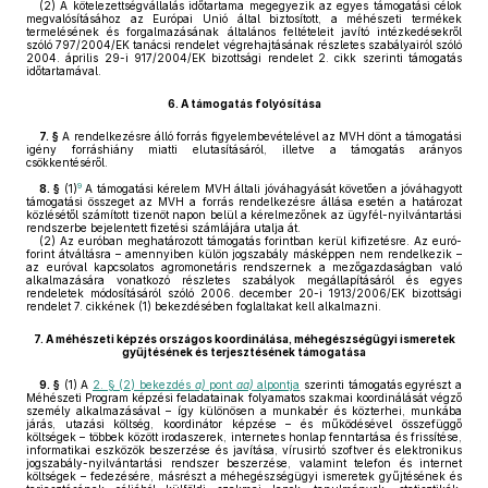
(2)
A kötelezettségvállalás időtartama megegyezik az egyes támogatási célok
megvalósításához az Európai Unió által biztosított, a méhészeti termékek
termelésének és forgalmazásának általános feltételeit javító intézkedésekről
szóló 797/2004/EK tanácsi rendelet végrehajtásának részletes szabályairól szóló
2004. április 29-i 917/2004/EK bizottsági rendelet 2. cikk szerinti támogatás
időtartamával.
6.
A támogatás folyósítása
7. §
A rendelkezésre álló forrás figyelembevételével az MVH dönt a támogatási
igény forráshiány miatti elutasításáról, illetve a támogatás arányos
csökkentéséről.
9
8. §
(1)
A támogatási kérelem MVH általi jóváhagyását követően a jóváhagyott
támogatási összeget az MVH a forrás rendelkezésre állása esetén a határozat
közlésétől számított tizenöt napon belül a kérelmezőnek az ügyfél-nyilvántartási
rendszerbe bejelentett fizetési számlájára utalja át.
(2)
Az euróban meghatározott támogatás forintban kerül kifizetésre. Az euró-
forint átváltásra – amennyiben külön jogszabály másképpen nem rendelkezik –
az euróval kapcsolatos agromonetáris rendszernek a mezőgazdaságban való
alkalmazására vonatkozó részletes szabályok megállapításáról és egyes
rendeletek módosításáról szóló 2006. december 20-i 1913/2006/EK bizottsági
rendelet 7. cikkének (1) bekezdésében foglaltakat kell alkalmazni.
7.
A méhészeti képzés országos koordinálása, méhegészségügyi ismeretek
gyűjtésének és terjesztésének támogatása
9. §
(1)
A
2. § (2) bekezdés
a)
pont
aa)
alpontja
szerinti támogatás egyrészt a
Méhészeti Program képzési feladatainak folyamatos szakmai koordinálását végző
személy alkalmazásával – így különösen a munkabér és közterhei, munkába
járás, utazási költség, koordinátor képzése – és működésével összefüggő
költségek – többek között irodaszerek, internetes honlap fenntartása és frissítése,
informatikai eszközök beszerzése és javítása, vírusirtó szoftver és elektronikus
jogszabály-nyilvántartási rendszer beszerzése, valamint telefon és internet
költségek – fedezésére, másrészt a méhegészségügyi ismeretek gyűjtésének és