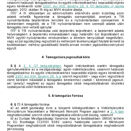
valamint halászati támogatásokhoz és egyéb intézkedésekhez kapcsolódó eljárás
egyes kérdéseiről szóló
2007. évi XVII. törvény 26. § (3) bekezdés
s)
pontja
alapján, 2012. október 15-éig az MVH részére átadja.
7
(10)
A III. időszakban az adminisztratív ellenőrzés során kizárólag azon
adatok vehetők figyelembe a támogatás szempontjából, amelyek a TIR
nyilvántartásba bejelentésre kerültek és a nyilvántartásban szerepelnek. A
kérelemben megjelölt, de a TIR nyilvántartásban nem szereplő adatok után
támogatás nem vehető igénybe.
8
(11)
A TIR nyilvántartásba való bejelentés teljesítésért, a bejelentett adatok
helyességéért, a bejelentés elmaradásáért vagy határidőn túli teljesítéséért az
MVH ügyfél-nyilvántartási rendszerében a kérelem benyújtását megelőzően,
vagy azzal egyidejűleg regisztrált és méhészeti tevékenységet folytató termelő (a
továbbiakban: méhész-gazdálkodó) felelős annak minden jogkövetkezményével
együtt.
4.
Támogatásra jogosultak köre
5. §
A
2. § (2) bekezdésében
foglalt intézkedések esetén támogatás
igénybevételére az a mezőgazdasági, agrár-vidékfejlesztési, valamint halászati
támogatásokhoz és egyéb intézkedésekhez kapcsolódó eljárás egyes kérdéseiről
szóló
2007. évi XVII. törvény 28. §-a
szerint regisztrált – vagy ezen regisztráció
iránti kérelem másolatát a támogatási kérelemhez csatoló – kérelmező jogosult,
aki (amely) megfelel az egyes támogatási célok megvalósításának részletes
szabályainál előírt feltételeknek.
5.
A támogatás forrása
6. §
(1)
A támogatás forrása:
a)
az adott gazdasági évre a központi költségvetésben a Vidékfejlesztési
Minisztérium fejezetében a Méhészeti Nemzeti Program jogcímen a
2. §-ban
meghatározottak szerinti célok támogatására előirányzott összeg, valamint
b)
az Európai Mezőgazdasági Garancia Alap (a továbbiakban: EMGA) terhére
az EU Bizottsága C(2010) 6082 számú határozata szerint a Méhészeti
Programban meghatározott célok megvalósításának támogatására meghatározott
pénzösszeg.