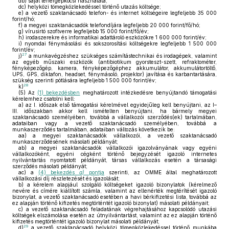
db)
saját tehergépkocsi használata;
dc)
helyközi tömegközlekedéssel történő utazás költsége;
e)
a vezető szaktanácsadó telefon- és internet költségeire legfeljebb 35 000
forint/hó;
f)
a megyei szaktanácsadók telefondíjára legfeljebb 20 000 forint/fő/hó;
g)
vírusirtó szoftverre legfeljebb 15 000 forint/fő/év;
h)
irodaszerekre és informatikai adattároló eszközökre 1 600 000 forint/év;
i)
nyomdai fénymásolási és sokszorosítási költségekre legfeljebb 1 500 000
forint/év;
27
j)
a munkavégzéshez szükséges számítástechnikai és irodagépek, valamint
az egyéb műszaki eszközök (antibiotikum gyorsteszt-szett, refraktométer,
fényképezőgép, kamera, fényképezőgéphez akkumulátor, akkumulátortöltő,
UPS, GPS, diktafon, headset, fénymásoló, projektor) javítása és karbantartására,
szükség szerinti pótlására legfeljebb 1 500 000 forint/év;
28
k)
(5)
Az
(1) bekezdésben
meghatározott intézkedésre benyújtandó támogatási
kérelemhez csatolni kell:
a)
az I. időszak első támogatási kérelmével egyidejűleg kell benyújtani, az I–
III. időszakban akkor kell ismételten benyújtani, ha bármely megyei
szaktanácsadó személyében, továbbá a vállalkozói szerződés(ek) tartalmában,
adataiban vagy a vezető szaktanácsadó személyében, továbbá a
munkaszerződés tartalmában, adataiban változás következik be:
aa)
a megyei szaktanácsadók vállalkozói, a vezető szaktanácsadó
munkaszerződésének másolati példányát;
ab)
a megyei szaktanácsadók vállalkozói igazolványának vagy egyéni
vállalkozóként, egyéni cégként történő bejegyzését igazoló internetes
nyilvántartás nyomtatott példányát, társas vállalkozás esetén a társasági
szerződés másolati példányát;
ac)
a
(4) bekezdés
a)
pontja
szerinti, az OMME által meghatározott
vállalkozási díj részletezését és igazolását;
b)
a kérelem alapjául szolgáló költségeket igazoló bizonylatok (kérelmező
nevére és címére kiállított számla, valamint az ellenérték megtérítését igazoló
bizonylat, a vezető szaktanácsadó esetében a havi bérkifizetési lista, továbbá az
ez alapján történő kifizetés megtörténtét igazoló bizonylat) másolati példányait;
c)
a vezető szaktanácsadó feladatának végrehajtásához kapcsolódó utazási
költségek elszámolása esetén az útnyilvántartást, valamint az ez alapján történő
kifizetés megtörténtét igazoló bizonylat másolati példányát;
29
d)
a vezető szaktanácsadó helyközi tömegközlekedéssel történő munkába