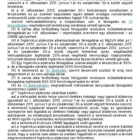
valamint a II. időszakban 2011. június 1-je és szeptember 30-a között végzett
felmérése;
b)
a III. időszakban 2012. szeptember 30-i fordulónapra vonatkozóan a
tenyészetek és az ezekkel kapcsolatos egyes adatok országos nyilvántartási
rendszeréről szóló miniszteri rendeletben foglalt TIR nyilvántartás
szerinti méhcsaládállomány a tulajdonában van. A támogatás az
(1)
bekezdésben
meghatározott keretösszeg mértékéig vehető igénybe.
(3)
A varroa atka fertőzöttség hazai felügyeleti rendszere működtetésének
támogatását az I–III. időszakban – végrehajtási évenként egy alkalommal – az
OMME igényelheti.
(4)
A higiénikus aljdeszka alkalmazásának támogatása az MgSzH által az I.
időszakban 2010. június 1-je és szeptember 30-a között, a II. időszakban 2011.
június 1-je és szeptember 30-a között, valamint a III. időszakban 2012. június 1-
je és szeptember 30-a között végzett felmérése során megállapított
méhcsaládszám legfeljebb 20%-ának megfelelő mennyiségű rostaszövettel,
kihúzható tálcával ellátott higiénikus aljdeszka beszerzéséhez vehető igénybe.
(5)
Egy higiénikus aljdeszka támogatása számla alapján a beszerzési ár 80%-
a, de a támogatás mértéke legfeljebb 3000 forint/darab.
(6)
A kérelmező az
(5) bekezdés
szerint beszerzett eszközt öt évig nem
idegenítheti el, és nem adhatja bérbe.
(7)
A varroa atka fertőzöttség hazai felügyeleti rendszere működtetésének
támogatása legfeljebb 800 000 forint/végrehajtási év lehet.
(8)
Az
(1) bekezdésben
meghatározott intézkedésre benyújtandó támogatási
kérelemhez csatolni kell:
47
a)
higiénikus aljdeszka vásárlása esetén:
aa)
a méhcsalád tartási helye szerint illetékes hatósági vagy jogosult állatorvos
igazolását az I. időszakban 2010. június 1-je és szeptember 30-a között, a II.
időszakban 2011. június 1-je és szeptember 30-a között végzett felmérés szerinti,
a kérelmező tulajdonát képező méhcsaládszámról, azzal, hogy az igazoláson
szerepelnie kell legalább az illetékes hatósági vagy jogosult állatorvos nevének,
aláírásának, és körbélyegző lenyomatának, valamint a kérelmező nevének, és
az MVH ügyfél-nyilvántartási rendszerében rögzített címének;
ab)
a kérelmező érvényes OMME tagságáról szóló igazolást;
ac)
a higiénikus aljdeszka vásárlásáról a kérelmező nevére és címére kiállított
számla, valamint az ellenérték megtérítését igazoló bizonylat másolati példányát,
azzal, hogy a számla csak abban az esetben fogadható el, amennyiben a termék
megnevezéseként higiénikus aljdeszka van feltüntetve;