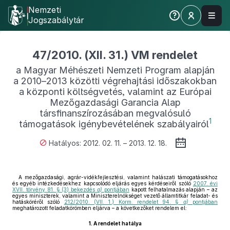
Nemzeti
Jogszabálytár
47/2010. (XII. 31.) VM rendelet
a Magyar Méhészeti Nemzeti Program alapján
a 2010–2013 közötti végrehajtási időszakokban
a központi költségvetés, valamint az Európai
Mezőgazdasági Garancia Alap
társfinanszírozásában megvalósuló
1
támogatások igénybevételének szabályairól
Hatályos: 2012. 02. 11. – 2013. 12. 18.
A mezőgazdasági, agrár-vidékfejlesztési, valamint halászati támogatásokhoz
és egyéb intézkedésekhez kapcsolódó eljárás egyes kérdéseiről szóló
2007. évi
XVII. törvény 81. § (3) bekezdés
a)
pontjában
kapott felhatalmazás alapján – az
egyes miniszterek, valamint a Miniszterelnökséget vezető államtitkár feladat- és
hatásköréről szóló
212/2010. (VII. 1.) Korm. rendelet 94. §
a)
pontjában
meghatározott feladatkörömben eljárva – a következőket rendelem el:
1.
A rendelet hatálya