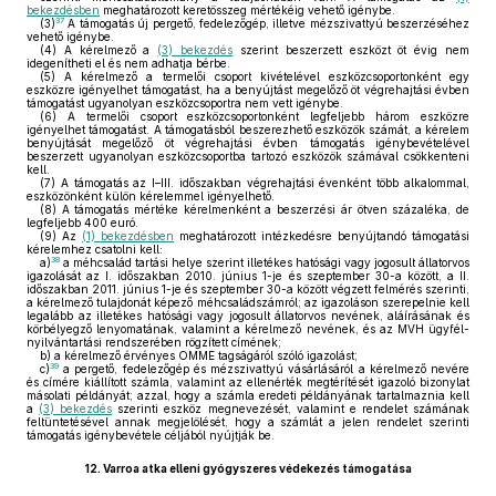
bekezdésben
meghatározott keretösszeg mértékéig vehető igénybe.
37
(3)
A támogatás új pergető, fedelezőgép, illetve mézszivattyú beszerzéséhez
vehető igénybe.
(4)
A kérelmező a
(3) bekezdés
szerint beszerzett eszközt öt évig nem
idegenítheti el és nem adhatja bérbe.
(5)
A kérelmező a termelői csoport kivételével eszközcsoportonként egy
eszközre igényelhet támogatást, ha a benyújtást megelőző öt végrehajtási évben
támogatást ugyanolyan eszközcsoportra nem vett igénybe.
(6)
A termelői csoport eszközcsoportonként legfeljebb három eszközre
igényelhet támogatást. A támogatásból beszerezhető eszközök számát, a kérelem
benyújtását megelőző öt végrehajtási évben támogatás igénybevételével
beszerzett ugyanolyan eszközcsoportba tartozó eszközök számával csökkenteni
kell.
(7)
A támogatás az I–III. időszakban végrehajtási évenként több alkalommal,
eszközönként külön kérelemmel igényelhető.
(8)
A támogatás mértéke kérelmenként a beszerzési ár ötven százaléka, de
legfeljebb 400 euró.
(9)
Az
(1) bekezdésben
meghatározott intézkedésre benyújtandó támogatási
kérelemhez csatolni kell:
38
a)
a méhcsalád tartási helye szerint illetékes hatósági vagy jogosult állatorvos
igazolását az I. időszakban 2010. június 1-je és szeptember 30-a között, a II.
időszakban 2011. június 1-je és szeptember 30-a között végzett felmérés szerinti,
a kérelmező tulajdonát képező méhcsaládszámról; az igazoláson szerepelnie kell
legalább az illetékes hatósági vagy jogosult állatorvos nevének, aláírásának és
körbélyegző lenyomatának, valamint a kérelmező nevének, és az MVH ügyfél-
nyilvántartási rendszerében rögzített címének;
b)
a kérelmező érvényes OMME tagságáról szóló igazolást;
39
c)
a pergető, fedelezőgép és mézszivattyú vásárlásáról a kérelmező nevére
és címére kiállított számla, valamint az ellenérték megtérítését igazoló bizonylat
másolati példányát; azzal, hogy a számla eredeti példányának tartalmaznia kell
a
(3) bekezdés
szerinti eszköz megnevezését, valamint e rendelet számának
feltüntetésével annak megjelölését, hogy a számlát a jelen rendelet szerinti
támogatás igénybevétele céljából nyújtják be.
12.
Varroa atka elleni gyógyszeres védekezés támogatása