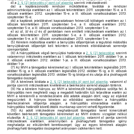
d)
a
2. § (2) bekezdés
c)
pont
ca)
alpontja
szerinti intézkedésnél:
da)
a kaptárazonosító rendszer működtetése, továbbá a rendszer
adminisztrációja esetében az I. időszak tekintetében 2011. szeptember 15-e, a II.
időszak esetében 2012. szeptember 15-e, a III. időszak vonatkozásában 2013.
szeptember 15-e;
db)
a kaptárak jelelölésével kapcsolatosan felmerülő költségek esetében az I.
időszak tekintetében 2011. szeptember 5-e, a II. időszak esetében 2012.
szeptember 5-e, a III. időszak vonatkozásában 2013. szeptember 5-e;
e)
az
a), b)
és
c)
és
d)
pontokban nem említett intézkedések esetében az I.
időszak tekintetében 2011. szeptember 5-e, a II. időszak esetében 2012.
szeptember 5-e, a III. időszak vonatkozásában 2013. szeptember 5-e.
(5)
Kérelem módosítása esetén a benyújtás időpontjának a legutolsó módosítás
benyújtásának időpontját kell tekinteni a kérelmek elbírálásának sorrendje
szempontjából.
(6)
A hiánypótlások végső benyújtási határideje a
2. § (2) bekezdése
szerinti
valamennyi intézkedés esetében az I. időszak tekintetében 2011. október 1-je, a
II. időszak esetében 2012. október 1-je, a III. időszak vonatkozásában 2013.
október 1-je.
(7)
Az MVH a támogatási kérelmeket az I. időszak tekintetében legkésőbb 2011.
október 15-ig, a II. időszak esetében legkésőbb 2012. október 15-ig, a III. időszak
vonatkozásában legkésőbb 2013. október 15-ig bírálja el és utalja át a jóváhagyott
támogatási összeget.
(8)
A kérelmek bírálata a
2. § (2) bekezdés
b)
pont
ba)
alpontja
, valamint
e)
pontja szerinti intézkedések kivételével a beérkezési sorrend alapján történik.
(9)
Ha a kérelem hiányos, az MVH a kérelmezőt hiánypótlásra szólítja fel. A
hiánypótlás nem megfelelő vagy a megadott határidőn túli teljesítése esetén az
MVH a kérelemről a rendelkezésére álló adatok alapján dönt, vagy az eljárást
megszünteti. A hiányos kérelem az elbírálási sorrendben a hiánypótlás
beérkezésének időpontja alapján, a hiánypótlás elmaradása esetén a
hiánypótlási határidőt követő ötödik munkanap szerint vehető figyelembe.
(10)
Az adott intézkedésre meghatározott támogatási keret kimerülését
követően beérkezett támogatási kérelmeket az MVH érdemi vizsgálat nélkül
elutasítja. A
2. § (2) bekezdés
b)
pont
ba)
alpontja
, valamint
e)
pontja szerinti
intézkedések esetében, amennyiben a jóváhagyható támogatási igény
meghaladja az elkülönített keretösszeget, úgy az egyes kérelmek alapján
jóváhagyható támogatási összegeket arányosan csökkenteni kell.