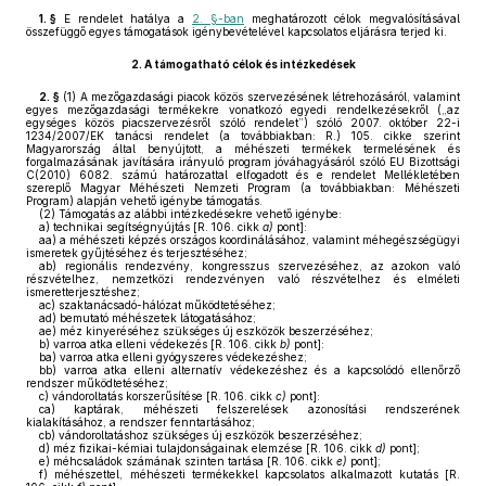
1. §
E rendelet hatálya a
2. §-ban
meghatározott célok megvalósításával
összefüggő egyes támogatások igénybevételével kapcsolatos eljárásra terjed ki.
2.
A támogatható célok és intézkedések
2. §
(1)
A mezőgazdasági piacok közös szervezésének létrehozásáról, valamint
egyes mezőgazdasági termékekre vonatkozó egyedi rendelkezésekről („az
egységes közös piacszervezésről szóló rendelet”) szóló 2007. október 22-i
1234/2007/EK tanácsi rendelet (a továbbiakban: R.) 105. cikke szerint
Magyarország által benyújtott, a méhészeti termékek termelésének és
forgalmazásának javítására irányuló program jóváhagyásáról szóló EU Bizottsági
C(2010) 6082. számú határozattal elfogadott és e rendelet Mellékletében
szereplő Magyar Méhészeti Nemzeti Program (a továbbiakban: Méhészeti
Program) alapján vehető igénybe támogatás.
(2)
Támogatás az alábbi intézkedésekre vehető igénybe:
a)
technikai segítségnyújtás [R. 106. cikk
a)
pont]:
aa)
a méhészeti képzés országos koordinálásához, valamint méhegészségügyi
ismeretek gyűjtéséhez és terjesztéséhez;
ab)
regionális rendezvény, kongresszus szervezéséhez, az azokon való
részvételhez, nemzetközi rendezvényen való részvételhez és elméleti
ismeretterjesztéshez;
ac)
szaktanácsadó-hálózat működtetéséhez;
ad)
bemutató méhészetek látogatásához;
ae)
méz kinyeréséhez szükséges új eszközök beszerzéséhez;
b)
varroa atka elleni védekezés [R. 106. cikk
b)
pont]:
ba)
varroa atka elleni gyógyszeres védekezéshez;
bb)
varroa atka elleni alternatív védekezéshez és a kapcsolódó ellenőrző
rendszer működtetéséhez;
c)
vándoroltatás korszerűsítése [R. 106. cikk
c)
pont]:
ca)
kaptárak, méhészeti felszerelések azonosítási rendszerének
kialakításához, a rendszer fenntartásához;
cb)
vándoroltatáshoz szükséges új eszközök beszerzéséhez;
d)
méz fizikai-kémiai tulajdonságainak elemzése [R. 106. cikk
d)
pont];
e)
méhcsaládok számának szinten tartása [R. 106. cikk
e)
pont];
f)
méhészettel, méhészeti termékekkel kapcsolatos alkalmazott kutatás [R.