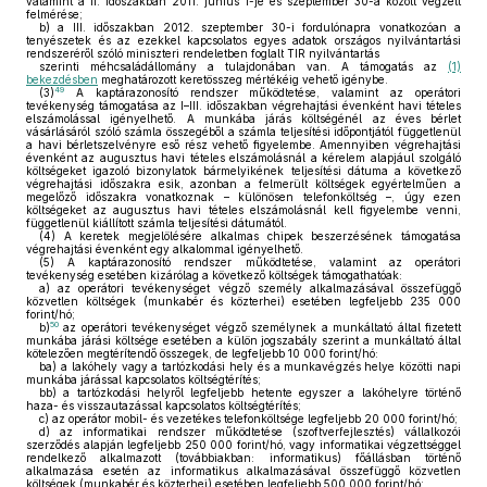
valamint a II. időszakban 2011. június 1-je és szeptember 30-a között végzett
felmérése;
b)
a III. időszakban 2012. szeptember 30-i fordulónapra vonatkozóan a
tenyészetek és az ezekkel kapcsolatos egyes adatok országos nyilvántartási
rendszeréről szóló miniszteri rendeletben foglalt TIR nyilvántartás
szerinti méhcsaládállomány a tulajdonában van. A támogatás az
(1)
bekezdésben
meghatározott keretösszeg mértékéig vehető igénybe.
49
(3)
A kaptárazonosító rendszer működtetése, valamint az operátori
tevékenység támogatása az I–III. időszakban végrehajtási évenként havi tételes
elszámolással igényelhető. A munkába járás költségénél az éves bérlet
vásárlásáról szóló számla összegéből a számla teljesítési időpontjától függetlenül
a havi bérletszelvényre eső rész vehető figyelembe. Amennyiben végrehajtási
évenként az augusztus havi tételes elszámolásnál a kérelem alapjául szolgáló
költségeket igazoló bizonylatok bármelyikének teljesítési dátuma a következő
végrehajtási időszakra esik, azonban a felmerült költségek egyértelműen a
megelőző időszakra vonatkoznak – különösen telefonköltség –, úgy ezen
költségeket az augusztus havi tételes elszámolásnál kell figyelembe venni,
függetlenül kiállított számla teljesítési dátumától.
(4)
A keretek megjelölésére alkalmas chipek beszerzésének támogatása
végrehajtási évenként egy alkalommal igényelhető.
(5)
A kaptárazonosító rendszer működtetése, valamint az operátori
tevékenység esetében kizárólag a következő költségek támogathatóak:
a)
az operátori tevékenységet végző személy alkalmazásával összefüggő
közvetlen költségek (munkabér és közterhei) esetében legfeljebb 235 000
forint/hó;
50
b)
az operátori tevékenységet végző személynek a munkáltató által fizetett
munkába járási költsége esetében a külön jogszabály szerint a munkáltató által
kötelezően megtérítendő összegek, de legfeljebb 10 000 forint/hó:
ba)
a lakóhely vagy a tartózkodási hely és a munkavégzés helye közötti napi
munkába járással kapcsolatos költségtérítés;
bb)
a tartózkodási helyről legfeljebb hetente egyszer a lakóhelyre történő
haza- és visszautazással kapcsolatos költségtérítés;
c)
az operátor mobil- és vezetékes telefonköltsége legfeljebb 20 000 forint/hó;
d)
az informatikai rendszer működtetése (szoftverfejlesztés) vállalkozói
szerződés alapján legfeljebb 250 000 forint/hó, vagy informatikai végzettséggel
rendelkező alkalmazott (továbbiakban: informatikus) főállásban történő
alkalmazása esetén az informatikus alkalmazásával összefüggő közvetlen
költségek (munkabér és közterhei) esetében legfeljebb 500 000 forint/hó;