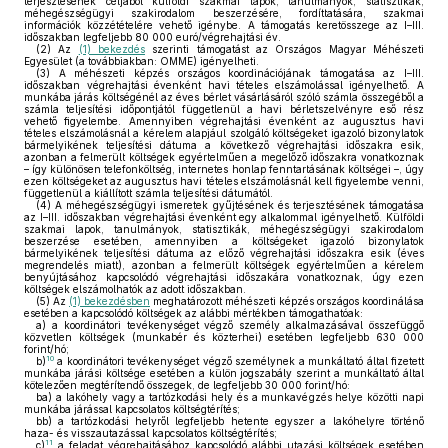
terjesztésének céljából külföldi szakmai lapok, tanulmányok, statisztikák,
méhegészségügyi szakirodalom beszerzésére, fordíttatására, szakmai
információk közzétételére vehető igénybe. A támogatás keretösszege az I–III.
időszakban legfeljebb 80 000 euró/végrehajtási év.
(2)
Az
(1) bekezdés
szerinti támogatást az Országos Magyar Méhészeti
Egyesület (a továbbiakban: OMME) igényelheti.
(3)
A méhészeti képzés országos koordinációjának támogatása az I–III.
időszakban végrehajtási évenként havi tételes elszámolással igényelhető. A
munkába járás költségénél az éves bérlet vásárlásáról szóló számla összegéből a
számla teljesítési időpontjától függetlenül a havi bérletszelvényre eső rész
vehető figyelembe. Amennyiben végrehajtási évenként az augusztus havi
tételes elszámolásnál a kérelem alapjául szolgáló költségeket igazoló bizonylatok
bármelyikének teljesítési dátuma a következő végrehajtási időszakra esik,
azonban a felmerült költségek egyértelműen a megelőző időszakra vonatkoznak
– így különösen telefonköltség, internetes honlap fenntartásának költségei –, úgy
ezen költségeket az augusztus havi tételes elszámolásnál kell figyelembe venni,
függetlenül a kiállított számla teljesítési dátumától.
(4)
A méhegészségügyi ismeretek gyűjtésének és terjesztésének támogatása
az I–III. időszakban végrehajtási évenként egy alkalommal igényelhető. Külföldi
szakmai lapok, tanulmányok, statisztikák, méhegészségügyi szakirodalom
beszerzése esetében, amennyiben a költségeket igazoló bizonylatok
bármelyikének teljesítési dátuma az előző végrehajtási időszakra esik (éves
megrendelés miatt), azonban a felmerült költségek egyértelműen a kérelem
benyújtásához kapcsolódó végrehajtási időszakára vonatkoznak, úgy ezen
költségek elszámolhatók az adott időszakban.
(5)
Az
(1) bekezdésben
meghatározott méhészeti képzés országos koordinálása
esetében a kapcsolódó költségek az alábbi mértékben támogathatóak:
a)
a koordinátori tevékenységet végző személy alkalmazásával összefüggő
közvetlen költségek (munkabér és közterhei) esetében legfeljebb 630 000
forint/hó;
10
b)
a koordinátori tevékenységet végző személynek a munkáltató által fizetett
munkába járási költsége esetében a külön jogszabály szerint a munkáltató által
kötelezően megtérítendő összegek, de legfeljebb 30 000 forint/hó:
ba)
a lakóhely vagy a tartózkodási hely és a munkavégzés helye közötti napi
munkába járással kapcsolatos költségtérítés;
bb)
a tartózkodási helyről legfeljebb hetente egyszer a lakóhelyre történő
haza- és visszautazással kapcsolatos költségtérítés;
11
c)
a feladat végrehajtásához kapcsolódó alábbi utazási költségek esetében