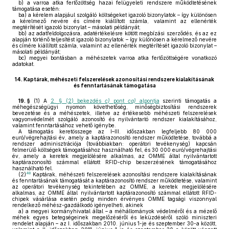
b)
a varroa atka fertőzöttség hazai felügyeleti rendszere működtetésének
támogatása esetén:
ba)
a kérelem alapjául szolgáló költségeket igazoló bizonylatok – így különösen
a kérelmező nevére és címére kiállított számla, valamint az ellenérték
megtérítését igazoló bizonylat – másolati példányát;
bb)
az adatfeldolgozásra, adatértékelésre kötött megbízási szerződés, és az ez
alapján történő teljesítést igazoló bizonylatok – így különösen a kérelmező nevére
és címére kiállított számla, valamint az ellenérték megtérítését igazoló bizonylat –
másolati példányát;
bc)
megyei bontásban a méhészetek varroa atka fertőzöttségére vonatkozó
adatokat.
14.
Kaptárak, méhészeti felszerelések azonosítási rendszere kialakításának
és fenntartásának támogatása
19. §
(1)
A
2. § (2) bekezdés
c)
pont
ca)
alpontja
szerinti támogatás a
méhegészségügyi nyomon követhetőség, minőségbiztosítási rendszerek
bevezetése és a méhészetek, illetve az értékesebb méhészeti felszerelések
vagyonvédelmét szolgáló azonosító és nyilvántartó rendszer kialakításához,
valamint fenntartásához vehető igénybe.
A támogatás keretösszege az I–III. időszakban legfeljebb 80 000
euró/végrehajtási év, amely a kaptárazonosító rendszer működtetése, továbbá a
rendszer adminisztrációja (továbbiakban: operátori tevékenység) kapcsán
felmerülő költségek támogatásához használható fel, és 30 000 euró/végrehajtási
év, amely a keretek megjelölésére alkalmas, az OMME által nyilvántartott
kaptárazonosító számmal ellátott RFID-chip beszerzésének támogatásához
használható fel.
48
(2)
Kaptárak, méhészeti felszerelések azonosítási rendszere kialakításának
és fenntartásának támogatását a kaptárazonosító rendszer működtetése, valamint
az operátori tevékenység tekintetében az OMME, a keretek megjelölésére
alkalmas, az OMME által nyilvántartott kaptárazonosító számmal ellátott RFID-
chipek vásárlása esetén pedig minden érvényes OMME tagsági viszonnyal
rendelkező méhész-gazdálkodó igényelheti, akinek
a)
a megyei kormányhivatal által – a méhállományok védelméről és a mézelő
méhek egyes betegségeinek megelőzéséről és leküzdéséről szóló miniszteri
rendelet alapján – az I. időszakban 2010. június 1-je és szeptember 30-a között,