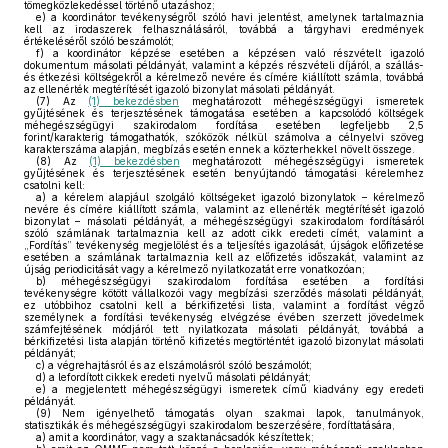
tömegközlekedéssel történő utazáshoz;
e)
a koordinátor tevékenységről szóló havi jelentést, amelynek tartalmaznia
kell az irodaszerek felhasználásáról, továbbá a tárgyhavi eredmények
értékeléséről szóló beszámolót;
f)
a koordinátor képzése esetében a képzésen való részvételt igazoló
dokumentum másolati példányát, valamint a képzés részvételi díjáról, a szállás-
és étkezési költségekről a kérelmező nevére és címére kiállított számla, továbbá
az ellenérték megtérítését igazoló bizonylat másolati példányát.
(7)
Az
(1) bekezdésben
meghatározott méhegészségügyi ismeretek
gyűjtésének és terjesztésének támogatása esetében a kapcsolódó költségek
méhegészségügyi szakirodalom fordítása esetében legfeljebb 2,5
forint/karakterig támogathatók, szóközök nélkül számolva a célnyelvi szöveg
karakterszáma alapján, megbízás esetén ennek a közterhekkel növelt összege.
(8)
Az
(1) bekezdésben
meghatározott méhegészségügyi ismeretek
gyűjtésének és terjesztésének esetén benyújtandó támogatási kérelemhez
csatolni kell:
a)
a kérelem alapjául szolgáló költségeket igazoló bizonylatok – kérelmező
nevére és címére kiállított számla, valamint az ellenérték megtérítését igazoló
bizonylat – másolati példányát, a méhegészségügyi szakirodalom fordításáról
szóló számlának tartalmaznia kell az adott cikk eredeti címét, valamint a
„Fordítás” tevékenység megjelölést és a teljesítés igazolását, újságok előfizetése
esetében a számlának tartalmaznia kell az előfizetés időszakát, valamint az
újság periodicitását vagy a kérelmező nyilatkozatát erre vonatkozóan;
b)
méhegészségügyi szakirodalom fordítása esetében a fordítási
tevékenységre kötött vállalkozói vagy megbízási szerződés másolati példányát,
ez utóbbihoz csatolni kell a bérkifizetési lista, valamint a fordítást végző
személynek a fordítási tevékenység elvégzése évében szerzett jövedelmek
számfejtésének módjáról tett nyilatkozata másolati példányát, továbbá a
bérkifizetési lista alapján történő kifizetés megtörténtét igazoló bizonylat másolati
példányát;
c)
a végrehajtásról és az elszámolásról szóló beszámolót;
d)
a lefordított cikkek eredeti nyelvű másolati példányát;
e)
a megjelentett méhegészségügyi ismeretek című kiadvány egy eredeti
példányát.
(9)
Nem igényelhető támogatás olyan szakmai lapok, tanulmányok,
statisztikák és méhegészségügyi szakirodalom beszerzésére, fordíttatására,
a)
amit a koordinátor, vagy a szaktanácsadók készítettek;