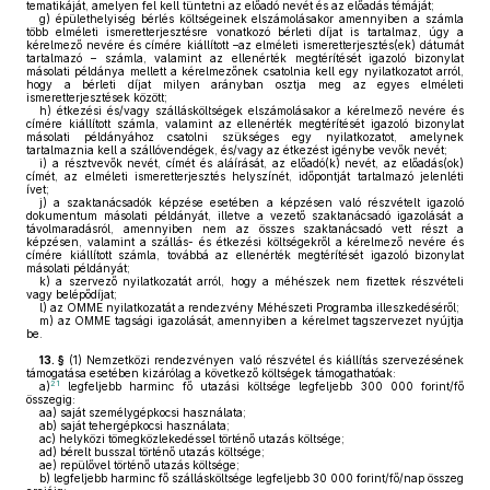
tematikáját, amelyen fel kell tüntetni az előadó nevét és az előadás témáját;
g)
épülethelyiség bérlés költségeinek elszámolásakor amennyiben a számla
több elméleti ismeretterjesztésre vonatkozó bérleti díjat is tartalmaz, úgy a
kérelmező nevére és címére kiállított –az elméleti ismeretterjesztés(ek) dátumát
tartalmazó – számla, valamint az ellenérték megtérítését igazoló bizonylat
másolati példánya mellett a kérelmezőnek csatolnia kell egy nyilatkozatot arról,
hogy a bérleti díjat milyen arányban osztja meg az egyes elméleti
ismeretterjesztések között;
h)
étkezési és/vagy szállásköltségek elszámolásakor a kérelmező nevére és
címére kiállított számla, valamint az ellenérték megtérítését igazoló bizonylat
másolati példányához csatolni szükséges egy nyilatkozatot, amelynek
tartalmaznia kell a szállóvendégek, és/vagy az étkezést igénybe vevők nevét;
i)
a résztvevők nevét, címét és aláírását, az előadó(k) nevét, az előadás(ok)
címét, az elméleti ismeretterjesztés helyszínét, időpontját tartalmazó jelenléti
ívet;
j)
a szaktanácsadók képzése esetében a képzésen való részvételt igazoló
dokumentum másolati példányát, illetve a vezető szaktanácsadó igazolását a
távolmaradásról, amennyiben nem az összes szaktanácsadó vett részt a
képzésen, valamint a szállás- és étkezési költségekről a kérelmező nevére és
címére kiállított számla, továbbá az ellenérték megtérítését igazoló bizonylat
másolati példányát;
k)
a szervező nyilatkozatát arról, hogy a méhészek nem fizettek részvételi
vagy belépődíjat;
l)
az OMME nyilatkozatát a rendezvény Méhészeti Programba illeszkedéséről;
m)
az OMME tagsági igazolását, amennyiben a kérelmet tagszervezet nyújtja
be.
13. §
(1)
Nemzetközi rendezvényen való részvétel és kiállítás szervezésének
támogatása esetében kizárólag a következő költségek támogathatóak:
21
a)
legfeljebb harminc fő utazási költsége legfeljebb 300 000 forint/fő
összegig:
aa)
saját személygépkocsi használata;
ab)
saját tehergépkocsi használata;
ac)
helyközi tömegközlekedéssel történő utazás költsége;
ad)
bérelt busszal történő utazás költsége;
ae)
repülővel történő utazás költsége;
b)
legfeljebb harminc fő szállásköltsége legfeljebb 30 000 forint/fő/nap összeg