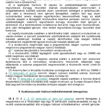
csatolni kell a kérelemhez;
d)
a legfeljebb harminc fő utazási és szállásköltségének, valamint
regisztrációs és/vagy részvételi díjának elszámolásakor, amennyiben e
szolgáltatásokról kiállított számlák olyan személyek költségeit is tartalmazzák,
akik után a kérelmező nem igényel támogatást, csatolni kell egy olyan
nyilvántartást, amely alapján egyértelműen beazonosítható, hogy az adott
számlák alapján a támogatott résztvevőkre lebontva pontosan mennyi utazási,
szállásköltséget, valamint regisztrációs és/vagy részvételi díjat igényel a
kérelmező, és a kérelmezőnek nyilatkoznia kell arról, hogy azon résztvevőknek,
akik után támogatást igényel, nem kellett regisztrációs és/vagy részvételi díjat
fizetniük;
e)
napidíj elszámolás esetében a bérkifizetési listát, valamint a kiutazónak az
utazás évében a szerzett jövedelmek számfejtésének módjáról tett nyilatkozata
másolati példányát, továbbá a napidíj bérkifizetési lista alapján történő
kifizetésének megtörténtét igazoló bizonylat másolati példányát;
f)
a rendezvény meghívóját vagy a programleírást, idegen nyelven kiállított
meghívó és programleírás magyar nyelvű fordítását;
24
g)
szakmai beszámolót a nemzetközi rendezvényről;
h)
a résztvevő(k) OMME tagságáról szóló igazolás(oka)t vagy az OMME-val
kötött megbízási szerződését;
i)
három vagy több fő csoportos utazása esetén a jelenléti ívet, amelynek
tartalmaznia kell a nemzetközi rendezvény helyszínét, időpontját vagy
időtartamát, a szakmai program(ok) megnevezését, a résztvevők nevét, címét és
aláírását.
(3)
Amennyiben a tényállás tisztázása szükségessé teszi, az MVH az OMME-t
a
(2) bekezdés
a)
pontja
szerinti, idegen nyelven kiállított számla, bizonylat
hiteles magyar fordításának benyújtására hívhatja fel.
(4)
Az
(1) bekezdés
d)
pontjában
megjelölt napidíj esetében a forintra történő
átszámítást a külföldi kiküldetés első napján érvényes, az Európai Központi Bank
által jegyzett forint/deviza átváltási árfolyam alapján kell elvégezni.
9.
Szaktanácsadó-hálózat működtetésének támogatása
14. §
(1)
A
2. § (2) bekezdés
a)
pont
ac)
alpontja
szerinti támogatás a
megyénként és a fővárosban egy-egy fő méhészeti szaktanácsadóból és egy fő
vezető szaktanácsadóból álló országos hálózat működtetéséhez vehető igénybe.