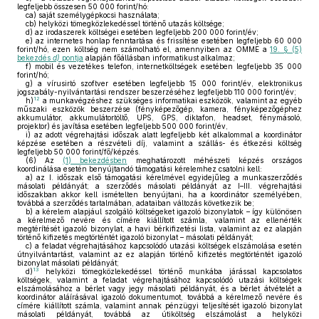
legfeljebb összesen 50 000 forint/hó:
ca)
saját személygépkocsi használata;
cb)
helyközi tömegközlekedéssel történő utazás költsége;
d)
az irodaszerek költségei esetében legfeljebb 200 000 forint/év;
e)
az internetes honlap fenntartása és frissítése esetében legfeljebb 60 000
forint/hó, ezen költség nem számolható el, amennyiben az OMME a
19. § (5)
bekezdés
d)
pontja
alapján főállásban informatikust alkalmaz;
f)
mobil és vezetékes telefon, internetköltségek esetében legfeljebb 35 000
forint/hó;
g)
a vírusirtó szoftver esetében legfeljebb 15 000 forint/év, elektronikus
jogszabály-nyilvántartási rendszer beszerzéséhez legfeljebb 110 000 forint/év;
12
h)
a munkavégzéshez szükséges informatikai eszközök, valamint az egyéb
műszaki eszközök beszerzése (fényképezőgép, kamera, fényképezőgéphez
akkumulátor, akkumulátortöltő, UPS, GPS, diktafon, headset, fénymásoló,
projektor) és javítása esetében legfeljebb 500 000 forint/év,
i)
az adott végrehajtási időszak alatt legfeljebb két alkalommal a koordinátor
képzése esetében a részvételi díj, valamint a szállás- és étkezési költség
legfeljebb 50 000 forint/fő/képzés.
(6)
Az
(1) bekezdésben
meghatározott méhészeti képzés országos
koordinálása esetén benyújtandó támogatási kérelemhez csatolni kell:
a)
az I. időszak első támogatási kérelmével egyidejűleg a munkaszerződés
másolati példányát; a szerződés másolati példányát az I–III. végrehajtási
időszakban akkor kell ismételten benyújtani, ha a koordinátor személyében,
továbbá a szerződés tartalmában, adataiban változás következik be;
b)
a kérelem alapjául szolgáló költségeket igazoló bizonylatok – így különösen
a kérelmező nevére és címére kiállított számla, valamint az ellenérték
megtérítését igazoló bizonylat, a havi bérkifizetési lista, valamint az ez alapján
történő kifizetés megtörténtét igazoló bizonylat – másolati példányát;
c)
a feladat végrehajtásához kapcsolódó utazási költségek elszámolása esetén
útnyilvántartást, valamint az ez alapján történő kifizetés megtörténtét igazoló
bizonylat másolati példányát;
13
d)
helyközi tömegközlekedéssel történő munkába járással kapcsolatos
költségek, valamint a feladat végrehajtásához kapcsolódó utazási költségek
elszámolásához a bérlet vagy jegy másolati példányát, és a bérlet átvételét a
koordinátor aláírásával igazoló dokumentumot, továbbá a kérelmező nevére és
címére kiállított számla, valamint annak pénzügyi teljesítését igazoló bizonylat
másolati példányát, továbbá az útiköltség elszámolást a helyközi