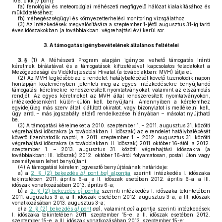
106. cikk
f)
pont]:
fa)
fenológiai és meteorológiai méhészeti megfigyelő hálózat kialakításához és
működtetéséhez;
fb)
méhegészségügyi és környezetterhelési monitoring vizsgálathoz.
(3)
Az intézkedések megvalósítására a szeptember 1-jétől augusztus 31-ig tartó
éves időszakokban (a továbbiakban: végrehajtási év) kerül sor.
3.
A támogatás igénybevételének általános feltételei
3. §
(1)
A Méhészeti Program alapján igénybe vehető támogatás iránti
kérelmek bírálatával és a támogatások kifizetésével kapcsolatos feladatokat a
Mezőgazdasági és Vidékfejlesztési Hivatal (a továbbiakban: MVH) látja el.
(2)
Az MVH legkésőbb az e rendelet hatálybalépését követő tizenötödik napon
honlapján közleményben jelenteti meg az egyes intézkedésekre benyújtandó
támogatási kérelmekre rendszeresített nyomtatványokat, valamint az elszámolás
rendjét. Az egyes kérelmeket az MVH által rendszeresített nyomtatványokon,
intézkedésenként külön-külön kell benyújtani. Amennyiben a kérelemhez
egyidejűleg más szerv által kiállított okiratot, vagy bizonylatot is mellékelni kell,
úgy arról – más jogszabály eltérő rendelkezése hiányában – másolat nyújtható
be.
(3)
A támogatási kérelmeket a 2010. szeptember 1. – 2011. augusztus 31. közötti
végrehajtási időszakra (a továbbiakban: I. időszak) az e rendelet hatálybalépését
követő tizenhatodik naptól, a 2011. szeptember 1. – 2012. augusztus 31. közötti
végrehajtási időszakra (a továbbiakban: II. időszak) 2011. október 16-ától, a 2012.
szeptember 1. – 2013. augusztus 31. közötti végrehajtási időszakra (a
továbbiakban: III. időszak) 2012. október 16-ától folyamatosan, postai úton vagy
személyesen lehet benyújtani.
(4)
A támogatási kérelem jogvesztő benyújtásának határideje:
a)
a
2. § (2) bekezdés
b)
pont
ba)
alpontja
szerinti intézkedés I. időszaka
tekintetében 2011. április 6-a, a II. időszak esetében 2012. április 6-a, a III.
időszak vonatkozásában 2013. április 6-a;
b)
a
2. § (2) bekezdés
e)
pontja
szerinti intézkedés I. időszaka tekintetében
2011. augusztus 3-a, a II. időszak esetében 2012. augusztus 3-a, a III. időszak
vonatkozásában 2013. augusztus 3-a;
c)
a
2. § (2) bekezdés
a)
pont
aa)
, valamint
ac)
alpontja szerinti intézkedések
I. időszaka tekintetében 2011. szeptember 15-e, a II. időszak esetében 2012.
szeptember 15-e, a III. időszak vonatkozásában 2013. szeptember 15-e;