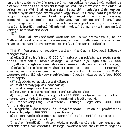
ismeretterjesztés, regionális rendezvény, nemzetközi rendezvény), továbbá az
előadó(k) nevét és az előadás(ok) témáját az MVH-nak előzetesen bejelenteni. A
bejelentést az MVH által rendszeresített és az MVH honlapján közleményben
közzétett nyomtatványon személyesen vagy faxon kell benyújtani legkésőbb a
program, vagy a képzés kezdő időpontját megelőző ötödik munkanapig
beérkezően. A bejelentés elmulasztása vagy határidőn túl történő benyújtása
esetén, vagy ha a bejelentés nem tartalmazza legalább a program dátumát,
kezdési időpontját, várható időtartamát, helyszínét, az érintett program(ok)
költségei nem számolhatók el.
15
(5)
(6)
Előadói díj szaktanácsadó esetében csak akkor számolható el, ha az
OMME-val szaktanácsadói tevékenységre kötött vállalkozói szerződésben
nevesített megyén és tevékenységi körön kívüli témában tart előadást.
11. §
(1)
Regionális rendezvény esetében kizárólag a következő költségek
támogathatóak:
a)
előadói díjak legfeljebb 35 000 forint/alkalom, megbízási szerződés esetén
ennek közterhekkel növelt összege, a tolmács díja legfeljebb 50 000
forint/alkalom, megbízási szerződés esetén ennek közterhekkel növelt összege;
b)
előadók és tolmácsok elszállásolási költsége legfeljebb 10 000 forint/nap/fő,
kizárólag az előadás napján felmerült étkezési költségeik, valamint az OMME
tagszervezet elnökének vagy megbízottjának étkezési költsége legfeljebb 3000
forint/nap/fő;
16
c)
előadók és tolmácsok utazási költsége:
ca)
saját személygépkocsi használata;
cb)
saját tehergépkocsi használata;
cc)
helyközi tömegközlekedéssel történő utazás költsége;
d)
újsághirdetési költségek legfeljebb 200 000 forint/rendezvény értékben,
amennyiben a hirdetés a rendezvény szakmai jellegét emeli ki;
e)
rendezvényújság készítésének költsége, legfeljebb 300 000
forint/rendezvény;
f)
meghívók készítésének és fénymásolásának, valamint postázásának
költségei legfeljebb 100 000 forint/rendezvény;
g)
épülethelyiség bérlésének, karbantartásának és takarításának költségei;
h)
rendezvénysátor bérleti díja;
i)
pavilon installáció – többek között a pavilonbérlés díja, pavilonszállítás,
pavilontelepítés, pavilonbontás – költségei, továbbá a pavilonok felszereltségének