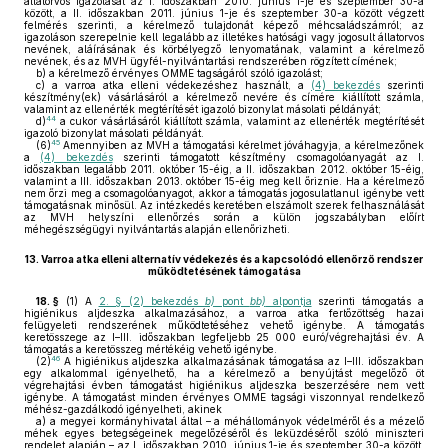
állatorvos igazolását az I. időszakban 2010. június 1-je és szeptember 30-a
között, a II. időszakban 2011. június 1-je és szeptember 30-a között végzett
felmérés szerinti, a kérelmező tulajdonát képező méhcsaládszámról; az
igazoláson szerepelnie kell legalább az illetékes hatósági vagy jogosult állatorvos
nevének, aláírásának és körbélyegző lenyomatának, valamint a kérelmező
nevének, és az MVH ügyfél-nyilvántartási rendszerében rögzített címének;
b)
a kérelmező érvényes OMME tagságáról szóló igazolást;
c)
a varroa atka elleni védekezéshez használt, a
(4) bekezdés
szerinti
készítmény(ek) vásárlásáról a kérelmező nevére és címére kiállított számla,
valamint az ellenérték megtérítését igazoló bizonylat másolati példányát;
44
d)
a cukor vásárlásáról kiállított számla, valamint az ellenérték megtérítését
igazoló bizonylat másolati példányát.
45
(6)
Amennyiben az MVH a támogatási kérelmet jóváhagyja, a kérelmezőnek
a
(4) bekezdés
szerinti támogatott készítmény csomagolóanyagát az I.
időszakban legalább 2011. október 15-éig, a II. időszakban 2012. október 15-éig,
valamint a III. időszakban 2013. október 15-éig meg kell őriznie. Ha a kérelmező
nem őrzi meg a csomagolóanyagot, akkor a támogatás jogosulatlanul igénybe vett
támogatásnak minősül. Az intézkedés keretében elszámolt szerek felhasználását
az MVH helyszíni ellenőrzés során a külön jogszabályban előírt
méhegészségügyi nyilvántartás alapján ellenőrizheti.
13.
Varroa atka elleni alternatív védekezés és a kapcsolódó ellenőrző rendszer
működtetésének támogatása
18. §
(1)
A
2. § (2) bekezdés
b)
pont
bb)
alpontja
szerinti támogatás a
higiénikus aljdeszka alkalmazásához, a varroa atka fertőzöttség hazai
felügyeleti rendszerének működtetéséhez vehető igénybe. A támogatás
keretösszege az I–III. időszakban legfeljebb 25 000 euró/végrehajtási év. A
támogatás a keretösszeg mértékéig vehető igénybe.
46
(2)
A higiénikus aljdeszka alkalmazásának támogatása az I–III. időszakban
egy alkalommal igényelhető, ha a kérelmező a benyújtást megelőző öt
végrehajtási évben támogatást higiénikus aljdeszka beszerzésére nem vett
igénybe. A támogatást minden érvényes OMME tagsági viszonnyal rendelkező
méhész-gazdálkodó igényelheti, akinek
a)
a megyei kormányhivatal által – a méhállományok védelméről és a mézelő
méhek egyes betegségeinek megelőzéséről és leküzdéséről szóló miniszteri
rendelet alapján – az I. időszakban 2010. június 1-je és szeptember 30-a között,