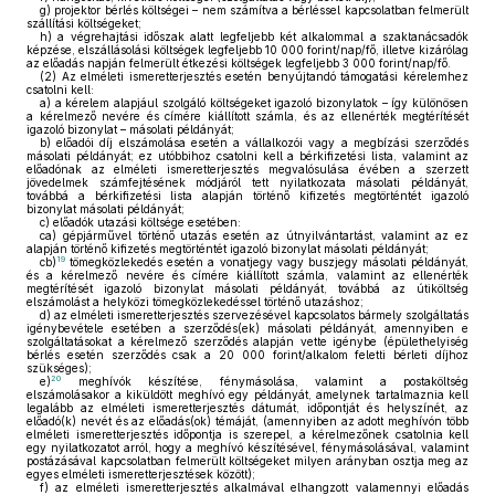
g)
projektor bérlés költségei – nem számítva a bérléssel kapcsolatban felmerült
szállítási költségeket;
h)
a végrehajtási időszak alatt legfeljebb két alkalommal a szaktanácsadók
képzése, elszállásolási költségek legfeljebb 10 000 forint/nap/fő, illetve kizárólag
az előadás napján felmerült étkezési költségek legfeljebb 3 000 forint/nap/fő.
(2)
Az elméleti ismeretterjesztés esetén benyújtandó támogatási kérelemhez
csatolni kell:
a)
a kérelem alapjául szolgáló költségeket igazoló bizonylatok – így különösen
a kérelmező nevére és címére kiállított számla, és az ellenérték megtérítését
igazoló bizonylat – másolati példányát;
b)
előadói díj elszámolása esetén a vállalkozói vagy a megbízási szerződés
másolati példányát; ez utóbbihoz csatolni kell a bérkifizetési lista, valamint az
előadónak az elméleti ismeretterjesztés megvalósulása évében a szerzett
jövedelmek számfejtésének módjáról tett nyilatkozata másolati példányát,
továbbá a bérkifizetési lista alapján történő kifizetés megtörténtét igazoló
bizonylat másolati példányát;
c)
előadók utazási költsége esetében:
ca)
gépjárművel történő utazás esetén az útnyilvántartást, valamint az ez
alapján történő kifizetés megtörténtét igazoló bizonylat másolati példányát;
19
cb)
tömegközlekedés esetén a vonatjegy vagy buszjegy másolati példányát,
és a kérelmező nevére és címére kiállított számla, valamint az ellenérték
megtérítését igazoló bizonylat másolati példányát, továbbá az útiköltség
elszámolást a helyközi tömegközlekedéssel történő utazáshoz;
d)
az elméleti ismeretterjesztés szervezésével kapcsolatos bármely szolgáltatás
igénybevétele esetében a szerződés(ek) másolati példányát, amennyiben e
szolgáltatásokat a kérelmező szerződés alapján vette igénybe (épülethelyiség
bérlés esetén szerződés csak a 20 000 forint/alkalom feletti bérleti díjhoz
szükséges);
20
e)
meghívók készítése, fénymásolása, valamint a postaköltség
elszámolásakor a kiküldött meghívó egy példányát, amelynek tartalmaznia kell
legalább az elméleti ismeretterjesztés dátumát, időpontját és helyszínét, az
előadó(k) nevét és az előadás(ok) témáját, (amennyiben az adott meghívón több
elméleti ismeretterjesztés időpontja is szerepel, a kérelmezőnek csatolnia kell
egy nyilatkozatot arról, hogy a meghívó készítésével, fénymásolásával, valamint
postázásával kapcsolatban felmerült költségeket milyen arányban osztja meg az
egyes elméleti ismeretterjesztések között);
f)
az elméleti ismeretterjesztés alkalmával elhangzott valamennyi előadás