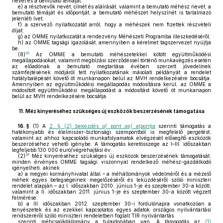
nevét és a bemutató témáját;
e)
a résztvevők nevét, címét és aláírását, valamint a bemutató méhész nevét, a
bemutató témáját és időpontját, a bemutató méhészet helyszínét is tartalmazó
jelenléti ívet;
f)
a szervező nyilatkozatát arról, hogy a méhészek nem fizettek részvételi
díjat;
g)
az OMME nyilatkozatát a rendezvény Méhészeti Programba illeszkedéséről;
h)
az OMME tagsági igazolását, amennyiben a kérelmet tagszervezet nyújtja
be.
35
(8)
Az OMME a bemutató méhészetekkel kötött együttműködési
megállapodásokat, valamint megbízási szerződéssel történő munkavégzés esetén
az előadónak a bemutató megtartása évében szerzett jövedelmek
számfejtésének módjáról tett nyilatkozatának másolati példányát a rendelet
hatálybalépését követő öt munkanapon belül az MVH rendelkezésére bocsátja.
Amennyiben az együttműködési megállapodás módosításra kerül, az OMME a
módosított együttműködési megállapodást a módosítást követő öt munkanapon
belül az MVH rendelkezésére bocsátja.
11.
Méz kinyeréséhez szükséges új eszközök beszerzésének támogatása
16. §
(1)
A
2. § (2) bekezdés
a)
pont
ae)
alpontja
szerinti támogatás a
hatékonyabb és élelmiszer-biztonsági szempontból is megfelelő pergetést,
valamint az ahhoz kapcsolódó munkafolyamatok elvégzését elősegítő eszközök
beszerzéséhez vehető igénybe. A támogatás keretösszege az I–III. időszakban
legfeljebb 130 000 euró/végrehajtási év.
36
(2)
Méz kinyeréséhez szükséges új eszközök beszerzésének támogatását,
minden érvényes OMME tagsági viszonnyal rendelkező méhész-gazdálkodó
igényelheti, akinek
a)
a megyei kormányhivatal által – a méhállományok védelméről és a mézelő
méhek egyes betegségeinek megelőzéséről és leküzdéséről szóló miniszteri
rendelet alapján – az I. időszakban 2010. június 1-je és szeptember 30-a között,
valamint a II. időszakban 2011. június 1-je és szeptember 30-a között végzett
felmérése;
b)
a III. időszakban 2012. szeptember 30-i fordulónapra vonatkozóan a
tenyészetek és az ezekkel kapcsolatos egyes adatok országos nyilvántartási
rendszeréről szóló miniszteri rendeletben foglalt TIR nyilvántartás
szerinti méhcsaládállomány a tulajdonában van. A támogatás az
(1)