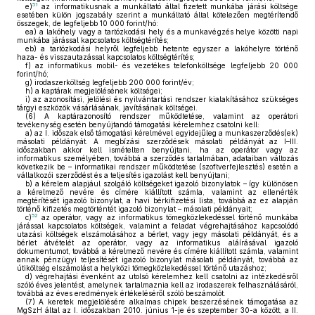
51
e)
az informatikusnak a munkáltató által fizetett munkába járási költsége
esetében külön jogszabály szerint a munkáltató által kötelezően megtérítendő
összegek, de legfeljebb 10 000 forint/hó:
ea)
a lakóhely vagy a tartózkodási hely és a munkavégzés helye közötti napi
munkába járással kapcsolatos költségtérítés;
eb)
a tartózkodási helyről legfeljebb hetente egyszer a lakóhelyre történő
haza- és visszautazással kapcsolatos költségtérítés;
f)
az informatikus mobil- és vezetékes telefonköltsége legfeljebb 20 000
forint/hó;
g)
irodaszerköltség legfeljebb 200 000 forint/év;
h)
a kaptárak megjelölésének költségei;
i)
az azonosítási, jelölési és nyilvántartási rendszer kialakításához szükséges
tárgyi eszközök vásárlásának, javításának költségei.
(6)
A kaptárazonosító rendszer működtetése, valamint az operátori
tevékenység esetén benyújtandó támogatási kérelemhez csatolni kell:
a)
az I. időszak első támogatási kérelmével egyidejűleg a munkaszerződés(ek)
másolati példányát. A megbízási szerződések másolati példányát az I–III.
időszakban akkor kell ismételten benyújtani, ha az operátor vagy az
informatikus személyében, továbbá a szerződés tartalmában, adataiban változás
következik be – informatikai rendszer működtetése (szoftverfejlesztés) esetén a
vállalkozói szerződést és a teljesítés igazolást kell benyújtani;
b)
a kérelem alapjául szolgáló költségeket igazoló bizonylatok – így különösen
a kérelmező nevére és címére kiállított számla, valamint az ellenérték
megtérítését igazoló bizonylat, a havi bérkifizetési lista, továbbá az ez alapján
történő kifizetés megtörténtét igazoló bizonylat – másolati példányait;
52
c)
az operátor, vagy az informatikus tömegközlekedéssel történő munkába
járással kapcsolatos költségek, valamint a feladat végrehajtásához kapcsolódó
utazási költségek elszámolásához a bérlet, vagy jegy másolati példányát, és a
bérlet átvételét az operátor, vagy az informatikus aláírásával igazoló
dokumentumot, továbbá a kérelmező nevére és címére kiállított számla, valamint
annak pénzügyi teljesítését igazoló bizonylat másolati példányát, továbbá az
útiköltség elszámolást a helyközi tömegközlekedéssel történő utazáshoz;
d)
végrehajtási évenként az utolsó kérelemhez kell csatolni az intézkedésről
szóló éves jelentést, amelynek tartalmaznia kell az irodaszerek felhasználásáról,
továbbá az éves eredmények értékeléséről szóló beszámolót.
(7)
A keretek megjelölésére alkalmas chipek beszerzésének támogatása az
MgSzH által az I. időszakban 2010. június 1-je és szeptember 30-a között, a II.