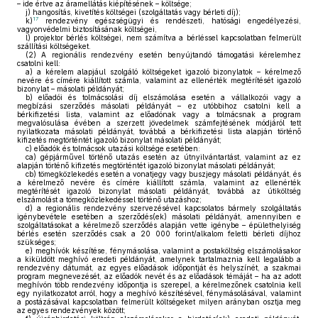
– ide értve az áramellátás kiépítésének – költsége;
j)
hangosítás, kivetítés költségei (szolgáltatás vagy bérleti díj);
17
k)
rendezvény egészségügyi és rendészeti, hatósági engedélyezési,
vagyonvédelmi biztosításának költségei,
l)
projektor bérlés költségei, nem számítva a bérléssel kapcsolatban felmerült
szállítási költségeket.
(2)
A regionális rendezvény esetén benyújtandó támogatási kérelemhez
csatolni kell:
a)
a kérelem alapjául szolgáló költségeket igazoló bizonylatok – kérelmező
nevére és címére kiállított számla, valamint az ellenérték megtérítését igazoló
bizonylat – másolati példányát;
b)
előadói és tolmácsolási díj elszámolása esetén a vállalkozói vagy a
megbízási szerződés másolati példányát – ez utóbbihoz csatolni kell a
bérkifizetési lista, valamint az előadónak vagy a tolmácsnak a program
megvalósulása évében a szerzett jövedelmek számfejtésének módjáról tett
nyilatkozata másolati példányát, továbbá a bérkifizetési lista alapján történő
kifizetés megtörténtét igazoló bizonylat másolati példányát;
c)
előadók és tolmácsok utazási költsége esetében:
ca)
gépjárművel történő utazás esetén az útnyilvántartást, valamint az ez
alapján történő kifizetés megtörténtét igazoló bizonylat másolati példányát;
cb)
tömegközlekedés esetén a vonatjegy vagy buszjegy másolati példányát, és
a kérelmező nevére és címére kiállított számla, valamint az ellenérték
megtérítését igazoló bizonylat másolati példányát, továbbá az útiköltség
elszámolást a tömegközlekedéssel történő utazáshoz;
d)
a regionális rendezvény szervezésével kapcsolatos bármely szolgáltatás
igénybevétele esetében a szerződés(ek) másolati példányát, amennyiben e
szolgáltatásokat a kérelmező szerződés alapján vette igénybe – épülethelyiség
bérlés esetén szerződés csak a 20 000 forint/alkalom feletti bérleti díjhoz
szükséges;
e)
meghívók készítése, fénymásolása, valamint a postaköltség elszámolásakor
a kiküldött meghívó eredeti példányát, amelynek tartalmaznia kell legalább a
rendezvény dátumát, az egyes előadások időpontját és helyszínét, a szakmai
program megnevezését, az előadók nevét és az előadások témáját – ha az adott
meghívón több rendezvény időpontja is szerepel, a kérelmezőnek csatolnia kell
egy nyilatkozatot arról, hogy a meghívó készítésével, fénymásolásával, valamint
a postázásával kapcsolatban felmerült költségeket milyen arányban osztja meg
az egyes rendezvények között;