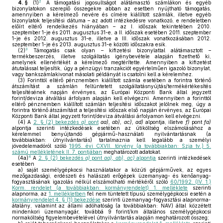
2
4. §
(1)
A támogatási jogosultságot alátámasztó számlákon és egyéb
bizonylatokon szereplő összegekre abban az esetben nyújtható támogatás,
amennyiben a kérelmező nevére és címére kiállított számlák, illetve egyéb
bizonylatok teljesítési dátuma – az adott intézkedésre vonatkozó, e rendeletben
előírt eltérő rendelkezés hiányában – az I. időszak tekintetében 2010.
szeptember 1-je és 2011. augusztus 31-e, a II. időszak esetében 2011. szeptember
1-je és 2012. augusztus 31-e, illetve a III. időszak vonatkozásában 2012.
szeptember 1-je és 2013. augusztus 31-e közötti időszakra esik.
3
(2)
Támogatás csak olyan – kifizetési bizonylattal alátámasztott –
termékbeszerzés, illetve szolgáltatás igénybevétele alapján fizethető ki,
amelynek ellenértékét a kérelmező megtérítette. Amennyiben a kifizetést
átutalással teljesítik, úgy a pénzügyi tranzakciót egyértelműen igazoló bizonylat,
vagy bankszámlakivonat másolati példányát is csatolni kell a kérelemhez.
(3)
Forinttól eltérő pénznemben kiállított számla esetében a forintra történő
átszámítást a számlán feltüntetett szolgáltatásnyújtás/termékértékesítés
teljesítésének napján érvényes, az Európai Központi Bank által jegyzett
forint/deviza átváltási árfolyam alapján kell elvégezni. Amennyiben a forinttól
eltérő pénznemben kiállított számlán teljesítési időszakot jelölnek meg, úgy a
forintra történő átszámítást a teljesítési időszak első napján érvényes, az Európai
Központi Bank által jegyzett forint/deviza átváltási árfolyamon kell elvégezni.
(4)
A
2. § (2) bekezdés
a)
pont
aa), ab), ac), ad)
alpontja, illetve
f)
pont
fa)
alpontja szerinti intézkedések esetében az útiköltség elszámolásához a
kérelemmel benyújtandó gépjármű-használati nyilvántartásnak (a
továbbiakban: útnyilvántartás) tartalmaznia kell legalább a személyi
jövedelemadóról szóló
1995. évi CXVII. törvény (a továbbiakban: Szja tv.) 5.
számú mellékletének II. 7. pontjában
meghatározott adatokat.
4
(4a)
A
2. § (2) bekezdés
a)
pont
aa), ab), ac)
alpontja
szerinti intézkedések
esetében
a)
saját személygépkocsi használatakor a közúti gépjárművek, az egyes
mezőgazdasági, erdészeti és halászati erőgépek üzemanyag- és kenőanyag-
fogyasztásának igazolás nélkül elszámolható mértékéről szóló
60/1992. (IV. 1.)
Korm. rendelet (a továbbiakban: kormányrendelet) 1. melléklete
szerinti
alapnorma, az
1. mellékletben
fel nem tüntetett típusú személygépkocsi esetén a
kormányrendelet 4. § (1) bekezdése
szerinti üzemanyag-fogyasztási alapnorma-
átalány, valamint az állami adóhatóság (a továbbiakban: NAV) által közzétett
mindenkori üzemanyagár, továbbá 9 forint/km általános személygépkocsi
normaköltség figyelembevételével útnyilvántartás alapján meghatározott összeg;