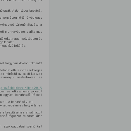
ő területi múzeum, amelynek
óvását, biztonságos tárolását,
jteményében történő végleges
zőkönyvvel történő átadása a
észeti munkavégzésre alkalmas
 emlékeket nagy mélységben és
ő terület;
megelőző feltárás.
et tárgyban doktori fokozatot
t feladat ellátáshoz szükséges
tnak minősül az adott korszak
zakirányú mesterfokozat és
(a továbbiakban: Kötv.) 20. §
an az elkészítésre jogosult
n együtt: beruházó) írásbeli
ével – a beruházó viseli.
rökségvédelmi és helytörténeti
 elkészítéséhez alkalmazott
ndő régészeti feladatellátás
: szakigazgatási szerv) kell