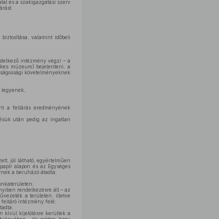
tal és a szakigazgatási szerv
árást.
iztosítása, valamint időbeli
ndelkező intézmény végzi – a
tékes múzeum) bejelenteni, a
daságossági követelményeknek
k legyenek,
mint a feltárás eredményének
zésük után pedig az ingatlan
ett, jól látható, egyértelműen
t papír alapon és az Egységes
ynek a beruházó átadta;
unkaterületen;
nyiben rendelkezésre áll – az
ezeték a területen, illetve
 feltáró intézmény felé;
tadta;
 kívül kijelölésre kerültek a