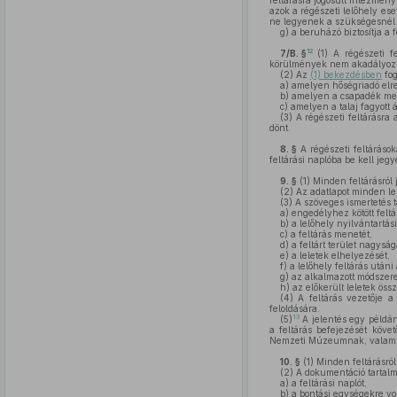
feltárásra jogosult intézmén
azok a régészeti lelőhely es
ne legyenek a szükségesnél 
g)
a beruházó biztosítja a 
12
7/B. §
(1)
A régészeti f
körülmények nem akadályozzá
(2)
Az
(1) bekezdésben
fog
a)
amelyen hőségriadó elre
b)
amelyen a csapadék men
c)
amelyen a talaj fagyott 
(3)
A régészeti feltárásra 
dönt.
8. §
A régészeti feltárások
feltárási naplóba be kell jegy
9. §
(1)
Minden feltárásról j
(2)
Az adatlapot minden lelő
(3)
A szöveges ismertetés 
a)
engedélyhez kötött feltá
b)
a lelőhely nyilvántartási
c)
a feltárás menetét,
d)
a feltárt terület nagyság
e)
a leletek elhelyezését,
f)
a lelőhely feltárás utáni 
g)
az alkalmazott módszere
h)
az előkerült leletek öss
(4)
A feltárás vezetője a j
feloldására.
13
(5)
A jelentés egy példán
a feltárás befejezését köve
Nemzeti Múzeumnak, valamint
10. §
(1)
Minden feltárásról
(2)
A dokumentáció tartal
a)
a feltárási naplót,
b)
a bontási egységekre vo