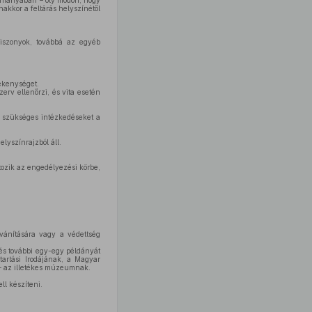
s hiányában – oly módon, hogy
akkor a feltárás helyszínétől
iszonyok, továbbá az egyéb
vékenységet.
zerv ellenőrzi, és vita esetén
 a szükséges intézkedéseket a
elyszínrajzból áll.
rtozik az engedélyezési körbe,
ilvánítására vagy a védettség
tés további egy-egy példányát
tartási Irodájának, a Magyar
– az illetékes múzeumnak.
ll készíteni.