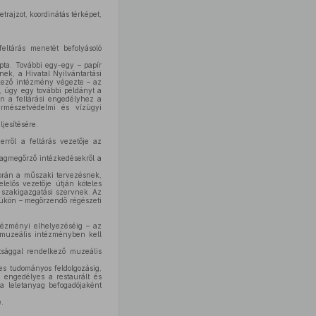
trajzot, koordinátás térképet,
eltárás menetét befolyásoló
pta. További egy-egy – papír
nek, a Hivatal Nyilvántartási
lkező intézmény végezte – az
 úgy egy további példányt a
n a feltárási engedélyhez a
ermészetvédelmi és vízügyi
jesítésére.
rről a feltárás vezetője az
llagmegőrző intézkedésekről a
orán a műszaki tervezésnek,
lelős vezetője útján köteles
 szakigazgatási szervnek. Az
lyükön – megőrzendő régészeti
ntézményi elhelyezéséig – az
t muzeális intézményben kell
ltsággal rendelkező muzeális
es tudományos feldolgozásig,
z engedélyes a restaurált és
 a leletanyag befogadójaként
.