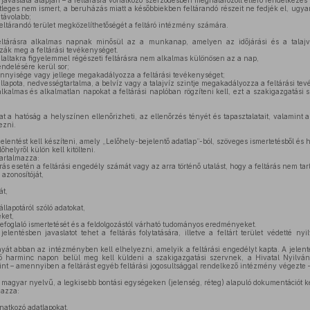
y javaslata alapján – a feltárásra vonatkozó szerződésben meghatározott eltérő rendelkezé
etleges nem ismert, a beruházás miatt a későbbiekben feltárandó részeit ne fedjék el, ugyan
távolabb;
feltárandó terület megközelíthetőségét a feltáró intézmény számára.
eltárásra alkalmas napnak minősül az a munkanap, amelyen az időjárási és a talajv
k meg a feltárási tevékenységet.
laltakra figyelemmel régészeti feltárásra nem alkalmas különösen az a nap,
ndelésére kerül sor;
nyisége vagy jellege megakadályozza a feltárási tevékenységet;
állapota, nedvességtartalma, a belvíz vagy a talajvíz szintje megakadályozza a feltárási te
alkalmas és alkalmatlan napokat a feltárási naplóban rögzíteni kell, ezt a szakigazgatási s
at a hatóság a helyszínen ellenőrizheti, az ellenőrzés tényét és tapasztalatait, valamint
ezni.
elentést kell készíteni, amely „Lelőhely-bejelentő adatlap”-ból, szöveges ismertetésből és h
helyről külön kell kitölteni.
tartalmazza:
rás esetén a feltárási engedély számát vagy az arra történő utalást, hogy a feltárás nem ta
 azonosítóját,
át,
állapotáról szóló adatokat,
ket,
zefoglaló ismertetését és a feldolgozástól várható tudományos eredményeket.
elentésben javaslatot tehet a feltárás folytatására, illetve a feltárt terület védetté ny
yát abban az intézményben kell elhelyezni, amelyik a feltárási engedélyt kapta. A jelen
tő harminc napon belül meg kell küldeni a szakigazgatási szervnek, a Hivatal Nyilván
 – amennyiben a feltárást egyéb feltárási jogosultsággal rendelkező intézmény végezte 
 magyar nyelvű, a legkisebb bontási egységeken (jelenség, réteg) alapuló dokumentációt ke
mazza:
natkozó adatlapokat,