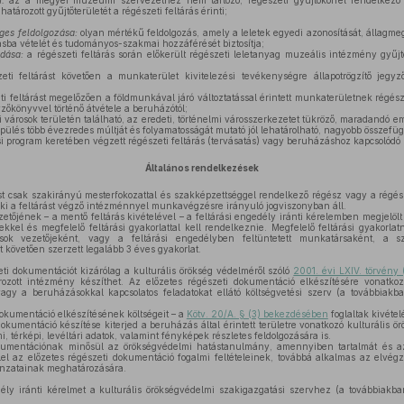
um:
az a megyei múzeumi szervezethez nem tartozó, régészeti gyűjtőkörrel rendelkez
rozott gyűjtőterületét a régészeti feltárás érinti;
eges feldolgozása:
olyan mértékű feldolgozás, amely a leletek egyedi azonosítását, állagmeg
sba vételét és tudományos-szakmai hozzáférését biztosítja;
adása:
a régészeti feltárás során előkerült régészeti leletanyag muzeális intézmény gyű
eti feltárást követően a munkaterület kivitelezési tevékenységre állapotrögzítő jegy
ti feltárást megelőzően a földmunkával járó változtatással érintett munkaterületnek rég
gyzőkönyvvel történő átvétele a beruházótól;
 városok területén található, az eredeti, történelmi városszerkezetet tükröző, maradandó
pülés több évezredes múltját és folyamatosságát mutató jól lehatárolható, nagyobb összefügg
i program keretében végzett régészeti feltárás (tervásatás) vagy beruházáshoz kapcsolódó 
Általános rendelkezések
st csak szakirányú mesterfokozattal és szakképzettséggel rendelkező régész vagy a régész
aki a feltárást végző intézménnyel munkavégzésre irányuló jogviszonyban áll.
zetőjének – a mentő feltárás kivételével – a feltárási engedély iránti kérelemben megjelöl
ekkel és megfelelő feltárási gyakorlattal kell rendelkeznie. Megfelelő feltárási gyakorla
rások vezetőjeként, vagy a feltárási engedélyben feltüntetett munkatársaként, a s
követően szerzett legalább 3 éves gyakorlat.
ti dokumentációt kizárólag a kulturális örökség védelméről szóló
2001. évi LXIV. törvény 
zott intézmény készíthet. Az előzetes régészeti dokumentáció elkészítésére vonatkozó
y a beruházásokkal kapcsolatos feladatokat ellátó költségvetési szerv (a továbbiakba
okumentáció elkészítésének költségeit – a
Kötv. 20/A. § (3) bekezdésében
foglaltak kivétel
okumentáció készítése kiterjed a beruházás által érintett területre vonatkozó kulturális ö
 térképi, levéltári adatok, valamint fényképek részletes feldolgozására is.
kumentációnak minősül az örökségvédelmi hatástanulmány, amennyiben tartalmát és az
l az előzetes régészeti dokumentáció fogalmi feltételeinek, továbbá alkalmas az elvégze
vonzatainak meghatározására.
ély iránti kérelmet a kulturális örökségvédelmi szakigazgatási szervhez (a továbbiakban