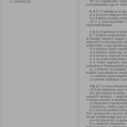
5. melléklet
9
(5)
Az engedélyben meghatá
(a továbbiakban együtt: hatósá
6. §
(1)
A hatóság az enged
a)
a tervezett régészeti fe
b)
a feltárás vezetője a fe
(2)
E § alkalmazásában sza
végrehajthatósága.
7. §
Az engedélyes a feltár
10
a)
feltárás megkezdését 
területileg illetékes megye
régészeti munkavégzésre alk
megfelelően a legnagyobb gon
b)
a feltárási naplót napr
c)
a feltárási naplót úgy v
d)
a korszerű szakmai köv
e)
a munkaterületet átadni
f)
a feltárt régészeti örö
tudományos feldolgozásáról 
g)
a feltárási munkálatok 
korábbi használatának megfel
h)
a feltárás leletanyagán
i)
a leletek elsődleges nyi
11
7/A. §
(1)
A beruházáshoz k
(2)
A területátvétel során 
a)
a beruházási területen b
megjelölt karókkal – megtört
Országos Vetületi (a további
b)
megtörtént a fakitermelés
c)
építmény, építési vagy 
d)
a közművezetékek terepi 
EOV rendszerben készült ál
annak védőtávolsága sem érint
e)
a tűzszerészeti vizsgála
f)
a megelőző feltáráshoz k