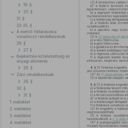
(2)
A kérelemhez csatolni k
19. §
5
a)
a feltárni tervezett in
egyértelműen, valamint értel
20. §
b)
a régészeti feltárásból
munkanemekhez kapcsolódó sz
21. §
c)
a leletanyag befogadásár
d)
a feltárás által érinte
22–25. §
nyilatkozatát és
e)
a speciális, vagy külön
A mentő feltárásokra
indoklást.
vonatkozó rendelkezések
(3)
A
(2) bekezdés
b)
pont
a)
a kézi földmunka,
26. §
b)
a gépi földmunka,
c)
a geodézia és térinforma
27. §
d)
a leletek elsődleges nyil
e)
a régészeti utómunka (k
Bejelentési kötelezettség és
f)
a régészeti leletek muz
anyagi elismerés
elhelyezés, megőrzés, bemut
28. §
4. §
(1)
Feltárási engedély
járó műszeres lelőhely-felder
Záró rendelkezések
6
(2)
Az
(1) bekezdésben
me
(3)
A bejelentés alapján vé
29. §
5. §
(1)
A feltárási engedél
30. §
a)
a feltárásba bevont int
b)
a feltárás vezetőjének n
31. §
c)
a terület azonosításra al
7
d)
a feltárás jellegét és a
1. melléklet
e)
a leletanyagot befogadó
f)
a feltárásra vonatkozó s
2. melléklet
(2)
Az engedély a határoza
meghosszabbítható.
3. melléklet
(3)
A feltárás vezetőjén
helyettesítésről, a
2. §-ában
4. melléklet
8
(4)
A szakigazgatási szer
Hivatal) Nyilvántartási Irodá