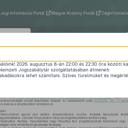
Jogi Információs Portál
Magyar Közlöny Portál
Céginformáció
5/2010. (VIII. 18.) NEFMI rendelet
nálóink! 2026. augusztus 8-án 22:00 és 22:30 óra között ka
őhelyek feltárásának, illetve a régészeti lelőhely, l
Nemzeti Jogszabálytár szolgáltatásában átmeneti
1
anyagi elismerésének részletes szabályairól
kadásokra lehet számítani. Szíves türelmüket és megért
Hatályos: 2012. 09. 15. – 2012. 12. 31.
lméről szóló
2001. évi LXIV. törvény 93. § (2) bekezdés
d), f)
és
m)
pontjában
kapott fel
szterelnökséget vezető államtitkár feladat- és hatásköréről szóló
212/2010. (VII. 1.) Kor
n eljárva a következőket rendelem el:
ában
öldmunkával együtt járó építési, tereprendezési munka, továbbá bányászati tevék
megvalósítására, üzembe helyezésére irányuló engedélyköteles tevékenység;
fejlesztési, bontási, helyreállítási vagy felújítási terv engedélyezését kérelmező vagy
yiséggel nem rendelkező gazdasági társaság;