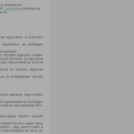
ete
tartalmazza.
et
3. melléklete
tartalmazza.
mazza.
el egyeztetve, a kultúráért
 készítésére, az elsődleges
zempontjait,
folytatott régészeti kutatás,
rkezeti elemeire, az egymásra
ciális irányelveket az
a)
és
b)
amint az előzetes régészeti
um (a továbbiakban: területi
olyan alacsony, hogy a teljes
k elengedhetetlenül szükséges
intett terület legfeljebb 15%-
jelenségek felszíni nyomait
t követő harminc napon belül
a esetén, vagy amennyiben a
n a beruházásra sor kerül, az