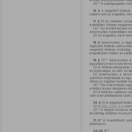
érintett lelőhelyrészeket mege
26
(6)
A szakigazgatási szerv
16. §
A megelőző feltárás 
csatolni kell az engedély irá
17. §
(1)
Az illetékes múzeu
érdekében írásban megkeresi 
27
(2)
Az érintett területi 
Amennyiben határidőben nem 
(3)
Az engedély iránti kére
18. §
Amennyiben a régésze
régészeti feltárás előmunká
megelőző feltárás kizárólag
engedélyben ebben az esetben
28
19. §
(1)
Amennyiben a fe
jegyzőkönyvnek ki kell térni
(2)
A feltárás befejezése u
és biztonságos, az élet- és
(3)
Amennyiben a beruházá
számítva meghaladja az egy év
illetve az ingatlan korábbi 
29
(4)
Ha a beruházás vagy 
a feltárt részek ideiglenes á
(5)
A feltárási naplóhoz csa
után a területátadásról szóló 
20. §
(1)
A megelőző feltár
(2)
A
Kötv. 23/A. §-a
szerin
30
(3)
A megyei múzeum (a 
területileg illetékes múzeumi
31
21. §
A kisajátításról s
alkalmazni.
32
22–25. §