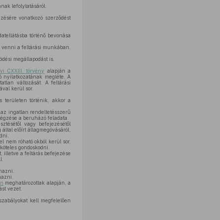
nak lefolytatásáról.
gzésére vonatkozó szerződést
datellátásba történő bevonása
e venni a feltárási munkában.
ödési megállapodást is.
vi CXXIII. törvény
alapján a
ó nyilatkozatának megléte. A
tlan változását. A feltárási
val kerül sor.
 területen történik, akkor a
 az ingatlan rendeltetésszerű
végzése a beruházó feladata.
tésétől vagy befejezésétől
által előírt állagmegóvásáról,
dni.
 nem róható okból kerül sor,
 köteles gondoskodni.
 illetve a feltárás befejezése
l.
mazni.
mazni.
an
meghatározottak alapján, a
ást vezet.
szabályokat kell megfelelően