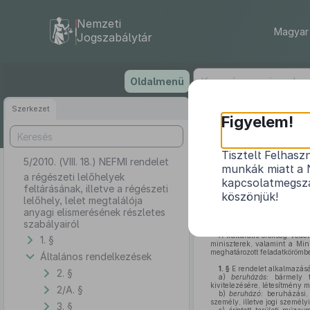
Nemzeti
Magyar 
Jogszabálytár
Ugrás
Oldalmenü
a
tartalomra
Szerkezet
Figyelem!
Tisztelt Felhasz
5/2010. (VIII. 18.) NEFMI rendelet
a régészeti lel
munkák miatt a 
a régészeti lelőhelyek
kapcsolatmegsza
feltárásának, illetve a régészeti
köszönjük!
lelőhely, lelet megtalálója
anyagi elismerésének részletes
szabályairól
A kulturális örökség véde
1. §
miniszterek, valamint a Mini
meghatározott feladatkörömbe
Általános rendelkezések
1. §
E rendelet alkalmazás
2. §
a)
beruházás:
bármely f
kivitelezésére, létesítmény 
2/A. §
b)
beruházó:
beruházási, 
személy, illetve jogi személ
3. §