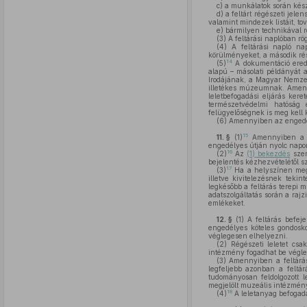
c)
a munkálatok során kész
d)
a feltárt régészeti jele
valamint mindezek listáit, to
e)
bármilyen technikával rö
(3)
A feltárási naplóban rögz
(4)
A feltárási napló na
körülményeket, a második rés
14
(5)
A dokumentáció erede
alapú – másolati példányát a
Irodájának, a Magyar Nemzet
illetékes múzeumnak. Amenn
leletbefogadási eljárás ke
természetvédelmi hatóság 
felügyelőségnek is meg kell 
(6)
Amennyiben az engedélye
15
11. §
(1)
Amennyiben a fe
engedélyes útján nyolc napon
16
(2)
Az
(1) bekezdés
szer
bejelentés kézhezvételétől sz
17
(3)
Ha a helyszínen megő
illetve kivitelezésnek tekin
legkésőbb a feltárás terepi 
adatszolgáltatás során a raj
emlékeket.
12. §
(1)
A feltárás befeje
engedélyes köteles gondosko
véglegesen elhelyezni.
(2)
Régészeti leletet csak
intézmény fogadhat be végle
(3)
Amennyiben a feltár
legfeljebb azonban a feltár
tudományosan feldolgozott l
megjelölt muzeális intézmén
18
(4)
A leletanyag befogadá