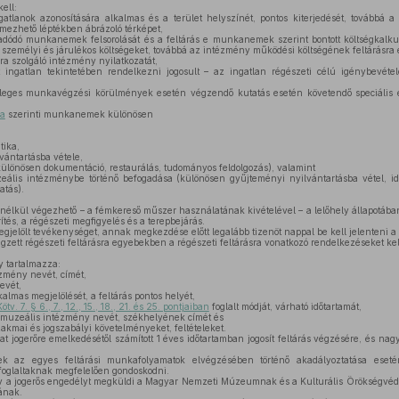
ell:
gatlanok azonosítására alkalmas és a terület helyszínét, pontos kiterjedését, továbbá a
mezhető léptékben ábrázoló térképet,
 adódó munkanemek felsorolását és a feltárás e munkanemek szerint bontott költségkalkul
emélyi és járulékos költségeket, továbbá az intézmény működési költségének feltárásra
a szolgáló intézmény nyilatkozatát,
tt ingatlan tekintetében rendelkezni jogosult – az ingatlan régészeti célú igénybevéte
leges munkavégzési körülmények esetén végzendő kutatás esetén követendő speciális el
ja
szerinti munkanemek különösen
tika,
vántartásba vétele,
ülönösen dokumentáció, restaurálás, tudományos feldolgozás), valamint
eális intézménybe történő befogadása (különösen gyűjteményi nyilvántartásba vétel, id
atás).
 nélkül végezhető – a fémkereső műszer használatának kivételével – a lelőhely állapotáb
ítés, a régészeti megfigyelés és a terepbejárás.
gjelölt tevékenységet, annak megkezdése előtt legalább tizenöt nappal be kell jelenteni a
gzett régészeti feltárásra egyebekben a régészeti feltárásra vonatkozó rendelkezéseket ke
y tartalmazza:
ézmény nevét, címét,
evét,
kalmas megjelölését, a feltárás pontos helyét,
Kötv. 7. § 6., 7., 12., 15., 18., 21. és 25. pontjaiban
foglalt módját, várható időtartamát,
 muzeális intézmény nevét, székhelyének címét és
zakmai és jogszabályi követelményeket, feltételeket.
t jogerőre emelkedésétől számított 1 éves időtartamban jogosít feltárás végzésére, és n
ek az egyes feltárási munkafolyamatok elvégzésében történő akadályoztatása eset
foglaltaknak megfelelően gondoskodni.
v a jogerős engedélyt megküldi a Magyar Nemzeti Múzeumnak és a Kulturális Örökségvéde
jának.