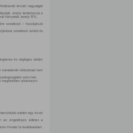
 feltárandó terület nagyságát
ációját, amely tartalmazza a
 eső hányadát, amely 15%,
lére vonatkozó – hozzájáruló
járásra vonatkozó leírást és
eiglenes és végleges raktári
an maradandó változással nem
 szakigazgatási szervnek.
ll megfelelően alkalmazni.
agyberuházás esetén egy évvel
én az engedélyes köteles a
lmi Hivatal (a továbbiakban: