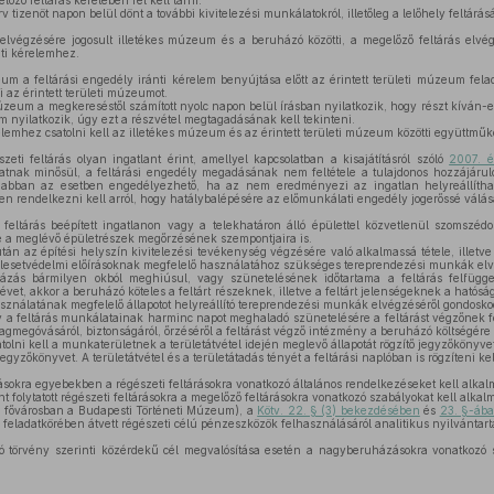
lőző feltárás keretében fel kell tárni.
 tizenöt napon belül dönt a további kivitelezési munkálatokról, illetőleg a lelőhely feltárásá
elvégzésére jogosult illetékes múzeum és a beruházó közötti, a megelőző feltárás elvé
nti kérelemhez.
m a feltárási engedély iránti kérelem benyújtása előtt az érintett területi múzeum fela
az érintett területi múzeumot.
múzeum a megkereséstől számított nyolc napon belül írásban nyilatkozik, hogy részt kíván-
nyilatkozik, úgy ezt a részvétel megtagadásának kell tekinteni.
lemhez csatolni kell az illetékes múzeum és az érintett területi múzeum közötti együttműk
ti feltárás olyan ingatlant érint, amellyel kapcsolatban a kisajátításról szóló
2007. é
latnak minősül, a feltárási engedély megadásának nem feltétele a tulajdonos hozzájárul
 abban az esetben engedélyezhető, ha az nem eredményezi az ingatlan helyreállíthata
 rendelkezni kell arról, hogy hatálybalépésére az előmunkálati engedély jogerőssé válásá
ltárás beépített ingatlanon vagy a telekhatáron álló épülettel közvetlenül szomszédos
e a meglévő épületrészek megőrzésének szempontjaira is.
tán az építési helyszín kivitelezési tevékenység végzésére való alkalmassá tétele, illetve
 balesetvédelmi előírásoknak megfelelő használatához szükséges tereprendezési munkák el
s bármilyen okból meghiúsul, vagy szünetelésének időtartama a feltárás felfüggesz
et, akkor a beruházó köteles a feltárt részeknek, illetve a feltárt jelenségeknek a hatóság 
használatának megfelelő állapotot helyreállító tereprendezési munkák elvégzéséről gondosko
a feltárás munkálatainak harminc napot meghaladó szünetelésére a feltárást végzőnek fel
llagmegóvásáról, biztonságáról, őrzéséről a feltárást végző intézmény a beruházó költségére
tolni kell a munkaterületnek a területátvétel idején meglevő állapotát rögzítő jegyzőkönyvet,
jegyzőkönyvet. A területátvétel és a területátadás tényét a feltárási naplóban is rögzíteni kel
ásokra egyebekben a régészeti feltárásokra vonatkozó általános rendelkezéseket kell alkal
t folytatott régészeti feltárásokra a megelőző feltárásokra vonatkozó szabályokat kell alkal
fővárosban a Budapesti Történeti Múzeum), a
Kötv. 22. § (3) bekezdésében
és
23. §-áb
 feladatkörében átvett régészeti célú pénzeszközök felhasználásáról analitikus nyilvántart
zóló törvény szerinti közérdekű cél megvalósítása esetén a nagyberuházásokra vonatkozó 