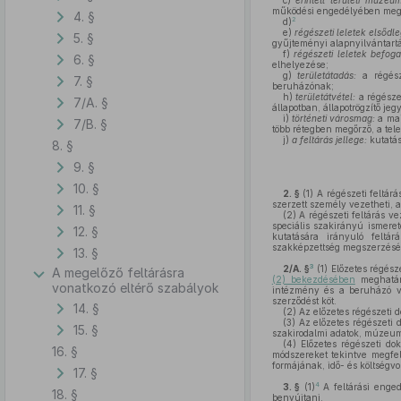
c)
érintett területi múze
működési engedélyében meghatá
4. §
2
d)
e)
régészeti leletek elsődl
5. §
gyűjteményi alapnyilvántartá
f)
régészeti leletek befog
6. §
elhelyezése;
g)
területátadás:
a régész
7. §
beruházónak;
h)
területátvétel:
a régésze
7/A. §
állapotban, állapotrögzítő je
i)
történeti városmag:
a mai
7/B. §
több rétegben megőrző, a tele
j)
a feltárás jellege:
kutatás
8. §
9. §
10. §
2. §
(1)
A régészeti feltárá
szerzett személy vezetheti, 
11. §
(2)
A régészeti feltárás ve
speciális szakirányú ismeret
12. §
kutatására irányuló feltá
szakképzettség megszerzését 
13. §
3
2/A. §
(1)
Előzetes régésze
A megelőző feltárásra
(2) bekezdésében
meghatáro
vonatkozó eltérő szabályok
intézmény és a beruházó vag
szerződést köt.
14. §
(2)
Az előzetes régészeti d
(3)
Az előzetes régészeti d
15. §
szakirodalmi adatok, múzeumi,
(4)
Előzetes régészeti do
16. §
módszereket tekintve megfele
formájának, idő- és költség
17. §
4
3. §
(1)
A feltárási enged
18. §
benyújtani.