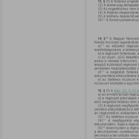
13. §
(1)
A feltárási engedé
(2)
A leletanyag befogadás
(3)
Az engedélyhez nem köt
(4)
A feltárás megkezdésén
(5)
A lelőhely-bejelentő ad
19
(6)
A formanyomtatványoka
20
14. §
A Magyar Nemzeti 
felelős miniszter egyetértés
21
a)
az előzetes régészeti
leletfeldolgozásra, a leleta
b)
a régészeti feltárással,
c)
az olyan, sűrű beépítésű
amely a városok intenzíven, 
települt különböző régészeti
pontokban meghatározottak s
22
d)
a megelőző feltárás 
dokumentáció elkészítésére k
e)
az illetékes múzeum és
múzeum) középtávú együttműk
15. §
(1)
A
Kötv. 22. § (2)
a)
az érintett terület régé
b)
a régészeti jelenségek e
körű megelőző feltárás nem i
(2)
A régészeti megfigyelé
mértékű eltávolítását és a lá
án végezhető el, elsősorban a
23
(3)
Az illetékes múzeum é
24
(4)
A megfigyelést végz
dokumentálni, majd a régésze
25
(5)
Amennyiben a régészet
a beruházónak nyilatkoznia
beruházó a beruházás megvaló