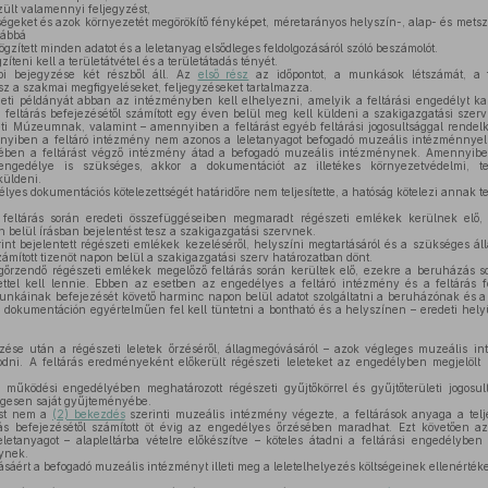
ült valamennyi feljegyzést,
nségeket és azok környezetét megörökítő fényképet, méretarányos helyszín-, alap- és metsze
vábbá
gzített minden adatot és a leletanyag elsődleges feldolgozásáról szóló beszámolót.
íteni kell a területátvétel és a területátadás tényét.
pi bejegyzése két részből áll. Az
első rész
az időpontot, a munkások létszámát, a f
z a szakmai megfigyeléseket, feljegyzéseket tartalmazza.
ti példányát abban az intézményben kell elhelyezni, amelyik a feltárási engedélyt ka
 feltárás befejezésétől számított egy éven belül meg kell küldeni a szakigazgatási szerv
i Múzeumnak, valamint – amennyiben a feltárást egyéb feltárási jogosultsággal rende
yiben a feltáró intézmény nem azonos a leletanyagot befogadó muzeális intézménnyel,
retében a feltárást végző intézmény átad a befogadó muzeális intézménynek. Amennyibe
engedélye is szükséges, akkor a dokumentációt az illetékes környezetvédelmi, t
küldeni.
s dokumentációs kötelezettségét határidőre nem teljesítette, a hatóság kötelezi annak tel
ltárás során eredeti összefüggéseiben megmaradt régészeti emlékek kerülnek elő, e
 belül írásban bejelentést tesz a szakigazgatási szervnek.
int bejelentett régészeti emlékek kezeléséről, helyszíni megtartásáról és a szükséges á
ámított tizenöt napon belül a szakigazgatási szerv határozatban dönt.
rzendő régészeti emlékek megelőző feltárás során kerültek elő, ezekre a beruházás s
tettel kell lennie. Ebben az esetben az engedélyes a feltáró intézmény és a feltárás fe
munkáinak befejezését követő harminc napon belül adatot szolgáltatni a beruházónak és a
zi dokumentáción egyértelműen fel kell tüntetni a bontható és a helyszínen – eredeti he
zése után a régészeti leletek őrzéséről, állagmegóvásáról – azok végleges muzeális i
dni. A feltárás eredményeként előkerült régészeti leleteket az engedélyben megjelöl
 működési engedélyében meghatározott régészeti gyűjtőkörrel és gyűjtőterületi jogosu
gesen saját gyűjteményébe.
ást nem a
(2) bekezdés
szerinti muzeális intézmény végezte, a feltárások anyaga a telj
ás befejezésétől számított öt évig az engedélyes őrzésében maradhat. Ezt követően a
eletanyagot – alapleltárba vételre előkészítve – köteles átadni a feltárási engedélyben
ynek.
sáért a befogadó muzeális intézményt illeti meg a leletelhelyezés költségeinek ellenértéke