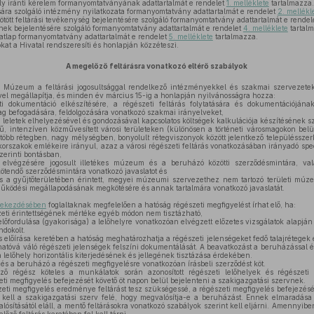
ly iránti kérelem formanyomtatványának adattartalmát e rendelet
1. melléklete
tartalmazza.
ára szolgáló intézmény nyilatkozata formanyomtatvány adattartalmát e rendelet
2. mellékl
ött feltárási tevékenység bejelentésére szolgáló formanyomtatvány adattartalmát e rendel
ek bejelentésére szolgáló formanyomtatvány adattartalmát e rendelet
4. melléklete
tartal
atlap formanyomtatvány adattartalmát e rendelet
5. melléklete
tartalmazza.
t a Hivatal rendszeresíti és honlapján közzéteszi.
A megelőző feltárásra vonatkozó eltérő szabályok
Múzeum a feltárási jogosultsággal rendelkező intézményekkel és szakmai szervezetekk
ével megállapítja, és minden év március 15-ig a honlapján nyilvánosságra hozza:
 dokumentáció elkészítésére, a régészeti feltárás folytatására és dokumentációjának
nyag befogadására, feldolgozására vonatkozó szakmai irányelveket,
 a leletek elhelyezésével és gondozásával kapcsolatos költségek kalkulációja készítésének s
, intenzíven közművesített városi területeken (különösen a történeti városmagokon belül) 
több rétegben, nagy mélységben, bonyolult rétegviszonyok között jelentkező településsze
 korszakok emlékeire irányul, azaz a városi régészeti feltárás vonatkozásában irányadó spe
zerinti bontásban,
elvégzésére jogosult illetékes múzeum és a beruházó közötti szerződésmintára, val
ötendő szerződésmintára vonatkozó javaslatot és
 a gyűjtőterületében érintett, megyei múzeumi szervezethez nem tartozó területi múze
ödési megállapodásának megkötésére és annak tartalmára vonatkozó javaslatát.
 bekezdésében
foglaltaknak megfelelően a hatóság régészeti megfigyelést írhat elő, ha:
szeti érintettségének mértéke egyéb módon nem tisztázható,
lőfordulása (gyakorisága) a lelőhelyre vonatkozóan elvégzett előzetes vizsgálatok alapján 
ndokolt.
s előírása keretében a hatóság meghatározhatja a régészeti jelenségeket fedő talajrétege
thatóvá váló régészeti jelenségek felszíni dokumentálását. A beavatkozást a beruházással ér
 lelőhely horizontális kiterjedésének és jellegének tisztázása érdekében.
s a beruházó a régészeti megfigyelésre vonatkozóan írásbeli szerződést köt.
ő régész köteles a munkálatok során azonosított régészeti lelőhelyek és régészeti 
ti megfigyelés befejezését követő öt napon belül bejelenteni a szakigazgatási szervnek.
i megfigyelés eredménye feltárást tesz szükségessé, a régészeti megfigyelés befejezésé
 kell a szakigazgatási szerv felé, hogy megvalósítja-e a beruházást. Ennek elmaradás
sításától eláll, a mentő feltárásokra vonatkozó szabályok szerint kell eljárni. Amennyibe