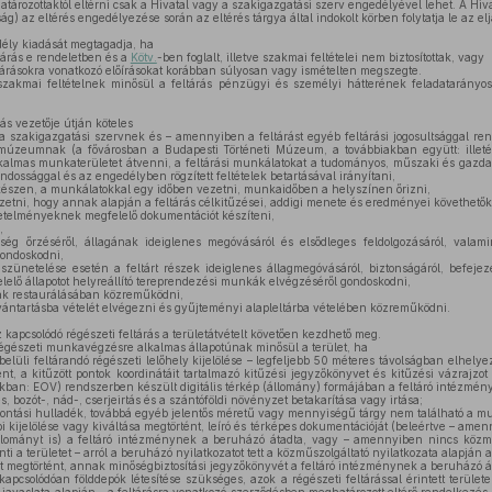
rozottaktól eltérni csak a Hivatal vagy a szakigazgatási szerv engedélyével lehet. A Hiva
g) az eltérés engedélyezése során az eltérés tárgya által indokolt körben folytatja le az elj
ély kiadását megtagadja, ha
ltárás e rendeletben és a
Kötv.
-ben foglalt, illetve szakmai feltételei nem biztosítottak, vagy
ltárásokra vonatkozó előírásokat korábban súlyosan vagy ismételten megszegte.
kmai feltételnek minősül a feltárás pénzügyi és személyi hátterének feladatarányos b
ás vezetője útján köteles
a szakigazgatási szervnek és – amennyiben a feltárást egyéb feltárási jogosultsággal re
i múzeumnak (a fővárosban a Budapesti Történeti Múzeum, a továbbiakban együtt: ille
almas munkaterületet átvenni, a feltárási munkálatokat a tudományos, műszaki és gaz
dossággal és az engedélyben rögzített feltételek betartásával irányítani,
akészen, a munkálatokkal egy időben vezetni, munkaidőben a helyszínen őrizni,
ezetni, hogy annak alapján a feltárás célkitűzései, addigi menete és eredményei követhető
etelményeknek megfelelő dokumentációt készíteni,
,
kség őrzéséről, állagának ideiglenes megóvásáról és elsődleges feldolgozásáról, vala
gondoskodni,
szünetelése esetén a feltárt részek ideiglenes állagmegóvásáról, biztonságáról, befeje
elő állapotot helyreállító tereprendezési munkák elvégzéséről gondoskodni,
ak restaurálásában közreműködni,
lvántartásba vételét elvégezni és gyűjteményi alapleltárba vételében közreműködni.
apcsolódó régészeti feltárás a területátvételt követően kezdhető meg.
régészeti munkavégzésre alkalmas állapotúnak minősül a terület, ha
elüli feltárandó régészeti lelőhely kijelölése – legfeljebb 50 méteres távolságban elhelyez
ént, a kitűzött pontok koordinátáit tartalmazó kitűzési jegyzőkönyvet és kitűzési vázrajzo
akban: EOV) rendszerben készült digitális térkép (állomány) formájában a feltáró intézmén
, bozót-, nád-, cserjeirtás és a szántóföldi növényzet betakarítása vagy irtása;
bontási hulladék, továbbá egyéb jelentős méretű vagy mennyiségű tárgy nem található a m
kijelölése vagy kiváltása megtörtént, leíró és térképes dokumentációját (beleértve – amen
lományt is) a feltáró intézménynek a beruházó átadta, vagy – amennyiben nincs közműv
i a területet – arról a beruházó nyilatkozatot tett a közműszolgáltató nyilatkozata alapján a
t megtörtént, annak minőségbiztosítási jegyzőkönyvét a feltáró intézménynek a beruházó á
apcsolódóan földdepók létesítése szükséges, azok a régészeti feltárással érintett területen