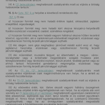
rendőrség hatáskörébe tartozik.
(4) A
(2) bekezdésben
meghatározott szabálysértés miatt az eljárás a bíróság
hatáskörébe tartozik.”
15. §
Az
Sztv. 157. §-a
helyébe a következő rendelkezés lép:
„
157. §
(1) Aki
a)
húszezer forintot meg nem haladó értékre lopást, sikkasztást, jogtalan
elsajátítást, orgazdaságot,
b)
húszezer forintot meg nem haladó kárt okozva készpénz-helyettesítő
fizetési eszközzel visszaélést, csalást, szándékos rongálást,
c)
húszezer forintot meg nem haladó vagyoni hátrányt okozva hűtlen kezelést
követ el, úgyszintén, aki e cselekmények elkövetését megkísérli, elzárással vagy
százötvenezer forintig terjedő pénzbírsággal sújtható.
(2) Aki idegen, nem gépi meghajtású járművet mástól azért vesz el, hogy
jogtalanul használja, elzárással vagy százötvenezer forintig terjedő
pénzbírsággal sújtható.
(3) Aki műemléket, muzeális tárgyat, az államhatárt, a megye-, város-,
községhatár vagy a birtokhatár megjelölésére szolgáló hivatalos jelet,
tömegközlekedési vagy távközlési eszközt, közúti jelzést, továbbá parkot vagy az
ahhoz tartozó felszerelést gondatlanul megrongálja, elzárással vagy
százötvenezer forintig terjedő pénzbírsággal sújtható.
(4) Az
(1) és (2) bekezdésben
meghatározott szabálysértés miatt
szabálysértési eljárásnak csak magánindítványra van helye, ha a sértett az
elkövető hozzátartozója.
(5) Az
(1)–(3) bekezdésben
meghatározott szabálysértések miatt az eljárás a
bíróság hatáskörébe tartozik.
(6) Az elkövetési érték, kár, illetve okozott vagyoni hátrány összegének
megállapítása céljából érték-egybefoglalásnak van helye, ha az eljárás alá vont
személy az
(1) bekezdés
a)–c)
pontjában
meghatározott ugyanolyan cselekményt
több alkalommal, legfeljebb egy éven belül követte el és ezeket együttesen
bírálják el. Nincs helye érték-egybefoglalásnak, ha az üzletszerű elkövetés
megállapítható, vagy ha az önmagukban szabálysértést megvalósító
cselekmények a folytatólagosság egységébe tartoznak.”