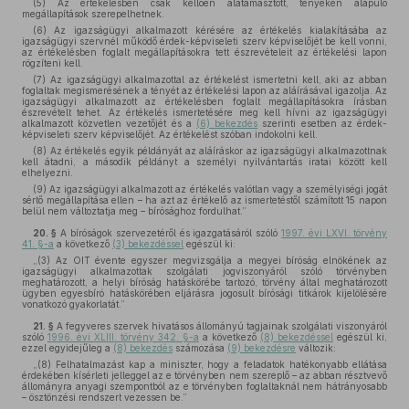
(5) Az értékelésben csak kellően alátámasztott, tényeken alapuló
megállapítások szerepelhetnek.
(6) Az igazságügyi alkalmazott kérésére az értékelés kialakításába az
igazságügyi szervnél működő érdek-képviseleti szerv képviselőjét be kell vonni,
az értékelésben foglalt megállapításokra tett észrevételeit az értékelési lapon
rögzíteni kell.
(7) Az igazságügyi alkalmazottal az értékelést ismertetni kell, aki az abban
foglaltak megismerésének a tényét az értékelési lapon az aláírásával igazolja. Az
igazságügyi alkalmazott az értékelésben foglalt megállapításokra írásban
észrevételt tehet. Az értékelés ismertetésére meg kell hívni az igazságügyi
alkalmazott közvetlen vezetőjét és a
(6) bekezdés
szerinti esetben az érdek-
képviseleti szerv képviselőjét. Az értékelést szóban indokolni kell.
(8) Az értékelés egyik példányát az aláíráskor az igazságügyi alkalmazottnak
kell átadni, a második példányt a személyi nyilvántartás iratai között kell
elhelyezni.
(9) Az igazságügyi alkalmazott az értékelés valótlan vagy a személyiségi jogát
sértő megállapítása ellen – ha azt az értékelő az ismertetéstől számított 15 napon
belül nem változtatja meg – bírósághoz fordulhat.”
20. §
A bíróságok szervezetéről és igazgatásáról szóló
1997. évi LXVI. törvény
41. §-a
a következő
(3) bekezdéssel
egészül ki:
„(3) Az OIT évente egyszer megvizsgálja a megyei bíróság elnökének az
igazságügyi alkalmazottak szolgálati jogviszonyáról szóló törvényben
meghatározott, a helyi bíróság hatáskörébe tartozó, törvény által meghatározott
ügyben egyesbíró hatáskörében eljárásra jogosult bírósági titkárok kijelölésére
vonatkozó gyakorlatát.”
21. §
A fegyveres szervek hivatásos állományú tagjainak szolgálati viszonyáról
szóló
1996. évi XLIII. törvény 342. §-a
a következő
(8) bekezdéssel
egészül ki,
ezzel egyidejűleg a
(8) bekezdés
számozása
(9) bekezdésre
változik:
„(8) Felhatalmazást kap a miniszter, hogy a feladatok hatékonyabb ellátása
érdekében kísérleti jelleggel az e törvényben nem szereplő – az abban résztvevő
állományra anyagi szempontból az e törvényben foglaltaknál nem hátrányosabb
– ösztönzési rendszert vezessen be.”