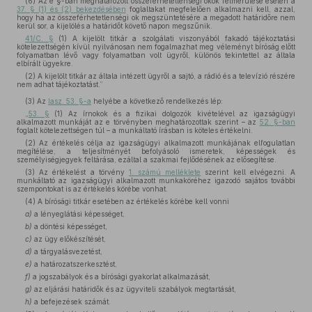
(6) Az e §-ban meghatározott összeférhetetlenségi okok felmerülése esetén a
37. § (1) és (2) bekezdésében
foglaltakat megfelelően alkalmazni kell, azzal,
hogy ha az összeférhetetlenségi ok megszüntetésére a megadott határidőre nem
kerül sor, a kijelölés a határidőt követő napon megszűnik.
41/C. §
(1) A kijelölt titkár a szolgálati viszonyából fakadó tájékoztatási
kötelezettségén kívül nyilvánosan nem fogalmazhat meg véleményt bíróság előtt
folyamatban lévő vagy folyamatban volt ügyről, különös tekintettel az általa
elbírált ügyekre.
(2) A kijelölt titkár az általa intézett ügyről a sajtó, a rádió és a televízió részére
nem adhat tájékoztatást.”
(3)
Az
Iasz. 53. §-a
helyébe a következő rendelkezés lép:
„
53. §
(1) Az írnokok és a fizikai dolgozók kivételével az igazságügyi
alkalmazott munkáját az e törvényben meghatározottak szerint – az
52. §-ban
foglalt kötelezettségen túl – a munkáltató írásban is köteles értékelni.
(2) Az értékelés célja az igazságügyi alkalmazott munkájának elfogulatlan
megítélése, a teljesítményét befolyásoló ismeretek, képességek és
személyiségjegyek feltárása, ezáltal a szakmai fejlődésének az elősegítése.
(3) Az értékelést a törvény
1. számú melléklete
szerint kell elvégezni. A
munkáltató az igazságügyi alkalmazott munkaköréhez igazodó sajátos további
szempontokat is az értékelés körébe vonhat.
(4) A bírósági titkár esetében az értékelés körébe kell vonni
a)
a lényeglátási képességet,
b)
a döntési képességet,
c)
az ügy előkészítését,
d)
a tárgyalásvezetést,
e)
a határozatszerkesztést,
f)
a jogszabályok és a bírósági gyakorlat alkalmazását,
g)
az eljárási határidők és az ügyviteli szabályok megtartását,
h)
a befejezések számát.