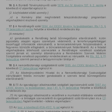
16. §
A Büntető Törvénykönyvről szóló
1978. évi IV. törvény 137. § 2. pontja
a
következő
n)
alponttal egészül ki:
[2. közfeladatot ellátó személy:]
„
n)
a Kormány által meghirdetett településbiztonsági programban
végrehajtóként résztvevő személy.”
17. §
A Rendőrségről szóló
1994. évi XXXIV. törvény (a továbbiakban: Rtv.) 5. §
(1) bekezdés
k)
pontja
helyébe a következő rendelkezés lép:
[A miniszter]
„
k)
gondoskodik a Rendőrség belső bűnmegelőzési ellenőrzéséről, külön
jogszabály alapján egyes személyek védelméről, a terrorfenyegetettséggel
összefüggő információk elemzéséről, a terrorcselekmények felszámolásáról, a
fegyveres bűnözők elfogásáról, a bűncselekmények felderítéséről. Az e feladat
végrehajtására létrehozott szervezetek a Rendőrségre vonatkozó szabályok
szerint járnak el, személyi állományukra a Rendvédelmi Szervek Védelmi
Szolgálatára vonatkozó jogszabályi rendelkezések az irányadók. Az
Rtv. 92. § (1)
bekezdése
szerinti panaszt a belügyminiszter bírálja el.”
18. §
A nemzetbiztonsági szolgálatokról szóló
1995. évi CXXV. törvény 11. §-a
a
következő
(7) bekezdéssel
egészül ki:
„(7) Az Alkotmányvédelmi Hivatal és a Nemzetbiztonsági Szakszolgálat
irányításáért felelős miniszter gondoskodik e szervek belső bűnmegelőzési
ellenőrzéséről.”
19. §
(1)
Az igazságügyi alkalmazottak szolgálati jogviszonyáról szóló
1997. évi
LXVIII. törvény (a továbbiakban: Iasz.) 41. § (1) bekezdése
helyébe a következő
rendelkezés lép:
„(1) Az igazságügyi alkalmazott a vezetőnek a munkakör ellátására vonatkozó
utasításait – a bíróságok szervezetéről és igazgatásáról szóló törvényben és a
(2)
bekezdésben
foglalt kivétellel – köteles végrehajtani.”
(2)
Az
Iasz. a következő 41/A–41/C. §-sal
egészül ki:
„
41/A. §
(1) A helyi bíróság hatáskörébe tartozó, törvény által meghatározott