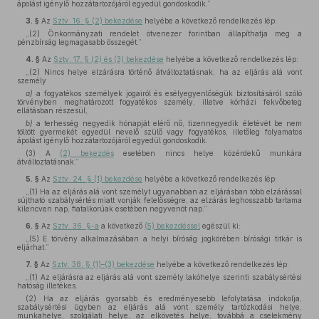
ápolást igénylő hozzátartozójáról egyedül gondoskodik.”
3. §
Az
Sztv. 16. § (2) bekezdése
helyébe a következő rendelkezés lép:
„(2) Önkormányzati rendelet ötvenezer forintban állapíthatja meg a
pénzbírság legmagasabb összegét.”
4. §
Az
Sztv. 17. § (2) és (3) bekezdése
helyébe a következő rendelkezés lép:
„(2) Nincs helye elzárásra történő átváltoztatásnak, ha az eljárás alá vont
személy
a)
a fogyatékos személyek jogairól és esélyegyenlőségük biztosításáról szóló
törvényben meghatározott fogyatékos személy, illetve kórházi fekvőbeteg
ellátásban részesül,
b)
a terhesség negyedik hónapját elérő nő, tizennegyedik életévét be nem
töltött gyermekét egyedül nevelő szülő vagy fogyatékos, illetőleg folyamatos
ápolást igénylő hozzátartozójáról egyedül gondoskodik.
(3) A
(2) bekezdés
esetében nincs helye közérdekű munkára
átváltoztatásnak.”
5. §
Az
Sztv. 24. § (1) bekezdése
helyébe a következő rendelkezés lép:
„(1) Ha az eljárás alá vont személyt ugyanabban az eljárásban több elzárással
sújtható szabálysértés miatt vonják felelősségre, az elzárás leghosszabb tartama
kilencven nap, fiatalkorúak esetében negyvenöt nap.”
6. §
Az
Sztv. 36. §-a
a következő
(5) bekezdéssel
egészül ki:
„(5) E törvény alkalmazásában a helyi bíróság jogkörében bírósági titkár is
eljárhat.”
7. §
Az
Sztv. 38. § (1)–(3) bekezdése
helyébe a következő rendelkezés lép:
„(1) Az eljárásra az eljárás alá vont személy lakóhelye szerinti szabálysértési
hatóság illetékes.
(2) Ha az eljárás gyorsabb és eredményesebb lefolytatása indokolja,
szabálysértési ügyben az eljárás alá vont személy tartózkodási helye,
munkahelye, szolgálati helye, az elkövetés helye, továbbá a cselekmény