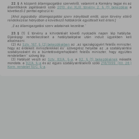
22. §
A központi államigazgatási szervekről, valamint a Kormány tagjai és az
államtitkárok jogállásáról szóló
2010. évi XLIII. törvény 2. § (1) bekezdése
a
következő
i)
ponttal egészül ki:
[Ahol jogszabály államigazgatási szerv irányítását említi, azon törvény eltérő
rendelkezése hiányában a következő hatáskörök együttesét kell érteni:]
„
i)
az államigazgatási szerv adatainak kezelése.”
23. §
(1)
E törvény a kihirdetését követő nyolcadik napon lép hatályba.
Eljárásjogi rendelkezéseit a hatálybalépése után indult ügyekben kell
alkalmazni.
(2)
Az
Sztv. 167. § (2) bekezdésében
az „az igazságügyért felelős miniszter,
hogy az érdekelt miniszterekkel és” szövegrész helyébe az „a szabálysértési
szabályozásért és a büntetésvégrehajtásért felelős miniszter, hogy együttes
rendeletben” szöveg lép.
(3)
Hatályát veszti az
Sztv. 83/A. §-a
, a
92. § (1) bekezdésének
második
mondata, a
92/A. §-a
és az egyes szabálysértésekről szóló
218/1999. (XII. 28.)
Korm. rendelet 10/C. §-a
.