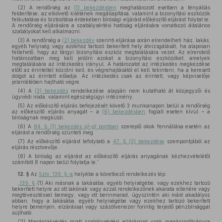
(2) A rendőrség az
(1) bekezdésben
meghatározott esetben a tényállás
felderítése, az elkövető kilétének megállapítása, valamint a bizonyítási eszközök
felkutatása és biztosítása érdekében bírósági eljárást előkészítő eljárást folytat le.
A rendőrség eljárására a szabálysértési hatóság eljárására vonatkozó általános
szabályokat kell alkalmazni.
(3) A rendőrség a
(2) bekezdés
szerinti eljárása során elrendelheti ház, lakás,
egyéb helyiség vagy azokhoz tartozó bekerített hely átvizsgálását, ha alaposan
feltehető, hogy az tárgyi bizonyítási eszköz megtalálására vezet. Az elrendelő
határozatban meg kell jelölni azokat a bizonyítási eszközöket, amelyek
megtalálására az intézkedés irányul. A határozatot az intézkedés megkezdése
előtt az érintettel közölni kell, és végrehajtásától el kell tekinteni, ha a keresett
dolgot az érintett előadja. Az intézkedés csak az érintett, vagy képviselője
jelenlétében hajtható végre.
(4) A
(3) bekezdés
rendelkezése alapján nem kutatható át közjegyzői és
ügyvédi iroda, valamint egészségügyi intézmény.
(5) Az előkészítő eljárás befejezését követő 3 munkanapon belül a rendőrség
az előkészítő eljárás anyagát – a
(6) bekezdésben
foglalt eseten kívül – a
bíróságnak megküldi.
(6) A
84. § (1) bekezdés
a)–g)
pontban
szereplő okok fennállása esetén az
eljárást a rendőrség szünteti meg.
(7) Az előkészítő eljárást lefolytató a
47. § (3) bekezdése
szempontjából az
eljárás résztvevője.
(8) A bíróság az eljárást az előkészítő eljárás anyagának kézhezvételétől
számított 8 napon belül folytatja le.”
12. §
Az
Sztv. 139. §-a
helyébe a következő rendelkezés lép:
„
139. §
(1) Aki másnak a lakásába, egyéb helyiségébe, vagy ezekhez tartozó
bekerített helyre az ott lakónak vagy azzal rendelkezőnek akarata ellenére vagy
megtévesztéssel bemegy, vagy ott bennmarad, úgyszintén aki mást akadályoz
abban, hogy a lakásába, egyéb helyiségébe vagy ezekhez tartozó bekerített
helyre bemenjen, elzárással vagy százötvenezer forintig terjedő pénzbírsággal
sújtható.
(2) Magánlaksértés miatt szabálysértési eljárásnak csak magánindítványra