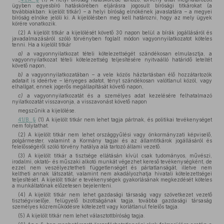
ügyben egyesbíró hatáskörében eljárásra jogosult bírósági titkárokat (a
továbbiakban: kijelölt titkár) – a helyi bíróság elnökének javaslatára – a megyei
bíróság elnöke jelöli ki. A kijelölésben meg kell határozni, hogy az mely ügyek
körére vonatkozik.
(2) A kijelölt titkár a kijelölését követő 30 napon belül a bírák jogállásáról és
javadalmazásáról szóló törvényben foglalt módon vagyonnyilatkozatot köteles
tenni. Ha a kijelölt titkár
a)
a vagyonnyilatkozat tételi kötelezettségét szándékosan elmulasztja, a
vagyonnyilatkozat tételi kötelezettség teljesítésére nyitvaálló határidő leteltét
követő napon,
b)
a vagyonnyilatkozatában – a vele közös háztartásban élő hozzátartozók
adatait is ideértve – lényeges adatot, tényt szándékosan valótlanul közöl, vagy
elhallgat, ennek jogerős megállapítását követő napon,
c)
a vagyonnyilatkozatát és a személyes adat kezelésére felhatalmazó
nyilatkozatát visszavonja, a visszavonást követő napon
megszűnik a kijelölése.
41/B. §
(1) A kijelölt titkár nem lehet tagja pártnak, és politikai tevékenységet
nem folytathat.
(2) A kijelölt titkár nem lehet országgyűlési vagy önkormányzati képviselő,
polgármester, valamint a Kormány tagjai és az államtitkárok jogállásáról és
felelősségéről szóló törvény hatálya alá tartozó állami vezető.
(3) A kijelölt titkár a tisztsége ellátásán kívül csak tudományos, művészi,
irodalmi, oktató- és műszaki alkotó munkát végezhet kereső tevékenységként, de
ezzel nem veszélyeztetheti függetlenségét és pártatlanságát, illetve nem
keltheti annak látszatát, valamint nem akadályozhatja hivatali kötelezettségei
teljesítését. A kijelölt titkár e tevékenységek gyakorlásának megkezdését köteles
a munkáltatónak előzetesen bejelenteni.
(4) A kijelölt titkár nem lehet gazdasági társaság vagy szövetkezet vezető
tisztségviselője, felügyelő bizottságának tagja, továbbá gazdasági társaság
személyes közreműködésre kötelezett vagy korlátlanul felelős tagja.
(5) A kijelölt titkár nem lehet választottbíróság tagja.