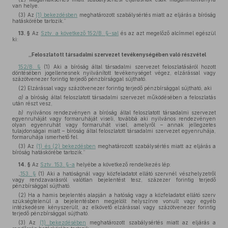
van helye.
(3) Az
(1) bekezdésben
meghatározott szabálysértés miatt az eljárás a bíróság
hatáskörébe tartozik.”
13. §
Az
Sztv. a következő 152/B. §-sal
és az azt megelőző alcímmel egészül
ki:
„Feloszlatott társadalmi szervezet tevékenységében való részvétel
152/B. §
(1) Aki a bíróság által társadalmi szervezet feloszlatásáról hozott
döntésében jogellenesnek nyilvánított tevékenységet végez, elzárással vagy
százötvenezer forintig terjedő pénzbírsággal sújtható.
(2) Elzárással vagy százötvenezer forintig terjedő pénzbírsággal sújtható, aki
a)
a bíróság által feloszlatott társadalmi szervezet működésében a feloszlatás
után részt vesz,
b)
nyilvános rendezvényen a bíróság által feloszlatott társadalmi szervezet
egyenruháját vagy formaruháját viseli, továbbá aki nyilvános rendezvényen
olyan egyenruhát vagy formaruhát visel, amelyről – annak jellegzetes
tulajdonságai miatt – bíróság által feloszlatott társadalmi szervezet egyenruhája,
formaruhája ismerhető fel.
(3) Az
(1) és (2) bekezdésben
meghatározott szabálysértés miatt az eljárás a
bíróság hatáskörébe tartozik.”
14. §
Az
Sztv. 153. §-a
helyébe a következő rendelkezés lép:
„
153. §
(1) Aki a hatóságnál vagy közfeladatot ellátó szervnél vészhelyzetről
vagy rendzavarásról valótlan bejelentést tesz, százezer forintig terjedő
pénzbírsággal sújtható.
(2) Ha a hamis bejelentés alapján a hatóság vagy a közfeladatot ellátó szerv
szükségtelenül a bejelentésben megjelölt helyszínre vonult vagy egyéb
intézkedésre kényszerült, az elkövető elzárással vagy százötvenezer forintig
terjedő pénzbírsággal sújtható.
(3) Az
(1) bekezdésében
meghatározott szabálysértés miatt az eljárás a