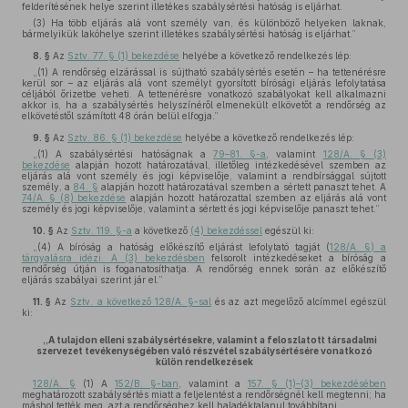
felderítésének helye szerint illetékes szabálysértési hatóság is eljárhat.
(3) Ha több eljárás alá vont személy van, és különböző helyeken laknak,
bármelyikük lakóhelye szerint illetékes szabálysértési hatóság is eljárhat.”
8. §
Az
Sztv. 77. § (1) bekezdése
helyébe a következő rendelkezés lép:
„(1) A rendőrség elzárással is sújtható szabálysértés esetén – ha tettenérésre
kerül sor – az eljárás alá vont személyt gyorsított bírósági eljárás lefolytatása
céljából őrizetbe veheti. A tettenérésre vonatkozó szabályokat kell alkalmazni
akkor is, ha a szabálysértés helyszínéről elmenekült elkövetőt a rendőrség az
elkövetéstől számított 48 órán belül elfogja.”
9. §
Az
Sztv. 86. § (1) bekezdése
helyébe a következő rendelkezés lép:
„(1) A szabálysértési hatóságnak a
79–81. §-a
, valamint
128/A. § (3)
bekezdése
alapján hozott határozatával, illetőleg intézkedésével szemben az
eljárás alá vont személy és jogi képviselője, valamint a rendbírsággal sújtott
személy, a
84. §
alapján hozott határozatával szemben a sértett panaszt tehet. A
74/A. § (8) bekezdése
alapján hozott határozattal szemben az eljárás alá vont
személy és jogi képviselője, valamint a sértett és jogi képviselője panaszt tehet.”
10. §
Az
Sztv. 119. §-a
a következő
(4) bekezdéssel
egészül ki:
„(4) A bíróság a hatóság előkészítő eljárást lefolytató tagját (
128/A. §) a
tárgyalásra idézi. A (3) bekezdésben
felsorolt intézkedéseket a bíróság a
rendőrség útján is foganatosíthatja. A rendőrség ennek során az előkészítő
eljárás szabályai szerint jár el.”
11. §
Az
Sztv. a következő 128/A. §-sal
és az azt megelőző alcímmel egészül
ki:
„A tulajdon elleni szabálysértésekre, valamint a feloszlatott társadalmi
szervezet tevékenységében való részvétel szabálysértésére vonatkozó
külön rendelkezések
128/A. §
(1) A
152/B. §-ban
, valamint a
157. § (1)–(3) bekezdésében
meghatározott szabálysértés miatt a feljelentést a rendőrségnél kell megtenni; ha
máshol tették meg, azt a rendőrséghez kell haladéktalanul továbbítani.