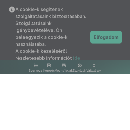
A cookie-k segítenek
szolgáltatásaink biztosításában.
Szolgáltatásaink
igénybevételével Ön
beleegyezik a cookie-k
Elfogadom
használatába.
A cookie-k kezeléséről
részletesebb információt
ide
kattintva olvashat.
Szerkezet
Keresés
Megnyitottak
Eszköztár
Változások