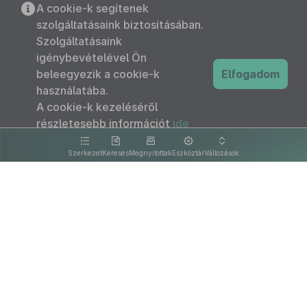
A cookie-k segítenek
szolgáltatásaink biztosításában.
Szolgáltatásaink
igénybevételével Ön
beleegyezik a cookie-k
Elfogadom
használatába.
A cookie-k kezeléséről
részletesebb információt
ide
kattintva olvashat.
Szerkezet
Keresés
Megnyitottak
Eszköztár
Változások