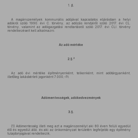
1.
§.
A magánszemélyek kommunális adójával kapcsolatos eljárásban a helyi
adókról szóló 1990. évi C. törvény, az adózás rendjéről szóló 2017. évi CL.
törvény, valamint az adóigazgatási rendtartásról szóló 2017. évi CLI. törvény
rendelkezéseit kell alkalmazni.
Az adó mértéke
2
2.§.
Az adó évi mértéke építményenként, telkenként, mint adótárgyanként,
illetőleg lakásbérleti jogonként 7.000,-Ft.
Adómentességek, adókedvezmények
3.§.
(1) Adómentesség illeti meg azt a magánszemélyt aki 80 éven felüli egyedül
élő és egyedül álló, és aki az önkormányzat területén legfeljebb egy építmény
tulajdonjogával rendelkezik,