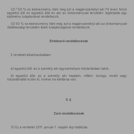
3
(2)
50 %-os kedvezmény illeti meg azt a magánszemélyt aki 70 éven felüli
egyedül élő és egyedül álló és aki az önkormányzat területén legfeljebb egy
építmény tulajdonával rendelkezik.
(3) 50 %-os kedvezmény illeti meg azt a magánszemélyt aki az önkormányzat
illetékességi területén telek tulajdonjogával rendelkezik.
Értelmező rendelkezések
E rendelet alkalmazásában:
a) egyedül élő: az a személy aki egyszemélyes háztartásban lakik.
b) egyedül álló: az a személy aki hajadon, nőtlen, özvegy, elvált vagy
házastársától külön él, kivéve ha élettársa van.
5. §.
Záró rendelkezések
(1) Ez a rendelet 2011. január 1. napján lép hatályba.