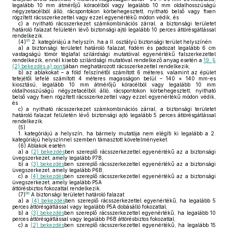
legalább 10 mm átmérőjű köracélból vagy legalább 10 mm oldalhosszúságú
négyzetacélból álló, rácspontokon körbehegesztett, nyitható belső vagy fixen
rögzített rácsszerkezettel vagy ezzel egyenértékű módon védik, és
c)
a nyitható rácsszerkezet számkombinációs zárral, a biztonsági területet
határoló falazat felületén lévő biztonsági ajtó legalább 10 perces áttörésgátlással
rendelkezik.
95
(4)
2. kategóriájú a helyszín, ha a II. osztályú biztonsági terület helyszínén
a)
a biztonsági területet határoló falazat, födém és padozat legalább 6 cm
vastagságú tömör téglafal szilárdsági mutatóival egyenértékű falszerkezettel
rendelkezik, ennél kisebb szilárdsági mutatóval rendelkező anyag esetén a
19. §
(2) bekezdés a) pont
jában meghatározott rácsszerkezettel rendelkezik,
b)
az ablakokat – a föld felszínétől számított 6 méteres, valamint az épület
tetejétől lefelé számított 4 méteres magasságon belül – 140 × 140 mm-es
kiosztású, legalább 10 mm átmérőjű köracélból vagy legalább 10 mm
oldalhosszúságú négyzetacélból álló, rácspontokon körbehegesztett, nyitható
belső vagy fixen rögzített rácsszerkezettel vagy ezzel egyenértékű módon védik,
és
c)
a nyitható rácsszerkezet számkombinációs zárral, a biztonsági területet
határoló falazat felületén lévő biztonsági ajtó legalább 5 perces áttörésgátlással
rendelkezik.
(5)
1.
kategóriájú a helyszín, ha bármely mutatója nem elégíti ki legalább a 2.
kategóriájú helyszínnel szemben támasztott követelményeket.
(6)
Ablakok esetén
a)
a
(2) bekezdés
ben szereplő rácsszerkezettel egyenértékű az a biztonsági
üvegszerkezet, amely legalább P7B,
b)
a
(3) bekezdés
ben szereplő rácsszerkezettel egyenértékű az a biztonsági
üvegszerkezet, amely legalább P6B,
c)
a
(4) bekezdés
ben szereplő rácsszerkezettel egyenértékű az a biztonsági
üvegszerkezet, amely legalább P5A
áttörésbiztos fokozattal rendelkezik.
96
(7)
A biztonsági területet határoló falazat
a)
a
(4) bekezdés
ben szereplő rácsszerkezettel egyenértékű, ha legalább 5
perces áttörésgátlással vagy legalább P5A dobásálló fokozattal,
b)
a
(3) bekezdés
ben szereplő rácsszerkezettel egyenértékű, ha legalább 10
perces áttörésgátlással vagy legalább P6B áttörésbiztos fokozattal,
c)
a
(2) bekezdés
ben szereplő rácsszerkezettel egyenértékű, ha legalább 15