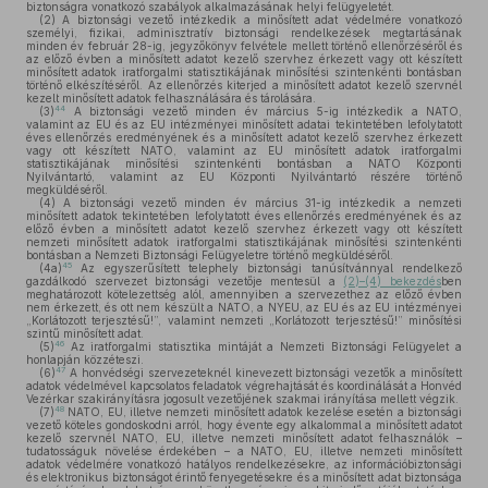
biztonságra vonatkozó szabályok alkalmazásának helyi felügyeletét.
(2)
A biztonsági vezető intézkedik a minősített adat védelmére vonatkozó
személyi, fizikai, adminisztratív biztonsági rendelkezések megtartásának
minden év február 28-ig, jegyzőkönyv felvétele mellett történő ellenőrzéséről és
az előző évben a minősített adatot kezelő szervhez érkezett vagy ott készített
minősített adatok iratforgalmi statisztikájának minősítési szintenkénti bontásban
történő elkészítéséről. Az ellenőrzés kiterjed a minősített adatot kezelő szervnél
kezelt minősített adatok felhasználására és tárolására.
44
(3)
A biztonsági vezető minden év március 5-ig intézkedik a NATO,
valamint az EU és az EU intézményei minősített adatai tekintetében lefolytatott
éves ellenőrzés eredményének és a minősített adatot kezelő szervhez érkezett
vagy ott készített NATO, valamint az EU minősített adatok iratforgalmi
statisztikájának minősítési szintenkénti bontásban a NATO Központi
Nyilvántartó, valamint az EU Központi Nyilvántartó részére történő
megküldéséről.
(4)
A biztonsági vezető minden év március 31-ig intézkedik a nemzeti
minősített adatok tekintetében lefolytatott éves ellenőrzés eredményének és az
előző évben a minősített adatot kezelő szervhez érkezett vagy ott készített
nemzeti minősített adatok iratforgalmi statisztikájának minősítési szintenkénti
bontásban a Nemzeti Biztonsági Felügyeletre történő megküldéséről.
45
(4a)
Az egyszerűsített telephely biztonsági tanúsítvánnyal rendelkező
gazdálkodó szervezet biztonsági vezetője mentesül a
(2)–(4) bekezdés
ben
meghatározott kötelezettség alól, amennyiben a szervezethez az előző évben
nem érkezett, és ott nem készült a NATO, a NYEU, az EU és az EU intézményei
„Korlátozott terjesztésű!”, valamint nemzeti „Korlátozott terjesztésű!” minősítési
szintű minősített adat.
46
(5)
Az iratforgalmi statisztika mintáját a Nemzeti Biztonsági Felügyelet a
honlapján közzéteszi.
47
(6)
A honvédségi szervezeteknél kinevezett biztonsági vezetők a minősített
adatok védelmével kapcsolatos feladatok végrehajtását és koordinálását a Honvéd
Vezérkar szakirányításra jogosult vezetőjének szakmai irányítása mellett végzik.
48
(7)
NATO, EU, illetve nemzeti minősített adatok kezelése esetén a biztonsági
vezető köteles gondoskodni arról, hogy évente egy alkalommal a minősített adatot
kezelő szervnél NATO, EU, illetve nemzeti minősített adatot felhasználók –
tudatosságuk növelése érdekében – a NATO, EU, illetve nemzeti minősített
adatok védelmére vonatkozó hatályos rendelkezésekre, az információbiztonsági
és elektronikus biztonságot érintő fenyegetésekre és a minősített adat biztonsága