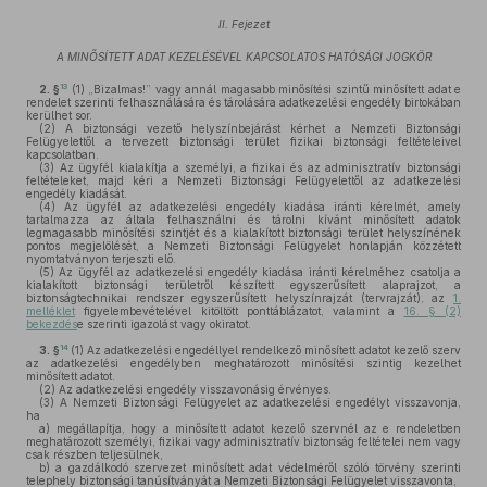
II. Fejezet
A MINŐSÍTETT ADAT KEZELÉSÉVEL KAPCSOLATOS HATÓSÁGI JOGKÖR
13
2. §
(1)
„Bizalmas!” vagy annál magasabb minősítési szintű minősített adat e
rendelet szerinti felhasználására és tárolására adatkezelési engedély birtokában
kerülhet sor.
(2)
A biztonsági vezető helyszínbejárást kérhet a Nemzeti Biztonsági
Felügyelettől a tervezett biztonsági terület fizikai biztonsági feltételeivel
kapcsolatban.
(3)
Az ügyfél kialakítja a személyi, a fizikai és az adminisztratív biztonsági
feltételeket, majd kéri a Nemzeti Biztonsági Felügyelettől az adatkezelési
engedély kiadását.
(4)
Az ügyfél az adatkezelési engedély kiadása iránti kérelmét, amely
tartalmazza az általa felhasználni és tárolni kívánt minősített adatok
legmagasabb minősítési szintjét és a kialakított biztonsági terület helyszínének
pontos megjelölését, a Nemzeti Biztonsági Felügyelet honlapján közzétett
nyomtatványon terjeszti elő.
(5)
Az ügyfél az adatkezelési engedély kiadása iránti kérelméhez csatolja a
kialakított biztonsági területről készített egyszerűsített alaprajzot, a
biztonságtechnikai rendszer egyszerűsített helyszínrajzát (tervrajzát), az
1.
melléklet
figyelembevételével kitöltött ponttáblázatot, valamint a
16. § (2)
bekezdés
e szerinti igazolást vagy okiratot.
14
3. §
(1)
Az adatkezelési engedéllyel rendelkező minősített adatot kezelő szerv
az adatkezelési engedélyben meghatározott minősítési szintig kezelhet
minősített adatot.
(2)
Az adatkezelési engedély visszavonásig érvényes.
(3)
A Nemzeti Biztonsági Felügyelet az adatkezelési engedélyt visszavonja,
ha
a)
megállapítja, hogy a minősített adatot kezelő szervnél az e rendeletben
meghatározott személyi, fizikai vagy adminisztratív biztonság feltételei nem vagy
csak részben teljesülnek,
b)
a gazdálkodó szervezet minősített adat védelméről szóló törvény szerinti
telephely biztonsági tanúsítványát a Nemzeti Biztonsági Felügyelet visszavonta,