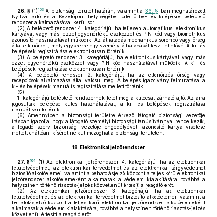
103
26. §
(1)
A biztonsági terület határán, valamint a
36. §
–ban meghatározott
Nyilvántartó és a Kezelőpont helyiségébe történő be- és kilépésre beléptető
rendszer alkalmazásával kerül sor.
(2)
A beléptető rendszer 4. kategóriájú, ha teljesen automatikus, elektronikus
kártyával vagy más, ezzel egyenértékű eszközzel és PIN kód vagy biometrikus
azonosító használatával működik. Az áthaladás mechanikus sorompó vagy őrség
által ellenőrzött, mely egyszerre egy személy áthaladását teszi lehetővé. A ki- és
belépések regisztrálása elektronikusan történik.
(3)
A beléptető rendszer 3. kategóriájú, ha elektronikus kártyával vagy más
ezzel egyenértékű eszközzel vagy PIN kód használatával működik. A ki- és
belépések regisztrálása elektronikusan történik.
(4)
A beléptető rendszer 2. kategóriájú, ha az ellenőrzés őrség vagy
recepciósok alkalmazása által valósul meg. A belépés igazolvány felmutatása, a
ki- és belépések manuális regisztrálása mellett történik.
(5)
1.
kategóriájú beléptető rendszernek felel meg a kulccsal zárható ajtó. Az arra
jogosultak belépése kulcs használatával, a ki- és belépések regisztrálása
manuálisan történik.
(6)
Amennyiben a biztonsági területre érkező látogató biztonsági vezetője
írásban igazolja, hogy a látogató személyi biztonsági tanúsítvánnyal rendelkezik,
a fogadó szerv biztonsági vezetője engedélyével, azonosító kártya viselése
mellett önállóan, kíséret nélkül mozoghat a biztonsági területen.
18.
Elektronikai jelzőrendszer
104
27. §
(1)
Az elektronikai jelzőrendszer 4. kategóriájú, ha az elektronikai
felületvédelmet, az elektronikai térvédelmet és az elektronikai tárgyvédelmet
biztosító alkotóelemei, valamint a behatolásjelző központ a teljes körű elektronikai
jelzőrendszer alkotóelemeként alkalmasak a védelem kialakítására, továbbá a
helyszínen történő riasztás-jelzés közvetlenül értesíti a reagáló erőt.
(2)
Az elektronikai jelzőrendszer 3. kategóriájú, ha az elektronikai
felületvédelmet és az elektronikai térvédelmet biztosító alkotóelemei, valamint a
behatolásjelző központ a teljes körű elektronikai jelzőrendszer alkotóelemeként
alkalmasak a védelem kialakítására, továbbá a helyszínen történő riasztás-jelzés
közvetlenül értesíti a reagáló erőt.