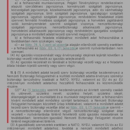
a)
a felhasználó munkaviszonya, Polgári Törvénykönyv rendelkezésein
alapuló szerződéses jogviszonya, kormányzati szolgálati jogviszonya,
közszolgálati jogviszonya, közalkalmazotti jogviszonya, adó- és vámhatósági
szolgálati jogviszonya, bírói szolgálati jogviszonya, igazságügyi szolgálati
jogviszonya, ügyészi szolgálati jogviszonya, rendvédelmi feladatokat ellátó
szervvel fennálló hivatásos szolgálati jogviszonya, a honvédek jogállásáról
szóló kormányrendelet szerinti szolgálati viszonya, nemzetbiztonsági
szolgálati jogviszonya, nemzetbiztonsági alkalmazotti jogviszonya,
honvédelmi alkalmazotti jogviszonya vagy rendvédelmi igazgatási szolgálati
jogviszonya a minősített adatot kezelő szervnél megszűnik,
b)
a felhasználó feladata ellátásához minősített adat felhasználása a
továbbiakban nem szükséges, vagy
c)
– az
Nbtv. 74. § i) pont ia) alpont
ja alapján ellenőrzött személy esetében
– a felhasználó az
Nbtv. 69. § (7) bekezdés
e szerinti nyilvántartásban nem
szerepel.
(4)
Az igazolás visszavonását vagy érvényességi idejének lejártát követően a
biztonsági vezető intézkedik az igazolás selejtezéséről.
(5)
Az igazolás kezelését és tárolását a biztonsági vezető vagy az e feladatra
általa írásban kijelölt személy vagy szerv végzi.
11. §
(1)
A minősített adatot kezelő szerv biztonsági vezetője kezdeményezi a
Nemzeti Biztonsági Felügyeletnél a külföldi minősített adatra érvényes személyi
biztonsági tanúsítvány kiadását a NATO, NYEU, valamint az EU és az EU
intézményei minősített adataihoz hozzáférő felhasználók és közreműködők
részére.
67
(2)
Az
(1) bekezdés
szerinti kezdeményezés az érintett személy családi
és utónevét, születési nevét, születési helyét, születési idejét,
állampolgárságát, a munkáltató és a munkakör megnevezését, a felhasználni
kívánt minősített adat minősítési szintjét tartalmazó, a Nemzeti Biztonsági
Felügyelet honlapján közzétett űrlap kitöltésével, valamint a minősített adatot
kezelő szerv biztonsági vezetője által az
Nbtv. 69. § (7) bekezdés
e szerinti –
a nemzetbiztonsági ellenőrzést végző nemzetbiztonsági szolgálat által
vezetett – nyilvántartásba történő felvételről szóló igazolás másolatának (a
továbbiakban: keretszám-igazolás) Nemzeti Biztonsági Felügyelet részére
történő megküldésével történik.
(3)
A gazdálkodó szervezetek esetében a NATO, NYEU, valamint EU és az EU
intézményei minősített adataihoz, továbbá a nemzeti minősített adathoz