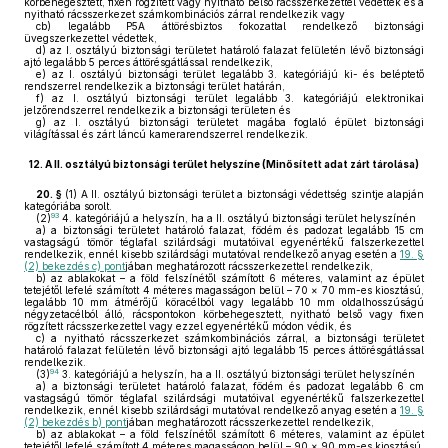
körbehegesztett, fixen rögzített vagy nyitható belső rácsszerkezettel védettek és a
nyitható rácsszerkezet számkombinációs zárral rendelkezik vagy
cb)
legalább P5A áttörésbiztos fokozattal rendelkező biztonsági
üvegszerkezettel védettek,
d)
az I. osztályú biztonsági területet határoló falazat felületén lévő biztonsági
ajtó legalább 5 perces áttörésgátlással rendelkezik,
e)
az I. osztályú biztonsági terület legalább 3. kategóriájú ki- és beléptető
rendszerrel rendelkezik a biztonsági terület határán,
f)
az I. osztályú biztonsági terület legalább 3. kategóriájú elektronikai
jelzőrendszerrel rendelkezik a biztonsági területen és
g)
az I. osztályú biztonsági területet magába foglaló épület biztonsági
világítással és zárt láncú kamerarendszerrel rendelkezik.
12.
A II. osztályú biztonsági terület helyszíne (Minősített adat zárt tárolása)
20. §
(1)
A II. osztályú biztonsági terület a biztonsági védettség szintje alapján
kategóriába sorolt.
93
(2)
4. kategóriájú a helyszín, ha a II. osztályú biztonsági terület helyszínén
a)
a biztonsági területet határoló falazat, födém és padozat legalább 15 cm
vastagságú tömör téglafal szilárdsági mutatóival egyenértékű falszerkezettel
rendelkezik, ennél kisebb szilárdsági mutatóval rendelkező anyag esetén a
19. §
(2) bekezdés c) pont
jában meghatározott rácsszerkezettel rendelkezik,
b)
az ablakokat – a föld felszínétől számított 6 méteres, valamint az épület
tetejétől lefelé számított 4 méteres magasságon belül – 70 × 70 mm-es kiosztású,
legalább 10 mm átmérőjű köracélból vagy legalább 10 mm oldalhosszúságú
négyzetacélból álló, rácspontokon körbehegesztett, nyitható belső vagy fixen
rögzített rácsszerkezettel vagy ezzel egyenértékű módon védik, és
c)
a nyitható rácsszerkezet számkombinációs zárral, a biztonsági területet
határoló falazat felületén lévő biztonsági ajtó legalább 15 perces áttörésgátlással
rendelkezik.
94
(3)
3. kategóriájú a helyszín, ha a II. osztályú biztonsági terület helyszínén
a)
a biztonsági területet határoló falazat, födém és padozat legalább 6 cm
vastagságú tömör téglafal szilárdsági mutatóival egyenértékű falszerkezettel
rendelkezik, ennél kisebb szilárdsági mutatóval rendelkező anyag esetén a
19. §
(2) bekezdés b) pont
jában meghatározott rácsszerkezettel rendelkezik,
b)
az ablakokat – a föld felszínétől számított 6 méteres, valamint az épület
tetejétől lefelé számított 4 méteres magasságon belül – 90 × 90 mm-es kiosztású,