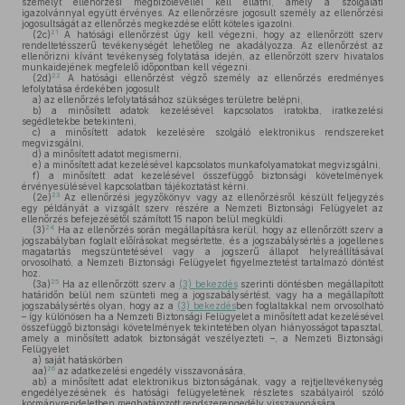
személyt ellenőrzési megbízólevéllel kell ellátni, amely a szolgálati
igazolvánnyal együtt érvényes. Az ellenőrzésre jogosult személy az ellenőrzési
jogosultságát az ellenőrzés megkezdése előtt köteles igazolni.
21
(2c)
A hatósági ellenőrzést úgy kell végezni, hogy az ellenőrzött szerv
rendeltetésszerű tevékenységét lehetőleg ne akadályozza. Az ellenőrzést az
ellenőrizni kívánt tevékenység folytatása idején, az ellenőrzött szerv hivatalos
munkaidejének megfelelő időpontban kell végezni.
22
(2d)
A hatósági ellenőrzést végző személy az ellenőrzés eredményes
lefolytatása érdekében jogosult
a)
az ellenőrzés lefolytatásához szükséges területre belépni,
b)
a minősített adatok kezelésével kapcsolatos iratokba, iratkezelési
segédletekbe betekinteni,
c)
a minősített adatok kezelésére szolgáló elektronikus rendszereket
megvizsgálni,
d)
a minősített adatot megismerni,
e)
a minősített adat kezelésével kapcsolatos munkafolyamatokat megvizsgálni,
f)
a minősített adat kezelésével összefüggő biztonsági követelmények
érvényesülésével kapcsolatban tájékoztatást kérni.
23
(2e)
Az ellenőrzési jegyzőkönyv vagy az ellenőrzésről készült feljegyzés
egy példányát a vizsgált szerv részére a Nemzeti Biztonsági Felügyelet az
ellenőrzés befejezésétől számított 15 napon belül megküldi.
24
(3)
Ha az ellenőrzés során megállapításra kerül, hogy az ellenőrzött szerv a
jogszabályban foglalt előírásokat megsértette, és a jogszabálysértés a jogellenes
magatartás megszüntetésével vagy a jogszerű állapot helyreállításával
orvosolható, a Nemzeti Biztonsági Felügyelet figyelmeztetést tartalmazó döntést
hoz.
25
(3a)
Ha az ellenőrzött szerv a
(3) bekezdés
szerinti döntésben megállapított
határidőn belül nem szünteti meg a jogszabálysértést, vagy ha a megállapított
jogszabálysértés olyan, hogy az a
(3) bekezdés
ben foglaltakkal nem orvosolható
– így különösen ha a Nemzeti Biztonsági Felügyelet a minősített adat kezelésével
összefüggő biztonsági követelmények tekintetében olyan hiányosságot tapasztal,
amely a minősített adatok biztonságát veszélyezteti –, a Nemzeti Biztonsági
Felügyelet
a)
saját hatáskörben
26
aa)
az adatkezelési engedély visszavonására,
ab)
a minősített adat elektronikus biztonságának, vagy a rejtjeltevékenység
engedélyezésének és hatósági felügyeletének részletes szabályairól szóló
kormányrendeletben meghatározott rendszerengedély visszavonására,