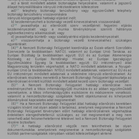
ac)
a tárolt minősített adatok biztonságba helyezésére, valamint a jogszerű
állapot helyreállítására irányuló intézkedésekre kötelezésre
27
ad)
telephely biztonsági tanúsítvány vagy egyszerűsített telephely
biztonsági tanúsítvány visszavonására
irányuló közigazgatási hatósági eljárást indít;
b)
kezdeményezheti a biztonsági vezető kinevezésének visszavonását;
28
c)
javasolhatja az ellenőrzött szerv vezetőjénél fegyelmi eljárás
kezdeményezését vagy a munka törvénykönyve szerinti hátrányos
jogkövetkezmény alkalmazását, vagy
d)
javasolhatja büntető- vagy szabálysértési eljárás kezdeményezését.
29
e)
visszavonhatja a biztonsági vezető kinevezéséhez szükséges
egyetértését.
30
(4)
A Nemzeti Biztonsági Felügyelet koordinálja az Észak-atlanti Szerződés
Szervezete (a továbbiakban: NATO), valamint az Európai Unió Tanácsa, az
Európai Bizottság (a továbbiakban együtt: EU) és az Európai Atomenergia
Közösség, az Európai Rendőrségi Hivatal, az Európai Igazságügyi
Együttműködési Egység (a továbbiakban együtt: EU intézményei) által
Magyarország területén végrehajtott, a NATO minősített adatoknak, a Nyugat-
európai Unió (a továbbiakban: NYEU) minősített adatoknak, valamint az EU és az
EU intézményei minősített adatainak a védelmére irányuló ellenőrzéseket. Az
ellenőrzések részletes menetéről a Nemzeti Biztonsági Felügyelet tájékoztatja az
ellenőrzéssel érintett külföldi minősített adatot kezelő szerv biztonsági vezetőjét.
31
(5)
A Nemzeti Biztonsági Felügyelet hatósági ellenőrzése nem
eredményezheti a titkos információgyűjtő munkára és az abban együttműködő
személyekre, a titkos információgyűjtés eszközeire és módszereire vonatkozó,
valamint a nemzetbiztonsági szolgálatok fedett objektumaival és kihelyezett
állományával kapcsolatos adat megismerését.
32
(6)
Ha a Nemzeti Biztonsági Felügyelet által hatósági ellenőrzés keretében
vizsgálni kívánt irat olyan adatot is tartalmaz, amelynek megismerése a Nemzeti
Biztonsági Felügyelet törvényben előírt hatósági ellenőrzésének végrehajtása
érdekében elengedhetetlenül szükséges, az irat megismerését a meg nem
ismerhető adat felismerhetetlenné tételével kell a Nemzeti Biztonsági Felügyelet
részére biztosítani.
33
(7)
A hatósági ellenőrzést végzők nem tekinthetnek be olyan
dokumentumokba, amelyeknek megismerése a nemzetbiztonsági szolgálatok
külföldi partnerszolgálatok irányában vállalt kötelezettségeit sértené.