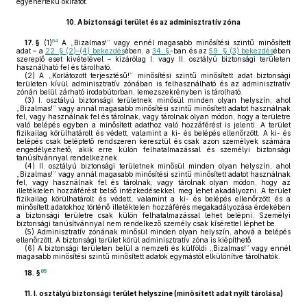
egyenértékű okiratot.
10.
A biztonsági terület és az adminisztratív zóna
84
17. §
(1)
A „Bizalmas!” vagy ennél magasabb minősítési szintű minősített
adat – a
22. § (2)–(4) bekezdés
ében, a
34. §
-ban és az
59. § (3) bekezdés
ében
szereplő eset kivételével – kizárólag I. vagy II. osztályú biztonsági területen
használható fel és tárolható.
(2)
A „Korlátozott terjesztésű!” minősítési szintű minősített adat biztonsági
területen kívül adminisztratív zónában is felhasználható és az adminisztratív
zónán belül zárható irodabútorban, lemezszekrényben is tárolható.
(3)
I. osztályú biztonsági területnek minősül minden olyan helyszín, ahol
„Bizalmas!” vagy annál magasabb minősítési szintű minősített adatot használnak
fel, vagy használnak fel és tárolnak, vagy tárolnak olyan módon, hogy a területre
való belépés egyben a minősített adathoz való hozzáférést is jelenti. A terület
fizikailag körülhatárolt és védett, valamint a ki- és belépés ellenőrzött. A ki- és
belépés csak beléptető rendszeren keresztül és csak azon személyek számára
engedélyezhető, akik erre külön felhatalmazással és személyi biztonsági
tanúsítvánnyal rendelkeznek.
(4)
II. osztályú biztonsági területnek minősül minden olyan helyszín, ahol
„Bizalmas!” vagy annál magasabb minősítési szintű minősített adatot használnak
fel, vagy használnak fel és tárolnak, vagy tárolnak olyan módon, hogy az
illetéktelen hozzáférést belső intézkedésekkel meg lehet akadályozni. A terület
fizikailag körülhatárolt és védett, valamint a ki- és belépés ellenőrzött és a
minősített adatokhoz történő illetéktelen hozzáférés megakadályozása érdekében
a biztonsági területre csak külön felhatalmazással lehet belépni. Személyi
biztonsági tanúsítvánnyal nem rendelkező személy csak kísérettel léphet be.
(5)
Adminisztratív zónának minősül minden olyan helyszín, ahová a belépés
ellenőrzött. A biztonsági terület körül adminisztratív zóna is kiépíthető.
(6)
A biztonsági területen belül a nemzeti és külföldi „Bizalmas!” vagy ennél
magasabb minősítési szintű minősített adatok egymástól elkülönítve tárolhatók.
85
18. §
11.
I. osztályú biztonsági terület helyszíne (minősített adat nyílt tárolása)