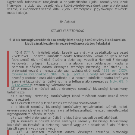
ügykezelői feladatokat utódjának, a helyettesítésére kijelölt személynek, ezek
hiányában a biztonsági vezetőnek, a külképviselet-vezetőnek vagy a biztonsági
vezető, külképviselet-vezető által kijelölt személynek jegyzőkönyv felvétele
mellett átadja.
IV. Fejezet
SZEMÉLYI BIZTONSÁG
6.
A biztonsági vezetőnek a személyi biztonsági tanúsítvány kiadásával és
kiadásának kezdeményezésével kapcsolatos feladatai
61
10. §
(1)
A minősített adatot kezelő szervnél – a gazdálkodó szervezet
kivételével – nemzeti minősített adatot felhasználó, valamint ilyen adatot
felhasználó közreműködő részére a biztonsági vezető a Nemzeti Biztonsági
Felügyelet honlapján közzétett minta alapján egy példányban kiadja a
nemzeti minősített adatra érvényes személyi biztonsági tanúsítványt. A
biztonsági vezető a nemzetbiztonsági szolgálatokról szóló
1995. évi CXXV.
törvény (a továbbiakban: Nbtv.) 74. § i) pont ia) alpont
ja alapján ellenőrzött
személy esetében csak akkor adhatja ki a nemzeti minősített adatra érvényes
személyi biztonsági tanúsítványt, ha a felhasználó szerepel az
Nbtv. 69. §
(7) bekezdés
e szerinti nyilvántartásban.
(2)
A nemzeti minősített adatra érvényes személyi biztonsági tanúsítvány
tartalmazza:
a)
a személyi biztonsági tanúsítványt kiadó minősített adatot kezelő szerv
megnevezését,
b)
az érintett személy természetes személyazonosító adatait,
c)
a kiadott személyi biztonsági tanúsítvány nyilvántartási számát, keltét,
érvényességi idejét és a felhasználó által felhasználható nemzeti minősített adat
legmagasabb minősítési szintjét,
d)
a személyi biztonsági tanúsítvány kiadására jogosult vezető aláírását.
(3)
A nemzeti minősített adatra érvényes személyi biztonsági tanúsítvány
kezelését és tárolását a biztonsági vezető vagy az e feladattal általa írásban
kijelölt személy vagy szerv végzi.
62
(4)
A nemzeti minősített adatra érvényes személyi biztonsági