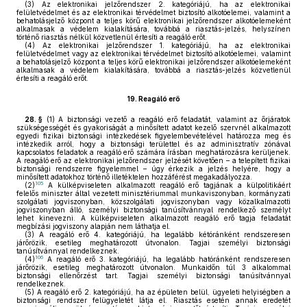
(3)
Az elektronikai jelzőrendszer 2. kategóriájú, ha az elektronikai
felületvédelmet és az elektronikai térvédelmet biztosító alkotóelemei, valamint a
behatolásjelző központ a teljes körű elektronikai jelzőrendszer alkotóelemeként
alkalmasak a védelem kialakítására, továbbá a riasztás-jelzés, helyszínen
történő riasztás nélkül közvetlenül értesíti a reagáló erőt.
(4)
Az elektronikai jelzőrendszer 1. kategóriájú, ha az elektronikai
felületvédelmet vagy az elektronikai térvédelmet biztosító alkotóelemei, valamint
a behatolásjelző központ a teljes körű elektronikai jelzőrendszer alkotóelemeként
alkalmasak a védelem kialakítására, továbbá a riasztás-jelzés közvetlenül
értesíti a reagáló erőt.
19.
Reagáló erő
28. §
(1)
A biztonsági vezető a reagáló erő feladatát, valamint az őrjáratok
szükségességét és gyakoriságát a minősített adatot kezelő szervnél alkalmazott
egyedi fizikai biztonsági intézkedések figyelembevételével határozza meg és
intézkedik arról, hogy a biztonsági területtel és az adminisztratív zónával
kapcsolatos feladatok a reagáló erő számára írásban meghatározásra kerüljenek.
A reagáló erő az elektronikai jelzőrendszer jelzését követően – a telepített fizikai
biztonsági rendszerre figyelemmel – úgy érkezik a jelzés helyére, hogy a
minősített adatokhoz történő illetéktelen hozzáférést megakadályozza.
105
(2)
A külképviseleten alkalmazott reagáló erő tagjának a külpolitikáért
felelős miniszter által vezetett minisztériummal munkaviszonyban, kormányzati
szolgálati jogviszonyban, közszolgálati jogviszonyban vagy közalkalmazotti
jogviszonyban álló, személyi biztonsági tanúsítvánnyal rendelkező személyt
lehet kinevezni. A külképviseleten alkalmazott reagáló erő tagja feladatát
megbízási jogviszony alapján nem láthatja el.
(3)
A reagáló erő 4. kategóriájú, ha legalább kétóránként rendszeresen
járőrözik, esetileg meghatározott útvonalon. Tagjai személyi biztonsági
tanúsítvánnyal rendelkeznek.
106
(4)
A reagáló erő 3. kategóriájú, ha legalább hatóránként rendszeresen
járőrözik, esetileg meghatározott útvonalon. Munkaidőn túl 3 alkalommal
biztonsági ellenőrzést tart. Tagjai személyi biztonsági tanúsítvánnyal
rendelkeznek.
(5)
A reagáló erő 2. kategóriájú, ha az épületen belül, ügyeleti helyiségben a
biztonsági rendszer felügyeletét látja el. Riasztás esetén annak eredetét