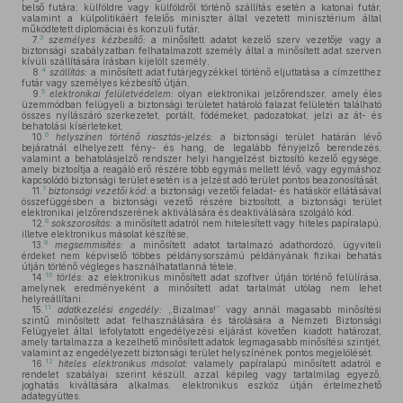
belső futára; külföldre vagy külföldről történő szállítás esetén a katonai futár,
valamint a külpolitikáért felelős miniszter által vezetett minisztérium által
működtetett diplomáciai és konzuli futár,
3
7.
személyes kézbesítő:
a minősített adatot kezelő szerv vezetője vagy a
biztonsági szabályzatban felhatalmazott személy által a minősített adat szerven
kívüli szállítására írásban kijelölt személy,
4
8.
szállítás:
a minősített adat futárjegyzékkel történő eljuttatása a címzetthez
futár vagy személyes kézbesítő útján,
5
9.
elektronikai felületvédelem:
olyan elektronikai jelzőrendszer, amely éles
üzemmódban felügyeli a biztonsági területet határoló falazat felületén található
összes nyílászáró szerkezetet, portált, födémeket, padozatokat, jelzi az át- és
behatolási kísérleteket,
6
10.
helyszínen történő riasztás-jelzés:
a biztonsági terület határán lévő
bejáratnál elhelyezett fény- és hang, de legalább fényjelző berendezés,
valamint a behatolásjelző rendszer helyi hangjelzést biztosító kezelő egysége,
amely biztosítja a reagáló erő részére több egymás mellett lévő, vagy egymáshoz
kapcsolódó biztonsági terület esetén is a jelzést adó terület pontos beazonosítását,
7
11.
biztonsági vezetői kód:
a biztonsági vezetői feladat- és hatáskör ellátásával
összefüggésben a biztonsági vezető részére biztosított, a biztonsági terület
elektronikai jelzőrendszerének aktiválására és deaktiválására szolgáló kód.
8
12.
sokszorosítás:
a minősített adatról nem hitelesített vagy hiteles papíralapú,
illetve elektronikus másolat készítése,
9
13.
megsemmisítés:
a minősített adatot tartalmazó adathordozó, ügyviteli
érdeket nem képviselő többes példánysorszámú példányának fizikai behatás
útján történő végleges használhatatlanná tétele,
10
14.
törlés:
az elektronikus minősített adat szoftver útján történő felülírása,
amelynek eredményeként a minősített adat tartalmát utólag nem lehet
helyreállítani.
11
15.
adatkezelési engedély:
„Bizalmas!” vagy annál magasabb minősítési
szintű minősített adat felhasználására és tárolására a Nemzeti Biztonsági
Felügyelet által lefolytatott engedélyezési eljárást követően kiadott határozat,
amely tartalmazza a kezelhető minősített adatok legmagasabb minősítési szintjét,
valamint az engedélyezett biztonsági terület helyszínének pontos megjelölését.
12
16.
hiteles elektronikus másolat:
valamely papíralapú minősített adatról e
rendelet szabályai szerint készült, azzal képileg vagy tartalmilag egyező,
joghatás kiváltására alkalmas, elektronikus eszköz útján értelmezhető
adategyüttes.