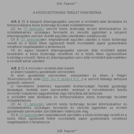
34
II/A. Fejezet
A KÖZÖS BIZTONSÁGI TERÜLET FENNTARTÁSA
4/A. §
(1)
A központi államigazgatási szervek a minősített adat tárolására és
felhasználására közös biztonsági területet működtethetnek.
(2)
Az
(1) bekezdés
szerinti közös biztonsági terület létrehozásához és
működtetéséhez szükséges fenntartói és irányítói jogköröket a központi
államigazgatási szervek vezetői együttes utasításban szabályozzák.
(3)
A
(2) bekezdés
ben meghatározott együttes utasítás a közös biztonsági
vezető és a közös titkos ügykezelő feletti munkáltatói jogkör gyakorlására
vonatkozó megállapodást is tartalmazza.
(4)
Az egyes központi államigazgatási szervek által minősített adatok
kezelésére a közös biztonsági vezetőnek és a közös titkos ügykezelőnek
kizárólag a címzett, illetve az államigazgatási szerv által minősített adat esetében
a minősítő adhat utasítást.
4/B. §
(1)
A miniszteri rendelet által kijelölt
a)
állami tulajdonú gazdálkodó szervezetek,
b)
azon gazdálkodó szervezetek, amelyekben az állam a Polgári
Törvénykönyvről szóló
2013. évi V. törvény 8:2. §
-a szerinti többségi befolyást
gyakorol, valamint
c)
honvédelmi érdekhez kapcsolódó tevékenységet folytató gazdasági
társaságok, továbbá azon szervezetek, amelyek a honvédelemért felelős
miniszter tulajdonosi joggyakorlása vagy irányítása alá tartoznak,
a minősített adat tárolására és felhasználására közös biztonsági területet
működtethetnek.
(2)
Az
(1) bekezdés
szerinti közös biztonsági terület létrehozásához és
működtetéséhez szükséges fenntartói és irányítói jogköröket az érintett
gazdálkodó szervezetek szerződésben határozzák meg.
(3)
A
(2) bekezdés
ben meghatározott szerződés a közös biztonsági vezető és a
közös titkos ügykezelő feletti munkáltatói jogkör gyakorlására vonatkozó
megállapodást is tartalmazza.
35
II/B. Fejezet