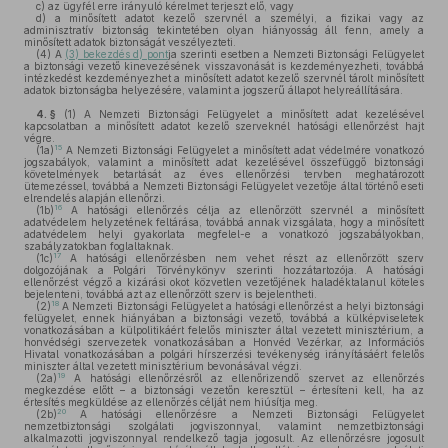
c)
az ügyfél erre irányuló kérelmet terjeszt elő, vagy
d)
a minősített adatot kezelő szervnél a személyi, a fizikai vagy az
adminisztratív biztonság tekintetében olyan hiányosság áll fenn, amely a
minősített adatok biztonságát veszélyezteti.
(4)
A
(3) bekezdés d) pont
ja szerinti esetben a Nemzeti Biztonsági Felügyelet
a biztonsági vezető kinevezésének visszavonását is kezdeményezheti, továbbá
intézkedést kezdeményezhet a minősített adatot kezelő szervnél tárolt minősített
adatok biztonságba helyezésére, valamint a jogszerű állapot helyreállítására.
4. §
(1)
A Nemzeti Biztonsági Felügyelet a minősített adat kezelésével
kapcsolatban a minősített adatot kezelő szerveknél hatósági ellenőrzést hajt
végre.
15
(1a)
A Nemzeti Biztonsági Felügyelet a minősített adat védelmére vonatkozó
jogszabályok, valamint a minősített adat kezelésével összefüggő biztonsági
követelmények betartását az éves ellenőrzési tervben meghatározott
ütemezéssel, továbbá a Nemzeti Biztonsági Felügyelet vezetője által történő eseti
elrendelés alapján ellenőrzi.
16
(1b)
A hatósági ellenőrzés célja az ellenőrzött szervnél a minősített
adatvédelem helyzetének feltárása, továbbá annak vizsgálata, hogy a minősített
adatvédelem helyi gyakorlata megfelel-e a vonatkozó jogszabályokban,
szabályzatokban foglaltaknak.
17
(1c)
A hatósági ellenőrzésben nem vehet részt az ellenőrzött szerv
dolgozójának a Polgári Törvénykönyv szerinti hozzátartozója. A hatósági
ellenőrzést végző a kizárási okot közvetlen vezetőjének haladéktalanul köteles
bejelenteni, továbbá azt az ellenőrzött szerv is bejelentheti.
18
(2)
A Nemzeti Biztonsági Felügyelet a hatósági ellenőrzést a helyi biztonsági
felügyelet, ennek hiányában a biztonsági vezető, továbbá a külképviseletek
vonatkozásában a külpolitikáért felelős miniszter által vezetett minisztérium, a
honvédségi szervezetek vonatkozásában a Honvéd Vezérkar, az Információs
Hivatal vonatkozásában a polgári hírszerzési tevékenység irányításáért felelős
miniszter által vezetett minisztérium bevonásával végzi.
19
(2a)
A hatósági ellenőrzésről az ellenőrizendő szervet az ellenőrzés
megkezdése előtt – a biztonsági vezetőn keresztül – értesíteni kell, ha az
értesítés megküldése az ellenőrzés célját nem hiúsítja meg.
20
(2b)
A hatósági ellenőrzésre a Nemzeti Biztonsági Felügyelet
nemzetbiztonsági szolgálati jogviszonnyal, valamint nemzetbiztonsági
alkalmazotti jogviszonnyal rendelkező tagja jogosult. Az ellenőrzésre jogosult