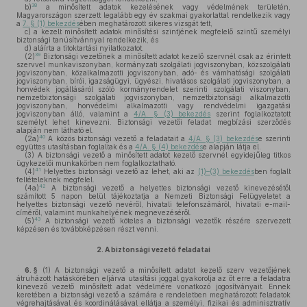
38
b)
a minősített adatok kezelésének vagy védelmének területén,
Magyarországon szerzett legalább egy év szakmai gyakorlattal rendelkezik vagy
a
7. § (1) bekezdés
ében meghatározott sikeres vizsgát tett,
c)
a kezelt minősített adatok minősítési szintjének megfelelő szintű személyi
biztonsági tanúsítvánnyal rendelkezik, és
d)
aláírta a titoktartási nyilatkozatot.
39
(2)
Biztonsági vezetőnek a minősített adatot kezelő szervnél csak az érintett
szervvel munkaviszonyban, kormányzati szolgálati jogviszonyban, közszolgálati
jogviszonyban, közalkalmazotti jogviszonyban, adó- és vámhatósági szolgálati
jogviszonyban, bírói, igazságügyi, ügyészi, hivatásos szolgálati jogviszonyban, a
honvédek jogállásáról szóló kormányrendelet szerinti szolgálati viszonyban,
nemzetbiztonsági szolgálati jogviszonyban, nemzetbiztonsági alkalmazotti
jogviszonyban, honvédelmi alkalmazotti vagy rendvédelmi igazgatási
jogviszonyban álló, valamint a
4/A. § (3) bekezdés
szerint foglalkoztatott
személyt lehet kinevezni. Biztonsági vezetői feladat megbízási szerződés
alapján nem látható el.
40
(2a)
A közös biztonsági vezető a feladatait a
4/A. § (3) bekezdés
e szerinti
együttes utasításban foglaltak és a
4/A. § (4) bekezdés
e alapján látja el.
(3)
A biztonsági vezető a minősített adatot kezelő szervnél egyidejűleg titkos
ügykezelői munkakörben nem foglalkoztatható.
41
(4)
Helyettes biztonsági vezető az lehet, aki az
(1)–(3) bekezdés
ben foglalt
feltételeknek megfelel.
42
(4a)
A biztonsági vezető a helyettes biztonsági vezető kinevezésétől
számított 5 napon belül tájékoztatja a Nemzeti Biztonsági Felügyeletet a
helyettes biztonsági vezető nevéről, hivatali telefonszámáról, hivatali e-mail-
címéről, valamint munkahelyének megnevezéséről.
43
(5)
A biztonsági vezető köteles a biztonsági vezetők részére szervezett
képzésen és továbbképzésen részt venni.
2.
A biztonsági vezető feladatai
6. §
(1)
A biztonsági vezető a minősített adatot kezelő szerv vezetőjének
átruházott hatáskörében eljárva utasítási joggal gyakorolja az őt erre a feladatra
kinevező vezető minősített adat védelmére vonatkozó jogosítványait. Ennek
keretében a biztonsági vezető a számára e rendeletben meghatározott feladatok
végrehajtásával és koordinálásával ellátja a személyi, fizikai és adminisztratív