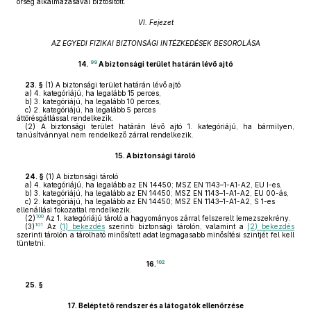
őrség alkalmazásával biztosított.
VI. Fejezet
AZ EGYEDI FIZIKAI BIZTONSÁGI INTÉZKEDÉSEK BESOROLÁSA
99
14.
A biztonsági terület határán lévő ajtó
23. §
(1)
A biztonsági terület határán lévő ajtó
a)
4. kategóriájú, ha legalább 15 perces,
b)
3. kategóriájú, ha legalább 10 perces,
c)
2. kategóriájú, ha legalább 5 perces
áttörésgátlással rendelkezik.
(2)
A biztonsági terület határán lévő ajtó 1. kategóriájú, ha bármilyen,
tanúsítvánnyal nem rendelkező zárral rendelkezik.
15.
A biztonsági tároló
24. §
(1)
A biztonsági tároló
a)
4. kategóriájú, ha legalább az EN 14450; MSZ EN 1143–1-A1-A2, EU I-es,
b)
3. kategóriájú, ha legalább az EN 14450; MSZ EN 1143–1-A1-A2, EU 00-ás,
c)
2. kategóriájú, ha legalább az EN 14450; MSZ EN 1143–1-A1-A2, S 1-es
ellenállási fokozattal rendelkezik.
100
(2)
Az 1. kategóriájú tároló a hagyományos zárral felszerelt lemezszekrény.
101
(3)
Az
(1) bekezdés
szerinti biztonsági tárolón, valamint a
(2) bekezdés
szerinti tárolón a tárolható minősített adat legmagasabb minősítési szintjét fel kell
tüntetni.
102
16.
25. §
17.
Beléptető rendszer és a látogatók ellenőrzése