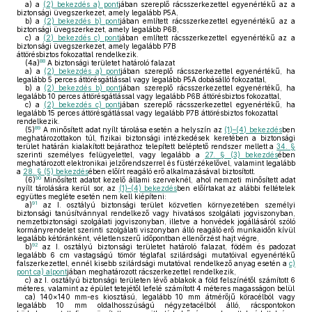
a)
a
(2) bekezdés a) pont
jában szereplő rácsszerkezettel egyenértékű az a
biztonsági üvegszerkezet, amely legalább P5A,
b)
a
(2) bekezdés b) pont
jában említett rácsszerkezettel egyenértékű az a
biztonsági üvegszerkezet, amely legalább P6B,
c)
a
(2) bekezdés c) pont
jában említett rácsszerkezettel egyenértékű az a
biztonsági üvegszerkezet, amely legalább P7B
áttörésbiztos fokozattal rendelkezik.
88
(4a)
A biztonsági területet határoló falazat
a)
a
(2) bekezdés a) pont
jában szereplő rácsszerkezettel egyenértékű, ha
legalább 5 perces áttörésgátlással vagy legalább P5A dobásálló fokozattal,
b)
a
(2) bekezdés b) pont
jában szereplő rácsszerkezettel egyenértékű, ha
legalább 10 perces áttörésgátlással vagy legalább P6B áttörésbiztos fokozattal,
c)
a
(2) bekezdés c) pont
jában szereplő rácsszerkezettel egyenértékű, ha
legalább 15 perces áttörésgátlással vagy legalább P7B áttörésbiztos fokozattal
rendelkezik.
89
(5)
A minősített adat nyílt tárolása esetén a helyszín az
(1)–(4) bekezdés
ben
meghatározottakon túl, fizikai biztonsági intézkedések keretében a biztonsági
terület határán kialakított bejárathoz telepített beléptető rendszer mellett a
34. §
szerinti személyes felügyelettel, vagy legalább a
27. § (3) bekezdés
ében
meghatározott elektronikai jelzőrendszerrel és füstérzékelővel, valamint legalább
a
28. § (5) bekezdés
ében előírt reagáló erő alkalmazásával biztosított.
90
(6)
Minősített adatot kezelő állami szerveknél, ahol nemzeti minősített adat
nyílt tárolására kerül sor, az
(1)–(4) bekezdés
ben előírtakat az alábbi feltételek
együttes megléte esetén nem kell kiépíteni:
91
a)
az I. osztályú biztonsági terület közvetlen környezetében személyi
biztonsági tanúsítvánnyal rendelkező vagy hivatásos szolgálati jogviszonyban,
nemzetbiztonsági szolgálati jogviszonyban, illetve a honvédek jogállásáról szóló
kormányrendelet szerinti szolgálati viszonyban álló reagáló erő munkaidőn kívül
legalább kétóránként, véletlenszerű időpontban ellenőrzést hajt végre,
92
b)
az I. osztályú biztonsági területet határoló falazat, födém és padozat
legalább 6 cm vastagságú tömör téglafal szilárdsági mutatóival egyenértékű
falszerkezettel, ennél kisebb szilárdsági mutatóval rendelkező anyag esetén a
c)
pont ca) alpont
jában meghatározott rácszerkezettel rendelkezik,
c)
az I. osztályú biztonsági területen lévő ablakok a föld felszínétől számított 6
méteres, valamint az épület tetejétől lefelé számított 4 méteres magasságon belül
ca)
140×140 mm-es kiosztású, legalább 10 mm átmérőjű köracélból vagy
legalább 10 mm oldalhosszúságú négyzetacélból álló, rácspontokon