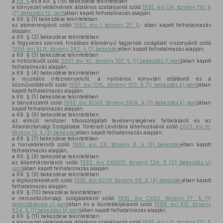
a
68. §
és a 69. § (19) bekezdése tekintetében
a környezet védelmének általános szabályairól szóló
1995. évi LIII. törvény 110. §
(7) bekezdés 12. pont
jában kapott felhatalmazás alapján,
a 69. § (1) bekezdése tekintetében
az atomenergiáról szóló
1980. évi I. törvény 27. §
- ában kapott felhatalmazás
alapján,
a 69. § (2) bekezdése tekintetében
a fegyveres szervek hivatásos állományú tagjainak szolgálati viszonyáról szóló
1996. évi XLIII. törvény 342. § (1) bekezdés
ében kapott felhatalmazás alapján,
a 69. § (3) bekezdése tekintetében
a hírközlésről szóló
2001. évi XL. törvény 107. § (1) bekezdés l) pont
jában kapott
felhatalmazás alapján,
a 69. § (4) bekezdése tekintetében
a muzeális intézményekről, a nyilvános könyvtári ellátásról és a
közművelődésről szóló
1997. évi CXL. törvény 100. § (1) bekezdés k) pont
jában
kapott felhatalmazás alapján,
a 69. § (5) bekezdése tekintetében
a bányászatról szóló
1993. évi XLVIII. törvény 50/A. § (1) bekezdés k) pont
jában
kapott felhatalmazás alapján,
a 69. § (6) bekezdése tekintetében
az elmúlt rendszer titkosszolgálati tevékenységének feltárásáról és az
Állambiztonsági Szolgálatok Történeti Levéltára létrehozásáról szóló
2003. évi III.
törvény 13. § (2) bekezdés
ében kapott felhatalmazás alapján,
a 69. § (7) bekezdése tekintetében
a honvédelemről szóló
1993. évi CX. törvény 8. § (5) bekezdés
ében kapott
felhatalmazás alapján,
a 69. § (8) bekezdése tekintetében
az államháztartásról szóló
1992. évi XXXVIII. törvény 124. § (2) bekezdés u)
pont
jában kapott felhatalmazás alapján,
a 69. § (9) bekezdése tekintetében
a légiközlekedésről szóló
1995. évi XCVII. törvény 68. § (4) bekezdés
ében kapott
felhatalmazás alapján,
a 69. § (10) bekezdése tekintetében
a nemzetbiztonsági szolgálatokról szóló
1995. évi CXXV. törvény 77. § (1)
bekezdésének c) pont
jában és a büntetőeljárásról szóló
1998. évi XIX. törvény
604. § (1) bekezdés b) pont
jában kapott felhatalmazás alapján,
a 69. § (11) bekezdése tekintetében
a környezet védelmének általános szabályairól szóló
1995. évi LIII. törvény 110. §