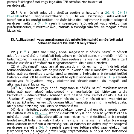
perces áttörésgátlással vagy legalább P7B áttörésbiztos fokozattal
rendelkezik.
21. §
A minősített adat zárt tárolása esetén a helyszín a
20. § (2)–(6)
bekezdés
ekben meghatározottakon túl, fizikai biztonsági intézkedések
keretében a biztonsági területet határán kialakított bejárathoz telepített beléptető
rendszer mellett a
34. §
szerinti személyes felügyelettel vagy elektronikai
jelzőrendszerrel, füstérzékelővel, zárható biztonsági tárolóval és reagáló erővel
biztosított.
13.
A „Bizalmas!” vagy annál magasabb minősítési szintű minősített adat
felhasználására kialakított helyszínek
97
22. §
(1)
A „Bizalmas!” vagy annál magasabb minősítési szintű minősített
adat felhasználására kialakított helyszínen minősített adatot munkaidőn kívül is
tartalmazó technikai eszköz nyílt tárolása esetén a helyszín a nyílt tárolásra, zárt
tárolása esetén a zárt tárolásra meghatározott feltételekkel biztosított.
(2)
A „Bizalmas!” vagy annál magasabb minősítési szintű minősített adat
felhasználására kialakított helyszínen munkaidőn kívül minősített adatot nem
tartalmazó elektronikus eszköz tárolása esetén a helyszín a biztonsági terület
határán kialakított bejárathoz telepített beléptető rendszer mellett a
34. §
szerinti
személyes felügyelettel vagy elektronikai térvédelemmel és reagáló erő
alkalmazásával biztosított.
98
(3)
A „Bizalmas!” vagy annál magasabb minősítési szintű minősített adatot
tartalmazó papír alapú adathordozó – a munkaidőn túli birtokban tartás
kivételével – adminisztratív zónában is felhasználható. Kivétel ez alól a NATO
„Bizalmas!” vagy annál magasabb minősítési szintű minősített adat, valamint az
EU és az EU intézményei „Szigorúan titkos!” minősítési szintű minősített adata,
amely csak biztonsági területen használható fel.
(4)
Ha a minősített adatot képező objektum vagy tárgyi eszköz a mérete, vagy
kialakítása miatt a
19–20. §
szerint kialakított helyszínen nem helyezhető el és a
minősített adat rendelkezésre állása más módon nem biztosítható, a biztonsági
terület nyitott térben is kialakítható. Ennek során a helyszín a fizikai biztonsági
intézkedések keretében a biztonsági terület határán kialakított bejárat beléptető
rendszere mellett a
34. §
szerinti személyes felügyelettel vagy elektronikai
térvédelemmel és reagáló erővel vagy folyamatosan a helyszínen tartózkodó