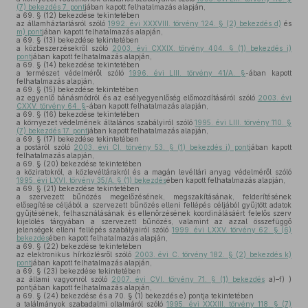
(7) bekezdés 7. pont
jában kapott felhatalmazás alapján,
a 69. § (12) bekezdése tekintetében
az államháztartásról szóló
1992. évi XXXVIII. törvény 124. § (2) bekezdés d)
és
m) pont
jában kapott felhatalmazás alapján,
a 69. § (13) bekezdése tekintetében
a közbeszerzésekről szóló
2003. évi CXXIX. törvény 404. § (1) bekezdés i)
pont
jában kapott felhatalmazás alapján,
a 69. § (14) bekezdése tekintetében
a természet védelméről szóló
1996. évi LIII. törvény 41/A. §
-ában kapott
felhatalmazás alapján,
a 69. § (15) bekezdése tekintetében
az egyenlő bánásmódról és az esélyegyenlőség előmozdításáról szóló
2003. évi
CXXV. törvény 64. §
-ában kapott felhatalmazás alapján,
a 69. § (16) bekezdése tekintetében
a környezet védelmének általános szabályiról szóló
1995. évi LIII. törvény 110. §
(7) bekezdés 17. pont
jában kapott felhatalmazás alapján,
a 69. § (17) bekezdése tekintetében
a postáról szóló
2003. évi CI. törvény 53. § (1) bekezdés i) pont
jában kapott
felhatalmazás alapján,
a 69. § (20) bekezdése tekintetében
a köziratokról, a közlevéltárakról és a magán levéltári anyag védelméről szóló
1995. évi LXVI. törvény 35/A. § (1) bekezdés
ében kapott felhatalmazás alapján,
a 69. § (21) bekezdése tekintetében
a szervezett bűnözés megelőzésének, megszakításának, felderítésének
elősegítése céljából a szervezett bűnözés elleni fellépés céljából gyűjtött adatok
gyűjtésének, felhasználásának és ellenőrzésének koordinálásáért felelős szerv
kijelölés tárgyában a szervezett bűnözés, valamint az azzal összefüggő
jelenségek elleni fellépés szabályairól szóló
1999. évi LXXV. törvény 62. § (6)
bekezdés
ében kapott felhatalmazás alapján,
a 69. § (22) bekezdése tekintetében
az elektronikus hírközlésről szóló
2003. évi C. törvény 182. § (2) bekezdés k)
pont
jában kapott felhatalmazás alapján,
a 69. § (23) bekezdése tekintetében
az állami vagyonról szóló
2007. évi CVI. törvény 71. § (1) bekezdés
a)–f) )
pontjában kapott felhatalmazás alapján,
a 69. § (24) bekezdése és a 70. § (1) bekezdés e) pontja tekintetében
a találmányok szabadalmi oltalmáról szóló
1995. évi XXXIII. törvény 118. § (7)