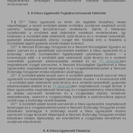
megsértésének lehetséges következményeire kiterjedő tájékoztatásban
részesüljenek.
3.
A titkos ügykezelő foglalkoztatásának feltételei
49
7. §
(1)
Titkos ügykezelő az lehet, aki legalább középfokú iskolai
végzettséggel, a kezelt minősített adatok minősítési szintjének megfelelő szintű
személyi biztonsági tanúsítvánnyal rendelkezik, aláírta a titoktartási
nyilatkozatot, a minősített adat védelmére vonatkozó rendelkezések, így
különösen a minősített adat védelméről szóló törvény és e rendelet ismeretéből,
gyakorlati alkalmazásából sikeres vizsgát tett, továbbá erre a feladatra a
munkáltatói jogkört gyakorló vezető írásban kinevezi.
50
(2)
A Nemzeti Biztonsági Felügyelet és a Nemzeti Közszolgálati Egyetem az
állami szervek és a gazdálkodó szervezetek esetében a titkos ügykezelői és a
biztonsági vezetői munkakörben foglalkoztatott személyek részére – a
kinevezésük előtt – a minősített adat védelméről szóló törvény és e rendelet
ismeretéből, gyakorlati alkalmazásából oktatást és az
(1) bekezdés
ben
meghatározott vizsgát szervezhet. A Nemzeti Közszolgálati Egyetemnél a titkos
ügykezelőre meghatározott tananyagot és a vizsgakövetelményeket a Nemzeti
Biztonsági Felügyelet elnöke előzetesen jóváhagyja.
51
(3)
A minősített adatot kezelő szerv a minősített adatot kezelő szervnél titkos
ügykezelői munkakörben foglalkoztatott személyek részére – a kinevezésük előtt
– a minősített adat védelméről szóló törvény és e rendelet ismeretéből, gyakorlati
alkalmazásából oktatást és az
(1) bekezdés
ben meghatározott vizsgát tarthat. A
titkos ügykezelőre meghatározott tananyag és vizsgakövetelmény elkészíttetése,
az oktatás szervezeti kereteinek és a vizsgáztatás eljárási rendjének
meghatározása, valamint a vizsgabizottság kijelölése a szakirányításra jogosult
vezető vagy a biztonsági vezető feladata.
52
(4)
A minősített adatot kezelő szerveknél a titkos ügykezelőre meghatározott
tananyagot és a vizsgakövetelményeket a Nemzeti Biztonsági Felügyelet elnöke
előzetesen jóváhagyja. A biztonsági vezető a titkos ügykezelők részére
szervezett vizsga tervezett időpontjáról a Nemzeti Biztonsági Felügyelet elnökét
előzetesen írásban tájékoztatja, aki elrendelheti a vizsgáztatás menetének és
rendjének ellenőrzését.
4.
A titkos ügykezelő feladatai