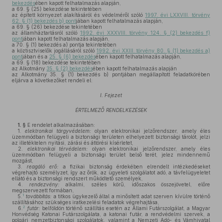
bekezdés
ében kapott felhatalmazás alapján,
a 69. § (25) bekezdése tekintetében
az épített környezet alakításáról és védelméről szóló
1997. évi LXXVIII. törvény
62. § (1) bekezdés b) pont
jában kapott felhatalmazás alapján,
a 69. § (26) bekezdése tekintetében
az államháztartásról szóló
1992. évi XXXVIII. törvény 124. § (2) bekezdés f)
pont
jában kapott felhatalmazás alapján,
a 70. § (1) bekezdés a) pontja tekintetében
a köztisztviselők jogállásáról szóló
1992. évi XXIII. törvény 80. § (1) bekezdés a)
pont
jában és a
25. § (6) bekezdés
ében kapott felhatalmazás alapján,
a 69. § (18) bekezdése tekintetében
az Alkotmány
35. § (2) bekezdés
ében kapott felhatalmazás alapján
az Alkotmány 35. § (1) bekezdés b) pontjában megállapított feladatkörében
eljárva a következőket rendeli el:
I. Fejezet
ÉRTELMEZŐ RENDELKEZÉSEK
1. §
E rendelet alkalmazásában:
1.
elektronikai tárgyvédelem:
olyan elektronikai jelzőrendszer, amely éles
üzemmódban felügyeli a biztonsági területen elhelyezett biztonsági tárolót, jelzi
az illetéktelen nyitási, zárási és áttörési kísérletet,
2.
elektronikai térvédelem:
olyan elektronikai jelzőrendszer, amely éles
üzemmódban felügyeli a biztonsági terület belső terét, jelez mindennemű
mozgást,
3.
reagáló erő:
a fizikai biztonság érdekében elrendelt intézkedéseket
végrehajtó személyzet, így az őrök, az ügyeleti szolgálatot adó, a távfelügyeletet
ellátó és a biztonsági rendszert működtető személyek,
4.
rendezvény:
alkalmi, széles körű, időszakos összejövetel, előre
megszervezett formában,
1
5.
továbbítás:
a titkos ügykezelő által a minősített adat szerven kívülre történő
szállításához szükséges iratkezelési feladatok végrehajtása,
2
6.
futár:
belföldön történő szállítás esetén az Állami Futárszolgálat, a Magyar
Honvédség Katonai Futárszolgálata, a katonai futár, a rendvédelmi szervek, a
polgári nemzetbiztonsági szolgálatok, valamint a Nemzeti Adó- és Vámhivatal