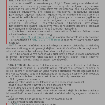
tanúsítványt vissza kell vonni, ha
a)
a felhasználó munkaviszonya, Polgári Törvénykönyv rendelkezésein
alapuló szerződéses jogviszonya, kormányzati szolgálati jogviszonya,
közszolgálati jogviszonya, közalkalmazotti jogviszonya, adó- és vámhatósági
szolgálati jogviszonya, bírói szolgálati jogviszonya, igazságügyi szolgálati
jogviszonya, ügyészi szolgálati jogviszonya, rendvédelmi feladatokat ellátó
szervvel fennálló hivatásos szolgálati jogviszonya, a honvédek jogállásáról
szóló kormányrendelet szerinti szolgálati viszonya, nemzetbiztonsági
szolgálati jogviszonya, nemzetbiztonsági alkalmazotti jogviszonya,
honvédelmi alkalmazotti jogviszonya vagy rendvédelmi igazgatási szolgálati
jogviszonya a minősített adatot kezelő szervnél megszűnik,
b)
a felhasználó feladata ellátásához nemzeti minősített adat felhasználása
a továbbiakban nem szükséges, vagy
c)
– az
Nbtv. 74. § i) pont ia) alpont
ja alapján ellenőrzött személy esetében
– a felhasználó az
Nbtv. 69. § (7) bekezdés
e szerinti nyilvántartásban nem
szerepel.
63
(5)
A nemzeti minősített adatra érvényes személyi biztonsági tanúsítvány
visszavonását vagy érvényességi idejének lejártát követően a biztonsági vezető
intézkedik a személyi biztonsági tanúsítvány selejtezéséről.
64
(6)
A biztonsági vezető gondoskodik arról, hogy a titkos ügykezelő naprakész
és pontos információval rendelkezzen a minősített adatot kezelő szervnél
minősített adat felhasználására jogosult személyekről.
65
10/A. §
(1)
Más hazai minősített adatot kezelő szervnél történő minősített adat
felhasználása céljából a minősített adatot felhasználó személy nemzeti és
külföldi személyi biztonsági tanúsítványáról a biztonsági vezető igazolást állít ki,
amelyet közvetlenül vagy a minősített adatot felhasználó személy útján megküld
a minősített adat felhasználása szerinti szerv biztonsági vezetőjének.
(2)
Az igazolás tartalmazza
a)
az igazolást kiadó minősített adatot kezelő szerv megnevezését,
b)
az érintett személy nevét, születési idejét és helyét,
c)
a munkáltató és a munkakör megnevezését,
d)
a személyi biztonsági tanúsítvány érvényességi idejét és a felhasználó által
felhasználható nemzeti valamint külföldi minősített adat legmagasabb minősítési
szintjét,
e)
az igazolás kiadásának célját és érvényességi idejét,
f)
a biztonsági vezető aláírását.
66
(3)
Az igazolást vissza kell vonni, ha