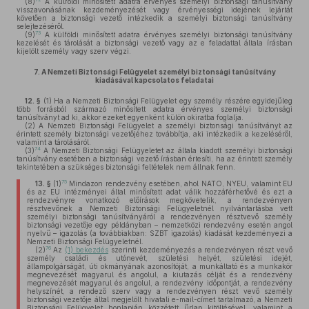
(8)
A külföldi minősített adatra érvényes személyi biztonsági tanúsítvány
visszavonásának kezdeményezését vagy érvényességi idejének lejártát
követően a biztonsági vezető intézkedik a személyi biztonsági tanúsítvány
selejtezéséről.
73
(9)
A külföldi minősített adatra érvényes személyi biztonsági tanúsítvány
kezelését és tárolását a biztonsági vezető vagy az e feladattal általa írásban
kijelölt személy vagy szerv végzi.
7.
A Nemzeti Biztonsági Felügyelet személyi biztonsági tanúsítvány
kiadásával kapcsolatos feladatai
12. §
(1)
Ha a Nemzeti Biztonsági Felügyelet egy személy részére egyidejűleg
több forrásból származó minősített adatra érvényes személyi biztonsági
tanúsítványt ad ki, akkor ezeket egyenként külön okiratba foglalja.
(2)
A Nemzeti Biztonsági Felügyelet a személyi biztonsági tanúsítványt az
érintett személy biztonsági vezetőjéhez továbbítja, aki intézkedik a kezeléséről,
valamint a tárolásáról.
74
(3)
A Nemzeti Biztonsági Felügyeletet az általa kiadott személyi biztonsági
tanúsítvány esetében a biztonsági vezető írásban értesíti, ha az érintett személy
tekintetében a szükséges biztonsági feltételek nem állnak fenn.
75
13. §
(1)
Mindazon rendezvény esetében, ahol NATO, NYEU, valamint EU
és az EU intézményei által minősített adat válik hozzáférhetővé és ezt a
rendezvényre vonatkozó előírások megkövetelik, a rendezvényen
résztvevőnek a Nemzeti Biztonsági Felügyeletnél nyilvántartásba vett
személyi biztonsági tanúsítványáról a rendezvényen résztvevő személy
biztonsági vezetője egy példányban – nemzetközi rendezvény esetén angol
nyelvű – igazolás (a továbbiakban: SZBT igazolás) kiadását kezdeményezi a
Nemzeti Biztonsági Felügyeletnél.
76
(2)
Az
(1) bekezdés
szerinti kezdeményezés a rendezvényen részt vevő
személy családi és utónevét, születési helyét, születési idejét,
állampolgárságát, úti okmányának azonosítóját, a munkáltató és a munkakör
megnevezését magyarul és angolul, a kiutazás célját és a rendezvény
megnevezését magyarul és angolul, a rendezvény időpontját, a rendezvény
helyszínét, a rendező szerv vagy a rendezvényen részt vevő személy
biztonsági vezetője által megjelölt hivatali e-mail-címet tartalmazó, a Nemzeti
Biztonsági Felügyelet honlapján közzétett űrlap kitöltésével, valamint a