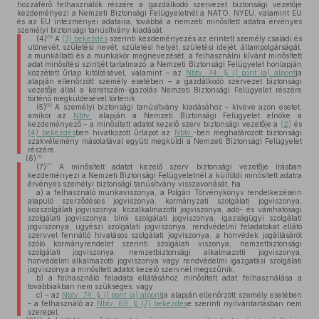
hozzáférő felhasználók részére a gazdálkodó szervezet biztonsági vezetője
kezdeményezi a Nemzeti Biztonsági Felügyeletnél a NATO, NYEU, valamint EU
és az EU intézményei adataira, továbbá a nemzeti minősített adatra érvényes
személyi biztonsági tanúsítvány kiadását.
68
(4)
A
(3) bekezdés
szerinti kezdeményezés az érintett személy családi és
utónevét, születési nevét, születési helyét, születési idejét, állampolgárságát,
a munkáltató és a munkakör megnevezését, a felhasználni kívánt minősített
adat minősítési szintjét tartalmazó, a Nemzeti Biztonsági Felügyelet honlapján
közzétett űrlap kitöltésével, valamint – az
Nbtv. 74. § i) pont ia) alpont
ja
alapján ellenőrzött személy esetében – a gazdálkodó szervezet biztonsági
vezetője által a keretszám-igazolás Nemzeti Biztonsági Felügyelet részére
történő megküldésével történik.
69
(5)
A személyi biztonsági tanúsítvány kiadásához – kivéve azon esetet,
amikor az
Nbtv.
alapján a Nemzeti Biztonsági Felügyelet elnöke a
kezdeményező – a minősített adatot kezelő szerv biztonsági vezetője a
(2)
és
(4) bekezdés
ben hivatkozott űrlapot az
Nbtv.
-ben meghatározott biztonsági
szakvélemény másolatával együtt megküldi a Nemzeti Biztonsági Felügyelet
részére.
70
(6)
71
(7)
A minősített adatot kezelő szerv biztonsági vezetője írásban
kezdeményezi a Nemzeti Biztonsági Felügyeletnél a külföldi minősített adatra
érvényes személyi biztonsági tanúsítvány visszavonását, ha
a)
a felhasználó munkaviszonya, a Polgári Törvénykönyv rendelkezésein
alapuló szerződéses jogviszonya, kormányzati szolgálati jogviszonya,
közszolgálati jogviszonya, közalkalmazotti jogviszonya, adó- és vámhatósági
szolgálati jogviszonya, bírói szolgálati jogviszonya, igazságügyi szolgálati
jogviszonya, ügyészi szolgálati jogviszonya, rendvédelmi feladatokat ellátó
szervvel fennálló hivatásos szolgálati jogviszonya, a honvédek jogállásáról
szóló kormányrendelet szerinti szolgálati viszonya, nemzetbiztonsági
szolgálati jogviszonya, nemzetbiztonsági alkalmazotti jogviszonya,
honvédelmi alkalmazotti jogviszonya vagy rendvédelmi igazgatási szolgálati
jogviszonya a minősített adatot kezelő szervnél megszűnik,
b)
a felhasználó feladata ellátásához minősített adat felhasználása a
továbbiakban nem szükséges, vagy
c)
– az
Nbtv. 74. § i) pont ia) alpont
ja alapján ellenőrzött személy esetében
– a felhasználó az
Nbtv. 69. § (7) bekezdés
e szerinti nyilvántartásban nem
szerepel.
72