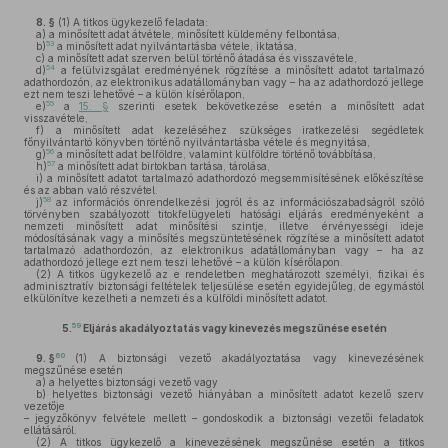
8. §
(1)
A titkos ügykezelő feladata:
a)
a minősített adat átvétele, minősített küldemény felbontása,
53
b)
a minősített adat nyilvántartásba vétele, iktatása,
c)
a minősített adat szerven belül történő átadása és visszavétele,
54
d)
a felülvizsgálat eredményének rögzítése a minősített adatot tartalmazó
adathordozón, az elektronikus adatállományban vagy – ha az adathordozó jellege
ezt nem teszi lehetővé – a külön kísérőlapon,
55
e)
a
15. §
szerinti esetek bekövetkezése esetén a minősített adat
visszavétele,
f)
a minősített adat kezeléséhez szükséges iratkezelési segédletek
főnyilvántartó könyvben történő nyilvántartásba vétele és megnyitása,
56
g)
a minősített adat belföldre, valamint külföldre történő továbbítása,
57
h)
a minősített adat birtokban tartása, tárolása,
i)
a minősített adatot tartalmazó adathordozó megsemmisítésének előkészítése
és az abban való részvétel.
58
j)
az információs önrendelkezési jogról és az információszabadságról szóló
törvényben szabályozott titokfelügyeleti hatósági eljárás eredményeként a
nemzeti minősített adat minősítési szintje, illetve érvényességi ideje
módosításának vagy a minősítés megszüntetésének rögzítése a minősített adatot
tartalmazó adathordozón, az elektronikus adatállományban vagy – ha az
adathordozó jellege ezt nem teszi lehetővé – a külön kísérőlapon.
(2)
A titkos ügykezelő az e rendeletben meghatározott személyi, fizikai és
adminisztratív biztonsági feltételek teljesülése esetén egyidejűleg, de egymástól
elkülönítve kezelheti a nemzeti és a külföldi minősített adatot.
59
5.
Eljárás akadályoztatás vagy kinevezés megszűnése esetén
60
9. §
(1)
A biztonsági vezető akadályoztatása vagy kinevezésének
megszűnése esetén
a)
a helyettes biztonsági vezető vagy
b)
helyettes biztonsági vezető hiányában a minősített adatot kezelő szerv
vezetője
– jegyzőkönyv felvétele mellett – gondoskodik a biztonsági vezetői feladatok
ellátásáról.
(2)
A titkos ügykezelő a kinevezésének megszűnése esetén a titkos