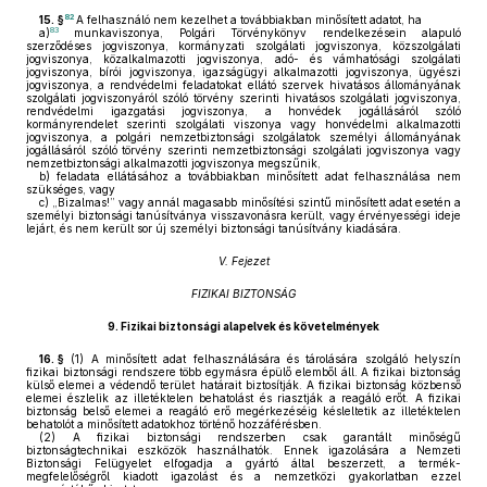
82
15. §
A felhasználó nem kezelhet a továbbiakban minősített adatot, ha
83
a)
munkaviszonya, Polgári Törvénykönyv rendelkezésein alapuló
szerződéses jogviszonya, kormányzati szolgálati jogviszonya, közszolgálati
jogviszonya, közalkalmazotti jogviszonya, adó- és vámhatósági szolgálati
jogviszonya, bírói jogviszonya, igazságügyi alkalmazotti jogviszonya, ügyészi
jogviszonya, a rendvédelmi feladatokat ellátó szervek hivatásos állományának
szolgálati jogviszonyáról szóló törvény szerinti hivatásos szolgálati jogviszonya,
rendvédelmi igazgatási jogviszonya, a honvédek jogállásáról szóló
kormányrendelet szerinti szolgálati viszonya vagy honvédelmi alkalmazotti
jogviszonya, a polgári nemzetbiztonsági szolgálatok személyi állományának
jogállásáról szóló törvény szerinti nemzetbiztonsági szolgálati jogviszonya vagy
nemzetbiztonsági alkalmazotti jogviszonya megszűnik,
b)
feladata ellátásához a továbbiakban minősített adat felhasználása nem
szükséges, vagy
c)
„Bizalmas!” vagy annál magasabb minősítési szintű minősített adat esetén a
személyi biztonsági tanúsítványa visszavonásra került, vagy érvényességi ideje
lejárt, és nem került sor új személyi biztonsági tanúsítvány kiadására.
V. Fejezet
FIZIKAI BIZTONSÁG
9.
Fizikai biztonsági alapelvek és követelmények
16. §
(1)
A minősített adat felhasználására és tárolására szolgáló helyszín
fizikai biztonsági rendszere több egymásra épülő elemből áll. A fizikai biztonság
külső elemei a védendő terület határait biztosítják. A fizikai biztonság közbenső
elemei észlelik az illetéktelen behatolást és riasztják a reagáló erőt. A fizikai
biztonság belső elemei a reagáló erő megérkezéséig késleltetik az illetéktelen
behatolót a minősített adatokhoz történő hozzáférésben.
(2)
A fizikai biztonsági rendszerben csak garantált minőségű
biztonságtechnikai eszközök használhatók. Ennek igazolására a Nemzeti
Biztonsági Felügyelet elfogadja a gyártó által beszerzett, a termék-
megfelelőségről kiadott igazolást és a nemzetközi gyakorlatban ezzel