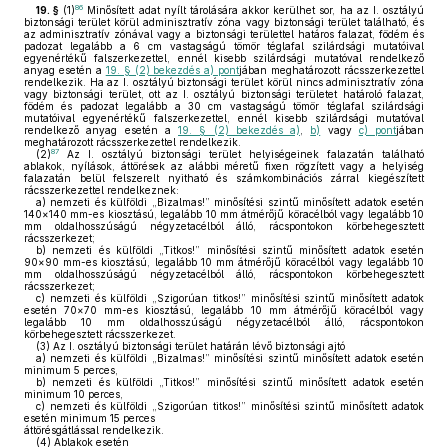
86
19. §
(1)
Minősített adat nyílt tárolására akkor kerülhet sor, ha az I. osztályú
biztonsági terület körül adminisztratív zóna vagy biztonsági terület található, és
az adminisztratív zónával vagy a biztonsági területtel határos falazat, födém és
padozat legalább a 6 cm vastagságú tömör téglafal szilárdsági mutatóival
egyenértékű falszerkezettel, ennél kisebb szilárdsági mutatóval rendelkező
anyag esetén a
19. § (2) bekezdés a) pont
jában meghatározott rácsszerkezettel
rendelkezik. Ha az I. osztályú biztonsági terület körül nincs adminisztratív zóna
vagy biztonsági terület, ott az I. osztályú biztonsági területet határoló falazat,
födém és padozat legalább a 30 cm vastagságú tömör téglafal szilárdsági
mutatóival egyenértékű falszerkezettel, ennél kisebb szilárdsági mutatóval
rendelkező anyag esetén a
19. § (2) bekezdés a)
,
b)
vagy
c) pont
jában
meghatározott rácsszerkezettel rendelkezik.
87
(2)
Az I. osztályú biztonsági terület helyiségeinek falazatán található
ablakok, nyílások, áttörések az alábbi méretű fixen rögzített vagy a helyiség
falazatán belül felszerelt nyitható és számkombinációs zárral kiegészített
rácsszerkezettel rendelkeznek:
a)
nemzeti és külföldi „Bizalmas!” minősítési szintű minősített adatok esetén
140×140 mm-es kiosztású, legalább 10 mm átmérőjű köracélból vagy legalább 10
mm oldalhosszúságú négyzetacélból álló, rácspontokon körbehegesztett
rácsszerkezet;
b)
nemzeti és külföldi „Titkos!” minősítési szintű minősített adatok esetén
90×90 mm-es kiosztású, legalább 10 mm átmérőjű köracélból vagy legalább 10
mm oldalhosszúságú négyzetacélból álló, rácspontokon körbehegesztett
rácsszerkezet;
c)
nemzeti és külföldi „Szigorúan titkos!” minősítési szintű minősített adatok
esetén 70×70 mm-es kiosztású, legalább 10 mm átmérőjű köracélból vagy
legalább 10 mm oldalhosszúságú négyzetacélból álló, rácspontokon
körbehegesztett rácsszerkezet.
(3)
Az I. osztályú biztonsági terület határán lévő biztonsági ajtó
a)
nemzeti és külföldi „Bizalmas!” minősítési szintű minősített adatok esetén
minimum 5 perces,
b)
nemzeti és külföldi „Titkos!” minősítési szintű minősített adatok esetén
minimum 10 perces,
c)
nemzeti és külföldi „Szigorúan titkos!” minősítési szintű minősített adatok
esetén minimum 15 perces
áttörésgátlással rendelkezik.
(4)
Ablakok esetén