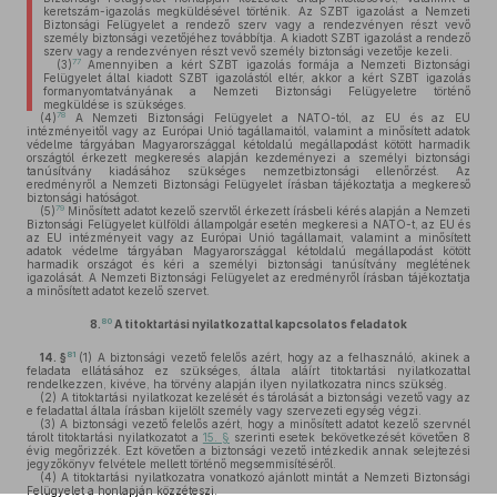
keretszám-igazolás megküldésével történik. Az SZBT igazolást a Nemzeti
Biztonsági Felügyelet a rendező szerv vagy a rendezvényen részt vevő
személy biztonsági vezetőjéhez továbbítja. A kiadott SZBT igazolást a rendező
szerv vagy a rendezvényen részt vevő személy biztonsági vezetője kezeli.
77
(3)
Amennyiben a kért SZBT igazolás formája a Nemzeti Biztonsági
Felügyelet által kiadott SZBT igazolástól eltér, akkor a kért SZBT igazolás
formanyomtatványának a Nemzeti Biztonsági Felügyeletre történő
megküldése is szükséges.
78
(4)
A Nemzeti Biztonsági Felügyelet a NATO-tól, az EU és az EU
intézményeitől vagy az Európai Unió tagállamaitól, valamint a minősített adatok
védelme tárgyában Magyarországgal kétoldalú megállapodást kötött harmadik
országtól érkezett megkeresés alapján kezdeményezi a személyi biztonsági
tanúsítvány kiadásához szükséges nemzetbiztonsági ellenőrzést. Az
eredményről a Nemzeti Biztonsági Felügyelet írásban tájékoztatja a megkereső
biztonsági hatóságot.
79
(5)
Minősített adatot kezelő szervtől érkezett írásbeli kérés alapján a Nemzeti
Biztonsági Felügyelet külföldi állampolgár esetén megkeresi a NATO-t, az EU és
az EU intézményeit vagy az Európai Unió tagállamait, valamint a minősített
adatok védelme tárgyában Magyarországgal kétoldalú megállapodást kötött
harmadik országot és kéri a személyi biztonsági tanúsítvány meglétének
igazolását. A Nemzeti Biztonsági Felügyelet az eredményről írásban tájékoztatja
a minősített adatot kezelő szervet.
80
8.
A titoktartási nyilatkozattal kapcsolatos feladatok
81
14. §
(1)
A biztonsági vezető felelős azért, hogy az a felhasználó, akinek a
feladata ellátásához ez szükséges, általa aláírt titoktartási nyilatkozattal
rendelkezzen, kivéve, ha törvény alapján ilyen nyilatkozatra nincs szükség.
(2)
A titoktartási nyilatkozat kezelését és tárolását a biztonsági vezető vagy az
e feladattal általa írásban kijelölt személy vagy szervezeti egység végzi.
(3)
A biztonsági vezető felelős azért, hogy a minősített adatot kezelő szervnél
tárolt titoktartási nyilatkozatot a
15. §
szerinti esetek bekövetkezését követően 8
évig megőrizzék. Ezt követően a biztonsági vezető intézkedik annak selejtezési
jegyzőkönyv felvétele mellett történő megsemmisítéséről.
(4)
A titoktartási nyilatkozatra vonatkozó ajánlott mintát a Nemzeti Biztonsági
Felügyelet a honlapján közzéteszi.