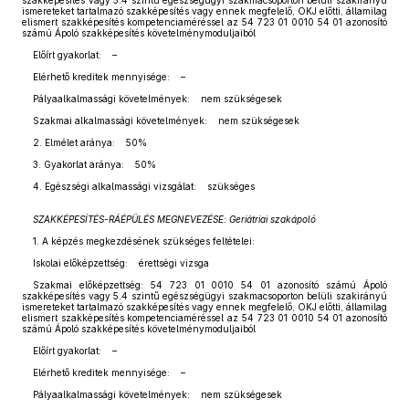
szakképesítés vagy 5.4 szintű egészségügyi szakmacsoporton belüli szakirányú
ismereteket tartalmazó szakképesítés vagy ennek megfelelő, OKJ előtti, államilag
elismert szakképesítés kompetenciaméréssel az 54 723 01 0010 54 01 azonosító
számú Ápoló szakképesítés követelménymoduljaiból
Előírt gyakorlat: –
Elérhető kreditek mennyisége: –
Pályaalkalmassági követelmények: nem szükségesek
Szakmai alkalmassági követelmények: nem szükségesek
2. Elmélet aránya: 50%
3. Gyakorlat aránya: 50%
4. Egészségi alkalmassági vizsgálat: szükséges
SZAKKÉPESÍTÉS-RÁÉPÜLÉS MEGNEVEZÉSE: Geriátriai szakápoló
1. A képzés megkezdésének szükséges feltételei:
Iskolai előképzettség: érettségi vizsga
Szakmai előképzettség: 54 723 01 0010 54 01 azonosító számú Ápoló
szakképesítés vagy 5.4 szintű egészségügyi szakmacsoporton belüli szakirányú
ismereteket tartalmazó szakképesítés vagy ennek megfelelő, OKJ előtti, államilag
elismert szakképesítés kompetenciaméréssel az 54 723 01 0010 54 01 azonosító
számú Ápoló szakképesítés követelménymoduljaiból
Előírt gyakorlat: –
Elérhető kreditek mennyisége: –
Pályaalkalmassági követelmények: nem szükségesek