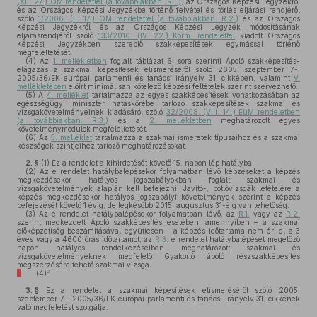
(XII. 27.) OM rendelettel (a továbbiakban: R.1.)
, az Országos Képzési Jegyzékről
és az Országos Képzési Jegyzékbe történő felvétel és törlés eljárási rendjéről
szóló
1/2006. (II. 17.) OM rendelettel (a továbbiakban: R.2.)
és az Országos
Képzési Jegyzékről és az Országos Képzési Jegyzék módosításának
eljárásrendjéről szóló
133/2010. (IV. 22.) Korm. rendelettel
kiadott Országos
Képzési Jegyzékben szereplő szakképesítések egymással történő
megfeleltetését.
(4)
Az
1. mellékletben
foglalt táblázat 6. sora szerinti Ápoló szakképesítés-
elágazás a szakmai képesítések elismeréséről szóló 2005. szeptember 7-i
2005/36/EK európai parlamenti és tanácsi irányelv 31. cikkében, valamint
V.
mellékletében
előírt minimálisan kötelező képzési feltételek szerint szervezhető.
(5)
A
4. melléklet
tartalmazza az egyes szakképesítések vonatkozásában az
egészségügyi miniszter hatáskörébe tartozó szakképesítések szakmai és
vizsgakövetelményeinek kiadásáról szóló
32/2008. (VIII. 14.) EüM rendeletben
(a továbbiakban: R.3.)
és a
2. mellékletben
meghatározott egyes
követelménymodulok megfeleltetését.
(6)
Az
5. melléklet
tartalmazza a szakmai ismeretek típusaihoz és a szakmai
készségek szintjeihez tartozó meghatározásokat.
2. §
(1)
Ez a rendelet a kihirdetését követő 15. napon lép hatályba.
(2)
Az e rendelet hatálybalépésekor folyamatban lévő képzéseket a képzés
megkezdésekor hatályos jogszabályokban foglalt szakmai és
vizsgakövetelmények alapján kell befejezni. Javító-, pótlóvizsgák letételére a
képzés megkezdésekor hatályos jogszabályi követelmények szerint a képzés
befejezését követő 1 évig, de legkésőbb 2015. augusztus 31-éig van lehetőség.
(3)
Az e rendelet hatálybalépésekor folyamatban lévő, az
R.1.
vagy az
R.2.
szerint megkezdett Ápoló szakképesítés esetében, amennyiben – a szakmai
előképzettség beszámításával együttesen – a képzés időtartama nem éri el a 3
éves vagy a 4600 órás időtartamot, az
R.3.
e rendelet hatálybalépését megelőző
napon hatályos rendelkezéseiben meghatározott szakmai és
vizsgakövetelményeknek megfelelő Gyakorló ápoló részszakképesítés
megszerzésére tehető szakmai vizsga.
2
(4)
3. §
Ez a rendelet a szakmai képesítések elismeréséről szóló 2005.
szeptember 7-i 2005/36/EK európai parlamenti és tanácsi irányelv 31. cikkének
való megfelelést szolgálja.