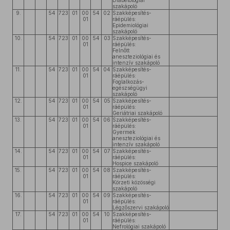
Diabetológiai
szakápoló
9.
54
723
01
00
54
02
Szakképesítés-
01
ráépülés:
Epidemiológiai
szakápoló
10.
54
723
01
00
54
03
Szakképesítés-
01
ráépülés:
Felnőtt
aneszteziológiai és
intenzív szakápoló
11.
54
723
01
00
54
04
Szakképesítés-
01
ráépülés:
Foglalkozás-
egészségügyi
szakápoló
12.
54
723
01
00
54
05
Szakképesítés-
01
ráépülés:
Geriátriai szakápoló
13.
54
723
01
00
54
06
Szakképesítés-
01
ráépülés:
Gyermek
aneszteziológiai és
intenzív szakápoló
14.
54
723
01
00
54
07
Szakképesítés-
01
ráépülés:
Hospice szakápoló
15.
54
723
01
00
54
08
Szakképesítés-
01
ráépülés:
Körzeti közösségi
szakápoló
16.
54
723
01
00
54
09
Szakképesítés-
01
ráépülés:
Légzőszervi szakápoló
17.
54
723
01
00
54
10
Szakképesítés-
01
ráépülés:
Nefrológiai szakápoló