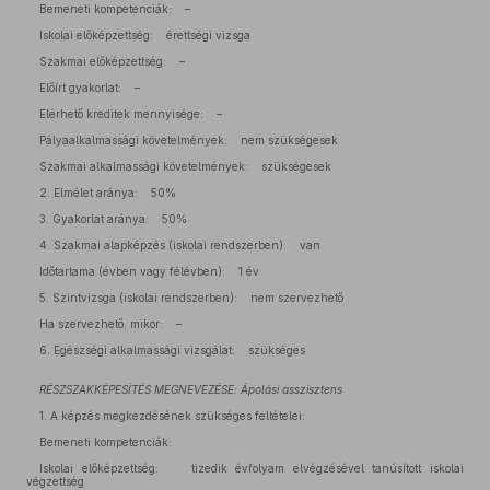
Bemeneti kompetenciák: –
Iskolai előképzettség: érettségi vizsga
Szakmai előképzettség: –
Előírt gyakorlat: –
Elérhető kreditek mennyisége: –
Pályaalkalmassági követelmények: nem szükségesek
Szakmai alkalmassági követelmények: szükségesek
2. Elmélet aránya: 50%
3. Gyakorlat aránya: 50%
4. Szakmai alapképzés (iskolai rendszerben): van
Időtartama (évben vagy félévben): 1 év
5. Szintvizsga (iskolai rendszerben): nem szervezhető
Ha szervezhető, mikor: –
6. Egészségi alkalmassági vizsgálat: szükséges
RÉSZSZAKKÉPESÍTÉS MEGNEVEZÉSE: Ápolási asszisztens
1. A képzés megkezdésének szükséges feltételei:
Bemeneti kompetenciák:
Iskolai előképzettség: tizedik évfolyam elvégzésével tanúsított iskolai
végzettség