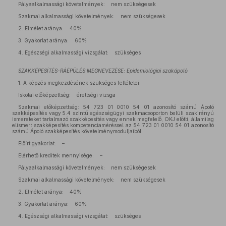
Pályaalkalmassági követelmények: nem szükségesek
Szakmai alkalmassági követelmények: nem szükségesek
2. Elmélet aránya: 40%
3. Gyakorlat aránya: 60%
4. Egészségi alkalmassági vizsgálat: szükséges
SZAKKÉPESÍTÉS-RÁÉPÜLÉS MEGNEVEZÉSE: Epidemiológiai szakápoló
1. A képzés megkezdésének szükséges feltételei:
Iskolai előképzettség: érettségi vizsga
Szakmai előképzettség: 54 723 01 0010 54 01 azonosító számú Ápoló
szakképesítés vagy 5.4 szintű egészségügyi szakmacsoporton belüli szakirányú
ismereteket tartalmazó szakképesítés vagy ennek megfelelő, OKJ előtti, államilag
elismert szakképesítés kompetenciaméréssel az 54 723 01 0010 54 01 azonosító
számú Ápoló szakképesítés követelménymoduljaiból
Előírt gyakorlat: –
Elérhető kreditek mennyisége: –
Pályaalkalmassági követelmények: nem szükségesek
Szakmai alkalmassági követelmények: nem szükségesek
2. Elmélet aránya: 40%
3. Gyakorlat aránya: 60%
4. Egészségi alkalmassági vizsgálat: szükséges