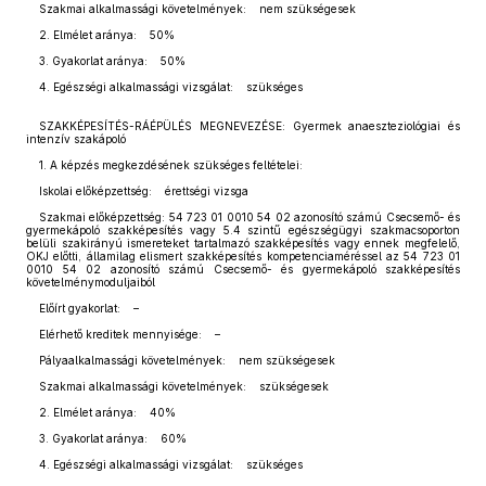
Szakmai alkalmassági követelmények: nem szükségesek
2. Elmélet aránya: 50%
3. Gyakorlat aránya: 50%
4. Egészségi alkalmassági vizsgálat: szükséges
SZAKKÉPESÍTÉS-RÁÉPÜLÉS MEGNEVEZÉSE: Gyermek anaeszteziológiai és
intenzív szakápoló
1. A képzés megkezdésének szükséges feltételei:
Iskolai előképzettség: érettségi vizsga
Szakmai előképzettség: 54 723 01 0010 54 02 azonosító számú Csecsemő- és
gyermekápoló szakképesítés vagy 5.4 szintű egészségügyi szakmacsoporton
belüli szakirányú ismereteket tartalmazó szakképesítés vagy ennek megfelelő,
OKJ előtti, államilag elismert szakképesítés kompetenciaméréssel az 54 723 01
0010 54 02 azonosító számú Csecsemő- és gyermekápoló szakképesítés
követelménymoduljaiból
Előírt gyakorlat: –
Elérhető kreditek mennyisége: –
Pályaalkalmassági követelmények: nem szükségesek
Szakmai alkalmassági követelmények: szükségesek
2. Elmélet aránya: 40%
3. Gyakorlat aránya: 60%
4. Egészségi alkalmassági vizsgálat: szükséges