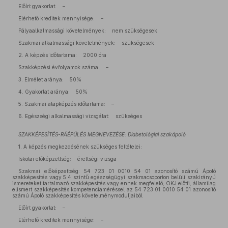
Előírt gyakorlat: –
Elérhető kreditek mennyisége: –
Pályaalkalmassági követelmények: nem szükségesek
Szakmai alkalmassági követelmények: szükségesek
2. A képzés időtartama: 2000 óra
Szakképzési évfolyamok száma: –
3. Elmélet aránya: 50%
4. Gyakorlat aránya: 50%
5. Szakmai alapképzés időtartama: –
6. Egészségi alkalmassági vizsgálat: szükséges
SZAKKÉPESÍTÉS-RÁÉPÜLÉS MEGNEVEZÉSE: Diabetológiai szakápoló
1. A képzés megkezdésének szükséges feltételei:
Iskolai előképzettség: érettségi vizsga
Szakmai előképzettség: 54 723 01 0010 54 01 azonosító számú Ápoló
szakképesítés vagy 5.4 szintű egészségügyi szakmacsoporton belüli szakirányú
ismereteket tartalmazó szakképesítés vagy ennek megfelelő, OKJ előtti, államilag
elismert szakképesítés kompetenciaméréssel az 54 723 01 0010 54 01 azonosító
számú Ápoló szakképesítés követelménymoduljaiból
Előírt gyakorlat: –
Elérhető kreditek mennyisége: –