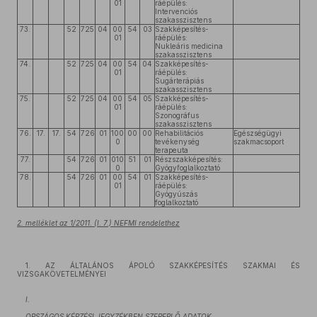
01
ráépülés:
Intervenciós
szakasszisztens
73.
52
725
04
00
54
03
Szakképesítés-
01
ráépülés:
Nukleáris medicina
szakasszisztens
74.
52
725
04
00
54
04
Szakképesítés-
01
ráépülés:
Sugárterápiás
szakasszisztens
75.
52
725
04
00
54
05
Szakképesítés-
01
ráépülés:
Szonográfus
szakasszisztens
76.
17.
17.
54
726
01
100
00
00
Rehabilitációs
Egészségügyi
0
tevékenység
szakmacsoport
terapeuta
77.
54
726
01
010
51
01
Részszakképesítés:
0
Gyógyfoglalkoztató
78.
54
726
01
00
54
01
Szakképesítés-
01
ráépülés:
Gyógyúszás
foglalkoztató
2. melléklet az 1/2011. (I. 7.) NEFMI rendelethez
1. AZ ÁLTALÁNOS ÁPOLÓ SZAKKÉPESÍTÉS SZAKMAI ÉS
VIZSGAKÖVETELMÉNYEI
I.
ORSZÁGOS KÉPZÉSI JEGYZÉKBEN SZEREPLŐ ADATOK