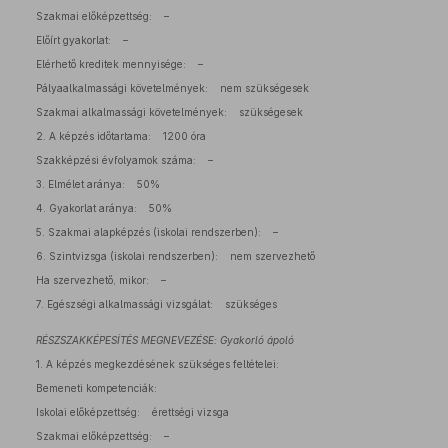
Szakmai előképzettség: –
Előírt gyakorlat: –
Elérhető kreditek mennyisége: –
Pályaalkalmassági követelmények: nem szükségesek
Szakmai alkalmassági követelmények: szükségesek
2. A képzés időtartama: 1200 óra
Szakképzési évfolyamok száma: –
3. Elmélet aránya: 50%
4. Gyakorlat aránya: 50%
5. Szakmai alapképzés (iskolai rendszerben): –
6. Szintvizsga (iskolai rendszerben): nem szervezhető
Ha szervezhető, mikor: –
7. Egészségi alkalmassági vizsgálat: szükséges
RÉSZSZAKKÉPESÍTÉS MEGNEVEZÉSE: Gyakorló ápoló
1. A képzés megkezdésének szükséges feltételei:
Bemeneti kompetenciák:
Iskolai előképzettség: érettségi vizsga
Szakmai előképzettség: –