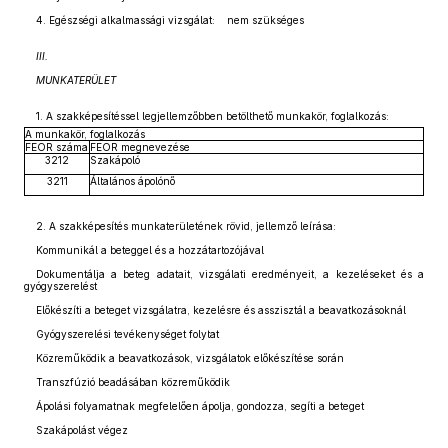
4. Egészségi alkalmassági vizsgálat: nem szükséges
III.
MUNKATERÜLET
1. A szakképesítéssel legjellemzőbben betölthető munkakör, foglalkozás:
A munkakör, foglalkozás
FEOR száma
FEOR megnevezése
3212
Szakápoló
3211
Általános ápolónő
2. A szakképesítés munkaterületének rövid, jellemző leírása:
Kommunikál a beteggel és a hozzátartozójával
Dokumentálja a beteg adatait, vizsgálati eredményeit, a kezeléseket és a
gyógyszerelést
Előkészíti a beteget vizsgálatra, kezelésre és asszisztál a beavatkozásoknál
Gyógyszerelési tevékenységet folytat
Közreműködik a beavatkozások, vizsgálatok előkészítése során
Transzfúzió beadásában közreműködik
Ápolási folyamatnak megfelelően ápolja, gondozza, segíti a beteget
Szakápolást végez