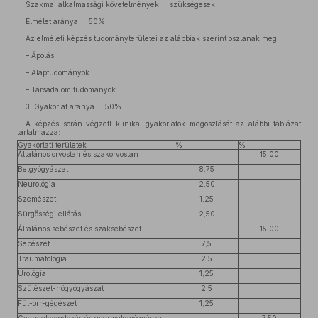
Szakmai alkalmassági követelmények: szükségesek
Elmélet aránya: 50%
Az elméleti képzés tudományterületei az alábbiak szerint oszlanak meg:
– Ápolás
– Alaptudományok
– Társadalom tudományok
3. Gyakorlat aránya: 50%
A képzés során végzett klinikai gyakorlatok megoszlását az alábbi táblázat
tartalmazza:
Gyakorlati területek
%
%
Általános orvostan és szakorvostan
15,00
Belgyógyászat
8,75
Neurológia
2,50
Szemészet
1,25
Sürgősségi ellátás
2,50
Általános sebészet és szaksebészet
15,00
Sebészet
7,5
Traumatológia
2,5
Urológia
1,25
Szülészet-nőgyógyászat
2,5
Fül-orr-gégészet
1,25