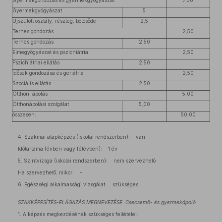
Gyermekgondozás és gyermekgyógyászat
7,50
Gyermekgyógyászat
5
Újszülött osztály, részleg, bölcsőde
2,5
Terhes gondozás
2,50
Terhes gondozás
2,50
Elmegyógyászat és pszichiátria
2,50
Pszichiátriai ellátás
2,50
Idősek gondozása és geriátria
2,50
Szociális ellátás
2,50
Otthoni ápolás
5,00
Otthonápolási szolgálat
5,00
összesen:
50,00
4. Szakmai alapképzés (iskolai rendszerben): van
Időtartama (évben vagy félévben): 1 év
5. Szintvizsga (iskolai rendszerben): nem szervezhető
Ha szervezhető, mikor: –
6. Egészségi alkalmassági vizsgálat: szükséges
SZAKKÉPESÍTÉS-ELÁGAZÁS MEGNEVEZÉSE: Csecsemő- és gyermekápoló
1. A képzés megkezdésének szükséges feltételei: