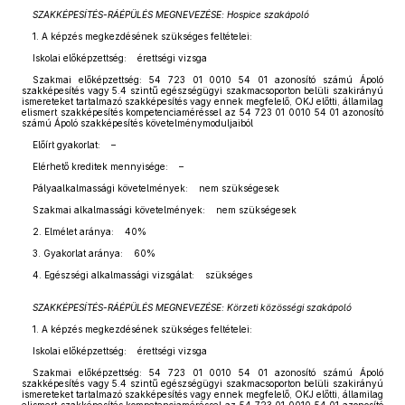
SZAKKÉPESÍTÉS-RÁÉPÜLÉS MEGNEVEZÉSE: Hospice szakápoló
1. A képzés megkezdésének szükséges feltételei:
Iskolai előképzettség: érettségi vizsga
Szakmai előképzettség: 54 723 01 0010 54 01 azonosító számú Ápoló
szakképesítés vagy 5.4 szintű egészségügyi szakmacsoporton belüli szakirányú
ismereteket tartalmazó szakképesítés vagy ennek megfelelő, OKJ előtti, államilag
elismert szakképesítés kompetenciaméréssel az 54 723 01 0010 54 01 azonosító
számú Ápoló szakképesítés követelménymoduljaiból
Előírt gyakorlat: –
Elérhető kreditek mennyisége: –
Pályaalkalmassági követelmények: nem szükségesek
Szakmai alkalmassági követelmények: nem szükségesek
2. Elmélet aránya: 40%
3. Gyakorlat aránya: 60%
4. Egészségi alkalmassági vizsgálat: szükséges
SZAKKÉPESÍTÉS-RÁÉPÜLÉS MEGNEVEZÉSE: Körzeti közösségi szakápoló
1. A képzés megkezdésének szükséges feltételei:
Iskolai előképzettség: érettségi vizsga
Szakmai előképzettség: 54 723 01 0010 54 01 azonosító számú Ápoló
szakképesítés vagy 5.4 szintű egészségügyi szakmacsoporton belüli szakirányú
ismereteket tartalmazó szakképesítés vagy ennek megfelelő, OKJ előtti, államilag