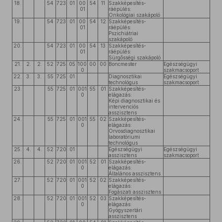
18.
54
723
01
00
54
11
Szakképesítés-
01
ráépülés:
Onkológiai szakápoló
19.
54
723
01
00
54
12
Szakképesítés-
01
ráépülés:
Pszichiátriai
szakápoló
20.
54
723
01
00
54
13
Szakképesítés-
01
ráépülés:
Sürgősségi szakápoló
21.
2.
2.
52
725
05
100
00
00
Boncmester
Egészségügyi
0
szakmacsoport
22.
3.
3.
55
725
01
Diagnosztikai
Egészségügyi
technológus
szakmacsoport
23.
55
725
01
001
55
01
Szakképesítés-
0
elágazás:
Képi diagnosztikai és
intervenciós
asszisztens
24.
55
725
01
001
55
02
Szakképesítés-
0
elágazás:
Orvosdiagnosztikai
laboratóriumi
technológus
25.
4.
4.
52
720
01
Egészségügyi
Egészségügyi
asszisztens
szakmacsoport
26.
52
720
01
001
52
01
Szakképesítés-
0
elágazás:
Általános asszisztens
27.
52
720
01
001
52
02
Szakképesítés-
0
elágazás:
Fogászati asszisztens
28.
52
720
01
001
52
03
Szakképesítés-
0
elágazás:
Gyógyszertári
asszisztens