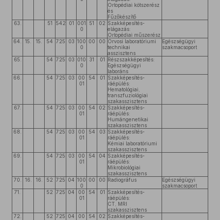
Ortopédiai kötszerész
és
Fűzőkészítő
63.
51
542
01
001
51
02
Szakképesítés-
0
elágazás:
Ortopédiai műszerész
64.
15.
15.
54
725
03
100
00
00
Orvosi laboratóriumi
Egészségügyi
0
technikai
szakmacsoport
asszisztens
65.
54
725
03
010
31
01
Részszakképesítés:
0
Egészségügyi
laboráns
66.
54
725
03
00
54
01
Szakképesítés-
01
ráépülés:
Hematológiai,
transzfuziológiai
szakasszisztens
67.
54
725
03
00
54
02
Szakképesítés-
01
ráépülés:
Humángenetikai
szakasszisztens
68.
54
725
03
00
54
03
Szakképesítés-
01
ráépülés:
Kémiai laboratóriumi
szakasszisztens
69.
54
725
03
00
54
04
Szakképesítés-
01
ráépülés:
Mikrobiológiai
szakasszisztens
70.
16.
16.
52
725
04
100
00
00
Radiográfus
Egészségügyi
0
szakmacsoport
71.
52
725
04
00
54
01
Szakképesítés-
01
ráépülés:
CT, MRI
szakasszisztens
72.
52
725
04
00
54
02
Szakképesítés-