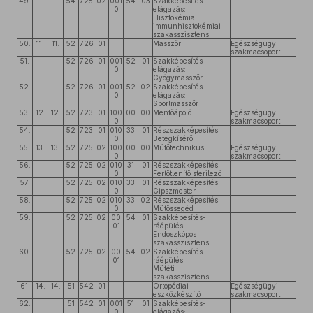
49.
54
725
02
001
54
03
Szakképesítés-
0
elágazás:
Hisztokémiai,
immunhisztokémiai
szakasszisztens
50.
11.
11.
52
726
01
Masszőr
Egészségügyi
szakmacsoport
51.
52
726
01
001
52
01
Szakképesítés-
0
elágazás:
Gyógymasszőr
52.
52
726
01
001
52
02
Szakképesítés-
0
elágazás:
Sportmasszőr
53.
12.
12.
52
723
01
100
00
00
Mentőápoló
Egészségügyi
0
szakmacsoport
54.
52
723
01
010
33
01
Részszakképesítés:
0
Betegkísérő
55.
13.
13.
52
725
02
100
00
00
Műtőtechnikus
Egészségügyi
0
szakmacsoport
56.
52
725
02
010
31
01
Részszakképesítés:
0
Fertőtlenítő sterilező
57.
52
725
02
010
33
01
Részszakképesítés:
0
Gipszmester
58.
52
725
02
010
33
02
Részszakképesítés:
0
Műtőssegéd
59.
52
725
02
00
54
01
Szakképesítés-
01
ráépülés:
Endoszkópos
szakasszisztens
60.
52
725
02
00
54
02
Szakképesítés-
01
ráépülés:
Műtéti
szakasszisztens
61.
14.
14.
51
542
01
Ortopédiai
Egészségügyi
eszközkészítő
szakmacsoport
62.
51
542
01
001
51
01
Szakképesítés-
0
elágazás: