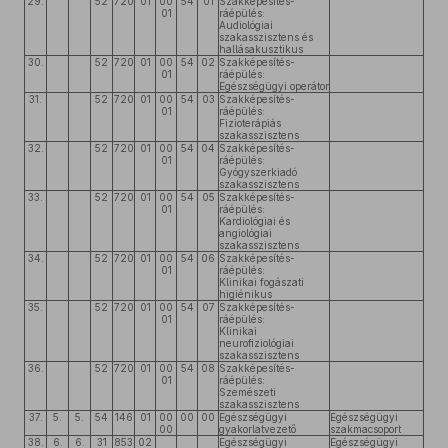
29.
52
720
01
00
54
01
Szakképesítés-
01
ráépülés:
Audiológiai
szakasszisztens és
hallásakusztikus
30.
52
720
01
00
54
02
Szakképesítés-
01
ráépülés:
Egészségügyi operátor
31.
52
720
01
00
54
03
Szakképesítés-
01
ráépülés:
Fizioterápiás
szakasszisztens
32.
52
720
01
00
54
04
Szakképesítés-
01
ráépülés:
Gyógyszerkiadó
szakasszisztens
33.
52
720
01
00
54
05
Szakképesítés-
01
ráépülés:
Kardiológiai és
angiológiai
szakasszisztens
34.
52
720
01
00
54
06
Szakképesítés-
01
ráépülés:
Klinikai fogászati
higiénikus
35.
52
720
01
00
54
07
Szakképesítés-
01
ráépülés:
Klinikai
neurofiziológiai
szakasszisztens
36.
52
720
01
00
54
08
Szakképesítés-
01
ráépülés:
Szemészeti
szakasszisztens
37.
5.
5.
54
146
01
00
00
00
Egészségügyi
Egészségügyi
00
gyakorlatvezető
szakmacsoport
38.
6.
6.
31
853
02
Egészségügyi
Egészségügyi