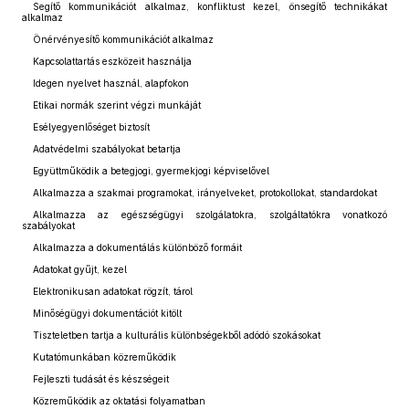
Segítő kommunikációt alkalmaz, konfliktust kezel, önsegítő technikákat
alkalmaz
Önérvényesítő kommunikációt alkalmaz
Kapcsolattartás eszközeit használja
Idegen nyelvet használ, alapfokon
Etikai normák szerint végzi munkáját
Esélyegyenlőséget biztosít
Adatvédelmi szabályokat betartja
Együttműködik a betegjogi, gyermekjogi képviselővel
Alkalmazza a szakmai programokat, irányelveket, protokollokat, standardokat
Alkalmazza az egészségügyi szolgálatokra, szolgáltatókra vonatkozó
szabályokat
Alkalmazza a dokumentálás különböző formáit
Adatokat gyűjt, kezel
Elektronikusan adatokat rögzít, tárol
Minőségügyi dokumentációt kitölt
Tiszteletben tartja a kulturális különbségekből adódó szokásokat
Kutatómunkában közreműködik
Fejleszti tudását és készségeit
Közreműködik az oktatási folyamatban