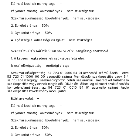
Elérhető kreditek mennyisége: –
Pályaalkalmassági követelmények: nem szükségesek
Szakmai alkalmassági követelmények: nem szükségesek
2. Elmélet aránya: 50%
3. Gyakorlat aránya: 50%
4. Egészségi alkalmassági vizsgálat: nem szükséges
SZAKKÉPESÍTÉS-RÁÉPÜLÉS MEGNEVEZÉSE: Sürgősségi szakápoló
1. A képzés megkezdésének szükséges feltételei:
Iskolai előképzettség: érettségi vizsga
Szakmai előképzettség: 54 723 01 0010 54 01 azonosító számú Ápoló, illetve
52 723 01 1000 00 00 azonosító számú Mentőápoló szakképesítés vagy 5.4
szintű egészségügyi szakmacsoporton belüli szakirányú ismereteket tartalmazó
szakképesítés vagy ennek megfelelő, OKJ előtti, államilag elismert szakképesítés
kompetenciaméréssel az 54 723 01 0010 54 01 azonosító számú Ápoló
szakképesítés követelmény moduljaiból
Előírt gyakorlat: –
Elérhető kreditek mennyisége: –
Pályaalkalmassági követelmények: nem szükségesek
Szakmai alkalmassági követelmények: nem szükségesek
2. Elmélet aránya: 50%
3. Gyakorlat aránya: 50%