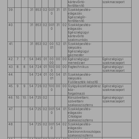
kártevőirtó-
szakmacsoport
fertőtlenítő
39.
31
853
02
001
31
01
Szakképesítés-
0
elágazás:
Egészségőr-
fertőtlenítő
40.
31
853
02
001
31
02
Szakképesítés-
0
elágazás:
Egészségügyi
kártevőirtó
szakmunkás
41.
31
853
02
00
52
01
Szakképesítés-
01
ráépülés:
Egészségügyi
gázmester
42.
7.
7.
54
345
01
00
00
00
Egészségügyi
Egészségügyi
00
menedzser
szakmacsoport
43.
8.
8.
54
724
01
100
00
00
Fogtechnikus
Egészségügyi
0
szakmacsoport
44.
54
724
01
00
54
01
Szakképesítés-
01
ráépülés:
Fülilleszték-készítő
45.
9.
9.
54
726
02
100
00
00
Gyógyászatisegédesz
Egészségügyi
0
köz-
szakmacsoport
forgalmazó
46.
10.
10.
54
725
02
Kórszövettani,
Egészségügyi
szövettani
szakmacsoport
szakasszisztens
47.
54
725
02
001
54
01
Szakképesítés-
0
elágazás:
Citológiai
szakasszisztens
48.
54
725
02
001
54
02
Szakképesítés-
0
elágazás:
Elektronmikroszkópos
szakasszisztens