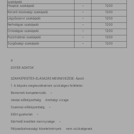
szakápoló
Hospice szakápoló
–
1200
Körzeti közösségi szakápoló
–
1200
Légzőszervi szakápoló
–
1200
Nefrológiai szakápoló
–
1200
Onkológiai szakápoló
–
1200
Pszichiátriai szakápoló
–
1200
Sürgősségi szakápoló
–
1200
II.
EGYÉB ADATOK
SZAKKÉPESÍTÉS-ELÁGAZÁS MEGNEVEZÉSE: Ápoló
1. A képzés megkezdésének szükséges feltételei:
Bemeneti kompetenciák: –
Iskolai előképzettség: érettségi vizsga
Szakmai előképzettség: –
Előírt gyakorlat: –
Elérhető kreditek mennyisége: –
Pályaalkalmassági követelmények: nem szükségesek