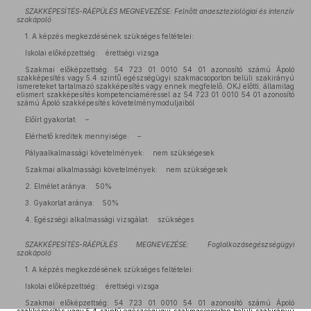
SZAKKÉPESÍTÉS-RÁÉPÜLÉS MEGNEVEZÉSE: Felnőtt anaeszteziológiai és intenzív
szakápoló
1. A képzés megkezdésének szükséges feltételei:
Iskolai előképzettség: érettségi vizsga
Szakmai előképzettség: 54 723 01 0010 54 01 azonosító számú Ápoló
szakképesítés vagy 5.4 szintű egészségügyi szakmacsoporton belüli szakirányú
ismereteket tartalmazó szakképesítés vagy ennek megfelelő, OKJ előtti, államilag
elismert szakképesítés kompetenciaméréssel az 54 723 01 0010 54 01 azonosító
számú Ápoló szakképesítés követelménymoduljaiból
Előírt gyakorlat: –
Elérhető kreditek mennyisége: –
Pályaalkalmassági követelmények: nem szükségesek
Szakmai alkalmassági követelmények: nem szükségesek
2. Elmélet aránya: 50%
3. Gyakorlat aránya: 50%
4. Egészségi alkalmassági vizsgálat: szükséges
SZAKKÉPESÍTÉS-RÁÉPÜLÉS MEGNEVEZÉSE: Foglalkozásegészségügyi
szakápoló
1. A képzés megkezdésének szükséges feltételei:
Iskolai előképzettség: érettségi vizsga
Szakmai előképzettség: 54 723 01 0010 54 01 azonosító számú Ápoló