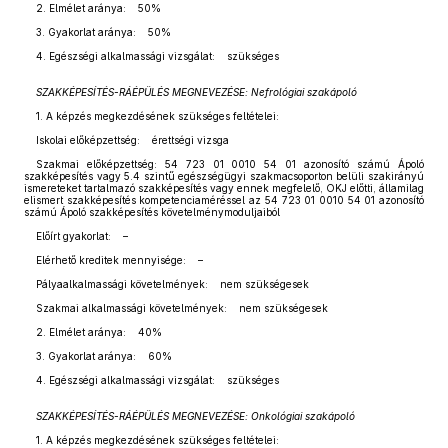
2. Elmélet aránya: 50%
3. Gyakorlat aránya: 50%
4. Egészségi alkalmassági vizsgálat: szükséges
SZAKKÉPESÍTÉS-RÁÉPÜLÉS MEGNEVEZÉSE: Nefrológiai szakápoló
1. A képzés megkezdésének szükséges feltételei:
Iskolai előképzettség: érettségi vizsga
Szakmai előképzettség: 54 723 01 0010 54 01 azonosító számú Ápoló
szakképesítés vagy 5.4 szintű egészségügyi szakmacsoporton belüli szakirányú
ismereteket tartalmazó szakképesítés vagy ennek megfelelő, OKJ előtti, államilag
elismert szakképesítés kompetenciaméréssel az 54 723 01 0010 54 01 azonosító
számú Ápoló szakképesítés követelménymoduljaiból
Előírt gyakorlat: –
Elérhető kreditek mennyisége: –
Pályaalkalmassági követelmények: nem szükségesek
Szakmai alkalmassági követelmények: nem szükségesek
2. Elmélet aránya: 40%
3. Gyakorlat aránya: 60%
4. Egészségi alkalmassági vizsgálat: szükséges
SZAKKÉPESÍTÉS-RÁÉPÜLÉS MEGNEVEZÉSE: Onkológiai szakápoló
1. A képzés megkezdésének szükséges feltételei: