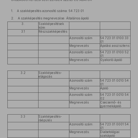
1. A szakképesítés azonosító száma: 54 723 01
2. A szakképesítés megnevezése: Általános ápoló
3.
Szakképesítések
köre:
3.1
Részszakképesítés
Azonosító szám
54 723 01 0100 33
01
Megnevezés
Ápolási asszisztens
Azonosító szám
54 723 01 0100 52
01
Megnevezés
Gyakorló ápoló
3.2
Szakképesítés-
elágazás
Azonosító szám
54 723 01 0010 54
01
Megnevezés
Ápoló
Azonosító szám
54 723 01 0010 54
02
Megnevezés
Csecsemő- és
gyermekápoló
3.3
Szakképesítés-
ráépülés
Azonosító szám:
54 723 01 0001 54
01
Megnevezés:
Diabetológiai
szakápoló