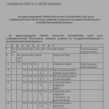
1. melléklet az 1/2011. (I. 7.) NEFMI rendelethez
Az egészségügyért felelős miniszter hatáskörébe utalt azon
szakképesítések felsorolása, amelyek szakmai és vizsgakövetelményei e
rendelettel kerülnek kiadásra
Az egészségügyért felelős miniszter hatáskörébe utalt azon
szakképesítések felsorolása, amelyek szakmai és vizsgakövetelményei e
rendelettel kerülnek kiadásra
A
B
C
D
E
F
G
H
I
J
1.
Sor-
Szakképesítés OKJ-ben szereplő adatai
Szakmacsoport
szá
megnevezése
m
2.
sor-
azonosító száma
megnevezése
szá
ma
3.
1.
1.
54
723
01
Általános ápoló
Egészségügyi
szakmacsoport
4.
54
723
01
010
33
01
Részszakképesítés:
0
Ápolási asszisztens
5.
54
723
01
010
52
01
Részszakképesítés:
0
Gyakorló ápoló
6.
54
723
01
001
54
01
Szakképesítés-
0
elágazás:
Ápoló
7.
54
723
01
001
54
02
Szakképesítés-
0
elágazás:
Csecsemő- és
gyermekápoló
8.
54
723
01
00
54
01
Szakképesítés-
01
ráépülés: