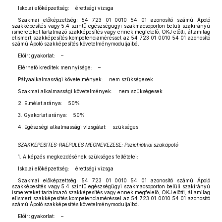
Iskolai előképzettség: érettségi vizsga
Szakmai előképzettség: 54 723 01 0010 54 01 azonosító számú Ápoló
szakképesítés vagy 5.4 szintű egészségügyi szakmacsoporton belüli szakirányú
ismereteket tartalmazó szakképesítés vagy ennek megfelelő, OKJ előtti, államilag
elismert szakképesítés kompetenciaméréssel az 54 723 01 0010 54 01 azonosító
számú Ápoló szakképesítés követelménymoduljaiból
Előírt gyakorlat: –
Elérhető kreditek mennyisége: –
Pályaalkalmassági követelmények: nem szükségesek
Szakmai alkalmassági követelmények: nem szükségesek
2. Elmélet aránya: 50%
3. Gyakorlat aránya: 50%
4. Egészségi alkalmassági vizsgálat: szükséges
SZAKKÉPESÍTÉS-RÁÉPÜLÉS MEGNEVEZÉSE: Pszichiátriai szakápoló
1. A képzés megkezdésének szükséges feltételei:
Iskolai előképzettség: érettségi vizsga
Szakmai előképzettség: 54 723 01 0010 54 01 azonosító számú Ápoló
szakképesítés vagy 5.4 szintű egészségügyi szakmacsoporton belüli szakirányú
ismereteket tartalmazó szakképesítés vagy ennek megfelelő, OKJ előtti, államilag
elismert szakképesítés kompetenciaméréssel az 54 723 01 0010 54 01 azonosító
számú Ápoló szakképesítés követelménymoduljaiból
Előírt gyakorlat: –