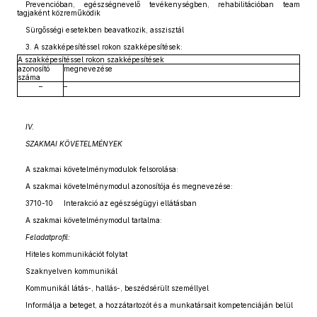
Prevencióban, egészségnevelő tevékenységben, rehabilitációban team
tagjaként közreműködik
Sürgősségi esetekben beavatkozik, asszisztál
3. A szakképesítéssel rokon szakképesítések:
A szakképesítéssel rokon szakképesítések
azonosító
megnevezése
száma
–
–
IV.
SZAKMAI KÖVETELMÉNYEK
A szakmai követelménymodulok felsorolása:
A szakmai követelménymodul azonosítója és megnevezése:
3710-10 Interakció az egészségügyi ellátásban
A szakmai követelménymodul tartalma:
Feladatprofil:
Hiteles kommunikációt folytat
Szaknyelven kommunikál
Kommunikál látás-, hallás-, beszédsérült személlyel
Informálja a beteget, a hozzátartozót és a munkatársait kompetenciáján belül