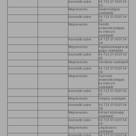
Azonosító szám:
54 723 01 0001 54
02
Megnevezés:
Epidemiológiai
szakápoló
Azonosító szám:
54 723 01 0001 54
03
Megnevezés:
Felnőtt
anaeszteziológiai
és intenzív
szakápoló
Azonosító szám:
54 723 01 0001 54
04
Megnevezés:
Foglalkozásegészsé
gügyi szakápoló
Azonosító szám:
54 723 01 0001 54
05
Megnevezés:
Geriátriai szakápoló
Azonosító szám:
54 723 01 0001 54
06
Megnevezés:
Gyermek
anaeszteziológiai
és intenzív
szakápoló
Azonosító szám:
54 723 01 0001 54
07
Megnevezés:
Hospice szakápoló
Azonosító szám:
54 723 01 0001 54
08
Megnevezés:
Körzeti közösségi
szakápoló
Azonosító szám:
54 723 01 0001 54
09
Megnevezés:
Légzőszervi
szakápoló
Azonosító szám:
54 723 01 0001 54