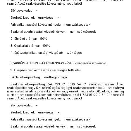
elismert szakképesítés kompetenciaméréssel az 54 723 01 0010 54 01 azonosító
számú Ápoló szakképesítés követelménymoduljaiból
Előírt gyakorlat: –
Elérhető kreditek mennyisége: –
Pályaalkalmassági követelmények: nem szükségesek
Szakmai alkalmassági követelmények: nem szükségesek
2. Elmélet aránya: 50%
3. Gyakorlat aránya: 50%
4. Egészségi alkalmassági vizsgálat: szükséges
SZAKKÉPESÍTÉS-RÁÉPÜLÉS MEGNEVEZÉSE: Légzőszervi szakápoló
1. A képzés megkezdésének szükséges feltételei:
Iskolai előképzettség: érettségi vizsga
Szakmai előképzettség: 54 723 01 0010 54 01 azonosító számú Ápoló
szakképesítés vagy 5.4 szintű egészségügyi szakmacsoporton belüli szakirányú
ismereteket tartalmazó szakképesítés vagy ennek megfelelő, OKJ előtti, államilag
elismert szakképesítés kompetenciaméréssel az 54 723 01 0010 54 01 azonosító
számú Ápoló szakképesítés követelménymoduljaiból
Előírt gyakorlat: –
Elérhető kreditek mennyisége: –
Pályaalkalmassági követelmények: nem szükségesek
Szakmai alkalmassági követelmények: nem szükségesek