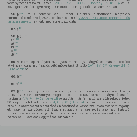
törvénymódosításokról szóló
2012. évi LXXXVI. törvény 2–18. §
-át a
közfoglalkoztatási jogviszony tekintetében is megfelelően alkalmazni kell.
133
56. §
Ez a törvény az Európai Unióban biztosítandó megfelelő
minimálbérekről szóló, 2022. október 19-i (EU)
2022/2041 európai parlamenti és
tanácsi irányelv
nek való megfelelést szolgálja.
134
57. §
135
58. §
(1)
136
(2)
137
a)
138
b)
139
c)
140
d)
59. §
Nem lép hatályba az egyes munkaügyi tárgyú és más kapcsolódó
törvények jogharmonizációs célú módosításáról szóló
2011. évi CV. törvény 24. §
(1) bekezdés
e.
141
60. §
142
61. §
143
62. §
E törvénynek az egyes belügyi tárgyú törvények módosításáról szóló
144
2016. évi CXVI. törvénnyel megállapított rendelkezéseinek hatálybalépése
napján a
4/A. § (1)–(3a) bekezdés
e alapján már fennálló szerződéseket a felek
30 napon belül kötelesek a
4/A. § (3e) bekezdés
e szerint módosítani. Ha a
szociális szövetkezet a szerződés módosítására vonatkozó javaslatot nem fogadja
el, vagy a szerződés aláírását megtagadja, a szerződés azonnali hatályú
felmondásának van helye. A felek a felmondás hatályossá válását követő 30
napon belül kötelesek egymással elszámolni.