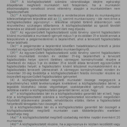
39
(3b)
A közfoglalkoztatott számára várandóssága idejére egészségi
állapotának megfelelő munkakört kell felajánlani, ha a munkaköri
alkalmasságára vonatkozó orvosi vélemény alapján a munkakörében nem
foglalkoztatható.
40
(3c)
A közfoglalkoztatott mentesül a rendelkezésre állási és munkavégzési
kötelezettségének teljesítése alól az
Flt.
szerinti munkaviszony – ide nem értve a
közfoglalkoztatási jogviszonyt – létesítése céljából történő állásinterjún való
részvételhez szükséges időtartamra. A közfoglalkoztatottat az igazolt távollét
tartamára az állásidő szabályai szerint illeti meg díjazás.
41
(3d)
Az egyszerűsített foglalkoztatásról szóló törvény szerint foglalkoztatni
kívánó munkáltató a munkaerő-igényét május 1-je és október 31-e között annak a
településnek a polgármesterénél is bejelentheti, ahol a tervezett foglalkoztatás
helye található.
42
(3e)
A polgármester a bejelentést követően haladéktalanul értesíti a járási
hivatalt az egyszerűsített foglalkoztatási munkaerőigényről.
43
(3f)
Az egyszerűsített foglalkoztatásról szóló törvény szerint foglalkoztatni
kívánó munkáltató minden év október 31-éig bejelentheti a tervezett
foglalkoztatás helye szerint illetékes vármegyei kormányhivatal részére a
következő év május 1-je és október 31-e között általa tervezett egyszerűsített
foglalkoztatás helyét, a foglalkoztatni kívánt létszámot munkakörönként és a
foglalkoztatás tervezett ütemezését. A vármegyei kormányhivatal minden év
november 30-áig továbbítja a közfoglalkoztatásért felelős miniszter részére az
összesített egyszerűsített foglalkoztatási igényeket.
(4)
A közfoglalkoztatottat megillető munkabér összege megegyezik a
teljesítményhez kötött tevékenységek kivételével a közfoglalkoztatási bérrel, a
legalább középfokú iskolai végzettséget, szakképesítést igénylő munkakör
betöltése esetén a közfoglalkoztatási garantált bérrel, azzal, hogy
44
a)
a közfoglalkoztatási bér és a közfoglalkoztatási garantált bér el kell, hogy
érje a közfoglalkoztatott számára a közfoglalkoztatást közvetlenül megelőzően
folyósított álláskeresési járadék, rehabilitációs ellátás, illetve a foglalkoztatást
helyettesítő támogatás havi összegét, és
b)
a közfoglalkoztatási bér és a közfoglalkoztatási garantált bér összegét a
közfoglalkoztatottat megillető munkabér csak többletteljesítés esetében
haladhatja meg.
45
(4a)
A közfoglalkoztatottat megillető szabadság mértéke naptári évenként 20
munkanap.
46
(4b)
A közfoglalkoztatott részére, ha a jogviszonya év közben kezdődött vagy