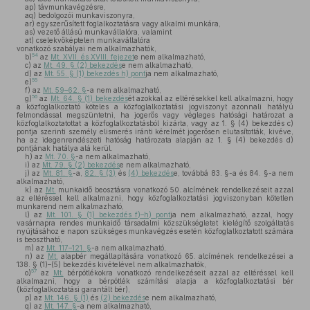
ap)
távmunkavégzésre,
aq)
bedolgozói munkaviszonyra,
ar)
egyszerűsített foglalkoztatásra vagy alkalmi munkára,
as)
vezető állású munkavállalóra, valamint
at)
cselekvőképtelen munkavállalóra
vonatkozó szabályai nem alkalmazhatók,
54
b)
az
Mt. XVII. és XVIII. fejezet
e nem alkalmazható,
c)
az
Mt. 49. § (2) bekezdés
e nem alkalmazható,
d)
az
Mt. 55. § (1) bekezdés h) pont
ja nem alkalmazható,
55
e)
f)
az
Mt. 59–62. §
-a nem alkalmazható,
56
g)
az
Mt. 64. § (1) bekezdés
ét azokkal az eltérésekkel kell alkalmazni, hogy
a közfoglalkoztató köteles a közfoglalkoztatási jogviszonyt azonnali hatályú
felmondással megszüntetni, ha jogerős vagy végleges hatósági határozat a
közfoglalkoztatottat a közfoglalkoztatásból kizárta, vagy az 1. § (4) bekezdés c)
pontja szerinti személy elismerés iránti kérelmét jogerősen elutasították, kivéve,
ha az idegenrendészeti hatóság határozata alapján az 1. § (4) bekezdés d)
pontjának hatálya alá kerül.
h)
az
Mt. 70. §
-a nem alkalmazható,
i)
az
Mt. 79. § (2) bekezdés
e nem alkalmazható,
j)
az
Mt. 81. §
-a,
82. § (3)
és
(4) bekezdés
e, továbbá 83. §-a és 84. §-a nem
alkalmazható,
k)
az
Mt.
munkaidő beosztásra vonatkozó 50. alcímének rendelkezéseit azzal
az eltéréssel kell alkalmazni, hogy közfoglalkoztatási jogviszonyban kötetlen
munkarend nem alkalmazható,
l)
az
Mt. 101. § (1) bekezdés f)–h) pont
ja nem alkalmazható, azzal, hogy
vasárnapra rendes munkaidő társadalmi közszükségletet kielégítő szolgáltatás
nyújtásához e napon szükséges munkavégzés esetén közfoglalkoztatott számára
is beosztható,
m)
az
Mt. 117–121. §
-a nem alkalmazható,
n)
az
Mt.
alapbér megállapítására vonatkozó 65. alcímének rendelkezései a
138. § (1)–(5) bekezdés kivételével nem alkalmazhatók,
57
o)
az
Mt.
bérpótlékokra vonatkozó rendelkezéseit azzal az eltéréssel kell
alkalmazni, hogy a bérpótlék számítási alapja a közfoglalkoztatási bér
(közfoglalkoztatási garantált bér),
p)
az
Mt. 146. § (1)
és
(2) bekezdés
e nem alkalmazható,
q)
az
Mt. 147. §
-a nem alkalmazható,