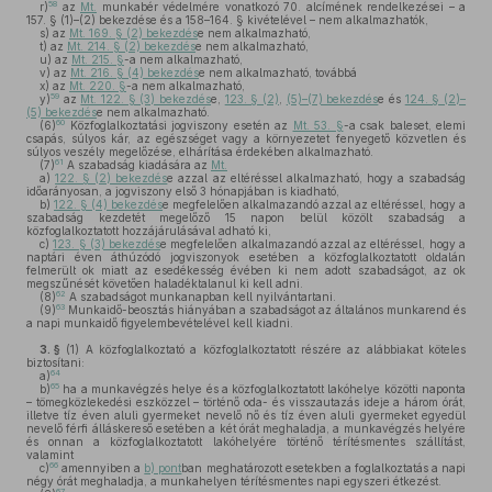
58
r)
az
Mt.
munkabér védelmére vonatkozó 70. alcímének rendelkezései – a
157. § (1)–(2) bekezdése és a 158–164. § kivételével – nem alkalmazhatók,
s)
az
Mt. 169. § (2) bekezdés
e nem alkalmazható,
t)
az
Mt. 214. § (2) bekezdés
e nem alkalmazható,
u)
az
Mt. 215. §
-a nem alkalmazható,
v)
az
Mt. 216. § (4) bekezdés
e nem alkalmazható, továbbá
x)
az
Mt. 220. §
-a nem alkalmazható,
59
y)
az
Mt. 122. § (3) bekezdés
e,
123. § (2)
,
(5)–(7) bekezdés
e és
124. § (2)–
(5) bekezdés
e nem alkalmazható.
60
(6)
Közfoglalkoztatási jogviszony esetén az
Mt. 53. §
-a csak baleset, elemi
csapás, súlyos kár, az egészséget vagy a környezetet fenyegető közvetlen és
súlyos veszély megelőzése, elhárítása érdekében alkalmazható.
61
(7)
A szabadság kiadására az
Mt.
a)
122. § (2) bekezdés
e azzal az eltéréssel alkalmazható, hogy a szabadság
időarányosan, a jogviszony első 3 hónapjában is kiadható,
b)
122. § (4) bekezdés
e megfelelően alkalmazandó azzal az eltéréssel, hogy a
szabadság kezdetét megelőző 15 napon belül közölt szabadság a
közfoglalkoztatott hozzájárulásával adható ki,
c)
123. § (3) bekezdés
e megfelelően alkalmazandó azzal az eltéréssel, hogy a
naptári éven áthúzódó jogviszonyok esetében a közfoglalkoztatott oldalán
felmerült ok miatt az esedékesség évében ki nem adott szabadságot, az ok
megszűnését követően haladéktalanul ki kell adni.
62
(8)
A szabadságot munkanapban kell nyilvántartani.
63
(9)
Munkaidő-beosztás hiányában a szabadságot az általános munkarend és
a napi munkaidő figyelembevételével kell kiadni.
3. §
(1)
A közfoglalkoztató a közfoglalkoztatott részére az alábbiakat köteles
biztosítani:
64
a)
65
b)
ha a munkavégzés helye és a közfoglalkoztatott lakóhelye közötti naponta
– tömegközlekedési eszközzel – történő oda- és visszautazás ideje a három órát,
illetve tíz éven aluli gyermeket nevelő nő és tíz éven aluli gyermeket egyedül
nevelő férfi álláskereső esetében a két órát meghaladja, a munkavégzés helyére
és onnan a közfoglalkoztatott lakóhelyére történő térítésmentes szállítást,
valamint
66
c)
amennyiben a
b) pont
ban meghatározott esetekben a foglalkoztatás a napi
négy órát meghaladja, a munkahelyen térítésmentes napi egyszeri étkezést.
67