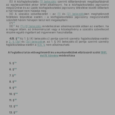
(5)
A közfoglalkoztatás
(1) bekezdés
szerinti időtartamának megállapításánál
az egybeszámítást akkor lehet alkalmazni, ha a közfoglalkoztatási jogviszony
megszűnése és az újabb közfoglalkoztatási jogviszony létesítése közötti időtartam
a hat hónapot nem haladja meg.
(6)
A szociális szövetkezetet – az
(1)
és
(2) bekezdés
ben meghatározott
feltételek teljesítése esetén – a közfoglalkoztatási jogviszony megszűnésétől
számított három hónapon belül kell megalapítani.
76
(7)
77
(8)
Az
(1)–(6) bekezdés
rendelkezései alkalmazandók abban az esetben, ha
a magyar állam, az önkormányzat vagy a közalapítvány a szociális szövetkezet
részére egyéb ingatlant ad ingyenesen használatba.
78
4/B. §
Az 1. § (4) bekezdés c) pontja szerinti személy foglalkoztatása esetén
a
2. § (3a)
és
(3c) bekezdés
e, az 1. § (4) bekezdés d) pontja szerinti személy
foglalkoztatása esetén a
4/A. §
nem alkalmazható.
A foglalkoztatás elősegítéséről és a munkanélküliek ellátásáról szóló
1991.
évi IV. törvény
módosítása
79
5. §
80
6. §
81
7. §
82
8. §
83
9. §
84
10. §
85
11. §
86
12. §
87
13. §