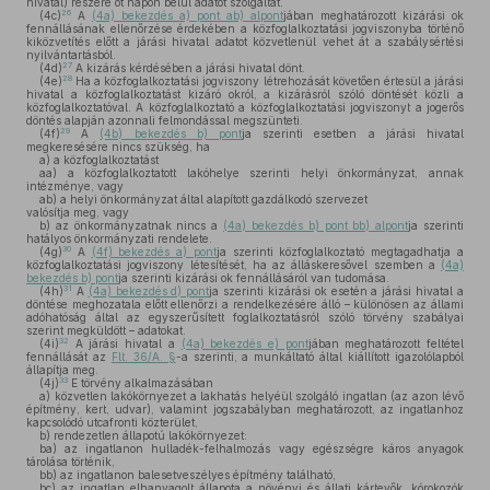
hivatal) részére öt napon belül adatot szolgáltat.
26
(4c)
A
(4a) bekezdés a) pont ab) alpont
jában meghatározott kizárási ok
fennállásának ellenőrzése érdekében a közfoglalkoztatási jogviszonyba történő
kiközvetítés előtt a járási hivatal adatot közvetlenül vehet át a szabálysértési
nyilvántartásból.
27
(4d)
A kizárás kérdésében a járási hivatal dönt.
28
(4e)
Ha a közfoglalkoztatási jogviszony létrehozását követően értesül a járási
hivatal a közfoglalkoztatást kizáró okról, a kizárásról szóló döntését közli a
közfoglalkoztatóval. A közfoglalkoztató a közfoglalkoztatási jogviszonyt a jogerős
döntés alapján azonnali felmondással megszünteti.
29
(4f)
A
(4b) bekezdés b) pont
ja szerinti esetben a járási hivatal
megkeresésére nincs szükség, ha
a)
a közfoglalkoztatást
aa)
a közfoglalkoztatott lakóhelye szerinti helyi önkormányzat, annak
intézménye, vagy
ab)
a helyi önkormányzat által alapított gazdálkodó szervezet
valósítja meg, vagy
b)
az önkormányzatnak nincs a
(4a) bekezdés b) pont bb) alpont
ja szerinti
hatályos önkormányzati rendelete.
30
(4g)
A
(4f) bekezdés a) pont
ja szerinti közfoglalkoztató megtagadhatja a
közfoglalkoztatási jogviszony létesítését, ha az álláskeresővel szemben a
(4a)
bekezdés b) pont
ja szerinti kizárási ok fennállásáról van tudomása.
31
(4h)
A
(4a) bekezdés d) pont
ja szerinti kizárási ok esetén a járási hivatal a
döntése meghozatala előtt ellenőrzi a rendelkezésére álló – különösen az állami
adóhatóság által az egyszerűsített foglalkoztatásról szóló törvény szabályai
szerint megküldött – adatokat.
32
(4i)
A járási hivatal a
(4a) bekezdés e) pont
jában meghatározott feltétel
fennállását az
Flt. 36/A. §
-a szerinti, a munkáltató által kiállított igazolólapból
állapítja meg.
33
(4j)
E törvény alkalmazásában
a)
közvetlen lakókörnyezet a lakhatás helyéül szolgáló ingatlan (az azon lévő
építmény, kert, udvar), valamint jogszabályban meghatározott, az ingatlanhoz
kapcsolódó utcafronti közterület,
b)
rendezetlen állapotú lakókörnyezet:
ba)
az ingatlanon hulladék-felhalmozás vagy egészségre káros anyagok
tárolása történik,
bb)
az ingatlanon balesetveszélyes építmény található,
bc)
az ingatlan elhanyagolt állapota a növényi és állati kártevők, kórokozók