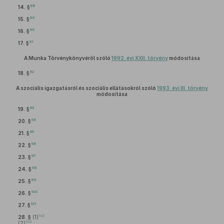
88
14. §
89
15. §
90
16. §
91
17. §
A Munka Törvénykönyvéről szóló
1992. évi XXII. törvény
módosítása
92
18. §
A szociális igazgatásról és szociális ellátásokról szóló
1993. évi III. törvény
módosítása
93
19. §
94
20. §
95
21. §
96
22. §
97
23. §
98
24. §
99
25. §
100
26. §
101
27. §
102
28. §
(1)
103
(2)