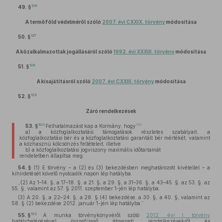
126
49. §
A termőföld védelméről szóló
2007. évi CXXIX. törvény
módosítása
127
50. §
A közalkalmazottak jogállásáról szóló
1992. évi XXXIII. törvény
módosítása
128
51. §
A kisajátításról szóló
2007. évi CXXIII. törvény
módosítása
129
52. §
Záró rendelkezések
130
131
53. §
Felhatalmazást kap a Kormány, hogy
a)
a közfoglalkoztatási támogatások részletes szabályait, a
közfoglalkoztatási bér és a közfoglalkoztatási garantált bér mértékét, valamint
a közhasznú kölcsönzés feltételeit, illetve
b)
a közfoglalkoztatási jogviszony maximális időtartamát
rendeletben állapítsa meg.
54. §
(1)
E törvény – a (2) és (3) bekezdésben meghatározott kivétellel – a
kihirdetését követő nyolcadik napon lép hatályba.
„(2) Az 1–14. §, a 17–18. §, a 21. §, a 29. §, a 31–36. §, a 43–45. §, az 53. §, az
55. §, valamint az 57. § 2011. szeptember 1-jén lép hatályba.
(3) A 20. §, a 22–24. §, a 28. § (4) bekezdése, a 30. §, a 40. §, valamint az
58. § (2) bekezdése 2012. január 1-jén lép hatályba.”
132
55. §
A munka törvénykönyvéről szóló
2012. évi I. törvény
hatálybalépésével összefüggő átmeneti rendelkezésekről és