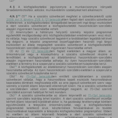
(2)
4. §
A közfoglalkoztatási jogviszonyra a munkaviszonyra irányadó
társadalombiztosítási, adózási, munkavédelmi szabályokat kell alkalmazni.
68
69
4/A. §
(1)
Ha a szociális szövetkezet megfelel a szövetkezetekről szóló
2006. évi X. törvény 21/B. § (2) bekezdés
ében foglalt start szociális szövetkezet
feltételeinek, a közfoglalkoztatási támogatásból beszerzett ingó tárgyi eszközöket
a start szociális szövetkezet a közfoglalkoztatótól haszonkölcsön-szerződés
alapján ingyenesen használatba veheti.
(2)
Amennyiben a hátrányos helyzetű személy képzési programmal
egybekötött mezőgazdasági célú közfoglalkoztatásban eredményesen vesz részt,
és vállalja, hogy szociális szövetkezet tagjaként a továbbiakban legalább két évet
fog dolgozni, a képzési programmal összefüggésben használt ingó tárgyi
eszközöket az általa megalapított szociális szövetkezet a közfoglalkoztatótól
haszonkölcsön-szerződés alapján ingyenesen használatba veheti.
(3)
Az
(1)
és
(2) bekezdés
ben foglalt esetekben a magyar állam, az
önkormányzat vagy a közalapítvány a szociális szövetkezet részére a
termőföldet, a közfoglalkoztató az állatállományt haszonkölcsön-szerződés
alapján ingyenesen használatba adhatja. Az ilyen haszonkölcsön-szerződés
esetében a termény és a szaporulat a szociális szövetkezet tulajdonába kerül.
70
(3a)
A közfoglalkoztató az állatállományt haszonkölcsön-szerződés alapján
használatba adhatja. Az ilyen haszonkölcsön-szerződés esetében a szaporulat a
szociális szövetkezet tulajdonába kerül.
71
(3b)
Az
(1)–(3a) bekezdés
ben említett szerződésekben a szociális
szövetkezet vállalja, hogy a hasznosításra kapott eszközök hasznosításával
kapcsolatos döntések meghozatala előtt, az arra jogosult szövetkezeti szerv vagy
személy a kijelölt állami képviselő véleményét kikéri. Ha a szociális szövetkezet
a szerződésben vállalt ezen kötelezettségét megsérti, az (1)–(3a) szerinti
szerződést azonnali hatállyal fel kell mondani.
72
(3c)
A szociális szövetkezetbe az állami képviselőt az
(1)–(3a) bekezdés
szerinti szerződés lejártáig lehet kijelölni. A start szociális szövetkezet vezetője
kérheti állami képviselő kijelölését akkor is, ha gazdasági tevékenysége körében
együttműködik a települési önkormányzattal, vagy a közfoglalkoztatási
programokból keletkező áruk, késztermékek felvásárlásával és további
hasznosításával kapcsolódik a település közfoglalkoztatási programjához. Ebben
az esetben az állami képviselő feladata a start szociális szövetkezet
tevékenységének monitoringja és működésének koordinálása a