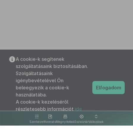
A cookie-k segítenek
szolgáltatásaink biztosításában.
Szolgáltatásaink
igénybevételével Ön
beleegyezik a cookie-k
Elfogadom
használatába.
A cookie-k kezeléséről
részletesebb információt
ide
kattintva olvashat.
Szerkezet
Keresés
Megnyitottak
Eszköztár
Változások