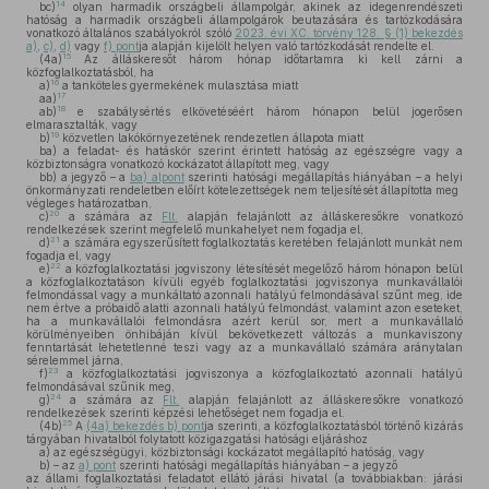
14
bc)
olyan harmadik országbeli állampolgár, akinek az idegenrendészeti
hatóság a harmadik országbeli állampolgárok beutazására és tartózkodására
vonatkozó általános szabályokról szóló
2023. évi XC. törvény 128. § (1) bekezdés
a)
,
c)
,
d)
vagy
f) pont
ja alapján kijelölt helyen való tartózkodását rendelte el.
15
(4a)
Az álláskeresőt három hónap időtartamra ki kell zárni a
közfoglalkoztatásból, ha
16
a)
a tanköteles gyermekének mulasztása miatt
17
aa)
18
ab)
e szabálysértés elkövetéséért három hónapon belül jogerősen
elmarasztalták, vagy
19
b)
közvetlen lakókörnyezetének rendezetlen állapota miatt
ba)
a feladat- és hatáskör szerint érintett hatóság az egészségre vagy a
közbiztonságra vonatkozó kockázatot állapított meg, vagy
bb)
a jegyző – a
ba) alpont
szerinti hatósági megállapítás hiányában – a helyi
önkormányzati rendeletben előírt kötelezettségek nem teljesítését állapította meg
végleges határozatban,
20
c)
a számára az
Flt.
alapján felajánlott az álláskeresőkre vonatkozó
rendelkezések szerint megfelelő munkahelyet nem fogadja el,
21
d)
a számára egyszerűsített foglalkoztatás keretében felajánlott munkát nem
fogadja el, vagy
22
e)
a közfoglalkoztatási jogviszony létesítését megelőző három hónapon belül
a közfoglalkoztatáson kívüli egyéb foglalkoztatási jogviszonya munkavállalói
felmondással vagy a munkáltató azonnali hatályú felmondásával szűnt meg, ide
nem értve a próbaidő alatti azonnali hatályú felmondást, valamint azon eseteket,
ha a munkavállalói felmondásra azért kerül sor, mert a munkavállaló
körülményeiben önhibáján kívül bekövetkezett változás a munkaviszony
fenntartását lehetetlenné teszi vagy az a munkavállaló számára aránytalan
sérelemmel járna,
23
f)
a közfoglalkoztatási jogviszonya a közfoglalkoztató azonnali hatályú
felmondásával szűnik meg,
24
g)
a számára az
Flt.
alapján felajánlott az álláskeresőkre vonatkozó
rendelkezések szerinti képzési lehetőséget nem fogadja el.
25
(4b)
A
(4a) bekezdés b) pont
ja szerinti, a közfoglalkoztatásból történő kizárás
tárgyában hivatalból folytatott közigazgatási hatósági eljáráshoz
a)
az egészségügyi, közbiztonsági kockázatot megállapító hatóság, vagy
b)
– az
a) pont
szerinti hatósági megállapítás hiányában – a jegyző
az állami foglalkoztatási feladatot ellátó járási hivatal (a továbbiakban: járási