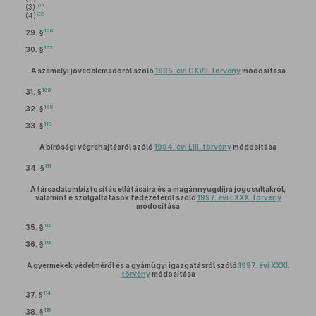
104
(3)
105
(4)
106
29. §
107
30. §
A személyi jövedelemadóról szóló
1995. évi CXVII. törvény
módosítása
108
31. §
109
32. §
110
33. §
A bírósági végrehajtásról szóló
1994. évi LIII. törvény
módosítása
111
34. §
A társadalombiztosítás ellátásaira és a magánnyugdíjra jogosultakról,
valamint e szolgáltatások fedezetéről szóló
1997. évi LXXX. törvény
módosítása
112
35. §
113
36. §
A gyermekek védelméről és a gyámügyi igazgatásról szóló
1997. évi XXXI.
törvény
módosítása
114
37. §
115
38. §