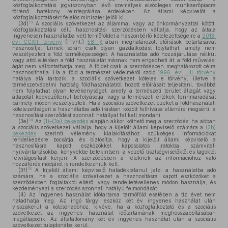
közfoglalkoztatási jogviszonyban lévő személyek elsődleges munkaerőpiacra
történő hatékony reintegrálása érdekében. Az állami képviselőt a
közfoglalkoztatásért felelős miniszter jelöli ki.
73
(3d)
A szociális szövetkezet az állammal vagy az önkormányzattal kötött,
közfoglalkoztatási célú hasznosítási szerződésben vállalja, hogy az általa
ingyenesen használatba vett termőföldet a haszonbérlő kötelezettségeire a
2013.
évi CCXII. törvény
(Ffvht.)
58. §
-ában meghatározott előírások betartásával
hasznosítja. Ennek során csak olyan gazdálkodást folytathat, amely nem
veszélyezteti a föld termőképességét. A használatba adó hozzájárulása nélkül
vagy attól eltérően a föld használatát másnak nem engedheti át, a föld művelési
ágát nem változtathatja meg. A földet csak a szerződésben meghatározott célra
hasznosíthatja. Ha a föld a természet védelméről szóló
1996. évi LIII. törvény
hatálya alá tartozik, a szociális szövetkezet köteles e törvény, illetve a
természetvédelmi hatóság földhasználatról hozott előírásait teljesíteni, továbbá
nem folytathat olyan tevékenységet, amely a természeti terület állagát vagy
állapotát kedvezőtlenül befolyásolja, vagy a természeti értékek fennmaradását
bármely módon veszélyezteti. Ha a szociális szövetkezet ezeket a földhasználati
kötelezettségeit a használatba adó írásban közölt felhívása ellenére megsérti, a
hasznosítási szerződést azonnali hatállyal fel kell mondani.
74
(3e)
Az
(1)–(3a) bekezdés
alapján akkor köthető meg a szerződés, ha abban
a szociális szövetkezet vállalja, hogy a kijelölt állami képviselő számára a
(3b)
bekezdés
szerinti vélemény kialakításához szükséges információkat
rendelkezésre bocsátja, és biztosítja, hogy a kijelölt állami képviselő a
hasznosításra kapott eszközökkel kapcsolatos iratokba, számviteli
nyilvántartásokba, könyvekbe betekintsen, a vezető tisztségviselőktől és tagoktól
felvilágosítást kérjen. A szerződésben a feleknek az információhoz való
hozzáférés módjáról is rendelkezniük kell.
75
(3f)
A kijelölt állami képviselő haladéktalanul jelzi a használatba adó
számára, ha a szociális szövetkezet a hasznosításra kapott eszközöket a
szerződésben foglaltaktól eltérő, vagy rendeltetésellenes módon használja, és
kezdeményezi a szerződés azonnali hatályú felmondását.
(4)
Az ingyenes használat időtartama termőföld esetében a tíz évet nem
haladhatja meg. Az ingó tárgyi eszköz két év ingyenes használat után
visszakerül a kölcsönadóhoz, kivéve, ha a közfoglalkoztató és a szociális
szövetkezet az ingyenes használat időtartamának meghosszabbításában
megállapodik. Az állatállomány két év ingyenes használat után a szociális
szövetkezet tulajdonába kerül.