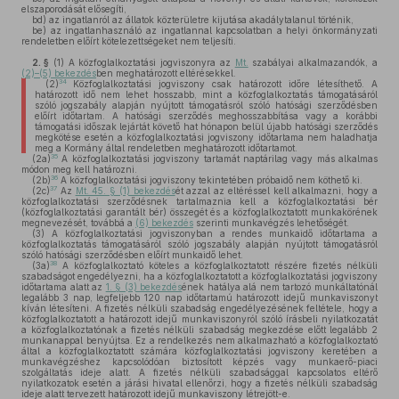
elszaporodását elősegíti,
bd)
az ingatlanról az állatok közterületre kijutása akadálytalanul történik,
be)
az ingatlanhasználó az ingatlannal kapcsolatban a helyi önkormányzati
rendeletben előírt kötelezettségeket nem teljesíti.
2. §
(1)
A közfoglalkoztatási jogviszonyra az
Mt.
szabályai alkalmazandók, a
(2)–(5) bekezdés
ben meghatározott eltérésekkel.
34
(2)
Közfoglalkoztatási jogviszony csak határozott időre létesíthető. A
határozott idő nem lehet hosszabb, mint a közfoglalkoztatás támogatásáról
szóló jogszabály alapján nyújtott támogatásról szóló hatósági szerződésben
előírt időtartam. A hatósági szerződés meghosszabbítása vagy a korábbi
támogatási időszak lejártát követő hat hónapon belül újabb hatósági szerződés
megkötése esetén a közfoglalkoztatási jogviszony időtartama nem haladhatja
meg a Kormány által rendeletben meghatározott időtartamot.
35
(2a)
A közfoglalkoztatási jogviszony tartamát naptárilag vagy más alkalmas
módon meg kell határozni.
36
(2b)
A közfoglalkoztatási jogviszony tekintetében próbaidő nem köthető ki.
37
(2c)
Az
Mt. 45. § (1) bekezdés
ét azzal az eltéréssel kell alkalmazni, hogy a
közfoglalkoztatási szerződésnek tartalmaznia kell a közfoglalkoztatási bér
(közfoglalkoztatási garantált bér) összegét és a közfoglalkoztatott munkakörének
megnevezését, továbbá a
(6) bekezdés
szerinti munkavégzés lehetőségét.
(3)
A közfoglalkoztatási jogviszonyban a rendes munkaidő időtartama a
közfoglalkoztatás támogatásáról szóló jogszabály alapján nyújtott támogatásról
szóló hatósági szerződésben előírt munkaidő lehet.
38
(3a)
A közfoglalkoztató köteles a közfoglalkoztatott részére fizetés nélküli
szabadságot engedélyezni, ha a közfoglalkoztatott a közfoglalkoztatási jogviszony
időtartama alatt az
1. § (3) bekezdés
ének hatálya alá nem tartozó munkáltatónál
legalább 3 nap, legfeljebb 120 nap időtartamú határozott idejű munkaviszonyt
kíván létesíteni. A fizetés nélküli szabadság engedélyezésének feltétele, hogy a
közfoglalkoztatott a határozott idejű munkaviszonyról szóló írásbeli nyilatkozatát
a közfoglalkoztatónak a fizetés nélküli szabadság megkezdése előtt legalább 2
munkanappal benyújtsa. Ez a rendelkezés nem alkalmazható a közfoglalkoztató
által a közfoglalkoztatott számára közfoglalkoztatási jogviszony keretében a
munkavégzéshez kapcsolódóan biztosított képzés vagy munkaerő-piaci
szolgáltatás ideje alatt. A fizetés nélküli szabadsággal kapcsolatos eltérő
nyilatkozatok esetén a járási hivatal ellenőrzi, hogy a fizetés nélküli szabadság
ideje alatt tervezett határozott idejű munkaviszony létrejött-e.