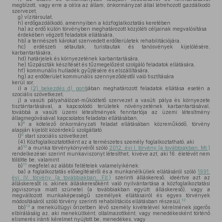
megbízott, vagy erre a célra az állam, önkormányzat által létrehozott gazdálkodó
szervezet,
g)
vízitársulat,
h)
erdőgazdálkodó, amennyiben a közfoglalkoztatás keretében
ha)
az erdő külön törvényben meghatározott közjóléti céljainak megvalósítása
érdekében végzett feladatok ellátására,
hb)
a természeti károkat szenvedett erdőterületek rehabilitációjára,
hc)
erdészeti sétautak, turistautak és tanösvények kijelölésére,
karbantartására,
hd)
határjelek és környezetének karbantartására,
he)
tűzpászták készítését és tűzmegelőzést szolgáló feladatok ellátására,
hf)
kommunális hulladék gyűjtésére és elszállítására,
hg)
az erdőterület kommunális szennyeződéstől való tisztítására
kerül sor,
i)
a
(2) bekezdés d) pont
jában meghatározott feladatok ellátása esetén a
szociális szövetkezet,
j)
a vasúti pályahálózat-működtető szervezet a vasúti pálya és környezete
tisztántartásával, a kapcsolódó területek növényzetének karbantartásával,
továbbá a vasúti üzemi létesítmények fenntartója az üzemi létesítmény
állagmegóvásával kapcsolatos feladatai ellátásában,
8
k)
a kötelező önkormányzati feladat ellátásában közreműködő, törvény
alapján kijelölt közérdekű szolgáltató.
9
l)
start szociális szövetkezet.
(4)
Közfoglalkoztatottként az a természetes személy foglalkoztatható, aki
10
a)
a munka törvénykönyvéről szóló
2012. évi I. törvény (a továbbiakban: Mt.)
rendelkezései szerint munkaviszonyt létesíthet, kivéve azt, aki 16. életévét nem
töltötte be, valamint
11
b)
megfelel az alábbi feltételek valamelyikének:
ba)
a foglalkoztatás elősegítéséről és a munkanélküliek ellátásáról szóló
1991.
évi IV. törvény (a továbbiakban: Flt.)
szerinti álláskereső, ideértve azt az
álláskeresőt is, akinek álláskeresőként való nyilvántartása a közfoglalkoztatási
jogviszonya miatt szünetel (a továbbiakban együtt: álláskereső), vagy a
megváltozott munkaképességű személyek ellátásairól és egyes törvények
12
módosításáról szóló törvény szerinti rehabilitációs ellátásban részesül,
13
bb)
a menekültügyi őrizetben lévő személy kivételével kérelmének jogerős
elbírálásáig az, aki menekültként, oltalmazottként, vagy menedékesként történő
elismerés iránti kérelmet nyújtott be, menedékes, vagy