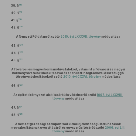
116
39. §
117
40. §
118
41. §
119
42. §
A Nemzeti Földalapról szóló
2010. évi LXXXVII. törvény
módosítása
120
43. §
121
44. §
122
45. §
A fővárosi és megyei kormányhivatalokról, valamint a fővárosi és megyei
kormányhivatalok kialakításával és a területi integrációval összefüggő
törvénymódosításokról szóló
2010. évi CXXVI. törvény
módosítása
123
46. §
Az épített környezet alakításáról és védelméről szóló
1997. évi LXXVIII.
törvény
módosítása
124
47. §
125
48. §
A nemzetgazdasági szempontból kiemelt jelentőségű beruházások
megvalósításának gyorsításáról és egyszerűsítéséről szóló
2006. évi LIII.
törvény
módosítása