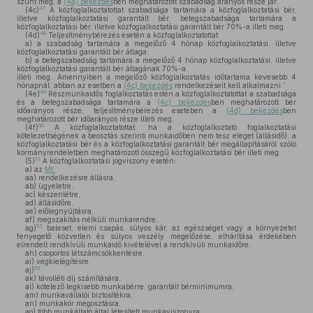
szűnt meg, a
(4a) bekezdés
ben meghatározott szabadság arányos része jár.
47
(4c)
A közfoglalkoztatottat szabadsága tartamára a közfoglalkoztatási bér,
illetve közfoglalkoztatási garantált bér, betegszabadsága tartamára a
közfoglalkoztatási bér, illetve közfoglalkoztatási garantált bér 70%-a illeti meg.
48
(4d)
Teljesítménybérezés esetén a közfoglalkoztatottat
a)
a szabadság tartamára a megelőző 4 hónap közfoglalkoztatási, illetve
közfoglalkoztatási garantált bér átlaga,
b)
a betegszabadság tartamára a megelőző 4 hónap közfoglalkoztatási, illetve
közfoglalkoztatási garantált bér átlagának 70%-a
illeti meg. Amennyiben a megelőző közfoglalkoztatás időtartama kevesebb 4
hónapnál, abban az esetben a
(4c) bekezdés
rendelkezéseit kell alkalmazni.”
49
(4e)
Részmunkaidős foglalkoztatás estén a közfoglalkoztatottat a szabadsága
és a betegszabadsága tartamára a
(4c) bekezdés
ben meghatározott bér
időarányos része, teljesítménybérezés esetében a
(4d) bekezdés
ben
meghatározott bér időarányos része illeti meg.
50
(4f)
A közfoglalkoztatottat, ha a közfoglalkoztató foglalkoztatási
kötelezettségének a beosztás szerinti munkaidőben nem tesz eleget (állásidő), a
közfoglalkoztatási bér és a közfoglalkoztatási garantált bér megállapításáról szóló
kormányrendeletben meghatározott összegű közfoglalkoztatási bér illeti meg.
51
(5)
A közfoglalkoztatási jogviszony esetén:
a)
az
Mt.
aa)
rendelkezésre állásra,
ab)
ügyeletre,
ac)
készenlétre,
ad)
állásidőre,
ae)
előlegnyújtásra,
af)
megszakítás nélküli munkarendre,
52
ag)
baleset, elemi csapás, súlyos kár, az egészséget vagy a környezetet
fenyegető közvetlen és súlyos veszély megelőzése, elhárítása érdekében
elrendelt rendkívüli munkaidő kivételével a rendkívüli munkaidőre,
ah)
csoportos létszámcsökkentésre,
ai)
végkielégítésre,
53
aj)
ak)
távolléti díj számítására,
al)
kötelező legkisebb munkabérre, garantált bérminimumra,
am)
munkavállalói biztosítékra,
an)
munkakör megosztásra,
ao)
több munkáltató által létesített munkaviszonyra,