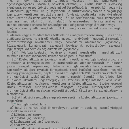
d)
a helyi vagy azon túlmutató közösségi – így különösen –
egészségmegőrzési, szociális, nevelési, oktatási, kulturális, kulturális örökség
megóvása, építészeti örökség védelmével összefüggő, természet-, környezet- és
állatvédelmi, gyermek- és ifjúságvédelmi, a munkaviszonyban és a polgári jogi
jogviszony keretében megbízás alapján folytatott sporttevékenység kivételével
sport, közrend és közlekedésbiztonsági, ár- és belvízvédelmi célú, közforgalom
számára megnyitott út, híd, alagút fejlesztéséhez, fenntartásához és
üzemeltetéséhez kapcsolódó szükségletek kielégítését szolgáló feladat, vagy
e)
a Kormány által meghatározott közösségi célok megvalósítását elősegítő
feladat
ellátására vagy a feladatellátás feltételeinek megteremtésére irányul, és annak
ellátására törvény nem ír elő közalkalmazotti, rendvédelmi igazgatási szolgálati,
nemzetbiztonsági alkalmazotti vagy honvédelmi alkalmazotti jogviszonyt,
közszolgálati, kormányzati szolgálati jogviszonyt, egészségügyi szolgálati
jogviszonyt, köznevelési foglalkoztatotti jogviszonyt.
3
(2a)
Közfoglalkoztatási jogviszony kormányrendeletben meghatározott
feltételek mellett közhasznú kölcsönzés céljára is létesíthető.
4
(2b)
Közfoglalkoztatási jogviszonynak minősül, ha közfoglalkoztatási program
keretében a közfoglalkoztatott a munkaerőpiaci alkalmazkodását, munkához
jutását szolgáló képzésben, illetve a közfoglalkoztatás támogatásáról szóló
jogszabály alapján nyújtott támogatásról szóló hatósági szerződést megkötő
hatóság jóváhagyásával, naptári évenként legfeljebb 120 munkaóra időtartamú
munkaerőpiaci szolgáltatásban, valamint naptári évenként legfeljebb 120
munkaóra időtartamú egészségügyi és szociális szolgáltatásban vesz részt.
Közfoglalkoztatási jogviszony keretében a közfoglalkoztatott részére európai
uniós forrásból elhelyezkedést támogató, egyéni élethelyzetet javító
munkaerőpiaci alkalmazkodás elősegítését célzó képzések és szolgáltatások is
biztosíthatók.
5
(2c)
A hatósági szerződés megszűnése esetén a közfoglalkoztatási jogviszony
megszűnik.
6
(3)
Közfoglalkoztató lehet:
a)
helyi és nemzetiségi önkormányzat, valamint ezek jogi személyiséggel
rendelkező társulása,
b)
költségvetési szerv,
7
c)
egyházi jogi személy,
d)
közhasznú jogállású szervezet,
e)
civil szervezet,
f)
az állami és önkormányzati tulajdon kezelésével és fenntartásával