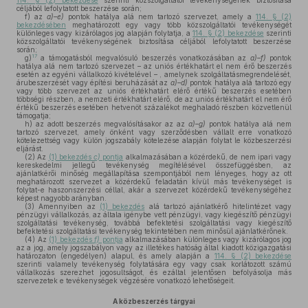
114. § (2) bekezdése
szerinti közszolgáltatói tevékenységének biztosítása
céljából lefolytatott beszerzése során;
f)
az
a)–e)
pontok hatálya alá nem tartozó szervezet, amely a
114. § (2)
bekezdésében
meghatározott egy vagy több közszolgáltatói tevékenységét
különleges vagy kizárólagos jog alapján folytatja, a
114. § (2) bekezdése
szerinti
közszolgáltatói tevékenységének biztosítása céljából lefolytatott beszerzése
során;
17
g)
a támogatásból megvalósuló beszerzés vonatkozásában az
a)–f)
pontok
hatálya alá nem tartozó szervezet – az uniós értékhatárt el nem érő beszerzés
esetén az egyéni vállalkozó kivételével – , amelynek szolgáltatásmegrendelését,
árubeszerzését vagy építési beruházását az
a)–d)
pontok hatálya alá tartozó egy
vagy több szervezet az uniós értékhatárt elérő értékű beszerzés esetében
többségi részben, a nemzeti értékhatárt elérő, de az uniós értékhatárt el nem érő
értékű beszerzés esetében hetvenöt százalékot meghaladó részben közvetlenül
támogatja;
h)
az adott beszerzés megvalósításakor az az
a)–g)
pontok hatálya alá nem
tartozó szervezet, amely önként vagy szerződésben vállalt erre vonatkozó
kötelezettség vagy külön jogszabály kötelezése alapján folytat le közbeszerzési
eljárást.
(2)
Az
(1) bekezdés
c)
pontja
alkalmazásában a közérdekű, de nem ipari vagy
kereskedelmi jellegű tevékenység megítélésével összefüggésben, az
ajánlatkérői minőség megállapítása szempontjából nem lényeges, hogy az ott
meghatározott szervezet a közérdekű feladatán kívül más tevékenységet is
folytat-e haszonszerzési céllal, akár a szervezet közérdekű tevékenységéhez
képest nagyobb arányban.
(3)
Amennyiben az
(1) bekezdés
alá tartozó ajánlatkérő hitelintézet vagy
pénzügyi vállalkozás, az általa igénybe vett pénzügyi, vagy kiegészítő pénzügyi
szolgáltatási tevékenység, továbbá befektetési szolgáltatási vagy kiegészítő
befektetési szolgáltatási tevékenység tekintetében nem minősül ajánlatkérőnek.
(4)
Az
(1) bekezdés
f)
pontja
alkalmazásában különleges vagy kizárólagos jog
az a jog, amely jogszabályon vagy az illetékes hatóság által kiadott közigazgatási
határozaton (engedélyen) alapul, és amely alapján a
114. § (2) bekezdése
szerinti valamely tevékenység folytatására egy vagy csak korlátozott számú
vállalkozás szerezhet jogosultságot, és ezáltal jelentősen befolyásolja más
szervezetek e tevékenységek végzésére vonatkozó lehetőségeit.
A közbeszerzés tárgyai