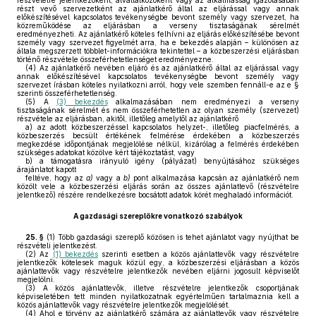
részvételre jelentkezőként, alvállalkozóként vagy az alkalmasság igazolásában
részt vevő szervezetként az ajánlatkérő által az eljárással vagy annak
előkészítésével kapcsolatos tevékenységbe bevont személy vagy szervezet, ha
közreműködése az eljárásban a verseny tisztaságának sérelmét
eredményezheti. Az ajánlatkérő köteles felhívni az eljárás előkészítésébe bevont
személy vagy szervezet figyelmét arra, ha e bekezdés alapján – különösen az
általa megszerzett többlet-információkra tekintettel – a közbeszerzési eljárásban
történő részvétele összeférhetetlenséget eredményezne.
(4)
Az ajánlatkérő nevében eljáró és az ajánlatkérő által az eljárással vagy
annak előkészítésével kapcsolatos tevékenységbe bevont személy vagy
szervezet írásban köteles nyilatkozni arról, hogy vele szemben fennáll-e az e §
szerinti összeférhetetlenség.
(5)
A
(3) bekezdés
alkalmazásában nem eredményezi a verseny
tisztaságának sérelmét és nem összeférhetetlen az olyan személy (szervezet)
részvétele az eljárásban, akitől, illetőleg amelytől az ajánlatkérő
a)
az adott közbeszerzéssel kapcsolatos helyzet-, illetőleg piacfelmérés, a
közbeszerzés becsült értékének felmérése érdekében a közbeszerzés
megkezdése időpontjának megjelölése nélkül, kizárólag a felmérés érdekében
szükséges adatokat közölve kért tájékoztatást, vagy
b)
a támogatásra irányuló igény (pályázat) benyújtásához szükséges
árajánlatot kapott
feltéve, hogy az
a)
vagy a
b)
pont alkalmazása kapcsán az ajánlatkérő nem
közölt vele a közbeszerzési eljárás során az összes ajánlattevő (részvételre
jelentkező) részére rendelkezésre bocsátott adatok körét meghaladó információt.
A gazdasági szereplőkre vonatkozó szabályok
25. §
(1)
Több gazdasági szereplő közösen is tehet ajánlatot vagy nyújthat be
részvételi jelentkezést.
(2)
Az
(1) bekezdés
szerinti esetben a közös ajánlattevők vagy részvételre
jelentkezők kötelesek maguk közül egy, a közbeszerzési eljárásban a közös
ajánlattevők vagy részvételre jelentkezők nevében eljárni jogosult képviselőt
megjelölni.
(3)
A közös ajánlattevők, illetve részvételre jelentkezők csoportjának
képviseletében tett minden nyilatkozatnak egyértelműen tartalmaznia kell a
közös ajánlattevők vagy részvételre jelentkezők megjelölését.
(4)
Ahol e törvény az ajánlatkérő számára az ajánlattevők vagy részvételre