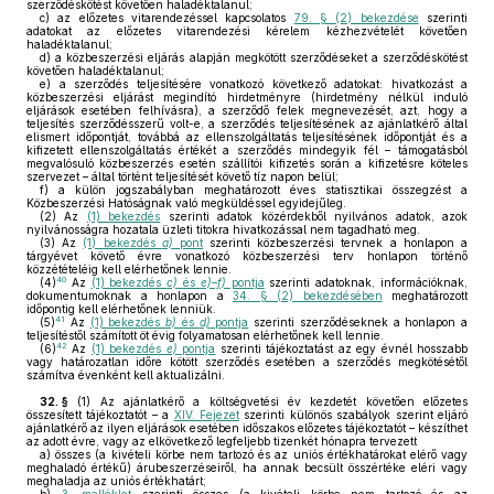
szerződéskötést követően haladéktalanul;
c)
az előzetes vitarendezéssel kapcsolatos
79. § (2) bekezdése
szerinti
adatokat az előzetes vitarendezési kérelem kézhezvételét követően
haladéktalanul;
d)
a közbeszerzési eljárás alapján megkötött szerződéseket a szerződéskötést
követően haladéktalanul;
e)
a szerződés teljesítésére vonatkozó következő adatokat: hivatkozást a
közbeszerzési eljárást megindító hirdetményre (hirdetmény nélkül induló
eljárások esetében felhívásra), a szerződő felek megnevezését, azt, hogy a
teljesítés szerződésszerű volt-e, a szerződés teljesítésének az ajánlatkérő által
elismert időpontját, továbbá az ellenszolgáltatás teljesítésének időpontját és a
kifizetett ellenszolgáltatás értékét a szerződés mindegyik fél – támogatásból
megvalósuló közbeszerzés esetén szállítói kifizetés során a kifizetésre köteles
szervezet – által történt teljesítését követő tíz napon belül;
f)
a külön jogszabályban meghatározott éves statisztikai összegzést a
Közbeszerzési Hatóságnak való megküldéssel egyidejűleg.
(2)
Az
(1) bekezdés
szerinti adatok közérdekből nyilvános adatok, azok
nyilvánosságra hozatala üzleti titokra hivatkozással nem tagadható meg.
(3)
Az
(1) bekezdés
a)
pont
szerinti közbeszerzési tervnek a honlapon a
tárgyévet követő évre vonatkozó közbeszerzési terv honlapon történő
közzétételéig kell elérhetőnek lennie.
40
(4)
Az
(1) bekezdés
c)
és
e)–f)
pontja
szerinti adatoknak, információknak,
dokumentumoknak a honlapon a
34. § (2) bekezdésében
meghatározott
időpontig kell elérhetőnek lenniük.
41
(5)
Az
(1) bekezdés
b)
és
d)
pontja
szerinti szerződéseknek a honlapon a
teljesítéstől számított öt évig folyamatosan elérhetőnek kell lennie.
42
(6)
Az
(1) bekezdés
e)
pontja
szerinti tájékoztatást az egy évnél hosszabb
vagy határozatlan időre kötött szerződés esetében a szerződés megkötésétől
számítva évenként kell aktualizálni.
32. §
(1)
Az ajánlatkérő a költségvetési év kezdetét követően előzetes
összesített tájékoztatót – a
XIV. Fejezet
szerinti különös szabályok szerint eljáró
ajánlatkérő az ilyen eljárások esetében időszakos előzetes tájékoztatót – készíthet
az adott évre, vagy az elkövetkező legfeljebb tizenkét hónapra tervezett
a)
összes (a kivételi körbe nem tartozó és az uniós értékhatárokat elérő vagy
meghaladó értékű) árubeszerzéseiről, ha annak becsült összértéke eléri vagy
meghaladja az uniós értékhatárt;