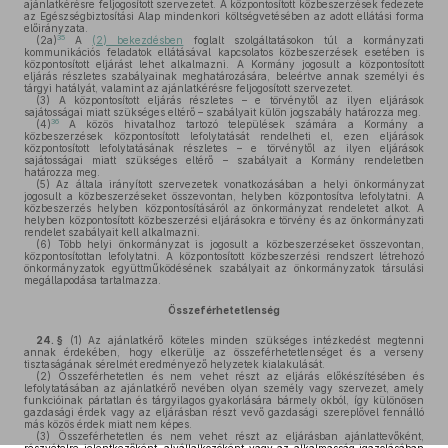
ajánlatkérésre feljogosított szervezetet. A központosított közbeszerzések fedezete
az Egészségbiztosítási Alap mindenkori költségvetésében az adott ellátási forma
előirányzata.
35
(2a)
A
(2) bekezdésben
foglalt szolgáltatásokon túl a kormányzati
kommunikációs feladatok ellátásával kapcsolatos közbeszerzések esetében is
központosított eljárást lehet alkalmazni. A Kormány jogosult a központosított
eljárás részletes szabályainak meghatározására, beleértve annak személyi és
tárgyi hatályát, valamint az ajánlatkérésre feljogosított szervezetet.
(3)
A központosított eljárás részletes – e törvénytől az ilyen eljárások
sajátosságai miatt szükséges eltérő – szabályait külön jogszabály határozza meg.
36
(4)
A közös hivatalhoz tartozó települések számára a Kormány a
közbeszerzések központosított lefolytatását rendelheti el, ezen eljárások
központosított lefolytatásának részletes – e törvénytől az ilyen eljárások
sajátosságai miatt szükséges eltérő – szabályait a Kormány rendeletben
határozza meg.
(5)
Az általa irányított szervezetek vonatkozásában a helyi önkormányzat
jogosult a közbeszerzéseket összevontan, helyben központosítva lefolytatni. A
közbeszerzés helyben központosításáról az önkormányzat rendeletet alkot. A
helyben központosított közbeszerzési eljárásokra e törvény és az önkormányzati
rendelet szabályait kell alkalmazni.
(6)
Több helyi önkormányzat is jogosult a közbeszerzéseket összevontan,
központosítottan lefolytatni. A központosított közbeszerzési rendszert létrehozó
önkormányzatok együttműködésének szabályait az önkormányzatok társulási
megállapodása tartalmazza.
Összeférhetetlenség
24. §
(1)
Az ajánlatkérő köteles minden szükséges intézkedést megtenni
annak érdekében, hogy elkerülje az összeférhetetlenséget és a verseny
tisztaságának sérelmét eredményező helyzetek kialakulását.
(2)
Összeférhetetlen és nem vehet részt az eljárás előkészítésében és
lefolytatásában az ajánlatkérő nevében olyan személy vagy szervezet, amely
funkcióinak pártatlan és tárgyilagos gyakorlására bármely okból, így különösen
gazdasági érdek vagy az eljárásban részt vevő gazdasági szereplővel fennálló
más közös érdek miatt nem képes.
(3)
Összeférhetetlen és nem vehet részt az eljárásban ajánlattevőként,