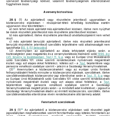
szervezet tevékenységi körével, valamint tevékenységének ellenőrzésével
függhetnek össze.
A verseny biztosítása
28. §
(1)
Az ajánlattevő vagy részvételre jelentkező ugyanabban a
közbeszerzési eljárásban – részajánlat-tételi lehetőség biztosítása esetén
ugyanazon rész tekintetében -
a)
nem tehet másik ajánlatot más ajánlattevővel közösen, illetve nem nyújthat
be másik részvételi jelentkezést más részvételre jelentkezővel közösen,
b)
más ajánlattevő, illetve részvételre jelentkező alvállalkozójaként nem vehet
részt,
c)
más ajánlatot benyújtó ajánlattevő, illetve más részvételi jelentkezést
benyújtó részvételre jelentkező szerződés teljesítésére való alkalmasságát nem
igazolhatja [
55. § (5) bekezdés
].
(2)
Amennyiben az ajánlatkérő az általa lefolytatott eljárás során, a
tisztességtelen piaci magatartás és a versenykorlátozás tilalmáról szóló
1996. évi
LVII. törvény (a továbbiakban: Tpvt.) 11. §-a
, vagy az Európai Unió Működéséről
szóló Szerződés 101. cikke szerinti rendelkezések nyilvánvaló megsértését
észleli vagy azt alapos okkal feltételezi, köteles azt – a
Tpvt.
bejelentésre vagy
panaszra vonatkozó szabályai szerint – jelezni a Gazdasági Versenyhivatalnak.
37
(3)
Amennyiben a közbeszerzésekért vagy az európai uniós források
felhasználásáért felelős miniszter a közbeszerzési eljárások, szerződések, illetve
szerződésmódosítások közbeszerzési-jogi ellenőrzése során a
Tpvt. 11. §-a
vagy
az Európai Unió Működéséről szóló Szerződés 101. cikke szerinti rendelkezések
nyilvánvaló megsértését észleli vagy azt alapos okkal feltételezi, a
Tpvt.
bejelentésre vagy panaszra vonatkozó szabályai szerint a Gazdasági
Versenyhivatalnak megtett jelzés során – a minősített adat kivételével – jogosult a
Gazdasági Versenyhivatalnak átadni az érintett közbeszerzés, szerződés, illetve
szerződésmódosítás ellenőrzése révén rendelkezésére álló bármely adatot.
Fenntartott szerződések
38
29. §
(1)
Az ajánlatkérő a közbeszerzési eljárásban való részvétel jogát
jogszabályban meghatározottak szerint fenntarthatja vagy köteles fenntartani az