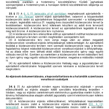
közzététele esetében a hirdetmény közzétételéhez fűződő joghatások
szempontjából a hirdetménynek a honlapon történő közzétételének időpontja az
irányadó.
33. §
(1)
A
6. § (1) bekezdés
a)–d)
pontjában
meghatározott ajánlatkérők –
kivéve a
XIV. Fejezet
szerint eljáró ajánlatkérőket, valamint a központosított
közbeszerzés során az ajánlatkérésre feljogosított szervezetet – a költségvetési
év elején, legkésőbb március 31. napjáig éves összesített közbeszerzési tervet (a
továbbiakban: közbeszerzési terv) kötelesek készíteni az adott évre tervezett
közbeszerzéseikről. A közbeszerzési tervet az ajánlatkérőnek legalább öt évig
meg kell őriznie. A közbeszerzési terv nyilvános.
(2)
A közbeszerzési terv elkészítése előtt az ajánlatkérő indíthat közbeszerzési
eljárást, amelyet a tervben szintén megfelelően szerepeltetni kell.
(3)
A közbeszerzési terv nem vonja maga után az abban megadott
közbeszerzésre vonatkozó eljárás lefolytatásának kötelezettségét. Az ajánlatkérő
továbbá a közbeszerzési tervben nem szereplő közbeszerzésre vagy a tervben
foglaltakhoz képest módosított közbeszerzésre vonatkozó eljárást is lefolytathatja,
ha az általa előre nem látható okból előállt közbeszerzési igény vagy egyéb
változás merült fel. Ezekben az esetekben a közbeszerzési tervet módosítani kell
az ilyen igény vagy egyéb változás felmerülésekor, megadva a módosítás indokát
is.
(4)
Az ajánlatkérő köteles a Közbeszerzési Hatóság vagy a jogszabályban az
ajánlatkérő ellenőrzésére feljogosított szervek kérésére a közbeszerzési tervét
megküldeni.
Az eljárások dokumentálására, a kapcsolattartásra és a határidők számítására
vonatkozó szabályok
34. §
(1)
Az ajánlatkérő minden egyes közbeszerzési eljárását – annak
előkészítésétől az eljárás alapján kötött szerződés teljesítéséig terjedően –
írásban, vagy az eljárási cselekmények elektronikus gyakorlása esetén külön, e
törvény felhatalmazása alapján alkotott jogszabály szerint elektronikusan köteles
dokumentálni.
(2)
A közbeszerzési eljárás előkészítésével, lefolytatásával kapcsolatban
keletkezett összes iratot a közbeszerzési eljárás lezárulásától [
30. § (2)
bekezdés
], a szerződés teljesítésével kapcsolatos összes iratot a szerződés