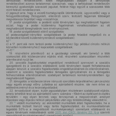
befolyással rendelkezővel kötött megállapodás alapján a befolyással
rendelkezővel azonos tartalommal szavaznak, vagy a befolyással rendelkezőn
keresztül gyakorolják szavazati jogukat, feltéve hogy együtt a szavazatok több
mint felével rendelkeznek,
c)
jogosult arra, hogy a vezető tisztségviselők (döntéshozók, ügyvezetők) vagy a
felügyelőbizottság (felügyeleti, ellenőrző szerv, testület) tagjainak többségét
megválassza (kijelölje) vagy visszahívja;
17.
postai szolgáltatás:
a postáról szóló törvényben így meghatározott fogalom
azzal, hogy a postai küldemény fogalmának vonatkozásában az ott
meghatározott tömeghatárok nem érvényesülnek;
18.
postai szolgáltatástól eltérő szolgáltatás:
a)
postaszolgálat-irányítási szolgáltatások (a postai feladást megelőző és a
kézbesítést követő küldeményrendező szolgáltatások);
11
b)
c)
a 17. pont alá nem tartozó postai küldeményhez (így például címzés nélküli
közvetlen küldeményhez) kapcsolódó szolgáltatások;
12
d)–f)
19.
részvételre jelentkező:
az a gazdasági szereplő, aki (amely) a több
szakaszból álló közbeszerzési eljárás első, részvételi szakaszában részvételi
jelentkezést nyújt be;
20.
szociális foglalkoztatási engedéllyel rendelkező szervezet:
a szociális
igazgatásról és a szociális ellátásokról szóló törvényben kapott felhatalmazás
alapján készült, a szociális foglalkoztatás engedélyezésének és ellenőrzésének,
valamint a szociális foglalkoztatási támogatás igénylésének és a támogatás
felhasználása ellenőrzésének szabályait tartalmazó kormányrendeletben így
meghatározott fogalom;
21.
támogatás:
a közbeszerzésre irányuló szerződés teljesítéséhez pénzeszköz
vagy egyéb anyagi előny juttatása az ajánlatkérő részére, ide nem értve az
adókedvezményt és a kezességvállalást;
22.
tervpályázat:
olyan, külön jogszabályban részletesen szabályozott eljárás,
amely lehetővé teszi az ajánlatkérő szerv számára – főként az építészet és építés
területén – egy olyan tervnek vagy tervrajznak a megszerzését, amelyet
díjazásos vagy díjazás nélküli pályáztatás után egy bírálóbizottság választott ki;
13
23.
védett munkahely: az akkreditált munkáltató általi foglalkoztatás, ha a
munkáltató biztosít tranzit vagy tartós foglalkoztatást, és munkavállalóinak
legalább 50%-a a megváltozott munkaképességű személyek ellátásairól és
egyes törvények módosításáról szóló
2011. évi CXCI. törvény 22. §-a
szerinti
megváltozott munkaképességű személynek minősül.