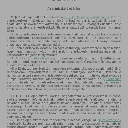
RENDELKEZÉSEK
Az ajánlatkérő eljárása
21. §
(1)
Az ajánlatkérők – kivéve a
6. § (1) bekezdés
g)–h)
pontja
szerinti
ajánlatkérőket – kötelesek az e törvény hatálya alá tartozásukról, valamint
adataikban bekövetkezett változásról a Közbeszerzési Hatóságot értesíteni az e
törvény hatálya alá kerülésüktől, illetve a változástól számított harminc napon
belül.
(2)
Az ajánlatkérő más ajánlatkérőt is meghatalmazhat azzal, hogy a javára
ajánlatkérőként közbeszerzési eljárást folytasson le. Ez azonban nem
eredményezheti a meghatalmazást adó ajánlatkérőre e törvény alapján
alkalmazandó szabályok megkerülését.
(3)
Több ajánlatkérő közösen is megvalósíthat egy közbeszerzést olyan módon,
hogy egy maguk közül kiválasztott ajánlatkérőt meghatalmaznak a
közbeszerzési eljárás lefolytatásával.
(4)
A
(2) és (3) bekezdések
szerinti esetben az eljárást megindító felhívásban
fel kell tüntetni, hogy az ajánlatkérő más ajánlatkérő(k) nevében (is) folytatja le
a közbeszerzési eljárást.
(5)
A Közbeszerzési Hatóság naprakész nyilvántartást vezet az ajánlatkérőkről
(ajánlatkérők nyilvántartása), és azt a honlapján közzéteszi, továbbá a
nyilvántartásban szereplő ajánlatkérőkről szükség szerint tájékoztatást nyújt az
Európai Bizottság részére. Amennyiben az érintett szervezet az
(1) bekezdés
szerinti bejelentési kötelezettségének nem tesz eleget, vagy az érintett
szervezet e törvény hatálya alá tartozása kétséges, a Közbeszerzési Hatóság a
Közbeszerzési Döntőbizottság eljárását kezdeményezheti.
22. §
(1)
Az ajánlatkérő köteles meghatározni a közbeszerzési eljárásai
előkészítésének, lefolytatásának, belső ellenőrzésének felelősségi rendjét, a
nevében eljáró, illetve az eljárásba bevont személyek, valamint szervezetek
felelősségi körét és a közbeszerzési eljárásai dokumentálási rendjét,
összhangban a vonatkozó jogszabályokkal. Ennek körében különösen meg kell
határoznia az eljárás során hozott döntésekért felelős személyt, személyeket,
vagy testületeket.
(2)
Ha az ajánlatkérő nem rendelkezik általános jellegű, az
(1) bekezdésnek
megfelelő közbeszerzési szabályzattal, vagy a szabályzattól – az abban
meghatározott módon – való eltérés feltételei fennállnak, legkésőbb az adott