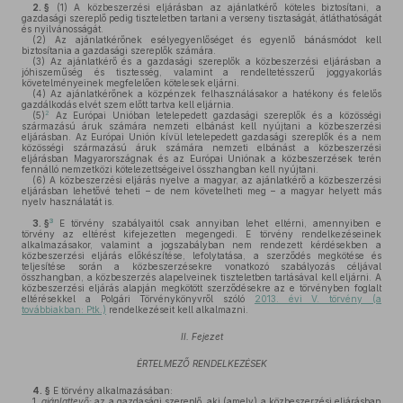
2. §
(1)
A közbeszerzési eljárásban az ajánlatkérő köteles biztosítani, a
gazdasági szereplő pedig tiszteletben tartani a verseny tisztaságát, átláthatóságát
és nyilvánosságát.
(2)
Az ajánlatkérőnek esélyegyenlőséget és egyenlő bánásmódot kell
biztosítania a gazdasági szereplők számára.
(3)
Az ajánlatkérő és a gazdasági szereplők a közbeszerzési eljárásban a
jóhiszeműség és tisztesség, valamint a rendeltetésszerű joggyakorlás
követelményeinek megfelelően kötelesek eljárni.
(4)
Az ajánlatkérőnek a közpénzek felhasználásakor a hatékony és felelős
gazdálkodás elvét szem előtt tartva kell eljárnia.
2
(5)
Az Európai Unióban letelepedett gazdasági szereplők és a közösségi
származású áruk számára nemzeti elbánást kell nyújtani a közbeszerzési
eljárásban. Az Európai Unión kívül letelepedett gazdasági szereplők és a nem
közösségi származású áruk számára nemzeti elbánást a közbeszerzési
eljárásban Magyarországnak és az Európai Uniónak a közbeszerzések terén
fennálló nemzetközi kötelezettségeivel összhangban kell nyújtani.
(6)
A közbeszerzési eljárás nyelve a magyar, az ajánlatkérő a közbeszerzési
eljárásban lehetővé teheti – de nem követelheti meg – a magyar helyett más
nyelv használatát is.
3
3. §
E törvény szabályaitól csak annyiban lehet eltérni, amennyiben e
törvény az eltérést kifejezetten megengedi. E törvény rendelkezéseinek
alkalmazásakor, valamint a jogszabályban nem rendezett kérdésekben a
közbeszerzési eljárás előkészítése, lefolytatása, a szerződés megkötése és
teljesítése során a közbeszerzésekre vonatkozó szabályozás céljával
összhangban, a közbeszerzés alapelveinek tiszteletben tartásával kell eljárni. A
közbeszerzési eljárás alapján megkötött szerződésekre az e törvényben foglalt
eltérésekkel a Polgári Törvénykönyvről szóló
2013. évi V. törvény (a
továbbiakban: Ptk.)
rendelkezéseit kell alkalmazni.
II. Fejezet
ÉRTELMEZŐ RENDELKEZÉSEK
4. §
E törvény alkalmazásában:
1.
ajánlattevő:
az a gazdasági szereplő, aki (amely) a közbeszerzési eljárásban