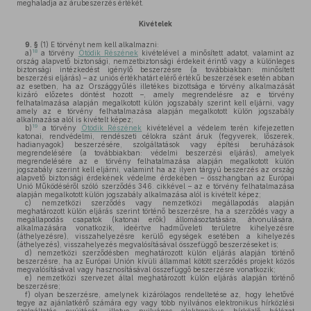
meghaladja az árubeszerzés értékét.
Kivételek
9. §
(1)
E törvényt nem kell alkalmazni:
18
a)
a törvény
Ötödik Részének
kivételével a minősített adatot, valamint az
ország alapvető biztonsági, nemzetbiztonsági érdekeit érintő vagy a különleges
biztonsági intézkedést igénylő beszerzésre (a továbbiakban: minősített
beszerzési eljárás) – az uniós értékhatárt elérő értékű beszerzések esetén abban
az esetben, ha az Országgyűlés illetékes bizottsága e törvény alkalmazását
kizáró előzetes döntést hozott –, amely megrendelésre az e törvény
felhatalmazása alapján megalkotott külön jogszabály szerint kell eljárni, vagy
amely az e törvény felhatalmazása alapján megalkotott külön jogszabály
alkalmazása alól is kivételt képez;
19
b)
a törvény
Ötödik Részének
kivételével a védelem terén kifejezetten
katonai, rendvédelmi, rendészeti célokra szánt áruk (fegyverek, lőszerek,
hadianyagok) beszerzésére, szolgáltatások vagy építési beruházások
megrendelésére (a továbbiakban: védelmi beszerzési eljárás), amelyek
megrendelésére az e törvény felhatalmazása alapján megalkotott külön
jogszabály szerint kell eljárni, valamint ha az ilyen tárgyú beszerzés az ország
alapvető biztonsági érdekének védelme érdekében – összhangban az Európai
Unió Működéséről szóló szerződés 346. cikkével – az e törvény felhatalmazása
alapján megalkotott külön jogszabály alkalmazása alól is kivételt képez;
c)
nemzetközi szerződés vagy nemzetközi megállapodás alapján
meghatározott külön eljárás szerint történő beszerzésre, ha a szerződés vagy a
megállapodás csapatok (katonai erők) állomásoztatására, átvonulására,
alkalmazására vonatkozik, ideértve hadműveleti területre kihelyezésre
(áthelyezésre), visszahelyezésre kerülő egységek esetében a kihelyezés
(áthelyezés), visszahelyezés megvalósításával összefüggő beszerzéseket is;
d)
nemzetközi szerződésben meghatározott külön eljárás alapján történő
beszerzésre, ha az Európai Unión kívüli állammal kötött szerződés projekt közös
megvalósításával vagy hasznosításával összefüggő beszerzésre vonatkozik;
e)
nemzetközi szervezet által meghatározott külön eljárás alapján történő
beszerzésre;
f)
olyan beszerzésre, amelynek kizárólagos rendeltetése az, hogy lehetővé
tegye az ajánlatkérő számára egy vagy több nyilvános elektronikus hírközlési