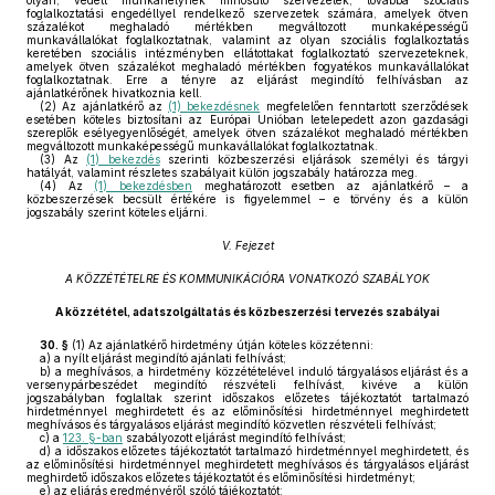
olyan, védett munkahelynek minősülő szervezetek, továbbá szociális
foglalkoztatási engedéllyel rendelkező szervezetek számára, amelyek ötven
százalékot meghaladó mértékben megváltozott munkaképességű
munkavállalókat foglalkoztatnak, valamint az olyan szociális foglalkoztatás
keretében szociális intézményben ellátottakat foglalkoztató szervezeteknek,
amelyek ötven százalékot meghaladó mértékben fogyatékos munkavállalókat
foglalkoztatnak. Erre a tényre az eljárást megindító felhívásban az
ajánlatkérőnek hivatkoznia kell.
(2)
Az ajánlatkérő az
(1) bekezdésnek
megfelelően fenntartott szerződések
esetében köteles biztosítani az Európai Unióban letelepedett azon gazdasági
szereplők esélyegyenlőségét, amelyek ötven százalékot meghaladó mértékben
megváltozott munkaképességű munkavállalókat foglalkoztatnak.
(3)
Az
(1) bekezdés
szerinti közbeszerzési eljárások személyi és tárgyi
hatályát, valamint részletes szabályait külön jogszabály határozza meg.
(4)
Az
(1) bekezdésben
meghatározott esetben az ajánlatkérő – a
közbeszerzések becsült értékére is figyelemmel – e törvény és a külön
jogszabály szerint köteles eljárni.
V. Fejezet
A KÖZZÉTÉTELRE ÉS KOMMUNIKÁCIÓRA VONATKOZÓ SZABÁLYOK
A közzététel, adatszolgáltatás és közbeszerzési tervezés szabályai
30. §
(1)
Az ajánlatkérő hirdetmény útján köteles közzétenni:
a)
a nyílt eljárást megindító ajánlati felhívást;
b)
a meghívásos, a hirdetmény közzétételével induló tárgyalásos eljárást és a
versenypárbeszédet megindító részvételi felhívást, kivéve a külön
jogszabályban foglaltak szerint időszakos előzetes tájékoztatót tartalmazó
hirdetménnyel meghirdetett és az előminősítési hirdetménnyel meghirdetett
meghívásos és tárgyalásos eljárást megindító közvetlen részvételi felhívást;
c)
a
123. §-ban
szabályozott eljárást megindító felhívást;
d)
a időszakos előzetes tájékoztatót tartalmazó hirdetménnyel meghirdetett, és
az előminősítési hirdetménnyel meghirdetett meghívásos és tárgyalásos eljárást
meghirdető időszakos előzetes tájékoztatót és előminősítési hirdetményt;
e)
az eljárás eredményéről szóló tájékoztatót;