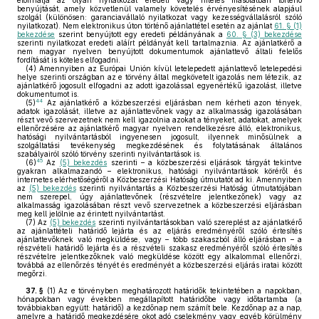
előírhatja az olyan nyilatkozat eredeti vagy hiteles másolatban történő
benyújtását, amely közvetlenül valamely követelés érvényesítésének alapjául
szolgál (különösen: garanciavállaló nyilatkozat vagy kezességvállalásról szóló
nyilatkozat). Nem elektronikus úton történő ajánlattétel esetén az ajánlat
61. § (1)
bekezdése
szerint benyújtott egy eredeti példányának a
60. § (3) bekezdése
szerinti nyilatkozat eredeti aláírt példányát kell tartalmaznia. Az ajánlatkérő a
nem magyar nyelven benyújtott dokumentumok ajánlattevő általi felelős
fordítását is köteles elfogadni.
(4)
Amennyiben az Európai Unión kívül letelepedett ajánlattevő letelepedési
helye szerinti országban az e törvény által megkövetelt igazolás nem létezik, az
ajánlatkérő jogosult elfogadni az adott igazolással egyenértékű igazolást, illetve
dokumentumot is.
44
(5)
Az ajánlatkérő a közbeszerzési eljárásban nem kérheti azon tények,
adatok igazolását, illetve az ajánlattevőnek vagy az alkalmasság igazolásában
részt vevő szervezetnek nem kell igazolnia azokat a tényeket, adatokat, amelyek
ellenőrzésére az ajánlatkérő magyar nyelven rendelkezésre álló, elektronikus,
hatósági nyilvántartásból ingyenesen jogosult, ilyennek minősülnek a
szolgáltatási tevékenység megkezdésének és folytatásának általános
szabályairól szóló törvény szerinti nyilvántartások is.
45
(6)
Az
(5) bekezdés
szerinti – a közbeszerzési eljárások tárgyát tekintve
gyakran alkalmazandó – elektronikus, hatósági nyilvántartások köréről és
internetes elérhetőségéről a Közbeszerzési Hatóság útmutatót ad ki. Amennyiben
az
(5) bekezdés
szerinti nyilvántartás a Közbeszerzési Hatóság útmutatójában
nem szerepel, úgy ajánlattevőnek (részvételre jelentkezőnek) vagy az
alkalmasság igazolásában részt vevő szervezetnek a közbeszerzési eljárásban
meg kell jelölnie az érintett nyilvántartást.
(7)
Az
(5) bekezdés
szerinti nyilvántartásokban való szereplést az ajánlatkérő
az ajánlattételi határidő lejárta és az eljárás eredményéről szóló értesítés
ajánlattevőknek való megküldése, vagy – több szakaszból álló eljárásban – a
részvételi határidő lejárta és a részvételi szakasz eredményéről szóló értesítés
részvételre jelentkezőknek való megküldése között egy alkalommal ellenőrzi,
továbbá az ellenőrzés tényét és eredményét a közbeszerzési eljárás iratai között
megőrzi.
37. §
(1)
Az e törvényben meghatározott határidők tekintetében a napokban,
hónapokban vagy években megállapított határidőbe vagy időtartamba (a
továbbiakban együtt: határidő) a kezdőnap nem számít bele. Kezdőnap az a nap,
amelyre a határidő megkezdésére okot adó cselekmény vagy egyéb körülmény