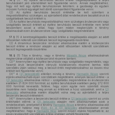
16. §
(1)
Az építési beruházás becsült értéke megállapításakor a teljes
beruházásért járó ellenértéket kell figyelembe venni. Annak megítéléséhez,
hogy mit kell egy építési beruházásnak tekinteni, a gazdasági és egyben
műszaki funkció egységét kell döntő szempontként figyelembe venni.
(2)
Az építési beruházás becsült értékébe be kell számítani a
megvalósításához szükséges, az ajánlatkérő által rendelkezésre bocsátott áruk és
szolgáltatások becsült értékét is.
(3)
Az építési beruházás megvalósításához nem szükséges árubeszerzés vagy
szolgáltatás becsült értékét az építési beruházás becsült értékébe nem lehet
beszámítani azzal a céllal, hogy ilyen módon megkerüljék e törvény
alkalmazását ezen árubeszerzésre vagy szolgáltatás megrendelésére.
17. §
(1)
A keretmegállapodás becsült értéke a megállapodás alapján az adott
időszakban kötendő szerződések becsült legmagasabb összértéke.
(2)
A dinamikus beszerzési rendszer alkalmazása esetén a közbeszerzés
becsült értéke a rendszer alapján az adott időszakban kötendő szerződések
becsült legmagasabb összértéke.
18. §
(1)
Tilos e törvény, vagy e törvény
Második Része
alkalmazásának
megkerülése céljából a közbeszerzést részekre bontani.
30
(2)
Amennyiben egy építési beruházás vagy szolgáltatás-megrendelés, vagy
hasonló áruk beszerzésére irányuló közbeszerzés részekre bontva, több
szerződés útján valósul meg, a becsült érték meghatározásához az összes rész
értékét kell figyelembe venni.
31
(3)
A
(2) bekezdéstől
eltérően mindig e törvény
Harmadik Része
szerinti
eljárás alkalmazható olyan szerződések megkötésére, amelyek becsült értéke – a
(2) bekezdés
alkalmazása nélkül – szolgáltatás megrendelése és árubeszerzés
esetében 21 824 000 forintnál, az építési beruházások esetében pedig 272 800
000 forintnál kevesebb, feltéve, hogy ezen egybe nem számított részek
összértéke nem haladja meg annak az értéknek a húsz százalékát, amit a
(2)
bekezdés
alkalmazása esetén állapított volna meg az ajánlatkérő a teljes
beszerzés becsült értékeként.
32
(4)
Amennyiben a beszerzés becsült értéke a
(2) bekezdés
szerint az uniós
értékhatárt elérné, a
(3) bekezdés
alapján nem alkalmazhatóak azok a
rendelkezések, amelyeket e törvény
Harmadik Része
a törvény alkalmazása alól
kivételként határoz meg [
120. §]. A (3) bekezdés
alkalmazásakor annak
megítéléséhez, hogy a
Harmadik Rész
szerint milyen eljárás folytatható le, az
egyes leválasztott szerződések értéke önállóan vehető figyelembe.