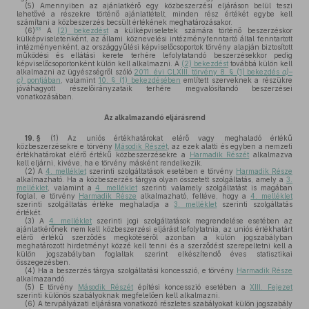
(5)
Amennyiben az ajánlatkérő egy közbeszerzési eljáráson belül teszi
lehetővé a részekre történő ajánlattételt, minden rész értékét egybe kell
számítani a közbeszerzés becsült értékének meghatározásakor.
33
(6)
A
(2) bekezdést
a külképviseletek számára történő beszerzéskor
külképviseletenként, az állami köznevelési intézményfenntartó által fenntartott
intézményenként, az országgyűlési képviselőcsoportok törvény alapján biztosított
működési és ellátási kerete terhére lefolytatandó beszerzésekkor pedig
képviselőcsoportonként külön kell alkalmazni. A
(2) bekezdést
továbbá külön kell
alkalmazni az ügyészségről szóló
2011. évi CLXIII. törvény 8. § (1) bekezdés
a)–
c)
pontjában
, valamint
10. § (1) bekezdésében
említett szerveknek a részükre
jóváhagyott részelőirányzataik terhére megvalósítandó beszerzései
vonatkozásában.
Az alkalmazandó eljárásrend
19. §
(1)
Az uniós értékhatárokat elérő vagy meghaladó értékű
közbeszerzésekre e törvény
Második Részét
, az ezek alatti és egyben a nemzeti
értékhatárokat elérő értékű közbeszerzésekre a
Harmadik Részét
alkalmazva
kell eljárni, kivéve, ha e törvény másként rendelkezik.
(2)
A
4. melléklet
szerinti szolgáltatások esetében e törvény
Harmadik Része
alkalmazható. Ha a közbeszerzés tárgya olyan összetett szolgáltatás, amely a
3.
melléklet
, valamint a
4. melléklet
szerinti valamely szolgáltatást is magában
foglal, e törvény
Harmadik Része
alkalmazható, feltéve, hogy a
4. melléklet
szerinti szolgáltatás értéke meghaladja a
3. melléklet
szerinti szolgáltatás
értékét.
(3)
A
4. melléklet
szerinti jogi szolgáltatások megrendelése esetében az
ajánlatkérőnek nem kell közbeszerzési eljárást lefolytatnia, az uniós értékhatárt
elérő értékű szerződés megkötéséről azonban a külön jogszabályban
meghatározott hirdetményt közzé kell tenni és a szerződést szerepeltetni kell a
külön jogszabályban foglaltak szerint elkészítendő éves statisztikai
összegezésben.
(4)
Ha a beszerzés tárgya szolgáltatási koncesszió, e törvény
Harmadik Része
alkalmazandó.
(5)
E törvény
Második Részét
építési koncesszió esetében a
XIII. Fejezet
szerinti különös szabályoknak megfelelően kell alkalmazni.
(6)
A tervpályázati eljárásra vonatkozó részletes szabályokat külön jogszabály