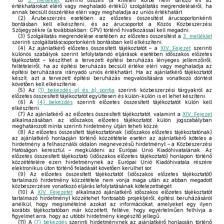
b)
3. melléklet
szerinti összes (a kivételi körbe nem tartozó és az
értékhatárokat elérő vagy meghaladó értékű) szolgáltatás megrendeléséről, ha
annak becsült összértéke eléri vagy meghaladja az uniós értékhatárt.
(2)
Árubeszerzés esetében az előzetes összesítést árucsoportonkénti
bontásban kell elkészíteni, és az árucsoportot a Közös Közbeszerzési
Szójegyzékre (a továbbiakban: CPV) történő hivatkozással kell megadni.
(3)
Szolgáltatás megrendelése esetében az előzetes összesítést a
3. melléklet
szerinti szolgáltatáscsoportonkénti bontásban kell elkészíteni.
(4)
Az ajánlatkérő előzetes összesített tájékoztatót – a
XIV. Fejezet
szerinti
különös szabályok szerint lefolytatandó eljárások esetében időszakos előzetes
tájékoztatót – készíthet a tervezett építési beruházás lényeges jellemzőiről,
feltételeiről, ha az építési beruházás becsült értéke eléri vagy meghaladja az
építési beruházásra irányadó uniós értékhatárt. Ha az ajánlatkérő tájékoztatót
készít, azt a tervezett építési beruházás megvalósítására vonatkozó döntést
követően kell elkészítenie.
(5)
Az
(1) bekezdés
a)
és
b)
pontja
szerinti közbeszerzési tárgyakról az
előzetes összesített tájékoztatót együttesen és külön-külön is el lehet készíteni.
(6)
A
(4) bekezdés
szerinti előzetes összesített tájékoztatót külön kell
elkészíteni.
(7)
Az ajánlatkérő az előzetes összesített tájékoztatót, valamint a
XIV. Fejezet
alkalmazásában az időszakos előzetes tájékoztatót külön jogszabályban
meghatározott minta szerinti hirdetmény útján teheti közzé.
(8)
Az előzetes összesített tájékoztatónak (időszakos előzetes tájékoztatónak)
az ajánlatkérő honlapján történő közzététele esetén az ajánlatkérő köteles a
hirdetmény a felhasználói oldalon megnevezésű hirdetményt – a Közbeszerzési
Hatóságon keresztül – megküldeni az Európai Unió Kiadóhivatalának. Az
előzetes összesített tájékoztató (időszakos előzetes tájékoztató) honlapon történő
közzétételére ezen hirdetménynek az Európai Unió Kiadóhivatala részére
elektronikus úton történő feladását követően kerülhet sor.
(9)
Az előzetes összesített tájékoztatót (időszakos előzetes tájékoztatót)
tartalmazó hirdetmény közzététele nem vonja maga után az abban megadott
közbeszerzésre vonatkozó eljárás lefolytatásának kötelezettségét.
(10)
A
XIV. Fejezetet
alkalmazó ajánlatkérő időszakos előzetes tájékoztatót
tartalmazó hirdetményt közzétehet fontosabb projektjéről, építési beruházásáról
anélkül, hogy megismételné azokat az információkat, amelyeket egy ilyen
korábbi tájékoztatóban már közzétett, feltéve, hogy egyértelműen felhívja a
figyelmet arra, hogy az utóbbi hirdetmény kiegészítő jellegű.
(11)
A
(7) bekezdés
szerinti hirdetménynek az ajánlatkérő honlapján történő