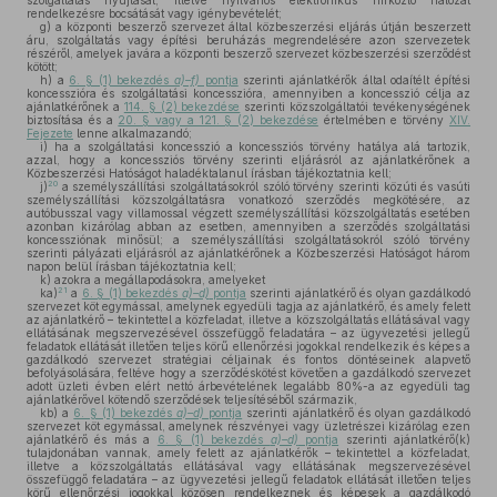
szolgáltatás nyújtását, illetve nyilvános elektronikus hírközlő hálózat
rendelkezésre bocsátását vagy igénybevételét;
g)
a központi beszerző szervezet által közbeszerzési eljárás útján beszerzett
áru, szolgáltatás vagy építési beruházás megrendelésére azon szervezetek
részéről, amelyek javára a központi beszerző szervezet közbeszerzési szerződést
kötött;
h)
a
6. § (1) bekezdés
a)–f)
pontja
szerinti ajánlatkérők által odaítélt építési
koncesszióra és szolgáltatási koncesszióra, amennyiben a koncesszió célja az
ajánlatkérőnek a
114. § (2) bekezdése
szerinti közszolgáltatói tevékenységének
biztosítása és a
20. § vagy a 121. § (2) bekezdése
értelmében e törvény
XIV.
Fejezete
lenne alkalmazandó;
i)
ha a szolgáltatási koncesszió a koncessziós törvény hatálya alá tartozik,
azzal, hogy a koncessziós törvény szerinti eljárásról az ajánlatkérőnek a
Közbeszerzési Hatóságot haladéktalanul írásban tájékoztatnia kell;
20
j)
a személyszállítási szolgáltatásokról szóló törvény szerinti közúti és vasúti
személyszállítási közszolgáltatásra vonatkozó szerződés megkötésére, az
autóbusszal vagy villamossal végzett személyszállítási közszolgáltatás esetében
azonban kizárólag abban az esetben, amennyiben a szerződés szolgáltatási
koncessziónak minősül; a személyszállítási szolgáltatásokról szóló törvény
szerinti pályázati eljárásról az ajánlatkérőnek a Közbeszerzési Hatóságot három
napon belül írásban tájékoztatnia kell;
k)
azokra a megállapodásokra, amelyeket
21
ka)
a
6. § (1) bekezdés
a)–d)
pontja
szerinti ajánlatkérő és olyan gazdálkodó
szervezet köt egymással, amelynek egyedüli tagja az ajánlatkérő, és amely felett
az ajánlatkérő – tekintettel a közfeladat, illetve a közszolgáltatás ellátásával vagy
ellátásának megszervezésével összefüggő feladatára – az ügyvezetési jellegű
feladatok ellátását illetően teljes körű ellenőrzési jogokkal rendelkezik és képes a
gazdálkodó szervezet stratégiai céljainak és fontos döntéseinek alapvető
befolyásolására, feltéve hogy a szerződéskötést követően a gazdálkodó szervezet
adott üzleti évben elért nettó árbevételének legalább 80%-a az egyedüli tag
ajánlatkérővel kötendő szerződések teljesítéséből származik,
kb)
a
6. § (1) bekezdés
a)–d)
pontja
szerinti ajánlatkérő és olyan gazdálkodó
szervezet köt egymással, amelynek részvényei vagy üzletrészei kizárólag ezen
ajánlatkérő és más a
6. § (1) bekezdés
a)–d)
pontja
szerinti ajánlatkérő(k)
tulajdonában vannak, amely felett az ajánlatkérők – tekintettel a közfeladat,
illetve a közszolgáltatás ellátásával vagy ellátásának megszervezésével
összefüggő feladatára – az ügyvezetési jellegű feladatok ellátását illetően teljes
körű ellenőrzési jogokkal közösen rendelkeznek és képesek a gazdálkodó