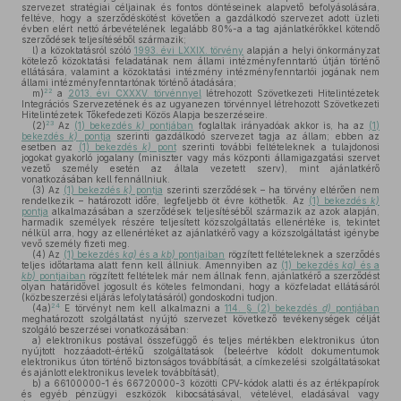
szervezet stratégiai céljainak és fontos döntéseinek alapvető befolyásolására,
feltéve, hogy a szerződéskötést követően a gazdálkodó szervezet adott üzleti
évben elért nettó árbevételének legalább 80%-a a tag ajánlatkérőkkel kötendő
szerződések teljesítéséből származik;
l)
a közoktatásról szóló
1993. évi LXXIX. törvény
alapján a helyi önkormányzat
kötelező közoktatási feladatának nem állami intézményfenntartó útján történő
ellátására, valamint a közoktatási intézmény intézményfenntartói jogának nem
állami intézményfenntartónak történő átadására;
22
m)
a
2013. évi CXXXV. törvénnyel
létrehozott Szövetkezeti Hitelintézetek
Integrációs Szervezetének és az ugyanezen törvénnyel létrehozott Szövetkezeti
Hitelintézetek Tőkefedezeti Közös Alapja beszerzéseire.
23
(2)
Az
(1) bekezdés
k)
pontjában
foglaltak irányadóak akkor is, ha az
(1)
bekezdés
k)
pontja
szerinti gazdálkodó szervezet tagja az állam; ebben az
esetben az
(1) bekezdés
k)
pont
szerinti további feltételeknek a tulajdonosi
jogokat gyakorló jogalany (miniszter vagy más központi államigazgatási szervet
vezető személy esetén az általa vezetett szerv), mint ajánlatkérő
vonatkozásában kell fennállniuk.
(3)
Az
(1) bekezdés
k)
pontja
szerinti szerződések – ha törvény eltérően nem
rendelkezik – határozott időre, legfeljebb öt évre köthetők. Az
(1) bekezdés
k)
pontja
alkalmazásában a szerződések teljesítéséből származik az azok alapján,
harmadik személyek részére teljesített közszolgáltatás ellenértéke is, tekintet
nélkül arra, hogy az ellenértéket az ajánlatkérő vagy a közszolgáltatást igénybe
vevő személy fizeti meg.
(4)
Az
(1) bekezdés
ka)
és a
kb)
pontjaiban
rögzített feltételeknek a szerződés
teljes időtartama alatt fenn kell állniuk. Amennyiben az
(1) bekezdés
ka)
és a
kb)
pontjaiban
rögzített feltételek már nem állnak fenn, ajánlatkérő a szerződést
olyan határidővel jogosult és köteles felmondani, hogy a közfeladat ellátásáról
(közbeszerzési eljárás lefolytatásáról) gondoskodni tudjon.
24
(4a)
E törvényt nem kell alkalmazni a
114. § (2) bekezdés
d)
pontjában
meghatározott szolgáltatást nyújtó szervezet következő tevékenységek célját
szolgáló beszerzései vonatkozásában:
a)
elektronikus postával összefüggő és teljes mértékben elektronikus úton
nyújtott hozzáadott-értékű szolgáltatások (beleértve kódolt dokumentumok
elektronikus úton történő biztonságos továbbítását, a címkezelési szolgáltatásokat
és ajánlott elektronikus levelek továbbítását),
b)
a 66100000-1 és 66720000-3 közötti CPV-kódok alatti és az értékpapírok
és egyéb pénzügyi eszközök kibocsátásával, vételével, eladásával vagy