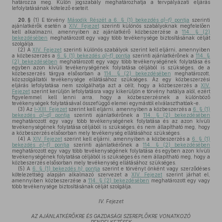
határozza meg. Külön jogszabály meghatározhatja a tervpályázati eljárás
lefolytatásának kötelező eseteit.
20. §
(1)
E törvény
Második Részét a 6. § (1) bekezdés
a)–f)
pontja
szerinti
ajánlatkérők esetén a
XIV. Fejezet
szerinti különös szabályoknak megfelelően
kell alkalmazni, amennyiben az ajánlatkérő közbeszerzése a
114. § (2)
bekezdésében
meghatározott egy vagy több tevékenysége biztosításának célját
szolgálja.
(2)
A
XIV. Fejezet
szerinti különös szabályok szerint kell eljárni, amennyiben
a közbeszerzés a
6. § (1) bekezdés
a)–f)
pontja
szerinti ajánlatkérőnek a
114. §
(2) bekezdésében
meghatározott egy vagy több tevékenységének folytatása és
egyben azon kívüli tevékenységének folytatása céljából is szükséges, de a
közbeszerzés tárgya elsősorban a
114. § (2) bekezdésében
meghatározott,
közszolgáltatói tevékenysége ellátásához szükséges. Az egy közbeszerzési
eljárás lefolytatása nem szolgálhatja azt a célt, hogy a közbeszerzés a
XIV.
Fejezet
szerint kerüljön lefolytatásra vagy kikerüljön e törvény hatálya alól, ezért
figyelemmel kell lenni arra, hogy a közbeszerzésnek a különböző
tevékenységek folytatásával összefüggő elemei egymástól elválaszthatóak-e.
(3)
Az
I–XIII. Fejezet
szerint kell eljárni, amennyiben a közbeszerzés a
6. § (1)
bekezdés
a)–d)
pontja
szerinti ajánlatkérőnek a
114. § (2) bekezdésében
meghatározott egy vagy több tevékenységének folytatása és az azon kívüli
tevékenységének folytatása céljából is szükséges, és nem állapítható meg, hogy
a közbeszerzés elsősorban mely tevékenység ellátásához szükséges.
(4)
A
XIV. Fejezet
szerint kell eljárni, amennyiben a közbeszerzés a
6. § (1)
bekezdés
e)–f)
pontja
szerinti ajánlatkérőnek a
114. § (2) bekezdésében
meghatározott egy vagy több tevékenységének folytatása és egyben azon kívüli
tevékenységének folytatása céljából is szükséges és nem állapítható meg, hogy a
közbeszerzés elsősorban mely tevékenység ellátásához szükséges.
(5)
A
6. § (1) bekezdés
h)
pontja
szerint e törvényt önként vagy szerződéses
kötelezettség alapján alkalmazó szervezet a
XIV. Fejezet
szerint járhat el,
amennyiben közbeszerzése a
114. § (2) bekezdésében
meghatározott egy vagy
több tevékenysége biztosításának célját szolgálja.
IV. Fejezet
AZ AJÁNLATKÉRŐKRE ÉS GAZDASÁGI SZEREPLŐKRE VONATKOZÓ