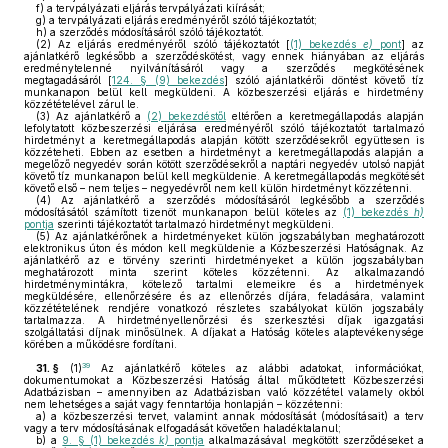
f)
a tervpályázati eljárás tervpályázati kiírását;
g)
a tervpályázati eljárás eredményéről szóló tájékoztatót;
h)
a szerződés módosításáról szóló tájékoztatót.
(2)
Az eljárás eredményéről szóló tájékoztatót [
(1) bekezdés
e)
pont
] az
ajánlatkérő legkésőbb a szerződéskötést, vagy ennek hiányában az eljárás
eredménytelenné nyilvánításáról vagy a szerződés megkötésének
megtagadásáról [
124. § (9) bekezdés
] szóló ajánlatkérői döntést követő tíz
munkanapon belül kell megküldeni. A közbeszerzési eljárás e hirdetmény
közzétételével zárul le.
(3)
Az ajánlatkérő a
(2) bekezdéstől
eltérően a keretmegállapodás alapján
lefolytatott közbeszerzési eljárása eredményéről szóló tájékoztatót tartalmazó
hirdetményt a keretmegállapodás alapján kötött szerződésekről együttesen is
közzéteheti. Ebben az esetben a hirdetményt a keretmegállapodás alapján a
megelőző negyedév során kötött szerződésekről a naptári negyedév utolsó napját
követő tíz munkanapon belül kell megküldenie. A keretmegállapodás megkötését
követő első – nem teljes – negyedévről nem kell külön hirdetményt közzétenni.
(4)
Az ajánlatkérő a szerződés módosításáról legkésőbb a szerződés
módosításától számított tizenöt munkanapon belül köteles az
(1) bekezdés
h)
pontja
szerinti tájékoztatót tartalmazó hirdetményt megküldeni.
(5)
Az ajánlatkérőnek a hirdetményeket külön jogszabályban meghatározott
elektronikus úton és módon kell megküldenie a Közbeszerzési Hatóságnak. Az
ajánlatkérő az e törvény szerinti hirdetményeket a külön jogszabályban
meghatározott minta szerint köteles közzétenni. Az alkalmazandó
hirdetménymintákra, kötelező tartalmi elemeikre és a hirdetmények
megküldésére, ellenőrzésére és az ellenőrzés díjára, feladására, valamint
közzétételének rendjére vonatkozó részletes szabályokat külön jogszabály
tartalmazza. A hirdetményellenőrzési és szerkesztési díjak igazgatási
szolgáltatási díjnak minősülnek. A díjakat a Hatóság köteles alaptevékenysége
körében a működésre fordítani.
39
31. §
(1)
Az ajánlatkérő köteles az alábbi adatokat, információkat,
dokumentumokat a Közbeszerzési Hatóság által működtetett Közbeszerzési
Adatbázisban – amennyiben az Adatbázisban való közzététel valamely okból
nem lehetséges a saját vagy fenntartója honlapján – közzétenni:
a)
a közbeszerzési tervet, valamint annak módosítását (módosításait) a terv
vagy a terv módosításának elfogadását követően haladéktalanul;
b)
a
9. § (1) bekezdés
k)
pontja
alkalmazásával megkötött szerződéseket a