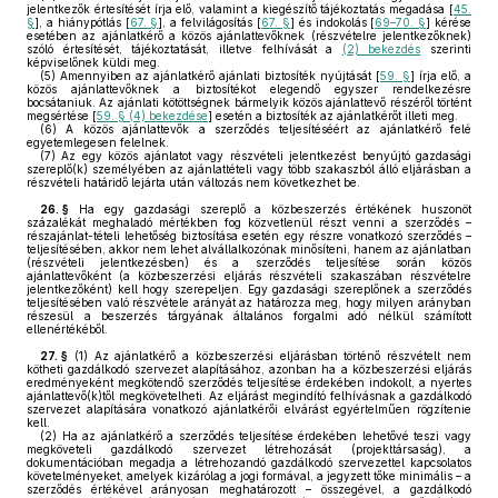
jelentkezők értesítését írja elő, valamint a kiegészítő tájékoztatás megadása [
45.
§
], a hiánypótlás [
67. §
], a felvilágosítás [
67. §
] és indokolás [
69–70. §
] kérése
esetében az ajánlatkérő a közös ajánlattevőknek (részvételre jelentkezőknek)
szóló értesítését, tájékoztatását, illetve felhívását a
(2) bekezdés
szerinti
képviselőnek küldi meg.
(5)
Amennyiben az ajánlatkérő ajánlati biztosíték nyújtását [
59. §
] írja elő, a
közös ajánlattevőknek a biztosítékot elegendő egyszer rendelkezésre
bocsátaniuk. Az ajánlati kötöttségnek bármelyik közös ajánlattevő részéről történt
megsértése [
59. § (4) bekezdése
] esetén a biztosíték az ajánlatkérőt illeti meg.
(6)
A közös ajánlattevők a szerződés teljesítéséért az ajánlatkérő felé
egyetemlegesen felelnek.
(7)
Az egy közös ajánlatot vagy részvételi jelentkezést benyújtó gazdasági
szereplő(k) személyében az ajánlattételi vagy több szakaszból álló eljárásban a
részvételi határidő lejárta után változás nem következhet be.
26. §
Ha egy gazdasági szereplő a közbeszerzés értékének huszonöt
százalékát meghaladó mértékben fog közvetlenül részt venni a szerződés –
részajánlat-tételi lehetőség biztosítása esetén egy részre vonatkozó szerződés –
teljesítésében, akkor nem lehet alvállalkozónak minősíteni, hanem az ajánlatban
(részvételi jelentkezésben) és a szerződés teljesítése során közös
ajánlattevőként (a közbeszerzési eljárás részvételi szakaszában részvételre
jelentkezőként) kell hogy szerepeljen. Egy gazdasági szereplőnek a szerződés
teljesítésében való részvétele arányát az határozza meg, hogy milyen arányban
részesül a beszerzés tárgyának általános forgalmi adó nélkül számított
ellenértékéből.
27. §
(1)
Az ajánlatkérő a közbeszerzési eljárásban történő részvételt nem
kötheti gazdálkodó szervezet alapításához, azonban ha a közbeszerzési eljárás
eredményeként megkötendő szerződés teljesítése érdekében indokolt, a nyertes
ajánlattevő(k)től megkövetelheti. Az eljárást megindító felhívásnak a gazdálkodó
szervezet alapítására vonatkozó ajánlatkérői elvárást egyértelműen rögzítenie
kell.
(2)
Ha az ajánlatkérő a szerződés teljesítése érdekében lehetővé teszi vagy
megköveteli gazdálkodó szervezet létrehozását (projekttársaság), a
dokumentációban megadja a létrehozandó gazdálkodó szervezettel kapcsolatos
követelményeket, amelyek kizárólag a jogi formával, a jegyzett tőke minimális – a
szerződés értékével arányosan meghatározott – összegével, a gazdálkodó