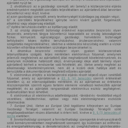
ajánlatot nyújt be;
2.
alvállalkozó:
az a gazdasági szereplő, aki (amely) a közbeszerzési eljárás
eredményeként megkötött szerződés teljesítésében az ajánlattevő által bevontan
közvetlenül vesz részt, kivéve
a)
azon gazdasági szereplőt, amely tevékenységét kizárólagos jog alapján végzi,
4
b)
a szerződés teljesítéséhez igénybe venni kívánt gyártót, forgalmazót,
alkatrész vagy alapanyag eladóját,
5
c)
építési beruházás esetén az építőanyag-eladót;
3.
az ország alapvető biztonsági érdekével kapcsolatos beszerzés:
olyan
beszerzés, amelynek tárgya közvetlenül kapcsolódik az ország lakosságának
fizikai, környezeti, egészségügyi, gazdasági, honvédelmi biztonságát
befolyásolni képes építési beruházáshoz, árubeszerzéshez, valamint
szolgáltatás megrendeléséhez, ideértve a védekezési készültség esetén a vízkár
közvetlen elhárítása érdekében szükséges beszerzéseket is;
4.
dinamikus beszerzési rendszer:
olyan, gyakori közbeszerzések
lebonyolítására szolgáló, teljes mértékben elektronikus folyamat, amelynek
jellemzői megfelelnek az ajánlatkérő által meghatározott követelményeknek, és
amelynek működése határozott idejű, érvényességi ideje alatt bármely olyan
ajánlattevő kérheti a rendszerbe való felvételét, aki, illetve amely megfelel az
alkalmassági követelményeknek, nem áll a kizáró okok hatálya alatt és
benyújtotta a dokumentációnak megfelelő előzetes ajánlatát;
5.
elektronikus árlejtés:
a közbeszerzési eljárás részét képező olyan ismétlődő
folyamat, amely az ajánlatoknak a
63. § (4) bekezdés
szerinti értékelését
követően új, az ellenszolgáltatás mértékére, és az ajánlatnak az értékelési
részszempontok szerinti egyes tartalmi elemeire vonatkozó kedvezőbb ajánlat
megtételét, és az ajánlatok rangsorolását elektronikus eszköz segítségével,
automatizáltan teszi lehetővé;
6.
elektronikus út:
elektronikus adatfeldolgozást, -tárolást és -továbbítást végző
vezetékes, rádiótechnikai, optikai vagy más elektromágneses eszközök
alkalmazása;
7.
Európai Unió,
illetve az
Európai Unió tagállama
kifejezésen az Európai
Gazdasági Térséget, valamint az Európai Gazdasági Térségről szóló
megállapodásokban részes államokat is érteni kell, kivéve a
9. § (1) bekezdés
d)
pontja
esetében;
8.
fenntarthatósági szempont:
a fenntarthatósági szempontok érvényesüléséről
szóló kormányrendeletben meghatározott szempont, így különösen az erőforrás-
és energiahatékonyság, a dematerializáció, az üvegházhatású gázkibocsátás-