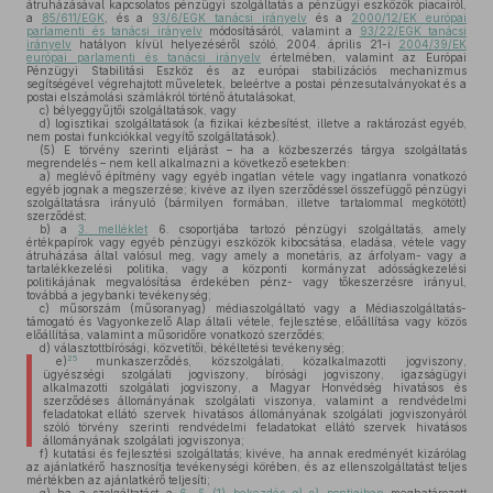
átruházásával kapcsolatos pénzügyi szolgáltatás a pénzügyi eszközök piacairól,
a
85/611/EGK
, és a
93/6/EGK tanácsi irányelv
és a
2000/12/EK európai
parlamenti és tanácsi irányelv
módosításáról, valamint a
93/22/EGK tanácsi
irányelv
hatályon kívül helyezéséről szóló, 2004. április 21-i
2004/39/EK
európai parlamenti és tanácsi irányelv
értelmében, valamint az Európai
Pénzügyi Stabilitási Eszköz és az európai stabilizációs mechanizmus
segítségével végrehajtott műveletek, beleértve a postai pénzesutalványokat és a
postai elszámolási számlákról történő átutalásokat,
c)
bélyeggyűjtői szolgáltatások, vagy
d)
logisztikai szolgáltatások (a fizikai kézbesítést, illetve a raktározást egyéb,
nem postai funkciókkal vegyítő szolgáltatások).
(5)
E törvény szerinti eljárást – ha a közbeszerzés tárgya szolgáltatás
megrendelés – nem kell alkalmazni a következő esetekben:
a)
meglévő építmény vagy egyéb ingatlan vétele vagy ingatlanra vonatkozó
egyéb jognak a megszerzése; kivéve az ilyen szerződéssel összefüggő pénzügyi
szolgáltatásra irányuló (bármilyen formában, illetve tartalommal megkötött)
szerződést;
b)
a
3. melléklet
6. csoportjába tartozó pénzügyi szolgáltatás, amely
értékpapírok vagy egyéb pénzügyi eszközök kibocsátása, eladása, vétele vagy
átruházása által valósul meg, vagy amely a monetáris, az árfolyam- vagy a
tartalékkezelési politika, vagy a központi kormányzat adósságkezelési
politikájának megvalósítása érdekében pénz- vagy tőkeszerzésre irányul,
továbbá a jegybanki tevékenység;
c)
műsorszám (műsoranyag) médiaszolgáltató vagy a Médiaszolgáltatás-
támogató és Vagyonkezelő Alap általi vétele, fejlesztése, előállítása vagy közös
előállítása, valamint a műsoridőre vonatkozó szerződés;
d)
választottbírósági, közvetítői, békéltetési tevékenység;
25
e)
munkaszerződés, közszolgálati, közalkalmazotti jogviszony,
ügyészségi szolgálati jogviszony, bírósági jogviszony, igazságügyi
alkalmazotti szolgálati jogviszony, a Magyar Honvédség hivatásos és
szerződéses állományának szolgálati viszonya, valamint a rendvédelmi
feladatokat ellátó szervek hivatásos állományának szolgálati jogviszonyáról
szóló törvény szerinti rendvédelmi feladatokat ellátó szervek hivatásos
állományának szolgálati jogviszonya;
f)
kutatási és fejlesztési szolgáltatás; kivéve, ha annak eredményét kizárólag
az ajánlatkérő hasznosítja tevékenységi körében, és az ellenszolgáltatást teljes
mértékben az ajánlatkérő teljesíti;