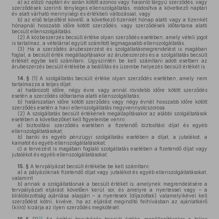
a)
az előző naptári év során kötött azonos vagy hasonló tárgyú szerződés, vagy
szerződések szerinti tényleges ellenszolgáltatás, módosítva a következő naptári
év alatt várható mennyiségi és értékbeli változással, vagy
b)
az első teljesítést követő, a következő tizenkét hónap alatti vagy a tizenkét
hónapnál hosszabb időre kötött szerződés, vagy szerződések időtartama alatti
becsült ellenszolgáltatás.
(2)
A közbeszerzés becsült értéke olyan szerződés esetében, amely vételi jogot
is tartalmaz, a vételárral együtt számított legmagasabb ellenszolgáltatás.
(3)
Ha a szerződés árubeszerzést és szolgáltatásmegrendelést is magában
foglal, a becsült érték megállapításakor az árubeszerzés és a szolgáltatás becsült
értékét egybe kell számítani. Úgyszintén be kell számítani adott esetben az
árubeszerzés becsült értékébe a beállítás és üzembe helyezés becsült értékét is.
14. §
(1)
A szolgáltatás becsült értéke olyan szerződés esetében, amely nem
tartalmazza a teljes díjat:
a)
határozott időre, négy évre vagy annál rövidebb időre kötött szerződés
esetén a szerződés időtartama alatti ellenszolgáltatás;
b)
határozatlan időre kötött szerződés vagy négy évnél hosszabb időre kötött
szerződés esetén a havi ellenszolgáltatás negyvennyolcszorosa.
(2)
A szolgáltatás becsült értékének megállapításakor az alábbi szolgáltatások
esetében a következőket kell figyelembe venni:
a)
biztosítási szerződés esetében a fizetendő biztosítási díjat és egyéb
ellenszolgáltatásokat;
b)
banki és egyéb pénzügyi szolgáltatás esetében a díjat, a jutalékot, a
kamatot és egyéb ellenszolgáltatásokat;
c)
a tervezést is magában foglaló szolgáltatás esetében a fizetendő díjat vagy
jutalékot és egyéb ellenszolgáltatásokat.
15. §
A tervpályázat becsült értékébe be kell számítani:
a)
a pályázóknak fizetendő díjat vagy jutalékot és egyéb ellenszolgáltatásokat,
valamint
b)
annak a szolgáltatásnak a becsült értékét is, amelynek megrendelésére a
tervpályázati eljárást követően kerül sor, és amelyre a nyertessel vagy – a
bírálóbizottság ajánlása alapján – a nyertesek (díjazottak) valamelyikével kell
szerződést kötni, kivéve, ha az eljárást megindító felhívásban az ajánlatkérő
(kiíró) kizárja az ilyen szerződés megkötését.
29