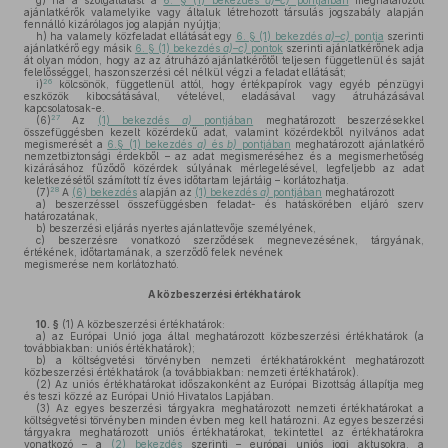
g)
ha a szolgáltatást a
6. § (1) bekezdés
a)–c)
pontjaiban
meghatározott
ajánlatkérők valamelyike vagy általuk létrehozott társulás jogszabály alapján
fennálló kizárólagos jog alapján nyújtja;
h)
ha valamely közfeladat ellátását egy
6. § (1) bekezdés
a)–c)
pontja
szerinti
ajánlatkérő egy másik
6. § (1) bekezdés
a)–c)
pontok
szerinti ajánlatkérőnek adja
át olyan módon, hogy az az átruházó ajánlatkérőtől teljesen függetlenül és saját
felelősséggel, haszonszerzési cél nélkül végzi a feladat ellátását;
26
i)
kölcsönök, függetlenül attól, hogy értékpapírok vagy egyéb pénzügyi
eszközök kibocsátásával, vételével, eladásával vagy átruházásával
kapcsolatosak-e.
27
(6)
Az
(1) bekezdés
a)
pontjában
meghatározott beszerzésekkel
összefüggésben kezelt közérdekű adat, valamint közérdekből nyilvános adat
megismerését a
6.§ (1) bekezdés
a)
és
b)
pontjában
meghatározott ajánlatkérő
nemzetbiztonsági érdekből – az adat megismeréséhez és a megismerhetőség
kizárásához fűződő közérdek súlyának mérlegelésével, legfeljebb az adat
keletkezésétől számított tíz éves időtartam lejártáig – korlátozhatja.
28
(7)
A
(6) bekezdés
alapján az
(1) bekezdés
a)
pontjában
meghatározott
a)
beszerzéssel összefüggésben feladat- és hatáskörében eljáró szerv
határozatának,
b)
beszerzési eljárás nyertes ajánlattevője személyének,
c)
beszerzésre vonatkozó szerződések megnevezésének, tárgyának,
értékének, időtartamának, a szerződő felek nevének
megismerése nem korlátozható.
A közbeszerzési értékhatárok
10. §
(1)
A közbeszerzési értékhatárok:
a)
az Európai Unió joga által meghatározott közbeszerzési értékhatárok (a
továbbiakban: uniós értékhatárok);
b)
a költségvetési törvényben nemzeti értékhatárokként meghatározott
közbeszerzési értékhatárok (a továbbiakban: nemzeti értékhatárok).
(2)
Az uniós értékhatárokat időszakonként az Európai Bizottság állapítja meg
és teszi közzé az Európai Unió Hivatalos Lapjában.
(3)
Az egyes beszerzési tárgyakra meghatározott nemzeti értékhatárokat a
költségvetési törvényben minden évben meg kell határozni. Az egyes beszerzési
tárgyakra meghatározott uniós értékhatárokat, tekintettel az értékhatárokra
vonatkozó – a
(2) bekezdés
szerinti – európai uniós jogi aktusokra, a