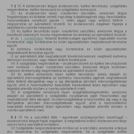
7. §
(1)
A közbeszerzés tárgya árubeszerzés, építési beruházás, szolgáltatás
megrendelése, építési koncesszió és szolgáltatási koncesszió.
(2)
Az árubeszerzés olyan visszterhes szerződés, amelynek tárgya
forgalomképes és birtokba vehető ingó dolog tulajdonjogának vagy használatára,
hasznosítására vonatkozó jognak – vételi joggal vagy anélkül történő –
megszerzése az ajánlatkérő részéről. Az árubeszerzés magában foglalja a
beállítást és üzembe helyezést is.
(3)
Az építési beruházás olyan visszterhes szerződés, amelynek tárgya a
következő valamelyik munka megrendelése (és átvétele) az ajánlatkérő részéről:
a)
az
1. mellékletben
felsorolt tevékenységek egyikéhez kapcsolódó munka
kivitelezése vagy kivitelezése és külön jogszabályban meghatározott tervezése
együtt;
b)
építmény kivitelezése vagy kivitelezése és külön jogszabályban
meghatározott tervezése együtt;
c)
az ajánlatkérő által meghatározott követelményeknek megfelelő építmény
bármilyen eszközzel, vagy módon történő kivitelezése.
(4)
A szolgáltatás megrendelése – árubeszerzésnek és építési beruházásnak
nem minősülő – olyan visszterhes szerződés, amelynek tárgya különösen
valamely tevékenység megrendelése az ajánlatkérő részéről.
(5)
Az építési koncesszió olyan építési beruházás, amely alapján az
ajánlatkérő ellenszolgáltatása az építmény hasznosítási jogának meghatározott
időre történő átengedése vagy e jog átengedése pénzbeli ellenszolgáltatással
együtt, ahol a hasznosításhoz kapcsolódó kockázatokat teljes egészében vagy
legalább jelentős részben a nyertes ajánlattevő viseli.
(6)
A szolgáltatási koncesszió olyan szolgáltatásmegrendelés, amelynek
alapján az ajánlatkérő a szolgáltatás nyújtásának jogát (hasznosítási jog)
meghatározott időre átengedi, és ellenszolgáltatása a hasznosítási jog vagy e jog
átengedése pénzbeli ellenszolgáltatással együtt, ahol a hasznosításhoz
kapcsolódó kockázatokat teljes egészében vagy legalább jelentős részben a
nyertes ajánlattevő viseli.
8. §
(1)
Ha a szerződés több – egymással szükségszerűen összefüggő –
közbeszerzési tárgyat foglal magában, a meghatározó értékű közbeszerzési tárgy
szerint kell a szerződést minősíteni.
(2)
Szolgáltatás megrendelésének minősül az a szerződés, amelynek a tárgya
áru beszerzése és szolgáltatás megrendelése, ha a szolgáltatás értéke