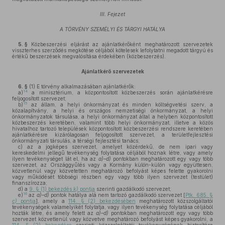
III. Fejezet
A TÖRVÉNY SZEMÉLYI ÉS TÁRGYI HATÁLYA
5. §
Közbeszerzési eljárást az ajánlatkérőként meghatározott szervezetek
visszterhes szerződés megkötése céljából kötelesek lefolytatni megadott tárgyú és
értékű beszerzések megvalósítása érdekében (közbeszerzés).
Ajánlatkérő szervezetek
6. §
(1)
E törvény alkalmazásában ajánlatkérők:
14
a)
a minisztérium, a központosított közbeszerzés során ajánlatkérésre
feljogosított szervezet;
15
b)
az állam, a helyi önkormányzat és minden költségvetési szerv, a
közalapítvány, a helyi és országos nemzetiségi önkormányzat, a helyi
önkormányzatok társulása, a helyi önkormányzat által a helyben központosított
közbeszerzés keretében, valamint több helyi önkormányzat, illetve a közös
hivatalhoz tartozó települések központosított közbeszerzési rendszere keretében
ajánlatkérésre kizárólagosan feljogosított szervezet, a területfejlesztési
önkormányzati társulás, a térségi fejlesztési tanács;
c)
az a jogképes szervezet, amelyet közérdekű, de nem ipari vagy
kereskedelmi jellegű tevékenység folytatása céljából hoznak létre, vagy amely
ilyen tevékenységet lát el, ha az
a)–d)
pontokban meghatározott egy vagy több
szervezet, az Országgyűlés vagy a Kormány külön-külön vagy együttesen,
közvetlenül vagy közvetetten meghatározó befolyást képes felette gyakorolni
vagy működését többségi részben egy vagy több ilyen szervezet (testület)
finanszírozza;
d)
a
9. § (1) bekezdés
k)
pontja
szerinti gazdálkodó szervezet;
16
e)
az
a)–d)
pontok hatálya alá nem tartozó gazdálkodó szervezet [
Ptk. 685. §
c)
pontja
], amely a
114. § (2) bekezdésében
meghatározott közszolgáltatói
tevékenységek valamelyikét folytatja, vagy ilyen tevékenység folytatása céljából
hozták létre, és amely felett az
a)–d)
pontokban meghatározott egy vagy több
szervezet közvetlenül vagy közvetve meghatározó befolyást képes gyakorolni, a