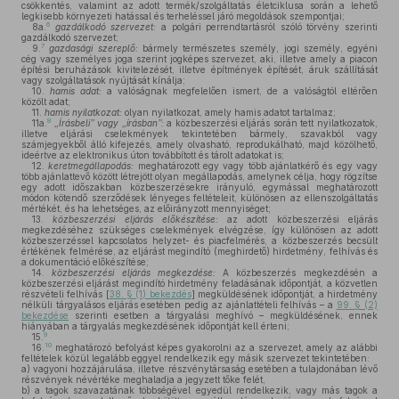
csökkentés, valamint az adott termék/szolgáltatás életciklusa során a lehető
legkisebb környezeti hatással és terheléssel járó megoldások szempontjai;
6
8a.
gazdálkodó szervezet:
a polgári perrendtartásról szóló törvény szerinti
gazdálkodó szervezet;
7
9.
gazdasági szereplő:
bármely természetes személy, jogi személy, egyéni
cég vagy személyes joga szerint jogképes szervezet, aki, illetve amely a piacon
építési beruházások kivitelezését, illetve építmények építését, áruk szállítását
vagy szolgáltatások nyújtását kínálja;
10.
hamis adat:
a valóságnak megfelelően ismert, de a valóságtól eltérően
közölt adat;
11.
hamis nyilatkozat:
olyan nyilatkozat, amely hamis adatot tartalmaz;
8
11a.
„Írásbeli” vagy „írásban”:
a közbeszerzési eljárás során tett nyilatkozatok,
illetve eljárási cselekmények tekintetében bármely, szavakból vagy
számjegyekből álló kifejezés, amely olvasható, reprodukálható, majd közölhető,
ideértve az elektronikus úton továbbított és tárolt adatokat is;
12.
keretmegállapodás:
meghatározott egy vagy több ajánlatkérő és egy vagy
több ajánlattevő között létrejött olyan megállapodás, amelynek célja, hogy rögzítse
egy adott időszakban közbeszerzésekre irányuló, egymással meghatározott
módon kötendő szerződések lényeges feltételeit, különösen az ellenszolgáltatás
mértékét, és ha lehetséges, az előirányzott mennyiséget;
13.
közbeszerzési eljárás előkészítése:
az adott közbeszerzési eljárás
megkezdéséhez szükséges cselekmények elvégzése, így különösen az adott
közbeszerzéssel kapcsolatos helyzet- és piacfelmérés, a közbeszerzés becsült
értékének felmérése, az eljárást megindító (meghirdető) hirdetmény, felhívás és
a dokumentáció előkészítése;
14.
közbeszerzési eljárás megkezdése:
A közbeszerzés megkezdésén a
közbeszerzési eljárást megindító hirdetmény feladásának időpontját, a közvetlen
részvételi felhívás [
38. § (1) bekezdés
] megküldésének időpontját, a hirdetmény
nélküli tárgyalásos eljárás esetében pedig az ajánlattételi felhívás – a
99. § (2)
bekezdése
szerinti esetben a tárgyalási meghívó – megküldésének, ennek
hiányában a tárgyalás megkezdésének időpontját kell érteni;
9
15.
10
16.
meghatározó befolyást képes gyakorolni az a szervezet, amely az alábbi
feltételek közül legalább eggyel rendelkezik egy másik szervezet tekintetében:
a)
vagyoni hozzájárulása, illetve részvénytársaság esetében a tulajdonában lévő
részvények névértéke meghaladja a jegyzett tőke felét,
b)
a tagok szavazatának többségével egyedül rendelkezik, vagy más tagok a