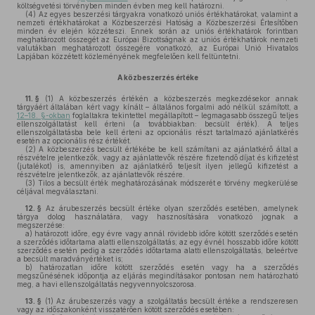
költségvetési törvényben minden évben meg kell határozni.
(4)
Az egyes beszerzési tárgyakra vonatkozó uniós értékhatárokat, valamint a
nemzeti értékhatárokat a Közbeszerzési Hatóság a Közbeszerzési Értesítőben
minden év elején közzéteszi. Ennek során az uniós értékhatárok forintban
meghatározott összegét az Európai Bizottságnak az uniós értékhatárok nemzeti
valutákban meghatározott összegére vonatkozó, az Európai Unió Hivatalos
Lapjában közzétett közleményének megfelelően kell feltüntetni.
A közbeszerzés értéke
11. §
(1)
A közbeszerzés értékén a közbeszerzés megkezdésekor annak
tárgyáért általában kért vagy kínált – általános forgalmi adó nélkül számított, a
12–18. §-okban
foglaltakra tekintettel megállapított – legmagasabb összegű teljes
ellenszolgáltatást kell érteni (a továbbiakban: becsült érték). A teljes
ellenszolgáltatásba bele kell érteni az opcionális részt tartalmazó ajánlatkérés
esetén az opcionális rész értékét.
(2)
A közbeszerzés becsült értékébe be kell számítani az ajánlatkérő által a
részvételre jelentkezők, vagy az ajánlattevők részére fizetendő díjat és kifizetést
(jutalékot) is, amennyiben az ajánlatkérő teljesít ilyen jellegű kifizetést a
részvételre jelentkezők, az ajánlattevők részére.
(3)
Tilos a becsült érték meghatározásának módszerét e törvény megkerülése
céljával megválasztani.
12. §
Az árubeszerzés becsült értéke olyan szerződés esetében, amelynek
tárgya dolog használatára, vagy hasznosítására vonatkozó jognak a
megszerzése:
a)
határozott időre, egy évre vagy annál rövidebb időre kötött szerződés esetén
a szerződés időtartama alatti ellenszolgáltatás; az egy évnél hosszabb időre kötött
szerződés esetén pedig a szerződés időtartama alatti ellenszolgáltatás, beleértve
a becsült maradványértéket is;
b)
határozatlan időre kötött szerződés esetén vagy ha a szerződés
megszűnésének időpontja az eljárás megindításakor pontosan nem határozható
meg, a havi ellenszolgáltatás negyvennyolcszorosa.
13. §
(1)
Az árubeszerzés vagy a szolgáltatás becsült értéke a rendszeresen
vagy az időszakonként visszatérően kötött szerződés esetében: