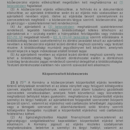
közbeszerzési eljárás előkészítését megelőzően kell meghatároznia az
(1)
bekezdésben
foglaltakat.
(3)
A közbeszerzési eljárás előkészítése, a felhívás és a dokumentáció
elkészítése, az ajánlatok értékelése során és az eljárás más szakaszában az
ajánlatkérő nevében eljáró, illetve az eljárásba bevont személyeknek és
szervezeteknek megfelelő – a közbeszerzés tárgya szerinti, közbeszerzési, jogi
és pénzügyi – szakértelemmel kell rendelkezniük.
(4)
Az ajánlatkérő a
(3) bekezdésben
meghatározott szakértelemmel
rendelkező, legalább háromtagú bírálóbizottságot köteles létrehozni az
ajánlatoknak a – szükség esetén a hiánypótlást, felvilágosítás vagy indokolás
[
67–70. §
] megadását követő –
63. § (3)–(4) bekezdése
szerinti elbírálására. A
bírálóbizottság írásbeli szakvéleményt és döntési javaslatot készít az ajánlatkérő
nevében a közbeszerzési eljárást lezáró döntést meghozó személy vagy testület
részére. A bírálóbizottsági munkáról jegyzőkönyvet kell készíteni, amelynek
részét képezik a tagok indokolással ellátott bírálati lapjai.
(5)
Az ajánlatkérő nevében az eljárást lezáró döntést meghozó személy nem
lehet a bírálóbizottság tagja. Testületi döntéshozatal esetén a döntéshozó
kizárólag tanácskozási joggal rendelkező személyt delegálhat a bírálóbizottságba.
Testületi döntéshozatal esetében név szerinti szavazást kell alkalmazni.
Központosított közbeszerzés
34
23. §
(1)
A Kormány a közbeszerzések központosított eljárás keretében
történő lefolytatását rendelheti el az általa irányított vagy felügyelt költségvetési
szervek, alapított közalapítványok, valamint azon állami tulajdonú gazdálkodó
szervezetek vonatkozásában, amelyek felett közvetlenül vagy közvetetten
meghatározó befolyást képes gyakorolni, meghatározva a központosított eljárás
személyi és tárgyi hatályát, az ajánlatkérésre feljogosított szervezetet (központi
beszerző szerv), valamint az eljáráshoz való csatlakozás lehetőségét. Jogszabály
vagy a támogató szervezet az államháztartásról szóló törvény szerinti
költségvetési támogatás nyújtását a központosított eljáráshoz való csatlakozás
feltételéhez kötheti.
(2)
Az Egészségbiztosítási Alapból finanszírozott szervezeteknél az
egészségügyi szolgáltatásokhoz kapcsolódóan központosított eljárást lehet
alkalmazni. A Kormány jogosult az eljárás részletes szabályainak
meghatározására, beleértve a személyi és tárgyi hatályt, valamint az