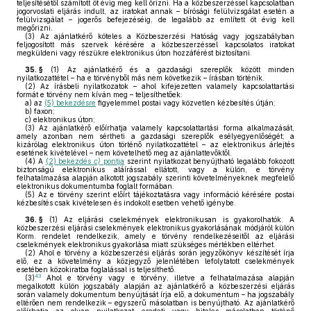
teljesítésétől számított öt évig meg kell őrizni. Ha a közbeszerzéssel kapcsolatban
jogorvoslati eljárás indult, az iratokat annak – bírósági felülvizsgálat esetén a
felülvizsgálat – jogerős befejezéséig, de legalább az említett öt évig kell
megőrizni.
(3)
Az ajánlatkérő köteles a Közbeszerzési Hatóság vagy jogszabályban
feljogosított más szervek kérésére a közbeszerzéssel kapcsolatos iratokat
megküldeni vagy részükre elektronikus úton hozzáférést biztosítani.
35. §
(1)
Az ajánlatkérő és a gazdasági szereplők között minden
nyilatkozattétel – ha e törvényből más nem következik – írásban történik.
(2)
Az írásbeli nyilatkozatok – ahol kifejezetten valamely kapcsolattartási
formát e törvény nem kíván meg – teljesíthetőek:
a)
az
(5) bekezdésre
figyelemmel postai vagy közvetlen kézbesítés útján;
b)
faxon;
c)
elektronikus úton;
(3)
Az ajánlatkérő előírhatja valamely kapcsolattartási forma alkalmazását,
amely azonban nem sértheti a gazdasági szereplők esélyegyenlőségét; a
kizárólag elektronikus úton történő nyilatkozattétel – az elektronikus árlejtés
esetének kivételével – nem követelhető meg az ajánlattevőktől.
(4)
A
(2) bekezdés
c)
pontja
szerint nyilatkozat benyújtható legalább fokozott
biztonságú elektronikus aláírással ellátott, vagy a külön, e törvény
felhatalmazása alapján alkotott jogszabály szerinti követelményeknek megfelelő
elektronikus dokumentumba foglalt formában.
(5)
Az e törvény szerint előírt tájékoztatásra vagy információ kérésére postai
kézbesítés csak kivételesen és indokolt esetben vehető igénybe.
36. §
(1)
Az eljárási cselekmények elektronikusan is gyakorolhatók. A
közbeszerzési eljárási cselekmények elektronikus gyakorlásának módjáról külön
Korm. rendelet rendelkezik, amely e törvény rendelkezéseitől az eljárási
cselekmények elektronikus gyakorlása miatt szükséges mértékben eltérhet.
(2)
Ahol e törvény a közbeszerzési eljárás során jegyzőkönyv készítését írja
elő, ez a követelmény a közjegyző jelenlétében lefolytatott cselekmények
esetében közokiratba foglalással is teljesíthető.
43
(3)
Ahol e törvény vagy e törvény, illetve a felhatalmazása alapján
megalkotott külön jogszabály alapján az ajánlatkérő a közbeszerzési eljárás
során valamely dokumentum benyújtását írja elő, a dokumentum – ha jogszabály
eltérően nem rendelkezik – egyszerű másolatban is benyújtható. Az ajánlatkérő