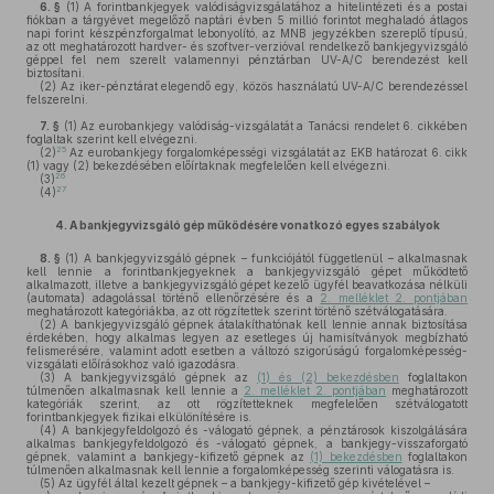
6. §
(1)
A forintbankjegyek valódiságvizsgálatához a hitelintézeti és a postai
fiókban a tárgyévet megelőző naptári évben 5 millió forintot meghaladó átlagos
napi forint készpénzforgalmat lebonyolító, az MNB jegyzékben szereplő típusú,
az ott meghatározott hardver- és szoftver-verzióval rendelkező bankjegyvizsgáló
géppel fel nem szerelt valamennyi pénztárban UV-A/C berendezést kell
biztosítani.
(2)
Az iker-pénztárat elegendő egy, közös használatú UV-A/C berendezéssel
felszerelni.
7. §
(1)
Az eurobankjegy valódiság-vizsgálatát a Tanácsi rendelet 6. cikkében
foglaltak szerint kell elvégezni.
25
(2)
Az eurobankjegy forgalomképességi vizsgálatát az EKB határozat 6. cikk
(1) vagy (2) bekezdésében előírtaknak megfelelően kell elvégezni.
26
(3)
27
(4)
4.
A bankjegyvizsgáló gép működésére vonatkozó egyes szabályok
8. §
(1)
A bankjegyvizsgáló gépnek – funkciójától függetlenül – alkalmasnak
kell lennie a forintbankjegyeknek a bankjegyvizsgáló gépet működtető
alkalmazott, illetve a bankjegyvizsgáló gépet kezelő ügyfél beavatkozása nélküli
(automata) adagolással történő ellenőrzésére és a
2. melléklet 2. pontjában
meghatározott kategóriákba, az ott rögzítettek szerint történő szétválogatására.
(2)
A bankjegyvizsgáló gépnek átalakíthatónak kell lennie annak biztosítása
érdekében, hogy alkalmas legyen az esetleges új hamisítványok megbízható
felismerésére, valamint adott esetben a változó szigorúságú forgalomképesség-
vizsgálati előírásokhoz való igazodásra.
(3)
A bankjegyvizsgáló gépnek az
(1) és (2) bekezdésben
foglaltakon
túlmenően alkalmasnak kell lennie a
2. melléklet 2. pontjában
meghatározott
kategóriák szerint, az ott rögzítetteknek megfelelően szétválogatott
forintbankjegyek fizikai elkülönítésére is.
(4)
A bankjegyfeldolgozó és -válogató gépnek, a pénztárosok kiszolgálására
alkalmas bankjegyfeldolgozó és -válogató gépnek, a bankjegy-visszaforgató
gépnek, valamint a bankjegy-kifizető gépnek az
(1) bekezdésben
foglaltakon
túlmenően alkalmasnak kell lennie a forgalomképesség szerinti válogatásra is.
(5)
Az ügyfél által kezelt gépnek – a bankjegy-kifizető gép kivételével –