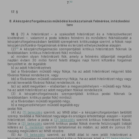
32
7.
17. §
8.
A készpénzforgalmazás működési kockázatainak felmérése, intézkedési
terv
18. §
(1)
A hitelintézet – a szakosított hitelintézet és a hitelszövetkezet
kivételével –, valamint a posta köteles felmérni és minősíteni fiókhálózatát a
készpénzforgalmazásban betöltött szerepének kritikussága szerint, a fiókok napi
készpénzkifizetési-forgalmának értéke és területi elhelyezkedése alapján.
33
(2)
A készpénzforgalmazás szempontjából kritikus hitelintézeti fióknak (a
továbbiakban: kritikus hitelintézeti fiók) minősül:
a)
minden olyan hitelintézeti fiók, amely a felmérés időpontját megelőző
naptári évben 30 millió forint feletti átlagos napi forint kifizetési forgalmat
bonyolított le, de legalább
b)
az adott hitelintézetnek
ba)
a fővárosban működő négy fiókja, ha az adott hitelintézet négynél több
fővárosi fiókkal rendelkezik, vagy
bb)
a fővárosban működő valamennyi fiókja, ha az adott hitelintézet négy vagy
annál kevesebb fővárosi fiókkal rendelkezik, és
bc)
az adott megyében – elsősorban a megyeszékhelyen – működő egy fiókja,
ha az adott hitelintézet az adott megyében fiókkal rendelkezik.
(3)
A készpénzforgalmazás szempontjából kritikus postai fióknak (a
továbbiakban: kritikus postai fiók) minősül:
a)
a fővárosban működő legalább négy,
b)
a megyeszékhelyen működő legalább egy
postai fiók.
(4)
Az
(1) bekezdés
szerinti, az MNB által – a készpénzforgalomban betöltött
szerep, továbbá a fiókhálózat nagysága és országos lefedettsége alapján – kijelölt
hitelintézet, illetve a posta a
(2) bekezdés
szerinti kritikus hitelintézeti fiókok,
illetve a
(3) bekezdés
szerinti kritikus postai fiókok évente felülvizsgált listáját
köteles az
5. melléklet
szerinti tartalommal és módon, az adott év június 30.
napjáig megküldeni az MNB részére.
(5)
Az
(1) bekezdés
szerinti, az MNB által ki nem jelölt hitelintézet a
készpénzforgalmazás szempontjából kritikus fiókjainak körét a
(2) bekezdésben