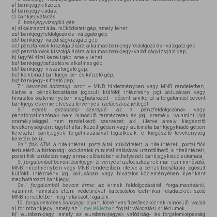
a)
bankjegykifizetés,
b)
bankjegykiadás,
c)
bankjegyátadás;
6.
bankjegyvizsgáló gép:
a)
alkalmazott által működtetett gép, amely lehet
aa)
bankjegyfeldolgozó és -válogató gép,
ab)
bankjegy-valódiságvizsgáló gép,
ac)
pénztárosok kiszolgálására alkalmas bankjegyfeldolgozó és -válogató gép,
ad)
pénztárosok kiszolgálására alkalmas bankjegy-valódiságvizsgáló gép,
b)
ügyfél által kezelt gép, amely lehet
ba)
bankjegybefizetésre alkalmas gép,
bb)
bankjegy-visszaforgató gép,
bc)
kombinált bankjegy be- és kifizető gép,
bd)
bankjegy-kifizető gép;
4
7.
bevonási határnap:
azon – MNB hirdetményben vagy MNB rendeletben,
illetve a pénzkibocsátásra jogosult külföldi intézmény jogi aktusában vagy
hivatalos közleményében meghatározott – időpont, amikortól a forgalomból bevont
bankjegy és érme elveszti törvényes fizetőeszköz jellegét;
5
8.
egyéb gazdasági szereplő:
az a pénzfeldolgozónak vagy
pénzforgalmazónak nem minősülő természetes és jogi személy, valamint jogi
személyiséggel nem rendelkező szervezet, aki, illetve amely kiegészítő
tevékenységként ügyfél által kezelt gépen vagy automata bankjegykiadó gépen
keresztül bankjegyek forgalmazásával foglalkozik, e kiegészítő tevékenység
keretén belül;
6
8a.
fióki ATM:
a hitelintézet, posta által működtetett, a hitelintézeti, postai fiók
területéről a biztonsági kockázatok minimalizálásával utántölthető, a hitelintézeti,
postai fiók területén vagy annak előterében elhelyezett bankjegykiadó automata.
9.
forgalomból bevont bankjegy:
törvényes fizetőeszköznek már nem minősülő,
MNB hirdetményben vagy MNB rendeletben, illetve a pénzkibocsátásra jogosult
külföldi intézmény jogi aktusában vagy hivatalos közleményében ilyenként
meghatározott bankjegy;
7
9a.
forgalomból bevont érme:
az érmék feldolgozásáról, forgalmazásáról,
valamint hamisítás elleni védelmével kapcsolatos technikai feladatokról szóló
MNB rendeletben meghatározott fogalom;
10.
forgalomképes bankjegy:
olyan, törvényes fizetőeszköznek minősülő, valódi
a)
forintbankjegy, amely az
1. mellékletben
foglalt válogatási kritériumok,
8
b)
eurobankjegy, amely az eurobankjegyek valódiság- és forgalomképesség