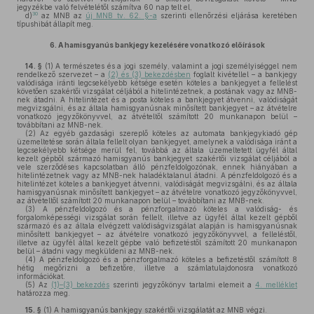
jegyzékbe való felvételétől számítva 60 nap telt el,
30
d)
az MNB az
új MNB tv. 62. §-a
szerinti ellenőrzési eljárása keretében
típushibát állapít meg.
6.
A hamisgyanús bankjegy kezelésére vonatkozó előírások
14. §
(1)
A természetes és a jogi személy, valamint a jogi személyiséggel nem
rendelkező szervezet – a
(2) és (3) bekezdésben
foglalt kivétellel – a bankjegy
valódisága iránti legcsekélyebb kétsége esetén köteles a bankjegyet a fellelést
követően szakértői vizsgálat céljából a hitelintézetnek, a postának vagy az MNB-
nek átadni. A hitelintézet és a posta köteles a bankjegyet átvenni, valódiságát
megvizsgálni, és az általa hamisgyanúsnak minősített bankjegyet – az átvételre
vonatkozó jegyzőkönyvvel, az átvételtől számított 20 munkanapon belül –
továbbítani az MNB-nek.
(2)
Az egyéb gazdasági szereplő köteles az automata bankjegykiadó gép
üzemeltetése során általa fellelt olyan bankjegyet, amelynek a valódisága iránt a
legcsekélyebb kétsége merül fel, továbbá az általa üzemeltetett ügyfél által
kezelt gépből származó hamisgyanús bankjegyet szakértői vizsgálat céljából a
vele szerződéses kapcsolatban álló pénzfeldolgozónak, ennek hiányában a
hitelintézetnek vagy az MNB-nek haladéktalanul átadni. A pénzfeldolgozó és a
hitelintézet köteles a bankjegyet átvenni, valódiságát megvizsgálni, és az általa
hamisgyanúsnak minősített bankjegyet – az átvételre vonatkozó jegyzőkönyvvel,
az átvételtől számított 20 munkanapon belül – továbbítani az MNB-nek.
(3)
A pénzfeldolgozó és a pénzforgalmazó köteles a valódiság- és
forgalomképességi vizsgálat során fellelt, illetve az ügyfél által kezelt gépből
származó és az általa elvégzett valódiságvizsgálat alapján is hamisgyanúsnak
minősített bankjegyet – az átvételre vonatkozó jegyzőkönyvvel, a felleléstől,
illetve az ügyfél által kezelt gépbe való befizetéstől számított 20 munkanapon
belül – átadni vagy megküldeni az MNB-nek.
(4)
A pénzfeldolgozó és a pénzforgalmazó köteles a befizetéstől számított 8
hétig megőrizni a befizetőre, illetve a számlatulajdonosra vonatkozó
információkat.
(5)
Az
(1)–(3) bekezdés
szerinti jegyzőkönyv tartalmi elemeit a
4. melléklet
határozza meg.
15. §
(1)
A hamisgyanús bankjegy szakértői vizsgálatát az MNB végzi.