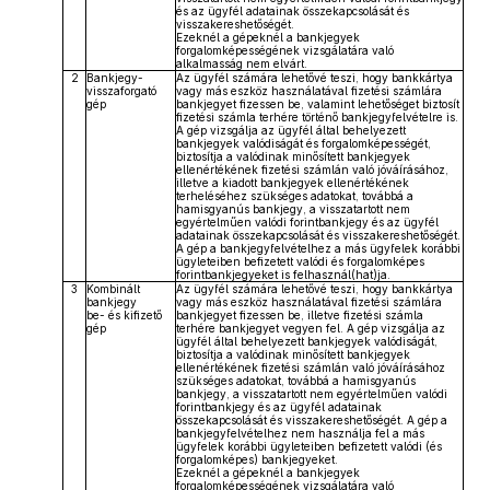
és az ügyfél adatainak összekapcsolását és
visszakereshetőségét.
Ezeknél a gépeknél a bankjegyek
forgalomképességének vizsgálatára való
alkalmasság nem elvárt.
2
Bankjegy-
Az ügyfél számára lehetővé teszi, hogy bankkártya
visszaforgató
vagy más eszköz használatával fizetési számlára
gép
bankjegyet fizessen be, valamint lehetőséget biztosít
fizetési számla terhére történő bankjegyfelvételre is.
A gép vizsgálja az ügyfél által behelyezett
bankjegyek valódiságát és forgalomképességét,
biztosítja a valódinak minősített bankjegyek
ellenértékének fizetési számlán való jóváírásához,
illetve a kiadott bankjegyek ellenértékének
terheléséhez szükséges adatokat, továbbá a
hamisgyanús bankjegy, a visszatartott nem
egyértelműen valódi forintbankjegy és az ügyfél
adatainak összekapcsolását és visszakereshetőségét.
A gép a bankjegyfelvételhez a más ügyfelek korábbi
ügyleteiben befizetett valódi és forgalomképes
forintbankjegyeket is felhasznál(hat)ja.
3
Kombinált
Az ügyfél számára lehetővé teszi, hogy bankkártya
bankjegy
vagy más eszköz használatával fizetési számlára
be- és kifizető
bankjegyet fizessen be, illetve fizetési számla
gép
terhére bankjegyet vegyen fel. A gép vizsgálja az
ügyfél által behelyezett bankjegyek valódiságát,
biztosítja a valódinak minősített bankjegyek
ellenértékének fizetési számlán való jóváírásához
szükséges adatokat, továbbá a hamisgyanús
bankjegy, a visszatartott nem egyértelműen valódi
forintbankjegy és az ügyfél adatainak
összekapcsolását és visszakereshetőségét. A gép a
bankjegyfelvételhez nem használja fel a más
ügyfelek korábbi ügyleteiben befizetett valódi (és
forgalomképes) bankjegyeket.
Ezeknél a gépeknél a bankjegyek
forgalomképességének vizsgálatára való