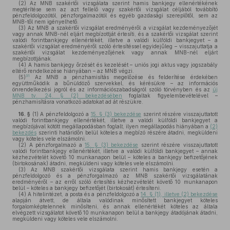
(2)
Az MNB szakértői vizsgálata szerint hamis bankjegy ellenértékének
megtérítése sem az azt fellelő vagy szakértői vizsgálat céljából továbbító
pénzfeldolgozótól, pénzforgalmazótól és egyéb gazdasági szereplőtől, sem az
MNB-től nem igényelhető.
(3)
Az MNB a szakértői vizsgálat eredményéről a vizsgálat kezdeményezőjét
vagy annak MNB-nél eljárt megbízottját értesíti, és a szakértői vizsgálat szerint
valódi forintbankjegy ellenértékét, illetve a valódi külföldi bankjegyet – a
szakértői vizsgálat eredményéről szóló értesítéssel egyidejűleg – visszajuttatja a
szakértői vizsgálat kezdeményezőjének vagy annak MNB-nél eljárt
megbízottjának.
(4)
A hamis bankjegy őrzését és kezelését – uniós jogi aktus vagy jogszabály
eltérő rendelkezése hiányában – az MNB végzi.
31
(5)
Az MNB a pénzhamisítás megelőzése és felderítése érdekében
együttműködik a bűnüldöző szervekkel, és kérésükre – az információs
önrendelkezési jogról és az információszabadságról szóló törvényben és az
új
MNB tv. 24. § (2) bekezdésében
foglaltak figyelembevételével –
pénzhamisításra vonatkozó adatokat ad át részükre.
16. §
(1)
A pénzfeldolgozó a
15. § (3) bekezdése
szerint részére visszajuttatott
valódi forintbankjegy ellenértékét, illetve a valódi külföldi bankjegyet a
megbízójával kötött megállapodásban foglalt, ilyen megállapodás hiányában a
(2)
bekezdés
szerinti határidőn belül köteles a megbízó részére átadni, megküldeni
vagy köteles vele elszámolni.
(2)
A pénzforgalmazó a
15. § (3) bekezdése
szerint részére visszajuttatott
valódi forintbankjegy ellenértékét, illetve a valódi külföldi bankjegyet – annak
kézhezvételét követő 10 munkanapon belül – köteles a bankjegy befizetőjének
(birtokosának) átadni, megküldeni vagy köteles vele elszámolni.
(3)
Az MNB szakértői vizsgálata szerint hamis bankjegy esetén a
pénzfeldolgozó és a pénzforgalmazó az MNB szakértői vizsgálatának
eredményéről – az erről szóló értesítés kézhezvételét követő 10 munkanapon
belül – köteles a bankjegy befizetőjét (birtokosát) értesíteni.
(4)
A hitelintézet, a posta és a pénzfeldolgozó a
14. § (1), illetve (2) bekezdése
alapján átvett, de általa valódinak minősített bankjegyet köteles
forgalomképtelennek minősíteni, és annak ellenértékét köteles az általa
elvégzett vizsgálatot követő 10 munkanapon belül a bankjegy átadójának átadni,
megküldeni vagy köteles vele elszámolni.