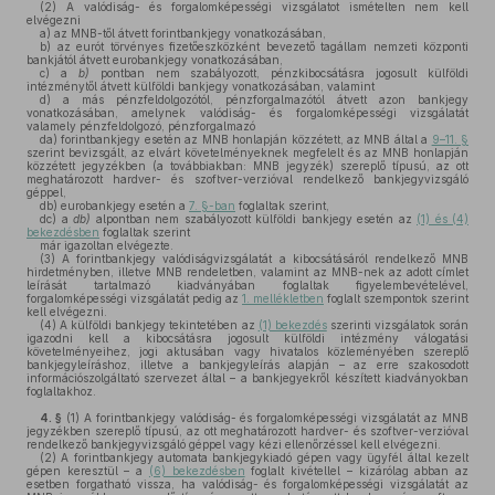
(2)
A valódiság- és forgalomképességi vizsgálatot ismételten nem kell
elvégezni
a)
az MNB-től átvett forintbankjegy vonatkozásában,
b)
az eurót törvényes fizetőeszközként bevezető tagállam nemzeti központi
bankjától átvett eurobankjegy vonatkozásában,
c)
a
b)
pontban nem szabályozott, pénzkibocsátásra jogosult külföldi
intézménytől átvett külföldi bankjegy vonatkozásában, valamint
d)
a más pénzfeldolgozótól, pénzforgalmazótól átvett azon bankjegy
vonatkozásában, amelynek valódiság- és forgalomképességi vizsgálatát
valamely pénzfeldolgozó, pénzforgalmazó
da)
forintbankjegy esetén az MNB honlapján közzétett, az MNB által a
9–11. §
szerint bevizsgált, az elvárt követelményeknek megfelelt és az MNB honlapján
közzétett jegyzékben (a továbbiakban: MNB jegyzék) szereplő típusú, az ott
meghatározott hardver- és szoftver-verzióval rendelkező bankjegyvizsgáló
géppel,
db)
eurobankjegy esetén a
7. §-ban
foglaltak szerint,
dc)
a
db)
alpontban nem szabályozott külföldi bankjegy esetén az
(1) és (4)
bekezdésben
foglaltak szerint
már igazoltan elvégezte.
(3)
A forintbankjegy valódiságvizsgálatát a kibocsátásáról rendelkező MNB
hirdetményben, illetve MNB rendeletben, valamint az MNB-nek az adott címlet
leírását tartalmazó kiadványában foglaltak figyelembevételével,
forgalomképességi vizsgálatát pedig az
1. mellékletben
foglalt szempontok szerint
kell elvégezni.
(4)
A külföldi bankjegy tekintetében az
(1) bekezdés
szerinti vizsgálatok során
igazodni kell a kibocsátásra jogosult külföldi intézmény válogatási
követelményeihez, jogi aktusában vagy hivatalos közleményében szereplő
bankjegyleíráshoz, illetve a bankjegyleírás alapján – az erre szakosodott
információszolgáltató szervezet által – a bankjegyekről készített kiadványokban
foglaltakhoz.
4. §
(1)
A forintbankjegy valódiság- és forgalomképességi vizsgálatát az MNB
jegyzékben szereplő típusú, az ott meghatározott hardver- és szoftver-verzióval
rendelkező bankjegyvizsgáló géppel vagy kézi ellenőrzéssel kell elvégezni.
(2)
A forintbankjegy automata bankjegykiadó gépen vagy ügyfél által kezelt
gépen keresztül – a
(6) bekezdésben
foglalt kivétellel – kizárólag abban az
esetben forgatható vissza, ha valódiság- és forgalomképességi vizsgálatát az