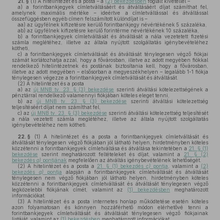
21. §
(1)
A hitelintézet és a posta – a
(2) bekezdésben
foglalt kivétellel –
a)
a forintbankjegyek címletváltásáért és átváltásáért díjat számíthat fel,
amelynek maximális mértéke – ideértve a címletváltással és átváltással
összefüggésben egyéb címen felszámított különdíjat is –
aa)
az ügyfélnek kifizetésre kerülő forintbankjegy névértékének 5 százaléka,
ab)
az ügyfélnek kifizetésre kerülő forintérme névértékének 10 százaléka,
b)
a forintbankjegyek címletváltását és átváltását a nála vezetetett fizetési
számla meglétéhez, illetve az általa nyújtott szolgáltatás igénybevételéhez
kötheti,
c)
a forintbankjegyek címletváltását és átváltását ténylegesen végző fiókjai
számát korlátozhatja azzal, hogy a fővárosban, illetve az adott megyében fiókkal
rendelkező hitelintézetnek és postának biztosítania kell, hogy a fővárosban,
illetve az adott megyében – elsősorban a megyeszékhelyen – legalább 1-1 fiókja
ténylegesen végezze a forintbankjegyek címletváltását és átváltását.
(2)
A hitelintézet és a posta
a)
az
új MNB tv. 23. § (3) bekezdése
szerinti átváltási kötelezettségének a
pénztárral rendelkező valamennyi fiókjában köteles eleget tenni,
b)
az
új MNB tv. 23. § (3) bekezdése
szerinti átváltási kötelezettség
teljesítéséért díjat nem számíthat fel,
c)
az
új MNB tv. 23. § (3) bekezdése
szerinti átváltási kötelezettség teljesítését
a nála vezetett számla meglétéhez, illetve az általa nyújtott szolgáltatás
igénybevételéhez nem kötheti.
22. §
(1)
A hitelintézet és a posta a forintbankjegyek címletváltását és
átváltását ténylegesen végző fiókjában jól látható helyen, hirdetményben köteles
közzétenni a forintbankjegyek címletváltása és átváltása tekintetében a
21. § (1)
bekezdése
szerint meghatározott feltételeket és díjat, valamint a
21. § (2)
bekezdés
a)
pontjának
megfelelően az átváltás igénybevételének lehetőségét.
(2)
A hitelintézet és a posta a
21. § (1) bekezdés
c)
pontja
, valamint a
(2)
bekezdés
a)
pontja
alapján a forintbankjegyek címletváltását és átváltását
ténylegesen nem végző fiókjában jól látható helyen, hirdetményben köteles
közzétenni a forintbankjegyek címletváltását és átváltását ténylegesen végző
legközelebbi fiókjának címét, valamint az
(1) bekezdésben
meghatározott
információkat.
(3)
A hitelintézet és a posta internetes honlap működtetése esetén köteles
azon folyamatosan és könnyen hozzáférhető módon elérhetővé tenni a
forintbankjegyek címletváltását és átváltását ténylegesen végző fiókjainak
listáját, valamint az
(1) bekezdésben
meghatározott információkat.