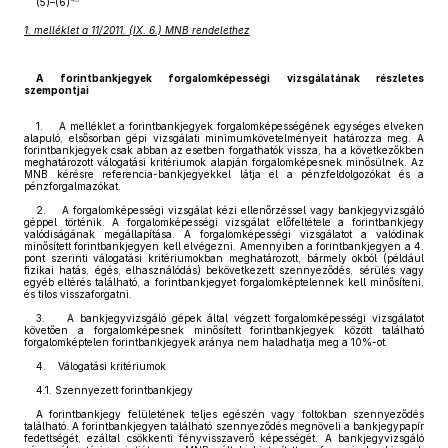
(5)–(6)
1. melléklet a 11/2011. (IX. 6.) MNB rendelethez
A forintbankjegyek forgalomképességi vizsgálatának részletes
szempontjai
1. A melléklet a forintbankjegyek forgalomképességének egységes elveken
alapuló, elsősorban gépi vizsgálati minimumkövetelményeit határozza meg. A
forintbankjegyek csak abban az esetben forgathatók vissza, ha a következőkben
meghatározott válogatási kritériumok alapján forgalomképesnek minősülnek. Az
MNB kérésre referencia-bankjegyekkel látja el a pénzfeldolgozókat és a
pénzforgalmazókat.
2. A forgalomképességi vizsgálat kézi ellenőrzéssel vagy bankjegyvizsgáló
géppel történik. A forgalomképességi vizsgálat előfeltétele a forintbankjegy
valódiságának megállapítása. A forgalomképességi vizsgálatot a valódinak
minősített forintbankjegyen kell elvégezni. Amennyiben a forintbankjegyen a 4.
pont szerinti válogatási kritériumokban meghatározott, bármely okból (például
fizikai hatás, égés, elhasználódás) bekövetkezett szennyeződés, sérülés vagy
egyéb eltérés található, a forintbankjegyet forgalomképtelennek kell minősíteni,
és tilos visszaforgatni.
3. A bankjegyvizsgáló gépek által végzett forgalomképességi vizsgálatot
követően a forgalomképesnek minősített forintbankjegyek között található
forgalomképtelen forintbankjegyek aránya nem haladhatja meg a 10%-ot.
4. Válogatási kritériumok
4.1. Szennyezett forintbankjegy
A forintbankjegy felületének teljes egészén vagy foltokban szennyeződés
található. A forintbankjegyen található szennyeződés megnöveli a bankjegypapír
fedettségét, ezáltal csökkenti fényvisszaverő képességét. A bankjegyvizsgáló