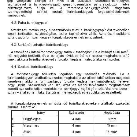
gép válogatási szintjét az MNB által biztosított referencia-bankjegyek
segítségével a bankjegyvizsgáló gépet üzemeltető pénzfeldolgozó, illetve
pénzforgalmazó állítja be. A referencia-bankjegyekénél magasabb
szennyezettségi szintet mutató forintbankjegyek forgalomképtelennek
minősülnek.
4.2. Puha bankjegypapír
Szerkezeti romlás vagy elhasználódás miatt a bankjegypapír észrevehetően
veszít tartásából, szilárdságából, puha tapintásúvá válik. Az erősen csökkent
szilárdságú forintbankjegyek forgalomképtelennek minősülnek.
4.3. Sarkánál behajtott forintbankjegy
2
A csonkának látszó forintbankjegy sarka visszahajlott. Ha a behajtás 130 mm
-
nél nagyobb területű, és a behajtás rövidebb élének hossza meghaladja a 10
mm-t, akkor a forintbankjegyet a forgalomképtelen kategóriába kell sorolni.
4.4. Szakadt forintbankjegy
A forintbankjegy felületén legalább egy szakadás található. Ha a
forintbankjegyen található szakadás meghaladja az alábbi táblázatban megadott
méreteket, akkor a forintbankjegy forgalomképtelennek minősítendő, feltéve,
hogy „nyílt” szakadásról van szó, azaz az alábbi táblázatban meghatározott
méretű szakadás teljes mértékben a bankjegyvizsgáló gép szállítási rendszere –
szíjak – által el nem takart területen helyezkedik el, és optikailag észlelhető.
A forgalomképtelennek minősítendő forintbankjegyeken található szakadás
minimális mértéke
Irány
Szélesség
Hosszúság
1
Függőleges
4 mm
8 mm
2
Vízszintes
4 mm
15 mm
3
Átlós
4 mm
18 mm*