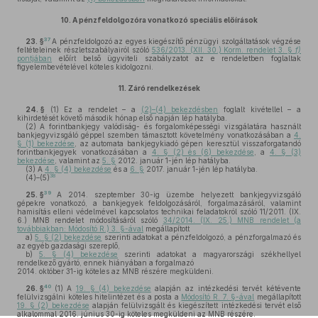
10.
A pénzfeldolgozóra vonatkozó speciális előírások
37
23. §
A pénzfeldolgozó az egyes kiegészítő pénzügyi szolgáltatások végzése
feltételeinek részletszabályairól szóló
536/2013. (XII. 30.) Korm. rendelet 3. §
f)
pontjában
előírt belső ügyviteli szabályzatot az e rendeletben foglaltak
figyelembevételével köteles kidolgozni.
11.
Záró rendelkezések
24. §
(1)
Ez a rendelet – a
(2)–(4) bekezdésben
foglalt kivétellel – a
kihirdetését követő második hónap első napján lép hatályba.
(2)
A forintbankjegy valódiság- és forgalomképességi vizsgálatára használt
bankjegyvizsgáló géppel szemben támasztott követelmény vonatkozásában a
4.
§ (1) bekezdése
, az automata bankjegykiadó gépen keresztül visszaforgatandó
forintbankjegyek vonatkozásában a
4. § (2) és (6) bekezdése
, a
4. § (3)
bekezdése
, valamint az
5. §
2012. január 1-jén lép hatályba.
(3)
A
4. § (4) bekezdése
és a
6. §
2017. január 1-jén lép hatályba.
38
(4)–(5)
39
25. §
A 2014. szeptember 30-ig üzembe helyezett bankjegyvizsgáló
gépekre vonatkozó, a bankjegyek feldolgozásáról, forgalmazásáról, valamint
hamisítás elleni védelmével kapcsolatos technikai feladatokról szóló 11/2011. (IX.
6.) MNB rendelet módosításáról szóló
34/2014. (IX. 25.) MNB rendelet (a
továbbiakban: Módosító R.) 3. §-ával
megállapított
a)
5. § (2) bekezdése
szerinti adatokat a pénzfeldolgozó, a pénzforgalmazó és
az egyéb gazdasági szereplő,
b)
5. § (4) bekezdése
szerinti adatokat a magyarországi székhellyel
rendelkező gyártó, ennek hiányában a forgalmazó
2014. október 31-ig köteles az MNB részére megküldeni.
40
26. §
(1)
A
19. § (4) bekezdése
alapján az intézkedési tervét kétévente
felülvizsgálni köteles hitelintézet és a posta a
Módosító R. 7. §-ával
megállapított
19. § (2) bekezdése
alapján felülvizsgált és kiegészített intézkedési tervét első
alkalommal 2016. június 30-ig köteles megküldeni az MNB részére.