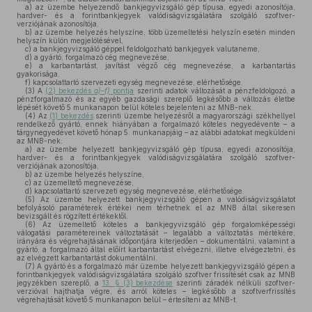
a)
az üzembe helyezendő bankjegyvizsgáló gép típusa, egyedi azonosítója,
hardver- és a forintbankjegyek valódiságvizsgálatára szolgáló szoftver-
verziójának azonosítója,
b)
az üzembe helyezés helyszíne, több üzemeltetési helyszín esetén minden
helyszín külön megjelölésével,
c)
a bankjegyvizsgáló géppel feldolgozható bankjegyek valutaneme,
d)
a gyártó, forgalmazó cég megnevezése,
e)
a karbantartást, javítást végző cég megnevezése, a karbantartás
gyakorisága,
f)
kapcsolattartó szervezeti egység megnevezése, elérhetősége.
(3)
A
(2) bekezdés
a)–f)
pontja
szerinti adatok változását a pénzfeldolgozó, a
pénzforgalmazó és az egyéb gazdasági szereplő legkésőbb a változás életbe
lépését követő 5 munkanapon belül köteles bejelenteni az MNB-nek.
(4)
Az
(1) bekezdés
szerinti üzembe helyezésről a magyarországi székhellyel
rendelkező gyártó, ennek hiányában a forgalmazó köteles negyedévente – a
tárgynegyedévet követő hónap 5. munkanapjáig – az alábbi adatokat megküldeni
az MNB-nek:
a)
az üzembe helyezett bankjegyvizsgáló gép típusa, egyedi azonosítója,
hardver- és a forintbankjegyek valódiságvizsgálatára szolgáló szoftver-
verziójának azonosítója,
b)
az üzembe helyezés helyszíne,
c)
az üzemeltető megnevezése,
d)
kapcsolattartó szervezeti egység megnevezése, elérhetősége.
(5)
Az üzembe helyezett bankjegyvizsgáló gépen a valódiságvizsgálatot
befolyásoló paraméterek értékei nem térhetnek el az MNB által sikeresen
bevizsgált és rögzített értékektől.
(6)
Az üzemeltető köteles a bankjegyvizsgáló gép forgalomképességi
válogatási paramétereinek változtatását – legalább a változtatás mértékére,
irányára és végrehajtásának időpontjára kiterjedően – dokumentálni, valamint a
gyártó, a forgalmazó által előírt karbantartást elvégezni, illetve elvégeztetni, és
az elvégzett karbantartást dokumentálni.
(7)
A gyártó és a forgalmazó már üzembe helyezett bankjegyvizsgáló gépen a
forintbankjegyek valódiságvizsgálatára szolgáló szoftver frissítését csak az MNB
jegyzékben szereplő, a
13. § (3) bekezdése
szerinti záradék nélküli szoftver-
verzióval hajthatja végre, és arról köteles – legkésőbb a szoftverfrissítés
végrehajtását követő 5 munkanapon belül – értesíteni az MNB-t.