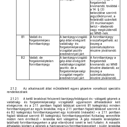
forgalomból
kivonandó, továbbá –
a 14. § (3)
bekezdése szerinti
jegyzőkönyvvel, a
felleléstől számított
20 munkanapon
belül – átadandó
vagy megküldendő
az MNB-nek.
B1
Valódi és
A bankjegyvizsgáló
A forintbankjegy
forgalomképes
gép által elvégzett
visszaforgatható, az
forintbankjegy
valódiság- és
összeg a
forgalomképességi
számlatulajdonos
vizsgálat pozitív
részére jóváírandó.
eredménnyel járt.
B2
Valódi, de
A bankjegyvizsgáló
A forintbankjegy a
forgalomképtelen
gép által elvégzett
forgalomból
forintbankjegy
valódiságvizsgálat
kivonandó, az MNB
pozitív, de a
részére átadandó, az
forgalomképességi
összeg a
vizsgálat negatív
számlatulajdonos
eredménnyel járt.
részére jóváírandó.
2.1.2. Az alkalmazott által működtetett egyes gépekre vonatkozó speciális
rendelkezések
2.1.2.1. A kettő lerakóval felszerelt bankjegyfeldolgozó és -válogató gépnek a
valódiság- és forgalomképességi vizsgálatot ugyanazon áthaladáskor kell
elvégeznie, és a 2.1.1. pontban foglalt táblázat szerinti B1 kategóriájú minden
forintbankjegyet az egyik lerakóba, míg a 2.1.1. pontban foglalt táblázat szerinti A
és B2 kategóriájú forintbankjegyeket egy különálló (második) – a 2.1.1. pontban
foglalt táblázat szerinti B1 kategóriájú forintbankjegyekkel fizikailag semmiféle
módon nem érintkező – lerakóba kell válogatnia. A gép második lerakójában
található forintbankjegyeken a gépi ellenőrzést ismét le kell futtatni. A második
áthaladás közben a gépnek a hamisgyanús forintbankjegyeket – külön lerakóba