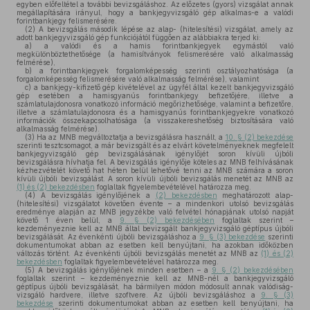
egyben előfeltétel a további bevizsgáláshoz. Az előzetes (gyors) vizsgálat annak
megállapítására irányul, hogy a bankjegyvizsgáló gép alkalmas-e a valódi
forintbankjegy felismerésére.
(2)
A bevizsgálás második lépése az alap- (hitelesítési) vizsgálat, amely az
adott bankjegyvizsgáló gép funkciójától függően az alábbiakra terjed ki:
a)
a valódi és a hamis forintbankjegyek egymástól való
megkülönböztethetősége (a hamisítványok felismerésére való alkalmasság
felmérése),
b)
a forintbankjegyek forgalomképesség szerinti osztályozhatósága (a
forgalomképesség felismerésére való alkalmasság felmérése), valamint
c)
a bankjegy-kifizető gép kivételével az ügyfél által kezelt bankjegyvizsgáló
gép esetében a hamisgyanús forintbankjegy befizetőjére, illetve a
számlatulajdonosra vonatkozó információ megőrizhetősége, valamint a befizetőre,
illetve a számlatulajdonosra és a hamisgyanús forintbankjegyekre vonatkozó
információk összekapcsolhatósága (a visszakereshetőség biztosítására való
alkalmasság felmérése).
(3)
Ha az MNB megváltoztatja a bevizsgálásra használt, a
10. § (2) bekezdése
szerinti tesztcsomagot, a már bevizsgált és az elvárt követelményeknek megfelelt
bankjegyvizsgáló gép bevizsgálásának igénylőjét soron kívüli újbóli
bevizsgálásra hívhatja fel. A bevizsgálás igénylője köteles az MNB felhívásának
kézhezvételét követő hat héten belül lehetővé tenni az MNB számára a soron
kívüli újbóli bevizsgálást. A soron kívüli újbóli bevizsgálás menetét az MNB az
(1) és (2) bekezdésben
foglaltak figyelembevételével határozza meg.
(4)
A bevizsgálás igénylőjének a
(2) bekezdésben
meghatározott alap-
(hitelesítési) vizsgálatot követően évente – a mindenkori utolsó bevizsgálás
eredménye alapján az MNB jegyzékbe való felvétel hónapjának utolsó napját
követő 1 éven belül, a
9. § (2) bekezdésében
foglaltak szerint –
kezdeményeznie kell az MNB által bevizsgált bankjegyvizsgáló géptípus újbóli
bevizsgálását. Az évenkénti újbóli bevizsgáláshoz a
9. § (3) bekezdése
szerinti
dokumentumokat abban az esetben kell benyújtani, ha azokban időközben
változás történt. Az évenkénti újbóli bevizsgálás menetét az MNB az
(1) és (2)
bekezdésben
foglaltak figyelembevételével határozza meg.
(5)
A bevizsgálás igénylőjének minden esetben – a
9. § (2) bekezdésében
foglaltak szerint – kezdeményeznie kell az MNB-nél a bankjegyvizsgáló
géptípus újbóli bevizsgálását, ha bármilyen módon módosult annak valódiság-
vizsgáló hardvere, illetve szoftvere. Az újbóli bevizsgáláshoz a
9. § (3)
bekezdése
szerinti dokumentumokat abban az esetben kell benyújtani, ha