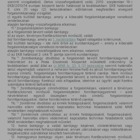
szerinti vizsgálatáról, illetve visszaforgatásáról szóló, 2010. szeptember 16-i
EKB/2010/14 európai központi banki határozat (a továbbiakban: EKB határozat)
6. cikk (1) vagy (2) bekezdésében előírtaknak megfelelően elvégzett
forgalomképességi vizsgálat,
c)
egyéb külföldi bankjegy, amely a kibocsátó forgalomképességre vonatkozó
rendelkezései
alapján bankjegy-visszaforgatásra alkalmas;
9
11.
forgalomképtelen bankjegy:
a)
a forgalomból bevont valódi bankjegy,
b)
az olyan, törvényes fizetőeszköznek minősülő, valódi
ba)
forintbankjegy, amely az
1. mellékletben
foglalt válogatási kritériumok,
bb)
külföldi bankjegy – ide nem értve az eurobankjegyet –, amely a kibocsátó
forgalomképességre vonatkozó rendelkezései
alapján bankjegy-visszaforgatásra nem alkalmas, valamint
c)
az EKB határozat 2. cikk 11. pontja szerinti eurobankjegy;
10
11a.
forintbankjegy átváltása:
a forgalomból bevont forintbankjegynek a
hitelintézet és a Posta Elszámoló Központot működtető intézmény (a
továbbiakban: posta) által az
új MNB tv. 23. § (3) bekezdése
szerinti határidőn
belül végrehajtott, valamint a nehezen felismerhető és sérült forintbankjegynek
azonos címletű, forgalomképes forintbankjegyre történő cseréje. Nem minősül
forintbankjegy átváltásának a forgalomból bevont, a nehezen felismerhető és a
sérült forintbankjegy fizetésül való elfogadása, ideértve az ügyfél saját fizetési
számlájára történő befizetést is;
11
11b.
forintbankjegyek címletváltása:
a forgalomképes, valamint a törvényes
fizetőeszköznek minősülő forgalomképtelen forintbankjegyeknek – azok
névértékével egyező összegben – más címletű, forgalomképes
forintbankjegyekre, illetve forintérmékre történő cseréje;
12
11c.
forintérme átváltása:
az érmék feldolgozásáról, forgalmazásáról, valamint
hamisítás elleni védelmével kapcsolatos technikai feladatokról szóló MNB
rendeletben meghatározott művelet;
13
11d.
forintérmék címletváltása:
az érmék feldolgozásáról, forgalmazásáról,
valamint hamisítás elleni védelmével kapcsolatos technikai feladatokról szóló
MNB rendeletben meghatározott művelet;
12.
hamis bankjegy:
a valódi bankjegy képének, címletértékének vagy
biztonsági elemeinek felhasználásával, annak utánzásával vagy módosításával,
megtévesztési szándékkal készített hamisítvány;
13.
hamisgyanús bankjegy:
olyan, akár törvényes fizetőeszköznek minősülő,