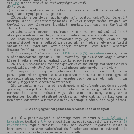
c)
a
Hpt.
szerinti pénzváltási tevékenységet közvetítő,
21
d)
a posta,
e)
a postai szolgáltatásokról szóló törvény szerinti nemzetközi postautalvány-
szolgáltatást nyújtó postai szolgáltató;
20.
pénztár:
a pénzforgalmazó fiókjában a 16. pont
aa), ae), af), ba), be)
és
bf)
alpontja szerinti készpénzforgalmazási művelet lebonyolítására szolgáló, az
ügyféltérrel egy légtérben kialakított munkaterület vagy az ügyféltértől
elkülönített helyiség;
21.
pénztáros:
a pénzforgalmazónak a 16. pont
aa), ae), af), ba), be)
és
bf)
alpontja szerinti készpénzforgalmazási műveletet végrehajtó alkalmazottja;
22.
számlatulajdonos:
az a természetes vagy jogi személy, valamint jogi
személyiséggel nem rendelkező szervezet, akinek, illetve amelynek a fizetési
számláján az ügyfél által kezelt gépen befizetett, illetve felvett készpénz
összege jóváírásra, illetve terhelésre kerül;
22
23.
törvényes fizetőeszköz:
az
új MNB tv. 4. § (2) bekezdése
szerinti, illetve
a pénzkibocsátásra jogosult külföldi intézmény jogi aktusában vagy hivatalos
közleményében ilyenként meghatározott bankjegy és érme;
24.
UV-A/C berendezés:
forintbankjegyek valódiság-vizsgálatát szolgáló olyan
segédeszköz, amely UV-A és UV-C hullámhossz tartományban is működik;
25.
ügyfél:
a készpénzforgalmazás keretében a pénzfeldolgozó, a
pénzforgalmazó, az ügyfél által kezelt gép, valamint az automata bankjegykiadó
gép szolgáltatását igénybe vevő természetes vagy jogi személy, valamint jogi
személyiséggel nem rendelkező szervezet;
26.
vis maior:
minden, a pénzfeldolgozót, a pénzforgalmazót és az egyéb
gazdasági szereplőt befolyásoló, elháríthatatlan, a bankjegyellátásban komoly
fennakadást okozó természeti vagy társadalmi körülmény, amely az e
rendeletben foglaltak teljesítését befolyásolja, illetve gátolja, így különösen a
természeti katasztrófa, a terrorcselekmény, a sztrájk, a háború és a polgárháború.
3.
A bankjegyek forgalmazására vonatkozó szabályok
3. §
(1)
A pénzfeldolgozó, a pénzforgalmazó, valamint a
4. § (2) és (6)
bekezdése
, továbbá a
7. §
vonatkozásában az egyéb gazdasági szereplő – a
(2)
bekezdésben
foglalt kivétellel – csak azt követően forgathatja vissza a
bankjegyeket, ha azok valódiságát és forgalomképességét megvizsgálta, és
azokat valódinak és forgalomképesnek minősítette.