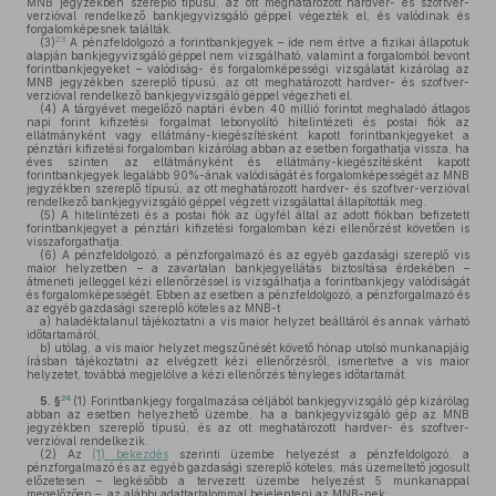
MNB jegyzékben szereplő típusú, az ott meghatározott hardver- és szoftver-
verzióval rendelkező bankjegyvizsgáló géppel végezték el, és valódinak és
forgalomképesnek találták.
23
(3)
A pénzfeldolgozó a forintbankjegyek – ide nem értve a fizikai állapotuk
alapján bankjegyvizsgáló géppel nem vizsgálható, valamint a forgalomból bevont
forintbankjegyeket – valódiság- és forgalomképességi vizsgálatát kizárólag az
MNB jegyzékben szereplő típusú, az ott meghatározott hardver- és szoftver-
verzióval rendelkező bankjegyvizsgáló géppel végezheti el.
(4)
A tárgyévet megelőző naptári évben 40 millió forintot meghaladó átlagos
napi forint kifizetési forgalmat lebonyolító hitelintézeti és postai fiók az
ellátmányként vagy ellátmány-kiegészítésként kapott forintbankjegyeket a
pénztári kifizetési forgalomban kizárólag abban az esetben forgathatja vissza, ha
éves szinten az ellátmányként és ellátmány-kiegészítésként kapott
forintbankjegyek legalább 90%-ának valódiságát és forgalomképességét az MNB
jegyzékben szereplő típusú, az ott meghatározott hardver- és szoftver-verzióval
rendelkező bankjegyvizsgáló géppel végzett vizsgálattal állapították meg.
(5)
A hitelintézeti és a postai fiók az ügyfél által az adott fiókban befizetett
forintbankjegyet a pénztári kifizetési forgalomban kézi ellenőrzést követően is
visszaforgathatja.
(6)
A pénzfeldolgozó, a pénzforgalmazó és az egyéb gazdasági szereplő vis
maior helyzetben – a zavartalan bankjegyellátás biztosítása érdekében –
átmeneti jelleggel kézi ellenőrzéssel is vizsgálhatja a forintbankjegy valódiságát
és forgalomképességét. Ebben az esetben a pénzfeldolgozó, a pénzforgalmazó és
az egyéb gazdasági szereplő köteles az MNB-t
a)
haladéktalanul tájékoztatni a vis maior helyzet beálltáról és annak várható
időtartamáról,
b)
utólag, a vis maior helyzet megszűnését követő hónap utolsó munkanapjáig
írásban tájékoztatni az elvégzett kézi ellenőrzésről, ismertetve a vis maior
helyzetet, továbbá megjelölve a kézi ellenőrzés tényleges időtartamát.
24
5. §
(1)
Forintbankjegy forgalmazása céljából bankjegyvizsgáló gép kizárólag
abban az esetben helyezhető üzembe, ha a bankjegyvizsgáló gép az MNB
jegyzékben szereplő típusú, és az ott meghatározott hardver- és szoftver-
verzióval rendelkezik.
(2)
Az
(1) bekezdés
szerinti üzembe helyezést a pénzfeldolgozó, a
pénzforgalmazó és az egyéb gazdasági szereplő köteles, más üzemeltető jogosult
előzetesen – legkésőbb a tervezett üzembe helyezést 5 munkanappal
megelőzően –, az alábbi adattartalommal bejelenteni az MNB-nek: