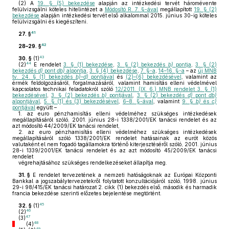
(2)
A
19. § (5) bekezdése
alapján az intézkedési tervét háromévente
felülvizsgálni köteles hitelintézet a
Módosító R. 7. §-ával
megállapított
19. § (2)
bekezdése
alapján intézkedési tervét első alkalommal 2015. június 30-ig köteles
felülvizsgálni és kiegészíteni.
41
27. §
42
28–29. §
43
30. §
(1)
44
(2)
E rendelet
3. § (1) bekezdése
,
3. § (2) bekezdés
b)
pontja
,
3. § (2)
bekezdés
d)
pont
db)
alpontja
,
3. § (4) bekezdése
,
7. §-a
,
14–16. §-a
– az
új MNB
tv. 24. § (1) bekezdés
b)–d)
pontjával
és
(2)–(6) bekezdésével
, valamint az
érmék feldolgozásáról, forgalmazásáról, valamint hamisítás elleni védelmével
kapcsolatos technikai feladatokról szóló
12/2011. (IX. 6.) MNB rendelet 3. § (1)
bekezdésével
,
3. § (2) bekezdés
b)
pontjával
,
3. § (2) bekezdés
d)
pont
db)
alpontjával
,
5. § (1) és (3) bekezdésével
,
6–8. §-ával
, valamint
9. §
b)
és
c)
pontjával
együtt –
1.
az euro pénzhamisítás elleni védelméhez szükséges intézkedések
megállapításáról szóló, 2001. június 28-i 1338/2001/EK tanácsi rendelet és az
azt módosító 44/2009/EK tanácsi rendelet,
2.
az euro pénzhamisítás elleni védelméhez szükséges intézkedések
megállapításáról szóló 1338/2001/EK rendelet hatásainak az eurót közös
valutaként el nem fogadó tagállamokra történő kiterjesztéséről szóló, 2001. június
28-i 1339/2001/EK tanácsi rendelet és az azt módosító 45/2009/EK tanácsi
rendelet
végrehajtásához szükséges rendelkezéseket állapítja meg.
31. §
E rendelet tervezetének a nemzeti hatóságoknak az Európai Központi
Bankkal a jogszabálytervezetekről folytatott konzultációjáról szóló, 1998. június
29-i 98/415/EK tanácsi határozat 2. cikk (1) bekezdés első, második és harmadik
francia bekezdése szerinti előzetes bejelentése megtörtént.
45
32. §
(1)
46
(2)
47
(3)
48
(4)
49