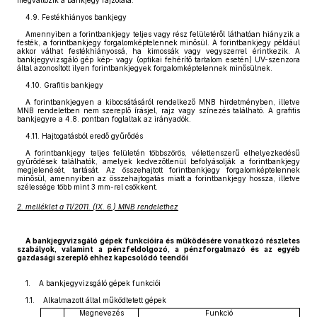
megváltozik a bankjegy rajzolata.
4.9. Festékhiányos bankjegy
Amennyiben a forintbankjegy teljes vagy rész felületéről láthatóan hiányzik a
festék, a forintbankjegy forgalomképtelennek minősül. A forintbankjegy például
akkor válhat festékhiányossá, ha kimossák vagy vegyszerrel érintkezik. A
bankjegyvizsgáló gép kép- vagy (optikai fehérítő tartalom esetén) UV-szenzora
által azonosított ilyen forintbankjegyek forgalomképtelennek minősülnek.
4.10. Grafitis bankjegy
A forintbankjegyen a kibocsátásáról rendelkező MNB hirdetményben, illetve
MNB rendeletben nem szereplő írásjel, rajz vagy színezés található. A grafitis
bankjegyre a 4.8. pontban foglaltak az irányadók.
4.11. Hajtogatásból eredő gyűrődés
A forintbankjegy teljes felületén többszörös, véletlenszerű elhelyezkedésű
gyűrődések találhatók, amelyek kedvezőtlenül befolyásolják a forintbankjegy
megjelenését, tartását. Az összehajtott forintbankjegy forgalomképtelennek
minősül, amennyiben az összehajtogatás miatt a forintbankjegy hossza, illetve
szélessége több mint 3 mm-rel csökkent.
2. melléklet a 11/2011. (IX. 6.) MNB rendelethez
A bankjegyvizsgáló gépek funkcióira és működésére vonatkozó részletes
szabályok, valamint a pénzfeldolgozó, a pénzforgalmazó és az egyéb
gazdasági szereplő ehhez kapcsolódó teendői
1. A bankjegyvizsgáló gépek funkciói
1.1. Alkalmazott által működtetett gépek
Megnevezés
Funkció