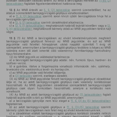
azokban időközben változás történt. Az MNB a bevizsgálás menetét az
(1) és (2)
bekezdésben
foglaltak figyelembevételével határozza meg.
12. §
Az MNB értesíti az
5. § (2) bekezdése
szerinti üzemeltetőket, ha az
általuk üzemeltetett bankjegyvizsgáló géptípus vonatkozásában
a)
a
11. § (3) bekezdése
szerinti soron kívüli újbóli bevizsgálásra hívja fel a
bevizsgálás igénylőjét,
b)
a
13. § (3) bekezdése
szerinti záradékolást alkalmazza,
c)
a
13. § (1) bekezdésében
meghatározott határidő lejártát követően vagy a
13.
§ (4) bekezdésében
meghatározott bármely okból az MNB jegyzékben törlést hajt
végre.
13. §
(1)
Az MNB a bevizsgáláson az elvárt követelményeknek megfelelt
bankjegyvizsgáló géptípust felveszi az MNB jegyzékbe, és azt az MNB
jegyzékbe való felvétel hónapjának utolsó napjától számított 1 évig ott
szerepelteti, amennyiben a bankjegyvizsgáló géptípus továbbra is képes az MNB
számára ezen idő alatt ismertté váló valamennyi forintbankjegy-hamisítvány
típus felismerésére.
(2)
Az MNB jegyzék az alábbiakat tartalmazza:
a)
a bevizsgált bankjegyvizsgáló gép adatai: név, funkció, típus, hardver- és
szoftver-verzió,
b)
a gyártóra, illetve a forgalmazóra vonatkozó információk: név, székhely,
levelezési cím, elektronikus levél- és honlap cím,
c)
az MNB jegyzékbe való felvétel időpontja,
d)
a
(3) bekezdés
szerinti, esetleges záradék.
(3)
Az MNB az MNB jegyzékbe felvett bankjegyvizsgáló géptípust záradékkal
látja el, ha az adott bankjegyvizsgáló géptípus csak valamely korlátozással
használható. Az MNB jegyzékben záradékkal szerepeltetett bankjegyvizsgáló
géptípus csak olyan funkcióban használható, amelyre a korlátozás nem
vonatkozik.
(4)
Az MNB az adott bankjegyvizsgáló géptípust az
(1) bekezdésben
foglalt
határidő lejárta előtt is törli az MNB jegyzékből, amennyiben
a)
a bevizsgálás igénylője nem tesz eleget a
11. § (3) és (5) bekezdésében
foglaltaknak,
b)
az adott bankjegyvizsgáló géptípus a
11. § (3)–(5) bekezdése
szerinti
bármely újbóli bevizsgáláson nem felel meg az elvárt követelményeknek,
c)
a záradékkal ellátott bankjegyvizsgáló géptípus korlátozó záradék nélküli
hardver- és szoftver verziójának – a sikeres bevizsgálást követő – MNB