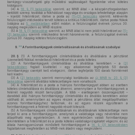
bankjegy-visszaforgató gép működési sajátosságait figyelembe véve köteles
kidolgozni.
(4)
A
18. § (1) bekezdése
szerinti, az MNB által – a készpénzforgalomban
betöltött szerep, továbbá a fiókhálózat nagysága és országos lefedettsége alapján
– kijelölt hitelintézet, illetve a posta az
(1)–(3) bekezdés
szerinti, kétévente
felülvizsgált intézkedési tervét köteles a kritikus hitelintézeti, illetve postai fiókok
listájára az
5. mellékletben
előírt módon, a felülvizsgálat évének június 30.
napjáig megküldeni az MNB részére.
(5)
A
18. § (1) bekezdése
szerinti, az MNB által ki nem jelölt hitelintézet az
(1)–
(3) bekezdés
szerinti intézkedési tervét háromévente, a felülvizsgálat évének
június 30. napjáig köteles felülvizsgálni.
36
9.
A forintbankjegyek címletváltásának és átváltásának szabályai
20. §
(1)
A forintbankjegyek címletváltására és átváltására a pénztárat
üzemeltető fiókkal rendelkező hitelintézet és a posta köteles.
(2)
A forintbankjegyek címletváltása és átváltása keretében – a
(3)
bekezdésben
foglalt kivétellel – egy alkalommal legfeljebb 50 darab
forintbankjegy cseréjét kell elvégezni, illetve legfeljebb 100 darab forintérmét
kell kiadni.
(3)
A
(2) bekezdés
szerinti mennyiségi korlátozás az
új MNB tv. 23. § (3)
bekezdése
szerinti átváltási kötelezettségre nem vonatkozik.
(4)
A hitelintézet és a posta a hiányos forintbankjegyet abban az esetben
köteles címletváltásra és átváltásra átvenni, amennyiben a forintbankjegynek a
felénél nagyobb részét benyújtják. A több – esetlegesen összeragasztott –
darabból álló hiányos forintbankjegy címletváltás és átváltás keretében akkor
váltható át, amennyiben az egyes részek a pénztáros által megállapíthatóan
azonos forintbankjegyhez tartoznak, és az egyes részek együttesen a
forintbankjegynek a felénél nagyobb részét kiteszik.
(5)
A forintbankjegyek címletváltásának és átváltásának kötelezettsége nem
terjed ki arra a forintbankjegyre, amelynek a valódisága vagy névértéke nem
állapítható meg egyértelműen. A nem egyértelműen valódi forintbankjegy
tekintetében a hitelintézet és a posta köteles valódiságvizsgálatot végezni, és az
általa hamisgyanúsnak minősített forintbankjegyet a
14. § (3) bekezdésben
foglaltaknak megfelelően az MNB-nek átadni vagy megküldeni.