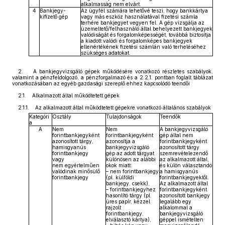
alkalmasság nem elvárt.
4
Bankjegy-
Az ügyfél számára lehetővé teszi, hogy bankkártya
kifizető gép
vagy más eszköz használatával fizetési számla
terhére bankjegyet vegyen fel. A gép vizsgálja az
üzemeltető/felhasználó által behelyezett bankjegyek
valódiságát és forgalomképességét, továbbá biztosítja
a kiadott valódi és forgalomképes bankjegyek
ellenértékének fizetési számlán való terheléséhez
szükséges adatokat.
2. A bankjegyvizsgáló gépek működésére vonatkozó részletes szabályok,
valamint a pénzfeldolgozó, a pénzforgalmazó és a 2.2.1. pontban foglalt táblázat
vonatkozásában az egyéb gazdasági szereplő ehhez kapcsolódó teendői
2.1. Alkalmazott által működtetett gépek
2.1.1. Az alkalmazott által működtetett gépekre vonatkozó általános szabályok
Kategóri
Osztály
Tulajdonságok
Teendők
a
A
Nem
Nem
A bankjegyvizsgáló
forintbankjegyként
forintbankjegyként
gép által nem
azonosított tárgy,
azonosítja a
forintbankjegyként
hamisgyanús
bankjegyvizsgáló
azonosított tárgy
forintbankjegy
gép az adott tárgyat
szemrevételezendő
vagy
különösen az alábbi
az alkalmazott által,
nem egyértelműen
okok miatt:
és külön választandó
valódinak minősülő
– nem forintbankjegy
a hamisgyanús
forintbankjegy
(pl. külföldi
forintbankjegyektől.
bankjegy, csekk),
Az alkalmazott által
– forintbankjegyhez
forintbankjegyként
hasonlító tárgy (pl.
azonosított bankjegy
üres papír, kézzel
legalább egy
rajzolt
alkalommal a
forintbankjegy,
bankjegyvizsgáló
elválasztó kártya),
géppel ismételten