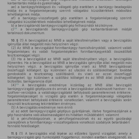
karbantartás módja és gyakorisága,
ae)
a bankjegyfeldolgozó és -válogató gép esetében a bankjegy-beadagolás
módja és a forgalomképesség szerinti válogatási küszöbértékek módosítási
lehetőségének módja,
af)
a bankjegy-visszaforgató gép esetében a forgalomképesség szerinti
válogatási küszöbértékek módosítási lehetőségének módja,
b)
a bevizsgálandó bankjegyvizsgáló gép felhasználói kézikönyve,
28
c)
a bevizsgálandó bankjegyvizsgáló gép karbantartásának módját
tartalmazó dokumentum.
10. §
(1)
A bevizsgálást az MNB a saját létesítményében vagy a bevizsgálás
igénylője által megjelölt más helyszínen végzi.
(2)
Az MNB a bevizsgálást forintbankjegy-hamisítványokból, valamint valódi
forgalomképes és valódi forgalomképtelen forintbankjegyekből összeállított
tesztcsomaggal végzi.
(3)
Ha a bevizsgálást az MNB saját létesítményében végzi, a bevizsgálás
díjmentes. Ha a bevizsgálást az MNB a bevizsgálás igénylője által megjelölt más
helyszínen végzi, a bevizsgálás igénylője viseli az MNB bevizsgálással
összefüggő költségeit, így különösen az utazási és szállásköltséget, továbbá
gondoskodik a tesztcsomag szállításáról, és viseli az azzal összefüggő
költségeket, így különösen a szállítási költséget és az MNB által jóváhagyott
biztosítás, bankgarancia díját.
29
(4)
A bevizsgálás eredménye kizárólag az MNB által bevizsgált
bankjegyvizsgáló géptípusra és annak a bevizsgáláskor alkalmazott hardver- és
szoftver-verziójára, a valódiságvizsgálatot befolyásoló paramétereinek értékeire,
forgalomképességet is vizsgáló gép esetén a forgalomképességi válogatási
paramétereket befolyásoló értékeire vonatkozóan, valamint a bevizsgálás során
használt tesztcsomag tekintetében érvényes.
(5)
A bevizsgálás eredménye nem érinti
a)
az adott bankjegyvizsgáló géptípus gyártójának, illetve forgalmazójának a
gép használatra való alkalmasságáért és hibátlan működéséért, valamint
b)
a pénzfeldolgozónak, a pénzforgalmazónak és az egyéb gazdasági
szereplőnek a forintbankjegy-visszaforgatásra vonatkozó szabályok betartásáért
fennálló felelősségét.
11. §
(1)
A bevizsgálás első lépése az előzetes (gyors) vizsgálat, amely a
bankjegyvizsgáló gép funkciójától függetlenül, minden esetben elvégzendő, és