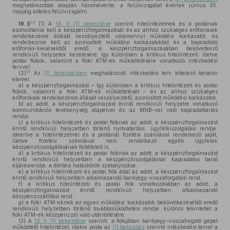
meghatározottak alapján háromévente, a felülvizsgálat évének június 30.
napjáig köteles felülvizsgálni.
34
19. §
(1)
A
18. § (1) bekezdése
szerinti hitelintézetnek és a postának
azonosítania kell a készpénzforgalmazását és az ahhoz szükséges erőforrások
rendelkezésre állását veszélyeztető valamennyi működési kockázatot, és
rendelkeznie kell az azonosított működési kockázatokból és a kapcsolódó
erőforrás-kiesésekből eredő, a készpénzforgalmazásában bekövetkező
rendkívüli helyzetek kezelésére, így különösen a kritikus hitelintézeti, illetve
postai fiókok, valamint a fióki ATM-ek működtetésére vonatkozó intézkedési
tervvel.
35
(2)
Az
(1) bekezdésben
meghatározott intézkedési terv kötelező tartalmi
elemei:
a)
a készpénzforgalmazást – így különösen a kritikus hitelintézeti és postai
fiókok, valamint a fióki ATM-ek működtetését – és az ahhoz szükséges
erőforrások rendelkezésre állását veszélyeztető, azonosított működési kockázatok,
b)
az adott, a készpénzforgalmazást érintő rendkívüli helyzetre vonatkozó
kommunikációs tevékenység alapelvei és az MNB-vel való kapcsolattartás
rendje,
c)
a kritikus hitelintézeti és postai fióknak az adott, a készpénzforgalmazást
érintő rendkívüli helyzetben történő nyitvatartási, ügyfélkiszolgálási rendje,
ideértve a hitelintézetnél és a postánál fizetési számlával rendelkező saját,
illetve fizetési számlával nem rendelkező egyéb ügyfelek
készpénzkiszolgálásának feltételeit is,
d)
a kritikus hitelintézeti és postai fióknak az adott, a készpénzforgalmazást
érintő rendkívüli helyzetben a készpénzkiszolgálással kapcsolatos belső
eljárásrendje, a döntési hatáskörök szabályozása,
e)
a kritikus hitelintézeti és postai fiók által az adott, a készpénzforgalmazást
érintő rendkívüli helyzetben alkalmazandó bankjegy-visszaforgatási rend,
f)
a kritikus hitelintézeti és postai fiók vonatkozásában az adott, a
készpénzforgalmazást érintő rendkívüli helyzetben alkalmazandó
készpénzszállítási rend,
g)
a fióki ATM-eknek az egyes működési kockázatok bekövetkezéséből eredő
rendkívüli helyzetben történő továbbműködtetési rendje, különös tekintettel a
fióki ATM-ek készpénzzel való utántöltésére.
(3)
A
18. § (1) bekezdése
szerinti, a fiókjában bankjegy-visszaforgató gépet
működtető hitelintézet, illetve posta az
(1) bekezdés
szerinti intézkedési tervet a