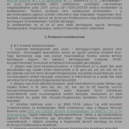
pont
db)
alpontja
, a
3. § (4) bekezdése
, a
7. §
, valamint a
14–16. §
tekintetében –
az euro pénzhamisítás elleni védelméhez szükséges intézkedések
megállapításáról szóló, 2001. június 28-i 1338/2001/EK tanácsi rendeletben (a
továbbiakban: Tanácsi rendelet) nem szabályozott kérdésekben – a
pénzkibocsátásra jogosult külföldi intézmény által kibocsátott, forgalomban lévő,
továbbá a forgalomból bevont, de törvényes fizetőeszközre még átváltható külföldi
bankjegyek (a továbbiakban: külföldi bankjegy)
[a továbbiakban az
a)
és
b)
pont alatti bankjegyek együtt: bankjegy]
feldolgozására, forgalmazására, valamint hamisítás elleni védelmére.
2.
Értelmező rendelkezések
2. §
E rendelet alkalmazásában
1.
automata bankjegykiadó gép:
olyan – bankjegyvizsgáló gépnek nem
minősülő – önkiszolgáló berendezés, amely az ügyfél számára lehetővé teszi,
hogy bankkártya vagy más eszköz használatával fizetési számla terhére
bankjegyet vegyen fel (például bankjegykiadó automata (ATM),
készpénzfelvételi funkcióval rendelkező önkiszolgáló pénztárgép);
2.
átlagos napi forint készpénzforgalom:
a hitelintézeti és a postai fiók adott
pénztárában egy naptári évben lebonyolított, a 16. pont
aa), ae), af), ba), be) és
bf)
alpontja szerinti forint készpénzforgalmazási műveletek összértékének azon
munkanapokra vetített hányada, amelyeken a hitelintézeti és a postai fiók adott
pénztára forint készpénzforgalmazást bonyolított;
3.
átlagos napi forint kifizetési forgalom:
adott hitelintézeti és postai fiókban egy
naptári évben, a 16. pont
aa), ae), af), ba), be)
és
bf)
alpontja szerinti
készpénzforgalmazási műveletek során teljesített forint kifizetések
összértékének azon munkanapokra vetített hányada, amelyeken az adott
hitelintézeti és postai fiók készpénzforgalmazás keretében forint kifizetést
teljesített;
3
4.
átváltási határnap:
azon – az MNB 2004. május 1-je előtt közzétett
hirdetményében (a továbbiakban: MNB hirdetmény) vagy a Magyar Nemzeti
Bankról szóló
2013. évi CXXXIX. törvény (a továbbiakban: új MNB tv.) 23. § (3)
bekezdésében
foglalt határidők figyelembevételével, illetve a pénzkibocsátásra
jogosult külföldi intézmény jogi aktusában vagy hivatalos közleményében
meghatározott – időpont, ameddig a forgalomból bevont bankjegy és érme
törvényes fizetőeszközre átváltható;
5.
bankjegy-visszaforgatás:
a bankjegyek forgalmazása keretében teljesített