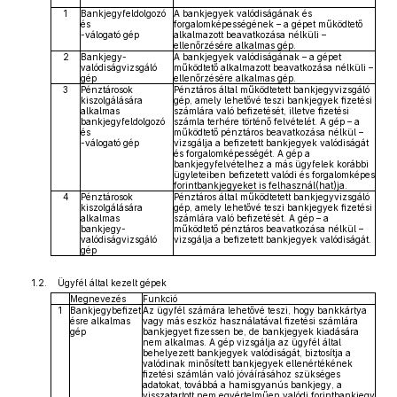
1
Bankjegyfeldolgozó
A bankjegyek valódiságának és
és
forgalomképességének – a gépet működtető
-válogató gép
alkalmazott beavatkozása nélküli –
ellenőrzésére alkalmas gép.
2
Bankjegy-
A bankjegyek valódiságának – a gépet
valódiságvizsgáló
működtető alkalmazott beavatkozása nélküli –
gép
ellenőrzésére alkalmas gép.
3
Pénztárosok
Pénztáros által működtetett bankjegyvizsgáló
kiszolgálására
gép, amely lehetővé teszi bankjegyek fizetési
alkalmas
számlára való befizetését, illetve fizetési
bankjegyfeldolgozó
számla terhére történő felvételét. A gép – a
és
működtető pénztáros beavatkozása nélkül –
-válogató gép
vizsgálja a befizetett bankjegyek valódiságát
és forgalomképességét. A gép a
bankjegyfelvételhez a más ügyfelek korábbi
ügyleteiben befizetett valódi és forgalomképes
forintbankjegyeket is felhasznál(hat)ja.
4
Pénztárosok
Pénztáros által működtetett bankjegyvizsgáló
kiszolgálására
gép, amely lehetővé teszi bankjegyek fizetési
alkalmas
számlára való befizetését. A gép – a
bankjegy-
működtető pénztáros beavatkozása nélkül –
valódiságvizsgáló
vizsgálja a befizetett bankjegyek valódiságát.
gép
1.2. Ügyfél által kezelt gépek
Megnevezés
Funkció
1
Bankjegybefizet
Az ügyfél számára lehetővé teszi, hogy bankkártya
ésre alkalmas
vagy más eszköz használatával fizetési számlára
gép
bankjegyet fizessen be, de bankjegyek kiadására
nem alkalmas. A gép vizsgálja az ügyfél által
behelyezett bankjegyek valódiságát, biztosítja a
valódinak minősített bankjegyek ellenértékének
fizetési számlán való jóváírásához szükséges
adatokat, továbbá a hamisgyanús bankjegy, a
visszatartott nem egyértelműen valódi forintbankjegy