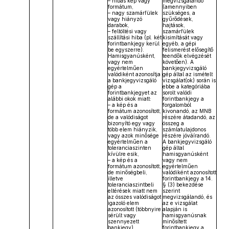
– hibás kép vagy
megvizsgálandó
formátum,
(amennyiben
– nagy szamárfülek
szükséges, a
vagy hiányzó
gyűrődések,
darabok,
hajtások,
– feltöltési vagy
szamárfülek
szállítási hiba (pl. két
kisimítását vagy
forintbankjegy kerül
egyéb, a gépi
be egyszerre).
felismerést elősegítő
Hamisgyanúsként,
teendők elvégzését
vagy nem
követően). A
egyértelműen
bankjegyvizsgáló
valódiként azonosítja
gép által az ismételt
a bankjegyvizsgáló
vizsgálat(ok) során is
gép a
ebbe a kategóriába
forintbankjegyet az
sorolt valódi
alábbi okok miatt:
forintbankjegy a
– a kép és a
forgalomból
formátum azonosított,
kivonandó, az MNB
de a valódiságot
részére átadandó, az
bizonyító egy vagy
összeg a
több elem hiányzik,
számlatulajdonos
vagy azok minősége
részére jóváírandó.
egyértelműen a
A bankjegyvizsgáló
toleranciaszinten
gép által
kívülre esik,
hamisgyanúsként
– a kép és a
vagy nem
formátum azonosított,
egyértelműen
de minőségbeli,
valódiként azonosított
illetve
forintbankjegy a 14.
toleranciaszintbeli
§ (3) bekezdése
eltérések miatt nem
szerint
az összes valódiságot
megvizsgálandó, és
igazoló elem
az e vizsgálat
azonosított (többnyire
alapján is
sérült vagy
hamisgyanúsnak
szennyezett
minősített
bankjegy).
forintbankjegy a