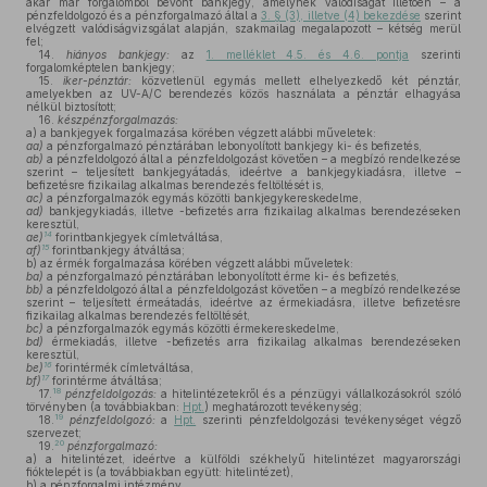
akár már forgalomból bevont bankjegy, amelynek valódiságát illetően – a
pénzfeldolgozó és a pénzforgalmazó által a
3. § (3), illetve (4) bekezdése
szerint
elvégzett valódiságvizsgálat alapján, szakmailag megalapozott – kétség merül
fel;
14.
hiányos bankjegy:
az
1. melléklet 4.5. és 4.6. pontja
szerinti
forgalomképtelen bankjegy;
15.
iker-pénztár:
közvetlenül egymás mellett elhelyezkedő két pénztár,
amelyekben az UV-A/C berendezés közös használata a pénztár elhagyása
nélkül biztosított;
16.
készpénzforgalmazás:
a)
a bankjegyek forgalmazása körében végzett alábbi műveletek:
aa)
a pénzforgalmazó pénztárában lebonyolított bankjegy ki- és befizetés,
ab)
a pénzfeldolgozó által a pénzfeldolgozást követően – a megbízó rendelkezése
szerint – teljesített bankjegyátadás, ideértve a bankjegykiadásra, illetve –
befizetésre fizikailag alkalmas berendezés feltöltését is,
ac)
a pénzforgalmazók egymás közötti bankjegykereskedelme,
ad)
bankjegykiadás, illetve -befizetés arra fizikailag alkalmas berendezéseken
keresztül,
14
ae)
forintbankjegyek címletváltása,
15
af)
forintbankjegy átváltása;
b)
az érmék forgalmazása körében végzett alábbi műveletek:
ba)
a pénzforgalmazó pénztárában lebonyolított érme ki- és befizetés,
bb)
a pénzfeldolgozó által a pénzfeldolgozást követően – a megbízó rendelkezése
szerint – teljesített érmeátadás, ideértve az érmekiadásra, illetve befizetésre
fizikailag alkalmas berendezés feltöltését,
bc)
a pénzforgalmazók egymás közötti érmekereskedelme,
bd)
érmekiadás, illetve -befizetés arra fizikailag alkalmas berendezéseken
keresztül,
16
be)
forintérmék címletváltása,
17
bf)
forintérme átváltása;
18
17.
pénzfeldolgozás:
a hitelintézetekről és a pénzügyi vállalkozásokról szóló
törvényben (a továbbiakban:
Hpt.
) meghatározott tevékenység;
19
18.
pénzfeldolgozó:
a
Hpt.
szerinti pénzfeldolgozási tevékenységet végző
szervezet;
20
19.
pénzforgalmazó:
a)
a hitelintézet, ideértve a külföldi székhelyű hitelintézet magyarországi
fióktelepét is (a továbbiakban együtt: hitelintézet),
b)
a pénzforgalmi intézmény,