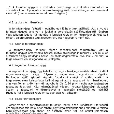
* A forintbankjegyen a szakadás hosszúsága a szakadás csúcsát és a
szakadás kiindulópontjához tartozó bankjegyszélt összekötő egyenes hosszával
mérendő (nem a szakadás vonal hosszúságával).
4.5. Lyukas forintbankjegy
A forintbankjegy felületén legalább egy látható lyuk található. Azt a lyukas
forintbankjegyet, amelyen a lyukat a berendezés szállítószalagja(i) részben
vagy teljesen fedetlenül hagyják, a forgalomképtelen forintbankjegyek közé kell
2
sorolni, amennyiben a lyuk fedetlen területe nagyobb 10 mm
-nél.
4.6. Csonka forintbankjegy
A forintbankjegy bármely részén tapasztalható felülethiány. Azt a
forintbankjegyet, amelynek a hossza, illetve szélessége minimum 3 mm-rel eltér
a forintbankjegy névleges hossz- és szélességméretétől (154 mm x 70 mm), a
forgalomképtelen kategóriába kell válogatni.
4.7. Ragasztott forintbankjegy
A ragasztott bankjegy úgy keletkezik, hogy a bankjegy saját darabjait például
ragasztószalaggal vagy folyékony ragasztóval egymáshoz rögzítik.
Bankjegyvizsgáló géppel végzett forgalomképességi vizsgálat esetén a
forgalomképtelen kategóriába kell válogatni azt a ragasztott forintbankjegyet,
amelyen 10 mm x 40 mm-nél nagyobb területű, 50 μm-t meghaladó vastagságú
ragasztás található. Kézi ellenőrzéssel végzett forgalomképességi vizsgálat
esetén a ragasztott forintbankjegyet a ragasztás mértékétől és módjától
függetlenül a forgalomképtelen kategóriába kell válogatni.
4.8. Foltos forintbankjegy
Amennyiben a forintbankjegy felületén helyi, azaz korlátozott kiterjedésű
szennyeződés található, a forintbankjegy forgalomképtelennek minősül. A foltot a
bankjegyvizsgáló gép abban az esetben ismeri fel, ha amiatt jelentősen