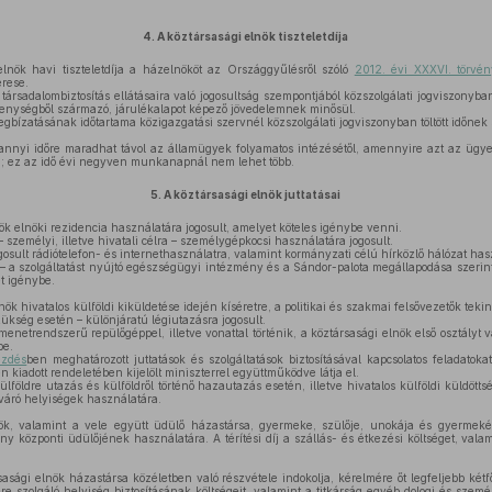
4.
A köztársasági elnök tiszteletdíja
lnök havi tiszteletdíja a házelnököt az Országgyűlésről szóló
2012. évi XXXVI. törvé
erese.
ársadalombiztosítás ellátásaira való jogosultság szempontjából közszolgálati jogviszonyban f
ékenységből származó, járulékalapot képező jövedelemnek minősül.
gbízatásának időtartama közigazgatási szervnél közszolgálati jogviszonyban töltött időnek 
annyi időre maradhat távol az államügyek folyamatos intézésétől, amennyire azt az ügye
i; ez az idő évi negyven munkanapnál nem lehet több.
5.
A köztársasági elnök juttatásai
ök elnöki rezidencia használatára jogosult, amelyet köteles igénybe venni.
 személyi, illetve hivatali célra – személygépkocsi használatára jogosult.
gosult rádiótelefon- és internethasználatra, valamint kormányzati célú hírközlő hálózat has
– a szolgáltatást nyújtó egészségügyi intézmény és a Sándor-palota megállapodása szeri
et igénybe.
ök hivatalos külföldi kiküldetése idején kíséretre, a politikai és szakmai felsővezetők teki
szükség esetén – különjáratú légiutazásra jogosult.
enetrendszerű repülőgéppel, illetve vonattal történik, a köztársasági elnök első osztályt
be.
ezdés
ben meghatározott juttatások és szolgáltatások biztosításával kapcsolatos feladato
n kiadott rendeletében kijelölt miniszterrel együttműködve látja el.
lföldre utazás és külföldről történő hazautazás esetén, illetve hivatalos külföldi küldötts
yváró helyiségek használatára.
ök, valamint a vele együtt üdülő házastársa, gyermeke, szülője, unokája és gyermekén
ny központi üdülőjének használatára. A térítési díj a szállás- és étkezési költséget, valam
asági elnök házastársa közéletben való részvétele indokolja, kérelmére őt legfeljebb kétfős
e szolgáló helyiség biztosításának költségeit, valamint a titkárság egyéb dologi és személ