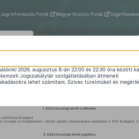
Jogi Információs Portál
Magyar Közlöny Portál
Céginformáció
2011. évi CX. törvény
nálóink! 2026. augusztus 8-án 22:00 és 22:30 óra között ka
köztársasági elnök jogállásáról és javadalmazásár
Nemzeti Jogszabálytár szolgáltatásában átmeneti
Hatályos: 2026. 06. 29. –
kadásokra lehet számítani. Szíves türelmüket és megért
örvény
végrehajtására, az
Alaptörvény 12. cikk (5) bekezdése
alapján a következő törvényt a
1.
A köztársasági elnök székhelye
k székhelye Budapest.
és hivatala (a továbbiakban: Sándor-palota) elhelyezésére elsősorban a 1014 Budapest, Sz
2.
A köztársasági elnök jogállása