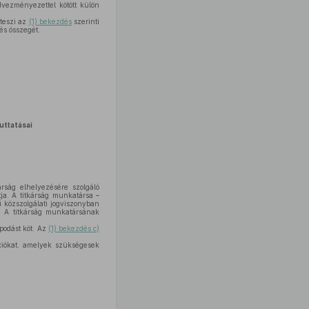
edvezményezettel kötött külön
éteszi az
(1) bekezdés
szerinti
és összegét.
juttatásai
kárság elhelyezésére szolgáló
tja. A titkárság munkatársa –
ti közszolgálati jogviszonyban
t. A titkárság munkatársának
apodást köt. Az
(1) bekezdés c)
ciókat, amelyek szükségesek