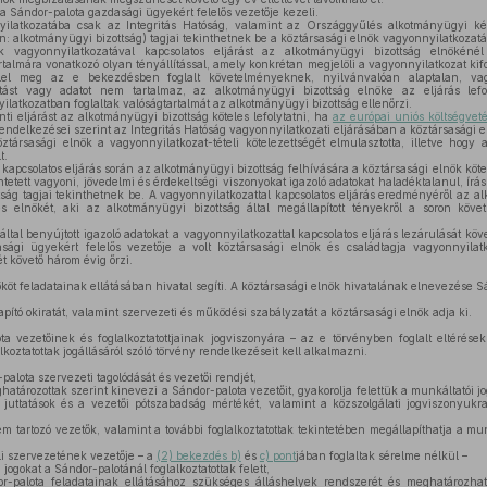
a Sándor-palota gazdasági ügyekért felelős vezetője kezeli.
ilatkozatába csak az Integritás Hatóság, valamint az Országgyűlés alkotmányügyi kér
: alkotmányügyi bizottság) tagjai tekinthetnek be a köztársasági elnök vagyonnyilatkozatáv
 vagyonnyilatkozatával kapcsolatos eljárást az alkotmányügyi bizottság elnökén
talmára vonatkozó olyan tényállítással, amely konkrétan megjelöli a vagyonnyilatkozat kifo
l meg az e bekezdésben foglalt követelményeknek, nyilvánvalóan alaptalan, vagy
ást vagy adatot nem tartalmaz, az alkotmányügyi bizottság elnöke az eljárás lefol
atkozatban foglaltak valóságtartalmát az alkotmányügyi bizottság ellenőrzi.
nti eljárást az alkotmányügyi bizottság köteles lefolytatni, ha
az európai uniós költségvet
endelkezései szerint az Integritás Hatóság vagyonnyilatkozati eljárásában a köztársasági e
ztársasági elnök a vagyonnyilatkozat-tételi kötelezettségét elmulasztotta, illetve hogy
t.
kapcsolatos eljárás során az alkotmányügyi bizottság felhívására a köztársasági elnök kötele
tetett vagyoni, jövedelmi és érdekeltségi viszonyokat igazoló adatokat haladéktalanul, írá
ság tagjai tekinthetnek be. A vagyonnyilatkozattal kapcsolatos eljárás eredményéről az a
s elnökét, aki az alkotmányügyi bizottság által megállapított tényekről a soron köve
ltal benyújtott igazoló adatokat a vagyonnyilatkozattal kapcsolatos eljárás lezárulását kö
sági ügyekért felelős vezetője a volt köztársasági elnök és családtagja vagyonnyilat
követő három évig őrzi.
köt feladatainak ellátásában hivatal segíti. A köztársasági elnök hivatalának elnevezése S
pító okiratát, valamint szervezeti és működési szabályzatát a köztársasági elnök adja ki.
a vezetőinek és foglalkoztatottjainak jogviszonyára – az e törvényben foglalt eltérések
lkoztatottak jogállásáról szóló törvény rendelkezéseit kell alkalmazni.
lota szervezeti tagolódását és vezetői rendjét,
határozottak szerint kinevezi a Sándor-palota vezetőit, gyakorolja felettük a munkáltatói j
a juttatások és a vezetői pótszabadság mértékét, valamint a közszolgálati jogviszonyukr
m tartozó vezetők, valamint a további foglalkoztatottak tekintetében megállapíthatja a mu
i szervezetének vezetője – a
(2) bekezdés b)
és
c) pont
jában foglaltak sérelme nélkül –
jogokat a Sándor-palotánál foglalkoztatottak felett,
palota feladatainak ellátásához szükséges álláshelyek rendszerét és meghatározhatj