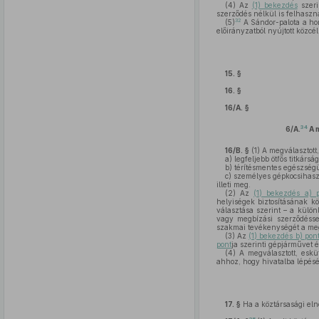
(4)
Az
(1) bekezdés
szeri
szerződés nélkül is felhaszn
32
(5)
A Sándor-palota a ho
előirányzatból nyújtott közc
15. §
16. §
16/A. §
34
6/A.
A m
16/B. §
(1)
A megválasztott,
a)
legfeljebb ötfős titkársá
b)
térítésmentes egészségü
c)
személyes gépkocsihasz
illeti meg.
(2)
Az
(1) bekezdés a) 
helyiségek biztosításának kö
választása szerint – a különl
vagy megbízási szerződéssel
szakmai tevékenységét a megvá
(3)
Az
(1) bekezdés b) pon
pont
ja szerinti gépjárművet é
(4)
A megválasztott, eskü
ahhoz, hogy hivatalba lépését
17. §
Ha a köztársasági eln