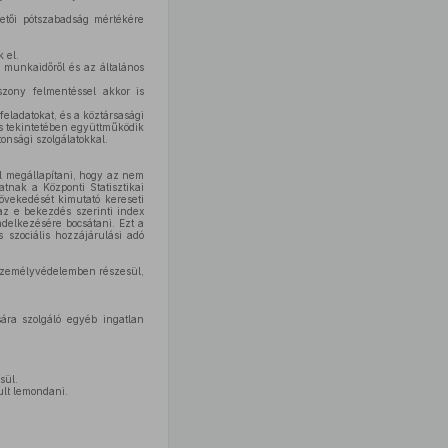
zetői pótszabadság mértékére
 el.
pi munkaidőről és az általános
iszony felmentéssel akkor is
eladatokat, és a köztársasági
és tekintetében együttműködik
onsági szolgálatokkal.
ll megállapítani, hogy az nem
atnak a Központi Statisztikai
növekedését kimutató kereseti
az e bekezdés szerinti index
ndelkezésére bocsátani. Ezt a
 szociális hozzájárulási adó
ó személyvédelemben részesül,
sára szolgáló egyéb ingatlan
sül.
ult lemondani.