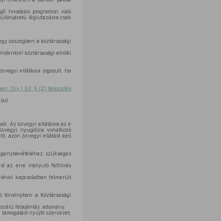
ggő hivatalos programon való
különjáratú légiutazásra csak
 egy összegben a köztársasági
mindenkori köztársasági elnöki
vegyi ellátásra jogosult, ha
ban: Tny.) 50. § (2) bekezdés
sül.
ak. Az özvegyi ellátásra az e
zvegyi nyugdíjra vonatkozó
t, azon özvegyi ellátást kell
k igénybevételéhez szükséges
ást az erre irányuló felhívás
elével kapcsolatban felmerült
ló törvényben a Köztársasági
özcélú felajánlás, adomány.
 támogatást nyújtó szervezet,