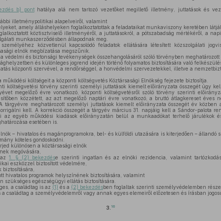
ezdés b) pont
hatálya alá nem tartozó vezetőket megillető illetmény, juttatások és ve
bbi illetménypolitikai alapelveiről, valamint
helyeket, amely álláshelyeken foglalkoztatottak a feladataikat munkaviszony keretében látják
alkoztatott köztisztviselő illetményéről, a juttatásokról, a pótszabadság mértékéről, a na
lgálati munkaszerződésben állapodnak meg.
zemélyéhez közvetlenül kapcsolódó feladatok ellátására létesített közszolgálati jogv
sasági elnök megbízatása megszűnik.
 a védelmi és biztonsági tevékenységek összehangolásáról szóló törvényben meghatározott f
sághelyzetben és különleges jogrend idején történő folyamatos biztosítására való felkészül
atás központi szervével, a rendőrséggel, a honvédelmi szervezetekkel, illetve a nemzetbizt
működési költségeit a központi költségvetés Köztársasági Elnökség fejezete biztosítja.
i költségvetési törvény szerinti személyi juttatások kiemelt előirányzata összegét úgy ke
évet megelőző évre vonatkozó, központi költségvetésről szóló törvény szerinti előirányz
tesítőben közzétett, az azt megelőző naptári évre vonatkozó, a bruttó átlagkereset éves 
 A tárgyévre meghatározott személyi juttatások kiemelt előirányzata összegét év közben 
korrigálni kell. A korrekció összegét a tárgyév március 31. napjáig kell a Sándor-palota re
i az egyéb működési kiadások előirányzatán belül a munkaadókat terhelő járulékok és
határozása esetében is.
lnök – hivatalos és magánprogramokra, bel- és külföldi utazására is kiterjedően – álland
rmány köteles gondoskodni.
jed különösen a köztársasági elnök
ének megóvására,
, az
1. § (2) bekezdés
e szerinti ingatlan és az elnöki rezidencia, valamint tartózkodá
ikai eszközzel biztosított védelmére,
biztosítására,
ott hivatalos programok helyszínének biztosítására, valamint
n szükséges egészségügyi ellátás biztosítására.
es, a családtag is az
(1)
és a
(2) bekezdés
ben foglaltak szerinti személyvédelemben része
s a családtag a személyvédelemről vagy annak egyes elemeiről előzetesen és írásban jogos
16
3.