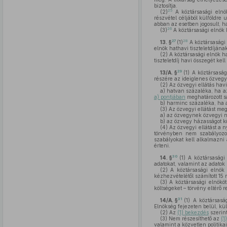
biztosítja.
25
(2)
A köztársasági elnök
részvétel céljából külföldre 
abban az esetben jogosult, ha
26
(3)
A köztársasági elnök 
27
28
13. §
(1)
A köztársasági 
elnök hathavi tiszteletdíjának
(2)
A köztársasági elnök ha
tiszteletdíj havi összegét ke
29
13/A. §
(1)
A köztársaság
részére az ideiglenes özveg
(2)
Az özvegyi ellátás hav
a)
hatvan százaléka, ha az 
a) pontjában
meghatározott sa
b)
harminc százaléka, ha 
(3)
Az özvegyi ellátást meg
a)
az özvegynek özvegyi ny
b)
az özvegy házasságot kö
(4)
Az özvegyi ellátást a n
törvényben nem szabályozo
szabályokat kell alkalmazni 
érteni.
30
14. §
(1)
A köztársasági 
adatokat, valamint az adatok 
(2)
A köztársasági elnök 
kézhezvételétől számított 15 
(3)
A köztársasági elnököt
költségeket – törvény eltérő 
31
14/A. §
(1)
A köztársaság
Elnökség fejezeten belül, külö
(2)
Az
(1) bekezdés
szerint
(3)
Nem részesíthető az
(1
valamint a közvetlen politika