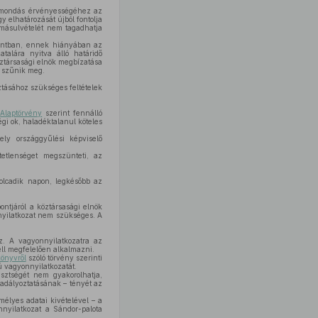
 lemondás érvényességéhez az
 elhatározását újból fontolja
omásulvételét nem tagadhatja
pontban, ennek hiányában az
alára nyitva álló határidő
ztársasági elnök megbízatása
l szűnik meg.
sztásához szükséges feltételek
z
Alaptörvény
szerint fennálló
gi ok, haladéktalanul köteles
ly országgyűlési képviselő
etlenséget megszünteti, az
yolcadik napon, legkésőbb az
ntjáról a köztársasági elnök
nyilatkozat nem szükséges. A
z. A vagyonnyilatkozatra az
ell megfelelően alkalmazni.
könyvről
szóló törvény szerinti
ú vagyonnyilatkozatát.
sztségét nem gyakorolhatja,
adályoztatásának – tényét az
mélyes adatai kivételével – a
nnyilatkozat a Sándor-palota