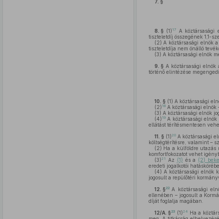
7. §
17
8. §
(1)
A köztársasági e
tiszteletdíj összegének 1,1-sz
(2)
A köztársasági elnök a t
tiszteletdíja nem önálló tev
(3)
A köztársasági elnök me
9. §
A köztársasági elnök 
történő elintézése megenged
10. §
(1)
A köztársasági eln
18
(2)
A köztársasági elnök –
(3)
A köztársasági elnök jo
19
(4)
A köztársasági elnök 
ellátást térítésmentesen veh
20
11. §
(1)
A köztársasági eln
költségtérítésre, valamint – 
(2)
Ha a külföldre utazás m
komfortfokozatot vehet igény
21
(3)
Az
(1)
és a
(2) bek
eredeti jogalkotói hatáskörébe
(4)
A köztársasági elnök kü
jogosult a repülőtéri kormán
22
12. §
A köztársasági eln
ellenében – jogosult a Kormá
díját foglalja magában.
23
24
12/A. §
(1)
Ha a köztárs
meg. A titkárság elhelyezésér