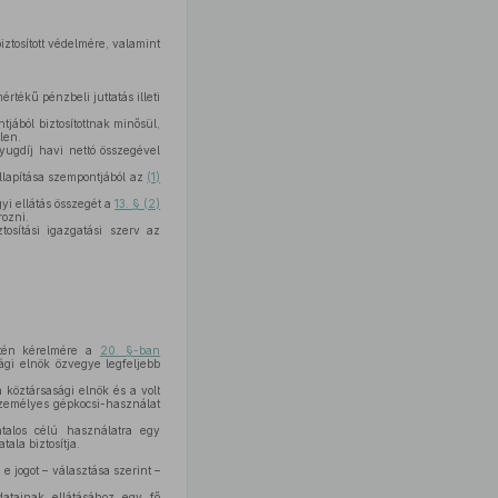
tosított védelmére, valamint
rtékű pénzbeli juttatás illeti
tjából biztosítottnak minősül,
len.
nyugdíj havi nettó összegével
állapítása szempontjából az
(1)
gyi ellátás összegét a
13. § (2)
rozni.
ztosítási igazgatási szerv az
setén kérelmére a
20. §-ban
sági elnök özvegye legfeljebb
a köztársasági elnök és a volt
 személyes gépkocsi-használat
talos célú használatra egy
ala biztosítja.
e jogot – választása szerint –
datainak ellátásához egy fő