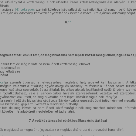
nti előirányzat a köztársasági elnök előzetes írásos kötelezettségvállalása alapján, a k
álható.
nlapján a
(4) bekezdés
szerinti kötelezettségvállalástól számított tizenöt napon belül közz
élú felajánlás, adomány kedvezményezettjének nevét, a közcélú felajánlás, adomány célját 
33
6.
egválasztott, esküt tett, de még hivatalba nem lépett köztársasági elnök jogállása és 
 esküt tett, de még hivatalba nem lépett köztársasági elnököt
g alkalmazása,
gyi ellátás és
nálat
pont
ja szerinti titkárság elhelyezéséhez megfelelő helyiségeket kell biztosítani. A tit
ltségeit, valamint a titkárság egyéb dologi és személyi feltételeit a Sándor-palota biztosí
eges jogállású szervekről és az általuk foglalkoztatottak jogállásáról szóló törvény szerin
 foglalkoztatható, vele a Sándor-palota hivatali szervezetének vezetője köt szerződés
lasztott, esküt tett, de még hivatalba nem lépett köztársasági elnök irányítja.
t
ja szerinti ellátás biztosítása céljából a Sándor-palota egészségügyi intézménnyel megáll
s a biztonsági gépjárművezetőt a rendőrség biztosítja.
t tett, de még hivatalba nem lépett köztársasági elnök megismerheti mindazon informá
 követően feladatköreit megfelelően el tudja látni.
7.
A volt köztársasági elnök jogállása és juttatásai
ök megbízatása megszűnt, jogosult az e megbízatására utaló elnevezést használni.