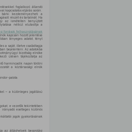
désekkel foglalkozó állandó
al kapcsolatos eljárás során.
él bárki kezdeményezheti a
gásolt részét és tartalmát. Ha
 az ismételten benyújtott
ytatása nélkül elutasítja a
ési források felhasználásának
lnök kapcsán hozott jelentése
 abban lényeges adatot, tényt
s a saját, illetve családtagja
sban bejelenteni. Az adatokba
lkotmányügyi bizottság elnöke
tkező ülésen tájékoztatja az
vető harmincadik napon törölni
kozatát a köztársasági elnök
ándor-palota.
kel – a különleges jogállású
ogokat, e vezetők tekintetében
a irányadó esetleges különös
nkáltatói jogok gyakorlásának
a az álláshelyek besorolási