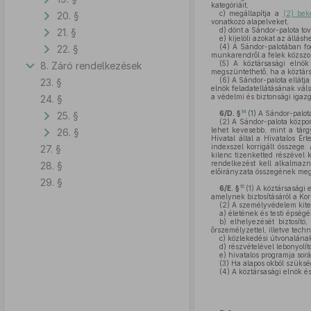
kategóriáit,
c)
megállapítja a
(2) bek
20. §
vonatkozó alapelveket,
d)
dönt a Sándor-palota tová
21. §
e)
kijelöli azokat az állás
(4)
A Sándor-palotában fogl
22. §
munkarendről a felek közszo
(5)
A köztársasági elnök s
8. Záró rendelkezések
megszüntethető, ha a köztár
(6)
A Sándor-palota ellátja
23. §
elnök feladatellátásának vál
a védelmi és biztonsági igazg
24. §
14
6/D. §
(1)
A Sándor-palota 
25. §
(2)
A Sándor-palota központ
lehet kevesebb, mint a tárgy
26. §
Hivatal által a Hivatalos Ér
indexszel korrigált összege.
27. §
kilenc tizenketted részével 
rendelkezést kell alkalmazn
28. §
előirányzata összegének meg
29. §
15
6/E. §
(1)
A köztársasági e
amelynek biztosításáról a Ko
(2)
A személyvédelem kiter
a)
életének és testi épség
b)
elhelyezését biztosító
őrszemélyzettel, illetve techn
c)
közlekedési útvonalának 
d)
részvételével lebonyolít
e)
hivatalos programja sorá
(3)
Ha alapos okból szükség
(4)
A köztársasági elnök é