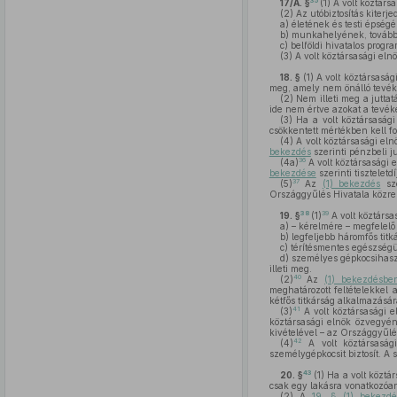
35
17/A. §
(1)
A volt köztársa
(2)
Az utóbiztosítás kiterje
a)
életének és testi épség
b)
munkahelyének, továbbá 
c)
belföldi hivatalos progra
(3)
A volt köztársasági eln
18. §
(1)
A volt köztársasági
meg, amely nem önálló tevé
(2)
Nem illeti meg a juttatá
ide nem értve azokat a tevék
(3)
Ha a volt köztársasági
csökkentett mértékben kell fo
(4)
A volt köztársasági eln
bekezdés
szerinti pénzbeli j
36
(4a)
A volt köztársasági 
bekezdése
szerinti tiszteletd
37
(5)
Az
(1) bekezdés
sze
Országgyűlés Hivatala közrem
38
39
19. §
(1)
A volt köztársa
a)
– kérelmére – megfelelő
b)
legfeljebb háromfős titk
c)
térítésmentes egészségüg
d)
személyes gépkocsihasz
illeti meg.
40
(2)
Az
(1) bekezdésbe
meghatározott feltételekkel 
kétfős titkárság alkalmazására
41
(3)
A volt köztársasági 
köztársasági elnök özvegy
kivételével – az Országgyűlés
42
(4)
A volt köztársasági
személygépkocsit biztosít. A
43
20. §
(1)
Ha a volt köztár
csak egy lakásra vonatkozóan
(2)
A
19. § (1) bekezdé