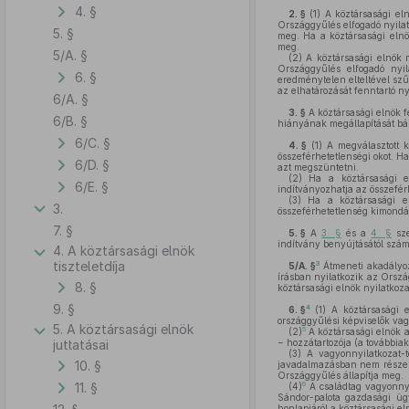
4. §
2. §
(1)
A köztársasági eln
Országgyűlés elfogadó nyilat
5. §
meg. Ha a köztársasági elnö
meg.
5/A. §
(2)
A köztársasági elnök 
Országgyűlés elfogadó nyi
6. §
eredménytelen elteltével szű
az elhatározását fenntartó n
6/A. §
3. §
A köztársasági elnök f
6/B. §
hiányának megállapítását bár
6/C. §
4. §
(1)
A megválasztott k
összeférhetetlenségi okot. H
6/D. §
azt megszüntetni.
(2)
Ha a köztársasági el
6/E. §
indítványozhatja az összefér
(3)
Ha a köztársasági eln
3.
összeférhetetlenség kimondás
7. §
5. §
A
3. §
és a
4. §
sze
indítvány benyújtásától számí
4. A köztársasági elnök
tiszteletdíja
3
5/A. §
Átmeneti akadályoz
írásban nyilatkozik az Orsz
8. §
köztársasági elnök nyilatkoz
9. §
4
6. §
(1)
A köztársasági e
országgyűlési képviselők vag
5. A köztársasági elnök
5
(2)
A köztársasági elnök a
juttatásai
− hozzátartozója (a továbbiak
(3)
A vagyonnyilatkozat-té
10. §
javadalmazásban nem részesü
Országgyűlés állapítja meg.
11. §
6
(4)
A családtag vagyonnyil
Sándor-palota gazdasági ügy
honlapjáról a köztársasági el