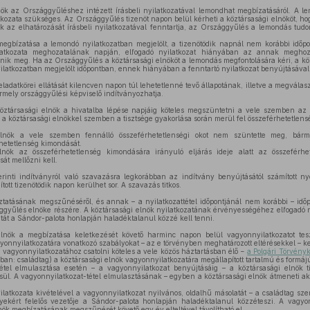
ök az Országgyűléshez intézett írásbeli nyilatkozatával lemondhat megbízatásáról. A
kozata szükséges. Az Országgyűlés tizenöt napon belül kérheti a köztársasági elnököt, hogy
k az elhatározását írásbeli nyilatkozatával fenntartja, az Országgyűlés a lemondás tud
megbízatása a lemondó nyilatkozatban megjelölt, a tizenötödik napnál nem korábbi idő
latkozata meghozatalának napján, elfogadó nyilatkozat hiányában az annak meghozat
nik meg. Ha az Országgyűlés a köztársasági elnököt a lemondás megfontolására kéri, a kö
yilatkozatban megjelölt időpontban, ennek hiányában a fenntartó nyilatkozat benyújtásáva
eladatkörei ellátását kilencven napon túl lehetetlenné tevő állapotának, illetve a megvála
mely országgyűlési képviselő indítványozhatja.
öztársasági elnök a hivatalba lépése napjáig köteles megszüntetni a vele szemben a
a a köztársasági elnökkel szemben a tisztsége gyakorlása során merül fel összeférhetetlensé
nök a vele szemben fennálló összeférhetetlenségi okot nem szüntette meg, bárme
hetetlenség kimondását.
ök az összeférhetetlenség kimondására irányuló eljárás ideje alatt az összeférhet
át mellőzni kell.
rinti indítványról való szavazásra legkorábban az indítvány benyújtásától számított n
tott tizenötödik napon kerülhet sor. A szavazás titkos.
tatásának megszűnéséről, és annak – a nyilatkozattétel időpontjánál nem korábbi – időpo
ággyűlés elnöke részére. A köztársasági elnök nyilatkozatának érvényességéhez elfogadó 
atát a Sándor-palota honlapján haladéktalanul közzé kell tenni.
lnök a megbízatása keletkezését követő harminc napon belül vagyonnyilatkozatot tes
yonnyilatkozatára vonatkozó szabályokat – az e törvényben meghatározott eltérésekkel – k
 vagyonnyilatkozatához csatolni köteles a vele közös háztartásban élő −
a Polgári Törvény
ban: családtag) a köztársasági elnök vagyonnyilatkozatára megállapított tartalmú és formáj
tel elmulasztása esetén – a vagyonnyilatkozat benyújtásáig – a köztársasági elnök ti
l. A vagyonnyilatkozat-tétel elmulasztásának – egyben a köztársasági elnök átmeneti ak
atkozata kivételével a vagyonnyilatkozat nyilvános, oldalhű másolatát – a családtag sze
ekért felelős vezetője a Sándor-palota honlapján haladéktalanul közzéteszi. A vagyo
nök megbízatásának megszűnését követő egy év elteltével távolítható el.