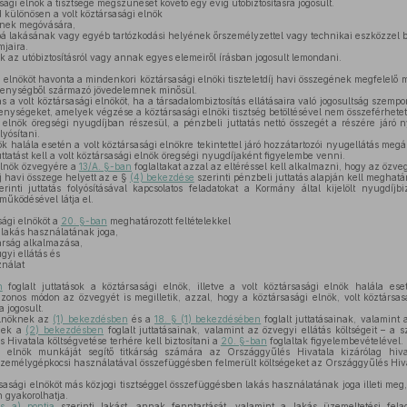
sági elnök a tisztsége megszűnését követő egy évig utóbiztosításra jogosult.
d különösen a volt köztársasági elnök
ének megóvására,
lakásának vagy egyéb tartózkodási helyének őrszemélyzettel vagy technikai eszközzel biz
mjaira.
ök az utóbiztosításról vagy annak egyes elemeiről írásban jogosult lemondani.
 elnököt havonta a mindenkori köztársasági elnöki tiszteletdíj havi összegének megfelelő mé
kenységből származó jövedelemnek minősül.
s a volt köztársasági elnököt, ha a társadalombiztosítás ellátásaira való jogosultság szempon
enységeket, amelyek végzése a köztársasági elnöki tisztség betöltésével nem összeférhetet
 elnök öregségi nyugdíjban részesül, a pénzbeli juttatás nettó összegét a részére járó 
lyósítani.
ök halála esetén a volt köztársasági elnökre tekintettel járó hozzátartozói nyugellátás meg
uttatást kell a volt köztársasági elnök öregségi nyugdíjaként figyelembe venni.
elnök özvegyére a
13/A. §-ban
foglaltakat azzal az eltéréssel kell alkalmazni, hogy az özve
íj havi összege helyett az e §
(4) bekezdése
szerinti pénzbeli juttatás alapján kell meghatá
rinti juttatás folyósításával kapcsolatos feladatokat a Kormány által kijelölt nyugdíjbi
űködésével látja el.
sági elnököt a
20. §-ban
meghatározott feltételekkel
 lakás használatának joga,
árság alkalmazása,
yi ellátás és
nálat
n
foglalt juttatások a köztársasági elnök, illetve a volt köztársasági elnök halála e
azonos módon az özvegyét is megilletik, azzal, hogy a köztársasági elnök, volt köztársa
 jogosult.
elnöknek az
(1) bekezdésben
és a
18. § (1) bekezdésében
foglalt juttatásainak, valamint 
ének a
(2) bekezdésben
foglalt juttatásainak, valamint az özvegyi ellátás költségeit – a
 Hivatala költségvetése terhére kell biztosítani a
20. §-ban
foglaltak figyelembevételével.
 elnök munkáját segítő titkárság számára az Országgyűlés Hivatala kizárólag hiva
 személygépkocsi használatával összefüggésben felmerült költségeket az Országgyűlés Hivat
sasági elnököt más közjogi tisztséggel összefüggésben lakás használatának joga illeti meg, 
 gyakorolhatja.
s a) pontja
szerinti lakást, annak fenntartását, valamint a lakás üzemeltetési fela