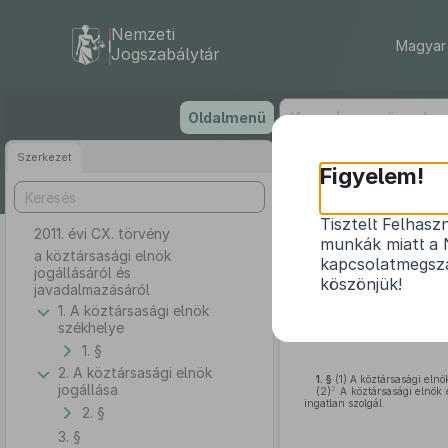
Nemzeti
Magyar 
Jogszabálytár
Ugrás
Oldalmenü
a
tartalomra
Szerkezet
Figyelem!
Tisztelt Felhasz
2011. évi CX. törvény
a 
munkák miatt a 
a köztársasági elnök
kapcsolatmegsza
jogállásáról és
köszönjük!
javadalmazásáról
1. A köztársasági elnök
Az Országgyűlés az
Alapt
székhelye
1. §
2. A köztársasági elnök
1. §
(1)
A köztársasági elnö
jogállása
2
(2)
A köztársasági elnök 
ingatlan szolgál.
2. §
3. §