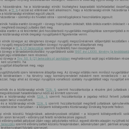
 házastársára, ha a köztársasági elnöki tisztséghez kapcsolódó közfeladattal összefü
utazik, a
11. §
-t azzal az eltéréssel kell alkalmazni, hogy a köztársasági elnök házastársa 
 a köztársasági elnökkel együtt utazik.
házastársa – személyi és hivatali célra – személygépkocsi használatára jogosult.
elnök halála esetén özvegyét – özvegy hiányában örökösét, több örökös esetén örököseit –
 megfelelő összegű juttatás illeti meg.
lála esetén a rá tekintettel járó hozzátartozói nyugellátás megállapítása szempontjából a 
ll a köztársasági elnök öregségi nyugdíjaként figyelembe venni.
i elnök özvegye az ideiglenes özvegyi nyugdíj megszűnésének időpontjától kezdődően öz
yi nyugdíj megszűnését követően özvegyi nyugdíjat nem állapítanak meg.
i összege a
13. § (2) bekezdése
szerinti tiszteletdíj havi összegének
özvegy a társadalombiztosítási nyugellátásról szóló
1997. évi LXXXI. törvény (a továbbiak
ját jogú ellátásban nem részesül,
az özvegy a
Tny. 50. § (2) bekezdés a) pontjában
meghatározott saját jogú ellátásban része
 kell szüntetni, ha
ugdíjat állapítanak meg, vagy
t.
yugdíjfolyósító szerv kérelemre állapítja meg. Az özvegyi ellátás nem minősül nyugellátásn
tt kérdésekben – ha törvény vagy kormányrendelet másként nem rendelkezik – az ö
azzal, hogy ahol az özvegyi nyugdíjra vonatkozó szabály nyugellátást vagy nyugdíjat emlí
elnök és a köztársasági elnök
12/A. §
szerinti hozzátartozója a részére járó juttatáso
megváltozását haladéktalanul közli az érintett szervvel.
és a köztársasági elnök
12/A. §
szerinti hozzátartozója a jogalap nélkül felvett juttat
napon belül visszafizeti.
 és a köztársasági elnök
12/A. §
szerinti hozzátartozóját megillető juttatások igénybevét
rendelkezése hiányában – a központi költségvetés Köztársasági Elnökség fejezete fedezi.
i elnök közcélú felajánlások, adományozások céljából – a központi költségvetésről szó
n soron tervezett – előirányzat feletti rendelkezésre jogosult.
i előirányzatból pályázat útján vagy pályáztatás nélkül, egyedi döntés alapján nyújtható k
) bekezdés
szerinti előirányzatból közcélú felajánlásban, adományban párt, pártnak anyagi
i tevékenységet folytató szervezet.