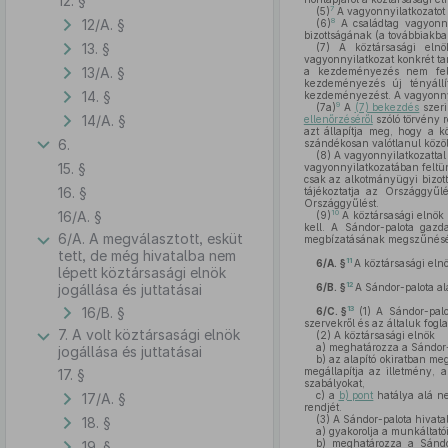
12. §
7
(5)
A vagyonnyilatkozatot 
12/A. §
8
(6)
A családtag vagyonny
bizottságának (a továbbiakban
13. §
(7)
A köztársasági elnök
vagyonnyilatkozat konkrét tar
13/A. §
a kezdeményezés nem fele
kezdeményezés új tényállít
14. §
kezdeményezést. A vagyonnyil
9
(7a)
A
(7) bekezdés
szeri
14/A. §
ellenőrzéséről
szóló törvény r
azt állapítja meg, hogy a kö
6.
szándékosan valótlanul közöl
(8)
A vagyonnyilatkozattal 
15. §
vagyonnyilatkozatában feltün
csak az alkotmányügyi bizott
16. §
tájékoztatja az Országgyűlé
Országgyűlést.
16/A. §
10
(9)
A köztársasági elnök á
kell. A Sándor-palota gazda
6/A. A megválasztott, esküt
megbízatásának megszűnését 
tett, de még hivatalba nem
11
6/A. §
A köztársasági elnö
lépett köztársasági elnök
12
jogállása és juttatásai
6/B. §
A Sándor-palota ala
16/B. §
13
6/C. §
(1)
A Sándor-palot
szervekről és az általuk fogla
7. A volt köztársasági elnök
(2)
A köztársasági elnök
a)
meghatározza a Sándor-pa
jogállása és juttatásai
b)
az alapító okiratban meg
megállapítja az illetmény, 
17. §
szabályokat,
c)
a
b) pont
hatálya alá ne
17/A. §
rendjét.
(3)
A Sándor-palota hivatal
18. §
a)
gyakorolja a munkáltatói 
b)
meghatározza a Sándor-
19. §