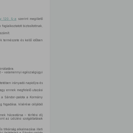
ny 120. §-a
szerint megillető
oglalkoztatott biztosítottnak,
számít.
k természete és kellő időben
ználatára.
nt – valamennyi egészségügyi
ntetében irányadó napidíjra és
 vagy ennek megfelelő utazási
kat a Sándor-palota a Kormány
ég fogadása, kísérése céljából
ek házastársa – térítési díj
int az üdülési szolgáltatások
 titkárság alkalmazása illeti
yi feltételeit a Sándor-palota