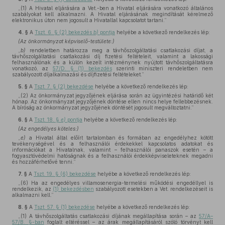
„(1) A Hivatal eljárására a Vet.-ben a Hivatal eljárására vonatkozó általános
szabályokat kell alkalmazni. A Hivatal eljárásának megindítását kérelmező
elektronikus úton nem jogosult a Hivatallal kapcsolatot tartani.”
4. §
A
Tszt. 6. § (2) bekezdés
b)
pontja
helyébe a következő rendelkezés lép:
(Az önkormányzat képviselő-testülete:)
„
b)
rendeletben határozza meg a távhőszolgáltatási csatlakozási díjat, a
távhőszolgáltatási csatlakozási díj fizetési feltételeit, valamint a lakossági
felhasználónak és a külön kezelt intézménynek nyújtott távhőszolgáltatásra
vonatkozó, az
57/D. § (1) bekezdés
szerinti miniszteri rendeletben nem
szabályozott díjalkalmazási és díjfizetési feltételeket.”
5. §
A
Tszt. 7. § (2) bekezdése
helyébe a következő rendelkezés lép:
„(2) Az önkormányzat jegyzőjének eljárása során az ügyintézési határidő két
hónap. Az önkormányzat jegyzőjének döntése ellen nincs helye fellebbezésnek.
A bíróság az önkormányzat jegyzőjének döntését jogosult megváltoztatni.”
6. §
A
Tszt. 18. §
e)
pontja
helyébe a következő rendelkezés lép:
(Az engedélyes köteles:)
„
e)
a Hivatal által előírt tartalomban és formában az engedélyhez kötött
tevékenységével és a felhasználói érdekekkel kapcsolatos adatokat és
információkat a Hivatalnak, valamint – felhasználói panaszok esetén – a
fogyasztóvédelmi hatóságnak és a felhasználói érdekképviseleteknek megadni
és hozzáférhetővé tenni.”
7. §
A
Tszt. 19. § (6) bekezdése
helyébe a következő rendelkezés lép:
„(6) Ha az engedélyes villamosenergia-termelési működési engedéllyel is
rendelkezik, az
(1) bekezdésben
szabályozott esetekben a Vet. rendelkezéseit is
alkalmazni kell.”
8. §
A
Tszt. 57. § (1) bekezdése
helyébe a következő rendelkezés lép:
„(1) A távhőszolgáltatás csatlakozási díjának megállapítása során – az
57/A–
57/B. §-ban
foglalt eltéréssel – az árak megállapításáról szóló törvényt kell