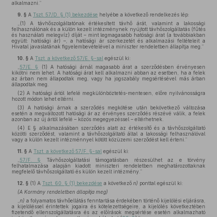
alkalmazni.”
9. §
A
Tszt. 57/D. § (1) bekezdése
helyébe a következő rendelkezés lép:
„(1) A távhőszolgáltatónak értékesített távhő árát, valamint a lakossági
felhasználónak és a külön kezelt intézménynek nyújtott távhőszolgáltatás (fűtés
és használati melegvíz) díját – mint legmagasabb hatósági árat (a továbbiakban
együtt: hatósági ár) –, a hatósági ár szerkezetét és alkalmazási feltételeit a
Hivatal javaslatának figyelembevételével a miniszter rendeletben állapítja meg.”
10. §
A
Tszt. a következő 57/E. §-sal
egészül ki:
„
57/E. §
(1) A hatósági árnál magasabb árat a szerződésben érvényesen
kikötni nem lehet. A hatósági árat kell alkalmazni abban az esetben, ha a felek
az árban nem állapodtak meg, vagy ha jogszabály megsértésével más árban
állapodtak meg.
(2) A hatósági ártól lefelé megkülönböztetés-mentesen, előre nyilvánosságra
hozott módon lehet eltérni.
(3) A hatósági árnak a szerződés megkötése után bekövetkező változása
esetén a megváltozott hatósági ár az érvényes szerződés részévé válik, a felek
azonban az új ártól lefelé – közös megegyezéssel – eltérhetnek.
(4) E § alkalmazásában szerződés alatt az értékesítő és a távhőszolgáltató
közötti szerződést, valamint a távhőszolgáltató által a lakossági felhasználóval
vagy a külön kezelt intézménnyel kötött közüzemi szerződést kell érteni.”
11. §
A
Tszt. a következő 57/F. §-sal
egészül ki:
„
57/F. §
Távhőszolgáltatási támogatásban részesülhet az e törvény
felhatalmazása alapján kiadott miniszteri rendeletben meghatározottaknak
megfelelő távhőszolgáltató és külön kezelt intézmény.”
12. §
(1)
A
Tszt. 60. § (1) bekezdése
a következő
n)
ponttal egészül ki:
(A Kormány rendeletben állapítja meg)
„
n)
a folyamatos távhőellátás fenntartása érdekében történő kijelölési eljárásra,
a kijelöléssel érintettek jogaira és kötelezettségeire, a kijelölés következtében
fizetendő ellenszolgáltatásra és az előírások megsértése esetén alkalmazható