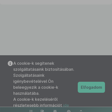
A cookie-k segítenek
szolgáltatásaink biztosításában.
Szolgáltatásaink
igénybevételével Ön
beleegyezik a cookie-k
Elfogadom
használatába.
A cookie-k kezeléséről
részletesebb információt
ide
kattintva olvashat.