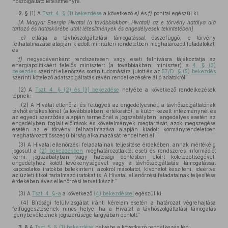
hőszolgáltató létesítményre.”
2. §
(1)
A
Tszt. 4. § (1) bekezdése
a következő
e)
és
f)
ponttal egészül ki:
[A Magyar Energia Hivatal (a továbbiakban: Hivatal) az e törvény hatálya alá
tartozó és hatáskörébe utalt létesítmények és engedélyesek tekintetében]
„
e)
ellátja a távhőszolgáltatási támogatással összefüggő, e törvény
felhatalmazása alapján kiadott miniszteri rendeletben meghatározott feladatokat;
és
f)
negyedévenként rendszeresen vagy eseti felhívásra tájékoztatja az
energiapolitikáért felelős minisztert (a továbbiakban: miniszter) a
4. § (3)
bekezdés
szerinti ellenőrzés során tudomására jutott és az
57/D. § (5) bekezdés
szerinti kötelező adatszolgáltatás révén rendelkezésére álló adatokról.”
(2)
A
Tszt. 4. § (2) és (3) bekezdése
helyébe a következő rendelkezések
lépnek:
„(2) A Hivatal ellenőrzi és felügyeli az engedélyesnél, a távhőszolgáltatónak
távhőt értékesítőnél (a továbbiakban: értékesítő), a külön kezelt intézménynél és
az egyedi szerződés alapján termelőnél a jogszabályban, engedélyes esetén az
engedélyben foglalt előírások és követelmények megtartását, azok megszegése
esetén az e törvény felhatalmazása alapján kiadott kormányrendeletben
meghatározott összegű bírság alkalmazását rendelheti el.
(3) A Hivatal ellenőrzési feladatainak teljesítése érdekében, annak mértékéig
jogosult a
(2) bekezdésben
meghatározottaktól eseti és rendszeres információt
kérni, jogszabályban vagy hatósági döntésben előírt kötelezettségével,
engedélyhez kötött tevékenységével vagy a távhőszolgáltatási támogatással
kapcsolatos iratokba betekinteni, azokról másolatot, kivonatot készíteni, ideértve
az üzleti titkot tartalmazó iratokat is. A Hivatal ellenőrzési feladatainak teljesítése
érdekében éves ellenőrzési tervet készít.”
(3)
A
Tszt. 4. §-a
a következő
(4) bekezdéssel
egészül ki:
„(4) Bírósági felülvizsgálat iránti kérelem esetén a határozat végrehajtása
felfüggesztésének nincs helye, ha a Hivatal a távhőszolgáltatási támogatás
igénybevételének jogszerűsége tárgyában döntött.”
3. §
A
Tszt. 5. § (1) bekezdése
helyébe a következő rendelkezés lép: