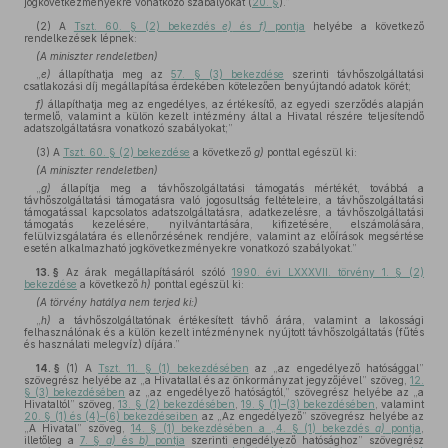
jogkövetkezményekre vonatkozó szabályokat (
20. §
).”
(2)
A
Tszt. 60. § (2) bekezdés
e)
és
f)
pontja
helyébe a következő
rendelkezések lépnek:
(A miniszter rendeletben)
„
e)
állapíthatja meg az
57. § (3) bekezdése
szerinti távhőszolgáltatási
csatlakozási díj megállapítása érdekében kötelezően benyújtandó adatok körét;
f)
állapíthatja meg az engedélyes, az értékesítő, az egyedi szerződés alapján
termelő, valamint a külön kezelt intézmény által a Hivatal részére teljesítendő
adatszolgáltatásra vonatkozó szabályokat;”
(3)
A
Tszt. 60. § (2) bekezdése
a következő
g)
ponttal egészül ki:
(A miniszter rendeletben)
„
g)
állapítja meg a távhőszolgáltatási támogatás mértékét, továbbá a
távhőszolgáltatási támogatásra való jogosultság feltételeire, a távhőszolgáltatási
támogatással kapcsolatos adatszolgáltatásra, adatkezelésre, a távhőszolgáltatási
támogatás kezelésére, nyilvántartására, kifizetésére, elszámolására,
felülvizsgálatára és ellenőrzésének rendjére, valamint az előírások megsértése
esetén alkalmazható jogkövetkezményekre vonatkozó szabályokat.”
13. §
Az árak megállapításáról szóló
1990. évi LXXXVII. törvény 1. § (2)
bekezdése
a következő
h)
ponttal egészül ki:
(A törvény hatálya nem terjed ki:)
„
h)
a távhőszolgáltatónak értékesített távhő árára, valamint a lakossági
felhasználónak és a külön kezelt intézménynek nyújtott távhőszolgáltatás (fűtés
és használati melegvíz) díjára.”
14. §
(1)
A
Tszt. 11. § (1) bekezdésében
az „az engedélyező hatósággal”
szövegrész helyébe az „a Hivatallal és az önkormányzat jegyzőjével” szöveg,
12.
§ (3) bekezdésében
az „az engedélyező hatóságtól,” szövegrész helyébe az „a
Hivataltól” szöveg,
13. § (2) bekezdésében
,
19. § (1)–(3) bekezdésében
, valamint
20. § (1) és (4)–(6) bekezdéseiben
az „Az engedélyező” szövegrész helyébe az
„A Hivatal” szöveg,
14. § (1) bekezdésében a „4. § (1) bekezdés
a)
pontja
,
illetőleg a
7. §
a)
és
b)
pontja
szerinti engedélyező hatósághoz” szövegrész