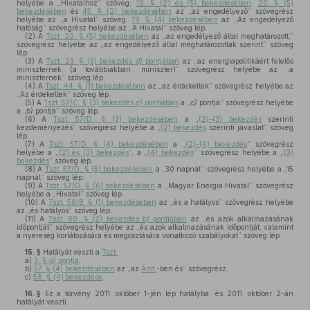
helyébe a „Hivatalhoz” szöveg,
19. § (2) és (5) bekezdésében
,
20. § (5)
bekezdésében
és
45. § (2) bekezdésében
az „az engedélyező” szövegrész
helyébe az „a Hivatal” szöveg,
19. § (4) bekezdésében
az „Az engedélyező
hatóság” szövegrész helyébe az „A Hivatal” szöveg lép.
(2)
A
Tszt. 20. § (5) bekezdésében
az „az engedélyező által meghatározott,”
szövegrész helyébe az „az engedélyező által meghatározottak szerint” szöveg
lép.
(3)
A
Tszt. 23. § (3) bekezdés
d)
pontjában
az „az energiapolitikáért felelős
miniszternek (a továbbiakban: miniszter)” szövegrész helyébe az „a
miniszternek” szöveg lép.
(4)
A
Tszt. 44. § (1) bekezdésében
az „az érdekeltek” szövegrész helyébe az
„Az érdekeltek” szöveg lép.
(5)
A
Tszt. 57/C. § (3) bekezdés
e)
pontjában
a „
c)
pontja” szövegrész helyébe
a „
b)
pontja” szöveg lép.
(6)
A
Tszt. 57/D. § (3) bekezdésében
a „
(2)–(3) bekezdés
szerinti
kezdeményezés” szövegrész helyébe a „
(2) bekezdés
szerinti javaslat” szöveg
lép.
(7)
A
Tszt. 57/D. § (4) bekezdésében
a „
(2)–(4) bekezdés
” szövegrész
helyébe a „
(2) és (3) bekezdés
”, a „
(4) bekezdés
” szövegrész helyébe a „
(3)
bekezdés
” szöveg lép.
(8)
A
Tszt. 57/D. § (5) bekezdésében
a „30 napnál” szövegrész helyébe a „15
napnál” szöveg lép.
(9)
A
Tszt. 57/D. § (6) bekezdésében
a „Magyar Energia Hivatal” szövegrész
helyébe a „Hivatal” szöveg lép.
(10)
A
Tszt. 59/B. § (1) bekezdésében
az „és a hatályos” szövegrész helyébe
az „és hatályos” szöveg lép.
(11)
A
Tszt. 60. § (2) bekezdés
b)
pontjában
az „és azok alkalmazásának
időpontját” szövegrész helyébe az „és azok alkalmazásának időpontját, valamint
a nyereség korlátozására és megosztására vonatkozó szabályokat” szöveg lép.
15. §
Hatályát veszti a
Tszt.
a)
3. §
d)
pontja
,
b)
57. § (4) bekezdésében
az „az
Ámt.
-ben és” szövegrész,
c)
58. § (4) bekezdése
.
16. §
Ez a törvény 2011. október 1-jén lép hatályba, és 2011. október 2-án
hatályát veszti.