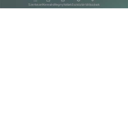
Szerkezet
Keresés
Megnyitottak
Eszköztár
Változások
Kapcsolat
Felhasználási feltételek
PDF
Akadálymentesítési nyilatkozat
Adatkezelési tájékoztató
©
A Nemzeti Jogszabálytárban elérhető szövegek