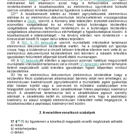
eltérésekkel kell alkalmazni azzal, hogy a felhasználóra vonatkozó
rendelkezéseket a közalkalmazottra, az elektronikus ügyintézést biztosító
szervre vonatkozó rendelkezéseket az Egyetemre is alkalmazni kell.
84
(2)
A közalkalmazott köteles az írásbeli jognyilatkozatok elektronikus
aláírása és az elektronikus dokumentumok kézhezvételének visszaigazolása
érdekében a
Dáptv.
szerinti, a Kormány által kötelezően biztosított elektronikus
azonosítási szolgáltatással és az ehhez tartozó biztonságos kézbesítési
szolgáltatásra alkalmas tárhellyel rendelkezni és a biztonságos kézbesítési
szolgáltatásra alkalmas elektronikus elérhetőségét a foglalkoztatójával közölni. A
közalkalmazott e kötelezettségét – ha törvény eltérően nem rendelkezik – a
kinevezését követő 15 napon belül köteles teljesíteni.
(3)
A
16/I. § (5) bekezdés
e szerinti munkáltatói intézkedést tartalmazó
elektronikus dokumentum kézbesítése esetén, ha a szolgáltató azt igazolja
vissza, hogy a küldeményt a címzett kétszeri értesítése ellenére nem vette át, az
elektronikus dokumentumot kézbesítettnek kell tekinteni a második értesítési
igazolásban feltüntetett időpontját követő ötödik munkanapon.
(4)
A
(3) bekezdés
től eltérően a jogviszonyt azonnali hatállyal megszüntető
munkáltatói intézkedést tartalmazó irat a címzett
(2) bekezdés
szerinti tárhelyére
történő megküldésről szóló értesítési igazolásban foglalt időpontban minősül
kézbesítettnek.
(5)
Ha az elektronikus dokumentum elektronikus kézbesítése (vagy a
kézbesítési fikció szabályainak alkalmazása) bármely okból nem lehetséges, az
elektronikusan kiadmányozott jognyilatkozatról a munkáltatói jogkör gyakorlója
által írásban kijelölt vagy a szervezeti és működési szabályzatban erre
feljogosított személy öt napon belül záradékolással hiteles papíralapú kiadmányt
készít. A záradéknak tartalmaznia kell a záradékolásra jogosult személy
aláírását, a záradékolás keltét és szöveges utalást arra, hogy a papíralapú
kiadmány az alapul szolgáló elektronikusan hitelesített irattal megegyezik. A
közalkalmazottal a papíralapú kiadmányt kell közölni.
2.
A vezetőkre vonatkozó szabályok
85
17. §
(1)
Az Egyetemen a következő magasabb vezetői megbízások adhatók:
a)
rektor,
b)
rektorhelyettes,
c)
dékán,