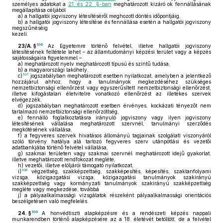
személyes adatokat a
21. és 22. §-ban
meghatározott kizáró ok fennállásának
megállapítása céljából
a)
a hallgatói jogviszony létesítéséről meghozott döntés időpontjáig,
b)
a hallgatói jogviszony létesítése és fennállása esetén a hallgatói jogviszony
megszűnéséig
kezeli.
106
23/A. §
Az Egyetemre történő felvétel, illetve hallgatói jogviszony
létesítésének feltétele lehet – az államtudományi képzési terület vagy a képzés
sajátosságaira figyelemmel –
a)
meghatározott nyelv meghatározott típusú és szintű tudása,
b)
a magyarországi lakóhely,
107
c)
jogszabályban meghatározott esetben nyilatkozat, amelyben a jelentkező
hozzájárul ahhoz, hogy a tanulmányok megkezdéséhez szükséges
nemzetbiztonsági ellenőrzést vagy egyszerűsített nemzetbiztonsági ellenőrzést,
illetve kifogástalan életvitelre vonatkozó ellenőrzést az illetékes szervek
elvégezzék,
d)
jogszabályban meghatározott esetben érvényes, kockázati tényezőt nem
tartalmazó nemzetbiztonsági ellenőrzöttség,
e)
fennálló foglalkoztatásra irányuló jogviszony vagy ilyen jogviszony
létesítésének vállalása meghatározott szervnél, tanulmányi szerződés
megkötésének vállalása,
f)
a fegyveres szervek hivatásos állományú tagjainak szolgálati viszonyáról
szóló törvény hatálya alá tartozó fegyveres szerv utánpótlási és vezetői
adatbankjába történő felvétel vállalása,
g)
szakmai területen vagy szakmai szervnél meghatározott idejű gyakorlat,
illetve meghatározott rendfokozat megléte,
h)
vezetői, illetve elöljárói támogató nyilatkozat,
108
i)
végzettség, szakképzettség, szakképesítés, képesítés, szaktanfolyami
vizsga, közigazgatási vizsga, közigazgatási tanulmányok szakirányú
szakképzettség vagy kormányzati tanulmányok szakirányú szakképzettség
megléte vagy megkezdése, továbbá
j)
a pályaalkalmassági vizsgálatok részeként pályaalkalmassági orientációs
beszélgetésen való megfelelés.
109
24. §
A honvédtiszti alapképzésre és a rendészeti képzés nappali
munkarendben történő alapképzésére az a 18. életévét betöltött, de a felvétel