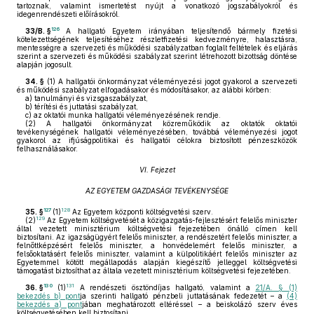
tartoznak, valamint ismertetést nyújt a vonatkozó jogszabályokról és
idegenrendészeti előírásokról.
126
33/B. §
A hallgató Egyetem irányában teljesítendő bármely fizetési
kötelezettségének teljesítéséhez részletfizetési kedvezményre, halasztásra,
mentességre a szervezeti és működési szabályzatban foglalt feltételek és eljárás
szerint a szervezeti és működési szabályzat szerint létrehozott bizottság döntése
alapján jogosult.
34. §
(1)
A hallgatói önkormányzat véleményezési jogot gyakorol a szervezeti
és működési szabályzat elfogadásakor és módosításakor, az alábbi körben:
a)
tanulmányi és vizsgaszabályzat,
b)
térítési és juttatási szabályzat,
c)
az oktatói munka hallgatói véleményezésének rendje.
(2)
A hallgatói önkormányzat közreműködik az oktatók oktatói
tevékenységének hallgatói véleményezésében, továbbá véleményezési jogot
gyakorol az ifjúságpolitikai és hallgatói célokra biztosított pénzeszközök
felhasználásakor.
VI. Fejezet
AZ EGYETEM GAZDASÁGI TEVÉKENYSÉGE
127
128
35. §
(1)
Az Egyetem központi költségvetési szerv.
129
(2)
Az Egyetem költségvetését a közigazgatás-fejlesztésért felelős miniszter
által vezetett minisztérium költségvetési fejezetében önálló címen kell
biztosítani. Az igazságügyért felelős miniszter, a rendészetért felelős miniszter, a
felnőttképzésért felelős miniszter, a honvédelemért felelős miniszter, a
felsőoktatásért felelős miniszter, valamint a külpolitikáért felelős miniszter az
Egyetemmel kötött megállapodás alapján kiegészítő jelleggel költségvetési
támogatást biztosíthat az általa vezetett minisztérium költségvetési fejezetében.
130
131
36. §
(1)
A rendészeti ösztöndíjas hallgató, valamint a
21/A. § (1)
bekezdés b) pont
ja szerinti hallgató pénzbeli juttatásának fedezetét – a
(4)
bekezdés a) pont
jában meghatározott eltéréssel – a beiskolázó szerv éves
költségvetésében kell biztosítani.