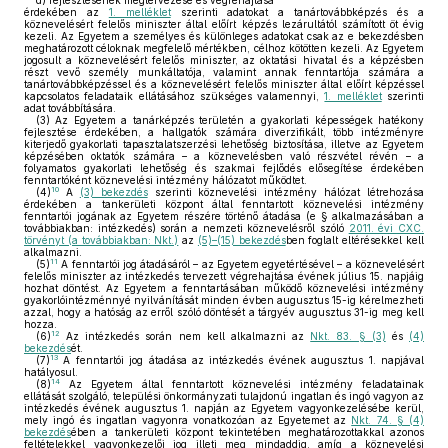
d)
fejlesztésének megtervezése és végrehajtása
érdekében az
1. melléklet
szerinti adatokat a tanártovábbképzés és a
köznevelésért felelős miniszter által előírt képzés lezárultától számított öt évig
kezeli. Az Egyetem a személyes és különleges adatokat csak az e bekezdésben
meghatározott céloknak megfelelő mértékben, célhoz kötötten kezeli. Az Egyetem
jogosult a köznevelésért felelős miniszter, az oktatási hivatal és a képzésben
részt vevő személy munkáltatója, valamint annak fenntartója számára a
tanártovábbképzéssel és a köznevelésért felelős miniszter által előírt képzéssel
kapcsolatos feladataik ellátásához szükséges valamennyi,
1. melléklet
szerinti
adat továbbítására.
(3)
Az Egyetem a tanárképzés területén a gyakorlati képességek hatékony
fejlesztése érdekében, a hallgatók számára diverzifikált, több intézményre
kiterjedő gyakorlati tapasztalatszerzési lehetőség biztosítása, illetve az Egyetem
képzésében oktatók számára – a köznevelésben való részvétel révén – a
folyamatos gyakorlati lehetőség és szakmai fejlődés elősegítése érdekében
fenntartóként köznevelési intézmény hálózatot működtet.
10
(4)
A
(3) bekezdés
szerinti köznevelési intézmény hálózat létrehozása
érdekében a tankerületi központ által fenntartott köznevelési intézmény
fenntartói jogának az Egyetem részére történő átadása (e § alkalmazásában a
továbbiakban: intézkedés) során a nemzeti köznevelésről szóló
2011. évi CXC.
törvényt (a továbbiakban: Nkt.)
az
(5)–(15) bekezdés
ben foglalt eltérésekkel kell
alkalmazni.
11
(5)
A fenntartói jog átadásáról – az Egyetem egyetértésével – a köznevelésért
felelős miniszter az intézkedés tervezett végrehajtása évének július 15. napjáig
hozhat döntést. Az Egyetem a fenntartásában működő köznevelési intézmény
gyakorlóintézménnyé nyilvánítását minden évben augusztus 15-ig kérelmezheti
azzal, hogy a hatóság az erről szóló döntését a tárgyév augusztus 31-ig meg kell
hozza.
12
(6)
Az intézkedés során nem kell alkalmazni az
Nkt. 83. § (3)
és
(4)
bekezdés
ét.
13
(7)
A fenntartói jog átadása az intézkedés évének augusztus 1. napjával
hatályosul.
14
(8)
Az Egyetem által fenntartott köznevelési intézmény feladatainak
ellátását szolgáló, települési önkormányzati tulajdonú ingatlan és ingó vagyon az
intézkedés évének augusztus 1. napján az Egyetem vagyonkezelésébe kerül,
mely ingó és ingatlan vagyonra vonatkozóan az Egyetemet az
Nkt. 74. § (4)
bekezdés
ében a tankerületi központ tekintetében meghatározottakkal azonos
feltételekkel vagyonkezelői jog illeti meg mindaddig, amíg a köznevelési