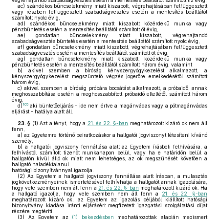
végrehajtandó szabadságvesztés esetén a mentesítés beálltától számított tíz évig,
ac)
szándékos bűncselekmény miatt kiszabott, végrehajtásában felfüggesztett
vagy részben felfüggesztett szabadságvesztés esetén a mentesítés beálltától
számított nyolc évig,
ad)
szándékos bűncselekmény miatt kiszabott közérdekű munka vagy
pénzbüntetés esetén a mentesítés beálltától számított öt évig,
ae)
gondatlan bűncselekmény miatt kiszabott, végrehajtandó
szabadságvesztés büntetés esetén a mentesítés beálltától számított nyolc évig,
af)
gondatlan bűncselekmény miatt kiszabott, végrehajtásában felfüggesztett
szabadságvesztés esetén a mentesítés beálltától számított öt évig,
ag)
gondatlan bűncselekmény miatt kiszabott, közérdekű munka vagy
pénzbüntetés esetén a mentesítés beálltától számított három évig, valamint
b)
akivel szemben a bíróság kényszergyógykezelést alkalmazott, a
kényszergyógykezelést megszüntető végzés jogerőre emelkedésétől számított
három évig,
c)
akivel szemben a bíróság próbára bocsátást alkalmazott, a próbaidő, annak
meghosszabbítása esetén a meghosszabbított próbaidő elteltétől számított három
évig,
105
d)
aki büntetőeljárás – ide nem értve a magánvádas vagy a pótmagánvádas
eljárást – hatálya alatt áll.
23. §
(1)
Azt a tényt, hogy a
21. és 22. §-ban
meghatározott kizáró ok nem áll
fenn,
a)
az Egyetemre történő beiratkozáskor a hallgatói jogviszonyt létesíteni kívánó
személy,
b)
a hallgatói jogviszony fennállása alatt az Egyetem írásbeli felhívására, a
felhívástól számított tizenöt munkanapon belül, vagy ha e határidőn belül a
hallgatón kívül álló ok miatt nem lehetséges, az ok megszűnését követően a
hallgató haladéktalanul
hatósági bizonyítvánnyal igazolja.
(2)
Az Egyetem a hallgatói jogviszony fennállása alatt írásban, a mulasztás
jogkövetkezményeinek ismertetésével felhívhatja a hallgatót annak igazolására,
hogy vele szemben nem áll fenn a
21. és 22. §-ban
meghatározott kizáró ok. Ha
a hallgató igazolja, hogy vele szemben nem áll fenn a
21. és 22. §-ban
meghatározott kizáró ok, az Egyetem az igazolás céljából kiállított hatósági
bizonyítvány kiadása iránti eljárásért megfizetett igazgatási szolgáltatási díjat
részére megtéríti.
(3)
Az Egyetem az
(1) bekezdésben
meghatározottak alapján megismert