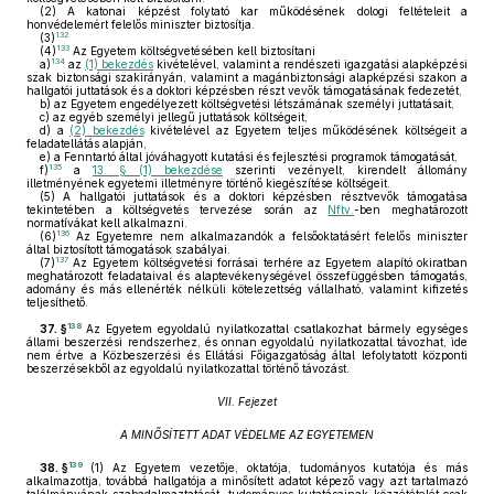
(2)
A katonai képzést folytató kar működésének dologi feltételeit a
honvédelemért felelős miniszter biztosítja.
132
(3)
133
(4)
Az Egyetem költségvetésében kell biztosítani
134
a)
az
(1) bekezdés
kivételével, valamint a rendészeti igazgatási alapképzési
szak biztonsági szakirányán, valamint a magánbiztonsági alapképzési szakon a
hallgatói juttatások és a doktori képzésben részt vevők támogatásának fedezetét,
b)
az Egyetem engedélyezett költségvetési létszámának személyi juttatásait,
c)
az egyéb személyi jellegű juttatások költségeit,
d)
a
(2) bekezdés
kivételével az Egyetem teljes működésének költségeit a
feladatellátás alapján,
e)
a Fenntartó által jóváhagyott kutatási és fejlesztési programok támogatását,
135
f)
a
13. § (1) bekezdése
szerinti vezényelt, kirendelt állomány
illetményének egyetemi illetményre történő kiegészítése költségeit.
(5)
A hallgatói juttatások és a doktori képzésben résztvevők támogatása
tekintetében a költségvetés tervezése során az
Nftv.
-ben meghatározott
normatívákat kell alkalmazni.
136
(6)
Az Egyetemre nem alkalmazandók a felsőoktatásért felelős miniszter
által biztosított támogatások szabályai.
137
(7)
Az Egyetem költségvetési forrásai terhére az Egyetem alapító okiratban
meghatározott feladataival és alaptevékenységével összefüggésben támogatás,
adomány és más ellenérték nélküli kötelezettség vállalható, valamint kifizetés
teljesíthető.
138
37. §
Az Egyetem egyoldalú nyilatkozattal csatlakozhat bármely egységes
állami beszerzési rendszerhez, és onnan egyoldalú nyilatkozattal távozhat, ide
nem értve a Közbeszerzési és Ellátási Főigazgatóság által lefolytatott központi
beszerzésekből az egyoldalú nyilatkozattal történő távozást.
VII. Fejezet
A MINŐSÍTETT ADAT VÉDELME AZ EGYETEMEN
139
38. §
(1)
Az Egyetem vezetője, oktatója, tudományos kutatója és más
alkalmazottja, továbbá hallgatója a minősített adatot képező vagy azt tartalmazó