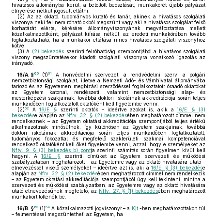
hivatásos állományba kerül, a betöltött beosztását, munkakörét újabb pályázat
elnyerése nélkül jogosult ellátni.
(2)
Az az oktató, tudományos kutató és tanár, akinek a hivatásos szolgálati
viszonya neki fel nem róható okból megszűnt vagy aki a hivatásos szolgálat felső
korhatárát elérte, kérésére állományviszonyának megváltoztatása mellett
közalkalmazottként, pályázat kiírása nélkül, az eredeti munkakörében tovább
foglalkoztatható, ha a munkakör ellátása nincs hivatásos szolgálati viszonyhoz
kötve.
(3)
A
(2) bekezdés
szerinti felróhatóság szempontjából a hivatásos szolgálati
viszony megszüntetésekor kiadott szolgálati viszonyra vonatkozó igazolás az
irányadó.
60
61
16/A. §
(1)
A honvédelmi szervezet, a rendvédelmi szerv, a polgári
nemzetbiztonsági szolgálat, illetve a Nemzeti Adó- és Vámhivatal állományába
tartozó és az Egyetemen megbízási szerződéssel foglalkoztatott óraadó oktatókat
az Egyetem katonai, rendészeti, valamint nemzetbiztonsági alap- és
mesterképzési szakjainak, továbbá doktori iskoláinak akkreditációja során teljes
munkaidőben foglalkoztatott oktatóként kell figyelembe venni.
62
(2)
A
16/E. §
szerinti oktatók – ideértve azokat is, akik a
16/E. § (3)
bekezdés
e alapján az
Nftv. 32. § (2) bekezdés
ében meghatározott címmel nem
rendelkeznek – az Egyetem oktatási akkreditációja szempontjából teljes értékű
alkalmazottnak minősülnek, így különösen az Egyetem szakjainak, továbbá
doktori iskoláinak akkreditációja során teljes munkaidőben foglalkoztatott,
tudományos fokozattal és megfelelő szakterületi szakmai kompetenciával
rendelkező oktatóként kell őket figyelembe venni, azzal, hogy e személyeket az
Nftv. 9. § (3) bekezdés b) pont
ja szerinti számítás során figyelmen kívül kell
hagyni. A
16/E. §
szerinti, címüket az Egyetem szervezeti és működési
szabályzatában meghatározott – az Egyetemre vagy az oktató hivatására utaló –
elnevezéssel viselő személyeket – ideértve azt is, aki a
16/E. § (3) bekezdés
e
alapján az
Nftv. 32. § (2) bekezdés
ében meghatározott címmel nem rendelkezik
– az Egyetem oktatási akkreditációja szempontjából úgy kell tekinteni, mintha a
szervezeti és működési szabályzatban, az Egyetemre vagy az oktató hivatására
utaló elnevezésűnek megfelelő, az
Nftv. 27. § (1) bekezdés
ében meghatározott
munkakört töltenék be.
63
64
16/B. §
(1)
A közalkalmazotti jogviszonyt – a
Kjt.
-ben meghatározottakon túl
– felmentéssel megszüntetheti az Egyetem, ha