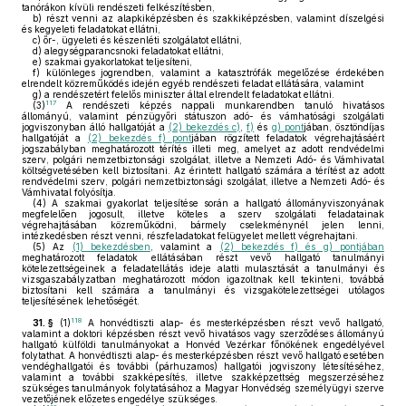
tanórákon kívüli rendészeti felkészítésben,
b)
részt venni az alapkiképzésben és szakkiképzésben, valamint díszelgési
és kegyeleti feladatokat ellátni,
c)
őr-, ügyeleti és készenléti szolgálatot ellátni,
d)
alegységparancsnoki feladatokat ellátni,
e)
szakmai gyakorlatokat teljesíteni,
f)
különleges jogrendben, valamint a katasztrófák megelőzése érdekében
elrendelt közreműködés idején egyéb rendészeti feladat ellátására, valamint
g)
a rendészetért felelős miniszter által elrendelt feladatokat ellátni.
117
(3)
A rendészeti képzés nappali munkarendben tanuló hivatásos
állományú, valamint pénzügyőri státuszon adó- és vámhatósági szolgálati
jogviszonyban álló hallgatóját a
(2) bekezdés c)
,
f)
és
g) pont
jában, ösztöndíjas
hallgatóját a
(2) bekezdés f) pont
jában rögzített feladatok végrehajtásáért
jogszabályban meghatározott térítés illeti meg, amelyet az adott rendvédelmi
szerv, polgári nemzetbiztonsági szolgálat, illetve a Nemzeti Adó- és Vámhivatal
költségvetésében kell biztosítani. Az érintett hallgató számára a térítést az adott
rendvédelmi szerv, polgári nemzetbiztonsági szolgálat, illetve a Nemzeti Adó- és
Vámhivatal folyósítja.
(4)
A szakmai gyakorlat teljesítése során a hallgató állományviszonyának
megfelelően jogosult, illetve köteles a szerv szolgálati feladatainak
végrehajtásában közreműködni, bármely cselekménynél jelen lenni,
intézkedésben részt venni, részfeladatokat felügyelet mellett végrehajtani.
(5)
Az
(1) bekezdésben
, valamint a
(2) bekezdés f) és g) pontjában
meghatározott feladatok ellátásában részt vevő hallgató tanulmányi
kötelezettségeinek a feladatellátás ideje alatti mulasztását a tanulmányi és
vizsgaszabályzatban meghatározott módon igazoltnak kell tekinteni, továbbá
biztosítani kell számára a tanulmányi és vizsgakötelezettségei utólagos
teljesítésének lehetőségét.
118
31. §
(1)
A honvédtiszti alap- és mesterképzésben részt vevő hallgató,
valamint a doktori képzésben részt vevő hivatásos vagy szerződéses állományú
hallgató külföldi tanulmányokat a Honvéd Vezérkar főnökének engedélyével
folytathat. A honvédtiszti alap- és mesterképzésben részt vevő hallgató esetében
vendéghallgatói és további (párhuzamos) hallgatói jogviszony létesítéséhez,
valamint a további szakképesítés, illetve szakképzettség megszerzéséhez
szükséges tanulmányok folytatásához a Magyar Honvédség személyügyi szerve
vezetőjének előzetes engedélye szükséges.