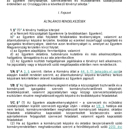
az Egyetem irányításának, szervezetének és működésének szabályozása
2
érdekében az Országgyűlés a következő törvényt alkotja:
I. Fejezet
ÁLTALÁNOS RENDELKEZÉSEK
3
4
1. §
(1)
A törvény hatálya kiterjed
a)
a Nemzeti Közszolgálati Egyetemre (a továbbiakban: Egyetem),
5
b)
az Egyetem által folytatott felsőoktatási tevékenységre, valamint az
államtudományi képzési területre, továbbá az ezekkel összefüggő szolgáltató és
igazgatási tevékenységre, ideértve azon tevékenységet is, amelyet az Egyetem
Magyarország területén kívül folytat,
c)
az Egyetem alapítójára, fenntartójára, valamint
d)
az Egyetem oktatóira, tudományos kutatóira és más alkalmazottjaira,
hallgatóira, támogatóira és az oda jelentkezőkre.
(2)
Az Egyetem külföldi hallgatójának jogállására e törvényt kell alkalmazni,
ha jogszabály vagy a képzésről szóló megállapodás eltérően nem rendelkezik.
6
1/A. §
A
3. §
szerinti, illetve a Kormány által a
44. § (1) bekezdés e) pont
ja
alapján kiadott rendelet szerinti, az államtudományi képzési területhez tartozó
képzések tekintetében oklevél kiadására az Egyetem jogosult.
7
1/B. §
Az Egyetem alaptevékenységként ellátja a közszolgálati tisztviselők és a
kormányzati igazgatási szervek kormánytisztviselőinek képzését,
továbbképzését, valamint jogszabályban vagy közjogi szervezetszabályozó
eszközben részére meghatározott egyéb képzési és továbbképzési feladatokat.
8
1/C. §
(1)
Az Egyetem alaptevékenységként – a szervezeti és működési
szabályzatában kijelölt szervezeti egysége útján – ellátja az
1/B. §
hatálya alá
nem tartozó, kormányrendeletben meghatározott kormányzati képzési, oktatási
feladatok ellátásához kapcsolódó központosított közbeszerzés során
ajánlatkérésre feljogosított szervezet feladatait, valamint egyéb kapcsolódó
feladatokat.
(2)
Ha az Egyetem a kormányzati képzési és oktatási beszerzésekről szóló
kormányrendeletben meghatározottak szerint a felnőttképzésről szóló
2013. évi