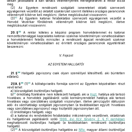
dékán javaslatára a kari tanács véleményének mérlegelésével a rektor bízza
meg.
(2)
Az Egyetem rendészeti szolgálati ismereteket oktató szervezeti
egységeinek vezetőit az oktatott szakterület szerint illetékes országos parancsnok
véleményét kikérve kell megbízni, illetve megbízásukat visszavonni.
92
(3)
Az Egyetem katonai felsőoktatási szervezeti egységeinek vezetőit a
Honvéd Vezérkar főnökének véleményét kikérve kell megbízni, illetve
megbízásukat visszavonni.
93
20. §
A rektor köteles a képzési program honvédelemmel és katonai
nemzetbiztonsággal kapcsolatos katonai-szakmai követelményei vonatkozásában
a honvédelemért felelős miniszter, a rendészeti ágazat rendészeti szakmai
követelményei vonatkozásában az érintett országos parancsnok egyetértését
beszerezni.
V. Fejezet
AZ EGYETEM HALLGATÓI
94
21. §
Hallgatói jogviszony csak olyan személlyel létesíthető, aki büntetlen
előéletű.
95
96
21/A. §
(1)
A költségviselés formája szerint az Egyetem képzésében részt
vevő lehet
a)
közszolgálati ösztöndíjas hallgató,
97
b)
önköltség fizetésére nem kötelezett hallgató, aki a
Hszt.
hatálya alá tartozó
hivatásos, a honvédek jogállásáról szóló kormányrendelet hatálya alá tartozó
hivatásos vagy szerződéses szolgálati viszonyban, illetve pénzügyőri státuszon
adó- és vámhatósági szolgálati jogviszonyban (a továbbiakban együtt: hivatásos
vagy szerződéses jogviszony) vagy tisztjelölti jogviszonyban áll,
c)
önköltséges hallgató, vagy
d)
a katonai és rendvédelmi felsőoktatási intézmények vezetőinek, oktatóinak
és hallgatóinak jogállásáról szóló
1996. évi XLV. törvény 2. § f) pontjában
meghatározott ösztöndíjas hallgató (a továbbiakban: rendészeti ösztöndíjas
hallgató).
98
(2)
A közszolgálati ösztöndíjas hallgatóra az
Nftv.
magyar állami ösztöndíjjal