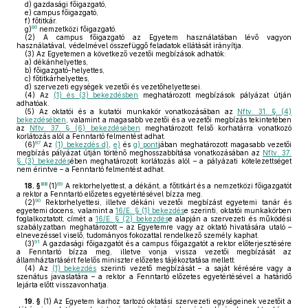
d)
gazdasági főigazgató,
e)
campus főigazgató,
f)
főtitkár.
86
g)
nemzetközi főigazgató.
(2)
A campus főigazgató az Egyetem használatában lévő vagyon
használatával, védelmével összefüggő feladatok ellátását irányítja.
(3)
Az Egyetemen a következő vezetői megbízások adhatók:
a)
dékánhelyettes,
b)
főigazgató-helyettes,
c)
főtitkárhelyettes,
d)
szervezeti egységek vezetői és vezetőhelyettesei.
(4)
Az
(1) és (3) bekezdésben
meghatározott megbízások pályázat útján
adhatóak.
(5)
Az oktatói és a kutatói munkakör vonatkozásában az
Nftv. 31. § (4)
bekezdésében
, valamint a magasabb vezetői és a vezetői megbízás tekintetében
az
Nftv. 37. § (6) bekezdésében
meghatározott felső korhatárra vonatkozó
korlátozás alól a Fenntartó felmentést adhat.
87
(6)
Az
(1) bekezdés d)
,
e)
és
g) pont
jában meghatározott magasabb vezetői
megbízás pályázat útján történő meghosszabbítása vonatkozásában az
Nftv. 37.
§ (3) bekezdés
ében meghatározott korlátozás alól – a pályázati kötelezettséget
nem érintve – a Fenntartó felmentést adhat.
88
89
18. §
(1)
A rektorhelyettest, a dékánt, a főtitkárt és a nemzetközi főigazgatót
a rektor a Fenntartó előzetes egyetértésével bízza meg.
90
(2)
Rektorhelyettesi, illetve dékáni vezetői megbízást egyetemi tanár és
egyetemi docens, valamint a
16/E. § (1) bekezdés
e szerinti, oktatói munkakörben
foglalkoztatott, címét a
16/E. § (2) bekezdés
e alapján a szervezeti és működési
szabályzatban meghatározott – az Egyetemre vagy az oktató hivatására utaló –
elnevezéssel viselő, tudományos fokozattal rendelkező személy kaphat.
91
(3)
A gazdasági főigazgatót és a campus főigazgatót a rektor előterjesztésére
a Fenntartó bízza meg, illetve vonja vissza vezetői megbízását az
államháztartásért felelős miniszter előzetes tájékoztatása mellett.
(4)
Az
(1) bekezdés
szerinti vezető megbízását – a saját kérésére vagy a
szenátus javaslatára – a rektor a Fenntartó előzetes egyetértésével a határidő
lejárta előtt visszavonhatja.
19. §
(1)
Az Egyetem karhoz tartozó oktatási szervezeti egységeinek vezetőit a