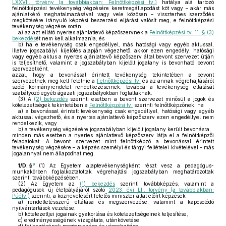
LXXVII. törvény (a továbbiakban: Felnőttképzési tv.)
hatálya alá tartozó
felnőttképzési tevékenység végzésére keretmegállapodást köt vagy – akár más
ajánlatkérő meghatalmazásával vagy vele közösen – visszterhes szerződés
megkötésére irányuló képzési beszerzési eljárást valósít meg, e felnőttképzési
tevékenység végzése során
a)
az azt ellátó nyertes ajánlattevő képzőszervnek a
Felnőttképzési tv. 11. § (3)
bekezdés
ét nem kell alkalmaznia, és
b)
ha e tevékenység csak engedéllyel, más hatósági vagy egyéb aktussal,
illetve jogszabályi kijelölés alapján végezhető, akkor ezen engedély, hatósági
vagy egyéb aktus a nyertes ajánlattevő képzőszerv által bevont szervezet útján
is teljesíthető, valamint a jogszabályban kijelölt jogalany is bevonható bevont
szervezetként,
azzal, hogy a bevonással érintett tevékenység tekintetében a bevont
szervezetnek meg kell felelnie a
Felnőttképzési tv.
és az annak végrehajtásáról
szóló kormányrendelet rendelkezéseinek, továbbá a tevékenység ellátását
szabályozó egyéb ágazati jogszabályokban foglaltaknak.
(3)
A
(2) bekezdés
szerinti esetben a bevont szervezet minősül a jogok és
kötelezettségek tekintetében a
Felnőttképzési tv.
szerinti felnőttképzőnek, ha
a)
a bevonással érintett tevékenység csak engedéllyel, hatósági vagy egyéb
aktussal végezhető, és a nyertes ajánlattevő képzőszerv ezen engedéllyel nem
rendelkezik, vagy
b)
a tevékenység végzésére jogszabályban kijelölt jogalany került bevonásra,
minden más esetben a nyertes ajánlattevő képzőszerv látja el a felnőttképzői
feladatokat. A bevont szervezet mint felnőttképző a bevonással érintett
tevékenység végzésére – a képzés személyi és tárgyi feltételei kivételével – más
jogalannyal nem állapodhat meg.
9
1/D. §
(1)
Az Egyetem alaptevékenységként részt vesz a pedagógus-
munkakörben foglalkoztatottak végrehajtási jogszabályban meghatározottak
szerinti továbbképzésében.
(2)
Az Egyetem az
(1) bekezdés
szerinti továbbképzés, valamint a
pedagógusok új életpályájáról szóló
2023. évi LII. törvény (a továbbiakban:
Púétv.)
szerinti, a köznevelésért felelős miniszter által előírt képzések
a)
rendeltetésszerű ellátása és megszervezése, valamint a kapcsolódó
nyilvántartások vezetése,
b)
kötelezettjei jogainak gyakorlása és kötelezettségeinek teljesítése,
c)
eredményességének vizsgálata, utánkövetése,