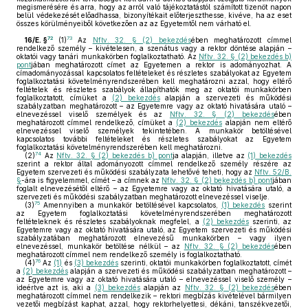
megismerésére és arra, hogy az arról való tájékoztatástól számított tizenöt napon
belül védekezését előadhassa, bizonyítékait előterjeszthesse, kivéve, ha az eset
összes körülményeiből következően az az Egyetemtől nem várható el.
72
73
16/E. §
(1)
Az
Nftv. 32. § (2) bekezdés
ében meghatározott címmel
rendelkező személy – kivételesen, a szenátus vagy a rektor döntése alapján –
oktatói vagy tanári munkakörben foglalkoztatható. Az
Nftv. 32. § (2) bekezdés b)
pont
jában meghatározott címet az Egyetemen a rektor is adományozhat. A
címadományozással kapcsolatos feltételeket és részletes szabályokat az Egyetem
foglalkoztatási követelményrendszerében kell meghatározni azzal, hogy eltérő
feltételek és részletes szabályok állapíthatók meg az oktatói munkakörben
foglalkoztatott, címüket a
(2) bekezdés
alapján a szervezeti és működési
szabályzatban meghatározott – az Egyetemre vagy az oktató hivatására utaló –
elnevezéssel viselő személyek és az
Nftv. 32. § (2) bekezdés
ében
meghatározott címmel rendelkező, címüket a
(2) bekezdés
alapján nem eltérő
elnevezéssel viselő személyek tekintetében. A munkakör betöltésével
kapcsolatos további feltételeket és részletes szabályokat az Egyetem
foglalkoztatási követelményrendszerében kell meghatározni.
74
(2)
Az
Nftv. 32. § (2) bekezdés b) pont
ja alapján, illetve az
(1) bekezdés
szerint a rektor által adományozott címmel rendelkező személy részére az
Egyetem szervezeti és működési szabályzata lehetővé teheti, hogy az
Nftv. 52/B.
§
-ára is figyelemmel, címét – a címnek az
Nftv. 32. § (2) bekezdés b) pont
jában
foglalt elnevezésétől eltérő – az Egyetemre vagy az oktató hivatására utaló, a
szervezeti és működési szabályzatban meghatározott elnevezéssel viselje.
75
(3)
Amennyiben a munkakör betöltésével kapcsolatos,
(1) bekezdés
szerint
az Egyetem foglalkoztatási követelményrendszerében meghatározott
feltételeknek és részletes szabályoknak megfelel, a
(2) bekezdés
szerinti, az
Egyetemre vagy az oktató hivatására utaló, az Egyetem szervezeti és működési
szabályzatában meghatározott elnevezésű munkakörben – vagy ilyen
elnevezéssel, munkakör betöltése nélkül – az
Nftv. 32. § (2) bekezdés
ében
meghatározott címmel nem rendelkező személy is foglalkoztatható.
76
(4)
Az
(1)
és
(3) bekezdés
szerinti, oktatói munkakörben foglalkoztatott, címét
a
(2) bekezdés
alapján a szervezeti és működési szabályzatban meghatározott –
az Egyetemre vagy az oktató hivatására utaló – elnevezéssel viselő személy –
ideértve azt is, aki a
(3) bekezdés
alapján az
Nftv. 32. § (2) bekezdés
ében
meghatározott címmel nem rendelkezik – rektori megbízás kivételével bármilyen
vezetői megbízást kaphat, azzal, hogy rektorhelyettesi, dékáni, tanszékvezetői,