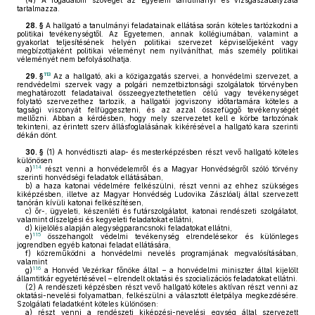
(4)
A fogadalom szövegét az Egyetem tanulmányi és vizsgaszabályzata
tartalmazza.
28. §
A hallgató a tanulmányi feladatainak ellátása során köteles tartózkodni a
politikai tevékenységtől. Az Egyetemen, annak kollégiumában, valamint a
gyakorlat teljesítésének helyén politikai szervezet képviselőjeként vagy
megbízottjaként politikai véleményt nem nyilváníthat, más személy politikai
véleményét nem befolyásolhatja.
113
29. §
Az a hallgató, aki a közigazgatás szervei, a honvédelmi szervezet, a
rendvédelmi szervek vagy a polgári nemzetbiztonsági szolgálatok törvényben
meghatározott feladataival összeegyeztethetetlen célú vagy tevékenységet
folytató szervezethez tartozik, a hallgatói jogviszony időtartamára köteles a
tagsági viszonyát felfüggeszteni, és az azzal összefüggő tevékenységét
mellőzni. Abban a kérdésben, hogy mely szervezetet kell e körbe tartozónak
tekinteni, az érintett szerv állásfoglalásának kikérésével a hallgató kara szerinti
dékán dönt.
30. §
(1)
A honvédtiszti alap- és mesterképzésben részt vevő hallgató köteles
különösen
114
a)
részt venni a honvédelemről és a Magyar Honvédségről szóló törvény
szerinti honvédségi feladatok ellátásában,
b)
a haza katonai védelmére felkészülni, részt venni az ehhez szükséges
kiképzésben, illetve az Magyar Honvédség Ludovika Zászlóalj által szervezett
tanórán kívüli katonai felkészítésen,
c)
őr-, ügyeleti, készenléti és futárszolgálatot, katonai rendészeti szolgálatot,
valamint díszelgési és kegyeleti feladatokat ellátni,
d)
kijelölés alapján alegységparancsnoki feladatokat ellátni,
115
e)
összehangolt védelmi tevékenység elrendelésekor és különleges
jogrendben egyéb katonai feladat ellátására,
f)
közreműködni a honvédelmi nevelés programjának megvalósításában,
valamint
116
g)
a Honvéd Vezérkar főnöke által – a honvédelmi miniszter által kijelölt
államtitkár egyetértésével – elrendelt oktatási és szocializációs feladatokat ellátni.
(2)
A rendészeti képzésben részt vevő hallgató köteles aktívan részt venni az
oktatási-nevelési folyamatban, felkészülni a választott életpálya megkezdésére.
Szolgálati feladatként köteles különösen:
a)
részt venni a rendészeti kiképzési-nevelési egység által szervezett