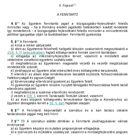
30
II. Fejezet
A FENNTARTÓ
31
4. §
Az Egyetem fenntartói jogait a közigazgatás-fejlesztésért felelős
miniszter vagy – ha a Kormány eredeti jogalkotói hatáskörben kiadott rendelete
így rendelkezik – a közigazgatás-fejlesztésért felelős miniszter a miniszterelnök
politikai igazgatója útján (a továbbiakban: Fenntartó) gyakorolja.
32
5. §
A Fenntartó
a)
kiírja a rektori pályázatot,
b)
dönt az Egyetemre felvehető hallgatói létszám szakonkénti megosztásáról a
21/A. § (1) bekezdésében
foglalt költségviselési formák szerinti bontásban,
c)
elfogadja az intézményfejlesztési tervet, valamint a minősített adat
védelmére vonatkozó egyetemi szabályzatot,
d)
meghatározza az Egyetemen magasabb vezetői és vezetői megbízással
rendelkezők számát,
e)
jóváhagyja az Egyetem által elkészített éves költségvetési beszámolót,
f)
ellenőrzi az állam által rendelkezésre bocsátott eszközök felhasználásának
hatékonyságát és jogszerűségét,
g)
törvényességi ellenőrzést gyakorol az Egyetem felett,
h)
gyakorolja az Egyetem részére nyújtott támogatás felhasználása feletti belső
ellenőrzési jogkörét,
i)
meghatározza a szakmai ellenőrzés rendszerét,
j)
vezeti a
9/B. §
szerinti Tanácsadó Testület üléseit, valamint
k)
az éves központi költségvetés tervezésekor benyújtja a Kormányhoz az
Egyetem támogatási tervét a
36. §-ban
foglaltak alapján.
33
6. §
A Fenntartó képviselőjét a szenátus és a kari tanács ülésére
tanácskozási joggal meg kell hívni.
34
7. §
(1)
A szenátus alábbi döntései a Fenntartó jóváhagyásával válnak
érvényessé:
a)
az Egyetem képzési és kutatási programjának elfogadása,
b)
a szervezeti és működési szabályzat, valamint a minőségfejlesztési program