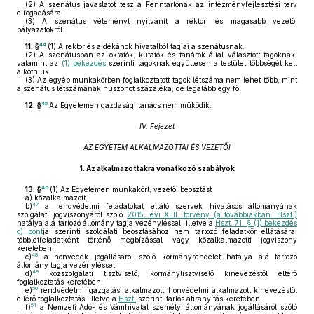
(2)
A szenátus javaslatot tesz a Fenntartónak az intézményfejlesztési terv
elfogadására.
(3)
A szenátus véleményt nyilvánít a rektori és magasabb vezetői
pályázatokról.
44
11. §
(1)
A rektor és a dékánok hivatalból tagjai a szenátusnak.
(2)
A szenátusban az oktatók, kutatók és tanárok által választott tagoknak,
valamint az
(1) bekezdés
szerinti tagoknak együttesen a testület többségét kell
alkotniuk.
(3)
Az egyéb munkakörben foglalkoztatott tagok létszáma nem lehet több, mint
a szenátus létszámának huszonöt százaléka, de legalább egy fő.
45
12. §
Az Egyetemen gazdasági tanács nem működik.
IV. Fejezet
AZ EGYETEM ALKALMAZOTTAI ÉS VEZETŐI
1.
Az alkalmazottakra vonatkozó szabályok
46
13. §
(1)
Az Egyetemen munkakört, vezetői beosztást
a)
közalkalmazott,
47
b)
a rendvédelmi feladatokat ellátó szervek hivatásos állományának
szolgálati jogviszonyáról szóló
2015. évi XLII. törvény (a továbbiakban: Hszt.)
hatálya alá tartozó állomány tagja vezényléssel, illetve a
Hszt. 71. § (1) bekezdés
c) pont
ja szerinti szolgálati beosztásához nem tartozó feladatkör ellátására,
többletfeladatként történő megbízással vagy közalkalmazotti jogviszony
keretében,
48
c)
a honvédek jogállásáról szóló kormányrendelet hatálya alá tartozó
állomány tagja vezényléssel,
49
d)
közszolgálati tisztviselő, kormánytisztviselő kinevezéstől eltérő
foglalkoztatás keretében,
50
e)
rendvédelmi igazgatási alkalmazott, honvédelmi alkalmazott kinevezéstől
eltérő foglalkoztatás, illetve a
Hszt.
szerinti tartós átirányítás keretében,
51
f)
a Nemzeti Adó- és Vámhivatal személyi állományának jogállásáról szóló