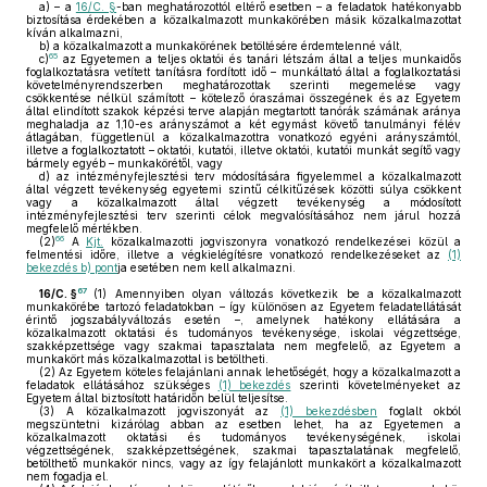
a)
– a
16/C. §
-ban meghatározottól eltérő esetben – a feladatok hatékonyabb
biztosítása érdekében a közalkalmazott munkakörében másik közalkalmazottat
kíván alkalmazni,
b)
a közalkalmazott a munkakörének betöltésére érdemtelenné vált,
65
c)
az Egyetemen a teljes oktatói és tanári létszám által a teljes munkaidős
foglalkoztatásra vetített tanításra fordított idő – munkáltató által a foglalkoztatási
követelményrendszerben meghatározottak szerinti megemelése vagy
csökkentése nélkül számított – kötelező óraszámai összegének és az Egyetem
által elindított szakok képzési terve alapján megtartott tanórák számának aránya
meghaladja az 1,10-es arányszámot a két egymást követő tanulmányi félév
átlagában, függetlenül a közalkalmazottra vonatkozó egyéni arányszámtól,
illetve a foglalkoztatott – oktatói, kutatói, illetve oktatói, kutatói munkát segítő vagy
bármely egyéb – munkakörétől, vagy
d)
az intézményfejlesztési terv módosítására figyelemmel a közalkalmazott
által végzett tevékenység egyetemi szintű célkitűzések közötti súlya csökkent
vagy a közalkalmazott által végzett tevékenység a módosított
intézményfejlesztési terv szerinti célok megvalósításához nem járul hozzá
megfelelő mértékben.
66
(2)
A
Kjt.
közalkalmazotti jogviszonyra vonatkozó rendelkezései közül a
felmentési időre, illetve a végkielégítésre vonatkozó rendelkezéseket az
(1)
bekezdés b) pont
ja esetében nem kell alkalmazni.
67
16/C. §
(1)
Amennyiben olyan változás következik be a közalkalmazott
munkakörébe tartozó feladatokban – így különösen az Egyetem feladatellátását
érintő jogszabályváltozás esetén –, amelynek hatékony ellátására a
közalkalmazott oktatási és tudományos tevékenysége, iskolai végzettsége,
szakképzettsége vagy szakmai tapasztalata nem megfelelő, az Egyetem a
munkakört más közalkalmazottal is betöltheti.
(2)
Az Egyetem köteles felajánlani annak lehetőségét, hogy a közalkalmazott a
feladatok ellátásához szükséges
(1) bekezdés
szerinti követelményeket az
Egyetem által biztosított határidőn belül teljesítse.
(3)
A közalkalmazott jogviszonyát az
(1) bekezdésben
foglalt okból
megszüntetni kizárólag abban az esetben lehet, ha az Egyetemen a
közalkalmazott oktatási és tudományos tevékenységének, iskolai
végzettségének, szakképzettségének, szakmai tapasztalatának megfelelő,
betölthető munkakör nincs, vagy az így felajánlott munkakört a közalkalmazott
nem fogadja el.