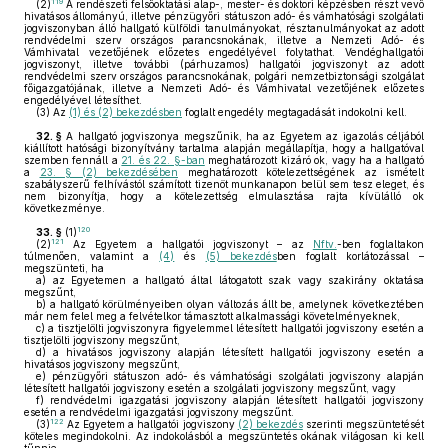
119
(2)
A rendészeti felsőoktatási alap-, mester- és doktori képzésben részt vevő
hivatásos állományú, illetve pénzügyőri státuszon adó- és vámhatósági szolgálati
jogviszonyban álló hallgató külföldi tanulmányokat, résztanulmányokat az adott
rendvédelmi szerv országos parancsnokának, illetve a Nemzeti Adó- és
Vámhivatal vezetőjének előzetes engedélyével folytathat. Vendéghallgatói
jogviszonyt, illetve további (párhuzamos) hallgatói jogviszonyt az adott
rendvédelmi szerv országos parancsnokának, polgári nemzetbiztonsági szolgálat
főigazgatójának, illetve a Nemzeti Adó- és Vámhivatal vezetőjének előzetes
engedélyével létesíthet.
(3)
Az
(1) és (2) bekezdésben
foglalt engedély megtagadását indokolni kell.
32. §
A hallgató jogviszonya megszűnik, ha az Egyetem az igazolás céljából
kiállított hatósági bizonyítvány tartalma alapján megállapítja, hogy a hallgatóval
szemben fennáll a
21. és 22. §-ban
meghatározott kizáró ok, vagy ha a hallgató
a
23. § (2) bekezdésében
meghatározott kötelezettségének az ismételt
szabályszerű felhívástól számított tizenöt munkanapon belül sem tesz eleget, és
nem bizonyítja, hogy a kötelezettség elmulasztása rajta kívülálló ok
következménye.
120
33. §
(1)
121
(2)
Az Egyetem a hallgatói jogviszonyt – az
Nftv.
-ben foglaltakon
túlmenően, valamint a
(4)
és
(5) bekezdés
ben foglalt korlátozással –
megszünteti, ha
a)
az Egyetemen a hallgató által látogatott szak vagy szakirány oktatása
megszűnt,
b)
a hallgató körülményeiben olyan változás állt be, amelynek következtében
már nem felel meg a felvételkor támasztott alkalmassági követelményeknek,
c)
a tisztjelölti jogviszonyra figyelemmel létesített hallgatói jogviszony esetén a
tisztjelölti jogviszony megszűnt,
d)
a hivatásos jogviszony alapján létesített hallgatói jogviszony esetén a
hivatásos jogviszony megszűnt,
e)
pénzügyőri státuszon adó- és vámhatósági szolgálati jogviszony alapján
létesített hallgatói jogviszony esetén a szolgálati jogviszony megszűnt, vagy
f)
rendvédelmi igazgatási jogviszony alapján létesített hallgatói jogviszony
esetén a rendvédelmi igazgatási jogviszony megszűnt.
122
(3)
Az Egyetem a hallgatói jogviszony
(2) bekezdés
szerinti megszüntetését
köteles megindokolni. Az indokolásból a megszüntetés okának világosan ki kell