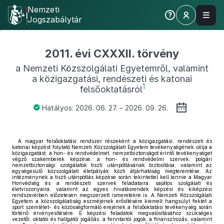
Nemzeti
Jogszabálytár
2011. évi CXXXII. törvény
a Nemzeti Közszolgálati Egyetemről, valamint
a közigazgatási, rendészeti és katonai
1
felsőoktatásról
Hatályos: 2026. 06. 27. – 2026. 09. 26.
A magyar felsőoktatási rendszer részeként a közigazgatási, rendészeti és
katonai képzést folytató Nemzeti Közszolgálati Egyetem tevékenységének célja a
közigazgatást, a hon- és rendvédelmet, nemzetbiztonságot érintő tevékenységet
végző szakemberek képzése, a hon- és rendvédelmi szervek, polgári
nemzetbiztonsági szolgálatok tiszti utánpótlásának biztosítása, valamint az
egységesülő közszolgálati életpályák közti átjárhatóság megteremtése. Az
intézménynek a tiszti utánpótlás képzése során tekintettel kell lennie a Magyar
Honvédség és a rendészeti szervek feladataira, sajátos szolgálati és
életviszonyaira, valamint az egyes hivatásrendek képzési és kiképzési
rendszereiben előzetesen megszerzett ismeretekre is. A Nemzeti Közszolgálati
Egyetem a közszolgálatiság eszméjének erősítésére kiemelt hangsúlyt fektet a
sport szemlélet- és közösségformáló erejének a felsőoktatási tevékenység során
történő érvényesítésére. E képzési feladatok megvalósításához szükséges
vezetői, oktatói és hallgatói jogállás, a fenntartói jogok, a finanszírozás, valamint