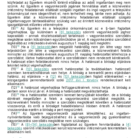
közfeladat az Egyetem részéről történő ellátása az adott ingatlanban meg nem
szűnik. Az Egyetem e vagyonkezelői jogának fennállása alatt a köznevelési
intézmény feladatainak ellátását szolgáló ingatlan és ingó vagyont a települési
önkormányzat nem idegenítheti el, nem terhelheti meg, bérbe nem adhatja. Az
Egyetem által a köznevelési intézmény feladatainak ellátását szolgáló
ingatlanvagyon bérbeadásához szükség van az érintett köznevelési intézmény
igazgatójának előzetes véleményére.
15
(9)
Az Egyetem és a települési önkormányzat az e §-ban foglaltak
végrehajtása, így különösen a
(8) bekezdés
szerinti vagyonkezelői joghoz
kapcsolódó – annak részletszabályait tartalmazó – vagyonkezelési szerződés
megkötése során kölcsönösen együttműködve jár el. A vagyonkezelési szerződést
legkésőbb az intézkedés évének augusztus 1. napjáig kell megkötni.
16
(10)
Ha a
(9) bekezdés
ben megjelölt határidőig nem jön létre vagy nem
teljeskörűen jön létre a vagyonkezelési szerződés, a köznevelésért felelős
miniszter az intézkedés évének augusztus 31. napjáig határozattal létrehozza a
szerződést, illetve határozattal dönt a szerződésben nem rendezett kérdésekről.
A határozat ellen fellebbezésnek nincs helye. A határozat a bírósági eljárásra
tekintet nélkül végrehajtható.
17
(11)
A
(10) bekezdés
szerinti határozattal (a továbbiakban: határozat)
szemben keresetindításnak van helye. A bíróság a keresetről peres eljárásban
határoz, az eljárásra – a
(12)
és
(13) bekezdés
ben foglalt eltérésekkel – a
közigazgatási perrendtartásról szóló
2017. évi I. törvény
rendelkezéseit kell
alkalmazni.
18
(12)
A határozat végrehajtása felfüggesztésének nincs helye. A bíróság a
perben soron kívül jár el. A bíróság a határozatot megváltoztathatja.
19
(13)
Ha a határozattal szembeni kereset benyújtását követően, de a bíróság
döntését megelőzően a felek a vagyonkezelési szerződést megkötik, a
köznevelésért felelős miniszter a szerződés megkötését követően a határozatot
visszavonja, és erről a bíróságot haladéktalanul írásban értesíti. A határozat
visszavonása esetén a bíróság a pert megszünteti.
20
(14)
Az Egyetem vagyonkezelői jogának létrejöttéhez, az ingatlan-
nyilvántartásba való bejegyezéséhez és a vagyonkezelői jog gyakorlásához
vagyonkezelési szerződés megkötése nem szükséges.
21
(15)
A
(8)–(14) bekezdés
ben foglaltakat az Egyetem fenntartásába a
(4)
bekezdés
szerinti intézkedéssel került köznevelési intézmények tekintetében is
alkalmazni kell.