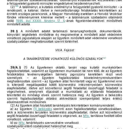
találmányának szabadalmaztatását, tudományos kutatásainak közzétételét csak
a felügyeletet gyakorló miniszter engedélyével kezdeményezheti.
140
(2)
A találmányt, a kutatási eredményt a felügyeletet gyakorló miniszter – a
rendészeti, a katonai, illetve a nemzetbiztonsági felsőoktatás tekintetében az
érintett országos parancsnok, a Magyar Honvédség esetében a Honvéd Vezérkar
főnöke véleményének kikérése mellett – a találmányok szabadalmi oltalmáról
szóló
1995. évi XXXIII. törvény 17. §
-ának figyelembevételével minősítheti
minősített adattá.
39. §
A minősített adatot tartalmazó tananyaghordozók, dokumentációk,
könyvtári segédletek minősítése és megismerése a minősített adat védelmére
vonatkozó jogszabályok alapján az Egyetem minősített adat védelmére vonatkozó
szabályzatában meghatározottak szerint történhet.
VII/A. Fejezet
141
A TANÁRKÉPZÉSRE VONATKOZÓ KÜLÖNÖS SZABÁLYOK
39/A. §
(1)
Az Egyetemen oktatói, tanári vagy kutatói munkakörben
foglalkoztatottak, valamint az Egyetemen munkakört be nem töltő, de az Egyetem
felsőoktatási tevékenységében bármely jogviszony keretében részt vevő
személyek – az Egyetem foglalkoztatási követelményrendszerében
meghatározottak szerint – az Egyetem által fenntartott vagy az Egyetemmel erre
is kiterjedő megállapodást kötött köznevelési intézményekben köznevelési
alapfeladattal, illetve azt közvetlenül segítő feladattal összefüggő feladatot is
végezhetnek, amelynek díjazását a munkáltató az ellátandó feladatokra
tekintettel és minőségi elvek szerint határozza meg. Az Egyetem e bekezdés
szerinti foglalkoztatottjai oktatási akkreditáció szempontjából teljes értékű
alkalmazottnak minősülnek.
(2)
Az Egyetem által folytatott tanárképzés tekintetében kormányrendelet
a)
az Egyetem
(1) bekezdés
szerinti azon foglalkoztatottjai vonatkozásában,
akik a köznevelés területén köznevelési alapfeladattal, illetve azt közvetlenül
segítő feladattal összefüggő feladatot is végeznek, az
Nftv.
tanításra fordított időre
vonatkozó, valamint
b)
az
Nftv.
tanárképzés szervezésére vonatkozó
szabályaitól eltérő szabályokat határozhat meg.