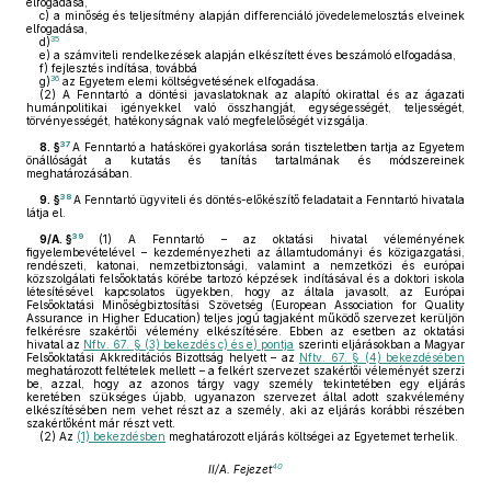
elfogadása,
c)
a minőség és teljesítmény alapján differenciáló jövedelemelosztás elveinek
elfogadása,
35
d)
e)
a számviteli rendelkezések alapján elkészített éves beszámoló elfogadása,
f)
fejlesztés indítása, továbbá
36
g)
az Egyetem elemi költségvetésének elfogadása.
(2)
A Fenntartó a döntési javaslatoknak az alapító okirattal és az ágazati
humánpolitikai igényekkel való összhangját, egységességét, teljességét,
törvényességét, hatékonyságnak való megfelelőségét vizsgálja.
37
8. §
A Fenntartó a hatáskörei gyakorlása során tiszteletben tartja az Egyetem
önállóságát a kutatás és tanítás tartalmának és módszereinek
meghatározásában.
38
9. §
A Fenntartó ügyviteli és döntés-előkészítő feladatait a Fenntartó hivatala
látja el.
39
9/A. §
(1)
A Fenntartó – az oktatási hivatal véleményének
figyelembevételével – kezdeményezheti az államtudományi és közigazgatási,
rendészeti, katonai, nemzetbiztonsági, valamint a nemzetközi és európai
közszolgálati felsőoktatás körébe tartozó képzések indításával és a doktori iskola
létesítésével kapcsolatos ügyekben, hogy az általa javasolt, az Európai
Felsőoktatási Minőségbiztosítási Szövetség (European Association for Quality
Assurance in Higher Education) teljes jogú tagjaként működő szervezet kerüljön
felkérésre szakértői vélemény elkészítésére. Ebben az esetben az oktatási
hivatal az
Nftv. 67. § (3) bekezdés c) és e) pontja
szerinti eljárásokban a Magyar
Felsőoktatási Akkreditációs Bizottság helyett – az
Nftv. 67. § (4) bekezdésében
meghatározott feltételek mellett – a felkért szervezet szakértői véleményét szerzi
be, azzal, hogy az azonos tárgy vagy személy tekintetében egy eljárás
keretében szükséges újabb, ugyanazon szervezet által adott szakvélemény
elkészítésében nem vehet részt az a személy, aki az eljárás korábbi részében
szakértőként már részt vett.
(2)
Az
(1) bekezdésben
meghatározott eljárás költségei az Egyetemet terhelik.
40
II/A. Fejezet