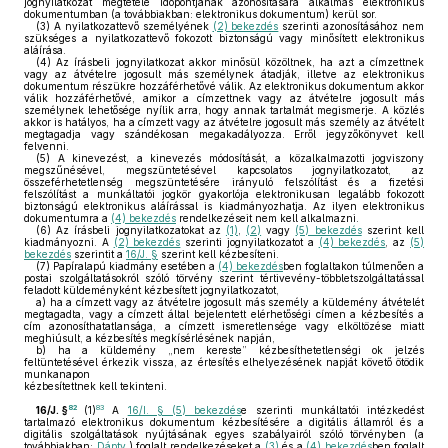
jognyilatkozat megtétele időpontjának azonosítására alkalmas elektronikus
dokumentumban (a továbbiakban: elektronikus dokumentum) kerül sor.
(3)
A nyilatkozattevő személyének
(2) bekezdés
szerinti azonosításához nem
szükséges a nyilatkozattevő fokozott biztonságú vagy minősített elektronikus
aláírása.
(4)
Az írásbeli jognyilatkozat akkor minősül közöltnek, ha azt a címzettnek
vagy az átvételre jogosult más személynek átadják, illetve az elektronikus
dokumentum részükre hozzáférhetővé válik. Az elektronikus dokumentum akkor
válik hozzáférhetővé, amikor a címzettnek vagy az átvételre jogosult más
személynek lehetősége nyílik arra, hogy annak tartalmát megismerje. A közlés
akkor is hatályos, ha a címzett vagy az átvételre jogosult más személy az átvételt
megtagadja vagy szándékosan megakadályozza. Erről jegyzőkönyvet kell
felvenni.
(5)
A kinevezést, a kinevezés módosítását, a közalkalmazotti jogviszony
megszűnésével, megszüntetésével kapcsolatos jognyilatkozatot, az
összeférhetetlenség megszüntetésére irányuló felszólítást és a fizetési
felszólítást a munkáltatói jogkör gyakorlója elektronikusan legalább fokozott
biztonságú elektronikus aláírással is kiadmányozhatja. Az ilyen elektronikus
dokumentumra a
(4) bekezdés
rendelkezéseit nem kell alkalmazni.
(6)
Az írásbeli jognyilatkozatokat az
(1)
,
(2)
vagy
(5) bekezdés
szerint kell
kiadmányozni. A
(2) bekezdés
szerinti jognyilatkozatot a
(4) bekezdés
, az
(5)
bekezdés
szerintit a
16/J. §
szerint kell kézbesíteni.
(7)
Papíralapú kiadmány esetében a
(4) bekezdés
ben foglaltakon túlmenően a
postai szolgáltatásokról szóló törvény szerint tértivevény-többletszolgáltatással
feladott küldeményként kézbesített jognyilatkozatot,
a)
ha a címzett vagy az átvételre jogosult más személy a küldemény átvételét
megtagadta, vagy a címzett által bejelentett elérhetőségi címen a kézbesítés a
cím azonosíthatatlansága, a címzett ismeretlensége vagy elköltözése miatt
meghiúsult, a kézbesítés megkísérlésének napján,
b)
ha a küldemény „nem kereste” kézbesíthetetlenségi ok jelzés
feltüntetésével érkezik vissza, az értesítés elhelyezésének napját követő ötödik
munkanapon
kézbesítettnek kell tekinteni.
82
83
16/J. §
(1)
A
16/I. § (5) bekezdés
e szerinti munkáltatói intézkedést
tartalmazó elektronikus dokumentum kézbesítésére a digitális államról és a
digitális szolgáltatások nyújtásának egyes szabályairól szóló törvényben (a
továbbiakban:
Dáptv.
) foglalt rendelkezéseket a
(3)
és a
(4) bekezdés
ben foglalt