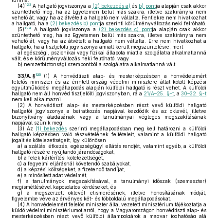
tűnnie.
123
(4)
A hallgató jogviszonya a
(2) bekezdés a)
és
b) pont
ja alapján csak akkor
szüntethető meg, ha az Egyetemen belül más szakra, illetve szakirányra nem
vehető át, vagy ha az átvételt a hallgató nem vállalta. Fentiekre nem hivatkozhat
a hallgató, ha a
(2) bekezdés b) pont
ja szerinti körülményváltozás neki felróható.
124
(5)
A hallgató jogviszonya a
(2) bekezdés c) pont
ja alapján csak akkor
szüntethető meg, ha az Egyetemen belül más szakra, illetve szakirányra nem
vehető át, vagy ha az átvételt a hallgató nem vállalta. Erre nem hivatkozhat a
hallgató, ha a tisztjelölti jogviszonya amiatt került megszüntetésre, mert
a)
egészségi, pszichikai vagy fizikai állapota miatt a szolgálatra alkalmatlanná
vált, és e körülményváltozás neki felróható, vagy
b)
nemzetbiztonsági szempontból a szolgálatra alkalmatlanná vált.
125
33/A. §
(1)
A honvédtiszti alap- és mesterképzésben a honvédelemért
felelős miniszter és az érintett ország védelmi minisztere által kötött képzési
együttműködési megállapodás alapján külföldi hallgató is részt vehet. A külföldi
hallgató nem áll honvéd tisztjelölti jogviszonyban, rá a
21/A–25. §-t
, a
30–32. §-t
nem kell alkalmazni.
(2)
A honvédtiszti alap- és mesterképzésben részt vevő külföldi hallgató
hallgatói jogviszonya a beiratkozás napjával kezdődik és az oklevél, illetve
bizonyítvány átadásának vagy a tanulmányai végleges megszakításának
napjával szűnik meg.
(3)
Az
(1) bekezdés
szerinti megállapodásban meg kell határozni a külföldi
hallgató képzésben való részvételének feltételeit, valamint a külföldi hallgató
jogait és kötelezettségeit, így különösen
a)
a szállás, étkezés, egészségügyi ellátás rendjét, valamint egyéb, a külföldi
hallgató részére nyújtandó járandóságokat,
b)
a felek kártérítési kötelezettségét,
c)
a fegyelmi eljárásnál követendő szabályokat,
d)
a képzési költségeket, a fizetendő tandíjat,
e)
a minősített adat védelmét,
f)
a tanulmányok megszakításával, a tanulmányi időszak (szemeszter)
megismétlésével kapcsolatos kérdéseket, és
g)
a megszerzett oklevél elismerésének, illetve honosításának módját,
figyelembe véve az érvényes két- és többoldalú megállapodásokat.
(4)
A honvédelemért felelős miniszter által vezetett minisztérium tájékoztatja a
küldő védelmi minisztériumot arról, hogy a Magyarországon honvédtiszti alap- és
mesterképzésben részt vevő külföldi állampolgárok a magyar joghatóság alá