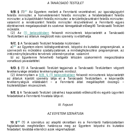
A TANÁCSADÓ TESTÜLET
41
9/B. §
(1)
Az Egyetem mellett a Fenntartó vezetésével, az igazságügyért
felelős miniszter, a honvédelemért felelős miniszter, a felsőoktatásért felelős
miniszter, a külpolitikáért felelős miniszter, a területfejlesztésért felelős miniszter,
valamint a rendészetért felelős miniszter részvételével a Fenntartó egyes
döntéseinek megalapozását és szakmai támogatását elősegítő Tanácsadó Testület
működik.
(2)
Az
(1) bekezdésben
felsorolt miniszterek képviseletét a Tanácsadó
Testületben az általuk megbízott más személy is elláthatja.
9/C. §
A Tanácsadó Testület feladatai különösen
42
a)
az Egyetem elemi költségvetésének, képzési és kutatási programjának, a
szervezeti és működési szabályzatának, a minőségfejlesztési programjának, az
intézményfejlesztési tervének véleményezése, valamint
b)
az Egyetemre felvehető hallgatói létszám szakonkénti megosztására
vonatkozó javaslattétel.
9/D. §
(1)
A Tanácsadó Testület tagjainak a Tanácsadó Testületben végzett
tevékenysége oktatási tevékenységnek minősül.
(2)
Amennyiben a
9/B. § (1) bekezdésében
felsorolt miniszterek képviseletét
az általuk kijelölt személy látja el a Tanácsadó Testületben, e képviselők
tevékenységük ellátásáért – a Fenntartó által megállapított összegű –
tiszteletdíjban részesülnek.
9/E. §
A Tanácsadó Testület üléséhez kapcsolódó előkészítő és egyéb ügyviteli
feladatokat a Fenntartó hivatala látja el.
III. Fejezet
AZ EGYETEM SZENÁTUSA
43
10. §
(1)
A szenátus az alapító okiratban és a Fenntartó határozataiban
foglaltaknak megfelelően határozza meg az Egyetem képzési és kutatási
feladatait, továbbá ellenőrzi azok végrehajtását.