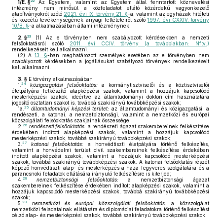
22
1/E. §
Az Egyetem, valamint az Egyetem által fenntartott köznevelési
intézmény nem minősül a közfeladatot ellátó közérdekű vagyonkezelő
alapítványokról szóló
2021. évi IX. törvény 21. §
-a, valamint az egyházak hitéleti
és közcélú tevékenységének anyagi feltételeiről szóló
1997. évi CXXIV. törvény
10/B. §
-a alkalmazásában állami intézménynek.
23
2. §
(1)
Az e törvényben nem szabályozott kérdésekben a nemzeti
felsőoktatásról szóló
2011. évi CCIV. törvény (a továbbiakban: Nftv.)
rendelkezéseit kell alkalmazni.
(2)
A
13. §
-ban meghatározott személyek esetében az e törvényben nem
szabályozott kérdésekben a jogállásukat szabályozó törvények rendelkezéseit
kell alkalmazni.
3. §
E törvény alkalmazásában
24
1.
közigazgatási felsőoktatás:
a kormánytisztviselői és a köztisztviselői
életpályára felkészítő alapképzési szakok, valamint a hozzájuk kapcsolódó
mesterképzési szakok, ideértve az államtudományi doktori cím használatára
jogosító osztatlan szakot is, továbbá szakirányú továbbképzési szakok;
25
1a.
államtudományi képzési terület:
az államtudományi és közigazgatási, a
rendészeti, a katonai, a nemzetbiztonsági, valamint a nemzetközi és európai
közszolgálati felsőoktatás szakjainak összessége;
26
2.
rendészeti felsőoktatás:
a rendészeti ágazat szakembereinek felkészítése
érdekében indított alapképzési szakok, valamint a hozzájuk kapcsolódó
mesterképzési szakok, továbbá szakirányú továbbképzési szakok;
27
3.
katonai felsőoktatás:
a honvédtiszti életpályára történő felkészítés,
valamint a honvédelmi terület civil szakembereinek felkészítése érdekében
indított alapképzési szakok, valamint a hozzájuk kapcsolódó mesterképzési
szakok, továbbá szakirányú továbbképzési szakok. A katonai felsőoktatás részét
képező honvédtiszti alap- és mesterképzés a haza fegyveres szolgálatára és a
parancsnoki feladatok ellátására irányuló felkészítésre is kiterjed;
28
4.
nemzetbiztonsági felsőoktatás:
a nemzetbiztonsági ágazat
szakembereinek felkészítése érdekében indított alapképzési szakok, valamint a
hozzájuk kapcsolódó mesterképzési szakok, továbbá szakirányú továbbképzési
szakok;
29
5.
nemzetközi és európai közszolgálati felsőoktatás:
a közszolgálat
nemzetközi feladatainak ellátására és diplomáciai feladatokra történő felkészítést
célzó alap- és mesterképzési szakok, továbbá szakirányú továbbképzési szakok.