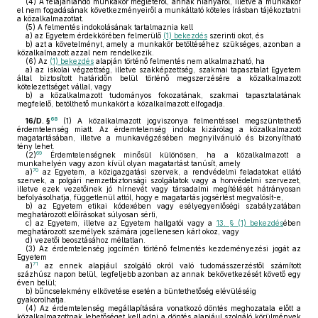
(4)
A felajánlandó munkakör meglétéről, annak hiányáról, illetve a munkakör
el nem fogadásának következményeiről a munkáltató köteles írásban tájékoztatni
a közalkalmazottat.
(5)
A felmentés indokolásának tartalmaznia kell
a)
az Egyetem érdekkörében felmerülő
(1) bekezdés
szerinti okot, és
b)
azt a követelményt, amely a munkakör betöltéséhez szükséges, azonban a
közalkalmazott azzal nem rendelkezik.
(6)
Az
(1) bekezdés
alapján történő felmentés nem alkalmazható, ha
a)
az iskolai végzettség, illetve szakképzettség, szakmai tapasztalat Egyetem
által biztosított határidőn belül történő megszerzésére a közalkalmazott
kötelezettséget vállal, vagy
b)
a közalkalmazott tudományos fokozatának, szakmai tapasztalatának
megfelelő, betölthető munkakört a közalkalmazott elfogadja.
68
16/D. §
(1)
A közalkalmazott jogviszonya felmentéssel megszüntethető
érdemtelenség miatt. Az érdemtelenség indoka kizárólag a közalkalmazott
magatartásában, illetve a munkavégzésében megnyilvánuló és bizonyítható
tény lehet.
69
(2)
Érdemtelenségnek minősül különösen, ha a közalkalmazott a
munkahelyén vagy azon kívül olyan magatartást tanúsít, amely
70
a)
az Egyetem, a közigazgatási szervek, a rendvédelmi feladatokat ellátó
szervek, a polgári nemzetbiztonsági szolgálatok vagy a honvédelmi szervezet,
illetve ezek vezetőinek jó hírnevét vagy társadalmi megítélését hátrányosan
befolyásolhatja, függetlenül attól, hogy e magatartás jogsértést megvalósít-e,
b)
az Egyetem etikai kódexében vagy esélyegyenlőségi szabályzatában
meghatározott előírásokat súlyosan sérti,
c)
az Egyetem, illetve az Egyetem hallgatói vagy a
13. § (1) bekezdés
ében
meghatározott személyek számára jogellenesen kárt okoz, vagy
d)
vezetői beosztásához méltatlan.
(3)
Az érdemtelenség jogcímén történő felmentés kezdeményezési jogát az
Egyetem
71
a)
az ennek alapjául szolgáló okról való tudomásszerzéstől számított
százhúsz napon belül, legfeljebb azonban az annak bekövetkezését követő egy
éven belül;
b)
bűncselekmény elkövetése esetén a büntethetőség elévüléséig
gyakorolhatja.
(4)
Az érdemtelenség megállapítására vonatkozó döntés meghozatala előtt a
közalkalmazottnak lehetőséget kell adni a döntés alapjául szolgáló körülmények