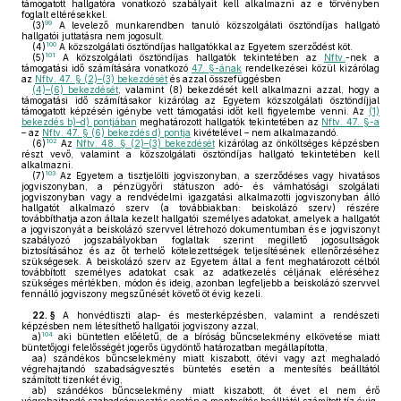
támogatott hallgatóra vonatkozó szabályait kell alkalmazni az e törvényben
foglalt eltérésekkel.
99
(3)
A levelező munkarendben tanuló közszolgálati ösztöndíjas hallgató
hallgatói juttatásra nem jogosult.
100
(4)
A közszolgálati ösztöndíjas hallgatókkal az Egyetem szerződést köt.
101
(5)
A közszolgálati ösztöndíjas hallgatók tekintetében az
Nftv.
-nek a
támogatási idő számítására vonatkozó
47. §-ának
rendelkezései közül kizárólag
az
Nftv. 47. § (2)–(3) bekezdését
és azzal összefüggésben
(4)–(6) bekezdését
, valamint (8) bekezdését kell alkalmazni azzal, hogy a
támogatási idő számításakor kizárólag az Egyetem közszolgálati ösztöndíjjal
támogatott képzésén igénybe vett támogatási időt kell figyelembe venni. Az
(1)
bekezdés b)–d) pontjában
meghatározott hallgatók tekintetében az
Nftv. 47. §-a
– az
Nftv. 47. § (6) bekezdés d) pontja
kivételével – nem alkalmazandó.
102
(6)
Az
Nftv. 48. § (2)–(3) bekezdését
kizárólag az önköltséges képzésben
részt vevő, valamint a közszolgálati ösztöndíjas hallgató tekintetében kell
alkalmazni.
103
(7)
Az Egyetem a tisztjelölti jogviszonyban, a szerződéses vagy hivatásos
jogviszonyban, a pénzügyőri státuszon adó- és vámhatósági szolgálati
jogviszonyban vagy a rendvédelmi igazgatási alkalmazotti jogviszonyban álló
hallgatót alkalmazó szerv (a továbbiakban: beiskolázó szerv) részére
továbbíthatja azon általa kezelt hallgatói személyes adatokat, amelyek a hallgatót
a jogviszonyát a beiskolázó szervvel létrehozó dokumentumban és e jogviszonyt
szabályozó jogszabályokban foglaltak szerint megillető jogosultságok
biztosításához és az őt terhelő kötelezettségek teljesítésének ellenőrzéséhez
szükségesek. A beiskolázó szerv az Egyetem által a fent meghatározott célból
továbbított személyes adatokat csak az adatkezelés céljának eléréséhez
szükséges mértékben, módon és ideig, azonban legfeljebb a beiskolázó szervvel
fennálló jogviszony megszűnését követő öt évig kezeli.
22. §
A honvédtiszti alap- és mesterképzésben, valamint a rendészeti
képzésben nem létesíthető hallgatói jogviszony azzal,
104
a)
aki büntetlen előéletű, de a bíróság bűncselekmény elkövetése miatt
büntetőjogi felelősségét jogerős ügydöntő határozatban megállapította,
aa)
szándékos bűncselekmény miatt kiszabott, ötévi vagy azt meghaladó
végrehajtandó szabadságvesztés büntetés esetén a mentesítés beálltától
számított tizenkét évig,
ab)
szándékos bűncselekmény miatt kiszabott, öt évet el nem érő