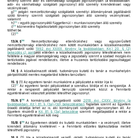
törvény szerinti adó- és vámhatósági szolgálati jogviszonyban (a továbbiakban:
adó- és vámhatósági szolgálati jogviszony) álló személy kirendeléssel vagy
vezényléssel,
52
g)
polgári nemzetbiztonsági szolgálatok személyi állományának jogállásáról
szóló törvény szerinti szolgálati jogviszonyban álló személy vezényléssel,
valamint
53
h)
– egyéb jogviszonyától függetlenül – munkaviszonyban álló személy
54
i)
köznevelési foglalkoztatotti jogviszonyban álló személy
tölthet be.
55
(2)
56
13/A. §
Nemzetbiztonsági ellenőrzéshez vagy egyszerűsített
nemzetbiztonsági ellenőrzéshez nem kötött munkakörben a közalkalmazottak
jogállásáról szóló
1992. évi XXXIII. törvény (a továbbiakban: Kjt.) 20. § (2)
bekezdés c) pont
jától eltérően a közalkalmazotti jogviszony létesítésének nem
feltétele a magyar állampolgárság vagy a jogszabály szerint a szabad mozgás és
tartózkodás jogával rendelkezés, illetve a huzamos tartózkodási jogosultsággal
rendelkezés.
14. §
A közalkalmazott oktató, tudományos kutató és tanár a munkahelyén
pártpolitikától mentes magatartást köteles tanúsítani.
15. §
(1)
Az egyetemi tanári munkakörre a pályázatot a rektor írja ki.
57
(2)
Az egyetemi tanári pályázatokat a szenátus bírálja el és rangsorolja. A
rektor a rangsorolt pályázatot benyújtó személyek közül a Fenntartó
egyetértésével választott jelölttel létesíthet jogviszonyt.
58
15/A. §
A kormányzati igazgatásról szóló
2018. évi CXXV. törvény (a
továbbiakban: Kit.) 81. § (3a)–(3d) bekezdésében
foglaltak szerint az Egyetem
óraadó oktatója lehet az is, aki kormányzati szolgálati jogviszonyban áll. Az
Egyetem részéről a
Kit. 81. § (3a) bekezdése
szerinti megállapodást a rektor a
Fenntartó egyetértésével köti meg.
59
15/B. §
Az Egyetemen oktatói és kutatói munkakörben – a vezényelt, illetve
kirendelt állomány kivételével – a Fenntartó előzetes tájékoztatása mellett
létesíthető jogviszony.
16. §
(1)
Ha a közalkalmazott vezető, oktató, tudományos kutató és tanár