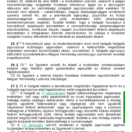
évében 25. életévét be nem töltött – a rendvédelmi szervek, valamint a polgári
nemzetbiztonsági szolgálatok hivatásos állományú tagjai és a pénzügyőri
státuszon adó- és vámhatósági szolgálati jogviszonyban állók esetében 30
évesnél nem idősebb –, cselekvőképes, magyar állampolgársággal rendelkező
személy vehető fel, aki a jelentkezők egészségi, pszichikai és fizikai
alkalmasságának szabályairól szóló rendeletben előírt alkalmassági
követelményeknek megfelel. További feltétel, hogy a hallgató hozzájárul a
honvédtiszti alapképzés tekintetében a nemzetbiztonsági alkalmasságának
ellenőrzéséhez, rendészeti képzés nappali munkarendben történő alapképzés
tekintetében a kifogástalan életvitel ellenőrzéshez, és vállalja a tisztjelölti
szolgálati viszony létesítését és fenntartását az alapképzés idejére.
110
25. §
A honvédtiszti alap- és mesterképzésben részt vevő hallgató hallgatói
jogviszonya különleges jogrendben, valamint a katasztrófák megelőzése
érdekében elrendelt közreműködés idején szünetelhet. A hallgatói jogviszony
ettől eltérő szüneteltetését a Magyar Honvédség személyügyi szervének vezetője
engedélyezheti.
111
26. §
(1)
Az Egyetem vezetői és oktatói a tisztjelöltek vonatkozásában
elöljárói vagy felettesi jogkör gyakorlására jogosultak az általuk vezetett
foglalkozásokon.
(2)
Az Egyetem a katonai képzés folytatása érdekében együttműködik az
Magyar Honvédség Ludovika Zászlóaljjal.
27. §
(1)
A hallgató köteles a beiratkozást megelőzően fogadalmat tenni és a
hallgatói jogviszonya alatt fogadalmához méltó magatartást tanúsítani.
112
(2)
A hallgató az
(1) bekezdésben
foglalt kötelezettségének megtartása
érdekében, vélt vagy valós jogsérelméről az ezzel kapcsolatos jogorvoslati,
hatósági eljárás végleges befejezését, illetve a büntetőeljárásnak a bíróság
jogerős ügydöntő határozatával vagy véglegessé vált nem ügydöntő
végzésével történő befejezését, vagy az ügyészségnek vagy a nyomozó
hatóságnak a feltételes ügyészi felfüggesztés vagy közvetítői eljárás céljából
történő felfüggesztésről szóló, illetve további jogorvoslattal nem támadható
eljárást megszüntető határozata meghozatalát, továbbá a más bírósági eljárás
jogerős lezárását követően tájékoztathatja a nyilvánosságot.
(3)
A
(2) bekezdés
szerinti korlátozás a hallgató jogorvoslati jogának
tiszteletben tartása érdekében az Egyetemet is terheli.