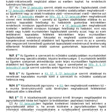
kutató-intézetvezetői megbízást abban az esetben kaphat, ha rendelkezik
tudományos fokozattal.
77
(5)
Az
(1)
és
(3) bekezdés
szerinti, oktatói munkakörben foglalkoztatott, címét
a
(2) bekezdés
alapján a szervezeti és működési szabályzatban meghatározott –
az Egyetemre vagy az oktató hivatására utaló – elnevezéssel viselő – ideértve azt
is, aki a
(3) bekezdés
alapján az
Nftv. 32. § (2) bekezdés
ében meghatározott
címmel nem rendelkezik – személy az Egyetem alapfeladatai ellátása és az
azokhoz kapcsolódó felelősségi és hatáskörök gyakorlása tekintetében
rendelkezik mindazon jogosítvánnyal és – a
(4) bekezdés
ben meghatározott
kivétellel – betöltheti mindazon tisztséget, felelősségi és hatáskört, mint más
oktatói vagy kutatói munkakörben foglalkoztatott személy azzal, hogy az ezek
betöltésével kapcsolatos feltételek tekintetében teljes munkaidőben
foglalkoztatott, tudományos fokozattal és megfelelő szakterületi szakmai
kompetenciával rendelkező oktatóként kell figyelembe venni és az e személy
által megszerzett kiemelkedő gyakorlati tapasztalatot eredményező tevékenység
időtartamát felsőoktatási oktatói szakmai gyakorlatnak, tapasztalatnak kell
elismerni.
78
16/F. §
Az Egyetem a szervezeti és működési szabályzatában munkaköröket
határozhat meg speciális oktatási, képzési tevékenységre. E munkakörök betöltőit
az Egyetem szakjainak akkreditációja során teljes munkaidőben foglalkoztatott
oktatóként kell figyelembe venni azzal, hogy e személyeket az
Nftv. 9. § (3)
bekezdés b) pont
ja szerinti számítás során figyelmen kívül kell hagyni.
79
16/G. §
Az Egyetemen a
Kjt. 57. § (3) bekezdés
e szerinti oktatással és
neveléssel kapcsolatos munkák körét a szervezeti és működési szabályzat
határozza meg.
80
16/H. §
Közalkalmazotti jogviszony – a
Kjt.
-ben meghatározott eseteken túl –
a munka törvénykönyvéről szóló törvényben meghatározott feltételekkel
határozott időre is létesíthető.
81
16/I. §
(1)
A közalkalmazotti jogviszonyt érintő lényeges megállapodást és
jognyilatkozatot írásba kell foglalni (a továbbiakban: papíralapú kiadmány).
(2)
Az
(5) bekezdés
ben foglaltak kivételével írásbelinek kell tekinteni a
jognyilatkozatot akkor is, ha annak közlésére a jognyilatkozatban foglalt
információ változatlan visszaidézésére, a nyilatkozattevő személyének és a