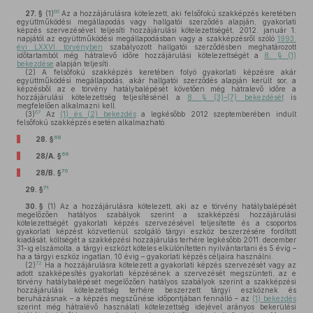
66
27. §
(1)
Az a hozzájárulásra kötelezett, aki felsőfokú szakképzés keretében
együttműködési megállapodás vagy hallgatói szerződés alapján, gyakorlati
képzés szervezésével teljesíti hozzájárulási kötelezettségét, 2012. január 1.
napjától az együttműködési megállapodásban vagy a szakképzésről szóló
1993.
évi LXXVI. törvényben
szabályozott hallgatói szerződésben meghatározott
időtartamból még hátralevő időre hozzájárulási kötelezettségét a
8. § (1)
bekezdése
alapján teljesíti.
(2)
A felsőfokú szakképzés keretében folyó gyakorlati képzésre akár
együttműködési megállapodás, akár hallgatói szerződés alapján került sor, a
képzésből az e törvény hatálybalépését követően még hátralevő időre a
hozzájárulási kötelezettség teljesítésénél a
8. § (3)–(7) bekezdését
is
megfelelően alkalmazni kell.
67
(3)
Az
(1) és (2) bekezdés
a legkésőbb 2012 szeptemberében indult
felsőfokú szakképzés esetén alkalmazható.
68
28. §
69
28/A. §
70
28/B. §
71
29. §
30. §
(1)
Az a hozzájárulásra kötelezett, aki az e törvény hatálybalépését
megelőzően hatályos szabályok szerint a szakképzési hozzájárulási
kötelezettségét gyakorlati képzés szervezésével teljesítette és a csoportos
gyakorlati képzést közvetlenül szolgáló tárgyi eszköz beszerzésére fordított
kiadását, költségét a szakképzési hozzájárulás terhére legkésőbb 2011. december
31-ig elszámolta, a tárgyi eszközt köteles elkülönítetten nyilvántartani és 5 évig –
ha a tárgyi eszköz ingatlan, 10 évig – gyakorlati képzés céljaira használni.
72
(2)
Ha a hozzájárulásra kötelezett a gyakorlati képzés szervezését vagy az
adott szakképesítés gyakorlati képzésének a szervezését megszünteti, az e
törvény hatálybalépését megelőzően hatályos szabályok szerint a szakképzési
hozzájárulási kötelezettség terhére beszerzett tárgyi eszköznek és
beruházásnak – a képzés megszűnése időpontjában fennálló – az
(1) bekezdés
szerint még hátralévő használati kötelezettség idejével arányos bekerülési