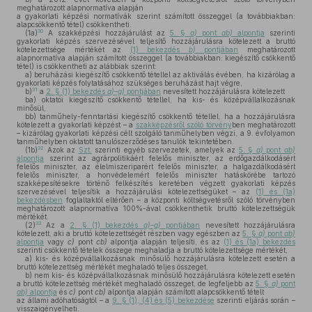
meghatározott alapnormatíva alapján
a gyakorlati képzési normatívák szerint számított összeggel (a továbbiakban:
alapcsökkentő tétel) csökkentheti.
30
(1a)
A szakképzési hozzájárulást az
5. §
a)
pont
ab)
alpontja
szerinti
gyakorlati képzés szervezésével teljesítő hozzájárulásra kötelezett a bruttó
kötelezettsége mértékét az
(1) bekezdés
b)
pontjában
meghatározott
alapnormatíva alapján számított összeggel (a továbbiakban: kiegészítő csökkentő
tétel) is csökkentheti az alábbiak szerint:
a)
beruházási kiegészítő csökkentő tétellel az aktiválás évében, ha kizárólag a
gyakorlati képzés folytatásához szükséges beruházást hajt végre,
31
b)
a
2. § (1) bekezdés
a)–g)
pontjában
nevesített hozzájárulásra kötelezett
ba)
oktatói kiegészítő csökkentő tétellel, ha kis- és középvállalkozásnak
minősül,
bb)
tanműhely-fenntartási kiegészítő csökkentő tétellel, ha a hozzájárulásra
kötelezett a gyakorlati képzést – a
szakképzésről szóló törvény
ben meghatározott
– kizárólag gyakorlati képzési célt szolgáló tanműhelyben végzi, a 9. évfolyamon
tanműhelyben oktatott tanulószerződéses tanulók tekintetében.
32
(1b)
Azok az
Szt.
szerinti egyéb szervezetek, amelyek az
5. §
a)
pont
ab)
alpontja
szerint az agrárpolitikáért felelős miniszter, az erdőgazdálkodásért
felelős miniszter, az élelmiszeriparért felelős miniszter, a halgazdálkodásért
felelős miniszter, a honvédelemért felelős miniszter hatáskörébe tartozó
szakképesítésekre történő felkészítés keretében végzett gyakorlati képzés
szervezésével teljesítik a hozzájárulási kötelezettségüket – az
(1) és (1a)
bekezdésben
foglaltaktól eltérően – a központi költségvetésről szóló törvényben
meghatározott alapnormatíva 100%-ával csökkenthetik bruttó kötelezettségük
mértékét.
33
(2)
Az a
2. § (1) bekezdés
a)–g)
pontjában
nevesített hozzájárulásra
kötelezett, aki a bruttó kötelezettségét részben vagy egészben az
5. §
a)
pont
ab)
alpontja
vagy
c)
pont
cb)
alpontja alapján teljesíti, és az
(1) és (1a) bekezdés
szerinti csökkentő tételek összege meghaladja a bruttó kötelezettsége mértékét,
a)
kis- és középvállalkozásnak minősülő hozzájárulásra kötelezett esetén a
bruttó kötelezettség mértékét meghaladó teljes összeget,
b)
nem kis- és középvállalkozásnak minősülő hozzájárulásra kötelezett esetén
a bruttó kötelezettség mértékét meghaladó összeget, de legfeljebb az
5. §
a)
pont
ab)
alpontja
és
c)
pont
cb)
alpontja alapján számított alapcsökkentő tételt
az állami adóhatóságtól – a
9. § (1), (4) és (5) bekezdése
szerinti eljárás során –
visszaigényelheti.