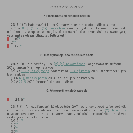
ZÁRÓ RENDELKEZÉSEK
7.
Felhatalmazó rendelkezések
23. §
(1)
Felhatalmazást kap a Kormány, hogy rendeletben állapítsa meg
56
a)
a
8. § (1) és (1a) bekezdése
szerinti gyakorlati képzési normatívák
mértékét, az alap és a kiegészítő csökkentő tétel számításának szabályait,
57
valamint az elszámolhatóság feltételeit,
58
b)
59
c)
60
(2)
8.
Hatályba léptető rendelkezések
24. §
(1)
Ez a törvény – a
(2)–(4) bekezdésben
meghatározott kivétellel –
2012. január 1-jén lép hatályba.
(2)
Az
1. §
c)
és
e)
pontja
, valamint az
5. §
c)
pontja
2012. szeptember 1-jén
lép hatályba.
(3)
A
17. §
b)
és
c)
pontja
2013. január 1-jén lép hatályba.
(4)
A
37. §
2014. január 1-jén lép hatályba.
9.
Átmeneti rendelkezések
61
25. §
26. §
(1)
A hozzájárulási kötelezettség 2011. évre vonatkozó teljesítésénél,
ideértve a bevallás alapján kimutatott visszatérítést is, a
(2) bekezdés
figyelembevételével az e törvény hatálybalépését megelőzően hatályos
szabályokat kell alkalmazni.
62
(2)–(3)
63
(4)
64
(5)
65
(6)