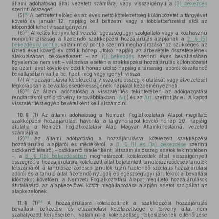
állami adóhatóság által vezetett számlára, vagy visszaigényli a
(3) bekezdés
szerinti összeget.
50
(5)
A befizetett előleg és az éves nettó kötelezettség különbözetét a tárgyévet
követő év január 12. napjáig kell befizetni vagy a többletbefizetést ettől az
időponttól lehet visszaigényelni.
51
(6)
A kettős könyvvitelt vezető, egészségügyi szolgáltató vagy a közhasznú
nonprofit társaság a fizetendő szakképzési hozzájárulás alapjának a
2. § (5)
bekezdés
b)
pontja
, valamint
e)
pontja szerinti meghatározásához szükséges, az
üzleti évet követő év ötödik hónap utolsó napjáig az árbevétele összetételének
alakulásában bekövetkezett – az
(1) bekezdés
szerinti éves bevallásában
figyelembe nem vett – változása esetén a szakképzési hozzájárulás különbözetét
az üzleti évet követő év ötödik hónap utolsó napjáig a társasági adóról készítendő
bevallásában vallja be, fizeti meg vagy igényli vissza.
(7)
A hozzájárulásra kötelezett a visszajáró összeg kiutalását vagy átvezetését
legkorábban a bevallás esedékességének napjától kezdeményezheti.
52
(8)
Az állami adóhatóság a visszatérítés tekintetében az adóigazgatási
rendtartásról szóló törvény (a továbbiakban:
Air.
) és az
Art.
szerint jár el. A kapott
visszatérítést egyéb bevételként kell elszámolni.
10. §
(1)
Az állami adóhatóság a Nemzeti Foglalkoztatási Alapot megillető
szakképzési hozzájárulást havonta, a tárgyhónapot követő hónap 20. napjáig
átutalja a Nemzeti Foglalkoztatási Alap Magyar Államkincstárnál vezetett
számlájára.
53
(2)
Az állami adóhatóság a hozzájárulásra kötelezett szakképzési
hozzájárulási alapjáról és mértékéről, a
8. § (1) és (1a) bekezdése
szerinti
csökkentő tételről – csökkentő tételenként, létszám és összeg adatok tekintetében
–, a
8. § (1b) bekezdésében
meghatározott kötelezettek által visszaigényelt
összegről, a hozzájárulásra kötelezett által bejelentett tanulószerződéses tanulók
létszámáról, a tanulószerződéses tanulók után fizetendő szociális hozzájárulási
adóról és a tanuló által fizetendő nyugdíj és egészségügyi járulékról a bevallási
időszakot követően, a Nemzeti Foglalkoztatási Alapot megillető hozzájárulások
átutalásáról az alapkezelővel kötött megállapodása alapján adatot szolgáltat az
alapkezelőnek.
54
11. §
(1)
A hozzájárulásra kötelezettnek a szakképzési hozzájárulás
bevallási, befizetési és elszámolási kötelezettsége e törvény által nem
szabályozott kérdéseiben, valamint a kötelezettség teljesítésének ellenőrzése