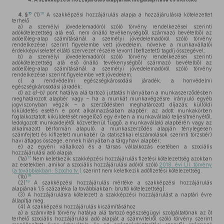
15
16
4. §
(1)
A szakképzési hozzájárulás alapja a hozzájárulásra kötelezettet
terhelő
a)
a személyi jövedelemadóról szóló törvény rendelkezései szerinti
adókötelezettség alá eső, nem önálló tevékenységből származó bevételből az
adóelőleg-alap számításánál a személyi jövedelemadóról szóló törvény
rendelkezései szerint figyelembe vett jövedelem, növelve a munkavállalói
érdekképviseletet ellátó szervezet részére levont (befizetett) tagdíj összegével;
b)
a személyi jövedelemadóról szóló törvény rendelkezései szerinti
adókötelezettség alá eső önálló tevékenységből származó bevételből az
adóelőleg-alap számításánál a személyi jövedelemadóról szóló törvény
rendelkezései szerint figyelembe vett jövedelem;
c)
a rendvédelmi egészségkárosodási járadék, a honvédelmi
egészségkárosodási járadék;
d)
az
a)–b)
pont hatálya alá tartozó juttatás hiányában a munkaszerződésben
meghatározott alapbér vagy – ha a munkát munkavégzésre irányuló egyéb
jogviszonyban végzik – a szerződésben meghatározott díjazás; külföldi
kiküldetés esetén e pont alkalmazásában alapbér: az adott munkakörben
foglalkoztatott kiküldetését megelőző egy évben a munkavállaló teljesítményétől,
ledolgozott munkaidejétől közvetlenül függő, a munkavállaló alapbérén vagy az
alkalmazott bérformán alapuló, a munkaszerződés alapján ténylegesen
számfejtett és kifizetett munkabér (a statisztikai elszámolások szerinti törzsbér)
havi átlagos összege, ennek hiányában a tárgyhavi alapbér;
e)
az egyéni vállalkozó és a társas vállalkozás esetében a szociális
hozzájárulási adó alapja.
17
(1a)
Nem keletkezik szakképzési hozzájárulás fizetési kötelezettség azokban
az esetekben, amikor a szociális hozzájárulási adóról szóló
2018. évi LII. törvény
(a továbbiakban: Szocho tv.)
szerint nem keletkezik adófizetési kötelezettség.
18
(1b)
19
(2)
A szakképzési hozzájárulás mértéke a szakképzési hozzájárulás
alapjának 1,5 százaléka (a továbbiakban: bruttó kötelezettség).
(3)
A hozzájárulásra kötelezett a szakképzési hozzájárulást a naptári évre
állapítja meg.
(4)
A szakképzési hozzájárulás kiszámításához
a)
a számviteli törvény hatálya alá tartozó egészségügyi szolgáltatónak az őt
terhelő szociális hozzájárulási adó alapját a számvitelről szóló törvény szerint