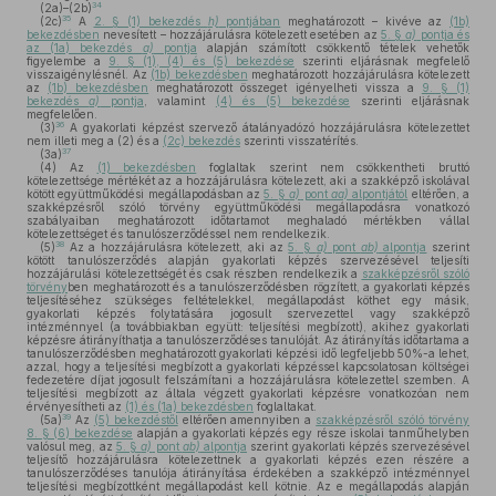
34
(2a)–(2b)
35
(2c)
A
2. § (1) bekezdés
h)
pontjában
meghatározott – kivéve az
(1b)
bekezdésben
nevesített – hozzájárulásra kötelezett esetében az
5. §
a)
pontja és
az (1a) bekezdés
a)
pontja
alapján számított csökkentő tételek vehetők
figyelembe a
9. § (1), (4) és (5) bekezdése
szerinti eljárásnak megfelelő
visszaigénylésnél. Az
(1b) bekezdésben
meghatározott hozzájárulásra kötelezett
az
(1b) bekezdésben
meghatározott összeget igényelheti vissza a
9. § (1)
bekezdés
a)
pontja
, valamint
(4) és (5) bekezdése
szerinti eljárásnak
megfelelően.
36
(3)
A gyakorlati képzést szervező átalányadózó hozzájárulásra kötelezettet
nem illeti meg a (2) és a
(2c) bekezdés
szerinti visszatérítés.
37
(3a)
(4)
Az
(1) bekezdésben
foglaltak szerint nem csökkentheti bruttó
kötelezettsége mértékét az a hozzájárulásra kötelezett, aki a szakképző iskolával
kötött együttműködési megállapodásban az
5. §
a)
pont
aa)
alpontjától
eltérően, a
szakképzésről szóló törvény együttműködési megállapodásra vonatkozó
szabályaiban meghatározott időtartamot meghaladó mértékben vállal
kötelezettséget és tanulószerződéssel nem rendelkezik.
38
(5)
Az a hozzájárulásra kötelezett, aki az
5. §
a)
pont
ab)
alpontja
szerint
kötött tanulószerződés alapján gyakorlati képzés szervezésével teljesíti
hozzájárulási kötelezettségét és csak részben rendelkezik a
szakképzésről szóló
törvény
ben meghatározott és a tanulószerződésben rögzített, a gyakorlati képzés
teljesítéséhez szükséges feltételekkel, megállapodást köthet egy másik,
gyakorlati képzés folytatására jogosult szervezettel vagy szakképző
intézménnyel (a továbbiakban együtt: teljesítési megbízott), akihez gyakorlati
képzésre átirányíthatja a tanulószerződéses tanulóját. Az átirányítás időtartama a
tanulószerződésben meghatározott gyakorlati képzési idő legfeljebb 50%-a lehet,
azzal, hogy a teljesítési megbízott a gyakorlati képzéssel kapcsolatosan költségei
fedezetére díjat jogosult felszámítani a hozzájárulásra kötelezettel szemben. A
teljesítési megbízott az általa végzett gyakorlati képzésre vonatkozóan nem
érvényesítheti az
(1) és (1a) bekezdésben
foglaltakat.
39
(5a)
Az
(5) bekezdéstől
eltérően amennyiben a
szakképzésről szóló törvény
8. § (6) bekezdése
alapján a gyakorlati képzés egy része iskolai tanműhelyben
valósul meg, az
5. §
a)
pont
ab)
alpontja
szerint gyakorlati képzés szervezésével
teljesítő hozzájárulásra kötelezettnek a gyakorlati képzés ezen részére a
tanulószerződéses tanulója átirányítása érdekében a szakképző intézménnyel
teljesítési megbízottként megállapodást kell kötnie. Az e megállapodás alapján