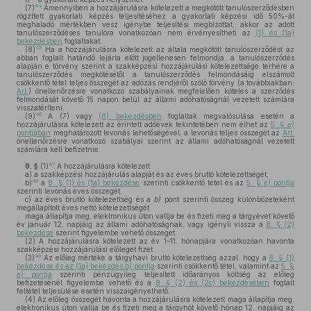
44
(7)
Amennyiben a hozzájárulásra kötelezett a megkötött tanulószerződésben
rögzített gyakorlati képzés teljesítéséhez a gyakorlati képzési idő 50%-át
meghaladó mértékben vesz igénybe teljesítési megbízottat, akkor az adott
tanulószerződéses tanulóra vonatkozóan nem érvényesítheti az
(1) és (1a)
bekezdésben
foglaltakat.
45
(8)
Ha a hozzájárulásra kötelezett az általa megkötött tanulószerződést az
abban foglalt határidő lejárta előtt jogellenesen felmondja, a tanulószerződés
alapján e törvény szerint a szakképzési hozzájárulási kötelezettsége terhére a
tanulószerződés megkötésétől a tanulószerződés felmondásáig elszámolt
csökkentő tétel teljes összegét az adózás rendjéről szóló törvény (a továbbiakban:
Art.
) önellenőrzésre vonatkozó szabályainak megfelelően köteles a szerződés
felmondását követő 15 napon belül az állami adóhatóságnál vezetett számlára
visszatéríteni.
46
(9)
A (7) vagy
(8) bekezdésben
foglaltak megvalósulása esetén a
hozzájárulásra kötelezett az érintett adóévek tekintetében nem élhet az
5. §
e)
pontjában
meghatározott levonás lehetőségével, a levonás teljes összegét az
Art.
önellenőrzésre vonatkozó szabályai szerint az állami adóhatóságnál vezetett
számlára kell befizetnie.
47
9. §
(1)
A hozzájárulásra kötelezett
a)
a szakképzési hozzájárulás alapját és az éves bruttó kötelezettségét,
48
b)
a
8. § (1) és (1a) bekezdése
szerinti csökkentő tétel és az
5. §
e)
pontja
szerinti levonás éves összegét,
c)
az éves bruttó kötelezettség és a
b)
pont szerinti összeg különbözeteként
megállapított éves nettó kötelezettségét
maga állapítja meg, elektronikus úton vallja be és fizeti meg a tárgyévet követő
év január 12. napjáig az állami adóhatóságnak, vagy igényli vissza a
8. § (2)
bekezdése
szerint figyelembe vehető összeget.
(2)
A hozzájárulásra kötelezett az év 1–11. hónapjára vonatkozóan havonta
szakképzési hozzájárulási előleget fizet.
49
(3)
Az előleg mértéke a tárgyhavi bruttó kötelezettség azzal, hogy a
8. § (1)
bekezdése és az (1a) bekezdés
b)
pontja
szerinti csökkentő tétel, valamint az
5. §
e)
pontja
szerinti pénzügyileg teljesített időarányos költség az előleg
befizetésénél figyelembe vehető és a
8. § (2) és (2c) bekezdésében
foglalt
feltétel teljesülése esetén visszaigényelhető.
(4)
Az előleg összegét havonta a hozzájárulásra kötelezett maga állapítja meg,
elektronikus úton vallja be és fizeti meg a tárgyhót követő hónap 12. napjáig az