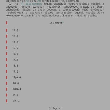
tekintetében az
Air.
és az
Art.
rendelkezéseit kell alkalmazni.
(2)
Az
(1) bekezdésben
foglalt ellenőrzés végrehajtásának céljából a
gazdasági kamara közvetlen hozzáférési lehetőséget biztosít az állami
adóhatóság részére az általa vezetett, a szakképzésről szóló törvényben
meghatározott, a gyakorlati képzés szervezésére jogosult hozzájárulásra
kötelezettekről, valamint a tanulószerződésekről vezetett nyilvántartásaihoz.
55
III. Fejezet
12. §
13. §
14. §
15. §
16. §
17. §
18. §
19. §
19/A. §
20. §
20/A. §
21. §
22. §
IV. Fejezet