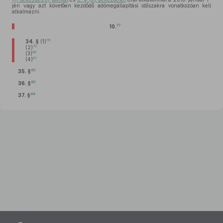
jén vagy azt követően kezdődő adómegállapítási időszakra vonatkozóan kell
alkalmazni.
77
10.
78
34. §
(1)
79
(2)
80
(3)
81
(4)
82
35. §
83
36. §
84
37. §