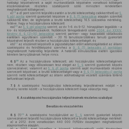
hatósági képzéseknek a saját munkavállalók képzésére vonatkozó költségek
elszámolásának részletes szabályairól szóló miniszteri rendeletben
meghatározott költségeivel,
25
e)
a
d)
pont szerinti teljesítés esetén a bruttó kötelezettség csökkenthető az
5.
§ ab) pontja
szerinti gyakorlati képzésre a
8. § (1) bekezdése
alapján számított
csökkentő tétel, de legfeljebb a bruttó kötelezettség 16,5 százaléka mértékéig,
feltéve, hogy a hozzájárulásra kötelezett
26
ea)
az
5. §
ab)
alpontja
szerint, az év 1–6. és 9–12. hónapjában legalább – a
kis- és középvállalkozásokról, fejlődésük támogatásáról szóló
2004. évi XXXIV.
törvény 4. § (2)–(6) bekezdése
szerinti partner- vagy kapcsolódó vállalkozás
esetében együttesen számított – 30 fő tanulószerződéses tanuló gyakorlati
képzésével teljesíti részben a hozzájárulási kötelezettségét, és
27
eb)
az elszámolt képzésről a jogszabályban előírt adatszolgáltatást az állami
szakképzési és felnőttképzési szervhez a
9. § (1) bekezdés
c)
pontjában
meghatározott határidőig teljesítette. A határidő elmulasztása esetén igazolási
kérelem benyújtásának helye nincs.
28
6. §
Az a hozzájárulásra kötelezett, aki hozzájárulási kötelezettségének
nem, részben vagy időszakosan tesz eleget az
5. §
szerinti gyakorlati képzés
szervezésével, valamint az
5. §
d)
pontja
szerinti saját munkavállalói részére
szervezett képzéssel, a bruttó kötelezettségét vagy a
9. § (1) bekezdés
c)
pontja
szerinti nettó kötelezettségét az állami adóhatóságnál vezetett számlára történő
befizetéssel teljesíti.
7. §
A szakképzési hozzájárulási kötelezettség teljesítésének módját – e
törvény keretei között – a hozzájárulásra kötelezett maga választja meg.
6.
A szakképzési hozzájárulás teljesítésének részletes szabályai
Bevallás és visszatérítés
29
8. §
(1)
A szakképzési hozzájárulást az
5. §
szerinti gyakorlati képzés
szervezésével teljesítő hozzájárulásra kötelezett a bruttó kötelezettsége mértékét
a)
a 2012. évre vonatkozóan 440 000 Ft/fő/év összegben meghatározott
alapnormatíva alapján,
b)
a 2012. évet követően a központi költségvetésről szóló törvényben