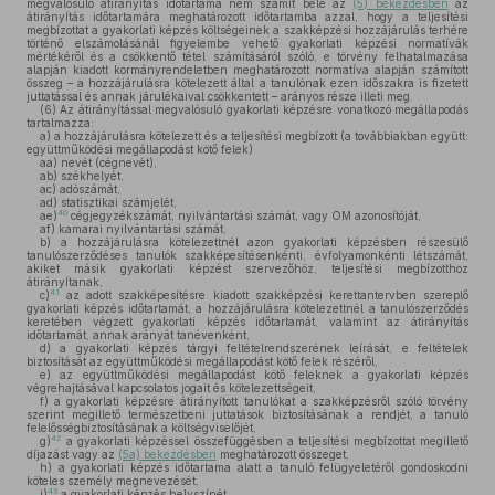
megvalósuló átirányítás időtartama nem számít bele az
(5) bekezdésben
az
átirányítás időtartamára meghatározott időtartamba azzal, hogy a teljesítési
megbízottat a gyakorlati képzés költségeinek a szakképzési hozzájárulás terhére
történő elszámolásánál figyelembe vehető gyakorlati képzési normatívák
mértékéről és a csökkentő tétel számításáról szóló, e törvény felhatalmazása
alapján kiadott kormányrendeletben meghatározott normatíva alapján számított
összeg – a hozzájárulásra kötelezett által a tanulónak ezen időszakra is fizetett
juttatással és annak járulékaival csökkentett – arányos része illeti meg.
(6)
Az átirányítással megvalósuló gyakorlati képzésre vonatkozó megállapodás
tartalmazza:
a)
a hozzájárulásra kötelezett és a teljesítési megbízott (a továbbiakban együtt:
együttműködési megállapodást kötő felek)
aa)
nevét (cégnevét),
ab)
székhelyét,
ac)
adószámát,
ad)
statisztikai számjelét,
40
ae)
cégjegyzékszámát, nyilvántartási számát, vagy OM azonosítóját,
af)
kamarai nyilvántartási számát,
b)
a hozzájárulásra kötelezettnél azon gyakorlati képzésben részesülő
tanulószerződéses tanulók szakképesítésenkénti, évfolyamonkénti létszámát,
akiket másik gyakorlati képzést szervezőhöz, teljesítési megbízotthoz
átirányítanak,
41
c)
az adott szakképesítésre kiadott szakképzési kerettantervben szereplő
gyakorlati képzés időtartamát, a hozzájárulásra kötelezettnél a tanulószerződés
keretében végzett gyakorlati képzés időtartamát, valamint az átirányítás
időtartamát, annak arányát tanévenként,
d)
a gyakorlati képzés tárgyi feltételrendszerének leírását, e feltételek
biztosítását az együttműködési megállapodást kötő felek részéről,
e)
az együttműködési megállapodást kötő feleknek a gyakorlati képzés
végrehajtásával kapcsolatos jogait és kötelezettségeit,
f)
a gyakorlati képzésre átirányított tanulókat a szakképzésről szóló törvény
szerint megillető természetbeni juttatások biztosításának a rendjét, a tanuló
felelősségbiztosításának a költségviselőjét,
42
g)
a gyakorlati képzéssel összefüggésben a teljesítési megbízottat megillető
díjazást vagy az
(5a) bekezdésben
meghatározott összeget,
h)
a gyakorlati képzés időtartama alatt a tanuló felügyeletéről gondoskodni
köteles személy megnevezését,
43
i)
a gyakorlati képzés helyszínét.