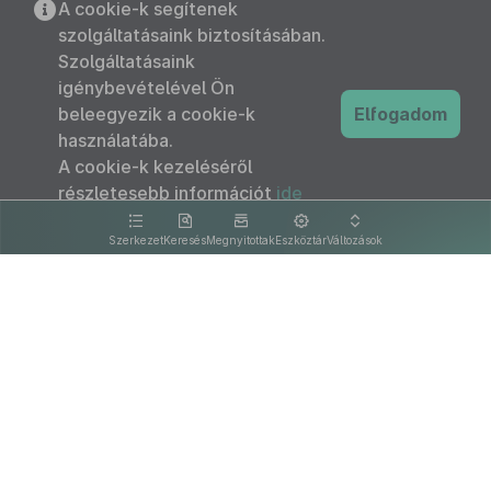
A cookie-k segítenek
szolgáltatásaink biztosításában.
Szolgáltatásaink
igénybevételével Ön
beleegyezik a cookie-k
Elfogadom
használatába.
A cookie-k kezeléséről
részletesebb információt
ide
kattintva olvashat.
Szerkezet
Keresés
Megnyitottak
Eszköztár
Változások