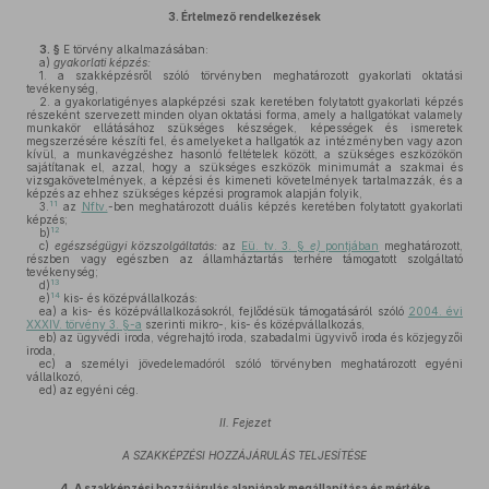
3.
Értelmező rendelkezések
3. §
E törvény alkalmazásában:
a)
gyakorlati képzés:
1. a szakképzésről szóló törvényben meghatározott gyakorlati oktatási
tevékenység,
2. a gyakorlatigényes alapképzési szak keretében folytatott gyakorlati képzés
részeként szervezett minden olyan oktatási forma, amely a hallgatókat valamely
munkakör ellátásához szükséges készségek, képességek és ismeretek
megszerzésére készíti fel, és amelyeket a hallgatók az intézményben vagy azon
kívül, a munkavégzéshez hasonló feltételek között, a szükséges eszközökön
sajátítanak el, azzal, hogy a szükséges eszközök minimumát a szakmai és
vizsgakövetelmények, a képzési és kimeneti követelmények tartalmazzák, és a
képzés az ehhez szükséges képzési programok alapján folyik,
11
3.
az
Nftv.
-ben meghatározott duális képzés keretében folytatott gyakorlati
képzés;
12
b)
c)
egészségügyi közszolgáltatás:
az
Eü. tv. 3. §
e)
pontjában
meghatározott,
részben vagy egészben az államháztartás terhére támogatott szolgáltató
tevékenység;
13
d)
14
e)
kis- és középvállalkozás:
ea)
a kis- és középvállalkozásokról, fejlődésük támogatásáról szóló
2004. évi
XXXIV. törvény 3. §-a
szerinti mikro-, kis- és középvállalkozás,
eb)
az ügyvédi iroda, végrehajtó iroda, szabadalmi ügyvivő iroda és közjegyzői
iroda,
ec)
a személyi jövedelemadóról szóló törvényben meghatározott egyéni
vállalkozó,
ed)
az egyéni cég.
II. Fejezet
A SZAKKÉPZÉSI HOZZÁJÁRULÁS TELJESÍTÉSE
4.
A szakképzési hozzájárulás alapjának megállapítása és mértéke