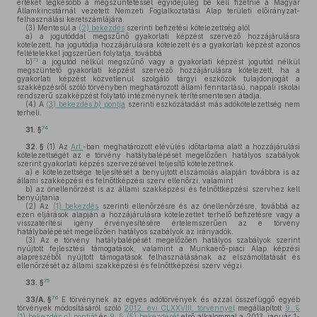
értékét legkésőbb a megszüntetéssel egyidejűleg be kell fizetnie a Magyar
Államkincstárnál vezetett Nemzeti Foglalkoztatási Alap területi előirányzat-
felhasználási keretszámlájára.
(3)
Mentesül a
(2) bekezdés
szerinti befizetési kötelezettség alól
a)
a jogutóddal megszűnő gyakorlati képzést szervező hozzájárulásra
kötelezett, ha jogutódja hozzájárulásra kötelezett és a gyakorlati képzést azonos
feltételekkel jogszerűen folytatja, továbbá
73
b)
a jogutód nélkül megszűnő vagy a gyakorlati képzést jogutód nélkül
megszüntető gyakorlati képzést szervező hozzájárulásra kötelezett, ha a
gyakorlati képzést közvetlenül szolgáló tárgyi eszközök tulajdonjogát a
szakképzésről szóló törvényben meghatározott állami fenntartású, nappali iskolai
rendszerű szakképzést folytató intézménynek térítésmentesen átadja.
(4)
A
(3) bekezdés
b)
pontja
szerinti eszközátadást más adókötelezettség nem
terheli.
74
31. §
32. §
(1)
Az
Art.
-ban meghatározott elévülés időtartama alatt a hozzájárulási
kötelezettségét az e törvény hatálybalépését megelőzően hatályos szabályok
szerint gyakorlati képzés szervezésével teljesítő kötelezettnek
a)
e kötelezettsége teljesítését a benyújtott elszámolás alapján továbbra is az
állami szakképzési és felnőttképzési szerv ellenőrzi, valamint
b)
az önellenőrzést is az állami szakképzési és felnőttképzési szervhez kell
benyújtania.
(2)
Az
(1) bekezdés
szerinti ellenőrzésre és az önellenőrzésre, továbbá az
ezen eljárások alapján a hozzájárulásra kötelezettet terhelő befizetésre vagy a
visszatérítési igény érvényesítésére értelemszerűen az e törvény
hatálybalépését megelőzően hatályos szabályok az irányadók.
(3)
Az e törvény hatálybalépését megelőzően hatályos szabályok szerint
nyújtott fejlesztési támogatások, valamint a Munkaerő-piaci Alap képzési
alaprészéből nyújtott támogatások felhasználásának az elszámoltatását és
ellenőrzését az állami szakképzési és felnőttképzési szerv végzi.
75
33. §
76
33/A. §
E törvénynek az egyes adótörvények és azzal összefüggő egyéb
törvények módosításáról szóló
2012. évi CLXXVIII. törvénnyel
megállapított
9. §
(1) bekezdés
c)
pontját
és
9. § (5) bekezdését
első alkalommal a 2013. január 1-