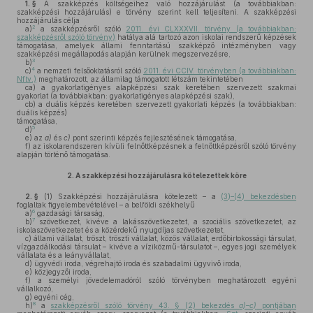
1. §
A szakképzés költségeihez való hozzájárulást (a továbbiakban:
szakképzési hozzájárulás) e törvény szerint kell teljesíteni. A szakképzési
hozzájárulás célja
2
a)
a szakképzésről szóló
2011. évi CLXXXVII. törvény (a továbbiakban:
szakképzésről szóló törvény)
hatálya alá tartozó azon iskolai rendszerű képzések
támogatása, amelyek állami fenntartású szakképző intézményben vagy
szakképzési megállapodás alapján kerülnek megszervezésre,
3
b)
4
c)
a nemzeti felsőoktatásról szóló
2011. évi CCIV. törvényben (a továbbiakban:
Nftv.)
meghatározott, az államilag támogatott létszám tekintetében
ca)
a gyakorlatigényes alapképzési szak keretében szervezett szakmai
gyakorlat (a továbbiakban: gyakorlatigényes alapképzési szak),
cb)
a duális képzés keretében szervezett gyakorlati képzés (a továbbiakban:
duális képzés)
támogatása,
5
d)
e)
az
a)
és
c)
pont szerinti képzés fejlesztésének támogatása,
f)
az iskolarendszeren kívüli felnőttképzésnek a felnőttképzésről szóló törvény
alapján történő támogatása.
2.
A szakképzési hozzájárulásra kötelezettek köre
2. §
(1)
Szakképzési hozzájárulásra kötelezett – a
(3)–(4) bekezdésben
foglaltak figyelembevételével – a belföldi székhelyű
6
a)
gazdasági társaság,
7
b)
szövetkezet, kivéve a lakásszövetkezetet, a szociális szövetkezetet, az
iskolaszövetkezetet és a közérdekű nyugdíjas szövetkezetet,
c)
állami vállalat, tröszt, tröszti vállalat, közös vállalat, erdőbirtokossági társulat,
vízgazdálkodási társulat – kivéve a víziközmű-társulatot –, egyes jogi személyek
vállalata és a leányvállalat,
d)
ügyvédi iroda, végrehajtó iroda és szabadalmi ügyvivő iroda,
e)
közjegyzői iroda,
f)
a személyi jövedelemadóról szóló törvényben meghatározott egyéni
vállalkozó,
g)
egyéni cég,
8
h)
a
szakképzésről szóló törvény 43. § (2) bekezdés
a)–c)
pontjában