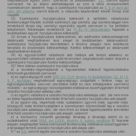
meghatározott egyéb szerv, szervezet (a továbbiakban:
Szt.
szerinti egyéb
szervezet), ha az állami adóhatóságnak az erre a célra rendszeresített
nyomtatványon bejelenti, hogy a szakképzési hozzájárulást az
5. §
a)
pont aa)
vagy
ab)
alpontja
szerint teljesíti, a választás bejelentését követő hónap első
napjától.
(2)
Szakképzési hozzájárulásra kötelezett a belföldön vállalkozási
tevékenységet folytató, külföldi székhelyű jogi személy, jogi személyiséggel nem
rendelkező társas cég, személyi egyesülés, egyéb szervezet is, ha belföldön
telephellyel, fiókteleppel rendelkezik [az
(1) és (2) bekezdésben
foglaltak a
továbbiakban együtt: hozzájárulásra kötelezett].
(3)
Annak a hozzájárulásra kötelezettnek, aki adófizetési kötelezettségének
átalányadó megfizetésével tesz eleget (a továbbiakban: átalányadózó),
szakképzési hozzájárulás tekintetében e törvény alapján nem keletkezik
bevallási és elszámolási kötelezettsége, fizetési kötelezettségét az átalányadó
megfizetésével teljesíti.
(4)
Az egyszerűsített vállalkozói adó hatálya alá tartozó adóalany az
egyszerűsített vállalkozói adóról szóló törvényben meghatározott módon teljesíti a
szakképzési hozzájárulás-fizetési kötelezettségét.
9
(5)
Nem köteles szakképzési hozzájárulásra
a)
a büntetés-végrehajtásnál a fogvatartottak kötelező foglalkoztatására
létrehozott gazdálkodó szervezet,
b)
az egészségügyről szóló
1997. évi CLIV. törvény (a továbbiakban: Eü. tv.) 3.
§
f)
pontjában
meghatározott egészségügyi szolgáltató – feltéve, hogy az
egészségbiztosítási szervvel szerződést kötött és nem költségvetési szervként
működik – az egészségügyi közszolgáltatás ellátásával összefüggésben őt terhelő
szociális hozzájárulási adóalap után,
c)
az egyéni vállalkozó a szociális hozzájárulási adóalapja után, ide nem értve
az általa foglalkoztatottra tekintettel őt terhelő szociális hozzájárulási adó alapját,
d)
az egyéni cég, végrehajtó iroda, szabadalmi ügyvivő iroda, ügyvédi iroda,
közjegyzői iroda tevékenységében a személyesen közreműködő tag a szociális
hozzájárulási adóalapja után, ide nem értve az általa foglalkoztatottra tekintettel
őt terhelő szociális hozzájárulási adó alapját, valamint
e)
a közhasznú nonprofit gazdasági társaság a társasági adóról és az
osztalékadóról szóló
1996. évi LXXXI. törvény 6. számú melléklet
E) fejezete
alapján megállapított kedvezményezett tevékenység ellátásával összefüggésben
a társaságot terhelő szociális hozzájárulási adó alapja után,
10
f)
az
Szt.
szerinti egyéb szervezet a szociális hozzájárulási adóalapja után.