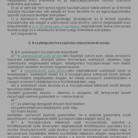
megállapított éves árbevétele és az egészségbiztosítási szervtől származó
árbevétele arányában,
b)
az
a)
pont alá nem tartozó egyéb hozzájárulásra kötelezettnek az őt terhelő
szociális hozzájárulási adó alapját az éves bevétele és az egészségbiztosítási
szervtől származó bevétele arányában,
c)
a közhasznú nonprofit gazdasági társaságnak az őt terhelő szociális
hozzájárulási adó alapját a számvitelről szóló törvény szerint megállapított éves
árbevételéből a
2. § (5) bekezdés
e)
pontjában
meghatározott kedvezményezett
tevékenysége és a vállalkozási tevékenysége árbevétele arányában
kell megosztania.
5.
A szakképzési hozzájárulás teljesítésének módja
5. §
A szakképzési hozzájárulás teljesíthető
20
a)
a
szakképzésről szóló törvény
ben foglaltak szerint azon iskolai rendszerű
képzések esetében, amelyek állami fenntartású szakképző iskolában vagy
szakképzési megállapodás alapján, költségvetési hozzájárulással nem állami
szakképző iskolában kerülnek megszervezésre
21
aa)
a
szakképzésről szóló törvény
ben meghatározott szakképző iskola (a
továbbiakban: szakképző iskola) és a hozzájárulásra kötelezett között létrejött
együttműködési megállapodás alapján, az iskolai rendszerű szakképzésben a
nappali rendszerű oktatásban és a felnőttoktatásban, vagy
ab)
a szakképző iskola tanulója és a hozzájárulásra kötelezett között létrejött
tanulószerződés alapján
folytatott gyakorlati képzés – ideértve a szorgalmi idő befejezését követő
összefüggő szakmai gyakorlatot is – szervezésével,
22
b)
23
c)
az államilag támogatott létszám tekintetében
ca)
gyakorlatigényes alapképzési szak vagy
cb)
duális képzés
keretében szervezett szakmai gyakorlattal, ha a szakmai gyakorlatra külső
képzőhelyen, a hallgatóval kötött munkaszerződés alapján kerül sor,
24
d)
a hozzájárulásra kötelezett saját munkavállalói számára a
felnőttképzésről szóló törvényben meghatározott felnőttképzési szerződés és a
munka törvénykönyvéről szóló törvény szerinti tanulmányi szerződés vagy a
tanulmányok folytatására történő munkáltatói kötelezés alapján megszervezett
szakmai vagy nyelvi, valamint egyes – a közúti közlekedéssel összefüggő –