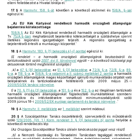
elleni fellebbezést a Hivatal bírálja el.”
17. §
A
Harmvhr. 158. §-át
követően a következő alcímmel és
158/A. §-sal
egészül ki:
„Az EU Kék Kártyával rendelkező harmadik országbeli állampolgár
bejelentési kötelezettsége
158/A.§
Az EU Kék Kártyával rendelkező harmadik országbeli állampolgár a
Tv.
75/A.§-ban
meghatározott bejelentési kötelezettségét a szálláshelye szerint
illetékes regionális igazgatóságon teljesíti. A regionális igazgatóság a
bejelentésről értesíti a munkaügyi központot.”
18. §
A
Harmvhr. 183. § (1) bekezdés
k)–l)
ponttal
egészül ki:
(E rendelet – a harmadik országbeli állampolgárok beutazásáról és
tartózkodásáról szóló
2007. évi II. törvénnyel
együtt – a következő közösségi jogi
aktusoknak történő megfelelést szolgálja:)
„
k)
a
47. § (8) bekezdése
, az
51. § (3) bekezdése
, a
72/A. §-a
,
72/B. §-a
,
89.
§-a
, a
118. §-a
, a
158/A. §-a valamint a II. számú melléklet 2. pontja
a harmadik
országbeli állampolgárok magas képzettséget igénylő munkavállalás céljából való
belépésének és tartózkodásának feltételeiről szóló 2009. május 25.-i
2009/50/EK tanácsi irányelve,
l)
a
70. § (1) és (3) bekezdése
, a
151. §-a
és a
152. §-a
az illegálisan tartózkodó
harmadik országbeli állampolgárokat foglalkoztató munkáltatókkal szembeni
szankciókra és intézkedésekre vonatkozó minimumszabályokról szóló
2009.június 18-i
2009/52/EK európai parlamenti és tanácsi irányelve
,”
19. §
A
Harmvhr. II. melléklete
az
1. melléklet
szerint módosul.
20. §
A Szociálpolitikai Tanács összetételéről, szervezetéről és működéséről
szóló
129/2005. (VII. 1.) Korm. rendelet 3. § (3) bekezdés
b)
pontja
helyébe a
következő rendelkezés lép:
(Az Országos Szociálpolitikai Tanács ülésén tanácskozási joggal vesz részt)
„
b)
a Nemzeti Gazdasági és Társadalmi Tanácsban tagsággal rendelkező
országos munkáltatói érdekképviseletek, illetve érdekképviseleti szövetségek,