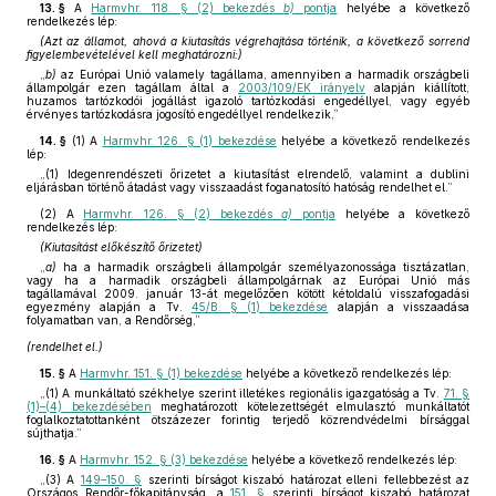
13. §
A
Harmvhr. 118. § (2) bekezdés
b)
pontja
helyébe a következő
rendelkezés lép:
(Azt az államot, ahová a kiutasítás végrehajtása történik, a következő sorrend
figyelembevételével kell meghatározni:)
„
b)
az Európai Unió valamely tagállama, amennyiben a harmadik országbeli
állampolgár ezen tagállam által a
2003/109/EK irányelv
alapján kiállított,
huzamos tartózkodói jogállást igazoló tartózkodási engedéllyel, vagy egyéb
érvényes tartózkodásra jogosító engedéllyel rendelkezik,”
14. §
(1)
A
Harmvhr. 126. § (1) bekezdése
helyébe a következő rendelkezés
lép:
„(1) Idegenrendészeti őrizetet a kiutasítást elrendelő, valamint a dublini
eljárásban történő átadást vagy visszaadást foganatosító hatóság rendelhet el.”
(2)
A
Harmvhr. 126. § (2) bekezdés
a)
pontja
helyébe a következő
rendelkezés lép:
(Kiutasítást előkészítő őrizetet)
„
a)
ha a harmadik országbeli állampolgár személyazonossága tisztázatlan,
vagy ha a harmadik országbeli állampolgárnak az Európai Unió más
tagállamával 2009. január 13-át megelőzően kötött kétoldalú visszafogadási
egyezmény alapján a Tv.
45/B. § (1) bekezdése
alapján a visszaadása
folyamatban van, a Rendőrség,”
(rendelhet el.)
15. §
A
Harmvhr. 151. § (1) bekezdése
helyébe a következő rendelkezés lép:
„(1) A munkáltató székhelye szerint illetékes regionális igazgatóság a Tv.
71. §
(1)–(4) bekezdésében
meghatározott kötelezettségét elmulasztó munkáltatót
foglalkoztatottanként ötszázezer forintig terjedő közrendvédelmi bírsággal
sújthatja.”
16. §
A
Harmvhr. 152. § (3) bekezdése
helyébe a következő rendelkezés lép:
„(3) A
149–150. §
szerinti bírságot kiszabó határozat elleni fellebbezést az
Országos Rendőr-főkapitányság, a
151. §
szerinti bírságot kiszabó határozat