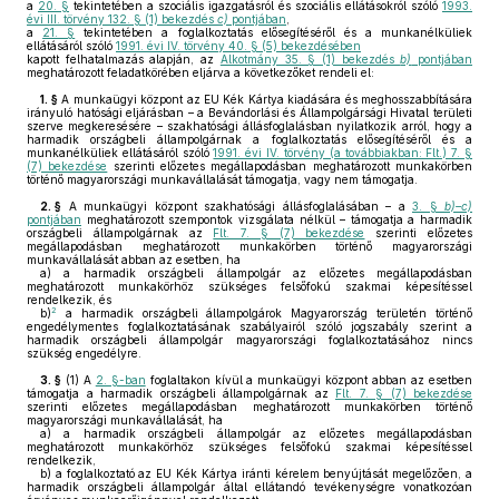
a
20. §
tekintetében a szociális igazgatásról és szociális ellátásokról szóló
1993.
évi III. törvény 132. § (1) bekezdés
c)
pontjában
,
a
21. §
tekintetében a foglalkoztatás elősegítéséről és a munkanélküliek
ellátásáról szóló
1991. évi IV. törvény 40. § (5) bekezdésében
kapott felhatalmazás alapján, az
Alkotmány 35. § (1) bekezdés
b)
pontjában
meghatározott feladatkörében eljárva a következőket rendeli el:
1. §
A munkaügyi központ az EU Kék Kártya kiadására és meghosszabbítására
irányuló hatósági eljárásban – a Bevándorlási és Állampolgársági Hivatal területi
szerve megkeresésére – szakhatósági állásfoglalásban nyilatkozik arról, hogy a
harmadik országbeli állampolgárnak a foglalkoztatás elősegítéséről és a
munkanélküliek ellátásáról szóló
1991. évi IV. törvény (a továbbiakban: Flt.) 7. §
(7) bekezdése
szerinti előzetes megállapodásban meghatározott munkakörben
történő magyarországi munkavállalását támogatja, vagy nem támogatja.
2. §
A munkaügyi központ szakhatósági állásfoglalásában – a
3. §
b)–c)
pontjában
meghatározott szempontok vizsgálata nélkül – támogatja a harmadik
országbeli állampolgárnak az
Flt. 7. § (7) bekezdése
szerinti előzetes
megállapodásban meghatározott munkakörben történő magyarországi
munkavállalását abban az esetben, ha
a)
a harmadik országbeli állampolgár az előzetes megállapodásban
meghatározott munkakörhöz szükséges felsőfokú szakmai képesítéssel
rendelkezik, és
2
b)
a harmadik országbeli állampolgárok Magyarország területén történő
engedélymentes foglalkoztatásának szabályairól szóló jogszabály szerint a
harmadik országbeli állampolgár magyarországi foglalkoztatásához nincs
szükség engedélyre.
3. §
(1)
A
2. §-ban
foglaltakon kívül a munkaügyi központ abban az esetben
támogatja a harmadik országbeli állampolgárnak az
Flt. 7. § (7) bekezdése
szerinti előzetes megállapodásban meghatározott munkakörben történő
magyarországi munkavállalását, ha
a)
a harmadik országbeli állampolgár az előzetes megállapodásban
meghatározott munkakörhöz szükséges felsőfokú szakmai képesítéssel
rendelkezik,
b)
a foglalkoztató az EU Kék Kártya iránti kérelem benyújtását megelőzően, a
harmadik országbeli állampolgár által ellátandó tevékenységre vonatkozóan