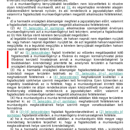
érvényes munkaerőigénnyel rendelkezett,
c)
a munkaerőigény benyújtásától kezdődően nem közvetítettek ki részére
olyan kiközvetíthető munkaerőt, akit az
Flt.
és végrehajtási rendeletei alapján
álláskeresőként tartanak nyilván, és aki rendelkezik a jogszabályban előírt,
valamint a foglalkoztató munkaerőigényében megjelölt alkalmazási feltételekkel,
és
d)
a harmadik országbeli állampolgár megfelel a jogszabályban előírt, valamint
a foglalkoztató munkaerőigényében megjelölt alkalmazási feltételeknek.
(2)
Az
(1) bekezdés
b)
pontjának
alkalmazása szempontjából érvényes
munkaerőigénynek azt a munkaerőigényt kell tekinteni, amelyet a foglalkoztató
az EU Kék Kártya iránti kérelem benyújtását megelőzően
a)
legalább tizenöt nappal korábban, de hatvan napnál nem régebben nyújtott
be, vagy hatvan napnál régebben nyújtott be, de azt legalább hatvannaponként
megújította, és a legutolsó megújítás a kérelem benyújtását megelőzően hatvan
napnál nem régebben történt, és
3
b)
az
(5) bekezdésben
foglalt kivétellel az előzetes megállapodást kötő
foglalkoztató a munkaerőigényt a fővárosi és megyei kormányhivatal járási
(fővárosi kerületi) hivatalának annál a munkaügyi kirendeltségénél (a
továbbiakban: kirendeltség) jelentette be, amelynek területén a harmadik
országbeli állampolgár foglalkoztatása történik.
(3)
Ha a harmadik országbeli állampolgár foglalkoztatásának helye több
különböző megye területén található, az
(1) bekezdés
b)–c)
pontjában
meghatározott feltételnek – a
(4) bekezdésben
meghatározott kivétellel – a
foglalkoztató székhelye szerinti megyében kell fennállnia. Ezen túlmenően az
engedély kiadásának az is feltétele, hogy a munkavégzéssel érintett többi
megye területén ne álljon rendelkezésre olyan kiközvetíthető munkaerő, aki a
tevékenység ellátására rendelkezik a jogszabályban előírt, valamint a
foglalkoztató munkaerőigényében megjelölt alkalmazási feltételekkel.
(4)
Ha a munkavégzés a munka természetéből adódóan több megye területére
terjedhet ki, az
(1) bekezdés
b)–c)
pontjában
meghatározott feltételeknek a
munkavégzés megkezdésének helye szerinti megye vonatkozásában kell
fennállnia.
(5)
A
(3)–(4) bekezdésben
foglaltak figyelembevételével, a
(2) bekezdés
b)
pontjában
foglaltaktól eltérően, a munkaerőigény érvényességének feltétele,
a)
ha a munka természetéből adódóan, a munkavégzés több megye vagy
kirendeltség területére terjedhet ki, hogy a foglalkoztató a munkavégzés
megkezdésének helye szerinti kirendeltségnél,
b)
ha a harmadik országbeli állampolgárt a foglalkoztató több – különböző