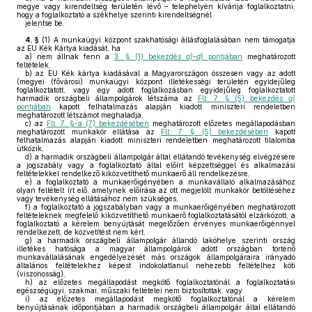
megye vagy kirendeltség területén lévő – telephelyén kívánja foglalkoztatni,
hogy a foglalkoztató a székhelye szerinti kirendeltségnél
jelentse be.
4. §
(1)
A munkaügyi központ szakhatósági állásfoglalásában nem támogatja
az EU Kék Kártya kiadását, ha
a)
nem állnak fenn a
3. § (1) bekezdés
a)–d)
pontjában
meghatározott
feltételek,
b)
az EU Kék kártya kiadásával a Magyarországon összesen vagy az adott
(megyei (fővárosi) munkaügyi központ illetékességi területén egyidejűleg
foglalkoztatott, vagy egy adott foglalkozásban egyidejűleg foglalkoztatott
harmadik országbeli állampolgárok létszáma az
Flt. 7. § (5) bekezdés
a)
pontjában
kapott felhatalmazás alapján kiadott miniszteri rendeletben
meghatározott létszámot meghaladja,
c)
az
Flt. 7. §-a (7) bekezdésében
meghatározott előzetes megállapodásban
meghatározott munkakör ellátása az
Flt. 7. § (5) bekezdésében
kapott
felhatalmazás alapján kiadott miniszteri rendeletben meghatározott tilalomba
ütközik,
d)
a harmadik országbeli állampolgár által ellátandó tevékenység elvégzésére
a jogszabály vagy a foglalkoztató által előírt képzettséggel és alkalmazási
feltételekkel rendelkező kiközvetíthető munkaerő áll rendelkezésre,
e)
a foglalkoztató a munkaerőigényében a munkavállaló alkalmazásához
olyan feltételt írt elő, amelynek előírása az ott megjelölt munkakör betöltéséhez
vagy tevékenység ellátásához nem szükséges,
f)
a foglalkoztató a jogszabályban vagy a munkaerőigényében meghatározott
feltételeknek megfelelő kiközvetíthető munkaerő foglalkoztatásától elzárkózott, a
foglalkoztató a kérelem benyújtását megelőzően érvényes munkaerőigénnyel
rendelkezett, de közvetítést nem kért,
g)
a harmadik országbeli állampolgár állandó lakóhelye szerinti ország
illetékes hatósága a magyar állampolgárok adott országban történő
munkavállalásának engedélyezését más országok állampolgáraira irányadó
általános feltételekhez képest indokolatlanul nehezebb feltételhez köti
(viszonosság),
h)
az előzetes megállapodást megkötő foglalkoztatónál a foglalkoztatási
egészségügyi, szakmai, műszaki feltételei nem biztosítottak, vagy
i)
az előzetes megállapodást megkötő foglalkoztatónál a kérelem
benyújtásának időpontjában a harmadik országbeli állampolgár által ellátandó