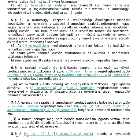
tevékenységet is érintő sztrájk van folyamatban.
(2)
Az
(1) bekezdés
g)
pontjában
meghatározott körülmény fennállása
tekintetében a foglalkoztatáspolitikáért felelős miniszternek a munkaügyi
központok részére adott tájékoztatása az irányadó.
5. §
(1)
A munkaügyi központ a szakhatósági állásfoglalás kiadását
megelőzően a harmadik országbeli állampolgár szakképzettségének, vagy
végzettségének megfelelőségére vonatkozó döntés előkészítése érdekében
kétség esetén – ha nem rendelkezik az elismerésre feladat és hatáskörrel
rendelkező szerv adott ügyben irányadónak minősülő szakvéleményével –
megkeresi az oklevél – ideértve az egyéb bizonyítványt is – elismerésére feladat-
és hatáskörrel rendelkező szervet.
(2)
Az
(1) bekezdésben
meghatározott, elismerésre feladat- és hatáskörrel
rendelkező szerv igazolja, hogy
a)
szabályozott szakma esetén fennállnak-e az oklevél elismeréséhez
szükséges feltételek,
b)
nem szabályozott szakma esetén az oklevél felsőfokú képesítést tanúsít-e.
6. §
A szabad mozgás és tartózkodás jogával rendelkező személyek
beutazásáról és tartózkodásáról szóló
2007. évi I. törvény
végrehajtásáról szóló
113/2007. (V. 24.) Korm. rendelet (a továbbiakban: Szmvhr.) 39. § (4) bekezdése
helyébe a következő rendelkezés lép:
„(4) Az okmányt kiállító hatóság az érvénytelen tartózkodási jogot igazoló
okmányt – a
(2) bekezdés
b), e), f)
és
i)
pontjában
meghatározott esetek
kivételével – visszavonja. A visszavonásról az érvénytelenséget megállapító
határozatban rendelkezik.”
7. §
A harmadik országbeli állampolgárok beutazásáról és tartózkodásáról szóló
2007. évi II. törvény
végrehajtásáról szóló
114/2007. (V. 24.) Korm. rendelet (a
továbbiakban: Harmvhr.) 16. § (1) bekezdése
helyébe a következő rendelkezés
lép:
„(1) A három hónapot meg nem haladó tartózkodásra jogosító vízum iránti
kérelmet elutasító döntés elleni fellebbezést nyolc napon belül lehet az illetékes
konzuli tisztviselőnél előterjeszteni.”
8. §
A
Harmvhr. 47. § (8) bekezdése
b)
pontja
helyébe a következő