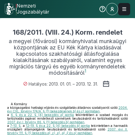
Nemzeti
Jogszabálytár
168/2011. (VIII. 24.) Korm. rendelet
a megyei (fővárosi) kormányhivatal munkaügyi
központjának az EU Kék Kártya kiadásával
kapcsolatos szakhatósági állásfoglalása
kialakításának szabályairól, valamint egyes
migrációs tárgyú és egyéb kormányrendeletek
1
módosításáról
Hatályos: 2013. 01. 01. – 2013. 12. 31.
A Kormány
a közigazgatási hatósági eljárás és szolgáltatás általános szabályairól szóló
2004.
évi CXL. törvény 174/A. § (1) bekezdésének
b)
és
c)
pontjában
,
a
6. § és a 22. § (4) bekezdés
a)
pontja
tekintetében a szabad mozgás és
tartózkodás jogával rendelkező személyek beutazásáról és tartózkodásáról szóló
2007. évi I. törvény 86. § (1) bekezdés
b)
pontjában
,
a
7–10. §
, a
12–19. § és a 22. § (4) bekezdés
b)
pontja
tekintetében a harmadik
országbeli állampolgárok beutazásáról és tartózkodásáról szóló
2007. évi II.
törvény 111. § (1) bekezdés
a), c), e), g), i)
és
o)
pontjában
,