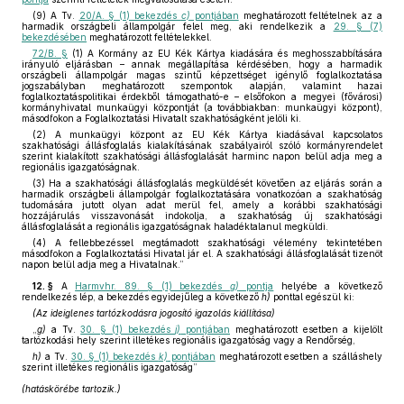
(9) A Tv.
20/A. § (1) bekezdés
c)
pontjában
meghatározott feltételnek az a
harmadik országbeli állampolgár felel meg, aki rendelkezik a
29. § (7)
bekezdésében
meghatározott feltételekkel.
72/B. §
(1) A Kormány az EU Kék Kártya kiadására és meghosszabbítására
irányuló eljárásban – annak megállapítása kérdésében, hogy a harmadik
országbeli állampolgár magas szintű képzettséget igénylő foglalkoztatása
jogszabályban meghatározott szempontok alapján, valamint hazai
foglalkoztatáspolitikai érdekből támogatható-e – elsőfokon a megyei (fővárosi)
kormányhivatal munkaügyi központját (a továbbiakban: munkaügyi központ),
másodfokon a Foglalkoztatási Hivatalt szakhatóságként jelöli ki.
(2) A munkaügyi központ az EU Kék Kártya kiadásával kapcsolatos
szakhatósági állásfoglalás kialakításának szabályairól szóló kormányrendelet
szerint kialakított szakhatósági állásfoglalását harminc napon belül adja meg a
regionális igazgatóságnak.
(3) Ha a szakhatósági állásfoglalás megküldését követően az eljárás során a
harmadik országbeli állampolgár foglalkoztatására vonatkozóan a szakhatóság
tudomására jutott olyan adat merül fel, amely a korábbi szakhatósági
hozzájárulás visszavonását indokolja, a szakhatóság új szakhatósági
állásfoglalását a regionális igazgatóságnak haladéktalanul megküldi.
(4) A fellebbezéssel megtámadott szakhatósági vélemény tekintetében
másodfokon a Foglalkoztatási Hivatal jár el. A szakhatósági állásfoglalását tizenöt
napon belül adja meg a Hivatalnak.”
12. §
A
Harmvhr. 89. § (1) bekezdés
g)
pontja
helyébe a következő
rendelkezés lép, a bekezdés egyidejűleg a következő
h)
ponttal egészül ki:
(Az ideiglenes tartózkodásra jogosító igazolás kiállítása)
„
g)
a Tv.
30. § (1) bekezdés
j)
pontjában
meghatározott esetben a kijelölt
tartózkodási hely szerint illetékes regionális igazgatóság vagy a Rendőrség,
h)
a Tv.
30. § (1) bekezdés
k)
pontjában
meghatározott esetben a szálláshely
szerint illetékes regionális igazgatóság”
(hatáskörébe tartozik.)