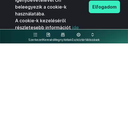
igénybevételével Ön
beleegyezik a cookie-k
Elfogadom
használatába.
A cookie-k kezeléséről
részletesebb információt
ide
kattintva olvashat.
Szerkezet
Keresés
Megnyitottak
Eszköztár
Változások
Kapcsolat