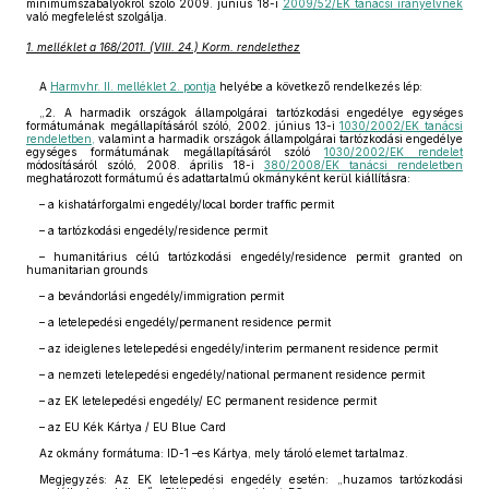
minimumszabályokról szóló 2009. június 18-i
2009/52/EK tanácsi irányelvnek
való megfelelést szolgálja.
1. melléklet a 168/2011. (VIII. 24.) Korm. rendelethez
A
Harmvhr. II. melléklet 2. pontja
helyébe a következő rendelkezés lép:
„2. A harmadik országok állampolgárai tartózkodási engedélye egységes
formátumának megállapításáról szóló, 2002. június 13-i
1030/2002/EK tanácsi
rendeletben,
valamint a harmadik országok állampolgárai tartózkodási engedélye
egységes formátumának megállapításáról szóló
1030/2002/EK rendelet
módosításáról szóló, 2008. április 18-i
380/2008/EK tanácsi rendeletben
meghatározott formátumú és adattartalmú okmányként kerül kiállításra:
– a kishatárforgalmi engedély/local border traffic permit
– a tartózkodási engedély/residence permit
– humanitárius célú tartózkodási engedély/residence permit granted on
humanitarian grounds
– a bevándorlási engedély/immigration permit
– a letelepedési engedély/permanent residence permit
– az ideiglenes letelepedési engedély/interim permanent residence permit
– a nemzeti letelepedési engedély/national permanent residence permit
– az EK letelepedési engedély/ EC permanent residence permit
– az EU Kék Kártya / EU Blue Card
Az okmány formátuma: ID-1 –es Kártya, mely tároló elemet tartalmaz.
Megjegyzés: Az EK letelepedési engedély esetén: „huzamos tartózkodási