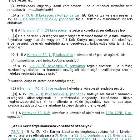
rendelkezés lép:
(A tartózkodási engedély iránti kérelemhez – ha e rendelet másként nem
rendelkezik – mellékelni kell:)
„
b)
a Tv.
13. § (1) bekezdés
c)–g)
pontjaiban
, EU Kék kártya kérelem esetén a
Tv.
13. § (1) bekezdés
a)
és
d)
pontjában
foglalt feltételek fennállását igazoló
okiratokat,”
9. §
A
Harmvhr. 51. § (3) bekezdése
helyébe a következő rendelkezés lép:
„(3) Ha a harmadik országbeli állampolgár tartózkodásának célja tanulmányok
folytatása vagy kutatás vagy az EU Kék Kártya megszerzése, úti okmánya
érvényességi idejének legfeljebb az engedélyezett tartózkodás időtartamát kell
lefednie.”
10. §
(1)
A
Harmvhr. 70. § (1) bekezdése
a következő
e)
ponttal egészül ki:
(A humanitárius célú tartózkodási engedélyt)
„
e)
a Tv.
29. § (1) bekezdés
f)
pontjában
foglalt esetben – a bíróság
kezdeményezésére – a harmadik országbeli állampolgár szálláshelye szerint
illetékes regionális igazgatóság”
(hivatalból állítja ki, illetve hosszabbítja meg.)
(2)
A
Harmvhr. 70. § (3) bekezdése
helyébe a következő rendelkezés lép:
„(3) A Tv.
29. § (1) bekezdés
a)–f)
pontjának
hatálya alá tartozó harmadik
országbeli állampolgárnak a tartózkodási engedély kiadásához, illetve
meghosszabbításához ki kell töltenie a külön jogszabály szerinti adatlapot,
továbbá az adatlaphoz mellékelnie kell egy darab arcfényképet.”
11. §
A
Harmvhr. 72. §-át
követően a következő alcímmel és
72/A–72/B. §-sal
egészül ki:
„Az EU Kék Kártya kiadására vonatkozó szabályok
72/A. §
(1) Az EU Kék Kártya kiadása és meghosszabbítása iránti kérelem
benyújtására és elbírálására a
31. §-ban
, a
32. §
a)
pontjában
, a
33. §-ban
, a
36.
§-ban
, és a
41–48. §-ban
, a
49. § (1) bekezdésében
, az
50. §-ban az 51. § (3)