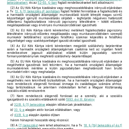
bekezdésében
, és az
52–55. §-ban
foglalt rendelkezéseket kell alkalmazni.
(2) Az EU Kék Kártya kiadására vagy meghosszabbítására irányuló eljárásban
a Tv.
13. § (1) bekezdés
d)
pontjában
foglalt feltétel fennállása a foglalkoztató és
a harmadik országbeli állampolgár munkavállaló között létrejött magas szintű
képzettséget igénylő munkavállalás céljából – legfeljebb négyéves határozott
időtartamú foglalkoztatásra irányuló jogviszony létesítésére – kötött előzetes
megállapodással vagy érvényes munkaszerződéssel igazolható.
(3) Az EU Kék Kártya iránti kérelemhez mellékelt foglalkoztatási jogviszony
létesítésére irányuló előzetes megállapodás vagy munkaszerződésben szereplő
munkakör betöltéséhez szükséges felsőfokú szakmai képesítés a felsőfokú
végzettséget vagy szakképzettséget igazoló okirattal igazolható.
(4) Az EU Kék Kártya iránti kérelemben megjelölt szálláshely bejelentése
során a harmadik országbeli állampolgárnak csatolnia kell az ingatlan felett
rendelkezésre jogosult aláírásával ellátott külön jogszabály szerinti
formanyomtatványnak megfelelő szálláshely-bejelentőlapot.
(5) Az EU Kék Kártya kiadására és meghosszabbítására irányuló eljárásban a
megélhetést igazoltnak kell tekinteni, ha a harmadik országbeli állampolgár
munkabérének mértéke a külön jogszabályban meghatározott havi bruttó
munkabért eléri vagy meghaladja.
(6) Az EU Kék Kártya kiadására és meghosszabbítására irányuló eljárásban a
megélhetés nem tekinthető biztosítottnak, ha a harmadik országbeli állampolgár
nem rendelkezik elegendő forrással önmaga és családtagjai számára ahhoz,
hogy tartózkodásuk ne jelentsen indokolatlan terhet a Magyar Köztársaság
szociális ellátó rendszerére.
(7) Nem rendelkezik elegendő forrással az a személy, aki a szociális
igazgatásról és szociális ellátásokról szóló
1993. évi III. törvény
a)
32/B. § (1) bekezdése
alapján időskorúak járadékában,
b)
33. §-a
alapján aktív korúak ellátásában, vagy
c)
43/B. §-a
alapján ápolási díjban
három hónapnál hosszabb ideig részesül.
(8) A
(7) bekezdést
nem lehet alkalmazni, ha a Tv.
18. § (1b) bekezdés
e)
és
f)
pontja
szerinti feltételek megvalósulása esetén.