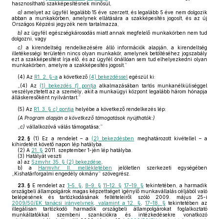
hasznosítható szakképesítésnek minősül,
a)
amelyet az ügyfél legalább 15 éve szerzett, és legalább 5 éve nem dolgozik
abban a munkakörben, amelynek ellátására a szakképesítés jogosít, és az új
Országos Képzési jegyzék nem tartalmazza,
b)
az ügyfél egészségkárosodás miatt annak megfelelő munkakörben nem tud
dolgozni, vagy
c)
a kirendeltség rendelkezésére álló információk alapján, a kirendeltség
illetékességi területén nincs olyan munkakör, amelynek betöltéséhez jogszabály
ezt a szakképesítést írja elő, és az ügyfél önállóan sem tud elhelyezkedni olyan
munkakörben, amelyre a szakképesítés jogosít.”
(4)
Az
R1. 2. §-a
a következő
(4) bekezdéssel
egészül ki:
„(4) Az
(1) bekezdés
f)
pontja
alkalmazásában tartós munkanélküliséggel
veszélyeztetett az a személy, akit a munkaügyi központ legalább három hónapja
álláskeresőként nyilvántart.”
(5)
Az
R1. 3. §
c)
pontja
helyébe a következő rendelkezés lép:
(A Program alapján a következő támogatások nyújthatók:)
„
c)
vállalkozóvá válás támogatása;”
22. §
(1)
Ez a rendelet – a
(2) bekezdésben
meghatározott kivétellel – a
kihirdetést követő napon lép hatályba.
(2)
A
21. §
2011. szeptember 1-jén lép hatályba.
(3)
Hatályát veszti
a)
az
Szmvhr. 35. § (2) bekezdése
,
b)
a
Harmvhr. II. mellékletében
jelöletlen szerkezeti egységében
„Kishatárforgalmi engedély okmány” szövegrész.
23. §
E rendelet az
1–5. §
,
8–9. §
11–12. §
17–19. §
tekintetében, a harmadik
országbeli állampolgárok magas képzettséget igénylő munkavállalás céljából való
belépésének és tartózkodásának feltételeiről szóló 2009. május 25-i
2009/50/EK tanácsi irányelvnek, valamint a 12. §
,
17–18. §
tekintetében az
illegálisan tartózkodó harmadik országbeli állampolgárokat foglalkoztató
munkáltatókkal szembeni szankciókra és intézkedésekre vonatkozó