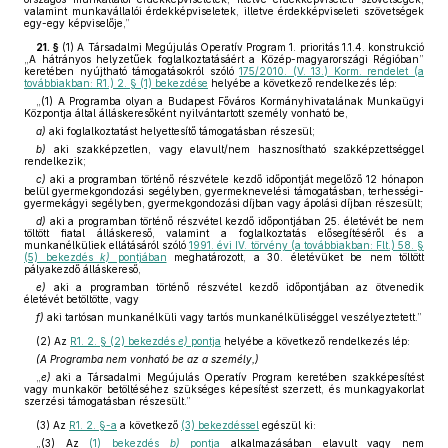
valamint munkavállalói érdekképviseletek, illetve érdekképviseleti szövetségek
egy-egy képviselője,”
21. §
(1)
A Társadalmi Megújulás Operatív Program 1. prioritás 1.1.4. konstrukció
„A hátrányos helyzetűek foglalkoztatásáért a Közép-magyarországi Régióban”
keretében nyújtható támogatásokról szóló
175/2010. (V. 13.) Korm. rendelet (a
továbbiakban: R1.) 2. § (1) bekezdése
helyébe a következő rendelkezés lép:
„(1) A Programba olyan a Budapest Főváros Kormányhivatalának Munkaügyi
Központja által álláskeresőként nyilvántartott személy vonható be,
a)
aki foglalkoztatást helyettesítő támogatásban részesül;
b)
aki szakképzetlen, vagy elavult/nem hasznosítható szakképzettséggel
rendelkezik;
c)
aki a programban történő részvétele kezdő időpontját megelőző 12 hónapon
belül gyermekgondozási segélyben, gyermeknevelési támogatásban, terhességi-
gyermekágyi segélyben, gyermekgondozási díjban vagy ápolási díjban részesült;
d)
aki a programban történő részvétel kezdő időpontjában 25. életévét be nem
töltött fiatal álláskereső, valamint a foglalkoztatás elősegítéséről és a
munkanélküliek ellátásáról szóló
1991. évi IV. törvény (a továbbiakban: Flt.) 58. §
(5) bekezdés
k)
pontjában
meghatározott, a 30. életévüket be nem töltött
pályakezdő álláskereső,
e)
aki a programban történő részvétel kezdő időpontjában az ötvenedik
életévét betöltötte, vagy
f)
aki tartósan munkanélküli vagy tartós munkanélküliséggel veszélyeztetett.”
(2)
Az
R1. 2. § (2) bekezdés
e)
pontja
helyébe a következő rendelkezés lép:
(A Programba nem vonható be az a személy,)
„
e)
aki a Társadalmi Megújulás Operatív Program keretében szakképesítést
vagy munkakör betöltéséhez szükséges képesítést szerzett, és munkagyakorlat
szerzési támogatásban részesült.”
(3)
Az
R1. 2. §-a
a következő
(3) bekezdéssel
egészül ki:
„(3) Az
(1) bekezdés
b)
pontja
alkalmazásában elavult vagy nem