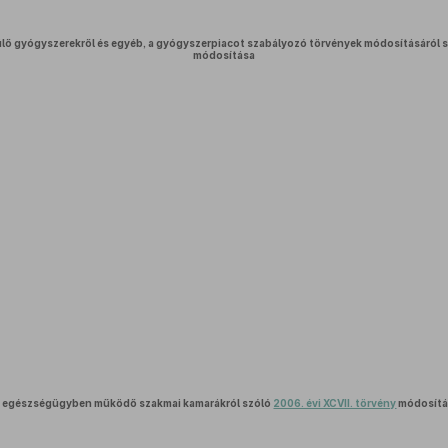
ülő gyógyszerekről és egyéb, a gyógyszerpiacot szabályozó törvények módosításáról 
módosítása
 egészségügyben működő szakmai kamarákról szóló
2006. évi XCVII. törvény
módosítá