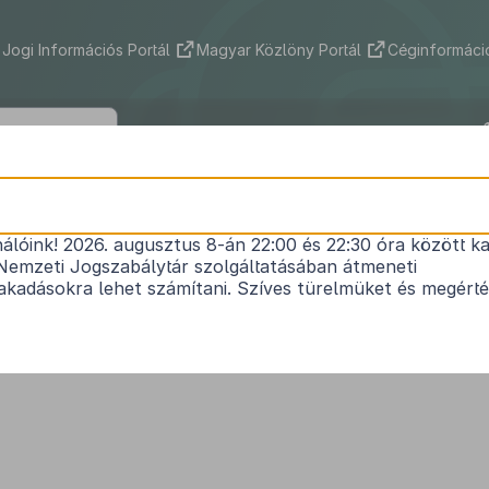
Jogi Információs Portál
Magyar Közlöny Portál
Céginformáció
2011. évi CLXXVI. törvény
nálóink! 2026. augusztus 8-án 22:00 és 22:30 óra között ka
egyes egészségügyi tárgyú törvények módosításá
Nemzeti Jogszabálytár szolgáltatásában átmeneti
Hatályos: 2014. 01. 02. – 2014. 01. 02.
kadásokra lehet számítani. Szíves türelmüket és megért
egészségügyi hatósági és igazgatási tevékenységről szóló
1991. évi XI. törvény
módosí