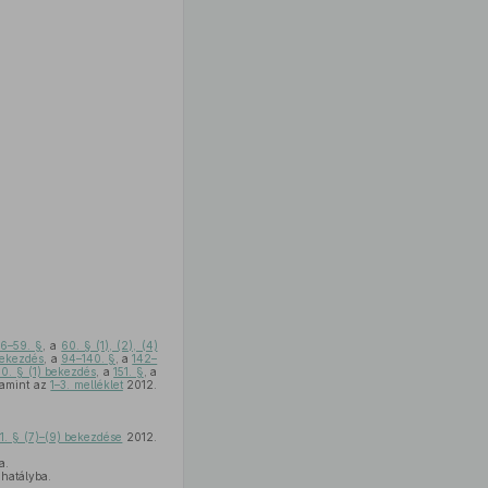
6–59. §
, a
60. § (1), (2), (4)
bekezdés
, a
94–140. §
, a
142–
50. § (1) bekezdés
, a
151. §
, a
lamint az
1–3. melléklet
2012.
1. § (7)–(9) bekezdése
2012.
a.
 hatályba.