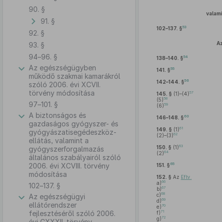
90. §
valam
91. §
53
102–137. §
92. §
A
93. §
94–96. §
54
138–140. §
Az egészségügyben
55
141. §
működő szakmai kamarákról
56
142–144. §
szóló 2006. évi XCVII.
törvény módosítása
57
145. §
(1)–(4)
58
(5)
97–101. §
59
(6)
A biztonságos és
60
146–148. §
gazdaságos gyógyszer- és
61
149. §
(1)
gyógyászatisegédeszköz-
62
(2)–(3)
ellátás, valamint a
63
150. §
(1)
gyógyszerforgalmazás
64
(2)
általános szabályairól szóló
65
2006. évi XCVIII. törvény
151. §
módosítása
152. §
Az
Eftv.
66
a)
102–137. §
67
b)
68
c)
Az egészségügyi
69
d)
ellátórendszer
70
e)
71
fejlesztéséről szóló 2006.
f)
72
g)
évi CXXXII. törvény