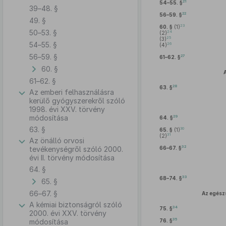
21
54–55. §
39–48. §
22
56–59. §
49. §
23
60. §
(1)
50–53. §
24
(2)
25
(3)
54–55. §
26
(4)
56–59. §
27
61–62. §
60. §
61–62. §
28
63. §
Az emberi felhasználásra
kerülő gyógyszerekről szóló
1998. évi XXV. törvény
módosítása
29
64. §
63. §
30
65. §
(1)
31
(2)
Az önálló orvosi
32
tevékenységről szóló 2000.
66–67. §
évi II. törvény módosítása
64. §
33
68–74. §
65. §
66–67. §
Az egész
A kémiai biztonságról szóló
34
75. §
2000. évi XXV. törvény
35
módosítása
76. §