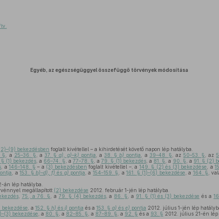
ftv.
Egyéb, az egészségüggyel összefüggő törvények módosítása
(2)–(9) bekezdésben
foglalt kivétellel – a kihirdetését követő napon lép hatályba.
. §
, a
25–36. §
, a
37. §
a), g)–k)
pontja
, a
38. §
b)
pontja
, a
39–48. §
, az
50–53. §
, az
5
 § (1) bekezdés
, a
66–74. §
, a
77–78. §
, a
79. § (1) bekezdés
, a
81. §
, a
90. §
, a
91. § (2) 
s
, a
146–148. §
– a
(3) bekezdésben
foglalt kivétellel –, a
149. § (2) és (3) bekezdése
, a
1
ontja
, a
153. §
b)–d), f)
és
g)
pontja
, a
154–159. §
, a
161. § (1)–(6) bekezdése
, a
164. §
, va
-án lép hatályba.
rvénnyel megállapított
(2) bekezdése
2012. február 1-jén lép hatályba.
bekezdés
,
75., a 76. §
, a
79. § (4) bekezdés
, a
86. §
, a
91. § (1) és (3) bekezdése
és a
16
6) bekezdése
, a
152. §
h)
és
i)
pontja
és a
153. §
a)
és
e)
pontja
2012. július 1-jén lép hatályb
2)–(3) bekezdése
, a
80. §
, a
82–85. §
, a
87–89. §
, a
92. §
és a
93. §
2012. július 21-én lép