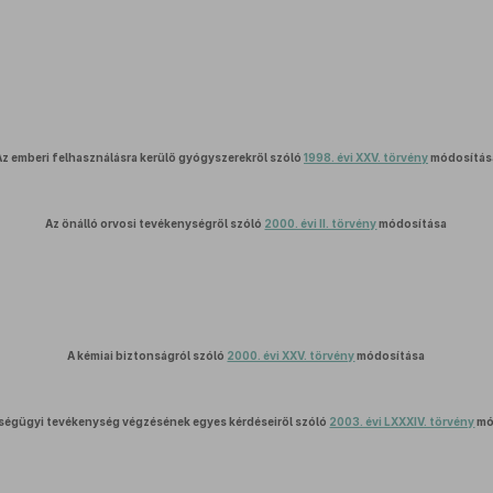
Az emberi felhasználásra kerülő gyógyszerekről szóló
1998. évi XXV. törvény
módosítás
Az önálló orvosi tevékenységről szóló
2000. évi II. törvény
módosítása
A kémiai biztonságról szóló
2000. évi XXV. törvény
módosítása
ségügyi tevékenység végzésének egyes kérdéseiről szóló
2003. évi LXXXIV. törvény
mó