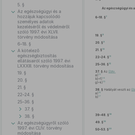
5. §
Az egészségügyi és a
Az egészségügyi és a
hozzájuk kapcsolódó
7
6–18. §
személyes adatok
kezeléséről és védelméről
szóló 1997. évi XLVII.
8
19. §
törvény módosítása
9
20. §
6–18. §
10
A kötelező
21. §
egészségbiztosítás
11
22–24. §
ellátásairól szóló 1997. évi
12
25–36. §
LXXXIII. törvény módosítása
37. §
Az
Ebtv.
19. §
13
a)
14
b)–f)
20. §
15
g)–k)
21. §
38. §
Hatályát veszti az
Eb
16
a)
22–24. §
17
b)
25–36. §
37. §
18
39–48. §
38. §
19
Az egészségügyről szóló
49. §
1997. évi CLIV. törvény
20
50–53. §
módosítása