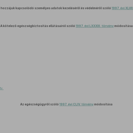
 hozzájuk kapcsolódó személyes adatok kezeléséről és védelméről szóló
1997. évi XLVI
A kötelező egészségbiztosítás ellátásairól szóló
1997. évi LXXXIII. törvény
módosítása
tv.
Az egészségügyről szóló
1997. évi CLIV. törvény
módosítása