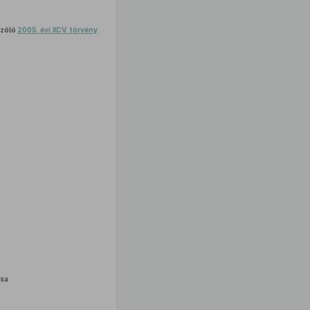
szóló
2005. évi XCV. törvény
sa