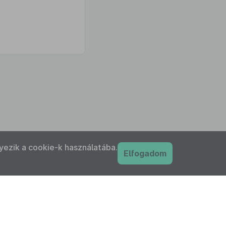
yezik a cookie-k használatába.
Elfogadom