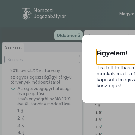
Nemzeti
Magyar 
Jogszabálytár
Ugrás
Oldalmenü
a
tartalomra
Szerkezet
Figyelem!
Tisztelt Felhasz
2011. évi CLXXVI. törvény
az 
munkák miatt a 
az egyes egészségügyi tárgyú
kapcsolatmegsza
törvények módosításáról
köszönjük!
Az egészségügyi hatósági
és igazgatási
Az 
tevékenységről szóló 1991.
évi XI. törvény módosítása
2
1. §
1. §
3
2. §
2. §
4
3. §
3. §
5
4. §
4. §
6
5. §