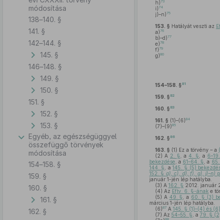
73
h)
módosítása
74
i)
75
j)–n)
138–140. §
153. §
Hatályát veszti az
E
141. §
76
a)
77
b)–d)
142–144. §
78
e)
79
f)
145. §
80
g)
146–148. §
149. §
81
154–158. §
150. §
82
159. §
151. §
83
160. §
152. §
84
161. §
(1)–(6)
153. §
85
(7)–(9)
Egyéb, az egészségüggyel
86
162. §
összefüggő törvények
163. §
(1)
Ez a törvény – a
módosítása
(2)
A
2. §
, a
4. §
, a
6–19
bekezdése
, a
61–64. §
, a
65.
154–158. §
144. §
, a
145. § (5) bekezdé
152. §
a), c), d), f), g), j)–n)
p
159. §
január 1-jén lép hatályba.
(3)
A
162. §
2012. január 2
160. §
(4)
Az
Eftv. 6. §-ának
e tö
(5)
A
49. §
, a
60. § (3) 
161. §
március 1-jén lép hatályba.
87
(6)
A
145. § (1)–(4) és (
162. §
(7)
Az
54–55. §
, a
79. § (
88