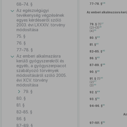
68–74. §
36
77–78. §
Az egészségügyi
Az emberi alkalmazásra ker
tevékenység végzésének
egyes kérdéseiről szóló
37
2003. évi LXXXIV. törvény
79. §
(1)
38
(2)–(3)
módosítása
39
(4)
75. §
40
80. §
76. §
41
81. §
77–78. §
42
82–85. §
Az emberi alkalmazásra
43
86. §
kerülő gyógyszerekről és
44
egyéb, a gyógyszerpiacot
87–89. §
szabályozó törvények
45
90. §
módosításáról szóló 2005.
46
91. §
(1)
évi XCV. törvény
47
(2)
módosítása
48
(3)
79. §
49
92. §
80. §
50
93. §
81. §
51
94–96. §
82–85. §
Az
86. §
52
97–101. §
87–89. §