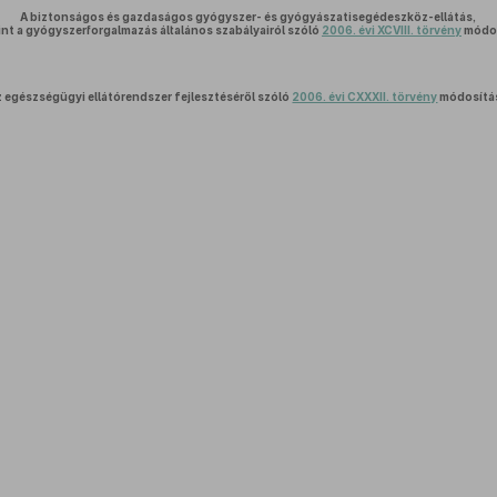
A biztonságos és gazdaságos gyógyszer- és gyógyászatisegédeszköz-ellátás,
int a gyógyszerforgalmazás általános szabályairól szóló
2006. évi XCVIII. törvény
módos
z egészségügyi ellátórendszer fejlesztéséről szóló
2006. évi CXXXII. törvény
módosítá