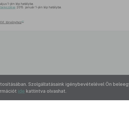
ájus 1-jén lép hatályba.
) bekezdése
2015. január 1-jén lép hatályba.
91
XXVI. törvényhez
ztosításában. Szolgáltatásaink igénybevételével Ön beleeg
ormációt
ide
kattintva olvashat.