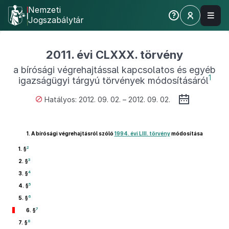
Nemzeti
Jogszabálytár
2011. évi CLXXX. törvény
a bírósági végrehajtással kapcsolatos és egyéb
1
igazságügyi tárgyú törvények módosításáról
Hatályos: 2012. 09. 02. – 2012. 09. 02.
1.
A bírósági végrehajtásról szóló
1994. évi LIII. törvény
módosítása
2
1. §
3
2. §
4
3. §
5
4. §
6
5. §
7
6. §
8
7. §