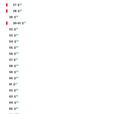
28
27. §
29
28. §
30
29. §
31
30–51. §
32
52. §
33
53. §
34
54. §
35
55. §
36
56. §
37
57. §
38
58. §
39
59. §
40
60. §
41
61. §
42
62. §
43
63. §
44
64. §
45
65. §