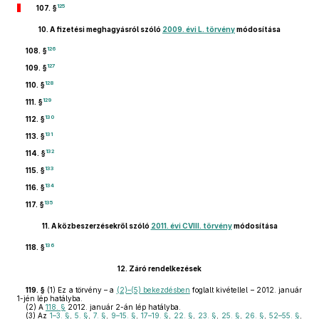
125
107. §
10.
A fizetési meghagyásról szóló
2009. évi L. törvény
módosítása
126
108. §
127
109. §
128
110. §
129
111. §
130
112. §
131
113. §
132
114. §
133
115. §
134
116. §
135
117. §
11.
A közbeszerzésekről szóló
2011. évi CVIII. törvény
módosítása
136
118. §
12.
Záró rendelkezések
119. §
(1)
Ez a törvény – a
(2)–(5) bekezdésben
foglalt kivétellel – 2012. január
1-jén lép hatályba.
(2)
A
118. §
2012. január 2-án lép hatályba.
(3)
Az
1–3. §
,
5. §
,
7. §
,
9–15. §
,
17–19. §
,
22. §
,
23. §
,
25. §
,
26. §
,
52–55. §
,