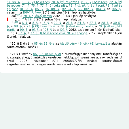
57–66. §
,
69. § (2) bekezdés
,
70. § (2) bekezdés
,
71. § (2) bekezdés
,
72. § (2)
bekezdés
,
74. §
,
75. §
,
77. § (2) bekezdés
,
78. §
a), g), h)
és
r)
pont
,
79. §
m)
és
n)
pont
,
81–83. §
,
85. §
,
87–89. §
,
92–94. §
,
99–102. §
,
104. §
és
105. §
,
valamint a
108–117. §-ok
2012. március 15-én lépnek hatályba.
137
(3a)
A
79. §
c)
és
e)
pontja
2012. július 1-jén lép hatályba.
138
(3b)
A
29. §
2012. július 16-án lép hatályba.
139
(4)
A
6. §
, a
8. §
, a
16. §
, a
20. §
, a
21. §
, a
24. §
, a
27. §
, a
28. §
, a
30–51.
§
, a
68. §
, a
77. § (3) bekezdése
, a
78. §
i)–n)
és
p)
pontja
, a
79. §
d)
és
f)–k)
pontja
, a
90. §
, a
91. §
, a
106. §
és a
107. §
2012. szeptember 1-jén lép hatályba.
(5)
A
67. §
, a
77. § (1) bekezdése és a 78. §
e)
pontja
2012. szeptember 1-jén
lépnek hatályba.
120. §
E törvény
85. és 86. §-a
az
Alaptörvény 46. cikk (6) bekezdése
alapján
sarkalatosnak minősül.
121. §
E törvény
95., 96. és 98. §-ai
a büntetőügyekben folytatott rendőrségi és
igazságügyi együttműködés keretében feldolgozott személyes adatok védelméről
szóló, 2008. november 27-i 2008/977/IB tanácsi kerethatározat
végrehajtásához szükséges rendelkezéseket állapítanak meg.