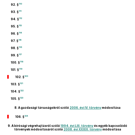
110
92. §
111
93. §
112
94. §
113
95. §
114
96. §
115
97. §
116
98. §
117
99. §
118
100. §
119
101. §
120
102. §
121
103. §
122
104. §
123
105. §
8.
A gazdasági társaságokról szóló
2006. évi IV. törvény
módosítása
124
106. §
9.
A bírósági végrehajtásról szóló
1994. évi LIII. törvény
és egyéb kapcsolódó
törvények módosításáról szóló
2008. évi XXXIX. törvény
módosítása