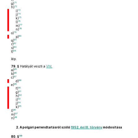
71
g)
72
h)
73
i)
74
j)
75
k)
76
l)
77
m)
78
n)
79
o)
80
p)
81
q)
82
r)
83
s)
84
t)
lép.
79. §
Hatályát veszti a
Vht.
85
a)
86
b)
87
c)
88
d)
89
e)
90
f)
91
g)
92
h)
93
i)
94
j)
95
k)
96
l)
97
m)
98
n)
2.
A polgári perrendtartásról szóló
1952. évi III. törvény
módosítása
99
80. §