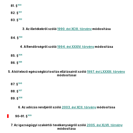
100
81. §
101
82. §
102
83. §
3.
Az illetékekről szóló
1990. évi XCIII. törvény
módosítása
103
84. §
4.
A Rendőrségről szóló
1994. évi XXXIV. törvény
módosítása
104
85. §
105
86. §
5.
A kötelező egészségbiztosítás ellátásairól szóló
1997. évi LXXXIII. törvény
módosításai
106
87. §
107
88. §
108
89. §
6.
Az adózás rendjéről szóló
2003. évi XCII. törvény
módosítása
109
90–91. §
7.
Az igazságügyi szakértői tevékenységről szóló
2005. évi XLVII. törvény
módosítása