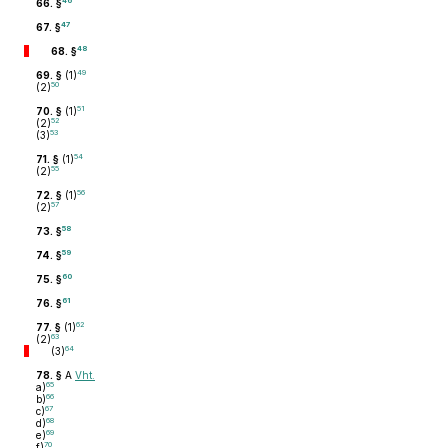
46
66. §
47
67. §
48
68. §
49
69. §
(1)
50
(2)
51
70. §
(1)
52
(2)
53
(3)
54
71. §
(1)
55
(2)
56
72. §
(1)
57
(2)
58
73. §
59
74. §
60
75. §
61
76. §
62
77. §
(1)
63
(2)
64
(3)
78. §
A
Vht.
65
a)
66
b)
67
c)
68
d)
69
e)
70
f)