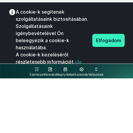
A cookie-k segítenek
szolgáltatásaink biztosításában.
Szolgáltatásaink
igénybevételével Ön
beleegyezik a cookie-k
Elfogadom
használatába.
A cookie-k kezeléséről
részletesebb információt
ide
kattintva olvashat.
Szerkezet
Keresés
Megnyitottak
Eszköztár
Változások