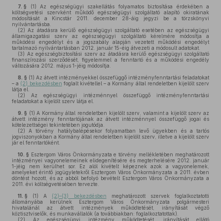
7. §
(1)
Az egészségügyi szakellátás folyamatos biztosítása érdekében a
költségvetési szervként működő egészségügyi szolgáltató alapító okiratának
módosítását a Kincstár 2011. december 28-áig jegyzi be a törzskönyvi
nyilvántartásba.
(2)
Az átadásra kerülő egészségügyi szolgáltató esetében az egészségügyi
államigazgatási szerv az egészségügyi szolgáltató kérelmére módosítja a
működési engedélyt és a jogszabály alapján vezetett működési engedélyt
tartalmazó nyilvántartásban 2012. január 15-éig átvezeti a módosult adatokat.
(3)
Az egészségbiztosítási szerv az átadásra kerülő egészségügyi szolgáltató
finanszírozási szerződését, figyelemmel a fenntartó és a működési engedély
változására 2012. május 1-jéig módosítja.
8. §
(1)
Az átvett intézményekkel összefüggő intézményfenntartási feladatokat
– a
(2) bekezdésben
foglalt kivétellel – a Kormány által rendeletben kijelölt szerv
látja el.
(2)
Az egészségügyi intézménnyel összefüggő intézményfenntartási
feladatokat a kijelölt szerv látja el.
9. §
(1)
A Kormány által rendeletben kijelölt szerv, valamint a kijelölt szerv az
átvett intézmény fenntartójának az átvett intézménnyel összefüggő jogai és
kötelezettségei tekintetében jogutódja.
(2)
A törvény hatálybalépésekor folyamatban levő ügyekben és a tartós
jogviszonyokban a Kormány által rendeletben kijelölt szerv, illetve a kijelölt szerv
jár el fenntartóként.
10. §
Esztergom Város Önkormányzata e törvény mellékletében meghatározott
intézményei vagyonelemeinek elidegenítésére és megterhelésére 2012. január
1-jéig nem kerülhet sor. Ez alól kivételt képeznek azok a vagyonelemek,
amelyeket érintő jogügyletekről Esztergom Város Önkormányzata a 2011. évben
döntést hozott, és az abból befolyó bevételt Esztergom Város Önkormányzata a
2011. évi költségvetésében tervezte.
11. §
(1)
A
(2)–(3) bekezdésben
meghatározott szervek foglalkoztatotti
állományába kerülnek Esztergom Város Önkormányzata polgármesteri
hivatalánál az átvett intézmények működtetését, irányítását végző
köztisztviselők, és munkavállalók (a továbbiakban: foglalkoztatottak).
(2)
Az egészségügyi intézmény működtetését, irányítását ellátó