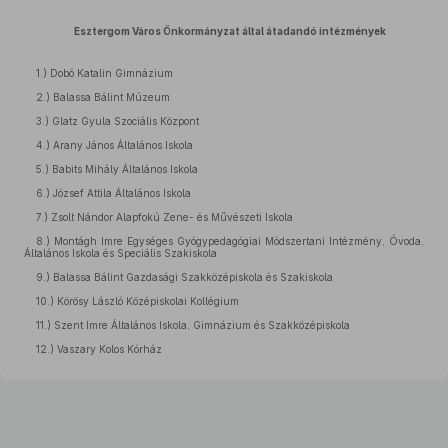
Esztergom Város Önkormányzat által átadandó intézmények
1.) Dobó Katalin Gimnázium
2.) Balassa Bálint Múzeum
3.) Glatz Gyula Szociális Központ
4.) Arany János Általános Iskola
5.) Babits Mihály Általános Iskola
6.) József Attila Általános Iskola
7.) Zsolt Nándor Alapfokú Zene- és Művészeti Iskola
8.) Montágh Imre Egységes Gyógypedagógiai Módszertani Intézmény, Óvoda,
Általános Iskola és Speciális Szakiskola
9.) Balassa Bálint Gazdasági Szakközépiskola és Szakiskola
10.) Körösy László Középiskolai Kollégium
11.) Szent Imre Általános Iskola, Gimnázium és Szakközépiskola
12.) Vaszary Kolos Kórház