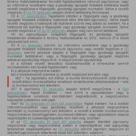
törvény hatálybalépésekor fennálló foglalkoztatásra irányuló jogviszonya, vagy
az intézmény vezetésére vagy a gazdasági igazgatói feladatok ellátására kapott
vezetői megbízása a főigazgatói, gazdasági igazgatói munkakör, illetve a vezetői
megbízás
(4) és (5) bekezdés
alapján történő betöltéséig fennmarad.
(3)
A
(2) bekezdésben
foglaltaktól eltérően a főigazgatói vagy a gazdasági
igazgatói feladatok ellátására határozott időre létesített jogviszony, illetve kapott
vezetői megbízás a határozott idő lejártával szűnik meg abban az esetben, ha a
határozott idő lejártáig a főigazgatói vagy gazdasági igazgatói munkakör, illetve
vezetői megbízás a
(4) és (5) bekezdés
alapján még nem került betöltésre.
(4)
Az egészségügyi szolgáltató főigazgatói és gazdasági igazgatói
feladatainak ellátására e törvény hatálybalépése és 2012. március 31-e között
pályázatot kell kiírni.
(5)
A
(2) bekezdés
szerinti, az intézmény vezetésére vagy a gazdasági
igazgatói feladatok ellátására irányuló jogviszony vagy vezetői megbízás a
(4)
bekezdés
szerinti pályázat alapján a főigazgatói vagy gazdasági igazgatói
munkakör betöltésével, vagy a főigazgatói, gazdasági igazgatói megbízás
adásával egyidejűleg megszűnik. A megszűnéssel egyidejűleg
a)
a korábbi vezető beosztású közalkalmazottat a kinevezése szerinti
munkakörében kell tovább foglalkoztatni, vagy
b)
a pályázat megnyerése esetén
ba)
a közalkalmazott számára új vezetői megbízást kell adni vagy
3
bb)
– ha jogszabály azt előírja, a munka törvénykönyvéről szóló törvény
vezető állású munkavállalóra vonatkozó rendelkezései alkalmazásával – vele
új munkaviszonyt kell létesíteni.
4
(6)
A jogviszony
(5) bekezdés
alapján történő megszűnése – a
(6a)
bekezdésben
foglalt kivétellel – nem érinti a jogszabályban vagy a
foglalkoztatásra vonatkozó szerződésben meghatározott, a megszűnéshez
kapcsolódó juttatáshoz való jogot.
5
(6a)
Az
(5) bekezdés
b)
pont
bb)
alpontjában
foglalt esetben, ha a korábbi
intézményvezetővel vagy gazdasági vezetővel a pályázat megnyerésére
tekintettel új munkaviszonyt kell létesíteni, a vezetőt a korábbi munkaviszonya
megszűnésével összefüggésben munkaszerződésen vagy jogszabályon alapuló
végkielégítés és szabadságmegváltás nem illeti meg, azonban
a)
az
(5) bekezdés
b)
pont
bb)
alpontja
alapján létesített jogviszony
megszűnése vagy megszüntetése esetén a végkielégítésre való jogosultság
tartamának megállapításakor az
(5) bekezdés
szerinti jogcímen megszűnt és
létesített jogviszonyok időtartamát össze kell számítani, valamint