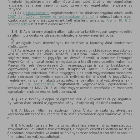
fenntartói jogutódlásra az államháztartásról szóló törvény és végrehajtási
rendelete, az állami vagyonról szóló törvény és végrehajtási rendelete az
irányadó.
(2)
Az
(1) bekezdésben
meghatározottakat az általános forgalmi adóról szóló
2007. évi CXXVII. törvény (a továbbiakban: Áfa tv.)
alkalmazásában olyan
jogutódlással történő megszűnésnek kell tekinteni, amely az
Áfa tv. 18. § (1)
bekezdésében
leírt feltételeknek megfelel.
3. §
(1)
Az e törvény alapján állami tulajdonba kerülő vagyon vagyonkezelője
az állami tulajdonba kerüléssel egyidejűleg e törvény erejénél fogva:
2
a)
b)
az egyéb átvett intézmények tekintetében a Kormány által rendeletben
kijelölt szerv.
(2)
Az intézmények átadása során a tényleges birtokbaadásról jegyzőkönyv
készül, amelyet az átadó részéről Esztergom Város Önkormányzatának
polgármestere, valamint jegyzője, az átvevő részéről a Komárom-Esztergom
Megyei Kormányhivatal kormánymegbízottja, a kijelölt szerv vezetője, valamint a
Magyar Nemzeti Vagyonkezelő Zrt. vezérigazgatója ír alá (a továbbiakban:
jegyzőkönyv). Az önkormányzati tulajdonból állami tulajdonba kerülő
vagyonelemek bekerülési értéke megegyezik az adott vagyonelemre vonatkozó,
átadó szervezet könyveiben szereplő nyilvántartási értékkel. A jegyzőkönyv
meglétének hiánya nem akadálya az intézmények állam által való átvételének.
(3)
Az
(1) bekezdésben
meghatározott vagyonkezelői jogviszonyra a
továbbiakban az MNV Zrt. által kötött vagyonkezelési szerződésekre vonatkozó
jogszabályi rendelkezéseket kell alkalmazni.
4. §
Az e törvény alapján bejegyzésre kerülő vagyonkezelői jog ingatlan-
nyilvántartásba történő bejegyzésére irányuló eljárás díj- és illetékmentes.
5. §
A Magyar Állam és Esztergom Város Önkormányzata az átvételhez
kapcsolódó intézkedések végrehajtása során kölcsönösen együttműködve járnak
el.
6. §
A tulajdonjog és a fenntartói jog átszállása nem érinti az egészségügyi
szolgáltató területi ellátási kötelezettségét, a meglévő lekötött kapacitásai mértékét
és szakmai összetételét, valamint az érvényes finanszírozási szerződése szerinti
finanszírozásra való jogosultságát.