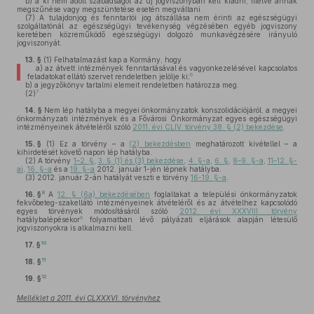
b)
a ki nem adott szabadságot az új jogviszonyban kell kiadni, illetve annak
megszűnése vagy megszüntetése esetén megváltani.
(7)
A tulajdonjog és fenntartói jog átszállása nem érinti az egészségügyi
szolgáltatónál az egészségügyi tevékenység végzésében egyéb jogviszony
keretében közreműködő egészségügyi dolgozó munkavégzésére irányuló
jogviszonyát.
13. §
(1)
Felhatalmazást kap a Kormány, hogy
a)
az átvett intézmények fenntartásával és vagyonkezelésével kapcsolatos
6
feladatokat ellátó szervet rendeletben jelölje ki;
b)
a jegyzőkönyv tartalmi elemeit rendeletben határozza meg.
7
(2)
14. §
Nem lép hatályba a megyei önkormányzatok konszolidációjáról, a megyei
önkormányzati intézmények és a Fővárosi Önkormányzat egyes egészségügyi
intézményeinek átvételéről szóló
2011. évi CLIV. törvény 38. § (2) bekezdése
.
15. §
(1)
Ez a törvény – a
(2) bekezdésben
meghatározott kivétellel – a
kihirdetését követő napon lép hatályba.
(2)
A törvény
1–2. §
,
3. § (1) és (3) bekezdése
,
4. §-a
,
6. §
,
8–9. §-a
,
11–12. §-
ai
,
16. §-a
és a
19. §-a
2012. január 1-jén lépnek hatályba.
(3)
2012. január 2-án hatályát veszti e törvény
16-19. §-a
.
8
16. §
A
12. § (6a) bekezdésében
foglaltakat a települési önkormányzatok
fekvőbeteg-szakellátó intézményeinek átvételéről és az átvételhez kapcsolódó
egyes törvények módosításáról szóló
2012. évi XXXVIII. törvény
9
hatálybalépésekor
folyamatban lévő pályázati eljárások alapján létesülő
jogviszonyokra is alkalmazni kell.
10
17. §
11
18. §
12
19. §
Melléklet a 2011. évi CLXXXVI. törvényhez