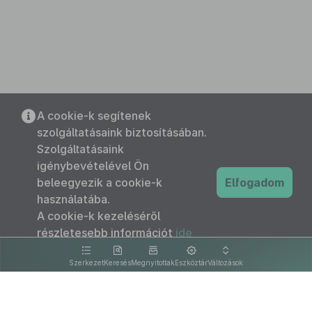
A cookie-k segítenek
szolgáltatásaink biztosításában.
Szolgáltatásaink
igénybevételével Ön
beleegyezik a cookie-k
Elfogadom
használatába.
A cookie-k kezeléséről
részletesebb információt
ide
kattintva olvashat.
Szerkezet
Keresés
Megnyitottak
Eszköztár
Változások