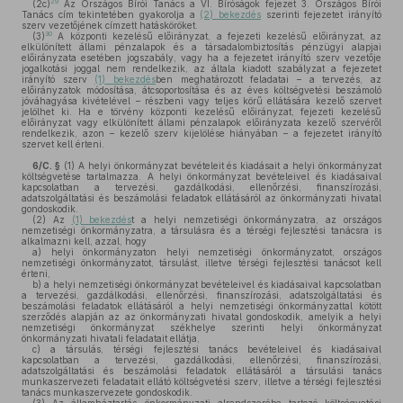
29
(2c)
Az Országos Bírói Tanács a VI. Bíróságok fejezet 3. Országos Bírói
Tanács cím tekintetében gyakorolja a
(2) bekezdés
szerinti fejezetet irányító
szerv vezetőjének címzett hatásköröket.
30
(3)
A központi kezelésű előirányzat, a fejezeti kezelésű előirányzat, az
elkülönített állami pénzalapok és a társadalombiztosítás pénzügyi alapjai
előirányzata esetében jogszabály, vagy ha a fejezetet irányító szerv vezetője
jogalkotási joggal nem rendelkezik, az általa kiadott szabályzat a fejezetet
irányító szerv
(1) bekezdés
ben meghatározott feladatai – a tervezés, az
előirányzatok módosítása, átcsoportosítása és az éves költségvetési beszámoló
jóváhagyása kivételével – részbeni vagy teljes körű ellátására kezelő szervet
jelölhet ki. Ha e törvény központi kezelésű előirányzat, fejezeti kezelésű
előirányzat vagy elkülönített állami pénzalapok előirányzata kezelő szervéről
rendelkezik, azon – kezelő szerv kijelölése hiányában – a fejezetet irányító
szervet kell érteni.
6/C. §
(1)
A helyi önkormányzat bevételeit és kiadásait a helyi önkormányzat
költségvetése tartalmazza. A helyi önkormányzat bevételeivel és kiadásaival
kapcsolatban a tervezési, gazdálkodási, ellenőrzési, finanszírozási,
adatszolgáltatási és beszámolási feladatok ellátásáról az önkormányzati hivatal
gondoskodik.
(2)
Az
(1) bekezdés
t a helyi nemzetiségi önkormányzatra, az országos
nemzetiségi önkormányzatra, a társulásra és a térségi fejlesztési tanácsra is
alkalmazni kell, azzal, hogy
a)
helyi önkormányzaton helyi nemzetiségi önkormányzatot, országos
nemzetiségi önkormányzatot, társulást, illetve térségi fejlesztési tanácsot kell
érteni,
b)
a helyi nemzetiségi önkormányzat bevételeivel és kiadásaival kapcsolatban
a tervezési, gazdálkodási, ellenőrzési, finanszírozási, adatszolgáltatási és
beszámolási feladatok ellátásáról a helyi nemzetiségi önkormányzattal kötött
szerződés alapján az az önkormányzati hivatal gondoskodik, amelyik a helyi
nemzetiségi önkormányzat székhelye szerinti helyi önkormányzat
önkormányzati hivatali feladatait ellátja,
c)
a társulás, térségi fejlesztési tanács bevételeivel és kiadásaival
kapcsolatban a tervezési, gazdálkodási, ellenőrzési, finanszírozási,
adatszolgáltatási és beszámolási feladatok ellátásáról a társulási tanács
munkaszervezeti feladatait ellátó költségvetési szerv, illetve a térségi fejlesztési
tanács munkaszervezete gondoskodik.