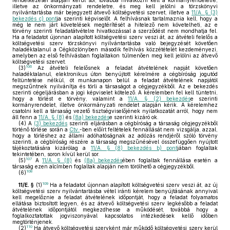
rendelkezései alapján kerül sor, továbbá hivatkozni kell a kormányrendeletre,
illetve az önkormányzati rendeletre, és meg kell jelölni a törzskönyvi
nyilvántartásba már bejegyzett átvevő költségvetési szervet, illetve a
11/A. § (3)
bekezdés c) pont
ja szerinti képviselőt. A felhívásnak tartalmaznia kell, hogy a
még le nem járt követelések megtérítését a hitelező nem követelheti, az e
törvény szerinti feladatátvételre hivatkozással a szerződést nem mondhatja fel.
Ha a feladatot újonnan alapított költségvetési szerv veszi át, az átvételi felelős a
költségvetési szerv törzskönyvi nyilvántartásba való bejegyzését követően
haladéktalanul a Cégközlönyben második felhívás közzétételét kezdeményezi,
amelyben az első felhívásban foglaltakon túlmenően meg kell jelölni az átvevő
költségvetési szervet.
106
(3)
Az átvételi felelősnek a feladat átvételének napját követően
haladéktalanul, elektronikus úton benyújtott kérelmére a cégbíróság jogutód
feltüntetése nélkül, öt munkanapon belül a feladat átvételének napjától
megszűntnek nyilvánítja és törli a társaságot a cégjegyzékből. Az e bekezdés
szerinti cégeljárásban a jogi képviselet kötelező. A kérelemben fel kell tüntetni,
hogy a törlést e törvény, valamint a
11/A. § (2) bekezdés
e szerinti
kormányrendelet, illetve önkormányzati rendelet alapján kérik. A kérelemhez
csatolni kell a társaság vezető tisztségviselőjének nyilatkozatát arról, hogy nem
áll fenn a
11/A. § (8)
és
(8a) bekezdés
e szerinti kizáró ok.
(4)
A
(3) bekezdés
szerinti eljárásban a cégbíróság a társaság cégjegyzékből
történő törlése során a
Ctv.
-ben előírt feltételek fennállását nem vizsgálja, azzal,
hogy a törléshez az állami adóhatóságnak az adózás rendjéről szóló törvény
szerinti, a cégbíróság részére a társaság megszűnésével összefüggően nyújtott
tájékoztatására kizárólag a
11/A. § (8) bekezdés b) pont
jában foglaltak
tekintetében, soron kívül kerül sor.
107
(5)
A
11/A. § (8)
és
(8a) bekezdés
ében foglaltak fennállása esetén a
társaság ezen alcímben foglaltak alapján nem törölhető a cégjegyzékből.
108
(6)
109
11/E. §
(1)
Ha a feladatot újonnan alapított költségvetési szerv veszi át, az új
költségvetési szerv nyilvántartásba vétel iránti kérelem benyújtásának annyival
kell megelőznie a feladat átvételének időpontját, hogy a feladat folyamatos
ellátása biztosított legyen, és az átvevő költségvetési szerv legkésőbb a feladat
átvételének időpontjától megkezdhesse a működését, továbbá hogy a
foglalkoztatottak jogviszonyával kapcsolatos intézkedések kellő időben
megtörténjenek.
110
(2)
Ha átvevő költségvetési szervként már működő költségvetési szerv kerül