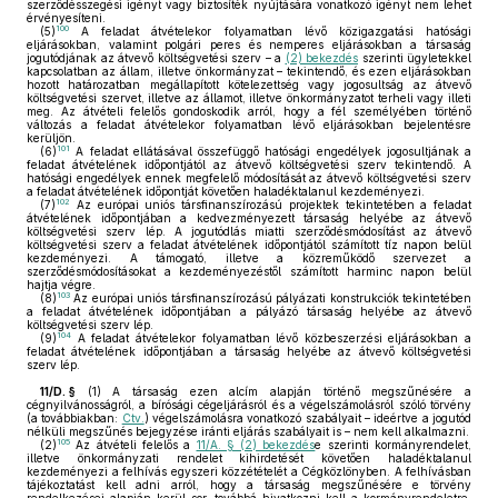
szerződésszegési igényt vagy biztosíték nyújtására vonatkozó igényt nem lehet
érvényesíteni.
100
(5)
A feladat átvételekor folyamatban lévő közigazgatási hatósági
eljárásokban, valamint polgári peres és nemperes eljárásokban a társaság
jogutódjának az átvevő költségvetési szerv – a
(2) bekezdés
szerinti ügyletekkel
kapcsolatban az állam, illetve önkormányzat – tekintendő, és ezen eljárásokban
hozott határozatban megállapított kötelezettség vagy jogosultság az átvevő
költségvetési szervet, illetve az államot, illetve önkormányzatot terheli vagy illeti
meg. Az átvételi felelős gondoskodik arról, hogy a fél személyében történő
változás a feladat átvételekor folyamatban lévő eljárásokban bejelentésre
kerüljön.
101
(6)
A feladat ellátásával összefüggő hatósági engedélyek jogosultjának a
feladat átvételének időpontjától az átvevő költségvetési szerv tekintendő. A
hatósági engedélyek ennek megfelelő módosítását az átvevő költségvetési szerv
a feladat átvételének időpontját követően haladéktalanul kezdeményezi.
102
(7)
Az európai uniós társfinanszírozású projektek tekintetében a feladat
átvételének időpontjában a kedvezményezett társaság helyébe az átvevő
költségvetési szerv lép. A jogutódlás miatti szerződésmódosítást az átvevő
költségvetési szerv a feladat átvételének időpontjától számított tíz napon belül
kezdeményezi. A támogató, illetve a közreműködő szervezet a
szerződésmódosításokat a kezdeményezéstől számított harminc napon belül
hajtja végre.
103
(8)
Az európai uniós társfinanszírozású pályázati konstrukciók tekintetében
a feladat átvételének időpontjában a pályázó társaság helyébe az átvevő
költségvetési szerv lép.
104
(9)
A feladat átvételekor folyamatban lévő közbeszerzési eljárásokban a
feladat átvételének időpontjában a társaság helyébe az átvevő költségvetési
szerv lép.
11/D. §
(1)
A társaság ezen alcím alapján történő megszűnésére a
cégnyilvánosságról, a bírósági cégeljárásról és a végelszámolásról szóló törvény
(a továbbiakban:
Ctv.
) végelszámolásra vonatkozó szabályait – ideértve a jogutód
nélküli megszűnés bejegyzése iránti eljárás szabályait is – nem kell alkalmazni.
105
(2)
Az átvételi felelős a
11/A. § (2) bekezdés
e szerinti kormányrendelet,
illetve önkormányzati rendelet kihirdetését követően haladéktalanul
kezdeményezi a felhívás egyszeri közzétételét a Cégközlönyben. A felhívásban
tájékoztatást kell adni arról, hogy a társaság megszűnésére e törvény