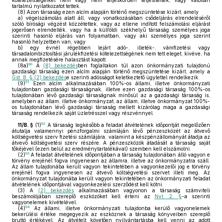
kötelezettségeiket nem vagy nem teljeskörűen teljesítették, vagy valótlan
tartalmú nyilatkozatot tettek.
(8)
Azon társaság ezen alcím alapján történő megszüntetése kizárt, amely
a)
végelszámolás alatt áll, vagy vonatkozásában csődeljárás elrendeléséről
szóló bírósági végzést közzétettek, vagy az ellene indított felszámolási eljárást
jogerősen elrendelték, vagy ha a külföldi székhelyű társaság személyes joga
szerinti hasonló eljárás van folyamatban, vagy aki személyes joga szerint
hasonló helyzetben van, vagy
b)
egy évnél régebben lejárt adó-, illeték-, vámfizetési vagy
társadalombiztosítási járulékfizetési kötelezettségének nem tett eleget, kivéve, ha
annak megfizetésére halasztást kapott.
90
(8a)
A
(8) bekezdés
ben foglaltakon túl azon önkormányzati tulajdonú
gazdasági társaság ezen alcím alapján történő megszüntetése kizárt, amely a
Gst. 8. § (2) bekezdés
e szerinti adósságot keletkeztető ügylettel rendelkezik.
91
(9)
Ezen alcím alkalmazásában 100%-os állami, illetve önkormányzati
tulajdonban gazdasági társaságnak, illetve ezen gazdasági társaság 100%-os
tulajdonában lévő gazdasági társaságnak minősül az a gazdasági társaság is,
amelyben az állam, illetve önkormányzat, az állam, illetve önkormányzat 100%-
os tulajdonában lévő gazdasági társaság mellett kizárólag maga a gazdasági
társaság rendelkezik saját üzletrésszel vagy részvénnyel.
92
11/B. §
(1)
A társaság legkésőbb a feladat átvételének időpontját megelőzően
átutalja valamennyi pénzforgalmi számláján lévő pénzeszközét az átvevő
költségvetési szerv fizetési számlájára, valamint a készpénzállományát átadja az
átvevő költségvetési szerv részére. A pénzeszközök átadását a társaság saját
tőkéjével (ezen belül az eredménytartalékával) szemben kell elszámolni.
93
(2)
A feladat átvételének időpontjában a társaság tulajdonában álló vagyon e
törvény erejénél fogva ingyenesen az államra, illetve az önkormányzatra száll.
Az állam tulajdonába került vagyon tekintetében a vagyonkezelői jog e törvény
erejénél fogva ingyenesen az átvevő költségvetési szervet illeti meg. Az
önkormányzat tulajdonába került vagyon tekintetében az önkormányzati feladat
átvételének időpontjával vagyonkezelési szerződést kell kötni.
(3)
A
(2) bekezdés
alkalmazásában vagyonon a társaság számviteli
beszámolójában szereplő eszközöket kell érteni az
Nvt. 2. §
-a szerinti
vagyonelemek kivételével.
94
(4)
Az állami, illetve önkormányzati tulajdonba kerülő vagyonelemek
bekerülési értéke megegyezik az eszköznek a társaság könyveiben szereplő
bruttó értékével. Az átvételt követően nyilvántartásba kell venni az adott