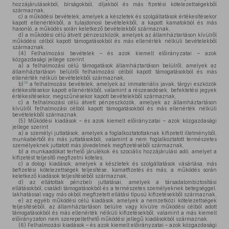
hozzájárulásokból, bírságokból, díjakból és más fizetési kötelezettségekből
származnak,
c)
a működési bevételek, amelyek a készletek és szolgáltatások értékesítésekor
kapott ellenértékből, a tulajdonosi bevételekből, a kapott kamatokból és más
hasonló, a működés során keletkező bevételekből származnak,
d)
a működési célú átvett pénzeszközök, amelyek az államháztartáson kívülről
működési célból kapott támogatásokból és más ellenérték nélküli bevételekből
származnak.
(4)
Felhalmozási bevételek – és azok kiemelt előirányzatai – azok
közgazdasági jellege szerint
a)
a felhalmozási célú támogatások államháztartáson belülről, amelyek az
államháztartáson belülről felhalmozási célból kapott támogatásokból és más
ellenérték nélküli bevételekből származnak,
18
b)
a felhalmozási bevételek, amelyek az immateriális javak, tárgyi eszközök
értékesítésekor kapott ellenértékből, valamint a részesedések, befektetési jegyek
értékesítésekor, megszűnésekor kapott bevételekből származnak,
c)
a felhalmozási célú átvett pénzeszközök, amelyek az államháztartáson
kívülről felhalmozási célból kapott támogatásokból és más ellenérték nélküli
bevételekből származnak.
(5)
Működési kiadások – és azok kiemelt előirányzatai – azok közgazdasági
jellege szerint
a)
a személyi juttatások, amelyek a foglalkoztatottaknak kifizetett illetményből,
munkabérből és más juttatásokból, valamint a nem foglalkoztatott természetes
személyeknek juttatott más jövedelmek megfizetéséből származnak,
b)
a munkaadókat terhelő járulékok és szociális hozzájárulási adó, amelyet a
kifizetést teljesítő megfizetni köteles,
c)
a dologi kiadások, amelyek a készletek és szolgáltatások vásárlása, más
befizetési kötelezettségek teljesítése, kamatfizetés és más, a működés során
keletkező kiadások teljesítéséből származnak,
d)
az ellátottak pénzbeli juttatásai, amelyek a társadalombiztosítási
ellátásokból, családi támogatásokból és a természetes személyeknek betegséggel,
lakhatással vagy más okból megfizetett ellátási típusú kifizetésekből származnak,
e)
az egyéb működési célú kiadások, amelyek a nemzetközi kötelezettségek
teljesítéséből, az államháztartáson belülre vagy kívülre működési célból adott
támogatásokból és más ellenérték nélküli kifizetésekből, valamint a más kiemelt
előirányzaton nem szerepeltethető működési jellegű kiadásokból származnak.
(6)
Felhalmozási kiadások – és azok kiemelt előirányzatai – azok közgazdasági