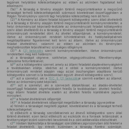
tagjának helytállási kötelezettségére az ebben az alcímben foglaltakat kell
alkalmazni.
77
(1a)
A társaság e törvény alapján történő megszüntetésekor a megszűnő
társaságot terhelő kötelezettségekből származó követeléssel összefüggésben a
Polgári Törvénykönyv szerinti tagi helytállási kötelezettség nem áll fenn.
78
(2)
A Kormány az állami feladat központi költségvetési szerv általi átvételéről
és a társaság e törvény alapján történő megszüntetéséről kormányrendelettel, a
helyi önkormányzat képviselő-testülete az önkormányzati feladat költségvetési
szerv általi átvételéről és a társaság e törvény alapján történő megszüntetéséről
önkormányzati rendelettel dönt. Az átvétel időpontjának, a kormányrendelet,
illetve az önkormányzati rendelet kihirdetésének és hatálybalépésének
megállapításakor figyelemmel kell lenni az állami, illetve az önkormányzati
feladat átvételéhez, valamint az ebben az alcímben és törvényben
meghatározottak teljesítéséhez szükséges időigényre.
79
(3)
A
(2) bekezdés
szerinti kormányrendeletben, illetve önkormányzati
rendeletben meg kell határozni:
a)
a társaságot cégneve, székhelye, cégjegyzékszáma, főtevékenysége,
adószáma feltüntetésével,
80
b)
azt a költségvetési szervet, amely az állami feladatot alaptevékenységként
a továbbiakban ellátja, ideértve az e célból a kormányrendelet, illetve
önkormányzati rendelet alapján vagy azzal összhangban alapításra kerülő
költségvetési szervet is (a továbbiakban együtt: átvevő költségvetési szerv),
81
c)
azt a személyt, aki a
11/C. § (2) bekezdés
e szerinti esetben az államot,
illetve az önkormányzatot képviseli,
82
d)
azt a személyt, aki a szervezeti átalakítással, az átadás-átvétellel
összefüggő feladatok végrehajtásáért felelős (a továbbiakban: átvételi felelős),
vagy állami feladat átvétele esetén az átvételi felelős kijelölésére jogosult
minisztert,
83
e)
a feladat átvételének időpontját.
84
(4)
A feladat átvételének időpontját megelőzően a társaság ügyvezetése
a)
felméri a társaságot megillető jogokat, követeléseket és a társaságot terhelő
kötelezettségeket,
b)
előkészíti a társaság szerződéseinek az átvevő költségvetési szerv által
történő átvételét, ezen belül előkészíti az eszközök és a források leltározását, a
tevékenységet lezáró számviteli beszámoló és a záró adóbevallás elkészítését,
85
c)
írásban tájékoztatja a társasággal szerződéses jogviszonyban álló feleket a
feladat átvételéről, így értesíti különösen a társaság fizetési számláját,