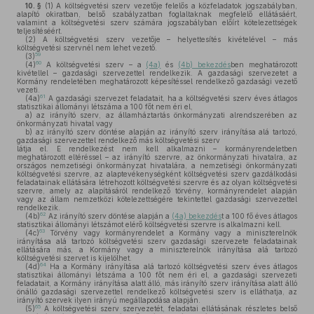
10. §
(1)
A költségvetési szerv vezetője felelős a közfeladatok jogszabályban,
alapító okiratban, belső szabályzatban foglaltaknak megfelelő ellátásáért,
valamint a költségvetési szerv számára jogszabályban előírt kötelezettségek
teljesítéséért.
(2)
A költségvetési szerv vezetője – helyettesítés kivételével – más
költségvetési szervnél nem lehet vezető.
59
(3)
60
(4)
A költségvetési szerv – a
(4a)
és
(4b) bekezdés
ben meghatározott
kivétellel – gazdasági szervezettel rendelkezik. A gazdasági szervezetet a
Kormány rendeletében meghatározott képesítéssel rendelkező gazdasági vezető
vezeti.
61
(4a)
A gazdasági szervezet feladatait, ha a költségvetési szerv éves átlagos
statisztikai állományi létszáma a 100 főt nem éri el,
a)
az irányító szerv, az államháztartás önkormányzati alrendszerében az
önkormányzati hivatal vagy
b)
az irányító szerv döntése alapján az irányító szerv irányítása alá tartozó,
gazdasági szervezettel rendelkező más költségvetési szerv
látja el. E rendelkezést nem kell alkalmazni – kormányrendeletben
meghatározott eltéréssel – az irányító szervre, az önkormányzati hivatalra, az
országos nemzetiségi önkormányzat hivatalára, a nemzetiségi önkormányzati
költségvetési szervre, az alaptevékenységként költségvetési szerv gazdálkodási
feladatainak ellátására létrehozott költségvetési szervre és az olyan költségvetési
szervre, amely az alapításáról rendelkező törvény, kormányrendelet alapján
vagy az állam nemzetközi kötelezettségére tekintettel gazdasági szervezettel
rendelkezik.
62
(4b)
Az irányító szerv döntése alapján a
(4a) bekezdés
t a 100 fő éves átlagos
statisztikai állományi létszámot elérő költségvetési szervre is alkalmazni kell.
63
(4c)
Törvény vagy kormányrendelet a Kormány vagy a miniszterelnök
irányítása alá tartozó költségvetési szerv gazdasági szervezete feladatainak
ellátására más, a Kormány vagy a miniszterelnök irányítása alá tartozó
költségvetési szervet is kijelölhet.
64
(4d)
Ha a Kormány irányítása alá tartozó költségvetési szerv éves átlagos
statisztikai állományi létszáma a 100 főt nem éri el, a gazdasági szervezeti
feladatait, a Kormány irányítása alatt álló, más irányító szerv irányítása alatt álló
önálló gazdasági szervezettel rendelkező költségvetési szerv is elláthatja, az
irányító szervek ilyen irányú megállapodása alapján.
65
(5)
A költségvetési szerv szervezetét, feladatai ellátásának részletes belső