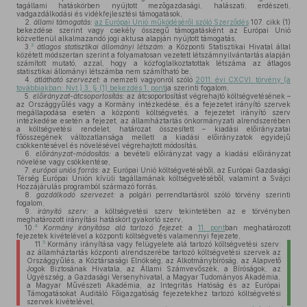
tagállami hatáskörben nyújtott mezőgazdasági, halászati, erdészeti,
vadgazdálkodási és vidékfejlesztési támogatások,
2.
állami támogatás:
az Európai Unió működéséről szóló Szerződés
107. cikk (1)
bekezdése szerint vagy csekély összegű támogatásként az Európai Unió
közvetlenül alkalmazandó jogi aktusa alapján nyújtott támogatás,
3
3.
átlagos statisztikai állományi létszám:
a Központi Statisztikai Hivatal által
közétett módszertan szerint a folyamatosan vezetett létszámnyilvántartás alapján
számított mutató, azzal, hogy a közfoglalkoztatottak létszáma az átlagos
statisztikai állományi létszámba nem számítható be,
4.
átlátható szervezet:
a nemzeti vagyonról szóló
2011. évi CXCVI. törvény (a
továbbiakban: Nvt.) 3. § (1) bekezdés 1. pont
ja szerinti fogalom,
5.
előirányzat-átcsoportosítás:
az átcsoportosítást végrehajtó költségvetésének –
az Országgyűlés vagy a Kormány intézkedése, és a fejezetet irányító szervek
megállapodása esetén a központi költségvetés, a fejezetet irányító szerv
intézkedése esetén a fejezet, az államháztartás önkormányzati alrendszerében
a költségvetési rendelet, határozat összesített – kiadási előirányzatai
főösszegének változatlansága mellett a kiadási előirányzatok egyidejű
csökkentésével és növelésével végrehajtott módosítás,
6.
előirányzat-módosítás:
a bevételi előirányzat vagy a kiadási előirányzat
növelése vagy csökkentése,
7.
európai uniós forrás:
az Európai Unió költségvetéséből, az Európai Gazdasági
Térség Európai Unión kívüli tagállamának költségvetéséből, valamint a Svájci
Hozzájárulás programból származó forrás,
8.
gazdálkodó szervezet:
a polgári perrendtartásról szóló törvény szerinti
fogalom,
9.
irányító szerv:
a költségvetési szerv tekintetében az e törvényben
meghatározott irányítási hatáskört gyakorló szerv,
4
10.
Kormány irányítása alá tartozó fejezet:
a
11. pont
ban meghatározott
fejezetek kivételével a központi költségvetés valamennyi fejezete,
5
11.
Kormány irányítása vagy felügyelete alá tartozó költségvetési szerv:
az államháztartás központi alrendszerébe tartozó költségvetési szervek az
Országgyűlés, a Köztársasági Elnökség, az Alkotmánybíróság, az Alapvető
Jogok Biztosának Hivatala, az Állami Számvevőszék, a Bíróságok, az
Ügyészség, a Gazdasági Versenyhivatal, a Magyar Tudományos Akadémia,
a Magyar Művészeti Akadémia, az Integritás Hatóság és az Európai
Támogatásokat Auditáló Főigazgatóság fejezetekhez tartozó költségvetési
szervek kivételével,