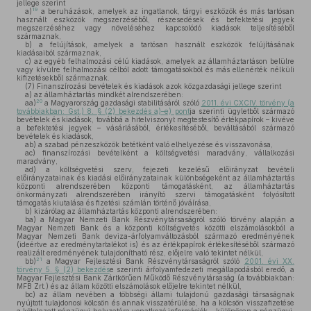
jellege szerint
19
a)
a beruházások, amelyek az ingatlanok, tárgyi eszközök és más tartósan
használt eszközök megszerzéséből, részesedések és befektetési jegyek
megszerzéséhez vagy növeléséhez kapcsolódó kiadások teljesítéséből
származnak,
b)
a felújítások, amelyek a tartósan használt eszközök felújításának
kiadásaiból származnak,
c)
az egyéb felhalmozási célú kiadások, amelyek az államháztartáson belülre
vagy kívülre felhalmozási célból adott támogatásokból és más ellenérték nélküli
kifizetésekből származnak.
(7)
Finanszírozási bevételek és kiadások azok közgazdasági jellege szerint
a)
az államháztartás mindkét alrendszerében:
20
aa)
a Magyarország gazdasági stabilitásáról szóló
2011. évi CXCIV. törvény (a
továbbiakban: Gst.) 8. § (2) bekezdés a)–e) pont
ja szerinti ügyletből származó
bevételek és kiadások, továbbá a hitelviszonyt megtestesítő értékpapírok – kivéve
a befektetési jegyek – vásárlásából, értékesítéséből, beváltásából származó
bevételek és kiadások,
ab)
a szabad pénzeszközök betétként való elhelyezése és visszavonása,
ac)
finanszírozási bevételként a költségvetési maradvány, vállalkozási
maradvány,
ad)
a költségvetési szerv, fejezeti kezelésű előirányzat bevételi
előirányzatainak és kiadási előirányzatainak különbségeként az államháztartás
központi alrendszerében központi támogatásként, az államháztartás
önkormányzati alrendszerében irányító szervi támogatásként folyósított
támogatás kiutalása és fizetési számlán történő jóváírása,
b)
kizárólag az államháztartás központi alrendszerében:
ba)
a Magyar Nemzeti Bank Részvénytársaságról szóló törvény alapján a
Magyar Nemzeti Bank és a központi költségvetés közötti elszámolásokból a
Magyar Nemzeti Bank deviza-árfolyamváltozásból származó eredményének
(ideértve az eredménytartalékot is) és az értékpapírok értékesítéséből származó
realizált eredményének tulajdonítható rész, előjelre való tekintet nélkül,
21
bb)
a Magyar Fejlesztési Bank Részvénytársaságról szóló
2001. évi XX.
törvény 5. § (2) bekezdés
e szerinti árfolyamfedezeti megállapodásból eredő, a
Magyar Fejlesztési Bank Zártkörűen Működő Részvénytársaság (a továbbiakban:
MFB Zrt.) és az állam közötti elszámolások előjelre tekintet nélkül,
bc)
az állam nevében a többségi állami tulajdonú gazdasági társaságnak
nyújtott tulajdonosi kölcsön és annak visszatérülése, ha a kölcsön visszafizetése