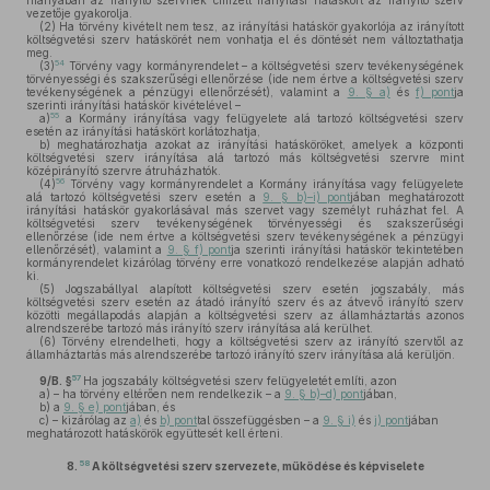
hiányában az irányító szervnek címzett irányítási hatáskört az irányító szerv
vezetője gyakorolja.
(2)
Ha törvény kivételt nem tesz, az irányítási hatáskör gyakorlója az irányított
költségvetési szerv hatáskörét nem vonhatja el és döntését nem változtathatja
meg.
54
(3)
Törvény vagy kormányrendelet – a költségvetési szerv tevékenységének
törvényességi és szakszerűségi ellenőrzése (ide nem értve a költségvetési szerv
tevékenységének a pénzügyi ellenőrzését), valamint a
9. § a)
és
f) pont
ja
szerinti irányítási hatáskör kivételével –
55
a)
a Kormány irányítása vagy felügyelete alá tartozó költségvetési szerv
esetén az irányítási hatáskört korlátozhatja,
b)
meghatározhatja azokat az irányítási hatásköröket, amelyek a központi
költségvetési szerv irányítása alá tartozó más költségvetési szervre mint
középirányító szervre átruházhatók.
56
(4)
Törvény vagy kormányrendelet a Kormány irányítása vagy felügyelete
alá tartozó költségvetési szerv esetén a
9. § b)–i) pont
jában meghatározott
irányítási hatáskör gyakorlásával más szervet vagy személyt ruházhat fel. A
költségvetési szerv tevékenységének törvényességi és szakszerűségi
ellenőrzése (ide nem értve a költségvetési szerv tevékenységének a pénzügyi
ellenőrzését), valamint a
9. § f) pont
ja szerinti irányítási hatáskör tekintetében
kormányrendelet kizárólag törvény erre vonatkozó rendelkezése alapján adható
ki.
(5)
Jogszabállyal alapított költségvetési szerv esetén jogszabály, más
költségvetési szerv esetén az átadó irányító szerv és az átvevő irányító szerv
közötti megállapodás alapján a költségvetési szerv az államháztartás azonos
alrendszerébe tartozó más irányító szerv irányítása alá kerülhet.
(6)
Törvény elrendelheti, hogy a költségvetési szerv az irányító szervtől az
államháztartás más alrendszerébe tartozó irányító szerv irányítása alá kerüljön.
57
9/B. §
Ha jogszabály költségvetési szerv felügyeletét említi, azon
a)
– ha törvény eltérően nem rendelkezik – a
9. § b)–d) pont
jában,
b)
a
9. § e) pont
jában, és
c)
– kizárólag az
a)
és
b) pont
tal összefüggésben – a
9. § i)
és
j) pont
jában
meghatározott hatáskörök együttesét kell érteni.
58
8.
A költségvetési szerv szervezete, működése és képviselete