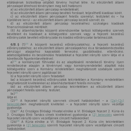
ellátásának biztosítása céljából törvény hozhat létre. Az elkülönített állami
pénzalapot létrehozó törvényben meg kell határozni
a)
az elkülönített állami pénzalap rendeltetését,
b)
az elkülönített állami pénzalap bevételi forrásait, teljesíthető kiadásai körét,
c)
az elkülönített állami pénzalapért felelős személyt, testületet és – ha
kijelölésre kerül – az elkülönített állami pénzalap kezelő szervét, és
d)
az elkülönített állami pénzalap kezeléséhez szükséges kiadások
finanszírozásának mértékét.
(6)
Az államháztartás központi alrendszerébe tartozó költségvetési szervek
bevételeit és kiadásait a költségvetési szervek vagy a fejezeti kezelésű
előirányzatok bevételi előirányzatai és kiadási előirányzatai tartalmazzák.
23
6/B. §
(1)
A központi kezelésű előirányzatokhoz, a fejezeti kezelésű
előirányzatokhoz, az elkülönített állami pénzalapokhoz és a társadalombiztosítás
pénzügyi alapjaihoz kapcsolódó tervezési, gazdálkodási, ellenőrzési,
adatszolgáltatási és beszámolási feladatokat a fejezetet irányító szerv látja el a
következők figyelembevételével:
24
a)
a kormányzati főhivatal és az alapításáról rendelkező törvény ilyen
rendelkezése alapján a törvénnyel vagy kormányrendelettel alapított más
költségvetési szerv a Kormány rendeletében meghatározott szabályok szerint
fejezetet irányító szervi jogállással bír,
b)
a fejezetet irányító szerv feladatait
ba)
a központi kezelésű előirányzatok tekintetében a Kormány rendeletében
meghatározott kivételekkel az államháztartásért felelős miniszter,
bb)
az elkülönített állami pénzalap tekintetében az elkülönített állami
pénzalapért felelős személy, testület,
25
bc)
látja el.
26
(2)
A fejezetet irányító szervnek címzett hatásköröket – a
(2a)–(2c)
bekezdés
ben meghatározott kivétellel – a fejezetet irányító szerv vezetője
gyakorolja.
27
(2a)
Az Országos Bírósági Hivatal elnöke a VI. Bíróságok fejezet 2. Kúria és
3. Országos Bírói Tanács címek kivételével gyakorolja a
(2) bekezdés
szerinti
fejezetet irányító szerv vezetőjének címzett hatásköröket.
28
(2b)
A Kúria elnöke a VI. Bíróságok fejezet 2. Kúria cím tekintetében
gyakorolja a
(2) bekezdés
szerinti fejezetet irányító szerv vezetőjének címzett
hatásköröket.