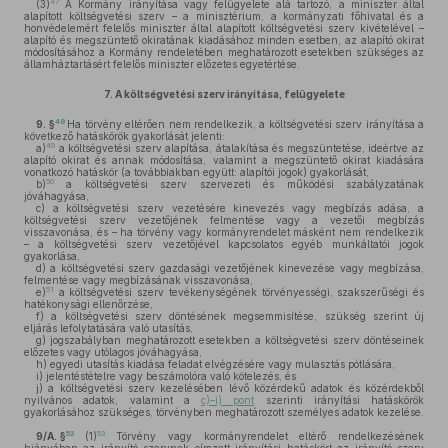
47
(3)
A Kormány irányítása vagy felügyelete alá tartozó, a miniszter által
alapított költségvetési szerv – a minisztérium, a kormányzati főhivatal és a
honvédelemért felelős miniszter által alapított költségvetési szerv kivételével –
alapító és megszüntető okiratának kiadásához minden esetben, az alapító okirat
módosításához a Kormány rendeletében meghatározott esetekben szükséges az
államháztartásért felelős miniszter előzetes egyetértése.
7.
A költségvetési szerv irányítása, felügyelete
48
9. §
Ha törvény eltérően nem rendelkezik, a költségvetési szerv irányítása a
következő hatáskörök gyakorlását jelenti:
49
a)
a költségvetési szerv alapítása, átalakítása és megszüntetése, ideértve az
alapító okirat és annak módosítása, valamint a megszüntető okirat kiadására
vonatkozó hatáskör (a továbbiakban együtt: alapítói jogok) gyakorlását,
50
b)
a költségvetési szerv szervezeti és működési szabályzatának
jóváhagyása,
c)
a költségvetési szerv vezetésére kinevezés vagy megbízás adása, a
költségvetési szerv vezetőjének felmentése vagy a vezetői megbízás
visszavonása, és – ha törvény vagy kormányrendelet másként nem rendelkezik
– a költségvetési szerv vezetőjével kapcsolatos egyéb munkáltatói jogok
gyakorlása,
d)
a költségvetési szerv gazdasági vezetőjének kinevezése vagy megbízása,
felmentése vagy megbízásának visszavonása,
51
e)
a költségvetési szerv tevékenységének törvényességi, szakszerűségi és
hatékonysági ellenőrzése,
f)
a költségvetési szerv döntésének megsemmisítése, szükség szerint új
eljárás lefolytatására való utasítás,
g)
jogszabályban meghatározott esetekben a költségvetési szerv döntéseinek
előzetes vagy utólagos jóváhagyása,
h)
egyedi utasítás kiadása feladat elvégzésére vagy mulasztás pótlására,
i)
jelentéstételre vagy beszámolóra való kötelezés, és
j)
a költségvetési szerv kezelésében lévő közérdekű adatok és közérdekből
nyilvános adatok, valamint a
c)–i) pont
szerinti irányítási hatáskörök
gyakorlásához szükséges, törvényben meghatározott személyes adatok kezelése.
52
53
9/A. §
(1)
Törvény vagy kormányrendelet eltérő rendelkezésének