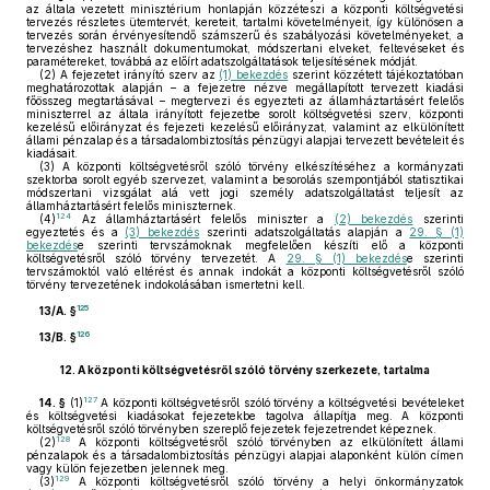
az általa vezetett minisztérium honlapján közzéteszi a központi költségvetési
tervezés részletes ütemtervét, kereteit, tartalmi követelményeit, így különösen a
tervezés során érvényesítendő számszerű és szabályozási követelményeket, a
tervezéshez használt dokumentumokat, módszertani elveket, feltevéseket és
paramétereket, továbbá az előírt adatszolgáltatások teljesítésének módját.
(2)
A fejezetet irányító szerv az
(1) bekezdés
szerint közzétett tájékoztatóban
meghatározottak alapján – a fejezetre nézve megállapított tervezett kiadási
főösszeg megtartásával – megtervezi és egyezteti az államháztartásért felelős
miniszterrel az általa irányított fejezetbe sorolt költségvetési szerv, központi
kezelésű előirányzat és fejezeti kezelésű előirányzat, valamint az elkülönített
állami pénzalap és a társadalombiztosítás pénzügyi alapjai tervezett bevételeit és
kiadásait.
(3)
A központi költségvetésről szóló törvény elkészítéséhez a kormányzati
szektorba sorolt egyéb szervezet, valamint a besorolás szempontjából statisztikai
módszertani vizsgálat alá vett jogi személy adatszolgáltatást teljesít az
államháztartásért felelős miniszternek.
124
(4)
Az államháztartásért felelős miniszter a
(2) bekezdés
szerinti
egyeztetés és a
(3) bekezdés
szerinti adatszolgáltatás alapján a
29. § (1)
bekezdés
e szerinti tervszámoknak megfelelően készíti elő a központi
költségvetésről szóló törvény tervezetét. A
29. § (1) bekezdés
e szerinti
tervszámoktól való eltérést és annak indokát a központi költségvetésről szóló
törvény tervezetének indokolásában ismertetni kell.
125
13/A. §
126
13/B. §
12.
A központi költségvetésről szóló törvény szerkezete, tartalma
127
14. §
(1)
A központi költségvetésről szóló törvény a költségvetési bevételeket
és költségvetési kiadásokat fejezetekbe tagolva állapítja meg. A központi
költségvetésről szóló törvényben szereplő fejezetek fejezetrendet képeznek.
128
(2)
A központi költségvetésről szóló törvényben az elkülönített állami
pénzalapok és a társadalombiztosítás pénzügyi alapjai alaponként külön címen
vagy külön fejezetben jelennek meg.
129
(3)
A központi költségvetésről szóló törvény a helyi önkormányzatok