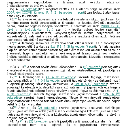
vagyonelemhez kapcsolódóan a társaság által korábban elszámolt
értékcsökkenést és értékvesztést.
(5)
A
(2) bekezdés
ben meghatározottak az általános forgalmi adóról szóló
2007. évi CXXVII. törvény 17. § (3) bekezdés h) pont
jában foglalt átalakítással
esnek egy tekintet alá.
95
(6)
Az átvevő költségvetési szerv a feladat átvételének időpontjától számított
harminc napon belül gondoskodik a társaság – a feladat átvételét megelőző
napra, mint mérlegfordulónapra vonatkozó, a számvitelről szóló
2000. évi C.
törvény (a továbbiakban: Szt.)
szerinti – tevékenységet lezáró számviteli
beszámolójának elkészítéséről, könyvvizsgálatáról, letétbe helyezéséről és
közzétételéről, valamint a záró adóbevallások elkészítéséről és azok illetékes
adóhatóságnak történő benyújtásáról.
96
(7)
A társaság számviteli beszámolójának elkészítésére az e törvényben
meghatározott eltérésekkel az
Szt. 178. § (1) bekezdés f) pont
ja felhatalmazása
alapján kiadott kormányrendeletben foglalt előírásokat kell alkalmazni azzal az
eltéréssel, hogy a záróleltár és a tevékenységet lezáró beszámoló mérlege
értékhelyesbítést, értékelési tartalékot, időbeli elhatárolást, közvetített szolgáltatás
nem tartalmazhat.
97
11/C. §
(1)
A feladat átvételének időpontjában – a
(2) bekezdés
ben foglaltak
kivételével – a társaság valamennyi jogának és kötelezettségének jogutódja az
átvevő költségvetési szerv.
98
(2)
A társaságnak a
41. § (1) bekezdés
e szerinti tagsági, részesedési
jogviszonyaiból, a
41. § (4) bekezdés
szerinti ügyleteiből és – az önkormányzati
tulajdonú gazdasági társaságok kivételével – a
Gst. 8. § (2) bekezdés
e szerinti
adósságot keletkeztető ügyleteiből származó valamennyi joga és kötelezettsége a
feladat átvételének időpontjában e törvény erejénél fogva az államra száll. A
41.
§ (1) bekezdés
e szerinti tagsági, részesedési jogviszonyokat a
11/A. § (2)
bekezdés
e szerinti kormányrendeletben, illetve önkormányzati rendeletben
meghatározottak szerint a feladat átvételének időpontját követő kilencven napon
belül felül kell vizsgálni.
99
(3)
Azon
(1)
és
(2) bekezdés
szerinti jogviszony, amelynek kizárólagos
jogosultjává az átvevő költségvetési szerv és kizárólagos kötelezettjévé az állam,
illetve az önkormányzat válik, a közfeladat átvételének időpontjában e törvény
erejénél fogva megszűnik.
(4)
Az
(1)
és
(2) bekezdés
szerinti jogutódlás a társasággal szemben fennálló
követeléseket nem teszi lejárttá, és a jogutódlásra hivatkozással