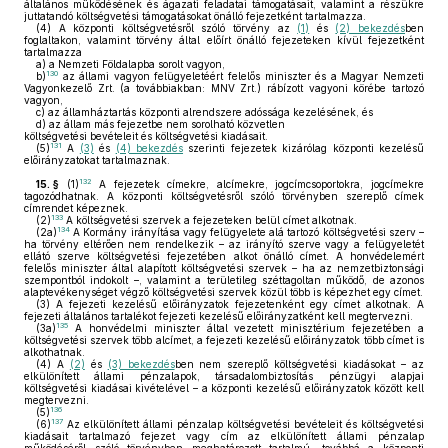
általános működésének és ágazati feladatai támogatásait, valamint a részükre
juttatandó költségvetési támogatásokat önálló fejezetként tartalmazza.
(4)
A központi költségvetésről szóló törvény az
(1)
és
(2) bekezdés
ben
foglaltakon, valamint törvény által előírt önálló fejezeteken kívül fejezetként
tartalmazza
a)
a Nemzeti Földalapba sorolt vagyon,
130
b)
az állami vagyon felügyeletéért felelős miniszter és a Magyar Nemzeti
Vagyonkezelő Zrt. (a továbbiakban: MNV Zrt.) rábízott vagyoni körébe tartozó
vagyon,
c)
az államháztartás központi alrendszere adóssága kezelésének, és
d)
az állam más fejezetbe nem sorolható közvetlen
költségvetési bevételeit és költségvetési kiadásait.
131
(5)
A
(3)
és
(4) bekezdés
szerinti fejezetek kizárólag központi kezelésű
előirányzatokat tartalmaznak.
132
15. §
(1)
A fejezetek címekre, alcímekre, jogcímcsoportokra, jogcímekre
tagozódhatnak. A központi költségvetésről szóló törvényben szereplő címek
címrendet képeznek.
133
(2)
A költségvetési szervek a fejezeteken belül címet alkotnak.
134
(2a)
A Kormány irányítása vagy felügyelete alá tartozó költségvetési szerv –
ha törvény eltérően nem rendelkezik – az irányító szerve vagy a felügyeletét
ellátó szerve költségvetési fejezetében alkot önálló címet. A honvédelemért
felelős miniszter által alapított költségvetési szervek – ha az nemzetbiztonsági
szempontból indokolt –, valamint a területileg széttagoltan működő, de azonos
alaptevékenységet végző költségvetési szervek közül több is képezhet egy címet.
(3)
A fejezeti kezelésű előirányzatok fejezetenként egy címet alkotnak. A
fejezeti általános tartalékot fejezeti kezelésű előirányzatként kell megtervezni.
135
(3a)
A honvédelmi miniszter által vezetett minisztérium fejezetében a
költségvetési szervek több alcímet, a fejezeti kezelésű előirányzatok több címet is
alkothatnak.
(4)
A
(2)
és
(3) bekezdés
ben nem szereplő költségvetési kiadásokat – az
elkülönített állami pénzalapok, társadalombiztosítás pénzügyi alapjai
költségvetési kiadásai kivételével – a központi kezelésű előirányzatok között kell
megtervezni.
136
(5)
137
(6)
Az elkülönített állami pénzalap költségvetési bevételeit és költségvetési
kiadásait tartalmazó fejezet vagy cím az elkülönített állami pénzalap