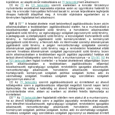
kijelölésre, az alapító okirat módosítására az
(1) bekezdés
t kell alkalmazni.
(3)
Az
(1)
és
(2) bekezdés
szerinti esetekben a kincstár törzskönyvi
nyilvántartás vezetésével kapcsolatos eljárása során az ügyintézési határidő tíz
nap. Ha a kincstár hiánypótlási felhívást bocsát ki, annak teljesítésére legfeljebb
ötnapos határidőt állapíthat meg. A kincstár eljárására egyebekben az e
törvényben foglaltakat kell alkalmazni.
111
11/F. §
(1)
A feladat átvétele miatt bekövetkező jogállásváltozás (ezen alcím
alkalmazásában a továbbiakban: jogállásváltozás) esetén, ha a munkavállaló a
közalkalmazottak jogállásáról szóló törvény, a honvédelmi alkalmazottak
jogállásáról szóló törvény, az egészségügyi szolgálati jogviszonyról szóló törvény,
a pedagógusok új életpályájáról szóló törvény, a közszolgálati tisztviselőkről szóló
törvény, a honvédek jogállásáról szóló kormányrendelet, a kormányzati
igazgatásról szóló törvény, a Nemzeti Adó- és Vámhivatal személyi állományának
jogállásáról szóló törvény, a polgári nemzetbiztonsági szolgálatok személyi
állományának jogállásáról szóló törvény vagy a rendvédelmi feladatokat ellátó
szervek hivatásos állományának szolgálati jogviszonyáról szóló törvény (ezen
alcím alkalmazásában a továbbiakban együtt: jogállási jogszabály) hatálya alá
tartozó átvevő költségvetési szervhez kerül, a munkaviszonya – a
(3)–(4)
,
(6)
és
a
(10) bekezdés
ben foglalt kivétellel – a feladat átvételének időpontjában (ezen
alcím alkalmazásában a továbbiakban: jogállásváltozás időpontja)
közalkalmazotti, egészségügyi szolgálati, rendvédelmi igazgatási alkalmazotti,
nemzetbiztonsági alkalmazotti, honvédelmi alkalmazotti, közszolgálati
tisztségviselői, kormányzati szolgálati, politikai szolgálati, biztosi, adó- és
vámhatósági szolgálati, hivatásos szolgálati vagy szerződéses szolgálati
jogviszonnyá alakul át.
(2)
Az
(1) bekezdés
szerinti jogállásváltozásról az érintetteket az átvevő
költségvetési szerv a jogállásváltozás időpontját megelőző tizenöt napon belül
tájékoztatja. Ha eddig a határidőig az átvevő költségvetési szerv még nincs
nyilvántartásba véve, abban az esetben az átvételi felelős tájékoztatja az
érintetteket.
112
(3)
Az
(1) bekezdés
ben foglaltaktól eltérően nem alakul át a munkaviszony,
ha az átvevő költségvetési szerv a jogállási jogszabály rendelkezései alapján
nem létesíthet közalkalmazotti, egészségügyi szolgálati, rendvédelmi igazgatási
alkalmazotti, nemzetbiztonsági alkalmazotti, honvédelmi alkalmazotti,
kormányzati szolgálati, politikai szolgálati, biztosi, adó- és vámhatósági szolgálati,
hivatásos szolgálati vagy szerződéses szolgálati jogviszonyt az átadással érintett