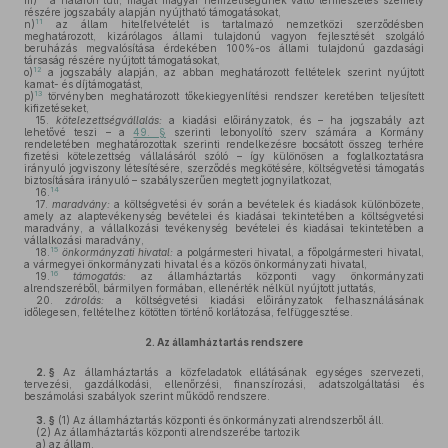
m)
a határon túli, magát magyar nemzetiségűnek valló természetes személy
részére jogszabály alapján nyújtható támogatásokat,
11
n)
az állam hitelfelvételét is tartalmazó nemzetközi szerződésben
meghatározott, kizárólagos állami tulajdonú vagyon fejlesztését szolgáló
beruházás megvalósítása érdekében 100%-os állami tulajdonú gazdasági
társaság részére nyújtott támogatásokat,
12
o)
a jogszabály alapján, az abban meghatározott feltételek szerint nyújtott
kamat- és díjtámogatást,
13
p)
törvényben meghatározott tőkekiegyenlítési rendszer keretében teljesített
kifizetéseket,
15.
kötelezettségvállalás:
a kiadási előirányzatok, és – ha jogszabály azt
lehetővé teszi – a
49. §
szerinti lebonyolító szerv számára a Kormány
rendeletében meghatározottak szerinti rendelkezésre bocsátott összeg terhére
fizetési kötelezettség vállalásáról szóló – így különösen a foglalkoztatásra
irányuló jogviszony létesítésére, szerződés megkötésére, költségvetési támogatás
biztosítására irányuló – szabályszerűen megtett jognyilatkozat,
14
16.
17.
maradvány:
a költségvetési év során a bevételek és kiadások különbözete,
amely az alaptevékenység bevételei és kiadásai tekintetében a költségvetési
maradvány, a vállalkozási tevékenység bevételei és kiadásai tekintetében a
vállalkozási maradvány,
15
18.
önkormányzati hivatal:
a polgármesteri hivatal, a főpolgármesteri hivatal,
a vármegyei önkormányzati hivatal és a közös önkormányzati hivatal,
16
19.
támogatás:
az államháztartás központi vagy önkormányzati
alrendszeréből, bármilyen formában, ellenérték nélkül nyújtott juttatás,
20.
zárolás:
a költségvetési kiadási előirányzatok felhasználásának
időlegesen, feltételhez kötötten történő korlátozása, felfüggesztése.
2.
Az államháztartás rendszere
2. §
Az államháztartás a közfeladatok ellátásának egységes szervezeti,
tervezési, gazdálkodási, ellenőrzési, finanszírozási, adatszolgáltatási és
beszámolási szabályok szerint működő rendszere.
3. §
(1)
Az államháztartás központi és önkormányzati alrendszerből áll.
(2)
Az államháztartás központi alrendszerébe tartozik
a)
az állam,