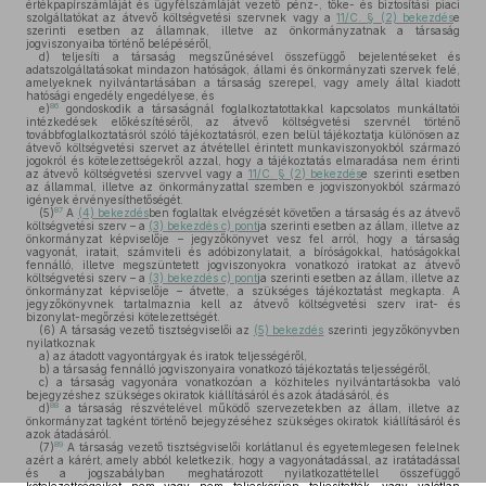
értékpapírszámláját és ügyfélszámláját vezető pénz-, tőke- és biztosítási piaci
szolgáltatókat az átvevő költségvetési szervnek vagy a
11/C. § (2) bekezdés
e
szerinti esetben az államnak, illetve az önkormányzatnak a társaság
jogviszonyaiba történő belépéséről,
d)
teljesíti a társaság megszűnésével összefüggő bejelentéseket és
adatszolgáltatásokat mindazon hatóságok, állami és önkormányzati szervek felé,
amelyeknek nyilvántartásában a társaság szerepel, vagy amely által kiadott
hatósági engedély engedélyese, és
86
e)
gondoskodik a társaságnál foglalkoztatottakkal kapcsolatos munkáltatói
intézkedések előkészítéséről, az átvevő költségvetési szervnél történő
továbbfoglalkoztatásról szóló tájékoztatásról, ezen belül tájékoztatja különösen az
átvevő költségvetési szervet az átvétellel érintett munkaviszonyokból származó
jogokról és kötelezettségekről azzal, hogy a tájékoztatás elmaradása nem érinti
az átvevő költségvetési szervvel vagy a
11/C. § (2) bekezdés
e szerinti esetben
az állammal, illetve az önkormányzattal szemben e jogviszonyokból származó
igények érvényesíthetőségét.
87
(5)
A
(4) bekezdés
ben foglaltak elvégzését követően a társaság és az átvevő
költségvetési szerv – a
(3) bekezdés c) pont
ja szerinti esetben az állam, illetve az
önkormányzat képviselője – jegyzőkönyvet vesz fel arról, hogy a társaság
vagyonát, iratait, számviteli és adóbizonylatait, a bíróságokkal, hatóságokkal
fennálló, illetve megszüntetett jogviszonyokra vonatkozó iratokat az átvevő
költségvetési szerv – a
(3) bekezdés c) pont
ja szerinti esetben az állam, illetve az
önkormányzat képviselője – átvette, a szükséges tájékoztatást megkapta. A
jegyzőkönyvnek tartalmaznia kell az átvevő költségvetési szerv irat- és
bizonylat-megőrzési kötelezettségét.
(6)
A társaság vezető tisztségviselői az
(5) bekezdés
szerinti jegyzőkönyvben
nyilatkoznak
a)
az átadott vagyontárgyak és iratok teljességéről,
b)
a társaság fennálló jogviszonyaira vonatkozó tájékoztatás teljességéről,
c)
a társaság vagyonára vonatkozóan a közhiteles nyilvántartásokba való
bejegyzéshez szükséges okiratok kiállításáról és azok átadásáról, és
88
d)
a társaság részvételével működő szervezetekben az állam, illetve az
önkormányzat tagként történő bejegyzéséhez szükséges okiratok kiállításáról és
azok átadásáról.
89
(7)
A társaság vezető tisztségviselői korlátlanul és egyetemlegesen felelnek
azért a kárért, amely abból keletkezik, hogy a vagyonátadással, az iratátadással
és a jogszabályban meghatározott nyilatkozattétellel összefüggő