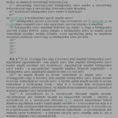
tanács, az átalakult nemzetiségi önkormányzat,
35
c)
nemzetiségi önkormányzati költségvetési szerv esetén a nemzetiségi
önkormányzat vagy a nemzetiségi önkormányzatok társulása,
36
d)
köztestületi költségvetési szerv esetén a köztestület
37
e)
(az
a)–d) pont
a továbbiakban együtt: alapító szerv).
38
(2)
Költségvetési szervet a miniszter más miniszterrel, az
(1) bekezdés b)
és
c) pont
jában megjelölt szerv más ugyanilyen szervvel közösen is alapíthat.
(3)
Költségvetési szerv alapítása történhet oly módon is, hogy a költségvetési
szervből kiválás történik, amely alapján a költségvetési szerv az alapító okirat
módosítását követően tovább működik, ezzel egyidejűleg pedig az alapításra
vonatkozó szabályok szerint egy új költségvetési szerv jön létre.
39
(4)
40
(5)
41
(6)
42
(7)
43
(8)
44
8/A. §
(1)
Az Országgyűlés vagy a Kormány által alapított költségvetési szerv
alapításáról jogszabályban, más alapító szerv által alapított költségvetési szerv
esetén alapító okiratban kell rendelkezni. Jogszabállyal alapított költségvetési
szerv esetén – a jogszabályban megjelölt alapítási időpontot megelőzően – a
költségvetési szerv alapításáról alapító okiratot is ki kell adni.
45
(2)
Az alapító okiratot és annak módosítását az alapító szerv – az
Országgyűlés vagy a Kormány által alapított költségvetési szerv alapító okiratát
és annak módosítását az irányító szerv, a Sándor-palota alapító okiratát és annak
módosítását a köztársasági elnök – adja ki a kincstár által rendszeresített
formanyomtatvány alkalmazásával. Az alapító okirat kiadására jogosult személy e
tevékenységében nem helyettesíthető.
46
(2a)
A minisztérium és a kormányzati főhivatal alapító okiratát,
névváltozással járó módosító okiratát és megszüntető okiratát – ideértve a
minisztérium és a kormányzati főhivatal
11. §
szerinti átalakítással történő
általános jogutódlása esetén kiadott alapító okiratát is – a miniszterelnök adja ki a
kincstár által rendszeresített formanyomtatvány alkalmazásával. A minisztérium
és a kormányzati főhivatal alapító okiratának módosítását – a névváltozással járó
módosító okirat kivételével – a fejezetet irányító szerv vezetője adja ki, aki e
tevékenységében nem helyettesíthető.