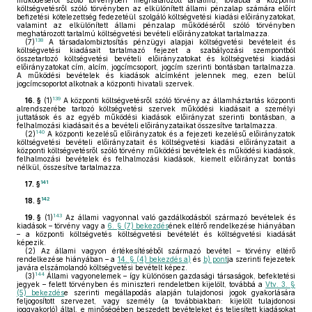
működéséről szóló törvényben meghatározott tartalmú, továbbá a központi
költségvetésről szóló törvényben az elkülönített állami pénzalap számára előírt
befizetési kötelezettség fedezetéül szolgáló költségvetési kiadási előirányzatokat,
valamint az elkülönített állami pénzalap működéséről szóló törvényben
meghatározott tartalmú költségvetési bevételi előirányzatokat tartalmazza.
138
(7)
A társadalombiztosítás pénzügyi alapjai költségvetési bevételeit és
költségvetési kiadásait tartalmazó fejezet a szabályozási szempontból
összetartozó költségvetési bevételi előirányzatokat és költségvetési kiadási
előirányzatokat cím, alcím, jogcímcsoport, jogcím szerinti bontásban tartalmazza.
A működési bevételek és kiadások alcímként jelennek meg, ezen belül
jogcímcsoportot alkotnak a központi hivatali szervek.
139
16. §
(1)
A központi költségvetésről szóló törvény az államháztartás központi
alrendszerébe tartozó költségvetési szervek működési kiadásait a személyi
juttatások és az egyéb működési kiadások előirányzat szerinti bontásban, a
felhalmozási kiadásait és a bevételi előirányzataikat összesítve tartalmazza.
140
(2)
A központi kezelésű előirányzatok és a fejezeti kezelésű előirányzatok
költségvetési bevételi előirányzatait és költségvetési kiadási előirányzatait a
központi költségvetésről szóló törvény működési bevételek és működési kiadások,
felhalmozási bevételek és felhalmozási kiadások, kiemelt előirányzat bontás
nélkül, összesítve tartalmazza.
141
17. §
142
18. §
143
19. §
(1)
Az állami vagyonnal való gazdálkodásból származó bevételek és
kiadások – törvény vagy a
6. § (7) bekezdés
ének eltérő rendelkezése hiányában
– a központi költségvetés költségvetési bevételét és költségvetési kiadását
képezik.
(2)
Az állami vagyon értékesítéséből származó bevétel – törvény eltérő
rendelkezése hiányában – a
14. § (4) bekezdés a)
és
b) pont
ja szerinti fejezetek
javára elszámolandó költségvetési bevételt képez.
144
(3)
Állami vagyonelemek – így különösen gazdasági társaságok, befektetési
jegyek – felett törvényben és miniszteri rendeletben kijelölt, továbbá a
Vtv. 3. §
(5) bekezdés
e szerinti megállapodás alapján tulajdonosi jogok gyakorlására
feljogosított szervezet, vagy személy (a továbbiakban: kijelölt tulajdonosi
joggyakorló) által, e minőségében beszedett bevételeket és teljesített kiadásokat