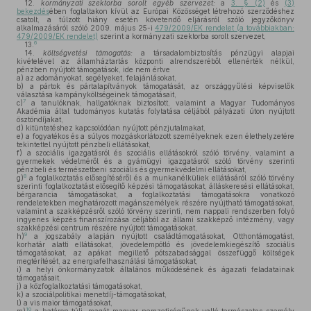
12.
kormányzati szektorba sorolt egyéb szervezet:
a
3. § (2)
és
(3)
bekezdés
ében foglaltakon kívül az Európai Közösséget létrehozó szerződéshez
csatolt, a túlzott hiány esetén követendő eljárásról szóló jegyzőkönyv
alkalmazásáról szóló 2009. május 25-i
479/2009/EK rendelet (a továbbiakban:
479/2009/EK rendelet)
szerint a kormányzati szektorba sorolt szervezet,
6
13.
14.
költségvetési támogatás:
a társadalombiztosítás pénzügyi alapjai
kivételével az államháztartás központi alrendszeréből ellenérték nélkül,
pénzben nyújtott támogatások, ide nem értve
a)
az adományokat, segélyeket, felajánlásokat,
b)
a pártok és pártalapítványok támogatását, az országgyűlési képviselők
választása kampányköltségeinek támogatásait,
7
c)
a tanulóknak, hallgatóknak biztosított, valamint a Magyar Tudományos
Akadémia által tudományos kutatás folytatása céljából pályázati úton nyújtott
ösztöndíjakat,
d)
kitüntetéshez kapcsolódóan nyújtott pénzjutalmakat,
e)
a fogyatékos és a súlyos mozgáskorlátozott személyeknek ezen élethelyzetére
tekintettel nyújtott pénzbeli ellátásokat,
f)
a szociális igazgatásról és szociális ellátásokról szóló törvény, valamint a
gyermekek védelméről és a gyámügyi igazgatásról szóló törvény szerinti
pénzbeli és természetbeni szociális és gyermekvédelmi ellátásokat,
8
g)
a foglalkoztatás elősegítéséről és a munkanélküliek ellátásáról szóló törvény
szerinti foglalkoztatást elősegítő képzési támogatásokat, álláskeresési ellátásokat,
bérgarancia támogatásokat, a foglalkoztatási támogatásokra vonatkozó
rendeletekben meghatározott magánszemélyek részére nyújtható támogatásokat,
valamint a szakképzésről szóló törvény szerinti, nem nappali rendszerben folyó
ingyenes képzés finanszírozása céljából az állami szakképző intézmény, vagy
szakképzési centrum részére nyújtott támogatásokat,
9
h)
a jogszabály alapján nyújtott családtámogatásokat, Otthontámogatást,
korhatár alatti ellátásokat, jövedelempótló és jövedelemkiegészítő szociális
támogatásokat, az apákat megillető pótszabadsággal összefüggő költségek
megtérítését, az energiafelhasználási támogatásokat,
i)
a helyi önkormányzatok általános működésének és ágazati feladatainak
támogatásait,
j)
a közfoglalkoztatási támogatásokat,
k)
a szociálpolitikai menetdíj-támogatásokat,
l)
a vis maior támogatásokat,
10