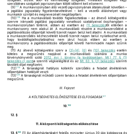
szolgálati, biztosi, adó- és vámhatósági szolgálati, hivatásos szolgálati vagy
szerződéses szolgálati jogviszonyban töltött időként kell elismerni.
117
(9)
A munkaviszonyban álló vezető jogviszonyának átalakulását követően –
a jogállási jogszabály figyelembevételével – kell a vezetői álláshelyet vagy
munkakör szintjét és megnevezését megállapítani.
118
(10)
Ha a munkavállaló további foglalkoztatása – az átvevő költségvetési
szervre irányadó jogállási jogszabály vonatkozó szabályaival összhangban –
munkaviszonyban történik, abban az esetben az
(1) bekezdés
től eltérően a
munkaviszony nem alakul át. A munkavállaló részére a munkaszerződést a
jogállásváltozás időpontját követő tizenöt napon belül kell átadni. A munkavállaló
a munkaszerződés kézhezvételét követő tizenöt napon belül nyilatkozhat arról,
hogy továbbfoglalkoztatásához nem járul hozzá, ebben az esetben a
munkaviszony a jogállásváltozás időpontját követő harmincadik napon szűnik
meg.
(11)
Az átvevő költségvetési szerv a
(3)–(4)
,
(6)
és
(10) bekezdés
esetén
köteles a megszűnés napjával a munkavállaló számára a munka
törvénykönyvéről szóló
2012. évi I. törvény (a továbbiakban: Mt.) 77. § (1)
bekezdés c) pont
ja szerinti végkielégítést és az
Mt. 63. § (2) bekezdés
szerinti
távolléti díjat megfizetni.
119
(12)
A társaságnál hatályos kollektív szerződés a feladat átvételének
időpontjában hatályát veszti.
120
(13)
A társaságnál működő üzemi tanács a feladat átvételének időpontjában
megszűnik.
III. Fejezet
121
A KÖLTSÉGVETÉS ELŐKÉSZÍTÉSE ÉS ELFOGADÁSA
122
10.
12. §
11.
A központi költségvetés előkészítése
123
13. §
(1)
Az államháztartásért felelős miniszter június 30-áig kidolgozza és