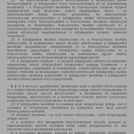
(2)
Az államháztartás központi alrendszerében a költségvetési többlet
felhasználásáról, a költségvetési hiány finanszírozásáról és az államadósság
kezeléséről – a finanszírozási bevételek és finanszírozási kiadások központi
költségvetésről szóló törvényben történő megállapítása nélkül – az
államháztartásért felelős miniszter gondoskodik. Az államháztartás
önkormányzati alrendszerében a költségvetési többlet felhasználásáról, a
költségvetési hiány finanszírozásáról a finanszírozási bevételek előirányzott
összegének (a továbbiakban: finanszírozási bevételi előirányzat) és a
finanszírozási kiadások előirányzott összegének (a továbbiakban: finanszírozási
kiadási előirányzat) megállapításával a költségvetési rendelet, határozat
rendelkezik.
(3)
A költségvetési bevételi előirányzatok és a finanszírozási bevételi
előirányzatok (a továbbiakban együtt: bevételi előirányzatok) a költségvetési
bevételek beszedésének kötelezettségét és a finanszírozási bevételek
teljesítésének jogosultságát, a költségvetési kiadási előirányzatok és a
finanszírozási kiadási előirányzatok (a továbbiakban együtt: kiadási
előirányzatok) az azok felhasználásának jogosultságát jelentik.
(4)
A költségvetési kiadások – a központi költségvetés előirányzat-módosítási
kötelezettség nélkül túlteljesíthető költségvetési kiadásai kivételével – a
költségvetésben megállapított (a továbbiakban: eredeti előirányzat) vagy az év
közben módosított (a továbbiakban: módosított előirányzat) költségvetési kiadási
előirányzatok mértékéig teljesíthetők. A költségvetési bevételek a költségvetési
bevételi előirányzatokon felül is teljesíthetők.
6. §
(1)
A tervezés, gazdálkodás, beszámolás során a bevételi előirányzatokat
és a kiadási előirányzatokat azok közgazdasági jellege szerinti közgazdasági és
felmerülési helyük szerinti adminisztratív, a bevételeket és kiadásokat
közgazdasági, adminisztratív és a kormányzati funkciók szerinti funkcionális
osztályozás szerint kell nyilvántartani és bemutatni.
(2)
A költségvetési bevételek és kiadások azok közgazdasági jellege szerint
működési és felhalmozási bevételekre és kiadásokra, ezen belül kiemelt
előirányzatokra oszthatók.
(3)
Működési bevételek – és azok kiemelt előirányzatai – azok közgazdasági
jellege szerint
a)
a működési célú támogatások államháztartáson belülről, amelyek az
államháztartáson belülről működési célból kapott támogatásokból és más
ellenérték nélküli bevételekből származnak,
b)
a közhatalmi bevételek, amelyek az adókból, illetékekből, járulékokból,