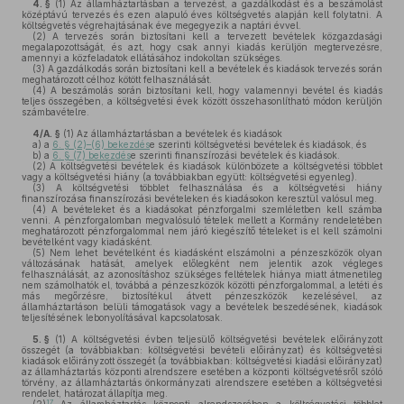
4. §
(1)
Az államháztartásban a tervezést, a gazdálkodást és a beszámolást
középtávú tervezés és ezen alapuló éves költségvetés alapján kell folytatni. A
költségvetés végrehajtásának éve megegyezik a naptári évvel.
(2)
A tervezés során biztosítani kell a tervezett bevételek közgazdasági
megalapozottságát, és azt, hogy csak annyi kiadás kerüljön megtervezésre,
amennyi a közfeladatok ellátásához indokoltan szükséges.
(3)
A gazdálkodás során biztosítani kell a bevételek és kiadások tervezés során
meghatározott célhoz kötött felhasználását.
(4)
A beszámolás során biztosítani kell, hogy valamennyi bevétel és kiadás
teljes összegében, a költségvetési évek között összehasonlítható módon kerüljön
számbavételre.
4/A. §
(1)
Az államháztartásban a bevételek és kiadások
a)
a
6. § (2)–(6) bekezdés
e szerinti költségvetési bevételek és kiadások, és
b)
a
6. § (7) bekezdés
e szerinti finanszírozási bevételek és kiadások.
(2)
A költségvetési bevételek és kiadások különbözete a költségvetési többlet
vagy a költségvetési hiány (a továbbiakban együtt: költségvetési egyenleg).
(3)
A költségvetési többlet felhasználása és a költségvetési hiány
finanszírozása finanszírozási bevételeken és kiadásokon keresztül valósul meg.
(4)
A bevételeket és a kiadásokat pénzforgalmi szemléletben kell számba
venni. A pénzforgalomban megvalósuló tételek mellett a Kormány rendeletében
meghatározott pénzforgalommal nem járó kiegészítő tételeket is el kell számolni
bevételként vagy kiadásként.
(5)
Nem lehet bevételként és kiadásként elszámolni a pénzeszközök olyan
változásának hatását, amelyek előlegként nem jelentik azok végleges
felhasználását, az azonosításhoz szükséges feltételek hiánya miatt átmenetileg
nem számolhatók el, továbbá a pénzeszközök közötti pénzforgalommal, a letéti és
más megőrzésre, biztosítékul átvett pénzeszközök kezelésével, az
államháztartáson belüli támogatások vagy a bevételek beszedésének, kiadások
teljesítésének lebonyolításával kapcsolatosak.
5. §
(1)
A költségvetési évben teljesülő költségvetési bevételek előirányzott
összegét (a továbbiakban: költségvetési bevételi előirányzat) és költségvetési
kiadások előirányzott összegét (a továbbiakban: költségvetési kiadási előirányzat)
az államháztartás központi alrendszere esetében a központi költségvetésről szóló
törvény, az államháztartás önkormányzati alrendszere esetében a költségvetési
rendelet, határozat állapítja meg.
17