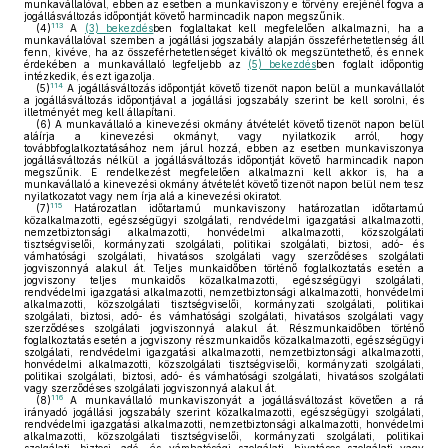
munkavállalóval, ebben az esetben a munkaviszony e törvény erejénél fogva a
jogállásváltozás időpontját követő harmincadik napon megszűnik.
113
(4)
A
(3) bekezdés
ben foglaltakat kell megfelelően alkalmazni, ha a
munkavállalóval szemben a jogállási jogszabály alapján összeférhetetlenség áll
fenn, kivéve, ha az összeférhetetlenséget kiváltó ok megszüntethető, és ennek
érdekében a munkavállaló legfeljebb az
(5) bekezdés
ben foglalt időpontig
intézkedik, és ezt igazolja.
114
(5)
A jogállásváltozás időpontját követő tizenöt napon belül a munkavállalót
a jogállásváltozás időpontjával a jogállási jogszabály szerint be kell sorolni, és
illetményét meg kell állapítani.
(6)
A munkavállaló a kinevezési okmány átvételét követő tizenöt napon belül
aláírja a kinevezési okmányt, vagy nyilatkozik arról, hogy
továbbfoglalkoztatásához nem járul hozzá, ebben az esetben munkaviszonya
jogállásváltozás nélkül a jogállásváltozás időpontját követő harmincadik napon
megszűnik. E rendelkezést megfelelően alkalmazni kell akkor is, ha a
munkavállaló a kinevezési okmány átvételét követő tizenöt napon belül nem tesz
nyilatkozatot vagy nem írja alá a kinevezési okiratot.
115
(7)
Határozatlan időtartamú munkaviszony határozatlan időtartamú
közalkalmazotti, egészségügyi szolgálati, rendvédelmi igazgatási alkalmazotti,
nemzetbiztonsági alkalmazotti, honvédelmi alkalmazotti, közszolgálati
tisztségviselői, kormányzati szolgálati, politikai szolgálati, biztosi, adó- és
vámhatósági szolgálati, hivatásos szolgálati vagy szerződéses szolgálati
jogviszonnyá alakul át. Teljes munkaidőben történő foglalkoztatás esetén a
jogviszony teljes munkaidős közalkalmazotti, egészségügyi szolgálati,
rendvédelmi igazgatási alkalmazotti, nemzetbiztonsági alkalmazotti, honvédelmi
alkalmazotti, közszolgálati tisztségviselői, kormányzati szolgálati, politikai
szolgálati, biztosi, adó- és vámhatósági szolgálati, hivatásos szolgálati vagy
szerződéses szolgálati jogviszonnyá alakul át. Részmunkaidőben történő
foglalkoztatás esetén a jogviszony részmunkaidős közalkalmazotti, egészségügyi
szolgálati, rendvédelmi igazgatási alkalmazotti, nemzetbiztonsági alkalmazotti,
honvédelmi alkalmazotti, közszolgálati tisztségviselői, kormányzati szolgálati,
politikai szolgálati, biztosi, adó- és vámhatósági szolgálati, hivatásos szolgálati
vagy szerződéses szolgálati jogviszonnyá alakul át.
116
(8)
A munkavállaló munkaviszonyát a jogállásváltozást követően a rá
irányadó jogállási jogszabály szerint közalkalmazotti, egészségügyi szolgálati,
rendvédelmi igazgatási alkalmazotti, nemzetbiztonsági alkalmazotti, honvédelmi
alkalmazotti, közszolgálati tisztségviselői, kormányzati szolgálati, politikai