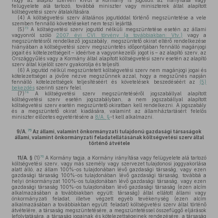
hogy az alapító szerven kívül a Kormány is jogosult az irányítása vagy
felügyelete alá tartozó, továbbá miniszter vagy miniszterek által alapított
költségvetési szerv átalakítására.
(4)
A költségvetési szerv általános jogutóddal történő megszüntetése a vele
szemben fennálló követeléseket nem teszi lejárttá.
73
(5)
A költségvetési szerv jogutód nélküli megszüntetése esetén az állami
vagyonról szóló
2007. évi CVI. törvény (a továbbiakban: Vtv.)
vagy a
megszüntetésről rendelkező jogszabály, megszüntető okirat eltérő rendelkezése
hiányában a költségvetési szerv megszüntetés időpontjában fennálló magánjogi
jogait és kötelezettségeit – ideértve a vagyonkezelői jogot is – az alapító szerv, az
Országgyűlés vagy a Kormány által alapított költségvetési szerv esetén az alapító
szerv által kijelölt szerv gyakorolja és teljesíti.
(6)
A jogutód nélkül megszüntetett költségvetési szerv nem magánjogi jogai és
kötelezettségei a jövőre nézve megszűnnek azzal, hogy a megszűnés napján
fennálló kötelezettségek teljesítéséért és követelések beszedéséért az
(5)
bekezdés
szerinti szerv felel.
74
(7)
A költségvetési szerv megszüntetéséről jogszabállyal alapított
költségvetési szerv esetén jogszabályban, a nem jogszabállyal alapított
költségvetési szerv esetén megszüntető okiratban kell rendelkezni. A jogszabály
és a megszüntető okirat kiadására, valamint az államháztartásért felelős
miniszter előzetes egyetértésére a
8/A. §
-t kell alkalmazni.
75
9/A.
Az állami, valamint önkormányzati tulajdonú gazdasági társaságok
állami, valamint önkormányzati feladatellátásának költségvetési szerv által
történő átvétele
76
11/A. §
(1)
A Kormány tagja, a Kormány irányítása vagy felügyelete alá tartozó
költségvetési szerv, vagy más személy vagy szervezet tulajdonosi joggyakorlása
alatt álló, az állam 100%-os tulajdonában lévő gazdasági társaság, vagy ezen
gazdasági társaság 100%-os tulajdonában lévő gazdasági társaság, továbbá a
helyi önkormányzat 100%-os tulajdonában lévő gazdasági társaság, vagy ezen
gazdasági társaság 100%-os tulajdonában lévő gazdasági társaság (ezen alcím
alkalmazásában a továbbiakban együtt: társaság) által ellátott állami vagy
önkormányzati feladat, illetve végzett egyéb tevékenység (ezen alcím
alkalmazásában a továbbiakban együtt: feladat) költségvetési szerv által történő
átvételére, a társaság megszüntetésére, a megszüntetéssel összefüggő eljárások
lefolytatására, a társaság jogainak és kötelezettségeinek rendezésére, a társaság