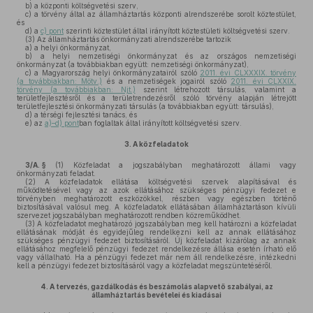
b)
a központi költségvetési szerv,
c)
a törvény által az államháztartás központi alrendszerébe sorolt köztestület,
és
d)
a
c) pont
szerinti köztestület által irányított köztestületi költségvetési szerv.
(3)
Az államháztartás önkormányzati alrendszerébe tartozik
a)
a helyi önkormányzat,
b)
a helyi nemzetiségi önkormányzat és az országos nemzetiségi
önkormányzat (a továbbiakban együtt: nemzetiségi önkormányzat),
c)
a Magyarország helyi önkormányzatairól szóló
2011. évi CLXXXIX. törvény
(a továbbiakban: Mötv.)
és a nemzetiségek jogairól szóló
2011. évi CLXXIX.
törvény (a továbbiakban: Njt.)
szerint létrehozott társulás, valamint a
területfejlesztésről és a területrendezésről szóló törvény alapján létrejött
területfejlesztési önkormányzati társulás (a továbbiakban együtt: társulás),
d)
a térségi fejlesztési tanács, és
e)
az
a)–d) pont
ban foglaltak által irányított költségvetési szerv.
3.
A közfeladatok
3/A. §
(1)
Közfeladat a jogszabályban meghatározott állami vagy
önkormányzati feladat.
(2)
A közfeladatok ellátása költségvetési szervek alapításával és
működtetésével vagy az azok ellátásához szükséges pénzügyi fedezet e
törvényben meghatározott eszközökkel, részben vagy egészben történő
biztosításával valósul meg. A közfeladatok ellátásában államháztartáson kívüli
szervezet jogszabályban meghatározott rendben közreműködhet.
(3)
A közfeladatot meghatározó jogszabályban meg kell határozni a közfeladat
ellátásának módját és egyidejűleg rendelkezni kell az annak ellátásához
szükséges pénzügyi fedezet biztosításáról. Új közfeladat kizárólag az annak
ellátásához megfelelő pénzügyi fedezet rendelkezésre állása esetén írható elő
vagy vállalható. Ha a pénzügyi fedezet már nem áll rendelkezésre, intézkedni
kell a pénzügyi fedezet biztosításáról vagy a közfeladat megszüntetéséről.
4.
A tervezés, gazdálkodás és beszámolás alapvető szabályai, az
államháztartás bevételei és kiadásai