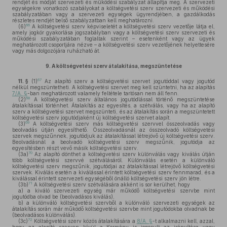
rendjét és módját szervezeti és működési szabályzat állapítja meg. A szervezeti
egységekre vonatkozó szabályokat a költségvetési szerv szervezeti és működési
szabályzatában vagy a szervezeti egységek ügyrendjében, a gazdálkodás
részletes rendjét belső szabályzatban kell meghatározni.
66
(6)
A költségvetési szerv képviseletét a költségvetési szerv vezetője látja el,
amely jogkör gyakorlása jogszabályban vagy a költségvetési szerv szervezeti és
működési szabályzatában foglaltak szerint – esetenként vagy az ügyek
meghatározott csoportjára nézve – a költségvetési szerv vezetőjének helyettesére
vagy más dolgozójára ruházható át.
9.
A költségvetési szerv átalakítása, megszüntetése
67
11. §
(1)
Az alapító szerv a költségvetési szervet jogutóddal vagy jogutód
nélkül megszüntetheti. A költségvetési szervet meg kell szüntetni, ha az alapítás
7/A. §
-ban meghatározott valamely feltétele tartósan nem áll fenn.
68
(2)
A költségvetési szerv általános jogutódlással történő megszüntetése
átalakítással történhet. Átalakítás az egyesítés, a szétválás, vagy ha az alapító
szerv a költségvetési szervet megszünteti, és az átalakítás során a megszüntetett
költségvetési szerv jogutódjaként új költségvetési szervet alapít.
69
(3)
A költségvetési szerv más költségvetési szervvel összeolvadás vagy
beolvadás útján egyesíthető. Összeolvadásnál az összeolvadó költségvetési
szervek megszűnnek, jogutódjuk az átalakítással létrejövő új költségvetési szerv.
Beolvadásnál a beolvadó költségvetési szerv megszűnik, jogutódja az
egyesítésben részt vevő másik költségvetési szerv.
70
(3a)
Az alapító dönthet a költségvetési szerv különválás vagy kiválás útján
több költségvetési szervvé szétválásáról. Különválás esetén a különváló
költségvetési szerv megszűnik, jogutódjai az átalakítással létrejövő költségvetési
szervek. Kiválás esetén a kiválással érintett költségvetési szerv fennmarad, és a
kiválással érintett szervezeti egységéből önálló költségvetési szerv jön létre.
71
(3b)
A költségvetési szerv szétválására akként is sor kerülhet, hogy
a)
a kiváló szervezeti egység már működő költségvetési szervbe mint
jogutódba olvad be (beolvadásos kiválás),
b)
a különváló költségvetési szervből a különváló szervezeti egységek az
átalakítás során már működő költségvetési szervbe mint jogutódokba olvadnak be
(beolvadásos különválás).
72
(3c)
Költségvetési szerv közös átalakítására a
8/A. §
-t alkalmazni kell, azzal,