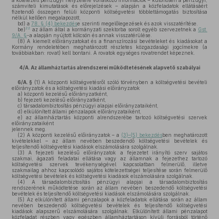
a kötelezett pénzügyi helyzetére vonatkozó információk – különösen a pénzügyi,
számviteli kimutatások és előrejelzések – alapján a közfeladatok ellátásáért
fizetendő összegen felüli központi költségvetési többlettámogatás biztosítása
nélkül kellően megalapozott,
bd)
a
78. § (4) bekezdés
e szerinti megelőlegezések és azok visszatérítése.
22
be)
az állam által a kormányzati szektorba sorolt egyéb szervezetnek a
Gst.
9/A. §
-a alapján nyújtott kölcsön és annak visszatérülése.
(8)
A kiemelt előirányzatokat és a finanszírozási bevételeket és kiadásokat a
Kormány rendeletében meghatározott részletes közgazdasági jogcímekre (a
továbbiakban: rovat) kell bontani. A rovatok egységes rovatrendet képeznek.
4/A.
Az államháztartás alrendszerei működtetésének alapvető szabályai
6/A. §
(1)
A központi költségvetésről szóló törvényben a költségvetési bevételi
előirányzatok és a költségvetési kiadási előirányzatok
a)
központi kezelésű előirányzatként,
b)
fejezeti kezelésű előirányzatként,
c)
társadalombiztosítás pénzügyi alapjai előirányzataiként,
d)
elkülönített állami pénzalapok előirányzataiként,
e)
az államháztartás központi alrendszerébe tartozó költségvetési szervek
előirányzataiként
jelennek meg.
(2)
A központi kezelésű előirányzatok – a
(3)–(5) bekezdés
ben meghatározott
kivételekkel – az állam nevében beszedendő költségvetési bevételek és
teljesítendő költségvetési kiadások elszámolására szolgálnak.
(3)
A fejezeti kezelésű előirányzatok a fejezetet irányító szerv sajátos
szakmai, ágazati feladatai ellátása vagy az államnak a fejezethez tartozó
költségvetési szervek tevékenységével kapcsolatban felmerülő, illetve
szakmailag ahhoz kapcsolódó sajátos kötelezettségei teljesítése során felmerülő
költségvetési bevételek és költségvetési kiadások elszámolására szolgálnak.
(4)
A társadalombiztosítás pénzügyi alapjai a társadalombiztosítás
rendszerének működtetése során az állam nevében beszedendő költségvetési
bevételek és teljesítendő költségvetési kiadások elszámolására szolgálnak.
(5)
Az elkülönített állami pénzalapok a közfeladatok ellátása során az állam
nevében beszedendő költségvetési bevételek és teljesítendő költségvetési
kiadások alapszerű elszámolására szolgálnak. Elkülönített állami pénzalapot
közfeladat részben vagy egészben államháztartáson kívüli forrásból történő