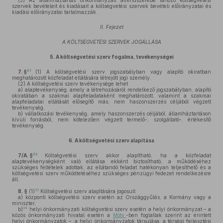
(3)
Az államháztartás önkormányzati alrendszerébe tartozó költségvetési
szervek bevételeit és kiadásait a költségvetési szervek bevételi előirányzatai és
kiadási előirányzatai tartalmazzák.
II. Fejezet
A KÖLTSÉGVETÉSI SZERVEK JOGÁLLÁSA
5.
A költségvetési szerv fogalma, tevékenységei
31
7. §
(1)
A költségvetési szerv jogszabályban vagy alapító okiratban
meghatározott közfeladat ellátására létrejött jogi személy.
(2)
A költségvetési szerv tevékenysége lehet
a)
alaptevékenység, amely a létrehozásáról rendelkező jogszabályban, alapító
okiratában a szakmai alapfeladataként meghatározott, valamint a szakmai
alapfeladatai ellátását elősegítő más, nem haszonszerzés céljából végzett
tevékenység,
b)
vállalkozási tevékenység, amely haszonszerzés céljából, államháztartáson
kívüli forrásból, nem kötelezően végzett termelő-, szolgáltató-, értékesítő
tevékenység.
6.
A költségvetési szerv alapítása
32
7/A. §
Költségvetési szerv akkor alapítható, ha a közfeladat
alaptevékenységként való ellátása ekként biztosítható, a működéséhez
szükséges feltételek adottak, az ellátandó feladat hatékonyan teljesíthető és a
költségvetési szerv működtetéséhez szükséges pénzügyi fedezet rendelkezésre
áll.
33
8. §
(1)
Költségvetési szerv alapítására jogosult
a)
központi költségvetési szerv esetén az Országgyűlés, a Kormány vagy a
miniszter,
34
b)
helyi önkormányzati költségvetési szerv esetén a helyi önkormányzat – a
közös önkormányzati hivatal esetén a
Mötv.
-ben foglaltak szerint az érintett
helyi önkormányzatok –, a helyi önkormányzatok társulása, a térségi fejlesztési