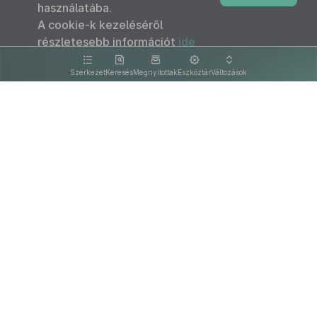
használatába.
A cookie-k kezeléséről
részletesebb információt
ide
kattintva olvashat.
Szerkezet
Keresés
Megnyitottak
Eszköztár
Változások
Kapcsolat
Felhasználási feltételek