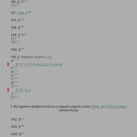
106
116. §
(1)
107
(2)
108
117 –
136. §
109
137. §
110
138. §
111
139. §
(1)
112
(2)
113
(3)
114
140. §
141. §
Hatályát veszti a
Ctv.
115
a)
b)
27. § (6) bekezdés
b)
pontja
,
116
c)
117
d)
118
e)
119
f)
120
g)
121
h)
i)
131. §-a
,
122
j)
123
k)
7.
Az egyéni vállalkozóról és az egyéni cégről szóló
2009. évi CXV. törvény
módosítása
124
142. §
125
143. §
126
144. §