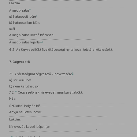
Lakcím:
................................................................................................................................
8
A megbízatás
6
a)
határozott időre
b)
határozatlan időre
szól.
A megbízatás kezdő időpontja:
.............................................................................................
:
12
A megbízatás lejárta
………...............................................................................................
6.2. Az ügyvezető(k) fizetőképességi nyilatkozat tételére köteles(ek).
7. Cégvezető
8
7.1. A társaságnál cégvezető kinevezésére
a) sor kerülhet.
b) nem kerülhet sor.
13
7.2.
Cégvezetőnek kinevezett munkavállaló(k):
Név:
.....................................................................................................................................
Születési hely és idő: ……………………………………………………………………...
Anyja születési neve:
...........................................................................................................
Lakcím:
................................................................................................................................
Kinevezés kezdő időpontja:
...............................................................................................”