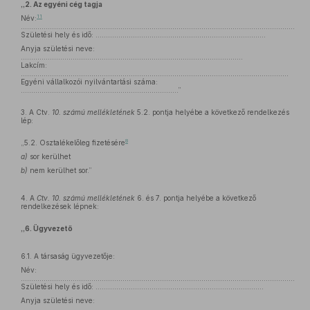
„2. Az egyéni cég tagja
11
Név:
....................................................................................................................................
Születési hely és idő: ……………………………………………………………………….
Anyja születési neve:
...........................................................................................................
Lakcím:
.................................................................................................................................
Egyéni vállalkozói nyilvántartási száma:
............................................................................”
3. A Ctv.
10. számú mellékletének
5.2. pontja helyébe a következő rendelkezés
lép:
8
„5.2. Osztalékelőleg fizetésére
a)
sor kerülhet
b)
nem kerülhet sor.”
4. A
Ctv. 10. számú mellékletének
6. és 7. pontja helyébe a következő
rendelkezések lépnek:
„6. Ügyvezető
6.1. A társaság ügyvezetője:
Név:
.....................................................................................................................................
Születési hely és idő: ……………………………………………………………………...
Anyja születési neve:
...........................................................................................................