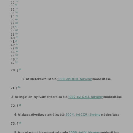
75
30.
76
31.
77
32.
78
33.
79
34.
80
35.
81
36.
82
37.
83
38.
84
39.
85
40.
86
41.
87
42.
88
43.
89
44.
90
45.
91
46.
92
47.
93
70. §
2.
Az illetékekről szóló
1990. évi XCIII. törvény
módosítása
94
71. §
3.
Az ingatlan-nyilvántartásról szóló
1997. évi CXLI. törvény
módosítása
95
72. §
4.
A lakásszövetkezetekről szóló
2004. évi CXV. törvény
módosítása
96
73. §
5.
A gazdasági társaságokról szóló
2006. évi IV. törvény
módosítása