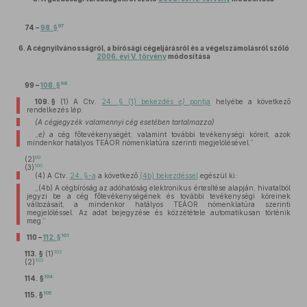
97
74 –
98. §
6.
A cégnyilvánosságról, a bírósági cégeljárásról és a végelszámolásról szóló
2006. évi V. törvény
módosítása
98
99 –
108. §
109. §
(1)
A Ctv.
24. § (1) bekezdés
e)
pontja
helyébe a következő
rendelkezés lép:
(A cégjegyzék valamennyi cég esetében tartalmazza)
„
e)
a cég főtevékenységét, valamint további tevékenységi köreit, azok
mindenkor hatályos TEÁOR nómenklatúra szerinti megjelölésével,”
99
(2)
100
(3)
(4)
A Ctv.
24. §-a
a következő
(4b) bekezdéssel
egészül ki:
„(4b) A cégbíróság az adóhatóság elektronikus értesítése alapján, hivatalból
jegyzi be a cég főtevékenységének és további tevékenységi köreinek
változásait, a mindenkor hatályos TEÁOR nómenklatúra szerinti
megjelöléssel. Az adat bejegyzése és közzététele automatikusan történik
meg.”
101
110 –
112. §
102
113. §
(1)
103
(2)
104
114. §
105
115. §