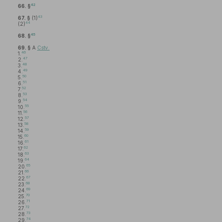
42
66. §
43
67. §
(1)
44
(2)
45
68. §
69. §
A
Cstv.
46
1.
47
2.
48
3.
49
4.
50
5.
51
6.
52
7.
53
8.
54
9.
55
10.
56
11.
57
12.
58
13.
59
14.
60
15.
61
16.
62
17.
63
18.
64
19.
65
20.
66
21.
67
22.
68
23.
69
24.
70
25.
71
26.
72
27.
73
28.
74
29.