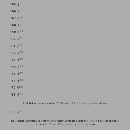
127
145. §
128
146. §
129
147. §
130
148. §
131
149. §
132
150. §
133
151. §
134
152. §
135
153. §
136
154. §
137
155. §
138
156. §
139
157. §
140
158. §
8.
A tőkepiacról szóló
2001. évi CXX. törvény
módosítása
141
159. §
10.
A jogi személlyel szemben alkalmazható büntetőjogi intézkedésekről
szóló
2001. évi CIV. törvény
módosítása