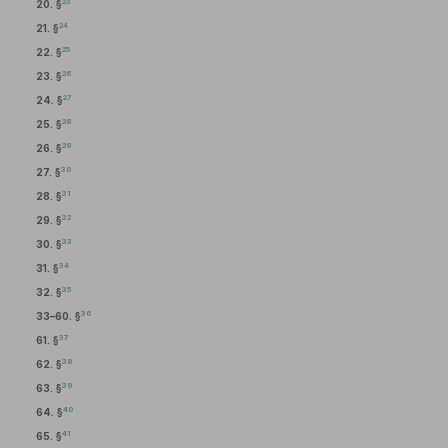
23
20. §
24
21. §
25
22. §
26
23. §
27
24. §
28
25. §
29
26. §
30
27. §
31
28. §
32
29. §
33
30. §
34
31. §
35
32. §
36
33–60. §
37
61. §
38
62. §
39
63. §
40
64. §
41
65. §