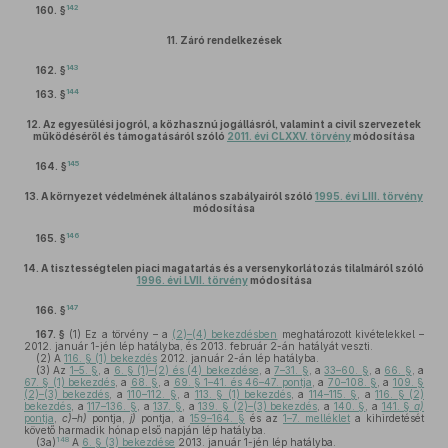
142
160. §
11.
Záró rendelkezések
143
162. §
144
163. §
12.
Az egyesülési jogról, a közhasznú jogállásról, valamint a civil szervezetek
működéséről és támogatásáról szóló
2011. évi CLXXV. törvény
módosítása
145
164. §
13.
A környezet védelmének általános szabályairól szóló
1995. évi LIII. törvény
módosítása
146
165. §
14.
A tisztességtelen piaci magatartás és a versenykorlátozás tilalmáról szóló
1996. évi LVII. törvény
módosítása
147
166. §
167. §
(1)
Ez a törvény – a
(2)–(4) bekezdésben
meghatározott kivételekkel –
2012. január 1-jén lép hatályba, és 2013. február 2-án hatályát veszti.
(2)
A
116. § (1) bekezdés
2012. január 2-án lép hatályba.
(3)
Az
1–5. §
, a
6. § (1)–(2) és (4) bekezdése
, a
7–31. §
, a
33–60. §
, a
66. §
, a
67. § (1) bekezdés
, a
68. §
, a
69. § 1–41. és 46–47. pontja
, a
70–108. §
, a
109. §
(2)–(3) bekezdés
, a
110–112. §
, a
113. § (1) bekezdés
, a
114–115. §
, a
116. § (2)
bekezdés
, a
117–136. §
, a
137. §
, a
139. § (2)–(3) bekezdés
, a
140. §
, a
141. §
a)
pontja
,
c)–h)
pontja,
j)
pontja, a
159–164. §
és az
1–7. melléklet
a kihirdetését
követő harmadik hónap első napján lép hatályba.
148
(3a)
A
6. § (3) bekezdése
2013. január 1-jén lép hatályba.