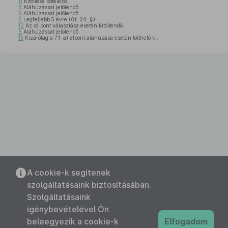
11
Kitöltése kötelező.
8
Aláhúzással jelölendő
8
Aláhúzással jelölendő
6
Legfeljebb 5 évre (Gt. 24. §)
12
Az
a)
pont választása esetén kitöltendő.
8
Aláhúzással jelölendő
13
Kizárólag a 7.1. a) alpont aláhúzása esetén tölthető ki.
A cookie-k segítenek
szolgáltatásaink biztosításában.
Szolgáltatásaink
igénybevételével Ön
beleegyezik a cookie-k
Elfogadom