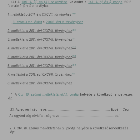
(4)
A
109. § (1) és (4) bekezdése
, valamint a
141. §
b)
és
i)
pontja
2013.
február 1-jén lép hatályba.
149
1. melléklet a 2011. évi CXCVII. törvényhez
„
3. számú melléklet
a
2006. évi V. törvényhez
150
2. melléklet a 2011. évi CXCVII. törvényhez
151
3. melléklet a 2011. évi CXCVII. törvényhez
152
4. melléklet a 2011. évi CXCVII. törvényhez
153
5. melléklet a 2011. évi CXCVII. törvényhez
154
6. melléklet a 2011. évi CXCVII. törvényhez
155
7. melléklet a 2011. évi CXCVII. törvényhez
8. melléklet a 2011. évi CXCVII. törvényhez
1. A
Ctv.
10. számú mellékletének1.1
. pontja
helyébe a következő rendelkezés
lép:
„1.1. Az egyéni cég neve: ………………………………………………………… Egyéni Cég
Az egyéni cég rövidített cégneve:………………………………………………… ec.”
2. A Ctv.
10. számú mellékletének
2. pontja helyébe a következő rendelkezés
lép: