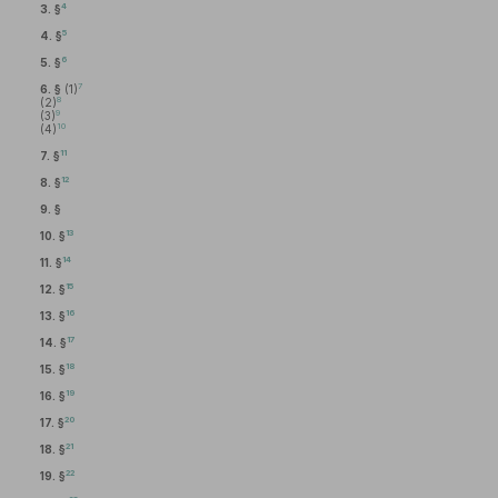
4
3. §
5
4. §
6
5. §
7
6. §
(1)
8
(2)
9
(3)
10
(4)
11
7. §
12
8. §
9. §
13
10. §
14
11. §
15
12. §
16
13. §
17
14. §
18
15. §
19
16. §
20
17. §
21
18. §
22
19. §