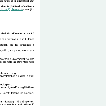
gáltatók és a gazdasági élet
mére és jólétének növelésére
L) cikk (3) bekezdés
e alapján
ülönös tekintettel a családi
gának érvényesülése különös
altak szerint támogatja a
adást, és gyors, méltányos
lsősorban a gyermekek felelős
ok számára az otthonteremtés
tás illeti meg.
csolatról és a családi életről
et kapjon.
masan igazodó szolgáltatások
 között történő napközbeni
at a házasság intézményének,
rmeknevelés értékét közvetítő