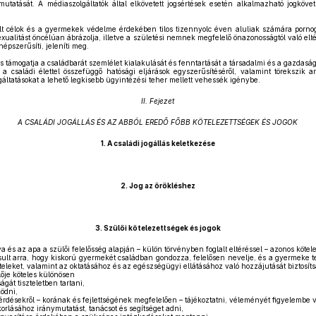
utatását. A médiaszolgáltatók által elkövetett jogsértések esetén alkalmazható jogköv
lt célok és a gyermekek védelme érdekében tilos tizennyolc éven aluliak számára pornogr
xualitást öncélúan ábrázolja, illetve a születési nemnek megfelelő önazonosságtól való elt
épszerűsíti, jeleníti meg.
és támogatja a családbarát szemlélet kialakulását és fenntartását a társadalmi és a gazdasá
 családi élettel összefüggő hatósági eljárások egyszerűsítéséről, valamint törekszik a
gáltatásokat a lehető legkisebb ügyintézési teher mellett vehessék igénybe.
II. Fejezet
A CSALÁDI JOGÁLLÁS ÉS AZ ABBÓL EREDŐ FŐBB KÖTELEZETTSÉGEK ÉS JOGOK
1.
A családi jogállás keletkezése
2.
Jog az örökléshez
3.
Szülői kötelezettségek és jogok
és az apa a szülői felelősség alapján – külön törvényben foglalt eltéréssel – azonos kötele
sult arra, hogy kiskorú gyermekét családban gondozza, felelősen nevelje, és a gyermeke test
eleket, valamint az oktatásához és az egészségügyi ellátásához való hozzájutását biztosíts
ője köteles különösen
át tiszteletben tartani,
ödni,
érdésekről – korának és fejlettségének megfelelően – tájékoztatni, véleményét figyelembe 
rlásához iránymutatást, tanácsot és segítséget adni,