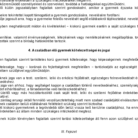
nyesítése érdekében a szükséges intézkedéseket megtenni,
közreműködő személyekkel és szervekkel, továbbá a hatóságokkal együttműködni,
l külön jogszabályban foglaltak szerint gondoskodni, amikor a gyermek éjszaka kö
ekre tekintettel kapott támogatást a gyermek gondozására, nevelésére fordítani.
e jogosult arra, hogy a gyermeke felelős nevelését segítő ellátásokról tájékoztatást, nevel
yben meghatározott módon és kivételekkel – kiskorú gyermek esetén a saját szükséges ta
enítése, valamint érvényességének, létezésének vagy nemlétezésének megállapítása, to
ttak szerint a bíróság hatáskörébe tartozik.
4.
A családban élő gyermek kötelezettségei és jogai
n foglaltak szerint tanköteles korú gyermek kötelessége, hogy képességeinek megfelel
lessége, hogy – korának és fejlettségének megfelelően – tartózkodjék az egészségét k
ében szülőjével együttműködjön.
k joga van a testi, szellemi, lelki és erkölcsi fejlődését, egészséges felnevelkedését és j
kedéshez.
oga van ahhoz, hogy segítséget kapjon a családban történő nevelkedéséhez, személyisé
yzet elhárításához, a társadalomba való beilleszkedéséhez.
eitől vagy más hozzátartozóitól csak saját testi, lelki és szellemi fejlődése érdekéb
tó el.
árólag anyagi okból fennálló veszélyeztetettség miatt nem szabad családjától elválasztan
ek családon belüli ellátásának feltételeit szükség szerint biztosítsa.
tott kiskorú gyermeknek a legrövidebb időn belül vissza kell kerülnie családjához, ha e
ek érdekében az állam minden szükséges intézkedést megtesz.
k külön törvényben foglaltak szerint tartási kötelezettsége áll fenn azon szülőjével 
III. Fejezet