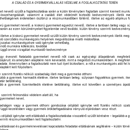
A CSALÁD ÉS A GYERMEKVÁLLALÁS VÉDELME A FOGLALKOZTATÁS TERÉN
t nevelő szülőt a foglalkoztatása során a külön törvényben foglaltak szerint kiemelt munkaj
sszehangolását, valamint a családi élet védelmét biztosító kedvezmények illetik m
hetőségének érdekében ösztönzi a részmunkaidőben történő, illetve az egyéb atipikus fo
rú gyermeket nevelő, a kiskorú gyermeket egyedül nevelő, illetve a tartósan beteg vagy 
a során az ezen körülményeket figyelembe vevő további, külön törvény szerinti kedvezménye
illetve a kiskorú gyermeket nevelő szülőt külön törvény szerinti kedvezmények illetik meg
yuló szerződés munkavégzés helyének megváltozása miatti módosítása,
z éjszakai munkavégzésre való igénybe vehetőség,
ndő munkára kötelezés, továbbá
függő orvosi vizsgálat munkaidő-kedvezménye
egy évesnél fiatalabb gyermeket nevelő nőt csak az egészségi állapotának megfele
zzájárult, és amelyben alapbére nem kevesebb, mint a megelőző munkakörében. A megfele
eladata. Amennyiben a foglalkoztató nem tud ilyet biztosítani, a nőt a munkavégzés alól fel 
lapbért kell folyósítani.
 szerinti fizetés nélküli szabadság illeti meg a gyermeke otthoni
lább a gyermek harmadik életéve, illetve tartósan beteg, súlyosan fogyatékos gyermek, i
tár betöltéséig,
bb a gyermek tizenkettedik életéve betöltéséig, illetve ezt követően a személyes ápol
szerinti felmondási védelem alatt áll, ha
gyermeket nevel,
adságon vagy a gyermek otthoni gondozása céljából igénybe vett fizetés nélküli szab
efüggő kezelésben vagy gyermek örökbefogadására irányuló eljárásban vesz részt.
éljából igénybe vett ellátásból a foglalkoztatásba visszatérő szülőt kérésére – legalább 
zerinti részmunkaidőben kell foglalkoztatni.
llalással és gyermekneveléssel kapcsolatos feladatai ellátásának segítésére – külön törvé
ságra,