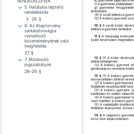
RENDELKEZÉSEK
e)
gyermeke jogainak érvé
f)
a gyermeke ellátásában 
5. Hatályba léptető
g)
gyermeke felügyeletérő
tartózkodik.
rendelkezés
(4)
A szülő köteles a gyerm
26. §
(5)
A kiskorú gyermek szülőj
6. Az Alaptörvény
10. §
A szülő külön törvén
köteles a gyermek tartására.
sarkalatosságra
vonatkozó
11. §
A házasság érvénytel
külön törvényben meghatározo
követelményének való
megfelelés
27. §
12. §
(1)
A külön törvénybe
7. Módosuló
kötelezettségének.
jogszabályok
(2)
A kiskorú gyermek köte
gondozása és nevelése érdek
28–29. §
13. §
(1)
A kiskorú gyermekne
környezetében történő nevel
(2)
A kiskorú gyermeknek j
fejlődését veszélyeztető hel
(3)
A kiskorú gyermek szül
esetekben és módon választha
(4)
A kiskorú gyermeket kiz
ilyen esetben a kiskorú gyerm
(5)
A családjától elválasz
feltételei teljesülnek. Enn
14. §
A nagykorú gyermekne
kívül nem képes eltartani.