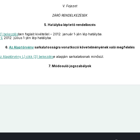
V. Fejezet
ZÁRÓ RENDELKEZÉSEK
5.
Hatályba léptető rendelkezés
2) bekezdés
ben foglalt kivétellel – 2012. január 1-jén lép hatályba.
 §
2012. július 1-jén lép hatályba.
6.
Az Alaptörvény
sarkalatosságra vonatkozó követelményének való megfelelés
z Alaptörvény L) cikk (3) bekezdés
e alapján sarkalatosnak minősül.
7.
Módosuló jogszabályok