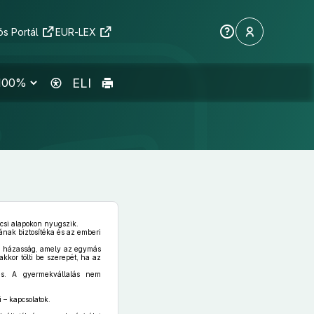
s Portál
EUR-LEX
ELI
lcsi alapokon nyugszik.
nak biztosítéka és az emberi
 a házasság, amely az egymás
kkor tölti be szerepét, ha az
és. A gyermekvállalás nem
 – kapcsolatok.