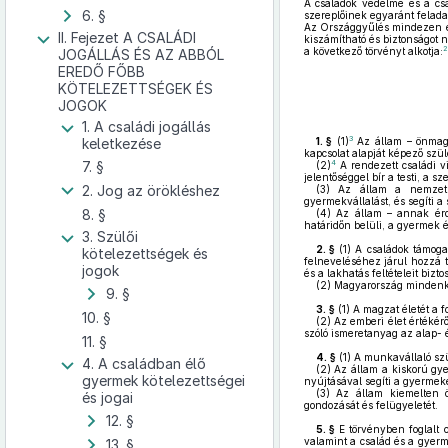
A családok védelme és a csa
6. §
szereplőinek egyaránt feladat
Az Országgyűlés mindezen ér
II. Fejezet A CSALÁDI
kiszámítható és biztonságot 
2
a következő törvényt alkotja:
JOGÁLLÁS ÉS AZ ABBÓL
EREDŐ FŐBB
KÖTELEZETTSÉGEK ÉS
JOGOK
1. A családi jogállás
3
keletkezése
1. §
(1)
Az állam – önmaguk
kapcsolat alapját képező szü
7. §
4
(2)
A rendezett családi 
jelentőséggel bír a testi, a 
2. Jog az örökléshez
(3)
Az állam a nemzet fe
gyermekvállalást, és segíti 
8. §
(4)
Az állam – annak érd
határidőn belüli, a gyermek ér
3. Szülői
2. §
(1)
A családok támogat
kötelezettségek és
felneveléséhez járul hozzá 
jogok
és a lakhatás feltételeit biztos
(2)
Magyarország mindenkor
9. §
3. §
(1)
A magzat életét a fo
10. §
(2)
Az emberi élet értékéről
szóló ismeretanyag az alap- é
11. §
4. §
(1)
A munkavállaló szü
4. A családban élő
(2)
Az állam a kiskorú gye
gyermek kötelezettségei
nyújtásával segíti a gyermeke
(3)
Az állam kiemelten ös
és jogai
gondozását és felügyeletét.
12. §
5. §
E törvényben foglalt 
valamint a család és a gyerm
13. §