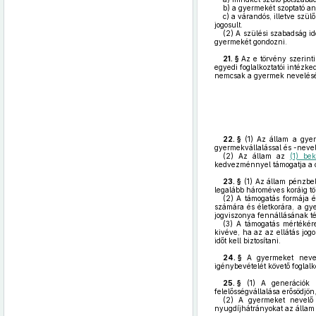
b)
a gyermekét szoptató a
c)
a várandós, illetve szül
jogosult.
(2)
A szülési szabadság id
gyermekét gondozni.
21. §
Az e törvény szerint
egyedi foglalkoztatói intézke
nemcsak a gyermek nevelésébő
22. §
(1)
Az állam a gyerm
gyermekvállalással és -nevelé
(2)
Az állam az
(1) be
kedvezménnyel támogatja a c
23. §
(1)
Az állam pénzbeli
legalább hároméves koráig tö
(2)
A támogatás formája é
számára és életkorára, a gye
jogviszonya fennállásának tén
(3)
A támogatás mértékére,
kivéve, ha az az ellátás jog
időt kell biztosítani.
24. §
A gyermeket nevelő
igénybevételét követő foglal
25. §
(1)
A generációk k
felelősségvállalása erősödjön
(2)
A gyermeket nevelő s
nyugdíjhátrányokat az állam k