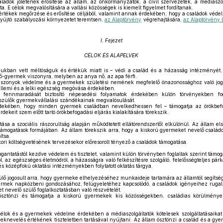
ládok jólétének erősítése az állam, az önkormányzatok, a civil szervezetek, a médiaszol
a. E célok megvalósítására a vallási közösségek is kiemelt figyelmet fordítanak.
tékek megőrzése és erősítése céljából, valamint annak érdekében, hogy a családok védel
nyújtó szabályozási környezetet teremtsen,
az Alaptörvény
végrehajtására,
az Alaptörvény 
I. Fejezet
CÉLOK ÉS ALAPELVEK
ban vett méltóságuk és értékük miatt is – védi a család és a házasság intézményét, k
lő-gyermek viszonyra, melyben az anya nő, az apa férfi.
viszonyok védelme és a gyermekek születési nemének megfelelő önazonossághoz való jo
szellemi és a lelki egészség megóvása érdekében.
nnmaradását biztosító népesedési folyamatok érdekében külön törvényekben fogl
a szülők gyermekvállalási szándékainak megvalósulását.
ekében, hogy minden gyermek családban nevelkedhessen fel – támogatja az örökbefog
dekeit szem előtt tartó örökbefogadási eljárás kialakítására törekszik.
ása a szociális rászorultság alapján működtetett ellátórendszertől elkülönül. Az állam e
támogatások formájában. Az állam törekszik arra, hogy a kiskorú gyermeket nevelő család
ítsa.
i költségvetésének tervezésekor előresorolt tényező a családok támogatása.
gantatástól kezdve védelem és tisztelet, valamint külön törvényben foglaltak szerint támoga
, az egészséges életmódról, a házasságra való felkészítésre szolgáló, felelősségteljes párkap
s középfokú oktatási intézményekben folytatott oktatás tárgya.
lő jogosult arra, hogy gyermeke elhelyezéséhez munkaideje tartamára az államtól segítség
rmek napközbeni gondozásához, felügyeletéhez kapcsolódó, a családok igényeihez rugal
t nevelő szülő foglalkoztatásban való részvételét.
ztönzi és támogatja a kiskorú gyermekek kis közösségekben, családias körülmények
célok és a gyermekek védelme érdekében a médiaszolgáltatók kötelesek szolgáltatásaik
eknevelés értékének tiszteletben tartásával nyújtani. Az állam ösztönzi a család és a gye