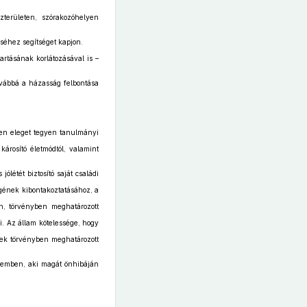
zterületen, szórakozóhelyen
éséhez segítséget kapjon.
rtásának korlátozásával is –
vábbá a házasság felbontása
ően eleget tegyen tanulmányi
árosító életmódtól, valamint
ólétét biztosító saját családi
gének kibontakoztatásához, a
en, törvényben meghatározott
i. Az állam kötelessége, hogy
nnek törvényben meghatározott
szemben, aki magát önhibáján