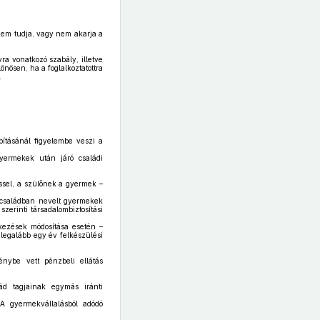
nem tudja, vagy nem akarja a
a vonatkozó szabály, illetve
önösen, ha a foglalkoztatottra
.
ításánál figyelembe veszi a
gyermekek után járó családi
ssel, a szülőnek a gyermek –
a családban nevelt gyermekek
zerinti társadalombiztosítási
lkezések módosítása esetén –
 legalább egy év felkészülési
nybe vett pénzbeli ellátás
ád tagjainak egymás iránti
A gyermekvállalásból adódó