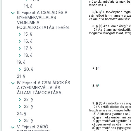
műsorok, médiatartalmak bem
rendelkezik.
14. §
5
III. Fejezet A CSALÁD ÉS A
5/A. §
E törvényben fogla
elérhetővé tenni, amely a sze
GYERMEKVÁLLALÁS
valamint a homoszexualitást n
VÉDELME A
6. §
(1)
Az állam elősegíti 
FOGLALKOZTATÁS TERÉN
(2)
Az állam gondoskodik a
megillető támogatásokat, szol
15. §
16. §
17. §
18. §
19. §
6
7. §
20. §
21. §
IV. Fejezet A CSALÁDOK ÉS
7
8. §
A GYERMEKVÁLLALÁS
ÁLLAMI TÁMOGATÁSA
22. §
9. §
(1)
A családban az anya 
23. §
(2)
A szülő köteles és jogo
fejlődéséhez szükséges feltét
24. §
(3)
A kiskorú gyermek szül
a)
gyermeke emberi méltóság
25. §
b)
gyermekével együttműk
c)
gyermekét az őt érintő k
V. Fejezet ZÁRÓ
d)
gyermekének jogai gyako