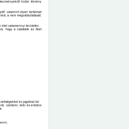
etkezményekről külön törvény
áf, valamint olyan tartalmat
érést, a nem megváltoztatását,
gi élet valamennyi területén.
rra, hogy a családok az őket
zettségekkel és jogokkal bír.
i, szellemi, lelki és erkölcsi
a.
venni,