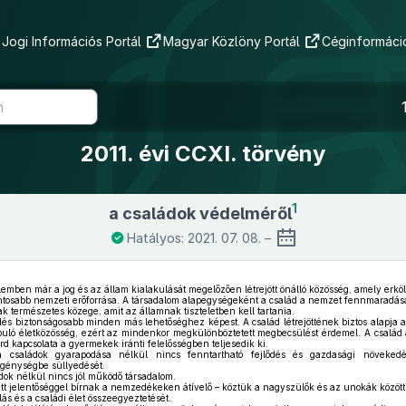
Jogi Információs Portál
Magyar Közlöny Portál
Céginformáció
2011. évi CCXI. törvény
1
a családok védelméről
Hatályos: 2021. 07. 08. –
lemben már a jog és az állam kialakulását megelőzően létrejött önálló közösség, amely erkö
ntosabb nemzeti erőforrása. A társadalom alapegységeként a család a nemzet fennmaradásá
 természetes közege, amit az államnak tiszteletben kell tartania.
dés biztonságosabb minden más lehetőséghez képest. A család létrejöttének biztos alapja
apuló életközösség, ezért az mindenkor megkülönböztetett megbecsülést érdemel. A család a
árd kapcsolata a gyermekek iránti felelősségben teljesedik ki.
 családok gyarapodása nélkül nincs fenntartható fejlődés és gazdasági növeked
génységbe süllyedését.
k nélkül nincs jól működő társadalom.
ett jelentőséggel bírnak a nemzedékeken átívelő – köztük a nagyszülők és az unokák közötti
ás és a családi élet összeegyeztetését.