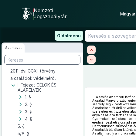
Nemzeti
Magyar 
Jogszabálytár
Ugrás
Oldalmenü
a
tartalomra
Szerkezet
2011. évi CCXI. törvény
a családok védelméről
I. Fejezet CÉLOK ÉS
ALAPELVEK
1. §
A család az emberi történe
A család Magyarország legfo
2. §
személyiség kibontakozásának
A családban történő nevelke
3. §
szeretetén és tiszteletén al
anya és az apa tartós és szil
4. §
Gyermekek születése és a
eredményezheti a család sze
5. §
Harmonikusan működő családo
A családok életében kitüntet
5/A. §
Az állam segíti a munkavállal