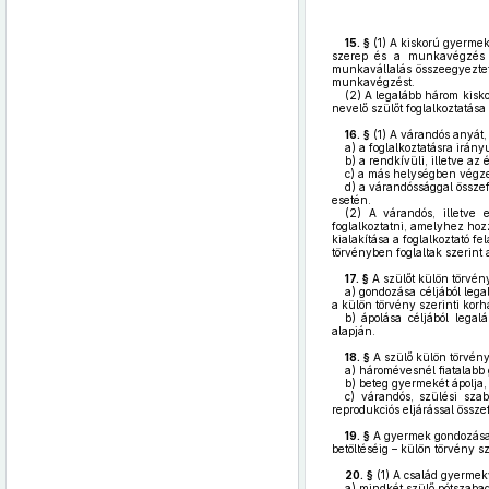
15. §
(1)
A kiskorú gyermeke
szerep és a munkavégzés ö
munkavállalás összeegyeztet
munkavégzést.
(2)
A legalább három kisko
nevelő szülőt foglalkoztatás
16. §
(1)
A várandós anyát, 
a)
a foglalkoztatásra irán
b)
a rendkívüli, illetve a
c)
a más helységben végze
d)
a várandóssággal össze
esetén.
(2)
A várandós, illetve 
foglalkoztatni, amelyhez ho
kialakítása a foglalkoztató f
törvényben foglaltak szerint a
17. §
A szülőt külön törvény
a)
gondozása céljából lega
a külön törvény szerinti korha
b)
ápolása céljából legalá
alapján.
18. §
A szülő külön törvény 
a)
háromévesnél fiatalabb 
b)
beteg gyermekét ápolja,
c)
várandós, szülési szab
reprodukciós eljárással össz
19. §
A gyermek gondozása c
betöltéséig – külön törvény s
20. §
(1)
A család gyermekvá
a)
mindkét szülő pótszabad