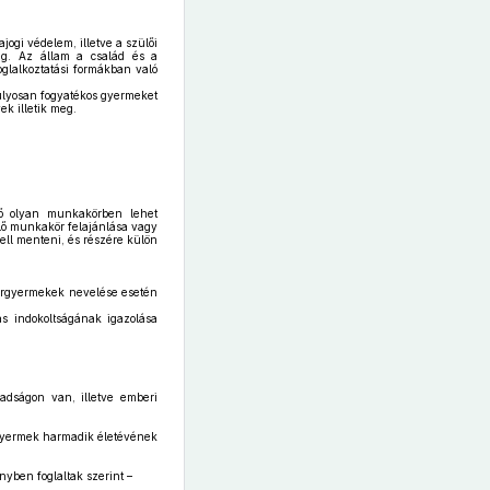
ogi védelem, illetve a szülői
eg. Az állam a család és a
glalkoztatási formákban való
súlyosan fogyatékos gyermeket
k illetik meg.
lő olyan munkakörben lehet
lő munkakör felajánlása vagy
kell menteni, és részére külön
kergyermekek nevelése esetén
ás indokoltságának igazolása
adságon van, illetve emberi
a gyermek harmadik életévének
nyben foglaltak szerint –