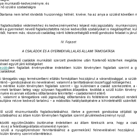
nya munkaidő-kedvezményre, és
ő nő szülési szabadságra
őtartama nem lehet rövidebb huszonnégy hétnél, kivéve, ha az anya a szülést követően 
i foglalkoztatási védelmekhez és kedvezményekhez képest más jogszabály, munkaviszonyr
dés a gyermeket nevelő foglalkoztatottra nézve kedvezőbb szabályokat is megállapíthat, kül
l, hanem más, rászoruló családtag iránti kötelezettségből eredő gondozási feladat is járul
IV. Fejezet
A CSALÁDOK ÉS A GYERMEKVÁLLALÁS ÁLLAMI TÁMOGATÁSA
eket nevelő családok munkából szerzett jövedelme után fizetendő közterhek megállap
ssel együtt járó költségeket.
kezdés
ben foglaltak érvényesítése érdekében külön törvényben foglaltak szerint a 
saládokat.
 támogatás vagy természetbeni ellátás formájában hozzájárul a várandóssággal, a szülé
rténő – gondozásával és nevelésével, valamint a taníttatásával összefüggő költségeihez.
s mértéke külön törvényben foglaltak szerint – így különösen a család szerkezetére, 
rmek tartósan beteg vagy súlyosan fogyatékos állapotára, továbbá a szülő külön törvény s
yére és annak előzetes időtartamára tekintettel – családonként eltérő.
 valamint a támogatásra való jogosultság időtartamára és feltételeire vonatkozó rende
osultjára nézve kedvező tartalmú – a módosítás hatálybalépésére a kihirdetésétől számított
 szülő részmunkaidős foglalkoztatásához, illetve a gyermek gondozása céljából igé
koztatásához az állam külön törvényben foglaltak szerint járulékkedvezményt nyújt.
özötti együttműködés ösztönzése érdekében az állam törekszik arra, hogy a csal
, és ez a felelősségvállalás elismerést nyerjen.
zülő a nyugdíjrendszer fenntartásához a gyermek(ek) felnevelésével hozzájárul. 
ülön törvény szerint ellentételezi.