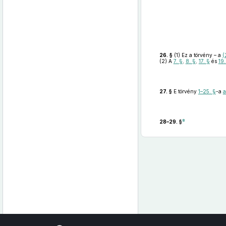
26. §
(1)
Ez a törvény – a
(
(2)
A
7. §
,
8. §
,
17. §
és
19.
27. §
E törvény
1–25. §
-a
a
8
28–29. §
Az oldalmenübe visszatéréshez