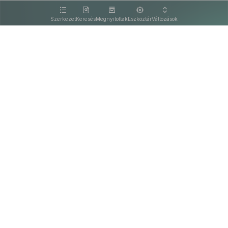
kattintva olvashat.
Szerkezet
Keresés
Megnyitottak
Eszköztár
Változások
Kapcsolat
Felhasználási feltételek
PDF
Akadálymentesítési nyilatkozat
Adatkezelési tájékoztató