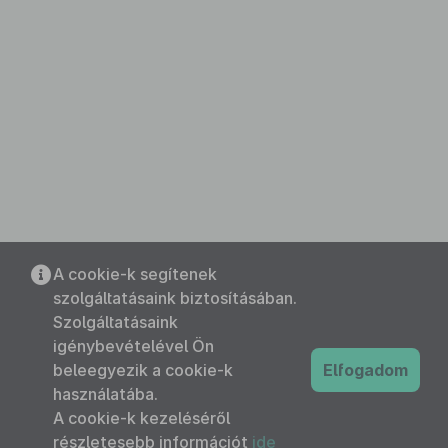
A cookie-k segítenek
szolgáltatásaink biztosításában.
Szolgáltatásaink
igénybevételével Ön
beleegyezik a cookie-k
Elfogadom
használatába.
A cookie-k kezeléséről
részletesebb információt
ide