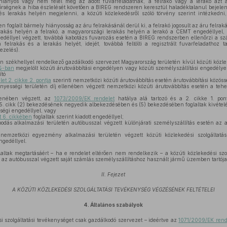
, hiányos vagy nem felel meg az adott fuvarfeladatnak, a felrakó vagy a lerakó azt 
ségnek a hiba észlelését követően a BIREG rendszeren keresztül haladéktalanul bejelent
 és lerakás helyén megjelenni, a közúti közlekedésről szóló törvény szerint intézkedni
en foglalt bármely hiányosság az áru felrakásánál derül ki, a felrakó jogosult az áru felra
rakás helyén a felrakó, a magyarországi lerakás helyén a lerakó a CEMT engedéllyel
déllyel végzett, továbbá kabotázs fuvarozás esetén a BIREG rendszerben ellenőrzi a szállít
 felrakás és a lerakás helyét, idejét, továbbá feltölti a regisztrált fuvarfeladathoz t
zelés).
n székhellyel rendelkező gazdálkodó szervezet Magyarország területén kívül közúti közle
 §-ban
megjelölt közúti árutovábbítási engedélyen vagy közúti személyszállítási engedélyen
ító
t 2. cikke 2. pontja
szerinti nemzetközi közúti árutovábbítás esetén árutovábbítási közöss
ességi területén díj ellenében végzett nemzetközi közúti árutovábbítás esetén a teh
lenében végzett, az
1073/2009/EK rendelet
hatálya alá tartozó és a 2. cikke 1. pon
 5. cikk (2) bekezdésének negyedik albekezdésében és (5) bekezdésében foglaltak kivételé
ségi engedéllyel, vagy
 6. cikkében
foglaltak szerint kiadott engedéllyel;
ás alkalmazási területén autóbusszal végzett különjárati személyszállítás esetén az 
nemzetközi egyezmény alkalmazási területén végzett közúti közlekedési szolgáltatá
ngedéllyel.
altak megtartásáért – ha e rendelet eltérően nem rendelkezik – a közúti közlekedési szo
ve az autóbusszal végzett saját számlás személyszállításhoz használt jármű üzemben tartója 
II. Fejezet
A KÖZÚTI KÖZLEKEDÉSI SZOLGÁLTATÁSI TEVÉKENYSÉG VÉGZÉSÉNEK FELTÉTELEI
4.
Általános szabályok
i szolgáltatási tevékenységet csak gazdálkodó szervezet – ideértve az
1071/2009/EK rende