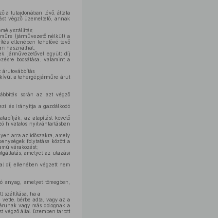
ző a tulajdonában lévő, általa
ítást végző üzemeltető, annak
emélyszállítás;
rműre (járművezető nélkül) a
rítés ellenében lehetővé tevő
san használhat,
ek járművezetővel együtt díj
ezésre bocsátása, valamint a
z árutovábbítás
ívül a tehergépjárműre árut
ábbítás során az azt végző
zi és irányítja a gazdálkodó
apítják; az alapítást követő
ó hivatalos nyilvántartásban
lyen arra az időszakra, amely
kenységek folytatása között a
tamú várakozást;
lgáltatás, amelyet az utazási
zal díj ellenében végzett nem
lló anyag, amelyet tömegben,
 szállítása, ha a
e vette, bérbe adta, vagy az a
a az árunak vagy más dolognak a
ást végző által üzemben tartott