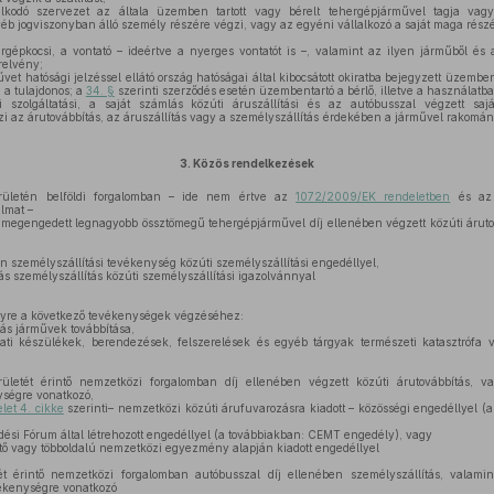
álkodó szervezet az általa üzemben tartott vagy bérelt tehergépjárművel tagja va
 jogviszonyban álló személy részére végzi, vagy az egyéni vállalkozó a saját maga részé
épkocsi, a vontató – ideértve a nyerges vontatót is –, valamint az ilyen járműből és az
erelvény;
et hatósági jelzéssel ellátó ország hatóságai által kibocsátott okiratba bejegyzett üzembe
 a tulajdonos; a
34. §
szerinti szerződés esetén üzembentartó a bérlő, illetve a használatba
szolgáltatási, a saját számlás közúti áruszállítási és az autóbusszal végzett sajá
 az árutovábbítás, az áruszállítás vagy a személyszállítás érdekében a járművel rakomán
3.
Közös rendelkezések
ületén belföldi forgalomban – ide nem értve az
1072/2009/EK rendeletben
és a
lmat –
megengedett legnagyobb össztömegű tehergépjárművel díj ellenében végzett közúti áruto
n személyszállítási tevékenység közúti személyszállítási engedéllyel,
s személyszállítás közúti személyszállítási igazolvánnyal
yre a következő tevékenységek végzéséhez:
ás járművek továbbítása,
ti készülékek, berendezések, felszerelések és egyéb tárgyak természeti katasztrófa 
letét érintő nemzetközi forgalomban díj ellenében végzett közúti árutovábbítás, va
nységre vonatkozó,
et 4. cikke
szerinti– nemzetközi közúti árufuvarozásra kiadott – közösségi engedéllyel (a
si Fórum által létrehozott engedéllyel (a továbbiakban: CEMT engedély), vagy
tő vagy többoldalú nemzetközi egyezmény alapján kiadott engedéllyel
t érintő nemzetközi forgalomban autóbusszal díj ellenében személyszállítás, valamin
vékenységre vonatkozó