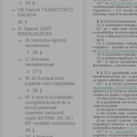
34. §
29
(2)
Az
1071/2009/EK ren
rendelkezéseit alkalmazni k
VIII. Fejezet TÁJÉKOZTATÓ
függetlenül – 2,5 tonnát 
KIADÁSA
ellenében közúti árutovábbít
35. §
8. §
(1)
Közúti közlekedési 
(2)
A közlekedési hatóság 
IX. Fejezet ZÁRÓ
30
a)
az – akár csak részb
árutovábbítási tevékenységre
RENDELKEZÉSEK
b)
az autóbusszal díj ellen
16. Hatályba léptető
ad ki.
(3)
A közlekedési hatóság
rendelkezés
engedély) – továbbá az ahho
az
1071/2009/EK rendeletbe
36. §
(4)
A közlekedési hatóság 
(5)
A kiadott engedélyek, 
17. Átmeneti
31
(6)
A közúti közlekedési
rendelkezések
tekintetében – a természetes
37. §
9. §
(1)
A gazdálkodó szer
követelményének, ha – a gazd
18. Az Európai Unió
az egyéni vállalkozó, valami
jogának való megfelelés
32
(2)
A jó hírnév követel
továbbiakban: 1071/2009/EK 
38. §
valamint a jó hírnévre alka
írásbeli és szóbeli vizsga telj
19. A közúti közlekedési
(3)
Nem felel meg a jó hí
szolgáltatásokról és a
a)
a gazdálkodó szervezet,
miatt elvesztette,
közúti járművek
b)
aki egyéni vállalkozói j
üzemben tartásáról
c)
aki vezető vagy szakmai
valamint a fizetőképtelenségé
szóló 89/1988. (XII. 20.)
d)
aki vezető, szakmai irá
MT rendelet módosítása
engedélyét (ideértve a koráb
közlekedési hatóság a
17. § 
39. §
33
(4)
A
(3) bekezdésben
f
engedély visszavonását megál
20. A Nemzeti