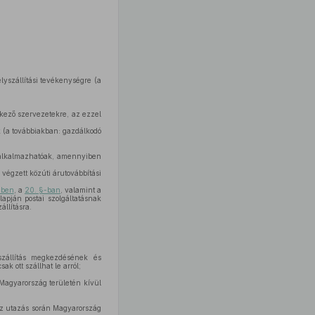
lyszállítási tevékenységre (a
kező szervezetekre, az ezzel
k (a továbbiakban: gazdálkodó
 alkalmazhatóak, amennyiben
végzett közúti árutovábbítási
ében
, a
20. §-ban
, valamint a
lapján postai szolgáltatásnak
állításra.
szállítás megkezdésének és
k ott szállhat le arról;
Magyarország területén kívül
az utazás során Magyarország