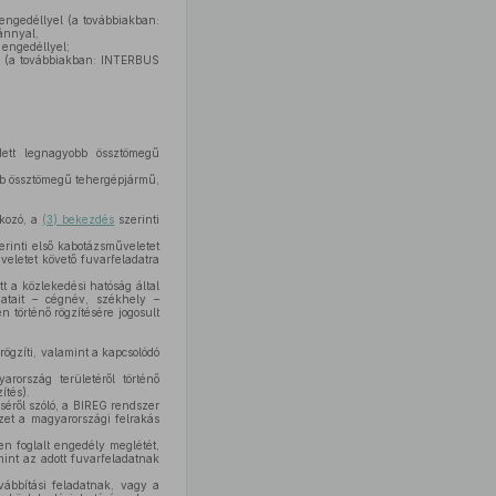
 engedéllyel (a továbbiakban:
ánnyal,
t engedéllyel;
s (a továbbiakban: INTERBUS
g
dett legnagyobb össztömegű
obb össztömegű tehergépjármű,
tkozó, a
(3) bekezdés
szerinti
rinti első kabotázsműveletet
veletet követő fuvarfeladatra
t a közlekedési hatóság által
datait – cégnév, székhely –
 történő rögzítésére jogosult
rögzíti, valamint a kapcsolódó
rország területéről történő
ítés).
séről szóló, a BIREG rendszer
zet a magyarországi felrakás
en foglalt engedély meglétét,
mint az adott fuvarfeladatnak
ábbítási feladatnak, vagy a