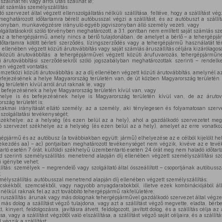
zállhat fel vagy arról utas szállhat le;
át számlás személyszállítás:
 szervezet által végzett ellenszolgáltatás nélküli szállítása, feltéve, hogy a szállítást vég
 meghatározott időtartamra bérelt autóbusszal végzi a szállítást, és az autóbuszt a száll
zonyban, munkavégzésre irányuló egyéb jogviszonyban álló személy vezeti, vagy
olgáltatásokról szóló törvényben meghatározott, a 3.1. pontban nem említett saját számlás sz
az a tehergépjármű, amely nincs a bérlő tulajdonában, de amelyet a bérlő – a tehergépjá
őtartamra kötött bérleti szerződés, lízingszerződés vagy a tehergépjármű használatát té
 ellenében végzett közúti árutovábbítás vagy saját számlás áruszállítás céljára kizárólago
közúti árutovábbítás: a tehergépjárművel végzett közúti árufuvarozás, tehergépjárműn
i árutovábbítási szerződésekről szóló jogszabályban meghatározottak szerinti – rendelk
en végzett vontatás;
mzetközi közúti árutovábbítás: az a díj ellenében végzett közúti árutovábbítás, amelynél a
ejezésének a helye Magyarország területén van, de út közben Magyarország területén k
 területén kívül arról árut raknak le, vagy
befejezésének a helye Magyarország területén kívül van, vagy
ye is és befejezésének helye is Magyarország területén kívül van, de az árutov
szág területét is;
akmai irányítását ellátó személy: az a személy, aki ténylegesen és folyamatosan szerve
szolgáltatási tevékenységét;
ékhelye: az a helység (és ezen belül az a hely), ahol a gazdálkodó szervezetet megal
ó szervezet székhelye az a helység (és ezen belül az a hely), amelyet az erre vonatkoz
gépjármű és az autóbusz (a továbbiakban együtt: jármű) elhelyezése az e célból kijelölt he
 bekezdés aa) – ac) pontjaiban meghatározott tevékenységet nem végzik, kivéve az e tevé
rtó esetén 7 órát, külföldi székhelyű üzembentartó esetén 24 órát meg nem haladó időtar
zerinti személyszállítás: menetrend alapján díj ellenében végzett személyszállítási szo
i igénybe vehet;
ítás: személyek – megrendelő vagy szolgáltató által összeállított – csoportjának autóbuss
;
élyszállítás: autóbusszal menetrend alapján díj ellenében végzett személyszállítás;
ecskékből, szemcsékből, vagy nagyobb anyagdarabokból, illetve ezek kombinációjából á
nélkül raknak fel az azt továbbító tehergépjármű rakfelületére;
ruszállítás: árunak vagy más dolognak tehergépjárművel gazdálkodó szervezet által végzett
 más dolog a szállítást végző tulajdona, vagy azt a szállítást végző megvette, eladta, bérb
tott, kinyert, feldolgozásra, javításra átvett, feldolgozott, javított dolog, és a szállítás célj
sa, vagy a szállítást végzőtől való elszállítása, a szállítást végző saját céljaira, és a szállít
végzik a szállítást;