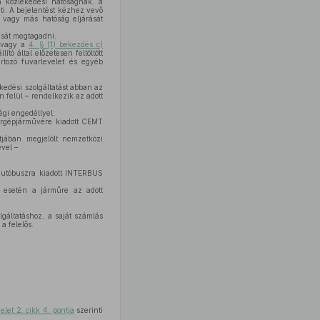
a közlekedési hatóságnak, a
i. A bejelentést kézhez vevő
, vagy más hatóság eljárását
kását megtagadni.
, vagy a
4. § (1) bekezdés c)
ó által előzetesen feltöltött
artozó fuvarlevelet és egyéb
kedési szolgáltatást abban az
 felül – rendelkezik az adott
égi engedéllyel;
ergépjárművére kiadott CEMT
tjában megjelölt nemzetközi
vel –
autóbuszra kiadott INTERBUS
s esetén a járműre az adott
lgáltatáshoz, a saját számlás
a felelős.
let 2. cikk 4. pontja
szerinti