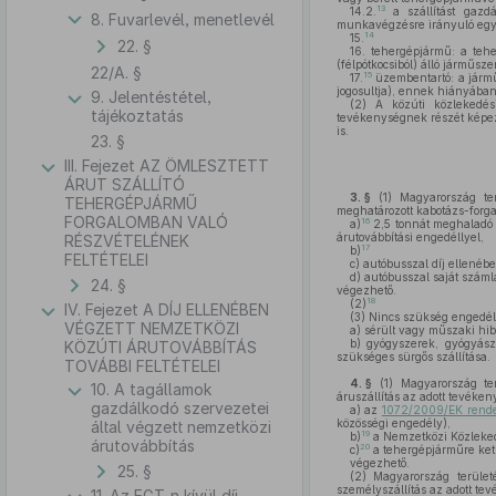
13
14.2.
a szállítást gazd
8. Fuvarlevél, menetlevél
munkavégzésre irányuló egyéb
14
15.
22. §
16.
tehergépjármű: a teherg
(félpótkocsiból) álló járműsz
22/A. §
15
17.
üzembentartó: a járműv
jogosultja), ennek hiányában
9. Jelentéstétel,
(2)
A közúti közlekedési 
tájékoztatás
tevékenységnek részét képezi
is.
23. §
III. Fejezet AZ ÖMLESZTETT
ÁRUT SZÁLLÍTÓ
3. §
(1)
Magyarország ter
TEHERGÉPJÁRMŰ
meghatározott kabotázs-forga
FORGALOMBAN VALÓ
16
a)
2,5 tonnát meghaladó 
árutovábbítási engedéllyel,
RÉSZVÉTELÉNEK
17
b)
FELTÉTELEI
c)
autóbusszal díj ellenébe
d)
autóbusszal saját számlá
24. §
végezhető.
18
(2)
IV. Fejezet A DÍJ ELLENÉBEN
(3)
Nincs szükség engedél
VÉGZETT NEMZETKÖZI
a)
sérült vagy műszaki hib
b)
gyógyszerek, gyógyásza
KÖZÚTI ÁRUTOVÁBBÍTÁS
szükséges sürgős szállítása.
TOVÁBBI FELTÉTELEI
4. §
(1)
Magyarország terü
10. A tagállamok
áruszállítás az adott tevéke
gazdálkodó szervezetei
a)
az
1072/2009/EK rendel
közösségi engedély),
által végzett nemzetközi
19
b)
a Nemzetközi Közlekedé
árutovábbítás
20
c)
a tehergépjárműre ket
végezhető.
25. §
(2)
Magyarország területé
személyszállítás az adott te
11. Az EGT-n kívül díj