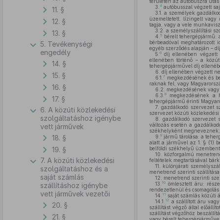
területén az autóbuszra utas s
4
3.
autóbusszal végzett saj
11. §
3.1. a személyek gazdálkodó
üzemeltetett, lízingelt vagy
12. §
tagja, vagy a vele munkavis
3.2. a személyszállítási sz
13. §
5
4.
bérelt tehergépjármű: 
bérbeadóval meghatározott id
5. Tevékenységi
egyéb szerződés alapján – díj
engedély
6
5.
díj ellenében végzett 
ellenében történő – a közút
14. §
tehergépjárművel díj ellenéb
6.
díj ellenében végzett ne
15. §
7
6.1.
megkezdésének és bef
raknak fel, vagy Magyarország
16. §
6.2. megkezdésének vagy 
8
6.3.
megkezdésének a hel
17. §
tehergépjármű érinti Magyaror
7.
gazdálkodó szervezet sz
6. A közúti közlekedési
szervezet közúti közlekedési 
szolgáltatáshoz igénybe
8.
gazdálkodó szervezet sz
változás esetén a gazdálkod
vett járművek
székhelyként megneveznek;
9
18. §
9.
jármű tárolása: a teher
alatt a járművel az 1. § (1)
19. §
belföldi székhelyű üzembenta
10.
közforgalmú menetrend s
7. A közúti közlekedési
feltételek megtartásával bárk
11.
különjárati személyszáll
szolgáltatáshoz és a
menetrend szerinti szállítása
saját számlás
12.
menetrend szerinti szem
10
13.
ömlesztett áru: rész
szállításhoz igénybe
rendezetlenül és csomagolás 
vett járművek vezetői
11
14.
saját számlás közúti á
12
14.1.
a szállított áru vagy
20. §
szállítást végző által előállí
szállítást végzőhöz beszállítá
21. §
vagy bérelt tehergépjárművel 