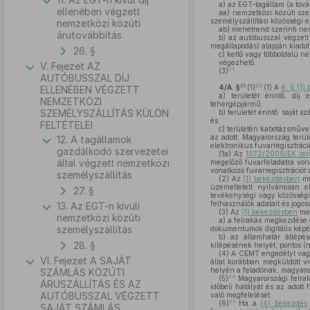
a)
az EGT-tagállam (a továb
ellenében végzett
aa)
nemzetközi közúti sze
személyszállítási közösségi 
nemzetközi közúti
ab)
menetrend szerinti nem
árutovábbítás
b)
az autóbusszal végzett
megállapodás) alapján kiado
26. §
c)
kettő vagy többoldalú n
végezhető.
V. Fejezet AZ
21
(3)
AUTÓBUSSZAL DÍJ
22
23
4/A. §
(1)
(1) A
4. § (1)
ELLENÉBEN VÉGZETT
a)
területét érintő, díj
NEMZETKÖZI
tehergépjármű,
SZEMÉLYSZÁLLÍTÁS KÜLÖN
b)
területét érintő, saját
és
FELTÉTELEI
c)
területén kabotázsművele
az adott, Magyarország terü
12. A tagállamok
elektronikus fuvarregisztráci
gazdálkodó szervezetei
(1a)
Az
1072/2009/EK rend
által végzett nemzetközi
megelőző fuvarfeladatra vona
vonatkozó fuvarregisztrációt 
személyszállítás
(2)
Az
(1) bekezdésben
me
üzemeltetett nyilvánosan e
27. §
tevékenységi vagy közösségi 
felhasználók adatait és jogosu
13. Az EGT-n kívüli
(3)
Az
(1) bekezdésben
meg
nemzetközi közúti
a)
a felrakás megkezdése el
személyszállítás
dokumentumok digitális képét 
b)
az államhatár átlépése
28. §
kilépésének helyét, pontos (n
(4)
A CEMT engedélyt va
VI. Fejezet A SAJÁT
által korábban megküldött v
helyén a feladónak, magyaror
SZÁMLÁS KÖZÚTI
24
(5)
Magyarországi felrak
ÁRUSZÁLLÍTÁS ÉS AZ
időbeli hatályát és az adott
AUTÓBUSSZAL VÉGZETT
való megfelelését.
25
(6)
Ha a
(4) bekezdés
SAJÁT SZÁMLÁS