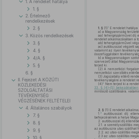
1. A rendelet hatálya
1. §
2. Értelmező
rendelkezések
2. §
1
1. §
(1)
E rendelet hatálya
a)
a Magyarország területé
3. Közös rendelkezések
aa)
tehergépjárművel díj e
rendelet alkalmazásában a to
3. §
ab)
tehergépjárművel végzet
ac)
autóbusszal végzett saj
4. §
valamint az ilyen tevékenys
összefüggésben tevékenységet 
4/A. §
b)
a Magyarországon székhel
szervezet) által Magyarorszá
5. §
terjed ki.
(2)
A nemzetközi forgalom
6. §
nemzetközi szerződés eltérő
(3)
Jogszabály eltérő rende
II. Fejezet A KÖZÚTI
tevékenységére a rendelet re
2
(4)
Nem terjed ki a rendel
KÖZLEKEDÉSI
33. § (4)–(5) bekezdésében
SZOLGÁLTATÁSI
minősülő szállítására, valami
TEVÉKENYSÉG
VÉGZÉSÉNEK FELTÉTELEI
4. Általános szabályok
2. §
(1)
E rendelet alkalma
3
1.
autóbusszal díj ellen
7. §
befejezésének a helye Magyaro
2.
autóbusszal díj ellenébe
8. §
2.1. a személyszállítás m
az autóbuszra utas szállhat fe
9. §
2.2. az utas-szállítás me
2.3 az utas-szállítás meg
10. §