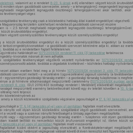
deletnek,
valamint az e rendelet
8–23. §-ának
a díj ellenében végzett közúti árutovább
ell minden olyan gazdálkodó szervezetre, amely – a tehergépjármű megengedett legnagyo
meghaladó megengedett legnagyobb össztömegű tehergépjárművel akár belföldi, akár 
ási tevékenységet végez.
szolgáltatási tevékenység csak a közlekedési hatóság által kiadott engedéllyel végezhető.
a Magyarország területén székhellyel rendelkező gazdálkodó szervezet részére
en is – 2,5 tonnát meghaladó megengedett legnagyobb össztömegű tehergépjárművel d
 közúti árutovábbítási engedélyt,
ében végzett személyszállítási tevékenységre közúti személyszállítási engedélyt
 a közúti árutovábbítási engedélyt és a közúti személyszállítási engedélyt (a tovább
z tartozó engedélykivonatokat – a gazdálkodó szervezet kérelmére adja ki, abban az eset
n,
továbbá az e rendeletben foglalt feltételeknek.
ügyintézési határidejét az
1071/2009/EK rendelet 11. cikk (3) bekezdése
tartalmazza.
engedély-kivonatok másnak át nem adhatók.
 szolgáltatási tevékenységet végzőkről vezetett nyilvántartás az
1071/2009/EK rende
 személyazonosító adatok, továbbá a cégadatok kivételével – közhiteles hatósági nyilvántar
vezet abban esetben felel meg a jó hírnév
1071/2009/EK rendelet 3. cikk (1) bekezdé
álkodó szervezet mellett – a vezetésére (ügyvezetésére) jogosult személy (a továbbiakban:
nt – egyszemélyes gazdasági társaság esetén – a gazdasági társaság tulajdonosa is megfe
ménye a jó hírnévre alkalmasságot megszüntető cselekmény [
1071/2009/EK európai parla
rendelet) 6. cikk
, (EU) 2016/403 bizottsági rendelet I. Melléklet] elkövetését megállapító
lmasságot megszüntető esemény bekövetkezését követő egy év leteltét követően a
10. §-b
esítéséig nem teljesül.
rnév követelményének az
 amely a közúti közlekedési szolgáltatás végzésére jogosultságát a
17. § (4) bekezdés a)–
ogosultságát a
17. § (4) bekezdés a)–e) vagy g) pontjában
foglaltak miatt elvesztette,
 irányító volt olyan közúti közlekedési szolgáltatást végző gazdálkodó szervezetnél, am
rt a vezető vagy a szakmai irányító felelősségét a bíróság jogerősen megállapította,
nyító vagy – egyszemélyes gazdasági társaság esetén – tulajdonos volt olyan gazdálko
ban kiadott belföldi és nemzetközi közúti árufuvarozói engedélyt is), illetve közúti sz
(4) bekezdés a)–e) vagy g) pontjában
foglaltak miatt visszavonta.
oglaltakat kizáró okként a jogosultság elvesztését, a fizetésképtelenséget megállapító b
lapító hatósági határozat véglegessé válását követő öt éven keresztül kell figyelembe venn