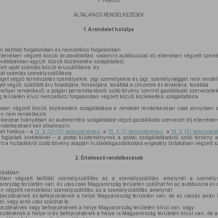
I. Fejezet
ÁLTALÁNOS RENDELKEZÉSEK
1.
A rendelet hatálya
n belföldi forgalomban és nemzetközi forgalomban
llenében végzett közúti árutovábbítási, valamint autóbusszal díj ellenében végzett szemé
vábbiakban együtt: közúti közlekedési szolgáltatás),
t saját számlás közúti áruszállításra, és
át számlás személyszállításra,
éget végző természetes személyekre, jogi személyekre és jogi, személyiséggel nem rendel
végző, szállított áru feladójára, felrakójára, továbbá a címzettre és lerakókra, továbbá
lyel rendelkező, a polgári perrendtartásról szóló törvény szerinti gazdálkodó szervezete
g területén kívül nemzetközi forgalomban végzett közúti közlekedési szolgáltatásra
ban végzett közúti közlekedési szolgáltatásra e rendelet rendelkezései csak annyiban
en nem rendelkezik.
lkezése hiányában az autómentési szolgáltatást végző gazdálkodó szervezet díj ellenében 
ndelkezéseit kell alkalmazni.
et hatálya – a
13. § (2)–(3) bekezdésében
, a
18. § (1) bekezdésében
, a
19. § (3) bekezdés
foglaltak kivételével – a postai küldeménynek a postai szolgáltatásokról szóló törvény a
nt a hulladékról szóló törvény alapján hulladékgazdálkodási engedély birtokában végzett sz
2.
Értelmező rendelkezések
zásában:
ében végzett belföldi személyszállítás: az a személyszállítás, amelynél a személy
rszág területén van, és utas csak Magyarország területén szállhat fel az autóbuszra és csa
n végzett nemzetközi személyszállítás: az a személyszállítás, amelynél
egkezdésének és befejezésének a helye Magyarország területén van, de az utazás során 
l, vagy arról utas szállhat le,
gkezdésének vagy befejezésének a helye Magyarország területén kívül van, vagy
kezdésének a helye is és befejezésének a helye is Magyarország területén kívül van, de 