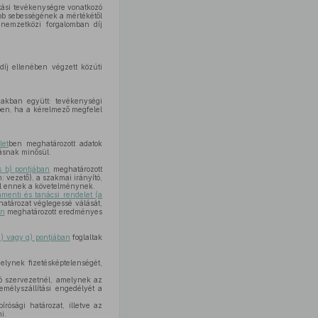
ítási tevékenységre vonatkozó
bb sebességének a mértékétől
nemzetközi forgalomban díj
íj ellenében végzett közúti
iakban együtt: tevékenységi
ben, ha a kérelmező megfelel
let
ben meghatározott adatok
tásnak minősül.
s b) pontjában
meghatározott
 vezető), a szakmai irányító,
lel ennek a követelménynek.
menti és tanácsi rendelet (a
 határozat véglegessé válását,
an
meghatározott eredményes
e) vagy g) pontjában
foglaltak
elynek fizetésképtelenségét,
dó szervezetnél, amelynek az
emélyszállítási engedélyét a
írósági határozat, illetve az
i.