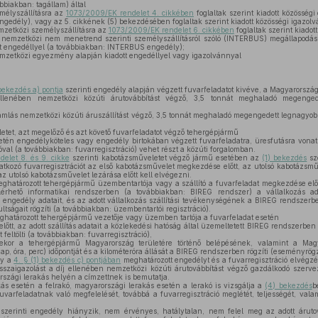
biakban: tagállam) által
mélyszállításra az
1073/2009/EK rendelet 4. cikkében
foglaltak szerint kiadott közösségi
engedély), vagy az 5. cikkének (5) bekezdésében foglaltak szerint kiadott közösségi igazolv
zetközi személyszállításra az
1073/2009/EK rendelet 6. cikkében
foglaltak szerint kiadot
 nemzetközi nem menetrend szerinti személyszállításról szóló (INTERBUS) megállapodá
tt engedéllyel (a továbbiakban: INTERBUS engedély);
emzetközi egyezmény alapján kiadott engedéllyel vagy igazolvánnyal
 bekezdés a) pontja
szerinti engedély alapján végzett fuvarfeladatot kivéve, a Magyarorszá
 ellenében nemzetközi közúti árutovábbítást végző, 3,5 tonnát meghaladó megenge
 számlás nemzetközi közúti áruszállítást végző, 3,5 tonnát meghaladó megengedett legnagy
tet, azt megelőző és azt követő fuvarfeladatot végző tehergépjármű
letén engedélyköteles vagy engedély birtokában végzett fuvarfeladatra, üresfutásra vona
óval (a továbbiakban: fuvarregisztráció) vehet részt a közúti forgalomban.
elet 8. és 9. cikke
szerinti kabotázsműveletet végző jármű esetében az
(1) bekezdés
sze
tkozó fuvarregisztrációt az első kabotázsművelet megkezdése előtt, az utolsó kabotázsmű
az utolsó kabotázsművelet lezárása előtt kell elvégezni.
ghatározott tehergépjármű üzembentartója vagy a szállító a fuvarfeladat megkezdése előt
lérhető informatikai rendszerben (a továbbiakban: BIREG rendszer) a vállalkozás a
engedély adatait, és az adott vállalkozás szállítási tevékenységének a BIREG rendszerben
ltságait rögzíti (a továbbiakban: üzembentartói regisztráció).
határozott tehergépjármű vezetője vagy üzemben tartója a fuvarfeladat esetén
őtt, az adott szállítás adatait a közlekedési hatóság által üzemeltetett BIREG rendszerben 
feltölti (a továbbiakban: fuvarregisztráció),
kor a tehergépjármű Magyarország területére történő belépésének, valamint a Magya
ap, óra, perc) időpontját és a kilométeróra állását a BIREG rendszerben rögzíti (eseményrögz
gy a
4. § (1) bekezdés c) pontjában
meghatározott engedélyt és a fuvarregisztráció elvégzé
isszaigazolást a díj ellenében nemzetközi közúti árutovábbítást végző gazdálkodó szerve
szági lerakás helyén a címzettnek is bemutatja.
ás esetén a felrakó, magyarországi lerakás esetén a lerakó is vizsgálja a
(4) bekezdés
b
 fuvarfeladatnak való megfelelését, továbbá a fuvarregisztráció meglétét, teljességét, vala
szerinti engedély hiányzik, nem érvényes, hatálytalan, nem felel meg az adott árutov