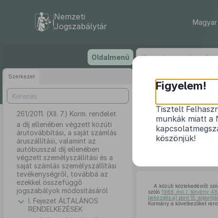
Nemzeti
Magyar 
Jogszabálytár
Ugrás
Oldalmenü
a
tartalomra
Szerkezet
Figyelem!
Tisztelt Felhasz
261/2011. (XII. 7.) Korm. rendelet
a díj ellené
munkák miatt a 
valamint az aut
a díj ellenében végzett közúti
kapcsolatmegsza
árutovábbítási, a saját számlás
személyszállí
köszönjük!
áruszállítási, valamint az
autóbusszal díj ellenében
végzett személyszállítási és a
saját számlás személyszállítási
tevékenységről, továbbá az
ezekkel összefüggő
A közúti közlekedésről sz
jogszabályok módosításáról
szóló
1988. évi I. törvény 48
bekezdés a) pont 15. alpontj
I. Fejezet ÁLTALÁNOS
Kormány a következőket rende
RENDELKEZÉSEK