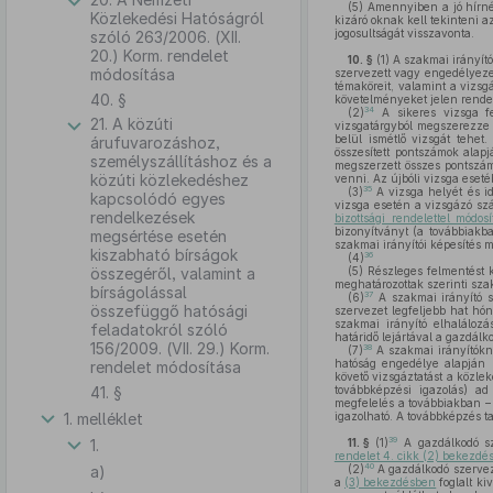
(5)
Amennyiben a jó hírnév
Közlekedési Hatóságról
kizáró oknak kell tekinteni a
jogosultságát visszavonta.
szóló 263/2006. (XII.
20.) Korm. rendelet
10. §
(1)
A szakmai irányító
módosítása
szervezett vagy engedélyezet
témaköreit, valamint a vizs
40. §
követelményeket jelen rende
34
(2)
A sikeres vizsga fe
21. A közúti
vizsgatárgyból megszerezze 
belül ismétlő vizsgát tehe
árufuvarozáshoz,
összesített pontszámok alap
személyszállításhoz és a
megszerzett összes pontszám
közúti közlekedéshez
venni. Az újbóli vizsga eseté
35
(3)
A vizsga helyét és idő
kapcsolódó egyes
vizsga esetén a vizsgázó szá
rendelkezések
bizottsági rendelettel módosí
bizonyítványt (a továbbiakba
megsértése esetén
szakmai irányítói képesítés 
kiszabható bírságok
36
(4)
összegéről, valamint a
(5)
Részleges felmentést ka
meghatározottak szerinti szaki
bírságolással
37
(6)
A szakmai irányító 
összefüggő hatósági
szervezet legfeljebb hat hón
szakmai irányító elhalálo
feladatokról szóló
határidő lejártával a gazdálk
156/2009. (VII. 29.) Korm.
38
(7)
A szakmai irányítókn
hatóság engedélye alapján 
rendelet módosítása
követő vizsgáztatást a közlek
41. §
továbbképzési igazolás) ad
megfelelés a továbbiakban – 
1. melléklet
igazolható. A továbbképzés t
39
1.
11. §
(1)
A gazdálkodó sze
rendelet 4. cikk (2) bekezd
40
a)
(2)
A gazdálkodó szervez
a
(3) bekezdésben
foglalt kiv