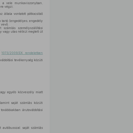
gy a vele munkaviszonyban,
re végzi;
 általa vontatott pótkocsiból
n tartó (engedélyes, engedély
 vevő.
t számlás személyszállítási
y vagy utas nélkül megtett út
z
1073/2009/EK rendeletben
vábbítási tevékenység közúti
vagy egyéb közveszély miatt
lamint saját számlás közúti
 továbbiakban: árutovábbítási
t autóbusszal saját számlás