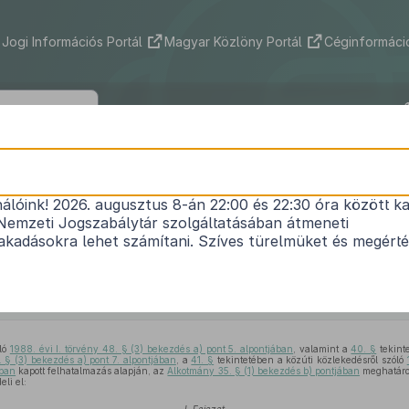
Jogi Információs Portál
Magyar Közlöny Portál
Céginformáció
261/2011. (XII. 7.) Korm. rendelet
nálóink! 2026. augusztus 8-án 22:00 és 22:30 óra között ka
ben végzett közúti árutovábbítási, a saját számlás á
Nemzeti Jogszabálytár szolgáltatásában átmeneti
óbusszal díj ellenében végzett személyszállítási és
kadásokra lehet számítani. Szíves türelmüket és megért
tási tevékenységről, továbbá az ezekkel összefügg
módosításáról
Hatályos: 2026. 01. 01. –
óló
1988. évi I. törvény 48. § (3) bekezdés a) pont 5. alpontjában
, valamint a
40. §
tekint
. § (3) bekezdés a) pont 7. alpontjában
, a
41. §
tekintetében a közúti közlekedésről szóló
ában
kapott felhatalmazás alapján, az
Alkotmány 35. § (1) bekezdés b) pontjában
meghatároz
li el: