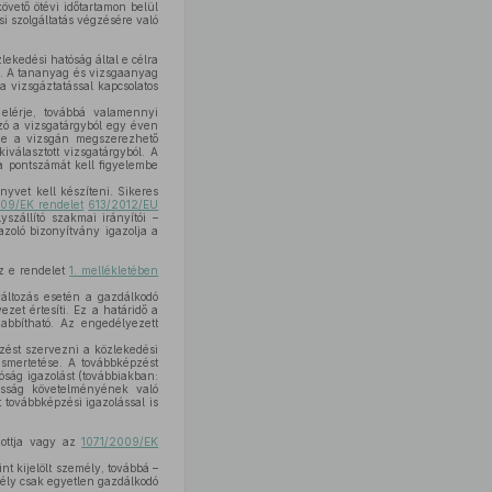
övető ötévi időtartamon belül
si szolgáltatás végzésére való
ekedési hatóság által e célra
z. A tananyag és vizsgaanyag
 a vizsgáztatással kapcsolatos
elérje, továbbá valamennyi
zó a vizsgatárgyból egy éven
 de a vizsgán megszerezhető
választott vizsgatárgyból. A
a pontszámát kell figyelembe
nyvet kell készíteni. Sikeres
09/EK rendelet
613/2012/EU
szállító szakmai irányítói –
zoló bizonyítvány igazolja a
az e rendelet
1. mellékletében
áltozás esetén a gazdálkodó
zet értesíti. Ez a határidő a
bbítható. Az engedélyezett
zést szervezni a közlekedési
smertetése. A továbbképzést
tóság igazolást (továbbiakban:
masság követelményének való
 továbbképzési igazolással is
zottja vagy az
1071/2009/EK
int kijelölt személy, továbbá –
emély csak egyetlen gazdálkodó