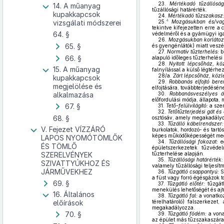
23.
Mértékadó tűzállóság
14. A műanyag
tűzállósági határérték.
kupakkapcsok
24.
Mértékadó tűzszakasz
4
vizsgálati módszerei
25.
Mozgásukban és/vagy
tekintve kifejezetten erre a 
64. §
védelméről és a gyámügyi iga
26.
Mozgásukban korlátoz
65. §
és gyengénlátók) miatt vesz
27.
Normatív tűzterhelés:
b
66. §
alapuló időleges tűzterhelési 
28.
Nyitott lépcsőház, kö
15. A műanyag
falnyílással a külső légtérhez
28/a.
Zárt lépcsőház, közl
kupakkapcsok
29.
Robbanás elfojtó bere
megjelölése és
elfojtására, továbbterjedésé
alkalmazása
30.
Robbanásveszélyes ál
előfordulási módja, állapota,
67. §
31.
Tető-felülvilágító:
a szer
32.
Tetőtűzterjedési gát és
68. §
osztósáv, amely megakadályoz
33.
Tűzálló kábelrendszer:
V. Fejezet VÍZZÁRÓ
burkolatok, hordozó- és tart
képes működőképességét megt
LAPOS NYOMÓTÖMLŐK
34.
Tűzállósági fokozat:
eg
ÉS TÖMLŐ
épületszerkezetek tűzvéde
SZERELVÉNYEK
tűzterhelése alapján.
35.
Tűzállósági határérték:
SZIVATTYÚKHOZ ÉS
valamely tűzállósági teljesít
JÁRMŰVEKHEZ
36.
Tűzgátló csappantyú:
S
a füst vagy forró égésgázok t
69. §
37.
Tűzgátló előtér:
tűzgátl
menekülés lehetőségét és ajt
16. Általános
38.
Tűzgátló fal:
a vonatkoz
előírások
térelhatároló) falszerkeze
megakadályozza.
70. §
39.
Tűzgátló födém:
a vona
az épület más tűzszakaszára 