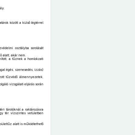
ály.
rok között a külső légtérrel
zvédelmi osztályba sorolását
ő alatt, akár nem.
tott, a tűznek a homlokzati
ggal égés, szenesedés, izzás)
zott tűzvédő álmennyezetek,
gáló vizsgálati eljárás során
ri tárolóknál a raktározásra
gy tér vízszintes vetületben
ülettűz alatt is működtethető