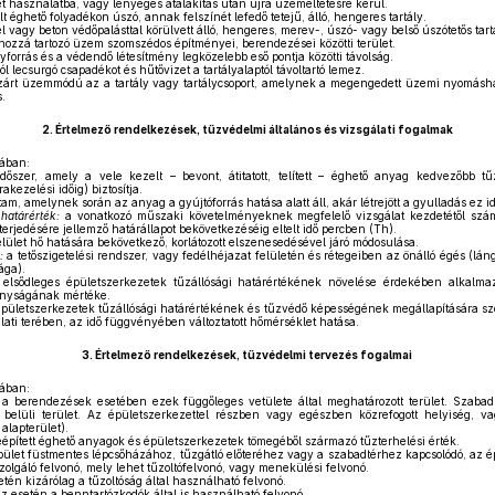
 használatba, vagy lényeges átalakítás után újra üzemeltetésre kerül.
lt éghető folyadékon úszó, annak felszínét lefedő tetejű, álló, hengeres tartály.
l vagy beton védőpalásttal körülvett álló, hengeres, merev-, úszó- vagy belső úszótetős tart
 hozzá tartozó üzem szomszédos építményei, berendezései közötti terület.
yforrás és a védendő létesítmény legközelebb eső pontja közötti távolság.
ól lecsurgó csapadékot és hűtővizet a tartályalaptól távoltartó lemez.
árt üzemmódú az a tartály vagy tartálycsoport, amelynek a megengedett üzemi nyomáshatá
.
2.
Értelmező rendelkezések, tűzvédelmi általános és vizsgálati fogalmak
ában:
őszer, amely a vele kezelt – bevont, átitatott, telített – éghető anyag kedvezőbb tű
akezelési időig) biztosítja.
tam, amelynek során az anyag a gyújtóforrás hatása alatt áll, akár létrejött a gyulladás ez id
határérték:
a vonatkozó műszaki követelményeknek megfelelő vizsgálat kezdetétől számí
erjedésére jellemző határállapot bekövetkezéséig eltelt idő percben (Th).
ület hő hatására bekövetkező, korlátozott elszenesedésével járó módosulása.
:
a tetőszigetelési rendszer, vagy fedélhéjazat felületén és rétegeiben az önálló égés (lán
ága).
elsődleges épületszerkezetek tűzállósági határértékének növelése érdekében alkalma
onyságának mértéke.
épületszerkezetek tűzállósági határértékének és tűzvédő képességének megállapítására szol
lati terében, az idő függvényében változtatott hőmérséklet hatása.
3.
Értelmező rendelkezések, tűzvédelmi tervezés fogalmai
ában:
 berendezések esetében ezek függőleges vetülete által meghatározott terület. Szabadté
in belüli terület. Az épületszerkezettel részben vagy egészben közrefogott helyiség, va
 alapterület).
épített éghető anyagok és épületszerkezetek tömegéből származó tűzterhelési érték.
ület füstmentes lépcsőházához, tűzgátló előteréhez vagy a szabadtérhez kapcsolódó, az ép
zolgáló felvonó, mely lehet tűzoltófelvonó, vagy menekülési felvonó.
tén kizárólag a tűzoltóság által használható felvonó.
z esetén a benntartózkodók által is használható felvonó.