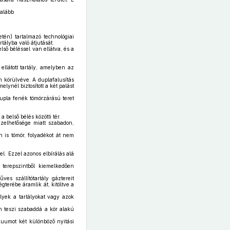
galább
tén) tartalmazó technológiai
rtályba való átjutását.
lső béléssel van ellátva, és a
llátott tartály, amelyben az
 körülvéve. A duplafalusítás
lynél biztosított a két palást
dupla fenék tömörzárású teret
 a belső bélés közötti tér.
zelhetősége miatt szabadon,
n is tömör, folyadékot át nem
el. Ezzel azonos elbírálás alá
 terepszintből kiemelkedően
ves szállítótartály gáztereit
légterébe áramlik át, kitöltve a
lyek a tartályokat vagy azok
n teszi szabaddá a kör alakú
kuumot két különböző nyitási