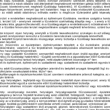
jtó, kapu, nyílóablak, függöny, redőny, konvejor záróelem):
szerkezet, amely beépítve, cs
yik oldaláról a másik oldalára való átterjedését meghatározott mértékben gátolja (előírt időt
zaki követelménynek megfelelő tűzállósági határértékű, A1 tűzvédelmi osztályú térel
gőleges falszerkezet, amelyet úgy kell kialakítani, hogy az általa elválasztott tűzszakas
e az ebből adódó oldalirányú erőhatás esetén is megőrizze tűzterjedést gátló képességeit
erület:
e rendeletben meghatározott az építmények tűzoltására, mentésre szolgáló a homlokza
tú, terület (út) – amelynek méretét a tűzvédelmi szakhatóság állapítja meg –, s amely a t
zetes létra, gépjárműfecskendő), és a tűzoltóegységek a rendeltetésszerű működésének felté
t:
a tűzoltási felvonulási terület megközelítésére szolgáló megfelelő teherbírású, szilárd b
ási központ:
olyan helyiség, amelyből a tűzoltói beavatkozáshoz szükséges és azt előse
gyeleti rendszereken keresztül a tűzvédelmi berendezések üzemállapota lekövethető.
 beépített tűzjelző berendezés részegysége, amely biztosítja a tűzoltósági beavatkozás so
alan bejutást.
öz, felszerelés:
az épületekben, építményekben telepített, a tűz észlelésére, jelzésé
ökkentésére, valamint a tűz terjedésének megakadályozására alkalmazott berendezés, il
hez használatos felszerelések.
ny vagy szabadtér tűzvédelmi szempontból meghatározott olyan önálló egysége, amelyet
ályú és tűzállósági határértékű – tűzgátló szerkezetek és a jogszabályban előírt tűztávols
2
gy tűzszakaszhoz tartozó helyiségek, nettó alapterületének összessége m
-ben.
k és építmények, építmények és szabadterek vagy szabadterek és szabadterek egymás kö
y adott tűzszakaszában, helyiségében jelenlévő és beépített anyagok tömegéből (kg) és é
2
elületre vonatkoztatott értéke, MJ/m
-ben.
építőanyagok és épületszerkezetek tűzzel szembeni viselkedésére jellemző kategória, az e
ján történik.
egy helyiségben, legfeljebb egy tűzszakaszban kialakított olyan álmennyezet, amely 
őszerkezettel együtt a szerkezetre előírt tűzállósági határértéket biztosítja.
evonat:
alkalmas műszaki eljárással épületszerkezetekhez közvetlenül vagy közvetetten
tály:
veszélyességi övezetek, helyiségek, helyiségcsoportok (tűzszakaszok), épülete
tegória a bennük folytatott tevékenység során előállított, feldolgozott, használt vagy táro
olyamat tűzveszélyessége, egyes esetekben – (lakó- és közösségi épületek) – a rendeltetés 
ség:
az a tevékenység, amely a környezetében lévő éghető anyag gyulladási hőmérsékleté
nggal, továbbá gyújtóforrásként számításba vehető izzással, parázslással, szikrázással jár.
helyiségben vagy szabadtéren lévő anyagnak, gépnek, berendezésnek tűzvédelmi szemp
élyességi övezet kiterjedését éghető gáz, gőz, köd, por esetén a (normál üzem figyelemb