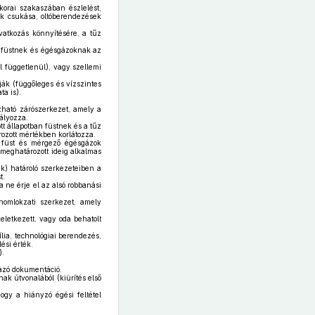
korai szakaszában észlelést,
tók csukása, oltóberendezések
vatkozás könnyítésére, a tűz
k, füstnek és égésgázoknak az
ól függetlenül), vagy szellemi
ják (függőleges és vízszintes
a is).
zható zárószerkezet, amely a
dályozza.
t állapotban füstnek és a tűz
rozott mértékben korlátozza.
t füst és mérgező égésgázok
 meghatározott ideig alkalmas
k) határoló szerkezeteiben a
t.
a ne érje el az alsó robbanási
homlokzati szerkezet, amely
letkezett, vagy oda behatolt
lia, technológiai berendezés,
ési érték.
).
mazó dokumentáció.
nak útvonalából (kiürítés első
ogy a hiányzó égési feltétel