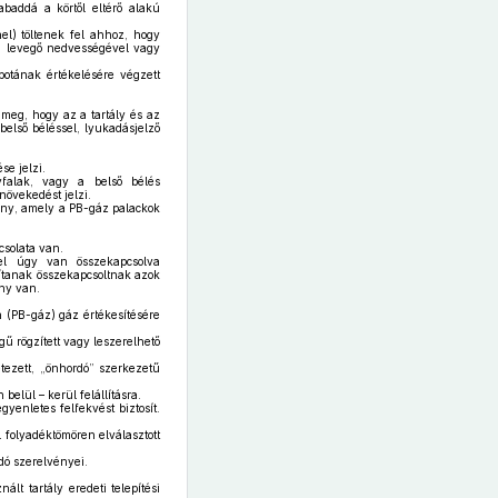
baddá a körtől eltérő alakú
el) töltenek fel ahhoz, hogy
k a levegő nedvességével vagy
potának értékelésére végzett
 meg, hogy az a tartály és az
belső béléssel, lyukadásjelző
se jelzi.
falak, vagy a belső bélés
növekedést jelzi.
vány, amely a PB-gáz palackok
csolata van.
el úgy van összekapcsolva
tanak összekapcsoltnak azok
ény van.
 (PB-gáz) gáz értékesítésére
 rögzített vagy leszerelhető
tezett, „önhordó” szerkezetű
belül – kerül felállításra.
yenletes felfekvést biztosít.
 folyadéktömören elválasztott
dó szerelvényei.
t tartály eredeti telepítési