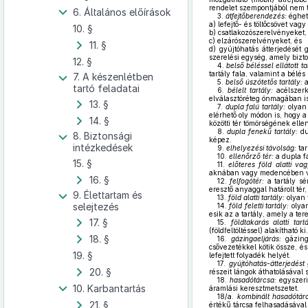
rendelet szempontjából nem tek
6. Általános előírások
3.
átfejtőberendezés:
éghető
a)
lefejtő- és töltőcsövet vagy 
10. §
b)
csatlakozószerelvényeket,
c)
elzárószerelvényeket, és
11. §
d)
gyújtóhatás átterjedését g
szerelési egység, amely biztos
12. §
4.
belső béléssel ellátott ta
tartály fala, valamint a bélés
7. A készenlétben
5.
belső úszótetős tartály:
a
tartó feladatai
6.
bélelt tartály:
acélszerk
elválasztóréteg önmagában is
13. §
7.
dupla falú tartály:
olyan 
elérhető oly módon is, hogy a
14. §
közötti tér tömörségének elle
8.
dupla fenekű tartály:
du
8. Biztonsági
képez.
intézkedések
9.
elhelyezési távolság:
tar
10.
ellenőrző tér:
a dupla fal
15. §
11.
előteres föld alatti vag
aknában vagy medencében v
16. §
12.
felfogótér:
a tartály sé
eresztő anyaggal határolt tér
9. Élettartam és
13.
föld alatti tartály:
olyan t
selejtezés
14.
föld feletti tartály:
olyan
esik az a tartály, amely a te
17. §
15.
földtakarás alatti tartá
(földfeltöltéssel) alakítható ki.
18. §
16.
gázingaeljárás:
gázinga
csővezetékkel kötik össze, és í
19. §
lefejtett folyadék helyét.
17.
gyújtóhatás-átterjedést
20. §
részeit lángok áthatolásával
18.
hasadótárcsa:
egyszeri
10. Karbantartás
áramlási keresztmetszetet.
18/a.
kombinált hasadótár
21. §
értékű tárcsa felhasadásával