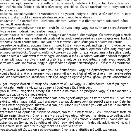
ndezés:
az építményben, szabadtéren elhelyezett, helyhez kötött, a tűz kifejlődésének 
lmi intézkedést (többek között a tűzoltóság értesítése, tűzszakaszhatáron elhelyezett aj
 berendezés.
dezés:
az építményekben, szabadtéren elhelyezett, helyhez kötött, a tűz oltására, a bea
ára, a tűzkár csökkentésére alkalmazott önműködő berendezés.
rendezés:
a tűz észlelésére, jelzésére, oltására, valamint a tűzeset során keletkező hőne
yhez kötött berendezés.
korlátozott személyek:
akik koruknál (0–10 éves korig, vagy 80 év felett fizikai állapotát
elyzetre nem tudnak megfelelően reagálni.
zetek:
azok a szerkezeti elemek, amelyek az épület állékonyságát, tűzbiztonságát biztosít
átló szerkezetek, menekülési útvonalakat határoló szerkezetek és azok szigetelése, burkolat
rkezetek:
azon szerkezetek, melyek nem tartoznak az elsődleges szerkezetek körébe.
ővezetékbe építhető, automatikusan (hőre, füstre, vagy egyéb indítójelre) működésbe ho
vábbterjedését nyitott helyzetben előírt ideig biztosítja, zárt állapotban előírt ideig megaka
jtó, kapu, nyílóablak, függöny, redőny, konvejor záróelem):
szerkezet, amely beépítve, csukot
ak az általa elválasztott térrész egyik oldaláról a másik oldalára való átterjedését meghatá
a nyitott vagy az olyan zárt lépcsőház, amelybe az épülettűz alkalmával képződöt
értékben van korlátozva, hogy a lépcsőház az épület biztonságos kiürítésére és mentésre
 felületek:
olyan felületek, amelyek az építmények, vagy az építményrészek (helyisége
nyomás hatására tönkremennek, vagy megnyílnak, ezáltal lehetővé téve a nyomáselvezetés
hol az adott térben a szellőzés biztosítja, hogy az éghető gázok, gőzök, porok koncentrációj
i gát:
meghatározott tűzterjedési határértékű, A1 vagy A2 tűzvédelmi osztályú olyan 
mlokzata mentén a vízszintes vagy a függőleges tűzátterjedést.
lyan műszaki megoldás, amely tűz esetén alkalmas a helyiségben vagy tűzszakaszban ke
nak szabadba való elvezetésére.
 adott helyiségben, tűzszakaszban található éghető anyagok és berendezések (bútor, textí
őkészített anyaga, raktározott anyagok, csomagoló anyagok) tömegéből származó tűzterhel
zélyeztetett helyiségben, tűzszakaszban, épületben lévő személyek eltávozása (eltávolítása
rítésre számításba vett időtartam.
 számítást és az épület szintenkénti alaprajzán feltüntetett menekülési útvonalakat tartal
ítésre számításba vett útvonal, mely a veszélyeztetett helyiség, helyiségcsoport elhagyásá
yeztetett tűzszakasz, építmény elhagyásának (kiürítés második szakasza) útvonalából áll.
robbanásveszély:
az égés feltételei közül egy kivételével mindegyik adott, és várható, h
öhet, ezáltal nem kívánt tűz vagy robbanás következhet be.
veszélyeztetett tűzszakasz elhagyásának útvonala, a kiürítés második szakasza.