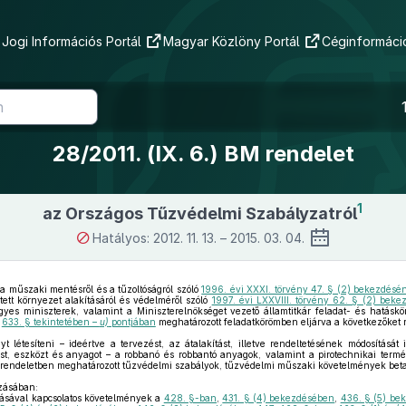
Jogi Információs Portál
Magyar Közlöny Portál
Céginformáció
28/2011. (IX. 6.) BM rendelet
1
az Országos Tűzvédelmi Szabályzatról
Hatályos: 2012. 11. 13. – 2015. 03. 04.
 a műszaki mentésről és a tűzoltóságról szóló
1996. évi XXXI. törvény 47. § (2) bekezdésé
tett környezet alakításáról és védelméről szóló
1997. évi LXXVIII. törvény 62. § (2) bek
gyes miniszterek, valamint a Miniszterelnökséget vezető államtitkár feladat- és hatáskö
a
633. § tekintetében –
u)
pontjában
meghatározott feladatkörömben eljárva a következőket 
t létesíteni – ideértve a tervezést, az átalakítást, illetve rendeltetésének módosítását 
st, eszközt és anyagot – a robbanó és robbantó anyagok, valamint a pirotechnikai termé
 rendeletben meghatározott tűzvédelmi szabályok, tűzvédelmi műszaki követelmények betar
zásában:
ásával kapcsolatos követelmények a
428. §-ban
,
431. § (4) bekezdésében
,
436. § (5) be