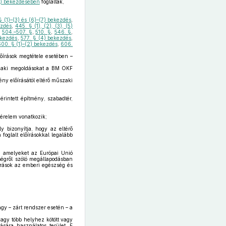
(4) bekezdésében
foglaltak,
§ (1)–(3) és (6)–(7) bekezdés
,
ezdés
,
445. § (1), (2), (3), (5)
,
504.–507. §
,
510. §
,
546. §
,
ekezdés
,
577. § (4) bekezdés
,
600. § (1)–(2) bekezdés
,
606.
lőírások megtétele esetében –
szaki megoldásokat a BM OKF
ny előírásától eltérő műszaki
intett építmény, szabadtér,
kérelem vonatkozik;
y bizonyítja, hogy az eltérő
oglalt előírásokkal legalább
, amelyeket az Európai Unió
ségről szóló megállapodásban
őírások az emberi egészség és
agy – zárt rendszer esetén – a
 vagy több helyhez kötött vagy
ására használatos terület. E