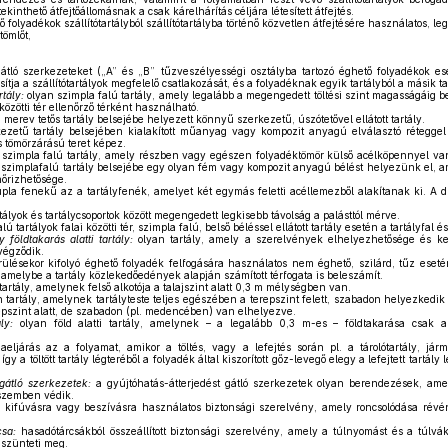
inthető átfejtőállomásnak a csak kárelhárítás céljára létesített átfejtés.
 folyadékok szállítótartályból szállítótartályba történő közvetlen átfejtésére használatos, le
tömlőt,
átló szerkezeteket („A” és „B” tűzveszélyességi osztályba tartozó éghető folyadékok ese
ítja a szállítótartályok megfelelő csatlakozását, és a folyadéknak egyik tartályból a másik ta
rtály:
olyan szimpla falú tartály, amely legalább a megengedett töltési szint magasságáig be
 közötti tér ellenőrző térként használható.
 merev tetős tartály belsejébe helyezett könnyű szerkezetű, úszótetővel ellátott tartály.
ezetű tartály belsejében kialakított műanyag vagy kompozit anyagú elválasztó réteggel e
 tömörzárású teret képez.
szimpla falú tartály, amely részben vagy egészen folyadéktömör külső acélköpennyel van
 szimplafalú tartály belsejébe egy olyan fém vagy kompozit anyagú bélést helyezünk el, ame
nőrizhetősége.
pla fenekű az a tartályfenék, amelyet két egymás feletti acéllemezből alakítanak ki. A 
tályok és tartálycsoportok között megengedett legkisebb távolság a palásttól mérve.
ú tartályok falai közötti tér, szimpla falú, belső béléssel ellátott tartály esetén a tartályfal és
y földtakarás alatti tartály:
olyan tartály, amely a szerelvények elhelyezhetősége és ke
égződik.
rülésekor kifolyó éghető folyadék felfogására használatos nem éghető, szilárd, tűz eseté
, amelybe a tartály közlekedőedények alapján számított térfogata is beleszámít.
artály, amelynek felső alkotója a talajszint alatt 0,3 m mélységben van.
 tartály, amelynek tartályteste teljes egészében a terepszint felett, szabadon helyezkedik 
repszint alatt, de szabadon (pl. medencében) van elhelyezve.
ly:
olyan föld alatti tartály, amelynek – a legalább 0,3 m-es – földtakarása csak a
eljárás az a folyamat, amikor a töltés, vagy a lefejtés során pl. a tárolótartály, jármű
gy a töltött tartály légteréből a folyadék által kiszorított gőz-levegő elegy a lefejtett tartály 
 gátló szerkezetek:
a gyújtóhatás-átterjedést gátló szerkezetek olyan berendezések, ame
 szemben védik.
 kifúvásra vagy beszívásra használatos biztonsági szerelvény, amely roncsolódása révé
csa:
hasadótárcsákból összeállított biztonsági szerelvény, amely a túlnyomást és a túlvá
 szünteti meg.