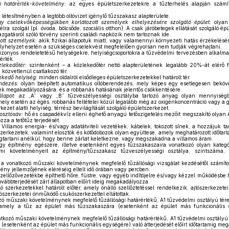
i határérték-követelmény:
az egyes épületszerkezetekre a tűzterhelés alapján számít
:
létesítményben a legtöbb oltóvizet igénylő tűzszakasz alapterülete.
 cselekvőképességükben korlátozott személyek elhelyezésére szolgáló épület:
olyan 
célra szolgál (pl. óvoda, bölcsőde, szociális otthon). A csak járóbetegek ellátását szolgáló 
zgatásról szóló törvény szerinti családi napközik nem tartoznak ide.
ott személyek:
akik fizikai állapotuk miatt, vagy valamennyi környezeti hatás érzékelés
élyhelyzet esetén a szükséges cselekvést megfelelően gyorsan nem tudják végrehajtani.
izonyos rendeletetésű helységekre, helyiségcsoportokra a tűzvédelmi tervezésben alkalmaz
érték.
zlekedőtér:
szintenként – a közlekedőtér nettó alapterületének legalább 20%-át elérő f
 közvetlenül csatlakozó tér.
ekedő helyiség:
minden oldalról elsődleges épületszerkezetekkel határolt tér.
ndezés:
olyan beépített automatikus oltóberendezés, mely képes egy esetlegesen beköve
nek megakadályozására, és a robbanás hatásának jelentős csökkentésére.
lapot:
az „A” vagy „B” tűzveszélyességi osztályba tartozó anyag olyan mennyiségbe
 mely esetén az égés, robbanás feltételei közül legalább még az oxigénkoncentráció vagy a g
kezet alatti helyiség, térrész bevilágítását szolgáló épületszerkezet.
 osztósáv:
hő és csapadékvíz elleni éghető anyagú tetőszigetelés mezőit megszakító olyan 
za a tetőtűz terjedését.
Villamos energia- és/vagy adatátviteli vezetékek, kábelek, tokozott sínek, a hozzájuk ta
ószerkezetek, valamint elosztók és kötődobozok olyan együttese, amely meghatározott időtart
artani anélkül, hogy benne zárlat keletkezne, vagy megszakadna a villamos áram.
y építmény egészére, illetve esetenként egyes tűzszakaszaira vonatkozó olyan kateg
lmi követelményeit az építmény/tűzszakasz tűzveszélyességi osztálya, szintszáma, 
a vonatkozó műszaki követelménynek megfelelő tűzállósági vizsgálat kezdésétől számított
mény jellemzőjének eléréséig eltelt idő órában vagy percben.
zellőzővezetékbe építhető hőre, füstre, vagy egyéb indítójelre és/vagy kézzel működésbe
ovábbterjedését zárt állapotban előírt ideig megakadályozza.
ó szerkezetekkel határolt előtér, amely önálló szellőztetéssel rendelkezik, ajtószerkezete
ószerkezetei önműködő csukószerkezettel ellátottak.
ó műszaki követelménynek megfelelő tűzállósági határértékű, A1 tűzvédelmi osztályú tére
t, amely a tűz az épület más tűzszakaszára (esetenként az épület más funkcionális e
tkozó műszaki követelménynek megfelelő tűzállósági határértékű, A1 tűzvédelmi osztályú
(esetenként az épület más funkcionális egységére) való átterjedését előírt időtartamig me