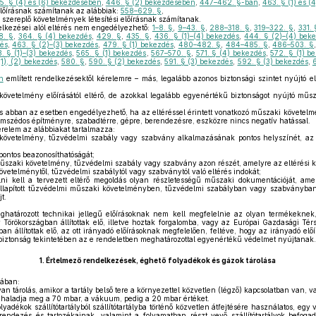
5. § (4) és (6) bekezdésében
,
446. § (2) bekezdésében
,
447–462. §-ban
,
463. § (1) és 
lőírásnak számítanak az alábbiak:
558–629. §
,
zereplő követelmények létesítési előírásnak számítanak.
elkezései alól eltérés nem engedélyezhető:
1–8. §
,
9–43. §
,
288–318. §
,
319–322. §
,
331. 
8. §
,
364. § (4) bekezdés
,
429. §
,
435. §
,
436. § (1)–(4) bekezdés
,
444. § (2)–(4) bek
és
,
463. § (2)–(3) bekezdés
,
479. § (1) bekezdés
,
480–482. §
,
484–485. §
,
486–503. §
. § (1)–(3) bekezdés
,
565. § (1) bekezdés
,
567–570. §
,
571. § (4) bekezdés
,
572. § (1) b
(1), (2) bekezdés
,
580. §
,
590. § (2) bekezdés
,
591. § (3) bekezdés
,
592. § (3) bekezdés
,
n
említett rendelkezésektől kérelemre – más, legalább azonos biztonsági szintet nyújtó e
övetelmény előírásától eltérő, de azokkal legalább egyenértékű biztonságot nyújtó mű
s abban az esetben engedélyezhető, ha az eltéréssel érintett vonatkozó műszaki követelmé
zomszédos építményre, szabadtérre, gépre, berendezésre, eszközre nincs negatív hatással.
relem az alábbiakat tartalmazza:
övetelmény, tűzvédelmi szabály vagy szabvány alkalmazásának pontos helyszínét, az ér
pontos beazonosíthatóságát;
műszaki követelmény, tűzvédelmi szabály vagy szabvány azon részét, amelyre az eltérési 
etelménytől, tűzvédelmi szabálytól vagy szabványtól való eltérés indokát;
i kell a tervezett eltérő megoldás olyan részletességű műszaki dokumentációját, amel
llapított tűzvédelmi műszaki követelményben, tűzvédelmi szabályban vagy szabványban f
t.
határozott technikai jellegű előírásoknak nem kell megfelelnie az olyan termékeknek
Törökországban állítottak elő, illetve hoztak forgalomba, vagy az Európai Gazdasági Tér
n állítottak elő, az ott irányadó előírásoknak megfelelően, feltéve, hogy az irányadó el
biztonság tekintetében az e rendeletben meghatározottal egyenértékű védelmet nyújtanak.
1.
Értelmező rendelkezések, éghető folyadékok és gázok tárolása
sában:
an tárolás, amikor a tartály belső tere a környezettel közvetlen (légző) kapcsolatban van, v
haladja meg a 70 mbar, a vákuum, pedig a 20 mbar értéket.
lyadékok szállítótartályból szállítótartályba történő közvetlen átfejtésére használatos, egy
erendezés és tartozékainak, valamint a folyamatban részt vevő szállítótartályok befogad