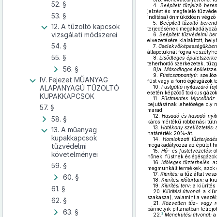
52. §
4.
Beépített tűzjelző bere
jelzést és megfelelő tűzvéde
53. §
indítása) önműködően végző
5.
Beépített tűzoltó beren
12. A tűzoltó kapcsok
terjedésének megakadályozás
vizsgálati módszerei
6.
Beépített tűzvédelmi be
elvezetésére kialakított, hel
54. §
7.
Cselekvőképességükben 
állapotuknál fogva veszélyh
55. §
8.
Elsődleges épületszerke
teherhordó szerkezetek, tűzg
56. §
8/a.
Másodlagos épületsze
9.
Füstcsappantyú:
szellőz
IV. Fejezet MŰANYAG
füst vagy a forró égésgázok to
ALAPANYAGÚ TŰZOLTÓ
10.
Füstgátló nyílászáró (a
esetén képződő toxikus gázokn
KUPAKKAPCSOK
11.
Füstmentes lépcsőház:
bejutásának lehetősége oly m
57. §
marad.
12.
Hasadó és hasadó-nyíló
58. §
káros mértékű robbanási túl
13.
Hatékony szellőztetés:
a
13. A műanyag
határérték 20%-át.
kupakkapcsok
14.
Homlokzati tűzterjedés
tűzvédelmi
megakadályozza az épület ho
15.
Hő- és füstelvezetés:
o
követelményei
hőnek, füstnek és égésgázok
16.
Időleges tűzterhelés:
az
59. §
megmunkált termékek, azok el
17.
Kiürítés:
a tűz által ves
60. §
18.
Kiürítési időtartam:
a kiü
19.
Kiürítési terv:
a kiürítés
61. §
20.
Kiürítési útvonal:
a kiür
szakasza), valamint a veszél
62. §
21.
Közvetlen tűz- vagy 
bármelyik pillanatban létrej
63. §
3
22.
Menekülési útvonal:
a 