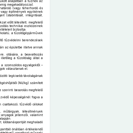
ukott állapotban a tűznek az
artamig megakadályozza).
határoló (vagy teherhordó és
zok vagy építmények egyikének
 (stabilitását, integritását,
t előtt létesített, megfelelő
űzoltás technikai eszközeinek
teleit biztosítja.
urkolatú, a tűzoltógépjárművek
gítő tűzvédelmi berendezések
rán az épületbe illetve annak
re, oltására, a beavatkozás
letőleg a tűzoltóság által a
 a szomszédos egységektől –
ágok választanak el.
zötti legkisebb távolságának
géshőjéből (MJ/kg) számított
 szerinti besorolás megfelelő
tűzvédő képességénél fogva a
 csatlakozó, tűzvédő célokat
k, műtárgyak, létesítmények
lt anyagok jellemzői, valamint
alapján.
t, lobbanáspontját meghaladó
ontból önállóan értékelendő
evételével) vonatkozó műszaki