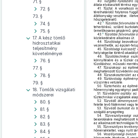
71. §
40.
Tűzgátló nyílászáró (a
általa elválasztott térrész eg
72. §
41.
Tűzfal:
A vonatkozó műs
térelhatároló) folytonos füg
73. §
állékonyság-vesztése, illetv
hőszigetelését).
74. §
5
42.
Tűzoltási felvonulási t
teherbírású, szilárd burkola
75. §
(emelőkosaras gépjármű, gépe
6
43.
Tűzoltási felvonulási ú
17. A kész tömlő
közlekedésére alkalmas út.
44.
Tűzoltósági beavatkoz
hidrosztatikai
vezérelhetők, az épület-felü
teljesítmény
45.
Tűzoltósági kulcsszéf:
a
követelményei
helyiségeibe történő akadályt
46.
Tűzoltótechnikai eszk
76. §
könnyítésére és a tűzkár cs
tűzoltáshoz, műszaki mentés
77. §
47.
Tűzszakasz:
az építmé
meghatározott tűzvédelmi oszt
78. §
48.
Tűzszakaszterület:
az e
49.
Tűztávolság:
építménye
79. §
vízszintes vetülete.
50.
Tűzterhelés:
az építmén
18. Tömlők vizsgálati
hőmennyiség egységnyi padlóf
51.
Tűzvédelmi osztály:
az 
módszerei
tűztechnikai vizsgálatok alap
52.
Tűzvédő álmennyezet:
80. §
felette levő födémmel vagy tet
53.
Tűzvédő burkolat és b
81. §
szolgáló anyagréteg.
54.
Tűzveszélyességi osz
82. §
besorolására meghatározott ka
az alkalmazott technológiai f
83. §
55.
Tűzveszélyes tevékeny
hőmérséklettel, vagy nyílt lá
84. §
56.
Veszélyességi övezet:
környezete, térrésze. A vesz