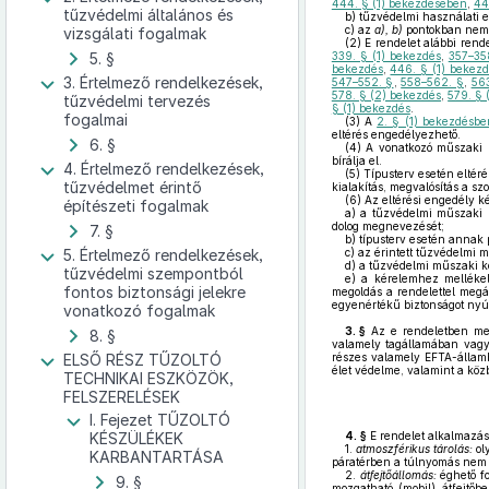
444. § (1) bekezdésében
,
44
tűzvédelmi általános és
b)
tűzvédelmi használati e
c)
az
a), b)
pontokban nem s
vizsgálati fogalmak
(2)
E rendelet alábbi rend
5. §
339. § (1) bekezdés
,
357–35
bekezdés
,
446. § (1) bekezd
3. Értelmező rendelkezések,
547–552. §
,
558–562. §
,
563
578. § (2) bekezdés
,
579. § 
tűzvédelmi tervezés
§ (1) bekezdés
.
fogalmai
(3)
A
2. § (1) bekezdésbe
eltérés engedélyezhető.
6. §
(4)
A vonatkozó műszaki k
bírálja el.
4. Értelmező rendelkezések,
(5)
Típusterv esetén eltéré
tűzvédelmet érintő
kialakítás, megvalósítás a s
(6)
Az eltérési engedély ké
építészeti fogalmak
a)
a tűzvédelmi műszaki k
dolog megnevezését;
7. §
b)
típusterv esetén annak 
5. Értelmező rendelkezések,
c)
az érintett tűzvédelmi 
d)
a tűzvédelmi műszaki köv
tűzvédelmi szempontból
e)
a kérelemhez mellékeln
fontos biztonsági jelekre
megoldás a rendelettel megá
egyenértékű biztonságot nyúj
vonatkozó fogalmak
3. §
Az e rendeletben meg
8. §
valamely tagállamában vagy 
ELSŐ RÉSZ TŰZOLTÓ
részes valamely EFTA-államba
élet védelme, valamint a köz
TECHNIKAI ESZKÖZÖK,
FELSZERELÉSEK
I. Fejezet TŰZOLTÓ
KÉSZÜLÉKEK
4. §
E rendelet alkalmazá
1.
atmoszférikus tárolás:
oly
KARBANTARTÁSA
páratérben a túlnyomás nem 
2.
átfejtőállomás:
éghető fo
9. §
mozgatható (mobil) átfejtőb