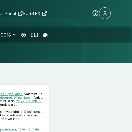
s Portál
EUR-LEX
ELI
nek 1. pontjában
, valamint – a
ezdésének
b)
pontjában
foglalt
réről szóló
212/2010. (VII. 1.)
rendelem el:
is – valamint a létesítményt,
kek kivételével – használni,
tásával lehet.
kezdésében
,
437–443. §-ban
,