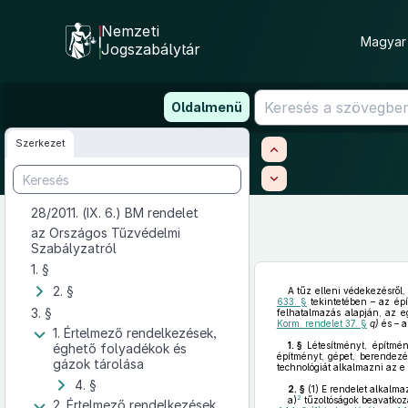
Nemzeti
Magyar 
Jogszabálytár
Ugrás
Oldalmenü
a
tartalomra
Szerkezet
28/2011. (IX. 6.) BM rendelet
az Országos Tűzvédelmi
Szabályzatról
1. §
2. §
A tűz elleni védekezésről,
633. §
tekintetében – az épí
3. §
felhatalmazás alapján, az e
Korm. rendelet 37. §
q)
és – 
1. Értelmező rendelkezések,
1. §
Létesítményt, építmény
éghető folyadékok és
építményt, gépet, berendezé
gázok tárolása
technológiát alkalmazni az e
4. §
2. §
(1)
E rendelet alkalma
2
a)
tűzoltóságok beavatkoz
2. Értelmező rendelkezések,