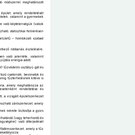
ó módszerrel meghatározott
épület, amely rendeltetését
épületek, valamint a gyermekek
ére való képtelenségük (vakok
ható, statisztikai felmérésen
elületű – homlokzati szabad
tkező robbanás észlelésére,
n való jelenléte, valamint
yújtási energia adott.
A1 tűzvédelmi osztályú gát és
rtozó csatornák, bevonatok és
amig tűzterhelésnek kitéve is
ória, amely meghatározza az
esetenként rendeltetése és
, a vizsgált épületszerkezet
 hozható zárószerkezet, amely
inek mérete biztosítja a gyors
lhatároló (vagy teherhordó és
gységére) való átterjedését
 födémszerkezet, amely a tűz
gakadályozza.