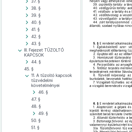
37. §
helyén vagy áthelyezve ismét
39.
úszótetős tartály:
a táro
38. §
40.
védőgyűrűs tartály:
acé
41.
védősáv:
a tartály és a
39. §
42.
védőtávolság:
a veszél
43.
vízvetőgallér:
a tartályr
40. §
44.
zárt tartályüzemmód:
z
állandó, szabad nyílása nincs
41. §
42. §
43. §
5. §
E rendelet alkalmazás
1.
Égéskésleltető szer:
véd
III. Fejezet TŰZOLTÓ
meghatározott időtartamig (újr
2.
Gyújtási idő:
az az időtar
KAPCSOK
3.
Homlokzati tűzterjedési 
44. §
épületszerkezeteken történő t
4.
Perzselődés:
az anyagfel
45. §
5.
Tetőtűz terjedés mértéke
terjedésének mértéke (távols
11. A tűzoltó kapcsok
6.
Tűzvédő képesség:
az 
burkolatok, bevonatok haték
tűzvédelmi
7.
Vizsgálati tűzhatás: az 
követelményei
a vizsgáló berendezés vizsgá
46. §
47. §
6. §
E rendelet alkalmazás
48. §
1.
Alapterület:
a gépek és a
kijelölt térrész oldalhatára
49. §
számított belső területe (nettó
2.
Állandó tűzterhelés:
a be
50. §
3.
Biztonsági felvonó:
az ép
valamennyi épületszintet kis
51. §
3/a.
Tűzoltófelvonó:
tűz ese
3/b.
Menekülési felvonó:
tű