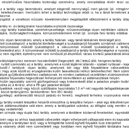
 vészlefúvásra használatos biztonsági szerelvény, amely roncsolódása révén teszi sza
az a tartály vagy berendezés, amelyet elegendő mennyiségű inert gázzal (pl. nitrogénn
keletkezhessen. Inertizálni lehet a tartályt technológiai okból is, ha a tárolt termékne
tkeznie.
zsgálat:
a vonatkozó műszaki követelményben megállapított időközönként a tartály álla
artály ki- és belégzésére használatos eszközök összessége.
 egy tartály kialakítása, szerelvényezettsége, műszerezettsége olyan mértékben változik
ájára, biztonságtechnikájára, környezetvédelmére kihat (pl. szimpla falú tartály ellátása 
zés:
olyan berendezés, amely a tartály falának, vagy belső bélésének tömörségét jelzi.
ett lyukadásjelző:
a tartályfal tömítetlenségét a lyukadásjelző folyadék szintjének csökkené
úlnyomással működő lyukadásjelző:
a vákuummal működő lyukadásjelző a tartály
vekedést jelzi. A túlnyomással működő lyukadásjelző a tartály tömítetlenségekor a nyomás
z nem rögzített, építménynek nem minősülő jól átszellőző, rácsos kivitelű palacktároló áll
artályköpenyhez mereven hozzáerősített (hegesztett, stb.) tetejű álló, hengeres tartály.
nyitott üzemmódú az a tartály, amelynek a külső légtérrel állandó – szabad nyílással – kap
kedő-) tartályok:
olyan tartály, amelynek két vagy több folyadéktere csővezetékk
, hogy azok között az anyagáramlás külön beavatkozás nélkül bekövetkezhet. Nem számí
artályok gyűjtőcsővezetékhez csatlakoznak, és minden csatlakozó vezetékben elzárószerelv
alástra folyamatos hegesztéssel felhelyezett merevítőelem az alátámasztások helyén.
külön jogszabály szerinti gázforgalmazó vagy kiskereskedő által a palackos propán-bután
ozéka az a térrész, ahol a PB-gáz palackot tárolják.
3
lyadékok vasúti vagy közúti szállítására használatos 1,0 m
-nél nagyobb befogadóképességű
si, közúti tartányjármű, tankkonténer, fém IBC-tároló).
yrétegű, acéllemezből készült palástú és fenekű, megfelelő terhelési viszonyokra mére
y tartály eredeti telepítési helyéről elmozdítva új telepítési helyen – akár egy létesítményen 
yok alátámasztására való elem, amely a tartálypalást számára, az átfogási szög mentén, eg
agy vasbetonból.
an szimpla vagy dupla falú tartály, amelynek a tárolótere közbenső fenekekkel, egymástól
csövén vagy az ahhoz kapcsolódó csővezeték végén elhelyezett csőkapcsoló elem és kapcsoló
 amelyre a tartályban levő, vagy a felfogótérbe kiömlő éghető folyadék tüze kiterjedhet.
 valamely okból nem üzemeltetett vagy korábban nem éghető folyadék tárolására használ