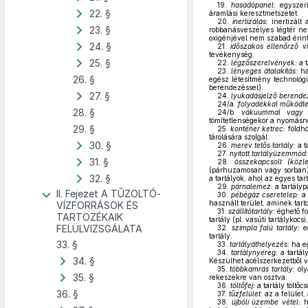
19.
hasadópanel:
egyszeri
22. §
áramlási keresztmetszetet.
20.
inertizálás:
inertizált 
23. §
robbanásveszélyes légtér ne 
oxigénjével nem szabad érin
24. §
21.
időszakos ellenőrző vi
tevékenység.
25. §
22.
légzőszerelvények:
a t
23.
lényeges átalakítás:
ha
26. §
egész létesítmény technológi
berendezéssel).
27. §
24.
lyukadásjelző berende
24/a.
folyadékkal működtet
28. §
24/b.
vákuummal vagy t
tömítetlenségekor a nyomásnö
29. §
25.
konténer ketrec:
földhö
tárolására szolgál.
30. §
26.
merev tetős tartály:
a t
27.
nyitott tartályüzemmód:
31. §
28.
összekapcsolt (közle
(párhuzamosan vagy sorban)
32. §
a tartályok, ahol az egyes t
29.
párnalemez:
a tartályp
II. Fejezet A TŰZOLTÓ-
30.
pébégáz cseretelep:
a 
használt terület, aminek tart
VÍZFORRÁSOK ÉS
31.
szállítótartály:
éghető fo
TARTOZÉKAIK
tartály (pl. vasúti tartálykoc
FELÜLVIZSGÁLATA
32.
szimpla falú tartály:
eg
tartály.
33. §
33.
tartályáthelyezés:
ha eg
34.
tartálynyereg:
a tartál
34. §
Készülhet acélszerkezetből v
35.
többkamrás tartály:
oly
35. §
rekeszekre van osztva.
36.
töltőfej:
a tartály töltő
36. §
37.
tűzfelület:
az a felület,
38.
újbóli üzembe vétel:
ha