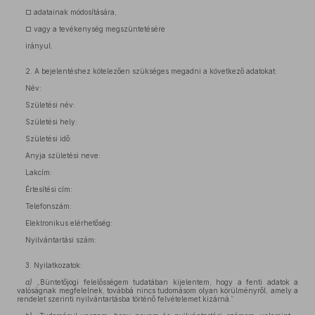
□ adatainak módosítására,
□ vagy a tevékenység megszüntetésére
irányul.
2. A bejelentéshez kötelezően szükséges megadni a következő adatokat:
Név:
Születési név:
Születési hely:
Születési idő:
Anyja születési neve:
Lakcím:
Értesítési cím:
Telefonszám:
Elektronikus elérhetőség:
Nyilvántartási szám:
3. Nyilatkozatok:
a)
„Büntetőjogi felelősségem tudatában kijelentem, hogy a fenti adatok a
valóságnak megfelelnek, továbbá nincs tudomásom olyan körülményről, amely a
rendelet szerinti nyilvántartásba történő felvételemet kizárná.”