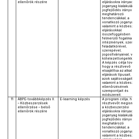
ellenőrök részére
eljárásokra irányadó
joganyag kialakulásáva
jogfejlődés irányvonal
meghatározó
tendenciákkal, a
vonatkozó joganyagga
valamint a közbeszerz
eljárásokkal
összefüggésben
felmerülő fogalmak,
intézmények, személ
feladatkörével,
szerepével,
jogosítványaival, vala
kötelezettségeikkel.
A képzés célja tovább
hogy a résztvevő
elsajátítsa az alkalma
eljárások típusait, ille
azok sajátosságait,
valamint a közbeszer
ellenőrzésének
szempontjait és
módszereit.
11
ÁBPE-továbbképzés II.
E-learning képzés
A program célja, hogy
– Közbeszerzések
résztvevőt megismert
ellenőrzése – belső
a közbeszerzési
ellenőrök részére
eljárásokra irányadó
joganyag kialakulásáva
jogfejlődés irányvonal
meghatározó
tendenciákkal, a
vonatkozó joganyagga
valamint a közbeszerz