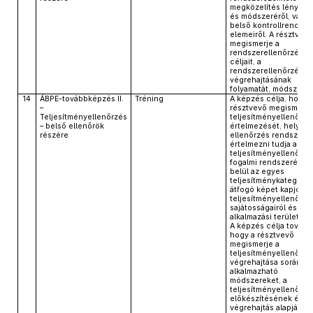
megközelítés lényegé
és módszeréről, valam
belső kontrollrendsze
elemeiről. A résztvevő
megismerje a
rendszerellenőrzés á
céljait, a
rendszerellenőrzés
végrehajtásának
folyamatát, módszereit
14
ÁBPE-továbbképzés II.
Tréning
A képzés célja, hogy 
–
résztvevő megismerje
Teljesítményellenőrzés
teljesítményellenőrzé
– belső ellenőrök
értelmezését, helyét 
részére
ellenőrzés rendszeré
értelmezni tudja a
teljesítményellenőrzé
fogalmi rendszerét, a
belül az egyes
teljesítménykategóriák
átfogó képet kapjon a
teljesítményellenőrzé
sajátosságairól és
alkalmazási területeirő
A képzés célja tovább
hogy a résztvevő
megismerje a
teljesítményellenőrzé
végrehajtása során
alkalmazható
módszereket, a
teljesítményellenőrzé
előkészítésének és a
végrehajtás alapjául