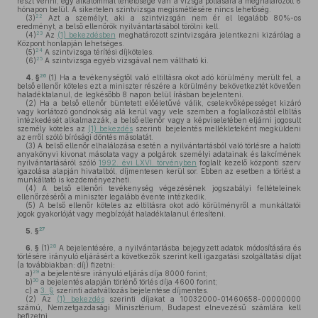
részt venni, egy alkalommal lehetősége van a vizsga pótlására a meghatározott 6
hónapon belül. A sikertelen szintvizsga megismétlésére nincs lehetőség.
22
(3)
Azt a személyt, aki a szintvizsgán nem ér el legalább 80%-os
eredményt, a belső ellenőrök nyilvántartásából törölni kell.
23
(4)
Az
(1) bekezdésben
meghatározott szintvizsgára jelentkezni kizárólag a
Központ honlapján lehetséges.
24
(5)
A szintvizsga térítési díjköteles.
25
(6)
A szintvizsga egyéb vizsgával nem váltható ki.
26
4. §
(1)
Ha a tevékenységtől való eltiltásra okot adó körülmény merült fel, a
belső ellenőr köteles ezt a miniszter részére a körülmény bekövetkeztét követően
haladéktalanul, de legkésőbb 8 napon belül írásban bejelenteni.
(2)
Ha a belső ellenőr büntetett előéletűvé válik, cselekvőképességet kizáró
vagy korlátozó gondnokság alá kerül vagy vele szemben a foglalkozástól eltiltás
intézkedését alkalmazzák, a belső ellenőr vagy a képviseletében eljárni jogosult
személy köteles az
(1) bekezdés
szerinti bejelentés mellékleteként megküldeni
az erről szóló bírósági döntés másolatát.
(3)
A belső ellenőr elhalálozása esetén a nyilvántartásból való törlésre a halotti
anyakönyvi kivonat másolata vagy a polgárok személyi adatainak és lakcímének
nyilvántartásáról szóló
1992. évi LXVI. törvényben
foglalt kezelő központi szerv
igazolása alapján hivatalból, díjmentesen kerül sor. Ebben az esetben a törlést a
munkáltató is kezdeményezheti.
(4)
A belső ellenőri tevékenység végezésének jogszabályi feltételeinek
ellenőrzéséről a miniszter legalább évente intézkedik.
(5)
A belső ellenőr köteles az eltiltásra okot adó körülményről a munkáltatói
jogok gyakorlóját vagy megbízóját haladéktalanul értesíteni.
27
5. §
28
6. §
(1)
A bejelentésére, a nyilvántartásba bejegyzett adatok módosítására és
törlésére irányuló eljárásért a következők szerint kell igazgatási szolgáltatási díjat
(a továbbiakban: díj) fizetni:
29
a)
a bejelentésre irányuló eljárás díja 8000 forint;
30
b)
a bejelentés alapján történő törlés díja 4600 forint;
c)
a
3. §
szerinti adatváltozás bejelentése díjmentes.
(2)
Az
(1) bekezdés
szerinti díjakat a 10032000-01460658-00000000
számú, Nemzetgazdasági Minisztérium, Budapest elnevezésű számlára kell
befizetni.