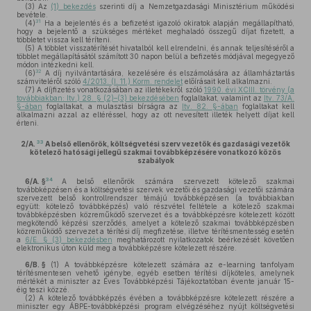
(3)
Az
(1) bekezdés
szerinti díj a Nemzetgazdasági Minisztérium működési
bevétele.
31
(4)
Ha a bejelentés és a befizetést igazoló okiratok alapján megállapítható,
hogy a bejelentő a szükséges mértéket meghaladó összegű díjat fizetett, a
többletet vissza kell téríteni.
(5)
A többlet visszatérítését hivatalból kell elrendelni, és annak teljesítéséről a
többlet megállapításától számított 30 napon belül a befizetés módjával megegyező
módon intézkedni kell.
32
(6)
A díj nyilvántartására, kezelésére és elszámolására az államháztartás
számviteléről szóló
4/2013. (I. 11.) Korm. rendelet
előírásait kell alkalmazni.
(7)
A díjfizetés vonatkozásában az illetékekről szóló
1990. évi XCIII. törvény (a
továbbiakban: Itv.) 28. § (2)–(3) bekezdésében
foglaltakat, valamint az
Itv. 73/A.
§-ában
foglaltakat, a mulasztási bírságra az
Itv. 82. §-ában
foglaltakat kell
alkalmazni azzal az eltéréssel, hogy az ott nevesített illeték helyett díjat kell
érteni.
33
2/A.
A belső ellenőrök, költségvetési szerv vezetők és gazdasági vezetők
kötelező hatósági jellegű szakmai továbbképzésére vonatkozó közös
szabályok
34
6/A. §
A belső ellenőrök számára szervezett kötelező szakmai
továbbképzésen és a költségvetési szervek vezetői és gazdasági vezetői számára
szervezett belső kontrollrendszer témájú továbbképzésen (a továbbiakban
együtt: kötelező továbbképzés) való részvétel feltétele a kötelező szakmai
továbbképzésben közreműködő szervezet és a továbbképzésre kötelezett között
megkötendő képzési szerződés, amelyet a kötelező szakmai továbbképzésben
közreműködő szervezet a térítési díj megfizetése, illetve térítésmentesség esetén
a
6/E. § (3) bekezdésben
meghatározott nyilatkozatok beérkezését követően
elektronikus úton küld meg a továbbképzésre kötelezett részére.
6/B. §
(1)
A továbbképzésre kötelezett számára az e-learning tanfolyam
térítésmentesen vehető igénybe, egyéb esetben térítési díjköteles, amelynek
mértékét a miniszter az Éves Továbbképzési Tájékoztatóban évente január 15-
éig teszi közzé.
(2)
A kötelező továbbképzés évében a továbbképzésre kötelezett részére a
miniszter egy ÁBPE-továbbképzési program elvégzéséhez nyújt költségvetési