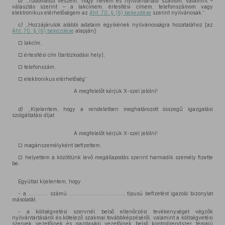
b)
„Tudomásul veszem, hogy nevem és nyilvántartási számom, valamint –
választás szerint – a lakcímem, értesítési címem, telefonszámom vagy
elektronikus elérhetőségem az
Áht. 70. § (6) bekezdése
szerint nyilvánosak.”
c)
„Hozzájárulok alábbi adataim egyikének nyilvánosságra hozatalához [az
Áht. 70. § (6) bekezdése
alapján]:
□ lakcím,
□ értesítési cím (tartózkodási hely),
□ telefonszám,
□ elektronikus elérhetőség”
A megfelelőt kérjük X-szel jelölni!
d)
„Kijelentem, hogy a rendeletben meghatározott összegű igazgatási
szolgáltatási díjat
A megfelelőt kérjük X-szel jelölni!
□ magánszemélyként befizettem,
□ helyettem a közöttünk levő megállapodás szerint harmadik személy fizette
be.
Egyúttal kijelentem, hogy
- a ............. számú ..................................... típusú befizetést igazoló bizonylat
másolatát,
- a költségvetési szervnél belső ellenőrzési tevékenységet végzők
nyilvántartásáról és kötelező szakmai továbbképzéséről, valamint a költségvetési
szervek vezetőinek és gazdasági vezetőinek belső kontrollrendszer témájú