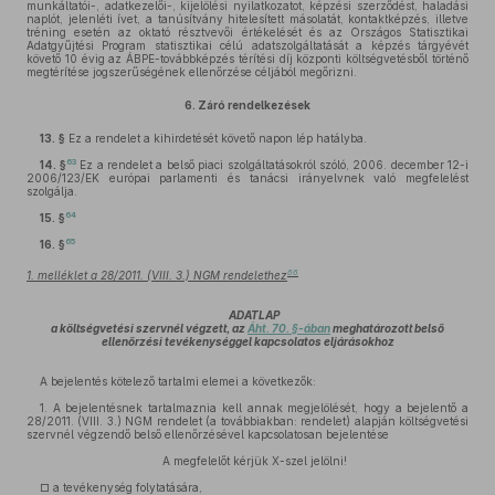
munkáltatói-, adatkezelői-, kijelölési nyilatkozatot, képzési szerződést, haladási
naplót, jelenléti ívet, a tanúsítvány hitelesített másolatát, kontaktképzés, illetve
tréning esetén az oktató résztvevői értékelését és az Országos Statisztikai
Adatgyűjtési Program statisztikai célú adatszolgáltatását a képzés tárgyévét
követő 10 évig az ÁBPE-továbbképzés térítési díj központi költségvetésből történő
megtérítése jogszerűségének ellenőrzése céljából megőrizni.
6.
Záró rendelkezések
13. §
Ez a rendelet a kihirdetését követő napon lép hatályba.
63
14. §
Ez a rendelet a belső piaci szolgáltatásokról szóló, 2006. december 12-i
2006/123/EK európai parlamenti és tanácsi irányelvnek való megfelelést
szolgálja.
64
15. §
65
16. §
66
1. melléklet a 28/2011. (VIII. 3.) NGM rendelethez
ADATLAP
a költségvetési szervnél végzett, az
Áht. 70. §-ában
meghatározott belső
ellenőrzési tevékenységgel kapcsolatos eljárásokhoz
A bejelentés kötelező tartalmi elemei a következők:
1. A bejelentésnek tartalmaznia kell annak megjelölését, hogy a bejelentő a
28/2011. (VIII. 3.) NGM rendelet (a továbbiakban: rendelet) alapján költségvetési
szervnél végzendő belső ellenőrzésével kapcsolatosan bejelentése
A megfelelőt kérjük X-szel jelölni!
□ a tevékenység folytatására,