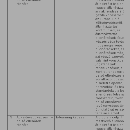
belső ellenőrök
résztvevő általános
részére
áttekintést kapjon a
magyar államháztartásr
annak rendszeréről é
gazdálkodásáról, tová
az Európai Unió
költségvetéséről, az
államháztartási
kontrollokról, az
államháztartási
ellenőrzések típusairó
képzés célja továbbá,
hogy megismerje: a kü
ellenőrzéseket, az
ellenőrzések módját, 
azt végző szerveket,
valamint vonatkozó
jogszabályok
rendelkezéseit, a bel
kontrollrendszerre, a
belső ellenőrzésre
vonatkozó jogszabályi
elméleti alapokat, a
nemzetközi és hazai
standardokat, a belső
ellenőrzés folyamatát
módszereit, továbbá a
belső ellenőrzési
tevékenységet támog
útmutatókat és azok f
tartalmi elemeit.
3
ÁBPE-továbbképzés I. –
E-learning képzés
A program célja, hogy
belső ellenőrök
résztvevő általános
részére
áttekintést kapjon a
magyar államháztartásr