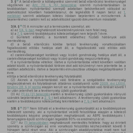
17
3. §
A belső ellenőr a költségvetési szervnél belső ellenőrzési tevékenységet
végzőknek az
Áht. 70. § (5) bekezdése
szerinti nyilvántartásában (a
továbbiakban: nyilvántartás) szereplő adataiban bekövetkezett változást az
adatváltozást követően haladéktalanul, de legkésőbb 8 napon belül az
1.
melléklet
szerinti adatlapon köteles írásban bejelenteni a miniszternek. A
bejelentéshez csatolni kell az adatváltozást igazoló dokumentum másolatát.
18
3/A. §
(1)
A miniszter azt a természetes személyt, aki
a)
az
1/A. §-ban
meghatározott követelményeknek nem felel meg,
b)
a
7. §
szerinti továbbképzési kötelezettséget nem teljesíti 1 évre,
c)
büntetett előéletű, a büntetett előélethez fűződő hátrányok alóli
mentesítésig,
d)
a belső ellenőrzés körébe tartozó tevékenység vonatkozásában
foglalkozástól eltiltás hatálya alatt áll, a foglalkozástól való eltiltás alóli
mentesítésig,
e)
cselekvőképességet korlátozó vagy kizáró gondnokság hatálya alatt áll, a
cselekvőképességet korlátozó vagy kizáró gondokság megszüntetéséig,
f)
a nyilvántartásba vételkor, illetve a nyilvántartásba vételt követően valótlan
adatot közölt, a nyilvántartásból törlésre okot adó körülményt nem jelentette be, a
valótlan adatközlés, illetve a bejelentés elmulasztása utólagos megállapításakor 3
évre,
eltiltja a belső ellenőrzési tevékenység folytatásától.
(2)
Akinek a nyilvántartásból való törlésére a szolgáltatási tevékenység
megkezdésének és folytatásának általános szabályairól szóló
2009. évi LXXVI.
törvény 28. §
b)
pontja
alapján került sor, a nyilvántartásból való törlését követő 1
év után jelentheti be a tevékenység újbóli gyakorlását.
(3)
Az
(1) és (2) bekezdés
esetén a tevékenység újbóli gyakorlására irányuló
szándék bejelentésére a
2. §-t
kell alkalmazni. A tevékenység újbóli gyakorlása
esetén a továbbképzési kötelezettség tekintetében a
7. §-t
kell alkalmazni.
19
20
3/B. §
(1)
Nem tiltható el a tevékenység gyakorlásától az a továbbképzésre
kötelezett személy, aki a nyilvántartást vezető felszólítása alapján a kötelező
továbbképzés képzési programjában meghatározott, az ÁBPE továbbképzés I.
tananyagára épülő szintvizsgán legalább 80%-os eredményt ér el.
21
(2)
Az
(1) bekezdésben
meghatározott mentesítés feltétele, hogy az érintett
személy a szintvizsgán az erre vonatkozó felszólítás kézhezvételét követő 6
hónapon belül részt vesz. Aki a szintvizsgán akadályoztatása miatt nem tud