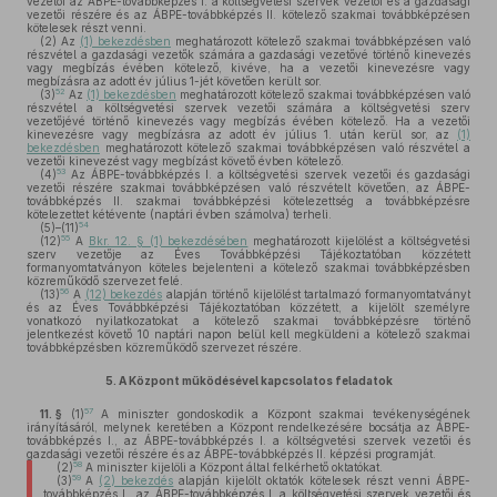
vezetői az ÁBPE-továbbképzés I. a költségvetési szervek vezetői és a gazdasági
vezetői részére és az ÁBPE-továbbképzés II. kötelező szakmai továbbképzésen
kötelesek részt venni.
(2)
Az
(1) bekezdésben
meghatározott kötelező szakmai továbbképzésen való
részvétel a gazdasági vezetők számára a gazdasági vezetővé történő kinevezés
vagy megbízás évében kötelező, kivéve, ha a vezetői kinevezésre vagy
megbízásra az adott év július 1-jét követően került sor.
52
(3)
Az
(1) bekezdésben
meghatározott kötelező szakmai továbbképzésen való
részvétel a költségvetési szervek vezetői számára a költségvetési szerv
vezetőjévé történő kinevezés vagy megbízás évében kötelező. Ha a vezetői
kinevezésre vagy megbízásra az adott év július 1. után kerül sor, az
(1)
bekezdésben
meghatározott kötelező szakmai továbbképzésen való részvétel a
vezetői kinevezést vagy megbízást követő évben kötelező.
53
(4)
Az ÁBPE-továbbképzés I. a költségvetési szervek vezetői és gazdasági
vezetői részére szakmai továbbképzésen való részvételt követően, az ÁBPE-
továbbképzés II. szakmai továbbképzési kötelezettség a továbbképzésre
kötelezettet kétévente (naptári évben számolva) terheli.
54
(5)–(11)
55
(12)
A
Bkr. 12. § (1) bekezdésében
meghatározott kijelölést a költségvetési
szerv vezetője az Éves Továbbképzési Tájékoztatóban közzétett
formanyomtatványon köteles bejelenteni a kötelező szakmai továbbképzésben
közreműködő szervezet felé.
56
(13)
A
(12) bekezdés
alapján történő kijelölést tartalmazó formanyomtatványt
és az Éves Továbbképzési Tájékoztatóban közzétett, a kijelölt személyre
vonatkozó nyilatkozatokat a kötelező szakmai továbbképzésre történő
jelentkezést követő 10 naptári napon belül kell megküldeni a kötelező szakmai
továbbképzésben közreműködő szervezet részére.
5.
A Központ működésével kapcsolatos feladatok
57
11. §
(1)
A miniszter gondoskodik a Központ szakmai tevékenységének
irányításáról, melynek keretében a Központ rendelkezésére bocsátja az ÁBPE-
továbbképzés I., az ÁBPE-továbbképzés I. a költségvetési szervek vezetői és
gazdasági vezetői részére és az ÁBPE-továbbképzés II. képzési programját.
58
(2)
A miniszter kijelöli a Központ által felkérhető oktatókat.
59
(3)
A
(2) bekezdés
alapján kijelölt oktatók kötelesek részt venni ÁBPE-
továbbképzés I., az ÁBPE-továbbképzés I. a költségvetési szervek vezetői és