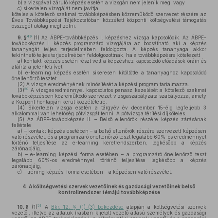
b)
a vizsgával záruló képzés esetén a vizsgán nem jelenik meg, vagy
c)
sikertelen vizsgáját nem javítja,
köteles a kötelező szakmai továbbképzésben közreműködő szervezet részére az
Éves Továbbképzési Tájékoztatóban közzétett központi költségvetési támogatás
összegét utólag megfizetni.
49
9. §
(1)
Az ÁBPE-továbbképzés I. képzéshez vizsga kapcsolódik. Az ÁBPE-
továbbképzés I. képzés programzáró vizsgájára az bocsátható, aki a képzés
tananyagát teljes terjedelmében feldolgozta. A képzés tananyaga akkor
tekinthető teljes terjedelmében feldolgozottnak, ha a továbbképzésre kötelezett
a)
kontakt képzés esetén részt vett a képzéshez kapcsolódó előadások óráin és
aláírta a jelenléti ívet,
b)
e-learning képzés esetén sikeresen kitöltötte a tananyaghoz kapcsolódó
önellenőrző tesztet.
(2)
A vizsga eredményének minősítését a képzési program tartalmazza.
50
(3)
A vizsgaeredménnyel kapcsolatos panasz kezelését a kötelező szakmai
továbbképzésben közreműködő szervezet vizsgaszabályzata szabályozza, amely
a Központ honlapján kerül közzétételre.
(4)
Sikertelen vizsga esetén a tárgyév év december 15-éig legfeljebb 3
alkalommal van lehetőség pótvizsgát tenni. A pótvizsga térítési díjköteles.
(5)
Az ÁBPE-továbbképzés II. – Belső ellenőrök részére képzés zárásának
feltétele
a)
– kontakt képzés esetében – a belső ellenőrök részére szervezett képzésen
való részvétel, és a programzáró önellenőrző teszt legalább 60%-os eredménnyel
történő teljesítése az e-learning keretrendszerben, legkésőbb a képzés
zárónapjáig,
b)
– e-learning képzési forma esetében – a programzáró önellenőrző teszt
legalább 60%-os eredménnyel történő teljesítése legkésőbb a képzés
zárónapjáig,
c)
– tréning képzési forma esetében – a képzésen való részvétel.
4.
A költségvetési szervek vezetőinek és gazdasági vezetőinek belső
kontrollrendszer témájú továbbképzése
51
10. §
(1)
A
Bkr. 12. § (1)–(3) bekezdése
alapján a költségvetési szervek
vezetői, illetve az általuk írásban kijelölt vezető állású személyek és gazdasági