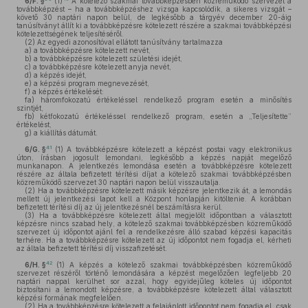
6/F. §
(1)
A kötelező szakmai továbbképzésben közreműködő szervezet a
továbbképzést – ha a továbbképzéshez vizsga kapcsolódik, a sikeres vizsgát –
követő 30 naptári napon belül, de legkésőbb a tárgyév december 20-áig
tanúsítványt állít ki a továbbképzésre kötelezett részére a szakmai továbbképzési
kötelezettségének teljesítéséről.
(2)
Az egyedi azonosítóval ellátott tanúsítvány tartalmazza
a)
a továbbképzésre kötelezett nevét,
b)
a továbbképzésre kötelezett születési idejét,
c)
a továbbképzésre kötelezett anyja nevét,
d)
a képzés idejét,
e)
a képzési program megnevezését,
f)
a képzés értékelését:
fa)
háromfokozatú értékeléssel rendelkező program esetén a minősítés
szintjét,
fb)
kétfokozatú értékeléssel rendelkező program, esetén a „Teljesítette”
értékelést,
g)
a kiállítás dátumát.
41
6/G. §
(1)
A továbbképzésre kötelezett a képzést postai vagy elektronikus
úton, írásban jogosult lemondani, legkésőbb a képzés napját megelőző
munkanapon. A jelentkezés lemondása esetén a továbbképzésre kötelezett
részére az általa befizetett térítési díjat a kötelező szakmai továbbképzésben
közreműködő szervezet 30 naptári napon belül visszautalja.
(2)
Ha a továbbképzésre kötelezett másik képzésre jelentkezik át, a lemondás
mellett új jelentkezési lapot kell a Központ honlapján kitöltenie. A korábban
befizetett térítési díj az új jelentkezésnél beszámításra kerül.
(3)
Ha a továbbképzésre kötelezett által megjelölt időpontban a választott
képzésre nincs szabad hely, a kötelező szakmai továbbképzésben közreműködő
szervezet új időpontot ajánl fel a rendelkezésre álló szabad képzési kapacitás
terhére. Ha a továbbképzésre kötelezett az új időpontot nem fogadja el, kérheti
az általa befizetett térítési díj visszafizetését.
42
6/H. §
(1)
A képzés a kötelező szakmai továbbképzésben közreműködő
szervezet részéről történő lemondására a képzést megelőzően legfeljebb 20
naptári nappal kerülhet sor azzal, hogy egyidejűleg köteles új időpontot
biztosítani a lemondott képzésre, a továbbképzésre kötelezett által választott
képzési formának megfelelően.
(2)
Ha a továbbképzésre kötelezett a felajánlott időpontot nem fogadja el, csak