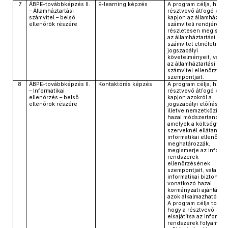
7
ÁBPE-továbbképzés II.
E-learning képzés
A program célja, hogy
– Államháztartási
résztvevő átfogó kép
számvitel – belső
kapjon az államháztar
ellenőrök részére
számviteli rendjéről é
részletesen megismer
az államháztartási
számvitel elméleti alap
jogszabályi
követelményeit, valam
az államháztartási
számvitel ellenőrzés
szempontjait.
8
ÁBPE-továbbképzés II.
Kontaktórás képzés
A program célja, hogy
– Informatikai
résztvevő átfogó kép
ellenőrzés – belső
kapjon azokról a
ellenőrök részére
jogszabályi előírásokró
illetve nemzetközi és
hazai módszertanokról
amelyek a költségveté
szerveknél ellátandó
informatikai ellenőrzé
meghatározzák,
megismerje az informa
rendszerek
ellenőrzésének
szempontjait, valamint
informatikai biztonság
vonatkozó hazai
kormányzati ajánlások
azok alkalmazhatóságá
A program célja továb
hogy a résztvevő
elsajátítsa az informat
rendszerek folyamato