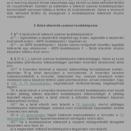
az e-learning képzési formát választhatja vagy kérheti az általa befizetett térítési
díj visszafizetését. Ezekben az esetekben a kötelező szakmai továbbképzésben
közreműködő szervezet köteles a térítési díj különbözetének, illetve a résztvevő
által befizetett térítési díj összegének a továbbképzésre kötelezett részére
visszautalni.
3.
Belső ellenőrök szakmai továbbképzése
43
7. §
A belső ellenőr kötelező szakmai továbbképzésként
44
a)
– legkorábban a bejelentést megelőző egy évben, legkésőbb a bejelentés
évét követő évben – ÁBPE-továbbképzés I. képzésen és
45
b)
– az ÁBPE-továbbképzés I. képzés sikeres elvégzését követően legalább
kétévente egy alkalommal – ÁBPE-továbbképzés II. – Belső ellenőrök részére
képzésen köteles részt venni.
8. §
(1)
A
7. §
szerinti szakmai továbbképzési kötelezettséggel, illetve az ezzel
kapcsolatos jelentkezési kötelezettséggel szemben kimentési kérelemmel lehet
élni.
46
(2)
A kimentési kérelmet a képzési kötelezettség fennállásának évében,
december 15-ig lehet benyújtani a miniszternek. A kimentési kérelem
tudomásulvételéről a miniszter határozatot hoz, amelyet következő évben
mellékelni kell a képzésre történő újbóli jelentkezéshez, annak érdekében, hogy
a
6/B. § (1) bekezdésében
meghatározott térítésmentesség megállapítható
legyen.
(3)
A belső ellenőr a kimentési kérelemmel érintett továbbképzési évet követő
évben pótlólag köteles teljesíteni továbbképzési kötelezettségét. A pótlólag
teljesített képzés esetén a belső ellenőr a díjfizetés tekintetében képzésre
kötelezettnek minősül.
47
(4)
Ha a belső ellenőr nem teljesíti a
(3) bekezdés
szerint pótlólagos
továbbképzési kötelezettségét, számára ezen mulasztással kapcsolatban további
kimentés nem adható.
(5)
A
(2) bekezdésben
foglalt határozat meghozatalakor a miniszter a
(4)
bekezdésben
foglaltak figyelembevételével mérlegelés nélkül dönt.
48
(6)
Ha a továbbképzésre kötelezett a központi költségvetésből támogatott
képzésben vesz részt, és
a)
a megkezdett, kötelező továbbképzést a tárgyévben nem teljesíti,