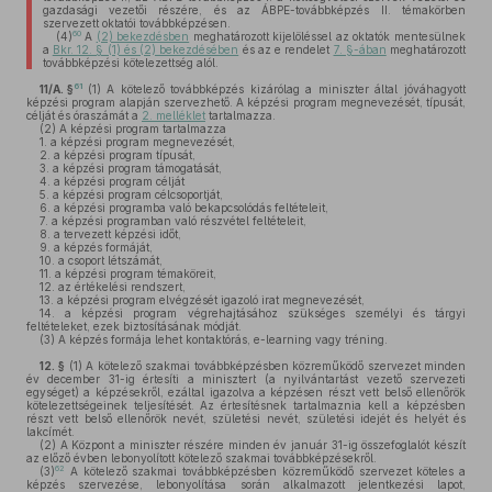
gazdasági vezetői részére, és az ÁBPE-továbbképzés II. témakörben
szervezett oktatói továbbképzésen.
60
(4)
A
(2) bekezdésben
meghatározott kijelöléssel az oktatók mentesülnek
a
Bkr. 12. § (1) és (2) bekezdésében
és az e rendelet
7. §-ában
meghatározott
továbbképzési kötelezettség alól.
61
11/A. §
(1)
A kötelező továbbképzés kizárólag a miniszter által jóváhagyott
képzési program alapján szervezhető. A képzési program megnevezését, típusát,
célját és óraszámát a
2. melléklet
tartalmazza.
(2)
A képzési program tartalmazza
1.
a képzési program megnevezését,
2.
a képzési program típusát,
3.
a képzési program támogatását,
4.
a képzési program célját
5.
a képzési program célcsoportját,
6.
a képzési programba való bekapcsolódás feltételeit,
7.
a képzési programban való részvétel feltételeit,
8.
a tervezett képzési időt,
9.
a képzés formáját,
10.
a csoport létszámát,
11.
a képzési program témaköreit,
12.
az értékelési rendszert,
13.
a képzési program elvégzését igazoló irat megnevezését,
14.
a képzési program végrehajtásához szükséges személyi és tárgyi
feltételeket, ezek biztosításának módját.
(3)
A képzés formája lehet kontaktórás, e-learning vagy tréning.
12. §
(1)
A kötelező szakmai továbbképzésben közreműködő szervezet minden
év december 31-ig értesíti a minisztert (a nyilvántartást vezető szervezeti
egységet) a képzésekről, ezáltal igazolva a képzésen részt vett belső ellenőrök
kötelezettségeinek teljesítését. Az értesítésnek tartalmaznia kell a képzésben
részt vett belső ellenőrök nevét, születési nevét, születési idejét és helyét és
lakcímét.
(2)
A Központ a miniszter részére minden év január 31-ig összefoglalót készít
az előző évben lebonyolított kötelező szakmai továbbképzésekről.
62
(3)
A kötelező szakmai továbbképzésben közreműködő szervezet köteles a
képzés szervezése, lebonyolítása során alkalmazott jelentkezési lapot,