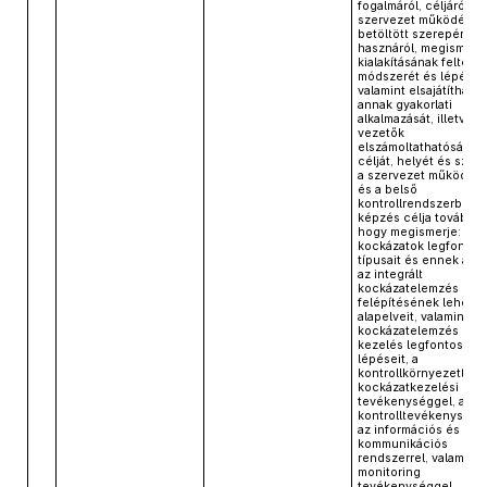
fogalmáról, céljáról, a
szervezet működésé
betöltött szerepéről é
hasznáról, megismeri
kialakításának feltétele
módszerét és lépéseit
valamint elsajátíthatja
annak gyakorlati
alkalmazását, illetve a
vezetők
elszámoltathatóságán
célját, helyét és szer
a szervezet működés
és a belső
kontrollrendszerben. 
képzés célja továbbá,
hogy megismerje: a
kockázatok legfontos
típusait és ennek alap
az integrált
kockázatelemzés
felépítésének lehets
alapelveit, valamint a
kockázatelemzés és
kezelés legfontosabb
lépéseit, a
kontrollkörnyezettel, 
kockázatkezelési
tevékenységgel, a
kontrolltevékenysége
az információs és
kommunikációs
rendszerrel, valamint 
monitoring
tevékenységgel