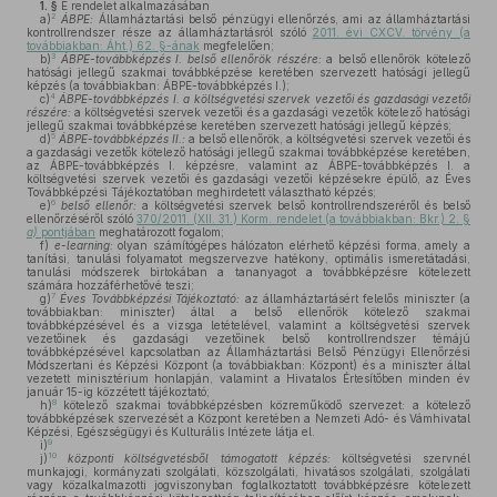
1. §
E rendelet alkalmazásában
2
a)
ÁBPE:
Államháztartási belső pénzügyi ellenőrzés, ami az államháztartási
kontrollrendszer része az államháztartásról szóló
2011. évi CXCV. törvény (a
továbbiakban: Áht.) 62. §-ának
megfelelően;
3
b)
ÁBPE-továbbképzés I. belső ellenőrök részére:
a belső ellenőrök kötelező
hatósági jellegű szakmai továbbképzése keretében szervezett hatósági jellegű
képzés (a továbbiakban: ÁBPE-továbbképzés I.);
4
c)
ÁBPE-továbbképzés I. a költségvetési szervek vezetői és gazdasági vezetői
részére:
a költségvetési szervek vezetői és a gazdasági vezetők kötelező hatósági
jellegű szakmai továbbképzése keretében szervezett hatósági jellegű képzés;
5
d)
ÁBPE-továbbképzés II.:
a belső ellenőrök, a költségvetési szervek vezetői és
a gazdasági vezetők kötelező hatósági jellegű szakmai továbbképzése keretében,
az ÁBPE-továbbképzés I. képzésre, valamint az ÁBPE-továbbképzés I. a
költségvetési szervek vezetői és gazdasági vezetői képzésekre épülő, az Éves
Továbbképzési Tájékoztatóban meghirdetett választható képzés;
6
e)
belső ellenőr:
a költségvetési szervek belső kontrollrendszeréről és belső
ellenőrzéséről szóló
370/2011. (XII. 31.) Korm. rendelet (a továbbiakban: Bkr.) 2. §
a)
pontjában
meghatározott fogalom;
f)
e-learning:
olyan számítógépes hálózaton elérhető képzési forma, amely a
tanítási, tanulási folyamatot megszervezve hatékony, optimális ismeretátadási,
tanulási módszerek birtokában a tananyagot a továbbképzésre kötelezett
számára hozzáférhetővé teszi;
7
g)
Éves Továbbképzési Tájékoztató:
az államháztartásért felelős miniszter (a
továbbiakban: miniszter) által a belső ellenőrök kötelező szakmai
továbbképzésével és a vizsga letételével, valamint a költségvetési szervek
vezetőinek és gazdasági vezetőinek belső kontrollrendszer témájú
továbbképzésével kapcsolatban az Államháztartási Belső Pénzügyi Ellenőrzési
Módszertani és Képzési Központ (a továbbiakban: Központ) és a miniszter által
vezetett minisztérium honlapján, valamint a Hivatalos Értesítőben minden év
január 15-ig közzétett tájékoztató;
8
h)
kötelező szakmai továbbképzésben közreműködő szervezet: a kötelező
továbbképzések szervezését a Központ keretében a Nemzeti Adó- és Vámhivatal
Képzési, Egészségügyi és Kulturális Intézete látja el.
9
i)
10
j)
központi költségvetésből támogatott képzés:
költségvetési szervnél
munkajogi, kormányzati szolgálati, közszolgálati, hivatásos szolgálati, szolgálati
vagy közalkalmazotti jogviszonyban foglalkoztatott továbbképzésre kötelezett