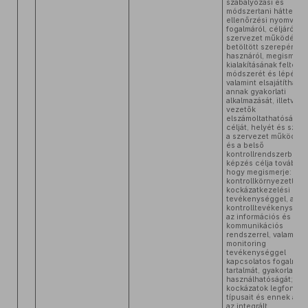
szabályozási és
módszertani hátteréről
ellenőrzési nyomvona
fogalmáról, céljáról, a
szervezet működésé
betöltött szerepéről é
hasznáról, megismeri
kialakításának feltétele
módszerét és lépéseit
valamint elsajátíthatja
annak gyakorlati
alkalmazását, illetve a
vezetők
elszámoltathatóságán
célját, helyét és szer
a szervezet működés
és a belső
kontrollrendszerben. 
képzés célja továbbá,
hogy megismerje: a
kontrollkörnyezettel, 
kockázatkezelési
tevékenységgel, a
kontrolltevékenysége
az információs és
kommunikációs
rendszerrel, valamint 
monitoring
tevékenységgel
kapcsolatos fogalmak
tartalmát, gyakorlati
használhatóságát; a
kockázatok legfontos
típusait és ennek alap
az integrált