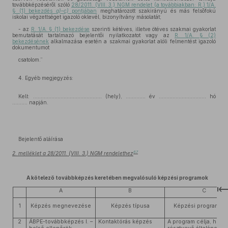
továbbképzéséről szóló
28/2011. (VIII. 3.) NGM rendelet (a továbbiakban: R.) 1/A.
§ (1) bekezdés
a)
–
c)
pontjában
meghatározott szakirányú és más felsőfokú
iskolai végzettséget igazoló oklevél, bizonyítvány másolatát;
- az
R. 1/A. § (1) bekezdése
szerinti kétéves, illetve ötéves szakmai gyakorlat
bemutatását tartalmazó bejelentői nyilatkozatot vagy az
R. 1/A. § (2)
bekezdésének
alkalmazása esetén a szakmai gyakorlat alóli felmentést igazoló
dokumentumot
csatolom.”
4. Egyéb megjegyzés:
Kelt: ............................................. (hely), ............. év ............................... hó
.......... napján.
Bejelentő aláírása
67
2. melléklet a 28/2011. (VIII. 3.) NGM rendelethez
A kötelező továbbképzés keretében megvalósuló képzési programok
A
B
C
1
Képzés megnevezése
Képzés típusa
Képzési program cé
2
ÁBPE-továbbképzés I. –
Kontaktórás képzés
A program célja, hogy