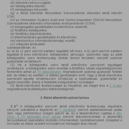
cd)
okleveles könyvvizsgálói,
ce)
költségvetési ellenőri,
cf)
mérlegképes könyvelői,
cg)
a Belső Ellenőrök Nemzetközi Szervezetének okleveles belső ellenőri
(CIA),
ch)
az Information Systems Audit and Control Association (ISACA) Nemzetközi
Szervezetének okleveles informatikai rendszerellenőri (CISA),
ci)
közigazgatási gazdálkodási és ellenőrzési szakértői,
cj)
felsőfokú költségvetési,
ck)
felsőfokú államháztartási,
cl)
államháztartási gazdálkodási és ellenőrzési,
cm)
elektronikus információbiztonsági vezetői,
cn)
integritás tanácsadói
szakképesítéssel, és
az
a)
és
c)
pont szerinti esetben legalább két éves, a
b)
pont szerinti esetben
legalább öt éves ellenőrzési, költségvetési, pénzügyi, számviteli vagy az adott
költségvetési szerv tevékenységi körébe tartozó területen szerzett szakmai
gyakorlattal rendelkezik.
(2)
Ha a költségvetési szerv belső ellenőrzési szervezeti egységgel
rendelkezik, a költségvetési szerv vezetője a felsőfokú iskolai végzettségűeknek
felmentést adhat az
(1) bekezdésben
meghatározott szakmai gyakorlati feltétel
alól, de ebben az esetben is köteles gondoskodni arról, hogy a belső ellenőrzési
szervezeti egység rendelkezzen mindazzal a szaktudással, gyakorlattal és
egyéb ismerettel, amely a feladatok elvégzéséhez szükséges.
(3)
Belső ellenőrzési tevékenységet az folytathat, aki eleget tesz a
7. §-ban
meghatározott továbbképzési kötelezettségének.
2.
Belső ellenőrök nyilvántartása
16
2. §
A költségvetési szervnél belső ellenőrzési tevékenység végzésére
irányuló szándékot a bejelentő az
1. melléklet
szerinti adattartalommal postai
úton vagy elektronikus űrlapon jelenti be, és a bejelentéshez csatolja a
Bkr.
24/A. § (1) bekezdés
a)–c)
pontja
szerinti dokumentumokat. A bejelentés
benyújtásával kapcsolatos részletes információkat, nyomtatványokat, űrlapokat a
miniszter az általa vezetett minisztérium honlapján teszi közzé.