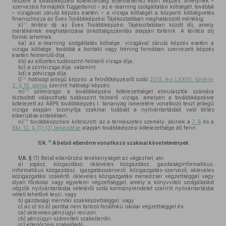
részére a továbbképzési kötelezettség teljesítéséhez előírt képzés, amelynek –
szervezési formájától függetlenül – az e-learning szolgáltatási költségét, továbbá
– vizsgával záruló képzés esetén – a vizsga költségét a központi költségvetés
finanszírozza az Éves Továbbképzési Tájékoztatóban meghatározott mértékig;
11
k)
térítési díj:
az Éves Továbbképzési Tájékoztatóban közölt díj, amely
mértékének meghatározása önköltségszámítás alapján történik. A térítési díj
formái lehetnek:
ka)
az e-learning szolgáltatás költsége, vizsgával záruló képzés esetén a
vizsga költsége, továbbá a kontakt vagy tréning formában szervezett képzés
esetén felmerülő díja,
kb)
az előzetes tudásszint-felmérő vizsga díja,
kc)
a szintvizsga díja, valamint
kd)
a pótvizsga díja;
12
l)
hatósági jellegű képzés:
a felnőttképzésről szóló
2013. évi LXXVII. törvény
2. § 16. pontja
szerinti hatósági képzés;
13
m)
szintvizsga:
a továbbképzési kötelezettséget elmulasztók számára
biztosított választható tudásszint felmérő vizsga, amelyen a továbbképzésre
kötelezett az ÁBPE továbbképzés I. tananyag ismeretére vonatkozó teszt jellegű
vizsga alapján bizonyítja szakmai tudását a nyilvántartásból való törlés
elkerülése érdekében,
14
n)
továbbképzésre kötelezett:
az a természetes személy, akinek a
7. §
és a
Bkr. 12. § (1)–(3) bekezdése
alapján továbbképzési kötelezettsége áll fenn.
15
1/A.
A belső ellenőrre vonatkozó szakmai követelmények
1/A. §
(1)
Belső ellenőrzési tevékenységet az végezhet, aki
a)
jogász, közgazdász, okleveles közgazdász, gazdaságinformatikus,
informatikus közgazdász, igazgatásszervező, közigazgatás-szervező, okleveles
közigazgatási szakértő, okleveles közigazgatási menedzser végzettséggel vagy
olyan főiskolai vagy egyetemi végzettséggel, amely a könyvviteli szolgáltatást
végzők nyilvántartásba vételéről szóló kormányrendelet szerinti nyilvántartásba
vételt lehetővé teszi, vagy
b)
gazdasági mérnöki szakképzettséggel, vagy
c)
az
a)
és
b)
pontba nem tartozó felsőfokú iskolai végzettséggel és
ca)
okleveles pénzügyi revizori,
cb)
pénzügyi-számviteli szakellenőri,
cc)
ellenőrzési szakelőadó,