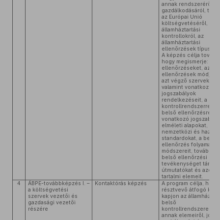
annak rendszeréről é
gazdálkodásáról, tová
az Európai Unió
költségvetéséről, az
államháztartási
kontrollokról, az
államháztartási
ellenőrzések típusairó
A képzés célja tovább
hogy megismerje: a kü
ellenőrzéseket, az
ellenőrzések módját, 
azt végző szerveket,
valamint vonatkozó
jogszabályok
rendelkezéseit, a bel
kontrollrendszerre, a
belső ellenőrzésre
vonatkozó jogszabályi
elméleti alapokat, a
nemzetközi és hazai
standardokat, a belső
ellenőrzés folyamatát
módszereit, továbbá a
belső ellenőrzési
tevékenységet támog
útmutatókat és azok f
tartalmi elemeit.
4
ÁBPE-továbbképzés I. –
Kontaktórás képzés
A program célja, hogy
a költségvetési
résztvevő átfogó kép
szervek vezetői és
kapjon az államháztart
gazdasági vezetői
belső
részére
kontrollrendszerekről,
annak elemeiről, jogi