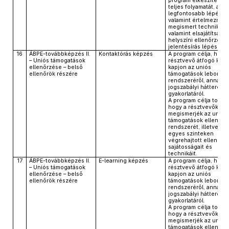
program elkészítésén
teljes folyamatát, ann
legfontosabb lépéseit
valamint értelmezni tu
megismert technikáka
valamint elsajátítsa a
helyszíni ellenőrzés é
jelentésírás lépéseit.
16
ÁBPE-továbbképzés II.
Kontaktórás képzés
A program célja, hogy
– Uniós támogatások
résztvevő átfogó kép
ellenőrzése – belső
kapjon az uniós
ellenőrök részére
támogatások lebonyolí
rendszeréről, annak
jogszabályi hátteréről
gyakorlatáról.
A program célja továb
hogy a résztvevők
megismerjék az uniós
támogatások ellenőrz
rendszerét, illetve az
egyes szinteken
végrehajtott ellenőrz
sajátosságait és
technikáit.
17
ÁBPE-továbbképzés II.
E-learning képzés
A program célja, hogy
– Uniós támogatások
résztvevő átfogó kép
ellenőrzése – belső
kapjon az uniós
ellenőrök részére
támogatások lebonyolí
rendszeréről, annak
jogszabályi hátteréről
gyakorlatáról.
A program célja továb
hogy a résztvevők
megismerjék az uniós
támogatások ellenőrz