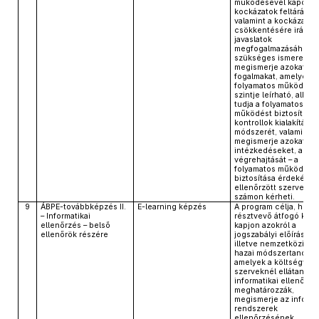
működésével kapcsol
kockázatok feltárásáh
valamint a kockázatok
csökkentésére irányu
javaslatok
megfogalmazásához
szükséges ismereteke
megismerje azokat a
fogalmakat, amelyekke
folyamatos működés e
szintje leírható, alkal
tudja a folyamatos
működést biztosító
kontrollok kialakításá
módszerét, valamint
megismerje azokat az
intézkedéseket, amel
végrehajtását – a
folyamatos működés
biztosítása érdekében
ellenőrzött szervezett
számon kérheti.
9
ÁBPE-továbbképzés II.
E-learning képzés
A program célja, hogy
– Informatikai
résztvevő átfogó kép
ellenőrzés – belső
kapjon azokról a
ellenőrök részére
jogszabályi előírásokró
illetve nemzetközi és
hazai módszertanokról
amelyek a költségveté
szerveknél ellátandó
informatikai ellenőrzé
meghatározzák,
megismerje az informa
rendszerek
ellenőrzésének