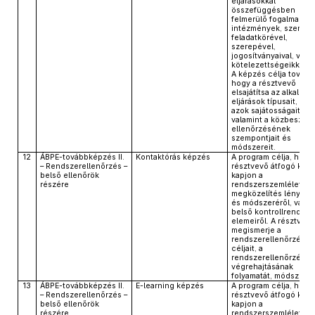
eljárásokkal
összefüggésben
felmerülő fogalmak,
intézmények, személ
feladatkörével,
szerepével,
jogosítványaival, vala
kötelezettségeikkel.
A képzés célja tovább
hogy a résztvevő
elsajátítsa az alkalma
eljárások típusait, ille
azok sajátosságait,
valamint a közbeszer
ellenőrzésének
szempontjait és
módszereit.
12
ÁBPE-továbbképzés II.
Kontaktórás képzés
A program célja, hogy
– Rendszerellenőrzés –
résztvevő átfogó kép
belső ellenőrök
kapjon a
részére
rendszerszemléletű
megközelítés lényegé
és módszeréről, valam
belső kontrollrendsze
elemeiről. A résztvevő
megismerje a
rendszerellenőrzés á
céljait, a
rendszerellenőrzés
végrehajtásának
folyamatát, módszereit
13
ÁBPE-továbbképzés II.
E-learning képzés
A program célja, hogy
– Rendszerellenőrzés –
résztvevő átfogó kép
belső ellenőrök
kapjon a
részére
rendszerszemléletű