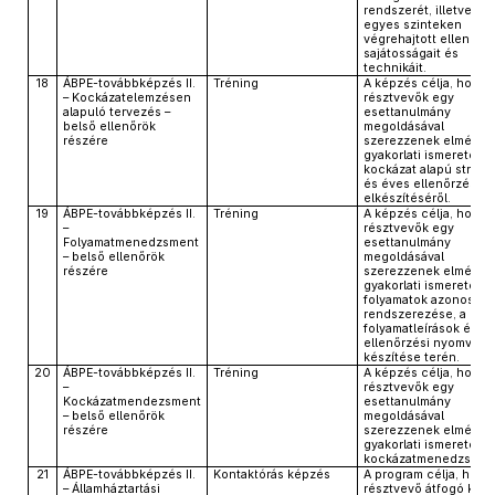
rendszerét, illetve az
egyes szinteken
végrehajtott ellenőrz
sajátosságait és
technikáit.
18
ÁBPE-továbbképzés II.
Tréning
A képzés célja, hogy 
– Kockázatelemzésen
résztvevők egy
alapuló tervezés –
esettanulmány
belső ellenőrök
megoldásával
részére
szerezzenek elméleti
gyakorlati ismereteket
kockázat alapú stratég
és éves ellenőrzési te
elkészítéséről.
19
ÁBPE-továbbképzés II.
Tréning
A képzés célja, hogy 
–
résztvevők egy
Folyamatmenedzsment
esettanulmány
– belső ellenőrök
megoldásával
részére
szerezzenek elméleti
gyakorlati ismereteket
folyamatok azonosítás
rendszerezése, a
folyamatleírások és
ellenőrzési nyomvona
készítése terén.
20
ÁBPE-továbbképzés II.
Tréning
A képzés célja, hogy 
–
résztvevők egy
Kockázatmendezsment
esettanulmány
– belső ellenőrök
megoldásával
részére
szerezzenek elméleti
gyakorlati ismereteket
kockázatmenedzsment
21
ÁBPE-továbbképzés II.
Kontaktórás képzés
A program célja, hogy
– Államháztartási
résztvevő átfogó kép