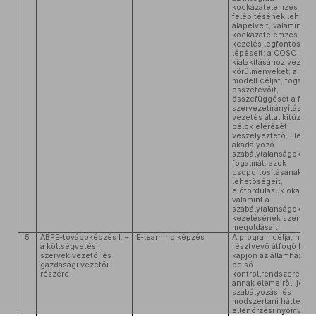
kockázatelemzés
felépítésének lehets
alapelveit, valamint a
kockázatelemzés és
kezelés legfontosabb
lépéseit; a COSO mod
kialakításához vezető
körülményeket; a CO
modell célját, fogalmát
összetevőit,
összefüggését a felel
szervezetirányítással;
vezetés által kitűzött
célok elérését
veszélyeztető, illetve
akadályozó
szabálytalanságok
fogalmát, azok
csoportosításának
lehetőségeit,
előfordulásuk okait,
valamint a
szabálytalanságok
kezelésének szerveze
megoldásait.
5
ÁBPE-továbbképzés I. –
E-learning képzés
A program célja, hogy
a költségvetési
résztvevő átfogó kép
szervek vezetői és
kapjon az államháztart
gazdasági vezetői
belső
részére
kontrollrendszerekről,
annak elemeiről, jogi
szabályozási és
módszertani hátteréről
ellenőrzési nyomvona