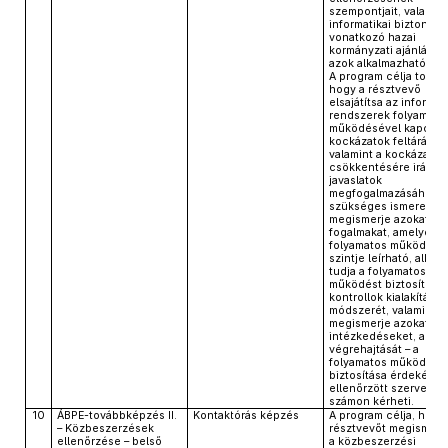
szempontjait, valamint
informatikai biztonság
vonatkozó hazai
kormányzati ajánlások
azok alkalmazhatóságá
A program célja továb
hogy a résztvevő
elsajátítsa az informat
rendszerek folyamato
működésével kapcsol
kockázatok feltárásáh
valamint a kockázatok
csökkentésére irányu
javaslatok
megfogalmazásához
szükséges ismereteke
megismerje azokat a
fogalmakat, amelyekke
folyamatos működés e
szintje leírható, alkal
tudja a folyamatos
működést biztosító
kontrollok kialakításá
módszerét, valamint
megismerje azokat az
intézkedéseket, amel
végrehajtását – a
folyamatos működés
biztosítása érdekében
ellenőrzött szervezett
számon kérheti.
10
ÁBPE-továbbképzés II.
Kontaktórás képzés
A program célja, hogy
– Közbeszerzések
résztvevőt megismert
ellenőrzése – belső
a közbeszerzési