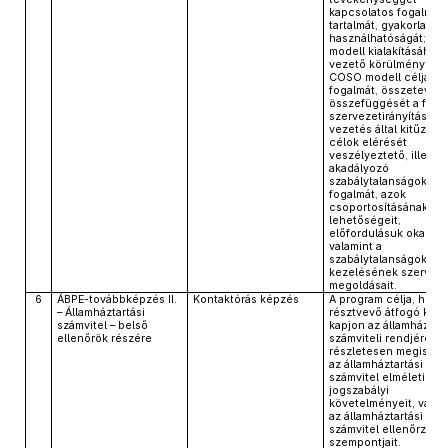
kapcsolatos fogalmak
tartalmát, gyakorlati
használhatóságát; a 
modell kialakításához
vezető körülményeket
COSO modell célját,
fogalmát, összetevőit,
összefüggését a felel
szervezetirányítással;
vezetés által kitűzött
célok elérését
veszélyeztető, illetve
akadályozó
szabálytalanságok
fogalmát, azok
csoportosításának
lehetőségeit,
előfordulásuk okait,
valamint a
szabálytalanságok
kezelésének szerveze
megoldásait.
6
ÁBPE-továbbképzés II.
Kontaktórás képzés
A program célja, hogy
– Államháztartási
résztvevő átfogó kép
számvitel – belső
kapjon az államháztar
ellenőrök részére
számviteli rendjéről é
részletesen megismer
az államháztartási
számvitel elméleti alap
jogszabályi
követelményeit, valam
az államháztartási
számvitel ellenőrzés
szempontjait.