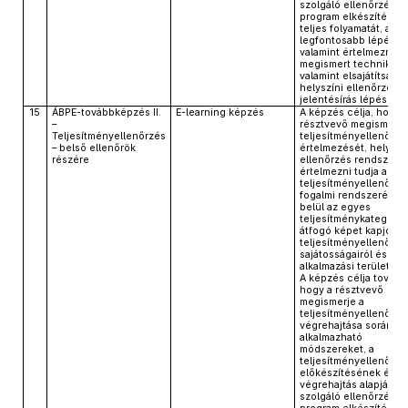
szolgáló ellenőrzési
program elkészítésén
teljes folyamatát, ann
legfontosabb lépéseit
valamint értelmezni tu
megismert technikáka
valamint elsajátítsa a
helyszíni ellenőrzés é
jelentésírás lépéseit.
15
ÁBPE-továbbképzés II.
E-learning képzés
A képzés célja, hogy 
–
résztvevő megismerje
Teljesítményellenőrzés
teljesítményellenőrzé
– belső ellenőrök
értelmezését, helyét 
részére
ellenőrzés rendszeré
értelmezni tudja a
teljesítményellenőrzé
fogalmi rendszerét, a
belül az egyes
teljesítménykategóriák
átfogó képet kapjon a
teljesítményellenőrzé
sajátosságairól és
alkalmazási területeirő
A képzés célja tovább
hogy a résztvevő
megismerje a
teljesítményellenőrzé
végrehajtása során
alkalmazható
módszereket, a
teljesítményellenőrzé
előkészítésének és a
végrehajtás alapjául
szolgáló ellenőrzési