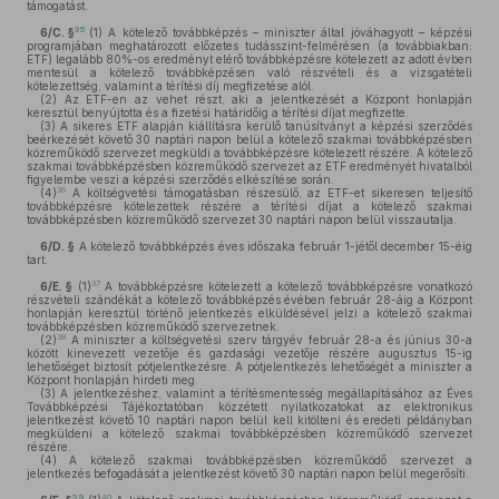
támogatást.
35
6/C. §
(1)
A kötelező továbbképzés – miniszter által jóváhagyott – képzési
programjában meghatározott előzetes tudásszint-felmérésen (a továbbiakban:
ETF) legalább 80%-os eredményt elérő továbbképzésre kötelezett az adott évben
mentesül a kötelező továbbképzésen való részvételi és a vizsgatételi
kötelezettség, valamint a térítési díj megfizetése alól.
(2)
Az ETF-en az vehet részt, aki a jelentkezését a Központ honlapján
keresztül benyújtotta és a fizetési határidőig a térítési díjat megfizette.
(3)
A sikeres ETF alapján kiállításra kerülő tanúsítványt a képzési szerződés
beérkezését követő 30 naptári napon belül a kötelező szakmai továbbképzésben
közreműködő szervezet megküldi a továbbképzésre kötelezett részére. A kötelező
szakmai továbbképzésben közreműködő szervezet az ETF eredményét hivatalból
figyelembe veszi a képzési szerződés elkészítése során.
36
(4)
A költségvetési támogatásban részesülő, az ETF-et sikeresen teljesítő
továbbképzésre kötelezettek részére a térítési díjat a kötelező szakmai
továbbképzésben közreműködő szervezet 30 naptári napon belül visszautalja.
6/D. §
A kötelező továbbképzés éves időszaka február 1-jétől december 15-éig
tart.
37
6/E. §
(1)
A továbbképzésre kötelezett a kötelező továbbképzésre vonatkozó
részvételi szándékát a kötelező továbbképzés évében február 28-áig a Központ
honlapján keresztül történő jelentkezés elküldésével jelzi a kötelező szakmai
továbbképzésben közreműködő szervezetnek.
38
(2)
A miniszter a költségvetési szerv tárgyév február 28-a és június 30-a
között kinevezett vezetője és gazdasági vezetője részére augusztus 15-ig
lehetőséget biztosít pótjelentkezésre. A pótjelentkezés lehetőségét a miniszter a
Központ honlapján hirdeti meg.
(3)
A jelentkezéshez, valamint a térítésmentesség megállapításához az Éves
Továbbképzési Tájékoztatóban közzétett nyilatkozatokat az elektronikus
jelentkezést követő 10 naptári napon belül kell kitölteni és eredeti példányban
megküldeni a kötelező szakmai továbbképzésben közreműködő szervezet
részére.
(4)
A kötelező szakmai továbbképzésben közreműködő szervezet a
jelentkezés befogadását a jelentkezést követő 30 naptári napon belül megerősíti.
39
40