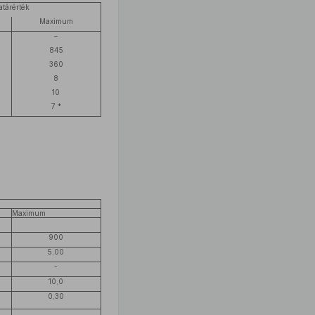
atárérték
Maximum
–
845
360
8
10
7 *
Maximum
900
5,00
-
10,0
0,30