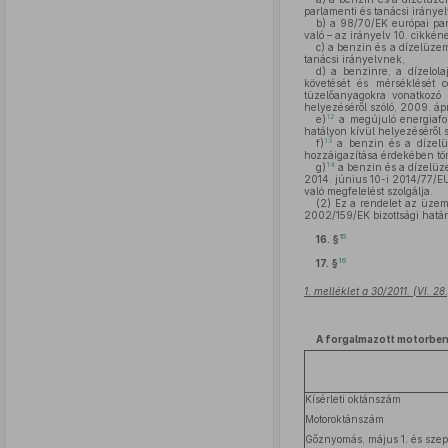
parlamenti és tanácsi iránye
b)
a 98/70/EK európai par
való – az irányelv 10. cikké
c)
a benzin és a dízelüzem
tanácsi irányelvnek,
d)
a benzinre, a dízelola
követését és mérséklését 
tüzelőanyagokra vonatkozó 
helyezéséről szóló, 2009. ápr
12
e)
a megújuló energiafor
hatályon kívül helyezéséről 
13
f)
a benzin és a dízelüz
hozzáigazítása érdekében tört
14
g)
a benzin és a dízelüz
2014. június 10-i 2014/77/EU
való megfelelést szolgálja.
(2)
Ez a rendelet az üzema
2002/159/EK bizottsági hatá
15
16. §
16
17. §
1. melléklet a 30/2011. (VI. 2
A forgalmazott motorben
Kísérleti oktánszám
Motoroktánszám
Gőznyomás, május 1. és szep