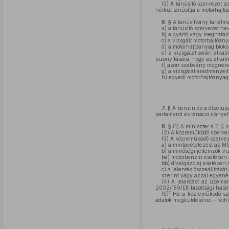
(3)
A tanúsító szervezet az
nélkül tanúsítja a motorhajt
6. §
A tanúsítvány tartalm
a)
a tanúsító szervezet nevé
b)
a gyártó vagy meghatalma
c)
a vizsgált motorhajtóan
d)
a motorhajtóanyag bioko
e)
a vizsgálat során alkalm
bizonyítására, hogy az alkal
f)
azon szabvány megnevez
g)
a vizsgálat eredményeit
h)
egyedi motorhajtóanyag-
7. §
A benzin és a dízelüze
parlamenti és tanácsi irányel
8. §
(1)
A miniszter a
7. §
s
(2)
A közreműködő szervezet
(3)
A közreműködő szervez
a)
a mintavételezést az M
b)
a minőségi jellemzők viz
ba)
motorbenzin esetében
bb)
dízelgázolaj esetében
c)
a jelentés összeállítás
szerint vagy azzal egyené
(4)
A jelentést az üzeman
2002/159/EK bizottsági határ
7
(5)
Ha a közreműködő szerv
adatok megküldésével – felhí