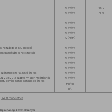
% (V/V)
46,0
% (V/V)
75,0
% (V/V)
–
% (V/V)
–
% (V/V)
–
% (m/m)
–
kok hozzáadása szükséges)
% (V/V)
–
ok hozzáadására lehet szükség)
% (V/V)
–
% (V/V)
–
% (V/V)
–
% (V/V)
–
 szénatomot tartalmazó éterek
% (V/V)
–
EN 228:2012 szabvány szerinti értéknél
% (V/V)
–
ontú egyéb monoalkoholok és éterek]
mg/kg
–
g/l
–
28.) NFM rendelethez
laj minőségi követelményei