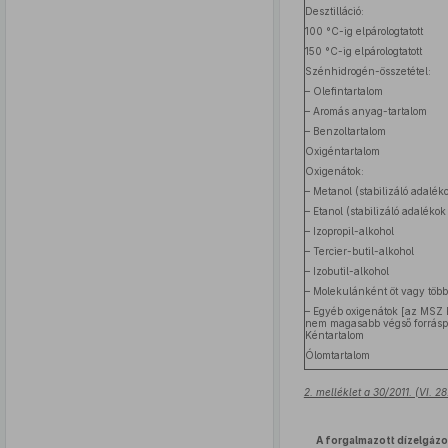
Desztilláció:
100 °C-ig elpárologtatott
150 °C-ig elpárologtatott
Szénhidrogén-összetétel:
– Olefintartalom
– Aromás anyag-tartalom
– Benzoltartalom
Oxigéntartalom
Oxigenátok:
– Metanol (stabilizáló adalé
– Etanol (stabilizáló adalék
– Izopropil-alkohol
– Tercier-butil-alkohol
– Izobutil-alkohol
– Molekulánként öt vagy több
– Egyéb oxigenátok [az MSZ 
nem magasabb végső forrásp
Kéntartalom
Ólomtartalom
2. melléklet a 30/2011. (VI. 
A forgalmazott dízelgázo