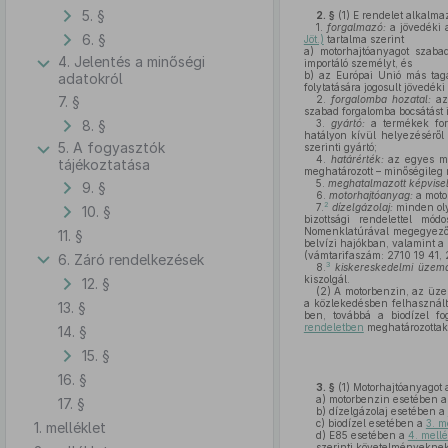
5. §
2. §
(1)
E rendelet alkalma
1.
forgalmazó:
a jövedéki 
6. §
Jöt.)
tartalma szerint
a)
motorhajtóanyagot szabad
4. Jelentés a minőségi
importáló személyt, és
b)
az Európai Unió más tagá
adatokról
folytatására jogosult jövedék
7. §
2.
forgalomba hozatal:
az
szabad forgalomba bocsátást i
8. §
3.
gyártó:
a termékek forg
hatályon kívül helyezéséről
5. A fogyasztók
szerinti gyártó;
4.
határérték:
az egyes mo
tájékoztatása
meghatározott – minőségileg m
5.
meghatalmazott képvisel
9. §
6.
motorhajtóanyag:
a motor
2
7.
dízelgázolaj:
minden oly
10. §
bizottsági rendelettel mó
Nomenklatúrával megegyező 
11. §
belvízi hajókban, valamint a
(vámtarifaszám: 2710 19 41, 
6. Záró rendelkezések
3
8.
kiskereskedelmi üzem
kiszolgál.
12. §
(2)
A motorbenzin, az üze
a közlekedésben felhasznál
13. §
ben, továbbá a biodízel fo
rendeletben
meghatározottak 
14. §
15. §
16. §
3. §
(1)
Motorhajtóanyagot 
a)
motorbenzin esetében 
17. §
b)
dízelgázolaj esetében a
c)
biodízel esetében a
3. m
1. melléklet
d)
E85 esetében a
4. mellé
szerinti követelményeknek