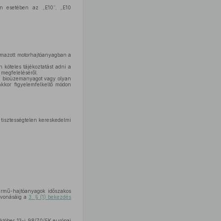
in esetében az „E10”, „E10
almazott motorhajtóanyagban a
köteles tájékoztatást adni a
 megfeleléséről.
t, bioüzemanyagot vagy olyan
kkor figyelemfelkeltő módon
 tisztességtelen kereskedelmi
ármű-hajtóanyagok időszakos
zavonásáig a
3. § (1) bekezdés
któber 13-i 98/70/EK európai