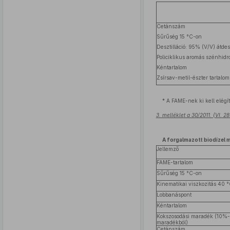
Cetánszám
Sűrűség 15 °C-on
Desztilláció: 95% (V/V) átdesz
Policiklikus aromás szénhid
Kéntartalom
Zsírsav-metil-észter tartal
* A FAME-nek ki kell elég
3. melléklet a 30/2011. (VI. 
A forgalmazott biodízel 
Jellemző
FAME-tartalom
Sűrűség 15 °C-on
Kinematikai viszkozitás 40 
Lobbanáspont
Kéntartalom
Kokszosodási maradék (10%-o
maradékból)
Cetánszám