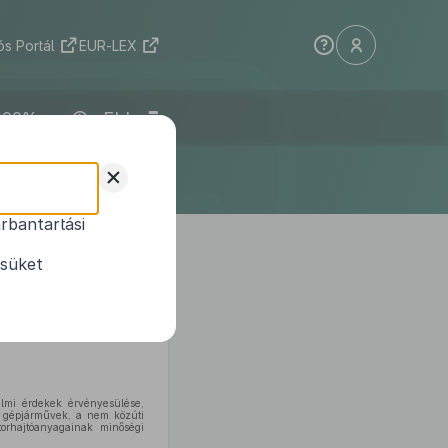
s Portál
EUR-LEX
ELI
+
rbantartási
ésüket
zóló
1997. évi CLV. törvény 56.
ladat- és hatásköréről szóló
lmi érdekek érvényesülése,
ti gépjárművek, a nem közúti
torhajtóanyagainak minőségi