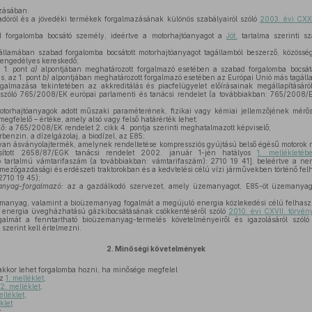
zásában:
adóról és a jövedéki termékek forgalmazásának különös szabályairól szóló
2003. évi CXXV
 forgalomba bocsátó személy, ideértve a motorhajtóanyagot a
Jöt.
tartalma szerinti sz
llamában szabad forgalomba bocsátott motorhajtóanyagot tagállamból beszerző, közössé
i engedélyes kereskedő;
 1. pont
a)
alpontjában meghatározott forgalmazó esetében a szabad forgalomba bocsátá
s, az 1. pont
b)
alpontjában meghatározott forgalmazó esetében az Európai Unió más tagálla
almazása tekintetében az akkreditálás és piacfelügyelet előírásainak megállapításár
 szóló 765/2008/EK európai parlamenti és tanácsi rendelet (a továbbiakban: 765/2008/EK
torhajtóanyagok adott műszaki paraméterének, fizikai vagy kémiai jellemzőjének mér
egfelelő – értéke, amely alsó vagy felső határérték lehet;
ő:
a 765/2008/EK rendelet 2. cikk 4. pontja szerinti meghatalmazott képviselő;
benzin, a dízelgázolaj, a biodízel, az E85;
an ásványolajtermék, amelynek rendeltetése kompressziós gyújtású belső égésű motorok
dosított 2658/87/EGK tanácsi rendelet 2002. január 1-jén hatályos
1. mellékletéb
tartalmú vámtarifaszám (a továbbiakban: vámtarifaszám): 2710 19 41], beleértve a n
 mezőgazdasági és erdészeti traktorokban és a kedvtelési célú vízi járművekben történő felh
2710 19 45);
anyag-forgalmazó:
az a gazdálkodó szervezet, amely üzemanyagot, E85-öt üzemanyagtö
manyag, valamint a bioüzemanyag fogalmát a megújuló energia közlekedési célú felhasz
t energia üvegházhatású gázkibocsátásának csökkentéséről szóló
2010. évi CXVII. törvé
galmát a fenntartható bioüzemanyag-termelés követelményeiről és igazolásáról szól
szerint kell értelmezni.
2.
Minőségi követelmények
akkor lehet forgalomba hozni, ha minősége megfelel
az
1. melléklet
,
2. melléklet
,
elléklet
,
klet
.