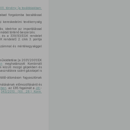
II. törvény (a továbbiakban:
abad forgalomba bocsátással
gi kereskedelmi tevékenység
s, ideértve az importálással
mából történő beszerzés;
ól és a 339/93/EGK rendelet
 rendelet) 2. cikk 3. pontja
őszámmal és mértékegységgel
 működtetése [a 2031/2001/EK
en
meghatározott Kombinált
em közúti mozgó gépekben és
asználásra szánt gázolajat is
ltő-állomáson fogyasztónak
nálásának előmozdításáról és
nyben
, az E85 fogalmát a
Jöt.
-
ó
343/2010. (XII. 28.) Korm.