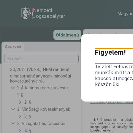
Nemzeti
Magyar 
Jogszabálytár
Ugrás
Oldalmenü
a
tartalomra
Szerkezet
Figyelem!
Tisztelt Felhasz
30/2011. (VI. 28.) NFM rendelet
munkák miatt a 
a motorhajtóanyagok minőségi
kapcsolatmegsza
követelményeiről
köszönjük!
1. Általános rendelkezések
1. §
A kereskedelemről szóló
20
§-ában
kapott felhatalmazás
2. §
212/2010. (VII. 1.) Korm. ren
2. Minőségi követelmények
3. §
1. §
E rendelet – a gépjá
3. Vizsgálat és tanúsítás
valamint a teljes életciklu
mozgó gépek, a mezőgazdasá
4. §
követelményeit.