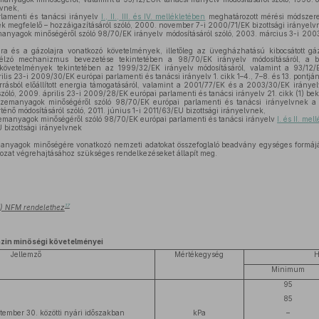
lvnek,
lamenti és tanácsi irányelv
I., II., III. és IV. mellékletében
meghatározott mérési módszer
nek megfelelő – hozzáigazításáról szóló, 2000. november 7-i 2000/71/EK bizottsági irányelv
anyagok minőségéről szóló 98/70/EK irányelv módosításáról szóló, 2003. március 3-i 2003
jra és a gázolajra vonatkozó követelmények, illetőleg az üvegházhatású kibocsátott
célzó mechanizmus bevezetése tekintetében a 98/70/EK irányelv módosításáról, a be
követelmények tekintetében az 1999/32/EK irányelv módosításáról, valamint a 93/12/
ilis 23-i 2009/30/EK európai parlamenti és tanácsi irányelv 1. cikk 1–4., 7–8. és 13. pontjá
rásból előállított energia támogatásáról, valamint a 2001/77/EK és a 2003/30/EK irányel
szóló, 2009. április 23-i 2009/28/EK európai parlamenti és tanácsi irányelv 21. cikk (1) b
emanyagok minőségéről szóló 98/70/EK európai parlamenti és tanácsi irányelvnek a 
énő módosításáról szóló, 2011. június 1-i 2011/63/EU bizottsági irányelvnek,
emanyagok minőségéről szóló 98/70/EK európai parlamenti és tanácsi irányelv
I. és II. me
 bizottsági irányelvnek
nyagok minőségére vonatkozó nemzeti adatokat összefoglaló beadvány egységes formájár
rozat végrehajtásához szükséges rendelkezéseket állapít meg.
17
8.) NFM rendelethez
zin minőségi követelményei
Jellemző
Mértékegység
H
Minimum
95
85
tember 30. közötti nyári időszakban
kPa
–