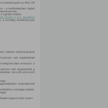
rési eredményeket az MSZ EN
 – a mellékletekben foglalt
vetelményeinek.
 mg/liter értéket.
III. törvény 1. § 5. pontjában
ti, a minőségi követelmények
tikai módszer alkalmazásával
ményeknek való megfelelését
inőségirányítási rendszert, a
nyeknek való megfelelését a
ábbiakban: tanúsító szervezet)
 vagy
 jogszabályban meghatározott
nosításához szükséges adatok,
leget.
tásáért jogosult díjat szedni.