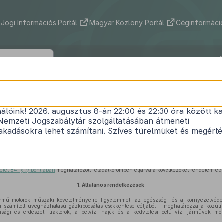
Jogi Információs Portál
Magyar Közlöny Portál
Céginformáció
30/2011. (VI. 28.) NFM rendelet
nálóink! 2026. augusztus 8-án 22:00 és 22:30 óra között ka
1
a motorhajtóanyagok minőségi követelményeiről
Nemzeti Jogszabálytár szolgáltatásában átmeneti
Hatályos: 2017. 01. 01. – 2017. 06. 02.
kadásokra lehet számítani. Szíves türelmüket és megért
05. évi CLXIV. törvény 12. § (3) bekezdés
b)
pontjában
, valamint a fogyasztóvédelemről s
 alapján, az egyes miniszterek, valamint a Miniszterelnökséget vezető államtitkár fe
delet 84. §
f)
pontjában
meghatározott feladatkörömben eljárva a következőket rendelem el:
1.
Általános rendelkezések
rmű-motorok műszaki követelményeire figyelemmel, az egészség- és a környezetvéde
sra számított üvegházhatású gázkibocsátás csökkentése céljából – meghatározza a közú
gi és erdészeti traktorok, a belvízi hajók és a kedvtelési célú vízi járművek mo