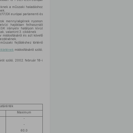
eknek a műszaki haladáshoz
nek,
/17/EK európai parlamenti és
 gázok mennyiségének nyomon
lvízi hajókban felhasznált
EGK irányelv hatályon kívül
nak, valamint 3. cikkének
v módosításáról és azt követő
ekezdésének,
műszaki fejlődéshez történő
llékletének
módosításáról szóló,
ól szóló, 2002. február 18-i
atárérték
Maximum
-
-
60,0