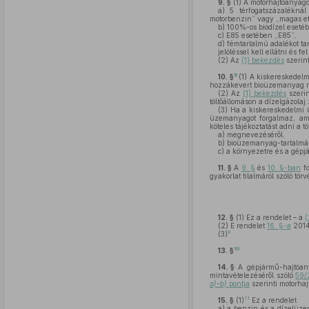
9. §
(1)
A motorhajtóanyagot
a)
5 térfogatszázaléknál
motorbenzin” vagy „magas et
b)
100%-os biodízel esetéb
c)
E85 esetében „E85”,
d)
fémtartalmú adalékot ta
jelöléssel kell ellátni és 
(2)
Az
(1) bekezdés
szerint
8
10. §
(1)
A kiskereskedelmi
hozzákevert bioüzemanyag ré
(2)
Az
(1) bekezdés
szerin
töltőállomáson a dízelgázolaj
(3)
Ha a kiskereskedelmi 
üzemanyagot forgalmaz, ame
köteles tájékoztatást adni a 
a)
megnevezéséről,
b)
bioüzemanyag-tartalmáról
c)
a környezetre és a gépjá
11. §
A
9. §
és
10. §-ban
fo
gyakorlat tilalmáról szóló tö
12. §
(1)
Ez a rendelet – a
(
(2)
E rendelet
16. §-a
2014.
9
(3)
10
13. §
14. §
A gépjármű-hajtóany
mintavételezéséről szóló
59/
a)–b)
pontja
szerinti motorhaj
11
15. §
(1)
Ez a rendelet
a)
a benzin és a dízelüzem