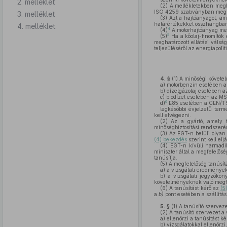
2. melléklet
(2)
A mellékletekben megh
ISO 4259 szabványban meghat
3. melléklet
(3)
Azt a hajtóanyagot, am
határértékekkel összhangban 
4. melléklet
4
(4)
A motorhajtóanyag met
5
(5)
Ha a kőolaj-finomítók 
meghatározott ellátási váls
teljesüléséről az energiapolit
4. §
(1)
A minőségi követel
a)
motorbenzin esetében 
b)
dízelgázolaj esetében 
c)
biodízel esetében az MS
6
d)
E85 esetében a CEN/T
legkésőbbi évjelzetű ter
kell elvégezni.
(2)
Az a gyártó, amely ta
minőségbiztosítási rendszerén
(3)
Az EGT-n belüli olyan g
(4) bekezdés
szerint kell eljá
(4)
EGT-n kívüli harmadik
miniszter által a megfelelősé
tanúsítja.
(5)
A megfelelőség tanúsítá
a)
a vizsgálati eredményeke
b)
a vizsgálati jegyzőkön
követelményeknek való megfe
(6)
A tanúsítást kérő az
(5
a
b)
pont esetében a szállítá
5. §
(1)
A tanúsító szervez
(2)
A tanúsító szervezet a 
a)
ellenőrzi a tanúsítást 
b)
vizsgálatokkal ellenőrz