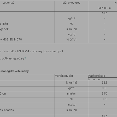
Jellemző
Mértékegység
H
Minimum
51,0
3
kg/m
–
tillált
°C
–
rogének
% (m/m)
–
mg/kg
–
om – MSZ EN 14078
% (V/V)
–
ítenie az MSZ EN 14214 szabvány követelményeit
18
28.) NFM rendelethez
minőségi követelmény
Mértékegység
Határértékek
Minimum
% (m/m)
96,5
3
kg/m
860
2
°C-on
mm
/s
3,50
°C
101
mg/kg
–
s lepárlási
% (m/m)
–
51,0