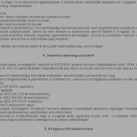
 Európai Unió valamelyik tagállamában a szakterületre akkreditált laboratórium vizsgálat
óanyag megfelelőségét.
azza
t, illetve kijelölési okiratának számát és címét,
zott képviselője nevét és címét,
yag megnevezését és típusát,
mponens tartalmát és a fenntarthatósági követelményeknek való megfelelésére vonatkozó n
azott szabványokat, illetve ha nem teljesen a szabványok szerint történt a vizsgálat, az a
mazott analitikai módszer legalább ugyanakkora pontosságú, mint az az analitikai módszer,
ését, amelynek a motorhajtóanyag megfelel,
,
tételek tanúsítása esetén a tanúsított motorhajtóanyag mennyiségét.
4.
Jelentés a minőségi adatokról
manyagok minőségéről, valamint a 93/12/EGK tanácsi irányelv módosításáról szóló, 1998. 
v 8. cikk (3) bekezdésében meghatározott jelentést a miniszter készíti el és küldi meg az E
zerinti kötelezettség teljesítése érdekében közreműködő szervezetet bíz meg.
 a forgalmazótól a jelentéshez a motorbenzin, valamint a dízelgázolaj esetében mintát ve
et
SZ EN 14275 szabvány,
sgálatát
 az MSZ EN 228 termékszabvány,
 az MSZ EN 590 termékszabvány,
át az MSZ EN 14274 szabvány
rtékű módszerrel végzi.
yagok minőségére vonatkozó nemzeti adatokat összefoglaló beadvány egységes formájáró
ozat mellékletének megfelelően kell elkészíteni.
ezet a mintavételezés vagy a vizsgálat során jogsértést észlel, erre – a hatósági eljár
vja a fogyasztóvédelmi hatóságot és az állami adóhatóságot.
5.
A fogyasztók tájékoztatása