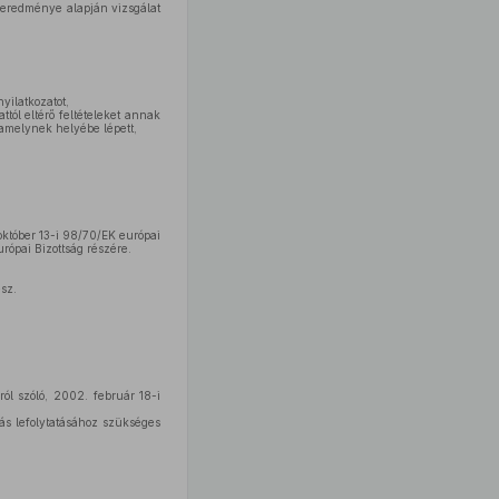
i eredménye alapján vizsgálat
yilatkozatot,
ttól eltérő feltételeket annak
 amelynek helyébe lépett,
október 13-i 98/70/EK európai
urópai Bizottság részére.
sz.
l szóló, 2002. február 18-i
ás lefolytatásához szükséges