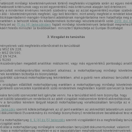
atározott minőségi követelményeknek történő megfelelés vizsgálata során az egyes mé
ározott kritériumok vagy ezzel egyenértékű más kritériumok alapján kell értelmezni.
ely a mindenkor érvényes nemzeti szabvány vagy az azzal egyenértékű európai szabvány
álló – követelményeinek megfelel, úgy kell tekinteni, mint amely megfelel e rendelet kö
ilciklopentadienil-mangán-trikarbonil adalékának mangántartalma nem haladhatja meg a 2
esetében a behozott kőolaj és kőolajtermékek biztonsági készletezéséről szóló
2013. évi XX
ághelyzet az
(1) és (4) bekezdésben
foglalt minőségi követelmények betartását megnehezí
ikáért felelős miniszter (a továbbiakban: miniszter) tájékoztatja az Európai Bizottságot.
3.
Vizsgálat és tanúsítás
ményeknek való megfelelés ellenőrzését és tanúsítását
az MSZ EN 228,
az MSZ EN 590,
Z EN 14214,
S 15293
mékszabványban megadott analitikai módszerrel, vagy más egyenértékű pontosságú anali
núsított minőségirányítási rendszert alkalmaz, a motorhajtóanyag minőségi követel
ek keretében biztosítja és bizonylatolja.
yártótól származó motorhajtóanyag tekintetében, ahol a gyártó nem alkalmaz tanúsított m
rni.
 országban előállított motorhajtóanyag esetében a motorhajtóanyag minőségi követelmé
gértékelő szervezetek kijelöléséről szóló rendeletnek megfelelően kijelölt szervezet (a tov
sára tanúsító szervezetet kell igénybe venni, ha a tanúsítást kérő nem bizonyítja, hogy
t kiállító laboratórium rendelkezik az adott vizsgálati módszerekre történő akkreditációval,
yv a tanúsítási kérelem tárgyát képező motorhajtóanyag vonatkozásában tanúsítja az e
lelést.
) bekezdés
szerinti kötelezettségének az
a)
pont esetében az akkreditált laboratórium azo
si dokumentáció (fuvarokmány és minőségi bizonyítvány) rendelkezésre bocsátásával tesz e
et a motorhajtóanyag
4. § (4) és (5) bekezdés
szerinti vizsgálatáért és a megfelelőség tanúsí
vizsgálat során
kérő által a motorhajtóanyag minőségére vonatkozóan benyújtott dokumentumokat, valamint
i, hogy a motorhajtóanyag megfelel-e az e jogszabályban meghatározott követelményeknek.