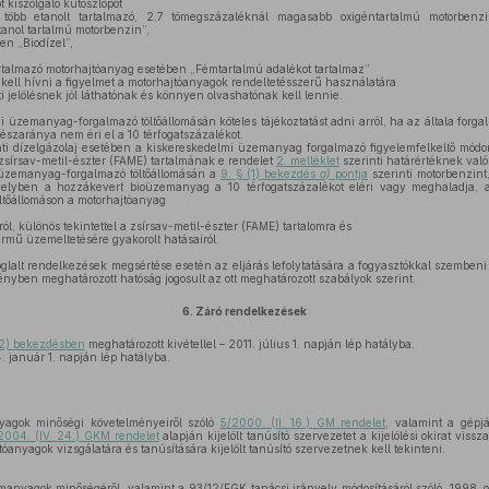
 kiszolgáló kútoszlopot
 több etanolt tartalmazó, 2,7 tömegszázaléknál magasabb oxigéntartalmú motorbenz
anol tartalmú motorbenzin”,
en „Biodízel”,
rtalmazó motorhajtóanyag esetében „Fémtartalmú adalékot tartalmaz”
fel kell hívni a figyelmet a motorhajtóanyagok rendeltetésszerű használatára.
i jelölésnek jól láthatónak és könnyen olvashatónak kell lennie.
 üzemanyag-forgalmazó töltőállomásán köteles tájékoztatást adni arról, ha az általa forg
szaránya nem éri el a 10 térfogatszázalékot.
ti dízelgázolaj esetében a kiskereskedelmi üzemanyag forgalmazó figyelemfelkeltő módon 
 zsírsav-metil-észter (FAME) tartalmának e rendelet
2. melléklet
szerinti határértéknek való
üzemanyag-forgalmazó töltőállomásán a
9. § (1) bekezdés
a)
pontja
szerinti motorbenzin
lyben a hozzákevert bioüzemanyag a 10 térfogatszázalékot eléri vagy meghaladja, a
töltőállomáson a motorhajtóanyag
, különös tekintettel a zsírsav-metil-észter (FAME) tartalomra és
rmű üzemeltetésére gyakorolt hatásairól.
glalt rendelkezések megsértése esetén az eljárás lefolytatására a fogyasztókkal szembeni
rvényben meghatározott hatóság jogosult az ott meghatározott szabályok szerint.
6.
Záró rendelkezések
2) bekezdésben
meghatározott kivétellel – 2011. július 1. napján lép hatályba.
 január 1. napján lép hatályba.
agok minőségi követelményeiről szóló
5/2000. (II. 16.) GM rendelet
, valamint a gépj
2004. (IV. 24.) GKM rendelet
alapján kijelölt tanúsító szervezetet a kijelölési okirat viss
tóanyagok vizsgálatára és tanúsítására kijelölt tanúsító szervezetnek kell tekinteni.
anyagok minőségéről, valamint a 93/12/EGK tanácsi irányelv módosításáról szóló, 1998. o