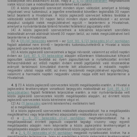
szabályokat kell alkalmazni azzal, hogy a
2. § (5) bekezdésében
meghatározott
iratok közül csak a módosítással érintetteket kell csatolni.
(3)
A közös jogkezelő szervezet minden olyan változást, amelyet a bíróság
végzéssel vesz tudomásul, a jogerőre emelkedést követően legkésőbb 30 napon
belül bejelenti a Hivatalnak. A közös jogkezelő szervezet köteles továbbá a
változástól számított 30 napon belül minden olyan adatváltozást – az annak
alapjául szolgáló iratok megküldésével együtt – bejelenteni a Hivatalnak,
amelyet a nyilvántartásba történő felvétel feltételéül jogszabály előír.
(4)
A közös jogkezelő szervezetnek a kölcsönös képviseleti szerződés
módosítását annak aláírását követő 30 napon belül, az iratok megküldésével kell
bejelentenie a Hivatalnak.
(5)
A
(3)–(4) bekezdés
szerinti – az
Szjt. 90. § (2) bekezdés
b)–c)
pontjában
foglalt adatokat nem érintő – bejelentés tudomásulvételéről a Hivatal a közös
jogkezelő szervezetet értesíti.
(6)
A közös jogkezelő szervezetnek a tagjai névsorát, valamint az előző naptári
évben az
Szjt. 87. § (3) bekezdése
alapján előzetesen tiltakozásukat kifejező
jogosultak számát, továbbá az ilyen jogosultaknak a nyilatkozattal érintett
felhasználásból az előző naptári évben eredő jogdíjakból való részesedése
arányát tartalmazó kimutatást évente két alkalommal, a második naptári
negyedév utolsó napja előtt, az éves beszámoló megküldésével egyidejűleg,
valamint a harmadik naptári negyedév utolsó napja előtt kell bejelentenie a
Hivatalnak.
4. §
(1)
A közös jogkezelő szervezetek közötti megállapodás esetén, a Hivatal a
jogkezelési tevékenységre vonatkozó bejegyzés módosítását az
Szjt. 91. § (4)
bekezdésében
foglalt feltételek teljesülése esetén, a már nyilvántartásba vett
közös jogkezelő szervezetek közötti megállapodás alapján, az érintett közös
jogkezelő szervezetek közös kérelmére végzi el.
(2)
Az
(1) bekezdés
szerinti kérelemhez mellékelni kell
a)
a megállapodást,
b)
a közös jogkezelő szervezetek módosított alapszabályát, ha a megállapodás
megkötéséhez vagy teljesítéséhez alapszabály-módosításra van szükség,
c)
a
2. § (5) bekezdés
c)–e)
pontjában
meghatározottakat, ha a
megállapodással érintett jogosulti csoportot tagsági viszony vagy egyedi
megállapodás alapján nem képviselte a közös jogkezelési tevékenységet a
megállapodás alapján átvenni szándékozó közös jogkezelő szervezet,
d)
a
2. § (5) bekezdés
g)–h)
pontjában
megjelölt nyilatkozatot, kivéve, ha a
megállapodás tartalmazza, hogy az eredetileg a közös jogkezelési tevékenységet