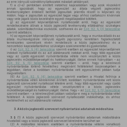
az erre irányuló szándéknyilatkozatok másolati példányait,
f)
a
c)–e)
pontokban említett iratokhoz kapcsolódóan vagy azok részeként
annak igazolását, hogy az egyesület az általa végzett jogkezelési
tevékenységben érdekelt belföldi jogosultak jelentős részét is képviseli oly
módon, hogy e jogosultak az egyesület tagjai vagy ahhoz csatlakozni kívánnak
vagy vele jogaik közös kezelésére egyedi megállapodást kötöttek,
g)
az egyesület képviselőjének nyilatkozatát arról, hogy az egyesület
rendelkezésére állnak a közös jogkezelő tevékenység ellátásához szükséges
adatok, számítástechnikai eszközök, szoftverek és az
Szjt. 92. § (3) bekezdése
szerinti adatbázis,
h)
az egyesület képviselőjének nyilatkozatát arról, hogy a munkavállalói és az
általa munkavégzésre irányuló egyéb jogviszony keretében foglalkoztatott
természetes személyek révén rendelkezik a közös jogkezeléshez és a
nemzetközi kapcsolattartáshoz szükséges szakismerettel és gyakorlattal,
i)
az
Szjt. 92. § (4) bekezdése
szerinti esetben az egyesület képviselőjének
indokolt nyilatkozatát és az azt alátámasztó iratokat arról, hogy több egyesület
vagy az újabb egyesület nyilvántartásba vétele nem veszélyezteti a közös
jogkezelés működőképességét és hatékonyságát, illetve ennek hiányában – az
Szjt. 92. § (5) bekezdése
szerinti esetben – arról, hogy a kérelmező
nyilvántartásba történő felvételhez megkívánt feltételeket összességében a
legjobban, illetve a korábban nyilvántartásba vett egyesületnél jobban tudja
megvalósítani.
(6)
Az
Szjt. 92. § (4) bekezdése
szerinti esetben a Hivatal felhívja a
nyilvántartásba vételi kérelemmel érintett, korábban nyilvántartásba vett közös
jogkezelő szervezetet nyilatkozat tételére arról, hogy több egyesület vagy újabb
egyesület nyilvántartásba vétele veszélyezteti-e a közös jogkezelés
működőképességét és hatékonyságát, illetve, hogy – az
Szjt. 92. § (5) bekezdése
szerinti esetben – a kérelmezőnél jobban valósítja-e meg a nyilvántartásba vétel
feltételeit. A közös jogkezelő szervezet nyilatkozatát indokolhatja, és ahhoz
mellékelheti az azt alátámasztó iratokat.
3.
A közös jogkezelő szervezet nyilvántartási adatainak módosítása
3. §
(1)
A közös jogkezelő szervezet nyilvántartási adatainak módosítására
hivatalból vagy a közös jogkezelő szervezet kérelmére kerülhet sor.
(2)
A módosítási kérelem esetében a nyilvántartásba vételre vonatkozó