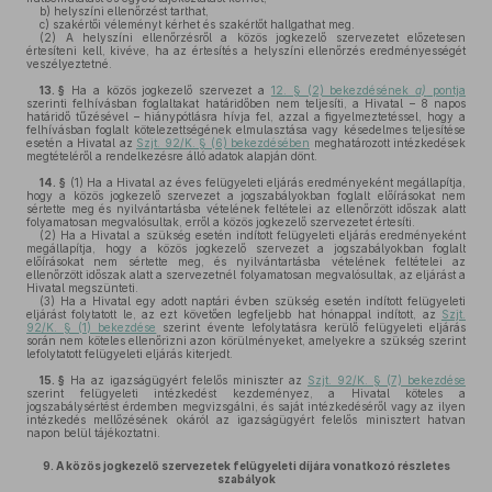
b)
helyszíni ellenőrzést tarthat,
c)
szakértői véleményt kérhet és szakértőt hallgathat meg.
(2)
A helyszíni ellenőrzésről a közös jogkezelő szervezetet előzetesen
értesíteni kell, kivéve, ha az értesítés a helyszíni ellenőrzés eredményességét
veszélyeztetné.
13. §
Ha a közös jogkezelő szervezet a
12. § (2) bekezdésének
a)
pontja
szerinti felhívásban foglaltakat határidőben nem teljesíti, a Hivatal – 8 napos
határidő tűzésével – hiánypótlásra hívja fel, azzal a figyelmeztetéssel, hogy a
felhívásban foglalt kötelezettségének elmulasztása vagy késedelmes teljesítése
esetén a Hivatal az
Szjt. 92/K. § (6) bekezdésében
meghatározott intézkedések
megtételéről a rendelkezésre álló adatok alapján dönt.
14. §
(1)
Ha a Hivatal az éves felügyeleti eljárás eredményeként megállapítja,
hogy a közös jogkezelő szervezet a jogszabályokban foglalt előírásokat nem
sértette meg és nyilvántartásba vételének feltételei az ellenőrzött időszak alatt
folyamatosan megvalósultak, erről a közös jogkezelő szervezetet értesíti.
(2)
Ha a Hivatal a szükség esetén indított felügyeleti eljárás eredményeként
megállapítja, hogy a közös jogkezelő szervezet a jogszabályokban foglalt
előírásokat nem sértette meg, és nyilvántartásba vételének feltételei az
ellenőrzött időszak alatt a szervezetnél folyamatosan megvalósultak, az eljárást a
Hivatal megszünteti.
(3)
Ha a Hivatal egy adott naptári évben szükség esetén indított felügyeleti
eljárást folytatott le, az ezt követően legfeljebb hat hónappal indított, az
Szjt.
92/K. § (1) bekezdése
szerint évente lefolytatásra kerülő felügyeleti eljárás
során nem köteles ellenőrizni azon körülményeket, amelyekre a szükség szerint
lefolytatott felügyeleti eljárás kiterjedt.
15. §
Ha az igazságügyért felelős miniszter az
Szjt. 92/K. § (7) bekezdése
szerint felügyeleti intézkedést kezdeményez, a Hivatal köteles a
jogszabálysértést érdemben megvizsgálni, és saját intézkedéséről vagy az ilyen
intézkedés mellőzésének okáról az igazságügyért felelős minisztert hatvan
napon belül tájékoztatni.
9.
A közös jogkezelő szervezetek felügyeleti díjára vonatkozó részletes
szabályok