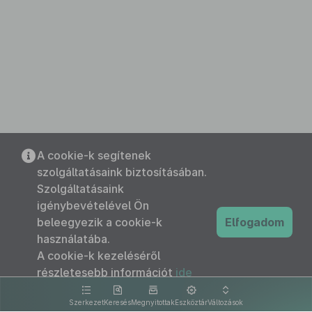
A cookie-k segítenek
szolgáltatásaink biztosításában.
Szolgáltatásaink
igénybevételével Ön
beleegyezik a cookie-k
Elfogadom
használatába.
A cookie-k kezeléséről
részletesebb információt
ide
kattintva olvashat.
Szerkezet
Keresés
Megnyitottak
Eszköztár
Változások