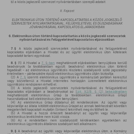
b)
a közös jogkezelő szervezet nyilvántartásban szereplő adatait.
II. Fejezet
ELEKTRONIKUS ÚTON TÖRTÉNŐ KAPCSOLATTARTÁS A KÖZÖS JOGKEZELŐ
SZERVEZETEK NYILVÁNTARTÁSÁVAL, FELÜGYELETÉVEL ÉS DÍJSZABÁSÁNAK
JÓVÁHAGYÁSÁVAL KAPCSOLATOS ELJÁRÁSOKBAN
6.
Elektronikus úton történő kapcsolattartás a közös jogkezelő szervezetek
nyilvántartásával és felügyeletével kapcsolatos eljárásokban
7. §
A közös jogkezelő szervezetek nyilvántartásával és felügyeletével
kapcsolatos eljárásban a Hivatal és az ügyfél elektronikus úton kötelesek
kapcsolatot tartani egymással.
8. §
(1)
A Hivatal a
7. §-ban
meghatározott eljárásokban benyújtásra kerülő
beadványok (a továbbiakban együtt: beadvány) elektronikus úton történő
fogadását – az elektronikus ügyintézés részletes szabályairól szóló jogszabály
értelmében – párbeszédre épülő elektronikus ügyintézés útján biztosítja.
(2)
A
7. §
szerinti elektronikus ügyintézés a kormányzati portálon keresztül
vagy közvetlenül a Hivatal internetes honlapján üzemeltetett elektronikus
ügyintézési rendszeren érhető el.
(3)
A közös jogkezelő szervezetek nyilvántartásával és felügyeletével
kapcsolatos eljárásban a beadványokat az
Szjt. 92/B. § (2) bekezdésében
meghatározott elektronikus űrlap (a továbbiakban: elektronikus űrlap)
használatával kell elektronikus úton benyújtani.
(4)
Az elektronikus űrlap díjtalanul áll rendelkezésre. Az ügyfél vagy
képviselője az általa kitöltött elektronikus űrlapot az annak beérkezését követően
megjelenített kapcsolati mutatón (linken) tekintheti meg és töltheti le.
(5)
A Hivatal a hozzá érkezett beadványt az ügyfél vagy képviselője
elektronikus levélcímére nem küldi vissza.
(6)
Az e rendeletben nem szabályozott kérdésekben egyebekben az
elektronikus ügyintézés általános szabályait kell alkalmazni.
9. §
A beadványt az ügyfél vagy képviselője elektronikus úton, a Kormány