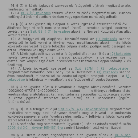
16. §
(1)
A közös jogkezelő szervezetek felügyeleti díjának megfizetése alól
mentesség nem adható.
(2)
A
19. § (2) bekezdés
szerinti késedelmi pótlék megfizetése alól, különös
méltánylást érdemlő esetben részben vagy egészben mentesség adható.
17. §
(1)
A felügyeleti díj alapjául a közös jogkezelő szervezet előző évi –
általános forgalmi adót nem tartalmazó (nettó) – bevétele szolgál, ideértve a
bevételnek az
Szjt. 89. § (11) bekezdése
alapján a Nemzeti Kulturális Alap által
kezelt részét is.
(2)
A felügyeleti díj alapjának kiszámításánál az
(1) bekezdés
szerinti
bevételből le kell vonni a törvény vagy megállapodás alapján más közös
jogkezelő szervezet részére felosztás céljára átadott jogdíjak nettó összegét, és
azt az utóbbinál kell figyelembe venni.
(3)
A közös jogkezelő szervezet a felügyeleti díjat – az (1) és a
(2) bekezdés
figyelembevételével – a rá irányadó jogszabályok rendelkezései szerint
összeállított, könyvvizsgáló által hitelesített éves beszámoló alapján számítja ki és
fizeti meg.
(4)
A közös jogkezelő szervezet az
Szjt. 92/M. § (2) bekezdésében
meghatározott határidőn belül benyújtja a Hivatalhoz a
(3) bekezdés
szerinti
éves beszámolót, mindazokkal az adatokkal együtt, amelyek alapján – a
(2)
bekezdésre
is tekintettel – megállapítható a felügyeleti díj pontos összege.
18. §
A felügyeleti díjat a Hivatalnak a Magyar Államkincstárnál vezetett
10032000-01731842-00000000 számú előirányzat-felhasználási
keretszámlájára átutalással kell megfizetni az azonosításhoz szükséges adatok
(a közös jogkezelő szervezet neve, címe) és a rendeltetés (jogcím)
feltüntetésével.
19. §
(1)
Ha a felügyeleti díjat
Szjt. 92/M. § (2) bekezdésében
meghatározott
határidőre nem vagy csak hiányosan fizették meg, a Hivatal – a mulasztás
jogkövetkezményeire való figyelmeztetés mellett – felhívja a közös jogkezelő
szervezetet az elmaradt díjfizetés pótlására.
(2)
A határidőre meg nem fizetett felügyeleti díj után az adózás rendjéről szóló
2003. évi XCII. törvény 165–167. §-a
szerinti késedelmi pótlékot kell fizetni.
20. §
A Hivatal elnöke engedélyezheti a felügyeleti díjnak a
18. §-ban