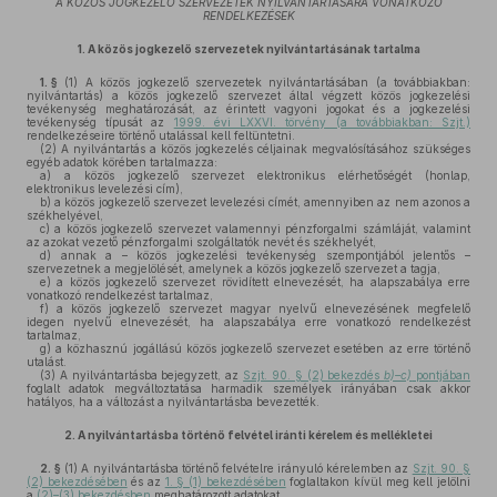
A KÖZÖS JOGKEZELŐ SZERVEZETEK NYILVÁNTARTÁSÁRA VONATKOZÓ
RENDELKEZÉSEK
1.
A közös jogkezelő szervezetek nyilvántartásának tartalma
1. §
(1)
A közös jogkezelő szervezetek nyilvántartásában (a továbbiakban:
nyilvántartás) a közös jogkezelő szervezet által végzett közös jogkezelési
tevékenység meghatározását, az érintett vagyoni jogokat és a jogkezelési
tevékenység típusát az
1999. évi LXXVI. törvény (a továbbiakban: Szjt.)
rendelkezéseire történő utalással kell feltüntetni.
(2)
A nyilvántartás a közös jogkezelés céljainak megvalósításához szükséges
egyéb adatok körében tartalmazza:
a)
a közös jogkezelő szervezet elektronikus elérhetőségét (honlap,
elektronikus levelezési cím),
b)
a közös jogkezelő szervezet levelezési címét, amennyiben az nem azonos a
székhelyével,
c)
a közös jogkezelő szervezet valamennyi pénzforgalmi számláját, valamint
az azokat vezető pénzforgalmi szolgáltatók nevét és székhelyét,
d)
annak a – közös jogkezelési tevékenység szempontjából jelentős –
szervezetnek a megjelölését, amelynek a közös jogkezelő szervezet a tagja,
e)
a közös jogkezelő szervezet rövidített elnevezését, ha alapszabálya erre
vonatkozó rendelkezést tartalmaz,
f)
a közös jogkezelő szervezet magyar nyelvű elnevezésének megfelelő
idegen nyelvű elnevezését, ha alapszabálya erre vonatkozó rendelkezést
tartalmaz,
g)
a közhasznú jogállású közös jogkezelő szervezet esetében az erre történő
utalást.
(3)
A nyilvántartásba bejegyzett, az
Szjt. 90. § (2) bekezdés
b)–c)
pontjában
foglalt adatok megváltoztatása harmadik személyek irányában csak akkor
hatályos, ha a változást a nyilvántartásba bevezették.
2.
A nyilvántartásba történő felvétel iránti kérelem és mellékletei
2. §
(1)
A nyilvántartásba történő felvételre irányuló kérelemben az
Szjt. 90. §
(2) bekezdésében
és az
1. § (1) bekezdésében
foglaltakon kívül meg kell jelölni
a
(2)–(3) bekezdésben
meghatározott adatokat.