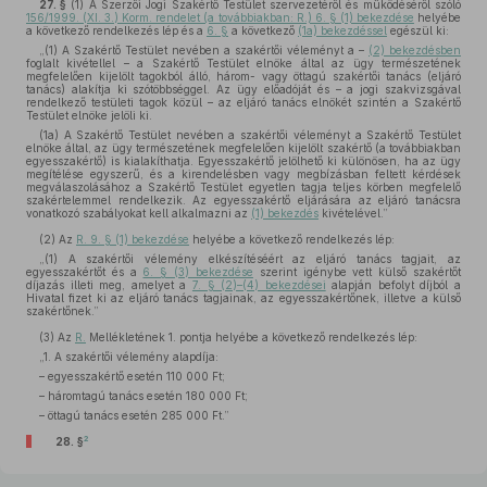
27. §
(1)
A Szerzői Jogi Szakértő Testület szervezetéről és működéséről szóló
156/1999. (XI. 3.) Korm. rendelet (a továbbiakban: R.) 6. § (1) bekezdése
helyébe
a következő rendelkezés lép és a
6. §
a következő
(1a) bekezdéssel
egészül ki:
„(1) A Szakértő Testület nevében a szakértői véleményt a –
(2) bekezdésben
foglalt kivétellel – a Szakértő Testület elnöke által az ügy természetének
megfelelően kijelölt tagokból álló, három- vagy öttagú szakértői tanács (eljáró
tanács) alakítja ki szótöbbséggel. Az ügy előadóját és – a jogi szakvizsgával
rendelkező testületi tagok közül – az eljáró tanács elnökét szintén a Szakértő
Testület elnöke jelöli ki.
(1a) A Szakértő Testület nevében a szakértői véleményt a Szakértő Testület
elnöke által, az ügy természetének megfelelően kijelölt szakértő (a továbbiakban
egyesszakértő) is kialakíthatja. Egyesszakértő jelölhető ki különösen, ha az ügy
megítélése egyszerű, és a kirendelésben vagy megbízásban feltett kérdések
megválaszolásához a Szakértő Testület egyetlen tagja teljes körben megfelelő
szakértelemmel rendelkezik. Az egyesszakértő eljárására az eljáró tanácsra
vonatkozó szabályokat kell alkalmazni az
(1) bekezdés
kivételével.”
(2)
Az
R. 9. § (1) bekezdése
helyébe a következő rendelkezés lép:
„(1) A szakértői vélemény elkészítéséért az eljáró tanács tagjait, az
egyesszakértőt és a
6. § (3) bekezdése
szerint igénybe vett külső szakértőt
díjazás illeti meg, amelyet a
7. § (2)–(4) bekezdései
alapján befolyt díjból a
Hivatal fizet ki az eljáró tanács tagjainak, az egyesszakértőnek, illetve a külső
szakértőnek.”
(3)
Az
R.
Mellékletének 1. pontja helyébe a következő rendelkezés lép:
„1. A szakértői vélemény alapdíja:
– egyesszakértő esetén 110 000 Ft;
– háromtagú tanács esetén 180 000 Ft;
– öttagú tanács esetén 285 000 Ft.”
2
28. §