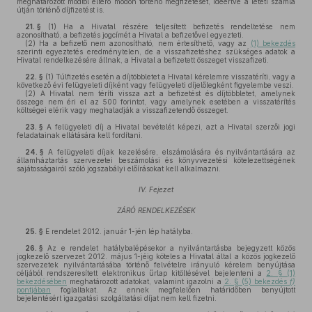
meghatározott módtól eltérő módon történő megfizetését, ideértve a letéti számla
útján történő díjfizetést is.
21. §
(1)
Ha a Hivatal részére teljesített befizetés rendeltetése nem
azonosítható, a befizetés jogcímét a Hivatal a befizetővel egyezteti.
(2)
Ha a befizető nem azonosítható, nem értesíthető, vagy az
(1) bekezdés
szerinti egyeztetés eredménytelen, de a visszafizetéshez szükséges adatok a
Hivatal rendelkezésére állnak, a Hivatal a befizetett összeget visszafizeti.
22. §
(1)
Túlfizetés esetén a díjtöbbletet a Hivatal kérelemre visszatéríti, vagy a
következő évi felügyeleti díjként vagy felügyeleti díjelőlegként figyelembe veszi.
(2)
A Hivatal nem téríti vissza azt a befizetést és díjtöbbletet, amelynek
összege nem éri el az 500 forintot, vagy amelynek esetében a visszatérítés
költségei elérik vagy meghaladják a visszafizetendő összeget.
23. §
A felügyeleti díj a Hivatal bevételét képezi, azt a Hivatal szerzői jogi
feladatainak ellátására kell fordítani.
24. §
A felügyeleti díjak kezelésére, elszámolására és nyilvántartására az
államháztartás szervezetei beszámolási és könyvvezetési kötelezettségének
sajátosságairól szóló jogszabályi előírásokat kell alkalmazni.
IV. Fejezet
ZÁRÓ RENDELKEZÉSEK
25. §
E rendelet 2012. január 1-jén lép hatályba.
26. §
Az e rendelet hatálybalépésekor a nyilvántartásba bejegyzett közös
jogkezelő szervezet 2012. május 1-jéig köteles a Hivatal által a közös jogkezelő
szervezetek nyilvántartásába történő felvételre irányuló kérelem benyújtása
céljából rendszeresített elektronikus űrlap kitöltésével bejelenteni a
2. § (1)
bekezdésében
meghatározott adatokat, valamint igazolni a
2. § (5) bekezdés
f)
pontjában
foglaltakat. Az ennek megfelelően határidőben benyújtott
bejelentésért igazgatási szolgáltatási díjat nem kell fizetni.