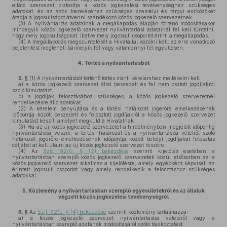
ellátó szervezet biztosítja a közös jogkezelési tevékenységhez szükséges
adatokat, és az azok kezeléséhez szükséges személyi és tárgyi eszközöket
átadja a jogosultságot átvenni szándékozó közös jogkezelő szervezetnek.
(3)
A nyilvántartás adatainak a megállapodás alapján történő módosításakor
mindegyik közös jogkezelő szervezet nyilvántartási adatainál fel kell tüntetni,
hogy mely jogosultságokat, illetve mely jogosulti csoportot érinti a megállapodás.
(4)
A megállapodás megszüntetését a Hivatallal közölni kell; az erre vonatkozó
bejelentést megteheti bármelyik fél vagy valamennyi fél együttesen.
4.
Törlés a nyilvántartásból
5. §
(1)
A nyilvántartásból történő törlés iránti kérelemhez mellékelni kell
a)
a közös jogkezelő szervezet által beszedett és fel nem osztott jogdíjakról
szóló kimutatást,
b)
a jogdíjak felosztásához szükséges, a közös jogkezelő szervezetnél
rendelkezésre álló adatokat.
(2)
A kérelem benyújtása és a törlési határozat jogerőre emelkedésének
időpontja között beszedett és felosztott jogdíjakról a közös jogkezelő szervezet
kimutatást készít, amelyet megküld a Hivatalnak.
(3)
Ha az új közös jogkezelő szervezetet a hirdetményben megjelölt időpontig
nyilvántartásba veszik, a törlési határozat és a nyilvántartásba vételről szóló
határozat jogerőre emelkedésének időpontja között befolyt jogdíjakat felosztás
céljából át kell utalni az új közös jogkezelő szervezet részére.
(4)
Az
Szjt. 92/G. § (2) bekezdése
szerinti kijelölés esetében a
nyilvántartásban szereplő közös jogkezelő szervezetek közül elsősorban az a
közös jogkezelő szervezet alkalmas a kijelölésre, amely egyébként képviseli az
érintett jogosulti csoportot vagy amely rendelkezik a felosztáshoz szükséges
adatokkal.
5.
Közlemény a nyilvántartásban szereplő egyesületekről és az általuk
végzett közös jogkezelési tevékenységről
6. §
Az
Szjt. 92/E. § (4) bekezdése
szerinti közlemény tartalmazza:
a)
a közös jogkezelő szervezet nyilvántartásba vételéről vagy a
nyilvántartásban szereplő adatának módosításáról szóló tájékoztatást,