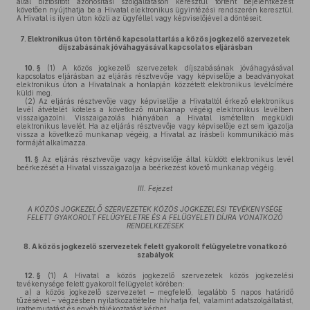
által biztosított azonosítási szolgáltatáson keresztül történt bejelentkezést
követően nyújthatja be a Hivatal elektronikus ügyintézési rendszerén keresztül.
A Hivatal is ilyen úton közli az ügyféllel vagy képviselőjével a döntéseit.
7.
Elektronikus úton történő kapcsolattartás a közös jogkezelő szervezetek
díjszabásának jóváhagyásával kapcsolatos eljárásban
10. §
(1)
A közös jogkezelő szervezetek díjszabásának jóváhagyásával
kapcsolatos eljárásban az eljárás résztvevője vagy képviselője a beadványokat
elektronikus úton a Hivatalnak a honlapján közzétett elektronikus levélcímére
küldi meg.
(2)
Az eljárás résztvevője vagy képviselője a Hivataltól érkező elektronikus
levél átvételét köteles a következő munkanap végéig elektronikus levélben
visszaigazolni. Visszaigazolás hiányában a Hivatal ismételten megküldi
elektronikus levelét. Ha az eljárás résztvevője vagy képviselője ezt sem igazolja
vissza a következő munkanap végéig, a Hivatal az írásbeli kommunikáció más
formáját alkalmazza.
11. §
Az eljárás résztvevője vagy képviselője által küldött elektronikus levél
beérkezését a Hivatal visszaigazolja a beérkezést követő munkanap végéig.
III. Fejezet
A KÖZÖS JOGKEZELŐ SZERVEZETEK KÖZÖS JOGKEZELÉSI TEVÉKENYSÉGE
FELETT GYAKOROLT FELÜGYELETRE ÉS A FELÜGYELETI DÍJRA VONATKOZÓ
RENDELKEZÉSEK
8.
A közös jogkezelő szervezetek felett gyakorolt felügyeletre vonatkozó
szabályok
12. §
(1)
A Hivatal a közös jogkezelő szervezetek közös jogkezelési
tevékenysége felett gyakorolt felügyelet körében:
a)
a közös jogkezelő szervezetet – megfelelő, legalább 5 napos határidő
tűzésével – végzésben nyilatkozattételre hívhatja fel, valamint adatszolgáltatást,
iratbemutatást és egyéb tájékoztatást kérhet,