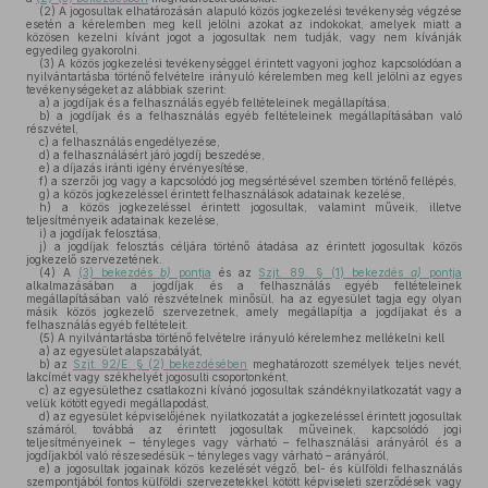
(2)
A jogosultak elhatározásán alapuló közös jogkezelési tevékenység végzése
esetén a kérelemben meg kell jelölni azokat az indokokat, amelyek miatt a
közösen kezelni kívánt jogot a jogosultak nem tudják, vagy nem kívánják
egyedileg gyakorolni.
(3)
A közös jogkezelési tevékenységgel érintett vagyoni joghoz kapcsolódóan a
nyilvántartásba történő felvételre irányuló kérelemben meg kell jelölni az egyes
tevékenységeket az alábbiak szerint:
a)
a jogdíjak és a felhasználás egyéb feltételeinek megállapítása,
b)
a jogdíjak és a felhasználás egyéb feltételeinek megállapításában való
részvétel,
c)
a felhasználás engedélyezése,
d)
a felhasználásért járó jogdíj beszedése,
e)
a díjazás iránti igény érvényesítése,
f)
a szerzői jog vagy a kapcsolódó jog megsértésével szemben történő fellépés,
g)
a közös jogkezeléssel érintett felhasználások adatainak kezelése,
h)
a közös jogkezeléssel érintett jogosultak, valamint műveik, illetve
teljesítményeik adatainak kezelése,
i)
a jogdíjak felosztása,
j)
a jogdíjak felosztás céljára történő átadása az érintett jogosultak közös
jogkezelő szervezetének.
(4)
A
(3) bekezdés
b)
pontja
és az
Szjt. 89. § (1) bekezdés
a)
pontja
alkalmazásában a jogdíjak és a felhasználás egyéb feltételeinek
megállapításában való részvételnek minősül, ha az egyesület tagja egy olyan
másik közös jogkezelő szervezetnek, amely megállapítja a jogdíjakat és a
felhasználás egyéb feltételeit.
(5)
A nyilvántartásba történő felvételre irányuló kérelemhez mellékelni kell
a)
az egyesület alapszabályát,
b)
az
Szjt. 92/E. § (2) bekezdésében
meghatározott személyek teljes nevét,
lakcímét vagy székhelyét jogosulti csoportonként,
c)
az egyesülethez csatlakozni kívánó jogosultak szándéknyilatkozatát vagy a
velük kötött egyedi megállapodást,
d)
az egyesület képviselőjének nyilatkozatát a jogkezeléssel érintett jogosultak
számáról, továbbá az érintett jogosultak műveinek, kapcsolódó jogi
teljesítményeinek – tényleges vagy várható – felhasználási arányáról és a
jogdíjakból való részesedésük – tényleges vagy várható – arányáról,
e)
a jogosultak jogainak közös kezelését végző, bel- és külföldi felhasználás
szempontjából fontos külföldi szervezetekkel kötött képviseleti szerződések vagy