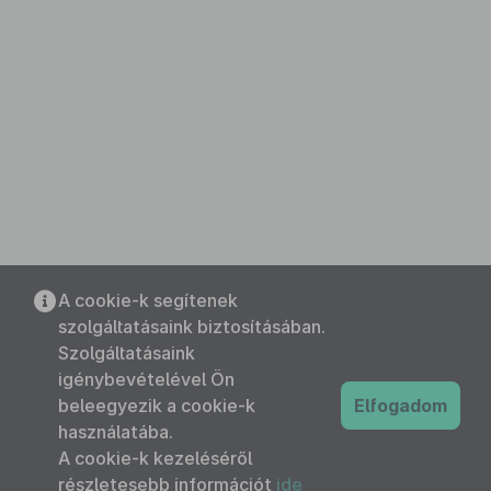
A cookie-k segítenek
szolgáltatásaink biztosításában.
Szolgáltatásaink
igénybevételével Ön
beleegyezik a cookie-k
Elfogadom
használatába.
A cookie-k kezeléséről
részletesebb információt
ide