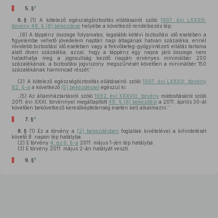
3
5. §
6. §
(1)
A kötelező egészségbiztosítás ellátásairól szóló
1997. évi LXXXIII.
törvény 48. § (8) bekezdése
helyébe a következő rendelkezés lép:
„(8) A táppénz összege folyamatos, legalább kétévi biztosítási idő esetében a
figyelembe vehető jövedelem naptári napi átlagának hatvan százaléka, ennél
rövidebb biztosítási idő esetében vagy a fekvőbeteg-gyógyintézeti ellátás tartama
alatt ötven százaléka, azzal, hogy a táppénz egy napra járó összege nem
haladhatja meg a jogosultság kezdő napján érvényes minimálbér 200
százalékának, a biztosítási jogviszony megszűnését követően a minimálbér 150
százalékának harmincad részét.”
(2)
A kötelező egészségbiztosítás ellátásairól szóló
1997. évi LXXXIII. törvény
82. §-a
a következő
(5) bekezdéssel
egészül ki:
„(5) Az államháztartásról szóló
1992. évi XXXVIII. törvény
módosításáról szóló
2011. évi XXXI. törvénnyel megállapított
48. § (8) bekezdést
a 2011. április 30-át
követően bekövetkező keresőképtelenség esetén kell alkalmazni.”
4
7. §
8. §
(1)
Ez a törvény a
(2) bekezdésben
foglaltak kivételével a kihirdetését
követő 8. napon lép hatályba.
(2)
E törvény
4. és 6. §-a
2011. május 1-jén lép hatályba.
(3)
E törvény 2011. május 2-án hatályát veszti.
5
9. §