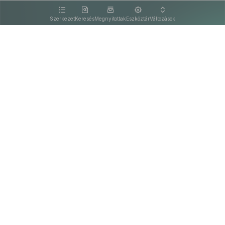
kattintva olvashat.
Szerkezet
Keresés
Megnyitottak
Eszköztár
Változások
Kapcsolat
Felhasználási feltételek
PDF
Akadálymentesítési nyilatkozat
Adatkezelési tájékoztató