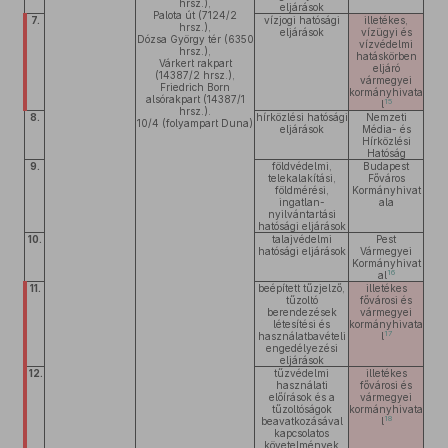
hrsz.),
eljárások
Palota út (7124/2
7.
vízjogi hatósági
illetékes,
hrsz.),
eljárások
vízügyi és
Dózsa György tér (6350
vízvédelmi
hrsz.),
hatáskörben
Várkert rakpart
eljáró
(14387/2 hrsz.),
vármegyei
Friedrich Born
kormányhivata
alsórakpart (14387/1
15
l
hrsz.).
8.
hírközlési hatósági
Nemzeti
10/4 (folyampart Duna)
eljárások
Média- és
Hírközlési
Hatóság
9.
földvédelmi,
Budapest
telekalakítási,
Főváros
földmérési,
Kormányhivat
ingatlan-
ala
nyilvántartási
hatósági eljárások
10.
talajvédelmi
Pest
hatósági eljárások
Vármegyei
Kormányhivat
16
al
11.
beépített tűzjelző,
illetékes
tűzoltó
fővárosi és
berendezések
vármegyei
létesítési és
kormányhivata
17
használatbavételi
l
engedélyezési
eljárások
12.
tűzvédelmi
illetékes
használati
fővárosi és
előírások és a
vármegyei
tűzoltóságok
kormányhivata
18
beavatkozásával
l
kapcsolatos
követelmények