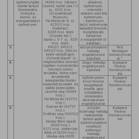
építményfajták
14386 hrsz. (Várkert
- általános
körébe tartozó
Casino); Apród utca 1-3.
építmények,
(közlekedési,
sz., 6332 hrsz.,
- műemléki
hírközlési,
(Orvostörténeti
védelem alatt álló
közmű- és
Múzeum);
építmények,
energiaellátási)
Ybl Miklós tér 8. sz.,
- építményen
építmények.
6230/2 hrsz.
belül, építménybe
(Irodaház);
beépített felvonók,
6268 hrsz. telek
mozgólépcsők,
(Osztrák köv.);
(beleértve
Apród u. 5-7. sz., 6331
a mozgójárdát is)
hrsz., telek;
esetében
6452/1, 6452/2,
3.
környezetvédelmi
Pest
6452/3 hrsz. (Déli és
hatósági
Vármegyei
keleti várlejtő park,
engedélyezési
Kormányhivat
14
„Vízhordó lépcső” új
eljárások
al
megközelítési útvonal)
4.
útügyi hatósági
Budapest
ingatlan-nyilvántartási
engedélyezési
Főváros
helyrajzi számú
eljárások
Kormányhivat
területek, illetve ezen
ala
területekből
5.
építményeken
Budapest
telekalakítás folytán
kívüli felvonó,
Főváros
kialakított területek. Az
mozgólépcső,
Kormányhivat
alábbi közterületek:
emelők, gépi
ala
Lánchíd utca (14384
működtetési
hrsz.),
közlekedési
Ybl Miklós tér (6271/2
berendezések
hrsz.),
engedélyezése
Szarvas tér (6271/1
6.
műszaki
Budapest
hrsz.),
biztonsági hatóság
Főváros
Öntőház utca (14373/2
hatáskörébe
Kormányhivat
hrsz.),
tartozó sajátos
ala
Sándor Móric lépcső
építményfajtákra
(6330 hrsz.),
vonatkozó
6272 hrsz. zöldterület,
építésügyi
Attila út (6329 hrsz.),
hatósági
Váralja utca (6335
engedélyezési