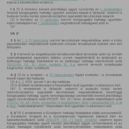
eljárva a következőket rendeli el:
1. §
(1)
A Kormány kiemelt jelentőségű üggyé nyilvánítja az
1. mellékletben
felsorolt közigazgatási hatósági ügyeket, amelyek alapját a Várbazár, valamint a
budavári királyi kertek rekonstrukciójához kapcsolódó beruházások képezik.
(2)
A Kormány az
(1) bekezdés
szerinti közigazgatási hatósági ügyekben
eljáró hatóságként az
1. mellékletben
meghatározott hatóságokat jelöli ki.
1
(3)
2
1/A. §
2. §
Az
1. § (1) bekezdése
szerinti beruházások megvalósítása során a külön
jogszabályban meghatározott építészeti-műszaki tervpályázati eljárást nem kell
lefolytatni.
3. §
A tervező az engedélyezési tervdokumentáció tervezése során az érintett
szakhatóságokkal egyeztetni köteles, ennek megtörténtéről és tartalmáról az
építésügyi hatósági eljárásokról és az építésügyi hatósági ellenőrzésről szóló
193/2009. (IX. 15.) Korm. rendelet 19. §-a
szerinti tervezői nyilatkozatot
kiegészítve, külön nyilatkozik.
4. §
(1)
Ez a rendelet – a
(2) bekezdésben
foglalt kivétellel – a kihirdetését
követő napon lép hatályba.
(2)
A
6. §
2012. január 1-jén lép hatályba.
(3)
E rendelet rendelkezéseit a folyamatban levő ügyekben is alkalmazni kell.
3
(4)
E rendeletnek a Várbazár, valamint a budavári királyi kertek
rekonstrukciójához kapcsolódó beruházások megvalósításával összefüggő
közigazgatási hatósági ügyek nemzetgazdasági szempontból kiemelt jelentőségű
üggyé nyilvánításáról szóló 311/2011. (XII. 23.) Korm. rendelet módosításáról szóló
51/2012. (III. 28.) Korm. rendelettel (a továbbiakban: Módr.) megállapított 1/A. §-át
4
a
Módr.
hatálybalépésekor
folyamatban lévő ügyekben is alkalmazni kell.
5
5. §
(1)
E rendeletnek a tűzvédelmi hatósági feladatokat ellátó szervezetekről,
a tűzvédelmi bírságról és a tűzvédelemmel foglalkozók kötelező élet- és
balesetbiztosításáról szóló
259/2011. (XII. 7.) Korm. rendelet
, valamint egyes
közigazgatási hatósági ügyek kiemelt jelentőségű üggyé nyilvánításáról és az
eljáró hatóságok kijelöléséről szóló kormányrendeletek módosításáról szóló