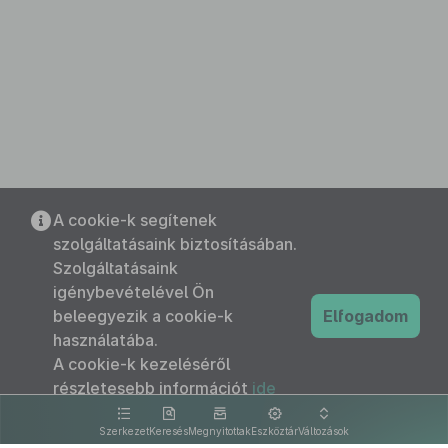
A cookie-k segítenek
szolgáltatásaink biztosításában.
Szolgáltatásaink
igénybevételével Ön
beleegyezik a cookie-k
Elfogadom
használatába.
A cookie-k kezeléséről
részletesebb információt
ide
kattintva olvashat.
Szerkezet
Keresés
Megnyitottak
Eszköztár
Változások