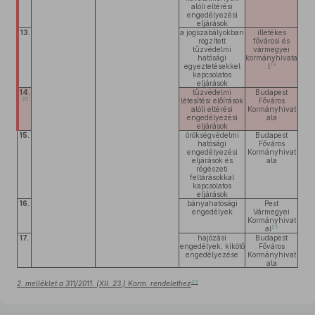
alóli eltérési
engedélyezési
eljárások
13.
a jogszabályokban
illetékes
rögzített
fővárosi és
tűzvédelmi
vármegyei
hatósági
kormányhivata
19
egyeztetésekkel
l
kapcsolatos
eljárások
14.
tűzvédelmi
Budapest
20
létesítési előírások
Főváros
alóli eltérési
Kormányhivat
engedélyezési
ala
eljárások
15.
örökségvédelmi
Budapest
hatósági
Főváros
engedélyezési
Kormányhivat
eljárások és
ala
régészeti
feltárásokkal
kapcsolatos
eljárások
16.
bányahatósági
Pest
engedélyek
Vármegyei
Kormányhivat
21
al
17.
hajózási
Budapest
engedélyek, kikötő
Főváros
engedélyezése
Kormányhivat
ala
22
2. melléklet a 311/2011. (XII. 23.) Korm. rendelethez