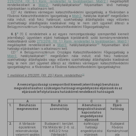
229/2014. (IX. 5.) Korm. rendelettel (a továbbiakban: Módr2.)
megállapított
6
rendelkezéseit a
Módr2.
hatálybalépésekor
folyamatban lévő hatósági
eljárásokban is alkalmazni kell.
7
(2)
Az illetékes vármegyei katasztrófavédelmi igazgatóság, a fővárosban a
8
Fővárosi Katasztrófavédelmi Igazgatóság a
Módr2.
hatályba lépését
megelőzően
nála indult, első fokú határozat, szakhatósági állásfoglalás vagy előzetes
szakhatósági állásfoglalás kiadásával még le nem zárt ügyeket átteszi a
Belügyminisztérium Országos Katasztrófavédelmi Főigazgatósághoz.
9
6. §
(1)
E rendeletnek a az egyes nemzetgazdasági szempontból kiemelt
jelentőségű ügyekben eljáró hatóságok kijelöléséről szóló kormányrendeletek
módosításáról szóló
271/2016. (IX. 1.) Korm. rendelettel (a továbbiakban: Módr3.)
10
megállapított rendelkezéseit a
Módr3.
hatálybalépésekor
folyamatban lévő
hatósági eljárásokban is alkalmazni kell.
11
(2)
A Belügyminisztérium Országos Katasztrófavédelmi Főigazgatóság a
12
Módr3.
hatálybalépését
megelőzően nála indult, első fokú határozat,
szakhatósági állásfoglalás vagy előzetes szakhatósági állásfoglalás kiadásával
még le nem zárt ügyeket átteszi az illetékes vármegyei katasztrófavédelmi
igazgatósághoz, a fővárosban a Fővárosi Katasztrófavédelmi Igazgatósághoz.
13
1. melléklet a 311/2011. (XII. 23.) Korm. rendelethez
A nemzetgazdasági szempontból kiemelt jelentőségű beruházás
megvalósításához szükséges hatósági engedélyezési eljárások és az
eljárások lefolytatására hatáskörrel rendelkező hatóságok
A
B
C
D
1.
Beruházás
Beruházás
A beruházás
Eljáró
megnevezése
azonosítója
megvalósításával
hatóság
kapcsolatos
engedélyezési
eljárások
2.
A Várbazár
Budapest I. kerület,
építésügyi
Budapest
épületének
Ybl Miklós tér 2-6. sz.,
hatósági
Főváros
rekonstrukciója,
6452/2 hrsz.
engedélyezési
Kormányhivat
valamint sajátos
(Várbazár);
eljárások:
ala