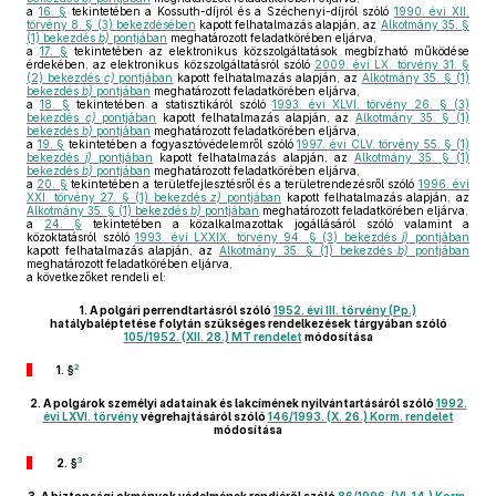
a
16. §
tekintetében a Kossuth-díjról és a Széchenyi-díjról szóló
1990. évi XII.
törvény 8. § (3) bekezdésében
kapott felhatalmazás alapján, az
Alkotmány 35. §
(1) bekezdés
b)
pontjában
meghatározott feladatkörében eljárva,
a
17. §
tekintetében az elektronikus közszolgáltatások megbízható működése
érdekében, az elektronikus közszolgáltatásról szóló
2009. évi LX. törvény 31. §
(2) bekezdés
c)
pontjában
kapott felhatalmazás alapján, az
Alkotmány 35. § (1)
bekezdés
b)
pontjában
meghatározott feladatkörében eljárva,
a
18. §
tekintetében a statisztikáról szóló
1993. évi XLVI. törvény 26. § (3)
bekezdés
c)
pontjában
kapott felhatalmazás alapján, az
Alkotmány 35. § (1)
bekezdés
b)
pontjában
meghatározott feladatkörében eljárva,
a
19. §
tekintetében a fogyasztóvédelemről szóló
1997. évi CLV. törvény 55. § (1)
bekezdés
j)
pontjában
kapott felhatalmazás alapján, az
Alkotmány 35. § (1)
bekezdés
b)
pontjában
meghatározott feladatkörében eljárva,
a
20. §
tekintetében a területfejlesztésről és a területrendezésről szóló
1996. évi
XXI. törvény 27. § (1) bekezdés
z)
pontjában
kapott felhatalmazás alapján, az
Alkotmány 35. § (1) bekezdés
b)
pontjában
meghatározott feladatkörében eljárva,
a
24. §
tekintetében a közalkalmazottak jogállásáról szóló valamint a
közoktatásról szóló
1993. évi LXXIX. törvény 94. § (3) bekezdés
j)
pontjában
kapott felhatalmazás alapján, az
Alkotmány 35. § (1) bekezdés
b)
pontjában
meghatározott feladatkörében eljárva,
a következőket rendeli el:
1.
A polgári perrendtartásról szóló
1952. évi III. törvény (Pp.)
hatálybaléptetése folytán szükséges rendelkezések tárgyában szóló
105/1952. (XII. 28.) MT rendelet
módosítása
2
1. §
2.
A polgárok személyi adatainak és lakcímének nyilvántartásáról szóló
1992.
évi LXVI. törvény
végrehajtásáról szóló
146/1993. (X. 26.) Korm. rendelet
módosítása
3
2. §