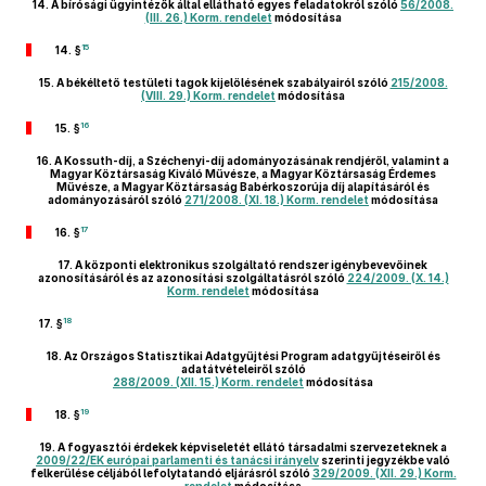
14.
A bírósági ügyintézők által ellátható egyes feladatokról szóló
56/2008.
(III. 26.) Korm. rendelet
módosítása
15
14. §
15.
A békéltető testületi tagok kijelölésének szabályairól szóló
215/2008.
(VIII. 29.) Korm. rendelet
módosítása
16
15. §
16.
A Kossuth-díj, a Széchenyi-díj adományozásának rendjéről, valamint a
Magyar Köztársaság Kiváló Művésze, a Magyar Köztársaság Érdemes
Művésze, a Magyar Köztársaság Babérkoszorúja díj alapításáról és
adományozásáról szóló
271/2008. (XI. 18.) Korm. rendelet
módosítása
17
16. §
17.
A központi elektronikus szolgáltató rendszer igénybevevőinek
azonosításáról és az azonosítási szolgáltatásról szóló
224/2009. (X. 14.)
Korm. rendelet
módosítása
18
17. §
18.
Az Országos Statisztikai Adatgyűjtési Program adatgyűjtéseiről és
adatátvételeiről szóló
288/2009. (XII. 15.) Korm. rendelet
módosítása
19
18. §
19.
A fogyasztói érdekek képviseletét ellátó társadalmi szervezeteknek a
2009/22/EK európai parlamenti és tanácsi irányelv
szerinti jegyzékbe való
felkerülése céljából lefolytatandó eljárásról szóló
329/2009. (XII. 29.) Korm.