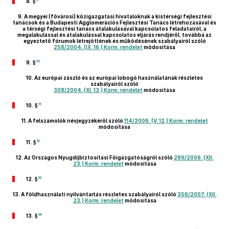
8. §
9.
A megyei (fővárosi) közigazgatási hivataloknak a kistérségi fejlesztési
tanácsok és a Budapesti Agglomerációs Fejlesztési Tanács létrehozásával és
a térségi fejlesztési tanács átalakulásával kapcsolatos feladatairól, a
megalakulással és átalakulással kapcsolatos eljárás rendjéről, továbbá az
egyeztető fórumok létrejöttének és működésének szabályairól szóló
258/2004. (IX. 16.) Korm. rendelet
módosítása
10
9. §
10.
Az európai zászló és az európai lobogó használatának részletes
szabályairól szóló
308/2004. (XI. 13.) Korm. rendelet
módosítása
11
10. §
11.
A felszámolók névjegyzékéről szóló
114/2006. (V. 12.) Korm. rendelet
módosítása
12
11. §
12.
Az Országos Nyugdíjbiztosítási Főigazgatóságról szóló
289/2006. (XII.
23.) Korm. rendelet
módosítása
13
12. §
13.
A földhasználati nyilvántartás részletes szabályairól szóló
356/2007. (XII.
23.) Korm. rendelet
módosítása
14
13. §