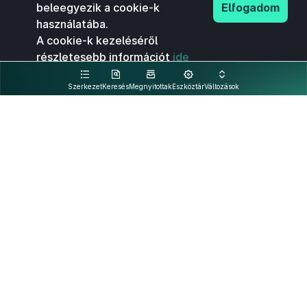
beleegyezik a cookie-k
Elfogadom
használatába.
A cookie-k kezeléséről
részletesebb információt
ide
kattintva olvashat.
Szerkezet
Keresés
Megnyitottak
Eszköztár
Változások
Kapcsolat
Felhasználási feltételek