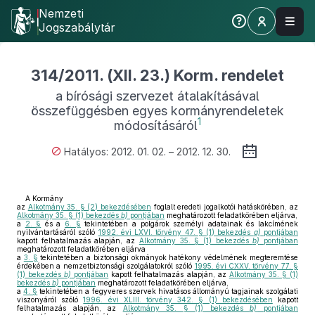
Nemzeti
Jogszabálytár
314/2011. (XII. 23.) Korm. rendelet
a bírósági szervezet átalakításával
összefüggésben egyes kormányrendeletek
1
módosításáról
Hatályos: 2012. 01. 02. – 2012. 12. 30.
A Kormány
az
Alkotmány 35. § (2) bekezdésében
foglalt eredeti jogalkotói hatáskörében, az
Alkotmány 35. § (1) bekezdés
b)
pontjában
meghatározott feladatkörében eljárva,
a
2. §
és a
6. §
tekintetében a polgárok személyi adatainak és lakcímének
nyilvántartásáról szóló
1992. évi LXVI. törvény 47. § (1) bekezdés
a)
pontjában
kapott felhatalmazás alapján, az
Alkotmány 35. § (1) bekezdés
b)
pontjában
meghatározott feladatkörében eljárva
a
3. §
tekintetében a biztonsági okmányok hatékony védelmének megteremtése
érdekében a nemzetbiztonsági szolgálatokról szóló
1995. évi CXXV. törvény 77. §
(1) bekezdés
b)
pontjában
kapott felhatalmazás alapján, az
Alkotmány 35. § (1)
bekezdés
b)
pontjában
meghatározott feladatkörében eljárva,
a
4. §
tekintetében a fegyveres szervek hivatásos állományú tagjainak szolgálati
viszonyáról szóló
1996. évi XLIII. törvény 342. § (1) bekezdésében
kapott
felhatalmazás alapján, az
Alkotmány 35. § (1) bekezdés
b)
pontjában