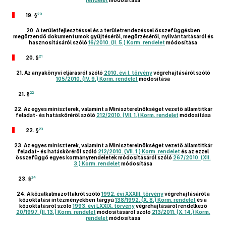
rendelet
módosítása
20
19. §
20.
A területfejlesztéssel és a területrendezéssel összefüggésben
megőrzendő dokumentumok gyűjtéséről, megőrzéséről, nyilvántartásáról és
hasznosításáról szóló
16/2010. (II. 5.) Korm. rendelet
módosítása
21
20. §
21.
Az anyakönyvi eljárásról szóló
2010. évi I. törvény
végrehajtásáról szóló
105/2010. (IV. 9.) Korm. rendelet
módosítása
22
21. §
22.
Az egyes miniszterek, valamint a Miniszterelnökséget vezető államtitkár
feladat- és hatásköréről szóló
212/2010. (VII. 1.) Korm. rendelet
módosítása
23
22. §
23.
Az egyes miniszterek, valamint a Miniszterelnökséget vezető államtitkár
feladat- és hatásköréről szóló
212/2010. (VII. 1.) Korm. rendelet
és az ezzel
összefüggő egyes kormányrendeletek módosításáról szóló
267/2010. (XII.
3.) Korm. rendelet
módosítása
24
23. §
24.
A közalkalmazottakról szóló
1992. évi XXXIII. törvény
végrehajtásáról a
közoktatási intézményekben tárgyú
138/1992. (X. 8.) Korm. rendelet
és a
közoktatásról szóló
1993. évi LXXIX. törvény
végrehajtásáról rendelkező
20/1997. (II. 13.) Korm. rendelet
módosításáról szóló
213/2011. (X. 14.) Korm.
rendelet
módosítása