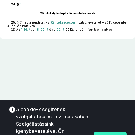
25
24. §
25.
Hatályba léptető rendelkezések
25. §
(1)
Ez a rendelet – a
(2) bekezdésben
foglalt kivétellel – 2011. december
31-én lép hatályba.
(2)
Az
1–16. §
, a
18–20. §
és a
22. §
2012. január 1-jén lép hatályba.
A cookie-k segítenek
szolgáltatásaink biztosításában.
Szolgáltatásaink
igénybevételével Ön