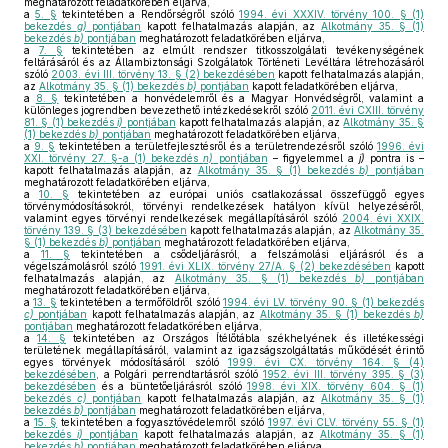
meghatározott feladatkörében eljárva,
a
5. §
tekintetében a Rendőrségről szóló
1994. évi XXXIV. törvény 100. § (1)
bekezdés
g)
pontjában
kapott felhatalmazás alapján, az
Alkotmány 35. § (1)
bekezdés
b)
pontjában
meghatározott feladatkörében eljárva,
a
7. §
tekintetében az elmúlt rendszer titkosszolgálati tevékenységének
feltárásáról és az Állambiztonsági Szolgálatok Történeti Levéltára létrehozásáról
szóló
2003. évi III. törvény 13. § (2) bekezdésében
kapott felhatalmazás alapján,
az
Alkotmány 35. § (1) bekezdés
b)
pontjában
kapott feladatkörében eljárva,
a
8. §
tekintetében a honvédelemről és a Magyar Honvédségről, valamint a
különleges jogrendben bevezethető intézkedésekről szóló
2011. évi CXIII. törvény
81. § (1) bekezdés
i)
pontjában
kapott felhatalmazás alapján, az
Alkotmány 35. §
(1) bekezdés
b)
pontjában
meghatározott feladatkörében eljárva,
a
9. §
tekintetében a területfejlesztésről és a területrendezésről szóló
1996. évi
XXI. törvény 27. §-a (1) bekezdés
n)
pontjában
– figyelemmel a
j)
pontra is –
kapott felhatalmazás alapján, az
Alkotmány 35. § (1) bekezdés
b)
pontjában
meghatározott feladatkörében eljárva,
a
10. §
tekintetében az európai uniós csatlakozással összefüggő egyes
törvénymódosításokról, törvényi rendelkezések hatályon kívül helyezéséről,
valamint egyes törvényi rendelkezések megállapításáról szóló
2004. évi XXIX.
törvény 139. § (3) bekezdésében
kapott felhatalmazás alapján, az
Alkotmány 35.
§ (1) bekezdés
b)
pontjában
meghatározott feladatkörében eljárva,
a
11. §
tekintetében a csődeljárásról, a felszámolási eljárásról és a
végelszámolásról szóló
1991. évi XLIX. törvény 27/A. § (2) bekezdésében
kapott
felhatalmazás alapján, az
Alkotmány 35. § (1) bekezdés
b)
pontjában
meghatározott feladatkörében eljárva,
a
13. §
tekintetében a termőföldről szóló
1994. évi LV. törvény 90. § (1) bekezdés
c)
pontjában
kapott felhatalmazás alapján, az
Alkotmány 35. § (1) bekezdés
b)
pontjában
meghatározott feladatkörében eljárva,
a
14. §
tekintetében az Országos Ítélőtábla székhelyének és illetékességi
területének megállapításáról, valamint az igazságszolgáltatás működését érintő
egyes törvények módosításáról szóló
1999. évi CX. törvény 164. § (4)
bekezdésében
, a Polgári perrendtartásról szóló
1952. évi III. törvény 395. § (3)
bekezdésében
és a büntetőeljárásról szóló
1998. évi XIX. törvény 604. § (1)
bekezdés
c)
pontjában
kapott felhatalmazás alapján, az
Alkotmány 35. § (1)
bekezdés
b)
pontjában
meghatározott feladatkörében eljárva,
a
15. §
tekintetében a fogyasztóvédelemről szóló
1997. évi CLV. törvény 55. § (1)
bekezdés
i)
pontjában
kapott felhatalmazás alapján, az
Alkotmány 35. § (1)
bekezdés
b)
pontjában
meghatározott feladatkörében eljárva,