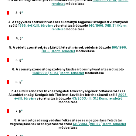
3.
A biztonsági okmányok védelmének rendjéről szóló
86/1996. (VI. 14.) Korm.
rendelet
módosítása
4
3. §
4.
A fegyveres szervek hivatásos állományú tagjainak szolgálati viszonyáról
szóló
1996. évi XLIII. törvény
végrehajtásáról szóló
140/1996. (VIII. 31.) Korm.
rendelet
módosítása
5
4. §
5.
A védett személyek és a kijelölt létesítmények védelméről szóló
160/1996.
(XI. 5.) Korm. rendelet
módosítása
6
5. §
6.
A személyazonosító igazolvány kiadásáról és nyilvántartásáról szóló
168/1999. (XI. 24.) Korm. rendelet
módosítása
7
6. §
7.
Az elmúlt rendszer titkosszolgálati tevékenységének feltárásáról és az
Állambiztonsági Szolgálatok Történeti Levéltára létrehozásáról szóló
2003.
évi III. törvény
végrehajtásáról szóló
43/2003. (III. 31.) Korm. rendelet
módosítása
8
7. §
8.
A nemzetgazdaság védelmi felkészítése és mozgósítása feladatai
végrehajtásának szabályozásáról szóló
131/2003. (VIII. 22.) Korm. rendelet
módosítása
9