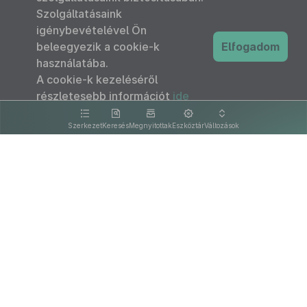
Szolgáltatásaink
igénybevételével Ön
beleegyezik a cookie-k
Elfogadom
használatába.
A cookie-k kezeléséről
részletesebb információt
ide
kattintva olvashat.
Szerkezet
Keresés
Megnyitottak
Eszköztár
Változások