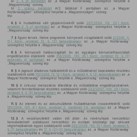
a)
2. §
d)
pontjában
az „a Magyar Köztársaság” szövegrész helyébe a
„Magyarország” szöveg,
b)
2. számú melléklet
A/2. táblázat F pontjában az „a Magyar
Köztársaságban” szövegrész helyébe a „Magyarországon” szöveg
lép.
6. §
A hulladékká vált gépjárművekről szóló
267/2004. (IX. 23.) Korm.
rendelet 2. §
c)
pontjában
az „a Magyar Köztársaság” szövegrész helyébe a
„Magyarország” szöveg lép.
7. §
Egyes tervek, illetve programok környezeti vizsgálatáról szóló
2/2005. (I.
11.) Korm. rendelet 13. § (2) bekezdésében
az „a Magyar Köztársaság”
szövegrész helyébe a „Magyarország” szöveg lép.
8. §
A környezeti hatásvizsgálati és az egységes környezethasználati
engedélyezési eljárásról szóló
314/2005. (XII. 25.) Korm. rendelet 10. § (7)
bekezdés
b)
pontjában
az „a Magyar Köztársaság” szövegrész helyébe a
„Magyarország” szöveg lép.
9. §
A jogosult állatorvos hatásköréről és a működésével kapcsolatos részletes
szabályokról szóló
113/2006. (V. 12.) Korm. rendelet 4. § (2) bekezdésében
az „a
Magyar Köztársaság” szövegrész helyébe a „Magyarország” szöveg lép.
10. §
A cirkuszi menazséria létesítése és működtetése engedélyezésének,
valamint fenntartásának részletes szabályairól szóló
222/2007. (VIII. 29.) Korm.
rendelet 4. § (8) bekezdésében
az „a Magyar Köztársaság” szövegrész helyébe
a „Magyarország” szöveg lép.
11. §
Az elemek és az akkumulátorok hulladékainak visszavételéről szóló
181/2008. (VII. 8.) Korm. rendelet 3. melléklet 1.6. pontjában
az „a Magyar
Köztársaság” szövegrész helyébe a „Magyarország” szöveg lép.
12. §
A veszélyeztetett vadon élő állat- és növényfajok nemzetközi
kereskedelmét szabályozó nemzetközi és európai közösségi jogi aktusok
végrehajtásának egyes szabályairól szóló
292/2008. (XII. 10.) Korm. rendelet 6.
§ (1) bekezdésében
és
17. § (2)–(3) bekezdésében
az „a Magyar Köztársaság”
szövegrész helyébe a „Magyarország” szöveg lép.