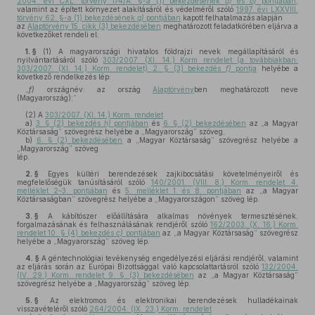
2004. évi CXL. törvény 174/A. §-a (1) bekezdésének
a)
és
b)
pontjában
,
valamint az épített környezet alakításáról és védelméről szóló
1997. évi LXXVIII.
törvény 62. §-a (1) bekezdésének
g)
pontjában
kapott felhatalmazás alapján
az
Alaptörvény 15. cikk (3) bekezdésében
meghatározott feladatkörében eljárva a
következőket rendeli el:
1. §
(1)
A magyarországi hivatalos földrajzi nevek megállapításáról és
nyilvántartásáról szóló
303/2007. (XI. 14.) Korm rendelet (a továbbiakban:
303/2007. (XI. 14.) Korm. rendelet) 2. § (3) bekezdés
f)
pontja
helyébe a
következő rendelkezés lép:
„
f)
országnév: az ország
Alaptörvény
ben meghatározott neve
(Magyarország);”
(2)
A
303/2007. (XI. 14.) Korm. rendelet
a)
3. § (2) bekezdés
h)
pontjában
és
6. § (2) bekezdésében
az „a Magyar
Köztársaság” szövegrész helyébe a „Magyarország” szöveg,
b)
6. § (2) bekezdésében
a „Magyar Köztársaság” szövegrész helyébe a
„Magyarország” szöveg
lép.
2. §
Egyes kültéri berendezések zajkibocsátási követelményeiről és
megfelelőségük tanúsításáról szóló
140/2001. (VIII. 8.) Korm. rendelet 4.
melléklet 2–3. pontjában
és
5. melléklet 1. és 8. pontjában
az „a Magyar
Köztársaságban” szövegrész helyébe a „Magyarországon” szöveg lép.
3. §
A kábítószer előállítására alkalmas növények termesztésének,
forgalmazásának és felhasználásának rendjéről szóló
162/2003. (X. 16.) Korm.
rendelet 10. § (4) bekezdés
c)
pontjában
az „a Magyar Köztársaság” szövegrész
helyébe a „Magyarország” szöveg lép.
4. §
A géntechnológiai tevékenység engedélyezési eljárási rendjéről, valamint
az eljárás során az Európai Bizottsággal való kapcsolattartásról szóló
132/2004.
(IV. 29.) Korm. rendelet 9. § (3) bekezdésében
az „a Magyar Köztársaság”
szövegrész helyébe a „Magyarország” szöveg lép.
5. §
Az elektromos és elektronikai berendezések hulladékainak
visszavételéről szóló
264/2004. (IX. 23.) Korm. rendelet