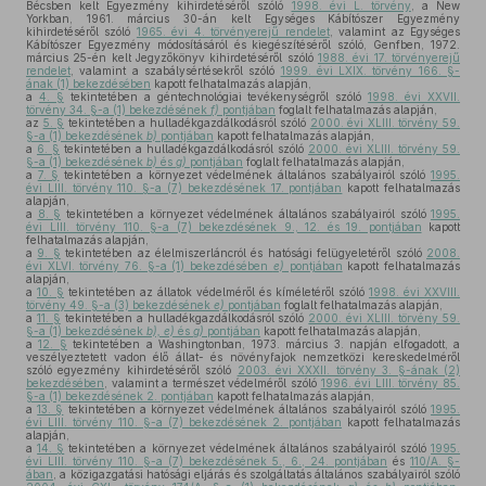
Bécsben kelt Egyezmény kihirdetéséről szóló
1998. évi L. törvény
, a New
Yorkban, 1961. március 30-án kelt Egységes Kábítószer Egyezmény
kihirdetéséről szóló
1965. évi 4. törvényerejű rendelet
, valamint az Egységes
Kábítószer Egyezmény módosításáról és kiegészítéséről szóló, Genfben, 1972.
március 25-én kelt Jegyzőkönyv kihirdetéséről szóló
1988. évi 17. törvényerejű
rendelet
, valamint a szabálysértésekről szóló
1999. évi LXIX. törvény 166. §-
ának (1) bekezdésében
kapott felhatalmazás alapján,
a
4. §
tekintetében a géntechnológiai tevékenységről szóló
1998. évi XXVII.
törvény 34. §-a (1) bekezdésének
f)
pontjában
foglalt felhatalmazás alapján,
az
5. §
tekintetében a hulladékgazdálkodásról szóló
2000. évi XLIII. törvény 59.
§-a (1) bekezdésének
b)
pontjában
kapott felhatalmazás alapján,
a
6. §
tekintetében a hulladékgazdálkodásról szóló
2000. évi XLIII. törvény 59.
§-a (1) bekezdésének
b)
és
g)
pontjában
foglalt felhatalmazás alapján,
a
7. §
tekintetében a környezet védelmének általános szabályairól szóló
1995.
évi LIII. törvény 110. §-a (7) bekezdésének 17. pontjában
kapott felhatalmazás
alapján,
a
8. §
tekintetében a környezet védelmének általános szabályairól szóló
1995.
évi LIII. törvény 110. §-a (7) bekezdésének 9., 12. és 19. pontjában
kapott
felhatalmazás alapján,
a
9. §
tekintetében az élelmiszerláncról és hatósági felügyeletéről szóló
2008.
évi XLVI. törvény 76. §-a (1) bekezdésében
e)
pontjában
kapott felhatalmazás
alapján,
a
10. §
tekintetében az állatok védelméről és kíméletéről szóló
1998. évi XXVIII.
törvény 49. §-a (3) bekezdésének
e)
pontjában
foglalt felhatalmazás alapján,
a
11. §
tekintetében a hulladékgazdálkodásról szóló
2000. évi XLIII. törvény 59.
§-a (1) bekezdésének
b), e)
és
g)
pontjában
kapott felhatalmazás alapján,
a
12. §
tekintetében a Washingtonban, 1973. március 3. napján elfogadott, a
veszélyeztetett vadon élő állat- és növényfajok nemzetközi kereskedelméről
szóló egyezmény kihirdetéséről szóló
2003. évi XXXII. törvény 3. §-ának (2)
bekezdésében
, valamint a természet védelméről szóló
1996. évi LIII. törvény 85.
§-a (1) bekezdésének 2. pontjában
kapott felhatalmazás alapján,
a
13. §
tekintetében a környezet védelmének általános szabályairól szóló
1995.
évi LIII. törvény 110. §-a (7) bekezdésének 2. pontjában
kapott felhatalmazás
alapján,
a
14. §
tekintetében a környezet védelmének általános szabályairól szóló
1995.
évi LIII. törvény 110. §-a (7) bekezdésének 5., 6., 24. pontjában
és
110/A. §-
ában
, a közigazgatási hatósági eljárás és szolgáltatás általános szabályairól szóló