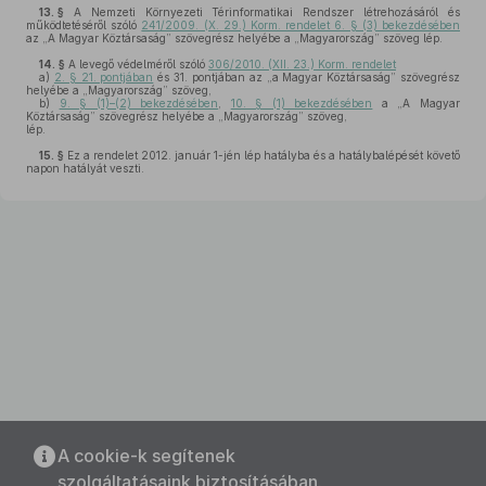
13. §
A Nemzeti Környezeti Térinformatikai Rendszer létrehozásáról és
működtetéséről szóló
241/2009. (X. 29.) Korm. rendelet 6. § (3) bekezdésében
az „A Magyar Köztársaság” szövegrész helyébe a „Magyarország” szöveg lép.
14. §
A levegő védelméről szóló
306/2010. (XII. 23.) Korm. rendelet
a)
2. § 21. pontjában
és 31. pontjában az „a Magyar Köztársaság” szövegrész
helyébe a „Magyarország” szöveg,
b)
9. § (1)–(2) bekezdésében
,
10. § (1) bekezdésében
a „A Magyar
Köztársaság” szövegrész helyébe a „Magyarország” szöveg,
lép.
15. §
Ez a rendelet 2012. január 1-jén lép hatályba és a hatálybalépését követő
napon hatályát veszti.
A cookie-k segítenek
szolgáltatásaink biztosításában.