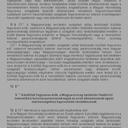
ingatlanok vagy más létesítmények, javak őrzését végző, valamint e
létesítmények katonai rendész feladatokat ellátó külföldi állományának tagjai a
honvédelemért felelős miniszter előzetes engedélyével a Magyar Honvédség
fegyveres szolgálatot teljesítő állományára vonatkozó fegyverhasználati
szabályok szerint használhatják szolgálati fegyvereiket az általuk kizárólagosan
használt ingatlanok vagy más létesítmények területén belül.
71
11. §
(1)
A Magyarország területén szolgálati céllal tartózkodó külföldi
fegyveres erők, valamint a Magyarország területén felállított nemzetközi katonai
parancsnokság állománya tagjának a szolgálati célú tartózkodásából eredően a
küldő állama fegyveres erejénél, a Magyar Honvédségnél vagy a nemzetközi
katonai parancsnokságnál történő munkavégzéséhez nincs szükség
munkavállalási engedélyre.
72
(2)
A Magyarország területén szolgálati céllal tartózkodó külföldi fegyveres
erő, valamint nemzetközi katonai szervezet vagy parancsnokság nem magyar
állampolgárságú vagy Magyarországon állandó tartózkodási hellyel nem
rendelkező katonai és polgári állomány tagja mentesül foglalkozása tekintetében
a Magyarországon jogszabályban előírt engedélyezési feltételek teljesítése alól,
amennyiben tevékenysége – ha külön megállapodás eltérően nem rendelkezik –
nem terjed túl a külföldi fegyveres erők és a nemzetközi katonai parancsnokság
szolgálati tevékenységén, illetve személyeket vagy állatokat érintő,
egészségügyi ellátás végzésére irányuló foglalkozás esetén nem terjed túl a
külföldi fegyveres erők és a nemzetközi katonai szervezet vagy parancsnokság
személyi állománya és azok hozzátartozói, illetve szolgálati állatai körén.
73
12. §
74
5.
A külföldi fegyveres erők, a Magyarország területén felállított
nemzetközi katonai parancsnokságok és azok állományának egyes
mentességeihez kapcsolódó rendelkezések
75
13. §
(1)
Mentesül a regisztrációs adó megfizetése alól
a)
a Magyar Honvédség kivételével az Észak-atlanti Szerződés tagállamai és a
Békepartnerségben részt vevő államok fegyveres erőinek Magyarország
területén tervezetten legalább három hónapig szolgálati céllal tartózkodó,
Magyarországon állandó tartózkodási hellyel nem rendelkező katonai és polgári
állománya saját vagy hozzátartozói használatára vásárolt vagy ideiglenesen