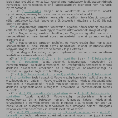
biztosítása, továbbá a nemzetközi katonai parancsnokságok felállításában érintett
nemzetközi szervezetekkel történő kapcsolattartásra tekintettel nem hozhatók
nyilvánosságra.
(2)
Az
(1) bekezdés
alapján nem korlátozható a következő adatok
nyilvánossága, amennyiben azok nem képeznek minősített adatot:
47
a)
a Magyarország területén tervezetten legalább három hónapig szolgálati
céllal tartózkodó külföldi fegyveres erők összesített létszáma a küldő államok
szerinti bontásban;
48
b)
a Magyarország területén tervezetten legalább három hónapig szolgálati
céllal tartózkodó egyes külföldi fegyveres erők tartózkodásának szolgálati célja;
49
c)
a Magyarország területén felállított, és Magyarország által nemzetközi
szervezetként el nem ismert egyes nemzetközi katonai parancsnokságok
megnevezése;
50
d)
a Magyarország területén felállított, és Magyarország által nemzetközi
szervezetként el nem ismert egyes nemzetközi katonai parancsnokságok
Magyarország területén lévő szervezetének teljes létszáma.
51
(3)
A Magyar Honvédség központi nyilvántartó szerve – erre vonatkozó
írásbeli kérelmére – adatot szolgáltat
52
a)
a
4. § (3) bekezdés a), c), d), e) és f) pontjában
és a
4. § (4) bekezdés a),
c) és d) pontjában
foglalt adatokról Magyarország honvédelmi és
nemzetbiztonsági politikájára vonatkozó, az Országgyűlés hatáskörébe tartozó
döntések előkészítése érdekében az Országgyűlés nemzetbiztonsági és
honvédelmi ügyekkel foglalkozó bizottsága,
53
b)
a
4. § (3) bekezdés a), c), d), e) és f) pontjában
és a
4. § (4) bekezdés a),
c) és d) pontjaiban
foglalt adatokról Magyarország honvédelmi politikájára és az
országvédelemre, valamint Magyarország nemzetközi kötelezettségvállalásaira
vonatkozó, a honvédelemért felelős miniszter feladat- és hatáskörébe tartozó
döntések meghozatalának elősegítése érdekében a honvédelemért felelős
miniszter,
54
c)
a
4. § (3) bekezdés a)–f) pontjaiban
és a
4. § (4) bekezdés a)–d)
pontjaiban
foglalt adatokról Magyarország országvédelmi tervének
elkészítéséhez és a befogadó nemzeti támogatás katonai feladatainak
tervezéséhez a honvédelemért felelős miniszter által vezetett minisztérium
hadműveleti és országvédelmi tervezésért és a befogadó nemzeti támogatás
katonai tervezőrendszerének működtetéséért felelős szerve,
d)
a
4. § (2) bekezdés a), b), c), e), f) és g) pontjában
és a
4. § (5)
bekezdésben
foglalt adatokról az érintett személyt vagy annak jogos érdekét