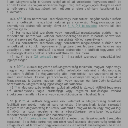
állam Magyarország területén szolgálati céllal tartózkodó fegyveres erejét és
annak katonai és polgári állománya tagjait megillető egyes jogosultságok és őket
terhelő egyes kötelezettségek tekintetében a jelen alcímben foglaltakat kell
alkalmazni.
66
8/A. §
(1)
Ha nemzetközi szerződés vagy nemzetközi megállapodás eltérően
nem rendelkezik, nemzetközi katonai parancsnokság Magyarországon jogi
személynek tekintendő, amely tényt az
5. § (4) bekezdése
szerint kiállított
igazolás igazol.
(2)
Ha nemzetközi szerződés vagy nemzetközi megállapodás eltérően nem
rendelkezik, nemzetközi katonai parancsnokságnak nem minősülő nemzetközi
katonai szervezet Magyarországon nem tekintendő jogi személynek.
(3)
Ha nemzetközi szerződés vagy nemzetközi megállapodás eltérően nem
rendelkezik, a külföldi fegyveres erők gépjárművei, légijárművei, hajói és más
veszélyes üzemnek minősülő eszközei tekintetében a külföldi fegyveres erőt
felelősségbiztosítás nélkül is önbiztosítottnak kell tekinteni.
(4)
Az (1) és a
(2) bekezdés
nem érinti az adott szervezet nemzetközi jogi
jogképességét.
67
9. §
(1)
A külföldi fegyveres erő Magyarország területén, magyar hajón vagy
magyar légi járművön szolgálati céllal tartózkodó, valamint a Magyarország
területén felállított és Magyarország által nemzetközi szervezetként el nem
ismert nemzetközi katonai parancsnokság állományának tagjai és azoknak a
Magyarország területén, magyar hajón vagy magyar légi járművön tartózkodó
hozzátartozói Magyarország joghatósága alá tartoznak.
68
(2)
A Magyarország területén szolgálati célból tartózkodó külföldi fegyveres
erő állományának tagja büntetőjogi vagy fegyelmi felelősségre vonása
érdekében más állam katonai vagy egyéb bírósága nem hozható létre.
69
10. §
(1)
A külföldi fegyveres erő, valamint a Magyarország területén
felállított nemzetközi katonai parancsnokság állományának tagjai szolgálati
fegyvereiket Magyarország területén, valamint a magyar hajón vagy magyar légi
járművön a jogos védelemre és a végszükségre vonatkozó jogszabályi
rendelkezéseknek megfelelően használhatják.
70
(2)
Az
(1) bekezdésben
foglaltaktól eltérően, az Észak-atlanti Szerződés
tagállamai és a Békepartnerségben részt vevő államok Magyarország területén
szolgálati céllal tartózkodó fegyveres erőinek az általuk kizárólagosan használt