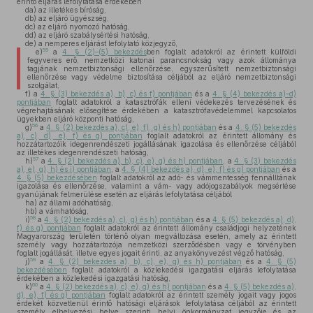
érintő eljárás lefolytatása érdekében
da)
az illetékes bíróság,
db)
az eljáró ügyészség,
dc)
az eljáró nyomozó hatóság,
dd)
az eljáró szabálysértési hatóság,
de)
a nemperes eljárást lefolytató közjegyző,
55
e)
a
4. § (2)–(5) bekezdés
ben foglalt adatokról az érintett külföldi
fegyveres erő, nemzetközi katonai parancsnokság vagy azok állománya
tagjának nemzetbiztonsági ellenőrzése, egyszerűsített nemzetbiztonsági
ellenőrzése vagy védelme biztosítása céljából az eljáró nemzetbiztonsági
szolgálat,
f)
a
4. § (3) bekezdés a), b), c) és f) pontjában
és a
4. § (4) bekezdés a)–d)
pontjában
foglalt adatokról a katasztrófák elleni védekezés tervezésének és
végrehajtásának elősegítése érdekében a katasztrófavédelemmel kapcsolatos
ügyekben eljáró központi hatóság,
56
g)
a
4. § (2) bekezdés a), c), e), f), g) és h) pontjában
és a
4. § (5) bekezdés
a), c), d), e), f) és g) pontjában
foglalt adatokról az érintett állomány és
hozzátartozóik idegenrendészeti jogállásának igazolása és ellenőrzése céljából
az illetékes idegenrendészeti hatóság,
57
h)
a
4. § (2) bekezdés a), b), c), e), g) és h) pontjában
, a
4. § (3) bekezdés
a), e), g), h) és i) pontjában
, a
4. § (4) bekezdés a), d), e), f) és g) pontjában
és a
4. § (5) bekezdésében
foglalt adatokról az adó- és vámmentesség fennálltának
igazolása és ellenőrzése, valamint a vám- vagy adójogszabályok megsértése
gyanújának felmerülése esetén az eljárás lefolytatása céljából
ha)
az állami adóhatóság,
hb)
a vámhatóság,
58
i)
a
4. § (2) bekezdés a), c), g) és h) pontjában
és a
4. § (5) bekezdés a), d),
f) és g) pontjában
foglalt adatokról az érintett állomány családjogi helyzetének
Magyarország területén történő olyan megváltozása esetén, amely az érintett
személy vagy hozzátartozója nemzetközi szerződésben vagy e törvényben
foglalt jogállását, illetve egyes jogait érinti, az anyakönyvezést végző hatóság,
59
j)
a
4. § (2) bekezdés a), b), c), e), g) és h) pontjában
és a
4. § (5)
bekezdésében
foglalt adatokról a közlekedési igazgatási eljárás lefolytatása
érdekében a közlekedési igazgatási hatóság,
60
k)
a
4. § (2) bekezdés a), c), e), g) és h) pontjában
és a
4. § (5) bekezdés a),
d), e), f) és g) pontjában
foglalt adatokról az érintett személy jogait vagy jogos
érdekét közvetlenül érintő hatósági eljárások lefolytatása céljából az érintett
személy elhelyezési helye szerinti helyi önkormányzat jegyzője és az