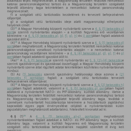
alkalmazó teljes megnevezését, a Magyarország területén felállított nemzetközi
katonai parancsnokságokhoz tartozó és a Magyarország területén szolgálatot
teljesítő állomány tagja tekintetében a nemzetközi katonai parancsnokság
megnevezését,
f)
a szolgálati célú tartózkodás kezdetének és tervezett befejezésének
időpontját,
g)
a szolgálati célú tartózkodás ideje alatti magyarországi elhelyezési
helyének címét.
35
(3)
A Magyar Honvédség központi nyilvántartó szerve a
4. § (1) bekezdés c)
pont
ja szerinti nyilvántartás alapján – a külföldi fegyveres erő vezetőjének
kérelmére – a
4. § (3) bekezdés a)
,
b)
,
f)
,
g)
,
h)
és
i) pont
jában foglalt adatokról
igazolást állít ki.
36
(4)
A Magyar Honvédség központi nyilvántartó szerve a
4. § (1) bekezdés d)
pont
jában meghatározott, a Magyarország területén felállított nemzetközi katonai
parancsnokságokra vonatkozó nyilvántartás alapján – a nemzetközi katonai
parancsnokság vezetőjének kérelmére – a
4. § (4) bekezdés a)
,
d)
,
e)
,
f)
és
g)
pont
jában foglalt adatokról igazolást állít ki.
37
(4a)
A
4. § (1) bekezdés
e szerinti nyilvántartás az
5. § (2)–(4) bekezdés
e
szerinti igazolvánnyal és igazolással összefüggő, a Magyar Honvédség központi
nyilvántartó szerve által rögzített adatai tekintetében közhiteles nyilvántartásnak
minősül.
(5)
Az
(1) bekezdés
szerinti igazolvány hatályossági ideje azonos a
(2)
bekezdés f) pontjában
foglalt, a szolgálati célú tartózkodás tervezett
befejezésének időpontjával.
38
(6)
A Magyar Honvédség központi nyilvántartó szerve a
4. § (2) bekezdés h)
pont
jában foglalt adatokról, valamint a
4. § (5) bekezdés g) pont
jában foglalt
adatokról a nyilvántartott NATO- és PfP-állomány, külföldi állomány, illetve a
Magyarország területén felállított nemzetközi katonai parancsnoksághoz tartozó
és Magyarország területén szolgálatot teljesítő állomány tagja, továbbá e
személyek nyilvántartott hozzátartozója kérelmére a hozzátartozói jogálláshoz
kapcsolódó egyes jogok érvényesítése céljából a nyilvántartásból külön
jogszabályban meghatározott adattartalmú, hitelesített kivonatot ad ki.
39
6. §
(1)
A
4. § (1) bekezdés a)–c) pontjaiban
meghatározott
nyilvántartásokban foglalt adatokat a NATO- és PfP-állomány tagja, a külföldi
állomány tagja, valamint a külföldi fegyveres erő Magyarország területén
szolgálati célú tartózkodása befejezésének napjától számított öt évig kell
megőrizni.