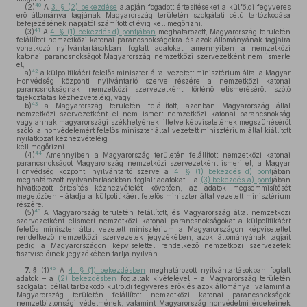
40
(2)
A
3. § (2) bekezdése
alapján fogadott értesítéseket a külföldi fegyveres
erő állománya tagjának Magyarország területén szolgálati célú tartózkodása
befejezésének napjától számított öt évig kell megőrizni.
41
(3)
A
4. § (1) bekezdés d) pontjában
meghatározott, Magyarország területén
felállított nemzetközi katonai parancsnokságokra és azok állományának tagjaira
vonatkozó nyilvántartásokban foglalt adatokat, amennyiben a nemzetközi
katonai parancsnokságot Magyarország nemzetközi szervezetként nem ismerte
el,
42
a)
a külpolitikáért felelős miniszter által vezetett minisztérium által a Magyar
Honvédség központi nyilvántartó szerve részére a nemzetközi katonai
parancsnokságnak nemzetközi szervezetként történő elismeréséről szóló
tájékoztatás kézhezvételéig, vagy
43
b)
a Magyarország területén felállított, azonban Magyarország által
nemzetközi szervezetként el nem ismert nemzetközi katonai parancsnokság
vagy annak magyarországi székhelyének, illetve képviseletének megszűnéséről
szóló, a honvédelemért felelős miniszter által vezetett minisztérium által kiállított
nyilatkozat kézhezvételéig
kell megőrizni.
44
(4)
Amennyiben a Magyarország területén felállított nemzetközi katonai
parancsnokságot Magyarország nemzetközi szervezetként ismeri el, a Magyar
Honvédség központi nyilvántartó szerve a
4. § (1) bekezdés d) pont
jában
meghatározott nyilvántartásokban foglalt adatokat – a
(3) bekezdés a) pont
jában
hivatkozott értesítés kézhezvételét követően, az adatok megsemmisítését
megelőzően – átadja a külpolitikáért felelős miniszter által vezetett minisztérium
részére.
45
(5)
A Magyarország területén felállított, és Magyarország által nemzetközi
szervezetként elismert nemzetközi katonai parancsnokságokat a külpolitikáért
felelős miniszter által vezetett minisztérium a Magyarországon képviselettel
rendelkező nemzetközi szervezetek jegyzékében, azok állományának tagjait
pedig a Magyarországon képviselettel rendelkező nemzetközi szervezetek
tisztviselőinek jegyzékében tartja nyilván.
46
7. §
(1)
A
4. § (1) bekezdésben
meghatározott nyilvántartásokban foglalt
adatok – a
(2) bekezdésben
foglaltak kivételével – a Magyarország területén
szolgálati céllal tartózkodó külföldi fegyveres erők és azok állománya, valamint a
Magyarország területén felállított nemzetközi katonai parancsnokságok
nemzetbiztonsági védelmének, valamint Magyarország honvédelmi érdekeinek