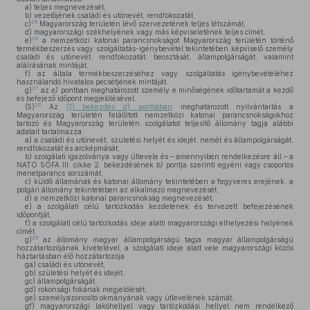
a)
teljes megnevezését,
b)
vezetőjének családi és utónevét, rendfokozatát,
25
c)
Magyarország területén lévő szervezetének teljes létszámát,
d)
magyarországi székhelyének vagy más képviseletének teljes címét,
26
e)
a nemzetközi katonai parancsnokságot Magyarország területén történő
termékbeszerzés vagy szolgáltatás-igénybevétel tekintetében képviselő személy
családi és utónevét, rendfokozatát, beosztását, állampolgárságát, valamint
aláírásának mintáját,
f)
az általa termékbeszerzéséhez vagy szolgáltatás igénybevételéhez
használandó hivatalos pecsétjének mintáját.
27
g)
az
e)
pontban meghatározott személy e minőségének időtartamát a kezdő
és befejező időpont megjelölésével.
28
(5)
Az
(1) bekezdés d) pontjában
meghatározott nyilvántartás a
Magyarország területén felállított nemzetközi katonai parancsnokságokhoz
tartozó és Magyarország területén szolgálatot teljesítő állomány tagja alábbi
adatait tartalmazza:
a)
a családi és utónevét, születési helyét és idejét, nemét és állampolgárságát,
rendfokozatát és arcképmását,
b)
szolgálati igazolványa vagy útlevele és – amennyiben rendelkezésre áll – a
NATO SOFA III. cikke 2. bekezdésének
b)
pontja szerinti egyéni vagy csoportos
menetparancs sorszámát,
c)
küldő államának és katonai állomány tekintetében a fegyveres erejének, a
polgári állomány tekintetében az alkalmazó megnevezését,
d)
a nemzetközi katonai parancsnokság megnevezését,
e)
a szolgálati célú tartózkodás kezdetének és tervezett befejezésének
időpontját,
f)
a szolgálati célú tartózkodás ideje alatti magyarországi elhelyezési helyének
címét.
29
g)
az állomány magyar állampolgárságú tagja magyar állampolgárságú
hozzátartozójának kivételével, a szolgálati ideje alatt vele magyarországi közös
háztartásban élő hozzátartozója
ga)
családi és utónevét,
gb)
születési helyét és idejét,
gc)
állampolgárságát,
gd)
rokonsági fokának megjelölését,
ge)
személyazonosító okmányának vagy útlevelének számát,
gf)
magyarországi lakóhellyel vagy tartózkodási hellyel nem rendelkező