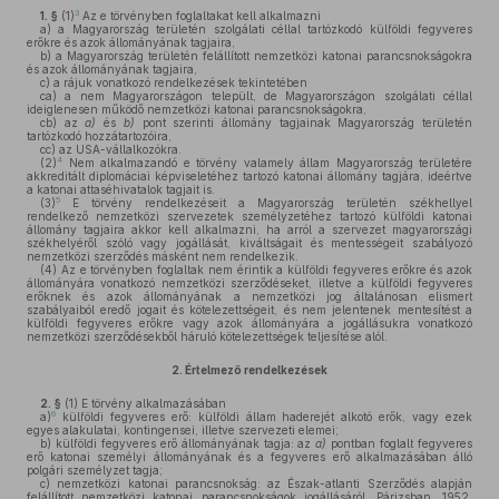
3
1. §
(1)
Az e törvényben foglaltakat kell alkalmazni
a)
a Magyarország területén szolgálati céllal tartózkodó külföldi fegyveres
erőkre és azok állományának tagjaira,
b)
a Magyarország területén felállított nemzetközi katonai parancsnokságokra
és azok állományának tagjaira,
c)
a rájuk vonatkozó rendelkezések tekintetében
ca)
a nem Magyarországon települt, de Magyarországon szolgálati céllal
ideiglenesen működő nemzetközi katonai parancsnokságokra,
cb)
az
a)
és
b)
pont szerinti állomány tagjainak Magyarország területén
tartózkodó hozzátartozóira,
cc)
az USA-vállalkozókra.
4
(2)
Nem alkalmazandó e törvény valamely állam Magyarország területére
akkreditált diplomáciai képviseletéhez tartozó katonai állomány tagjára, ideértve
a katonai attaséhivatalok tagjait is.
5
(3)
E törvény rendelkezéseit a Magyarország területén székhellyel
rendelkező nemzetközi szervezetek személyzetéhez tartozó külföldi katonai
állomány tagjaira akkor kell alkalmazni, ha arról a szervezet magyarországi
székhelyéről szóló vagy jogállását, kiváltságait és mentességeit szabályozó
nemzetközi szerződés másként nem rendelkezik.
(4)
Az e törvényben foglaltak nem érintik a külföldi fegyveres erőkre és azok
állományára vonatkozó nemzetközi szerződéseket, illetve a külföldi fegyveres
erőknek és azok állományának a nemzetközi jog általánosan elismert
szabályaiból eredő jogait és kötelezettségeit, és nem jelentenek mentesítést a
külföldi fegyveres erőkre vagy azok állományára a jogállásukra vonatkozó
nemzetközi szerződésekből háruló kötelezettségek teljesítése alól.
2.
Értelmező rendelkezések
2. §
(1)
E törvény alkalmazásában
6
a)
külföldi fegyveres erő: külföldi állam haderejét alkotó erők, vagy ezek
egyes alakulatai, kontingensei, illetve szervezeti elemei;
b)
külföldi fegyveres erő állományának tagja: az
a)
pontban foglalt fegyveres
erő katonai személyi állományának és a fegyveres erő alkalmazásában álló
polgári személyzet tagja;
c)
nemzetközi katonai parancsnokság: az Észak-atlanti Szerződés alapján
felállított nemzetközi katonai parancsnokságok jogállásáról, Párizsban, 1952.