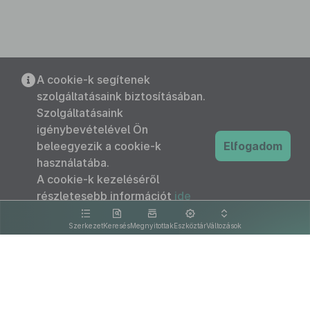
A cookie-k segítenek
szolgáltatásaink biztosításában.
Szolgáltatásaink
igénybevételével Ön
beleegyezik a cookie-k
Elfogadom
használatába.
A cookie-k kezeléséről
részletesebb információt
ide
kattintva olvashat.
Szerkezet
Keresés
Megnyitottak
Eszköztár
Változások