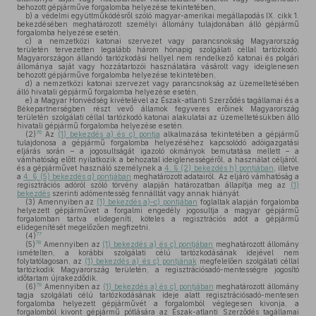
behozott gépjárműve forgalomba helyezése tekintetében,
b)
a védelmi együttműködésről szóló magyar-amerikai megállapodás IX. cikk 1.
bekezdésében meghatározott személyi állomány tulajdonában álló gépjármű
forgalomba helyezése esetén,
c)
a nemzetközi katonai szervezet vagy parancsnokság Magyarország
területén tervezetten legalább három hónapig szolgálati céllal tartózkodó,
Magyarországon állandó tartózkodási hellyel nem rendelkező katonai és polgári
állománya saját vagy hozzátartozói használatára vásárolt vagy ideiglenesen
behozott gépjárműve forgalomba helyezése tekintetében,
d)
a nemzetközi katonai szervezet vagy parancsnokság az üzemeltetésében
álló hivatali gépjármű forgalomba helyezése esetén,
e)
a Magyar Honvédség kivételével az Észak-atlanti Szerződés tagállamai és a
Békepartnerségben részt vevő államok fegyveres erőinek Magyarország
területén szolgálati céllal tartózkodó katonai alakulatai az üzemeltetésükben álló
hivatali gépjármű forgalomba helyezése esetén.
76
(2)
Az
(1) bekezdés a) és c) pontja
alkalmazása tekintetében a gépjármű
tulajdonosa a gépjármű forgalomba helyezéséhez kapcsolódó adóigazgatási
eljárás során – a jogosultságát igazoló okmányok bemutatása mellett – a
vámhatóság előtt nyilatkozik a behozatal ideiglenességéről, a használat céljáról,
és a gépjárművet használó személynek a
4. § (2) bekezdés h) pontjában
, illetve
a
4. § (5) bekezdés g) pontjában
meghatározott adatairól. Az eljáró vámhatóság a
regisztrációs adóról szóló törvény alapján határozatban állapítja meg az
(1)
bekezdés
szerinti adómentesség fennálltát vagy annak hiányát.
(3)
Amennyiben az
(1) bekezdés a)–c) pontjában
foglaltak alapján forgalomba
helyezett gépjárművet a forgalmi engedély jogosultja a magyar gépjármű
forgalomban tartva elidegeníti, köteles a regisztrációs adót a gépjármű
elidegenítését megelőzően megfizetni.
77
(4)
78
(5)
Amennyiben az
(1) bekezdés a) és c) pontjában
meghatározott állomány
ismételten, a korábbi szolgálati célú tartózkodásának idejével nem
folytatólagosan, az
(1) bekezdés a) és c) pontjának
megfelelően szolgálati céllal
tartózkodik Magyarország területén, a regisztrációsadó-mentességre jogosító
időtartam újrakezdődik.
79
(6)
Amennyiben az
(1) bekezdés a) és c) pontjában
meghatározott állomány
tagja szolgálati célú tartózkodásának ideje alatt regisztrációsadó-mentesen
forgalomba helyezett gépjárművét a forgalomból véglegesen kivonja, a
forgalomból kivont gépjármű pótlására az Észak-atlanti Szerződés tagállamai