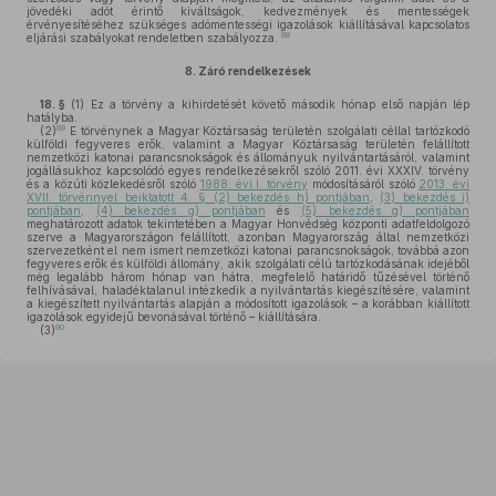
jövedéki adót érintő kiváltságok, kedvezmények és mentességek
érvényesítéséhez szükséges adómentességi igazolások kiállításával kapcsolatos
88
eljárási szabályokat rendeletben szabályozza.
8.
Záró rendelkezések
18. §
(1)
Ez a törvény a kihirdetését követő második hónap első napján lép
hatályba.
89
(2)
E törvénynek a Magyar Köztársaság területén szolgálati céllal tartózkodó
külföldi fegyveres erők, valamint a Magyar Köztársaság területén felállított
nemzetközi katonai parancsnokságok és állományuk nyilvántartásáról, valamint
jogállásukhoz kapcsolódó egyes rendelkezésekről szóló 2011. évi XXXIV. törvény
és a közúti közlekedésről szóló
1988. évi I. törvény
módosításáról szóló
2013. évi
XVII. törvénnyel beiktatott 4. § (2) bekezdés h) pontjában
,
(3) bekezdés i)
pontjában
,
(4) bekezdés g) pontjában
és
(5) bekezdés g) pontjában
meghatározott adatok tekintetében a Magyar Honvédség központi adatfeldolgozó
szerve a Magyarországon felállított, azonban Magyarország által nemzetközi
szervezetként el nem ismert nemzetközi katonai parancsnokságok, továbbá azon
fegyveres erők és külföldi állomány, akik szolgálati célú tartózkodásának idejéből
még legalább három hónap van hátra, megfelelő határidő tűzésével történő
felhívásával, haladéktalanul intézkedik a nyilvántartás kiegészítésére, valamint
a kiegészített nyilvántartás alapján a módosított igazolások – a korábban kiállított
igazolások egyidejű bevonásával történő – kiállítására.
90
(3)