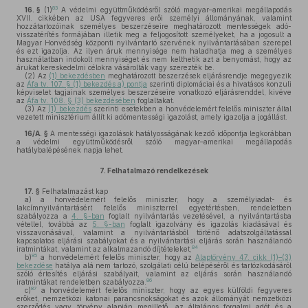
83
16. §
(1)
A védelmi együttműködésről szóló magyar–amerikai megállapodás
XVII. cikkében az USA fegyveres erői személyi állományának, valamint
hozzátartozóinak személyes beszerzéseire meghatározott mentességek adó-
visszatérítés formájában illetik meg a feljogosított személyeket, ha a jogosult a
Magyar Honvédség központi nyilvántartó szervének nyilvántartásában szerepel
és ezt igazolja. Az ilyen áruk mennyisége nem haladhatja meg a személyes
használatban indokolt mennyiséget és nem kelthetik azt a benyomást, hogy az
árukat kereskedelmi célokra vásárolták vagy szerezték be.
(2)
Az
(1) bekezdésben
meghatározott beszerzések eljárásrendje megegyezik
az
Áfa tv. 107. § (1) bekezdés a) pontja
szerinti diplomáciai és a hivatásos konzuli
képviselet tagjainak személyes beszerzéseire vonatkozó eljárásrenddel, kivéve
az
Áfa tv. 108. § (3) bekezdésében
foglaltakat.
(3)
Az
(1) bekezdés
szerinti esetekben a honvédelemért felelős miniszter által
vezetett minisztérium állít ki adómentességi igazolást, amely igazolja a jogállást.
16/A. §
A mentességi igazolások hatályosságának kezdő időpontja legkorábban
a védelmi együttműködésről szóló magyar–amerikai megállapodás
hatálybalépésének napja lehet.
7.
Felhatalmazó rendelkezések
17. §
Felhatalmazást kap
a)
a honvédelemért felelős miniszter, hogy a személyiadat- és
lakcímnyilvántartásért felelős miniszterrel egyetértésben, rendeletben
szabályozza a
4. §-ban
foglalt nyilvántartás vezetésével, a nyilvántartásba
vétellel, továbbá az
5. §-ban
foglalt igazolvány és igazolás kiadásával és
visszavonásával, valamint a nyilvántartásból történő adatszolgáltatással
kapcsolatos eljárási szabályokat és a nyilvántartási eljárás során használandó
84
iratmintákat, valamint az alkalmazandó díjtételeket,
85
b)
a honvédelemért felelős miniszter, hogy az
Alaptörvény 47. cikk (1)–(3)
bekezdése
hatálya alá nem tartozó, szolgálati célú belépéséről és tartózkodásáról
szóló értesítés eljárási szabályait, valamint az eljárás során használandó
86
iratmintákat rendeletben szabályozza.
87
c)
a honvédelemért felelős miniszter, hogy az egyes külföldi fegyveres
erőket, nemzetközi katonai parancsnokságokat és azok állományát nemzetközi
szerződés vagy törvény alapján megillető, az általános forgalmi adót és a