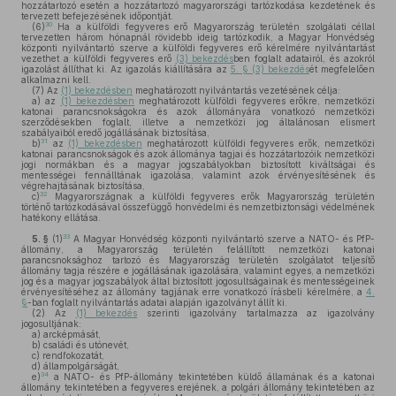
hozzátartozó esetén a hozzátartozó magyarországi tartózkodása kezdetének és
tervezett befejezésének időpontját.
30
(6)
Ha a külföldi fegyveres erő Magyarország területén szolgálati céllal
tervezetten három hónapnál rövidebb ideig tartózkodik, a Magyar Honvédség
központi nyilvántartó szerve a külföldi fegyveres erő kérelmére nyilvántartást
vezethet a külföldi fegyveres erő
(3) bekezdés
ben foglalt adatairól, és azokról
igazolást állíthat ki. Az igazolás kiállítására az
5. § (3) bekezdés
ét megfelelően
alkalmazni kell.
(7)
Az
(1) bekezdésben
meghatározott nyilvántartás vezetésének célja:
a)
az
(1) bekezdésben
meghatározott külföldi fegyveres erőkre, nemzetközi
katonai parancsnokságokra és azok állományára vonatkozó nemzetközi
szerződésekben foglalt, illetve a nemzetközi jog általánosan elismert
szabályaiból eredő jogállásának biztosítása,
31
b)
az
(1) bekezdésben
meghatározott külföldi fegyveres erők, nemzetközi
katonai parancsnokságok és azok állománya tagjai és hozzátartozóik nemzetközi
jogi normákban és a magyar jogszabályokban biztosított kiváltságai és
mentességei fennálltának igazolása, valamint azok érvényesítésének és
végrehajtásának biztosítása,
32
c)
Magyarországnak a külföldi fegyveres erők Magyarország területén
történő tartózkodásával összefüggő honvédelmi és nemzetbiztonsági védelmének
hatékony ellátása.
33
5. §
(1)
A Magyar Honvédség központi nyilvántartó szerve a NATO- és PfP-
állomány, a Magyarország területén felállított nemzetközi katonai
parancsnoksághoz tartozó és Magyarország területén szolgálatot teljesítő
állomány tagja részére e jogállásának igazolására, valamint egyes, a nemzetközi
jog és a magyar jogszabályok által biztosított jogosultságainak és mentességeinek
érvényesítéséhez az állomány tagjának erre vonatkozó írásbeli kérelmére, a
4.
§
-ban foglalt nyilvántartás adatai alapján igazolványt állít ki.
(2)
Az
(1) bekezdés
szerinti igazolvány tartalmazza az igazolvány
jogosultjának:
a)
arcképmását,
b)
családi és utónevét,
c)
rendfokozatát,
d)
állampolgárságát,
34
e)
a NATO- és PfP-állomány tekintetében küldő államának és a katonai
állomány tekintetében a fegyveres erejének, a polgári állomány tekintetében az