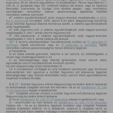
augusztus 28-án készült Jegyzőkönyv (a továbbiakban: Párizsi Jegyzőkönyv) I.
cikk
b), c)
pontjának vagy XIV. cikkének hatálya alá tartozó, vagy az Egyesült
Nemzetek Szervezete, az Európai Unió döntése alapján, vagy nemzetközi
szerződésben nemzetközi katonai parancsnokság jogállással felállított
nemzetközi katonai szervezet;
7
d)
védelmi együttműködésről szóló magyar–amerikai megállapodás:
a
2019.
évi LI. törvénnyel
kihirdetett, 2019. április 4-én aláírt, Magyarország Kormánya
és az Amerikai Egyesült Államok Kormánya közötti, a védelmi együttműködésről
szóló megállapodás;
8
e)
USA fegyveres erői:
a védelmi együttműködésről szóló magyar–amerikai
megállapodás II. cikk 1. pontja szerinti fegyveres erő;
9
f)
USA-vállalkozók:
a védelmi együttműködésről szóló magyar–amerikai
megállapodás II. cikk 4. pontja hatálya alá tartozók.
10
(2)
E törvény alkalmazásában hozzátartozónak minősül az
(1) bekezdés b)
pontjában
foglalt személynek vagy az
(1) bekezdés c) pontjában
foglalt
nemzetközi katonai parancsnoksághoz tartozó állomány tagjának
a)
házastársa,
b)
az általa eltartott gyermeke, ideértve a vér szerinti, az örökbefogadott, a
nevelt vagy mostohagyermeket is, és
c)
az állampolgársága vagy állandó tartózkodási helye szerinti állam
jogszabályai szerint hozzátartozónak minősülő személy,
ha vele magyarországi közös háztartásban él.
(3)
A hozzátartozói minőséget az arra hivatkozó személynek vagy törvényes
képviselőjének kell igazolnia a külföldi fegyveres erő állománya tagjának
állampolgársága vagy állandó tartózkodási helye szerinti állam jogszabályainak
megfelelő hivatalos okirattal.
11
3. §
(1)
Külföldi fegyveres erőnek Magyarország területére történő belépését
és tartózkodását szolgálati célúnak kell tekinteni, ha az az
Alaptörvény 47. cikk
(1)–(3) bekezdése
alapján engedélyezett.
12
(2)
Szolgálati célúnak minősül a külföldi fegyveres erő állománya tagjának
Magyarország területére történő belépése,
a)
ha az
Alaptörvény 47. cikk (1)–(3) bekezdése
alapján engedélyezett, vagy
b)
– amennyiben az nem tartozik az
Alaptörvény 47. cikk (1)–(3) bekezdés
hatálya alá – ha az az állomány tagjának hivatalos vagy szolgálati feladatai
ellátása érdekében történik, és a belépésről, valamint a szolgálati célról az
állományt küldő állam illetékes hatósága a honvédelemért felelős miniszter által