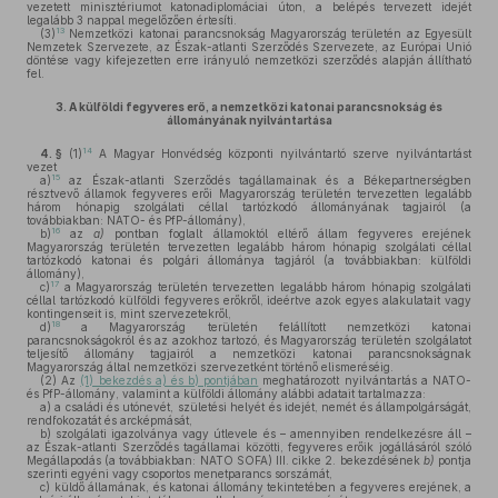
vezetett minisztériumot katonadiplomáciai úton, a belépés tervezett idejét
legalább 3 nappal megelőzően értesíti.
13
(3)
Nemzetközi katonai parancsnokság Magyarország területén az Egyesült
Nemzetek Szervezete, az Észak-atlanti Szerződés Szervezete, az Európai Unió
döntése vagy kifejezetten erre irányuló nemzetközi szerződés alapján állítható
fel.
3.
A külföldi fegyveres erő, a nemzetközi katonai parancsnokság és
állományának nyilvántartása
14
4. §
(1)
A Magyar Honvédség központi nyilvántartó szerve nyilvántartást
vezet
15
a)
az Észak-atlanti Szerződés tagállamainak és a Békepartnerségben
résztvevő államok fegyveres erői Magyarország területén tervezetten legalább
három hónapig szolgálati céllal tartózkodó állományának tagjairól (a
továbbiakban: NATO- és PfP-állomány),
16
b)
az
a)
pontban foglalt államoktól eltérő állam fegyveres erejének
Magyarország területén tervezetten legalább három hónapig szolgálati céllal
tartózkodó katonai és polgári állománya tagjáról (a továbbiakban: külföldi
állomány),
17
c)
a Magyarország területén tervezetten legalább három hónapig szolgálati
céllal tartózkodó külföldi fegyveres erőkről, ideértve azok egyes alakulatait vagy
kontingenseit is, mint szervezetekről,
18
d)
a Magyarország területén felállított nemzetközi katonai
parancsnokságokról és az azokhoz tartozó, és Magyarország területén szolgálatot
teljesítő állomány tagjairól a nemzetközi katonai parancsnokságnak
Magyarország által nemzetközi szervezetként történő elismeréséig.
(2)
Az
(1) bekezdés a) és b) pontjában
meghatározott nyilvántartás a NATO-
és PfP-állomány, valamint a külföldi állomány alábbi adatait tartalmazza:
a)
a családi és utónevét, születési helyét és idejét, nemét és állampolgárságát,
rendfokozatát és arcképmását,
b)
szolgálati igazolványa vagy útlevele és – amennyiben rendelkezésre áll –
az Észak-atlanti Szerződés tagállamai közötti, fegyveres erőik jogállásáról szóló
Megállapodás (a továbbiakban: NATO SOFA) III. cikke 2. bekezdésének
b)
pontja
szerinti egyéni vagy csoportos menetparancs sorszámát,
c)
küldő államának, és katonai állomány tekintetében a fegyveres erejének, a