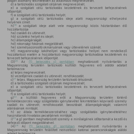
polgári állomány tekintetében az alkalmazó megnevezését,
d)
a tartózkodás szolgálati céljának megnevezését,
e)
a szolgálati célú tartózkodás kezdetének és tervezett befejezésének
időpontját,
f)
a szolgálati célú tartózkodás helyét,
g)
a szolgálati célú tartózkodás ideje alatti magyarországi elhelyezési
helyének címét.
19
h)
a szolgálati ideje alatt vele magyarországi közös háztartásban élő
hozzátartozója
ha)
családi és utónevét,
hb)
születési helyét és idejét,
hc)
állampolgárságát,
hd)
rokonsági fokának megjelölését,
he)
személyazonosító okmányának vagy útlevelének számát,
hf)
magyarországi lakóhellyel vagy tartózkodási hellyel nem rendelkező
hozzátartozó esetén a hozzátartozó magyarországi tartózkodása kezdetének és
tervezett befejezésének időpontját.
20
(3)
Az
(1) bekezdés c) pontjában
meghatározott nyilvántartás a
Magyarország területén tartózkodó külföldi fegyveres erő alábbi adatait
tartalmazza:
a)
teljes megnevezését,
b)
vezetőjének családi és utónevét, rendfokozatát,
21
c)
teljes, Magyarország területén tartózkodó létszámát,
d)
a tartózkodás szolgálati céljának megnevezését,
e)
a szolgálati célú tartózkodás kezdetének és tervezett befejezésének
időpontját,
f)
a szolgálati célú tartózkodás helyét,
22
g)
a külföldi fegyveres erőt a Magyarország területén történő
termékbeszerzés vagy szolgáltatás igénybevétel tekintetében képviselő személy
családi és utónevét, rendfokozatát, beosztását, állampolgárságát, valamint
aláírásának mintáját,
h)
az általa termékbeszerzéséhez vagy szolgáltatás igénybevételéhez
használandó hivatalos pecsétjének mintáját,
23
i)
a g) pontban meghatározott személy e minőségének időtartamát a kezdő és
befejező időpont megjelölésével.
24
(4)
Az
(1) bekezdés d) pontjában
meghatározott nyilvántartás a
Magyarország területén felállított nemzetközi katonai parancsnokságok alábbi
adatait tartalmazza: