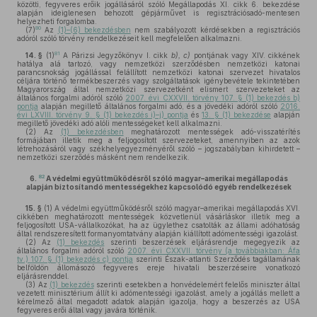
közötti, fegyveres erőik jogállásáról szóló Megállapodás XI. cikk 6. bekezdése
alapján ideiglenesen behozott gépjárművet is regisztrációsadó-mentesen
helyezheti forgalomba.
80
(7)
Az
(1)–(6) bekezdésben
nem szabályozott kérdésekben a regisztrációs
adóról szóló törvény rendelkezéseit kell megfelelően alkalmazni.
81
14. §
(1)
A Párizsi Jegyzőkönyv I. cikk
b), c)
pontjának vagy XIV. cikkének
hatálya alá tartozó, vagy nemzetközi szerződésben nemzetközi katonai
parancsnokság jogállással felállított nemzetközi katonai szervezet hivatalos
céljára történő termékbeszerzés vagy szolgáltatások igénybevétele tekintetében
Magyarország által nemzetközi szervezetként elismert szervezeteket az
általános forgalmi adóról szóló
2007. évi CXXVII. törvény 107. § (1) bekezdés b)
pontja
alapján megillető általános forgalmi adó, és a jövedéki adóról szóló
2016.
évi LXVIII. törvény 9. § (1) bekezdés i)–j) pontja
és
13. § (1) bekezdése
alapján
megillető jövedéki adó alóli mentességeket kell alkalmazni.
(2)
Az
(1) bekezdésben
meghatározott mentességek adó-visszatérítés
formájában illetik meg a feljogosított szervezeteket, amennyiben az azok
létrehozásáról vagy székhelyegyezményéről szóló – jogszabályban kihirdetett –
nemzetközi szerződés másként nem rendelkezik.
82
6.
A védelmi együttműködésről szóló magyar–amerikai megállapodás
alapján biztosítandó mentességekhez kapcsolódó egyéb rendelkezések
15. §
(1)
A védelmi együttműködésről szóló magyar–amerikai megállapodás XVI.
cikkében meghatározott mentességek közvetlenül vásárláskor illetik meg a
feljogosított USA-vállalkozókat, ha az ügylethez csatolták az állami adóhatóság
által rendszeresített formanyomtatvány alapján kiállított adómentességi igazolást.
(2)
Az
(1) bekezdés
szerinti beszerzések eljárásrendje megegyezik az
általános forgalmi adóról szóló
2007. évi CXXVII. törvény (a továbbiakban: Áfa
tv.) 107. § (1) bekezdés c) pontja
szerinti Észak-atlanti Szerződés tagállamának
belföldön állomásozó fegyveres ereje hivatali beszerzéseire vonatkozó
eljárásrenddel.
(3)
Az
(1) bekezdés
szerinti esetekben a honvédelemért felelős miniszter által
vezetett minisztérium állít ki adómentességi igazolást, amely a jogállás mellett a
kérelmező által megadott adatok alapján igazolja, hogy a beszerzés az USA
fegyveres erői által vagy javára történik.