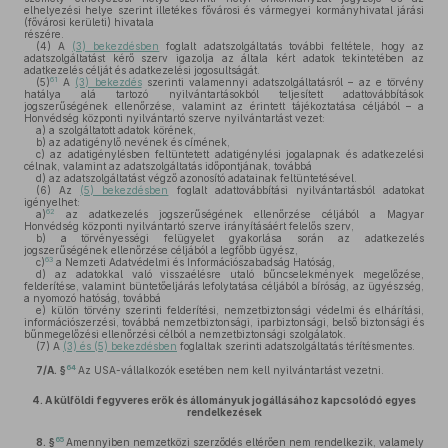
elhelyezési helye szerint illetékes fővárosi és vármegyei kormányhivatal járási
(fővárosi kerületi) hivatala
részére.
(4)
A
(3) bekezdésben
foglalt adatszolgáltatás további feltétele, hogy az
adatszolgáltatást kérő szerv igazolja az általa kért adatok tekintetében az
adatkezelés célját és adatkezelési jogosultságát.
61
(5)
A
(3) bekezdés
szerinti valamennyi adatszolgáltatásról – az e törvény
hatálya alá tartozó nyilvántartásokból teljesített adattovábbítások
jogszerűségének ellenőrzése, valamint az érintett tájékoztatása céljából – a
Honvédség központi nyilvántartó szerve nyilvántartást vezet:
a)
a szolgáltatott adatok körének,
b)
az adatigénylő nevének és címének,
c)
az adatigénylésben feltüntetett adatigénylési jogalapnak és adatkezelési
célnak, valamint az adatszolgáltatás időpontjának, továbbá
d)
az adatszolgáltatást végző azonosító adatainak feltüntetésével.
(6)
Az
(5) bekezdésben
foglalt adattovábbítási nyilvántartásból adatokat
igényelhet:
62
a)
az adatkezelés jogszerűségének ellenőrzése céljából a Magyar
Honvédség központi nyilvántartó szerve irányításáért felelős szerv,
b)
a törvényességi felügyelet gyakorlása során az adatkezelés
jogszerűségének ellenőrzése céljából a legfőbb ügyész,
63
c)
a Nemzeti Adatvédelmi és Információszabadság Hatóság,
d)
az adatokkal való visszaélésre utaló bűncselekmények megelőzése,
felderítése, valamint büntetőeljárás lefolytatása céljából a bíróság, az ügyészség,
a nyomozó hatóság, továbbá
e)
külön törvény szerinti felderítési, nemzetbiztonsági védelmi és elhárítási,
információszerzési, továbbá nemzetbiztonsági, iparbiztonsági, belső biztonsági és
bűnmegelőzési ellenőrzési célból a nemzetbiztonsági szolgálatok.
(7)
A
(3) és (5) bekezdésben
foglaltak szerinti adatszolgáltatás térítésmentes.
64
7/A. §
Az USA-vállalkozók esetében nem kell nyilvántartást vezetni.
4.
A külföldi fegyveres erők és állományuk jogállásához kapcsolódó egyes
rendelkezések
65
8. §
Amennyiben nemzetközi szerződés eltérően nem rendelkezik, valamely