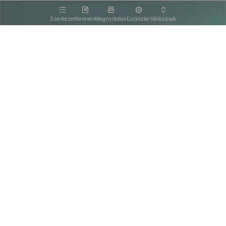
kattintva olvashat.
Szerkezet
Keresés
Megnyitottak
Eszköztár
Változások
Kapcsolat
Felhasználási feltételek
PDF
Akadálymentesítési nyilatkozat
Adatkezelési tájékoztató