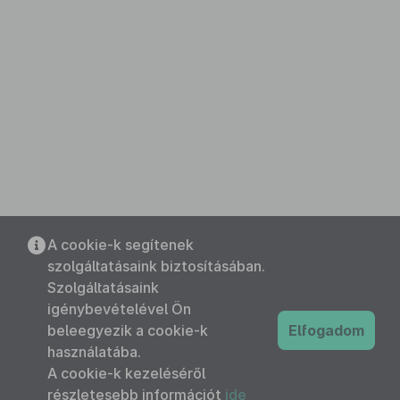
A cookie-k segítenek
szolgáltatásaink biztosításában.
Szolgáltatásaink
igénybevételével Ön
beleegyezik a cookie-k
Elfogadom
használatába.
A cookie-k kezeléséről
részletesebb információt
ide