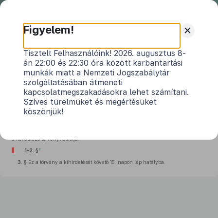
Nemzeti
Jogszabálytár
+
Figyelem!
2011. évi XXXV. törvény
Tisztelt Felhasználóink! 2026. augusztus 8-
án 22:00 és 22:30 óra között karbantartási
az általános forgalmi adóról szóló
2007. évi
munkák miatt a Nemzeti Jogszabálytár
1
CXXVII. törvény
módosításáról
szolgáltatásában átmeneti
kapcsolatmegszakadásokra lehet számítani.
Hatályos: 2011. 04. 13. – 2012. 06. 26.
Szíves türelmüket és megértésüket
köszönjük!
Az Országgyűlés a vendéglátáshoz, valamint a családi és más hasonló
közösségi eseményekhez kapcsolódó élőzenei szolgáltatás ösztönzése érdekében
a következő törvényt alkotja:
2
1–2. §
3. §
Ez a törvény a kihirdetését követő 15. napon lép hatályba.